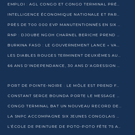
EMPLOI : AGL CONGO ET CONGO TERMINAL PRÉSÉLECTIONNENT PLUS DE 70 JEUNES À POINTE-NOIRE
INTELLIGENCE ÉCONOMIQUE NATIONALE ET PARTENARIATS INTERNATIONAUX : VERS UNE DOCTRINE SOUVERAINE DE SÉCURITÉ ÉCONOMIQUE
PRÈS DE 700 000 EVP MANUTENTIONNÉS EN SIX MOIS PAR CONGO TERMINAL
RNP : DJOUBE NGOH CHARNEL BERICHE PREND LES RÊNES DU PARTI
BURKINA FASO : LE GOUVERNEMENT LANCE « VACANCES UTILES 2026 » POUR FORMER LES ÉLÈVES À 15 MÉTIERS
LES DIABLES ROUGES TERMINENT DEUXIÈMES AU CHAMPIONNAT D’AFRIQUE ZONE 3
66 ANS D’INDEPENDANCE, 30 ANS D’AGRESSION RWAN DAISE : 4 PRESIDENCES, UN ECHEC COLLECTIF
PORT DE POINTE-NOIRE : LE MÔLE EST PREND FORME ET VISE LES GÉANTS DES MERS
CONSTANT SERGE BOUNDA PORTE LE MESSAGE DE COMPASSION DE DENIS SASSOU NGUESSO EN IRAN
CONGO TERMINAL BAT UN NOUVEAU RECORD DE PRODUCTIVITÉ AU PORT DE POINTE-NOIRE
LA SNPC ACCOMPAGNE SIX JEUNES CONGOLAIS AUX OLYMPIADES PANAFRICAINES DE MATHÉMATIQUES
L’ÉCOLE DE PEINTURE DE POTO-POTO FÊTE 75 ANS AU SERVICE DE L’ART CONGOLAIS