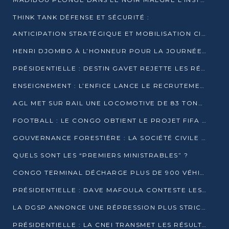
THINK TANK DÉFENSE ET SÉCURITÉ :
ANTICIPATION STRATÉGIQUE ET MOBILISATION CITOYENNE POUR NOTRE SOUVERAINETÉ NATIONALE
HENRI DJOMBO À L’HONNEUR POUR LA JOURNÉE MONDIALE DU THÉÂTRE
PRÉSIDENTIELLE : DESTIN GAVET REJETTE LES RÉSULTATS ET APPELLE À UN DIALOGUE NATIONAL
ENSEIGNEMENT : L’ENFICE LANCE LE RECRUTEMENT DE SA PREMIÈRE PROMOTION DE PROFESSEURS DES ÉCOLES
AGL MET SUR RAIL UNE LOCOMOTIVE DE 83 TONNES À POINTE-NOIRE
FOOTBALL : LE CONGO OBTIENT LE PROJET FIFA ARENA POUR SES 15 DÉPARTEMENTS
GOUVERNANCE FORESTIÈRE : LA SOCIÉTÉ CIVILE CONGOLAISE AFFICHE SES PRIORITÉS POUR 2026
QUELS SONT LES “PREMIERS MINISTRABLES” ?
CONGO TERMINAL DÉCHARGE PLUS DE 900 VÉHICULES EN QUELQUES HEURES
PRÉSIDENTIELLE : DAVE MAFOULA CONTESTE LES RÉSULTATS PROVISOIRES
LA DGSP ANNONCE UNE RÉPRESSION PLUS STRICTE CONTRE LES MOTO-TAXIS
PRÉSIDENTIELLE : LA CNEI TRANSMET LES RÉSULTATS PROVISOIRES À LA COUR CONSTITUTIONNELLE