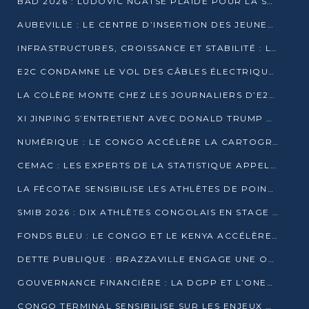
BAD 2026 : LUDOVIC NGATSÉ PLAIDE POUR LA SOUVERAINETÉ FINANCIÈRE AFRICAINE
AUBEVILLE : LE CENTRE D’INSERTION DES JEUNES PRÊT À OUVRIR SES PORTES
INFRASTRUCTURES, CROISSANCE ET STABILITÉ : LA GUINÉE AFFÛTE SES AMBITIONS
E2C CONDAMNE LE VOL DES CÂBLES ÉLECTRIQUES APRÈS UNE VIDÉO VIRALE
LA COLÈRE MONTE CHEZ LES JOURNALIERS D’E2C QUI DÉNONCENT 20 ANS DE PRÉCARITÉ
XI JINPING S’ENTRETIENT AVEC DONALD TRUMP À BEIJING
NUMÉRIQUE : LE CONGO ACCÉLÈRE LA CARTOGRAPHIE DE SES INFRASTRUCTURES DIGITALES
CEMAC : LES EXPERTS DE LA STATISTIQUE APPELLENT À RENFORCER LA SÉCURISATION DES DONNÉES
LA FÉCOTAE SENSIBILISE LES ATHLÈTES DE POINTE-NOIRE À L’HYGIÈNE ALIMENTA
SMIB 2026 : DIX ATHLÈTES CONGOLAIS EN STAGE AU KENYA
FONDS BLEU : LE CONGO ET LE KENYA ACCÉLÈRENT LA MOBILISATION DES FINANCEMENTS
DETTE PUBLIQUE : BRAZZAVILLE ENGAGE UNE OPÉRATION DE RACHAT DE 575 MILLIONS DE DOLLARS
GOUVERNANCE FINANCIÈRE : LA DGPP ET L’ONEC-C VERS UN PARTENARIAT POUR ASSAINIR LES ENTREPRISES PUBLIQUES
CONGO TERMINAL SENSIBILISE SUR LES ENJEUX DE LA SANTÉ MENTALE EN