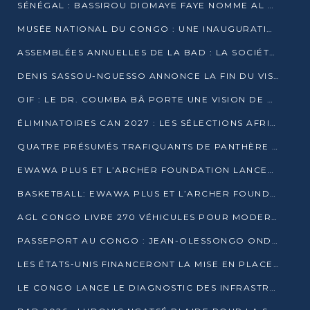
SÉNÉGAL : BASSIROU DIOMAYE FAYE NOMME AL AMINOU LÔ PREMIER MINISTRE
MUSÉE NATIONAL DU CONGO : UNE INAUGURATION PORTEUSE D’ESPOIR POUR LA CULTURE
ASSEMBLÉES ANNUELLES DE LA BAD : LA SOCIÉTÉ CIVILE CONGOLAISE À LA RECHERCHE DE PARTENAIRES POUR SES PROJETS
DENIS SASSOU-NGUESSO ANNONCE LA FIN DU VISA POUR LES AFRICAINS EN 2027
OIF : LE DR. COUMBA BÂ PORTE UNE VISION DE DIALOGUE, DE STABILITÉ ET DE RÉFORME À LA TÊTE
ÉLIMINATOIRES CAN 2027 : LES SÉLECTIONS AFRICAINES CONNAISSENT LEURS ADVERSAIRES
QUATRE PRÉSUMÉS TRAFIQUANTS DE PANTHÈRE ARRÊTÉS À EWO
EWAWA PLUS ET L’ARCHER FOUNDATION LANCENT UN CAMP DE BASKET POUR LES JEUNES À BRAZZAVILLE
BASKETBALL: EWAWA PLUS ET L’ARCHER FOUNDATION LANCENT UN CAMP POUR LES JEUNES
AGL CONGO LIVRE 270 VÉHICULES POUR MODERNISER LE TRANSPORT URBAIN
PASSEPORT AU CONGO : JEAN-OLESSONGO ONDAYE VEUT METTRE FIN AUX LENTEURS ADMINISTRATIVES
LES ÉTATS-UNIS FINANCERONT LA MISE EN PLACE DE JUSQU’À 50 CLINIQUES DE LUTTE CONTRE L’EBOLA
LE CONGO LANCE LE DIAGNOSTIC DES INFRASTRUCTURES SPORTIVES DU COMPLEXE DE KINTÉLÉ