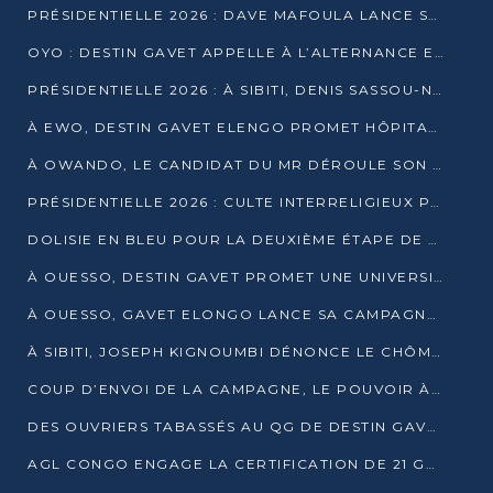
PRÉSIDENTIELLE 2026 : DAVE MAFOULA LANCE SA « VAGUE DU NOUVEAU DÉPART » À IMPFONDO
OYO : DESTIN GAVET APPELLE À L’ALTERNANCE ET À LA RESPONSABILITÉ DE LA JEUNESSE
PRÉSIDENTIELLE 2026 : À SIBITI, DENIS SASSOU-N’GUESSO PARIE SUR LES RESSOURCES DE LA LEKOUMOU
À EWO, DESTIN GAVET ELENGO PROMET HÔPITAL, CHEMIN DE FER ET AUDIT DES FINANCES PUBLIQUES
À OWANDO, LE CANDIDAT DU MR DÉROULE SON PROGRAMME DE “CHANGEMENT”
PRÉSIDENTIELLE 2026 : CULTE INTERRELIGIEUX POUR LA PAIX À OUENZÉ
DOLISIE EN BLEU POUR LA DEUXIÈME ÉTAPE DE CAMPAGNE DE DSN
À OUESSO, DESTIN GAVET PROMET UNE UNIVERSITÉ POUR LA SANGHA
À OUESSO, GAVET ELONGO LANCE SA CAMPAGNE SOUS LE SIGNE DU RENOUVEAU
À SIBITI, JOSEPH KIGNOUMBI DÉNONCE LE CHÔMAGE ET LES DÉFAILLANCES DE L’ÉTAT
COUP D’ENVOI DE LA CAMPAGNE, LE POUVOIR À POINTE-NOIRE, L’OPPOSITION À OUESSO ET SIBITI
DES OUVRIERS TABASSÉS AU QG DE DESTIN GAVET À 24 HEURES DE L’OUVERTURE DE LA CAMPAGNE
AGL CONGO ENGAGE LA CERTIFICATION DE 21 GRUTIERS AUX NORMES INTERNATIONALES