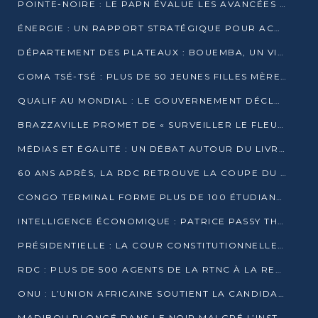
POINTE-NOIRE : LE PAPN ÉVALUE LES AVANCÉES DU MÔLE EST
ÉNERGIE : UN RAPPORT STRATÉGIQUE POUR ACCÉLÉRER LA TRANSITION AU CONGO
DÉPARTEMENT DES PLATEAUX : BOUEMBA, UN VIVIER ÉCONOMIQUE PRÊT À EXPLOSER
GOMA TSÉ-TSÉ : PLUS DE 50 JEUNES FILLES MÈRES SENSIBILISÉES À LA SANTÉ SEXUELLE
QUALIF AU MONDIAL : LE GOUVERNEMENT DÉCLARE LA JOURNÉE DU 1ER AVRIL 2026 CHÔMÉE ET PAYÉE
BRAZZAVILLE PROMET DE « SURVEILLER LE FLEUVE » APRÈS LA QUALIFICATION DE LA RDC AU MONDIAL
MÉDIAS ET ÉGALITÉ : UN DÉBAT AUTOUR DU LIVRE « CES FEMMES QUI REPRENNENT LE POUVOIR SUR LEUR VIE »
60 ANS APRÈS, LA RDC RETROUVE LA COUPE DU MONDE
CONGO TERMINAL FORME PLUS DE 100 ÉTUDIANTS AUX TECHNIQUES D’EMBAUCHE
INTELLIGENCE ÉCONOMIQUE : PATRICE PASSY THÉORISE UNE STRATÉGIE ADAPTÉE AUX CONTEXTES FRAGMENTÉS
PRÉSIDENTIELLE : LA COUR CONSTITUTIONNELLE CONFIRME LA VICTOIRE DE SASSOU NGUESSO AVEC 94,90 % DES SUFFRAGES
RDC : PLUS DE 500 AGENTS DE LA RTNC À LA RETRAITE, UNE PAGE SE TOURNE
ONU : L’UNION AFRICAINE SOUTIENT LA CANDIDATURE DE MACKY SALL
MADIBOU PLONGÉ DANS LE NOIR MALGRÉ L’INSTALLATION D’UN NOUVEAU TRANSFORMATEUR