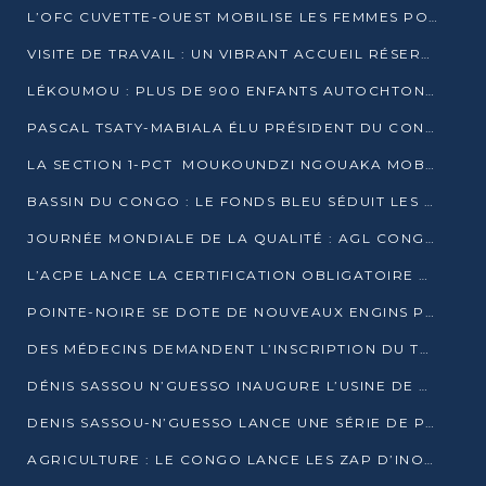
L’OFC CUVETTE-OUEST MOBILISE LES FEMMES POUR ACCUEILLIR LE PRÉSIDENT DE LA RÉPUBLIQUE
VISITE DE TRAVAIL : UN VIBRANT ACCUEIL RÉSERVÉ À DENIS SASSOU-N’GUESSO PAR L’ASSOCIATION « LES AMIS DE WOMO »
LÉKOUMOU : PLUS DE 900 ENFANTS AUTOCHTONES REÇOIVENT DES KITS SCOLAIRES GRÂCE À L’ESPACE OPOKO
PASCAL TSATY-MABIALA ÉLU PRÉSIDENT DU CONSEIL NATIONAL DE L’UPADS
LA SECTION 1-PCT MOUKOUNDZI NGOUAKA MOBILISE 100 000 FCFA POUR LE 6ᵉ CONGRÈS DU PARTI
BASSIN DU CONGO : LE FONDS BLEU SÉDUIT LES BAILLEURS À BELÉM
JOURNÉE MONDIALE DE LA QUALITÉ : AGL CONGO FORME ET SENSIBILISE LES JEUNES TALENTS
L’ACPE LANCE LA CERTIFICATION OBLIGATOIRE DES CONTRATS DE TRAVAIL DES TRANSPORTEURS
POINTE-NOIRE SE DOTE DE NOUVEAUX ENGINS POUR L’ASSAINISSEMENT ET L’ENTRETIEN ROUTIER
DES MÉDECINS DEMANDENT L’INSCRIPTION DU TRAITEMENT DU PIED-BOT DANS LES CURSUS UNIVERSITAIRES
DÉNIS SASSOU N’GUESSO INAUGURE L’USINE DE VALORISATION DU GAZ ASSOCIÉ
DENIS SASSOU-N’GUESSO LANCE UNE SÉRIE DE PROJETS DANS LE KOUILOU
AGRICULTURE : LE CONGO LANCE LES ZAP D’INONI ET YONO