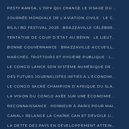
PESTY KANGA, L’OPV QUI CHANGE LE VISAGE DU REPORTAGE AU CONGO
JOURNÉE MONDIALE DE L’AVIATION CIVILE : LE CONGO MISE SUR L’INNOVATION ET LA SÉCURITÉ
BILILI BD FESTIVAL 2025 : BRAZZAVILLE CÉLÈBRE DIX ANS DE CRÉATION GRAPHIQUE AFRICAINE
TENTATIVE DE COUP D’ÉTAT AU BÉNIN : LE LIEUTENANT-COLONEL TIGRI S’AUTOPROCLAME CHEF D’UN COMITÉ MILITAIRE
BONNE GOUVERNANCE : BRAZZAVILLE ACCUEILLE LES PREMIÈRES JOURNÉES CONGOLAISES DE L’ÉVALUATION
MARCHÉS, TROTTOIRS ET HYGIÈNE PUBLIQUE : LE GOUVERNEMENT DURCIT LE TON
LE CONGO LANCE SON SYSTÈME NUMÉRIQUE DE VÉRIFICATION DU BOIS
DES FUTURS JOURNALISTES INITIÉS À L’ÉCONOMIE BLEUE DURABLE
LE CONGO SACRÉ CHAMPION D’AFRIQUE DU SLAM 2025
LA VISION DU CONGO AXÉE SUR UNE ÉCONOMIE BAS CARBONE AU RENDEZ-VOUS DE MONACO 2025
RECONNAISSANCE : HONNEUR À PARIS POUR MAIXENT RAOUL OMINGA
CANAL+ RELANCE LA CHAÎNE CAN ET DÉVOILE UNE OFFRE EXCEPTIONNELLE POUR DÉCEMBRE
LA DETTE DES PAYS EN DÉVELOPPEMENT ATTEINT UN SOMMET HISTORIQUE ENTRE 2022 ET 2024