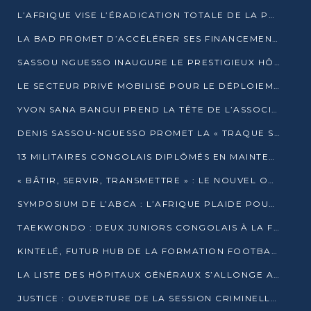
L’AFRIQUE VISE L’ÉRADICATION TOTALE DE LA POLIOMYÉLITE D’ICI 2026
LA BAD PROMET D’ACCÉLÉRER SES FINANCEMENTS AVEC LE MINISTÈRE DE L’ASSAINISSEMENT
SASSOU NGUESSO INAUGURE LE PRESTIGIEUX HÔTEL KEMPINSKI BRAZZAVILLE
LE SECTEUR PRIVÉ MOBILISÉ POUR LE DÉPLOIEMENT DE 19 MINI-CENTRALES SOLAIRES
YVON SANA BANGUI PREND LA TÊTE DE L’ASSOCIATION DES BANQUES CENTRALES AFRICAINES
DENIS SASSOU-NGUESSO PROMET LA « TRAQUE SANS RELÂCHE » DU GRAND BANDITISME
13 MILITAIRES CONGOLAIS DIPLÔMÉS EN MAINTENANCE INDUSTRIELLE APRÈS TROIS ANS DE FORMATION À L’UNIVERSITÉ MARIEN-NGOUABI
« BÂTIR, SERVIR, TRANSMETTRE » : LE NOUVEL OUVRAGE QUI INTERPELLE LES COLLECTIVITÉS
SYMPOSIUM DE L’ABCA : L’AFRIQUE PLAIDE POUR UN FINANCEMENT CLIMATIQUE ÉQUITABLE
TAEKWONDO : DEUX JUNIORS CONGOLAIS À LA FINALE D’OPEN SYRIES 2025 À ABIDJAN
KINTELÉ, FUTUR HUB DE LA FORMATION FOOTBALLISTIQUE AFRICAINE ?
LA LISTE DES HÔPITAUX GÉNÉRAUX S’ALLONGE AU CONGO
JUSTICE : OUVERTURE DE LA SESSION CRIMINELLE À BRAZZAVILLE AVEC 52 DOSSIERS AU RÔLE