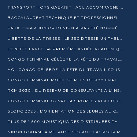
TRANSPORT HORS GABARIT : AGL ACCOMPAGNE LE DÉVELOPPEMENT DU SECTEUR BRASSICOLE AU CONGO
BACCALAURÉAT TECHNIQUE ET PROFESSIONNEL : 16 352 CANDIDATS LANCÉS DANS LES ÉPREUVES D’EPS
FAUX, OMAR JUNIOR DENIS N’A PAS ÉTÉ NOMMÉ AIDE DE CAMP ADJOINT DE DENIS SASSOU NGUESSO
LIBERTÉ DE LA PRESSE : LE JEC DRESSE UN TABLEAU PRÉOCCUPANT AU CONGO
L’ENFICE LANCE SA PREMIÈRE ANNÉE ACADÉMIQUE AVEC 100 FUTURS ENSEIGNANTS
CONGO TERMINAL CÉLÈBRE LA FÊTE DU TRAVAIL AVEC SES COLLABORATEURS À POINTE-NOIRE
AGL CONGO CÉLÈBRE LA FÊTE DU TRAVAIL SOUS LE SIGNE DE LA COHÉSION
CONGO TERMINAL MOBILISE PLUS DE 900 EMPLOYÉS AUTOUR DE LA SÉCURITÉ AU TRAVAIL
RCM 2030 : DU RÉSEAU DE CONSULTANTS À L’INSTRUMENT DE PUISSANCE EN AFRIQUE FRANCOPHONE
CONGO TERMINAL OUVRE SES PORTES AUX FUTURS INGÉNIEURS AU FORUM DES MÉTIERS D’UCAC-ICAM
SEOPC 2026 : L’ORIENTATION DES JEUNES AU CŒUR DE LA DEUXIÈME ÉDITION
PLUS DE 1 500 MOUSTIQUAIRES DISTRIBUÉES PAR AGL ET CONGO TERMINAL DANS LA LUTTE CONTRE LE PALUDISME
NINON GOUAMBA RELANCE “TOSOLOLA” POUR RENFORCER LE DIALOGUE AVEC LES CITOYENS