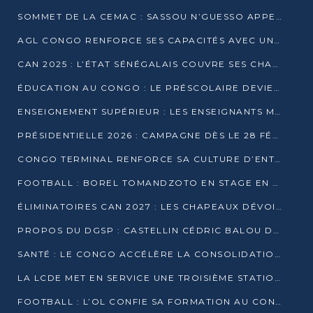
SOMMET DE LA CEMAC : SASSOU N’GUESSO APPELLE À LA VIGILANCE FACE AUX RISQUES ÉCONOMIQUES
AGL CONGO RENFORCE SES CAPACITÉS AVEC UNE GRUE DE 250 TONNES
CAN 2025 : L’ÉTAT SÉNÉGALAIS COUVRE SES CHAMPIONS D’AFRIQUE DE RÉCOMPENSES EXCEPTIONNELLES
ÉDUCATION AU CONGO : LE PRÉSCOLAIRE DEVIENT OBLIGATOIRE, LE BTS CONSACRÉ DIPLÔME D’ÉTAT
ENSEIGNEMENT SUPÉRIEUR : LES ENSEIGNANTS MAINTIENNENT LA GRÈVE ET EXIGENT UN ACCORD ÉCRIT AVEC L’ÉTAT
PRÉSIDENTIELLE 2026 : CAMPAGNE DÈS LE 28 FÉVRIER, SCRUTIN LES 12 ET 15 MARS
CONGO TERMINAL RENFORCE SA CULTURE D’ENTREPRISE AVEC LE PROGRAMME « WIN TOGETHER »
FOOTBALL : BOREL TOMANDZOTO EN STAGE EN ESPAGNE AVEC POLISSYA FC
ÉLIMINATOIRES CAN 2027 : LES CHAPEAUX DÉVOILÉS, LE CONGO FIXÉ SUR SON SORT
PROPOS DU DGSP : CASTELLIN CÉDRIC BALOU DÉNONCE DES PROPOS INTIMIDANTS
SANTÉ : LE CONGO ACCÉLÈRE LA CONSOLIDATION DE L’OFFRE DE SOINS
LA LCDE MET EN SERVICE UNE TROISIÈME STATION D’EAU POTABLE À MFILOU
FOOTBALL : L’OL CONFIE SA FORMATION AU CONGOLAIS CHRISTIAN BASSILA