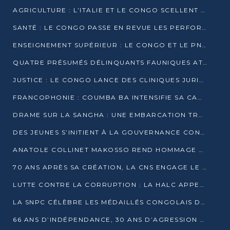
AGRICULTURE : L’ITALIE ET LE CONGO SCELLENT UN PARTENARIAT POUR UNE PRODUCTION LOCALE DURABLE
SANTÉ : LE CONGO PASSE EN REVUE LES PERFORMANCES DE SES HÔPITAUX À MI-PARCOURS
ENSEIGNEMENT SUPÉRIEUR : LE CONGO ET LE PNUD VEULENT RAPPROCHER LA FORMATION UNIVERSITAIRE DES BESOINS DU MARCHÉ DE L’EMPLOI
QUATRE PRÉSUMÉS DÉLINQUANTS FAUNIQUES ATTENDUS DEVANT LA JUSTICE POUR TRAFIC D’IVOIRE
JUSTICE : LE CONGO LANCE DES CLINIQUES JURIDIQUES POUR RAPPROCHER LE DROIT DES CITOYENS
FRANCOPHONIE : COUMBA BA INTENSIFIE SA CAMPAGNE POUR LA SUCCESSION À LA TÊTE DE L’OIF
DRAME SUR LA SANGHA : UNE EMBARCATION TRANSPORTANT DES FIDÈLES DE « NZAMBÉ YA L’HUILE » FAIT NAUFRAGE À OUESSO
DES JEUNES S’INITIENT À LA GOUVERNANCE CONTINENTALE À BRAZZAVILLE
ANATOLE COLLINET MAKOSSO REND HOMMAGE À JEAN-PAUL PIGASSE
70 ANS APRÈS SA CRÉATION, LA CNS ENGAGE LE VIRAGE DE LA DIGITALISATION
LUTTE CONTRE LA CORRUPTION : LA HALC APPELLE À PASSER DES DISCOURS AUX ACTES
LA SNPC CÉLÈBRE LES MÉDAILLÉS CONGOLAIS DES OLYMPIADES PANAFRICAINES DE MATHÉMATIQUES 2026
66 ANS D’INDÉPENDANCE, 30 ANS D’AGRESSION RWANDAISE : 4 PRÉSIDENCES, UN ÉCHEC COLLECTIF