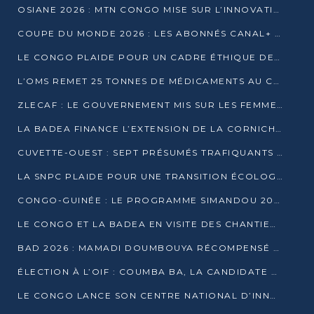
OSIANE 2026 : MTN CONGO MISE SUR L’INNOVATION POUR RELEVER LES DÉFIS AFRICAINS
COUPE DU MONDE 2026 : LES ABONNÉS CANAL+ AU CONGO DÉÇUS À QUELQUES JOURS DU COUP D’ENVOI
LE CONGO PLAIDE POUR UN CADRE ÉTHIQUE DE L’INTELLIGENCE ARTIFICIELLE À DAKAR
L’OMS REMET 25 TONNES DE MÉDICAMENTS AU CONGO POUR RENFORCER LA RIPOSTE AUX ÉPIDÉMIES
ZLECAF : LE GOUVERNEMENT MIS SUR LES FEMMES ENTREPRENEURES
LA BADEA FINANCE L’EXTENSION DE LA CORNICHE SUD DE BRAZZAVILLE
CUVETTE-OUEST : SEPT PRÉSUMÉS TRAFIQUANTS DE FAUNE INTERPELLÉS À EWO ET KELLÉ
LA SNPC PLAIDE POUR UNE TRANSITION ÉCOLOGIQUE PROGRESSIVE
CONGO-GUINÉE : LE PROGRAMME SIMANDOU 2040 AU CŒUR DES ÉCHANGES À LA BAD
LE CONGO ET LA BADEA EN VISITE DES CHANTIERS
BAD 2026 : MAMADI DOUMBOUYA RÉCOMPENSÉ PAR LE TROPHÉE BABACAR NDIAYE À BRAZZAVILLE
ÉLECTION À L’OIF : COUMBA BA, LA CANDIDATE DISCRÈTE QUI BOUSCULE LE JEU DIPLOMATIQUE
LE CONGO LANCE SON CENTRE NATIONAL D’INNOVATION