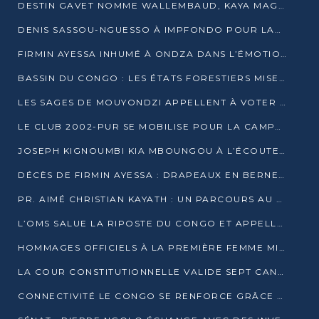
DESTIN GAVET NOMME WALLEMBAUD, KAYA MAGANE, BOUDZIKA ET MBOUSSA-ELLAH AUX COMMANDES DE SA CAMPAGNE
DENIS SASSOU-NGUESSO À IMPFONDO POUR LANCER LE CORRIDOR 13
FIRMIN AYESSA INHUMÉ À ONDZA DANS L’ÉMOTION ET LE RECUEILLEMENT
BASSIN DU CONGO : LES ÉTATS FORESTIERS MISENT SUR LES MARCHÉS CARBONE
LES SAGES DE MOUYONDZI APPELLENT À VOTER DENIS SASSOU-NGUESSO
LE CLUB 2002-PUR SE MOBILISE POUR LA CAMPAGNE
JOSEPH KIGNOUMBI KIA MBOUNGOU À L’ÉCOUTE DE TALANGAÏ
DÉCÈS DE FIRMIN AYESSA : DRAPEAUX EN BERNE LUNDI
PR. AIMÉ CHRISTIAN KAYATH : UN PARCOURS AU SERVICE DE LA RECHERCHE ET DE L’INNOVATION
L’OMS SALUE LA RIPOSTE DU CONGO ET APPELLE À DES RÉFORMES DURABLES
HOMMAGES OFFICIELS À LA PREMIÈRE FEMME MINISTRE DU CONGO
LA COUR CONSTITUTIONNELLE VALIDE SEPT CANDIDATURES POUR LA PRÉSIDENTIELLE
CONNECTIVITÉ LE CONGO SE RENFORCE GRÂCE AU CÂBLE 2AFRICA