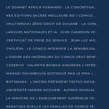
LE SOMMET AFRICA FORWARD : LA CONCRÉTISATION DE PARTENARIATS ÉQUILIBRÉS ET TOURNÉS VERS L’AVENIR ENTRE LE CONTINENT AFRICAIN ET LA FRANCE
NEA ÉDITIONS SACRÉE MEILLEURE BD / COMICS D’AFRIQUE AU KENYA
(MULTIMÉDIA) ZÉRO DROIT DE DOUANE : LA CHINE ET L’AFRIQUE VERS UNE PROXIMITÉ SANS PRÉCÉDENT (PAPIER GÉNÉRAL)
LANGUES NATIONALES ET IA : IGOR CAMERON VEUT ARRIMER LA STRATÉGIE IA À LA LOI SUR LA RECHERCHE
CERTIFICAT DE PRISE DE SERVICE : JEAN LUC MOUTHOU DÉMENT UNE « FAKE NEWS »
CHOLÉRA : LE CONGO INTENSIFIE LA SENSIBILISATION AU MARCHÉ DE TALANGAÏ
L’ORDRE DES INGÉNIEURS DU CONGO VEUT RENFORCER L’ÉTHIQUE ET LA CRÉDIBILITÉ DE LA PROFESSION
COSERCO : VALENTIN BOWAO ASSURERA L’INTÉRIM À LA TÊTE DU BUREAU EXÉCUTIF NATIONAL
MAMADI DOUMBOUYA DISTINGUÉ PAR LE PRIX « SUPER GRAND BÂTISSEUR BABACAR N’DIAYE »
BOTSWANA : L’ANCIEN PRÉSIDENT FESTUS MOGAE EST MORT À 86 ANS
UNIVERSITÉ MARIEN NGOUABI : ALFRED ROMUALD NGUYA POATY SOUTIENT UNE THÈSE SUR LE PARADOXE DE LA CROISSANCE EN ZONE CEMAC
LA MINISTRE DE L’ENSEIGNEMENT SUPÉRIEUR TRACE SA FEUILLE DE ROUTE
RENATURA ÉVEILLE LES FAMILLES DE CONGO TERMINAL À LA PROTECTION DE L’ENVIRONNEMENT