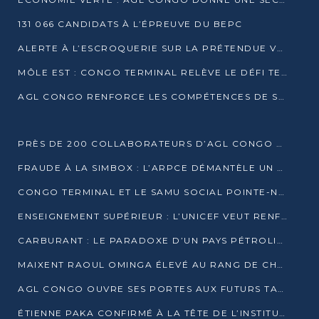
131 066 CANDIDATS À L’ÉPREUVE DU BEPC
ALERTE À L’ESCROQUERIE SUR LA PRÉTENDUE VENTE DE PARCELLES AFAT
MÔLE EST : CONGO TERMINAL RELÈVE LE DÉFI TECHNIQUE DES SABLES BITUMINEUX
AGL CONGO RENFORCE LES COMPÉTENCES DE SES ÉQUIPES AVEC LA CERTIFICATION CACES® R483
PRÈS DE 200 COLLABORATEURS D’AGL CONGO EN FORMATION JUSQU’EN JUILLET
FRAUDE À LA SIMBOX : L’ARPCE DÉMANTÈLE UN RÉSEAU UTILISANT DES CARTES SIM OUGANDAISES
CONGO TERMINAL ET LE SAMU SOCIAL POINTE-NOIRE RENOUVELLENT LEUR PARTENARIAT EN FAVEUR DES JEUNES VULNÉRABLES
ENSEIGNEMENT SUPÉRIEUR : L’UNICEF VEUT RENFORCER LA RECHERCHE SUR LES QUESTIONS DE L’ENFANCE
CARBURANT : LE PARADOXE D’UN PAYS PÉTROLIER CONFRONTÉ À DES PÉNURIES RÉCURRENTES
MAIXENT RAOUL OMINGA ÉLEVÉ AU RANG DE CHEVALIER DE L’ORDRE DE L’AMITIÉ ENTRE LA RUSSIE ET LE CONGO
AGL CONGO OUVRE SES PORTES AUX FUTURS TALENTS DE LA LOGISTIQUE
ÉTIENNE PAKA CONFIRMÉ À LA TÊTE DE L’INSTITUT GÉOGRAPHIQUE NATIONAL