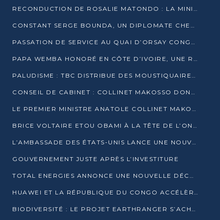
RECONDUCTION DE ROSALIE MATONDO : LA MINISTRE PROMET D’ACCÉLÉRER LE TRAITEMENT DES DOSSIERS ET DE RELEVER DE NOUVEAUX DÉFIS
CONSTANT SERGE BOUNDA, UN DIPLOMATE CHEVRONNÉ AUX COMMANDES DES AFFAIRES ÉTRANGÈRES
PASSATION DE SERVICE AU QUAI D’ORSAY CONGOLAIS : GAKOSSO PASSE LE FLAMBEAU À BOUNDA
PAPA WEMBA HONORÉ EN CÔTE D’IVOIRE, UNE RUE PORTE DÉSORMAIS SON NOM
PALUDISME : TBC DISTRIBUE DES MOUSTIQUAIRES DANS DEUX CSI DE BRAZZAVILLE
CONSEIL DE CABINET : COLLINET MAKOSSO DONNE SES DERNIÈRES ORIENTATIONS
LE PREMIER MINISTRE ANATOLE COLLINET MAKOSSO DÉMISSIONNE AVEC SON GOUVERNEMENT
BRICE VOLTAIRE ETOU OBAMI À LA TÊTE DE L’ONEC-C POUR TROIS ANS
L’AMBASSADE DES ÉTATS-UNIS LANCE UNE NOUVELLE COHORTE DU PROGRAMME ACCESS MICRO-SCHOLARSHIP
GOUVERNEMENT JUSTE APRÈS L’INVESTITURE
TOTAL ENERGIES ANNONCE UNE NOUVELLE DÉCOUVERTE D’HYDROCARBURES SUR LE PERMIS MOHO AU LARGE DU CONGO
HUAWEI ET LA RÉPUBLIQUE DU CONGO ACCÉLÈRENT LEUR PARTENARIAT
BIODIVERSITÉ : LE PROJET EARTHRANGER S’ACHÈVE, MAIS LES DÉFIS DEMEURENT