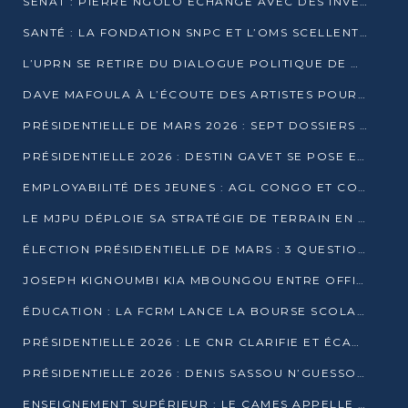
SÉNAT : PIERRE NGOLO ÉCHANGE AVEC DES INVESTISSEURS DU NUMÉRIQUE
SANTÉ : LA FONDATION SNPC ET L’OMS SCELLENT UN PARTENARIAT STRATÉGIQUE DE TROIS ANS
L’UPRN SE RETIRE DU DIALOGUE POLITIQUE DE DJAMBALA : TENSIONS DANS LE PRÉ-ÉLECTORAL CONGOLAIS
DAVE MAFOULA À L’ÉCOUTE DES ARTISTES POUR REDÉFINIR SA POLITIQUE CULTURELLE
PRÉSIDENTIELLE DE MARS 2026 : SEPT DOSSIERS DE CANDIDATURE ENREGISTRÉS À LA CLÔTURE DES DÉPÔTS
PRÉSIDENTIELLE 2026 : DESTIN GAVET SE POSE EN CANDIDAT DU « RAS-LE-BOL »
EMPLOYABILITÉ DES JEUNES : AGL CONGO ET CONGO TERMINAL S’ALLIENT À UCAC-ICAM
LE MJPU DÉPLOIE SA STRATÉGIE DE TERRAIN EN FAVEUR DE DSN
ÉLECTION PRÉSIDENTIELLE DE MARS : 3 QUESTIONS À UN EXPERT CONGOLAIS DE LA CYBERSÉCURITÉ
JOSEPH KIGNOUMBI KIA MBOUNGOU ENTRE OFFICIELLEMENT EN COURSE POUR LA PRÉSIDENTIELLE
ÉDUCATION : LA FCRM LANCE LA BOURSE SCOLAIRE FRANCINE-NTOUMI POUR PROMOUVOIR LES FILIÈRES SCIENTIFIQUES
PRÉSIDENTIELLE 2026 : LE CNR CLARIFIE ET ÉCARTE LA CANDIDATURE DU PASTEUR NTUMI
PRÉSIDENTIELLE 2026 : DENIS SASSOU N’GUESSO ANNONCE OFFICIELLEMENT SA CANDIDATURE
ENSEIGNEMENT SUPÉRIEUR : LE CAMES APPELLE À UNE UNIVERSITÉ AFRICAINE AXÉE SUR L’EMPLOYABILITÉ