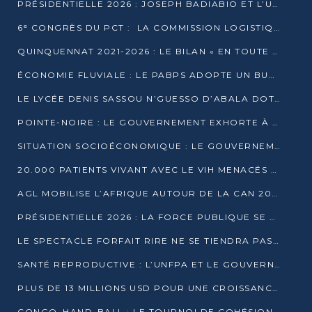
PRÉSIDENTIELLE 2026 : JOSEPH BADIABIO ET L’UDH-YUKI JOUENT LA PRUDENCE
6ᵉ CONGRÈS DU PCT : LA COMMISSION LOGISTIQUE ASSURE LA DISTRIBUTION DES KITS
QUINQUENNAT 2021-2026 : LE BILAN « EN TOUTE TRANSPARENCE » PRÉSENTÉ À LA PRESSE
ÉCONOMIE FLUVIALE : LE PABPS ADOPTE UN BUDGET 2026 DE PLUS DE 2,7 MILLIARDS FCFA
LE LYCÉE DENIS SASSOU N’GUESSO D’ABALA DOTÉ D’UNE SALLE MULTIMÉDIA
POINTE-NOIRE : LE GOUVERNEMENT EXHORTE À UN USAGE RESPONSABLE DU NOUVEAU MATÉRIEL MUNICIPAL
SITUATION SOCIOÉCONOMIQUE : LE GOUVERNEMENT INTERPELLÉ DEVANT LE SÉNAT
20.000 PATIENTS VIVANT AVEC LE VIH MENACÉS D’ARRÊT DE TRAITEMENT
AGL MOBILISE L’AFRIQUE AUTOUR DE LA CAN 2025
PRÉSIDENTIELLE 2026 : LA FORCE PUBLIQUE SE PRÉPARE À SÉCURISER LE SCRUTIN
LE SPECTACLE FORFAIT RIRE NE SE TIENDRA PAS LE 1ER JANVIER
SANTÉ REPRODUCTIVE : L’UNFPA ET LE GOUVERNEMENT AFFINENT LES PRIORITÉS DE 2026
PLUS DE 13 MILLIONS USD POUR UNE CROISSANCE VERTE ET SOUVERAINE
CONGO–HAND-BALL : LE TOURNOI DE COHÉSION ET DE FRATERNITÉ ALLUME SES LAMPIONS À BRAZZAVILLE