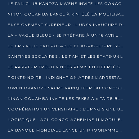
LE FAN CLUB KANDZA MWENE INVITE LES CONGOLAIS À UNE FORTE AFFLUENCE AU STADE DE KINTÉLÉ
NINON GOUAMBA LANCE À KINTÉLÉ LA MOBILISATION POUR L’INVESTITURE DR DSN
ENSEIGNEMENT SUPÉRIEUR : L’UDSN INAUGURE DES LABORATOIRES POUR BOOSTER LA FORMATION PRATIQUE
LA « VAGUE BLEUE » SE PRÉPARE À UN 16 AVRIL HISTORIQUE
LE CRS ALLIE EAU POTABLE ET AGRICULTURE SCOLAIRE AU CŒUR DE LA TRANSFORMATION DES ÉCOLES RURALES
CANTINES SCOLAIRES : LE PAM ET LES ÉTATS-UNIS AU CONTACT DES ÉCOLIERS DE KINKALA
LE RAPPEUR FREUD VINCES REMIS EN LIBERTÉ SOUS PRESSION MÉDIATIQUE
POINTE-NOIRE : INDIGNATION APRÈS L’ARRESTATION DU RAPPEUR FREUD VINCES
OWEN OKANDZE SACRÉ VAINQUEUR DU CONCOURS SLAM POUR LA VIE
NINON GOUAMBA INVITE LES TÉKÉS À « FAIRE BLOC » POUR PESER DANS LE DÉBAT NATIONAL
COOPÉRATION UNIVERSITAIRE : L’UMNG SIGNE UN ACCORD STRATÉGIQUE AVEC L’UNIVERSITÉ HAINAN EN CHINE
LOGISTIQUE : AGL CONGO ACHEMINE 11 MODULES GÉANTS JUSQU’À BRAZZAVILLE
LA BANQUE MONDIALE LANCE UN PROGRAMME DE 394 MILLIONS DE DOLLARS POUR LE BASSIN DU CONGO