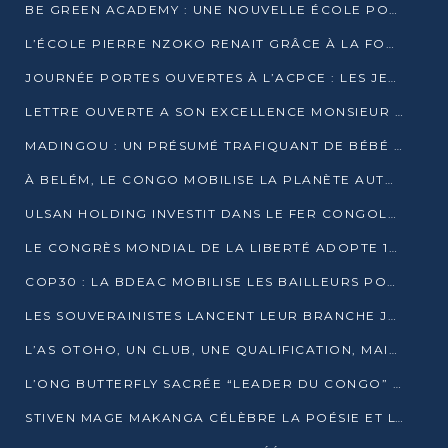
BE GREEN ACADEMY : UNE NOUVELLE ÉCOLE POUR LES MÉTIERS DE L’ÉCOLOGIE À POINTE-NOIRE
L’ÉCOLE PIERRE NZOKO RENAIT GRÂCE À LA FONDATION MUCODEC
JOURNÉE PORTES OUVERTES À L’ACPCE : LES JEUNES EN IMMERSION DANS L’ENTREPRISE
LETTRE OUVERTE A SON EXCELLENCE MONSIEUR DENIS SASSOU NGUESSO, PRESIDENT DE LAREPUBLIQUE DU CONGO
MADINGOU : UN PRÉSUMÉ TRAFIQUANT DE BÉBÉ CHIMPANZÉ FIXÉ SUR SON SORT LE 20 NOVEMBRE
À BELÉM, LE CONGO MOBILISE LA PLANÈTE AUTOUR DU FONDS BLEU POUR LE BASSIN DU CONGO
ULSAN HOLDING INVESTIT DANS LE FER CONGOLAIS
LE CONGRÈS MONDIAL DE LA LIBERTÉ ADOPTE 14 RÉSOLUTIONS HISTORIQUES
COP30 : LA BDEAC MOBILISE LES BAILLEURS POUR LE FONDS BLEU DU BASSIN DU CONGO
LES SOUVERAINISTES LANCENT LEUR BRANCHE JEUNE À BRAZZAVILLE
L’AS OTOHO, UN CLUB, UNE QUALIFICATION, MAIS ENCORE DES DOUTES
L’ONG BUTTERFLY SACRÉE “LEADER DU CONGO” AU PRIX D’EXCELLENCE 2025
STIVEN MAGE MAKANGA CÉLÈBRE LA POÉSIE ET L’HUMAIN AVEC SON RECUEIL “HECTARE”