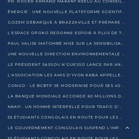
PR. ROGER ARMAND MAKANY RÉÉLU AU CONSEIL DE L’AUF
ÉNERGIE : UNE NOUVELLE PLATEFORME SCIENTIFIQUE POUR LA TRANSITION ÉNERGÉTIQUE EN AFRIQUE CENTRALE
GOZEM DÉBARQUE À BRAZZAVILLE ET PRÉPARE SON ARRIVÉE À POINTE-NOIRE
L’ESPACE OPOKO REDONNE ESPOIR À PLUS DE 775 ÉLÈVES AUTOCHTONES DANS LE NORD DU CONGO
PAUL VALISE MATOMBÉ MISE SUR LA SENSIBILISATION POUR ÉRAQUER LE GRAND BANDITISME
UNE NOUVELLE DIRECTION ENVIRONNEMENTALE POUR RENFORCER LA GESTION DES DONNÉES AU CONGO
LE PRÉSIDENT SASSOU N’GUESSO LANCE PAR ANTICIPATION LA 39ÈME JOURNÉE NATIONALE DE L’ARBRE
L’ASSOCIATION LES AMIS D’YVON KABA APPELLENT DENIS SASSOU N’GUESSO À SE PORTER CANDIDAT
CONGO : LE BCBTP SE MODERNISE POUR SES 40 ANS D’EXISTENCE
LA BANQUE MONDIALE ACCORDE 60 MILLIONS DE DOLLARS POUR LA RÉSILIENCE URBAINE AU CONGO
NKAYI : UN HOMME INTERPELLÉ POUR TRAFIC D’UN BÉBÉ CHIMPANZÉ
55 ÉTUDIANTS CONGOLAIS EN ROUTE POUR LES UNIVERSITÉS ALGÉRIENNES
LE GOUVERNEMENT CONGOLAIS SUSPEND L’IMPORTATION DES MACHETTES ET DES MOTOS
55 ÉTUDIANTS CONGOLAIS EN ROUTE POUR LES UNIVERSITÉS ALGÉRIENNES