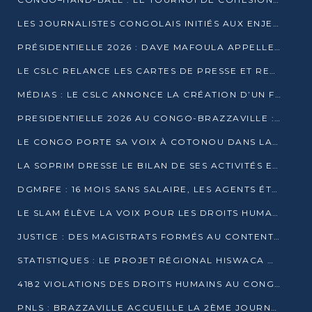
LES JOURNALISTES CONGOLAIS INITIÉS AUX ENJEUX DE L’ÉCONOMIE BLEUE
PRÉSIDENTIELLE 2026 : DAVE MAFOULA APPELLE LES CONGOLAIS À UN « NOUVEAU DÉPART »
LE CSLC RELANCE LES CARTES DE PRESSE ET RECONNAÎT OFFICIELLEMENT LES MÉDIAS EN LIGNE
MÉDIAS : LE CSLC ANNONCE LA CRÉATION D’UN FONDS D’APPUI À LA PRESSE
PRESIDENTIELLE 2026 AU CONGO-BRAZZAVILLE : UN CASTING ÉLARGI
LE CONGO PORTE SA VOIX À COTONOU DANS LA LUTTE CONTRE LA TUBERCULOSE
LA SOPRIM DRESSE LE BILAN DE SES ACTIVITÉS ET FIXE DE NOUVELLES PRIORITÉS
DGMRFE : 16 MOIS SANS SALAIRE, LES AGENTS ÉTOUFFENT DANS LE SILENCE
LE SLAM ÉLÈVE LA VOIX POUR LES DROITS HUMAINS À BRAZZAVILLE
JUSTICE : DES MAGISTRATS FORMÉS AU CONTENTIEUX DE LA PROPRIÉTÉ INTELLECTUELLE
STATISTIQUES : LE PROJET RÉGIONAL HISWACA OFFICIELLEMENT LANCÉ AU CONGO
4182 VIOLATIONS DES DROITS HUMAINS AU CONGO EN 2025 SELON LE CAD
PNLS : BRAZZAVILLE ACCUEILLE LA 2ÈME JOURNÉE SCIENTIFIQUE SUR LE VIH/SIDA