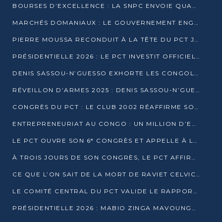
BOURSES D’EXCELLENCE : LA SNPC ENVOIE QUATRE NOUVEAUX TALENTS CONGOLAIS SE FORMER À BAKOU
MARCHÉS DOMANIAUX : LE GOUVERNEMENT ENGAGE LA STRUCTURATION DES TAXES D’ASSAINISSEMENT
PIERRE MOUSSA RECONDUIT À LA TÊTE DU PCT JUSQU’EN 2031
PRÉSIDENTIELLE 2026 : LE PCT INVESTIT OFFICIELLEMENT DENIS SASSOU NGUESSO
DENIS SASSOU-N’GUESSO EXHORTE LES CONGOLAIS À L’UNITÉ ET AU FAIR-PLAY DÉMOCRATIQUE EN 2026
RÉVEILLON D’ARMES 2025 : DENIS SASSOU-N’GUESSO GARANTIT DES ÉLECTIONS 2026 PAISIBLES ET SÉCURISÉES
CONGRÈS DU PCT : LE CLUB 2002 RÉAFFIRME SON SOUTIEN À DENIS SASSOU-N’GUESSO POUR 2026
ENTREPRENEURIAT AU CONGO : UN MILLION D’EUROS POUR FINANCER LES STARTUPS DÈS 2026
LE PCT OUVRE SON 6ᵉ CONGRÈS ET APPELLE À LA CANDIDATURE DE DENIS SASSOU NGUESSO
À TROIS JOURS DE SON CONGRÈS, LE PCT AFFIRME AVOIR ATTEINT TOUS SES OBJECTIFS
CE QUE L’ON SAIT DE LA MORT DE RAVIET CELVIC N’TSIANTSIE
LE COMITÉ CENTRAL DU PCT VALIDE LE RAPPORT DU CONGRÈS ET SOUTIENT DENIS SASSOU N’GUESSO
PRÉSIDENTIELLE 2026 : MABIO ZINGA MAVOUNGOU DÉCLARE SA CANDIDATURE ET CHARGE LE BILAN DU PCT