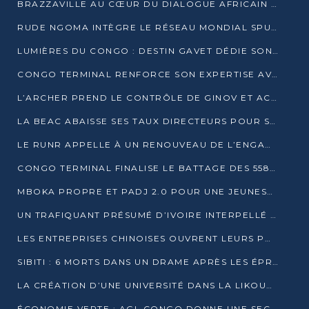
BRAZZAVILLE AU CŒUR DU DIALOGUE AFRICAIN SUR LES OBJECTIFS DE DÉVELOPPEMENT DURABLE
RUDE NGOMA INTÈGRE LE RÉSEAU MONDIAL SPUTNIK PRO APRÈS UNE FORMATION À MOSCOU
LUMIÈRES DU CONGO : DESTIN GAVET DÉDIE SON PRIX À L’UNITÉ NATIONALE ET À LA JEUNESSE
CONGO TERMINAL RENFORCE SON EXPERTISE AVEC NEUF NOUVEAUX FORMATEURS EN ENGINS PORTUAIRES
L’ARCHER PREND LE CONTRÔLE DE GINOV ET ACCÉLÈRE SON VIRAGE NUMÉRIQUE
LA BEAC ABAISSE SES TAUX DIRECTEURS POUR SOUTENIR LA CROISSANCE EN ZONE CEMAC
LE RUNR APPELLE À UN RENOUVEAU DE L’ENGAGEMENT MILITANT
CONGO TERMINAL FINALISE LE BATTAGE DES 558 PIEUX DU FUTUR QUAI DU MÔLE EST
MBOKA PROPRE ET PADJ 2.0 POUR UNE JEUNESSE PLUS AUTONOME
UN TRAFIQUANT PRÉSUMÉ D’IVOIRE INTERPELLÉ À DOLISIE
LES ENTREPRISES CHINOISES OUVRENT LEURS PORTES AUX JEUNES DIPLÔMÉS
SIBITI : 6 MORTS DANS UN DRAME APRÈS LES ÉPREUVES DU BEPC
LA CRÉATION D’UNE UNIVERSITÉ DANS LA LIKOUALA AU CŒUR D’UNE RÉFLEXION NATIONALE
ÉCONOMIE VERTE : AGL CONGO DONNE UNE SECONDE VIE À SES DÉCHETS INDUSTRIELS