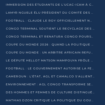
IMMERSION DES ÉTUDIANTS DE L’UCAC-ICAM À CONGO TERMINAL
LAMYR NGUELE ÉLU PRÉSIDENT DU COMITÉ DES MEMBRES D’HONNEUR DU PCT
FOOTBALL : CLAUDE LE ROY OFFICIELLEMENT NOMMÉ SÉLECTIONNEUR DU CONGO
CONGO TERMINAL SOUTIENT LE RECYCLAGE DES DÉCHETS PLASTIQUES À POINTE-NOIRE
CONGO TERMINAL ET RENATURA CONGO POURSUIVENT LEUR COMBAT POUR LA BIODIVERSITÉ
COUPE DU MONDE 2026 : QUAND LA POLITIQUE MENACE L’UNIVERSALITÉ DU FOOTBALL
COUPE DU MONDE : UN ARBITRE AFRICAIN REFUSÉ À L’ENTRÉE DES ÉTATS-UNIS
LE DÉPUTÉ HELLOT MATSON MAMPOUYA FRÔLE LA MORT LORS D’UNE EMBUSCADE DZNS LE POOL
FOOTBALL : LE GOUVERNEMENT AUTORISE LA FECOFOOT À OCCUPER LES COMPLEXES SPORTIFS
CAMEROUN : L’ÉTAT, AGL ET CAMALCO S’ALLIENT POUR UN MÉGA-PROJET FERROVIAIRE
ENVIRONNEMENT : AGL CONGO TRANSFORME SES DÉCHETS EN OUTILS DE FORMATION
DES HOMMES ET FEMMES DE CULTURE DISTINGUÉS POUR LEUR ENGAGEMENT PAR BANTOU CULTURE
MATHIAS DZON CRITIQUE LA POLITIQUE DU GOUVERNEMENT ET ALERTE SUR LA DETTE DU CONGO