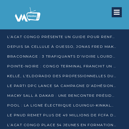
L’ACAT CONGO PRÉSENTE UN GUIDE POUR RENFORCER LES GARANTIES JUDICIAIRES EN GARDE À VUE
DEPUIS SA CELLULE À OUESSO, JONAS FRED MAKITA DÉNONCE CE QU’IL QUALIFIE DE DÉNI DE JUSTICE
BRACONNAGE : 3 TRAFIQUANTS D’IVOIRE LOURDEMENT CONDAMNÉS À DJAMBALA
POINTE-NOIRE : CONGO TERMINAL FRANCHIT UN CAP HISTORIQUE AVEC 99 MOUVEMENTS/HEURE
KELLÉ, L’ELDORADO DES PROFESSIONNELLES DU SEXE
LE PARTI DPC LANCE SA CAMPAGNE D’ADHÉSIONS ET VEUT STRUCTURER SA PRÉSENCE DANS LES 15 DÉPARTEMENTS
MACKY SALL À DAKAR : UNE RENCONTRE PRÉSIDENTIELLE QUI DIVISE L’OPINION SÉNÉGALAISE
POOL : LA LIGNE ÉLECTRIQUE LOUINGUI-KINKALA-BOKO MISE EN SERVICE
LE PNUD REMET PLUS DE 49 MILLIONS DE FCFA D’ÉQUIPEMENTS POUR ACCÉLÉRER LA NUMÉRISATION DU SYSTÈME DE SANTÉ
L’ACAT CONGO PLACE 54 JEUNES EN FORMATION PROFESSIONNELLE