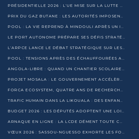
PRÉSIDENTIELLE 2026 : L’UE MISE SUR LA LUTTE CONTRE LA DÉSINFORMATION
PRIX DU GAZ BUTANE : LES AUTORITÉS IMPOSENT LE RESPECT DES PRIX RÉGLEMENTÉS
POOL : LA VIE REPREND À MINDOULI APRÈS UN INCIDENT ARMÉ SUR LA RN1
LE PORT AUTONOME PRÉPARE SES DÉFIS STRATÉGIQUES DE 2026
L’ARPCE LANCE LE DÉBAT STRATÉGIQUE SUR LES DONNÉES, L’IA ET LA FINANCE NUMÉRIQUE AU CONGO
POOL : TENSIONS APRÈS DES ÉCHAUFFOURÉES ARMÉES ENTRE DGSP ET EX-MILICIENS NINJA
ANGOLA-LIBRE : QUAND UN CHANTIER SCOLAIRE DEVIENT LE MIROIR D’UN CONGO EN MOUVEMENT
PROJET MOSALA : LE GOUVERNEMENT ACCÉLÈRE L’INSERTION DES JEUNES EN 2026
FORCA ECOSYSTEM, QUATRE ANS DE RECHERCHE DE TERRAIN AVANT UN LANCEMENT OFFICIEL EN 2026
TRAFIC HUMAIN DANS LA LIKOUALA : DES ENFANTS AUTOCHTONES RÉDUITS AU TRAVAIL FORCÉ
BUDGET 2026 : LES DÉPUTÉS ADOPTENT UNE LOI DES FINANCES DE PLUS DE 2500 MILLIARDS FCFA
ARNAQUE EN LIGNE : LA LCDE DÉMENT TOUTE CAMPAGNE DE RECRUTEMENT
VŒUX 2026 : SASSOU-NGUESSO EXHORTE LES FORCES VIVES À RENFORCER L’UNITÉ