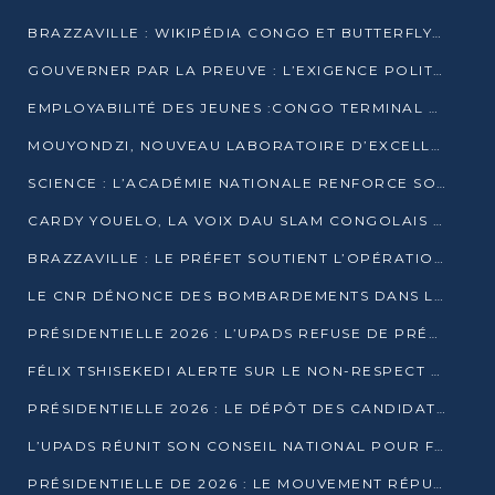
BRAZZAVILLE : WIKIPÉDIA CONGO ET BUTTERFLY SCELLENT UN PARTENARIAT POUR STRUCTURER LE BÉNÉVOLAT NUMÉRIQUE
GOUVERNER PAR LA PREUVE : L’EXIGENCE POLITIQUE DU XXIᵉ SIÈCLE
EMPLOYABILITÉ DES JEUNES :CONGO TERMINAL S’ALLIE À L’ESCIC POUR RAPPROCHER L’ÉCOLE DU TERRAIN
MOUYONDZI, NOUVEAU LABORATOIRE D’EXCELLENCE PÉDAGOGIQUE AVEC L’ENFICE
SCIENCE : L’ACADÉMIE NATIONALE RENFORCE SON ÉQUIPE ET TRACE SA FEUILLE DE ROUTE 2026
CARDY YOUELO, LA VOIX DAU SLAM CONGOLAIS QUI INTERPELLE LE MONDE
BRAZZAVILLE : LE PRÉFET SOUTIENT L’OPÉRATION « ZÉRO KULUNA » ET APPELLE À LA VIGILANCE CITOYENNE
LE CNR DÉNONCE DES BOMBARDEMENTS DANS LE POOL ET ACCUSE LE GOUVERNEMENT
PRÉSIDENTIELLE 2026 : L’UPADS REFUSE DE PRÉSENTER UN CANDIDAT ET DÉNONCE UN PROCESSUS NON CRÉDIBLE
FÉLIX TSHISEKEDI ALERTE SUR LE NON-RESPECT DES ENGAGEMENTS DE PAIX APRÈS SA RENCONTRE AVEC D. SASSOU-NGUESSO
PRÉSIDENTIELLE 2026 : LE DÉPÔT DES CANDIDATURES OUVERT DU 29 JANVIER AU 12 FÉVRIER
L’UPADS RÉUNIT SON CONSEIL NATIONAL POUR FIXER SA LIGNE POLITIQUE À DEUX MOIS DE LA PRÉSIDENTIELLE
PRÉSIDENTIELLE DE 2026 : LE MOUVEMENT RÉPUBLICAIN DÉNONCE UNE CONVOCATION ÉLECTORALE « OPAQUE ET PRÉCIPITÉE »