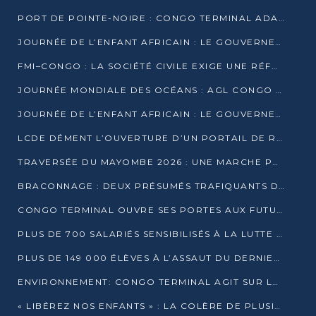
PORT DE POINTE-NOIRE : CONGO TERMINAL ADAPTE SON DRAGAGE AUX SABLES BITUMINEUX
JOURNÉE DE L’ENFANT AFRICAIN : LE GOUVERNEMENT RÉAFFIRME SON ENGAGEMENT POUR L’ACCÈS À L’EAU ET À L’ASSAINISSEMENT
FMI–CONGO : LA SOCIÉTÉ CIVILE EXIGE UNE RÉFORME DE LA FISCALITÉ PÉTROLIÈRE
JOURNÉE MONDIALE DES OCÉANS : AGL CONGO MOBILISE SES COLLABORATEURS POUR LA PRÉSERVATION DE LA BIODIVERSITÉ MARINE
JOURNÉE DE L’ENFANT AFRICAIN : LE GOUVERNEMENT MOBILISÉ POUR L’HYGIÈNE DANS LES ORPHELINATS
LCDE DÉMENT L’OUVERTURE D’UN PORTAIL DE RECRUTEMENT ET APPELLE À LA VIGILANCE
TRAVERSÉE DU MAYOMBE 2026 : UNE MARCHE POUR SENSIBILISER ET DÉPISTER AU DIABÈTE
BRACONNAGE : DEUX PRÉSUMÉS TRAFIQUANTS D’HIPPOPOTAME ÉCROUÉS À BRAZZAVILLE
CONGO TERMINAL OUVRE SES PORTES AUX FUTURS INGÉNIEURS DE L’UCAC-ICAM
PLUS DE 700 SALARIÉS SENSIBILISÉS À LA LUTTE CONTRE LA TUBERCULOSE À CONGO TERMINAL
PLUS DE 149 000 ÉLÈVES À L’ASSAUT DU DERNIER CEPE
ENVIRONNEMENT: CONGO TERMINAL AGIT SUR LE TERRAIN ET FORME LES PLUS JEUNES
« LIBÉREZ NOS ENFANTS » : LA COLÈRE DE PLUSIEURS MÈRES À BRAZZAVILLE CONTRE LA DGSP