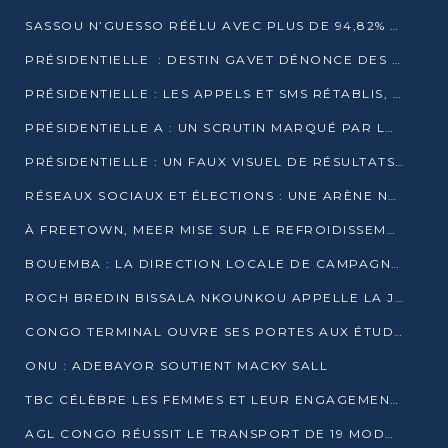
SASSOU N’GUESSO RÉÉLU AVEC PLUS DE 94,82% DES VOIX
PRÉSIDENTIELLE : DESTIN GAVET DÉNONCE DES IRRÉGULARITÉS ET REVENDIQUE LA VICTOIRE
PRÉSIDENTIELLE : LES APPELS ET SMS RÉTABLIS, INTERNET RESTE BLOQUÉ
PRÉSIDENTIELLE A : UN SCRUTIN MARQUÉ PAR LA COUPURE D’INTERNET ET UNE AFFLUENCE TIMIDE À BRAZZAVILLE
PRÉSIDENTIELLE : UN FAUX VISUEL DE RÉSULTATS CIRCULE
RÉSEAUX SOCIAUX ET ÉLECTIONS : UNE ARÈNE NUMÉRIQUE EN PLEINE MUTATION AU CONGO
À FREETOWN, MEER MISE SUR LE REFROIDISSEMENT PASSIF FACE À LA CHALEUR EXTRÊME
BOUEMBA : LA DIRECTION LOCALE DE CAMPAGNE DE DENIS SASSOU N’GUESSO MULTIPLIE LES ACTIVITÉS DE MOBILISATION
ROCH BREDIN BISSALA NKOUNKOU APPELLE LA JEUNESSE DE GOMA TSÉ-TSÉ À UN VOTE MASSIF POUR DENIS SASSOU NGUESSO
CONGO TERMINAL OUVRE SES PORTES AUX ÉTUDIANTS EN TRANSPORT ET LOGISTIQUE
ONU : ADEBAYOR SOUTIENT MACKY SALL
TBC CÉLÈBRE LES FEMMES ET LEUR ENGAGEMENT À L’OCCASION DU 8 MARS
AGL CONGO RÉUSSIT LE TRANSPORT DE 19 MODULES HORS GABARIT ENTRE POINTE-NOIRE ET BRAZZAVILLE