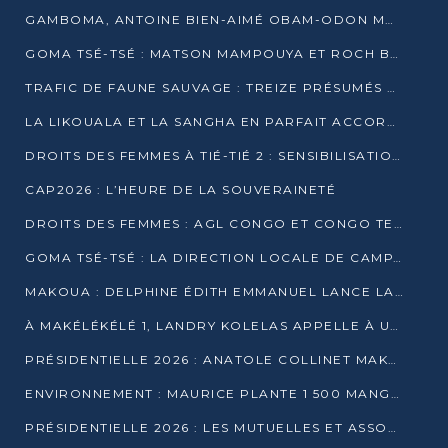
GAMBOMA, ANTOINE BIEN-AIMÉ OBAM-ODON MOBILISE LES 32 148 ÉLECTEURS EN FAVEUR DE DENIS SASSOU NGUESSO
GOMA TSÉ-TSÉ : MATSON MAMPOUYA ET ROCH BREDIN BISSALA NKOUNKOU EN CAMPAGNE DE PROXIMITÉ
TRAFIC DE FAUNE SAUVAGE : TREIZE PRÉSUMÉS TRAFIQUANTS INTERPELLÉS AU CONGO EN 2025
LA LIKOUALA ET LA SANGHA EN PARFAIT ACCORD AVEC LE PROJET DE SOCIÉTÉ DU CANDIDAT DENIS SASSOU-N’GUESSO
DROITS DES FEMMES À TIÉ-TIÉ 2 : SENSIBILISATION ET PÉDAGOGIE SUR LE DROIT DE VOTE
CAP2026 : L’HEURE DE LA SOUVERAINETÉ
DROITS DES FEMMES : AGL CONGO ET CONGO TERMINAL METTENT EN AVANT LE LEADERSHIP FÉMININ
GOMA TSÉ-TSÉ : LA DIRECTION LOCALE DE CAMPAGNE INTENSIFIE LA SENSIBILISATION DANS LES VILLAGES
MAKOUA : DELPHINE ÉDITH EMMANUEL LANCE LA CAMPAGNE POUR DENIS SASSOU-N’GUESSO
À MAKÉLÉKÉLÉ 1, LANDRY KOLELAS APPELLE À UNE MOBILISATION MASSIVE EN FAVEUR DE DENIS SASSOU-N’GUESSO
PRÉSIDENTIELLE 2026 : ANATOLE COLLINET MAKOSSO DÉFEND LE PROJET DE SOCIÉTÉ DE DENIS SASSOU NGUESSO
ENVIRONNEMENT : MAURICE PLANTE 1 500 MANGROVES POUR HONORER WANGARI MAATHAI
PRÉSIDENTIELLE 2026 : LES MUTUELLES ET ASSOCIATIONS S’IMPLIQUENT DANS LA CAMPAGNE ÉLECTORALE À TIÉ-TIÉ 2 (POINTE-NOIRE)