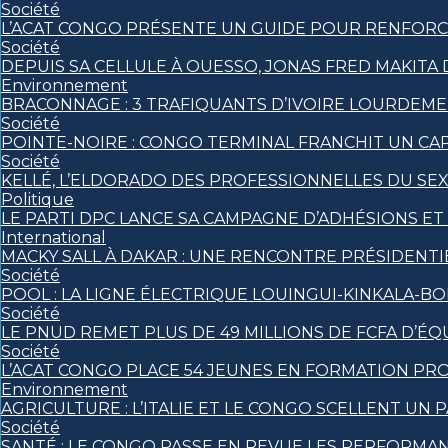
Société
L’ACAT CONGO PRÉSENTE UN GUIDE POUR RENFORCE
Société
DEPUIS SA CELLULE À OUESSO, JONAS FRED MAKITA 
Environnement
BRACONNAGE : 3 TRAFIQUANTS D’IVOIRE LOURDEM
Société
POINTE-NOIRE : CONGO TERMINAL FRANCHIT UN C
Société
KELLÉ, L’ELDORADO DES PROFESSIONNELLES DU SE
Politique
LE PARTI DPC LANCE SA CAMPAGNE D’ADHÉSIONS E
International
MACKY SALL À DAKAR : UNE RENCONTRE PRÉSIDENTIE
Société
POOL : LA LIGNE ÉLECTRIQUE LOUINGUI-KINKALA-BO
Société
LE PNUD REMET PLUS DE 49 MILLIONS DE FCFA D’
Société
L’ACAT CONGO PLACE 54 JEUNES EN FORMATION PR
Environnement
AGRICULTURE : L’ITALIE ET LE CONGO SCELLENT 
Société
SANTÉ : LE CONGO PASSE EN REVUE LES PERFORMA