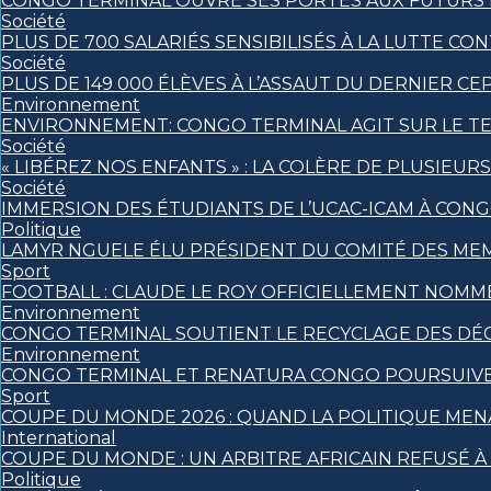
CONGO TERMINAL OUVRE SES PORTES AUX FUTURS I
Société
PLUS DE 700 SALARIÉS SENSIBILISÉS À LA LUTTE 
Société
PLUS DE 149 000 ÉLÈVES À L’ASSAUT DU DERNIER CE
Environnement
ENVIRONNEMENT: CONGO TERMINAL AGIT SUR LE TE
Société
« LIBÉREZ NOS ENFANTS » : LA COLÈRE DE PLUSIEU
Société
IMMERSION DES ÉTUDIANTS DE L’UCAC-ICAM À CON
Politique
LAMYR NGUELE ÉLU PRÉSIDENT DU COMITÉ DES ME
Sport
FOOTBALL : CLAUDE LE ROY OFFICIELLEMENT NOM
Environnement
CONGO TERMINAL SOUTIENT LE RECYCLAGE DES DÉ
Environnement
CONGO TERMINAL ET RENATURA CONGO POURSUIVE
Sport
COUPE DU MONDE 2026 : QUAND LA POLITIQUE MEN
International
COUPE DU MONDE : UN ARBITRE AFRICAIN REFUSÉ À 
Politique