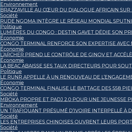
Environnement
BRAZZAVILLE AU CŒUR DU DIALOGUE AFRICAIN SUR
Société
RUDE NGOMA INTÈGRE LE RÉSEAU MONDIAL SPUTN
Politique
LUMIÈRES DU CONGO : DESTIN GAVET DÉDIE SON PRI
Économie
CONGO TERMINAL RENFORCE SON EXPERTISE AVEC
Économie
L’ARCHER PREND LE CONTRÔLE DE GINOV ET ACCÉL
Économie
LA BEAC ABAISSE SES TAUX DIRECTEURS POUR SOU
Politique
LE RUNR APPELLE À UN RENOUVEAU DE L’ENGAGEM
Économie
CONGO TERMINAL FINALISE LE BATTAGE DES 558 PI
Société
MBOKA PROPRE ET PADJ 2.0 POUR UNE JEUNESSE 
Environnement
UN TRAFIQUANT PRÉSUMÉ D’IVOIRE INTERPELLÉ À D
Société
LES ENTREPRISES CHINOISES OUVRENT LEURS POR
Société