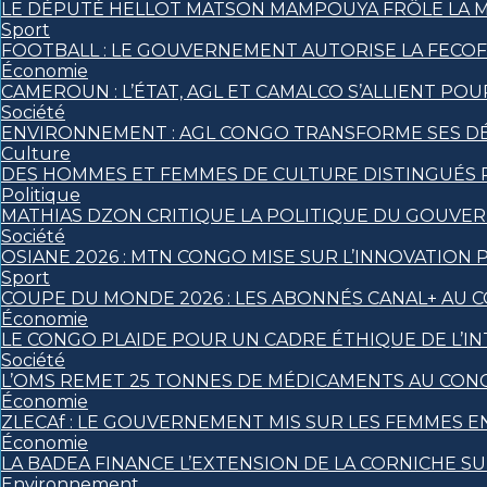
LE DÉPUTÉ HELLOT MATSON MAMPOUYA FRÔLE LA 
Sport
FOOTBALL : LE GOUVERNEMENT AUTORISE LA FECO
Économie
CAMEROUN : L’ÉTAT, AGL ET CAMALCO S’ALLIENT P
Société
ENVIRONNEMENT : AGL CONGO TRANSFORME SES DÉ
Culture
DES HOMMES ET FEMMES DE CULTURE DISTINGUÉS
Politique
MATHIAS DZON CRITIQUE LA POLITIQUE DU GOUVE
Société
OSIANE 2026 : MTN CONGO MISE SUR L’INNOVATION 
Sport
COUPE DU MONDE 2026 : LES ABONNÉS CANAL+ AU 
Économie
LE CONGO PLAIDE POUR UN CADRE ÉTHIQUE DE L’INT
Société
L’OMS REMET 25 TONNES DE MÉDICAMENTS AU CON
Économie
ZLECAf : LE GOUVERNEMENT MIS SUR LES FEMMES
Économie
LA BADEA FINANCE L’EXTENSION DE LA CORNICHE S
Environnement