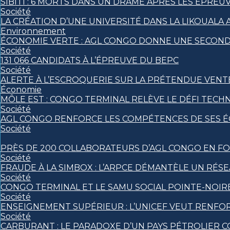
SIBITI : 6 MORTS DANS UN DRAME APRÈS LES ÉPREU
Société
LA CRÉATION D’UNE UNIVERSITÉ DANS LA LIKOUALA
Environnement
ÉCONOMIE VERTE : AGL CONGO DONNE UNE SECONDE
Société
131 066 CANDIDATS À L’ÉPREUVE DU BEPC
Société
ALERTE À L’ESCROQUERIE SUR LA PRÉTENDUE VENT
Économie
MÔLE EST : CONGO TERMINAL RELÈVE LE DÉFI TECH
Société
AGL CONGO RENFORCE LES COMPÉTENCES DE SES ÉQ
Société
PRÈS DE 200 COLLABORATEURS D’AGL CONGO EN FO
Société
FRAUDE À LA SIMBOX : L’ARPCE DÉMANTÈLE UN RÉS
Société
CONGO TERMINAL ET LE SAMU SOCIAL POINTE-NOI
Société
ENSEIGNEMENT SUPÉRIEUR : L’UNICEF VEUT RENFO
Société
CARBURANT : LE PARADOXE D’UN PAYS PÉTROLIER