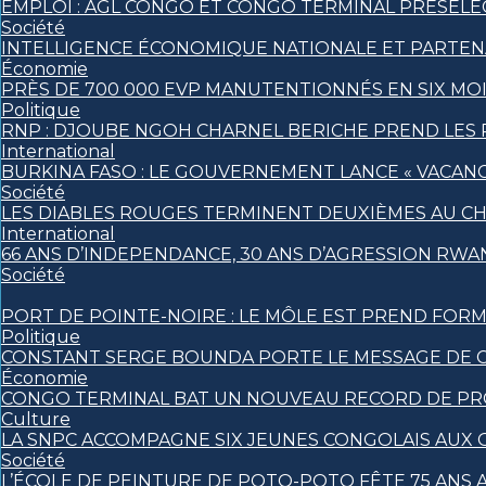
EMPLOI : AGL CONGO ET CONGO TERMINAL PRÉSÉLE
Société
INTELLIGENCE ÉCONOMIQUE NATIONALE ET PARTEN
Économie
PRÈS DE 700 000 EVP MANUTENTIONNÉS EN SIX MO
Politique
RNP : DJOUBE NGOH CHARNEL BERICHE PREND LES 
International
BURKINA FASO : LE GOUVERNEMENT LANCE « VACANCE
Société
LES DIABLES ROUGES TERMINENT DEUXIÈMES AU C
International
66 ANS D’INDEPENDANCE, 30 ANS D’AGRESSION RWAN
Société
PORT DE POINTE-NOIRE : LE MÔLE EST PREND FORM
Politique
CONSTANT SERGE BOUNDA PORTE LE MESSAGE DE C
Économie
CONGO TERMINAL BAT UN NOUVEAU RECORD DE PRO
Culture
LA SNPC ACCOMPAGNE SIX JEUNES CONGOLAIS AUX
Société
L’ÉCOLE DE PEINTURE DE POTO-POTO FÊTE 75 ANS A