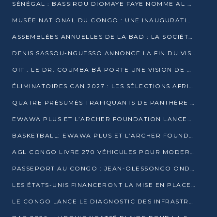
SÉNÉGAL : BASSIROU DIOMAYE FAYE NOMME AL AMINOU LÔ PREMIER MINISTRE
MUSÉE NATIONAL DU CONGO : UNE INAUGURATION PORTEUSE D’ESPOIR POUR LA CULTURE
ASSEMBLÉES ANNUELLES DE LA BAD : LA SOCIÉTÉ CIVILE CONGOLAISE À LA RECHERCHE DE PARTENAIRES POUR SES PROJETS
DENIS SASSOU-NGUESSO ANNONCE LA FIN DU VISA POUR LES AFRICAINS EN 2027
OIF : LE DR. COUMBA BÂ PORTE UNE VISION DE DIALOGUE, DE STABILITÉ ET DE RÉFORME À LA TÊTE
ÉLIMINATOIRES CAN 2027 : LES SÉLECTIONS AFRICAINES CONNAISSENT LEURS ADVERSAIRES
QUATRE PRÉSUMÉS TRAFIQUANTS DE PANTHÈRE ARRÊTÉS À EWO
EWAWA PLUS ET L’ARCHER FOUNDATION LANCENT UN CAMP DE BASKET POUR LES JEUNES À BRAZZAVILLE
BASKETBALL: EWAWA PLUS ET L’ARCHER FOUNDATION LANCENT UN CAMP POUR LES JEUNES
AGL CONGO LIVRE 270 VÉHICULES POUR MODERNISER LE TRANSPORT URBAIN
PASSEPORT AU CONGO : JEAN-OLESSONGO ONDAYE VEUT METTRE FIN AUX LENTEURS ADMINISTRATIVES
LES ÉTATS-UNIS FINANCERONT LA MISE EN PLACE DE JUSQU’À 50 CLINIQUES DE LUTTE CONTRE L’EBOLA
LE CONGO LANCE LE DIAGNOSTIC DES INFRASTRUCTURES SPORTIVES DU COMPLEXE DE KINTÉLÉ