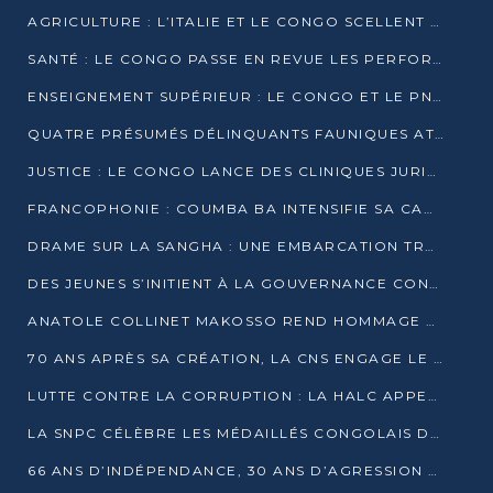
AGRICULTURE : L’ITALIE ET LE CONGO SCELLENT UN PARTENARIAT POUR UNE PRODUCTION LOCALE DURABLE
SANTÉ : LE CONGO PASSE EN REVUE LES PERFORMANCES DE SES HÔPITAUX À MI-PARCOURS
ENSEIGNEMENT SUPÉRIEUR : LE CONGO ET LE PNUD VEULENT RAPPROCHER LA FORMATION UNIVERSITAIRE DES BESOINS DU MARCHÉ DE L’EMPLOI
QUATRE PRÉSUMÉS DÉLINQUANTS FAUNIQUES ATTENDUS DEVANT LA JUSTICE POUR TRAFIC D’IVOIRE
JUSTICE : LE CONGO LANCE DES CLINIQUES JURIDIQUES POUR RAPPROCHER LE DROIT DES CITOYENS
FRANCOPHONIE : COUMBA BA INTENSIFIE SA CAMPAGNE POUR LA SUCCESSION À LA TÊTE DE L’OIF
DRAME SUR LA SANGHA : UNE EMBARCATION TRANSPORTANT DES FIDÈLES DE « NZAMBÉ YA L’HUILE » FAIT NAUFRAGE À OUESSO
DES JEUNES S’INITIENT À LA GOUVERNANCE CONTINENTALE À BRAZZAVILLE
ANATOLE COLLINET MAKOSSO REND HOMMAGE À JEAN-PAUL PIGASSE
70 ANS APRÈS SA CRÉATION, LA CNS ENGAGE LE VIRAGE DE LA DIGITALISATION
LUTTE CONTRE LA CORRUPTION : LA HALC APPELLE À PASSER DES DISCOURS AUX ACTES
LA SNPC CÉLÈBRE LES MÉDAILLÉS CONGOLAIS DES OLYMPIADES PANAFRICAINES DE MATHÉMATIQUES 2026
66 ANS D’INDÉPENDANCE, 30 ANS D’AGRESSION RWANDAISE : 4 PRÉSIDENCES, UN ÉCHEC COLLECTIF