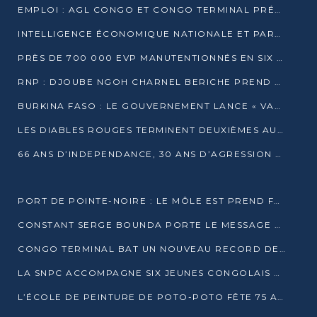
EMPLOI : AGL CONGO ET CONGO TERMINAL PRÉSÉLECTIONNENT PLUS DE 70 JEUNES À POINTE-NOIRE
INTELLIGENCE ÉCONOMIQUE NATIONALE ET PARTENARIATS INTERNATIONAUX : VERS UNE DOCTRINE SOUVERAINE DE SÉCURITÉ ÉCONOMIQUE
PRÈS DE 700 000 EVP MANUTENTIONNÉS EN SIX MOIS PAR CONGO TERMINAL
RNP : DJOUBE NGOH CHARNEL BERICHE PREND LES RÊNES DU PARTI
BURKINA FASO : LE GOUVERNEMENT LANCE « VACANCES UTILES 2026 » POUR FORMER LES ÉLÈVES À 15 MÉTIERS
LES DIABLES ROUGES TERMINENT DEUXIÈMES AU CHAMPIONNAT D’AFRIQUE ZONE 3
66 ANS D’INDEPENDANCE, 30 ANS D’AGRESSION RWAN DAISE : 4 PRESIDENCES, UN ECHEC COLLECTIF
PORT DE POINTE-NOIRE : LE MÔLE EST PREND FORME ET VISE LES GÉANTS DES MERS
CONSTANT SERGE BOUNDA PORTE LE MESSAGE DE COMPASSION DE DENIS SASSOU NGUESSO EN IRAN
CONGO TERMINAL BAT UN NOUVEAU RECORD DE PRODUCTIVITÉ AU PORT DE POINTE-NOIRE
LA SNPC ACCOMPAGNE SIX JEUNES CONGOLAIS AUX OLYMPIADES PANAFRICAINES DE MATHÉMATIQUES
L’ÉCOLE DE PEINTURE DE POTO-POTO FÊTE 75 ANS AU SERVICE DE L’ART CONGOLAIS