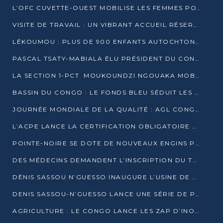
L’OFC CUVETTE-OUEST MOBILISE LES FEMMES POUR ACCUEILLIR LE PRÉSIDENT DE LA RÉPUBLIQUE
VISITE DE TRAVAIL : UN VIBRANT ACCUEIL RÉSERVÉ À DENIS SASSOU-N’GUESSO PAR L’ASSOCIATION « LES AMIS DE WOMO »
LÉKOUMOU : PLUS DE 900 ENFANTS AUTOCHTONES REÇOIVENT DES KITS SCOLAIRES GRÂCE À L’ESPACE OPOKO
PASCAL TSATY-MABIALA ÉLU PRÉSIDENT DU CONSEIL NATIONAL DE L’UPADS
LA SECTION 1-PCT MOUKOUNDZI NGOUAKA MOBILISE 100 000 FCFA POUR LE 6ᵉ CONGRÈS DU PARTI
BASSIN DU CONGO : LE FONDS BLEU SÉDUIT LES BAILLEURS À BELÉM
JOURNÉE MONDIALE DE LA QUALITÉ : AGL CONGO FORME ET SENSIBILISE LES JEUNES TALENTS
L’ACPE LANCE LA CERTIFICATION OBLIGATOIRE DES CONTRATS DE TRAVAIL DES TRANSPORTEURS
POINTE-NOIRE SE DOTE DE NOUVEAUX ENGINS POUR L’ASSAINISSEMENT ET L’ENTRETIEN ROUTIER
DES MÉDECINS DEMANDENT L’INSCRIPTION DU TRAITEMENT DU PIED-BOT DANS LES CURSUS UNIVERSITAIRES
DÉNIS SASSOU N’GUESSO INAUGURE L’USINE DE VALORISATION DU GAZ ASSOCIÉ
DENIS SASSOU-N’GUESSO LANCE UNE SÉRIE DE PROJETS DANS LE KOUILOU
AGRICULTURE : LE CONGO LANCE LES ZAP D’INONI ET YONO