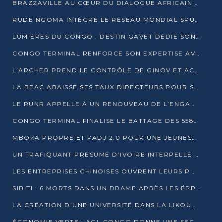
BRAZZAVILLE AU CŒUR DU DIALOGUE AFRICAIN SUR LES OBJECTIFS DE DÉVELOPPEMENT DURABLE
RUDE NGOMA INTÈGRE LE RÉSEAU MONDIAL SPUTNIK PRO APRÈS UNE FORMATION À MOSCOU
LUMIÈRES DU CONGO : DESTIN GAVET DÉDIE SON PRIX À L’UNITÉ NATIONALE ET À LA JEUNESSE
CONGO TERMINAL RENFORCE SON EXPERTISE AVEC NEUF NOUVEAUX FORMATEURS EN ENGINS PORTUAIRES
L’ARCHER PREND LE CONTRÔLE DE GINOV ET ACCÉLÈRE SON VIRAGE NUMÉRIQUE
LA BEAC ABAISSE SES TAUX DIRECTEURS POUR SOUTENIR LA CROISSANCE EN ZONE CEMAC
LE RUNR APPELLE À UN RENOUVEAU DE L’ENGAGEMENT MILITANT
CONGO TERMINAL FINALISE LE BATTAGE DES 558 PIEUX DU FUTUR QUAI DU MÔLE EST
MBOKA PROPRE ET PADJ 2.0 POUR UNE JEUNESSE PLUS AUTONOME
UN TRAFIQUANT PRÉSUMÉ D’IVOIRE INTERPELLÉ À DOLISIE
LES ENTREPRISES CHINOISES OUVRENT LEURS PORTES AUX JEUNES DIPLÔMÉS
SIBITI : 6 MORTS DANS UN DRAME APRÈS LES ÉPREUVES DU BEPC
LA CRÉATION D’UNE UNIVERSITÉ DANS LA LIKOUALA AU CŒUR D’UNE RÉFLEXION NATIONALE
ÉCONOMIE VERTE : AGL CONGO DONNE UNE SECONDE VIE À SES DÉCHETS INDUSTRIELS