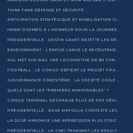
THINK TANK DÉFENSE ET SÉCURITÉ :
ANTICIPATION STRATÉGIQUE ET MOBILISATION CITOYENNE POUR NOTRE SOUVERAINETÉ NATIONALE
HENRI DJOMBO À L’HONNEUR POUR LA JOURNÉE MONDIALE DU THÉÂTRE
PRÉSIDENTIELLE : DESTIN GAVET REJETTE LES RÉSULTATS ET APPELLE À UN DIALOGUE NATIONAL
ENSEIGNEMENT : L’ENFICE LANCE LE RECRUTEMENT DE SA PREMIÈRE PROMOTION DE PROFESSEURS DES ÉCOLES
AGL MET SUR RAIL UNE LOCOMOTIVE DE 83 TONNES À POINTE-NOIRE
FOOTBALL : LE CONGO OBTIENT LE PROJET FIFA ARENA POUR SES 15 DÉPARTEMENTS
GOUVERNANCE FORESTIÈRE : LA SOCIÉTÉ CIVILE CONGOLAISE AFFICHE SES PRIORITÉS POUR 2026
QUELS SONT LES “PREMIERS MINISTRABLES” ?
CONGO TERMINAL DÉCHARGE PLUS DE 900 VÉHICULES EN QUELQUES HEURES
PRÉSIDENTIELLE : DAVE MAFOULA CONTESTE LES RÉSULTATS PROVISOIRES
LA DGSP ANNONCE UNE RÉPRESSION PLUS STRICTE CONTRE LES MOTO-TAXIS
PRÉSIDENTIELLE : LA CNEI TRANSMET LES RÉSULTATS PROVISOIRES À LA COUR CONSTITUTIONNELLE