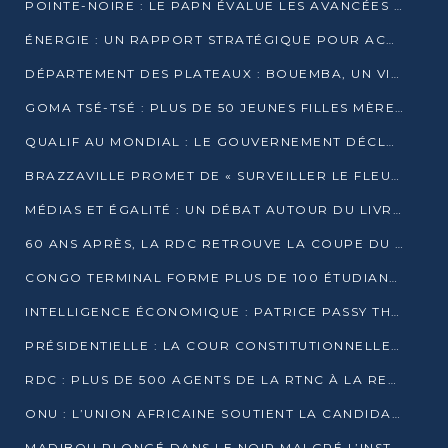
POINTE-NOIRE : LE PAPN ÉVALUE LES AVANCÉES DU MÔLE EST
ÉNERGIE : UN RAPPORT STRATÉGIQUE POUR ACCÉLÉRER LA TRANSITION AU CONGO
DÉPARTEMENT DES PLATEAUX : BOUEMBA, UN VIVIER ÉCONOMIQUE PRÊT À EXPLOSER
GOMA TSÉ-TSÉ : PLUS DE 50 JEUNES FILLES MÈRES SENSIBILISÉES À LA SANTÉ SEXUELLE
QUALIF AU MONDIAL : LE GOUVERNEMENT DÉCLARE LA JOURNÉE DU 1ER AVRIL 2026 CHÔMÉE ET PAYÉE
BRAZZAVILLE PROMET DE « SURVEILLER LE FLEUVE » APRÈS LA QUALIFICATION DE LA RDC AU MONDIAL
MÉDIAS ET ÉGALITÉ : UN DÉBAT AUTOUR DU LIVRE « CES FEMMES QUI REPRENNENT LE POUVOIR SUR LEUR VIE »
60 ANS APRÈS, LA RDC RETROUVE LA COUPE DU MONDE
CONGO TERMINAL FORME PLUS DE 100 ÉTUDIANTS AUX TECHNIQUES D’EMBAUCHE
INTELLIGENCE ÉCONOMIQUE : PATRICE PASSY THÉORISE UNE STRATÉGIE ADAPTÉE AUX CONTEXTES FRAGMENTÉS
PRÉSIDENTIELLE : LA COUR CONSTITUTIONNELLE CONFIRME LA VICTOIRE DE SASSOU NGUESSO AVEC 94,90 % DES SUFFRAGES
RDC : PLUS DE 500 AGENTS DE LA RTNC À LA RETRAITE, UNE PAGE SE TOURNE
ONU : L’UNION AFRICAINE SOUTIENT LA CANDIDATURE DE MACKY SALL
MADIBOU PLONGÉ DANS LE NOIR MALGRÉ L’INSTALLATION D’UN NOUVEAU TRANSFORMATEUR