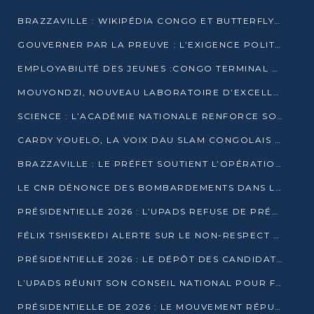
BRAZZAVILLE : WIKIPÉDIA CONGO ET BUTTERFLY SCELLENT UN PARTENARIAT POUR STRUCTURER LE BÉNÉVOLAT NUMÉRIQUE
GOUVERNER PAR LA PREUVE : L’EXIGENCE POLITIQUE DU XXIᵉ SIÈCLE
EMPLOYABILITÉ DES JEUNES :CONGO TERMINAL S’ALLIE À L’ESCIC POUR RAPPROCHER L’ÉCOLE DU TERRAIN
MOUYONDZI, NOUVEAU LABORATOIRE D’EXCELLENCE PÉDAGOGIQUE AVEC L’ENFICE
SCIENCE : L’ACADÉMIE NATIONALE RENFORCE SON ÉQUIPE ET TRACE SA FEUILLE DE ROUTE 2026
CARDY YOUELO, LA VOIX DAU SLAM CONGOLAIS QUI INTERPELLE LE MONDE
BRAZZAVILLE : LE PRÉFET SOUTIENT L’OPÉRATION « ZÉRO KULUNA » ET APPELLE À LA VIGILANCE CITOYENNE
LE CNR DÉNONCE DES BOMBARDEMENTS DANS LE POOL ET ACCUSE LE GOUVERNEMENT
PRÉSIDENTIELLE 2026 : L’UPADS REFUSE DE PRÉSENTER UN CANDIDAT ET DÉNONCE UN PROCESSUS NON CRÉDIBLE
FÉLIX TSHISEKEDI ALERTE SUR LE NON-RESPECT DES ENGAGEMENTS DE PAIX APRÈS SA RENCONTRE AVEC D. SASSOU-NGUESSO
PRÉSIDENTIELLE 2026 : LE DÉPÔT DES CANDIDATURES OUVERT DU 29 JANVIER AU 12 FÉVRIER
L’UPADS RÉUNIT SON CONSEIL NATIONAL POUR FIXER SA LIGNE POLITIQUE À DEUX MOIS DE LA PRÉSIDENTIELLE
PRÉSIDENTIELLE DE 2026 : LE MOUVEMENT RÉPUBLICAIN DÉNONCE UNE CONVOCATION ÉLECTORALE « OPAQUE ET PRÉCIPITÉE »