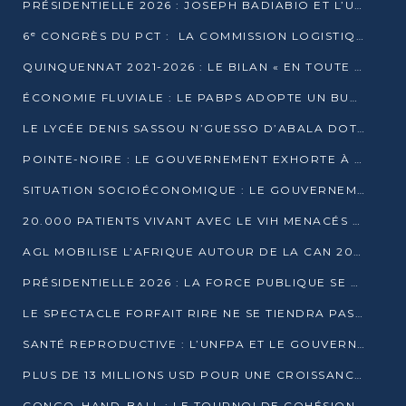
PRÉSIDENTIELLE 2026 : JOSEPH BADIABIO ET L’UDH-YUKI JOUENT LA PRUDENCE
6ᵉ CONGRÈS DU PCT : LA COMMISSION LOGISTIQUE ASSURE LA DISTRIBUTION DES KITS
QUINQUENNAT 2021-2026 : LE BILAN « EN TOUTE TRANSPARENCE » PRÉSENTÉ À LA PRESSE
ÉCONOMIE FLUVIALE : LE PABPS ADOPTE UN BUDGET 2026 DE PLUS DE 2,7 MILLIARDS FCFA
LE LYCÉE DENIS SASSOU N’GUESSO D’ABALA DOTÉ D’UNE SALLE MULTIMÉDIA
POINTE-NOIRE : LE GOUVERNEMENT EXHORTE À UN USAGE RESPONSABLE DU NOUVEAU MATÉRIEL MUNICIPAL
SITUATION SOCIOÉCONOMIQUE : LE GOUVERNEMENT INTERPELLÉ DEVANT LE SÉNAT
20.000 PATIENTS VIVANT AVEC LE VIH MENACÉS D’ARRÊT DE TRAITEMENT
AGL MOBILISE L’AFRIQUE AUTOUR DE LA CAN 2025
PRÉSIDENTIELLE 2026 : LA FORCE PUBLIQUE SE PRÉPARE À SÉCURISER LE SCRUTIN
LE SPECTACLE FORFAIT RIRE NE SE TIENDRA PAS LE 1ER JANVIER
SANTÉ REPRODUCTIVE : L’UNFPA ET LE GOUVERNEMENT AFFINENT LES PRIORITÉS DE 2026
PLUS DE 13 MILLIONS USD POUR UNE CROISSANCE VERTE ET SOUVERAINE
CONGO–HAND-BALL : LE TOURNOI DE COHÉSION ET DE FRATERNITÉ ALLUME SES LAMPIONS À BRAZZAVILLE