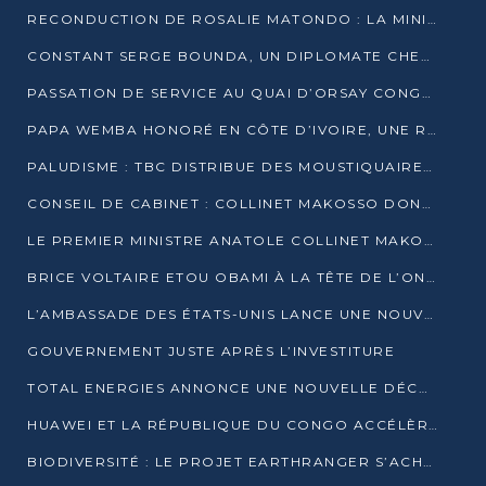
RECONDUCTION DE ROSALIE MATONDO : LA MINISTRE PROMET D’ACCÉLÉRER LE TRAITEMENT DES DOSSIERS ET DE RELEVER DE NOUVEAUX DÉFIS
CONSTANT SERGE BOUNDA, UN DIPLOMATE CHEVRONNÉ AUX COMMANDES DES AFFAIRES ÉTRANGÈRES
PASSATION DE SERVICE AU QUAI D’ORSAY CONGOLAIS : GAKOSSO PASSE LE FLAMBEAU À BOUNDA
PAPA WEMBA HONORÉ EN CÔTE D’IVOIRE, UNE RUE PORTE DÉSORMAIS SON NOM
PALUDISME : TBC DISTRIBUE DES MOUSTIQUAIRES DANS DEUX CSI DE BRAZZAVILLE
CONSEIL DE CABINET : COLLINET MAKOSSO DONNE SES DERNIÈRES ORIENTATIONS
LE PREMIER MINISTRE ANATOLE COLLINET MAKOSSO DÉMISSIONNE AVEC SON GOUVERNEMENT
BRICE VOLTAIRE ETOU OBAMI À LA TÊTE DE L’ONEC-C POUR TROIS ANS
L’AMBASSADE DES ÉTATS-UNIS LANCE UNE NOUVELLE COHORTE DU PROGRAMME ACCESS MICRO-SCHOLARSHIP
GOUVERNEMENT JUSTE APRÈS L’INVESTITURE
TOTAL ENERGIES ANNONCE UNE NOUVELLE DÉCOUVERTE D’HYDROCARBURES SUR LE PERMIS MOHO AU LARGE DU CONGO
HUAWEI ET LA RÉPUBLIQUE DU CONGO ACCÉLÈRENT LEUR PARTENARIAT
BIODIVERSITÉ : LE PROJET EARTHRANGER S’ACHÈVE, MAIS LES DÉFIS DEMEURENT