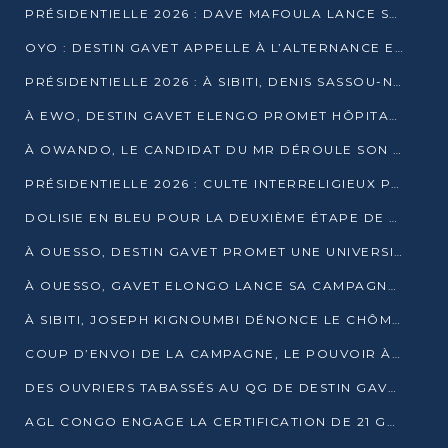
PRÉSIDENTIELLE 2026 : DAVE MAFOULA LANCE SA « VAGUE DU NOUVEAU DÉPART » À IMPFONDO
OYO : DESTIN GAVET APPELLE À L’ALTERNANCE ET À LA RESPONSABILITÉ DE LA JEUNESSE
PRÉSIDENTIELLE 2026 : À SIBITI, DENIS SASSOU-N’GUESSO PARIE SUR LES RESSOURCES DE LA LEKOUMOU
À EWO, DESTIN GAVET ELENGO PROMET HÔPITAL, CHEMIN DE FER ET AUDIT DES FINANCES PUBLIQUES
À OWANDO, LE CANDIDAT DU MR DÉROULE SON PROGRAMME DE “CHANGEMENT”
PRÉSIDENTIELLE 2026 : CULTE INTERRELIGIEUX POUR LA PAIX À OUENZÉ
DOLISIE EN BLEU POUR LA DEUXIÈME ÉTAPE DE CAMPAGNE DE DSN
À OUESSO, DESTIN GAVET PROMET UNE UNIVERSITÉ POUR LA SANGHA
À OUESSO, GAVET ELONGO LANCE SA CAMPAGNE SOUS LE SIGNE DU RENOUVEAU
À SIBITI, JOSEPH KIGNOUMBI DÉNONCE LE CHÔMAGE ET LES DÉFAILLANCES DE L’ÉTAT
COUP D’ENVOI DE LA CAMPAGNE, LE POUVOIR À POINTE-NOIRE, L’OPPOSITION À OUESSO ET SIBITI
DES OUVRIERS TABASSÉS AU QG DE DESTIN GAVET À 24 HEURES DE L’OUVERTURE DE LA CAMPAGNE
AGL CONGO ENGAGE LA CERTIFICATION DE 21 GRUTIERS AUX NORMES INTERNATIONALES