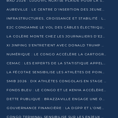
BAD 2026 : LUDOVIC NGATSÉ PLAIDE POUR LA SOUVERAINETÉ FINANCIÈRE AFRICAINE
AUBEVILLE : LE CENTRE D’INSERTION DES JEUNES PRÊT À OUVRIR SES PORTES
INFRASTRUCTURES, CROISSANCE ET STABILITÉ : LA GUINÉE AFFÛTE SES AMBITIONS
E2C CONDAMNE LE VOL DES CÂBLES ÉLECTRIQUES APRÈS UNE VIDÉO VIRALE
LA COLÈRE MONTE CHEZ LES JOURNALIERS D’E2C QUI DÉNONCENT 20 ANS DE PRÉCARITÉ
XI JINPING S’ENTRETIENT AVEC DONALD TRUMP À BEIJING
NUMÉRIQUE : LE CONGO ACCÉLÈRE LA CARTOGRAPHIE DE SES INFRASTRUCTURES DIGITALES
CEMAC : LES EXPERTS DE LA STATISTIQUE APPELLENT À RENFORCER LA SÉCURISATION DES DONNÉES
LA FÉCOTAE SENSIBILISE LES ATHLÈTES DE POINTE-NOIRE À L’HYGIÈNE ALIMENTA
SMIB 2026 : DIX ATHLÈTES CONGOLAIS EN STAGE AU KENYA
FONDS BLEU : LE CONGO ET LE KENYA ACCÉLÈRENT LA MOBILISATION DES FINANCEMENTS
DETTE PUBLIQUE : BRAZZAVILLE ENGAGE UNE OPÉRATION DE RACHAT DE 575 MILLIONS DE DOLLARS
GOUVERNANCE FINANCIÈRE : LA DGPP ET L’ONEC-C VERS UN PARTENARIAT POUR ASSAINIR LES ENTREPRISES PUBLIQUES
CONGO TERMINAL SENSIBILISE SUR LES ENJEUX DE LA SANTÉ MENTALE EN