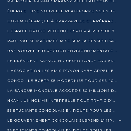
PR. ROGER ARMAND MAKANY RÉÉLU AU CONSEIL DE L’AUF
ÉNERGIE : UNE NOUVELLE PLATEFORME SCIENTIFIQUE POUR LA TRANSITION ÉNERGÉTIQUE EN AFRIQUE CENTRALE
GOZEM DÉBARQUE À BRAZZAVILLE ET PRÉPARE SON ARRIVÉE À POINTE-NOIRE
L’ESPACE OPOKO REDONNE ESPOIR À PLUS DE 775 ÉLÈVES AUTOCHTONES DANS LE NORD DU CONGO
PAUL VALISE MATOMBÉ MISE SUR LA SENSIBILISATION POUR ÉRAQUER LE GRAND BANDITISME
UNE NOUVELLE DIRECTION ENVIRONNEMENTALE POUR RENFORCER LA GESTION DES DONNÉES AU CONGO
LE PRÉSIDENT SASSOU N’GUESSO LANCE PAR ANTICIPATION LA 39ÈME JOURNÉE NATIONALE DE L’ARBRE
L’ASSOCIATION LES AMIS D’YVON KABA APPELLENT DENIS SASSOU N’GUESSO À SE PORTER CANDIDAT
CONGO : LE BCBTP SE MODERNISE POUR SES 40 ANS D’EXISTENCE
LA BANQUE MONDIALE ACCORDE 60 MILLIONS DE DOLLARS POUR LA RÉSILIENCE URBAINE AU CONGO
NKAYI : UN HOMME INTERPELLÉ POUR TRAFIC D’UN BÉBÉ CHIMPANZÉ
55 ÉTUDIANTS CONGOLAIS EN ROUTE POUR LES UNIVERSITÉS ALGÉRIENNES
LE GOUVERNEMENT CONGOLAIS SUSPEND L’IMPORTATION DES MACHETTES ET DES MOTOS
55 ÉTUDIANTS CONGOLAIS EN ROUTE POUR LES UNIVERSITÉS ALGÉRIENNES