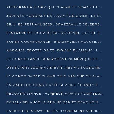
PESTY KANGA, L’OPV QUI CHANGE LE VISAGE DU REPORTAGE AU CONGO
JOURNÉE MONDIALE DE L’AVIATION CIVILE : LE CONGO MISE SUR L’INNOVATION ET LA SÉCURITÉ
BILILI BD FESTIVAL 2025 : BRAZZAVILLE CÉLÈBRE DIX ANS DE CRÉATION GRAPHIQUE AFRICAINE
TENTATIVE DE COUP D’ÉTAT AU BÉNIN : LE LIEUTENANT-COLONEL TIGRI S’AUTOPROCLAME CHEF D’UN COMITÉ MILITAIRE
BONNE GOUVERNANCE : BRAZZAVILLE ACCUEILLE LES PREMIÈRES JOURNÉES CONGOLAISES DE L’ÉVALUATION
MARCHÉS, TROTTOIRS ET HYGIÈNE PUBLIQUE : LE GOUVERNEMENT DURCIT LE TON
LE CONGO LANCE SON SYSTÈME NUMÉRIQUE DE VÉRIFICATION DU BOIS
DES FUTURS JOURNALISTES INITIÉS À L’ÉCONOMIE BLEUE DURABLE
LE CONGO SACRÉ CHAMPION D’AFRIQUE DU SLAM 2025
LA VISION DU CONGO AXÉE SUR UNE ÉCONOMIE BAS CARBONE AU RENDEZ-VOUS DE MONACO 2025
RECONNAISSANCE : HONNEUR À PARIS POUR MAIXENT RAOUL OMINGA
CANAL+ RELANCE LA CHAÎNE CAN ET DÉVOILE UNE OFFRE EXCEPTIONNELLE POUR DÉCEMBRE
LA DETTE DES PAYS EN DÉVELOPPEMENT ATTEINT UN SOMMET HISTORIQUE ENTRE 2022 ET 2024