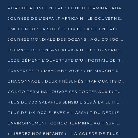
PORT DE POINTE-NOIRE : CONGO TERMINAL ADAPTE SON DRAGAGE AUX SABLES BITUMINEUX
JOURNÉE DE L’ENFANT AFRICAIN : LE GOUVERNEMENT RÉAFFIRME SON ENGAGEMENT POUR L’ACCÈS À L’EAU ET À L’ASSAINISSEMENT
FMI–CONGO : LA SOCIÉTÉ CIVILE EXIGE UNE RÉFORME DE LA FISCALITÉ PÉTROLIÈRE
JOURNÉE MONDIALE DES OCÉANS : AGL CONGO MOBILISE SES COLLABORATEURS POUR LA PRÉSERVATION DE LA BIODIVERSITÉ MARINE
JOURNÉE DE L’ENFANT AFRICAIN : LE GOUVERNEMENT MOBILISÉ POUR L’HYGIÈNE DANS LES ORPHELINATS
LCDE DÉMENT L’OUVERTURE D’UN PORTAIL DE RECRUTEMENT ET APPELLE À LA VIGILANCE
TRAVERSÉE DU MAYOMBE 2026 : UNE MARCHE POUR SENSIBILISER ET DÉPISTER AU DIABÈTE
BRACONNAGE : DEUX PRÉSUMÉS TRAFIQUANTS D’HIPPOPOTAME ÉCROUÉS À BRAZZAVILLE
CONGO TERMINAL OUVRE SES PORTES AUX FUTURS INGÉNIEURS DE L’UCAC-ICAM
PLUS DE 700 SALARIÉS SENSIBILISÉS À LA LUTTE CONTRE LA TUBERCULOSE À CONGO TERMINAL
PLUS DE 149 000 ÉLÈVES À L’ASSAUT DU DERNIER CEPE
ENVIRONNEMENT: CONGO TERMINAL AGIT SUR LE TERRAIN ET FORME LES PLUS JEUNES
« LIBÉREZ NOS ENFANTS » : LA COLÈRE DE PLUSIEURS MÈRES À BRAZZAVILLE CONTRE LA DGSP