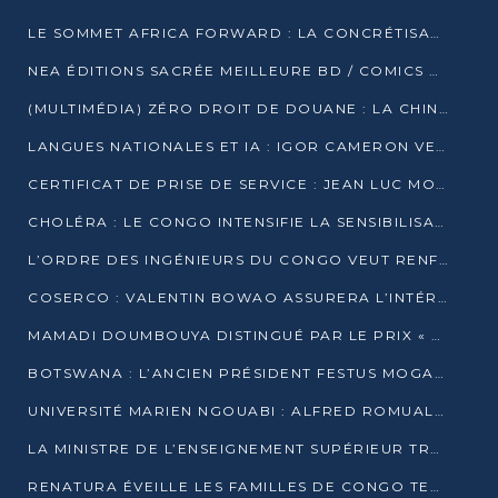
LE SOMMET AFRICA FORWARD : LA CONCRÉTISATION DE PARTENARIATS ÉQUILIBRÉS ET TOURNÉS VERS L’AVENIR ENTRE LE CONTINENT AFRICAIN ET LA FRANCE
NEA ÉDITIONS SACRÉE MEILLEURE BD / COMICS D’AFRIQUE AU KENYA
(MULTIMÉDIA) ZÉRO DROIT DE DOUANE : LA CHINE ET L’AFRIQUE VERS UNE PROXIMITÉ SANS PRÉCÉDENT (PAPIER GÉNÉRAL)
LANGUES NATIONALES ET IA : IGOR CAMERON VEUT ARRIMER LA STRATÉGIE IA À LA LOI SUR LA RECHERCHE
CERTIFICAT DE PRISE DE SERVICE : JEAN LUC MOUTHOU DÉMENT UNE « FAKE NEWS »
CHOLÉRA : LE CONGO INTENSIFIE LA SENSIBILISATION AU MARCHÉ DE TALANGAÏ
L’ORDRE DES INGÉNIEURS DU CONGO VEUT RENFORCER L’ÉTHIQUE ET LA CRÉDIBILITÉ DE LA PROFESSION
COSERCO : VALENTIN BOWAO ASSURERA L’INTÉRIM À LA TÊTE DU BUREAU EXÉCUTIF NATIONAL
MAMADI DOUMBOUYA DISTINGUÉ PAR LE PRIX « SUPER GRAND BÂTISSEUR BABACAR N’DIAYE »
BOTSWANA : L’ANCIEN PRÉSIDENT FESTUS MOGAE EST MORT À 86 ANS
UNIVERSITÉ MARIEN NGOUABI : ALFRED ROMUALD NGUYA POATY SOUTIENT UNE THÈSE SUR LE PARADOXE DE LA CROISSANCE EN ZONE CEMAC
LA MINISTRE DE L’ENSEIGNEMENT SUPÉRIEUR TRACE SA FEUILLE DE ROUTE
RENATURA ÉVEILLE LES FAMILLES DE CONGO TERMINAL À LA PROTECTION DE L’ENVIRONNEMENT