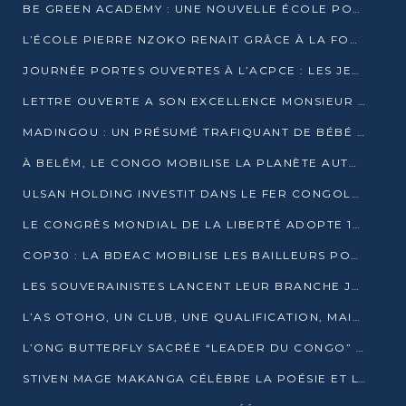
BE GREEN ACADEMY : UNE NOUVELLE ÉCOLE POUR LES MÉTIERS DE L’ÉCOLOGIE À POINTE-NOIRE
L’ÉCOLE PIERRE NZOKO RENAIT GRÂCE À LA FONDATION MUCODEC
JOURNÉE PORTES OUVERTES À L’ACPCE : LES JEUNES EN IMMERSION DANS L’ENTREPRISE
LETTRE OUVERTE A SON EXCELLENCE MONSIEUR DENIS SASSOU NGUESSO, PRESIDENT DE LAREPUBLIQUE DU CONGO
MADINGOU : UN PRÉSUMÉ TRAFIQUANT DE BÉBÉ CHIMPANZÉ FIXÉ SUR SON SORT LE 20 NOVEMBRE
À BELÉM, LE CONGO MOBILISE LA PLANÈTE AUTOUR DU FONDS BLEU POUR LE BASSIN DU CONGO
ULSAN HOLDING INVESTIT DANS LE FER CONGOLAIS
LE CONGRÈS MONDIAL DE LA LIBERTÉ ADOPTE 14 RÉSOLUTIONS HISTORIQUES
COP30 : LA BDEAC MOBILISE LES BAILLEURS POUR LE FONDS BLEU DU BASSIN DU CONGO
LES SOUVERAINISTES LANCENT LEUR BRANCHE JEUNE À BRAZZAVILLE
L’AS OTOHO, UN CLUB, UNE QUALIFICATION, MAIS ENCORE DES DOUTES
L’ONG BUTTERFLY SACRÉE “LEADER DU CONGO” AU PRIX D’EXCELLENCE 2025
STIVEN MAGE MAKANGA CÉLÈBRE LA POÉSIE ET L’HUMAIN AVEC SON RECUEIL “HECTARE”