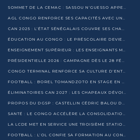
SOMMET DE LA CEMAC : SASSOU N’GUESSO APPELLE À LA VIGILANCE FACE AUX RISQUES ÉCONOMIQUES
AGL CONGO RENFORCE SES CAPACITÉS AVEC UNE GRUE DE 250 TONNES
CAN 2025 : L’ÉTAT SÉNÉGALAIS COUVRE SES CHAMPIONS D’AFRIQUE DE RÉCOMPENSES EXCEPTIONNELLES
ÉDUCATION AU CONGO : LE PRÉSCOLAIRE DEVIENT OBLIGATOIRE, LE BTS CONSACRÉ DIPLÔME D’ÉTAT
ENSEIGNEMENT SUPÉRIEUR : LES ENSEIGNANTS MAINTIENNENT LA GRÈVE ET EXIGENT UN ACCORD ÉCRIT AVEC L’ÉTAT
PRÉSIDENTIELLE 2026 : CAMPAGNE DÈS LE 28 FÉVRIER, SCRUTIN LES 12 ET 15 MARS
CONGO TERMINAL RENFORCE SA CULTURE D’ENTREPRISE AVEC LE PROGRAMME « WIN TOGETHER »
FOOTBALL : BOREL TOMANDZOTO EN STAGE EN ESPAGNE AVEC POLISSYA FC
ÉLIMINATOIRES CAN 2027 : LES CHAPEAUX DÉVOILÉS, LE CONGO FIXÉ SUR SON SORT
PROPOS DU DGSP : CASTELLIN CÉDRIC BALOU DÉNONCE DES PROPOS INTIMIDANTS
SANTÉ : LE CONGO ACCÉLÈRE LA CONSOLIDATION DE L’OFFRE DE SOINS
LA LCDE MET EN SERVICE UNE TROISIÈME STATION D’EAU POTABLE À MFILOU
FOOTBALL : L’OL CONFIE SA FORMATION AU CONGOLAIS CHRISTIAN BASSILA