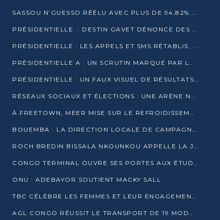
SASSOU N’GUESSO RÉÉLU AVEC PLUS DE 94,82% DES VOIX
PRÉSIDENTIELLE : DESTIN GAVET DÉNONCE DES IRRÉGULARITÉS ET REVENDIQUE LA VICTOIRE
PRÉSIDENTIELLE : LES APPELS ET SMS RÉTABLIS, INTERNET RESTE BLOQUÉ
PRÉSIDENTIELLE A : UN SCRUTIN MARQUÉ PAR LA COUPURE D’INTERNET ET UNE AFFLUENCE TIMIDE À BRAZZAVILLE
PRÉSIDENTIELLE : UN FAUX VISUEL DE RÉSULTATS CIRCULE
RÉSEAUX SOCIAUX ET ÉLECTIONS : UNE ARÈNE NUMÉRIQUE EN PLEINE MUTATION AU CONGO
À FREETOWN, MEER MISE SUR LE REFROIDISSEMENT PASSIF FACE À LA CHALEUR EXTRÊME
BOUEMBA : LA DIRECTION LOCALE DE CAMPAGNE DE DENIS SASSOU N’GUESSO MULTIPLIE LES ACTIVITÉS DE MOBILISATION
ROCH BREDIN BISSALA NKOUNKOU APPELLE LA JEUNESSE DE GOMA TSÉ-TSÉ À UN VOTE MASSIF POUR DENIS SASSOU NGUESSO
CONGO TERMINAL OUVRE SES PORTES AUX ÉTUDIANTS EN TRANSPORT ET LOGISTIQUE
ONU : ADEBAYOR SOUTIENT MACKY SALL
TBC CÉLÈBRE LES FEMMES ET LEUR ENGAGEMENT À L’OCCASION DU 8 MARS
AGL CONGO RÉUSSIT LE TRANSPORT DE 19 MODULES HORS GABARIT ENTRE POINTE-NOIRE ET BRAZZAVILLE