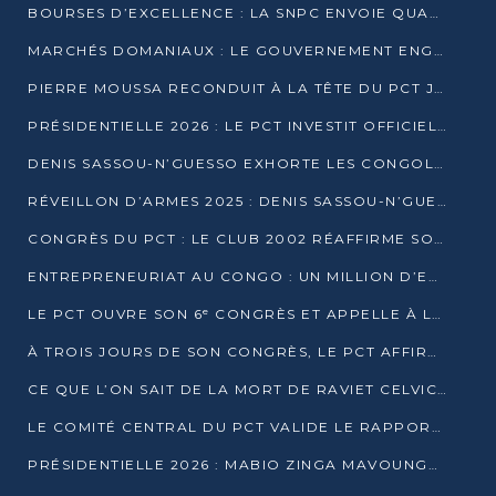
BOURSES D’EXCELLENCE : LA SNPC ENVOIE QUATRE NOUVEAUX TALENTS CONGOLAIS SE FORMER À BAKOU
MARCHÉS DOMANIAUX : LE GOUVERNEMENT ENGAGE LA STRUCTURATION DES TAXES D’ASSAINISSEMENT
PIERRE MOUSSA RECONDUIT À LA TÊTE DU PCT JUSQU’EN 2031
PRÉSIDENTIELLE 2026 : LE PCT INVESTIT OFFICIELLEMENT DENIS SASSOU NGUESSO
DENIS SASSOU-N’GUESSO EXHORTE LES CONGOLAIS À L’UNITÉ ET AU FAIR-PLAY DÉMOCRATIQUE EN 2026
RÉVEILLON D’ARMES 2025 : DENIS SASSOU-N’GUESSO GARANTIT DES ÉLECTIONS 2026 PAISIBLES ET SÉCURISÉES
CONGRÈS DU PCT : LE CLUB 2002 RÉAFFIRME SON SOUTIEN À DENIS SASSOU-N’GUESSO POUR 2026
ENTREPRENEURIAT AU CONGO : UN MILLION D’EUROS POUR FINANCER LES STARTUPS DÈS 2026
LE PCT OUVRE SON 6ᵉ CONGRÈS ET APPELLE À LA CANDIDATURE DE DENIS SASSOU NGUESSO
À TROIS JOURS DE SON CONGRÈS, LE PCT AFFIRME AVOIR ATTEINT TOUS SES OBJECTIFS
CE QUE L’ON SAIT DE LA MORT DE RAVIET CELVIC N’TSIANTSIE
LE COMITÉ CENTRAL DU PCT VALIDE LE RAPPORT DU CONGRÈS ET SOUTIENT DENIS SASSOU N’GUESSO
PRÉSIDENTIELLE 2026 : MABIO ZINGA MAVOUNGOU DÉCLARE SA CANDIDATURE ET CHARGE LE BILAN DU PCT