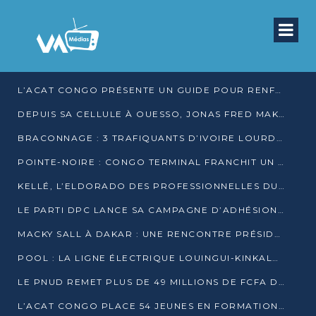
L’ACAT CONGO PRÉSENTE UN GUIDE POUR RENFORCER LES GARANTIES JUDICIAIRES EN GARDE À VUE
DEPUIS SA CELLULE À OUESSO, JONAS FRED MAKITA DÉNONCE CE QU’IL QUALIFIE DE DÉNI DE JUSTICE
BRACONNAGE : 3 TRAFIQUANTS D’IVOIRE LOURDEMENT CONDAMNÉS À DJAMBALA
POINTE-NOIRE : CONGO TERMINAL FRANCHIT UN CAP HISTORIQUE AVEC 99 MOUVEMENTS/HEURE
KELLÉ, L’ELDORADO DES PROFESSIONNELLES DU SEXE
LE PARTI DPC LANCE SA CAMPAGNE D’ADHÉSIONS ET VEUT STRUCTURER SA PRÉSENCE DANS LES 15 DÉPARTEMENTS
MACKY SALL À DAKAR : UNE RENCONTRE PRÉSIDENTIELLE QUI DIVISE L’OPINION SÉNÉGALAISE
POOL : LA LIGNE ÉLECTRIQUE LOUINGUI-KINKALA-BOKO MISE EN SERVICE
LE PNUD REMET PLUS DE 49 MILLIONS DE FCFA D’ÉQUIPEMENTS POUR ACCÉLÉRER LA NUMÉRISATION DU SYSTÈME DE SANTÉ
L’ACAT CONGO PLACE 54 JEUNES EN FORMATION PROFESSIONNELLE