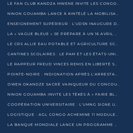
LE FAN CLUB KANDZA MWENE INVITE LES CONGOLAIS À UNE FORTE AFFLUENCE AU STADE DE KINTÉLÉ
NINON GOUAMBA LANCE À KINTÉLÉ LA MOBILISATION POUR L’INVESTITURE DR DSN
ENSEIGNEMENT SUPÉRIEUR : L’UDSN INAUGURE DES LABORATOIRES POUR BOOSTER LA FORMATION PRATIQUE
LA « VAGUE BLEUE » SE PRÉPARE À UN 16 AVRIL HISTORIQUE
LE CRS ALLIE EAU POTABLE ET AGRICULTURE SCOLAIRE AU CŒUR DE LA TRANSFORMATION DES ÉCOLES RURALES
CANTINES SCOLAIRES : LE PAM ET LES ÉTATS-UNIS AU CONTACT DES ÉCOLIERS DE KINKALA
LE RAPPEUR FREUD VINCES REMIS EN LIBERTÉ SOUS PRESSION MÉDIATIQUE
POINTE-NOIRE : INDIGNATION APRÈS L’ARRESTATION DU RAPPEUR FREUD VINCES
OWEN OKANDZE SACRÉ VAINQUEUR DU CONCOURS SLAM POUR LA VIE
NINON GOUAMBA INVITE LES TÉKÉS À « FAIRE BLOC » POUR PESER DANS LE DÉBAT NATIONAL
COOPÉRATION UNIVERSITAIRE : L’UMNG SIGNE UN ACCORD STRATÉGIQUE AVEC L’UNIVERSITÉ HAINAN EN CHINE
LOGISTIQUE : AGL CONGO ACHEMINE 11 MODULES GÉANTS JUSQU’À BRAZZAVILLE
LA BANQUE MONDIALE LANCE UN PROGRAMME DE 394 MILLIONS DE DOLLARS POUR LE BASSIN DU CONGO