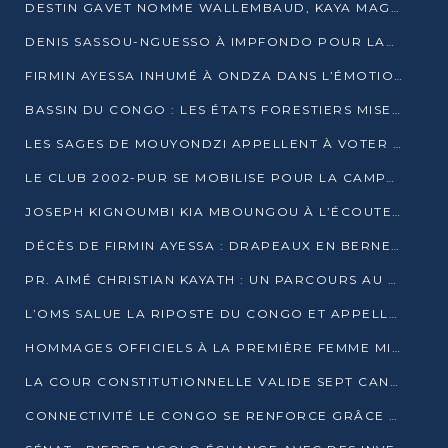
DESTIN GAVET NOMME WALLEMBAUD, KAYA MAGANE, BOUDZIKA ET MBOUSSA-ELLAH AUX COMMANDES DE SA CAMPAGNE
DENIS SASSOU-NGUESSO À IMPFONDO POUR LANCER LE CORRIDOR 13
FIRMIN AYESSA INHUMÉ À ONDZA DANS L’ÉMOTION ET LE RECUEILLEMENT
BASSIN DU CONGO : LES ÉTATS FORESTIERS MISENT SUR LES MARCHÉS CARBONE
LES SAGES DE MOUYONDZI APPELLENT À VOTER DENIS SASSOU-NGUESSO
LE CLUB 2002-PUR SE MOBILISE POUR LA CAMPAGNE
JOSEPH KIGNOUMBI KIA MBOUNGOU À L’ÉCOUTE DE TALANGAÏ
DÉCÈS DE FIRMIN AYESSA : DRAPEAUX EN BERNE LUNDI
PR. AIMÉ CHRISTIAN KAYATH : UN PARCOURS AU SERVICE DE LA RECHERCHE ET DE L’INNOVATION
L’OMS SALUE LA RIPOSTE DU CONGO ET APPELLE À DES RÉFORMES DURABLES
HOMMAGES OFFICIELS À LA PREMIÈRE FEMME MINISTRE DU CONGO
LA COUR CONSTITUTIONNELLE VALIDE SEPT CANDIDATURES POUR LA PRÉSIDENTIELLE
CONNECTIVITÉ LE CONGO SE RENFORCE GRÂCE AU CÂBLE 2AFRICA