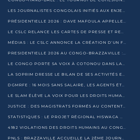
LES JOURNALISTES CONGOLAIS INITIÉS AUX ENJEUX DE L’ÉCONOMIE BLEUE
PRÉSIDENTIELLE 2026 : DAVE MAFOULA APPELLE LES CONGOLAIS À UN « NOUVEAU DÉPART »
LE CSLC RELANCE LES CARTES DE PRESSE ET RECONNAÎT OFFICIELLEMENT LES MÉDIAS EN LIGNE
MÉDIAS : LE CSLC ANNONCE LA CRÉATION D’UN FONDS D’APPUI À LA PRESSE
PRESIDENTIELLE 2026 AU CONGO-BRAZZAVILLE : UN CASTING ÉLARGI
LE CONGO PORTE SA VOIX À COTONOU DANS LA LUTTE CONTRE LA TUBERCULOSE
LA SOPRIM DRESSE LE BILAN DE SES ACTIVITÉS ET FIXE DE NOUVELLES PRIORITÉS
DGMRFE : 16 MOIS SANS SALAIRE, LES AGENTS ÉTOUFFENT DANS LE SILENCE
LE SLAM ÉLÈVE LA VOIX POUR LES DROITS HUMAINS À BRAZZAVILLE
JUSTICE : DES MAGISTRATS FORMÉS AU CONTENTIEUX DE LA PROPRIÉTÉ INTELLECTUELLE
STATISTIQUES : LE PROJET RÉGIONAL HISWACA OFFICIELLEMENT LANCÉ AU CONGO
4182 VIOLATIONS DES DROITS HUMAINS AU CONGO EN 2025 SELON LE CAD
PNLS : BRAZZAVILLE ACCUEILLE LA 2ÈME JOURNÉE SCIENTIFIQUE SUR LE VIH/SIDA