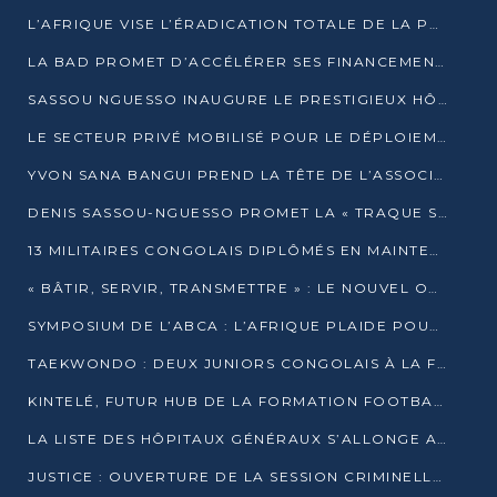
L’AFRIQUE VISE L’ÉRADICATION TOTALE DE LA POLIOMYÉLITE D’ICI 2026
LA BAD PROMET D’ACCÉLÉRER SES FINANCEMENTS AVEC LE MINISTÈRE DE L’ASSAINISSEMENT
SASSOU NGUESSO INAUGURE LE PRESTIGIEUX HÔTEL KEMPINSKI BRAZZAVILLE
LE SECTEUR PRIVÉ MOBILISÉ POUR LE DÉPLOIEMENT DE 19 MINI-CENTRALES SOLAIRES
YVON SANA BANGUI PREND LA TÊTE DE L’ASSOCIATION DES BANQUES CENTRALES AFRICAINES
DENIS SASSOU-NGUESSO PROMET LA « TRAQUE SANS RELÂCHE » DU GRAND BANDITISME
13 MILITAIRES CONGOLAIS DIPLÔMÉS EN MAINTENANCE INDUSTRIELLE APRÈS TROIS ANS DE FORMATION À L’UNIVERSITÉ MARIEN-NGOUABI
« BÂTIR, SERVIR, TRANSMETTRE » : LE NOUVEL OUVRAGE QUI INTERPELLE LES COLLECTIVITÉS
SYMPOSIUM DE L’ABCA : L’AFRIQUE PLAIDE POUR UN FINANCEMENT CLIMATIQUE ÉQUITABLE
TAEKWONDO : DEUX JUNIORS CONGOLAIS À LA FINALE D’OPEN SYRIES 2025 À ABIDJAN
KINTELÉ, FUTUR HUB DE LA FORMATION FOOTBALLISTIQUE AFRICAINE ?
LA LISTE DES HÔPITAUX GÉNÉRAUX S’ALLONGE AU CONGO
JUSTICE : OUVERTURE DE LA SESSION CRIMINELLE À BRAZZAVILLE AVEC 52 DOSSIERS AU RÔLE