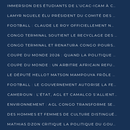
IMMERSION DES ÉTUDIANTS DE L’UCAC-ICAM À CONGO TERMINAL
LAMYR NGUELE ÉLU PRÉSIDENT DU COMITÉ DES MEMBRES D’HONNEUR DU PCT
FOOTBALL : CLAUDE LE ROY OFFICIELLEMENT NOMMÉ SÉLECTIONNEUR DU CONGO
CONGO TERMINAL SOUTIENT LE RECYCLAGE DES DÉCHETS PLASTIQUES À POINTE-NOIRE
CONGO TERMINAL ET RENATURA CONGO POURSUIVENT LEUR COMBAT POUR LA BIODIVERSITÉ
COUPE DU MONDE 2026 : QUAND LA POLITIQUE MENACE L’UNIVERSALITÉ DU FOOTBALL
COUPE DU MONDE : UN ARBITRE AFRICAIN REFUSÉ À L’ENTRÉE DES ÉTATS-UNIS
LE DÉPUTÉ HELLOT MATSON MAMPOUYA FRÔLE LA MORT LORS D’UNE EMBUSCADE DZNS LE POOL
FOOTBALL : LE GOUVERNEMENT AUTORISE LA FECOFOOT À OCCUPER LES COMPLEXES SPORTIFS
CAMEROUN : L’ÉTAT, AGL ET CAMALCO S’ALLIENT POUR UN MÉGA-PROJET FERROVIAIRE
ENVIRONNEMENT : AGL CONGO TRANSFORME SES DÉCHETS EN OUTILS DE FORMATION
DES HOMMES ET FEMMES DE CULTURE DISTINGUÉS POUR LEUR ENGAGEMENT PAR BANTOU CULTURE
MATHIAS DZON CRITIQUE LA POLITIQUE DU GOUVERNEMENT ET ALERTE SUR LA DETTE DU CONGO