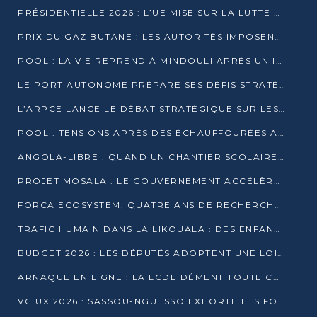
PRÉSIDENTIELLE 2026 : L’UE MISE SUR LA LUTTE CONTRE LA DÉSINFORMATION
PRIX DU GAZ BUTANE : LES AUTORITÉS IMPOSENT LE RESPECT DES PRIX RÉGLEMENTÉS
POOL : LA VIE REPREND À MINDOULI APRÈS UN INCIDENT ARMÉ SUR LA RN1
LE PORT AUTONOME PRÉPARE SES DÉFIS STRATÉGIQUES DE 2026
L’ARPCE LANCE LE DÉBAT STRATÉGIQUE SUR LES DONNÉES, L’IA ET LA FINANCE NUMÉRIQUE AU CONGO
POOL : TENSIONS APRÈS DES ÉCHAUFFOURÉES ARMÉES ENTRE DGSP ET EX-MILICIENS NINJA
ANGOLA-LIBRE : QUAND UN CHANTIER SCOLAIRE DEVIENT LE MIROIR D’UN CONGO EN MOUVEMENT
PROJET MOSALA : LE GOUVERNEMENT ACCÉLÈRE L’INSERTION DES JEUNES EN 2026
FORCA ECOSYSTEM, QUATRE ANS DE RECHERCHE DE TERRAIN AVANT UN LANCEMENT OFFICIEL EN 2026
TRAFIC HUMAIN DANS LA LIKOUALA : DES ENFANTS AUTOCHTONES RÉDUITS AU TRAVAIL FORCÉ
BUDGET 2026 : LES DÉPUTÉS ADOPTENT UNE LOI DES FINANCES DE PLUS DE 2500 MILLIARDS FCFA
ARNAQUE EN LIGNE : LA LCDE DÉMENT TOUTE CAMPAGNE DE RECRUTEMENT
VŒUX 2026 : SASSOU-NGUESSO EXHORTE LES FORCES VIVES À RENFORCER L’UNITÉ