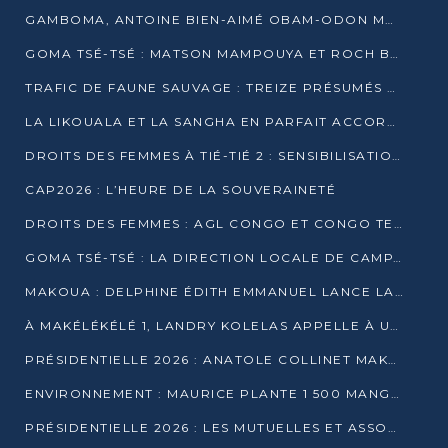
GAMBOMA, ANTOINE BIEN-AIMÉ OBAM-ODON MOBILISE LES 32 148 ÉLECTEURS EN FAVEUR DE DENIS SASSOU NGUESSO
GOMA TSÉ-TSÉ : MATSON MAMPOUYA ET ROCH BREDIN BISSALA NKOUNKOU EN CAMPAGNE DE PROXIMITÉ
TRAFIC DE FAUNE SAUVAGE : TREIZE PRÉSUMÉS TRAFIQUANTS INTERPELLÉS AU CONGO EN 2025
LA LIKOUALA ET LA SANGHA EN PARFAIT ACCORD AVEC LE PROJET DE SOCIÉTÉ DU CANDIDAT DENIS SASSOU-N’GUESSO
DROITS DES FEMMES À TIÉ-TIÉ 2 : SENSIBILISATION ET PÉDAGOGIE SUR LE DROIT DE VOTE
CAP2026 : L’HEURE DE LA SOUVERAINETÉ
DROITS DES FEMMES : AGL CONGO ET CONGO TERMINAL METTENT EN AVANT LE LEADERSHIP FÉMININ
GOMA TSÉ-TSÉ : LA DIRECTION LOCALE DE CAMPAGNE INTENSIFIE LA SENSIBILISATION DANS LES VILLAGES
MAKOUA : DELPHINE ÉDITH EMMANUEL LANCE LA CAMPAGNE POUR DENIS SASSOU-N’GUESSO
À MAKÉLÉKÉLÉ 1, LANDRY KOLELAS APPELLE À UNE MOBILISATION MASSIVE EN FAVEUR DE DENIS SASSOU-N’GUESSO
PRÉSIDENTIELLE 2026 : ANATOLE COLLINET MAKOSSO DÉFEND LE PROJET DE SOCIÉTÉ DE DENIS SASSOU NGUESSO
ENVIRONNEMENT : MAURICE PLANTE 1 500 MANGROVES POUR HONORER WANGARI MAATHAI
PRÉSIDENTIELLE 2026 : LES MUTUELLES ET ASSOCIATIONS S’IMPLIQUENT DANS LA CAMPAGNE ÉLECTORALE À TIÉ-TIÉ 2 (POINTE-NOIRE)