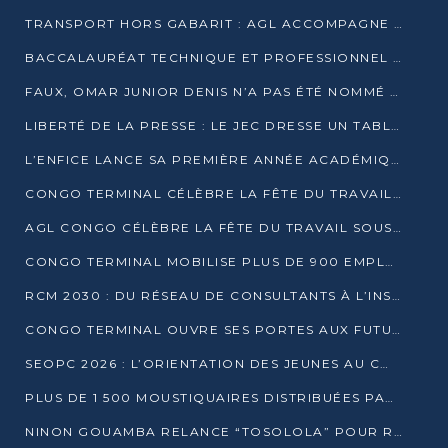
TRANSPORT HORS GABARIT : AGL ACCOMPAGNE LE DÉVELOPPEMENT DU SECTEUR BRASSICOLE AU CONGO
BACCALAURÉAT TECHNIQUE ET PROFESSIONNEL : 16 352 CANDIDATS LANCÉS DANS LES ÉPREUVES D’EPS
FAUX, OMAR JUNIOR DENIS N’A PAS ÉTÉ NOMMÉ AIDE DE CAMP ADJOINT DE DENIS SASSOU NGUESSO
LIBERTÉ DE LA PRESSE : LE JEC DRESSE UN TABLEAU PRÉOCCUPANT AU CONGO
L’ENFICE LANCE SA PREMIÈRE ANNÉE ACADÉMIQUE AVEC 100 FUTURS ENSEIGNANTS
CONGO TERMINAL CÉLÈBRE LA FÊTE DU TRAVAIL AVEC SES COLLABORATEURS À POINTE-NOIRE
AGL CONGO CÉLÈBRE LA FÊTE DU TRAVAIL SOUS LE SIGNE DE LA COHÉSION
CONGO TERMINAL MOBILISE PLUS DE 900 EMPLOYÉS AUTOUR DE LA SÉCURITÉ AU TRAVAIL
RCM 2030 : DU RÉSEAU DE CONSULTANTS À L’INSTRUMENT DE PUISSANCE EN AFRIQUE FRANCOPHONE
CONGO TERMINAL OUVRE SES PORTES AUX FUTURS INGÉNIEURS AU FORUM DES MÉTIERS D’UCAC-ICAM
SEOPC 2026 : L’ORIENTATION DES JEUNES AU CŒUR DE LA DEUXIÈME ÉDITION
PLUS DE 1 500 MOUSTIQUAIRES DISTRIBUÉES PAR AGL ET CONGO TERMINAL DANS LA LUTTE CONTRE LE PALUDISME
NINON GOUAMBA RELANCE “TOSOLOLA” POUR RENFORCER LE DIALOGUE AVEC LES CITOYENS