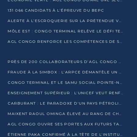
131 066 CANDIDATS À L’ÉPREUVE DU BEPC
ALERTE À L’ESCROQUERIE SUR LA PRÉTENDUE VENTE DE PARCELLES AFAT
MÔLE EST : CONGO TERMINAL RELÈVE LE DÉFI TECHNIQUE DES SABLES BITUMINEUX
AGL CONGO RENFORCE LES COMPÉTENCES DE SES ÉQUIPES AVEC LA CERTIFICATION CACES® R483
PRÈS DE 200 COLLABORATEURS D’AGL CONGO EN FORMATION JUSQU’EN JUILLET
FRAUDE À LA SIMBOX : L’ARPCE DÉMANTÈLE UN RÉSEAU UTILISANT DES CARTES SIM OUGANDAISES
CONGO TERMINAL ET LE SAMU SOCIAL POINTE-NOIRE RENOUVELLENT LEUR PARTENARIAT EN FAVEUR DES JEUNES VULNÉRABLES
ENSEIGNEMENT SUPÉRIEUR : L’UNICEF VEUT RENFORCER LA RECHERCHE SUR LES QUESTIONS DE L’ENFANCE
CARBURANT : LE PARADOXE D’UN PAYS PÉTROLIER CONFRONTÉ À DES PÉNURIES RÉCURRENTES
MAIXENT RAOUL OMINGA ÉLEVÉ AU RANG DE CHEVALIER DE L’ORDRE DE L’AMITIÉ ENTRE LA RUSSIE ET LE CONGO
AGL CONGO OUVRE SES PORTES AUX FUTURS TALENTS DE LA LOGISTIQUE
ÉTIENNE PAKA CONFIRMÉ À LA TÊTE DE L’INSTITUT GÉOGRAPHIQUE NATIONAL