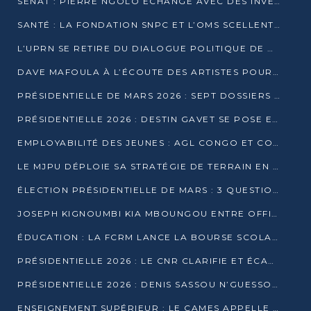
SÉNAT : PIERRE NGOLO ÉCHANGE AVEC DES INVESTISSEURS DU NUMÉRIQUE
SANTÉ : LA FONDATION SNPC ET L’OMS SCELLENT UN PARTENARIAT STRATÉGIQUE DE TROIS ANS
L’UPRN SE RETIRE DU DIALOGUE POLITIQUE DE DJAMBALA : TENSIONS DANS LE PRÉ-ÉLECTORAL CONGOLAIS
DAVE MAFOULA À L’ÉCOUTE DES ARTISTES POUR REDÉFINIR SA POLITIQUE CULTURELLE
PRÉSIDENTIELLE DE MARS 2026 : SEPT DOSSIERS DE CANDIDATURE ENREGISTRÉS À LA CLÔTURE DES DÉPÔTS
PRÉSIDENTIELLE 2026 : DESTIN GAVET SE POSE EN CANDIDAT DU « RAS-LE-BOL »
EMPLOYABILITÉ DES JEUNES : AGL CONGO ET CONGO TERMINAL S’ALLIENT À UCAC-ICAM
LE MJPU DÉPLOIE SA STRATÉGIE DE TERRAIN EN FAVEUR DE DSN
ÉLECTION PRÉSIDENTIELLE DE MARS : 3 QUESTIONS À UN EXPERT CONGOLAIS DE LA CYBERSÉCURITÉ
JOSEPH KIGNOUMBI KIA MBOUNGOU ENTRE OFFICIELLEMENT EN COURSE POUR LA PRÉSIDENTIELLE
ÉDUCATION : LA FCRM LANCE LA BOURSE SCOLAIRE FRANCINE-NTOUMI POUR PROMOUVOIR LES FILIÈRES SCIENTIFIQUES
PRÉSIDENTIELLE 2026 : LE CNR CLARIFIE ET ÉCARTE LA CANDIDATURE DU PASTEUR NTUMI
PRÉSIDENTIELLE 2026 : DENIS SASSOU N’GUESSO ANNONCE OFFICIELLEMENT SA CANDIDATURE
ENSEIGNEMENT SUPÉRIEUR : LE CAMES APPELLE À UNE UNIVERSITÉ AFRICAINE AXÉE SUR L’EMPLOYABILITÉ