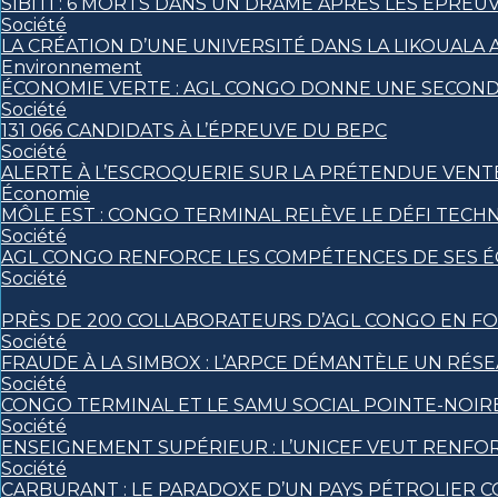
SIBITI : 6 MORTS DANS UN DRAME APRÈS LES ÉPREU
Société
LA CRÉATION D’UNE UNIVERSITÉ DANS LA LIKOUALA
Environnement
ÉCONOMIE VERTE : AGL CONGO DONNE UNE SECONDE
Société
131 066 CANDIDATS À L’ÉPREUVE DU BEPC
Société
ALERTE À L’ESCROQUERIE SUR LA PRÉTENDUE VENT
Économie
MÔLE EST : CONGO TERMINAL RELÈVE LE DÉFI TECH
Société
AGL CONGO RENFORCE LES COMPÉTENCES DE SES ÉQ
Société
PRÈS DE 200 COLLABORATEURS D’AGL CONGO EN FO
Société
FRAUDE À LA SIMBOX : L’ARPCE DÉMANTÈLE UN RÉS
Société
CONGO TERMINAL ET LE SAMU SOCIAL POINTE-NOI
Société
ENSEIGNEMENT SUPÉRIEUR : L’UNICEF VEUT RENFO
Société
CARBURANT : LE PARADOXE D’UN PAYS PÉTROLIER