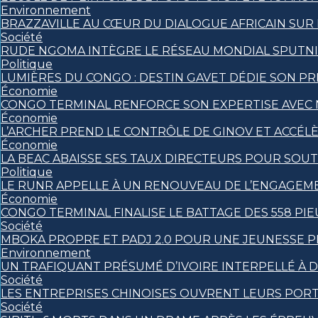
Environnement
BRAZZAVILLE AU CŒUR DU DIALOGUE AFRICAIN SUR
Société
RUDE NGOMA INTÈGRE LE RÉSEAU MONDIAL SPUTN
Politique
LUMIÈRES DU CONGO : DESTIN GAVET DÉDIE SON PRI
Économie
CONGO TERMINAL RENFORCE SON EXPERTISE AVEC
Économie
L’ARCHER PREND LE CONTRÔLE DE GINOV ET ACCÉL
Économie
LA BEAC ABAISSE SES TAUX DIRECTEURS POUR SOU
Politique
LE RUNR APPELLE À UN RENOUVEAU DE L’ENGAGEM
Économie
CONGO TERMINAL FINALISE LE BATTAGE DES 558 PI
Société
MBOKA PROPRE ET PADJ 2.0 POUR UNE JEUNESSE 
Environnement
UN TRAFIQUANT PRÉSUMÉ D’IVOIRE INTERPELLÉ À D
Société
LES ENTREPRISES CHINOISES OUVRENT LEURS POR
Société