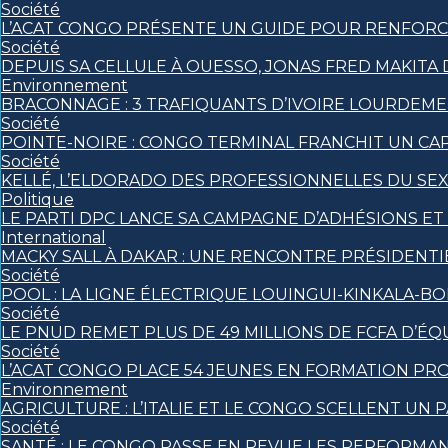
Société
L’ACAT CONGO PRÉSENTE UN GUIDE POUR RENFORCE
Société
DEPUIS SA CELLULE À OUESSO, JONAS FRED MAKITA 
Environnement
BRACONNAGE : 3 TRAFIQUANTS D’IVOIRE LOURDEM
Société
POINTE-NOIRE : CONGO TERMINAL FRANCHIT UN C
Société
KELLÉ, L’ELDORADO DES PROFESSIONNELLES DU SE
Politique
LE PARTI DPC LANCE SA CAMPAGNE D’ADHÉSIONS E
International
MACKY SALL À DAKAR : UNE RENCONTRE PRÉSIDENTIE
Société
POOL : LA LIGNE ÉLECTRIQUE LOUINGUI-KINKALA-BO
Société
LE PNUD REMET PLUS DE 49 MILLIONS DE FCFA D’
Société
L’ACAT CONGO PLACE 54 JEUNES EN FORMATION PR
Environnement
AGRICULTURE : L’ITALIE ET LE CONGO SCELLENT 
Société
SANTÉ : LE CONGO PASSE EN REVUE LES PERFORMA