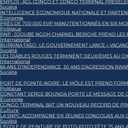
EMPLOI : AGL CONGO ET CONGO TERMINAL PRÉSÉLE
Société
INTELLIGENCE ÉCONOMIQUE NATIONALE ET PARTEN
Économie
PRÈS DE 700 000 EVP MANUTENTIONNÉS EN SIX MO
Politique
RNP : DJOUBE NGOH CHARNEL BERICHE PREND LES 
International
BURKINA FASO : LE GOUVERNEMENT LANCE « VACANCE
Société
LES DIABLES ROUGES TERMINENT DEUXIÈMES AU C
International
66 ANS D’INDEPENDANCE, 30 ANS D’AGRESSION RWAN
Société
PORT DE POINTE-NOIRE : LE MÔLE EST PREND FORM
Politique
CONSTANT SERGE BOUNDA PORTE LE MESSAGE DE C
Économie
CONGO TERMINAL BAT UN NOUVEAU RECORD DE PRO
Culture
LA SNPC ACCOMPAGNE SIX JEUNES CONGOLAIS AUX
Société
L’ÉCOLE DE PEINTURE DE POTO-POTO FÊTE 75 ANS A