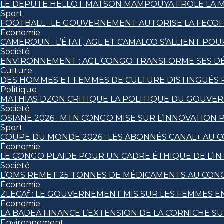
LE DÉPUTÉ HELLOT MATSON MAMPOUYA FRÔLE LA 
Sport
FOOTBALL : LE GOUVERNEMENT AUTORISE LA FECO
Économie
CAMEROUN : L’ÉTAT, AGL ET CAMALCO S’ALLIENT P
Société
ENVIRONNEMENT : AGL CONGO TRANSFORME SES DÉ
Culture
DES HOMMES ET FEMMES DE CULTURE DISTINGUÉS
Politique
MATHIAS DZON CRITIQUE LA POLITIQUE DU GOUVE
Société
OSIANE 2026 : MTN CONGO MISE SUR L’INNOVATION 
Sport
COUPE DU MONDE 2026 : LES ABONNÉS CANAL+ AU 
Économie
LE CONGO PLAIDE POUR UN CADRE ÉTHIQUE DE L’INT
Société
L’OMS REMET 25 TONNES DE MÉDICAMENTS AU CON
Économie
ZLECAf : LE GOUVERNEMENT MIS SUR LES FEMMES
Économie
LA BADEA FINANCE L’EXTENSION DE LA CORNICHE S
Environnement