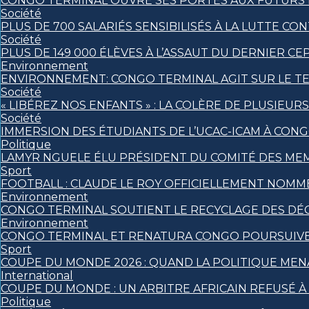
CONGO TERMINAL OUVRE SES PORTES AUX FUTURS I
Société
PLUS DE 700 SALARIÉS SENSIBILISÉS À LA LUTTE 
Société
PLUS DE 149 000 ÉLÈVES À L’ASSAUT DU DERNIER CE
Environnement
ENVIRONNEMENT: CONGO TERMINAL AGIT SUR LE TE
Société
« LIBÉREZ NOS ENFANTS » : LA COLÈRE DE PLUSIEU
Société
IMMERSION DES ÉTUDIANTS DE L’UCAC-ICAM À CON
Politique
LAMYR NGUELE ÉLU PRÉSIDENT DU COMITÉ DES ME
Sport
FOOTBALL : CLAUDE LE ROY OFFICIELLEMENT NOM
Environnement
CONGO TERMINAL SOUTIENT LE RECYCLAGE DES DÉ
Environnement
CONGO TERMINAL ET RENATURA CONGO POURSUIVE
Sport
COUPE DU MONDE 2026 : QUAND LA POLITIQUE MEN
International
COUPE DU MONDE : UN ARBITRE AFRICAIN REFUSÉ À 
Politique