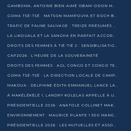
GAMBOMA, ANTOINE BIEN-AIMÉ OBAM-ODON MOBILISE LES 32 148 ÉLECTEURS EN FAVEUR DE DENIS SASSOU NGUESSO
GOMA TSÉ-TSÉ : MATSON MAMPOUYA ET ROCH BREDIN BISSALA NKOUNKOU EN CAMPAGNE DE PROXIMITÉ
TRAFIC DE FAUNE SAUVAGE : TREIZE PRÉSUMÉS TRAFIQUANTS INTERPELLÉS AU CONGO EN 2025
LA LIKOUALA ET LA SANGHA EN PARFAIT ACCORD AVEC LE PROJET DE SOCIÉTÉ DU CANDIDAT DENIS SASSOU-N’GUESSO
DROITS DES FEMMES À TIÉ-TIÉ 2 : SENSIBILISATION ET PÉDAGOGIE SUR LE DROIT DE VOTE
CAP2026 : L’HEURE DE LA SOUVERAINETÉ
DROITS DES FEMMES : AGL CONGO ET CONGO TERMINAL METTENT EN AVANT LE LEADERSHIP FÉMININ
GOMA TSÉ-TSÉ : LA DIRECTION LOCALE DE CAMPAGNE INTENSIFIE LA SENSIBILISATION DANS LES VILLAGES
MAKOUA : DELPHINE ÉDITH EMMANUEL LANCE LA CAMPAGNE POUR DENIS SASSOU-N’GUESSO
À MAKÉLÉKÉLÉ 1, LANDRY KOLELAS APPELLE À UNE MOBILISATION MASSIVE EN FAVEUR DE DENIS SASSOU-N’GUESSO
PRÉSIDENTIELLE 2026 : ANATOLE COLLINET MAKOSSO DÉFEND LE PROJET DE SOCIÉTÉ DE DENIS SASSOU NGUESSO
ENVIRONNEMENT : MAURICE PLANTE 1 500 MANGROVES POUR HONORER WANGARI MAATHAI
PRÉSIDENTIELLE 2026 : LES MUTUELLES ET ASSOCIATIONS S’IMPLIQUENT DANS LA CAMPAGNE ÉLECTORALE À TIÉ-TIÉ 2 (POINTE-NOIRE)