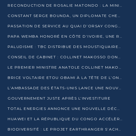
RECONDUCTION DE ROSALIE MATONDO : LA MINISTRE PROMET D’ACCÉLÉRER LE TRAITEMENT DES DOSSIERS ET DE RELEVER DE NOUVEAUX DÉFIS
CONSTANT SERGE BOUNDA, UN DIPLOMATE CHEVRONNÉ AUX COMMANDES DES AFFAIRES ÉTRANGÈRES
PASSATION DE SERVICE AU QUAI D’ORSAY CONGOLAIS : GAKOSSO PASSE LE FLAMBEAU À BOUNDA
PAPA WEMBA HONORÉ EN CÔTE D’IVOIRE, UNE RUE PORTE DÉSORMAIS SON NOM
PALUDISME : TBC DISTRIBUE DES MOUSTIQUAIRES DANS DEUX CSI DE BRAZZAVILLE
CONSEIL DE CABINET : COLLINET MAKOSSO DONNE SES DERNIÈRES ORIENTATIONS
LE PREMIER MINISTRE ANATOLE COLLINET MAKOSSO DÉMISSIONNE AVEC SON GOUVERNEMENT
BRICE VOLTAIRE ETOU OBAMI À LA TÊTE DE L’ONEC-C POUR TROIS ANS
L’AMBASSADE DES ÉTATS-UNIS LANCE UNE NOUVELLE COHORTE DU PROGRAMME ACCESS MICRO-SCHOLARSHIP
GOUVERNEMENT JUSTE APRÈS L’INVESTITURE
TOTAL ENERGIES ANNONCE UNE NOUVELLE DÉCOUVERTE D’HYDROCARBURES SUR LE PERMIS MOHO AU LARGE DU CONGO
HUAWEI ET LA RÉPUBLIQUE DU CONGO ACCÉLÈRENT LEUR PARTENARIAT
BIODIVERSITÉ : LE PROJET EARTHRANGER S’ACHÈVE, MAIS LES DÉFIS DEMEURENT