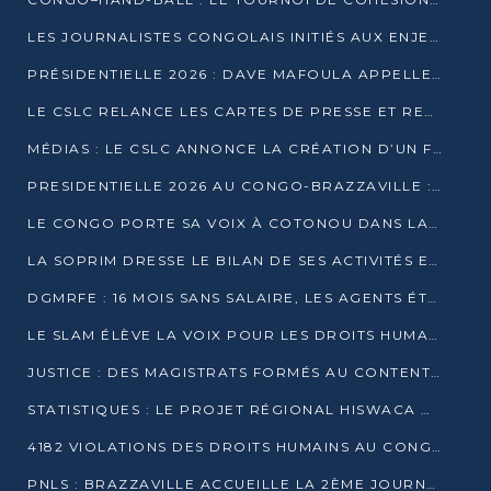
LES JOURNALISTES CONGOLAIS INITIÉS AUX ENJEUX DE L’ÉCONOMIE BLEUE
PRÉSIDENTIELLE 2026 : DAVE MAFOULA APPELLE LES CONGOLAIS À UN « NOUVEAU DÉPART »
LE CSLC RELANCE LES CARTES DE PRESSE ET RECONNAÎT OFFICIELLEMENT LES MÉDIAS EN LIGNE
MÉDIAS : LE CSLC ANNONCE LA CRÉATION D’UN FONDS D’APPUI À LA PRESSE
PRESIDENTIELLE 2026 AU CONGO-BRAZZAVILLE : UN CASTING ÉLARGI
LE CONGO PORTE SA VOIX À COTONOU DANS LA LUTTE CONTRE LA TUBERCULOSE
LA SOPRIM DRESSE LE BILAN DE SES ACTIVITÉS ET FIXE DE NOUVELLES PRIORITÉS
DGMRFE : 16 MOIS SANS SALAIRE, LES AGENTS ÉTOUFFENT DANS LE SILENCE
LE SLAM ÉLÈVE LA VOIX POUR LES DROITS HUMAINS À BRAZZAVILLE
JUSTICE : DES MAGISTRATS FORMÉS AU CONTENTIEUX DE LA PROPRIÉTÉ INTELLECTUELLE
STATISTIQUES : LE PROJET RÉGIONAL HISWACA OFFICIELLEMENT LANCÉ AU CONGO
4182 VIOLATIONS DES DROITS HUMAINS AU CONGO EN 2025 SELON LE CAD
PNLS : BRAZZAVILLE ACCUEILLE LA 2ÈME JOURNÉE SCIENTIFIQUE SUR LE VIH/SIDA