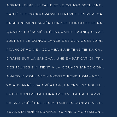
AGRICULTURE : L’ITALIE ET LE CONGO SCELLENT UN PARTENARIAT POUR UNE PRODUCTION LOCALE DURABLE
SANTÉ : LE CONGO PASSE EN REVUE LES PERFORMANCES DE SES HÔPITAUX À MI-PARCOURS
ENSEIGNEMENT SUPÉRIEUR : LE CONGO ET LE PNUD VEULENT RAPPROCHER LA FORMATION UNIVERSITAIRE DES BESOINS DU MARCHÉ DE L’EMPLOI
QUATRE PRÉSUMÉS DÉLINQUANTS FAUNIQUES ATTENDUS DEVANT LA JUSTICE POUR TRAFIC D’IVOIRE
JUSTICE : LE CONGO LANCE DES CLINIQUES JURIDIQUES POUR RAPPROCHER LE DROIT DES CITOYENS
FRANCOPHONIE : COUMBA BA INTENSIFIE SA CAMPAGNE POUR LA SUCCESSION À LA TÊTE DE L’OIF
DRAME SUR LA SANGHA : UNE EMBARCATION TRANSPORTANT DES FIDÈLES DE « NZAMBÉ YA L’HUILE » FAIT NAUFRAGE À OUESSO
DES JEUNES S’INITIENT À LA GOUVERNANCE CONTINENTALE À BRAZZAVILLE
ANATOLE COLLINET MAKOSSO REND HOMMAGE À JEAN-PAUL PIGASSE
70 ANS APRÈS SA CRÉATION, LA CNS ENGAGE LE VIRAGE DE LA DIGITALISATION
LUTTE CONTRE LA CORRUPTION : LA HALC APPELLE À PASSER DES DISCOURS AUX ACTES
LA SNPC CÉLÈBRE LES MÉDAILLÉS CONGOLAIS DES OLYMPIADES PANAFRICAINES DE MATHÉMATIQUES 2026
66 ANS D’INDÉPENDANCE, 30 ANS D’AGRESSION RWANDAISE : 4 PRÉSIDENCES, UN ÉCHEC COLLECTIF