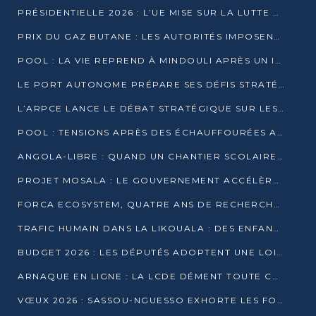
PRÉSIDENTIELLE 2026 : L’UE MISE SUR LA LUTTE CONTRE LA DÉSINFORMATION
PRIX DU GAZ BUTANE : LES AUTORITÉS IMPOSENT LE RESPECT DES PRIX RÉGLEMENTÉS
POOL : LA VIE REPREND À MINDOULI APRÈS UN INCIDENT ARMÉ SUR LA RN1
LE PORT AUTONOME PRÉPARE SES DÉFIS STRATÉGIQUES DE 2026
L’ARPCE LANCE LE DÉBAT STRATÉGIQUE SUR LES DONNÉES, L’IA ET LA FINANCE NUMÉRIQUE AU CONGO
POOL : TENSIONS APRÈS DES ÉCHAUFFOURÉES ARMÉES ENTRE DGSP ET EX-MILICIENS NINJA
ANGOLA-LIBRE : QUAND UN CHANTIER SCOLAIRE DEVIENT LE MIROIR D’UN CONGO EN MOUVEMENT
PROJET MOSALA : LE GOUVERNEMENT ACCÉLÈRE L’INSERTION DES JEUNES EN 2026
FORCA ECOSYSTEM, QUATRE ANS DE RECHERCHE DE TERRAIN AVANT UN LANCEMENT OFFICIEL EN 2026
TRAFIC HUMAIN DANS LA LIKOUALA : DES ENFANTS AUTOCHTONES RÉDUITS AU TRAVAIL FORCÉ
BUDGET 2026 : LES DÉPUTÉS ADOPTENT UNE LOI DES FINANCES DE PLUS DE 2500 MILLIARDS FCFA
ARNAQUE EN LIGNE : LA LCDE DÉMENT TOUTE CAMPAGNE DE RECRUTEMENT
VŒUX 2026 : SASSOU-NGUESSO EXHORTE LES FORCES VIVES À RENFORCER L’UNITÉ