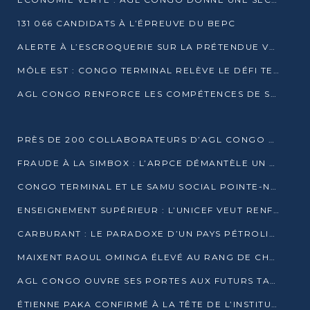
131 066 CANDIDATS À L’ÉPREUVE DU BEPC
ALERTE À L’ESCROQUERIE SUR LA PRÉTENDUE VENTE DE PARCELLES AFAT
MÔLE EST : CONGO TERMINAL RELÈVE LE DÉFI TECHNIQUE DES SABLES BITUMINEUX
AGL CONGO RENFORCE LES COMPÉTENCES DE SES ÉQUIPES AVEC LA CERTIFICATION CACES® R483
PRÈS DE 200 COLLABORATEURS D’AGL CONGO EN FORMATION JUSQU’EN JUILLET
FRAUDE À LA SIMBOX : L’ARPCE DÉMANTÈLE UN RÉSEAU UTILISANT DES CARTES SIM OUGANDAISES
CONGO TERMINAL ET LE SAMU SOCIAL POINTE-NOIRE RENOUVELLENT LEUR PARTENARIAT EN FAVEUR DES JEUNES VULNÉRABLES
ENSEIGNEMENT SUPÉRIEUR : L’UNICEF VEUT RENFORCER LA RECHERCHE SUR LES QUESTIONS DE L’ENFANCE
CARBURANT : LE PARADOXE D’UN PAYS PÉTROLIER CONFRONTÉ À DES PÉNURIES RÉCURRENTES
MAIXENT RAOUL OMINGA ÉLEVÉ AU RANG DE CHEVALIER DE L’ORDRE DE L’AMITIÉ ENTRE LA RUSSIE ET LE CONGO
AGL CONGO OUVRE SES PORTES AUX FUTURS TALENTS DE LA LOGISTIQUE
ÉTIENNE PAKA CONFIRMÉ À LA TÊTE DE L’INSTITUT GÉOGRAPHIQUE NATIONAL