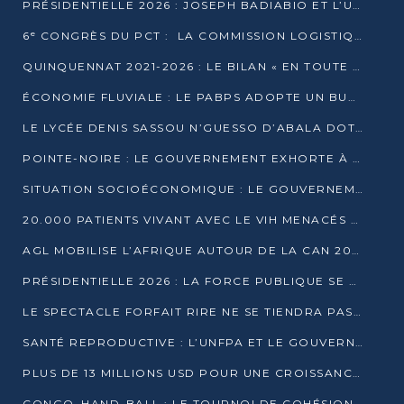
PRÉSIDENTIELLE 2026 : JOSEPH BADIABIO ET L’UDH-YUKI JOUENT LA PRUDENCE
6ᵉ CONGRÈS DU PCT : LA COMMISSION LOGISTIQUE ASSURE LA DISTRIBUTION DES KITS
QUINQUENNAT 2021-2026 : LE BILAN « EN TOUTE TRANSPARENCE » PRÉSENTÉ À LA PRESSE
ÉCONOMIE FLUVIALE : LE PABPS ADOPTE UN BUDGET 2026 DE PLUS DE 2,7 MILLIARDS FCFA
LE LYCÉE DENIS SASSOU N’GUESSO D’ABALA DOTÉ D’UNE SALLE MULTIMÉDIA
POINTE-NOIRE : LE GOUVERNEMENT EXHORTE À UN USAGE RESPONSABLE DU NOUVEAU MATÉRIEL MUNICIPAL
SITUATION SOCIOÉCONOMIQUE : LE GOUVERNEMENT INTERPELLÉ DEVANT LE SÉNAT
20.000 PATIENTS VIVANT AVEC LE VIH MENACÉS D’ARRÊT DE TRAITEMENT
AGL MOBILISE L’AFRIQUE AUTOUR DE LA CAN 2025
PRÉSIDENTIELLE 2026 : LA FORCE PUBLIQUE SE PRÉPARE À SÉCURISER LE SCRUTIN
LE SPECTACLE FORFAIT RIRE NE SE TIENDRA PAS LE 1ER JANVIER
SANTÉ REPRODUCTIVE : L’UNFPA ET LE GOUVERNEMENT AFFINENT LES PRIORITÉS DE 2026
PLUS DE 13 MILLIONS USD POUR UNE CROISSANCE VERTE ET SOUVERAINE
CONGO–HAND-BALL : LE TOURNOI DE COHÉSION ET DE FRATERNITÉ ALLUME SES LAMPIONS À BRAZZAVILLE