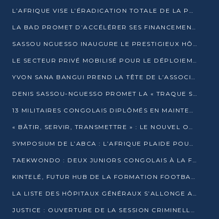
L’AFRIQUE VISE L’ÉRADICATION TOTALE DE LA POLIOMYÉLITE D’ICI 2026
LA BAD PROMET D’ACCÉLÉRER SES FINANCEMENTS AVEC LE MINISTÈRE DE L’ASSAINISSEMENT
SASSOU NGUESSO INAUGURE LE PRESTIGIEUX HÔTEL KEMPINSKI BRAZZAVILLE
LE SECTEUR PRIVÉ MOBILISÉ POUR LE DÉPLOIEMENT DE 19 MINI-CENTRALES SOLAIRES
YVON SANA BANGUI PREND LA TÊTE DE L’ASSOCIATION DES BANQUES CENTRALES AFRICAINES
DENIS SASSOU-NGUESSO PROMET LA « TRAQUE SANS RELÂCHE » DU GRAND BANDITISME
13 MILITAIRES CONGOLAIS DIPLÔMÉS EN MAINTENANCE INDUSTRIELLE APRÈS TROIS ANS DE FORMATION À L’UNIVERSITÉ MARIEN-NGOUABI
« BÂTIR, SERVIR, TRANSMETTRE » : LE NOUVEL OUVRAGE QUI INTERPELLE LES COLLECTIVITÉS
SYMPOSIUM DE L’ABCA : L’AFRIQUE PLAIDE POUR UN FINANCEMENT CLIMATIQUE ÉQUITABLE
TAEKWONDO : DEUX JUNIORS CONGOLAIS À LA FINALE D’OPEN SYRIES 2025 À ABIDJAN
KINTELÉ, FUTUR HUB DE LA FORMATION FOOTBALLISTIQUE AFRICAINE ?
LA LISTE DES HÔPITAUX GÉNÉRAUX S’ALLONGE AU CONGO
JUSTICE : OUVERTURE DE LA SESSION CRIMINELLE À BRAZZAVILLE AVEC 52 DOSSIERS AU RÔLE