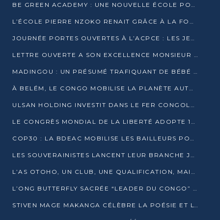
BE GREEN ACADEMY : UNE NOUVELLE ÉCOLE POUR LES MÉTIERS DE L’ÉCOLOGIE À POINTE-NOIRE
L’ÉCOLE PIERRE NZOKO RENAIT GRÂCE À LA FONDATION MUCODEC
JOURNÉE PORTES OUVERTES À L’ACPCE : LES JEUNES EN IMMERSION DANS L’ENTREPRISE
LETTRE OUVERTE A SON EXCELLENCE MONSIEUR DENIS SASSOU NGUESSO, PRESIDENT DE LAREPUBLIQUE DU CONGO
MADINGOU : UN PRÉSUMÉ TRAFIQUANT DE BÉBÉ CHIMPANZÉ FIXÉ SUR SON SORT LE 20 NOVEMBRE
À BELÉM, LE CONGO MOBILISE LA PLANÈTE AUTOUR DU FONDS BLEU POUR LE BASSIN DU CONGO
ULSAN HOLDING INVESTIT DANS LE FER CONGOLAIS
LE CONGRÈS MONDIAL DE LA LIBERTÉ ADOPTE 14 RÉSOLUTIONS HISTORIQUES
COP30 : LA BDEAC MOBILISE LES BAILLEURS POUR LE FONDS BLEU DU BASSIN DU CONGO
LES SOUVERAINISTES LANCENT LEUR BRANCHE JEUNE À BRAZZAVILLE
L’AS OTOHO, UN CLUB, UNE QUALIFICATION, MAIS ENCORE DES DOUTES
L’ONG BUTTERFLY SACRÉE “LEADER DU CONGO” AU PRIX D’EXCELLENCE 2025
STIVEN MAGE MAKANGA CÉLÈBRE LA POÉSIE ET L’HUMAIN AVEC SON RECUEIL “HECTARE”