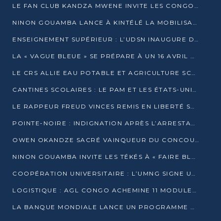
LE FAN CLUB KANDZA MWENE INVITE LES CONGOLAIS À UNE FORTE AFFLUENCE AU STADE DE KINTÉLÉ
NINON GOUAMBA LANCE À KINTÉLÉ LA MOBILISATION POUR L’INVESTITURE DR DSN
ENSEIGNEMENT SUPÉRIEUR : L’UDSN INAUGURE DES LABORATOIRES POUR BOOSTER LA FORMATION PRATIQUE
LA « VAGUE BLEUE » SE PRÉPARE À UN 16 AVRIL HISTORIQUE
LE CRS ALLIE EAU POTABLE ET AGRICULTURE SCOLAIRE AU CŒUR DE LA TRANSFORMATION DES ÉCOLES RURALES
CANTINES SCOLAIRES : LE PAM ET LES ÉTATS-UNIS AU CONTACT DES ÉCOLIERS DE KINKALA
LE RAPPEUR FREUD VINCES REMIS EN LIBERTÉ SOUS PRESSION MÉDIATIQUE
POINTE-NOIRE : INDIGNATION APRÈS L’ARRESTATION DU RAPPEUR FREUD VINCES
OWEN OKANDZE SACRÉ VAINQUEUR DU CONCOURS SLAM POUR LA VIE
NINON GOUAMBA INVITE LES TÉKÉS À « FAIRE BLOC » POUR PESER DANS LE DÉBAT NATIONAL
COOPÉRATION UNIVERSITAIRE : L’UMNG SIGNE UN ACCORD STRATÉGIQUE AVEC L’UNIVERSITÉ HAINAN EN CHINE
LOGISTIQUE : AGL CONGO ACHEMINE 11 MODULES GÉANTS JUSQU’À BRAZZAVILLE
LA BANQUE MONDIALE LANCE UN PROGRAMME DE 394 MILLIONS DE DOLLARS POUR LE BASSIN DU CONGO