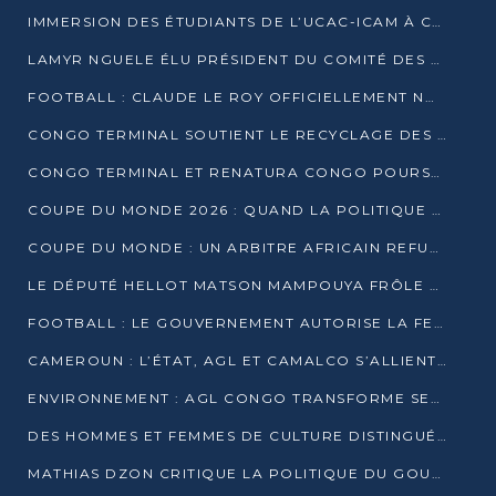
IMMERSION DES ÉTUDIANTS DE L’UCAC-ICAM À CONGO TERMINAL
LAMYR NGUELE ÉLU PRÉSIDENT DU COMITÉ DES MEMBRES D’HONNEUR DU PCT
FOOTBALL : CLAUDE LE ROY OFFICIELLEMENT NOMMÉ SÉLECTIONNEUR DU CONGO
CONGO TERMINAL SOUTIENT LE RECYCLAGE DES DÉCHETS PLASTIQUES À POINTE-NOIRE
CONGO TERMINAL ET RENATURA CONGO POURSUIVENT LEUR COMBAT POUR LA BIODIVERSITÉ
COUPE DU MONDE 2026 : QUAND LA POLITIQUE MENACE L’UNIVERSALITÉ DU FOOTBALL
COUPE DU MONDE : UN ARBITRE AFRICAIN REFUSÉ À L’ENTRÉE DES ÉTATS-UNIS
LE DÉPUTÉ HELLOT MATSON MAMPOUYA FRÔLE LA MORT LORS D’UNE EMBUSCADE DZNS LE POOL
FOOTBALL : LE GOUVERNEMENT AUTORISE LA FECOFOOT À OCCUPER LES COMPLEXES SPORTIFS
CAMEROUN : L’ÉTAT, AGL ET CAMALCO S’ALLIENT POUR UN MÉGA-PROJET FERROVIAIRE
ENVIRONNEMENT : AGL CONGO TRANSFORME SES DÉCHETS EN OUTILS DE FORMATION
DES HOMMES ET FEMMES DE CULTURE DISTINGUÉS POUR LEUR ENGAGEMENT PAR BANTOU CULTURE
MATHIAS DZON CRITIQUE LA POLITIQUE DU GOUVERNEMENT ET ALERTE SUR LA DETTE DU CONGO