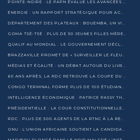
POINTE-NOIRE : LE PAPN ÉVALUE LES AVANCÉES DU MÔLE EST
ÉNERGIE : UN RAPPORT STRATÉGIQUE POUR ACCÉLÉRER LA TRANSITION AU CONGO
DÉPARTEMENT DES PLATEAUX : BOUEMBA, UN VIVIER ÉCONOMIQUE PRÊT À EXPLOSER
GOMA TSÉ-TSÉ : PLUS DE 50 JEUNES FILLES MÈRES SENSIBILISÉES À LA SANTÉ SEXUELLE
QUALIF AU MONDIAL : LE GOUVERNEMENT DÉCLARE LA JOURNÉE DU 1ER AVRIL 2026 CHÔMÉE ET PAYÉE
BRAZZAVILLE PROMET DE « SURVEILLER LE FLEUVE » APRÈS LA QUALIFICATION DE LA RDC AU MONDIAL
MÉDIAS ET ÉGALITÉ : UN DÉBAT AUTOUR DU LIVRE « CES FEMMES QUI REPRENNENT LE POUVOIR SUR LEUR VIE »
60 ANS APRÈS, LA RDC RETROUVE LA COUPE DU MONDE
CONGO TERMINAL FORME PLUS DE 100 ÉTUDIANTS AUX TECHNIQUES D’EMBAUCHE
INTELLIGENCE ÉCONOMIQUE : PATRICE PASSY THÉORISE UNE STRATÉGIE ADAPTÉE AUX CONTEXTES FRAGMENTÉS
PRÉSIDENTIELLE : LA COUR CONSTITUTIONNELLE CONFIRME LA VICTOIRE DE SASSOU NGUESSO AVEC 94,90 % DES SUFFRAGES
RDC : PLUS DE 500 AGENTS DE LA RTNC À LA RETRAITE, UNE PAGE SE TOURNE
ONU : L’UNION AFRICAINE SOUTIENT LA CANDIDATURE DE MACKY SALL
MADIBOU PLONGÉ DANS LE NOIR MALGRÉ L’INSTALLATION D’UN NOUVEAU TRANSFORMATEUR