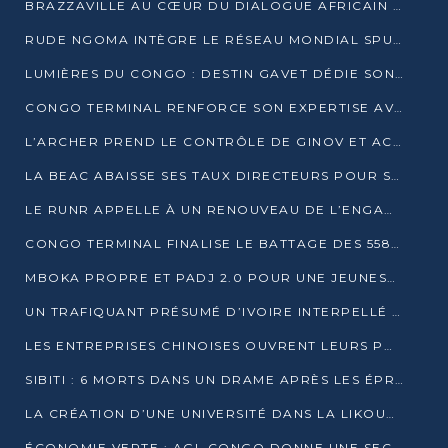
BRAZZAVILLE AU CŒUR DU DIALOGUE AFRICAIN SUR LES OBJECTIFS DE DÉVELOPPEMENT DURABLE
RUDE NGOMA INTÈGRE LE RÉSEAU MONDIAL SPUTNIK PRO APRÈS UNE FORMATION À MOSCOU
LUMIÈRES DU CONGO : DESTIN GAVET DÉDIE SON PRIX À L’UNITÉ NATIONALE ET À LA JEUNESSE
CONGO TERMINAL RENFORCE SON EXPERTISE AVEC NEUF NOUVEAUX FORMATEURS EN ENGINS PORTUAIRES
L’ARCHER PREND LE CONTRÔLE DE GINOV ET ACCÉLÈRE SON VIRAGE NUMÉRIQUE
LA BEAC ABAISSE SES TAUX DIRECTEURS POUR SOUTENIR LA CROISSANCE EN ZONE CEMAC
LE RUNR APPELLE À UN RENOUVEAU DE L’ENGAGEMENT MILITANT
CONGO TERMINAL FINALISE LE BATTAGE DES 558 PIEUX DU FUTUR QUAI DU MÔLE EST
MBOKA PROPRE ET PADJ 2.0 POUR UNE JEUNESSE PLUS AUTONOME
UN TRAFIQUANT PRÉSUMÉ D’IVOIRE INTERPELLÉ À DOLISIE
LES ENTREPRISES CHINOISES OUVRENT LEURS PORTES AUX JEUNES DIPLÔMÉS
SIBITI : 6 MORTS DANS UN DRAME APRÈS LES ÉPREUVES DU BEPC
LA CRÉATION D’UNE UNIVERSITÉ DANS LA LIKOUALA AU CŒUR D’UNE RÉFLEXION NATIONALE
ÉCONOMIE VERTE : AGL CONGO DONNE UNE SECONDE VIE À SES DÉCHETS INDUSTRIELS