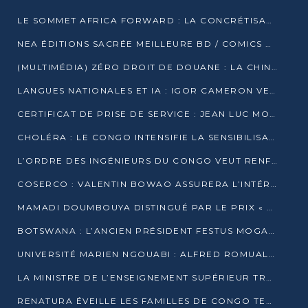
LE SOMMET AFRICA FORWARD : LA CONCRÉTISATION DE PARTENARIATS ÉQUILIBRÉS ET TOURNÉS VERS L’AVENIR ENTRE LE CONTINENT AFRICAIN ET LA FRANCE
NEA ÉDITIONS SACRÉE MEILLEURE BD / COMICS D’AFRIQUE AU KENYA
(MULTIMÉDIA) ZÉRO DROIT DE DOUANE : LA CHINE ET L’AFRIQUE VERS UNE PROXIMITÉ SANS PRÉCÉDENT (PAPIER GÉNÉRAL)
LANGUES NATIONALES ET IA : IGOR CAMERON VEUT ARRIMER LA STRATÉGIE IA À LA LOI SUR LA RECHERCHE
CERTIFICAT DE PRISE DE SERVICE : JEAN LUC MOUTHOU DÉMENT UNE « FAKE NEWS »
CHOLÉRA : LE CONGO INTENSIFIE LA SENSIBILISATION AU MARCHÉ DE TALANGAÏ
L’ORDRE DES INGÉNIEURS DU CONGO VEUT RENFORCER L’ÉTHIQUE ET LA CRÉDIBILITÉ DE LA PROFESSION
COSERCO : VALENTIN BOWAO ASSURERA L’INTÉRIM À LA TÊTE DU BUREAU EXÉCUTIF NATIONAL
MAMADI DOUMBOUYA DISTINGUÉ PAR LE PRIX « SUPER GRAND BÂTISSEUR BABACAR N’DIAYE »
BOTSWANA : L’ANCIEN PRÉSIDENT FESTUS MOGAE EST MORT À 86 ANS
UNIVERSITÉ MARIEN NGOUABI : ALFRED ROMUALD NGUYA POATY SOUTIENT UNE THÈSE SUR LE PARADOXE DE LA CROISSANCE EN ZONE CEMAC
LA MINISTRE DE L’ENSEIGNEMENT SUPÉRIEUR TRACE SA FEUILLE DE ROUTE
RENATURA ÉVEILLE LES FAMILLES DE CONGO TERMINAL À LA PROTECTION DE L’ENVIRONNEMENT