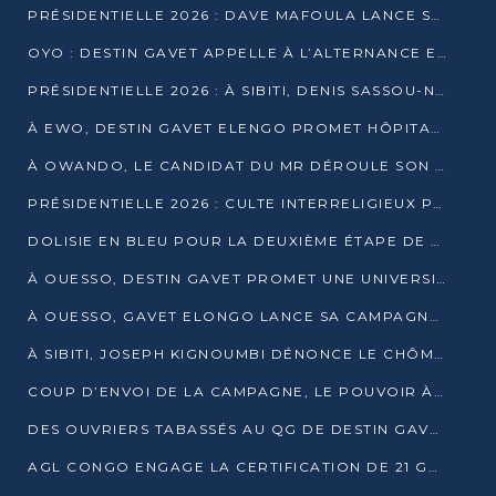
PRÉSIDENTIELLE 2026 : DAVE MAFOULA LANCE SA « VAGUE DU NOUVEAU DÉPART » À IMPFONDO
OYO : DESTIN GAVET APPELLE À L’ALTERNANCE ET À LA RESPONSABILITÉ DE LA JEUNESSE
PRÉSIDENTIELLE 2026 : À SIBITI, DENIS SASSOU-N’GUESSO PARIE SUR LES RESSOURCES DE LA LEKOUMOU
À EWO, DESTIN GAVET ELENGO PROMET HÔPITAL, CHEMIN DE FER ET AUDIT DES FINANCES PUBLIQUES
À OWANDO, LE CANDIDAT DU MR DÉROULE SON PROGRAMME DE “CHANGEMENT”
PRÉSIDENTIELLE 2026 : CULTE INTERRELIGIEUX POUR LA PAIX À OUENZÉ
DOLISIE EN BLEU POUR LA DEUXIÈME ÉTAPE DE CAMPAGNE DE DSN
À OUESSO, DESTIN GAVET PROMET UNE UNIVERSITÉ POUR LA SANGHA
À OUESSO, GAVET ELONGO LANCE SA CAMPAGNE SOUS LE SIGNE DU RENOUVEAU
À SIBITI, JOSEPH KIGNOUMBI DÉNONCE LE CHÔMAGE ET LES DÉFAILLANCES DE L’ÉTAT
COUP D’ENVOI DE LA CAMPAGNE, LE POUVOIR À POINTE-NOIRE, L’OPPOSITION À OUESSO ET SIBITI
DES OUVRIERS TABASSÉS AU QG DE DESTIN GAVET À 24 HEURES DE L’OUVERTURE DE LA CAMPAGNE
AGL CONGO ENGAGE LA CERTIFICATION DE 21 GRUTIERS AUX NORMES INTERNATIONALES