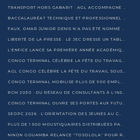
TRANSPORT HORS GABARIT : AGL ACCOMPAGNE LE DÉVELOPPEMENT DU SECTEUR BRASSICOLE AU CONGO
BACCALAURÉAT TECHNIQUE ET PROFESSIONNEL : 16 352 CANDIDATS LANCÉS DANS LES ÉPREUVES D’EPS
FAUX, OMAR JUNIOR DENIS N’A PAS ÉTÉ NOMMÉ AIDE DE CAMP ADJOINT DE DENIS SASSOU NGUESSO
LIBERTÉ DE LA PRESSE : LE JEC DRESSE UN TABLEAU PRÉOCCUPANT AU CONGO
L’ENFICE LANCE SA PREMIÈRE ANNÉE ACADÉMIQUE AVEC 100 FUTURS ENSEIGNANTS
CONGO TERMINAL CÉLÈBRE LA FÊTE DU TRAVAIL AVEC SES COLLABORATEURS À POINTE-NOIRE
AGL CONGO CÉLÈBRE LA FÊTE DU TRAVAIL SOUS LE SIGNE DE LA COHÉSION
CONGO TERMINAL MOBILISE PLUS DE 900 EMPLOYÉS AUTOUR DE LA SÉCURITÉ AU TRAVAIL
RCM 2030 : DU RÉSEAU DE CONSULTANTS À L’INSTRUMENT DE PUISSANCE EN AFRIQUE FRANCOPHONE
CONGO TERMINAL OUVRE SES PORTES AUX FUTURS INGÉNIEURS AU FORUM DES MÉTIERS D’UCAC-ICAM
SEOPC 2026 : L’ORIENTATION DES JEUNES AU CŒUR DE LA DEUXIÈME ÉDITION
PLUS DE 1 500 MOUSTIQUAIRES DISTRIBUÉES PAR AGL ET CONGO TERMINAL DANS LA LUTTE CONTRE LE PALUDISME
NINON GOUAMBA RELANCE “TOSOLOLA” POUR RENFORCER LE DIALOGUE AVEC LES CITOYENS