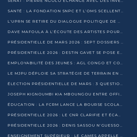
SÉNAT : PIERRE NGOLO ÉCHANGE AVEC DES INVESTISSEURS DU NUMÉRIQUE
SANTÉ : LA FONDATION SNPC ET L’OMS SCELLENT UN PARTENARIAT STRATÉGIQUE DE TROIS ANS
L’UPRN SE RETIRE DU DIALOGUE POLITIQUE DE DJAMBALA : TENSIONS DANS LE PRÉ-ÉLECTORAL CONGOLAIS
DAVE MAFOULA À L’ÉCOUTE DES ARTISTES POUR REDÉFINIR SA POLITIQUE CULTURELLE
PRÉSIDENTIELLE DE MARS 2026 : SEPT DOSSIERS DE CANDIDATURE ENREGISTRÉS À LA CLÔTURE DES DÉPÔTS
PRÉSIDENTIELLE 2026 : DESTIN GAVET SE POSE EN CANDIDAT DU « RAS-LE-BOL »
EMPLOYABILITÉ DES JEUNES : AGL CONGO ET CONGO TERMINAL S’ALLIENT À UCAC-ICAM
LE MJPU DÉPLOIE SA STRATÉGIE DE TERRAIN EN FAVEUR DE DSN
ÉLECTION PRÉSIDENTIELLE DE MARS : 3 QUESTIONS À UN EXPERT CONGOLAIS DE LA CYBERSÉCURITÉ
JOSEPH KIGNOUMBI KIA MBOUNGOU ENTRE OFFICIELLEMENT EN COURSE POUR LA PRÉSIDENTIELLE
ÉDUCATION : LA FCRM LANCE LA BOURSE SCOLAIRE FRANCINE-NTOUMI POUR PROMOUVOIR LES FILIÈRES SCIENTIFIQUES
PRÉSIDENTIELLE 2026 : LE CNR CLARIFIE ET ÉCARTE LA CANDIDATURE DU PASTEUR NTUMI
PRÉSIDENTIELLE 2026 : DENIS SASSOU N’GUESSO ANNONCE OFFICIELLEMENT SA CANDIDATURE
ENSEIGNEMENT SUPÉRIEUR : LE CAMES APPELLE À UNE UNIVERSITÉ AFRICAINE AXÉE SUR L’EMPLOYABILITÉ