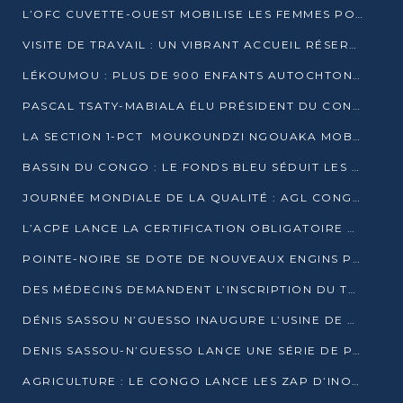
L’OFC CUVETTE-OUEST MOBILISE LES FEMMES POUR ACCUEILLIR LE PRÉSIDENT DE LA RÉPUBLIQUE
VISITE DE TRAVAIL : UN VIBRANT ACCUEIL RÉSERVÉ À DENIS SASSOU-N’GUESSO PAR L’ASSOCIATION « LES AMIS DE WOMO »
LÉKOUMOU : PLUS DE 900 ENFANTS AUTOCHTONES REÇOIVENT DES KITS SCOLAIRES GRÂCE À L’ESPACE OPOKO
PASCAL TSATY-MABIALA ÉLU PRÉSIDENT DU CONSEIL NATIONAL DE L’UPADS
LA SECTION 1-PCT MOUKOUNDZI NGOUAKA MOBILISE 100 000 FCFA POUR LE 6ᵉ CONGRÈS DU PARTI
BASSIN DU CONGO : LE FONDS BLEU SÉDUIT LES BAILLEURS À BELÉM
JOURNÉE MONDIALE DE LA QUALITÉ : AGL CONGO FORME ET SENSIBILISE LES JEUNES TALENTS
L’ACPE LANCE LA CERTIFICATION OBLIGATOIRE DES CONTRATS DE TRAVAIL DES TRANSPORTEURS
POINTE-NOIRE SE DOTE DE NOUVEAUX ENGINS POUR L’ASSAINISSEMENT ET L’ENTRETIEN ROUTIER
DES MÉDECINS DEMANDENT L’INSCRIPTION DU TRAITEMENT DU PIED-BOT DANS LES CURSUS UNIVERSITAIRES
DÉNIS SASSOU N’GUESSO INAUGURE L’USINE DE VALORISATION DU GAZ ASSOCIÉ
DENIS SASSOU-N’GUESSO LANCE UNE SÉRIE DE PROJETS DANS LE KOUILOU
AGRICULTURE : LE CONGO LANCE LES ZAP D’INONI ET YONO