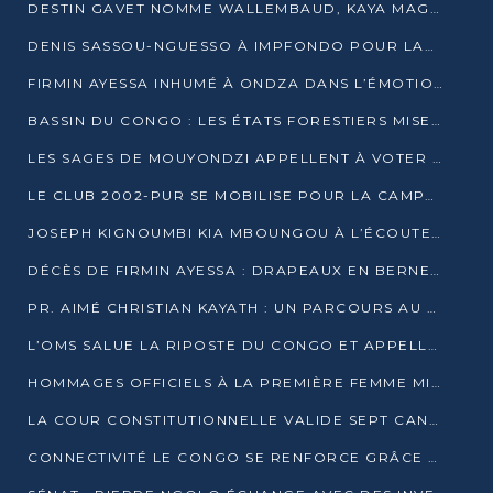
DESTIN GAVET NOMME WALLEMBAUD, KAYA MAGANE, BOUDZIKA ET MBOUSSA-ELLAH AUX COMMANDES DE SA CAMPAGNE
DENIS SASSOU-NGUESSO À IMPFONDO POUR LANCER LE CORRIDOR 13
FIRMIN AYESSA INHUMÉ À ONDZA DANS L’ÉMOTION ET LE RECUEILLEMENT
BASSIN DU CONGO : LES ÉTATS FORESTIERS MISENT SUR LES MARCHÉS CARBONE
LES SAGES DE MOUYONDZI APPELLENT À VOTER DENIS SASSOU-NGUESSO
LE CLUB 2002-PUR SE MOBILISE POUR LA CAMPAGNE
JOSEPH KIGNOUMBI KIA MBOUNGOU À L’ÉCOUTE DE TALANGAÏ
DÉCÈS DE FIRMIN AYESSA : DRAPEAUX EN BERNE LUNDI
PR. AIMÉ CHRISTIAN KAYATH : UN PARCOURS AU SERVICE DE LA RECHERCHE ET DE L’INNOVATION
L’OMS SALUE LA RIPOSTE DU CONGO ET APPELLE À DES RÉFORMES DURABLES
HOMMAGES OFFICIELS À LA PREMIÈRE FEMME MINISTRE DU CONGO
LA COUR CONSTITUTIONNELLE VALIDE SEPT CANDIDATURES POUR LA PRÉSIDENTIELLE
CONNECTIVITÉ LE CONGO SE RENFORCE GRÂCE AU CÂBLE 2AFRICA