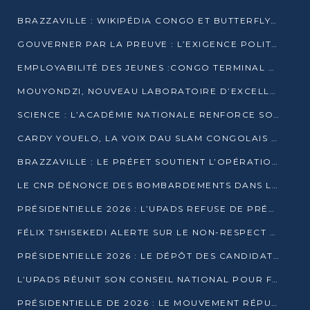
BRAZZAVILLE : WIKIPÉDIA CONGO ET BUTTERFLY SCELLENT UN PARTENARIAT POUR STRUCTURER LE BÉNÉVOLAT NUMÉRIQUE
GOUVERNER PAR LA PREUVE : L’EXIGENCE POLITIQUE DU XXIᵉ SIÈCLE
EMPLOYABILITÉ DES JEUNES :CONGO TERMINAL S’ALLIE À L’ESCIC POUR RAPPROCHER L’ÉCOLE DU TERRAIN
MOUYONDZI, NOUVEAU LABORATOIRE D’EXCELLENCE PÉDAGOGIQUE AVEC L’ENFICE
SCIENCE : L’ACADÉMIE NATIONALE RENFORCE SON ÉQUIPE ET TRACE SA FEUILLE DE ROUTE 2026
CARDY YOUELO, LA VOIX DAU SLAM CONGOLAIS QUI INTERPELLE LE MONDE
BRAZZAVILLE : LE PRÉFET SOUTIENT L’OPÉRATION « ZÉRO KULUNA » ET APPELLE À LA VIGILANCE CITOYENNE
LE CNR DÉNONCE DES BOMBARDEMENTS DANS LE POOL ET ACCUSE LE GOUVERNEMENT
PRÉSIDENTIELLE 2026 : L’UPADS REFUSE DE PRÉSENTER UN CANDIDAT ET DÉNONCE UN PROCESSUS NON CRÉDIBLE
FÉLIX TSHISEKEDI ALERTE SUR LE NON-RESPECT DES ENGAGEMENTS DE PAIX APRÈS SA RENCONTRE AVEC D. SASSOU-NGUESSO
PRÉSIDENTIELLE 2026 : LE DÉPÔT DES CANDIDATURES OUVERT DU 29 JANVIER AU 12 FÉVRIER
L’UPADS RÉUNIT SON CONSEIL NATIONAL POUR FIXER SA LIGNE POLITIQUE À DEUX MOIS DE LA PRÉSIDENTIELLE
PRÉSIDENTIELLE DE 2026 : LE MOUVEMENT RÉPUBLICAIN DÉNONCE UNE CONVOCATION ÉLECTORALE « OPAQUE ET PRÉCIPITÉE »