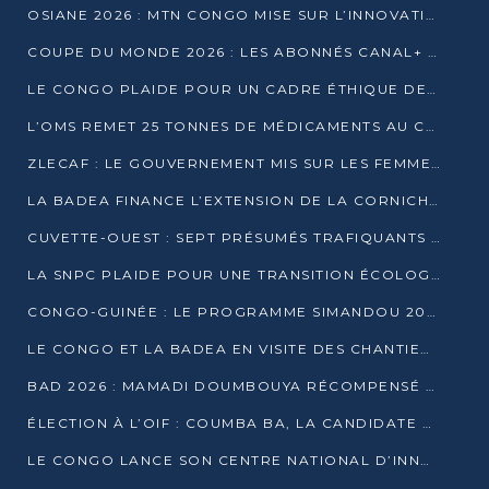
OSIANE 2026 : MTN CONGO MISE SUR L’INNOVATION POUR RELEVER LES DÉFIS AFRICAINS
COUPE DU MONDE 2026 : LES ABONNÉS CANAL+ AU CONGO DÉÇUS À QUELQUES JOURS DU COUP D’ENVOI
LE CONGO PLAIDE POUR UN CADRE ÉTHIQUE DE L’INTELLIGENCE ARTIFICIELLE À DAKAR
L’OMS REMET 25 TONNES DE MÉDICAMENTS AU CONGO POUR RENFORCER LA RIPOSTE AUX ÉPIDÉMIES
ZLECAF : LE GOUVERNEMENT MIS SUR LES FEMMES ENTREPRENEURES
LA BADEA FINANCE L’EXTENSION DE LA CORNICHE SUD DE BRAZZAVILLE
CUVETTE-OUEST : SEPT PRÉSUMÉS TRAFIQUANTS DE FAUNE INTERPELLÉS À EWO ET KELLÉ
LA SNPC PLAIDE POUR UNE TRANSITION ÉCOLOGIQUE PROGRESSIVE
CONGO-GUINÉE : LE PROGRAMME SIMANDOU 2040 AU CŒUR DES ÉCHANGES À LA BAD
LE CONGO ET LA BADEA EN VISITE DES CHANTIERS
BAD 2026 : MAMADI DOUMBOUYA RÉCOMPENSÉ PAR LE TROPHÉE BABACAR NDIAYE À BRAZZAVILLE
ÉLECTION À L’OIF : COUMBA BA, LA CANDIDATE DISCRÈTE QUI BOUSCULE LE JEU DIPLOMATIQUE
LE CONGO LANCE SON CENTRE NATIONAL D’INNOVATION