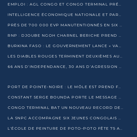
EMPLOI : AGL CONGO ET CONGO TERMINAL PRÉSÉLECTIONNENT PLUS DE 70 JEUNES À POINTE-NOIRE
INTELLIGENCE ÉCONOMIQUE NATIONALE ET PARTENARIATS INTERNATIONAUX : VERS UNE DOCTRINE SOUVERAINE DE SÉCURITÉ ÉCONOMIQUE
PRÈS DE 700 000 EVP MANUTENTIONNÉS EN SIX MOIS PAR CONGO TERMINAL
RNP : DJOUBE NGOH CHARNEL BERICHE PREND LES RÊNES DU PARTI
BURKINA FASO : LE GOUVERNEMENT LANCE « VACANCES UTILES 2026 » POUR FORMER LES ÉLÈVES À 15 MÉTIERS
LES DIABLES ROUGES TERMINENT DEUXIÈMES AU CHAMPIONNAT D’AFRIQUE ZONE 3
66 ANS D’INDEPENDANCE, 30 ANS D’AGRESSION RWAN DAISE : 4 PRESIDENCES, UN ECHEC COLLECTIF
PORT DE POINTE-NOIRE : LE MÔLE EST PREND FORME ET VISE LES GÉANTS DES MERS
CONSTANT SERGE BOUNDA PORTE LE MESSAGE DE COMPASSION DE DENIS SASSOU NGUESSO EN IRAN
CONGO TERMINAL BAT UN NOUVEAU RECORD DE PRODUCTIVITÉ AU PORT DE POINTE-NOIRE
LA SNPC ACCOMPAGNE SIX JEUNES CONGOLAIS AUX OLYMPIADES PANAFRICAINES DE MATHÉMATIQUES
L’ÉCOLE DE PEINTURE DE POTO-POTO FÊTE 75 ANS AU SERVICE DE L’ART CONGOLAIS