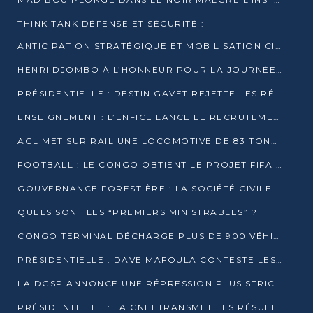
THINK TANK DÉFENSE ET SÉCURITÉ :
ANTICIPATION STRATÉGIQUE ET MOBILISATION CITOYENNE POUR NOTRE SOUVERAINETÉ NATIONALE
HENRI DJOMBO À L’HONNEUR POUR LA JOURNÉE MONDIALE DU THÉÂTRE
PRÉSIDENTIELLE : DESTIN GAVET REJETTE LES RÉSULTATS ET APPELLE À UN DIALOGUE NATIONAL
ENSEIGNEMENT : L’ENFICE LANCE LE RECRUTEMENT DE SA PREMIÈRE PROMOTION DE PROFESSEURS DES ÉCOLES
AGL MET SUR RAIL UNE LOCOMOTIVE DE 83 TONNES À POINTE-NOIRE
FOOTBALL : LE CONGO OBTIENT LE PROJET FIFA ARENA POUR SES 15 DÉPARTEMENTS
GOUVERNANCE FORESTIÈRE : LA SOCIÉTÉ CIVILE CONGOLAISE AFFICHE SES PRIORITÉS POUR 2026
QUELS SONT LES “PREMIERS MINISTRABLES” ?
CONGO TERMINAL DÉCHARGE PLUS DE 900 VÉHICULES EN QUELQUES HEURES
PRÉSIDENTIELLE : DAVE MAFOULA CONTESTE LES RÉSULTATS PROVISOIRES
LA DGSP ANNONCE UNE RÉPRESSION PLUS STRICTE CONTRE LES MOTO-TAXIS
PRÉSIDENTIELLE : LA CNEI TRANSMET LES RÉSULTATS PROVISOIRES À LA COUR CONSTITUTIONNELLE