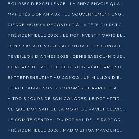
BOURSES D’EXCELLENCE : LA SNPC ENVOIE QUATRE NOUVEAUX TALENTS CONGOLAIS SE FORMER À BAKOU
MARCHÉS DOMANIAUX : LE GOUVERNEMENT ENGAGE LA STRUCTURATION DES TAXES D’ASSAINISSEMENT
PIERRE MOUSSA RECONDUIT À LA TÊTE DU PCT JUSQU’EN 2031
PRÉSIDENTIELLE 2026 : LE PCT INVESTIT OFFICIELLEMENT DENIS SASSOU NGUESSO
DENIS SASSOU-N’GUESSO EXHORTE LES CONGOLAIS À L’UNITÉ ET AU FAIR-PLAY DÉMOCRATIQUE EN 2026
RÉVEILLON D’ARMES 2025 : DENIS SASSOU-N’GUESSO GARANTIT DES ÉLECTIONS 2026 PAISIBLES ET SÉCURISÉES
CONGRÈS DU PCT : LE CLUB 2002 RÉAFFIRME SON SOUTIEN À DENIS SASSOU-N’GUESSO POUR 2026
ENTREPRENEURIAT AU CONGO : UN MILLION D’EUROS POUR FINANCER LES STARTUPS DÈS 2026
LE PCT OUVRE SON 6ᵉ CONGRÈS ET APPELLE À LA CANDIDATURE DE DENIS SASSOU NGUESSO
À TROIS JOURS DE SON CONGRÈS, LE PCT AFFIRME AVOIR ATTEINT TOUS SES OBJECTIFS
CE QUE L’ON SAIT DE LA MORT DE RAVIET CELVIC N’TSIANTSIE
LE COMITÉ CENTRAL DU PCT VALIDE LE RAPPORT DU CONGRÈS ET SOUTIENT DENIS SASSOU N’GUESSO
PRÉSIDENTIELLE 2026 : MABIO ZINGA MAVOUNGOU DÉCLARE SA CANDIDATURE ET CHARGE LE BILAN DU PCT