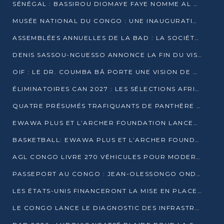
SÉNÉGAL : BASSIROU DIOMAYE FAYE NOMME AL AMINOU LÔ PREMIER MINISTRE
MUSÉE NATIONAL DU CONGO : UNE INAUGURATION PORTEUSE D’ESPOIR POUR LA CULTURE
ASSEMBLÉES ANNUELLES DE LA BAD : LA SOCIÉTÉ CIVILE CONGOLAISE À LA RECHERCHE DE PARTENAIRES POUR SES PROJETS
DENIS SASSOU-NGUESSO ANNONCE LA FIN DU VISA POUR LES AFRICAINS EN 2027
OIF : LE DR. COUMBA BÂ PORTE UNE VISION DE DIALOGUE, DE STABILITÉ ET DE RÉFORME À LA TÊTE
ÉLIMINATOIRES CAN 2027 : LES SÉLECTIONS AFRICAINES CONNAISSENT LEURS ADVERSAIRES
QUATRE PRÉSUMÉS TRAFIQUANTS DE PANTHÈRE ARRÊTÉS À EWO
EWAWA PLUS ET L’ARCHER FOUNDATION LANCENT UN CAMP DE BASKET POUR LES JEUNES À BRAZZAVILLE
BASKETBALL: EWAWA PLUS ET L’ARCHER FOUNDATION LANCENT UN CAMP POUR LES JEUNES
AGL CONGO LIVRE 270 VÉHICULES POUR MODERNISER LE TRANSPORT URBAIN
PASSEPORT AU CONGO : JEAN-OLESSONGO ONDAYE VEUT METTRE FIN AUX LENTEURS ADMINISTRATIVES
LES ÉTATS-UNIS FINANCERONT LA MISE EN PLACE DE JUSQU’À 50 CLINIQUES DE LUTTE CONTRE L’EBOLA
LE CONGO LANCE LE DIAGNOSTIC DES INFRASTRUCTURES SPORTIVES DU COMPLEXE DE KINTÉLÉ