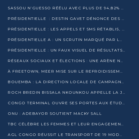
SASSOU N’GUESSO RÉÉLU AVEC PLUS DE 94,82% DES VOIX
PRÉSIDENTIELLE : DESTIN GAVET DÉNONCE DES IRRÉGULARITÉS ET REVENDIQUE LA VICTOIRE
PRÉSIDENTIELLE : LES APPELS ET SMS RÉTABLIS, INTERNET RESTE BLOQUÉ
PRÉSIDENTIELLE A : UN SCRUTIN MARQUÉ PAR LA COUPURE D’INTERNET ET UNE AFFLUENCE TIMIDE À BRAZZAVILLE
PRÉSIDENTIELLE : UN FAUX VISUEL DE RÉSULTATS CIRCULE
RÉSEAUX SOCIAUX ET ÉLECTIONS : UNE ARÈNE NUMÉRIQUE EN PLEINE MUTATION AU CONGO
À FREETOWN, MEER MISE SUR LE REFROIDISSEMENT PASSIF FACE À LA CHALEUR EXTRÊME
BOUEMBA : LA DIRECTION LOCALE DE CAMPAGNE DE DENIS SASSOU N’GUESSO MULTIPLIE LES ACTIVITÉS DE MOBILISATION
ROCH BREDIN BISSALA NKOUNKOU APPELLE LA JEUNESSE DE GOMA TSÉ-TSÉ À UN VOTE MASSIF POUR DENIS SASSOU NGUESSO
CONGO TERMINAL OUVRE SES PORTES AUX ÉTUDIANTS EN TRANSPORT ET LOGISTIQUE
ONU : ADEBAYOR SOUTIENT MACKY SALL
TBC CÉLÈBRE LES FEMMES ET LEUR ENGAGEMENT À L’OCCASION DU 8 MARS
AGL CONGO RÉUSSIT LE TRANSPORT DE 19 MODULES HORS GABARIT ENTRE POINTE-NOIRE ET BRAZZAVILLE