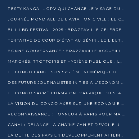
PESTY KANGA, L’OPV QUI CHANGE LE VISAGE DU REPORTAGE AU CONGO
JOURNÉE MONDIALE DE L’AVIATION CIVILE : LE CONGO MISE SUR L’INNOVATION ET LA SÉCURITÉ
BILILI BD FESTIVAL 2025 : BRAZZAVILLE CÉLÈBRE DIX ANS DE CRÉATION GRAPHIQUE AFRICAINE
TENTATIVE DE COUP D’ÉTAT AU BÉNIN : LE LIEUTENANT-COLONEL TIGRI S’AUTOPROCLAME CHEF D’UN COMITÉ MILITAIRE
BONNE GOUVERNANCE : BRAZZAVILLE ACCUEILLE LES PREMIÈRES JOURNÉES CONGOLAISES DE L’ÉVALUATION
MARCHÉS, TROTTOIRS ET HYGIÈNE PUBLIQUE : LE GOUVERNEMENT DURCIT LE TON
LE CONGO LANCE SON SYSTÈME NUMÉRIQUE DE VÉRIFICATION DU BOIS
DES FUTURS JOURNALISTES INITIÉS À L’ÉCONOMIE BLEUE DURABLE
LE CONGO SACRÉ CHAMPION D’AFRIQUE DU SLAM 2025
LA VISION DU CONGO AXÉE SUR UNE ÉCONOMIE BAS CARBONE AU RENDEZ-VOUS DE MONACO 2025
RECONNAISSANCE : HONNEUR À PARIS POUR MAIXENT RAOUL OMINGA
CANAL+ RELANCE LA CHAÎNE CAN ET DÉVOILE UNE OFFRE EXCEPTIONNELLE POUR DÉCEMBRE
LA DETTE DES PAYS EN DÉVELOPPEMENT ATTEINT UN SOMMET HISTORIQUE ENTRE 2022 ET 2024