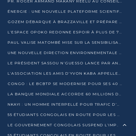
PR. ROGER ARMAND MAKANY RÉÉLU AU CONSEIL DE L’AUF
ÉNERGIE : UNE NOUVELLE PLATEFORME SCIENTIFIQUE POUR LA TRANSITION ÉNERGÉTIQUE EN AFRIQUE CENTRALE
GOZEM DÉBARQUE À BRAZZAVILLE ET PRÉPARE SON ARRIVÉE À POINTE-NOIRE
L’ESPACE OPOKO REDONNE ESPOIR À PLUS DE 775 ÉLÈVES AUTOCHTONES DANS LE NORD DU CONGO
PAUL VALISE MATOMBÉ MISE SUR LA SENSIBILISATION POUR ÉRAQUER LE GRAND BANDITISME
UNE NOUVELLE DIRECTION ENVIRONNEMENTALE POUR RENFORCER LA GESTION DES DONNÉES AU CONGO
LE PRÉSIDENT SASSOU N’GUESSO LANCE PAR ANTICIPATION LA 39ÈME JOURNÉE NATIONALE DE L’ARBRE
L’ASSOCIATION LES AMIS D’YVON KABA APPELLENT DENIS SASSOU N’GUESSO À SE PORTER CANDIDAT
CONGO : LE BCBTP SE MODERNISE POUR SES 40 ANS D’EXISTENCE
LA BANQUE MONDIALE ACCORDE 60 MILLIONS DE DOLLARS POUR LA RÉSILIENCE URBAINE AU CONGO
NKAYI : UN HOMME INTERPELLÉ POUR TRAFIC D’UN BÉBÉ CHIMPANZÉ
55 ÉTUDIANTS CONGOLAIS EN ROUTE POUR LES UNIVERSITÉS ALGÉRIENNES
LE GOUVERNEMENT CONGOLAIS SUSPEND L’IMPORTATION DES MACHETTES ET DES MOTOS
55 ÉTUDIANTS CONGOLAIS EN ROUTE POUR LES UNIVERSITÉS ALGÉRIENNES