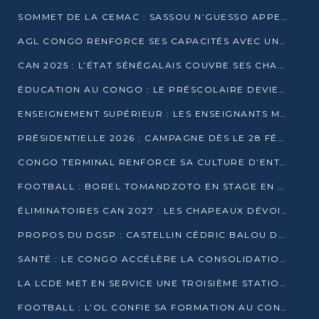
SOMMET DE LA CEMAC : SASSOU N’GUESSO APPELLE À LA VIGILANCE FACE AUX RISQUES ÉCONOMIQUES
AGL CONGO RENFORCE SES CAPACITÉS AVEC UNE GRUE DE 250 TONNES
CAN 2025 : L’ÉTAT SÉNÉGALAIS COUVRE SES CHAMPIONS D’AFRIQUE DE RÉCOMPENSES EXCEPTIONNELLES
ÉDUCATION AU CONGO : LE PRÉSCOLAIRE DEVIENT OBLIGATOIRE, LE BTS CONSACRÉ DIPLÔME D’ÉTAT
ENSEIGNEMENT SUPÉRIEUR : LES ENSEIGNANTS MAINTIENNENT LA GRÈVE ET EXIGENT UN ACCORD ÉCRIT AVEC L’ÉTAT
PRÉSIDENTIELLE 2026 : CAMPAGNE DÈS LE 28 FÉVRIER, SCRUTIN LES 12 ET 15 MARS
CONGO TERMINAL RENFORCE SA CULTURE D’ENTREPRISE AVEC LE PROGRAMME « WIN TOGETHER »
FOOTBALL : BOREL TOMANDZOTO EN STAGE EN ESPAGNE AVEC POLISSYA FC
ÉLIMINATOIRES CAN 2027 : LES CHAPEAUX DÉVOILÉS, LE CONGO FIXÉ SUR SON SORT
PROPOS DU DGSP : CASTELLIN CÉDRIC BALOU DÉNONCE DES PROPOS INTIMIDANTS
SANTÉ : LE CONGO ACCÉLÈRE LA CONSOLIDATION DE L’OFFRE DE SOINS
LA LCDE MET EN SERVICE UNE TROISIÈME STATION D’EAU POTABLE À MFILOU
FOOTBALL : L’OL CONFIE SA FORMATION AU CONGOLAIS CHRISTIAN BASSILA