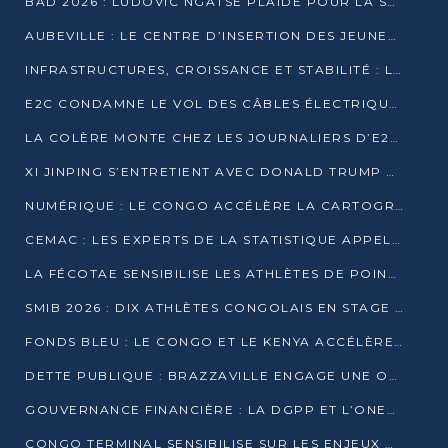
BAD 2026 : LUDOVIC NGATSÉ PLAIDE POUR LA SOUVERAINETÉ FINANCIÈRE AFRICAINE
AUBEVILLE : LE CENTRE D’INSERTION DES JEUNES PRÊT À OUVRIR SES PORTES
INFRASTRUCTURES, CROISSANCE ET STABILITÉ : LA GUINÉE AFFÛTE SES AMBITIONS
E2C CONDAMNE LE VOL DES CÂBLES ÉLECTRIQUES APRÈS UNE VIDÉO VIRALE
LA COLÈRE MONTE CHEZ LES JOURNALIERS D’E2C QUI DÉNONCENT 20 ANS DE PRÉCARITÉ
XI JINPING S’ENTRETIENT AVEC DONALD TRUMP À BEIJING
NUMÉRIQUE : LE CONGO ACCÉLÈRE LA CARTOGRAPHIE DE SES INFRASTRUCTURES DIGITALES
CEMAC : LES EXPERTS DE LA STATISTIQUE APPELLENT À RENFORCER LA SÉCURISATION DES DONNÉES
LA FÉCOTAE SENSIBILISE LES ATHLÈTES DE POINTE-NOIRE À L’HYGIÈNE ALIMENTA
SMIB 2026 : DIX ATHLÈTES CONGOLAIS EN STAGE AU KENYA
FONDS BLEU : LE CONGO ET LE KENYA ACCÉLÈRENT LA MOBILISATION DES FINANCEMENTS
DETTE PUBLIQUE : BRAZZAVILLE ENGAGE UNE OPÉRATION DE RACHAT DE 575 MILLIONS DE DOLLARS
GOUVERNANCE FINANCIÈRE : LA DGPP ET L’ONEC-C VERS UN PARTENARIAT POUR ASSAINIR LES ENTREPRISES PUBLIQUES
CONGO TERMINAL SENSIBILISE SUR LES ENJEUX DE LA SANTÉ MENTALE EN