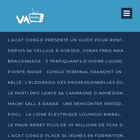
L’ACAT CONGO PRÉSENTE UN GUIDE POUR RENFORCER LES GARANTIES JUDICIAIRES EN GARDE À VUE
DEPUIS SA CELLULE À OUESSO, JONAS FRED MAKITA DÉNONCE CE QU’IL QUALIFIE DE DÉNI DE JUSTICE
BRACONNAGE : 3 TRAFIQUANTS D’IVOIRE LOURDEMENT CONDAMNÉS À DJAMBALA
POINTE-NOIRE : CONGO TERMINAL FRANCHIT UN CAP HISTORIQUE AVEC 99 MOUVEMENTS/HEURE
KELLÉ, L’ELDORADO DES PROFESSIONNELLES DU SEXE
LE PARTI DPC LANCE SA CAMPAGNE D’ADHÉSIONS ET VEUT STRUCTURER SA PRÉSENCE DANS LES 15 DÉPARTEMENTS
MACKY SALL À DAKAR : UNE RENCONTRE PRÉSIDENTIELLE QUI DIVISE L’OPINION SÉNÉGALAISE
POOL : LA LIGNE ÉLECTRIQUE LOUINGUI-KINKALA-BOKO MISE EN SERVICE
LE PNUD REMET PLUS DE 49 MILLIONS DE FCFA D’ÉQUIPEMENTS POUR ACCÉLÉRER LA NUMÉRISATION DU SYSTÈME DE SANTÉ
L’ACAT CONGO PLACE 54 JEUNES EN FORMATION PROFESSIONNELLE