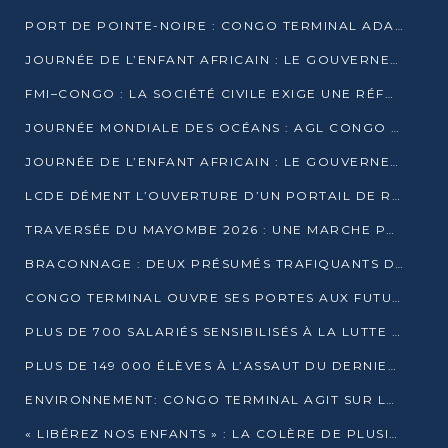
PORT DE POINTE-NOIRE : CONGO TERMINAL ADAPTE SON DRAGAGE AUX SABLES BITUMINEUX
JOURNÉE DE L’ENFANT AFRICAIN : LE GOUVERNEMENT RÉAFFIRME SON ENGAGEMENT POUR L’ACCÈS À L’EAU ET À L’ASSAINISSEMENT
FMI–CONGO : LA SOCIÉTÉ CIVILE EXIGE UNE RÉFORME DE LA FISCALITÉ PÉTROLIÈRE
JOURNÉE MONDIALE DES OCÉANS : AGL CONGO MOBILISE SES COLLABORATEURS POUR LA PRÉSERVATION DE LA BIODIVERSITÉ MARINE
JOURNÉE DE L’ENFANT AFRICAIN : LE GOUVERNEMENT MOBILISÉ POUR L’HYGIÈNE DANS LES ORPHELINATS
LCDE DÉMENT L’OUVERTURE D’UN PORTAIL DE RECRUTEMENT ET APPELLE À LA VIGILANCE
TRAVERSÉE DU MAYOMBE 2026 : UNE MARCHE POUR SENSIBILISER ET DÉPISTER AU DIABÈTE
BRACONNAGE : DEUX PRÉSUMÉS TRAFIQUANTS D’HIPPOPOTAME ÉCROUÉS À BRAZZAVILLE
CONGO TERMINAL OUVRE SES PORTES AUX FUTURS INGÉNIEURS DE L’UCAC-ICAM
PLUS DE 700 SALARIÉS SENSIBILISÉS À LA LUTTE CONTRE LA TUBERCULOSE À CONGO TERMINAL
PLUS DE 149 000 ÉLÈVES À L’ASSAUT DU DERNIER CEPE
ENVIRONNEMENT: CONGO TERMINAL AGIT SUR LE TERRAIN ET FORME LES PLUS JEUNES
« LIBÉREZ NOS ENFANTS » : LA COLÈRE DE PLUSIEURS MÈRES À BRAZZAVILLE CONTRE LA DGSP