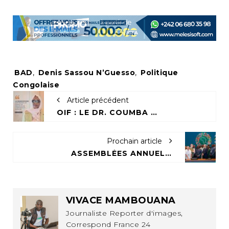
Tags:
BAD
,
Denis Sassou N’Guesso
,
Politique
Congolaise
Article précédent
OIF : LE DR. COUMBA BÂ PORTE UNE VISION DE DIALOGUE, DE STABILITÉ ET DE RÉFORME À LA TÊTE
Prochain article
ASSEMBLÉES ANNUELLES DE LA BAD : LA SOCIÉTÉ CIVILE CONGOLAISE À LA RECHERCHE DE PARTENAIRES POUR SES PROJETS
VIVACE MAMBOUANA
Journaliste Reporter d'images,
Correspond France 24