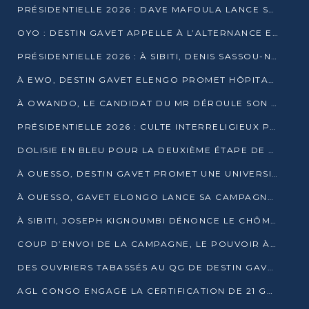
PRÉSIDENTIELLE 2026 : DAVE MAFOULA LANCE SA « VAGUE DU NOUVEAU DÉPART » À IMPFONDO
OYO : DESTIN GAVET APPELLE À L’ALTERNANCE ET À LA RESPONSABILITÉ DE LA JEUNESSE
PRÉSIDENTIELLE 2026 : À SIBITI, DENIS SASSOU-N’GUESSO PARIE SUR LES RESSOURCES DE LA LEKOUMOU
À EWO, DESTIN GAVET ELENGO PROMET HÔPITAL, CHEMIN DE FER ET AUDIT DES FINANCES PUBLIQUES
À OWANDO, LE CANDIDAT DU MR DÉROULE SON PROGRAMME DE “CHANGEMENT”
PRÉSIDENTIELLE 2026 : CULTE INTERRELIGIEUX POUR LA PAIX À OUENZÉ
DOLISIE EN BLEU POUR LA DEUXIÈME ÉTAPE DE CAMPAGNE DE DSN
À OUESSO, DESTIN GAVET PROMET UNE UNIVERSITÉ POUR LA SANGHA
À OUESSO, GAVET ELONGO LANCE SA CAMPAGNE SOUS LE SIGNE DU RENOUVEAU
À SIBITI, JOSEPH KIGNOUMBI DÉNONCE LE CHÔMAGE ET LES DÉFAILLANCES DE L’ÉTAT
COUP D’ENVOI DE LA CAMPAGNE, LE POUVOIR À POINTE-NOIRE, L’OPPOSITION À OUESSO ET SIBITI
DES OUVRIERS TABASSÉS AU QG DE DESTIN GAVET À 24 HEURES DE L’OUVERTURE DE LA CAMPAGNE
AGL CONGO ENGAGE LA CERTIFICATION DE 21 GRUTIERS AUX NORMES INTERNATIONALES