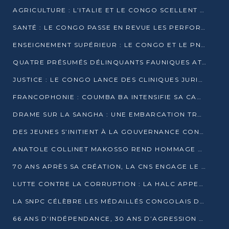
AGRICULTURE : L’ITALIE ET LE CONGO SCELLENT UN PARTENARIAT POUR UNE PRODUCTION LOCALE DURABLE
SANTÉ : LE CONGO PASSE EN REVUE LES PERFORMANCES DE SES HÔPITAUX À MI-PARCOURS
ENSEIGNEMENT SUPÉRIEUR : LE CONGO ET LE PNUD VEULENT RAPPROCHER LA FORMATION UNIVERSITAIRE DES BESOINS DU MARCHÉ DE L’EMPLOI
QUATRE PRÉSUMÉS DÉLINQUANTS FAUNIQUES ATTENDUS DEVANT LA JUSTICE POUR TRAFIC D’IVOIRE
JUSTICE : LE CONGO LANCE DES CLINIQUES JURIDIQUES POUR RAPPROCHER LE DROIT DES CITOYENS
FRANCOPHONIE : COUMBA BA INTENSIFIE SA CAMPAGNE POUR LA SUCCESSION À LA TÊTE DE L’OIF
DRAME SUR LA SANGHA : UNE EMBARCATION TRANSPORTANT DES FIDÈLES DE « NZAMBÉ YA L’HUILE » FAIT NAUFRAGE À OUESSO
DES JEUNES S’INITIENT À LA GOUVERNANCE CONTINENTALE À BRAZZAVILLE
ANATOLE COLLINET MAKOSSO REND HOMMAGE À JEAN-PAUL PIGASSE
70 ANS APRÈS SA CRÉATION, LA CNS ENGAGE LE VIRAGE DE LA DIGITALISATION
LUTTE CONTRE LA CORRUPTION : LA HALC APPELLE À PASSER DES DISCOURS AUX ACTES
LA SNPC CÉLÈBRE LES MÉDAILLÉS CONGOLAIS DES OLYMPIADES PANAFRICAINES DE MATHÉMATIQUES 2026
66 ANS D’INDÉPENDANCE, 30 ANS D’AGRESSION RWANDAISE : 4 PRÉSIDENCES, UN ÉCHEC COLLECTIF