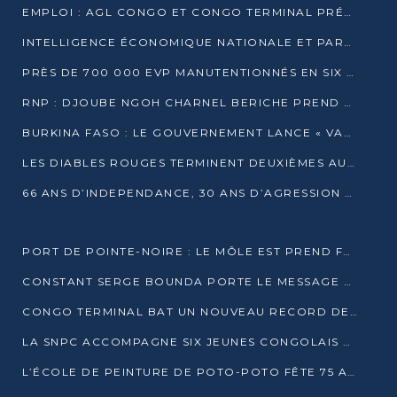
EMPLOI : AGL CONGO ET CONGO TERMINAL PRÉSÉLECTIONNENT PLUS DE 70 JEUNES À POINTE-NOIRE
INTELLIGENCE ÉCONOMIQUE NATIONALE ET PARTENARIATS INTERNATIONAUX : VERS UNE DOCTRINE SOUVERAINE DE SÉCURITÉ ÉCONOMIQUE
PRÈS DE 700 000 EVP MANUTENTIONNÉS EN SIX MOIS PAR CONGO TERMINAL
RNP : DJOUBE NGOH CHARNEL BERICHE PREND LES RÊNES DU PARTI
BURKINA FASO : LE GOUVERNEMENT LANCE « VACANCES UTILES 2026 » POUR FORMER LES ÉLÈVES À 15 MÉTIERS
LES DIABLES ROUGES TERMINENT DEUXIÈMES AU CHAMPIONNAT D’AFRIQUE ZONE 3
66 ANS D’INDEPENDANCE, 30 ANS D’AGRESSION RWAN DAISE : 4 PRESIDENCES, UN ECHEC COLLECTIF
PORT DE POINTE-NOIRE : LE MÔLE EST PREND FORME ET VISE LES GÉANTS DES MERS
CONSTANT SERGE BOUNDA PORTE LE MESSAGE DE COMPASSION DE DENIS SASSOU NGUESSO EN IRAN
CONGO TERMINAL BAT UN NOUVEAU RECORD DE PRODUCTIVITÉ AU PORT DE POINTE-NOIRE
LA SNPC ACCOMPAGNE SIX JEUNES CONGOLAIS AUX OLYMPIADES PANAFRICAINES DE MATHÉMATIQUES
L’ÉCOLE DE PEINTURE DE POTO-POTO FÊTE 75 ANS AU SERVICE DE L’ART CONGOLAIS