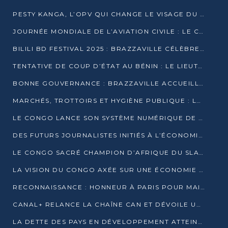
PESTY KANGA, L’OPV QUI CHANGE LE VISAGE DU REPORTAGE AU CONGO
JOURNÉE MONDIALE DE L’AVIATION CIVILE : LE CONGO MISE SUR L’INNOVATION ET LA SÉCURITÉ
BILILI BD FESTIVAL 2025 : BRAZZAVILLE CÉLÈBRE DIX ANS DE CRÉATION GRAPHIQUE AFRICAINE
TENTATIVE DE COUP D’ÉTAT AU BÉNIN : LE LIEUTENANT-COLONEL TIGRI S’AUTOPROCLAME CHEF D’UN COMITÉ MILITAIRE
BONNE GOUVERNANCE : BRAZZAVILLE ACCUEILLE LES PREMIÈRES JOURNÉES CONGOLAISES DE L’ÉVALUATION
MARCHÉS, TROTTOIRS ET HYGIÈNE PUBLIQUE : LE GOUVERNEMENT DURCIT LE TON
LE CONGO LANCE SON SYSTÈME NUMÉRIQUE DE VÉRIFICATION DU BOIS
DES FUTURS JOURNALISTES INITIÉS À L’ÉCONOMIE BLEUE DURABLE
LE CONGO SACRÉ CHAMPION D’AFRIQUE DU SLAM 2025
LA VISION DU CONGO AXÉE SUR UNE ÉCONOMIE BAS CARBONE AU RENDEZ-VOUS DE MONACO 2025
RECONNAISSANCE : HONNEUR À PARIS POUR MAIXENT RAOUL OMINGA
CANAL+ RELANCE LA CHAÎNE CAN ET DÉVOILE UNE OFFRE EXCEPTIONNELLE POUR DÉCEMBRE
LA DETTE DES PAYS EN DÉVELOPPEMENT ATTEINT UN SOMMET HISTORIQUE ENTRE 2022 ET 2024