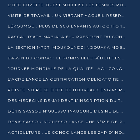
L’OFC CUVETTE-OUEST MOBILISE LES FEMMES POUR ACCUEILLIR LE PRÉSIDENT DE LA RÉPUBLIQUE
VISITE DE TRAVAIL : UN VIBRANT ACCUEIL RÉSERVÉ À DENIS SASSOU-N’GUESSO PAR L’ASSOCIATION « LES AMIS DE WOMO »
LÉKOUMOU : PLUS DE 900 ENFANTS AUTOCHTONES REÇOIVENT DES KITS SCOLAIRES GRÂCE À L’ESPACE OPOKO
PASCAL TSATY-MABIALA ÉLU PRÉSIDENT DU CONSEIL NATIONAL DE L’UPADS
LA SECTION 1-PCT MOUKOUNDZI NGOUAKA MOBILISE 100 000 FCFA POUR LE 6ᵉ CONGRÈS DU PARTI
BASSIN DU CONGO : LE FONDS BLEU SÉDUIT LES BAILLEURS À BELÉM
JOURNÉE MONDIALE DE LA QUALITÉ : AGL CONGO FORME ET SENSIBILISE LES JEUNES TALENTS
L’ACPE LANCE LA CERTIFICATION OBLIGATOIRE DES CONTRATS DE TRAVAIL DES TRANSPORTEURS
POINTE-NOIRE SE DOTE DE NOUVEAUX ENGINS POUR L’ASSAINISSEMENT ET L’ENTRETIEN ROUTIER
DES MÉDECINS DEMANDENT L’INSCRIPTION DU TRAITEMENT DU PIED-BOT DANS LES CURSUS UNIVERSITAIRES
DÉNIS SASSOU N’GUESSO INAUGURE L’USINE DE VALORISATION DU GAZ ASSOCIÉ
DENIS SASSOU-N’GUESSO LANCE UNE SÉRIE DE PROJETS DANS LE KOUILOU
AGRICULTURE : LE CONGO LANCE LES ZAP D’INONI ET YONO