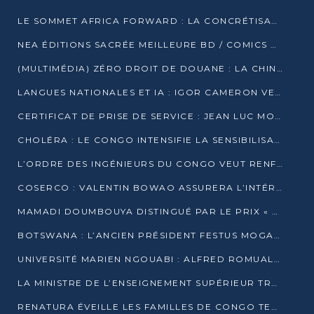
LE SOMMET AFRICA FORWARD : LA CONCRÉTISATION DE PARTENARIATS ÉQUILIBRÉS ET TOURNÉS VERS L’AVENIR ENTRE LE CONTINENT AFRICAIN ET LA FRANCE
NEA ÉDITIONS SACRÉE MEILLEURE BD / COMICS D’AFRIQUE AU KENYA
(MULTIMÉDIA) ZÉRO DROIT DE DOUANE : LA CHINE ET L’AFRIQUE VERS UNE PROXIMITÉ SANS PRÉCÉDENT (PAPIER GÉNÉRAL)
LANGUES NATIONALES ET IA : IGOR CAMERON VEUT ARRIMER LA STRATÉGIE IA À LA LOI SUR LA RECHERCHE
CERTIFICAT DE PRISE DE SERVICE : JEAN LUC MOUTHOU DÉMENT UNE « FAKE NEWS »
CHOLÉRA : LE CONGO INTENSIFIE LA SENSIBILISATION AU MARCHÉ DE TALANGAÏ
L’ORDRE DES INGÉNIEURS DU CONGO VEUT RENFORCER L’ÉTHIQUE ET LA CRÉDIBILITÉ DE LA PROFESSION
COSERCO : VALENTIN BOWAO ASSURERA L’INTÉRIM À LA TÊTE DU BUREAU EXÉCUTIF NATIONAL
MAMADI DOUMBOUYA DISTINGUÉ PAR LE PRIX « SUPER GRAND BÂTISSEUR BABACAR N’DIAYE »
BOTSWANA : L’ANCIEN PRÉSIDENT FESTUS MOGAE EST MORT À 86 ANS
UNIVERSITÉ MARIEN NGOUABI : ALFRED ROMUALD NGUYA POATY SOUTIENT UNE THÈSE SUR LE PARADOXE DE LA CROISSANCE EN ZONE CEMAC
LA MINISTRE DE L’ENSEIGNEMENT SUPÉRIEUR TRACE SA FEUILLE DE ROUTE
RENATURA ÉVEILLE LES FAMILLES DE CONGO TERMINAL À LA PROTECTION DE L’ENVIRONNEMENT