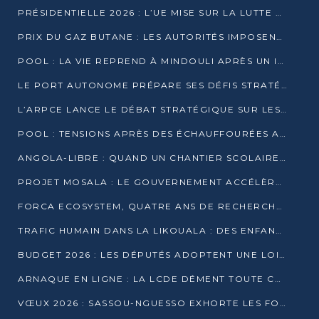
PRÉSIDENTIELLE 2026 : L’UE MISE SUR LA LUTTE CONTRE LA DÉSINFORMATION
PRIX DU GAZ BUTANE : LES AUTORITÉS IMPOSENT LE RESPECT DES PRIX RÉGLEMENTÉS
POOL : LA VIE REPREND À MINDOULI APRÈS UN INCIDENT ARMÉ SUR LA RN1
LE PORT AUTONOME PRÉPARE SES DÉFIS STRATÉGIQUES DE 2026
L’ARPCE LANCE LE DÉBAT STRATÉGIQUE SUR LES DONNÉES, L’IA ET LA FINANCE NUMÉRIQUE AU CONGO
POOL : TENSIONS APRÈS DES ÉCHAUFFOURÉES ARMÉES ENTRE DGSP ET EX-MILICIENS NINJA
ANGOLA-LIBRE : QUAND UN CHANTIER SCOLAIRE DEVIENT LE MIROIR D’UN CONGO EN MOUVEMENT
PROJET MOSALA : LE GOUVERNEMENT ACCÉLÈRE L’INSERTION DES JEUNES EN 2026
FORCA ECOSYSTEM, QUATRE ANS DE RECHERCHE DE TERRAIN AVANT UN LANCEMENT OFFICIEL EN 2026
TRAFIC HUMAIN DANS LA LIKOUALA : DES ENFANTS AUTOCHTONES RÉDUITS AU TRAVAIL FORCÉ
BUDGET 2026 : LES DÉPUTÉS ADOPTENT UNE LOI DES FINANCES DE PLUS DE 2500 MILLIARDS FCFA
ARNAQUE EN LIGNE : LA LCDE DÉMENT TOUTE CAMPAGNE DE RECRUTEMENT
VŒUX 2026 : SASSOU-NGUESSO EXHORTE LES FORCES VIVES À RENFORCER L’UNITÉ