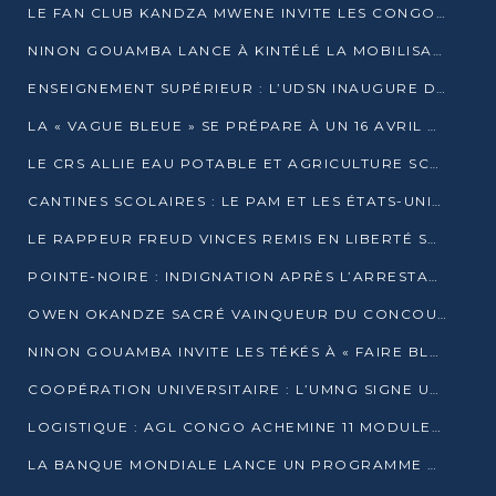
LE FAN CLUB KANDZA MWENE INVITE LES CONGOLAIS À UNE FORTE AFFLUENCE AU STADE DE KINTÉLÉ
NINON GOUAMBA LANCE À KINTÉLÉ LA MOBILISATION POUR L’INVESTITURE DR DSN
ENSEIGNEMENT SUPÉRIEUR : L’UDSN INAUGURE DES LABORATOIRES POUR BOOSTER LA FORMATION PRATIQUE
LA « VAGUE BLEUE » SE PRÉPARE À UN 16 AVRIL HISTORIQUE
LE CRS ALLIE EAU POTABLE ET AGRICULTURE SCOLAIRE AU CŒUR DE LA TRANSFORMATION DES ÉCOLES RURALES
CANTINES SCOLAIRES : LE PAM ET LES ÉTATS-UNIS AU CONTACT DES ÉCOLIERS DE KINKALA
LE RAPPEUR FREUD VINCES REMIS EN LIBERTÉ SOUS PRESSION MÉDIATIQUE
POINTE-NOIRE : INDIGNATION APRÈS L’ARRESTATION DU RAPPEUR FREUD VINCES
OWEN OKANDZE SACRÉ VAINQUEUR DU CONCOURS SLAM POUR LA VIE
NINON GOUAMBA INVITE LES TÉKÉS À « FAIRE BLOC » POUR PESER DANS LE DÉBAT NATIONAL
COOPÉRATION UNIVERSITAIRE : L’UMNG SIGNE UN ACCORD STRATÉGIQUE AVEC L’UNIVERSITÉ HAINAN EN CHINE
LOGISTIQUE : AGL CONGO ACHEMINE 11 MODULES GÉANTS JUSQU’À BRAZZAVILLE
LA BANQUE MONDIALE LANCE UN PROGRAMME DE 394 MILLIONS DE DOLLARS POUR LE BASSIN DU CONGO