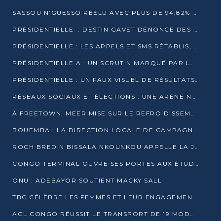
SASSOU N’GUESSO RÉÉLU AVEC PLUS DE 94,82% DES VOIX
PRÉSIDENTIELLE : DESTIN GAVET DÉNONCE DES IRRÉGULARITÉS ET REVENDIQUE LA VICTOIRE
PRÉSIDENTIELLE : LES APPELS ET SMS RÉTABLIS, INTERNET RESTE BLOQUÉ
PRÉSIDENTIELLE A : UN SCRUTIN MARQUÉ PAR LA COUPURE D’INTERNET ET UNE AFFLUENCE TIMIDE À BRAZZAVILLE
PRÉSIDENTIELLE : UN FAUX VISUEL DE RÉSULTATS CIRCULE
RÉSEAUX SOCIAUX ET ÉLECTIONS : UNE ARÈNE NUMÉRIQUE EN PLEINE MUTATION AU CONGO
À FREETOWN, MEER MISE SUR LE REFROIDISSEMENT PASSIF FACE À LA CHALEUR EXTRÊME
BOUEMBA : LA DIRECTION LOCALE DE CAMPAGNE DE DENIS SASSOU N’GUESSO MULTIPLIE LES ACTIVITÉS DE MOBILISATION
ROCH BREDIN BISSALA NKOUNKOU APPELLE LA JEUNESSE DE GOMA TSÉ-TSÉ À UN VOTE MASSIF POUR DENIS SASSOU NGUESSO
CONGO TERMINAL OUVRE SES PORTES AUX ÉTUDIANTS EN TRANSPORT ET LOGISTIQUE
ONU : ADEBAYOR SOUTIENT MACKY SALL
TBC CÉLÈBRE LES FEMMES ET LEUR ENGAGEMENT À L’OCCASION DU 8 MARS
AGL CONGO RÉUSSIT LE TRANSPORT DE 19 MODULES HORS GABARIT ENTRE POINTE-NOIRE ET BRAZZAVILLE