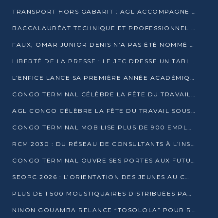
TRANSPORT HORS GABARIT : AGL ACCOMPAGNE LE DÉVELOPPEMENT DU SECTEUR BRASSICOLE AU CONGO
BACCALAURÉAT TECHNIQUE ET PROFESSIONNEL : 16 352 CANDIDATS LANCÉS DANS LES ÉPREUVES D’EPS
FAUX, OMAR JUNIOR DENIS N’A PAS ÉTÉ NOMMÉ AIDE DE CAMP ADJOINT DE DENIS SASSOU NGUESSO
LIBERTÉ DE LA PRESSE : LE JEC DRESSE UN TABLEAU PRÉOCCUPANT AU CONGO
L’ENFICE LANCE SA PREMIÈRE ANNÉE ACADÉMIQUE AVEC 100 FUTURS ENSEIGNANTS
CONGO TERMINAL CÉLÈBRE LA FÊTE DU TRAVAIL AVEC SES COLLABORATEURS À POINTE-NOIRE
AGL CONGO CÉLÈBRE LA FÊTE DU TRAVAIL SOUS LE SIGNE DE LA COHÉSION
CONGO TERMINAL MOBILISE PLUS DE 900 EMPLOYÉS AUTOUR DE LA SÉCURITÉ AU TRAVAIL
RCM 2030 : DU RÉSEAU DE CONSULTANTS À L’INSTRUMENT DE PUISSANCE EN AFRIQUE FRANCOPHONE
CONGO TERMINAL OUVRE SES PORTES AUX FUTURS INGÉNIEURS AU FORUM DES MÉTIERS D’UCAC-ICAM
SEOPC 2026 : L’ORIENTATION DES JEUNES AU CŒUR DE LA DEUXIÈME ÉDITION
PLUS DE 1 500 MOUSTIQUAIRES DISTRIBUÉES PAR AGL ET CONGO TERMINAL DANS LA LUTTE CONTRE LE PALUDISME
NINON GOUAMBA RELANCE “TOSOLOLA” POUR RENFORCER LE DIALOGUE AVEC LES CITOYENS