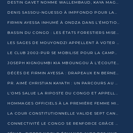
DESTIN GAVET NOMME WALLEMBAUD, KAYA MAGANE, BOUDZIKA ET MBOUSSA-ELLAH AUX COMMANDES DE SA CAMPAGNE
DENIS SASSOU-NGUESSO À IMPFONDO POUR LANCER LE CORRIDOR 13
FIRMIN AYESSA INHUMÉ À ONDZA DANS L’ÉMOTION ET LE RECUEILLEMENT
BASSIN DU CONGO : LES ÉTATS FORESTIERS MISENT SUR LES MARCHÉS CARBONE
LES SAGES DE MOUYONDZI APPELLENT À VOTER DENIS SASSOU-NGUESSO
LE CLUB 2002-PUR SE MOBILISE POUR LA CAMPAGNE
JOSEPH KIGNOUMBI KIA MBOUNGOU À L’ÉCOUTE DE TALANGAÏ
DÉCÈS DE FIRMIN AYESSA : DRAPEAUX EN BERNE LUNDI
PR. AIMÉ CHRISTIAN KAYATH : UN PARCOURS AU SERVICE DE LA RECHERCHE ET DE L’INNOVATION
L’OMS SALUE LA RIPOSTE DU CONGO ET APPELLE À DES RÉFORMES DURABLES
HOMMAGES OFFICIELS À LA PREMIÈRE FEMME MINISTRE DU CONGO
LA COUR CONSTITUTIONNELLE VALIDE SEPT CANDIDATURES POUR LA PRÉSIDENTIELLE
CONNECTIVITÉ LE CONGO SE RENFORCE GRÂCE AU CÂBLE 2AFRICA