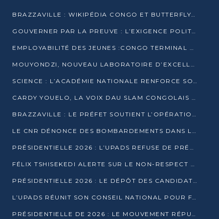
BRAZZAVILLE : WIKIPÉDIA CONGO ET BUTTERFLY SCELLENT UN PARTENARIAT POUR STRUCTURER LE BÉNÉVOLAT NUMÉRIQUE
GOUVERNER PAR LA PREUVE : L’EXIGENCE POLITIQUE DU XXIᵉ SIÈCLE
EMPLOYABILITÉ DES JEUNES :CONGO TERMINAL S’ALLIE À L’ESCIC POUR RAPPROCHER L’ÉCOLE DU TERRAIN
MOUYONDZI, NOUVEAU LABORATOIRE D’EXCELLENCE PÉDAGOGIQUE AVEC L’ENFICE
SCIENCE : L’ACADÉMIE NATIONALE RENFORCE SON ÉQUIPE ET TRACE SA FEUILLE DE ROUTE 2026
CARDY YOUELO, LA VOIX DAU SLAM CONGOLAIS QUI INTERPELLE LE MONDE
BRAZZAVILLE : LE PRÉFET SOUTIENT L’OPÉRATION « ZÉRO KULUNA » ET APPELLE À LA VIGILANCE CITOYENNE
LE CNR DÉNONCE DES BOMBARDEMENTS DANS LE POOL ET ACCUSE LE GOUVERNEMENT
PRÉSIDENTIELLE 2026 : L’UPADS REFUSE DE PRÉSENTER UN CANDIDAT ET DÉNONCE UN PROCESSUS NON CRÉDIBLE
FÉLIX TSHISEKEDI ALERTE SUR LE NON-RESPECT DES ENGAGEMENTS DE PAIX APRÈS SA RENCONTRE AVEC D. SASSOU-NGUESSO
PRÉSIDENTIELLE 2026 : LE DÉPÔT DES CANDIDATURES OUVERT DU 29 JANVIER AU 12 FÉVRIER
L’UPADS RÉUNIT SON CONSEIL NATIONAL POUR FIXER SA LIGNE POLITIQUE À DEUX MOIS DE LA PRÉSIDENTIELLE
PRÉSIDENTIELLE DE 2026 : LE MOUVEMENT RÉPUBLICAIN DÉNONCE UNE CONVOCATION ÉLECTORALE « OPAQUE ET PRÉCIPITÉE »