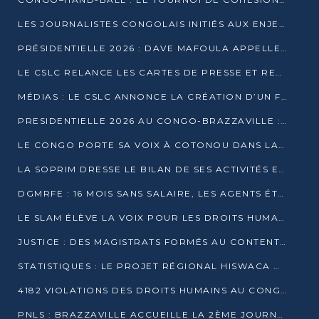
LES JOURNALISTES CONGOLAIS INITIÉS AUX ENJEUX DE L’ÉCONOMIE BLEUE
PRÉSIDENTIELLE 2026 : DAVE MAFOULA APPELLE LES CONGOLAIS À UN « NOUVEAU DÉPART »
LE CSLC RELANCE LES CARTES DE PRESSE ET RECONNAÎT OFFICIELLEMENT LES MÉDIAS EN LIGNE
MÉDIAS : LE CSLC ANNONCE LA CRÉATION D’UN FONDS D’APPUI À LA PRESSE
PRESIDENTIELLE 2026 AU CONGO-BRAZZAVILLE : UN CASTING ÉLARGI
LE CONGO PORTE SA VOIX À COTONOU DANS LA LUTTE CONTRE LA TUBERCULOSE
LA SOPRIM DRESSE LE BILAN DE SES ACTIVITÉS ET FIXE DE NOUVELLES PRIORITÉS
DGMRFE : 16 MOIS SANS SALAIRE, LES AGENTS ÉTOUFFENT DANS LE SILENCE
LE SLAM ÉLÈVE LA VOIX POUR LES DROITS HUMAINS À BRAZZAVILLE
JUSTICE : DES MAGISTRATS FORMÉS AU CONTENTIEUX DE LA PROPRIÉTÉ INTELLECTUELLE
STATISTIQUES : LE PROJET RÉGIONAL HISWACA OFFICIELLEMENT LANCÉ AU CONGO
4182 VIOLATIONS DES DROITS HUMAINS AU CONGO EN 2025 SELON LE CAD
PNLS : BRAZZAVILLE ACCUEILLE LA 2ÈME JOURNÉE SCIENTIFIQUE SUR LE VIH/SIDA