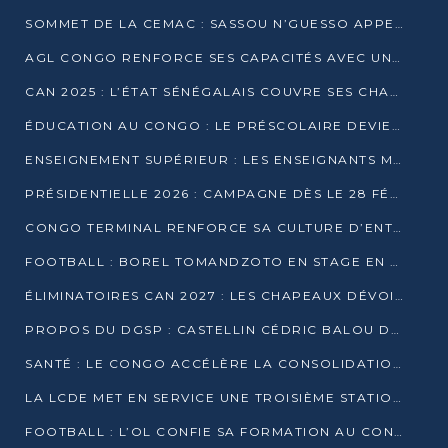
SOMMET DE LA CEMAC : SASSOU N’GUESSO APPELLE À LA VIGILANCE FACE AUX RISQUES ÉCONOMIQUES
AGL CONGO RENFORCE SES CAPACITÉS AVEC UNE GRUE DE 250 TONNES
CAN 2025 : L’ÉTAT SÉNÉGALAIS COUVRE SES CHAMPIONS D’AFRIQUE DE RÉCOMPENSES EXCEPTIONNELLES
ÉDUCATION AU CONGO : LE PRÉSCOLAIRE DEVIENT OBLIGATOIRE, LE BTS CONSACRÉ DIPLÔME D’ÉTAT
ENSEIGNEMENT SUPÉRIEUR : LES ENSEIGNANTS MAINTIENNENT LA GRÈVE ET EXIGENT UN ACCORD ÉCRIT AVEC L’ÉTAT
PRÉSIDENTIELLE 2026 : CAMPAGNE DÈS LE 28 FÉVRIER, SCRUTIN LES 12 ET 15 MARS
CONGO TERMINAL RENFORCE SA CULTURE D’ENTREPRISE AVEC LE PROGRAMME « WIN TOGETHER »
FOOTBALL : BOREL TOMANDZOTO EN STAGE EN ESPAGNE AVEC POLISSYA FC
ÉLIMINATOIRES CAN 2027 : LES CHAPEAUX DÉVOILÉS, LE CONGO FIXÉ SUR SON SORT
PROPOS DU DGSP : CASTELLIN CÉDRIC BALOU DÉNONCE DES PROPOS INTIMIDANTS
SANTÉ : LE CONGO ACCÉLÈRE LA CONSOLIDATION DE L’OFFRE DE SOINS
LA LCDE MET EN SERVICE UNE TROISIÈME STATION D’EAU POTABLE À MFILOU
FOOTBALL : L’OL CONFIE SA FORMATION AU CONGOLAIS CHRISTIAN BASSILA