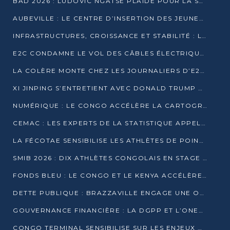
BAD 2026 : LUDOVIC NGATSÉ PLAIDE POUR LA SOUVERAINETÉ FINANCIÈRE AFRICAINE
AUBEVILLE : LE CENTRE D’INSERTION DES JEUNES PRÊT À OUVRIR SES PORTES
INFRASTRUCTURES, CROISSANCE ET STABILITÉ : LA GUINÉE AFFÛTE SES AMBITIONS
E2C CONDAMNE LE VOL DES CÂBLES ÉLECTRIQUES APRÈS UNE VIDÉO VIRALE
LA COLÈRE MONTE CHEZ LES JOURNALIERS D’E2C QUI DÉNONCENT 20 ANS DE PRÉCARITÉ
XI JINPING S’ENTRETIENT AVEC DONALD TRUMP À BEIJING
NUMÉRIQUE : LE CONGO ACCÉLÈRE LA CARTOGRAPHIE DE SES INFRASTRUCTURES DIGITALES
CEMAC : LES EXPERTS DE LA STATISTIQUE APPELLENT À RENFORCER LA SÉCURISATION DES DONNÉES
LA FÉCOTAE SENSIBILISE LES ATHLÈTES DE POINTE-NOIRE À L’HYGIÈNE ALIMENTA
SMIB 2026 : DIX ATHLÈTES CONGOLAIS EN STAGE AU KENYA
FONDS BLEU : LE CONGO ET LE KENYA ACCÉLÈRENT LA MOBILISATION DES FINANCEMENTS
DETTE PUBLIQUE : BRAZZAVILLE ENGAGE UNE OPÉRATION DE RACHAT DE 575 MILLIONS DE DOLLARS
GOUVERNANCE FINANCIÈRE : LA DGPP ET L’ONEC-C VERS UN PARTENARIAT POUR ASSAINIR LES ENTREPRISES PUBLIQUES
CONGO TERMINAL SENSIBILISE SUR LES ENJEUX DE LA SANTÉ MENTALE EN