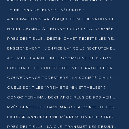
THINK TANK DÉFENSE ET SÉCURITÉ :
ANTICIPATION STRATÉGIQUE ET MOBILISATION CITOYENNE POUR NOTRE SOUVERAINETÉ NATIONALE
HENRI DJOMBO À L’HONNEUR POUR LA JOURNÉE MONDIALE DU THÉÂTRE
PRÉSIDENTIELLE : DESTIN GAVET REJETTE LES RÉSULTATS ET APPELLE À UN DIALOGUE NATIONAL
ENSEIGNEMENT : L’ENFICE LANCE LE RECRUTEMENT DE SA PREMIÈRE PROMOTION DE PROFESSEURS DES ÉCOLES
AGL MET SUR RAIL UNE LOCOMOTIVE DE 83 TONNES À POINTE-NOIRE
FOOTBALL : LE CONGO OBTIENT LE PROJET FIFA ARENA POUR SES 15 DÉPARTEMENTS
GOUVERNANCE FORESTIÈRE : LA SOCIÉTÉ CIVILE CONGOLAISE AFFICHE SES PRIORITÉS POUR 2026
QUELS SONT LES “PREMIERS MINISTRABLES” ?
CONGO TERMINAL DÉCHARGE PLUS DE 900 VÉHICULES EN QUELQUES HEURES
PRÉSIDENTIELLE : DAVE MAFOULA CONTESTE LES RÉSULTATS PROVISOIRES
LA DGSP ANNONCE UNE RÉPRESSION PLUS STRICTE CONTRE LES MOTO-TAXIS
PRÉSIDENTIELLE : LA CNEI TRANSMET LES RÉSULTATS PROVISOIRES À LA COUR CONSTITUTIONNELLE