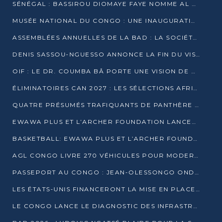
SÉNÉGAL : BASSIROU DIOMAYE FAYE NOMME AL AMINOU LÔ PREMIER MINISTRE
MUSÉE NATIONAL DU CONGO : UNE INAUGURATION PORTEUSE D’ESPOIR POUR LA CULTURE
ASSEMBLÉES ANNUELLES DE LA BAD : LA SOCIÉTÉ CIVILE CONGOLAISE À LA RECHERCHE DE PARTENAIRES POUR SES PROJETS
DENIS SASSOU-NGUESSO ANNONCE LA FIN DU VISA POUR LES AFRICAINS EN 2027
OIF : LE DR. COUMBA BÂ PORTE UNE VISION DE DIALOGUE, DE STABILITÉ ET DE RÉFORME À LA TÊTE
ÉLIMINATOIRES CAN 2027 : LES SÉLECTIONS AFRICAINES CONNAISSENT LEURS ADVERSAIRES
QUATRE PRÉSUMÉS TRAFIQUANTS DE PANTHÈRE ARRÊTÉS À EWO
EWAWA PLUS ET L’ARCHER FOUNDATION LANCENT UN CAMP DE BASKET POUR LES JEUNES À BRAZZAVILLE
BASKETBALL: EWAWA PLUS ET L’ARCHER FOUNDATION LANCENT UN CAMP POUR LES JEUNES
AGL CONGO LIVRE 270 VÉHICULES POUR MODERNISER LE TRANSPORT URBAIN
PASSEPORT AU CONGO : JEAN-OLESSONGO ONDAYE VEUT METTRE FIN AUX LENTEURS ADMINISTRATIVES
LES ÉTATS-UNIS FINANCERONT LA MISE EN PLACE DE JUSQU’À 50 CLINIQUES DE LUTTE CONTRE L’EBOLA
LE CONGO LANCE LE DIAGNOSTIC DES INFRASTRUCTURES SPORTIVES DU COMPLEXE DE KINTÉLÉ