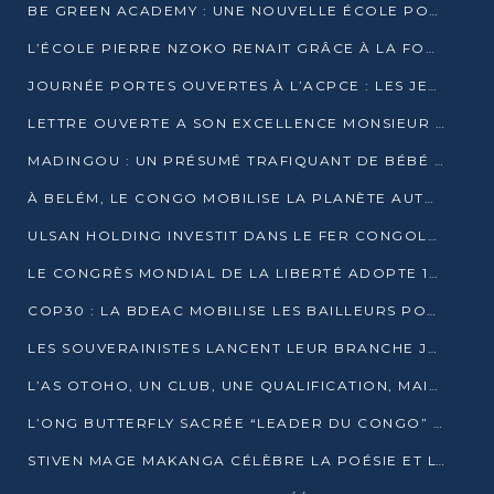
BE GREEN ACADEMY : UNE NOUVELLE ÉCOLE POUR LES MÉTIERS DE L’ÉCOLOGIE À POINTE-NOIRE
L’ÉCOLE PIERRE NZOKO RENAIT GRÂCE À LA FONDATION MUCODEC
JOURNÉE PORTES OUVERTES À L’ACPCE : LES JEUNES EN IMMERSION DANS L’ENTREPRISE
LETTRE OUVERTE A SON EXCELLENCE MONSIEUR DENIS SASSOU NGUESSO, PRESIDENT DE LAREPUBLIQUE DU CONGO
MADINGOU : UN PRÉSUMÉ TRAFIQUANT DE BÉBÉ CHIMPANZÉ FIXÉ SUR SON SORT LE 20 NOVEMBRE
À BELÉM, LE CONGO MOBILISE LA PLANÈTE AUTOUR DU FONDS BLEU POUR LE BASSIN DU CONGO
ULSAN HOLDING INVESTIT DANS LE FER CONGOLAIS
LE CONGRÈS MONDIAL DE LA LIBERTÉ ADOPTE 14 RÉSOLUTIONS HISTORIQUES
COP30 : LA BDEAC MOBILISE LES BAILLEURS POUR LE FONDS BLEU DU BASSIN DU CONGO
LES SOUVERAINISTES LANCENT LEUR BRANCHE JEUNE À BRAZZAVILLE
L’AS OTOHO, UN CLUB, UNE QUALIFICATION, MAIS ENCORE DES DOUTES
L’ONG BUTTERFLY SACRÉE “LEADER DU CONGO” AU PRIX D’EXCELLENCE 2025
STIVEN MAGE MAKANGA CÉLÈBRE LA POÉSIE ET L’HUMAIN AVEC SON RECUEIL “HECTARE”