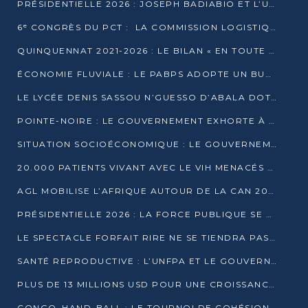
PRÉSIDENTIELLE 2026 : JOSEPH BADIABIO ET L’UDH-YUKI JOUENT LA PRUDENCE
6ᵉ CONGRÈS DU PCT : LA COMMISSION LOGISTIQUE ASSURE LA DISTRIBUTION DES KITS
QUINQUENNAT 2021-2026 : LE BILAN « EN TOUTE TRANSPARENCE » PRÉSENTÉ À LA PRESSE
ÉCONOMIE FLUVIALE : LE PABPS ADOPTE UN BUDGET 2026 DE PLUS DE 2,7 MILLIARDS FCFA
LE LYCÉE DENIS SASSOU N’GUESSO D’ABALA DOTÉ D’UNE SALLE MULTIMÉDIA
POINTE-NOIRE : LE GOUVERNEMENT EXHORTE À UN USAGE RESPONSABLE DU NOUVEAU MATÉRIEL MUNICIPAL
SITUATION SOCIOÉCONOMIQUE : LE GOUVERNEMENT INTERPELLÉ DEVANT LE SÉNAT
20.000 PATIENTS VIVANT AVEC LE VIH MENACÉS D’ARRÊT DE TRAITEMENT
AGL MOBILISE L’AFRIQUE AUTOUR DE LA CAN 2025
PRÉSIDENTIELLE 2026 : LA FORCE PUBLIQUE SE PRÉPARE À SÉCURISER LE SCRUTIN
LE SPECTACLE FORFAIT RIRE NE SE TIENDRA PAS LE 1ER JANVIER
SANTÉ REPRODUCTIVE : L’UNFPA ET LE GOUVERNEMENT AFFINENT LES PRIORITÉS DE 2026
PLUS DE 13 MILLIONS USD POUR UNE CROISSANCE VERTE ET SOUVERAINE
CONGO–HAND-BALL : LE TOURNOI DE COHÉSION ET DE FRATERNITÉ ALLUME SES LAMPIONS À BRAZZAVILLE