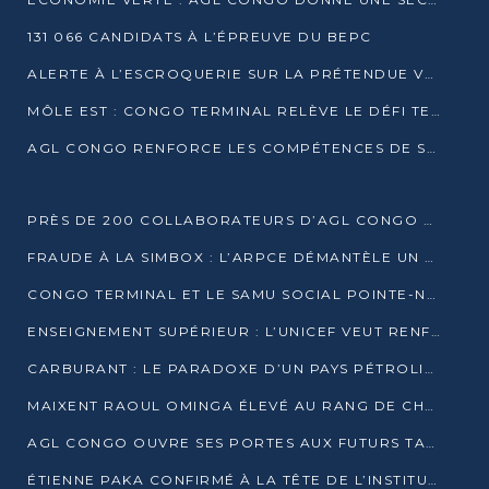
131 066 CANDIDATS À L’ÉPREUVE DU BEPC
ALERTE À L’ESCROQUERIE SUR LA PRÉTENDUE VENTE DE PARCELLES AFAT
MÔLE EST : CONGO TERMINAL RELÈVE LE DÉFI TECHNIQUE DES SABLES BITUMINEUX
AGL CONGO RENFORCE LES COMPÉTENCES DE SES ÉQUIPES AVEC LA CERTIFICATION CACES® R483
PRÈS DE 200 COLLABORATEURS D’AGL CONGO EN FORMATION JUSQU’EN JUILLET
FRAUDE À LA SIMBOX : L’ARPCE DÉMANTÈLE UN RÉSEAU UTILISANT DES CARTES SIM OUGANDAISES
CONGO TERMINAL ET LE SAMU SOCIAL POINTE-NOIRE RENOUVELLENT LEUR PARTENARIAT EN FAVEUR DES JEUNES VULNÉRABLES
ENSEIGNEMENT SUPÉRIEUR : L’UNICEF VEUT RENFORCER LA RECHERCHE SUR LES QUESTIONS DE L’ENFANCE
CARBURANT : LE PARADOXE D’UN PAYS PÉTROLIER CONFRONTÉ À DES PÉNURIES RÉCURRENTES
MAIXENT RAOUL OMINGA ÉLEVÉ AU RANG DE CHEVALIER DE L’ORDRE DE L’AMITIÉ ENTRE LA RUSSIE ET LE CONGO
AGL CONGO OUVRE SES PORTES AUX FUTURS TALENTS DE LA LOGISTIQUE
ÉTIENNE PAKA CONFIRMÉ À LA TÊTE DE L’INSTITUT GÉOGRAPHIQUE NATIONAL