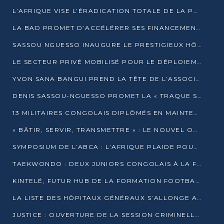
L’AFRIQUE VISE L’ÉRADICATION TOTALE DE LA POLIOMYÉLITE D’ICI 2026
LA BAD PROMET D’ACCÉLÉRER SES FINANCEMENTS AVEC LE MINISTÈRE DE L’ASSAINISSEMENT
SASSOU NGUESSO INAUGURE LE PRESTIGIEUX HÔTEL KEMPINSKI BRAZZAVILLE
LE SECTEUR PRIVÉ MOBILISÉ POUR LE DÉPLOIEMENT DE 19 MINI-CENTRALES SOLAIRES
YVON SANA BANGUI PREND LA TÊTE DE L’ASSOCIATION DES BANQUES CENTRALES AFRICAINES
DENIS SASSOU-NGUESSO PROMET LA « TRAQUE SANS RELÂCHE » DU GRAND BANDITISME
13 MILITAIRES CONGOLAIS DIPLÔMÉS EN MAINTENANCE INDUSTRIELLE APRÈS TROIS ANS DE FORMATION À L’UNIVERSITÉ MARIEN-NGOUABI
« BÂTIR, SERVIR, TRANSMETTRE » : LE NOUVEL OUVRAGE QUI INTERPELLE LES COLLECTIVITÉS
SYMPOSIUM DE L’ABCA : L’AFRIQUE PLAIDE POUR UN FINANCEMENT CLIMATIQUE ÉQUITABLE
TAEKWONDO : DEUX JUNIORS CONGOLAIS À LA FINALE D’OPEN SYRIES 2025 À ABIDJAN
KINTELÉ, FUTUR HUB DE LA FORMATION FOOTBALLISTIQUE AFRICAINE ?
LA LISTE DES HÔPITAUX GÉNÉRAUX S’ALLONGE AU CONGO
JUSTICE : OUVERTURE DE LA SESSION CRIMINELLE À BRAZZAVILLE AVEC 52 DOSSIERS AU RÔLE