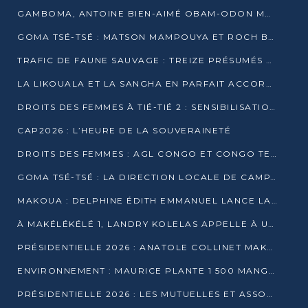
GAMBOMA, ANTOINE BIEN-AIMÉ OBAM-ODON MOBILISE LES 32 148 ÉLECTEURS EN FAVEUR DE DENIS SASSOU NGUESSO
GOMA TSÉ-TSÉ : MATSON MAMPOUYA ET ROCH BREDIN BISSALA NKOUNKOU EN CAMPAGNE DE PROXIMITÉ
TRAFIC DE FAUNE SAUVAGE : TREIZE PRÉSUMÉS TRAFIQUANTS INTERPELLÉS AU CONGO EN 2025
LA LIKOUALA ET LA SANGHA EN PARFAIT ACCORD AVEC LE PROJET DE SOCIÉTÉ DU CANDIDAT DENIS SASSOU-N’GUESSO
DROITS DES FEMMES À TIÉ-TIÉ 2 : SENSIBILISATION ET PÉDAGOGIE SUR LE DROIT DE VOTE
CAP2026 : L’HEURE DE LA SOUVERAINETÉ
DROITS DES FEMMES : AGL CONGO ET CONGO TERMINAL METTENT EN AVANT LE LEADERSHIP FÉMININ
GOMA TSÉ-TSÉ : LA DIRECTION LOCALE DE CAMPAGNE INTENSIFIE LA SENSIBILISATION DANS LES VILLAGES
MAKOUA : DELPHINE ÉDITH EMMANUEL LANCE LA CAMPAGNE POUR DENIS SASSOU-N’GUESSO
À MAKÉLÉKÉLÉ 1, LANDRY KOLELAS APPELLE À UNE MOBILISATION MASSIVE EN FAVEUR DE DENIS SASSOU-N’GUESSO
PRÉSIDENTIELLE 2026 : ANATOLE COLLINET MAKOSSO DÉFEND LE PROJET DE SOCIÉTÉ DE DENIS SASSOU NGUESSO
ENVIRONNEMENT : MAURICE PLANTE 1 500 MANGROVES POUR HONORER WANGARI MAATHAI
PRÉSIDENTIELLE 2026 : LES MUTUELLES ET ASSOCIATIONS S’IMPLIQUENT DANS LA CAMPAGNE ÉLECTORALE À TIÉ-TIÉ 2 (POINTE-NOIRE)