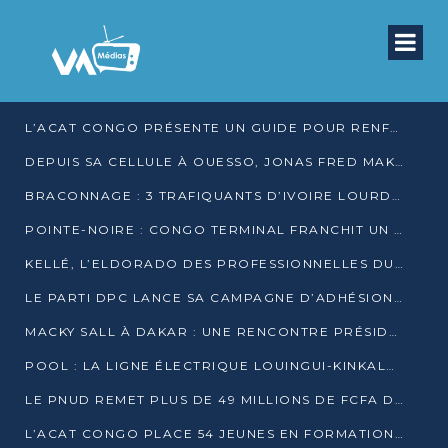
L’ACAT CONGO PRÉSENTE UN GUIDE POUR RENFORCER LES GARANTIES JUDICIAIRES EN GARDE À VUE
DEPUIS SA CELLULE À OUESSO, JONAS FRED MAKITA DÉNONCE CE QU’IL QUALIFIE DE DÉNI DE JUSTICE
BRACONNAGE : 3 TRAFIQUANTS D’IVOIRE LOURDEMENT CONDAMNÉS À DJAMBALA
POINTE-NOIRE : CONGO TERMINAL FRANCHIT UN CAP HISTORIQUE AVEC 99 MOUVEMENTS/HEURE
KELLÉ, L’ELDORADO DES PROFESSIONNELLES DU SEXE
LE PARTI DPC LANCE SA CAMPAGNE D’ADHÉSIONS ET VEUT STRUCTURER SA PRÉSENCE DANS LES 15 DÉPARTEMENTS
MACKY SALL À DAKAR : UNE RENCONTRE PRÉSIDENTIELLE QUI DIVISE L’OPINION SÉNÉGALAISE
POOL : LA LIGNE ÉLECTRIQUE LOUINGUI-KINKALA-BOKO MISE EN SERVICE
LE PNUD REMET PLUS DE 49 MILLIONS DE FCFA D’ÉQUIPEMENTS POUR ACCÉLÉRER LA NUMÉRISATION DU SYSTÈME DE SANTÉ
L’ACAT CONGO PLACE 54 JEUNES EN FORMATION PROFESSIONNELLE