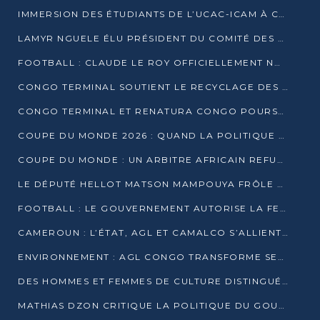
IMMERSION DES ÉTUDIANTS DE L’UCAC-ICAM À CONGO TERMINAL
LAMYR NGUELE ÉLU PRÉSIDENT DU COMITÉ DES MEMBRES D’HONNEUR DU PCT
FOOTBALL : CLAUDE LE ROY OFFICIELLEMENT NOMMÉ SÉLECTIONNEUR DU CONGO
CONGO TERMINAL SOUTIENT LE RECYCLAGE DES DÉCHETS PLASTIQUES À POINTE-NOIRE
CONGO TERMINAL ET RENATURA CONGO POURSUIVENT LEUR COMBAT POUR LA BIODIVERSITÉ
COUPE DU MONDE 2026 : QUAND LA POLITIQUE MENACE L’UNIVERSALITÉ DU FOOTBALL
COUPE DU MONDE : UN ARBITRE AFRICAIN REFUSÉ À L’ENTRÉE DES ÉTATS-UNIS
LE DÉPUTÉ HELLOT MATSON MAMPOUYA FRÔLE LA MORT LORS D’UNE EMBUSCADE DZNS LE POOL
FOOTBALL : LE GOUVERNEMENT AUTORISE LA FECOFOOT À OCCUPER LES COMPLEXES SPORTIFS
CAMEROUN : L’ÉTAT, AGL ET CAMALCO S’ALLIENT POUR UN MÉGA-PROJET FERROVIAIRE
ENVIRONNEMENT : AGL CONGO TRANSFORME SES DÉCHETS EN OUTILS DE FORMATION
DES HOMMES ET FEMMES DE CULTURE DISTINGUÉS POUR LEUR ENGAGEMENT PAR BANTOU CULTURE
MATHIAS DZON CRITIQUE LA POLITIQUE DU GOUVERNEMENT ET ALERTE SUR LA DETTE DU CONGO