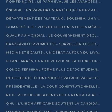
POINTE-NOIRE : LE PAPN ÉVALUE LES AVANCÉES DU MÔLE EST
ÉNERGIE : UN RAPPORT STRATÉGIQUE POUR ACCÉLÉRER LA TRANSITION AU CONGO
DÉPARTEMENT DES PLATEAUX : BOUEMBA, UN VIVIER ÉCONOMIQUE PRÊT À EXPLOSER
GOMA TSÉ-TSÉ : PLUS DE 50 JEUNES FILLES MÈRES SENSIBILISÉES À LA SANTÉ SEXUELLE
QUALIF AU MONDIAL : LE GOUVERNEMENT DÉCLARE LA JOURNÉE DU 1ER AVRIL 2026 CHÔMÉE ET PAYÉE
BRAZZAVILLE PROMET DE « SURVEILLER LE FLEUVE » APRÈS LA QUALIFICATION DE LA RDC AU MONDIAL
MÉDIAS ET ÉGALITÉ : UN DÉBAT AUTOUR DU LIVRE « CES FEMMES QUI REPRENNENT LE POUVOIR SUR LEUR VIE »
60 ANS APRÈS, LA RDC RETROUVE LA COUPE DU MONDE
CONGO TERMINAL FORME PLUS DE 100 ÉTUDIANTS AUX TECHNIQUES D’EMBAUCHE
INTELLIGENCE ÉCONOMIQUE : PATRICE PASSY THÉORISE UNE STRATÉGIE ADAPTÉE AUX CONTEXTES FRAGMENTÉS
PRÉSIDENTIELLE : LA COUR CONSTITUTIONNELLE CONFIRME LA VICTOIRE DE SASSOU NGUESSO AVEC 94,90 % DES SUFFRAGES
RDC : PLUS DE 500 AGENTS DE LA RTNC À LA RETRAITE, UNE PAGE SE TOURNE
ONU : L’UNION AFRICAINE SOUTIENT LA CANDIDATURE DE MACKY SALL
MADIBOU PLONGÉ DANS LE NOIR MALGRÉ L’INSTALLATION D’UN NOUVEAU TRANSFORMATEUR