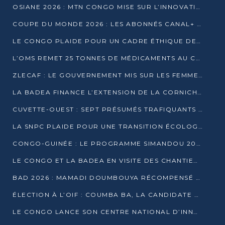
OSIANE 2026 : MTN CONGO MISE SUR L’INNOVATION POUR RELEVER LES DÉFIS AFRICAINS
COUPE DU MONDE 2026 : LES ABONNÉS CANAL+ AU CONGO DÉÇUS À QUELQUES JOURS DU COUP D’ENVOI
LE CONGO PLAIDE POUR UN CADRE ÉTHIQUE DE L’INTELLIGENCE ARTIFICIELLE À DAKAR
L’OMS REMET 25 TONNES DE MÉDICAMENTS AU CONGO POUR RENFORCER LA RIPOSTE AUX ÉPIDÉMIES
ZLECAF : LE GOUVERNEMENT MIS SUR LES FEMMES ENTREPRENEURES
LA BADEA FINANCE L’EXTENSION DE LA CORNICHE SUD DE BRAZZAVILLE
CUVETTE-OUEST : SEPT PRÉSUMÉS TRAFIQUANTS DE FAUNE INTERPELLÉS À EWO ET KELLÉ
LA SNPC PLAIDE POUR UNE TRANSITION ÉCOLOGIQUE PROGRESSIVE
CONGO-GUINÉE : LE PROGRAMME SIMANDOU 2040 AU CŒUR DES ÉCHANGES À LA BAD
LE CONGO ET LA BADEA EN VISITE DES CHANTIERS
BAD 2026 : MAMADI DOUMBOUYA RÉCOMPENSÉ PAR LE TROPHÉE BABACAR NDIAYE À BRAZZAVILLE
ÉLECTION À L’OIF : COUMBA BA, LA CANDIDATE DISCRÈTE QUI BOUSCULE LE JEU DIPLOMATIQUE
LE CONGO LANCE SON CENTRE NATIONAL D’INNOVATION