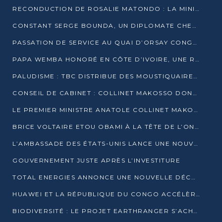
RECONDUCTION DE ROSALIE MATONDO : LA MINISTRE PROMET D’ACCÉLÉRER LE TRAITEMENT DES DOSSIERS ET DE RELEVER DE NOUVEAUX DÉFIS
CONSTANT SERGE BOUNDA, UN DIPLOMATE CHEVRONNÉ AUX COMMANDES DES AFFAIRES ÉTRANGÈRES
PASSATION DE SERVICE AU QUAI D’ORSAY CONGOLAIS : GAKOSSO PASSE LE FLAMBEAU À BOUNDA
PAPA WEMBA HONORÉ EN CÔTE D’IVOIRE, UNE RUE PORTE DÉSORMAIS SON NOM
PALUDISME : TBC DISTRIBUE DES MOUSTIQUAIRES DANS DEUX CSI DE BRAZZAVILLE
CONSEIL DE CABINET : COLLINET MAKOSSO DONNE SES DERNIÈRES ORIENTATIONS
LE PREMIER MINISTRE ANATOLE COLLINET MAKOSSO DÉMISSIONNE AVEC SON GOUVERNEMENT
BRICE VOLTAIRE ETOU OBAMI À LA TÊTE DE L’ONEC-C POUR TROIS ANS
L’AMBASSADE DES ÉTATS-UNIS LANCE UNE NOUVELLE COHORTE DU PROGRAMME ACCESS MICRO-SCHOLARSHIP
GOUVERNEMENT JUSTE APRÈS L’INVESTITURE
TOTAL ENERGIES ANNONCE UNE NOUVELLE DÉCOUVERTE D’HYDROCARBURES SUR LE PERMIS MOHO AU LARGE DU CONGO
HUAWEI ET LA RÉPUBLIQUE DU CONGO ACCÉLÈRENT LEUR PARTENARIAT
BIODIVERSITÉ : LE PROJET EARTHRANGER S’ACHÈVE, MAIS LES DÉFIS DEMEURENT