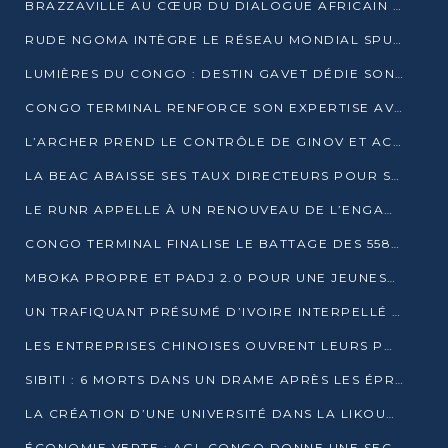
BRAZZAVILLE AU CŒUR DU DIALOGUE AFRICAIN SUR LES OBJECTIFS DE DÉVELOPPEMENT DURABLE
RUDE NGOMA INTÈGRE LE RÉSEAU MONDIAL SPUTNIK PRO APRÈS UNE FORMATION À MOSCOU
LUMIÈRES DU CONGO : DESTIN GAVET DÉDIE SON PRIX À L’UNITÉ NATIONALE ET À LA JEUNESSE
CONGO TERMINAL RENFORCE SON EXPERTISE AVEC NEUF NOUVEAUX FORMATEURS EN ENGINS PORTUAIRES
L’ARCHER PREND LE CONTRÔLE DE GINOV ET ACCÉLÈRE SON VIRAGE NUMÉRIQUE
LA BEAC ABAISSE SES TAUX DIRECTEURS POUR SOUTENIR LA CROISSANCE EN ZONE CEMAC
LE RUNR APPELLE À UN RENOUVEAU DE L’ENGAGEMENT MILITANT
CONGO TERMINAL FINALISE LE BATTAGE DES 558 PIEUX DU FUTUR QUAI DU MÔLE EST
MBOKA PROPRE ET PADJ 2.0 POUR UNE JEUNESSE PLUS AUTONOME
UN TRAFIQUANT PRÉSUMÉ D’IVOIRE INTERPELLÉ À DOLISIE
LES ENTREPRISES CHINOISES OUVRENT LEURS PORTES AUX JEUNES DIPLÔMÉS
SIBITI : 6 MORTS DANS UN DRAME APRÈS LES ÉPREUVES DU BEPC
LA CRÉATION D’UNE UNIVERSITÉ DANS LA LIKOUALA AU CŒUR D’UNE RÉFLEXION NATIONALE
ÉCONOMIE VERTE : AGL CONGO DONNE UNE SECONDE VIE À SES DÉCHETS INDUSTRIELS