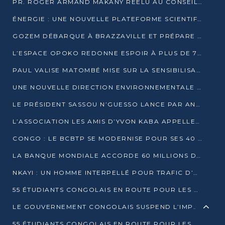
PR. ROGER ARMAND MAKANY RÉÉLU AU CONSEIL DE L’AUF
ÉNERGIE : UNE NOUVELLE PLATEFORME SCIENTIFIQUE POUR LA TRANSITION ÉNERGÉTIQUE EN AFRIQUE CENTRALE
GOZEM DÉBARQUE À BRAZZAVILLE ET PRÉPARE SON ARRIVÉE À POINTE-NOIRE
L’ESPACE OPOKO REDONNE ESPOIR À PLUS DE 775 ÉLÈVES AUTOCHTONES DANS LE NORD DU CONGO
PAUL VALISE MATOMBÉ MISE SUR LA SENSIBILISATION POUR ÉRAQUER LE GRAND BANDITISME
UNE NOUVELLE DIRECTION ENVIRONNEMENTALE POUR RENFORCER LA GESTION DES DONNÉES AU CONGO
LE PRÉSIDENT SASSOU N’GUESSO LANCE PAR ANTICIPATION LA 39ÈME JOURNÉE NATIONALE DE L’ARBRE
L’ASSOCIATION LES AMIS D’YVON KABA APPELLENT DENIS SASSOU N’GUESSO À SE PORTER CANDIDAT
CONGO : LE BCBTP SE MODERNISE POUR SES 40 ANS D’EXISTENCE
LA BANQUE MONDIALE ACCORDE 60 MILLIONS DE DOLLARS POUR LA RÉSILIENCE URBAINE AU CONGO
NKAYI : UN HOMME INTERPELLÉ POUR TRAFIC D’UN BÉBÉ CHIMPANZÉ
55 ÉTUDIANTS CONGOLAIS EN ROUTE POUR LES UNIVERSITÉS ALGÉRIENNES
LE GOUVERNEMENT CONGOLAIS SUSPEND L’IMPORTATION DES MACHETTES ET DES MOTOS
55 ÉTUDIANTS CONGOLAIS EN ROUTE POUR LES UNIVERSITÉS ALGÉRIENNES