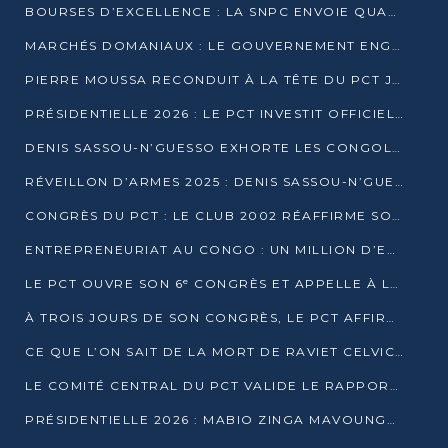
BOURSES D’EXCELLENCE : LA SNPC ENVOIE QUATRE NOUVEAUX TALENTS CONGOLAIS SE FORMER À BAKOU
MARCHÉS DOMANIAUX : LE GOUVERNEMENT ENGAGE LA STRUCTURATION DES TAXES D’ASSAINISSEMENT
PIERRE MOUSSA RECONDUIT À LA TÊTE DU PCT JUSQU’EN 2031
PRÉSIDENTIELLE 2026 : LE PCT INVESTIT OFFICIELLEMENT DENIS SASSOU NGUESSO
DENIS SASSOU-N’GUESSO EXHORTE LES CONGOLAIS À L’UNITÉ ET AU FAIR-PLAY DÉMOCRATIQUE EN 2026
RÉVEILLON D’ARMES 2025 : DENIS SASSOU-N’GUESSO GARANTIT DES ÉLECTIONS 2026 PAISIBLES ET SÉCURISÉES
CONGRÈS DU PCT : LE CLUB 2002 RÉAFFIRME SON SOUTIEN À DENIS SASSOU-N’GUESSO POUR 2026
ENTREPRENEURIAT AU CONGO : UN MILLION D’EUROS POUR FINANCER LES STARTUPS DÈS 2026
LE PCT OUVRE SON 6ᵉ CONGRÈS ET APPELLE À LA CANDIDATURE DE DENIS SASSOU NGUESSO
À TROIS JOURS DE SON CONGRÈS, LE PCT AFFIRME AVOIR ATTEINT TOUS SES OBJECTIFS
CE QUE L’ON SAIT DE LA MORT DE RAVIET CELVIC N’TSIANTSIE
LE COMITÉ CENTRAL DU PCT VALIDE LE RAPPORT DU CONGRÈS ET SOUTIENT DENIS SASSOU N’GUESSO
PRÉSIDENTIELLE 2026 : MABIO ZINGA MAVOUNGOU DÉCLARE SA CANDIDATURE ET CHARGE LE BILAN DU PCT