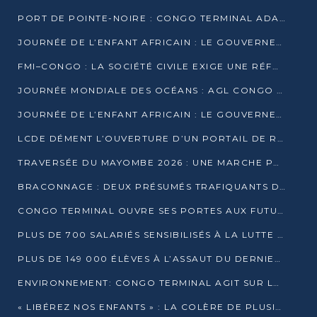
PORT DE POINTE-NOIRE : CONGO TERMINAL ADAPTE SON DRAGAGE AUX SABLES BITUMINEUX
JOURNÉE DE L’ENFANT AFRICAIN : LE GOUVERNEMENT RÉAFFIRME SON ENGAGEMENT POUR L’ACCÈS À L’EAU ET À L’ASSAINISSEMENT
FMI–CONGO : LA SOCIÉTÉ CIVILE EXIGE UNE RÉFORME DE LA FISCALITÉ PÉTROLIÈRE
JOURNÉE MONDIALE DES OCÉANS : AGL CONGO MOBILISE SES COLLABORATEURS POUR LA PRÉSERVATION DE LA BIODIVERSITÉ MARINE
JOURNÉE DE L’ENFANT AFRICAIN : LE GOUVERNEMENT MOBILISÉ POUR L’HYGIÈNE DANS LES ORPHELINATS
LCDE DÉMENT L’OUVERTURE D’UN PORTAIL DE RECRUTEMENT ET APPELLE À LA VIGILANCE
TRAVERSÉE DU MAYOMBE 2026 : UNE MARCHE POUR SENSIBILISER ET DÉPISTER AU DIABÈTE
BRACONNAGE : DEUX PRÉSUMÉS TRAFIQUANTS D’HIPPOPOTAME ÉCROUÉS À BRAZZAVILLE
CONGO TERMINAL OUVRE SES PORTES AUX FUTURS INGÉNIEURS DE L’UCAC-ICAM
PLUS DE 700 SALARIÉS SENSIBILISÉS À LA LUTTE CONTRE LA TUBERCULOSE À CONGO TERMINAL
PLUS DE 149 000 ÉLÈVES À L’ASSAUT DU DERNIER CEPE
ENVIRONNEMENT: CONGO TERMINAL AGIT SUR LE TERRAIN ET FORME LES PLUS JEUNES
« LIBÉREZ NOS ENFANTS » : LA COLÈRE DE PLUSIEURS MÈRES À BRAZZAVILLE CONTRE LA DGSP