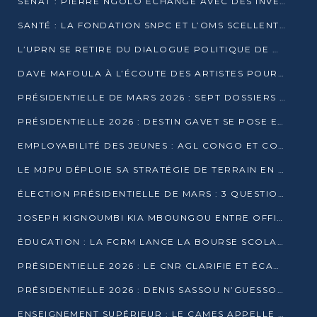
SÉNAT : PIERRE NGOLO ÉCHANGE AVEC DES INVESTISSEURS DU NUMÉRIQUE
SANTÉ : LA FONDATION SNPC ET L’OMS SCELLENT UN PARTENARIAT STRATÉGIQUE DE TROIS ANS
L’UPRN SE RETIRE DU DIALOGUE POLITIQUE DE DJAMBALA : TENSIONS DANS LE PRÉ-ÉLECTORAL CONGOLAIS
DAVE MAFOULA À L’ÉCOUTE DES ARTISTES POUR REDÉFINIR SA POLITIQUE CULTURELLE
PRÉSIDENTIELLE DE MARS 2026 : SEPT DOSSIERS DE CANDIDATURE ENREGISTRÉS À LA CLÔTURE DES DÉPÔTS
PRÉSIDENTIELLE 2026 : DESTIN GAVET SE POSE EN CANDIDAT DU « RAS-LE-BOL »
EMPLOYABILITÉ DES JEUNES : AGL CONGO ET CONGO TERMINAL S’ALLIENT À UCAC-ICAM
LE MJPU DÉPLOIE SA STRATÉGIE DE TERRAIN EN FAVEUR DE DSN
ÉLECTION PRÉSIDENTIELLE DE MARS : 3 QUESTIONS À UN EXPERT CONGOLAIS DE LA CYBERSÉCURITÉ
JOSEPH KIGNOUMBI KIA MBOUNGOU ENTRE OFFICIELLEMENT EN COURSE POUR LA PRÉSIDENTIELLE
ÉDUCATION : LA FCRM LANCE LA BOURSE SCOLAIRE FRANCINE-NTOUMI POUR PROMOUVOIR LES FILIÈRES SCIENTIFIQUES
PRÉSIDENTIELLE 2026 : LE CNR CLARIFIE ET ÉCARTE LA CANDIDATURE DU PASTEUR NTUMI
PRÉSIDENTIELLE 2026 : DENIS SASSOU N’GUESSO ANNONCE OFFICIELLEMENT SA CANDIDATURE
ENSEIGNEMENT SUPÉRIEUR : LE CAMES APPELLE À UNE UNIVERSITÉ AFRICAINE AXÉE SUR L’EMPLOYABILITÉ