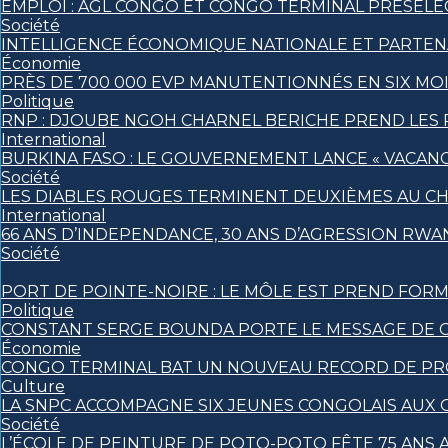
EMPLOI : AGL CONGO ET CONGO TERMINAL PRÉSÉLE
Société
INTELLIGENCE ÉCONOMIQUE NATIONALE ET PARTEN
Économie
PRÈS DE 700 000 EVP MANUTENTIONNÉS EN SIX MO
Politique
RNP : DJOUBE NGOH CHARNEL BERICHE PREND LES 
International
BURKINA FASO : LE GOUVERNEMENT LANCE « VACANCE
Société
LES DIABLES ROUGES TERMINENT DEUXIÈMES AU C
International
66 ANS D’INDEPENDANCE, 30 ANS D’AGRESSION RWAN
Société
PORT DE POINTE-NOIRE : LE MÔLE EST PREND FORM
Politique
CONSTANT SERGE BOUNDA PORTE LE MESSAGE DE C
Économie
CONGO TERMINAL BAT UN NOUVEAU RECORD DE PRO
Culture
LA SNPC ACCOMPAGNE SIX JEUNES CONGOLAIS AUX
Société
L’ÉCOLE DE PEINTURE DE POTO-POTO FÊTE 75 ANS A