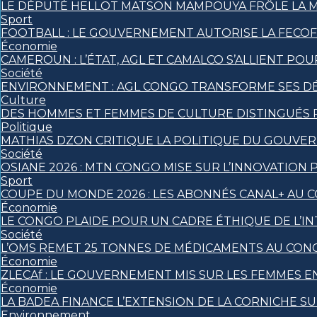
LE DÉPUTÉ HELLOT MATSON MAMPOUYA FRÔLE LA 
Sport
FOOTBALL : LE GOUVERNEMENT AUTORISE LA FECO
Économie
CAMEROUN : L’ÉTAT, AGL ET CAMALCO S’ALLIENT P
Société
ENVIRONNEMENT : AGL CONGO TRANSFORME SES DÉ
Culture
DES HOMMES ET FEMMES DE CULTURE DISTINGUÉS
Politique
MATHIAS DZON CRITIQUE LA POLITIQUE DU GOUVE
Société
OSIANE 2026 : MTN CONGO MISE SUR L’INNOVATION 
Sport
COUPE DU MONDE 2026 : LES ABONNÉS CANAL+ AU 
Économie
LE CONGO PLAIDE POUR UN CADRE ÉTHIQUE DE L’INT
Société
L’OMS REMET 25 TONNES DE MÉDICAMENTS AU CON
Économie
ZLECAf : LE GOUVERNEMENT MIS SUR LES FEMMES
Économie
LA BADEA FINANCE L’EXTENSION DE LA CORNICHE S
Environnement