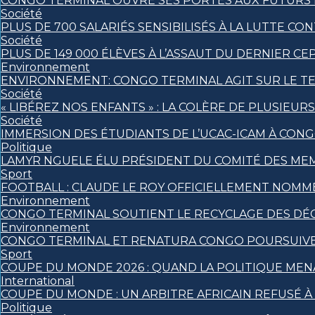
CONGO TERMINAL OUVRE SES PORTES AUX FUTURS I
Société
PLUS DE 700 SALARIÉS SENSIBILISÉS À LA LUTTE 
Société
PLUS DE 149 000 ÉLÈVES À L’ASSAUT DU DERNIER CE
Environnement
ENVIRONNEMENT: CONGO TERMINAL AGIT SUR LE TE
Société
« LIBÉREZ NOS ENFANTS » : LA COLÈRE DE PLUSIEU
Société
IMMERSION DES ÉTUDIANTS DE L’UCAC-ICAM À CON
Politique
LAMYR NGUELE ÉLU PRÉSIDENT DU COMITÉ DES ME
Sport
FOOTBALL : CLAUDE LE ROY OFFICIELLEMENT NOM
Environnement
CONGO TERMINAL SOUTIENT LE RECYCLAGE DES DÉ
Environnement
CONGO TERMINAL ET RENATURA CONGO POURSUIVE
Sport
COUPE DU MONDE 2026 : QUAND LA POLITIQUE MEN
International
COUPE DU MONDE : UN ARBITRE AFRICAIN REFUSÉ À 
Politique