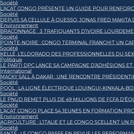
Société
L’ACAT CONGO PRÉSENTE UN GUIDE POUR RENFORCE
Société
DEPUIS SA CELLULE À OUESSO, JONAS FRED MAKITA 
Environnement
BRACONNAGE : 3 TRAFIQUANTS D’IVOIRE LOURDEM
Société
POINTE-NOIRE : CONGO TERMINAL FRANCHIT UN C
Société
KELLÉ, L’ELDORADO DES PROFESSIONNELLES DU SE
Politique
LE PARTI DPC LANCE SA CAMPAGNE D’ADHÉSIONS E
International
MACKY SALL À DAKAR : UNE RENCONTRE PRÉSIDENTIE
Société
POOL : LA LIGNE ÉLECTRIQUE LOUINGUI-KINKALA-BO
Société
LE PNUD REMET PLUS DE 49 MILLIONS DE FCFA D’
Société
L’ACAT CONGO PLACE 54 JEUNES EN FORMATION PR
Environnement
AGRICULTURE : L’ITALIE ET LE CONGO SCELLENT 
Société
SANTÉ : LE CONGO PASSE EN REVUE LES PERFORMA