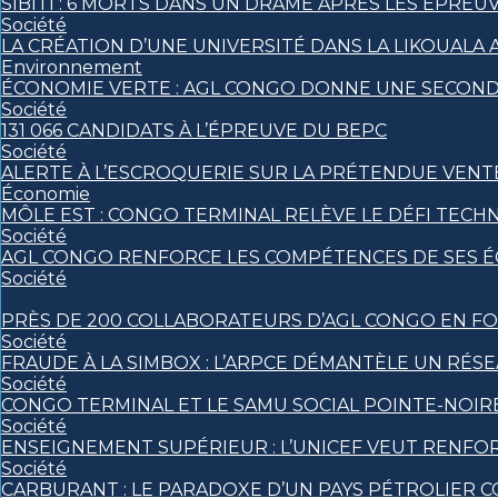
SIBITI : 6 MORTS DANS UN DRAME APRÈS LES ÉPREU
Société
LA CRÉATION D’UNE UNIVERSITÉ DANS LA LIKOUALA
Environnement
ÉCONOMIE VERTE : AGL CONGO DONNE UNE SECONDE
Société
131 066 CANDIDATS À L’ÉPREUVE DU BEPC
Société
ALERTE À L’ESCROQUERIE SUR LA PRÉTENDUE VENT
Économie
MÔLE EST : CONGO TERMINAL RELÈVE LE DÉFI TECH
Société
AGL CONGO RENFORCE LES COMPÉTENCES DE SES ÉQ
Société
PRÈS DE 200 COLLABORATEURS D’AGL CONGO EN FO
Société
FRAUDE À LA SIMBOX : L’ARPCE DÉMANTÈLE UN RÉS
Société
CONGO TERMINAL ET LE SAMU SOCIAL POINTE-NOI
Société
ENSEIGNEMENT SUPÉRIEUR : L’UNICEF VEUT RENFO
Société
CARBURANT : LE PARADOXE D’UN PAYS PÉTROLIER