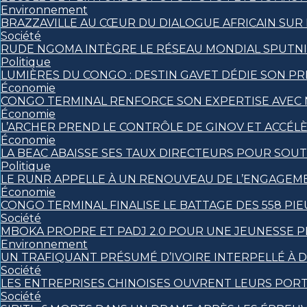
Environnement
BRAZZAVILLE AU CŒUR DU DIALOGUE AFRICAIN SUR
Société
RUDE NGOMA INTÈGRE LE RÉSEAU MONDIAL SPUTN
Politique
LUMIÈRES DU CONGO : DESTIN GAVET DÉDIE SON PRI
Économie
CONGO TERMINAL RENFORCE SON EXPERTISE AVEC
Économie
L’ARCHER PREND LE CONTRÔLE DE GINOV ET ACCÉL
Économie
LA BEAC ABAISSE SES TAUX DIRECTEURS POUR SOU
Politique
LE RUNR APPELLE À UN RENOUVEAU DE L’ENGAGEM
Économie
CONGO TERMINAL FINALISE LE BATTAGE DES 558 PI
Société
MBOKA PROPRE ET PADJ 2.0 POUR UNE JEUNESSE 
Environnement
UN TRAFIQUANT PRÉSUMÉ D’IVOIRE INTERPELLÉ À D
Société
LES ENTREPRISES CHINOISES OUVRENT LEURS POR
Société