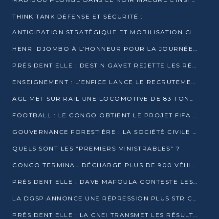
THINK TANK DÉFENSE ET SÉCURITÉ :
ANTICIPATION STRATÉGIQUE ET MOBILISATION CITOYENNE POUR NOTRE SOUVERAINETÉ NATIONALE
HENRI DJOMBO À L’HONNEUR POUR LA JOURNÉE MONDIALE DU THÉÂTRE
PRÉSIDENTIELLE : DESTIN GAVET REJETTE LES RÉSULTATS ET APPELLE À UN DIALOGUE NATIONAL
ENSEIGNEMENT : L’ENFICE LANCE LE RECRUTEMENT DE SA PREMIÈRE PROMOTION DE PROFESSEURS DES ÉCOLES
AGL MET SUR RAIL UNE LOCOMOTIVE DE 83 TONNES À POINTE-NOIRE
FOOTBALL : LE CONGO OBTIENT LE PROJET FIFA ARENA POUR SES 15 DÉPARTEMENTS
GOUVERNANCE FORESTIÈRE : LA SOCIÉTÉ CIVILE CONGOLAISE AFFICHE SES PRIORITÉS POUR 2026
QUELS SONT LES “PREMIERS MINISTRABLES” ?
CONGO TERMINAL DÉCHARGE PLUS DE 900 VÉHICULES EN QUELQUES HEURES
PRÉSIDENTIELLE : DAVE MAFOULA CONTESTE LES RÉSULTATS PROVISOIRES
LA DGSP ANNONCE UNE RÉPRESSION PLUS STRICTE CONTRE LES MOTO-TAXIS
PRÉSIDENTIELLE : LA CNEI TRANSMET LES RÉSULTATS PROVISOIRES À LA COUR CONSTITUTIONNELLE