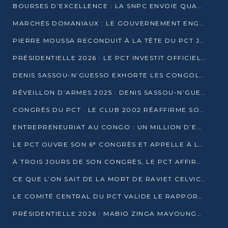
BOURSES D’EXCELLENCE : LA SNPC ENVOIE QUATRE NOUVEAUX TALENTS CONGOLAIS SE FORMER À BAKOU
MARCHÉS DOMANIAUX : LE GOUVERNEMENT ENGAGE LA STRUCTURATION DES TAXES D’ASSAINISSEMENT
PIERRE MOUSSA RECONDUIT À LA TÊTE DU PCT JUSQU’EN 2031
PRÉSIDENTIELLE 2026 : LE PCT INVESTIT OFFICIELLEMENT DENIS SASSOU NGUESSO
DENIS SASSOU-N’GUESSO EXHORTE LES CONGOLAIS À L’UNITÉ ET AU FAIR-PLAY DÉMOCRATIQUE EN 2026
RÉVEILLON D’ARMES 2025 : DENIS SASSOU-N’GUESSO GARANTIT DES ÉLECTIONS 2026 PAISIBLES ET SÉCURISÉES
CONGRÈS DU PCT : LE CLUB 2002 RÉAFFIRME SON SOUTIEN À DENIS SASSOU-N’GUESSO POUR 2026
ENTREPRENEURIAT AU CONGO : UN MILLION D’EUROS POUR FINANCER LES STARTUPS DÈS 2026
LE PCT OUVRE SON 6ᵉ CONGRÈS ET APPELLE À LA CANDIDATURE DE DENIS SASSOU NGUESSO
À TROIS JOURS DE SON CONGRÈS, LE PCT AFFIRME AVOIR ATTEINT TOUS SES OBJECTIFS
CE QUE L’ON SAIT DE LA MORT DE RAVIET CELVIC N’TSIANTSIE
LE COMITÉ CENTRAL DU PCT VALIDE LE RAPPORT DU CONGRÈS ET SOUTIENT DENIS SASSOU N’GUESSO
PRÉSIDENTIELLE 2026 : MABIO ZINGA MAVOUNGOU DÉCLARE SA CANDIDATURE ET CHARGE LE BILAN DU PCT