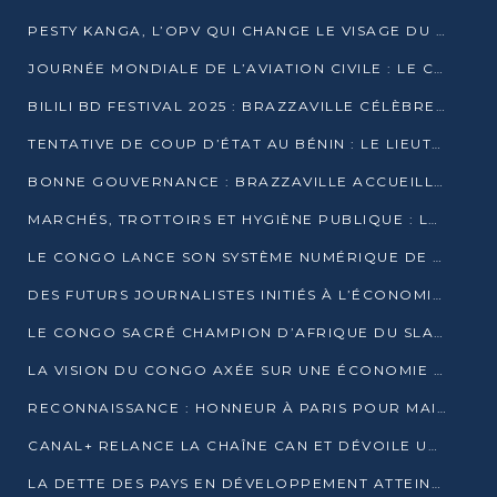
PESTY KANGA, L’OPV QUI CHANGE LE VISAGE DU REPORTAGE AU CONGO
JOURNÉE MONDIALE DE L’AVIATION CIVILE : LE CONGO MISE SUR L’INNOVATION ET LA SÉCURITÉ
BILILI BD FESTIVAL 2025 : BRAZZAVILLE CÉLÈBRE DIX ANS DE CRÉATION GRAPHIQUE AFRICAINE
TENTATIVE DE COUP D’ÉTAT AU BÉNIN : LE LIEUTENANT-COLONEL TIGRI S’AUTOPROCLAME CHEF D’UN COMITÉ MILITAIRE
BONNE GOUVERNANCE : BRAZZAVILLE ACCUEILLE LES PREMIÈRES JOURNÉES CONGOLAISES DE L’ÉVALUATION
MARCHÉS, TROTTOIRS ET HYGIÈNE PUBLIQUE : LE GOUVERNEMENT DURCIT LE TON
LE CONGO LANCE SON SYSTÈME NUMÉRIQUE DE VÉRIFICATION DU BOIS
DES FUTURS JOURNALISTES INITIÉS À L’ÉCONOMIE BLEUE DURABLE
LE CONGO SACRÉ CHAMPION D’AFRIQUE DU SLAM 2025
LA VISION DU CONGO AXÉE SUR UNE ÉCONOMIE BAS CARBONE AU RENDEZ-VOUS DE MONACO 2025
RECONNAISSANCE : HONNEUR À PARIS POUR MAIXENT RAOUL OMINGA
CANAL+ RELANCE LA CHAÎNE CAN ET DÉVOILE UNE OFFRE EXCEPTIONNELLE POUR DÉCEMBRE
LA DETTE DES PAYS EN DÉVELOPPEMENT ATTEINT UN SOMMET HISTORIQUE ENTRE 2022 ET 2024