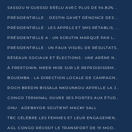
SASSOU N’GUESSO RÉÉLU AVEC PLUS DE 94,82% DES VOIX
PRÉSIDENTIELLE : DESTIN GAVET DÉNONCE DES IRRÉGULARITÉS ET REVENDIQUE LA VICTOIRE
PRÉSIDENTIELLE : LES APPELS ET SMS RÉTABLIS, INTERNET RESTE BLOQUÉ
PRÉSIDENTIELLE A : UN SCRUTIN MARQUÉ PAR LA COUPURE D’INTERNET ET UNE AFFLUENCE TIMIDE À BRAZZAVILLE
PRÉSIDENTIELLE : UN FAUX VISUEL DE RÉSULTATS CIRCULE
RÉSEAUX SOCIAUX ET ÉLECTIONS : UNE ARÈNE NUMÉRIQUE EN PLEINE MUTATION AU CONGO
À FREETOWN, MEER MISE SUR LE REFROIDISSEMENT PASSIF FACE À LA CHALEUR EXTRÊME
BOUEMBA : LA DIRECTION LOCALE DE CAMPAGNE DE DENIS SASSOU N’GUESSO MULTIPLIE LES ACTIVITÉS DE MOBILISATION
ROCH BREDIN BISSALA NKOUNKOU APPELLE LA JEUNESSE DE GOMA TSÉ-TSÉ À UN VOTE MASSIF POUR DENIS SASSOU NGUESSO
CONGO TERMINAL OUVRE SES PORTES AUX ÉTUDIANTS EN TRANSPORT ET LOGISTIQUE
ONU : ADEBAYOR SOUTIENT MACKY SALL
TBC CÉLÈBRE LES FEMMES ET LEUR ENGAGEMENT À L’OCCASION DU 8 MARS
AGL CONGO RÉUSSIT LE TRANSPORT DE 19 MODULES HORS GABARIT ENTRE POINTE-NOIRE ET BRAZZAVILLE