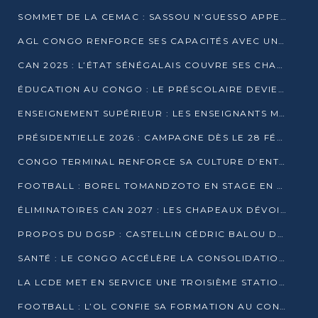
SOMMET DE LA CEMAC : SASSOU N’GUESSO APPELLE À LA VIGILANCE FACE AUX RISQUES ÉCONOMIQUES
AGL CONGO RENFORCE SES CAPACITÉS AVEC UNE GRUE DE 250 TONNES
CAN 2025 : L’ÉTAT SÉNÉGALAIS COUVRE SES CHAMPIONS D’AFRIQUE DE RÉCOMPENSES EXCEPTIONNELLES
ÉDUCATION AU CONGO : LE PRÉSCOLAIRE DEVIENT OBLIGATOIRE, LE BTS CONSACRÉ DIPLÔME D’ÉTAT
ENSEIGNEMENT SUPÉRIEUR : LES ENSEIGNANTS MAINTIENNENT LA GRÈVE ET EXIGENT UN ACCORD ÉCRIT AVEC L’ÉTAT
PRÉSIDENTIELLE 2026 : CAMPAGNE DÈS LE 28 FÉVRIER, SCRUTIN LES 12 ET 15 MARS
CONGO TERMINAL RENFORCE SA CULTURE D’ENTREPRISE AVEC LE PROGRAMME « WIN TOGETHER »
FOOTBALL : BOREL TOMANDZOTO EN STAGE EN ESPAGNE AVEC POLISSYA FC
ÉLIMINATOIRES CAN 2027 : LES CHAPEAUX DÉVOILÉS, LE CONGO FIXÉ SUR SON SORT
PROPOS DU DGSP : CASTELLIN CÉDRIC BALOU DÉNONCE DES PROPOS INTIMIDANTS
SANTÉ : LE CONGO ACCÉLÈRE LA CONSOLIDATION DE L’OFFRE DE SOINS
LA LCDE MET EN SERVICE UNE TROISIÈME STATION D’EAU POTABLE À MFILOU
FOOTBALL : L’OL CONFIE SA FORMATION AU CONGOLAIS CHRISTIAN BASSILA