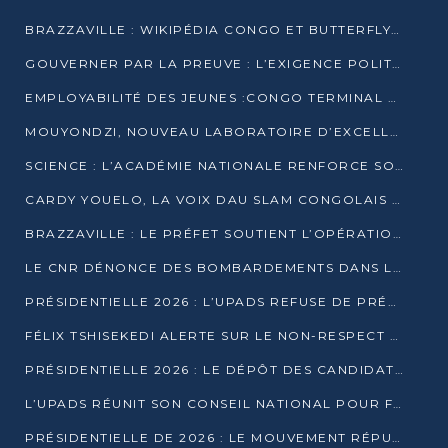
BRAZZAVILLE : WIKIPÉDIA CONGO ET BUTTERFLY SCELLENT UN PARTENARIAT POUR STRUCTURER LE BÉNÉVOLAT NUMÉRIQUE
GOUVERNER PAR LA PREUVE : L’EXIGENCE POLITIQUE DU XXIᵉ SIÈCLE
EMPLOYABILITÉ DES JEUNES :CONGO TERMINAL S’ALLIE À L’ESCIC POUR RAPPROCHER L’ÉCOLE DU TERRAIN
MOUYONDZI, NOUVEAU LABORATOIRE D’EXCELLENCE PÉDAGOGIQUE AVEC L’ENFICE
SCIENCE : L’ACADÉMIE NATIONALE RENFORCE SON ÉQUIPE ET TRACE SA FEUILLE DE ROUTE 2026
CARDY YOUELO, LA VOIX DAU SLAM CONGOLAIS QUI INTERPELLE LE MONDE
BRAZZAVILLE : LE PRÉFET SOUTIENT L’OPÉRATION « ZÉRO KULUNA » ET APPELLE À LA VIGILANCE CITOYENNE
LE CNR DÉNONCE DES BOMBARDEMENTS DANS LE POOL ET ACCUSE LE GOUVERNEMENT
PRÉSIDENTIELLE 2026 : L’UPADS REFUSE DE PRÉSENTER UN CANDIDAT ET DÉNONCE UN PROCESSUS NON CRÉDIBLE
FÉLIX TSHISEKEDI ALERTE SUR LE NON-RESPECT DES ENGAGEMENTS DE PAIX APRÈS SA RENCONTRE AVEC D. SASSOU-NGUESSO
PRÉSIDENTIELLE 2026 : LE DÉPÔT DES CANDIDATURES OUVERT DU 29 JANVIER AU 12 FÉVRIER
L’UPADS RÉUNIT SON CONSEIL NATIONAL POUR FIXER SA LIGNE POLITIQUE À DEUX MOIS DE LA PRÉSIDENTIELLE
PRÉSIDENTIELLE DE 2026 : LE MOUVEMENT RÉPUBLICAIN DÉNONCE UNE CONVOCATION ÉLECTORALE « OPAQUE ET PRÉCIPITÉE »