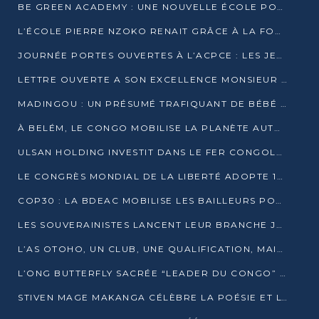
BE GREEN ACADEMY : UNE NOUVELLE ÉCOLE POUR LES MÉTIERS DE L’ÉCOLOGIE À POINTE-NOIRE
L’ÉCOLE PIERRE NZOKO RENAIT GRÂCE À LA FONDATION MUCODEC
JOURNÉE PORTES OUVERTES À L’ACPCE : LES JEUNES EN IMMERSION DANS L’ENTREPRISE
LETTRE OUVERTE A SON EXCELLENCE MONSIEUR DENIS SASSOU NGUESSO, PRESIDENT DE LAREPUBLIQUE DU CONGO
MADINGOU : UN PRÉSUMÉ TRAFIQUANT DE BÉBÉ CHIMPANZÉ FIXÉ SUR SON SORT LE 20 NOVEMBRE
À BELÉM, LE CONGO MOBILISE LA PLANÈTE AUTOUR DU FONDS BLEU POUR LE BASSIN DU CONGO
ULSAN HOLDING INVESTIT DANS LE FER CONGOLAIS
LE CONGRÈS MONDIAL DE LA LIBERTÉ ADOPTE 14 RÉSOLUTIONS HISTORIQUES
COP30 : LA BDEAC MOBILISE LES BAILLEURS POUR LE FONDS BLEU DU BASSIN DU CONGO
LES SOUVERAINISTES LANCENT LEUR BRANCHE JEUNE À BRAZZAVILLE
L’AS OTOHO, UN CLUB, UNE QUALIFICATION, MAIS ENCORE DES DOUTES
L’ONG BUTTERFLY SACRÉE “LEADER DU CONGO” AU PRIX D’EXCELLENCE 2025
STIVEN MAGE MAKANGA CÉLÈBRE LA POÉSIE ET L’HUMAIN AVEC SON RECUEIL “HECTARE”