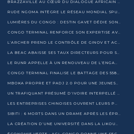
BRAZZAVILLE AU CŒUR DU DIALOGUE AFRICAIN SUR LES OBJECTIFS DE DÉVELOPPEMENT DURABLE
RUDE NGOMA INTÈGRE LE RÉSEAU MONDIAL SPUTNIK PRO APRÈS UNE FORMATION À MOSCOU
LUMIÈRES DU CONGO : DESTIN GAVET DÉDIE SON PRIX À L’UNITÉ NATIONALE ET À LA JEUNESSE
CONGO TERMINAL RENFORCE SON EXPERTISE AVEC NEUF NOUVEAUX FORMATEURS EN ENGINS PORTUAIRES
L’ARCHER PREND LE CONTRÔLE DE GINOV ET ACCÉLÈRE SON VIRAGE NUMÉRIQUE
LA BEAC ABAISSE SES TAUX DIRECTEURS POUR SOUTENIR LA CROISSANCE EN ZONE CEMAC
LE RUNR APPELLE À UN RENOUVEAU DE L’ENGAGEMENT MILITANT
CONGO TERMINAL FINALISE LE BATTAGE DES 558 PIEUX DU FUTUR QUAI DU MÔLE EST
MBOKA PROPRE ET PADJ 2.0 POUR UNE JEUNESSE PLUS AUTONOME
UN TRAFIQUANT PRÉSUMÉ D’IVOIRE INTERPELLÉ À DOLISIE
LES ENTREPRISES CHINOISES OUVRENT LEURS PORTES AUX JEUNES DIPLÔMÉS
SIBITI : 6 MORTS DANS UN DRAME APRÈS LES ÉPREUVES DU BEPC
LA CRÉATION D’UNE UNIVERSITÉ DANS LA LIKOUALA AU CŒUR D’UNE RÉFLEXION NATIONALE
ÉCONOMIE VERTE : AGL CONGO DONNE UNE SECONDE VIE À SES DÉCHETS INDUSTRIELS