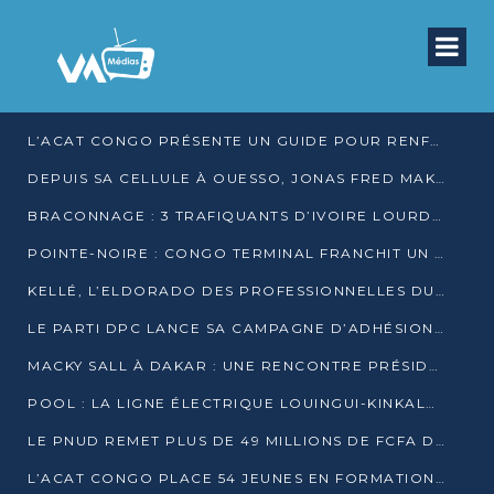
L’ACAT CONGO PRÉSENTE UN GUIDE POUR RENFORCER LES GARANTIES JUDICIAIRES EN GARDE À VUE
DEPUIS SA CELLULE À OUESSO, JONAS FRED MAKITA DÉNONCE CE QU’IL QUALIFIE DE DÉNI DE JUSTICE
BRACONNAGE : 3 TRAFIQUANTS D’IVOIRE LOURDEMENT CONDAMNÉS À DJAMBALA
POINTE-NOIRE : CONGO TERMINAL FRANCHIT UN CAP HISTORIQUE AVEC 99 MOUVEMENTS/HEURE
KELLÉ, L’ELDORADO DES PROFESSIONNELLES DU SEXE
LE PARTI DPC LANCE SA CAMPAGNE D’ADHÉSIONS ET VEUT STRUCTURER SA PRÉSENCE DANS LES 15 DÉPARTEMENTS
MACKY SALL À DAKAR : UNE RENCONTRE PRÉSIDENTIELLE QUI DIVISE L’OPINION SÉNÉGALAISE
POOL : LA LIGNE ÉLECTRIQUE LOUINGUI-KINKALA-BOKO MISE EN SERVICE
LE PNUD REMET PLUS DE 49 MILLIONS DE FCFA D’ÉQUIPEMENTS POUR ACCÉLÉRER LA NUMÉRISATION DU SYSTÈME DE SANTÉ
L’ACAT CONGO PLACE 54 JEUNES EN FORMATION PROFESSIONNELLE