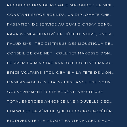
RECONDUCTION DE ROSALIE MATONDO : LA MINISTRE PROMET D’ACCÉLÉRER LE TRAITEMENT DES DOSSIERS ET DE RELEVER DE NOUVEAUX DÉFIS
CONSTANT SERGE BOUNDA, UN DIPLOMATE CHEVRONNÉ AUX COMMANDES DES AFFAIRES ÉTRANGÈRES
PASSATION DE SERVICE AU QUAI D’ORSAY CONGOLAIS : GAKOSSO PASSE LE FLAMBEAU À BOUNDA
PAPA WEMBA HONORÉ EN CÔTE D’IVOIRE, UNE RUE PORTE DÉSORMAIS SON NOM
PALUDISME : TBC DISTRIBUE DES MOUSTIQUAIRES DANS DEUX CSI DE BRAZZAVILLE
CONSEIL DE CABINET : COLLINET MAKOSSO DONNE SES DERNIÈRES ORIENTATIONS
LE PREMIER MINISTRE ANATOLE COLLINET MAKOSSO DÉMISSIONNE AVEC SON GOUVERNEMENT
BRICE VOLTAIRE ETOU OBAMI À LA TÊTE DE L’ONEC-C POUR TROIS ANS
L’AMBASSADE DES ÉTATS-UNIS LANCE UNE NOUVELLE COHORTE DU PROGRAMME ACCESS MICRO-SCHOLARSHIP
GOUVERNEMENT JUSTE APRÈS L’INVESTITURE
TOTAL ENERGIES ANNONCE UNE NOUVELLE DÉCOUVERTE D’HYDROCARBURES SUR LE PERMIS MOHO AU LARGE DU CONGO
HUAWEI ET LA RÉPUBLIQUE DU CONGO ACCÉLÈRENT LEUR PARTENARIAT
BIODIVERSITÉ : LE PROJET EARTHRANGER S’ACHÈVE, MAIS LES DÉFIS DEMEURENT