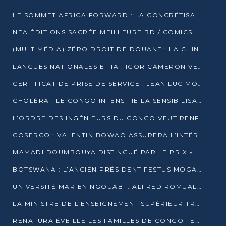
LE SOMMET AFRICA FORWARD : LA CONCRÉTISATION DE PARTENARIATS ÉQUILIBRÉS ET TOURNÉS VERS L’AVENIR ENTRE LE CONTINENT AFRICAIN ET LA FRANCE
NEA ÉDITIONS SACRÉE MEILLEURE BD / COMICS D’AFRIQUE AU KENYA
(MULTIMÉDIA) ZÉRO DROIT DE DOUANE : LA CHINE ET L’AFRIQUE VERS UNE PROXIMITÉ SANS PRÉCÉDENT (PAPIER GÉNÉRAL)
LANGUES NATIONALES ET IA : IGOR CAMERON VEUT ARRIMER LA STRATÉGIE IA À LA LOI SUR LA RECHERCHE
CERTIFICAT DE PRISE DE SERVICE : JEAN LUC MOUTHOU DÉMENT UNE « FAKE NEWS »
CHOLÉRA : LE CONGO INTENSIFIE LA SENSIBILISATION AU MARCHÉ DE TALANGAÏ
L’ORDRE DES INGÉNIEURS DU CONGO VEUT RENFORCER L’ÉTHIQUE ET LA CRÉDIBILITÉ DE LA PROFESSION
COSERCO : VALENTIN BOWAO ASSURERA L’INTÉRIM À LA TÊTE DU BUREAU EXÉCUTIF NATIONAL
MAMADI DOUMBOUYA DISTINGUÉ PAR LE PRIX « SUPER GRAND BÂTISSEUR BABACAR N’DIAYE »
BOTSWANA : L’ANCIEN PRÉSIDENT FESTUS MOGAE EST MORT À 86 ANS
UNIVERSITÉ MARIEN NGOUABI : ALFRED ROMUALD NGUYA POATY SOUTIENT UNE THÈSE SUR LE PARADOXE DE LA CROISSANCE EN ZONE CEMAC
LA MINISTRE DE L’ENSEIGNEMENT SUPÉRIEUR TRACE SA FEUILLE DE ROUTE
RENATURA ÉVEILLE LES FAMILLES DE CONGO TERMINAL À LA PROTECTION DE L’ENVIRONNEMENT