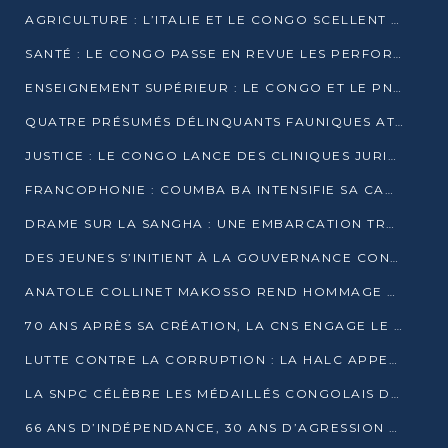
AGRICULTURE : L’ITALIE ET LE CONGO SCELLENT UN PARTENARIAT POUR UNE PRODUCTION LOCALE DURABLE
SANTÉ : LE CONGO PASSE EN REVUE LES PERFORMANCES DE SES HÔPITAUX À MI-PARCOURS
ENSEIGNEMENT SUPÉRIEUR : LE CONGO ET LE PNUD VEULENT RAPPROCHER LA FORMATION UNIVERSITAIRE DES BESOINS DU MARCHÉ DE L’EMPLOI
QUATRE PRÉSUMÉS DÉLINQUANTS FAUNIQUES ATTENDUS DEVANT LA JUSTICE POUR TRAFIC D’IVOIRE
JUSTICE : LE CONGO LANCE DES CLINIQUES JURIDIQUES POUR RAPPROCHER LE DROIT DES CITOYENS
FRANCOPHONIE : COUMBA BA INTENSIFIE SA CAMPAGNE POUR LA SUCCESSION À LA TÊTE DE L’OIF
DRAME SUR LA SANGHA : UNE EMBARCATION TRANSPORTANT DES FIDÈLES DE « NZAMBÉ YA L’HUILE » FAIT NAUFRAGE À OUESSO
DES JEUNES S’INITIENT À LA GOUVERNANCE CONTINENTALE À BRAZZAVILLE
ANATOLE COLLINET MAKOSSO REND HOMMAGE À JEAN-PAUL PIGASSE
70 ANS APRÈS SA CRÉATION, LA CNS ENGAGE LE VIRAGE DE LA DIGITALISATION
LUTTE CONTRE LA CORRUPTION : LA HALC APPELLE À PASSER DES DISCOURS AUX ACTES
LA SNPC CÉLÈBRE LES MÉDAILLÉS CONGOLAIS DES OLYMPIADES PANAFRICAINES DE MATHÉMATIQUES 2026
66 ANS D’INDÉPENDANCE, 30 ANS D’AGRESSION RWANDAISE : 4 PRÉSIDENCES, UN ÉCHEC COLLECTIF