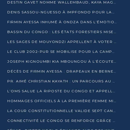
DESTIN GAVET NOMME WALLEMBAUD, KAYA MAGANE, BOUDZIKA ET MBOUSSA-ELLAH AUX COMMANDES DE SA CAMPAGNE
DENIS SASSOU-NGUESSO À IMPFONDO POUR LANCER LE CORRIDOR 13
FIRMIN AYESSA INHUMÉ À ONDZA DANS L’ÉMOTION ET LE RECUEILLEMENT
BASSIN DU CONGO : LES ÉTATS FORESTIERS MISENT SUR LES MARCHÉS CARBONE
LES SAGES DE MOUYONDZI APPELLENT À VOTER DENIS SASSOU-NGUESSO
LE CLUB 2002-PUR SE MOBILISE POUR LA CAMPAGNE
JOSEPH KIGNOUMBI KIA MBOUNGOU À L’ÉCOUTE DE TALANGAÏ
DÉCÈS DE FIRMIN AYESSA : DRAPEAUX EN BERNE LUNDI
PR. AIMÉ CHRISTIAN KAYATH : UN PARCOURS AU SERVICE DE LA RECHERCHE ET DE L’INNOVATION
L’OMS SALUE LA RIPOSTE DU CONGO ET APPELLE À DES RÉFORMES DURABLES
HOMMAGES OFFICIELS À LA PREMIÈRE FEMME MINISTRE DU CONGO
LA COUR CONSTITUTIONNELLE VALIDE SEPT CANDIDATURES POUR LA PRÉSIDENTIELLE
CONNECTIVITÉ LE CONGO SE RENFORCE GRÂCE AU CÂBLE 2AFRICA