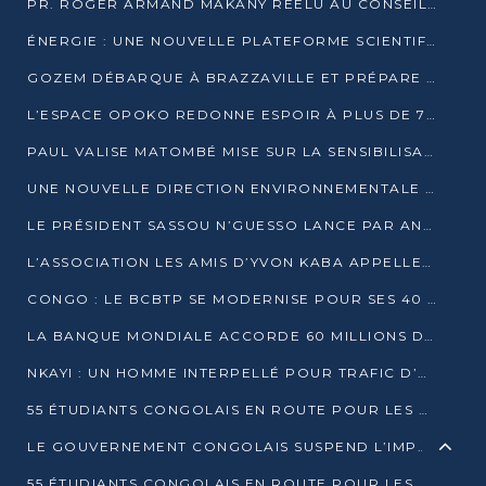
PR. ROGER ARMAND MAKANY RÉÉLU AU CONSEIL DE L’AUF
ÉNERGIE : UNE NOUVELLE PLATEFORME SCIENTIFIQUE POUR LA TRANSITION ÉNERGÉTIQUE EN AFRIQUE CENTRALE
GOZEM DÉBARQUE À BRAZZAVILLE ET PRÉPARE SON ARRIVÉE À POINTE-NOIRE
L’ESPACE OPOKO REDONNE ESPOIR À PLUS DE 775 ÉLÈVES AUTOCHTONES DANS LE NORD DU CONGO
PAUL VALISE MATOMBÉ MISE SUR LA SENSIBILISATION POUR ÉRAQUER LE GRAND BANDITISME
UNE NOUVELLE DIRECTION ENVIRONNEMENTALE POUR RENFORCER LA GESTION DES DONNÉES AU CONGO
LE PRÉSIDENT SASSOU N’GUESSO LANCE PAR ANTICIPATION LA 39ÈME JOURNÉE NATIONALE DE L’ARBRE
L’ASSOCIATION LES AMIS D’YVON KABA APPELLENT DENIS SASSOU N’GUESSO À SE PORTER CANDIDAT
CONGO : LE BCBTP SE MODERNISE POUR SES 40 ANS D’EXISTENCE
LA BANQUE MONDIALE ACCORDE 60 MILLIONS DE DOLLARS POUR LA RÉSILIENCE URBAINE AU CONGO
NKAYI : UN HOMME INTERPELLÉ POUR TRAFIC D’UN BÉBÉ CHIMPANZÉ
55 ÉTUDIANTS CONGOLAIS EN ROUTE POUR LES UNIVERSITÉS ALGÉRIENNES
LE GOUVERNEMENT CONGOLAIS SUSPEND L’IMPORTATION DES MACHETTES ET DES MOTOS
55 ÉTUDIANTS CONGOLAIS EN ROUTE POUR LES UNIVERSITÉS ALGÉRIENNES