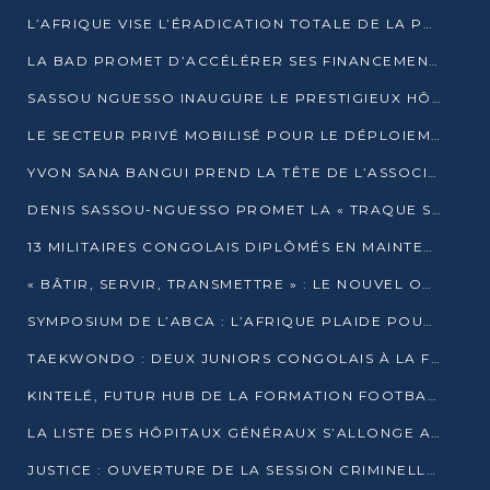
L’AFRIQUE VISE L’ÉRADICATION TOTALE DE LA POLIOMYÉLITE D’ICI 2026
LA BAD PROMET D’ACCÉLÉRER SES FINANCEMENTS AVEC LE MINISTÈRE DE L’ASSAINISSEMENT
SASSOU NGUESSO INAUGURE LE PRESTIGIEUX HÔTEL KEMPINSKI BRAZZAVILLE
LE SECTEUR PRIVÉ MOBILISÉ POUR LE DÉPLOIEMENT DE 19 MINI-CENTRALES SOLAIRES
YVON SANA BANGUI PREND LA TÊTE DE L’ASSOCIATION DES BANQUES CENTRALES AFRICAINES
DENIS SASSOU-NGUESSO PROMET LA « TRAQUE SANS RELÂCHE » DU GRAND BANDITISME
13 MILITAIRES CONGOLAIS DIPLÔMÉS EN MAINTENANCE INDUSTRIELLE APRÈS TROIS ANS DE FORMATION À L’UNIVERSITÉ MARIEN-NGOUABI
« BÂTIR, SERVIR, TRANSMETTRE » : LE NOUVEL OUVRAGE QUI INTERPELLE LES COLLECTIVITÉS
SYMPOSIUM DE L’ABCA : L’AFRIQUE PLAIDE POUR UN FINANCEMENT CLIMATIQUE ÉQUITABLE
TAEKWONDO : DEUX JUNIORS CONGOLAIS À LA FINALE D’OPEN SYRIES 2025 À ABIDJAN
KINTELÉ, FUTUR HUB DE LA FORMATION FOOTBALLISTIQUE AFRICAINE ?
LA LISTE DES HÔPITAUX GÉNÉRAUX S’ALLONGE AU CONGO
JUSTICE : OUVERTURE DE LA SESSION CRIMINELLE À BRAZZAVILLE AVEC 52 DOSSIERS AU RÔLE