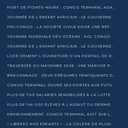
PORT DE POINTE-NOIRE : CONGO TERMINAL ADAPTE SON DRAGAGE AUX SABLES BITUMINEUX
JOURNÉE DE L’ENFANT AFRICAIN : LE GOUVERNEMENT RÉAFFIRME SON ENGAGEMENT POUR L’ACCÈS À L’EAU ET À L’ASSAINISSEMENT
FMI–CONGO : LA SOCIÉTÉ CIVILE EXIGE UNE RÉFORME DE LA FISCALITÉ PÉTROLIÈRE
JOURNÉE MONDIALE DES OCÉANS : AGL CONGO MOBILISE SES COLLABORATEURS POUR LA PRÉSERVATION DE LA BIODIVERSITÉ MARINE
JOURNÉE DE L’ENFANT AFRICAIN : LE GOUVERNEMENT MOBILISÉ POUR L’HYGIÈNE DANS LES ORPHELINATS
LCDE DÉMENT L’OUVERTURE D’UN PORTAIL DE RECRUTEMENT ET APPELLE À LA VIGILANCE
TRAVERSÉE DU MAYOMBE 2026 : UNE MARCHE POUR SENSIBILISER ET DÉPISTER AU DIABÈTE
BRACONNAGE : DEUX PRÉSUMÉS TRAFIQUANTS D’HIPPOPOTAME ÉCROUÉS À BRAZZAVILLE
CONGO TERMINAL OUVRE SES PORTES AUX FUTURS INGÉNIEURS DE L’UCAC-ICAM
PLUS DE 700 SALARIÉS SENSIBILISÉS À LA LUTTE CONTRE LA TUBERCULOSE À CONGO TERMINAL
PLUS DE 149 000 ÉLÈVES À L’ASSAUT DU DERNIER CEPE
ENVIRONNEMENT: CONGO TERMINAL AGIT SUR LE TERRAIN ET FORME LES PLUS JEUNES
« LIBÉREZ NOS ENFANTS » : LA COLÈRE DE PLUSIEURS MÈRES À BRAZZAVILLE CONTRE LA DGSP