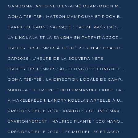
GAMBOMA, ANTOINE BIEN-AIMÉ OBAM-ODON MOBILISE LES 32 148 ÉLECTEURS EN FAVEUR DE DENIS SASSOU NGUESSO
GOMA TSÉ-TSÉ : MATSON MAMPOUYA ET ROCH BREDIN BISSALA NKOUNKOU EN CAMPAGNE DE PROXIMITÉ
TRAFIC DE FAUNE SAUVAGE : TREIZE PRÉSUMÉS TRAFIQUANTS INTERPELLÉS AU CONGO EN 2025
LA LIKOUALA ET LA SANGHA EN PARFAIT ACCORD AVEC LE PROJET DE SOCIÉTÉ DU CANDIDAT DENIS SASSOU-N’GUESSO
DROITS DES FEMMES À TIÉ-TIÉ 2 : SENSIBILISATION ET PÉDAGOGIE SUR LE DROIT DE VOTE
CAP2026 : L’HEURE DE LA SOUVERAINETÉ
DROITS DES FEMMES : AGL CONGO ET CONGO TERMINAL METTENT EN AVANT LE LEADERSHIP FÉMININ
GOMA TSÉ-TSÉ : LA DIRECTION LOCALE DE CAMPAGNE INTENSIFIE LA SENSIBILISATION DANS LES VILLAGES
MAKOUA : DELPHINE ÉDITH EMMANUEL LANCE LA CAMPAGNE POUR DENIS SASSOU-N’GUESSO
À MAKÉLÉKÉLÉ 1, LANDRY KOLELAS APPELLE À UNE MOBILISATION MASSIVE EN FAVEUR DE DENIS SASSOU-N’GUESSO
PRÉSIDENTIELLE 2026 : ANATOLE COLLINET MAKOSSO DÉFEND LE PROJET DE SOCIÉTÉ DE DENIS SASSOU NGUESSO
ENVIRONNEMENT : MAURICE PLANTE 1 500 MANGROVES POUR HONORER WANGARI MAATHAI
PRÉSIDENTIELLE 2026 : LES MUTUELLES ET ASSOCIATIONS S’IMPLIQUENT DANS LA CAMPAGNE ÉLECTORALE À TIÉ-TIÉ 2 (POINTE-NOIRE)