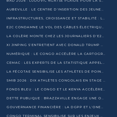
BAD 2026 : LUDOVIC NGATSÉ PLAIDE POUR LA SOUVERAINETÉ FINANCIÈRE AFRICAINE
AUBEVILLE : LE CENTRE D’INSERTION DES JEUNES PRÊT À OUVRIR SES PORTES
INFRASTRUCTURES, CROISSANCE ET STABILITÉ : LA GUINÉE AFFÛTE SES AMBITIONS
E2C CONDAMNE LE VOL DES CÂBLES ÉLECTRIQUES APRÈS UNE VIDÉO VIRALE
LA COLÈRE MONTE CHEZ LES JOURNALIERS D’E2C QUI DÉNONCENT 20 ANS DE PRÉCARITÉ
XI JINPING S’ENTRETIENT AVEC DONALD TRUMP À BEIJING
NUMÉRIQUE : LE CONGO ACCÉLÈRE LA CARTOGRAPHIE DE SES INFRASTRUCTURES DIGITALES
CEMAC : LES EXPERTS DE LA STATISTIQUE APPELLENT À RENFORCER LA SÉCURISATION DES DONNÉES
LA FÉCOTAE SENSIBILISE LES ATHLÈTES DE POINTE-NOIRE À L’HYGIÈNE ALIMENTA
SMIB 2026 : DIX ATHLÈTES CONGOLAIS EN STAGE AU KENYA
FONDS BLEU : LE CONGO ET LE KENYA ACCÉLÈRENT LA MOBILISATION DES FINANCEMENTS
DETTE PUBLIQUE : BRAZZAVILLE ENGAGE UNE OPÉRATION DE RACHAT DE 575 MILLIONS DE DOLLARS
GOUVERNANCE FINANCIÈRE : LA DGPP ET L’ONEC-C VERS UN PARTENARIAT POUR ASSAINIR LES ENTREPRISES PUBLIQUES
CONGO TERMINAL SENSIBILISE SUR LES ENJEUX DE LA SANTÉ MENTALE EN