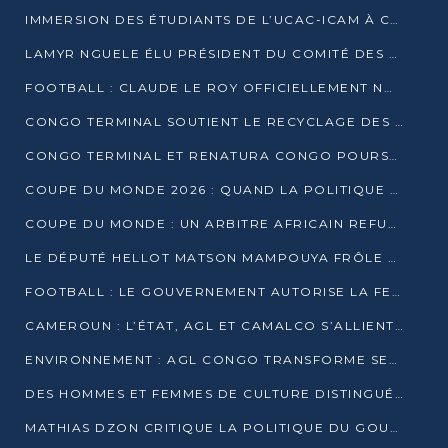
IMMERSION DES ÉTUDIANTS DE L’UCAC-ICAM À CONGO TERMINAL
LAMYR NGUELE ÉLU PRÉSIDENT DU COMITÉ DES MEMBRES D’HONNEUR DU PCT
FOOTBALL : CLAUDE LE ROY OFFICIELLEMENT NOMMÉ SÉLECTIONNEUR DU CONGO
CONGO TERMINAL SOUTIENT LE RECYCLAGE DES DÉCHETS PLASTIQUES À POINTE-NOIRE
CONGO TERMINAL ET RENATURA CONGO POURSUIVENT LEUR COMBAT POUR LA BIODIVERSITÉ
COUPE DU MONDE 2026 : QUAND LA POLITIQUE MENACE L’UNIVERSALITÉ DU FOOTBALL
COUPE DU MONDE : UN ARBITRE AFRICAIN REFUSÉ À L’ENTRÉE DES ÉTATS-UNIS
LE DÉPUTÉ HELLOT MATSON MAMPOUYA FRÔLE LA MORT LORS D’UNE EMBUSCADE DZNS LE POOL
FOOTBALL : LE GOUVERNEMENT AUTORISE LA FECOFOOT À OCCUPER LES COMPLEXES SPORTIFS
CAMEROUN : L’ÉTAT, AGL ET CAMALCO S’ALLIENT POUR UN MÉGA-PROJET FERROVIAIRE
ENVIRONNEMENT : AGL CONGO TRANSFORME SES DÉCHETS EN OUTILS DE FORMATION
DES HOMMES ET FEMMES DE CULTURE DISTINGUÉS POUR LEUR ENGAGEMENT PAR BANTOU CULTURE
MATHIAS DZON CRITIQUE LA POLITIQUE DU GOUVERNEMENT ET ALERTE SUR LA DETTE DU CONGO