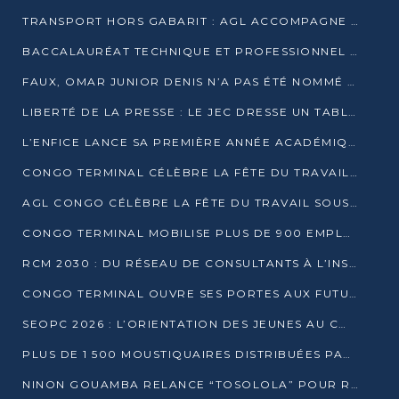
TRANSPORT HORS GABARIT : AGL ACCOMPAGNE LE DÉVELOPPEMENT DU SECTEUR BRASSICOLE AU CONGO
BACCALAURÉAT TECHNIQUE ET PROFESSIONNEL : 16 352 CANDIDATS LANCÉS DANS LES ÉPREUVES D’EPS
FAUX, OMAR JUNIOR DENIS N’A PAS ÉTÉ NOMMÉ AIDE DE CAMP ADJOINT DE DENIS SASSOU NGUESSO
LIBERTÉ DE LA PRESSE : LE JEC DRESSE UN TABLEAU PRÉOCCUPANT AU CONGO
L’ENFICE LANCE SA PREMIÈRE ANNÉE ACADÉMIQUE AVEC 100 FUTURS ENSEIGNANTS
CONGO TERMINAL CÉLÈBRE LA FÊTE DU TRAVAIL AVEC SES COLLABORATEURS À POINTE-NOIRE
AGL CONGO CÉLÈBRE LA FÊTE DU TRAVAIL SOUS LE SIGNE DE LA COHÉSION
CONGO TERMINAL MOBILISE PLUS DE 900 EMPLOYÉS AUTOUR DE LA SÉCURITÉ AU TRAVAIL
RCM 2030 : DU RÉSEAU DE CONSULTANTS À L’INSTRUMENT DE PUISSANCE EN AFRIQUE FRANCOPHONE
CONGO TERMINAL OUVRE SES PORTES AUX FUTURS INGÉNIEURS AU FORUM DES MÉTIERS D’UCAC-ICAM
SEOPC 2026 : L’ORIENTATION DES JEUNES AU CŒUR DE LA DEUXIÈME ÉDITION
PLUS DE 1 500 MOUSTIQUAIRES DISTRIBUÉES PAR AGL ET CONGO TERMINAL DANS LA LUTTE CONTRE LE PALUDISME
NINON GOUAMBA RELANCE “TOSOLOLA” POUR RENFORCER LE DIALOGUE AVEC LES CITOYENS