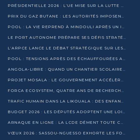
PRÉSIDENTIELLE 2026 : L’UE MISE SUR LA LUTTE CONTRE LA DÉSINFORMATION
PRIX DU GAZ BUTANE : LES AUTORITÉS IMPOSENT LE RESPECT DES PRIX RÉGLEMENTÉS
POOL : LA VIE REPREND À MINDOULI APRÈS UN INCIDENT ARMÉ SUR LA RN1
LE PORT AUTONOME PRÉPARE SES DÉFIS STRATÉGIQUES DE 2026
L’ARPCE LANCE LE DÉBAT STRATÉGIQUE SUR LES DONNÉES, L’IA ET LA FINANCE NUMÉRIQUE AU CONGO
POOL : TENSIONS APRÈS DES ÉCHAUFFOURÉES ARMÉES ENTRE DGSP ET EX-MILICIENS NINJA
ANGOLA-LIBRE : QUAND UN CHANTIER SCOLAIRE DEVIENT LE MIROIR D’UN CONGO EN MOUVEMENT
PROJET MOSALA : LE GOUVERNEMENT ACCÉLÈRE L’INSERTION DES JEUNES EN 2026
FORCA ECOSYSTEM, QUATRE ANS DE RECHERCHE DE TERRAIN AVANT UN LANCEMENT OFFICIEL EN 2026
TRAFIC HUMAIN DANS LA LIKOUALA : DES ENFANTS AUTOCHTONES RÉDUITS AU TRAVAIL FORCÉ
BUDGET 2026 : LES DÉPUTÉS ADOPTENT UNE LOI DES FINANCES DE PLUS DE 2500 MILLIARDS FCFA
ARNAQUE EN LIGNE : LA LCDE DÉMENT TOUTE CAMPAGNE DE RECRUTEMENT
VŒUX 2026 : SASSOU-NGUESSO EXHORTE LES FORCES VIVES À RENFORCER L’UNITÉ