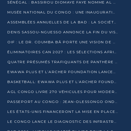
SÉNÉGAL : BASSIROU DIOMAYE FAYE NOMME AL AMINOU LÔ PREMIER MINISTRE
MUSÉE NATIONAL DU CONGO : UNE INAUGURATION PORTEUSE D’ESPOIR POUR LA CULTURE
ASSEMBLÉES ANNUELLES DE LA BAD : LA SOCIÉTÉ CIVILE CONGOLAISE À LA RECHERCHE DE PARTENAIRES POUR SES PROJETS
DENIS SASSOU-NGUESSO ANNONCE LA FIN DU VISA POUR LES AFRICAINS EN 2027
OIF : LE DR. COUMBA BÂ PORTE UNE VISION DE DIALOGUE, DE STABILITÉ ET DE RÉFORME À LA TÊTE
ÉLIMINATOIRES CAN 2027 : LES SÉLECTIONS AFRICAINES CONNAISSENT LEURS ADVERSAIRES
QUATRE PRÉSUMÉS TRAFIQUANTS DE PANTHÈRE ARRÊTÉS À EWO
EWAWA PLUS ET L’ARCHER FOUNDATION LANCENT UN CAMP DE BASKET POUR LES JEUNES À BRAZZAVILLE
BASKETBALL: EWAWA PLUS ET L’ARCHER FOUNDATION LANCENT UN CAMP POUR LES JEUNES
AGL CONGO LIVRE 270 VÉHICULES POUR MODERNISER LE TRANSPORT URBAIN
PASSEPORT AU CONGO : JEAN-OLESSONGO ONDAYE VEUT METTRE FIN AUX LENTEURS ADMINISTRATIVES
LES ÉTATS-UNIS FINANCERONT LA MISE EN PLACE DE JUSQU’À 50 CLINIQUES DE LUTTE CONTRE L’EBOLA
LE CONGO LANCE LE DIAGNOSTIC DES INFRASTRUCTURES SPORTIVES DU COMPLEXE DE KINTÉLÉ