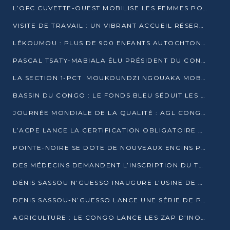
L’OFC CUVETTE-OUEST MOBILISE LES FEMMES POUR ACCUEILLIR LE PRÉSIDENT DE LA RÉPUBLIQUE
VISITE DE TRAVAIL : UN VIBRANT ACCUEIL RÉSERVÉ À DENIS SASSOU-N’GUESSO PAR L’ASSOCIATION « LES AMIS DE WOMO »
LÉKOUMOU : PLUS DE 900 ENFANTS AUTOCHTONES REÇOIVENT DES KITS SCOLAIRES GRÂCE À L’ESPACE OPOKO
PASCAL TSATY-MABIALA ÉLU PRÉSIDENT DU CONSEIL NATIONAL DE L’UPADS
LA SECTION 1-PCT MOUKOUNDZI NGOUAKA MOBILISE 100 000 FCFA POUR LE 6ᵉ CONGRÈS DU PARTI
BASSIN DU CONGO : LE FONDS BLEU SÉDUIT LES BAILLEURS À BELÉM
JOURNÉE MONDIALE DE LA QUALITÉ : AGL CONGO FORME ET SENSIBILISE LES JEUNES TALENTS
L’ACPE LANCE LA CERTIFICATION OBLIGATOIRE DES CONTRATS DE TRAVAIL DES TRANSPORTEURS
POINTE-NOIRE SE DOTE DE NOUVEAUX ENGINS POUR L’ASSAINISSEMENT ET L’ENTRETIEN ROUTIER
DES MÉDECINS DEMANDENT L’INSCRIPTION DU TRAITEMENT DU PIED-BOT DANS LES CURSUS UNIVERSITAIRES
DÉNIS SASSOU N’GUESSO INAUGURE L’USINE DE VALORISATION DU GAZ ASSOCIÉ
DENIS SASSOU-N’GUESSO LANCE UNE SÉRIE DE PROJETS DANS LE KOUILOU
AGRICULTURE : LE CONGO LANCE LES ZAP D’INONI ET YONO