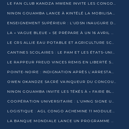
LE FAN CLUB KANDZA MWENE INVITE LES CONGOLAIS À UNE FORTE AFFLUENCE AU STADE DE KINTÉLÉ
NINON GOUAMBA LANCE À KINTÉLÉ LA MOBILISATION POUR L’INVESTITURE DR DSN
ENSEIGNEMENT SUPÉRIEUR : L’UDSN INAUGURE DES LABORATOIRES POUR BOOSTER LA FORMATION PRATIQUE
LA « VAGUE BLEUE » SE PRÉPARE À UN 16 AVRIL HISTORIQUE
LE CRS ALLIE EAU POTABLE ET AGRICULTURE SCOLAIRE AU CŒUR DE LA TRANSFORMATION DES ÉCOLES RURALES
CANTINES SCOLAIRES : LE PAM ET LES ÉTATS-UNIS AU CONTACT DES ÉCOLIERS DE KINKALA
LE RAPPEUR FREUD VINCES REMIS EN LIBERTÉ SOUS PRESSION MÉDIATIQUE
POINTE-NOIRE : INDIGNATION APRÈS L’ARRESTATION DU RAPPEUR FREUD VINCES
OWEN OKANDZE SACRÉ VAINQUEUR DU CONCOURS SLAM POUR LA VIE
NINON GOUAMBA INVITE LES TÉKÉS À « FAIRE BLOC » POUR PESER DANS LE DÉBAT NATIONAL
COOPÉRATION UNIVERSITAIRE : L’UMNG SIGNE UN ACCORD STRATÉGIQUE AVEC L’UNIVERSITÉ HAINAN EN CHINE
LOGISTIQUE : AGL CONGO ACHEMINE 11 MODULES GÉANTS JUSQU’À BRAZZAVILLE
LA BANQUE MONDIALE LANCE UN PROGRAMME DE 394 MILLIONS DE DOLLARS POUR LE BASSIN DU CONGO