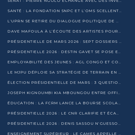
SÉNAT : PIERRE NGOLO ÉCHANGE AVEC DES INVESTISSEURS DU NUMÉRIQUE
SANTÉ : LA FONDATION SNPC ET L’OMS SCELLENT UN PARTENARIAT STRATÉGIQUE DE TROIS ANS
L’UPRN SE RETIRE DU DIALOGUE POLITIQUE DE DJAMBALA : TENSIONS DANS LE PRÉ-ÉLECTORAL CONGOLAIS
DAVE MAFOULA À L’ÉCOUTE DES ARTISTES POUR REDÉFINIR SA POLITIQUE CULTURELLE
PRÉSIDENTIELLE DE MARS 2026 : SEPT DOSSIERS DE CANDIDATURE ENREGISTRÉS À LA CLÔTURE DES DÉPÔTS
PRÉSIDENTIELLE 2026 : DESTIN GAVET SE POSE EN CANDIDAT DU « RAS-LE-BOL »
EMPLOYABILITÉ DES JEUNES : AGL CONGO ET CONGO TERMINAL S’ALLIENT À UCAC-ICAM
LE MJPU DÉPLOIE SA STRATÉGIE DE TERRAIN EN FAVEUR DE DSN
ÉLECTION PRÉSIDENTIELLE DE MARS : 3 QUESTIONS À UN EXPERT CONGOLAIS DE LA CYBERSÉCURITÉ
JOSEPH KIGNOUMBI KIA MBOUNGOU ENTRE OFFICIELLEMENT EN COURSE POUR LA PRÉSIDENTIELLE
ÉDUCATION : LA FCRM LANCE LA BOURSE SCOLAIRE FRANCINE-NTOUMI POUR PROMOUVOIR LES FILIÈRES SCIENTIFIQUES
PRÉSIDENTIELLE 2026 : LE CNR CLARIFIE ET ÉCARTE LA CANDIDATURE DU PASTEUR NTUMI
PRÉSIDENTIELLE 2026 : DENIS SASSOU N’GUESSO ANNONCE OFFICIELLEMENT SA CANDIDATURE
ENSEIGNEMENT SUPÉRIEUR : LE CAMES APPELLE À UNE UNIVERSITÉ AFRICAINE AXÉE SUR L’EMPLOYABILITÉ