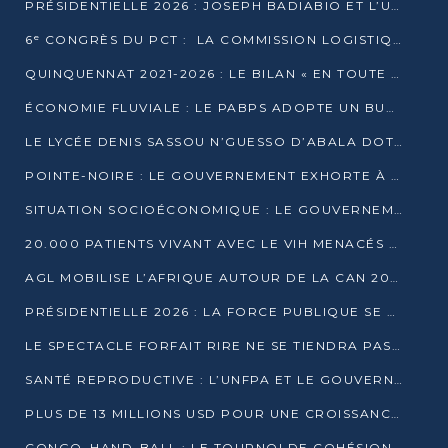
PRÉSIDENTIELLE 2026 : JOSEPH BADIABIO ET L’UDH-YUKI JOUENT LA PRUDENCE
6ᵉ CONGRÈS DU PCT : LA COMMISSION LOGISTIQUE ASSURE LA DISTRIBUTION DES KITS
QUINQUENNAT 2021-2026 : LE BILAN « EN TOUTE TRANSPARENCE » PRÉSENTÉ À LA PRESSE
ÉCONOMIE FLUVIALE : LE PABPS ADOPTE UN BUDGET 2026 DE PLUS DE 2,7 MILLIARDS FCFA
LE LYCÉE DENIS SASSOU N’GUESSO D’ABALA DOTÉ D’UNE SALLE MULTIMÉDIA
POINTE-NOIRE : LE GOUVERNEMENT EXHORTE À UN USAGE RESPONSABLE DU NOUVEAU MATÉRIEL MUNICIPAL
SITUATION SOCIOÉCONOMIQUE : LE GOUVERNEMENT INTERPELLÉ DEVANT LE SÉNAT
20.000 PATIENTS VIVANT AVEC LE VIH MENACÉS D’ARRÊT DE TRAITEMENT
AGL MOBILISE L’AFRIQUE AUTOUR DE LA CAN 2025
PRÉSIDENTIELLE 2026 : LA FORCE PUBLIQUE SE PRÉPARE À SÉCURISER LE SCRUTIN
LE SPECTACLE FORFAIT RIRE NE SE TIENDRA PAS LE 1ER JANVIER
SANTÉ REPRODUCTIVE : L’UNFPA ET LE GOUVERNEMENT AFFINENT LES PRIORITÉS DE 2026
PLUS DE 13 MILLIONS USD POUR UNE CROISSANCE VERTE ET SOUVERAINE
CONGO–HAND-BALL : LE TOURNOI DE COHÉSION ET DE FRATERNITÉ ALLUME SES LAMPIONS À BRAZZAVILLE