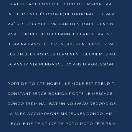
EMPLOI : AGL CONGO ET CONGO TERMINAL PRÉSÉLECTIONNENT PLUS DE 70 JEUNES À POINTE-NOIRE
INTELLIGENCE ÉCONOMIQUE NATIONALE ET PARTENARIATS INTERNATIONAUX : VERS UNE DOCTRINE SOUVERAINE DE SÉCURITÉ ÉCONOMIQUE
PRÈS DE 700 000 EVP MANUTENTIONNÉS EN SIX MOIS PAR CONGO TERMINAL
RNP : DJOUBE NGOH CHARNEL BERICHE PREND LES RÊNES DU PARTI
BURKINA FASO : LE GOUVERNEMENT LANCE « VACANCES UTILES 2026 » POUR FORMER LES ÉLÈVES À 15 MÉTIERS
LES DIABLES ROUGES TERMINENT DEUXIÈMES AU CHAMPIONNAT D’AFRIQUE ZONE 3
66 ANS D’INDEPENDANCE, 30 ANS D’AGRESSION RWAN DAISE : 4 PRESIDENCES, UN ECHEC COLLECTIF
PORT DE POINTE-NOIRE : LE MÔLE EST PREND FORME ET VISE LES GÉANTS DES MERS
CONSTANT SERGE BOUNDA PORTE LE MESSAGE DE COMPASSION DE DENIS SASSOU NGUESSO EN IRAN
CONGO TERMINAL BAT UN NOUVEAU RECORD DE PRODUCTIVITÉ AU PORT DE POINTE-NOIRE
LA SNPC ACCOMPAGNE SIX JEUNES CONGOLAIS AUX OLYMPIADES PANAFRICAINES DE MATHÉMATIQUES
L’ÉCOLE DE PEINTURE DE POTO-POTO FÊTE 75 ANS AU SERVICE DE L’ART CONGOLAIS