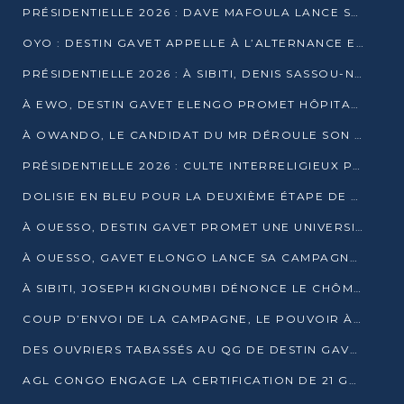
PRÉSIDENTIELLE 2026 : DAVE MAFOULA LANCE SA « VAGUE DU NOUVEAU DÉPART » À IMPFONDO
OYO : DESTIN GAVET APPELLE À L’ALTERNANCE ET À LA RESPONSABILITÉ DE LA JEUNESSE
PRÉSIDENTIELLE 2026 : À SIBITI, DENIS SASSOU-N’GUESSO PARIE SUR LES RESSOURCES DE LA LEKOUMOU
À EWO, DESTIN GAVET ELENGO PROMET HÔPITAL, CHEMIN DE FER ET AUDIT DES FINANCES PUBLIQUES
À OWANDO, LE CANDIDAT DU MR DÉROULE SON PROGRAMME DE “CHANGEMENT”
PRÉSIDENTIELLE 2026 : CULTE INTERRELIGIEUX POUR LA PAIX À OUENZÉ
DOLISIE EN BLEU POUR LA DEUXIÈME ÉTAPE DE CAMPAGNE DE DSN
À OUESSO, DESTIN GAVET PROMET UNE UNIVERSITÉ POUR LA SANGHA
À OUESSO, GAVET ELONGO LANCE SA CAMPAGNE SOUS LE SIGNE DU RENOUVEAU
À SIBITI, JOSEPH KIGNOUMBI DÉNONCE LE CHÔMAGE ET LES DÉFAILLANCES DE L’ÉTAT
COUP D’ENVOI DE LA CAMPAGNE, LE POUVOIR À POINTE-NOIRE, L’OPPOSITION À OUESSO ET SIBITI
DES OUVRIERS TABASSÉS AU QG DE DESTIN GAVET À 24 HEURES DE L’OUVERTURE DE LA CAMPAGNE
AGL CONGO ENGAGE LA CERTIFICATION DE 21 GRUTIERS AUX NORMES INTERNATIONALES