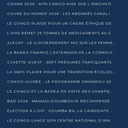
OSIANE 2026 : MTN CONGO MISE SUR L’INNOVATION POUR RELEVER LES DÉFIS AFRICAINS
COUPE DU MONDE 2026 : LES ABONNÉS CANAL+ AU CONGO DÉÇUS À QUELQUES JOURS DU COUP D’ENVOI
LE CONGO PLAIDE POUR UN CADRE ÉTHIQUE DE L’INTELLIGENCE ARTIFICIELLE À DAKAR
L’OMS REMET 25 TONNES DE MÉDICAMENTS AU CONGO POUR RENFORCER LA RIPOSTE AUX ÉPIDÉMIES
ZLECAF : LE GOUVERNEMENT MIS SUR LES FEMMES ENTREPRENEURES
LA BADEA FINANCE L’EXTENSION DE LA CORNICHE SUD DE BRAZZAVILLE
CUVETTE-OUEST : SEPT PRÉSUMÉS TRAFIQUANTS DE FAUNE INTERPELLÉS À EWO ET KELLÉ
LA SNPC PLAIDE POUR UNE TRANSITION ÉCOLOGIQUE PROGRESSIVE
CONGO-GUINÉE : LE PROGRAMME SIMANDOU 2040 AU CŒUR DES ÉCHANGES À LA BAD
LE CONGO ET LA BADEA EN VISITE DES CHANTIERS
BAD 2026 : MAMADI DOUMBOUYA RÉCOMPENSÉ PAR LE TROPHÉE BABACAR NDIAYE À BRAZZAVILLE
ÉLECTION À L’OIF : COUMBA BA, LA CANDIDATE DISCRÈTE QUI BOUSCULE LE JEU DIPLOMATIQUE
LE CONGO LANCE SON CENTRE NATIONAL D’INNOVATION