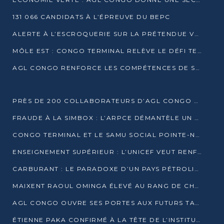
131 066 CANDIDATS À L’ÉPREUVE DU BEPC
ALERTE À L’ESCROQUERIE SUR LA PRÉTENDUE VENTE DE PARCELLES AFAT
MÔLE EST : CONGO TERMINAL RELÈVE LE DÉFI TECHNIQUE DES SABLES BITUMINEUX
AGL CONGO RENFORCE LES COMPÉTENCES DE SES ÉQUIPES AVEC LA CERTIFICATION CACES® R483
PRÈS DE 200 COLLABORATEURS D’AGL CONGO EN FORMATION JUSQU’EN JUILLET
FRAUDE À LA SIMBOX : L’ARPCE DÉMANTÈLE UN RÉSEAU UTILISANT DES CARTES SIM OUGANDAISES
CONGO TERMINAL ET LE SAMU SOCIAL POINTE-NOIRE RENOUVELLENT LEUR PARTENARIAT EN FAVEUR DES JEUNES VULNÉRABLES
ENSEIGNEMENT SUPÉRIEUR : L’UNICEF VEUT RENFORCER LA RECHERCHE SUR LES QUESTIONS DE L’ENFANCE
CARBURANT : LE PARADOXE D’UN PAYS PÉTROLIER CONFRONTÉ À DES PÉNURIES RÉCURRENTES
MAIXENT RAOUL OMINGA ÉLEVÉ AU RANG DE CHEVALIER DE L’ORDRE DE L’AMITIÉ ENTRE LA RUSSIE ET LE CONGO
AGL CONGO OUVRE SES PORTES AUX FUTURS TALENTS DE LA LOGISTIQUE
ÉTIENNE PAKA CONFIRMÉ À LA TÊTE DE L’INSTITUT GÉOGRAPHIQUE NATIONAL