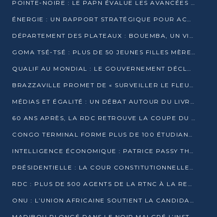
POINTE-NOIRE : LE PAPN ÉVALUE LES AVANCÉES DU MÔLE EST
ÉNERGIE : UN RAPPORT STRATÉGIQUE POUR ACCÉLÉRER LA TRANSITION AU CONGO
DÉPARTEMENT DES PLATEAUX : BOUEMBA, UN VIVIER ÉCONOMIQUE PRÊT À EXPLOSER
GOMA TSÉ-TSÉ : PLUS DE 50 JEUNES FILLES MÈRES SENSIBILISÉES À LA SANTÉ SEXUELLE
QUALIF AU MONDIAL : LE GOUVERNEMENT DÉCLARE LA JOURNÉE DU 1ER AVRIL 2026 CHÔMÉE ET PAYÉE
BRAZZAVILLE PROMET DE « SURVEILLER LE FLEUVE » APRÈS LA QUALIFICATION DE LA RDC AU MONDIAL
MÉDIAS ET ÉGALITÉ : UN DÉBAT AUTOUR DU LIVRE « CES FEMMES QUI REPRENNENT LE POUVOIR SUR LEUR VIE »
60 ANS APRÈS, LA RDC RETROUVE LA COUPE DU MONDE
CONGO TERMINAL FORME PLUS DE 100 ÉTUDIANTS AUX TECHNIQUES D’EMBAUCHE
INTELLIGENCE ÉCONOMIQUE : PATRICE PASSY THÉORISE UNE STRATÉGIE ADAPTÉE AUX CONTEXTES FRAGMENTÉS
PRÉSIDENTIELLE : LA COUR CONSTITUTIONNELLE CONFIRME LA VICTOIRE DE SASSOU NGUESSO AVEC 94,90 % DES SUFFRAGES
RDC : PLUS DE 500 AGENTS DE LA RTNC À LA RETRAITE, UNE PAGE SE TOURNE
ONU : L’UNION AFRICAINE SOUTIENT LA CANDIDATURE DE MACKY SALL
MADIBOU PLONGÉ DANS LE NOIR MALGRÉ L’INSTALLATION D’UN NOUVEAU TRANSFORMATEUR