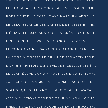
LES JOURNALISTES CONGOLAIS INITIÉS AUX ENJEUX DE L’ÉCONOMIE BLEUE
PRÉSIDENTIELLE 2026 : DAVE MAFOULA APPELLE LES CONGOLAIS À UN « NOUVEAU DÉPART »
LE CSLC RELANCE LES CARTES DE PRESSE ET RECONNAÎT OFFICIELLEMENT LES MÉDIAS EN LIGNE
MÉDIAS : LE CSLC ANNONCE LA CRÉATION D’UN FONDS D’APPUI À LA PRESSE
PRESIDENTIELLE 2026 AU CONGO-BRAZZAVILLE : UN CASTING ÉLARGI
LE CONGO PORTE SA VOIX À COTONOU DANS LA LUTTE CONTRE LA TUBERCULOSE
LA SOPRIM DRESSE LE BILAN DE SES ACTIVITÉS ET FIXE DE NOUVELLES PRIORITÉS
DGMRFE : 16 MOIS SANS SALAIRE, LES AGENTS ÉTOUFFENT DANS LE SILENCE
LE SLAM ÉLÈVE LA VOIX POUR LES DROITS HUMAINS À BRAZZAVILLE
JUSTICE : DES MAGISTRATS FORMÉS AU CONTENTIEUX DE LA PROPRIÉTÉ INTELLECTUELLE
STATISTIQUES : LE PROJET RÉGIONAL HISWACA OFFICIELLEMENT LANCÉ AU CONGO
4182 VIOLATIONS DES DROITS HUMAINS AU CONGO EN 2025 SELON LE CAD
PNLS : BRAZZAVILLE ACCUEILLE LA 2ÈME JOURNÉE SCIENTIFIQUE SUR LE VIH/SIDA