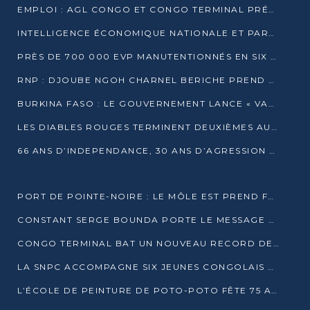
EMPLOI : AGL CONGO ET CONGO TERMINAL PRÉSÉLECTIONNENT PLUS DE 70 JEUNES À POINTE-NOIRE
INTELLIGENCE ÉCONOMIQUE NATIONALE ET PARTENARIATS INTERNATIONAUX : VERS UNE DOCTRINE SOUVERAINE DE SÉCURITÉ ÉCONOMIQUE
PRÈS DE 700 000 EVP MANUTENTIONNÉS EN SIX MOIS PAR CONGO TERMINAL
RNP : DJOUBE NGOH CHARNEL BERICHE PREND LES RÊNES DU PARTI
BURKINA FASO : LE GOUVERNEMENT LANCE « VACANCES UTILES 2026 » POUR FORMER LES ÉLÈVES À 15 MÉTIERS
LES DIABLES ROUGES TERMINENT DEUXIÈMES AU CHAMPIONNAT D’AFRIQUE ZONE 3
66 ANS D’INDEPENDANCE, 30 ANS D’AGRESSION RWAN DAISE : 4 PRESIDENCES, UN ECHEC COLLECTIF
PORT DE POINTE-NOIRE : LE MÔLE EST PREND FORME ET VISE LES GÉANTS DES MERS
CONSTANT SERGE BOUNDA PORTE LE MESSAGE DE COMPASSION DE DENIS SASSOU NGUESSO EN IRAN
CONGO TERMINAL BAT UN NOUVEAU RECORD DE PRODUCTIVITÉ AU PORT DE POINTE-NOIRE
LA SNPC ACCOMPAGNE SIX JEUNES CONGOLAIS AUX OLYMPIADES PANAFRICAINES DE MATHÉMATIQUES
L’ÉCOLE DE PEINTURE DE POTO-POTO FÊTE 75 ANS AU SERVICE DE L’ART CONGOLAIS