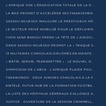
L’AFRIQUE VISE L’ÉRADICATION TOTALE DE LA POLIOMYÉLITE D’ICI 2026
LA BAD PROMET D’ACCÉLÉRER SES FINANCEMENTS AVEC LE MINISTÈRE DE L’ASSAINISSEMENT
SASSOU NGUESSO INAUGURE LE PRESTIGIEUX HÔTEL KEMPINSKI BRAZZAVILLE
LE SECTEUR PRIVÉ MOBILISÉ POUR LE DÉPLOIEMENT DE 19 MINI-CENTRALES SOLAIRES
YVON SANA BANGUI PREND LA TÊTE DE L’ASSOCIATION DES BANQUES CENTRALES AFRICAINES
DENIS SASSOU-NGUESSO PROMET LA « TRAQUE SANS RELÂCHE » DU GRAND BANDITISME
13 MILITAIRES CONGOLAIS DIPLÔMÉS EN MAINTENANCE INDUSTRIELLE APRÈS TROIS ANS DE FORMATION À L’UNIVERSITÉ MARIEN-NGOUABI
« BÂTIR, SERVIR, TRANSMETTRE » : LE NOUVEL OUVRAGE QUI INTERPELLE LES COLLECTIVITÉS
SYMPOSIUM DE L’ABCA : L’AFRIQUE PLAIDE POUR UN FINANCEMENT CLIMATIQUE ÉQUITABLE
TAEKWONDO : DEUX JUNIORS CONGOLAIS À LA FINALE D’OPEN SYRIES 2025 À ABIDJAN
KINTELÉ, FUTUR HUB DE LA FORMATION FOOTBALLISTIQUE AFRICAINE ?
LA LISTE DES HÔPITAUX GÉNÉRAUX S’ALLONGE AU CONGO
JUSTICE : OUVERTURE DE LA SESSION CRIMINELLE À BRAZZAVILLE AVEC 52 DOSSIERS AU RÔLE