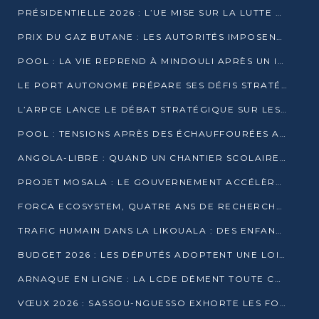
PRÉSIDENTIELLE 2026 : L’UE MISE SUR LA LUTTE CONTRE LA DÉSINFORMATION
PRIX DU GAZ BUTANE : LES AUTORITÉS IMPOSENT LE RESPECT DES PRIX RÉGLEMENTÉS
POOL : LA VIE REPREND À MINDOULI APRÈS UN INCIDENT ARMÉ SUR LA RN1
LE PORT AUTONOME PRÉPARE SES DÉFIS STRATÉGIQUES DE 2026
L’ARPCE LANCE LE DÉBAT STRATÉGIQUE SUR LES DONNÉES, L’IA ET LA FINANCE NUMÉRIQUE AU CONGO
POOL : TENSIONS APRÈS DES ÉCHAUFFOURÉES ARMÉES ENTRE DGSP ET EX-MILICIENS NINJA
ANGOLA-LIBRE : QUAND UN CHANTIER SCOLAIRE DEVIENT LE MIROIR D’UN CONGO EN MOUVEMENT
PROJET MOSALA : LE GOUVERNEMENT ACCÉLÈRE L’INSERTION DES JEUNES EN 2026
FORCA ECOSYSTEM, QUATRE ANS DE RECHERCHE DE TERRAIN AVANT UN LANCEMENT OFFICIEL EN 2026
TRAFIC HUMAIN DANS LA LIKOUALA : DES ENFANTS AUTOCHTONES RÉDUITS AU TRAVAIL FORCÉ
BUDGET 2026 : LES DÉPUTÉS ADOPTENT UNE LOI DES FINANCES DE PLUS DE 2500 MILLIARDS FCFA
ARNAQUE EN LIGNE : LA LCDE DÉMENT TOUTE CAMPAGNE DE RECRUTEMENT
VŒUX 2026 : SASSOU-NGUESSO EXHORTE LES FORCES VIVES À RENFORCER L’UNITÉ