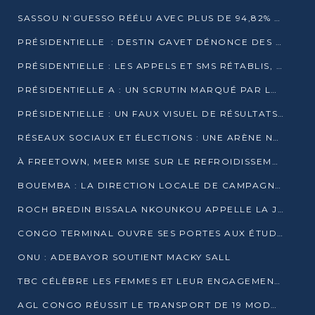
SASSOU N’GUESSO RÉÉLU AVEC PLUS DE 94,82% DES VOIX
PRÉSIDENTIELLE : DESTIN GAVET DÉNONCE DES IRRÉGULARITÉS ET REVENDIQUE LA VICTOIRE
PRÉSIDENTIELLE : LES APPELS ET SMS RÉTABLIS, INTERNET RESTE BLOQUÉ
PRÉSIDENTIELLE A : UN SCRUTIN MARQUÉ PAR LA COUPURE D’INTERNET ET UNE AFFLUENCE TIMIDE À BRAZZAVILLE
PRÉSIDENTIELLE : UN FAUX VISUEL DE RÉSULTATS CIRCULE
RÉSEAUX SOCIAUX ET ÉLECTIONS : UNE ARÈNE NUMÉRIQUE EN PLEINE MUTATION AU CONGO
À FREETOWN, MEER MISE SUR LE REFROIDISSEMENT PASSIF FACE À LA CHALEUR EXTRÊME
BOUEMBA : LA DIRECTION LOCALE DE CAMPAGNE DE DENIS SASSOU N’GUESSO MULTIPLIE LES ACTIVITÉS DE MOBILISATION
ROCH BREDIN BISSALA NKOUNKOU APPELLE LA JEUNESSE DE GOMA TSÉ-TSÉ À UN VOTE MASSIF POUR DENIS SASSOU NGUESSO
CONGO TERMINAL OUVRE SES PORTES AUX ÉTUDIANTS EN TRANSPORT ET LOGISTIQUE
ONU : ADEBAYOR SOUTIENT MACKY SALL
TBC CÉLÈBRE LES FEMMES ET LEUR ENGAGEMENT À L’OCCASION DU 8 MARS
AGL CONGO RÉUSSIT LE TRANSPORT DE 19 MODULES HORS GABARIT ENTRE POINTE-NOIRE ET BRAZZAVILLE