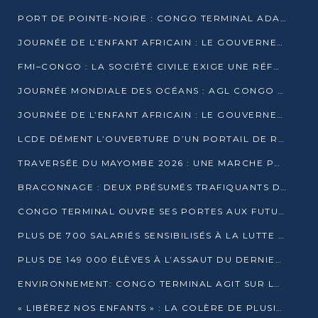
PORT DE POINTE-NOIRE : CONGO TERMINAL ADAPTE SON DRAGAGE AUX SABLES BITUMINEUX
JOURNÉE DE L’ENFANT AFRICAIN : LE GOUVERNEMENT RÉAFFIRME SON ENGAGEMENT POUR L’ACCÈS À L’EAU ET À L’ASSAINISSEMENT
FMI–CONGO : LA SOCIÉTÉ CIVILE EXIGE UNE RÉFORME DE LA FISCALITÉ PÉTROLIÈRE
JOURNÉE MONDIALE DES OCÉANS : AGL CONGO MOBILISE SES COLLABORATEURS POUR LA PRÉSERVATION DE LA BIODIVERSITÉ MARINE
JOURNÉE DE L’ENFANT AFRICAIN : LE GOUVERNEMENT MOBILISÉ POUR L’HYGIÈNE DANS LES ORPHELINATS
LCDE DÉMENT L’OUVERTURE D’UN PORTAIL DE RECRUTEMENT ET APPELLE À LA VIGILANCE
TRAVERSÉE DU MAYOMBE 2026 : UNE MARCHE POUR SENSIBILISER ET DÉPISTER AU DIABÈTE
BRACONNAGE : DEUX PRÉSUMÉS TRAFIQUANTS D’HIPPOPOTAME ÉCROUÉS À BRAZZAVILLE
CONGO TERMINAL OUVRE SES PORTES AUX FUTURS INGÉNIEURS DE L’UCAC-ICAM
PLUS DE 700 SALARIÉS SENSIBILISÉS À LA LUTTE CONTRE LA TUBERCULOSE À CONGO TERMINAL
PLUS DE 149 000 ÉLÈVES À L’ASSAUT DU DERNIER CEPE
ENVIRONNEMENT: CONGO TERMINAL AGIT SUR LE TERRAIN ET FORME LES PLUS JEUNES
« LIBÉREZ NOS ENFANTS » : LA COLÈRE DE PLUSIEURS MÈRES À BRAZZAVILLE CONTRE LA DGSP