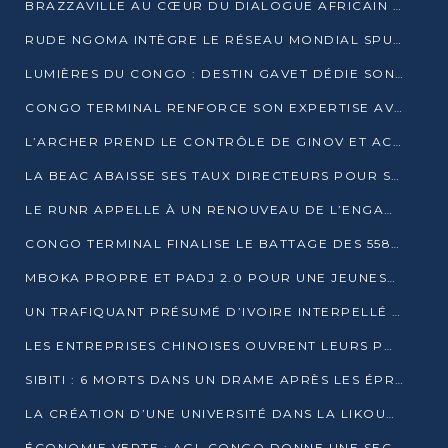
BRAZZAVILLE AU CŒUR DU DIALOGUE AFRICAIN SUR LES OBJECTIFS DE DÉVELOPPEMENT DURABLE
RUDE NGOMA INTÈGRE LE RÉSEAU MONDIAL SPUTNIK PRO APRÈS UNE FORMATION À MOSCOU
LUMIÈRES DU CONGO : DESTIN GAVET DÉDIE SON PRIX À L’UNITÉ NATIONALE ET À LA JEUNESSE
CONGO TERMINAL RENFORCE SON EXPERTISE AVEC NEUF NOUVEAUX FORMATEURS EN ENGINS PORTUAIRES
L’ARCHER PREND LE CONTRÔLE DE GINOV ET ACCÉLÈRE SON VIRAGE NUMÉRIQUE
LA BEAC ABAISSE SES TAUX DIRECTEURS POUR SOUTENIR LA CROISSANCE EN ZONE CEMAC
LE RUNR APPELLE À UN RENOUVEAU DE L’ENGAGEMENT MILITANT
CONGO TERMINAL FINALISE LE BATTAGE DES 558 PIEUX DU FUTUR QUAI DU MÔLE EST
MBOKA PROPRE ET PADJ 2.0 POUR UNE JEUNESSE PLUS AUTONOME
UN TRAFIQUANT PRÉSUMÉ D’IVOIRE INTERPELLÉ À DOLISIE
LES ENTREPRISES CHINOISES OUVRENT LEURS PORTES AUX JEUNES DIPLÔMÉS
SIBITI : 6 MORTS DANS UN DRAME APRÈS LES ÉPREUVES DU BEPC
LA CRÉATION D’UNE UNIVERSITÉ DANS LA LIKOUALA AU CŒUR D’UNE RÉFLEXION NATIONALE
ÉCONOMIE VERTE : AGL CONGO DONNE UNE SECONDE VIE À SES DÉCHETS INDUSTRIELS