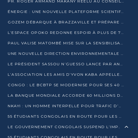
PR. ROGER ARMAND MAKANY RÉÉLU AU CONSEIL DE L’AUF
ÉNERGIE : UNE NOUVELLE PLATEFORME SCIENTIFIQUE POUR LA TRANSITION ÉNERGÉTIQUE EN AFRIQUE CENTRALE
GOZEM DÉBARQUE À BRAZZAVILLE ET PRÉPARE SON ARRIVÉE À POINTE-NOIRE
L’ESPACE OPOKO REDONNE ESPOIR À PLUS DE 775 ÉLÈVES AUTOCHTONES DANS LE NORD DU CONGO
PAUL VALISE MATOMBÉ MISE SUR LA SENSIBILISATION POUR ÉRAQUER LE GRAND BANDITISME
UNE NOUVELLE DIRECTION ENVIRONNEMENTALE POUR RENFORCER LA GESTION DES DONNÉES AU CONGO
LE PRÉSIDENT SASSOU N’GUESSO LANCE PAR ANTICIPATION LA 39ÈME JOURNÉE NATIONALE DE L’ARBRE
L’ASSOCIATION LES AMIS D’YVON KABA APPELLENT DENIS SASSOU N’GUESSO À SE PORTER CANDIDAT
CONGO : LE BCBTP SE MODERNISE POUR SES 40 ANS D’EXISTENCE
LA BANQUE MONDIALE ACCORDE 60 MILLIONS DE DOLLARS POUR LA RÉSILIENCE URBAINE AU CONGO
NKAYI : UN HOMME INTERPELLÉ POUR TRAFIC D’UN BÉBÉ CHIMPANZÉ
55 ÉTUDIANTS CONGOLAIS EN ROUTE POUR LES UNIVERSITÉS ALGÉRIENNES
LE GOUVERNEMENT CONGOLAIS SUSPEND L’IMPORTATION DES MACHETTES ET DES MOTOS
55 ÉTUDIANTS CONGOLAIS EN ROUTE POUR LES UNIVERSITÉS ALGÉRIENNES