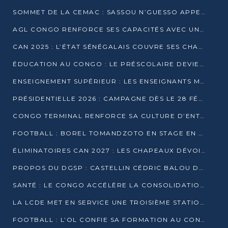
SOMMET DE LA CEMAC : SASSOU N’GUESSO APPELLE À LA VIGILANCE FACE AUX RISQUES ÉCONOMIQUES
AGL CONGO RENFORCE SES CAPACITÉS AVEC UNE GRUE DE 250 TONNES
CAN 2025 : L’ÉTAT SÉNÉGALAIS COUVRE SES CHAMPIONS D’AFRIQUE DE RÉCOMPENSES EXCEPTIONNELLES
ÉDUCATION AU CONGO : LE PRÉSCOLAIRE DEVIENT OBLIGATOIRE, LE BTS CONSACRÉ DIPLÔME D’ÉTAT
ENSEIGNEMENT SUPÉRIEUR : LES ENSEIGNANTS MAINTIENNENT LA GRÈVE ET EXIGENT UN ACCORD ÉCRIT AVEC L’ÉTAT
PRÉSIDENTIELLE 2026 : CAMPAGNE DÈS LE 28 FÉVRIER, SCRUTIN LES 12 ET 15 MARS
CONGO TERMINAL RENFORCE SA CULTURE D’ENTREPRISE AVEC LE PROGRAMME « WIN TOGETHER »
FOOTBALL : BOREL TOMANDZOTO EN STAGE EN ESPAGNE AVEC POLISSYA FC
ÉLIMINATOIRES CAN 2027 : LES CHAPEAUX DÉVOILÉS, LE CONGO FIXÉ SUR SON SORT
PROPOS DU DGSP : CASTELLIN CÉDRIC BALOU DÉNONCE DES PROPOS INTIMIDANTS
SANTÉ : LE CONGO ACCÉLÈRE LA CONSOLIDATION DE L’OFFRE DE SOINS
LA LCDE MET EN SERVICE UNE TROISIÈME STATION D’EAU POTABLE À MFILOU
FOOTBALL : L’OL CONFIE SA FORMATION AU CONGOLAIS CHRISTIAN BASSILA