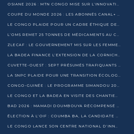
OSIANE 2026 : MTN CONGO MISE SUR L’INNOVATION POUR RELEVER LES DÉFIS AFRICAINS
COUPE DU MONDE 2026 : LES ABONNÉS CANAL+ AU CONGO DÉÇUS À QUELQUES JOURS DU COUP D’ENVOI
LE CONGO PLAIDE POUR UN CADRE ÉTHIQUE DE L’INTELLIGENCE ARTIFICIELLE À DAKAR
L’OMS REMET 25 TONNES DE MÉDICAMENTS AU CONGO POUR RENFORCER LA RIPOSTE AUX ÉPIDÉMIES
ZLECAF : LE GOUVERNEMENT MIS SUR LES FEMMES ENTREPRENEURES
LA BADEA FINANCE L’EXTENSION DE LA CORNICHE SUD DE BRAZZAVILLE
CUVETTE-OUEST : SEPT PRÉSUMÉS TRAFIQUANTS DE FAUNE INTERPELLÉS À EWO ET KELLÉ
LA SNPC PLAIDE POUR UNE TRANSITION ÉCOLOGIQUE PROGRESSIVE
CONGO-GUINÉE : LE PROGRAMME SIMANDOU 2040 AU CŒUR DES ÉCHANGES À LA BAD
LE CONGO ET LA BADEA EN VISITE DES CHANTIERS
BAD 2026 : MAMADI DOUMBOUYA RÉCOMPENSÉ PAR LE TROPHÉE BABACAR NDIAYE À BRAZZAVILLE
ÉLECTION À L’OIF : COUMBA BA, LA CANDIDATE DISCRÈTE QUI BOUSCULE LE JEU DIPLOMATIQUE
LE CONGO LANCE SON CENTRE NATIONAL D’INNOVATION