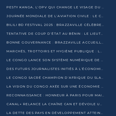
PESTY KANGA, L’OPV QUI CHANGE LE VISAGE DU REPORTAGE AU CONGO
JOURNÉE MONDIALE DE L’AVIATION CIVILE : LE CONGO MISE SUR L’INNOVATION ET LA SÉCURITÉ
BILILI BD FESTIVAL 2025 : BRAZZAVILLE CÉLÈBRE DIX ANS DE CRÉATION GRAPHIQUE AFRICAINE
TENTATIVE DE COUP D’ÉTAT AU BÉNIN : LE LIEUTENANT-COLONEL TIGRI S’AUTOPROCLAME CHEF D’UN COMITÉ MILITAIRE
BONNE GOUVERNANCE : BRAZZAVILLE ACCUEILLE LES PREMIÈRES JOURNÉES CONGOLAISES DE L’ÉVALUATION
MARCHÉS, TROTTOIRS ET HYGIÈNE PUBLIQUE : LE GOUVERNEMENT DURCIT LE TON
LE CONGO LANCE SON SYSTÈME NUMÉRIQUE DE VÉRIFICATION DU BOIS
DES FUTURS JOURNALISTES INITIÉS À L’ÉCONOMIE BLEUE DURABLE
LE CONGO SACRÉ CHAMPION D’AFRIQUE DU SLAM 2025
LA VISION DU CONGO AXÉE SUR UNE ÉCONOMIE BAS CARBONE AU RENDEZ-VOUS DE MONACO 2025
RECONNAISSANCE : HONNEUR À PARIS POUR MAIXENT RAOUL OMINGA
CANAL+ RELANCE LA CHAÎNE CAN ET DÉVOILE UNE OFFRE EXCEPTIONNELLE POUR DÉCEMBRE
LA DETTE DES PAYS EN DÉVELOPPEMENT ATTEINT UN SOMMET HISTORIQUE ENTRE 2022 ET 2024