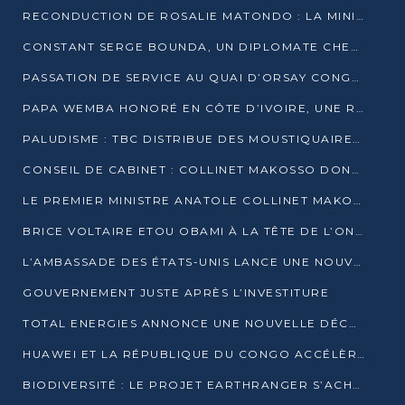
RECONDUCTION DE ROSALIE MATONDO : LA MINISTRE PROMET D’ACCÉLÉRER LE TRAITEMENT DES DOSSIERS ET DE RELEVER DE NOUVEAUX DÉFIS
CONSTANT SERGE BOUNDA, UN DIPLOMATE CHEVRONNÉ AUX COMMANDES DES AFFAIRES ÉTRANGÈRES
PASSATION DE SERVICE AU QUAI D’ORSAY CONGOLAIS : GAKOSSO PASSE LE FLAMBEAU À BOUNDA
PAPA WEMBA HONORÉ EN CÔTE D’IVOIRE, UNE RUE PORTE DÉSORMAIS SON NOM
PALUDISME : TBC DISTRIBUE DES MOUSTIQUAIRES DANS DEUX CSI DE BRAZZAVILLE
CONSEIL DE CABINET : COLLINET MAKOSSO DONNE SES DERNIÈRES ORIENTATIONS
LE PREMIER MINISTRE ANATOLE COLLINET MAKOSSO DÉMISSIONNE AVEC SON GOUVERNEMENT
BRICE VOLTAIRE ETOU OBAMI À LA TÊTE DE L’ONEC-C POUR TROIS ANS
L’AMBASSADE DES ÉTATS-UNIS LANCE UNE NOUVELLE COHORTE DU PROGRAMME ACCESS MICRO-SCHOLARSHIP
GOUVERNEMENT JUSTE APRÈS L’INVESTITURE
TOTAL ENERGIES ANNONCE UNE NOUVELLE DÉCOUVERTE D’HYDROCARBURES SUR LE PERMIS MOHO AU LARGE DU CONGO
HUAWEI ET LA RÉPUBLIQUE DU CONGO ACCÉLÈRENT LEUR PARTENARIAT
BIODIVERSITÉ : LE PROJET EARTHRANGER S’ACHÈVE, MAIS LES DÉFIS DEMEURENT