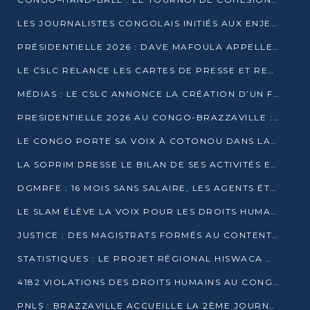
LES JOURNALISTES CONGOLAIS INITIÉS AUX ENJEUX DE L’ÉCONOMIE BLEUE
PRÉSIDENTIELLE 2026 : DAVE MAFOULA APPELLE LES CONGOLAIS À UN « NOUVEAU DÉPART »
LE CSLC RELANCE LES CARTES DE PRESSE ET RECONNAÎT OFFICIELLEMENT LES MÉDIAS EN LIGNE
MÉDIAS : LE CSLC ANNONCE LA CRÉATION D’UN FONDS D’APPUI À LA PRESSE
PRESIDENTIELLE 2026 AU CONGO-BRAZZAVILLE : UN CASTING ÉLARGI
LE CONGO PORTE SA VOIX À COTONOU DANS LA LUTTE CONTRE LA TUBERCULOSE
LA SOPRIM DRESSE LE BILAN DE SES ACTIVITÉS ET FIXE DE NOUVELLES PRIORITÉS
DGMRFE : 16 MOIS SANS SALAIRE, LES AGENTS ÉTOUFFENT DANS LE SILENCE
LE SLAM ÉLÈVE LA VOIX POUR LES DROITS HUMAINS À BRAZZAVILLE
JUSTICE : DES MAGISTRATS FORMÉS AU CONTENTIEUX DE LA PROPRIÉTÉ INTELLECTUELLE
STATISTIQUES : LE PROJET RÉGIONAL HISWACA OFFICIELLEMENT LANCÉ AU CONGO
4182 VIOLATIONS DES DROITS HUMAINS AU CONGO EN 2025 SELON LE CAD
PNLS : BRAZZAVILLE ACCUEILLE LA 2ÈME JOURNÉE SCIENTIFIQUE SUR LE VIH/SIDA