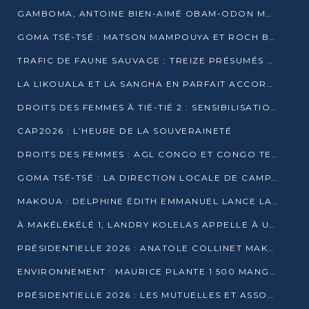
GAMBOMA, ANTOINE BIEN-AIMÉ OBAM-ODON MOBILISE LES 32 148 ÉLECTEURS EN FAVEUR DE DENIS SASSOU NGUESSO
GOMA TSÉ-TSÉ : MATSON MAMPOUYA ET ROCH BREDIN BISSALA NKOUNKOU EN CAMPAGNE DE PROXIMITÉ
TRAFIC DE FAUNE SAUVAGE : TREIZE PRÉSUMÉS TRAFIQUANTS INTERPELLÉS AU CONGO EN 2025
LA LIKOUALA ET LA SANGHA EN PARFAIT ACCORD AVEC LE PROJET DE SOCIÉTÉ DU CANDIDAT DENIS SASSOU-N’GUESSO
DROITS DES FEMMES À TIÉ-TIÉ 2 : SENSIBILISATION ET PÉDAGOGIE SUR LE DROIT DE VOTE
CAP2026 : L’HEURE DE LA SOUVERAINETÉ
DROITS DES FEMMES : AGL CONGO ET CONGO TERMINAL METTENT EN AVANT LE LEADERSHIP FÉMININ
GOMA TSÉ-TSÉ : LA DIRECTION LOCALE DE CAMPAGNE INTENSIFIE LA SENSIBILISATION DANS LES VILLAGES
MAKOUA : DELPHINE ÉDITH EMMANUEL LANCE LA CAMPAGNE POUR DENIS SASSOU-N’GUESSO
À MAKÉLÉKÉLÉ 1, LANDRY KOLELAS APPELLE À UNE MOBILISATION MASSIVE EN FAVEUR DE DENIS SASSOU-N’GUESSO
PRÉSIDENTIELLE 2026 : ANATOLE COLLINET MAKOSSO DÉFEND LE PROJET DE SOCIÉTÉ DE DENIS SASSOU NGUESSO
ENVIRONNEMENT : MAURICE PLANTE 1 500 MANGROVES POUR HONORER WANGARI MAATHAI
PRÉSIDENTIELLE 2026 : LES MUTUELLES ET ASSOCIATIONS S’IMPLIQUENT DANS LA CAMPAGNE ÉLECTORALE À TIÉ-TIÉ 2 (POINTE-NOIRE)