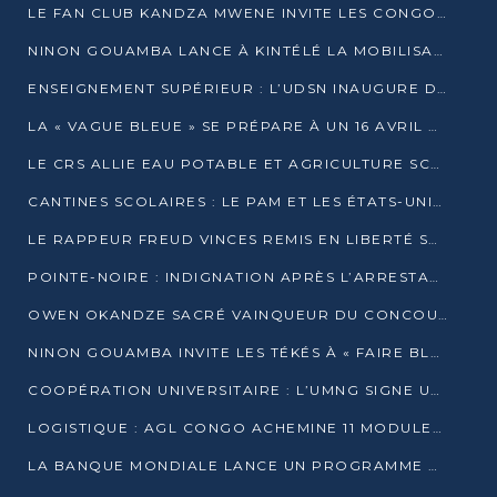
LE FAN CLUB KANDZA MWENE INVITE LES CONGOLAIS À UNE FORTE AFFLUENCE AU STADE DE KINTÉLÉ
NINON GOUAMBA LANCE À KINTÉLÉ LA MOBILISATION POUR L’INVESTITURE DR DSN
ENSEIGNEMENT SUPÉRIEUR : L’UDSN INAUGURE DES LABORATOIRES POUR BOOSTER LA FORMATION PRATIQUE
LA « VAGUE BLEUE » SE PRÉPARE À UN 16 AVRIL HISTORIQUE
LE CRS ALLIE EAU POTABLE ET AGRICULTURE SCOLAIRE AU CŒUR DE LA TRANSFORMATION DES ÉCOLES RURALES
CANTINES SCOLAIRES : LE PAM ET LES ÉTATS-UNIS AU CONTACT DES ÉCOLIERS DE KINKALA
LE RAPPEUR FREUD VINCES REMIS EN LIBERTÉ SOUS PRESSION MÉDIATIQUE
POINTE-NOIRE : INDIGNATION APRÈS L’ARRESTATION DU RAPPEUR FREUD VINCES
OWEN OKANDZE SACRÉ VAINQUEUR DU CONCOURS SLAM POUR LA VIE
NINON GOUAMBA INVITE LES TÉKÉS À « FAIRE BLOC » POUR PESER DANS LE DÉBAT NATIONAL
COOPÉRATION UNIVERSITAIRE : L’UMNG SIGNE UN ACCORD STRATÉGIQUE AVEC L’UNIVERSITÉ HAINAN EN CHINE
LOGISTIQUE : AGL CONGO ACHEMINE 11 MODULES GÉANTS JUSQU’À BRAZZAVILLE
LA BANQUE MONDIALE LANCE UN PROGRAMME DE 394 MILLIONS DE DOLLARS POUR LE BASSIN DU CONGO