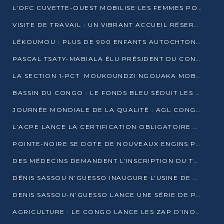
L’OFC CUVETTE-OUEST MOBILISE LES FEMMES POUR ACCUEILLIR LE PRÉSIDENT DE LA RÉPUBLIQUE
VISITE DE TRAVAIL : UN VIBRANT ACCUEIL RÉSERVÉ À DENIS SASSOU-N’GUESSO PAR L’ASSOCIATION « LES AMIS DE WOMO »
LÉKOUMOU : PLUS DE 900 ENFANTS AUTOCHTONES REÇOIVENT DES KITS SCOLAIRES GRÂCE À L’ESPACE OPOKO
PASCAL TSATY-MABIALA ÉLU PRÉSIDENT DU CONSEIL NATIONAL DE L’UPADS
LA SECTION 1-PCT MOUKOUNDZI NGOUAKA MOBILISE 100 000 FCFA POUR LE 6ᵉ CONGRÈS DU PARTI
BASSIN DU CONGO : LE FONDS BLEU SÉDUIT LES BAILLEURS À BELÉM
JOURNÉE MONDIALE DE LA QUALITÉ : AGL CONGO FORME ET SENSIBILISE LES JEUNES TALENTS
L’ACPE LANCE LA CERTIFICATION OBLIGATOIRE DES CONTRATS DE TRAVAIL DES TRANSPORTEURS
POINTE-NOIRE SE DOTE DE NOUVEAUX ENGINS POUR L’ASSAINISSEMENT ET L’ENTRETIEN ROUTIER
DES MÉDECINS DEMANDENT L’INSCRIPTION DU TRAITEMENT DU PIED-BOT DANS LES CURSUS UNIVERSITAIRES
DÉNIS SASSOU N’GUESSO INAUGURE L’USINE DE VALORISATION DU GAZ ASSOCIÉ
DENIS SASSOU-N’GUESSO LANCE UNE SÉRIE DE PROJETS DANS LE KOUILOU
AGRICULTURE : LE CONGO LANCE LES ZAP D’INONI ET YONO