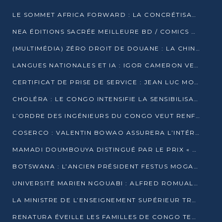
LE SOMMET AFRICA FORWARD : LA CONCRÉTISATION DE PARTENARIATS ÉQUILIBRÉS ET TOURNÉS VERS L’AVENIR ENTRE LE CONTINENT AFRICAIN ET LA FRANCE
NEA ÉDITIONS SACRÉE MEILLEURE BD / COMICS D’AFRIQUE AU KENYA
(MULTIMÉDIA) ZÉRO DROIT DE DOUANE : LA CHINE ET L’AFRIQUE VERS UNE PROXIMITÉ SANS PRÉCÉDENT (PAPIER GÉNÉRAL)
LANGUES NATIONALES ET IA : IGOR CAMERON VEUT ARRIMER LA STRATÉGIE IA À LA LOI SUR LA RECHERCHE
CERTIFICAT DE PRISE DE SERVICE : JEAN LUC MOUTHOU DÉMENT UNE « FAKE NEWS »
CHOLÉRA : LE CONGO INTENSIFIE LA SENSIBILISATION AU MARCHÉ DE TALANGAÏ
L’ORDRE DES INGÉNIEURS DU CONGO VEUT RENFORCER L’ÉTHIQUE ET LA CRÉDIBILITÉ DE LA PROFESSION
COSERCO : VALENTIN BOWAO ASSURERA L’INTÉRIM À LA TÊTE DU BUREAU EXÉCUTIF NATIONAL
MAMADI DOUMBOUYA DISTINGUÉ PAR LE PRIX « SUPER GRAND BÂTISSEUR BABACAR N’DIAYE »
BOTSWANA : L’ANCIEN PRÉSIDENT FESTUS MOGAE EST MORT À 86 ANS
UNIVERSITÉ MARIEN NGOUABI : ALFRED ROMUALD NGUYA POATY SOUTIENT UNE THÈSE SUR LE PARADOXE DE LA CROISSANCE EN ZONE CEMAC
LA MINISTRE DE L’ENSEIGNEMENT SUPÉRIEUR TRACE SA FEUILLE DE ROUTE
RENATURA ÉVEILLE LES FAMILLES DE CONGO TERMINAL À LA PROTECTION DE L’ENVIRONNEMENT