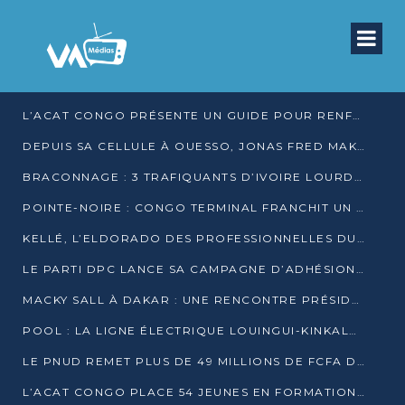
L’ACAT CONGO PRÉSENTE UN GUIDE POUR RENFORCER LES GARANTIES JUDICIAIRES EN GARDE À VUE
DEPUIS SA CELLULE À OUESSO, JONAS FRED MAKITA DÉNONCE CE QU’IL QUALIFIE DE DÉNI DE JUSTICE
BRACONNAGE : 3 TRAFIQUANTS D’IVOIRE LOURDEMENT CONDAMNÉS À DJAMBALA
POINTE-NOIRE : CONGO TERMINAL FRANCHIT UN CAP HISTORIQUE AVEC 99 MOUVEMENTS/HEURE
KELLÉ, L’ELDORADO DES PROFESSIONNELLES DU SEXE
LE PARTI DPC LANCE SA CAMPAGNE D’ADHÉSIONS ET VEUT STRUCTURER SA PRÉSENCE DANS LES 15 DÉPARTEMENTS
MACKY SALL À DAKAR : UNE RENCONTRE PRÉSIDENTIELLE QUI DIVISE L’OPINION SÉNÉGALAISE
POOL : LA LIGNE ÉLECTRIQUE LOUINGUI-KINKALA-BOKO MISE EN SERVICE
LE PNUD REMET PLUS DE 49 MILLIONS DE FCFA D’ÉQUIPEMENTS POUR ACCÉLÉRER LA NUMÉRISATION DU SYSTÈME DE SANTÉ
L’ACAT CONGO PLACE 54 JEUNES EN FORMATION PROFESSIONNELLE