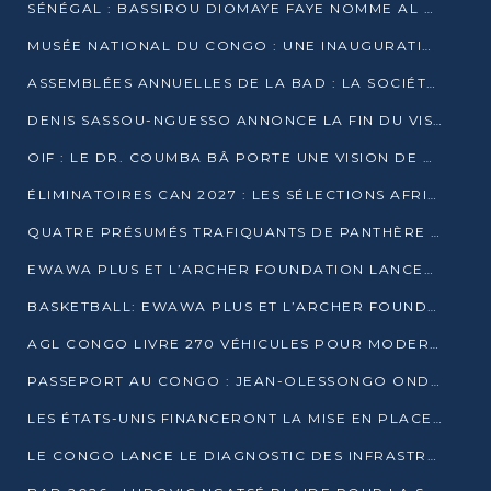
SÉNÉGAL : BASSIROU DIOMAYE FAYE NOMME AL AMINOU LÔ PREMIER MINISTRE
MUSÉE NATIONAL DU CONGO : UNE INAUGURATION PORTEUSE D’ESPOIR POUR LA CULTURE
ASSEMBLÉES ANNUELLES DE LA BAD : LA SOCIÉTÉ CIVILE CONGOLAISE À LA RECHERCHE DE PARTENAIRES POUR SES PROJETS
DENIS SASSOU-NGUESSO ANNONCE LA FIN DU VISA POUR LES AFRICAINS EN 2027
OIF : LE DR. COUMBA BÂ PORTE UNE VISION DE DIALOGUE, DE STABILITÉ ET DE RÉFORME À LA TÊTE
ÉLIMINATOIRES CAN 2027 : LES SÉLECTIONS AFRICAINES CONNAISSENT LEURS ADVERSAIRES
QUATRE PRÉSUMÉS TRAFIQUANTS DE PANTHÈRE ARRÊTÉS À EWO
EWAWA PLUS ET L’ARCHER FOUNDATION LANCENT UN CAMP DE BASKET POUR LES JEUNES À BRAZZAVILLE
BASKETBALL: EWAWA PLUS ET L’ARCHER FOUNDATION LANCENT UN CAMP POUR LES JEUNES
AGL CONGO LIVRE 270 VÉHICULES POUR MODERNISER LE TRANSPORT URBAIN
PASSEPORT AU CONGO : JEAN-OLESSONGO ONDAYE VEUT METTRE FIN AUX LENTEURS ADMINISTRATIVES
LES ÉTATS-UNIS FINANCERONT LA MISE EN PLACE DE JUSQU’À 50 CLINIQUES DE LUTTE CONTRE L’EBOLA
LE CONGO LANCE LE DIAGNOSTIC DES INFRASTRUCTURES SPORTIVES DU COMPLEXE DE KINTÉLÉ