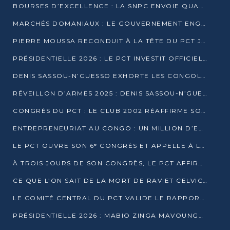
BOURSES D’EXCELLENCE : LA SNPC ENVOIE QUATRE NOUVEAUX TALENTS CONGOLAIS SE FORMER À BAKOU
MARCHÉS DOMANIAUX : LE GOUVERNEMENT ENGAGE LA STRUCTURATION DES TAXES D’ASSAINISSEMENT
PIERRE MOUSSA RECONDUIT À LA TÊTE DU PCT JUSQU’EN 2031
PRÉSIDENTIELLE 2026 : LE PCT INVESTIT OFFICIELLEMENT DENIS SASSOU NGUESSO
DENIS SASSOU-N’GUESSO EXHORTE LES CONGOLAIS À L’UNITÉ ET AU FAIR-PLAY DÉMOCRATIQUE EN 2026
RÉVEILLON D’ARMES 2025 : DENIS SASSOU-N’GUESSO GARANTIT DES ÉLECTIONS 2026 PAISIBLES ET SÉCURISÉES
CONGRÈS DU PCT : LE CLUB 2002 RÉAFFIRME SON SOUTIEN À DENIS SASSOU-N’GUESSO POUR 2026
ENTREPRENEURIAT AU CONGO : UN MILLION D’EUROS POUR FINANCER LES STARTUPS DÈS 2026
LE PCT OUVRE SON 6ᵉ CONGRÈS ET APPELLE À LA CANDIDATURE DE DENIS SASSOU NGUESSO
À TROIS JOURS DE SON CONGRÈS, LE PCT AFFIRME AVOIR ATTEINT TOUS SES OBJECTIFS
CE QUE L’ON SAIT DE LA MORT DE RAVIET CELVIC N’TSIANTSIE
LE COMITÉ CENTRAL DU PCT VALIDE LE RAPPORT DU CONGRÈS ET SOUTIENT DENIS SASSOU N’GUESSO
PRÉSIDENTIELLE 2026 : MABIO ZINGA MAVOUNGOU DÉCLARE SA CANDIDATURE ET CHARGE LE BILAN DU PCT