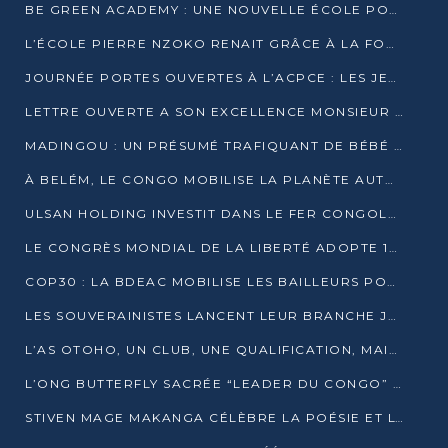
BE GREEN ACADEMY : UNE NOUVELLE ÉCOLE POUR LES MÉTIERS DE L’ÉCOLOGIE À POINTE-NOIRE
L’ÉCOLE PIERRE NZOKO RENAIT GRÂCE À LA FONDATION MUCODEC
JOURNÉE PORTES OUVERTES À L’ACPCE : LES JEUNES EN IMMERSION DANS L’ENTREPRISE
LETTRE OUVERTE A SON EXCELLENCE MONSIEUR DENIS SASSOU NGUESSO, PRESIDENT DE LAREPUBLIQUE DU CONGO
MADINGOU : UN PRÉSUMÉ TRAFIQUANT DE BÉBÉ CHIMPANZÉ FIXÉ SUR SON SORT LE 20 NOVEMBRE
À BELÉM, LE CONGO MOBILISE LA PLANÈTE AUTOUR DU FONDS BLEU POUR LE BASSIN DU CONGO
ULSAN HOLDING INVESTIT DANS LE FER CONGOLAIS
LE CONGRÈS MONDIAL DE LA LIBERTÉ ADOPTE 14 RÉSOLUTIONS HISTORIQUES
COP30 : LA BDEAC MOBILISE LES BAILLEURS POUR LE FONDS BLEU DU BASSIN DU CONGO
LES SOUVERAINISTES LANCENT LEUR BRANCHE JEUNE À BRAZZAVILLE
L’AS OTOHO, UN CLUB, UNE QUALIFICATION, MAIS ENCORE DES DOUTES
L’ONG BUTTERFLY SACRÉE “LEADER DU CONGO” AU PRIX D’EXCELLENCE 2025
STIVEN MAGE MAKANGA CÉLÈBRE LA POÉSIE ET L’HUMAIN AVEC SON RECUEIL “HECTARE”