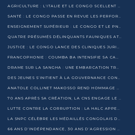
AGRICULTURE : L’ITALIE ET LE CONGO SCELLENT UN PARTENARIAT POUR UNE PRODUCTION LOCALE DURABLE
SANTÉ : LE CONGO PASSE EN REVUE LES PERFORMANCES DE SES HÔPITAUX À MI-PARCOURS
ENSEIGNEMENT SUPÉRIEUR : LE CONGO ET LE PNUD VEULENT RAPPROCHER LA FORMATION UNIVERSITAIRE DES BESOINS DU MARCHÉ DE L’EMPLOI
QUATRE PRÉSUMÉS DÉLINQUANTS FAUNIQUES ATTENDUS DEVANT LA JUSTICE POUR TRAFIC D’IVOIRE
JUSTICE : LE CONGO LANCE DES CLINIQUES JURIDIQUES POUR RAPPROCHER LE DROIT DES CITOYENS
FRANCOPHONIE : COUMBA BA INTENSIFIE SA CAMPAGNE POUR LA SUCCESSION À LA TÊTE DE L’OIF
DRAME SUR LA SANGHA : UNE EMBARCATION TRANSPORTANT DES FIDÈLES DE « NZAMBÉ YA L’HUILE » FAIT NAUFRAGE À OUESSO
DES JEUNES S’INITIENT À LA GOUVERNANCE CONTINENTALE À BRAZZAVILLE
ANATOLE COLLINET MAKOSSO REND HOMMAGE À JEAN-PAUL PIGASSE
70 ANS APRÈS SA CRÉATION, LA CNS ENGAGE LE VIRAGE DE LA DIGITALISATION
LUTTE CONTRE LA CORRUPTION : LA HALC APPELLE À PASSER DES DISCOURS AUX ACTES
LA SNPC CÉLÈBRE LES MÉDAILLÉS CONGOLAIS DES OLYMPIADES PANAFRICAINES DE MATHÉMATIQUES 2026
66 ANS D’INDÉPENDANCE, 30 ANS D’AGRESSION RWANDAISE : 4 PRÉSIDENCES, UN ÉCHEC COLLECTIF