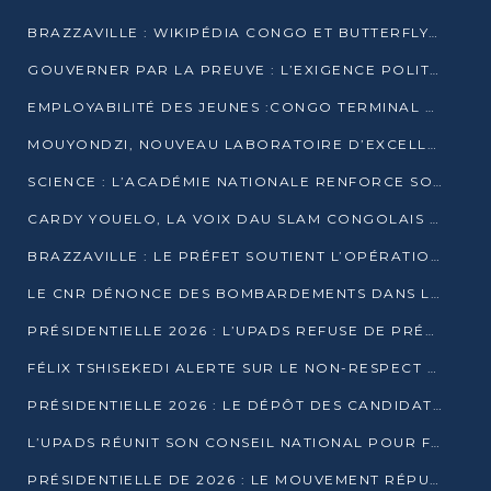
BRAZZAVILLE : WIKIPÉDIA CONGO ET BUTTERFLY SCELLENT UN PARTENARIAT POUR STRUCTURER LE BÉNÉVOLAT NUMÉRIQUE
GOUVERNER PAR LA PREUVE : L’EXIGENCE POLITIQUE DU XXIᵉ SIÈCLE
EMPLOYABILITÉ DES JEUNES :CONGO TERMINAL S’ALLIE À L’ESCIC POUR RAPPROCHER L’ÉCOLE DU TERRAIN
MOUYONDZI, NOUVEAU LABORATOIRE D’EXCELLENCE PÉDAGOGIQUE AVEC L’ENFICE
SCIENCE : L’ACADÉMIE NATIONALE RENFORCE SON ÉQUIPE ET TRACE SA FEUILLE DE ROUTE 2026
CARDY YOUELO, LA VOIX DAU SLAM CONGOLAIS QUI INTERPELLE LE MONDE
BRAZZAVILLE : LE PRÉFET SOUTIENT L’OPÉRATION « ZÉRO KULUNA » ET APPELLE À LA VIGILANCE CITOYENNE
LE CNR DÉNONCE DES BOMBARDEMENTS DANS LE POOL ET ACCUSE LE GOUVERNEMENT
PRÉSIDENTIELLE 2026 : L’UPADS REFUSE DE PRÉSENTER UN CANDIDAT ET DÉNONCE UN PROCESSUS NON CRÉDIBLE
FÉLIX TSHISEKEDI ALERTE SUR LE NON-RESPECT DES ENGAGEMENTS DE PAIX APRÈS SA RENCONTRE AVEC D. SASSOU-NGUESSO
PRÉSIDENTIELLE 2026 : LE DÉPÔT DES CANDIDATURES OUVERT DU 29 JANVIER AU 12 FÉVRIER
L’UPADS RÉUNIT SON CONSEIL NATIONAL POUR FIXER SA LIGNE POLITIQUE À DEUX MOIS DE LA PRÉSIDENTIELLE
PRÉSIDENTIELLE DE 2026 : LE MOUVEMENT RÉPUBLICAIN DÉNONCE UNE CONVOCATION ÉLECTORALE « OPAQUE ET PRÉCIPITÉE »