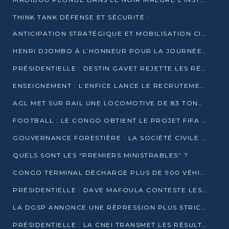
THINK TANK DÉFENSE ET SÉCURITÉ :
ANTICIPATION STRATÉGIQUE ET MOBILISATION CITOYENNE POUR NOTRE SOUVERAINETÉ NATIONALE
HENRI DJOMBO À L’HONNEUR POUR LA JOURNÉE MONDIALE DU THÉÂTRE
PRÉSIDENTIELLE : DESTIN GAVET REJETTE LES RÉSULTATS ET APPELLE À UN DIALOGUE NATIONAL
ENSEIGNEMENT : L’ENFICE LANCE LE RECRUTEMENT DE SA PREMIÈRE PROMOTION DE PROFESSEURS DES ÉCOLES
AGL MET SUR RAIL UNE LOCOMOTIVE DE 83 TONNES À POINTE-NOIRE
FOOTBALL : LE CONGO OBTIENT LE PROJET FIFA ARENA POUR SES 15 DÉPARTEMENTS
GOUVERNANCE FORESTIÈRE : LA SOCIÉTÉ CIVILE CONGOLAISE AFFICHE SES PRIORITÉS POUR 2026
QUELS SONT LES “PREMIERS MINISTRABLES” ?
CONGO TERMINAL DÉCHARGE PLUS DE 900 VÉHICULES EN QUELQUES HEURES
PRÉSIDENTIELLE : DAVE MAFOULA CONTESTE LES RÉSULTATS PROVISOIRES
LA DGSP ANNONCE UNE RÉPRESSION PLUS STRICTE CONTRE LES MOTO-TAXIS
PRÉSIDENTIELLE : LA CNEI TRANSMET LES RÉSULTATS PROVISOIRES À LA COUR CONSTITUTIONNELLE