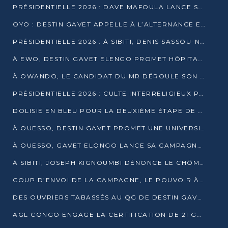
PRÉSIDENTIELLE 2026 : DAVE MAFOULA LANCE SA « VAGUE DU NOUVEAU DÉPART » À IMPFONDO
OYO : DESTIN GAVET APPELLE À L’ALTERNANCE ET À LA RESPONSABILITÉ DE LA JEUNESSE
PRÉSIDENTIELLE 2026 : À SIBITI, DENIS SASSOU-N’GUESSO PARIE SUR LES RESSOURCES DE LA LEKOUMOU
À EWO, DESTIN GAVET ELENGO PROMET HÔPITAL, CHEMIN DE FER ET AUDIT DES FINANCES PUBLIQUES
À OWANDO, LE CANDIDAT DU MR DÉROULE SON PROGRAMME DE “CHANGEMENT”
PRÉSIDENTIELLE 2026 : CULTE INTERRELIGIEUX POUR LA PAIX À OUENZÉ
DOLISIE EN BLEU POUR LA DEUXIÈME ÉTAPE DE CAMPAGNE DE DSN
À OUESSO, DESTIN GAVET PROMET UNE UNIVERSITÉ POUR LA SANGHA
À OUESSO, GAVET ELONGO LANCE SA CAMPAGNE SOUS LE SIGNE DU RENOUVEAU
À SIBITI, JOSEPH KIGNOUMBI DÉNONCE LE CHÔMAGE ET LES DÉFAILLANCES DE L’ÉTAT
COUP D’ENVOI DE LA CAMPAGNE, LE POUVOIR À POINTE-NOIRE, L’OPPOSITION À OUESSO ET SIBITI
DES OUVRIERS TABASSÉS AU QG DE DESTIN GAVET À 24 HEURES DE L’OUVERTURE DE LA CAMPAGNE
AGL CONGO ENGAGE LA CERTIFICATION DE 21 GRUTIERS AUX NORMES INTERNATIONALES