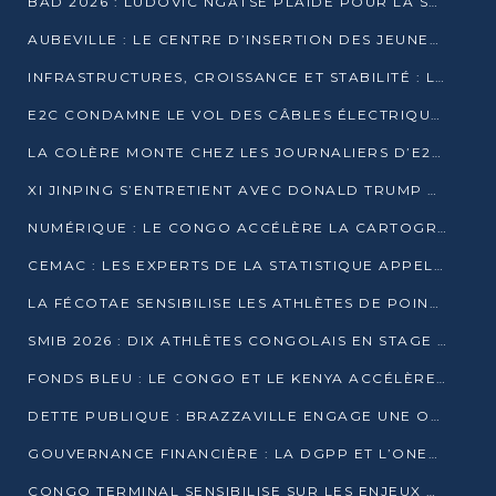
BAD 2026 : LUDOVIC NGATSÉ PLAIDE POUR LA SOUVERAINETÉ FINANCIÈRE AFRICAINE
AUBEVILLE : LE CENTRE D’INSERTION DES JEUNES PRÊT À OUVRIR SES PORTES
INFRASTRUCTURES, CROISSANCE ET STABILITÉ : LA GUINÉE AFFÛTE SES AMBITIONS
E2C CONDAMNE LE VOL DES CÂBLES ÉLECTRIQUES APRÈS UNE VIDÉO VIRALE
LA COLÈRE MONTE CHEZ LES JOURNALIERS D’E2C QUI DÉNONCENT 20 ANS DE PRÉCARITÉ
XI JINPING S’ENTRETIENT AVEC DONALD TRUMP À BEIJING
NUMÉRIQUE : LE CONGO ACCÉLÈRE LA CARTOGRAPHIE DE SES INFRASTRUCTURES DIGITALES
CEMAC : LES EXPERTS DE LA STATISTIQUE APPELLENT À RENFORCER LA SÉCURISATION DES DONNÉES
LA FÉCOTAE SENSIBILISE LES ATHLÈTES DE POINTE-NOIRE À L’HYGIÈNE ALIMENTA
SMIB 2026 : DIX ATHLÈTES CONGOLAIS EN STAGE AU KENYA
FONDS BLEU : LE CONGO ET LE KENYA ACCÉLÈRENT LA MOBILISATION DES FINANCEMENTS
DETTE PUBLIQUE : BRAZZAVILLE ENGAGE UNE OPÉRATION DE RACHAT DE 575 MILLIONS DE DOLLARS
GOUVERNANCE FINANCIÈRE : LA DGPP ET L’ONEC-C VERS UN PARTENARIAT POUR ASSAINIR LES ENTREPRISES PUBLIQUES
CONGO TERMINAL SENSIBILISE SUR LES ENJEUX DE LA SANTÉ MENTALE EN