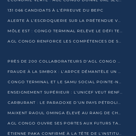
131 066 CANDIDATS À L’ÉPREUVE DU BEPC
ALERTE À L’ESCROQUERIE SUR LA PRÉTENDUE VENTE DE PARCELLES AFAT
MÔLE EST : CONGO TERMINAL RELÈVE LE DÉFI TECHNIQUE DES SABLES BITUMINEUX
AGL CONGO RENFORCE LES COMPÉTENCES DE SES ÉQUIPES AVEC LA CERTIFICATION CACES® R483
PRÈS DE 200 COLLABORATEURS D’AGL CONGO EN FORMATION JUSQU’EN JUILLET
FRAUDE À LA SIMBOX : L’ARPCE DÉMANTÈLE UN RÉSEAU UTILISANT DES CARTES SIM OUGANDAISES
CONGO TERMINAL ET LE SAMU SOCIAL POINTE-NOIRE RENOUVELLENT LEUR PARTENARIAT EN FAVEUR DES JEUNES VULNÉRABLES
ENSEIGNEMENT SUPÉRIEUR : L’UNICEF VEUT RENFORCER LA RECHERCHE SUR LES QUESTIONS DE L’ENFANCE
CARBURANT : LE PARADOXE D’UN PAYS PÉTROLIER CONFRONTÉ À DES PÉNURIES RÉCURRENTES
MAIXENT RAOUL OMINGA ÉLEVÉ AU RANG DE CHEVALIER DE L’ORDRE DE L’AMITIÉ ENTRE LA RUSSIE ET LE CONGO
AGL CONGO OUVRE SES PORTES AUX FUTURS TALENTS DE LA LOGISTIQUE
ÉTIENNE PAKA CONFIRMÉ À LA TÊTE DE L’INSTITUT GÉOGRAPHIQUE NATIONAL