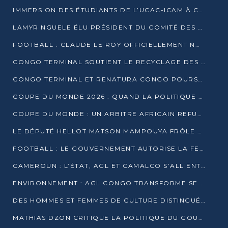
IMMERSION DES ÉTUDIANTS DE L’UCAC-ICAM À CONGO TERMINAL
LAMYR NGUELE ÉLU PRÉSIDENT DU COMITÉ DES MEMBRES D’HONNEUR DU PCT
FOOTBALL : CLAUDE LE ROY OFFICIELLEMENT NOMMÉ SÉLECTIONNEUR DU CONGO
CONGO TERMINAL SOUTIENT LE RECYCLAGE DES DÉCHETS PLASTIQUES À POINTE-NOIRE
CONGO TERMINAL ET RENATURA CONGO POURSUIVENT LEUR COMBAT POUR LA BIODIVERSITÉ
COUPE DU MONDE 2026 : QUAND LA POLITIQUE MENACE L’UNIVERSALITÉ DU FOOTBALL
COUPE DU MONDE : UN ARBITRE AFRICAIN REFUSÉ À L’ENTRÉE DES ÉTATS-UNIS
LE DÉPUTÉ HELLOT MATSON MAMPOUYA FRÔLE LA MORT LORS D’UNE EMBUSCADE DZNS LE POOL
FOOTBALL : LE GOUVERNEMENT AUTORISE LA FECOFOOT À OCCUPER LES COMPLEXES SPORTIFS
CAMEROUN : L’ÉTAT, AGL ET CAMALCO S’ALLIENT POUR UN MÉGA-PROJET FERROVIAIRE
ENVIRONNEMENT : AGL CONGO TRANSFORME SES DÉCHETS EN OUTILS DE FORMATION
DES HOMMES ET FEMMES DE CULTURE DISTINGUÉS POUR LEUR ENGAGEMENT PAR BANTOU CULTURE
MATHIAS DZON CRITIQUE LA POLITIQUE DU GOUVERNEMENT ET ALERTE SUR LA DETTE DU CONGO