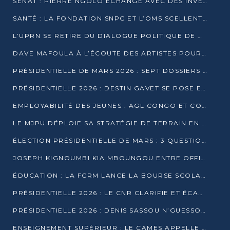
SÉNAT : PIERRE NGOLO ÉCHANGE AVEC DES INVESTISSEURS DU NUMÉRIQUE
SANTÉ : LA FONDATION SNPC ET L’OMS SCELLENT UN PARTENARIAT STRATÉGIQUE DE TROIS ANS
L’UPRN SE RETIRE DU DIALOGUE POLITIQUE DE DJAMBALA : TENSIONS DANS LE PRÉ-ÉLECTORAL CONGOLAIS
DAVE MAFOULA À L’ÉCOUTE DES ARTISTES POUR REDÉFINIR SA POLITIQUE CULTURELLE
PRÉSIDENTIELLE DE MARS 2026 : SEPT DOSSIERS DE CANDIDATURE ENREGISTRÉS À LA CLÔTURE DES DÉPÔTS
PRÉSIDENTIELLE 2026 : DESTIN GAVET SE POSE EN CANDIDAT DU « RAS-LE-BOL »
EMPLOYABILITÉ DES JEUNES : AGL CONGO ET CONGO TERMINAL S’ALLIENT À UCAC-ICAM
LE MJPU DÉPLOIE SA STRATÉGIE DE TERRAIN EN FAVEUR DE DSN
ÉLECTION PRÉSIDENTIELLE DE MARS : 3 QUESTIONS À UN EXPERT CONGOLAIS DE LA CYBERSÉCURITÉ
JOSEPH KIGNOUMBI KIA MBOUNGOU ENTRE OFFICIELLEMENT EN COURSE POUR LA PRÉSIDENTIELLE
ÉDUCATION : LA FCRM LANCE LA BOURSE SCOLAIRE FRANCINE-NTOUMI POUR PROMOUVOIR LES FILIÈRES SCIENTIFIQUES
PRÉSIDENTIELLE 2026 : LE CNR CLARIFIE ET ÉCARTE LA CANDIDATURE DU PASTEUR NTUMI
PRÉSIDENTIELLE 2026 : DENIS SASSOU N’GUESSO ANNONCE OFFICIELLEMENT SA CANDIDATURE
ENSEIGNEMENT SUPÉRIEUR : LE CAMES APPELLE À UNE UNIVERSITÉ AFRICAINE AXÉE SUR L’EMPLOYABILITÉ