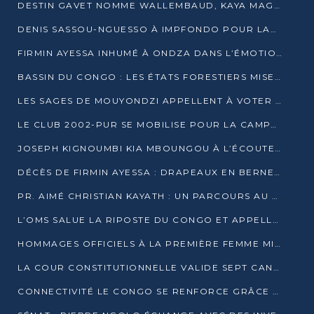
DESTIN GAVET NOMME WALLEMBAUD, KAYA MAGANE, BOUDZIKA ET MBOUSSA-ELLAH AUX COMMANDES DE SA CAMPAGNE
DENIS SASSOU-NGUESSO À IMPFONDO POUR LANCER LE CORRIDOR 13
FIRMIN AYESSA INHUMÉ À ONDZA DANS L’ÉMOTION ET LE RECUEILLEMENT
BASSIN DU CONGO : LES ÉTATS FORESTIERS MISENT SUR LES MARCHÉS CARBONE
LES SAGES DE MOUYONDZI APPELLENT À VOTER DENIS SASSOU-NGUESSO
LE CLUB 2002-PUR SE MOBILISE POUR LA CAMPAGNE
JOSEPH KIGNOUMBI KIA MBOUNGOU À L’ÉCOUTE DE TALANGAÏ
DÉCÈS DE FIRMIN AYESSA : DRAPEAUX EN BERNE LUNDI
PR. AIMÉ CHRISTIAN KAYATH : UN PARCOURS AU SERVICE DE LA RECHERCHE ET DE L’INNOVATION
L’OMS SALUE LA RIPOSTE DU CONGO ET APPELLE À DES RÉFORMES DURABLES
HOMMAGES OFFICIELS À LA PREMIÈRE FEMME MINISTRE DU CONGO
LA COUR CONSTITUTIONNELLE VALIDE SEPT CANDIDATURES POUR LA PRÉSIDENTIELLE
CONNECTIVITÉ LE CONGO SE RENFORCE GRÂCE AU CÂBLE 2AFRICA