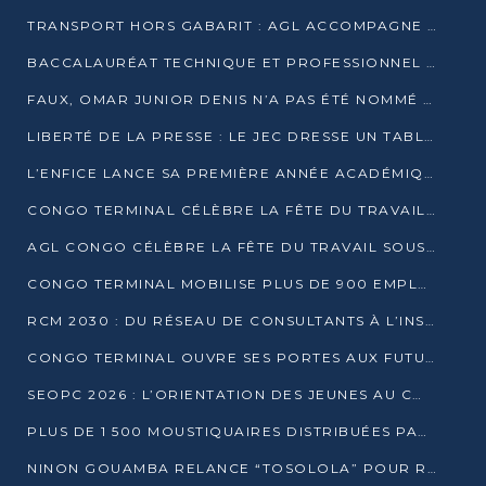
TRANSPORT HORS GABARIT : AGL ACCOMPAGNE LE DÉVELOPPEMENT DU SECTEUR BRASSICOLE AU CONGO
BACCALAURÉAT TECHNIQUE ET PROFESSIONNEL : 16 352 CANDIDATS LANCÉS DANS LES ÉPREUVES D’EPS
FAUX, OMAR JUNIOR DENIS N’A PAS ÉTÉ NOMMÉ AIDE DE CAMP ADJOINT DE DENIS SASSOU NGUESSO
LIBERTÉ DE LA PRESSE : LE JEC DRESSE UN TABLEAU PRÉOCCUPANT AU CONGO
L’ENFICE LANCE SA PREMIÈRE ANNÉE ACADÉMIQUE AVEC 100 FUTURS ENSEIGNANTS
CONGO TERMINAL CÉLÈBRE LA FÊTE DU TRAVAIL AVEC SES COLLABORATEURS À POINTE-NOIRE
AGL CONGO CÉLÈBRE LA FÊTE DU TRAVAIL SOUS LE SIGNE DE LA COHÉSION
CONGO TERMINAL MOBILISE PLUS DE 900 EMPLOYÉS AUTOUR DE LA SÉCURITÉ AU TRAVAIL
RCM 2030 : DU RÉSEAU DE CONSULTANTS À L’INSTRUMENT DE PUISSANCE EN AFRIQUE FRANCOPHONE
CONGO TERMINAL OUVRE SES PORTES AUX FUTURS INGÉNIEURS AU FORUM DES MÉTIERS D’UCAC-ICAM
SEOPC 2026 : L’ORIENTATION DES JEUNES AU CŒUR DE LA DEUXIÈME ÉDITION
PLUS DE 1 500 MOUSTIQUAIRES DISTRIBUÉES PAR AGL ET CONGO TERMINAL DANS LA LUTTE CONTRE LE PALUDISME
NINON GOUAMBA RELANCE “TOSOLOLA” POUR RENFORCER LE DIALOGUE AVEC LES CITOYENS