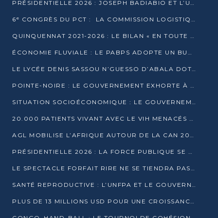
PRÉSIDENTIELLE 2026 : JOSEPH BADIABIO ET L’UDH-YUKI JOUENT LA PRUDENCE
6ᵉ CONGRÈS DU PCT : LA COMMISSION LOGISTIQUE ASSURE LA DISTRIBUTION DES KITS
QUINQUENNAT 2021-2026 : LE BILAN « EN TOUTE TRANSPARENCE » PRÉSENTÉ À LA PRESSE
ÉCONOMIE FLUVIALE : LE PABPS ADOPTE UN BUDGET 2026 DE PLUS DE 2,7 MILLIARDS FCFA
LE LYCÉE DENIS SASSOU N’GUESSO D’ABALA DOTÉ D’UNE SALLE MULTIMÉDIA
POINTE-NOIRE : LE GOUVERNEMENT EXHORTE À UN USAGE RESPONSABLE DU NOUVEAU MATÉRIEL MUNICIPAL
SITUATION SOCIOÉCONOMIQUE : LE GOUVERNEMENT INTERPELLÉ DEVANT LE SÉNAT
20.000 PATIENTS VIVANT AVEC LE VIH MENACÉS D’ARRÊT DE TRAITEMENT
AGL MOBILISE L’AFRIQUE AUTOUR DE LA CAN 2025
PRÉSIDENTIELLE 2026 : LA FORCE PUBLIQUE SE PRÉPARE À SÉCURISER LE SCRUTIN
LE SPECTACLE FORFAIT RIRE NE SE TIENDRA PAS LE 1ER JANVIER
SANTÉ REPRODUCTIVE : L’UNFPA ET LE GOUVERNEMENT AFFINENT LES PRIORITÉS DE 2026
PLUS DE 13 MILLIONS USD POUR UNE CROISSANCE VERTE ET SOUVERAINE
CONGO–HAND-BALL : LE TOURNOI DE COHÉSION ET DE FRATERNITÉ ALLUME SES LAMPIONS À BRAZZAVILLE