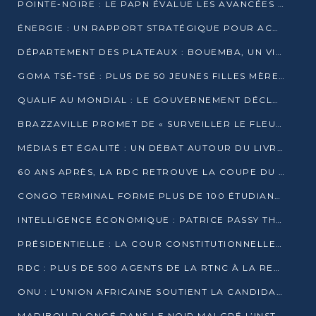
POINTE-NOIRE : LE PAPN ÉVALUE LES AVANCÉES DU MÔLE EST
ÉNERGIE : UN RAPPORT STRATÉGIQUE POUR ACCÉLÉRER LA TRANSITION AU CONGO
DÉPARTEMENT DES PLATEAUX : BOUEMBA, UN VIVIER ÉCONOMIQUE PRÊT À EXPLOSER
GOMA TSÉ-TSÉ : PLUS DE 50 JEUNES FILLES MÈRES SENSIBILISÉES À LA SANTÉ SEXUELLE
QUALIF AU MONDIAL : LE GOUVERNEMENT DÉCLARE LA JOURNÉE DU 1ER AVRIL 2026 CHÔMÉE ET PAYÉE
BRAZZAVILLE PROMET DE « SURVEILLER LE FLEUVE » APRÈS LA QUALIFICATION DE LA RDC AU MONDIAL
MÉDIAS ET ÉGALITÉ : UN DÉBAT AUTOUR DU LIVRE « CES FEMMES QUI REPRENNENT LE POUVOIR SUR LEUR VIE »
60 ANS APRÈS, LA RDC RETROUVE LA COUPE DU MONDE
CONGO TERMINAL FORME PLUS DE 100 ÉTUDIANTS AUX TECHNIQUES D’EMBAUCHE
INTELLIGENCE ÉCONOMIQUE : PATRICE PASSY THÉORISE UNE STRATÉGIE ADAPTÉE AUX CONTEXTES FRAGMENTÉS
PRÉSIDENTIELLE : LA COUR CONSTITUTIONNELLE CONFIRME LA VICTOIRE DE SASSOU NGUESSO AVEC 94,90 % DES SUFFRAGES
RDC : PLUS DE 500 AGENTS DE LA RTNC À LA RETRAITE, UNE PAGE SE TOURNE
ONU : L’UNION AFRICAINE SOUTIENT LA CANDIDATURE DE MACKY SALL
MADIBOU PLONGÉ DANS LE NOIR MALGRÉ L’INSTALLATION D’UN NOUVEAU TRANSFORMATEUR