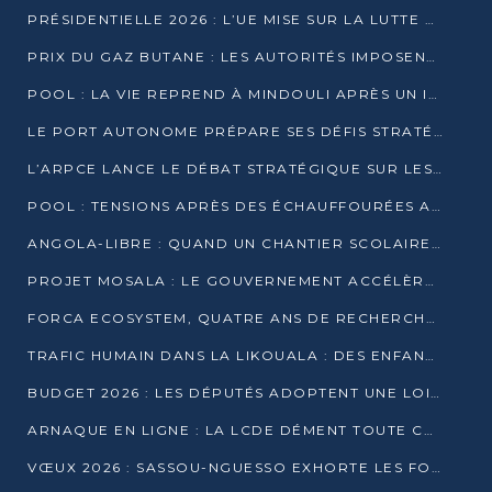
PRÉSIDENTIELLE 2026 : L’UE MISE SUR LA LUTTE CONTRE LA DÉSINFORMATION
PRIX DU GAZ BUTANE : LES AUTORITÉS IMPOSENT LE RESPECT DES PRIX RÉGLEMENTÉS
POOL : LA VIE REPREND À MINDOULI APRÈS UN INCIDENT ARMÉ SUR LA RN1
LE PORT AUTONOME PRÉPARE SES DÉFIS STRATÉGIQUES DE 2026
L’ARPCE LANCE LE DÉBAT STRATÉGIQUE SUR LES DONNÉES, L’IA ET LA FINANCE NUMÉRIQUE AU CONGO
POOL : TENSIONS APRÈS DES ÉCHAUFFOURÉES ARMÉES ENTRE DGSP ET EX-MILICIENS NINJA
ANGOLA-LIBRE : QUAND UN CHANTIER SCOLAIRE DEVIENT LE MIROIR D’UN CONGO EN MOUVEMENT
PROJET MOSALA : LE GOUVERNEMENT ACCÉLÈRE L’INSERTION DES JEUNES EN 2026
FORCA ECOSYSTEM, QUATRE ANS DE RECHERCHE DE TERRAIN AVANT UN LANCEMENT OFFICIEL EN 2026
TRAFIC HUMAIN DANS LA LIKOUALA : DES ENFANTS AUTOCHTONES RÉDUITS AU TRAVAIL FORCÉ
BUDGET 2026 : LES DÉPUTÉS ADOPTENT UNE LOI DES FINANCES DE PLUS DE 2500 MILLIARDS FCFA
ARNAQUE EN LIGNE : LA LCDE DÉMENT TOUTE CAMPAGNE DE RECRUTEMENT
VŒUX 2026 : SASSOU-NGUESSO EXHORTE LES FORCES VIVES À RENFORCER L’UNITÉ