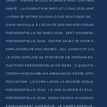
SÉNAT : PIERRE NGOLO ÉCHANGE AVEC DES INVESTISSEURS DU NUMÉRIQUE
SANTÉ : LA FONDATION SNPC ET L’OMS SCELLENT UN PARTENARIAT STRATÉGIQUE DE TROIS ANS
L’UPRN SE RETIRE DU DIALOGUE POLITIQUE DE DJAMBALA : TENSIONS DANS LE PRÉ-ÉLECTORAL CONGOLAIS
DAVE MAFOULA À L’ÉCOUTE DES ARTISTES POUR REDÉFINIR SA POLITIQUE CULTURELLE
PRÉSIDENTIELLE DE MARS 2026 : SEPT DOSSIERS DE CANDIDATURE ENREGISTRÉS À LA CLÔTURE DES DÉPÔTS
PRÉSIDENTIELLE 2026 : DESTIN GAVET SE POSE EN CANDIDAT DU « RAS-LE-BOL »
EMPLOYABILITÉ DES JEUNES : AGL CONGO ET CONGO TERMINAL S’ALLIENT À UCAC-ICAM
LE MJPU DÉPLOIE SA STRATÉGIE DE TERRAIN EN FAVEUR DE DSN
ÉLECTION PRÉSIDENTIELLE DE MARS : 3 QUESTIONS À UN EXPERT CONGOLAIS DE LA CYBERSÉCURITÉ
JOSEPH KIGNOUMBI KIA MBOUNGOU ENTRE OFFICIELLEMENT EN COURSE POUR LA PRÉSIDENTIELLE
ÉDUCATION : LA FCRM LANCE LA BOURSE SCOLAIRE FRANCINE-NTOUMI POUR PROMOUVOIR LES FILIÈRES SCIENTIFIQUES
PRÉSIDENTIELLE 2026 : LE CNR CLARIFIE ET ÉCARTE LA CANDIDATURE DU PASTEUR NTUMI
PRÉSIDENTIELLE 2026 : DENIS SASSOU N’GUESSO ANNONCE OFFICIELLEMENT SA CANDIDATURE
ENSEIGNEMENT SUPÉRIEUR : LE CAMES APPELLE À UNE UNIVERSITÉ AFRICAINE AXÉE SUR L’EMPLOYABILITÉ