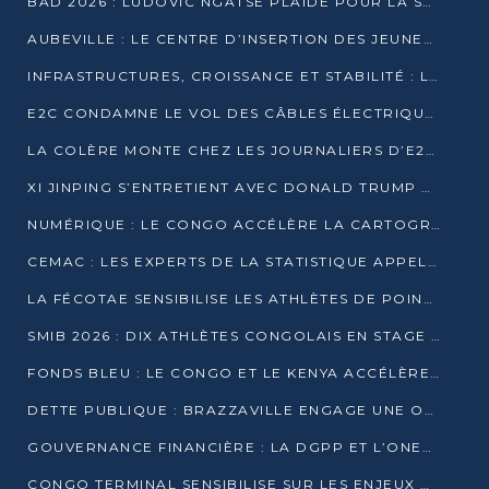
BAD 2026 : LUDOVIC NGATSÉ PLAIDE POUR LA SOUVERAINETÉ FINANCIÈRE AFRICAINE
AUBEVILLE : LE CENTRE D’INSERTION DES JEUNES PRÊT À OUVRIR SES PORTES
INFRASTRUCTURES, CROISSANCE ET STABILITÉ : LA GUINÉE AFFÛTE SES AMBITIONS
E2C CONDAMNE LE VOL DES CÂBLES ÉLECTRIQUES APRÈS UNE VIDÉO VIRALE
LA COLÈRE MONTE CHEZ LES JOURNALIERS D’E2C QUI DÉNONCENT 20 ANS DE PRÉCARITÉ
XI JINPING S’ENTRETIENT AVEC DONALD TRUMP À BEIJING
NUMÉRIQUE : LE CONGO ACCÉLÈRE LA CARTOGRAPHIE DE SES INFRASTRUCTURES DIGITALES
CEMAC : LES EXPERTS DE LA STATISTIQUE APPELLENT À RENFORCER LA SÉCURISATION DES DONNÉES
LA FÉCOTAE SENSIBILISE LES ATHLÈTES DE POINTE-NOIRE À L’HYGIÈNE ALIMENTA
SMIB 2026 : DIX ATHLÈTES CONGOLAIS EN STAGE AU KENYA
FONDS BLEU : LE CONGO ET LE KENYA ACCÉLÈRENT LA MOBILISATION DES FINANCEMENTS
DETTE PUBLIQUE : BRAZZAVILLE ENGAGE UNE OPÉRATION DE RACHAT DE 575 MILLIONS DE DOLLARS
GOUVERNANCE FINANCIÈRE : LA DGPP ET L’ONEC-C VERS UN PARTENARIAT POUR ASSAINIR LES ENTREPRISES PUBLIQUES
CONGO TERMINAL SENSIBILISE SUR LES ENJEUX DE LA SANTÉ MENTALE EN