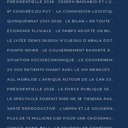
PRÉSIDENTIELLE 2026 : JOSEPH BADIABIO ET L’UDH-YUKI JOUENT LA PRUDENCE
6ᵉ CONGRÈS DU PCT : LA COMMISSION LOGISTIQUE ASSURE LA DISTRIBUTION DES KITS
QUINQUENNAT 2021-2026 : LE BILAN « EN TOUTE TRANSPARENCE » PRÉSENTÉ À LA PRESSE
ÉCONOMIE FLUVIALE : LE PABPS ADOPTE UN BUDGET 2026 DE PLUS DE 2,7 MILLIARDS FCFA
LE LYCÉE DENIS SASSOU N’GUESSO D’ABALA DOTÉ D’UNE SALLE MULTIMÉDIA
POINTE-NOIRE : LE GOUVERNEMENT EXHORTE À UN USAGE RESPONSABLE DU NOUVEAU MATÉRIEL MUNICIPAL
SITUATION SOCIOÉCONOMIQUE : LE GOUVERNEMENT INTERPELLÉ DEVANT LE SÉNAT
20.000 PATIENTS VIVANT AVEC LE VIH MENACÉS D’ARRÊT DE TRAITEMENT
AGL MOBILISE L’AFRIQUE AUTOUR DE LA CAN 2025
PRÉSIDENTIELLE 2026 : LA FORCE PUBLIQUE SE PRÉPARE À SÉCURISER LE SCRUTIN
LE SPECTACLE FORFAIT RIRE NE SE TIENDRA PAS LE 1ER JANVIER
SANTÉ REPRODUCTIVE : L’UNFPA ET LE GOUVERNEMENT AFFINENT LES PRIORITÉS DE 2026
PLUS DE 13 MILLIONS USD POUR UNE CROISSANCE VERTE ET SOUVERAINE
CONGO–HAND-BALL : LE TOURNOI DE COHÉSION ET DE FRATERNITÉ ALLUME SES LAMPIONS À BRAZZAVILLE