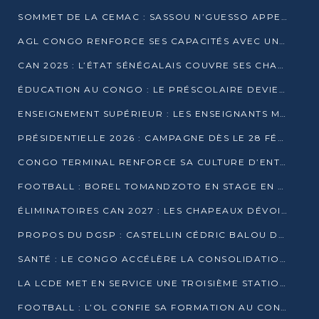
SOMMET DE LA CEMAC : SASSOU N’GUESSO APPELLE À LA VIGILANCE FACE AUX RISQUES ÉCONOMIQUES
AGL CONGO RENFORCE SES CAPACITÉS AVEC UNE GRUE DE 250 TONNES
CAN 2025 : L’ÉTAT SÉNÉGALAIS COUVRE SES CHAMPIONS D’AFRIQUE DE RÉCOMPENSES EXCEPTIONNELLES
ÉDUCATION AU CONGO : LE PRÉSCOLAIRE DEVIENT OBLIGATOIRE, LE BTS CONSACRÉ DIPLÔME D’ÉTAT
ENSEIGNEMENT SUPÉRIEUR : LES ENSEIGNANTS MAINTIENNENT LA GRÈVE ET EXIGENT UN ACCORD ÉCRIT AVEC L’ÉTAT
PRÉSIDENTIELLE 2026 : CAMPAGNE DÈS LE 28 FÉVRIER, SCRUTIN LES 12 ET 15 MARS
CONGO TERMINAL RENFORCE SA CULTURE D’ENTREPRISE AVEC LE PROGRAMME « WIN TOGETHER »
FOOTBALL : BOREL TOMANDZOTO EN STAGE EN ESPAGNE AVEC POLISSYA FC
ÉLIMINATOIRES CAN 2027 : LES CHAPEAUX DÉVOILÉS, LE CONGO FIXÉ SUR SON SORT
PROPOS DU DGSP : CASTELLIN CÉDRIC BALOU DÉNONCE DES PROPOS INTIMIDANTS
SANTÉ : LE CONGO ACCÉLÈRE LA CONSOLIDATION DE L’OFFRE DE SOINS
LA LCDE MET EN SERVICE UNE TROISIÈME STATION D’EAU POTABLE À MFILOU
FOOTBALL : L’OL CONFIE SA FORMATION AU CONGOLAIS CHRISTIAN BASSILA