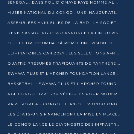
SÉNÉGAL : BASSIROU DIOMAYE FAYE NOMME AL AMINOU LÔ PREMIER MINISTRE
MUSÉE NATIONAL DU CONGO : UNE INAUGURATION PORTEUSE D’ESPOIR POUR LA CULTURE
ASSEMBLÉES ANNUELLES DE LA BAD : LA SOCIÉTÉ CIVILE CONGOLAISE À LA RECHERCHE DE PARTENAIRES POUR SES PROJETS
DENIS SASSOU-NGUESSO ANNONCE LA FIN DU VISA POUR LES AFRICAINS EN 2027
OIF : LE DR. COUMBA BÂ PORTE UNE VISION DE DIALOGUE, DE STABILITÉ ET DE RÉFORME À LA TÊTE
ÉLIMINATOIRES CAN 2027 : LES SÉLECTIONS AFRICAINES CONNAISSENT LEURS ADVERSAIRES
QUATRE PRÉSUMÉS TRAFIQUANTS DE PANTHÈRE ARRÊTÉS À EWO
EWAWA PLUS ET L’ARCHER FOUNDATION LANCENT UN CAMP DE BASKET POUR LES JEUNES À BRAZZAVILLE
BASKETBALL: EWAWA PLUS ET L’ARCHER FOUNDATION LANCENT UN CAMP POUR LES JEUNES
AGL CONGO LIVRE 270 VÉHICULES POUR MODERNISER LE TRANSPORT URBAIN
PASSEPORT AU CONGO : JEAN-OLESSONGO ONDAYE VEUT METTRE FIN AUX LENTEURS ADMINISTRATIVES
LES ÉTATS-UNIS FINANCERONT LA MISE EN PLACE DE JUSQU’À 50 CLINIQUES DE LUTTE CONTRE L’EBOLA
LE CONGO LANCE LE DIAGNOSTIC DES INFRASTRUCTURES SPORTIVES DU COMPLEXE DE KINTÉLÉ