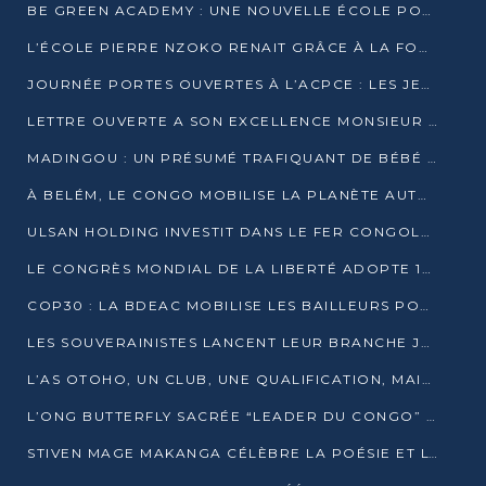
BE GREEN ACADEMY : UNE NOUVELLE ÉCOLE POUR LES MÉTIERS DE L’ÉCOLOGIE À POINTE-NOIRE
L’ÉCOLE PIERRE NZOKO RENAIT GRÂCE À LA FONDATION MUCODEC
JOURNÉE PORTES OUVERTES À L’ACPCE : LES JEUNES EN IMMERSION DANS L’ENTREPRISE
LETTRE OUVERTE A SON EXCELLENCE MONSIEUR DENIS SASSOU NGUESSO, PRESIDENT DE LAREPUBLIQUE DU CONGO
MADINGOU : UN PRÉSUMÉ TRAFIQUANT DE BÉBÉ CHIMPANZÉ FIXÉ SUR SON SORT LE 20 NOVEMBRE
À BELÉM, LE CONGO MOBILISE LA PLANÈTE AUTOUR DU FONDS BLEU POUR LE BASSIN DU CONGO
ULSAN HOLDING INVESTIT DANS LE FER CONGOLAIS
LE CONGRÈS MONDIAL DE LA LIBERTÉ ADOPTE 14 RÉSOLUTIONS HISTORIQUES
COP30 : LA BDEAC MOBILISE LES BAILLEURS POUR LE FONDS BLEU DU BASSIN DU CONGO
LES SOUVERAINISTES LANCENT LEUR BRANCHE JEUNE À BRAZZAVILLE
L’AS OTOHO, UN CLUB, UNE QUALIFICATION, MAIS ENCORE DES DOUTES
L’ONG BUTTERFLY SACRÉE “LEADER DU CONGO” AU PRIX D’EXCELLENCE 2025
STIVEN MAGE MAKANGA CÉLÈBRE LA POÉSIE ET L’HUMAIN AVEC SON RECUEIL “HECTARE”