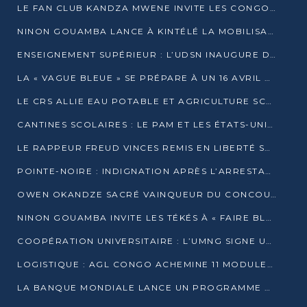
LE FAN CLUB KANDZA MWENE INVITE LES CONGOLAIS À UNE FORTE AFFLUENCE AU STADE DE KINTÉLÉ
NINON GOUAMBA LANCE À KINTÉLÉ LA MOBILISATION POUR L’INVESTITURE DR DSN
ENSEIGNEMENT SUPÉRIEUR : L’UDSN INAUGURE DES LABORATOIRES POUR BOOSTER LA FORMATION PRATIQUE
LA « VAGUE BLEUE » SE PRÉPARE À UN 16 AVRIL HISTORIQUE
LE CRS ALLIE EAU POTABLE ET AGRICULTURE SCOLAIRE AU CŒUR DE LA TRANSFORMATION DES ÉCOLES RURALES
CANTINES SCOLAIRES : LE PAM ET LES ÉTATS-UNIS AU CONTACT DES ÉCOLIERS DE KINKALA
LE RAPPEUR FREUD VINCES REMIS EN LIBERTÉ SOUS PRESSION MÉDIATIQUE
POINTE-NOIRE : INDIGNATION APRÈS L’ARRESTATION DU RAPPEUR FREUD VINCES
OWEN OKANDZE SACRÉ VAINQUEUR DU CONCOURS SLAM POUR LA VIE
NINON GOUAMBA INVITE LES TÉKÉS À « FAIRE BLOC » POUR PESER DANS LE DÉBAT NATIONAL
COOPÉRATION UNIVERSITAIRE : L’UMNG SIGNE UN ACCORD STRATÉGIQUE AVEC L’UNIVERSITÉ HAINAN EN CHINE
LOGISTIQUE : AGL CONGO ACHEMINE 11 MODULES GÉANTS JUSQU’À BRAZZAVILLE
LA BANQUE MONDIALE LANCE UN PROGRAMME DE 394 MILLIONS DE DOLLARS POUR LE BASSIN DU CONGO