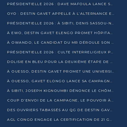
PRÉSIDENTIELLE 2026 : DAVE MAFOULA LANCE SA « VAGUE DU NOUVEAU DÉPART » À IMPFONDO
OYO : DESTIN GAVET APPELLE À L’ALTERNANCE ET À LA RESPONSABILITÉ DE LA JEUNESSE
PRÉSIDENTIELLE 2026 : À SIBITI, DENIS SASSOU-N’GUESSO PARIE SUR LES RESSOURCES DE LA LEKOUMOU
À EWO, DESTIN GAVET ELENGO PROMET HÔPITAL, CHEMIN DE FER ET AUDIT DES FINANCES PUBLIQUES
À OWANDO, LE CANDIDAT DU MR DÉROULE SON PROGRAMME DE “CHANGEMENT”
PRÉSIDENTIELLE 2026 : CULTE INTERRELIGIEUX POUR LA PAIX À OUENZÉ
DOLISIE EN BLEU POUR LA DEUXIÈME ÉTAPE DE CAMPAGNE DE DSN
À OUESSO, DESTIN GAVET PROMET UNE UNIVERSITÉ POUR LA SANGHA
À OUESSO, GAVET ELONGO LANCE SA CAMPAGNE SOUS LE SIGNE DU RENOUVEAU
À SIBITI, JOSEPH KIGNOUMBI DÉNONCE LE CHÔMAGE ET LES DÉFAILLANCES DE L’ÉTAT
COUP D’ENVOI DE LA CAMPAGNE, LE POUVOIR À POINTE-NOIRE, L’OPPOSITION À OUESSO ET SIBITI
DES OUVRIERS TABASSÉS AU QG DE DESTIN GAVET À 24 HEURES DE L’OUVERTURE DE LA CAMPAGNE
AGL CONGO ENGAGE LA CERTIFICATION DE 21 GRUTIERS AUX NORMES INTERNATIONALES