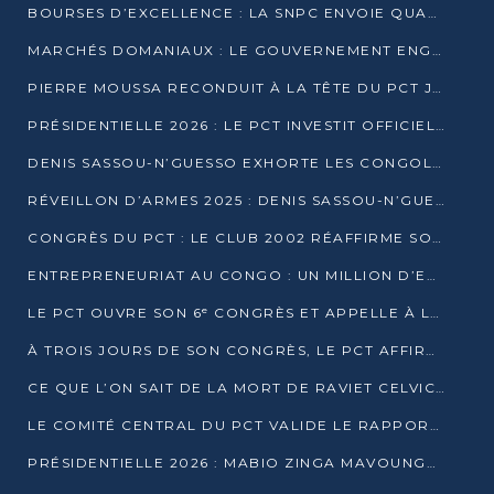
BOURSES D’EXCELLENCE : LA SNPC ENVOIE QUATRE NOUVEAUX TALENTS CONGOLAIS SE FORMER À BAKOU
MARCHÉS DOMANIAUX : LE GOUVERNEMENT ENGAGE LA STRUCTURATION DES TAXES D’ASSAINISSEMENT
PIERRE MOUSSA RECONDUIT À LA TÊTE DU PCT JUSQU’EN 2031
PRÉSIDENTIELLE 2026 : LE PCT INVESTIT OFFICIELLEMENT DENIS SASSOU NGUESSO
DENIS SASSOU-N’GUESSO EXHORTE LES CONGOLAIS À L’UNITÉ ET AU FAIR-PLAY DÉMOCRATIQUE EN 2026
RÉVEILLON D’ARMES 2025 : DENIS SASSOU-N’GUESSO GARANTIT DES ÉLECTIONS 2026 PAISIBLES ET SÉCURISÉES
CONGRÈS DU PCT : LE CLUB 2002 RÉAFFIRME SON SOUTIEN À DENIS SASSOU-N’GUESSO POUR 2026
ENTREPRENEURIAT AU CONGO : UN MILLION D’EUROS POUR FINANCER LES STARTUPS DÈS 2026
LE PCT OUVRE SON 6ᵉ CONGRÈS ET APPELLE À LA CANDIDATURE DE DENIS SASSOU NGUESSO
À TROIS JOURS DE SON CONGRÈS, LE PCT AFFIRME AVOIR ATTEINT TOUS SES OBJECTIFS
CE QUE L’ON SAIT DE LA MORT DE RAVIET CELVIC N’TSIANTSIE
LE COMITÉ CENTRAL DU PCT VALIDE LE RAPPORT DU CONGRÈS ET SOUTIENT DENIS SASSOU N’GUESSO
PRÉSIDENTIELLE 2026 : MABIO ZINGA MAVOUNGOU DÉCLARE SA CANDIDATURE ET CHARGE LE BILAN DU PCT