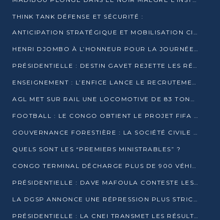
THINK TANK DÉFENSE ET SÉCURITÉ :
ANTICIPATION STRATÉGIQUE ET MOBILISATION CITOYENNE POUR NOTRE SOUVERAINETÉ NATIONALE
HENRI DJOMBO À L’HONNEUR POUR LA JOURNÉE MONDIALE DU THÉÂTRE
PRÉSIDENTIELLE : DESTIN GAVET REJETTE LES RÉSULTATS ET APPELLE À UN DIALOGUE NATIONAL
ENSEIGNEMENT : L’ENFICE LANCE LE RECRUTEMENT DE SA PREMIÈRE PROMOTION DE PROFESSEURS DES ÉCOLES
AGL MET SUR RAIL UNE LOCOMOTIVE DE 83 TONNES À POINTE-NOIRE
FOOTBALL : LE CONGO OBTIENT LE PROJET FIFA ARENA POUR SES 15 DÉPARTEMENTS
GOUVERNANCE FORESTIÈRE : LA SOCIÉTÉ CIVILE CONGOLAISE AFFICHE SES PRIORITÉS POUR 2026
QUELS SONT LES “PREMIERS MINISTRABLES” ?
CONGO TERMINAL DÉCHARGE PLUS DE 900 VÉHICULES EN QUELQUES HEURES
PRÉSIDENTIELLE : DAVE MAFOULA CONTESTE LES RÉSULTATS PROVISOIRES
LA DGSP ANNONCE UNE RÉPRESSION PLUS STRICTE CONTRE LES MOTO-TAXIS
PRÉSIDENTIELLE : LA CNEI TRANSMET LES RÉSULTATS PROVISOIRES À LA COUR CONSTITUTIONNELLE