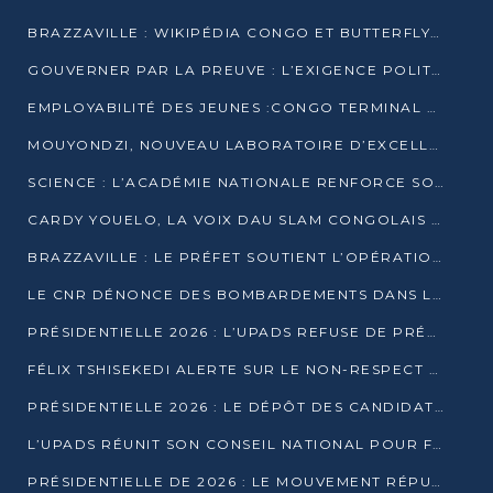
BRAZZAVILLE : WIKIPÉDIA CONGO ET BUTTERFLY SCELLENT UN PARTENARIAT POUR STRUCTURER LE BÉNÉVOLAT NUMÉRIQUE
GOUVERNER PAR LA PREUVE : L’EXIGENCE POLITIQUE DU XXIᵉ SIÈCLE
EMPLOYABILITÉ DES JEUNES :CONGO TERMINAL S’ALLIE À L’ESCIC POUR RAPPROCHER L’ÉCOLE DU TERRAIN
MOUYONDZI, NOUVEAU LABORATOIRE D’EXCELLENCE PÉDAGOGIQUE AVEC L’ENFICE
SCIENCE : L’ACADÉMIE NATIONALE RENFORCE SON ÉQUIPE ET TRACE SA FEUILLE DE ROUTE 2026
CARDY YOUELO, LA VOIX DAU SLAM CONGOLAIS QUI INTERPELLE LE MONDE
BRAZZAVILLE : LE PRÉFET SOUTIENT L’OPÉRATION « ZÉRO KULUNA » ET APPELLE À LA VIGILANCE CITOYENNE
LE CNR DÉNONCE DES BOMBARDEMENTS DANS LE POOL ET ACCUSE LE GOUVERNEMENT
PRÉSIDENTIELLE 2026 : L’UPADS REFUSE DE PRÉSENTER UN CANDIDAT ET DÉNONCE UN PROCESSUS NON CRÉDIBLE
FÉLIX TSHISEKEDI ALERTE SUR LE NON-RESPECT DES ENGAGEMENTS DE PAIX APRÈS SA RENCONTRE AVEC D. SASSOU-NGUESSO
PRÉSIDENTIELLE 2026 : LE DÉPÔT DES CANDIDATURES OUVERT DU 29 JANVIER AU 12 FÉVRIER
L’UPADS RÉUNIT SON CONSEIL NATIONAL POUR FIXER SA LIGNE POLITIQUE À DEUX MOIS DE LA PRÉSIDENTIELLE
PRÉSIDENTIELLE DE 2026 : LE MOUVEMENT RÉPUBLICAIN DÉNONCE UNE CONVOCATION ÉLECTORALE « OPAQUE ET PRÉCIPITÉE »