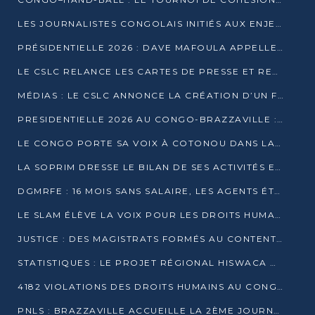
LES JOURNALISTES CONGOLAIS INITIÉS AUX ENJEUX DE L’ÉCONOMIE BLEUE
PRÉSIDENTIELLE 2026 : DAVE MAFOULA APPELLE LES CONGOLAIS À UN « NOUVEAU DÉPART »
LE CSLC RELANCE LES CARTES DE PRESSE ET RECONNAÎT OFFICIELLEMENT LES MÉDIAS EN LIGNE
MÉDIAS : LE CSLC ANNONCE LA CRÉATION D’UN FONDS D’APPUI À LA PRESSE
PRESIDENTIELLE 2026 AU CONGO-BRAZZAVILLE : UN CASTING ÉLARGI
LE CONGO PORTE SA VOIX À COTONOU DANS LA LUTTE CONTRE LA TUBERCULOSE
LA SOPRIM DRESSE LE BILAN DE SES ACTIVITÉS ET FIXE DE NOUVELLES PRIORITÉS
DGMRFE : 16 MOIS SANS SALAIRE, LES AGENTS ÉTOUFFENT DANS LE SILENCE
LE SLAM ÉLÈVE LA VOIX POUR LES DROITS HUMAINS À BRAZZAVILLE
JUSTICE : DES MAGISTRATS FORMÉS AU CONTENTIEUX DE LA PROPRIÉTÉ INTELLECTUELLE
STATISTIQUES : LE PROJET RÉGIONAL HISWACA OFFICIELLEMENT LANCÉ AU CONGO
4182 VIOLATIONS DES DROITS HUMAINS AU CONGO EN 2025 SELON LE CAD
PNLS : BRAZZAVILLE ACCUEILLE LA 2ÈME JOURNÉE SCIENTIFIQUE SUR LE VIH/SIDA