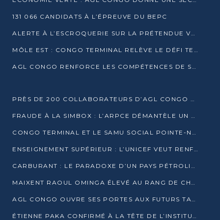
131 066 CANDIDATS À L’ÉPREUVE DU BEPC
ALERTE À L’ESCROQUERIE SUR LA PRÉTENDUE VENTE DE PARCELLES AFAT
MÔLE EST : CONGO TERMINAL RELÈVE LE DÉFI TECHNIQUE DES SABLES BITUMINEUX
AGL CONGO RENFORCE LES COMPÉTENCES DE SES ÉQUIPES AVEC LA CERTIFICATION CACES® R483
PRÈS DE 200 COLLABORATEURS D’AGL CONGO EN FORMATION JUSQU’EN JUILLET
FRAUDE À LA SIMBOX : L’ARPCE DÉMANTÈLE UN RÉSEAU UTILISANT DES CARTES SIM OUGANDAISES
CONGO TERMINAL ET LE SAMU SOCIAL POINTE-NOIRE RENOUVELLENT LEUR PARTENARIAT EN FAVEUR DES JEUNES VULNÉRABLES
ENSEIGNEMENT SUPÉRIEUR : L’UNICEF VEUT RENFORCER LA RECHERCHE SUR LES QUESTIONS DE L’ENFANCE
CARBURANT : LE PARADOXE D’UN PAYS PÉTROLIER CONFRONTÉ À DES PÉNURIES RÉCURRENTES
MAIXENT RAOUL OMINGA ÉLEVÉ AU RANG DE CHEVALIER DE L’ORDRE DE L’AMITIÉ ENTRE LA RUSSIE ET LE CONGO
AGL CONGO OUVRE SES PORTES AUX FUTURS TALENTS DE LA LOGISTIQUE
ÉTIENNE PAKA CONFIRMÉ À LA TÊTE DE L’INSTITUT GÉOGRAPHIQUE NATIONAL