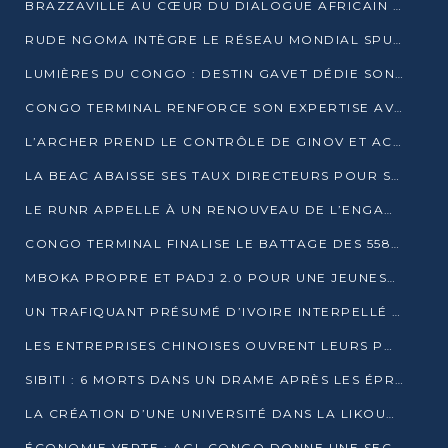
BRAZZAVILLE AU CŒUR DU DIALOGUE AFRICAIN SUR LES OBJECTIFS DE DÉVELOPPEMENT DURABLE
RUDE NGOMA INTÈGRE LE RÉSEAU MONDIAL SPUTNIK PRO APRÈS UNE FORMATION À MOSCOU
LUMIÈRES DU CONGO : DESTIN GAVET DÉDIE SON PRIX À L’UNITÉ NATIONALE ET À LA JEUNESSE
CONGO TERMINAL RENFORCE SON EXPERTISE AVEC NEUF NOUVEAUX FORMATEURS EN ENGINS PORTUAIRES
L’ARCHER PREND LE CONTRÔLE DE GINOV ET ACCÉLÈRE SON VIRAGE NUMÉRIQUE
LA BEAC ABAISSE SES TAUX DIRECTEURS POUR SOUTENIR LA CROISSANCE EN ZONE CEMAC
LE RUNR APPELLE À UN RENOUVEAU DE L’ENGAGEMENT MILITANT
CONGO TERMINAL FINALISE LE BATTAGE DES 558 PIEUX DU FUTUR QUAI DU MÔLE EST
MBOKA PROPRE ET PADJ 2.0 POUR UNE JEUNESSE PLUS AUTONOME
UN TRAFIQUANT PRÉSUMÉ D’IVOIRE INTERPELLÉ À DOLISIE
LES ENTREPRISES CHINOISES OUVRENT LEURS PORTES AUX JEUNES DIPLÔMÉS
SIBITI : 6 MORTS DANS UN DRAME APRÈS LES ÉPREUVES DU BEPC
LA CRÉATION D’UNE UNIVERSITÉ DANS LA LIKOUALA AU CŒUR D’UNE RÉFLEXION NATIONALE
ÉCONOMIE VERTE : AGL CONGO DONNE UNE SECONDE VIE À SES DÉCHETS INDUSTRIELS