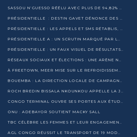
SASSOU N’GUESSO RÉÉLU AVEC PLUS DE 94,82% DES VOIX
PRÉSIDENTIELLE : DESTIN GAVET DÉNONCE DES IRRÉGULARITÉS ET REVENDIQUE LA VICTOIRE
PRÉSIDENTIELLE : LES APPELS ET SMS RÉTABLIS, INTERNET RESTE BLOQUÉ
PRÉSIDENTIELLE A : UN SCRUTIN MARQUÉ PAR LA COUPURE D’INTERNET ET UNE AFFLUENCE TIMIDE À BRAZZAVILLE
PRÉSIDENTIELLE : UN FAUX VISUEL DE RÉSULTATS CIRCULE
RÉSEAUX SOCIAUX ET ÉLECTIONS : UNE ARÈNE NUMÉRIQUE EN PLEINE MUTATION AU CONGO
À FREETOWN, MEER MISE SUR LE REFROIDISSEMENT PASSIF FACE À LA CHALEUR EXTRÊME
BOUEMBA : LA DIRECTION LOCALE DE CAMPAGNE DE DENIS SASSOU N’GUESSO MULTIPLIE LES ACTIVITÉS DE MOBILISATION
ROCH BREDIN BISSALA NKOUNKOU APPELLE LA JEUNESSE DE GOMA TSÉ-TSÉ À UN VOTE MASSIF POUR DENIS SASSOU NGUESSO
CONGO TERMINAL OUVRE SES PORTES AUX ÉTUDIANTS EN TRANSPORT ET LOGISTIQUE
ONU : ADEBAYOR SOUTIENT MACKY SALL
TBC CÉLÈBRE LES FEMMES ET LEUR ENGAGEMENT À L’OCCASION DU 8 MARS
AGL CONGO RÉUSSIT LE TRANSPORT DE 19 MODULES HORS GABARIT ENTRE POINTE-NOIRE ET BRAZZAVILLE