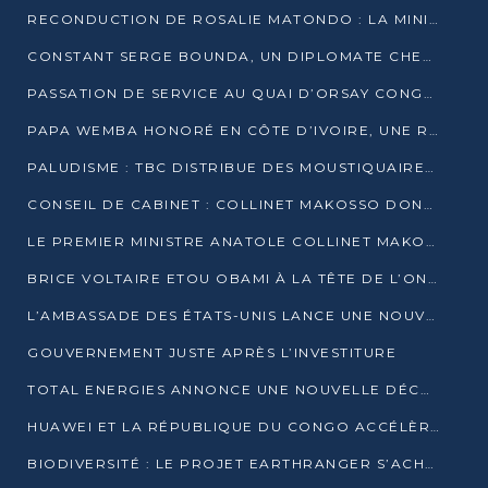
RECONDUCTION DE ROSALIE MATONDO : LA MINISTRE PROMET D’ACCÉLÉRER LE TRAITEMENT DES DOSSIERS ET DE RELEVER DE NOUVEAUX DÉFIS
CONSTANT SERGE BOUNDA, UN DIPLOMATE CHEVRONNÉ AUX COMMANDES DES AFFAIRES ÉTRANGÈRES
PASSATION DE SERVICE AU QUAI D’ORSAY CONGOLAIS : GAKOSSO PASSE LE FLAMBEAU À BOUNDA
PAPA WEMBA HONORÉ EN CÔTE D’IVOIRE, UNE RUE PORTE DÉSORMAIS SON NOM
PALUDISME : TBC DISTRIBUE DES MOUSTIQUAIRES DANS DEUX CSI DE BRAZZAVILLE
CONSEIL DE CABINET : COLLINET MAKOSSO DONNE SES DERNIÈRES ORIENTATIONS
LE PREMIER MINISTRE ANATOLE COLLINET MAKOSSO DÉMISSIONNE AVEC SON GOUVERNEMENT
BRICE VOLTAIRE ETOU OBAMI À LA TÊTE DE L’ONEC-C POUR TROIS ANS
L’AMBASSADE DES ÉTATS-UNIS LANCE UNE NOUVELLE COHORTE DU PROGRAMME ACCESS MICRO-SCHOLARSHIP
GOUVERNEMENT JUSTE APRÈS L’INVESTITURE
TOTAL ENERGIES ANNONCE UNE NOUVELLE DÉCOUVERTE D’HYDROCARBURES SUR LE PERMIS MOHO AU LARGE DU CONGO
HUAWEI ET LA RÉPUBLIQUE DU CONGO ACCÉLÈRENT LEUR PARTENARIAT
BIODIVERSITÉ : LE PROJET EARTHRANGER S’ACHÈVE, MAIS LES DÉFIS DEMEURENT