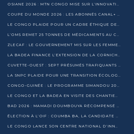
OSIANE 2026 : MTN CONGO MISE SUR L’INNOVATION POUR RELEVER LES DÉFIS AFRICAINS
COUPE DU MONDE 2026 : LES ABONNÉS CANAL+ AU CONGO DÉÇUS À QUELQUES JOURS DU COUP D’ENVOI
LE CONGO PLAIDE POUR UN CADRE ÉTHIQUE DE L’INTELLIGENCE ARTIFICIELLE À DAKAR
L’OMS REMET 25 TONNES DE MÉDICAMENTS AU CONGO POUR RENFORCER LA RIPOSTE AUX ÉPIDÉMIES
ZLECAF : LE GOUVERNEMENT MIS SUR LES FEMMES ENTREPRENEURES
LA BADEA FINANCE L’EXTENSION DE LA CORNICHE SUD DE BRAZZAVILLE
CUVETTE-OUEST : SEPT PRÉSUMÉS TRAFIQUANTS DE FAUNE INTERPELLÉS À EWO ET KELLÉ
LA SNPC PLAIDE POUR UNE TRANSITION ÉCOLOGIQUE PROGRESSIVE
CONGO-GUINÉE : LE PROGRAMME SIMANDOU 2040 AU CŒUR DES ÉCHANGES À LA BAD
LE CONGO ET LA BADEA EN VISITE DES CHANTIERS
BAD 2026 : MAMADI DOUMBOUYA RÉCOMPENSÉ PAR LE TROPHÉE BABACAR NDIAYE À BRAZZAVILLE
ÉLECTION À L’OIF : COUMBA BA, LA CANDIDATE DISCRÈTE QUI BOUSCULE LE JEU DIPLOMATIQUE
LE CONGO LANCE SON CENTRE NATIONAL D’INNOVATION