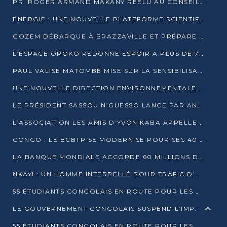
PR. ROGER ARMAND MAKANY RÉÉLU AU CONSEIL DE L’AUF
ÉNERGIE : UNE NOUVELLE PLATEFORME SCIENTIFIQUE POUR LA TRANSITION ÉNERGÉTIQUE EN AFRIQUE CENTRALE
GOZEM DÉBARQUE À BRAZZAVILLE ET PRÉPARE SON ARRIVÉE À POINTE-NOIRE
L’ESPACE OPOKO REDONNE ESPOIR À PLUS DE 775 ÉLÈVES AUTOCHTONES DANS LE NORD DU CONGO
PAUL VALISE MATOMBÉ MISE SUR LA SENSIBILISATION POUR ÉRAQUER LE GRAND BANDITISME
UNE NOUVELLE DIRECTION ENVIRONNEMENTALE POUR RENFORCER LA GESTION DES DONNÉES AU CONGO
LE PRÉSIDENT SASSOU N’GUESSO LANCE PAR ANTICIPATION LA 39ÈME JOURNÉE NATIONALE DE L’ARBRE
L’ASSOCIATION LES AMIS D’YVON KABA APPELLENT DENIS SASSOU N’GUESSO À SE PORTER CANDIDAT
CONGO : LE BCBTP SE MODERNISE POUR SES 40 ANS D’EXISTENCE
LA BANQUE MONDIALE ACCORDE 60 MILLIONS DE DOLLARS POUR LA RÉSILIENCE URBAINE AU CONGO
NKAYI : UN HOMME INTERPELLÉ POUR TRAFIC D’UN BÉBÉ CHIMPANZÉ
55 ÉTUDIANTS CONGOLAIS EN ROUTE POUR LES UNIVERSITÉS ALGÉRIENNES
LE GOUVERNEMENT CONGOLAIS SUSPEND L’IMPORTATION DES MACHETTES ET DES MOTOS
55 ÉTUDIANTS CONGOLAIS EN ROUTE POUR LES UNIVERSITÉS ALGÉRIENNES