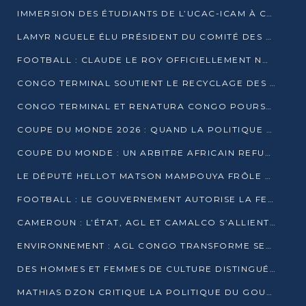
IMMERSION DES ÉTUDIANTS DE L’UCAC-ICAM À CONGO TERMINAL
LAMYR NGUELE ÉLU PRÉSIDENT DU COMITÉ DES MEMBRES D’HONNEUR DU PCT
FOOTBALL : CLAUDE LE ROY OFFICIELLEMENT NOMMÉ SÉLECTIONNEUR DU CONGO
CONGO TERMINAL SOUTIENT LE RECYCLAGE DES DÉCHETS PLASTIQUES À POINTE-NOIRE
CONGO TERMINAL ET RENATURA CONGO POURSUIVENT LEUR COMBAT POUR LA BIODIVERSITÉ
COUPE DU MONDE 2026 : QUAND LA POLITIQUE MENACE L’UNIVERSALITÉ DU FOOTBALL
COUPE DU MONDE : UN ARBITRE AFRICAIN REFUSÉ À L’ENTRÉE DES ÉTATS-UNIS
LE DÉPUTÉ HELLOT MATSON MAMPOUYA FRÔLE LA MORT LORS D’UNE EMBUSCADE DZNS LE POOL
FOOTBALL : LE GOUVERNEMENT AUTORISE LA FECOFOOT À OCCUPER LES COMPLEXES SPORTIFS
CAMEROUN : L’ÉTAT, AGL ET CAMALCO S’ALLIENT POUR UN MÉGA-PROJET FERROVIAIRE
ENVIRONNEMENT : AGL CONGO TRANSFORME SES DÉCHETS EN OUTILS DE FORMATION
DES HOMMES ET FEMMES DE CULTURE DISTINGUÉS POUR LEUR ENGAGEMENT PAR BANTOU CULTURE
MATHIAS DZON CRITIQUE LA POLITIQUE DU GOUVERNEMENT ET ALERTE SUR LA DETTE DU CONGO