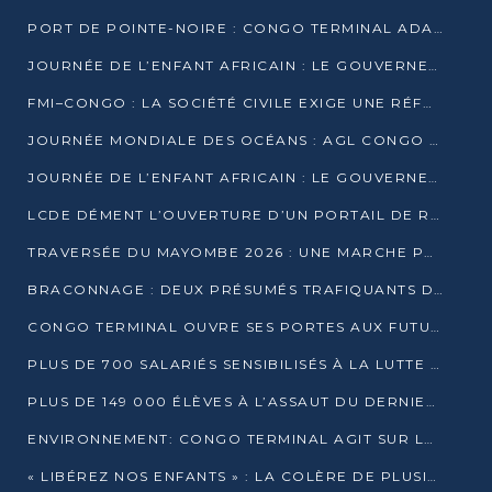
PORT DE POINTE-NOIRE : CONGO TERMINAL ADAPTE SON DRAGAGE AUX SABLES BITUMINEUX
JOURNÉE DE L’ENFANT AFRICAIN : LE GOUVERNEMENT RÉAFFIRME SON ENGAGEMENT POUR L’ACCÈS À L’EAU ET À L’ASSAINISSEMENT
FMI–CONGO : LA SOCIÉTÉ CIVILE EXIGE UNE RÉFORME DE LA FISCALITÉ PÉTROLIÈRE
JOURNÉE MONDIALE DES OCÉANS : AGL CONGO MOBILISE SES COLLABORATEURS POUR LA PRÉSERVATION DE LA BIODIVERSITÉ MARINE
JOURNÉE DE L’ENFANT AFRICAIN : LE GOUVERNEMENT MOBILISÉ POUR L’HYGIÈNE DANS LES ORPHELINATS
LCDE DÉMENT L’OUVERTURE D’UN PORTAIL DE RECRUTEMENT ET APPELLE À LA VIGILANCE
TRAVERSÉE DU MAYOMBE 2026 : UNE MARCHE POUR SENSIBILISER ET DÉPISTER AU DIABÈTE
BRACONNAGE : DEUX PRÉSUMÉS TRAFIQUANTS D’HIPPOPOTAME ÉCROUÉS À BRAZZAVILLE
CONGO TERMINAL OUVRE SES PORTES AUX FUTURS INGÉNIEURS DE L’UCAC-ICAM
PLUS DE 700 SALARIÉS SENSIBILISÉS À LA LUTTE CONTRE LA TUBERCULOSE À CONGO TERMINAL
PLUS DE 149 000 ÉLÈVES À L’ASSAUT DU DERNIER CEPE
ENVIRONNEMENT: CONGO TERMINAL AGIT SUR LE TERRAIN ET FORME LES PLUS JEUNES
« LIBÉREZ NOS ENFANTS » : LA COLÈRE DE PLUSIEURS MÈRES À BRAZZAVILLE CONTRE LA DGSP