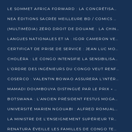
LE SOMMET AFRICA FORWARD : LA CONCRÉTISATION DE PARTENARIATS ÉQUILIBRÉS ET TOURNÉS VERS L’AVENIR ENTRE LE CONTINENT AFRICAIN ET LA FRANCE
NEA ÉDITIONS SACRÉE MEILLEURE BD / COMICS D’AFRIQUE AU KENYA
(MULTIMÉDIA) ZÉRO DROIT DE DOUANE : LA CHINE ET L’AFRIQUE VERS UNE PROXIMITÉ SANS PRÉCÉDENT (PAPIER GÉNÉRAL)
LANGUES NATIONALES ET IA : IGOR CAMERON VEUT ARRIMER LA STRATÉGIE IA À LA LOI SUR LA RECHERCHE
CERTIFICAT DE PRISE DE SERVICE : JEAN LUC MOUTHOU DÉMENT UNE « FAKE NEWS »
CHOLÉRA : LE CONGO INTENSIFIE LA SENSIBILISATION AU MARCHÉ DE TALANGAÏ
L’ORDRE DES INGÉNIEURS DU CONGO VEUT RENFORCER L’ÉTHIQUE ET LA CRÉDIBILITÉ DE LA PROFESSION
COSERCO : VALENTIN BOWAO ASSURERA L’INTÉRIM À LA TÊTE DU BUREAU EXÉCUTIF NATIONAL
MAMADI DOUMBOUYA DISTINGUÉ PAR LE PRIX « SUPER GRAND BÂTISSEUR BABACAR N’DIAYE »
BOTSWANA : L’ANCIEN PRÉSIDENT FESTUS MOGAE EST MORT À 86 ANS
UNIVERSITÉ MARIEN NGOUABI : ALFRED ROMUALD NGUYA POATY SOUTIENT UNE THÈSE SUR LE PARADOXE DE LA CROISSANCE EN ZONE CEMAC
LA MINISTRE DE L’ENSEIGNEMENT SUPÉRIEUR TRACE SA FEUILLE DE ROUTE
RENATURA ÉVEILLE LES FAMILLES DE CONGO TERMINAL À LA PROTECTION DE L’ENVIRONNEMENT