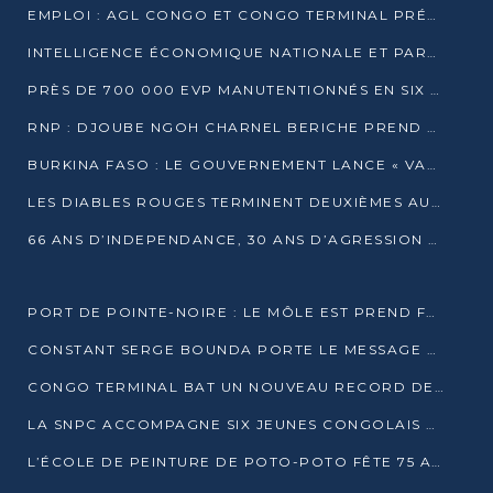
EMPLOI : AGL CONGO ET CONGO TERMINAL PRÉSÉLECTIONNENT PLUS DE 70 JEUNES À POINTE-NOIRE
INTELLIGENCE ÉCONOMIQUE NATIONALE ET PARTENARIATS INTERNATIONAUX : VERS UNE DOCTRINE SOUVERAINE DE SÉCURITÉ ÉCONOMIQUE
PRÈS DE 700 000 EVP MANUTENTIONNÉS EN SIX MOIS PAR CONGO TERMINAL
RNP : DJOUBE NGOH CHARNEL BERICHE PREND LES RÊNES DU PARTI
BURKINA FASO : LE GOUVERNEMENT LANCE « VACANCES UTILES 2026 » POUR FORMER LES ÉLÈVES À 15 MÉTIERS
LES DIABLES ROUGES TERMINENT DEUXIÈMES AU CHAMPIONNAT D’AFRIQUE ZONE 3
66 ANS D’INDEPENDANCE, 30 ANS D’AGRESSION RWAN DAISE : 4 PRESIDENCES, UN ECHEC COLLECTIF
PORT DE POINTE-NOIRE : LE MÔLE EST PREND FORME ET VISE LES GÉANTS DES MERS
CONSTANT SERGE BOUNDA PORTE LE MESSAGE DE COMPASSION DE DENIS SASSOU NGUESSO EN IRAN
CONGO TERMINAL BAT UN NOUVEAU RECORD DE PRODUCTIVITÉ AU PORT DE POINTE-NOIRE
LA SNPC ACCOMPAGNE SIX JEUNES CONGOLAIS AUX OLYMPIADES PANAFRICAINES DE MATHÉMATIQUES
L’ÉCOLE DE PEINTURE DE POTO-POTO FÊTE 75 ANS AU SERVICE DE L’ART CONGOLAIS