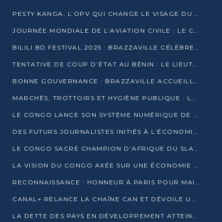
PESTY KANGA, L’OPV QUI CHANGE LE VISAGE DU REPORTAGE AU CONGO
JOURNÉE MONDIALE DE L’AVIATION CIVILE : LE CONGO MISE SUR L’INNOVATION ET LA SÉCURITÉ
BILILI BD FESTIVAL 2025 : BRAZZAVILLE CÉLÈBRE DIX ANS DE CRÉATION GRAPHIQUE AFRICAINE
TENTATIVE DE COUP D’ÉTAT AU BÉNIN : LE LIEUTENANT-COLONEL TIGRI S’AUTOPROCLAME CHEF D’UN COMITÉ MILITAIRE
BONNE GOUVERNANCE : BRAZZAVILLE ACCUEILLE LES PREMIÈRES JOURNÉES CONGOLAISES DE L’ÉVALUATION
MARCHÉS, TROTTOIRS ET HYGIÈNE PUBLIQUE : LE GOUVERNEMENT DURCIT LE TON
LE CONGO LANCE SON SYSTÈME NUMÉRIQUE DE VÉRIFICATION DU BOIS
DES FUTURS JOURNALISTES INITIÉS À L’ÉCONOMIE BLEUE DURABLE
LE CONGO SACRÉ CHAMPION D’AFRIQUE DU SLAM 2025
LA VISION DU CONGO AXÉE SUR UNE ÉCONOMIE BAS CARBONE AU RENDEZ-VOUS DE MONACO 2025
RECONNAISSANCE : HONNEUR À PARIS POUR MAIXENT RAOUL OMINGA
CANAL+ RELANCE LA CHAÎNE CAN ET DÉVOILE UNE OFFRE EXCEPTIONNELLE POUR DÉCEMBRE
LA DETTE DES PAYS EN DÉVELOPPEMENT ATTEINT UN SOMMET HISTORIQUE ENTRE 2022 ET 2024