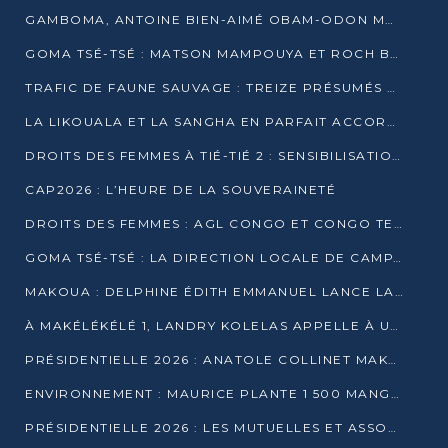
GAMBOMA, ANTOINE BIEN-AIMÉ OBAM-ODON MOBILISE LES 32 148 ÉLECTEURS EN FAVEUR DE DENIS SASSOU NGUESSO
GOMA TSÉ-TSÉ : MATSON MAMPOUYA ET ROCH BREDIN BISSALA NKOUNKOU EN CAMPAGNE DE PROXIMITÉ
TRAFIC DE FAUNE SAUVAGE : TREIZE PRÉSUMÉS TRAFIQUANTS INTERPELLÉS AU CONGO EN 2025
LA LIKOUALA ET LA SANGHA EN PARFAIT ACCORD AVEC LE PROJET DE SOCIÉTÉ DU CANDIDAT DENIS SASSOU-N’GUESSO
DROITS DES FEMMES À TIÉ-TIÉ 2 : SENSIBILISATION ET PÉDAGOGIE SUR LE DROIT DE VOTE
CAP2026 : L’HEURE DE LA SOUVERAINETÉ
DROITS DES FEMMES : AGL CONGO ET CONGO TERMINAL METTENT EN AVANT LE LEADERSHIP FÉMININ
GOMA TSÉ-TSÉ : LA DIRECTION LOCALE DE CAMPAGNE INTENSIFIE LA SENSIBILISATION DANS LES VILLAGES
MAKOUA : DELPHINE ÉDITH EMMANUEL LANCE LA CAMPAGNE POUR DENIS SASSOU-N’GUESSO
À MAKÉLÉKÉLÉ 1, LANDRY KOLELAS APPELLE À UNE MOBILISATION MASSIVE EN FAVEUR DE DENIS SASSOU-N’GUESSO
PRÉSIDENTIELLE 2026 : ANATOLE COLLINET MAKOSSO DÉFEND LE PROJET DE SOCIÉTÉ DE DENIS SASSOU NGUESSO
ENVIRONNEMENT : MAURICE PLANTE 1 500 MANGROVES POUR HONORER WANGARI MAATHAI
PRÉSIDENTIELLE 2026 : LES MUTUELLES ET ASSOCIATIONS S’IMPLIQUENT DANS LA CAMPAGNE ÉLECTORALE À TIÉ-TIÉ 2 (POINTE-NOIRE)