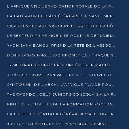
L’AFRIQUE VISE L’ÉRADICATION TOTALE DE LA POLIOMYÉLITE D’ICI 2026
LA BAD PROMET D’ACCÉLÉRER SES FINANCEMENTS AVEC LE MINISTÈRE DE L’ASSAINISSEMENT
SASSOU NGUESSO INAUGURE LE PRESTIGIEUX HÔTEL KEMPINSKI BRAZZAVILLE
LE SECTEUR PRIVÉ MOBILISÉ POUR LE DÉPLOIEMENT DE 19 MINI-CENTRALES SOLAIRES
YVON SANA BANGUI PREND LA TÊTE DE L’ASSOCIATION DES BANQUES CENTRALES AFRICAINES
DENIS SASSOU-NGUESSO PROMET LA « TRAQUE SANS RELÂCHE » DU GRAND BANDITISME
13 MILITAIRES CONGOLAIS DIPLÔMÉS EN MAINTENANCE INDUSTRIELLE APRÈS TROIS ANS DE FORMATION À L’UNIVERSITÉ MARIEN-NGOUABI
« BÂTIR, SERVIR, TRANSMETTRE » : LE NOUVEL OUVRAGE QUI INTERPELLE LES COLLECTIVITÉS
SYMPOSIUM DE L’ABCA : L’AFRIQUE PLAIDE POUR UN FINANCEMENT CLIMATIQUE ÉQUITABLE
TAEKWONDO : DEUX JUNIORS CONGOLAIS À LA FINALE D’OPEN SYRIES 2025 À ABIDJAN
KINTELÉ, FUTUR HUB DE LA FORMATION FOOTBALLISTIQUE AFRICAINE ?
LA LISTE DES HÔPITAUX GÉNÉRAUX S’ALLONGE AU CONGO
JUSTICE : OUVERTURE DE LA SESSION CRIMINELLE À BRAZZAVILLE AVEC 52 DOSSIERS AU RÔLE