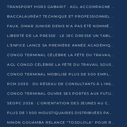
TRANSPORT HORS GABARIT : AGL ACCOMPAGNE LE DÉVELOPPEMENT DU SECTEUR BRASSICOLE AU CONGO
BACCALAURÉAT TECHNIQUE ET PROFESSIONNEL : 16 352 CANDIDATS LANCÉS DANS LES ÉPREUVES D’EPS
FAUX, OMAR JUNIOR DENIS N’A PAS ÉTÉ NOMMÉ AIDE DE CAMP ADJOINT DE DENIS SASSOU NGUESSO
LIBERTÉ DE LA PRESSE : LE JEC DRESSE UN TABLEAU PRÉOCCUPANT AU CONGO
L’ENFICE LANCE SA PREMIÈRE ANNÉE ACADÉMIQUE AVEC 100 FUTURS ENSEIGNANTS
CONGO TERMINAL CÉLÈBRE LA FÊTE DU TRAVAIL AVEC SES COLLABORATEURS À POINTE-NOIRE
AGL CONGO CÉLÈBRE LA FÊTE DU TRAVAIL SOUS LE SIGNE DE LA COHÉSION
CONGO TERMINAL MOBILISE PLUS DE 900 EMPLOYÉS AUTOUR DE LA SÉCURITÉ AU TRAVAIL
RCM 2030 : DU RÉSEAU DE CONSULTANTS À L’INSTRUMENT DE PUISSANCE EN AFRIQUE FRANCOPHONE
CONGO TERMINAL OUVRE SES PORTES AUX FUTURS INGÉNIEURS AU FORUM DES MÉTIERS D’UCAC-ICAM
SEOPC 2026 : L’ORIENTATION DES JEUNES AU CŒUR DE LA DEUXIÈME ÉDITION
PLUS DE 1 500 MOUSTIQUAIRES DISTRIBUÉES PAR AGL ET CONGO TERMINAL DANS LA LUTTE CONTRE LE PALUDISME
NINON GOUAMBA RELANCE “TOSOLOLA” POUR RENFORCER LE DIALOGUE AVEC LES CITOYENS