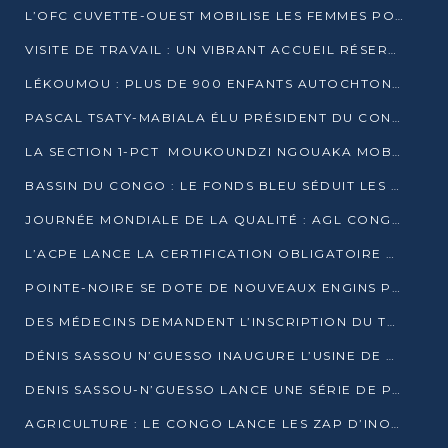
L’OFC CUVETTE-OUEST MOBILISE LES FEMMES POUR ACCUEILLIR LE PRÉSIDENT DE LA RÉPUBLIQUE
VISITE DE TRAVAIL : UN VIBRANT ACCUEIL RÉSERVÉ À DENIS SASSOU-N’GUESSO PAR L’ASSOCIATION « LES AMIS DE WOMO »
LÉKOUMOU : PLUS DE 900 ENFANTS AUTOCHTONES REÇOIVENT DES KITS SCOLAIRES GRÂCE À L’ESPACE OPOKO
PASCAL TSATY-MABIALA ÉLU PRÉSIDENT DU CONSEIL NATIONAL DE L’UPADS
LA SECTION 1-PCT MOUKOUNDZI NGOUAKA MOBILISE 100 000 FCFA POUR LE 6ᵉ CONGRÈS DU PARTI
BASSIN DU CONGO : LE FONDS BLEU SÉDUIT LES BAILLEURS À BELÉM
JOURNÉE MONDIALE DE LA QUALITÉ : AGL CONGO FORME ET SENSIBILISE LES JEUNES TALENTS
L’ACPE LANCE LA CERTIFICATION OBLIGATOIRE DES CONTRATS DE TRAVAIL DES TRANSPORTEURS
POINTE-NOIRE SE DOTE DE NOUVEAUX ENGINS POUR L’ASSAINISSEMENT ET L’ENTRETIEN ROUTIER
DES MÉDECINS DEMANDENT L’INSCRIPTION DU TRAITEMENT DU PIED-BOT DANS LES CURSUS UNIVERSITAIRES
DÉNIS SASSOU N’GUESSO INAUGURE L’USINE DE VALORISATION DU GAZ ASSOCIÉ
DENIS SASSOU-N’GUESSO LANCE UNE SÉRIE DE PROJETS DANS LE KOUILOU
AGRICULTURE : LE CONGO LANCE LES ZAP D’INONI ET YONO