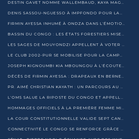
DESTIN GAVET NOMME WALLEMBAUD, KAYA MAGANE, BOUDZIKA ET MBOUSSA-ELLAH AUX COMMANDES DE SA CAMPAGNE
DENIS SASSOU-NGUESSO À IMPFONDO POUR LANCER LE CORRIDOR 13
FIRMIN AYESSA INHUMÉ À ONDZA DANS L’ÉMOTION ET LE RECUEILLEMENT
BASSIN DU CONGO : LES ÉTATS FORESTIERS MISENT SUR LES MARCHÉS CARBONE
LES SAGES DE MOUYONDZI APPELLENT À VOTER DENIS SASSOU-NGUESSO
LE CLUB 2002-PUR SE MOBILISE POUR LA CAMPAGNE
JOSEPH KIGNOUMBI KIA MBOUNGOU À L’ÉCOUTE DE TALANGAÏ
DÉCÈS DE FIRMIN AYESSA : DRAPEAUX EN BERNE LUNDI
PR. AIMÉ CHRISTIAN KAYATH : UN PARCOURS AU SERVICE DE LA RECHERCHE ET DE L’INNOVATION
L’OMS SALUE LA RIPOSTE DU CONGO ET APPELLE À DES RÉFORMES DURABLES
HOMMAGES OFFICIELS À LA PREMIÈRE FEMME MINISTRE DU CONGO
LA COUR CONSTITUTIONNELLE VALIDE SEPT CANDIDATURES POUR LA PRÉSIDENTIELLE
CONNECTIVITÉ LE CONGO SE RENFORCE GRÂCE AU CÂBLE 2AFRICA