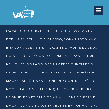
L’ACAT CONGO PRÉSENTE UN GUIDE POUR RENFORCER LES GARANTIES JUDICIAIRES EN GARDE À VUE
DEPUIS SA CELLULE À OUESSO, JONAS FRED MAKITA DÉNONCE CE QU’IL QUALIFIE DE DÉNI DE JUSTICE
BRACONNAGE : 3 TRAFIQUANTS D’IVOIRE LOURDEMENT CONDAMNÉS À DJAMBALA
POINTE-NOIRE : CONGO TERMINAL FRANCHIT UN CAP HISTORIQUE AVEC 99 MOUVEMENTS/HEURE
KELLÉ, L’ELDORADO DES PROFESSIONNELLES DU SEXE
LE PARTI DPC LANCE SA CAMPAGNE D’ADHÉSIONS ET VEUT STRUCTURER SA PRÉSENCE DANS LES 15 DÉPARTEMENTS
MACKY SALL À DAKAR : UNE RENCONTRE PRÉSIDENTIELLE QUI DIVISE L’OPINION SÉNÉGALAISE
POOL : LA LIGNE ÉLECTRIQUE LOUINGUI-KINKALA-BOKO MISE EN SERVICE
LE PNUD REMET PLUS DE 49 MILLIONS DE FCFA D’ÉQUIPEMENTS POUR ACCÉLÉRER LA NUMÉRISATION DU SYSTÈME DE SANTÉ
L’ACAT CONGO PLACE 54 JEUNES EN FORMATION PROFESSIONNELLE