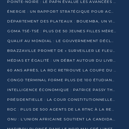
POINTE-NOIRE : LE PAPN ÉVALUE LES AVANCÉES DU MÔLE EST
ÉNERGIE : UN RAPPORT STRATÉGIQUE POUR ACCÉLÉRER LA TRANSITION AU CONGO
DÉPARTEMENT DES PLATEAUX : BOUEMBA, UN VIVIER ÉCONOMIQUE PRÊT À EXPLOSER
GOMA TSÉ-TSÉ : PLUS DE 50 JEUNES FILLES MÈRES SENSIBILISÉES À LA SANTÉ SEXUELLE
QUALIF AU MONDIAL : LE GOUVERNEMENT DÉCLARE LA JOURNÉE DU 1ER AVRIL 2026 CHÔMÉE ET PAYÉE
BRAZZAVILLE PROMET DE « SURVEILLER LE FLEUVE » APRÈS LA QUALIFICATION DE LA RDC AU MONDIAL
MÉDIAS ET ÉGALITÉ : UN DÉBAT AUTOUR DU LIVRE « CES FEMMES QUI REPRENNENT LE POUVOIR SUR LEUR VIE »
60 ANS APRÈS, LA RDC RETROUVE LA COUPE DU MONDE
CONGO TERMINAL FORME PLUS DE 100 ÉTUDIANTS AUX TECHNIQUES D’EMBAUCHE
INTELLIGENCE ÉCONOMIQUE : PATRICE PASSY THÉORISE UNE STRATÉGIE ADAPTÉE AUX CONTEXTES FRAGMENTÉS
PRÉSIDENTIELLE : LA COUR CONSTITUTIONNELLE CONFIRME LA VICTOIRE DE SASSOU NGUESSO AVEC 94,90 % DES SUFFRAGES
RDC : PLUS DE 500 AGENTS DE LA RTNC À LA RETRAITE, UNE PAGE SE TOURNE
ONU : L’UNION AFRICAINE SOUTIENT LA CANDIDATURE DE MACKY SALL
MADIBOU PLONGÉ DANS LE NOIR MALGRÉ L’INSTALLATION D’UN NOUVEAU TRANSFORMATEUR