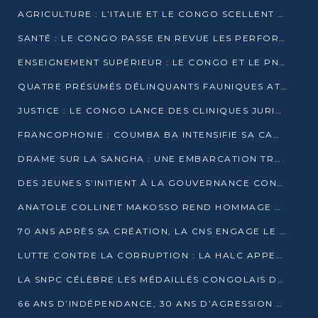
AGRICULTURE : L’ITALIE ET LE CONGO SCELLENT UN PARTENARIAT POUR UNE PRODUCTION LOCALE DURABLE
SANTÉ : LE CONGO PASSE EN REVUE LES PERFORMANCES DE SES HÔPITAUX À MI-PARCOURS
ENSEIGNEMENT SUPÉRIEUR : LE CONGO ET LE PNUD VEULENT RAPPROCHER LA FORMATION UNIVERSITAIRE DES BESOINS DU MARCHÉ DE L’EMPLOI
QUATRE PRÉSUMÉS DÉLINQUANTS FAUNIQUES ATTENDUS DEVANT LA JUSTICE POUR TRAFIC D’IVOIRE
JUSTICE : LE CONGO LANCE DES CLINIQUES JURIDIQUES POUR RAPPROCHER LE DROIT DES CITOYENS
FRANCOPHONIE : COUMBA BA INTENSIFIE SA CAMPAGNE POUR LA SUCCESSION À LA TÊTE DE L’OIF
DRAME SUR LA SANGHA : UNE EMBARCATION TRANSPORTANT DES FIDÈLES DE « NZAMBÉ YA L’HUILE » FAIT NAUFRAGE À OUESSO
DES JEUNES S’INITIENT À LA GOUVERNANCE CONTINENTALE À BRAZZAVILLE
ANATOLE COLLINET MAKOSSO REND HOMMAGE À JEAN-PAUL PIGASSE
70 ANS APRÈS SA CRÉATION, LA CNS ENGAGE LE VIRAGE DE LA DIGITALISATION
LUTTE CONTRE LA CORRUPTION : LA HALC APPELLE À PASSER DES DISCOURS AUX ACTES
LA SNPC CÉLÈBRE LES MÉDAILLÉS CONGOLAIS DES OLYMPIADES PANAFRICAINES DE MATHÉMATIQUES 2026
66 ANS D’INDÉPENDANCE, 30 ANS D’AGRESSION RWANDAISE : 4 PRÉSIDENCES, UN ÉCHEC COLLECTIF