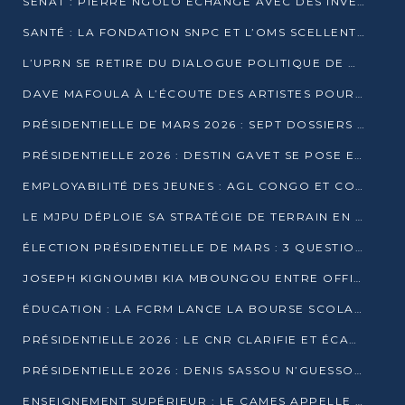
SÉNAT : PIERRE NGOLO ÉCHANGE AVEC DES INVESTISSEURS DU NUMÉRIQUE
SANTÉ : LA FONDATION SNPC ET L’OMS SCELLENT UN PARTENARIAT STRATÉGIQUE DE TROIS ANS
L’UPRN SE RETIRE DU DIALOGUE POLITIQUE DE DJAMBALA : TENSIONS DANS LE PRÉ-ÉLECTORAL CONGOLAIS
DAVE MAFOULA À L’ÉCOUTE DES ARTISTES POUR REDÉFINIR SA POLITIQUE CULTURELLE
PRÉSIDENTIELLE DE MARS 2026 : SEPT DOSSIERS DE CANDIDATURE ENREGISTRÉS À LA CLÔTURE DES DÉPÔTS
PRÉSIDENTIELLE 2026 : DESTIN GAVET SE POSE EN CANDIDAT DU « RAS-LE-BOL »
EMPLOYABILITÉ DES JEUNES : AGL CONGO ET CONGO TERMINAL S’ALLIENT À UCAC-ICAM
LE MJPU DÉPLOIE SA STRATÉGIE DE TERRAIN EN FAVEUR DE DSN
ÉLECTION PRÉSIDENTIELLE DE MARS : 3 QUESTIONS À UN EXPERT CONGOLAIS DE LA CYBERSÉCURITÉ
JOSEPH KIGNOUMBI KIA MBOUNGOU ENTRE OFFICIELLEMENT EN COURSE POUR LA PRÉSIDENTIELLE
ÉDUCATION : LA FCRM LANCE LA BOURSE SCOLAIRE FRANCINE-NTOUMI POUR PROMOUVOIR LES FILIÈRES SCIENTIFIQUES
PRÉSIDENTIELLE 2026 : LE CNR CLARIFIE ET ÉCARTE LA CANDIDATURE DU PASTEUR NTUMI
PRÉSIDENTIELLE 2026 : DENIS SASSOU N’GUESSO ANNONCE OFFICIELLEMENT SA CANDIDATURE
ENSEIGNEMENT SUPÉRIEUR : LE CAMES APPELLE À UNE UNIVERSITÉ AFRICAINE AXÉE SUR L’EMPLOYABILITÉ