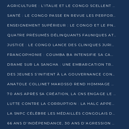
AGRICULTURE : L’ITALIE ET LE CONGO SCELLENT UN PARTENARIAT POUR UNE PRODUCTION LOCALE DURABLE
SANTÉ : LE CONGO PASSE EN REVUE LES PERFORMANCES DE SES HÔPITAUX À MI-PARCOURS
ENSEIGNEMENT SUPÉRIEUR : LE CONGO ET LE PNUD VEULENT RAPPROCHER LA FORMATION UNIVERSITAIRE DES BESOINS DU MARCHÉ DE L’EMPLOI
QUATRE PRÉSUMÉS DÉLINQUANTS FAUNIQUES ATTENDUS DEVANT LA JUSTICE POUR TRAFIC D’IVOIRE
JUSTICE : LE CONGO LANCE DES CLINIQUES JURIDIQUES POUR RAPPROCHER LE DROIT DES CITOYENS
FRANCOPHONIE : COUMBA BA INTENSIFIE SA CAMPAGNE POUR LA SUCCESSION À LA TÊTE DE L’OIF
DRAME SUR LA SANGHA : UNE EMBARCATION TRANSPORTANT DES FIDÈLES DE « NZAMBÉ YA L’HUILE » FAIT NAUFRAGE À OUESSO
DES JEUNES S’INITIENT À LA GOUVERNANCE CONTINENTALE À BRAZZAVILLE
ANATOLE COLLINET MAKOSSO REND HOMMAGE À JEAN-PAUL PIGASSE
70 ANS APRÈS SA CRÉATION, LA CNS ENGAGE LE VIRAGE DE LA DIGITALISATION
LUTTE CONTRE LA CORRUPTION : LA HALC APPELLE À PASSER DES DISCOURS AUX ACTES
LA SNPC CÉLÈBRE LES MÉDAILLÉS CONGOLAIS DES OLYMPIADES PANAFRICAINES DE MATHÉMATIQUES 2026
66 ANS D’INDÉPENDANCE, 30 ANS D’AGRESSION RWANDAISE : 4 PRÉSIDENCES, UN ÉCHEC COLLECTIF