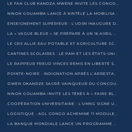
LE FAN CLUB KANDZA MWENE INVITE LES CONGOLAIS À UNE FORTE AFFLUENCE AU STADE DE KINTÉLÉ
NINON GOUAMBA LANCE À KINTÉLÉ LA MOBILISATION POUR L’INVESTITURE DR DSN
ENSEIGNEMENT SUPÉRIEUR : L’UDSN INAUGURE DES LABORATOIRES POUR BOOSTER LA FORMATION PRATIQUE
LA « VAGUE BLEUE » SE PRÉPARE À UN 16 AVRIL HISTORIQUE
LE CRS ALLIE EAU POTABLE ET AGRICULTURE SCOLAIRE AU CŒUR DE LA TRANSFORMATION DES ÉCOLES RURALES
CANTINES SCOLAIRES : LE PAM ET LES ÉTATS-UNIS AU CONTACT DES ÉCOLIERS DE KINKALA
LE RAPPEUR FREUD VINCES REMIS EN LIBERTÉ SOUS PRESSION MÉDIATIQUE
POINTE-NOIRE : INDIGNATION APRÈS L’ARRESTATION DU RAPPEUR FREUD VINCES
OWEN OKANDZE SACRÉ VAINQUEUR DU CONCOURS SLAM POUR LA VIE
NINON GOUAMBA INVITE LES TÉKÉS À « FAIRE BLOC » POUR PESER DANS LE DÉBAT NATIONAL
COOPÉRATION UNIVERSITAIRE : L’UMNG SIGNE UN ACCORD STRATÉGIQUE AVEC L’UNIVERSITÉ HAINAN EN CHINE
LOGISTIQUE : AGL CONGO ACHEMINE 11 MODULES GÉANTS JUSQU’À BRAZZAVILLE
LA BANQUE MONDIALE LANCE UN PROGRAMME DE 394 MILLIONS DE DOLLARS POUR LE BASSIN DU CONGO