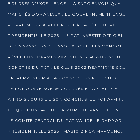
BOURSES D’EXCELLENCE : LA SNPC ENVOIE QUATRE NOUVEAUX TALENTS CONGOLAIS SE FORMER À BAKOU
MARCHÉS DOMANIAUX : LE GOUVERNEMENT ENGAGE LA STRUCTURATION DES TAXES D’ASSAINISSEMENT
PIERRE MOUSSA RECONDUIT À LA TÊTE DU PCT JUSQU’EN 2031
PRÉSIDENTIELLE 2026 : LE PCT INVESTIT OFFICIELLEMENT DENIS SASSOU NGUESSO
DENIS SASSOU-N’GUESSO EXHORTE LES CONGOLAIS À L’UNITÉ ET AU FAIR-PLAY DÉMOCRATIQUE EN 2026
RÉVEILLON D’ARMES 2025 : DENIS SASSOU-N’GUESSO GARANTIT DES ÉLECTIONS 2026 PAISIBLES ET SÉCURISÉES
CONGRÈS DU PCT : LE CLUB 2002 RÉAFFIRME SON SOUTIEN À DENIS SASSOU-N’GUESSO POUR 2026
ENTREPRENEURIAT AU CONGO : UN MILLION D’EUROS POUR FINANCER LES STARTUPS DÈS 2026
LE PCT OUVRE SON 6ᵉ CONGRÈS ET APPELLE À LA CANDIDATURE DE DENIS SASSOU NGUESSO
À TROIS JOURS DE SON CONGRÈS, LE PCT AFFIRME AVOIR ATTEINT TOUS SES OBJECTIFS
CE QUE L’ON SAIT DE LA MORT DE RAVIET CELVIC N’TSIANTSIE
LE COMITÉ CENTRAL DU PCT VALIDE LE RAPPORT DU CONGRÈS ET SOUTIENT DENIS SASSOU N’GUESSO
PRÉSIDENTIELLE 2026 : MABIO ZINGA MAVOUNGOU DÉCLARE SA CANDIDATURE ET CHARGE LE BILAN DU PCT