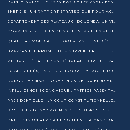
POINTE-NOIRE : LE PAPN ÉVALUE LES AVANCÉES DU MÔLE EST
ÉNERGIE : UN RAPPORT STRATÉGIQUE POUR ACCÉLÉRER LA TRANSITION AU CONGO
DÉPARTEMENT DES PLATEAUX : BOUEMBA, UN VIVIER ÉCONOMIQUE PRÊT À EXPLOSER
GOMA TSÉ-TSÉ : PLUS DE 50 JEUNES FILLES MÈRES SENSIBILISÉES À LA SANTÉ SEXUELLE
QUALIF AU MONDIAL : LE GOUVERNEMENT DÉCLARE LA JOURNÉE DU 1ER AVRIL 2026 CHÔMÉE ET PAYÉE
BRAZZAVILLE PROMET DE « SURVEILLER LE FLEUVE » APRÈS LA QUALIFICATION DE LA RDC AU MONDIAL
MÉDIAS ET ÉGALITÉ : UN DÉBAT AUTOUR DU LIVRE « CES FEMMES QUI REPRENNENT LE POUVOIR SUR LEUR VIE »
60 ANS APRÈS, LA RDC RETROUVE LA COUPE DU MONDE
CONGO TERMINAL FORME PLUS DE 100 ÉTUDIANTS AUX TECHNIQUES D’EMBAUCHE
INTELLIGENCE ÉCONOMIQUE : PATRICE PASSY THÉORISE UNE STRATÉGIE ADAPTÉE AUX CONTEXTES FRAGMENTÉS
PRÉSIDENTIELLE : LA COUR CONSTITUTIONNELLE CONFIRME LA VICTOIRE DE SASSOU NGUESSO AVEC 94,90 % DES SUFFRAGES
RDC : PLUS DE 500 AGENTS DE LA RTNC À LA RETRAITE, UNE PAGE SE TOURNE
ONU : L’UNION AFRICAINE SOUTIENT LA CANDIDATURE DE MACKY SALL
MADIBOU PLONGÉ DANS LE NOIR MALGRÉ L’INSTALLATION D’UN NOUVEAU TRANSFORMATEUR