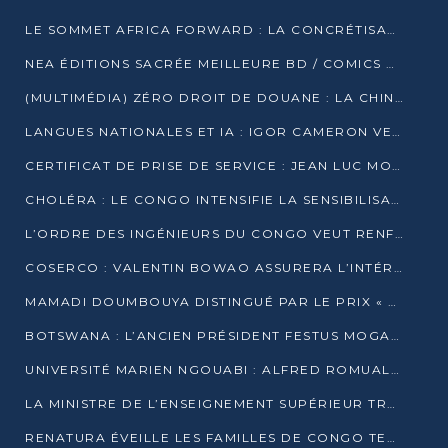
LE SOMMET AFRICA FORWARD : LA CONCRÉTISATION DE PARTENARIATS ÉQUILIBRÉS ET TOURNÉS VERS L’AVENIR ENTRE LE CONTINENT AFRICAIN ET LA FRANCE
NEA ÉDITIONS SACRÉE MEILLEURE BD / COMICS D’AFRIQUE AU KENYA
(MULTIMÉDIA) ZÉRO DROIT DE DOUANE : LA CHINE ET L’AFRIQUE VERS UNE PROXIMITÉ SANS PRÉCÉDENT (PAPIER GÉNÉRAL)
LANGUES NATIONALES ET IA : IGOR CAMERON VEUT ARRIMER LA STRATÉGIE IA À LA LOI SUR LA RECHERCHE
CERTIFICAT DE PRISE DE SERVICE : JEAN LUC MOUTHOU DÉMENT UNE « FAKE NEWS »
CHOLÉRA : LE CONGO INTENSIFIE LA SENSIBILISATION AU MARCHÉ DE TALANGAÏ
L’ORDRE DES INGÉNIEURS DU CONGO VEUT RENFORCER L’ÉTHIQUE ET LA CRÉDIBILITÉ DE LA PROFESSION
COSERCO : VALENTIN BOWAO ASSURERA L’INTÉRIM À LA TÊTE DU BUREAU EXÉCUTIF NATIONAL
MAMADI DOUMBOUYA DISTINGUÉ PAR LE PRIX « SUPER GRAND BÂTISSEUR BABACAR N’DIAYE »
BOTSWANA : L’ANCIEN PRÉSIDENT FESTUS MOGAE EST MORT À 86 ANS
UNIVERSITÉ MARIEN NGOUABI : ALFRED ROMUALD NGUYA POATY SOUTIENT UNE THÈSE SUR LE PARADOXE DE LA CROISSANCE EN ZONE CEMAC
LA MINISTRE DE L’ENSEIGNEMENT SUPÉRIEUR TRACE SA FEUILLE DE ROUTE
RENATURA ÉVEILLE LES FAMILLES DE CONGO TERMINAL À LA PROTECTION DE L’ENVIRONNEMENT