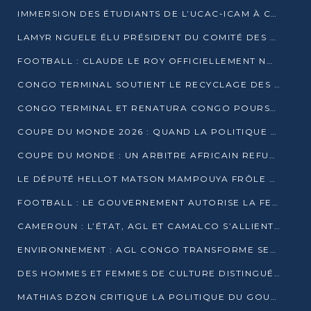
IMMERSION DES ÉTUDIANTS DE L’UCAC-ICAM À CONGO TERMINAL
LAMYR NGUELE ÉLU PRÉSIDENT DU COMITÉ DES MEMBRES D’HONNEUR DU PCT
FOOTBALL : CLAUDE LE ROY OFFICIELLEMENT NOMMÉ SÉLECTIONNEUR DU CONGO
CONGO TERMINAL SOUTIENT LE RECYCLAGE DES DÉCHETS PLASTIQUES À POINTE-NOIRE
CONGO TERMINAL ET RENATURA CONGO POURSUIVENT LEUR COMBAT POUR LA BIODIVERSITÉ
COUPE DU MONDE 2026 : QUAND LA POLITIQUE MENACE L’UNIVERSALITÉ DU FOOTBALL
COUPE DU MONDE : UN ARBITRE AFRICAIN REFUSÉ À L’ENTRÉE DES ÉTATS-UNIS
LE DÉPUTÉ HELLOT MATSON MAMPOUYA FRÔLE LA MORT LORS D’UNE EMBUSCADE DZNS LE POOL
FOOTBALL : LE GOUVERNEMENT AUTORISE LA FECOFOOT À OCCUPER LES COMPLEXES SPORTIFS
CAMEROUN : L’ÉTAT, AGL ET CAMALCO S’ALLIENT POUR UN MÉGA-PROJET FERROVIAIRE
ENVIRONNEMENT : AGL CONGO TRANSFORME SES DÉCHETS EN OUTILS DE FORMATION
DES HOMMES ET FEMMES DE CULTURE DISTINGUÉS POUR LEUR ENGAGEMENT PAR BANTOU CULTURE
MATHIAS DZON CRITIQUE LA POLITIQUE DU GOUVERNEMENT ET ALERTE SUR LA DETTE DU CONGO