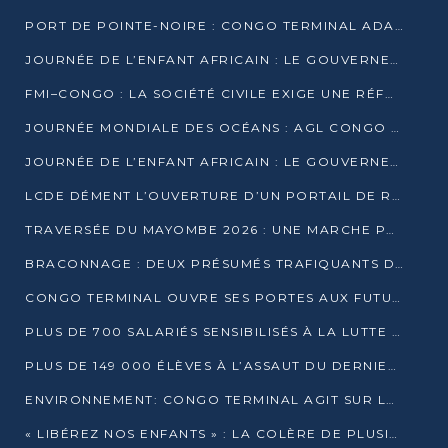
PORT DE POINTE-NOIRE : CONGO TERMINAL ADAPTE SON DRAGAGE AUX SABLES BITUMINEUX
JOURNÉE DE L’ENFANT AFRICAIN : LE GOUVERNEMENT RÉAFFIRME SON ENGAGEMENT POUR L’ACCÈS À L’EAU ET À L’ASSAINISSEMENT
FMI–CONGO : LA SOCIÉTÉ CIVILE EXIGE UNE RÉFORME DE LA FISCALITÉ PÉTROLIÈRE
JOURNÉE MONDIALE DES OCÉANS : AGL CONGO MOBILISE SES COLLABORATEURS POUR LA PRÉSERVATION DE LA BIODIVERSITÉ MARINE
JOURNÉE DE L’ENFANT AFRICAIN : LE GOUVERNEMENT MOBILISÉ POUR L’HYGIÈNE DANS LES ORPHELINATS
LCDE DÉMENT L’OUVERTURE D’UN PORTAIL DE RECRUTEMENT ET APPELLE À LA VIGILANCE
TRAVERSÉE DU MAYOMBE 2026 : UNE MARCHE POUR SENSIBILISER ET DÉPISTER AU DIABÈTE
BRACONNAGE : DEUX PRÉSUMÉS TRAFIQUANTS D’HIPPOPOTAME ÉCROUÉS À BRAZZAVILLE
CONGO TERMINAL OUVRE SES PORTES AUX FUTURS INGÉNIEURS DE L’UCAC-ICAM
PLUS DE 700 SALARIÉS SENSIBILISÉS À LA LUTTE CONTRE LA TUBERCULOSE À CONGO TERMINAL
PLUS DE 149 000 ÉLÈVES À L’ASSAUT DU DERNIER CEPE
ENVIRONNEMENT: CONGO TERMINAL AGIT SUR LE TERRAIN ET FORME LES PLUS JEUNES
« LIBÉREZ NOS ENFANTS » : LA COLÈRE DE PLUSIEURS MÈRES À BRAZZAVILLE CONTRE LA DGSP