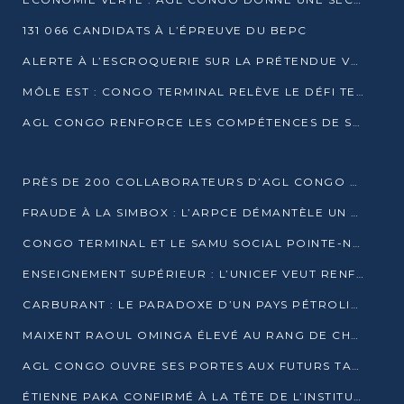
131 066 CANDIDATS À L’ÉPREUVE DU BEPC
ALERTE À L’ESCROQUERIE SUR LA PRÉTENDUE VENTE DE PARCELLES AFAT
MÔLE EST : CONGO TERMINAL RELÈVE LE DÉFI TECHNIQUE DES SABLES BITUMINEUX
AGL CONGO RENFORCE LES COMPÉTENCES DE SES ÉQUIPES AVEC LA CERTIFICATION CACES® R483
PRÈS DE 200 COLLABORATEURS D’AGL CONGO EN FORMATION JUSQU’EN JUILLET
FRAUDE À LA SIMBOX : L’ARPCE DÉMANTÈLE UN RÉSEAU UTILISANT DES CARTES SIM OUGANDAISES
CONGO TERMINAL ET LE SAMU SOCIAL POINTE-NOIRE RENOUVELLENT LEUR PARTENARIAT EN FAVEUR DES JEUNES VULNÉRABLES
ENSEIGNEMENT SUPÉRIEUR : L’UNICEF VEUT RENFORCER LA RECHERCHE SUR LES QUESTIONS DE L’ENFANCE
CARBURANT : LE PARADOXE D’UN PAYS PÉTROLIER CONFRONTÉ À DES PÉNURIES RÉCURRENTES
MAIXENT RAOUL OMINGA ÉLEVÉ AU RANG DE CHEVALIER DE L’ORDRE DE L’AMITIÉ ENTRE LA RUSSIE ET LE CONGO
AGL CONGO OUVRE SES PORTES AUX FUTURS TALENTS DE LA LOGISTIQUE
ÉTIENNE PAKA CONFIRMÉ À LA TÊTE DE L’INSTITUT GÉOGRAPHIQUE NATIONAL