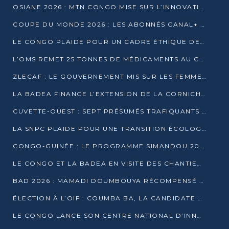
OSIANE 2026 : MTN CONGO MISE SUR L’INNOVATION POUR RELEVER LES DÉFIS AFRICAINS
COUPE DU MONDE 2026 : LES ABONNÉS CANAL+ AU CONGO DÉÇUS À QUELQUES JOURS DU COUP D’ENVOI
LE CONGO PLAIDE POUR UN CADRE ÉTHIQUE DE L’INTELLIGENCE ARTIFICIELLE À DAKAR
L’OMS REMET 25 TONNES DE MÉDICAMENTS AU CONGO POUR RENFORCER LA RIPOSTE AUX ÉPIDÉMIES
ZLECAF : LE GOUVERNEMENT MIS SUR LES FEMMES ENTREPRENEURES
LA BADEA FINANCE L’EXTENSION DE LA CORNICHE SUD DE BRAZZAVILLE
CUVETTE-OUEST : SEPT PRÉSUMÉS TRAFIQUANTS DE FAUNE INTERPELLÉS À EWO ET KELLÉ
LA SNPC PLAIDE POUR UNE TRANSITION ÉCOLOGIQUE PROGRESSIVE
CONGO-GUINÉE : LE PROGRAMME SIMANDOU 2040 AU CŒUR DES ÉCHANGES À LA BAD
LE CONGO ET LA BADEA EN VISITE DES CHANTIERS
BAD 2026 : MAMADI DOUMBOUYA RÉCOMPENSÉ PAR LE TROPHÉE BABACAR NDIAYE À BRAZZAVILLE
ÉLECTION À L’OIF : COUMBA BA, LA CANDIDATE DISCRÈTE QUI BOUSCULE LE JEU DIPLOMATIQUE
LE CONGO LANCE SON CENTRE NATIONAL D’INNOVATION