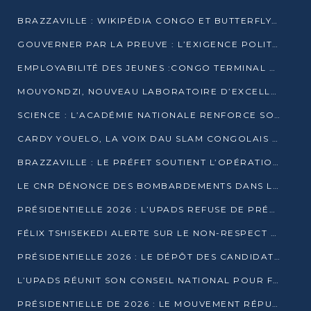
BRAZZAVILLE : WIKIPÉDIA CONGO ET BUTTERFLY SCELLENT UN PARTENARIAT POUR STRUCTURER LE BÉNÉVOLAT NUMÉRIQUE
GOUVERNER PAR LA PREUVE : L’EXIGENCE POLITIQUE DU XXIᵉ SIÈCLE
EMPLOYABILITÉ DES JEUNES :CONGO TERMINAL S’ALLIE À L’ESCIC POUR RAPPROCHER L’ÉCOLE DU TERRAIN
MOUYONDZI, NOUVEAU LABORATOIRE D’EXCELLENCE PÉDAGOGIQUE AVEC L’ENFICE
SCIENCE : L’ACADÉMIE NATIONALE RENFORCE SON ÉQUIPE ET TRACE SA FEUILLE DE ROUTE 2026
CARDY YOUELO, LA VOIX DAU SLAM CONGOLAIS QUI INTERPELLE LE MONDE
BRAZZAVILLE : LE PRÉFET SOUTIENT L’OPÉRATION « ZÉRO KULUNA » ET APPELLE À LA VIGILANCE CITOYENNE
LE CNR DÉNONCE DES BOMBARDEMENTS DANS LE POOL ET ACCUSE LE GOUVERNEMENT
PRÉSIDENTIELLE 2026 : L’UPADS REFUSE DE PRÉSENTER UN CANDIDAT ET DÉNONCE UN PROCESSUS NON CRÉDIBLE
FÉLIX TSHISEKEDI ALERTE SUR LE NON-RESPECT DES ENGAGEMENTS DE PAIX APRÈS SA RENCONTRE AVEC D. SASSOU-NGUESSO
PRÉSIDENTIELLE 2026 : LE DÉPÔT DES CANDIDATURES OUVERT DU 29 JANVIER AU 12 FÉVRIER
L’UPADS RÉUNIT SON CONSEIL NATIONAL POUR FIXER SA LIGNE POLITIQUE À DEUX MOIS DE LA PRÉSIDENTIELLE
PRÉSIDENTIELLE DE 2026 : LE MOUVEMENT RÉPUBLICAIN DÉNONCE UNE CONVOCATION ÉLECTORALE « OPAQUE ET PRÉCIPITÉE »