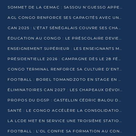
SOMMET DE LA CEMAC : SASSOU N’GUESSO APPELLE À LA VIGILANCE FACE AUX RISQUES ÉCONOMIQUES
AGL CONGO RENFORCE SES CAPACITÉS AVEC UNE GRUE DE 250 TONNES
CAN 2025 : L’ÉTAT SÉNÉGALAIS COUVRE SES CHAMPIONS D’AFRIQUE DE RÉCOMPENSES EXCEPTIONNELLES
ÉDUCATION AU CONGO : LE PRÉSCOLAIRE DEVIENT OBLIGATOIRE, LE BTS CONSACRÉ DIPLÔME D’ÉTAT
ENSEIGNEMENT SUPÉRIEUR : LES ENSEIGNANTS MAINTIENNENT LA GRÈVE ET EXIGENT UN ACCORD ÉCRIT AVEC L’ÉTAT
PRÉSIDENTIELLE 2026 : CAMPAGNE DÈS LE 28 FÉVRIER, SCRUTIN LES 12 ET 15 MARS
CONGO TERMINAL RENFORCE SA CULTURE D’ENTREPRISE AVEC LE PROGRAMME « WIN TOGETHER »
FOOTBALL : BOREL TOMANDZOTO EN STAGE EN ESPAGNE AVEC POLISSYA FC
ÉLIMINATOIRES CAN 2027 : LES CHAPEAUX DÉVOILÉS, LE CONGO FIXÉ SUR SON SORT
PROPOS DU DGSP : CASTELLIN CÉDRIC BALOU DÉNONCE DES PROPOS INTIMIDANTS
SANTÉ : LE CONGO ACCÉLÈRE LA CONSOLIDATION DE L’OFFRE DE SOINS
LA LCDE MET EN SERVICE UNE TROISIÈME STATION D’EAU POTABLE À MFILOU
FOOTBALL : L’OL CONFIE SA FORMATION AU CONGOLAIS CHRISTIAN BASSILA