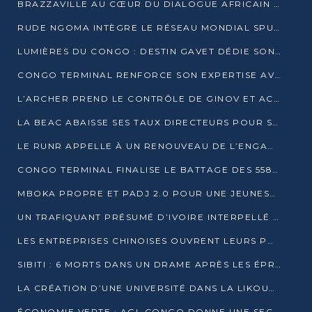
BRAZZAVILLE AU CŒUR DU DIALOGUE AFRICAIN SUR LES OBJECTIFS DE DÉVELOPPEMENT DURABLE
RUDE NGOMA INTÈGRE LE RÉSEAU MONDIAL SPUTNIK PRO APRÈS UNE FORMATION À MOSCOU
LUMIÈRES DU CONGO : DESTIN GAVET DÉDIE SON PRIX À L’UNITÉ NATIONALE ET À LA JEUNESSE
CONGO TERMINAL RENFORCE SON EXPERTISE AVEC NEUF NOUVEAUX FORMATEURS EN ENGINS PORTUAIRES
L’ARCHER PREND LE CONTRÔLE DE GINOV ET ACCÉLÈRE SON VIRAGE NUMÉRIQUE
LA BEAC ABAISSE SES TAUX DIRECTEURS POUR SOUTENIR LA CROISSANCE EN ZONE CEMAC
LE RUNR APPELLE À UN RENOUVEAU DE L’ENGAGEMENT MILITANT
CONGO TERMINAL FINALISE LE BATTAGE DES 558 PIEUX DU FUTUR QUAI DU MÔLE EST
MBOKA PROPRE ET PADJ 2.0 POUR UNE JEUNESSE PLUS AUTONOME
UN TRAFIQUANT PRÉSUMÉ D’IVOIRE INTERPELLÉ À DOLISIE
LES ENTREPRISES CHINOISES OUVRENT LEURS PORTES AUX JEUNES DIPLÔMÉS
SIBITI : 6 MORTS DANS UN DRAME APRÈS LES ÉPREUVES DU BEPC
LA CRÉATION D’UNE UNIVERSITÉ DANS LA LIKOUALA AU CŒUR D’UNE RÉFLEXION NATIONALE
ÉCONOMIE VERTE : AGL CONGO DONNE UNE SECONDE VIE À SES DÉCHETS INDUSTRIELS