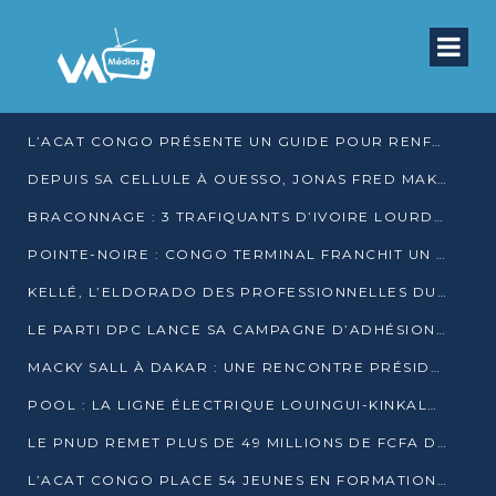
L’ACAT CONGO PRÉSENTE UN GUIDE POUR RENFORCER LES GARANTIES JUDICIAIRES EN GARDE À VUE
DEPUIS SA CELLULE À OUESSO, JONAS FRED MAKITA DÉNONCE CE QU’IL QUALIFIE DE DÉNI DE JUSTICE
BRACONNAGE : 3 TRAFIQUANTS D’IVOIRE LOURDEMENT CONDAMNÉS À DJAMBALA
POINTE-NOIRE : CONGO TERMINAL FRANCHIT UN CAP HISTORIQUE AVEC 99 MOUVEMENTS/HEURE
KELLÉ, L’ELDORADO DES PROFESSIONNELLES DU SEXE
LE PARTI DPC LANCE SA CAMPAGNE D’ADHÉSIONS ET VEUT STRUCTURER SA PRÉSENCE DANS LES 15 DÉPARTEMENTS
MACKY SALL À DAKAR : UNE RENCONTRE PRÉSIDENTIELLE QUI DIVISE L’OPINION SÉNÉGALAISE
POOL : LA LIGNE ÉLECTRIQUE LOUINGUI-KINKALA-BOKO MISE EN SERVICE
LE PNUD REMET PLUS DE 49 MILLIONS DE FCFA D’ÉQUIPEMENTS POUR ACCÉLÉRER LA NUMÉRISATION DU SYSTÈME DE SANTÉ
L’ACAT CONGO PLACE 54 JEUNES EN FORMATION PROFESSIONNELLE