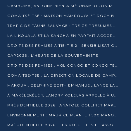
GAMBOMA, ANTOINE BIEN-AIMÉ OBAM-ODON MOBILISE LES 32 148 ÉLECTEURS EN FAVEUR DE DENIS SASSOU NGUESSO
GOMA TSÉ-TSÉ : MATSON MAMPOUYA ET ROCH BREDIN BISSALA NKOUNKOU EN CAMPAGNE DE PROXIMITÉ
TRAFIC DE FAUNE SAUVAGE : TREIZE PRÉSUMÉS TRAFIQUANTS INTERPELLÉS AU CONGO EN 2025
LA LIKOUALA ET LA SANGHA EN PARFAIT ACCORD AVEC LE PROJET DE SOCIÉTÉ DU CANDIDAT DENIS SASSOU-N’GUESSO
DROITS DES FEMMES À TIÉ-TIÉ 2 : SENSIBILISATION ET PÉDAGOGIE SUR LE DROIT DE VOTE
CAP2026 : L’HEURE DE LA SOUVERAINETÉ
DROITS DES FEMMES : AGL CONGO ET CONGO TERMINAL METTENT EN AVANT LE LEADERSHIP FÉMININ
GOMA TSÉ-TSÉ : LA DIRECTION LOCALE DE CAMPAGNE INTENSIFIE LA SENSIBILISATION DANS LES VILLAGES
MAKOUA : DELPHINE ÉDITH EMMANUEL LANCE LA CAMPAGNE POUR DENIS SASSOU-N’GUESSO
À MAKÉLÉKÉLÉ 1, LANDRY KOLELAS APPELLE À UNE MOBILISATION MASSIVE EN FAVEUR DE DENIS SASSOU-N’GUESSO
PRÉSIDENTIELLE 2026 : ANATOLE COLLINET MAKOSSO DÉFEND LE PROJET DE SOCIÉTÉ DE DENIS SASSOU NGUESSO
ENVIRONNEMENT : MAURICE PLANTE 1 500 MANGROVES POUR HONORER WANGARI MAATHAI
PRÉSIDENTIELLE 2026 : LES MUTUELLES ET ASSOCIATIONS S’IMPLIQUENT DANS LA CAMPAGNE ÉLECTORALE À TIÉ-TIÉ 2 (POINTE-NOIRE)