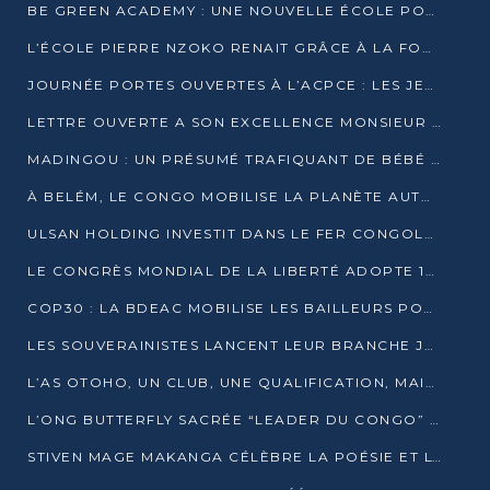
BE GREEN ACADEMY : UNE NOUVELLE ÉCOLE POUR LES MÉTIERS DE L’ÉCOLOGIE À POINTE-NOIRE
L’ÉCOLE PIERRE NZOKO RENAIT GRÂCE À LA FONDATION MUCODEC
JOURNÉE PORTES OUVERTES À L’ACPCE : LES JEUNES EN IMMERSION DANS L’ENTREPRISE
LETTRE OUVERTE A SON EXCELLENCE MONSIEUR DENIS SASSOU NGUESSO, PRESIDENT DE LAREPUBLIQUE DU CONGO
MADINGOU : UN PRÉSUMÉ TRAFIQUANT DE BÉBÉ CHIMPANZÉ FIXÉ SUR SON SORT LE 20 NOVEMBRE
À BELÉM, LE CONGO MOBILISE LA PLANÈTE AUTOUR DU FONDS BLEU POUR LE BASSIN DU CONGO
ULSAN HOLDING INVESTIT DANS LE FER CONGOLAIS
LE CONGRÈS MONDIAL DE LA LIBERTÉ ADOPTE 14 RÉSOLUTIONS HISTORIQUES
COP30 : LA BDEAC MOBILISE LES BAILLEURS POUR LE FONDS BLEU DU BASSIN DU CONGO
LES SOUVERAINISTES LANCENT LEUR BRANCHE JEUNE À BRAZZAVILLE
L’AS OTOHO, UN CLUB, UNE QUALIFICATION, MAIS ENCORE DES DOUTES
L’ONG BUTTERFLY SACRÉE “LEADER DU CONGO” AU PRIX D’EXCELLENCE 2025
STIVEN MAGE MAKANGA CÉLÈBRE LA POÉSIE ET L’HUMAIN AVEC SON RECUEIL “HECTARE”