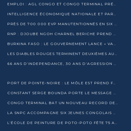
EMPLOI : AGL CONGO ET CONGO TERMINAL PRÉSÉLECTIONNENT PLUS DE 70 JEUNES À POINTE-NOIRE
INTELLIGENCE ÉCONOMIQUE NATIONALE ET PARTENARIATS INTERNATIONAUX : VERS UNE DOCTRINE SOUVERAINE DE SÉCURITÉ ÉCONOMIQUE
PRÈS DE 700 000 EVP MANUTENTIONNÉS EN SIX MOIS PAR CONGO TERMINAL
RNP : DJOUBE NGOH CHARNEL BERICHE PREND LES RÊNES DU PARTI
BURKINA FASO : LE GOUVERNEMENT LANCE « VACANCES UTILES 2026 » POUR FORMER LES ÉLÈVES À 15 MÉTIERS
LES DIABLES ROUGES TERMINENT DEUXIÈMES AU CHAMPIONNAT D’AFRIQUE ZONE 3
66 ANS D’INDEPENDANCE, 30 ANS D’AGRESSION RWAN DAISE : 4 PRESIDENCES, UN ECHEC COLLECTIF
PORT DE POINTE-NOIRE : LE MÔLE EST PREND FORME ET VISE LES GÉANTS DES MERS
CONSTANT SERGE BOUNDA PORTE LE MESSAGE DE COMPASSION DE DENIS SASSOU NGUESSO EN IRAN
CONGO TERMINAL BAT UN NOUVEAU RECORD DE PRODUCTIVITÉ AU PORT DE POINTE-NOIRE
LA SNPC ACCOMPAGNE SIX JEUNES CONGOLAIS AUX OLYMPIADES PANAFRICAINES DE MATHÉMATIQUES
L’ÉCOLE DE PEINTURE DE POTO-POTO FÊTE 75 ANS AU SERVICE DE L’ART CONGOLAIS