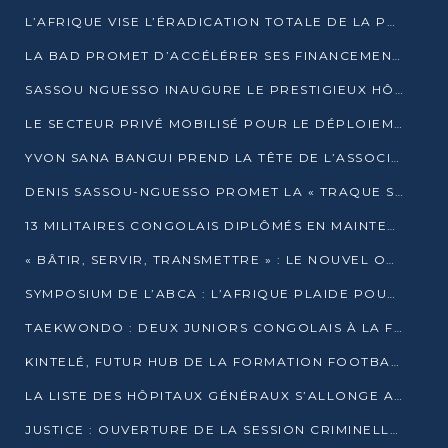
L’AFRIQUE VISE L’ÉRADICATION TOTALE DE LA POLIOMYÉLITE D’ICI 2026
LA BAD PROMET D’ACCÉLÉRER SES FINANCEMENTS AVEC LE MINISTÈRE DE L’ASSAINISSEMENT
SASSOU NGUESSO INAUGURE LE PRESTIGIEUX HÔTEL KEMPINSKI BRAZZAVILLE
LE SECTEUR PRIVÉ MOBILISÉ POUR LE DÉPLOIEMENT DE 19 MINI-CENTRALES SOLAIRES
YVON SANA BANGUI PREND LA TÊTE DE L’ASSOCIATION DES BANQUES CENTRALES AFRICAINES
DENIS SASSOU-NGUESSO PROMET LA « TRAQUE SANS RELÂCHE » DU GRAND BANDITISME
13 MILITAIRES CONGOLAIS DIPLÔMÉS EN MAINTENANCE INDUSTRIELLE APRÈS TROIS ANS DE FORMATION À L’UNIVERSITÉ MARIEN-NGOUABI
« BÂTIR, SERVIR, TRANSMETTRE » : LE NOUVEL OUVRAGE QUI INTERPELLE LES COLLECTIVITÉS
SYMPOSIUM DE L’ABCA : L’AFRIQUE PLAIDE POUR UN FINANCEMENT CLIMATIQUE ÉQUITABLE
TAEKWONDO : DEUX JUNIORS CONGOLAIS À LA FINALE D’OPEN SYRIES 2025 À ABIDJAN
KINTELÉ, FUTUR HUB DE LA FORMATION FOOTBALLISTIQUE AFRICAINE ?
LA LISTE DES HÔPITAUX GÉNÉRAUX S’ALLONGE AU CONGO
JUSTICE : OUVERTURE DE LA SESSION CRIMINELLE À BRAZZAVILLE AVEC 52 DOSSIERS AU RÔLE