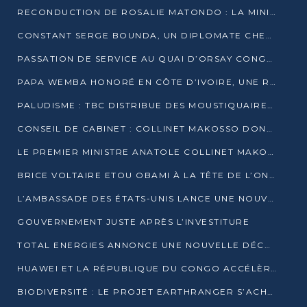
RECONDUCTION DE ROSALIE MATONDO : LA MINISTRE PROMET D’ACCÉLÉRER LE TRAITEMENT DES DOSSIERS ET DE RELEVER DE NOUVEAUX DÉFIS
CONSTANT SERGE BOUNDA, UN DIPLOMATE CHEVRONNÉ AUX COMMANDES DES AFFAIRES ÉTRANGÈRES
PASSATION DE SERVICE AU QUAI D’ORSAY CONGOLAIS : GAKOSSO PASSE LE FLAMBEAU À BOUNDA
PAPA WEMBA HONORÉ EN CÔTE D’IVOIRE, UNE RUE PORTE DÉSORMAIS SON NOM
PALUDISME : TBC DISTRIBUE DES MOUSTIQUAIRES DANS DEUX CSI DE BRAZZAVILLE
CONSEIL DE CABINET : COLLINET MAKOSSO DONNE SES DERNIÈRES ORIENTATIONS
LE PREMIER MINISTRE ANATOLE COLLINET MAKOSSO DÉMISSIONNE AVEC SON GOUVERNEMENT
BRICE VOLTAIRE ETOU OBAMI À LA TÊTE DE L’ONEC-C POUR TROIS ANS
L’AMBASSADE DES ÉTATS-UNIS LANCE UNE NOUVELLE COHORTE DU PROGRAMME ACCESS MICRO-SCHOLARSHIP
GOUVERNEMENT JUSTE APRÈS L’INVESTITURE
TOTAL ENERGIES ANNONCE UNE NOUVELLE DÉCOUVERTE D’HYDROCARBURES SUR LE PERMIS MOHO AU LARGE DU CONGO
HUAWEI ET LA RÉPUBLIQUE DU CONGO ACCÉLÈRENT LEUR PARTENARIAT
BIODIVERSITÉ : LE PROJET EARTHRANGER S’ACHÈVE, MAIS LES DÉFIS DEMEURENT