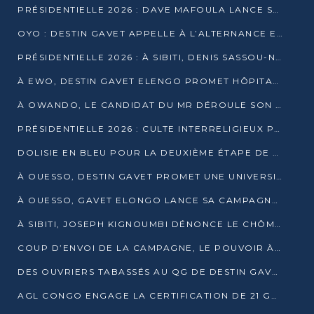
PRÉSIDENTIELLE 2026 : DAVE MAFOULA LANCE SA « VAGUE DU NOUVEAU DÉPART » À IMPFONDO
OYO : DESTIN GAVET APPELLE À L’ALTERNANCE ET À LA RESPONSABILITÉ DE LA JEUNESSE
PRÉSIDENTIELLE 2026 : À SIBITI, DENIS SASSOU-N’GUESSO PARIE SUR LES RESSOURCES DE LA LEKOUMOU
À EWO, DESTIN GAVET ELENGO PROMET HÔPITAL, CHEMIN DE FER ET AUDIT DES FINANCES PUBLIQUES
À OWANDO, LE CANDIDAT DU MR DÉROULE SON PROGRAMME DE “CHANGEMENT”
PRÉSIDENTIELLE 2026 : CULTE INTERRELIGIEUX POUR LA PAIX À OUENZÉ
DOLISIE EN BLEU POUR LA DEUXIÈME ÉTAPE DE CAMPAGNE DE DSN
À OUESSO, DESTIN GAVET PROMET UNE UNIVERSITÉ POUR LA SANGHA
À OUESSO, GAVET ELONGO LANCE SA CAMPAGNE SOUS LE SIGNE DU RENOUVEAU
À SIBITI, JOSEPH KIGNOUMBI DÉNONCE LE CHÔMAGE ET LES DÉFAILLANCES DE L’ÉTAT
COUP D’ENVOI DE LA CAMPAGNE, LE POUVOIR À POINTE-NOIRE, L’OPPOSITION À OUESSO ET SIBITI
DES OUVRIERS TABASSÉS AU QG DE DESTIN GAVET À 24 HEURES DE L’OUVERTURE DE LA CAMPAGNE
AGL CONGO ENGAGE LA CERTIFICATION DE 21 GRUTIERS AUX NORMES INTERNATIONALES