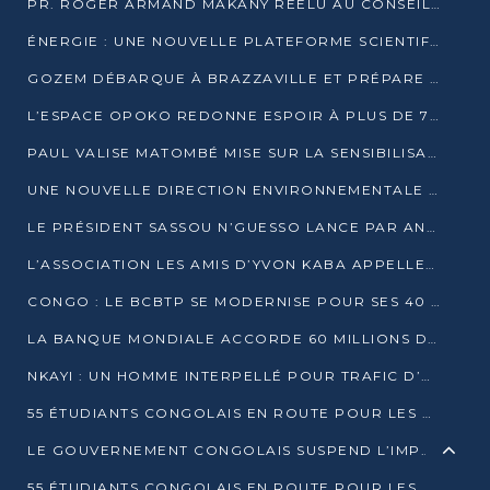
PR. ROGER ARMAND MAKANY RÉÉLU AU CONSEIL DE L’AUF
ÉNERGIE : UNE NOUVELLE PLATEFORME SCIENTIFIQUE POUR LA TRANSITION ÉNERGÉTIQUE EN AFRIQUE CENTRALE
GOZEM DÉBARQUE À BRAZZAVILLE ET PRÉPARE SON ARRIVÉE À POINTE-NOIRE
L’ESPACE OPOKO REDONNE ESPOIR À PLUS DE 775 ÉLÈVES AUTOCHTONES DANS LE NORD DU CONGO
PAUL VALISE MATOMBÉ MISE SUR LA SENSIBILISATION POUR ÉRAQUER LE GRAND BANDITISME
UNE NOUVELLE DIRECTION ENVIRONNEMENTALE POUR RENFORCER LA GESTION DES DONNÉES AU CONGO
LE PRÉSIDENT SASSOU N’GUESSO LANCE PAR ANTICIPATION LA 39ÈME JOURNÉE NATIONALE DE L’ARBRE
L’ASSOCIATION LES AMIS D’YVON KABA APPELLENT DENIS SASSOU N’GUESSO À SE PORTER CANDIDAT
CONGO : LE BCBTP SE MODERNISE POUR SES 40 ANS D’EXISTENCE
LA BANQUE MONDIALE ACCORDE 60 MILLIONS DE DOLLARS POUR LA RÉSILIENCE URBAINE AU CONGO
NKAYI : UN HOMME INTERPELLÉ POUR TRAFIC D’UN BÉBÉ CHIMPANZÉ
55 ÉTUDIANTS CONGOLAIS EN ROUTE POUR LES UNIVERSITÉS ALGÉRIENNES
LE GOUVERNEMENT CONGOLAIS SUSPEND L’IMPORTATION DES MACHETTES ET DES MOTOS
55 ÉTUDIANTS CONGOLAIS EN ROUTE POUR LES UNIVERSITÉS ALGÉRIENNES