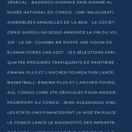
SÉNÉGAL : BASSIROU DIOMAYE FAYE NOMME AL AMINOU LÔ PREMIER MINISTRE
MUSÉE NATIONAL DU CONGO : UNE INAUGURATION PORTEUSE D’ESPOIR POUR LA CULTURE
ASSEMBLÉES ANNUELLES DE LA BAD : LA SOCIÉTÉ CIVILE CONGOLAISE À LA RECHERCHE DE PARTENAIRES POUR SES PROJETS
DENIS SASSOU-NGUESSO ANNONCE LA FIN DU VISA POUR LES AFRICAINS EN 2027
OIF : LE DR. COUMBA BÂ PORTE UNE VISION DE DIALOGUE, DE STABILITÉ ET DE RÉFORME À LA TÊTE
ÉLIMINATOIRES CAN 2027 : LES SÉLECTIONS AFRICAINES CONNAISSENT LEURS ADVERSAIRES
QUATRE PRÉSUMÉS TRAFIQUANTS DE PANTHÈRE ARRÊTÉS À EWO
EWAWA PLUS ET L’ARCHER FOUNDATION LANCENT UN CAMP DE BASKET POUR LES JEUNES À BRAZZAVILLE
BASKETBALL: EWAWA PLUS ET L’ARCHER FOUNDATION LANCENT UN CAMP POUR LES JEUNES
AGL CONGO LIVRE 270 VÉHICULES POUR MODERNISER LE TRANSPORT URBAIN
PASSEPORT AU CONGO : JEAN-OLESSONGO ONDAYE VEUT METTRE FIN AUX LENTEURS ADMINISTRATIVES
LES ÉTATS-UNIS FINANCERONT LA MISE EN PLACE DE JUSQU’À 50 CLINIQUES DE LUTTE CONTRE L’EBOLA
LE CONGO LANCE LE DIAGNOSTIC DES INFRASTRUCTURES SPORTIVES DU COMPLEXE DE KINTÉLÉ