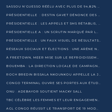
SASSOU N’GUESSO RÉÉLU AVEC PLUS DE 94,82% DES VOIX
PRÉSIDENTIELLE : DESTIN GAVET DÉNONCE DES IRRÉGULARITÉS ET REVENDIQUE LA VICTOIRE
PRÉSIDENTIELLE : LES APPELS ET SMS RÉTABLIS, INTERNET RESTE BLOQUÉ
PRÉSIDENTIELLE A : UN SCRUTIN MARQUÉ PAR LA COUPURE D’INTERNET ET UNE AFFLUENCE TIMIDE À BRAZZAVILLE
PRÉSIDENTIELLE : UN FAUX VISUEL DE RÉSULTATS CIRCULE
RÉSEAUX SOCIAUX ET ÉLECTIONS : UNE ARÈNE NUMÉRIQUE EN PLEINE MUTATION AU CONGO
À FREETOWN, MEER MISE SUR LE REFROIDISSEMENT PASSIF FACE À LA CHALEUR EXTRÊME
BOUEMBA : LA DIRECTION LOCALE DE CAMPAGNE DE DENIS SASSOU N’GUESSO MULTIPLIE LES ACTIVITÉS DE MOBILISATION
ROCH BREDIN BISSALA NKOUNKOU APPELLE LA JEUNESSE DE GOMA TSÉ-TSÉ À UN VOTE MASSIF POUR DENIS SASSOU NGUESSO
CONGO TERMINAL OUVRE SES PORTES AUX ÉTUDIANTS EN TRANSPORT ET LOGISTIQUE
ONU : ADEBAYOR SOUTIENT MACKY SALL
TBC CÉLÈBRE LES FEMMES ET LEUR ENGAGEMENT À L’OCCASION DU 8 MARS
AGL CONGO RÉUSSIT LE TRANSPORT DE 19 MODULES HORS GABARIT ENTRE POINTE-NOIRE ET BRAZZAVILLE