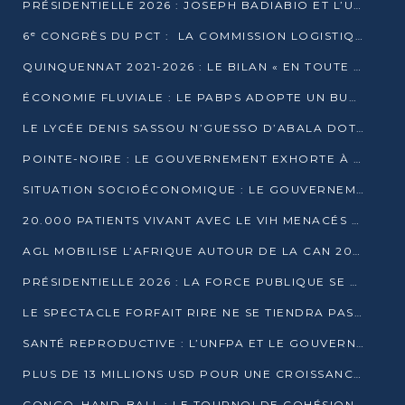
PRÉSIDENTIELLE 2026 : JOSEPH BADIABIO ET L’UDH-YUKI JOUENT LA PRUDENCE
6ᵉ CONGRÈS DU PCT : LA COMMISSION LOGISTIQUE ASSURE LA DISTRIBUTION DES KITS
QUINQUENNAT 2021-2026 : LE BILAN « EN TOUTE TRANSPARENCE » PRÉSENTÉ À LA PRESSE
ÉCONOMIE FLUVIALE : LE PABPS ADOPTE UN BUDGET 2026 DE PLUS DE 2,7 MILLIARDS FCFA
LE LYCÉE DENIS SASSOU N’GUESSO D’ABALA DOTÉ D’UNE SALLE MULTIMÉDIA
POINTE-NOIRE : LE GOUVERNEMENT EXHORTE À UN USAGE RESPONSABLE DU NOUVEAU MATÉRIEL MUNICIPAL
SITUATION SOCIOÉCONOMIQUE : LE GOUVERNEMENT INTERPELLÉ DEVANT LE SÉNAT
20.000 PATIENTS VIVANT AVEC LE VIH MENACÉS D’ARRÊT DE TRAITEMENT
AGL MOBILISE L’AFRIQUE AUTOUR DE LA CAN 2025
PRÉSIDENTIELLE 2026 : LA FORCE PUBLIQUE SE PRÉPARE À SÉCURISER LE SCRUTIN
LE SPECTACLE FORFAIT RIRE NE SE TIENDRA PAS LE 1ER JANVIER
SANTÉ REPRODUCTIVE : L’UNFPA ET LE GOUVERNEMENT AFFINENT LES PRIORITÉS DE 2026
PLUS DE 13 MILLIONS USD POUR UNE CROISSANCE VERTE ET SOUVERAINE
CONGO–HAND-BALL : LE TOURNOI DE COHÉSION ET DE FRATERNITÉ ALLUME SES LAMPIONS À BRAZZAVILLE