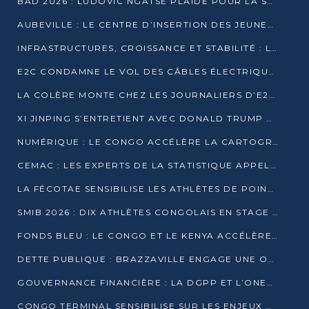
BAD 2026 : LUDOVIC NGATSÉ PLAIDE POUR LA SOUVERAINETÉ FINANCIÈRE AFRICAINE
AUBEVILLE : LE CENTRE D’INSERTION DES JEUNES PRÊT À OUVRIR SES PORTES
INFRASTRUCTURES, CROISSANCE ET STABILITÉ : LA GUINÉE AFFÛTE SES AMBITIONS
E2C CONDAMNE LE VOL DES CÂBLES ÉLECTRIQUES APRÈS UNE VIDÉO VIRALE
LA COLÈRE MONTE CHEZ LES JOURNALIERS D’E2C QUI DÉNONCENT 20 ANS DE PRÉCARITÉ
XI JINPING S’ENTRETIENT AVEC DONALD TRUMP À BEIJING
NUMÉRIQUE : LE CONGO ACCÉLÈRE LA CARTOGRAPHIE DE SES INFRASTRUCTURES DIGITALES
CEMAC : LES EXPERTS DE LA STATISTIQUE APPELLENT À RENFORCER LA SÉCURISATION DES DONNÉES
LA FÉCOTAE SENSIBILISE LES ATHLÈTES DE POINTE-NOIRE À L’HYGIÈNE ALIMENTA
SMIB 2026 : DIX ATHLÈTES CONGOLAIS EN STAGE AU KENYA
FONDS BLEU : LE CONGO ET LE KENYA ACCÉLÈRENT LA MOBILISATION DES FINANCEMENTS
DETTE PUBLIQUE : BRAZZAVILLE ENGAGE UNE OPÉRATION DE RACHAT DE 575 MILLIONS DE DOLLARS
GOUVERNANCE FINANCIÈRE : LA DGPP ET L’ONEC-C VERS UN PARTENARIAT POUR ASSAINIR LES ENTREPRISES PUBLIQUES
CONGO TERMINAL SENSIBILISE SUR LES ENJEUX DE LA SANTÉ MENTALE EN