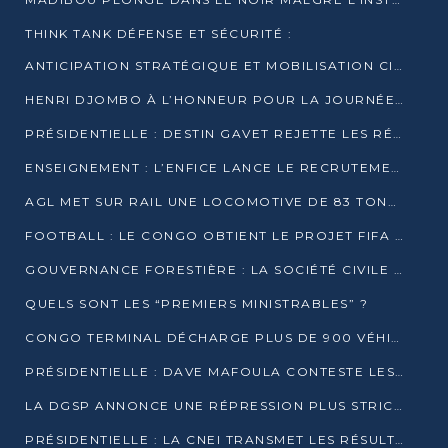
THINK TANK DÉFENSE ET SÉCURITÉ :
ANTICIPATION STRATÉGIQUE ET MOBILISATION CITOYENNE POUR NOTRE SOUVERAINETÉ NATIONALE
HENRI DJOMBO À L’HONNEUR POUR LA JOURNÉE MONDIALE DU THÉÂTRE
PRÉSIDENTIELLE : DESTIN GAVET REJETTE LES RÉSULTATS ET APPELLE À UN DIALOGUE NATIONAL
ENSEIGNEMENT : L’ENFICE LANCE LE RECRUTEMENT DE SA PREMIÈRE PROMOTION DE PROFESSEURS DES ÉCOLES
AGL MET SUR RAIL UNE LOCOMOTIVE DE 83 TONNES À POINTE-NOIRE
FOOTBALL : LE CONGO OBTIENT LE PROJET FIFA ARENA POUR SES 15 DÉPARTEMENTS
GOUVERNANCE FORESTIÈRE : LA SOCIÉTÉ CIVILE CONGOLAISE AFFICHE SES PRIORITÉS POUR 2026
QUELS SONT LES “PREMIERS MINISTRABLES” ?
CONGO TERMINAL DÉCHARGE PLUS DE 900 VÉHICULES EN QUELQUES HEURES
PRÉSIDENTIELLE : DAVE MAFOULA CONTESTE LES RÉSULTATS PROVISOIRES
LA DGSP ANNONCE UNE RÉPRESSION PLUS STRICTE CONTRE LES MOTO-TAXIS
PRÉSIDENTIELLE : LA CNEI TRANSMET LES RÉSULTATS PROVISOIRES À LA COUR CONSTITUTIONNELLE