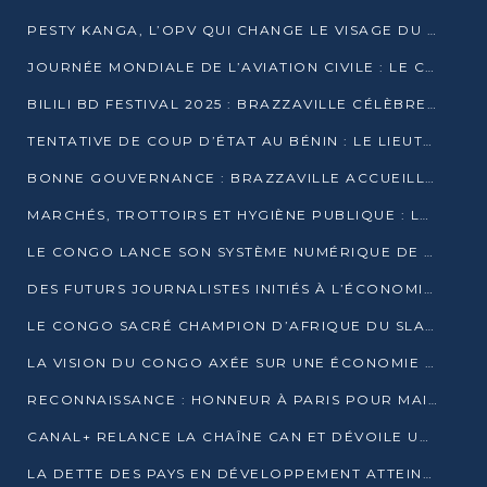
PESTY KANGA, L’OPV QUI CHANGE LE VISAGE DU REPORTAGE AU CONGO
JOURNÉE MONDIALE DE L’AVIATION CIVILE : LE CONGO MISE SUR L’INNOVATION ET LA SÉCURITÉ
BILILI BD FESTIVAL 2025 : BRAZZAVILLE CÉLÈBRE DIX ANS DE CRÉATION GRAPHIQUE AFRICAINE
TENTATIVE DE COUP D’ÉTAT AU BÉNIN : LE LIEUTENANT-COLONEL TIGRI S’AUTOPROCLAME CHEF D’UN COMITÉ MILITAIRE
BONNE GOUVERNANCE : BRAZZAVILLE ACCUEILLE LES PREMIÈRES JOURNÉES CONGOLAISES DE L’ÉVALUATION
MARCHÉS, TROTTOIRS ET HYGIÈNE PUBLIQUE : LE GOUVERNEMENT DURCIT LE TON
LE CONGO LANCE SON SYSTÈME NUMÉRIQUE DE VÉRIFICATION DU BOIS
DES FUTURS JOURNALISTES INITIÉS À L’ÉCONOMIE BLEUE DURABLE
LE CONGO SACRÉ CHAMPION D’AFRIQUE DU SLAM 2025
LA VISION DU CONGO AXÉE SUR UNE ÉCONOMIE BAS CARBONE AU RENDEZ-VOUS DE MONACO 2025
RECONNAISSANCE : HONNEUR À PARIS POUR MAIXENT RAOUL OMINGA
CANAL+ RELANCE LA CHAÎNE CAN ET DÉVOILE UNE OFFRE EXCEPTIONNELLE POUR DÉCEMBRE
LA DETTE DES PAYS EN DÉVELOPPEMENT ATTEINT UN SOMMET HISTORIQUE ENTRE 2022 ET 2024