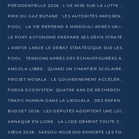
PRÉSIDENTIELLE 2026 : L’UE MISE SUR LA LUTTE CONTRE LA DÉSINFORMATION
PRIX DU GAZ BUTANE : LES AUTORITÉS IMPOSENT LE RESPECT DES PRIX RÉGLEMENTÉS
POOL : LA VIE REPREND À MINDOULI APRÈS UN INCIDENT ARMÉ SUR LA RN1
LE PORT AUTONOME PRÉPARE SES DÉFIS STRATÉGIQUES DE 2026
L’ARPCE LANCE LE DÉBAT STRATÉGIQUE SUR LES DONNÉES, L’IA ET LA FINANCE NUMÉRIQUE AU CONGO
POOL : TENSIONS APRÈS DES ÉCHAUFFOURÉES ARMÉES ENTRE DGSP ET EX-MILICIENS NINJA
ANGOLA-LIBRE : QUAND UN CHANTIER SCOLAIRE DEVIENT LE MIROIR D’UN CONGO EN MOUVEMENT
PROJET MOSALA : LE GOUVERNEMENT ACCÉLÈRE L’INSERTION DES JEUNES EN 2026
FORCA ECOSYSTEM, QUATRE ANS DE RECHERCHE DE TERRAIN AVANT UN LANCEMENT OFFICIEL EN 2026
TRAFIC HUMAIN DANS LA LIKOUALA : DES ENFANTS AUTOCHTONES RÉDUITS AU TRAVAIL FORCÉ
BUDGET 2026 : LES DÉPUTÉS ADOPTENT UNE LOI DES FINANCES DE PLUS DE 2500 MILLIARDS FCFA
ARNAQUE EN LIGNE : LA LCDE DÉMENT TOUTE CAMPAGNE DE RECRUTEMENT
VŒUX 2026 : SASSOU-NGUESSO EXHORTE LES FORCES VIVES À RENFORCER L’UNITÉ