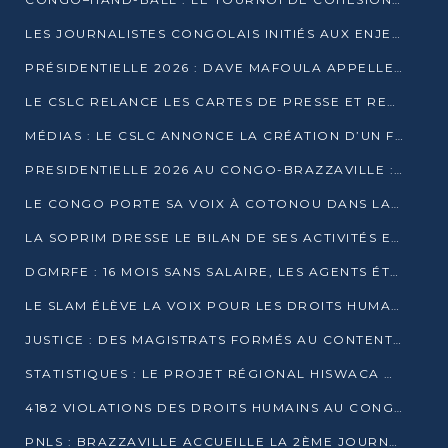
LES JOURNALISTES CONGOLAIS INITIÉS AUX ENJEUX DE L’ÉCONOMIE BLEUE
PRÉSIDENTIELLE 2026 : DAVE MAFOULA APPELLE LES CONGOLAIS À UN « NOUVEAU DÉPART »
LE CSLC RELANCE LES CARTES DE PRESSE ET RECONNAÎT OFFICIELLEMENT LES MÉDIAS EN LIGNE
MÉDIAS : LE CSLC ANNONCE LA CRÉATION D’UN FONDS D’APPUI À LA PRESSE
PRESIDENTIELLE 2026 AU CONGO-BRAZZAVILLE : UN CASTING ÉLARGI
LE CONGO PORTE SA VOIX À COTONOU DANS LA LUTTE CONTRE LA TUBERCULOSE
LA SOPRIM DRESSE LE BILAN DE SES ACTIVITÉS ET FIXE DE NOUVELLES PRIORITÉS
DGMRFE : 16 MOIS SANS SALAIRE, LES AGENTS ÉTOUFFENT DANS LE SILENCE
LE SLAM ÉLÈVE LA VOIX POUR LES DROITS HUMAINS À BRAZZAVILLE
JUSTICE : DES MAGISTRATS FORMÉS AU CONTENTIEUX DE LA PROPRIÉTÉ INTELLECTUELLE
STATISTIQUES : LE PROJET RÉGIONAL HISWACA OFFICIELLEMENT LANCÉ AU CONGO
4182 VIOLATIONS DES DROITS HUMAINS AU CONGO EN 2025 SELON LE CAD
PNLS : BRAZZAVILLE ACCUEILLE LA 2ÈME JOURNÉE SCIENTIFIQUE SUR LE VIH/SIDA