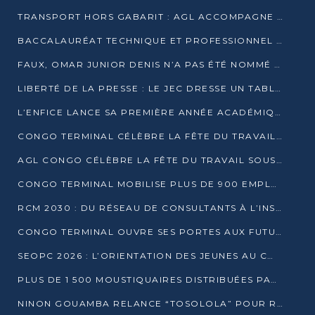
TRANSPORT HORS GABARIT : AGL ACCOMPAGNE LE DÉVELOPPEMENT DU SECTEUR BRASSICOLE AU CONGO
BACCALAURÉAT TECHNIQUE ET PROFESSIONNEL : 16 352 CANDIDATS LANCÉS DANS LES ÉPREUVES D’EPS
FAUX, OMAR JUNIOR DENIS N’A PAS ÉTÉ NOMMÉ AIDE DE CAMP ADJOINT DE DENIS SASSOU NGUESSO
LIBERTÉ DE LA PRESSE : LE JEC DRESSE UN TABLEAU PRÉOCCUPANT AU CONGO
L’ENFICE LANCE SA PREMIÈRE ANNÉE ACADÉMIQUE AVEC 100 FUTURS ENSEIGNANTS
CONGO TERMINAL CÉLÈBRE LA FÊTE DU TRAVAIL AVEC SES COLLABORATEURS À POINTE-NOIRE
AGL CONGO CÉLÈBRE LA FÊTE DU TRAVAIL SOUS LE SIGNE DE LA COHÉSION
CONGO TERMINAL MOBILISE PLUS DE 900 EMPLOYÉS AUTOUR DE LA SÉCURITÉ AU TRAVAIL
RCM 2030 : DU RÉSEAU DE CONSULTANTS À L’INSTRUMENT DE PUISSANCE EN AFRIQUE FRANCOPHONE
CONGO TERMINAL OUVRE SES PORTES AUX FUTURS INGÉNIEURS AU FORUM DES MÉTIERS D’UCAC-ICAM
SEOPC 2026 : L’ORIENTATION DES JEUNES AU CŒUR DE LA DEUXIÈME ÉDITION
PLUS DE 1 500 MOUSTIQUAIRES DISTRIBUÉES PAR AGL ET CONGO TERMINAL DANS LA LUTTE CONTRE LE PALUDISME
NINON GOUAMBA RELANCE “TOSOLOLA” POUR RENFORCER LE DIALOGUE AVEC LES CITOYENS