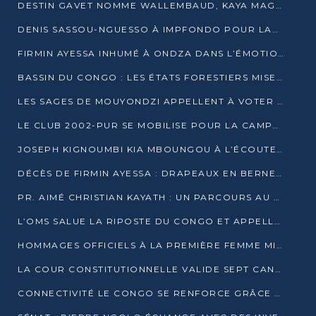
DESTIN GAVET NOMME WALLEMBAUD, KAYA MAGANE, BOUDZIKA ET MBOUSSA-ELLAH AUX COMMANDES DE SA CAMPAGNE
DENIS SASSOU-NGUESSO À IMPFONDO POUR LANCER LE CORRIDOR 13
FIRMIN AYESSA INHUMÉ À ONDZA DANS L’ÉMOTION ET LE RECUEILLEMENT
BASSIN DU CONGO : LES ÉTATS FORESTIERS MISENT SUR LES MARCHÉS CARBONE
LES SAGES DE MOUYONDZI APPELLENT À VOTER DENIS SASSOU-NGUESSO
LE CLUB 2002-PUR SE MOBILISE POUR LA CAMPAGNE
JOSEPH KIGNOUMBI KIA MBOUNGOU À L’ÉCOUTE DE TALANGAÏ
DÉCÈS DE FIRMIN AYESSA : DRAPEAUX EN BERNE LUNDI
PR. AIMÉ CHRISTIAN KAYATH : UN PARCOURS AU SERVICE DE LA RECHERCHE ET DE L’INNOVATION
L’OMS SALUE LA RIPOSTE DU CONGO ET APPELLE À DES RÉFORMES DURABLES
HOMMAGES OFFICIELS À LA PREMIÈRE FEMME MINISTRE DU CONGO
LA COUR CONSTITUTIONNELLE VALIDE SEPT CANDIDATURES POUR LA PRÉSIDENTIELLE
CONNECTIVITÉ LE CONGO SE RENFORCE GRÂCE AU CÂBLE 2AFRICA