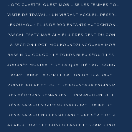
L’OFC CUVETTE-OUEST MOBILISE LES FEMMES POUR ACCUEILLIR LE PRÉSIDENT DE LA RÉPUBLIQUE
VISITE DE TRAVAIL : UN VIBRANT ACCUEIL RÉSERVÉ À DENIS SASSOU-N’GUESSO PAR L’ASSOCIATION « LES AMIS DE WOMO »
LÉKOUMOU : PLUS DE 900 ENFANTS AUTOCHTONES REÇOIVENT DES KITS SCOLAIRES GRÂCE À L’ESPACE OPOKO
PASCAL TSATY-MABIALA ÉLU PRÉSIDENT DU CONSEIL NATIONAL DE L’UPADS
LA SECTION 1-PCT MOUKOUNDZI NGOUAKA MOBILISE 100 000 FCFA POUR LE 6ᵉ CONGRÈS DU PARTI
BASSIN DU CONGO : LE FONDS BLEU SÉDUIT LES BAILLEURS À BELÉM
JOURNÉE MONDIALE DE LA QUALITÉ : AGL CONGO FORME ET SENSIBILISE LES JEUNES TALENTS
L’ACPE LANCE LA CERTIFICATION OBLIGATOIRE DES CONTRATS DE TRAVAIL DES TRANSPORTEURS
POINTE-NOIRE SE DOTE DE NOUVEAUX ENGINS POUR L’ASSAINISSEMENT ET L’ENTRETIEN ROUTIER
DES MÉDECINS DEMANDENT L’INSCRIPTION DU TRAITEMENT DU PIED-BOT DANS LES CURSUS UNIVERSITAIRES
DÉNIS SASSOU N’GUESSO INAUGURE L’USINE DE VALORISATION DU GAZ ASSOCIÉ
DENIS SASSOU-N’GUESSO LANCE UNE SÉRIE DE PROJETS DANS LE KOUILOU
AGRICULTURE : LE CONGO LANCE LES ZAP D’INONI ET YONO