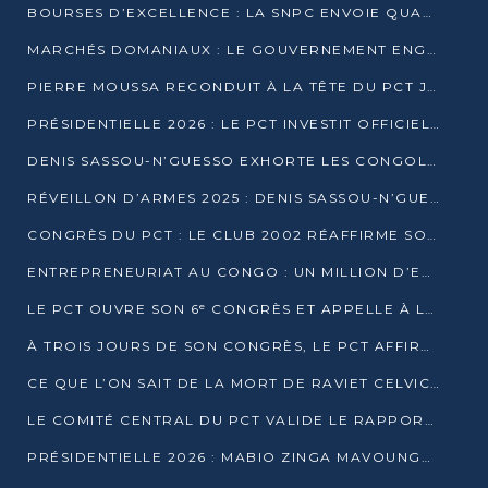
BOURSES D’EXCELLENCE : LA SNPC ENVOIE QUATRE NOUVEAUX TALENTS CONGOLAIS SE FORMER À BAKOU
MARCHÉS DOMANIAUX : LE GOUVERNEMENT ENGAGE LA STRUCTURATION DES TAXES D’ASSAINISSEMENT
PIERRE MOUSSA RECONDUIT À LA TÊTE DU PCT JUSQU’EN 2031
PRÉSIDENTIELLE 2026 : LE PCT INVESTIT OFFICIELLEMENT DENIS SASSOU NGUESSO
DENIS SASSOU-N’GUESSO EXHORTE LES CONGOLAIS À L’UNITÉ ET AU FAIR-PLAY DÉMOCRATIQUE EN 2026
RÉVEILLON D’ARMES 2025 : DENIS SASSOU-N’GUESSO GARANTIT DES ÉLECTIONS 2026 PAISIBLES ET SÉCURISÉES
CONGRÈS DU PCT : LE CLUB 2002 RÉAFFIRME SON SOUTIEN À DENIS SASSOU-N’GUESSO POUR 2026
ENTREPRENEURIAT AU CONGO : UN MILLION D’EUROS POUR FINANCER LES STARTUPS DÈS 2026
LE PCT OUVRE SON 6ᵉ CONGRÈS ET APPELLE À LA CANDIDATURE DE DENIS SASSOU NGUESSO
À TROIS JOURS DE SON CONGRÈS, LE PCT AFFIRME AVOIR ATTEINT TOUS SES OBJECTIFS
CE QUE L’ON SAIT DE LA MORT DE RAVIET CELVIC N’TSIANTSIE
LE COMITÉ CENTRAL DU PCT VALIDE LE RAPPORT DU CONGRÈS ET SOUTIENT DENIS SASSOU N’GUESSO
PRÉSIDENTIELLE 2026 : MABIO ZINGA MAVOUNGOU DÉCLARE SA CANDIDATURE ET CHARGE LE BILAN DU PCT