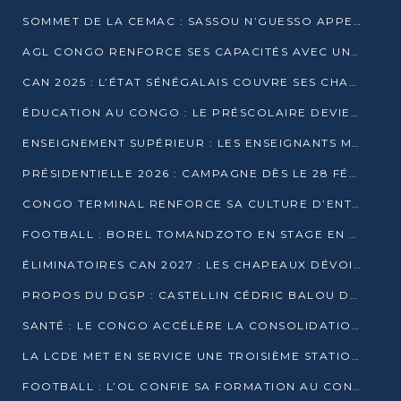
SOMMET DE LA CEMAC : SASSOU N’GUESSO APPELLE À LA VIGILANCE FACE AUX RISQUES ÉCONOMIQUES
AGL CONGO RENFORCE SES CAPACITÉS AVEC UNE GRUE DE 250 TONNES
CAN 2025 : L’ÉTAT SÉNÉGALAIS COUVRE SES CHAMPIONS D’AFRIQUE DE RÉCOMPENSES EXCEPTIONNELLES
ÉDUCATION AU CONGO : LE PRÉSCOLAIRE DEVIENT OBLIGATOIRE, LE BTS CONSACRÉ DIPLÔME D’ÉTAT
ENSEIGNEMENT SUPÉRIEUR : LES ENSEIGNANTS MAINTIENNENT LA GRÈVE ET EXIGENT UN ACCORD ÉCRIT AVEC L’ÉTAT
PRÉSIDENTIELLE 2026 : CAMPAGNE DÈS LE 28 FÉVRIER, SCRUTIN LES 12 ET 15 MARS
CONGO TERMINAL RENFORCE SA CULTURE D’ENTREPRISE AVEC LE PROGRAMME « WIN TOGETHER »
FOOTBALL : BOREL TOMANDZOTO EN STAGE EN ESPAGNE AVEC POLISSYA FC
ÉLIMINATOIRES CAN 2027 : LES CHAPEAUX DÉVOILÉS, LE CONGO FIXÉ SUR SON SORT
PROPOS DU DGSP : CASTELLIN CÉDRIC BALOU DÉNONCE DES PROPOS INTIMIDANTS
SANTÉ : LE CONGO ACCÉLÈRE LA CONSOLIDATION DE L’OFFRE DE SOINS
LA LCDE MET EN SERVICE UNE TROISIÈME STATION D’EAU POTABLE À MFILOU
FOOTBALL : L’OL CONFIE SA FORMATION AU CONGOLAIS CHRISTIAN BASSILA