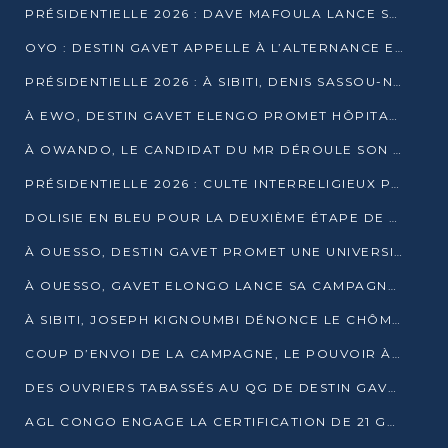
PRÉSIDENTIELLE 2026 : DAVE MAFOULA LANCE SA « VAGUE DU NOUVEAU DÉPART » À IMPFONDO
OYO : DESTIN GAVET APPELLE À L’ALTERNANCE ET À LA RESPONSABILITÉ DE LA JEUNESSE
PRÉSIDENTIELLE 2026 : À SIBITI, DENIS SASSOU-N’GUESSO PARIE SUR LES RESSOURCES DE LA LEKOUMOU
À EWO, DESTIN GAVET ELENGO PROMET HÔPITAL, CHEMIN DE FER ET AUDIT DES FINANCES PUBLIQUES
À OWANDO, LE CANDIDAT DU MR DÉROULE SON PROGRAMME DE “CHANGEMENT”
PRÉSIDENTIELLE 2026 : CULTE INTERRELIGIEUX POUR LA PAIX À OUENZÉ
DOLISIE EN BLEU POUR LA DEUXIÈME ÉTAPE DE CAMPAGNE DE DSN
À OUESSO, DESTIN GAVET PROMET UNE UNIVERSITÉ POUR LA SANGHA
À OUESSO, GAVET ELONGO LANCE SA CAMPAGNE SOUS LE SIGNE DU RENOUVEAU
À SIBITI, JOSEPH KIGNOUMBI DÉNONCE LE CHÔMAGE ET LES DÉFAILLANCES DE L’ÉTAT
COUP D’ENVOI DE LA CAMPAGNE, LE POUVOIR À POINTE-NOIRE, L’OPPOSITION À OUESSO ET SIBITI
DES OUVRIERS TABASSÉS AU QG DE DESTIN GAVET À 24 HEURES DE L’OUVERTURE DE LA CAMPAGNE
AGL CONGO ENGAGE LA CERTIFICATION DE 21 GRUTIERS AUX NORMES INTERNATIONALES