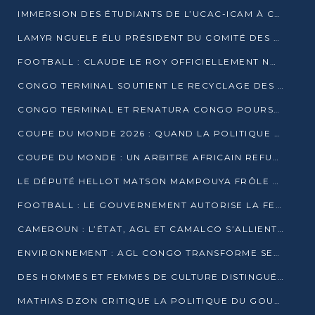
IMMERSION DES ÉTUDIANTS DE L’UCAC-ICAM À CONGO TERMINAL
LAMYR NGUELE ÉLU PRÉSIDENT DU COMITÉ DES MEMBRES D’HONNEUR DU PCT
FOOTBALL : CLAUDE LE ROY OFFICIELLEMENT NOMMÉ SÉLECTIONNEUR DU CONGO
CONGO TERMINAL SOUTIENT LE RECYCLAGE DES DÉCHETS PLASTIQUES À POINTE-NOIRE
CONGO TERMINAL ET RENATURA CONGO POURSUIVENT LEUR COMBAT POUR LA BIODIVERSITÉ
COUPE DU MONDE 2026 : QUAND LA POLITIQUE MENACE L’UNIVERSALITÉ DU FOOTBALL
COUPE DU MONDE : UN ARBITRE AFRICAIN REFUSÉ À L’ENTRÉE DES ÉTATS-UNIS
LE DÉPUTÉ HELLOT MATSON MAMPOUYA FRÔLE LA MORT LORS D’UNE EMBUSCADE DZNS LE POOL
FOOTBALL : LE GOUVERNEMENT AUTORISE LA FECOFOOT À OCCUPER LES COMPLEXES SPORTIFS
CAMEROUN : L’ÉTAT, AGL ET CAMALCO S’ALLIENT POUR UN MÉGA-PROJET FERROVIAIRE
ENVIRONNEMENT : AGL CONGO TRANSFORME SES DÉCHETS EN OUTILS DE FORMATION
DES HOMMES ET FEMMES DE CULTURE DISTINGUÉS POUR LEUR ENGAGEMENT PAR BANTOU CULTURE
MATHIAS DZON CRITIQUE LA POLITIQUE DU GOUVERNEMENT ET ALERTE SUR LA DETTE DU CONGO