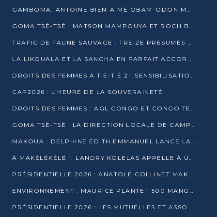
GAMBOMA, ANTOINE BIEN-AIMÉ OBAM-ODON MOBILISE LES 32 148 ÉLECTEURS EN FAVEUR DE DENIS SASSOU NGUESSO
GOMA TSÉ-TSÉ : MATSON MAMPOUYA ET ROCH BREDIN BISSALA NKOUNKOU EN CAMPAGNE DE PROXIMITÉ
TRAFIC DE FAUNE SAUVAGE : TREIZE PRÉSUMÉS TRAFIQUANTS INTERPELLÉS AU CONGO EN 2025
LA LIKOUALA ET LA SANGHA EN PARFAIT ACCORD AVEC LE PROJET DE SOCIÉTÉ DU CANDIDAT DENIS SASSOU-N’GUESSO
DROITS DES FEMMES À TIÉ-TIÉ 2 : SENSIBILISATION ET PÉDAGOGIE SUR LE DROIT DE VOTE
CAP2026 : L’HEURE DE LA SOUVERAINETÉ
DROITS DES FEMMES : AGL CONGO ET CONGO TERMINAL METTENT EN AVANT LE LEADERSHIP FÉMININ
GOMA TSÉ-TSÉ : LA DIRECTION LOCALE DE CAMPAGNE INTENSIFIE LA SENSIBILISATION DANS LES VILLAGES
MAKOUA : DELPHINE ÉDITH EMMANUEL LANCE LA CAMPAGNE POUR DENIS SASSOU-N’GUESSO
À MAKÉLÉKÉLÉ 1, LANDRY KOLELAS APPELLE À UNE MOBILISATION MASSIVE EN FAVEUR DE DENIS SASSOU-N’GUESSO
PRÉSIDENTIELLE 2026 : ANATOLE COLLINET MAKOSSO DÉFEND LE PROJET DE SOCIÉTÉ DE DENIS SASSOU NGUESSO
ENVIRONNEMENT : MAURICE PLANTE 1 500 MANGROVES POUR HONORER WANGARI MAATHAI
PRÉSIDENTIELLE 2026 : LES MUTUELLES ET ASSOCIATIONS S’IMPLIQUENT DANS LA CAMPAGNE ÉLECTORALE À TIÉ-TIÉ 2 (POINTE-NOIRE)