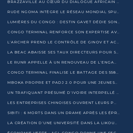
BRAZZAVILLE AU CŒUR DU DIALOGUE AFRICAIN SUR LES OBJECTIFS DE DÉVELOPPEMENT DURABLE
RUDE NGOMA INTÈGRE LE RÉSEAU MONDIAL SPUTNIK PRO APRÈS UNE FORMATION À MOSCOU
LUMIÈRES DU CONGO : DESTIN GAVET DÉDIE SON PRIX À L’UNITÉ NATIONALE ET À LA JEUNESSE
CONGO TERMINAL RENFORCE SON EXPERTISE AVEC NEUF NOUVEAUX FORMATEURS EN ENGINS PORTUAIRES
L’ARCHER PREND LE CONTRÔLE DE GINOV ET ACCÉLÈRE SON VIRAGE NUMÉRIQUE
LA BEAC ABAISSE SES TAUX DIRECTEURS POUR SOUTENIR LA CROISSANCE EN ZONE CEMAC
LE RUNR APPELLE À UN RENOUVEAU DE L’ENGAGEMENT MILITANT
CONGO TERMINAL FINALISE LE BATTAGE DES 558 PIEUX DU FUTUR QUAI DU MÔLE EST
MBOKA PROPRE ET PADJ 2.0 POUR UNE JEUNESSE PLUS AUTONOME
UN TRAFIQUANT PRÉSUMÉ D’IVOIRE INTERPELLÉ À DOLISIE
LES ENTREPRISES CHINOISES OUVRENT LEURS PORTES AUX JEUNES DIPLÔMÉS
SIBITI : 6 MORTS DANS UN DRAME APRÈS LES ÉPREUVES DU BEPC
LA CRÉATION D’UNE UNIVERSITÉ DANS LA LIKOUALA AU CŒUR D’UNE RÉFLEXION NATIONALE
ÉCONOMIE VERTE : AGL CONGO DONNE UNE SECONDE VIE À SES DÉCHETS INDUSTRIELS