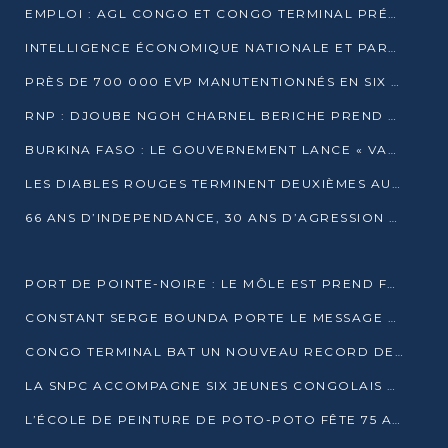
EMPLOI : AGL CONGO ET CONGO TERMINAL PRÉSÉLECTIONNENT PLUS DE 70 JEUNES À POINTE-NOIRE
INTELLIGENCE ÉCONOMIQUE NATIONALE ET PARTENARIATS INTERNATIONAUX : VERS UNE DOCTRINE SOUVERAINE DE SÉCURITÉ ÉCONOMIQUE
PRÈS DE 700 000 EVP MANUTENTIONNÉS EN SIX MOIS PAR CONGO TERMINAL
RNP : DJOUBE NGOH CHARNEL BERICHE PREND LES RÊNES DU PARTI
BURKINA FASO : LE GOUVERNEMENT LANCE « VACANCES UTILES 2026 » POUR FORMER LES ÉLÈVES À 15 MÉTIERS
LES DIABLES ROUGES TERMINENT DEUXIÈMES AU CHAMPIONNAT D’AFRIQUE ZONE 3
66 ANS D’INDEPENDANCE, 30 ANS D’AGRESSION RWAN DAISE : 4 PRESIDENCES, UN ECHEC COLLECTIF
PORT DE POINTE-NOIRE : LE MÔLE EST PREND FORME ET VISE LES GÉANTS DES MERS
CONSTANT SERGE BOUNDA PORTE LE MESSAGE DE COMPASSION DE DENIS SASSOU NGUESSO EN IRAN
CONGO TERMINAL BAT UN NOUVEAU RECORD DE PRODUCTIVITÉ AU PORT DE POINTE-NOIRE
LA SNPC ACCOMPAGNE SIX JEUNES CONGOLAIS AUX OLYMPIADES PANAFRICAINES DE MATHÉMATIQUES
L’ÉCOLE DE PEINTURE DE POTO-POTO FÊTE 75 ANS AU SERVICE DE L’ART CONGOLAIS