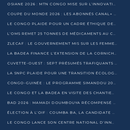
OSIANE 2026 : MTN CONGO MISE SUR L’INNOVATION POUR RELEVER LES DÉFIS AFRICAINS
COUPE DU MONDE 2026 : LES ABONNÉS CANAL+ AU CONGO DÉÇUS À QUELQUES JOURS DU COUP D’ENVOI
LE CONGO PLAIDE POUR UN CADRE ÉTHIQUE DE L’INTELLIGENCE ARTIFICIELLE À DAKAR
L’OMS REMET 25 TONNES DE MÉDICAMENTS AU CONGO POUR RENFORCER LA RIPOSTE AUX ÉPIDÉMIES
ZLECAF : LE GOUVERNEMENT MIS SUR LES FEMMES ENTREPRENEURES
LA BADEA FINANCE L’EXTENSION DE LA CORNICHE SUD DE BRAZZAVILLE
CUVETTE-OUEST : SEPT PRÉSUMÉS TRAFIQUANTS DE FAUNE INTERPELLÉS À EWO ET KELLÉ
LA SNPC PLAIDE POUR UNE TRANSITION ÉCOLOGIQUE PROGRESSIVE
CONGO-GUINÉE : LE PROGRAMME SIMANDOU 2040 AU CŒUR DES ÉCHANGES À LA BAD
LE CONGO ET LA BADEA EN VISITE DES CHANTIERS
BAD 2026 : MAMADI DOUMBOUYA RÉCOMPENSÉ PAR LE TROPHÉE BABACAR NDIAYE À BRAZZAVILLE
ÉLECTION À L’OIF : COUMBA BA, LA CANDIDATE DISCRÈTE QUI BOUSCULE LE JEU DIPLOMATIQUE
LE CONGO LANCE SON CENTRE NATIONAL D’INNOVATION