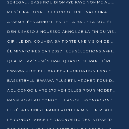
SÉNÉGAL : BASSIROU DIOMAYE FAYE NOMME AL AMINOU LÔ PREMIER MINISTRE
MUSÉE NATIONAL DU CONGO : UNE INAUGURATION PORTEUSE D’ESPOIR POUR LA CULTURE
ASSEMBLÉES ANNUELLES DE LA BAD : LA SOCIÉTÉ CIVILE CONGOLAISE À LA RECHERCHE DE PARTENAIRES POUR SES PROJETS
DENIS SASSOU-NGUESSO ANNONCE LA FIN DU VISA POUR LES AFRICAINS EN 2027
OIF : LE DR. COUMBA BÂ PORTE UNE VISION DE DIALOGUE, DE STABILITÉ ET DE RÉFORME À LA TÊTE
ÉLIMINATOIRES CAN 2027 : LES SÉLECTIONS AFRICAINES CONNAISSENT LEURS ADVERSAIRES
QUATRE PRÉSUMÉS TRAFIQUANTS DE PANTHÈRE ARRÊTÉS À EWO
EWAWA PLUS ET L’ARCHER FOUNDATION LANCENT UN CAMP DE BASKET POUR LES JEUNES À BRAZZAVILLE
BASKETBALL: EWAWA PLUS ET L’ARCHER FOUNDATION LANCENT UN CAMP POUR LES JEUNES
AGL CONGO LIVRE 270 VÉHICULES POUR MODERNISER LE TRANSPORT URBAIN
PASSEPORT AU CONGO : JEAN-OLESSONGO ONDAYE VEUT METTRE FIN AUX LENTEURS ADMINISTRATIVES
LES ÉTATS-UNIS FINANCERONT LA MISE EN PLACE DE JUSQU’À 50 CLINIQUES DE LUTTE CONTRE L’EBOLA
LE CONGO LANCE LE DIAGNOSTIC DES INFRASTRUCTURES SPORTIVES DU COMPLEXE DE KINTÉLÉ