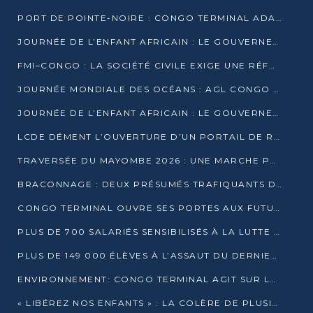
PORT DE POINTE-NOIRE : CONGO TERMINAL ADAPTE SON DRAGAGE AUX SABLES BITUMINEUX
JOURNÉE DE L’ENFANT AFRICAIN : LE GOUVERNEMENT RÉAFFIRME SON ENGAGEMENT POUR L’ACCÈS À L’EAU ET À L’ASSAINISSEMENT
FMI–CONGO : LA SOCIÉTÉ CIVILE EXIGE UNE RÉFORME DE LA FISCALITÉ PÉTROLIÈRE
JOURNÉE MONDIALE DES OCÉANS : AGL CONGO MOBILISE SES COLLABORATEURS POUR LA PRÉSERVATION DE LA BIODIVERSITÉ MARINE
JOURNÉE DE L’ENFANT AFRICAIN : LE GOUVERNEMENT MOBILISÉ POUR L’HYGIÈNE DANS LES ORPHELINATS
LCDE DÉMENT L’OUVERTURE D’UN PORTAIL DE RECRUTEMENT ET APPELLE À LA VIGILANCE
TRAVERSÉE DU MAYOMBE 2026 : UNE MARCHE POUR SENSIBILISER ET DÉPISTER AU DIABÈTE
BRACONNAGE : DEUX PRÉSUMÉS TRAFIQUANTS D’HIPPOPOTAME ÉCROUÉS À BRAZZAVILLE
CONGO TERMINAL OUVRE SES PORTES AUX FUTURS INGÉNIEURS DE L’UCAC-ICAM
PLUS DE 700 SALARIÉS SENSIBILISÉS À LA LUTTE CONTRE LA TUBERCULOSE À CONGO TERMINAL
PLUS DE 149 000 ÉLÈVES À L’ASSAUT DU DERNIER CEPE
ENVIRONNEMENT: CONGO TERMINAL AGIT SUR LE TERRAIN ET FORME LES PLUS JEUNES
« LIBÉREZ NOS ENFANTS » : LA COLÈRE DE PLUSIEURS MÈRES À BRAZZAVILLE CONTRE LA DGSP