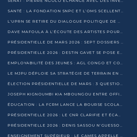
SÉNAT : PIERRE NGOLO ÉCHANGE AVEC DES INVESTISSEURS DU NUMÉRIQUE
SANTÉ : LA FONDATION SNPC ET L’OMS SCELLENT UN PARTENARIAT STRATÉGIQUE DE TROIS ANS
L’UPRN SE RETIRE DU DIALOGUE POLITIQUE DE DJAMBALA : TENSIONS DANS LE PRÉ-ÉLECTORAL CONGOLAIS
DAVE MAFOULA À L’ÉCOUTE DES ARTISTES POUR REDÉFINIR SA POLITIQUE CULTURELLE
PRÉSIDENTIELLE DE MARS 2026 : SEPT DOSSIERS DE CANDIDATURE ENREGISTRÉS À LA CLÔTURE DES DÉPÔTS
PRÉSIDENTIELLE 2026 : DESTIN GAVET SE POSE EN CANDIDAT DU « RAS-LE-BOL »
EMPLOYABILITÉ DES JEUNES : AGL CONGO ET CONGO TERMINAL S’ALLIENT À UCAC-ICAM
LE MJPU DÉPLOIE SA STRATÉGIE DE TERRAIN EN FAVEUR DE DSN
ÉLECTION PRÉSIDENTIELLE DE MARS : 3 QUESTIONS À UN EXPERT CONGOLAIS DE LA CYBERSÉCURITÉ
JOSEPH KIGNOUMBI KIA MBOUNGOU ENTRE OFFICIELLEMENT EN COURSE POUR LA PRÉSIDENTIELLE
ÉDUCATION : LA FCRM LANCE LA BOURSE SCOLAIRE FRANCINE-NTOUMI POUR PROMOUVOIR LES FILIÈRES SCIENTIFIQUES
PRÉSIDENTIELLE 2026 : LE CNR CLARIFIE ET ÉCARTE LA CANDIDATURE DU PASTEUR NTUMI
PRÉSIDENTIELLE 2026 : DENIS SASSOU N’GUESSO ANNONCE OFFICIELLEMENT SA CANDIDATURE
ENSEIGNEMENT SUPÉRIEUR : LE CAMES APPELLE À UNE UNIVERSITÉ AFRICAINE AXÉE SUR L’EMPLOYABILITÉ