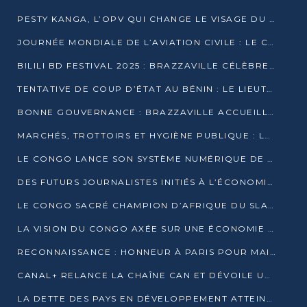
PESTY KANGA, L’OPV QUI CHANGE LE VISAGE DU REPORTAGE AU CONGO
JOURNÉE MONDIALE DE L’AVIATION CIVILE : LE CONGO MISE SUR L’INNOVATION ET LA SÉCURITÉ
BILILI BD FESTIVAL 2025 : BRAZZAVILLE CÉLÈBRE DIX ANS DE CRÉATION GRAPHIQUE AFRICAINE
TENTATIVE DE COUP D’ÉTAT AU BÉNIN : LE LIEUTENANT-COLONEL TIGRI S’AUTOPROCLAME CHEF D’UN COMITÉ MILITAIRE
BONNE GOUVERNANCE : BRAZZAVILLE ACCUEILLE LES PREMIÈRES JOURNÉES CONGOLAISES DE L’ÉVALUATION
MARCHÉS, TROTTOIRS ET HYGIÈNE PUBLIQUE : LE GOUVERNEMENT DURCIT LE TON
LE CONGO LANCE SON SYSTÈME NUMÉRIQUE DE VÉRIFICATION DU BOIS
DES FUTURS JOURNALISTES INITIÉS À L’ÉCONOMIE BLEUE DURABLE
LE CONGO SACRÉ CHAMPION D’AFRIQUE DU SLAM 2025
LA VISION DU CONGO AXÉE SUR UNE ÉCONOMIE BAS CARBONE AU RENDEZ-VOUS DE MONACO 2025
RECONNAISSANCE : HONNEUR À PARIS POUR MAIXENT RAOUL OMINGA
CANAL+ RELANCE LA CHAÎNE CAN ET DÉVOILE UNE OFFRE EXCEPTIONNELLE POUR DÉCEMBRE
LA DETTE DES PAYS EN DÉVELOPPEMENT ATTEINT UN SOMMET HISTORIQUE ENTRE 2022 ET 2024