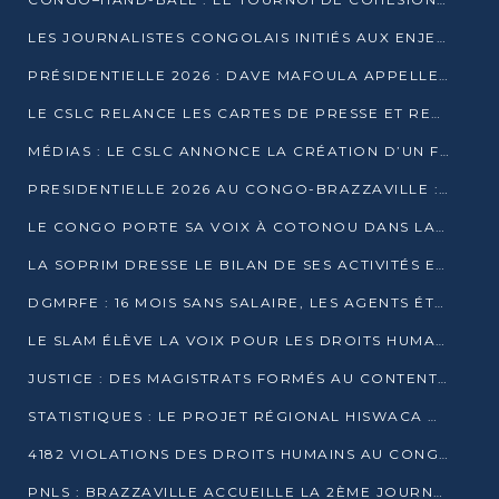
LES JOURNALISTES CONGOLAIS INITIÉS AUX ENJEUX DE L’ÉCONOMIE BLEUE
PRÉSIDENTIELLE 2026 : DAVE MAFOULA APPELLE LES CONGOLAIS À UN « NOUVEAU DÉPART »
LE CSLC RELANCE LES CARTES DE PRESSE ET RECONNAÎT OFFICIELLEMENT LES MÉDIAS EN LIGNE
MÉDIAS : LE CSLC ANNONCE LA CRÉATION D’UN FONDS D’APPUI À LA PRESSE
PRESIDENTIELLE 2026 AU CONGO-BRAZZAVILLE : UN CASTING ÉLARGI
LE CONGO PORTE SA VOIX À COTONOU DANS LA LUTTE CONTRE LA TUBERCULOSE
LA SOPRIM DRESSE LE BILAN DE SES ACTIVITÉS ET FIXE DE NOUVELLES PRIORITÉS
DGMRFE : 16 MOIS SANS SALAIRE, LES AGENTS ÉTOUFFENT DANS LE SILENCE
LE SLAM ÉLÈVE LA VOIX POUR LES DROITS HUMAINS À BRAZZAVILLE
JUSTICE : DES MAGISTRATS FORMÉS AU CONTENTIEUX DE LA PROPRIÉTÉ INTELLECTUELLE
STATISTIQUES : LE PROJET RÉGIONAL HISWACA OFFICIELLEMENT LANCÉ AU CONGO
4182 VIOLATIONS DES DROITS HUMAINS AU CONGO EN 2025 SELON LE CAD
PNLS : BRAZZAVILLE ACCUEILLE LA 2ÈME JOURNÉE SCIENTIFIQUE SUR LE VIH/SIDA