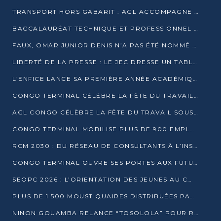
TRANSPORT HORS GABARIT : AGL ACCOMPAGNE LE DÉVELOPPEMENT DU SECTEUR BRASSICOLE AU CONGO
BACCALAURÉAT TECHNIQUE ET PROFESSIONNEL : 16 352 CANDIDATS LANCÉS DANS LES ÉPREUVES D’EPS
FAUX, OMAR JUNIOR DENIS N’A PAS ÉTÉ NOMMÉ AIDE DE CAMP ADJOINT DE DENIS SASSOU NGUESSO
LIBERTÉ DE LA PRESSE : LE JEC DRESSE UN TABLEAU PRÉOCCUPANT AU CONGO
L’ENFICE LANCE SA PREMIÈRE ANNÉE ACADÉMIQUE AVEC 100 FUTURS ENSEIGNANTS
CONGO TERMINAL CÉLÈBRE LA FÊTE DU TRAVAIL AVEC SES COLLABORATEURS À POINTE-NOIRE
AGL CONGO CÉLÈBRE LA FÊTE DU TRAVAIL SOUS LE SIGNE DE LA COHÉSION
CONGO TERMINAL MOBILISE PLUS DE 900 EMPLOYÉS AUTOUR DE LA SÉCURITÉ AU TRAVAIL
RCM 2030 : DU RÉSEAU DE CONSULTANTS À L’INSTRUMENT DE PUISSANCE EN AFRIQUE FRANCOPHONE
CONGO TERMINAL OUVRE SES PORTES AUX FUTURS INGÉNIEURS AU FORUM DES MÉTIERS D’UCAC-ICAM
SEOPC 2026 : L’ORIENTATION DES JEUNES AU CŒUR DE LA DEUXIÈME ÉDITION
PLUS DE 1 500 MOUSTIQUAIRES DISTRIBUÉES PAR AGL ET CONGO TERMINAL DANS LA LUTTE CONTRE LE PALUDISME
NINON GOUAMBA RELANCE “TOSOLOLA” POUR RENFORCER LE DIALOGUE AVEC LES CITOYENS