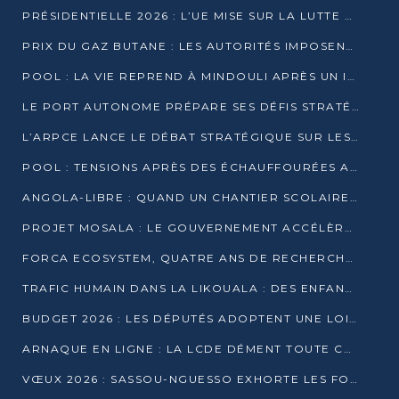
PRÉSIDENTIELLE 2026 : L’UE MISE SUR LA LUTTE CONTRE LA DÉSINFORMATION
PRIX DU GAZ BUTANE : LES AUTORITÉS IMPOSENT LE RESPECT DES PRIX RÉGLEMENTÉS
POOL : LA VIE REPREND À MINDOULI APRÈS UN INCIDENT ARMÉ SUR LA RN1
LE PORT AUTONOME PRÉPARE SES DÉFIS STRATÉGIQUES DE 2026
L’ARPCE LANCE LE DÉBAT STRATÉGIQUE SUR LES DONNÉES, L’IA ET LA FINANCE NUMÉRIQUE AU CONGO
POOL : TENSIONS APRÈS DES ÉCHAUFFOURÉES ARMÉES ENTRE DGSP ET EX-MILICIENS NINJA
ANGOLA-LIBRE : QUAND UN CHANTIER SCOLAIRE DEVIENT LE MIROIR D’UN CONGO EN MOUVEMENT
PROJET MOSALA : LE GOUVERNEMENT ACCÉLÈRE L’INSERTION DES JEUNES EN 2026
FORCA ECOSYSTEM, QUATRE ANS DE RECHERCHE DE TERRAIN AVANT UN LANCEMENT OFFICIEL EN 2026
TRAFIC HUMAIN DANS LA LIKOUALA : DES ENFANTS AUTOCHTONES RÉDUITS AU TRAVAIL FORCÉ
BUDGET 2026 : LES DÉPUTÉS ADOPTENT UNE LOI DES FINANCES DE PLUS DE 2500 MILLIARDS FCFA
ARNAQUE EN LIGNE : LA LCDE DÉMENT TOUTE CAMPAGNE DE RECRUTEMENT
VŒUX 2026 : SASSOU-NGUESSO EXHORTE LES FORCES VIVES À RENFORCER L’UNITÉ