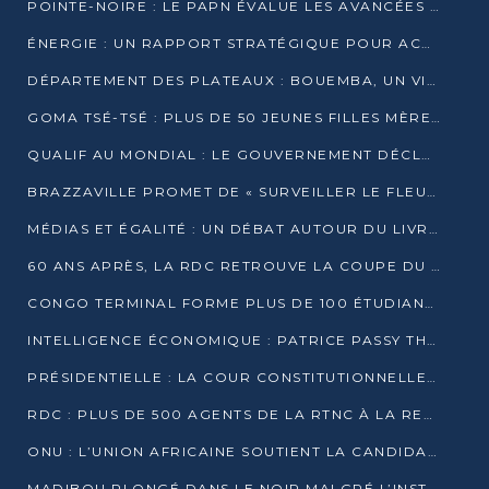
POINTE-NOIRE : LE PAPN ÉVALUE LES AVANCÉES DU MÔLE EST
ÉNERGIE : UN RAPPORT STRATÉGIQUE POUR ACCÉLÉRER LA TRANSITION AU CONGO
DÉPARTEMENT DES PLATEAUX : BOUEMBA, UN VIVIER ÉCONOMIQUE PRÊT À EXPLOSER
GOMA TSÉ-TSÉ : PLUS DE 50 JEUNES FILLES MÈRES SENSIBILISÉES À LA SANTÉ SEXUELLE
QUALIF AU MONDIAL : LE GOUVERNEMENT DÉCLARE LA JOURNÉE DU 1ER AVRIL 2026 CHÔMÉE ET PAYÉE
BRAZZAVILLE PROMET DE « SURVEILLER LE FLEUVE » APRÈS LA QUALIFICATION DE LA RDC AU MONDIAL
MÉDIAS ET ÉGALITÉ : UN DÉBAT AUTOUR DU LIVRE « CES FEMMES QUI REPRENNENT LE POUVOIR SUR LEUR VIE »
60 ANS APRÈS, LA RDC RETROUVE LA COUPE DU MONDE
CONGO TERMINAL FORME PLUS DE 100 ÉTUDIANTS AUX TECHNIQUES D’EMBAUCHE
INTELLIGENCE ÉCONOMIQUE : PATRICE PASSY THÉORISE UNE STRATÉGIE ADAPTÉE AUX CONTEXTES FRAGMENTÉS
PRÉSIDENTIELLE : LA COUR CONSTITUTIONNELLE CONFIRME LA VICTOIRE DE SASSOU NGUESSO AVEC 94,90 % DES SUFFRAGES
RDC : PLUS DE 500 AGENTS DE LA RTNC À LA RETRAITE, UNE PAGE SE TOURNE
ONU : L’UNION AFRICAINE SOUTIENT LA CANDIDATURE DE MACKY SALL
MADIBOU PLONGÉ DANS LE NOIR MALGRÉ L’INSTALLATION D’UN NOUVEAU TRANSFORMATEUR