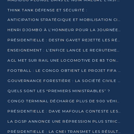
THINK TANK DÉFENSE ET SÉCURITÉ :
ANTICIPATION STRATÉGIQUE ET MOBILISATION CITOYENNE POUR NOTRE SOUVERAINETÉ NATIONALE
HENRI DJOMBO À L’HONNEUR POUR LA JOURNÉE MONDIALE DU THÉÂTRE
PRÉSIDENTIELLE : DESTIN GAVET REJETTE LES RÉSULTATS ET APPELLE À UN DIALOGUE NATIONAL
ENSEIGNEMENT : L’ENFICE LANCE LE RECRUTEMENT DE SA PREMIÈRE PROMOTION DE PROFESSEURS DES ÉCOLES
AGL MET SUR RAIL UNE LOCOMOTIVE DE 83 TONNES À POINTE-NOIRE
FOOTBALL : LE CONGO OBTIENT LE PROJET FIFA ARENA POUR SES 15 DÉPARTEMENTS
GOUVERNANCE FORESTIÈRE : LA SOCIÉTÉ CIVILE CONGOLAISE AFFICHE SES PRIORITÉS POUR 2026
QUELS SONT LES “PREMIERS MINISTRABLES” ?
CONGO TERMINAL DÉCHARGE PLUS DE 900 VÉHICULES EN QUELQUES HEURES
PRÉSIDENTIELLE : DAVE MAFOULA CONTESTE LES RÉSULTATS PROVISOIRES
LA DGSP ANNONCE UNE RÉPRESSION PLUS STRICTE CONTRE LES MOTO-TAXIS
PRÉSIDENTIELLE : LA CNEI TRANSMET LES RÉSULTATS PROVISOIRES À LA COUR CONSTITUTIONNELLE