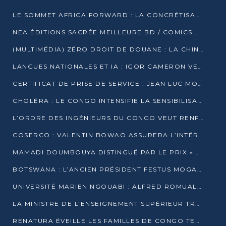
LE SOMMET AFRICA FORWARD : LA CONCRÉTISATION DE PARTENARIATS ÉQUILIBRÉS ET TOURNÉS VERS L’AVENIR ENTRE LE CONTINENT AFRICAIN ET LA FRANCE
NEA ÉDITIONS SACRÉE MEILLEURE BD / COMICS D’AFRIQUE AU KENYA
(MULTIMÉDIA) ZÉRO DROIT DE DOUANE : LA CHINE ET L’AFRIQUE VERS UNE PROXIMITÉ SANS PRÉCÉDENT (PAPIER GÉNÉRAL)
LANGUES NATIONALES ET IA : IGOR CAMERON VEUT ARRIMER LA STRATÉGIE IA À LA LOI SUR LA RECHERCHE
CERTIFICAT DE PRISE DE SERVICE : JEAN LUC MOUTHOU DÉMENT UNE « FAKE NEWS »
CHOLÉRA : LE CONGO INTENSIFIE LA SENSIBILISATION AU MARCHÉ DE TALANGAÏ
L’ORDRE DES INGÉNIEURS DU CONGO VEUT RENFORCER L’ÉTHIQUE ET LA CRÉDIBILITÉ DE LA PROFESSION
COSERCO : VALENTIN BOWAO ASSURERA L’INTÉRIM À LA TÊTE DU BUREAU EXÉCUTIF NATIONAL
MAMADI DOUMBOUYA DISTINGUÉ PAR LE PRIX « SUPER GRAND BÂTISSEUR BABACAR N’DIAYE »
BOTSWANA : L’ANCIEN PRÉSIDENT FESTUS MOGAE EST MORT À 86 ANS
UNIVERSITÉ MARIEN NGOUABI : ALFRED ROMUALD NGUYA POATY SOUTIENT UNE THÈSE SUR LE PARADOXE DE LA CROISSANCE EN ZONE CEMAC
LA MINISTRE DE L’ENSEIGNEMENT SUPÉRIEUR TRACE SA FEUILLE DE ROUTE
RENATURA ÉVEILLE LES FAMILLES DE CONGO TERMINAL À LA PROTECTION DE L’ENVIRONNEMENT