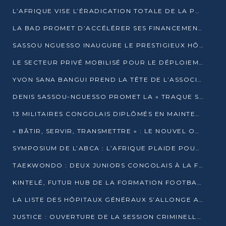
L’AFRIQUE VISE L’ÉRADICATION TOTALE DE LA POLIOMYÉLITE D’ICI 2026
LA BAD PROMET D’ACCÉLÉRER SES FINANCEMENTS AVEC LE MINISTÈRE DE L’ASSAINISSEMENT
SASSOU NGUESSO INAUGURE LE PRESTIGIEUX HÔTEL KEMPINSKI BRAZZAVILLE
LE SECTEUR PRIVÉ MOBILISÉ POUR LE DÉPLOIEMENT DE 19 MINI-CENTRALES SOLAIRES
YVON SANA BANGUI PREND LA TÊTE DE L’ASSOCIATION DES BANQUES CENTRALES AFRICAINES
DENIS SASSOU-NGUESSO PROMET LA « TRAQUE SANS RELÂCHE » DU GRAND BANDITISME
13 MILITAIRES CONGOLAIS DIPLÔMÉS EN MAINTENANCE INDUSTRIELLE APRÈS TROIS ANS DE FORMATION À L’UNIVERSITÉ MARIEN-NGOUABI
« BÂTIR, SERVIR, TRANSMETTRE » : LE NOUVEL OUVRAGE QUI INTERPELLE LES COLLECTIVITÉS
SYMPOSIUM DE L’ABCA : L’AFRIQUE PLAIDE POUR UN FINANCEMENT CLIMATIQUE ÉQUITABLE
TAEKWONDO : DEUX JUNIORS CONGOLAIS À LA FINALE D’OPEN SYRIES 2025 À ABIDJAN
KINTELÉ, FUTUR HUB DE LA FORMATION FOOTBALLISTIQUE AFRICAINE ?
LA LISTE DES HÔPITAUX GÉNÉRAUX S’ALLONGE AU CONGO
JUSTICE : OUVERTURE DE LA SESSION CRIMINELLE À BRAZZAVILLE AVEC 52 DOSSIERS AU RÔLE