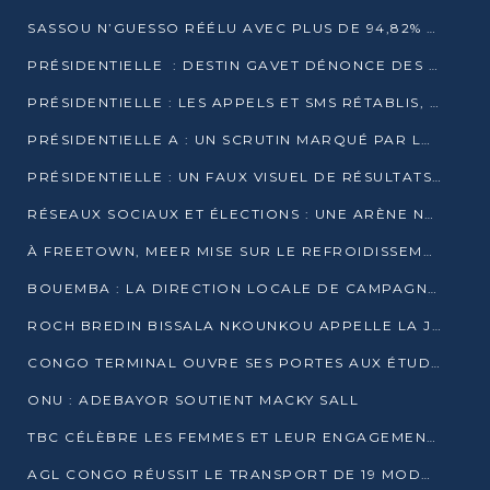
SASSOU N’GUESSO RÉÉLU AVEC PLUS DE 94,82% DES VOIX
PRÉSIDENTIELLE : DESTIN GAVET DÉNONCE DES IRRÉGULARITÉS ET REVENDIQUE LA VICTOIRE
PRÉSIDENTIELLE : LES APPELS ET SMS RÉTABLIS, INTERNET RESTE BLOQUÉ
PRÉSIDENTIELLE A : UN SCRUTIN MARQUÉ PAR LA COUPURE D’INTERNET ET UNE AFFLUENCE TIMIDE À BRAZZAVILLE
PRÉSIDENTIELLE : UN FAUX VISUEL DE RÉSULTATS CIRCULE
RÉSEAUX SOCIAUX ET ÉLECTIONS : UNE ARÈNE NUMÉRIQUE EN PLEINE MUTATION AU CONGO
À FREETOWN, MEER MISE SUR LE REFROIDISSEMENT PASSIF FACE À LA CHALEUR EXTRÊME
BOUEMBA : LA DIRECTION LOCALE DE CAMPAGNE DE DENIS SASSOU N’GUESSO MULTIPLIE LES ACTIVITÉS DE MOBILISATION
ROCH BREDIN BISSALA NKOUNKOU APPELLE LA JEUNESSE DE GOMA TSÉ-TSÉ À UN VOTE MASSIF POUR DENIS SASSOU NGUESSO
CONGO TERMINAL OUVRE SES PORTES AUX ÉTUDIANTS EN TRANSPORT ET LOGISTIQUE
ONU : ADEBAYOR SOUTIENT MACKY SALL
TBC CÉLÈBRE LES FEMMES ET LEUR ENGAGEMENT À L’OCCASION DU 8 MARS
AGL CONGO RÉUSSIT LE TRANSPORT DE 19 MODULES HORS GABARIT ENTRE POINTE-NOIRE ET BRAZZAVILLE