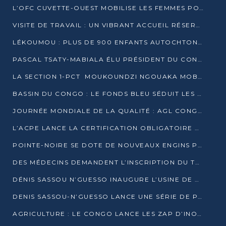
L’OFC CUVETTE-OUEST MOBILISE LES FEMMES POUR ACCUEILLIR LE PRÉSIDENT DE LA RÉPUBLIQUE
VISITE DE TRAVAIL : UN VIBRANT ACCUEIL RÉSERVÉ À DENIS SASSOU-N’GUESSO PAR L’ASSOCIATION « LES AMIS DE WOMO »
LÉKOUMOU : PLUS DE 900 ENFANTS AUTOCHTONES REÇOIVENT DES KITS SCOLAIRES GRÂCE À L’ESPACE OPOKO
PASCAL TSATY-MABIALA ÉLU PRÉSIDENT DU CONSEIL NATIONAL DE L’UPADS
LA SECTION 1-PCT MOUKOUNDZI NGOUAKA MOBILISE 100 000 FCFA POUR LE 6ᵉ CONGRÈS DU PARTI
BASSIN DU CONGO : LE FONDS BLEU SÉDUIT LES BAILLEURS À BELÉM
JOURNÉE MONDIALE DE LA QUALITÉ : AGL CONGO FORME ET SENSIBILISE LES JEUNES TALENTS
L’ACPE LANCE LA CERTIFICATION OBLIGATOIRE DES CONTRATS DE TRAVAIL DES TRANSPORTEURS
POINTE-NOIRE SE DOTE DE NOUVEAUX ENGINS POUR L’ASSAINISSEMENT ET L’ENTRETIEN ROUTIER
DES MÉDECINS DEMANDENT L’INSCRIPTION DU TRAITEMENT DU PIED-BOT DANS LES CURSUS UNIVERSITAIRES
DÉNIS SASSOU N’GUESSO INAUGURE L’USINE DE VALORISATION DU GAZ ASSOCIÉ
DENIS SASSOU-N’GUESSO LANCE UNE SÉRIE DE PROJETS DANS LE KOUILOU
AGRICULTURE : LE CONGO LANCE LES ZAP D’INONI ET YONO