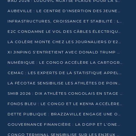
BAD 2026 : LUDOVIC NGATSÉ PLAIDE POUR LA SOUVERAINETÉ FINANCIÈRE AFRICAINE
AUBEVILLE : LE CENTRE D’INSERTION DES JEUNES PRÊT À OUVRIR SES PORTES
INFRASTRUCTURES, CROISSANCE ET STABILITÉ : LA GUINÉE AFFÛTE SES AMBITIONS
E2C CONDAMNE LE VOL DES CÂBLES ÉLECTRIQUES APRÈS UNE VIDÉO VIRALE
LA COLÈRE MONTE CHEZ LES JOURNALIERS D’E2C QUI DÉNONCENT 20 ANS DE PRÉCARITÉ
XI JINPING S’ENTRETIENT AVEC DONALD TRUMP À BEIJING
NUMÉRIQUE : LE CONGO ACCÉLÈRE LA CARTOGRAPHIE DE SES INFRASTRUCTURES DIGITALES
CEMAC : LES EXPERTS DE LA STATISTIQUE APPELLENT À RENFORCER LA SÉCURISATION DES DONNÉES
LA FÉCOTAE SENSIBILISE LES ATHLÈTES DE POINTE-NOIRE À L’HYGIÈNE ALIMENTA
SMIB 2026 : DIX ATHLÈTES CONGOLAIS EN STAGE AU KENYA
FONDS BLEU : LE CONGO ET LE KENYA ACCÉLÈRENT LA MOBILISATION DES FINANCEMENTS
DETTE PUBLIQUE : BRAZZAVILLE ENGAGE UNE OPÉRATION DE RACHAT DE 575 MILLIONS DE DOLLARS
GOUVERNANCE FINANCIÈRE : LA DGPP ET L’ONEC-C VERS UN PARTENARIAT POUR ASSAINIR LES ENTREPRISES PUBLIQUES
CONGO TERMINAL SENSIBILISE SUR LES ENJEUX DE LA SANTÉ MENTALE EN