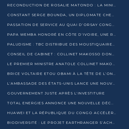
RECONDUCTION DE ROSALIE MATONDO : LA MINISTRE PROMET D’ACCÉLÉRER LE TRAITEMENT DES DOSSIERS ET DE RELEVER DE NOUVEAUX DÉFIS
CONSTANT SERGE BOUNDA, UN DIPLOMATE CHEVRONNÉ AUX COMMANDES DES AFFAIRES ÉTRANGÈRES
PASSATION DE SERVICE AU QUAI D’ORSAY CONGOLAIS : GAKOSSO PASSE LE FLAMBEAU À BOUNDA
PAPA WEMBA HONORÉ EN CÔTE D’IVOIRE, UNE RUE PORTE DÉSORMAIS SON NOM
PALUDISME : TBC DISTRIBUE DES MOUSTIQUAIRES DANS DEUX CSI DE BRAZZAVILLE
CONSEIL DE CABINET : COLLINET MAKOSSO DONNE SES DERNIÈRES ORIENTATIONS
LE PREMIER MINISTRE ANATOLE COLLINET MAKOSSO DÉMISSIONNE AVEC SON GOUVERNEMENT
BRICE VOLTAIRE ETOU OBAMI À LA TÊTE DE L’ONEC-C POUR TROIS ANS
L’AMBASSADE DES ÉTATS-UNIS LANCE UNE NOUVELLE COHORTE DU PROGRAMME ACCESS MICRO-SCHOLARSHIP
GOUVERNEMENT JUSTE APRÈS L’INVESTITURE
TOTAL ENERGIES ANNONCE UNE NOUVELLE DÉCOUVERTE D’HYDROCARBURES SUR LE PERMIS MOHO AU LARGE DU CONGO
HUAWEI ET LA RÉPUBLIQUE DU CONGO ACCÉLÈRENT LEUR PARTENARIAT
BIODIVERSITÉ : LE PROJET EARTHRANGER S’ACHÈVE, MAIS LES DÉFIS DEMEURENT