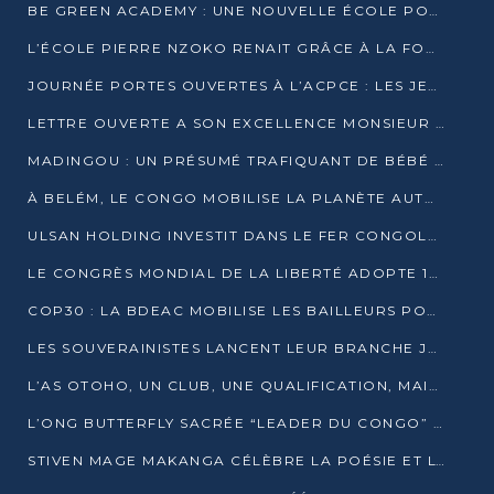
BE GREEN ACADEMY : UNE NOUVELLE ÉCOLE POUR LES MÉTIERS DE L’ÉCOLOGIE À POINTE-NOIRE
L’ÉCOLE PIERRE NZOKO RENAIT GRÂCE À LA FONDATION MUCODEC
JOURNÉE PORTES OUVERTES À L’ACPCE : LES JEUNES EN IMMERSION DANS L’ENTREPRISE
LETTRE OUVERTE A SON EXCELLENCE MONSIEUR DENIS SASSOU NGUESSO, PRESIDENT DE LAREPUBLIQUE DU CONGO
MADINGOU : UN PRÉSUMÉ TRAFIQUANT DE BÉBÉ CHIMPANZÉ FIXÉ SUR SON SORT LE 20 NOVEMBRE
À BELÉM, LE CONGO MOBILISE LA PLANÈTE AUTOUR DU FONDS BLEU POUR LE BASSIN DU CONGO
ULSAN HOLDING INVESTIT DANS LE FER CONGOLAIS
LE CONGRÈS MONDIAL DE LA LIBERTÉ ADOPTE 14 RÉSOLUTIONS HISTORIQUES
COP30 : LA BDEAC MOBILISE LES BAILLEURS POUR LE FONDS BLEU DU BASSIN DU CONGO
LES SOUVERAINISTES LANCENT LEUR BRANCHE JEUNE À BRAZZAVILLE
L’AS OTOHO, UN CLUB, UNE QUALIFICATION, MAIS ENCORE DES DOUTES
L’ONG BUTTERFLY SACRÉE “LEADER DU CONGO” AU PRIX D’EXCELLENCE 2025
STIVEN MAGE MAKANGA CÉLÈBRE LA POÉSIE ET L’HUMAIN AVEC SON RECUEIL “HECTARE”