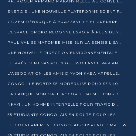
PR. ROGER ARMAND MAKANY RÉÉLU AU CONSEIL DE L’AUF
ÉNERGIE : UNE NOUVELLE PLATEFORME SCIENTIFIQUE POUR LA TRANSITION ÉNERGÉTIQUE EN AFRIQUE CENTRALE
GOZEM DÉBARQUE À BRAZZAVILLE ET PRÉPARE SON ARRIVÉE À POINTE-NOIRE
L’ESPACE OPOKO REDONNE ESPOIR À PLUS DE 775 ÉLÈVES AUTOCHTONES DANS LE NORD DU CONGO
PAUL VALISE MATOMBÉ MISE SUR LA SENSIBILISATION POUR ÉRAQUER LE GRAND BANDITISME
UNE NOUVELLE DIRECTION ENVIRONNEMENTALE POUR RENFORCER LA GESTION DES DONNÉES AU CONGO
LE PRÉSIDENT SASSOU N’GUESSO LANCE PAR ANTICIPATION LA 39ÈME JOURNÉE NATIONALE DE L’ARBRE
L’ASSOCIATION LES AMIS D’YVON KABA APPELLENT DENIS SASSOU N’GUESSO À SE PORTER CANDIDAT
CONGO : LE BCBTP SE MODERNISE POUR SES 40 ANS D’EXISTENCE
LA BANQUE MONDIALE ACCORDE 60 MILLIONS DE DOLLARS POUR LA RÉSILIENCE URBAINE AU CONGO
NKAYI : UN HOMME INTERPELLÉ POUR TRAFIC D’UN BÉBÉ CHIMPANZÉ
55 ÉTUDIANTS CONGOLAIS EN ROUTE POUR LES UNIVERSITÉS ALGÉRIENNES
LE GOUVERNEMENT CONGOLAIS SUSPEND L’IMPORTATION DES MACHETTES ET DES MOTOS
55 ÉTUDIANTS CONGOLAIS EN ROUTE POUR LES UNIVERSITÉS ALGÉRIENNES