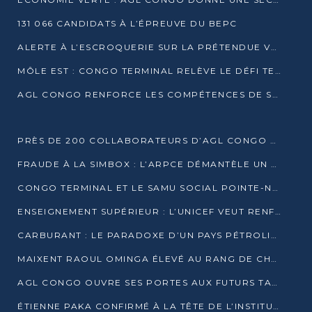
131 066 CANDIDATS À L’ÉPREUVE DU BEPC
ALERTE À L’ESCROQUERIE SUR LA PRÉTENDUE VENTE DE PARCELLES AFAT
MÔLE EST : CONGO TERMINAL RELÈVE LE DÉFI TECHNIQUE DES SABLES BITUMINEUX
AGL CONGO RENFORCE LES COMPÉTENCES DE SES ÉQUIPES AVEC LA CERTIFICATION CACES® R483
PRÈS DE 200 COLLABORATEURS D’AGL CONGO EN FORMATION JUSQU’EN JUILLET
FRAUDE À LA SIMBOX : L’ARPCE DÉMANTÈLE UN RÉSEAU UTILISANT DES CARTES SIM OUGANDAISES
CONGO TERMINAL ET LE SAMU SOCIAL POINTE-NOIRE RENOUVELLENT LEUR PARTENARIAT EN FAVEUR DES JEUNES VULNÉRABLES
ENSEIGNEMENT SUPÉRIEUR : L’UNICEF VEUT RENFORCER LA RECHERCHE SUR LES QUESTIONS DE L’ENFANCE
CARBURANT : LE PARADOXE D’UN PAYS PÉTROLIER CONFRONTÉ À DES PÉNURIES RÉCURRENTES
MAIXENT RAOUL OMINGA ÉLEVÉ AU RANG DE CHEVALIER DE L’ORDRE DE L’AMITIÉ ENTRE LA RUSSIE ET LE CONGO
AGL CONGO OUVRE SES PORTES AUX FUTURS TALENTS DE LA LOGISTIQUE
ÉTIENNE PAKA CONFIRMÉ À LA TÊTE DE L’INSTITUT GÉOGRAPHIQUE NATIONAL