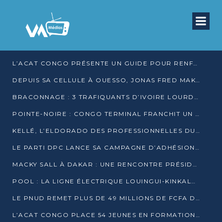
L’ACAT CONGO PRÉSENTE UN GUIDE POUR RENFORCER LES GARANTIES JUDICIAIRES EN GARDE À VUE
DEPUIS SA CELLULE À OUESSO, JONAS FRED MAKITA DÉNONCE CE QU’IL QUALIFIE DE DÉNI DE JUSTICE
BRACONNAGE : 3 TRAFIQUANTS D’IVOIRE LOURDEMENT CONDAMNÉS À DJAMBALA
POINTE-NOIRE : CONGO TERMINAL FRANCHIT UN CAP HISTORIQUE AVEC 99 MOUVEMENTS/HEURE
KELLÉ, L’ELDORADO DES PROFESSIONNELLES DU SEXE
LE PARTI DPC LANCE SA CAMPAGNE D’ADHÉSIONS ET VEUT STRUCTURER SA PRÉSENCE DANS LES 15 DÉPARTEMENTS
MACKY SALL À DAKAR : UNE RENCONTRE PRÉSIDENTIELLE QUI DIVISE L’OPINION SÉNÉGALAISE
POOL : LA LIGNE ÉLECTRIQUE LOUINGUI-KINKALA-BOKO MISE EN SERVICE
LE PNUD REMET PLUS DE 49 MILLIONS DE FCFA D’ÉQUIPEMENTS POUR ACCÉLÉRER LA NUMÉRISATION DU SYSTÈME DE SANTÉ
L’ACAT CONGO PLACE 54 JEUNES EN FORMATION PROFESSIONNELLE