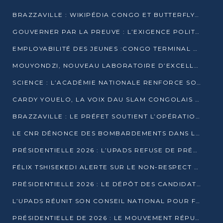
BRAZZAVILLE : WIKIPÉDIA CONGO ET BUTTERFLY SCELLENT UN PARTENARIAT POUR STRUCTURER LE BÉNÉVOLAT NUMÉRIQUE
GOUVERNER PAR LA PREUVE : L’EXIGENCE POLITIQUE DU XXIᵉ SIÈCLE
EMPLOYABILITÉ DES JEUNES :CONGO TERMINAL S’ALLIE À L’ESCIC POUR RAPPROCHER L’ÉCOLE DU TERRAIN
MOUYONDZI, NOUVEAU LABORATOIRE D’EXCELLENCE PÉDAGOGIQUE AVEC L’ENFICE
SCIENCE : L’ACADÉMIE NATIONALE RENFORCE SON ÉQUIPE ET TRACE SA FEUILLE DE ROUTE 2026
CARDY YOUELO, LA VOIX DAU SLAM CONGOLAIS QUI INTERPELLE LE MONDE
BRAZZAVILLE : LE PRÉFET SOUTIENT L’OPÉRATION « ZÉRO KULUNA » ET APPELLE À LA VIGILANCE CITOYENNE
LE CNR DÉNONCE DES BOMBARDEMENTS DANS LE POOL ET ACCUSE LE GOUVERNEMENT
PRÉSIDENTIELLE 2026 : L’UPADS REFUSE DE PRÉSENTER UN CANDIDAT ET DÉNONCE UN PROCESSUS NON CRÉDIBLE
FÉLIX TSHISEKEDI ALERTE SUR LE NON-RESPECT DES ENGAGEMENTS DE PAIX APRÈS SA RENCONTRE AVEC D. SASSOU-NGUESSO
PRÉSIDENTIELLE 2026 : LE DÉPÔT DES CANDIDATURES OUVERT DU 29 JANVIER AU 12 FÉVRIER
L’UPADS RÉUNIT SON CONSEIL NATIONAL POUR FIXER SA LIGNE POLITIQUE À DEUX MOIS DE LA PRÉSIDENTIELLE
PRÉSIDENTIELLE DE 2026 : LE MOUVEMENT RÉPUBLICAIN DÉNONCE UNE CONVOCATION ÉLECTORALE « OPAQUE ET PRÉCIPITÉE »