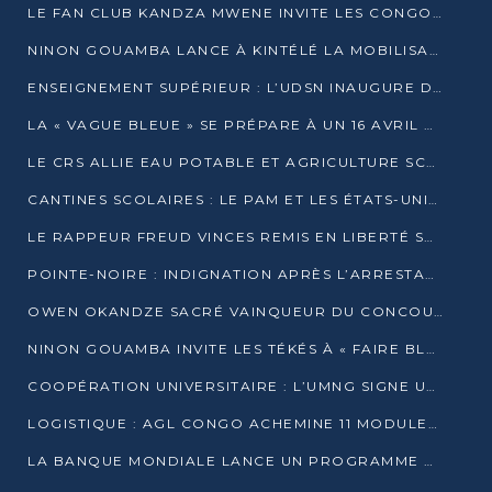
LE FAN CLUB KANDZA MWENE INVITE LES CONGOLAIS À UNE FORTE AFFLUENCE AU STADE DE KINTÉLÉ
NINON GOUAMBA LANCE À KINTÉLÉ LA MOBILISATION POUR L’INVESTITURE DR DSN
ENSEIGNEMENT SUPÉRIEUR : L’UDSN INAUGURE DES LABORATOIRES POUR BOOSTER LA FORMATION PRATIQUE
LA « VAGUE BLEUE » SE PRÉPARE À UN 16 AVRIL HISTORIQUE
LE CRS ALLIE EAU POTABLE ET AGRICULTURE SCOLAIRE AU CŒUR DE LA TRANSFORMATION DES ÉCOLES RURALES
CANTINES SCOLAIRES : LE PAM ET LES ÉTATS-UNIS AU CONTACT DES ÉCOLIERS DE KINKALA
LE RAPPEUR FREUD VINCES REMIS EN LIBERTÉ SOUS PRESSION MÉDIATIQUE
POINTE-NOIRE : INDIGNATION APRÈS L’ARRESTATION DU RAPPEUR FREUD VINCES
OWEN OKANDZE SACRÉ VAINQUEUR DU CONCOURS SLAM POUR LA VIE
NINON GOUAMBA INVITE LES TÉKÉS À « FAIRE BLOC » POUR PESER DANS LE DÉBAT NATIONAL
COOPÉRATION UNIVERSITAIRE : L’UMNG SIGNE UN ACCORD STRATÉGIQUE AVEC L’UNIVERSITÉ HAINAN EN CHINE
LOGISTIQUE : AGL CONGO ACHEMINE 11 MODULES GÉANTS JUSQU’À BRAZZAVILLE
LA BANQUE MONDIALE LANCE UN PROGRAMME DE 394 MILLIONS DE DOLLARS POUR LE BASSIN DU CONGO