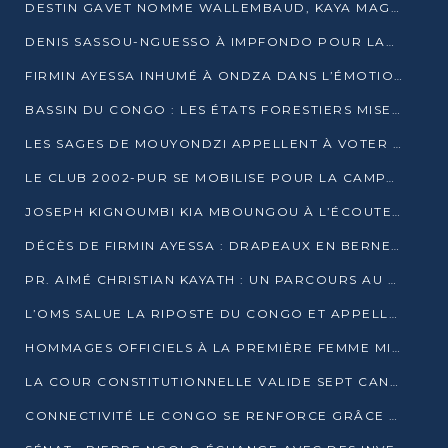
DESTIN GAVET NOMME WALLEMBAUD, KAYA MAGANE, BOUDZIKA ET MBOUSSA-ELLAH AUX COMMANDES DE SA CAMPAGNE
DENIS SASSOU-NGUESSO À IMPFONDO POUR LANCER LE CORRIDOR 13
FIRMIN AYESSA INHUMÉ À ONDZA DANS L’ÉMOTION ET LE RECUEILLEMENT
BASSIN DU CONGO : LES ÉTATS FORESTIERS MISENT SUR LES MARCHÉS CARBONE
LES SAGES DE MOUYONDZI APPELLENT À VOTER DENIS SASSOU-NGUESSO
LE CLUB 2002-PUR SE MOBILISE POUR LA CAMPAGNE
JOSEPH KIGNOUMBI KIA MBOUNGOU À L’ÉCOUTE DE TALANGAÏ
DÉCÈS DE FIRMIN AYESSA : DRAPEAUX EN BERNE LUNDI
PR. AIMÉ CHRISTIAN KAYATH : UN PARCOURS AU SERVICE DE LA RECHERCHE ET DE L’INNOVATION
L’OMS SALUE LA RIPOSTE DU CONGO ET APPELLE À DES RÉFORMES DURABLES
HOMMAGES OFFICIELS À LA PREMIÈRE FEMME MINISTRE DU CONGO
LA COUR CONSTITUTIONNELLE VALIDE SEPT CANDIDATURES POUR LA PRÉSIDENTIELLE
CONNECTIVITÉ LE CONGO SE RENFORCE GRÂCE AU CÂBLE 2AFRICA