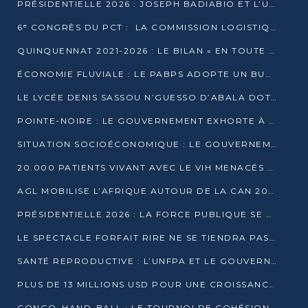
PRÉSIDENTIELLE 2026 : JOSEPH BADIABIO ET L’UDH-YUKI JOUENT LA PRUDENCE
6ᵉ CONGRÈS DU PCT : LA COMMISSION LOGISTIQUE ASSURE LA DISTRIBUTION DES KITS
QUINQUENNAT 2021-2026 : LE BILAN « EN TOUTE TRANSPARENCE » PRÉSENTÉ À LA PRESSE
ÉCONOMIE FLUVIALE : LE PABPS ADOPTE UN BUDGET 2026 DE PLUS DE 2,7 MILLIARDS FCFA
LE LYCÉE DENIS SASSOU N’GUESSO D’ABALA DOTÉ D’UNE SALLE MULTIMÉDIA
POINTE-NOIRE : LE GOUVERNEMENT EXHORTE À UN USAGE RESPONSABLE DU NOUVEAU MATÉRIEL MUNICIPAL
SITUATION SOCIOÉCONOMIQUE : LE GOUVERNEMENT INTERPELLÉ DEVANT LE SÉNAT
20.000 PATIENTS VIVANT AVEC LE VIH MENACÉS D’ARRÊT DE TRAITEMENT
AGL MOBILISE L’AFRIQUE AUTOUR DE LA CAN 2025
PRÉSIDENTIELLE 2026 : LA FORCE PUBLIQUE SE PRÉPARE À SÉCURISER LE SCRUTIN
LE SPECTACLE FORFAIT RIRE NE SE TIENDRA PAS LE 1ER JANVIER
SANTÉ REPRODUCTIVE : L’UNFPA ET LE GOUVERNEMENT AFFINENT LES PRIORITÉS DE 2026
PLUS DE 13 MILLIONS USD POUR UNE CROISSANCE VERTE ET SOUVERAINE
CONGO–HAND-BALL : LE TOURNOI DE COHÉSION ET DE FRATERNITÉ ALLUME SES LAMPIONS À BRAZZAVILLE