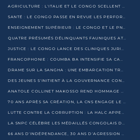
AGRICULTURE : L’ITALIE ET LE CONGO SCELLENT UN PARTENARIAT POUR UNE PRODUCTION LOCALE DURABLE
SANTÉ : LE CONGO PASSE EN REVUE LES PERFORMANCES DE SES HÔPITAUX À MI-PARCOURS
ENSEIGNEMENT SUPÉRIEUR : LE CONGO ET LE PNUD VEULENT RAPPROCHER LA FORMATION UNIVERSITAIRE DES BESOINS DU MARCHÉ DE L’EMPLOI
QUATRE PRÉSUMÉS DÉLINQUANTS FAUNIQUES ATTENDUS DEVANT LA JUSTICE POUR TRAFIC D’IVOIRE
JUSTICE : LE CONGO LANCE DES CLINIQUES JURIDIQUES POUR RAPPROCHER LE DROIT DES CITOYENS
FRANCOPHONIE : COUMBA BA INTENSIFIE SA CAMPAGNE POUR LA SUCCESSION À LA TÊTE DE L’OIF
DRAME SUR LA SANGHA : UNE EMBARCATION TRANSPORTANT DES FIDÈLES DE « NZAMBÉ YA L’HUILE » FAIT NAUFRAGE À OUESSO
DES JEUNES S’INITIENT À LA GOUVERNANCE CONTINENTALE À BRAZZAVILLE
ANATOLE COLLINET MAKOSSO REND HOMMAGE À JEAN-PAUL PIGASSE
70 ANS APRÈS SA CRÉATION, LA CNS ENGAGE LE VIRAGE DE LA DIGITALISATION
LUTTE CONTRE LA CORRUPTION : LA HALC APPELLE À PASSER DES DISCOURS AUX ACTES
LA SNPC CÉLÈBRE LES MÉDAILLÉS CONGOLAIS DES OLYMPIADES PANAFRICAINES DE MATHÉMATIQUES 2026
66 ANS D’INDÉPENDANCE, 30 ANS D’AGRESSION RWANDAISE : 4 PRÉSIDENCES, UN ÉCHEC COLLECTIF