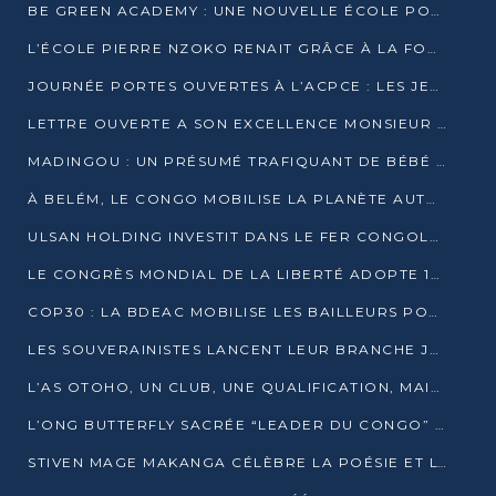
BE GREEN ACADEMY : UNE NOUVELLE ÉCOLE POUR LES MÉTIERS DE L’ÉCOLOGIE À POINTE-NOIRE
L’ÉCOLE PIERRE NZOKO RENAIT GRÂCE À LA FONDATION MUCODEC
JOURNÉE PORTES OUVERTES À L’ACPCE : LES JEUNES EN IMMERSION DANS L’ENTREPRISE
LETTRE OUVERTE A SON EXCELLENCE MONSIEUR DENIS SASSOU NGUESSO, PRESIDENT DE LAREPUBLIQUE DU CONGO
MADINGOU : UN PRÉSUMÉ TRAFIQUANT DE BÉBÉ CHIMPANZÉ FIXÉ SUR SON SORT LE 20 NOVEMBRE
À BELÉM, LE CONGO MOBILISE LA PLANÈTE AUTOUR DU FONDS BLEU POUR LE BASSIN DU CONGO
ULSAN HOLDING INVESTIT DANS LE FER CONGOLAIS
LE CONGRÈS MONDIAL DE LA LIBERTÉ ADOPTE 14 RÉSOLUTIONS HISTORIQUES
COP30 : LA BDEAC MOBILISE LES BAILLEURS POUR LE FONDS BLEU DU BASSIN DU CONGO
LES SOUVERAINISTES LANCENT LEUR BRANCHE JEUNE À BRAZZAVILLE
L’AS OTOHO, UN CLUB, UNE QUALIFICATION, MAIS ENCORE DES DOUTES
L’ONG BUTTERFLY SACRÉE “LEADER DU CONGO” AU PRIX D’EXCELLENCE 2025
STIVEN MAGE MAKANGA CÉLÈBRE LA POÉSIE ET L’HUMAIN AVEC SON RECUEIL “HECTARE”