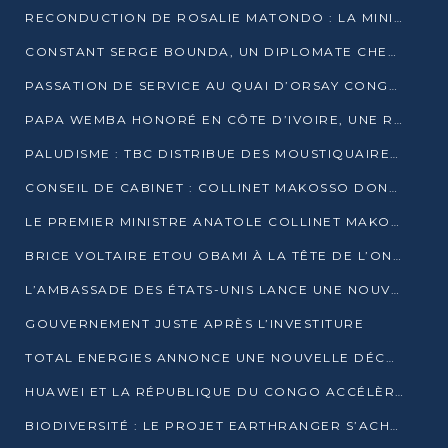
RECONDUCTION DE ROSALIE MATONDO : LA MINISTRE PROMET D’ACCÉLÉRER LE TRAITEMENT DES DOSSIERS ET DE RELEVER DE NOUVEAUX DÉFIS
CONSTANT SERGE BOUNDA, UN DIPLOMATE CHEVRONNÉ AUX COMMANDES DES AFFAIRES ÉTRANGÈRES
PASSATION DE SERVICE AU QUAI D’ORSAY CONGOLAIS : GAKOSSO PASSE LE FLAMBEAU À BOUNDA
PAPA WEMBA HONORÉ EN CÔTE D’IVOIRE, UNE RUE PORTE DÉSORMAIS SON NOM
PALUDISME : TBC DISTRIBUE DES MOUSTIQUAIRES DANS DEUX CSI DE BRAZZAVILLE
CONSEIL DE CABINET : COLLINET MAKOSSO DONNE SES DERNIÈRES ORIENTATIONS
LE PREMIER MINISTRE ANATOLE COLLINET MAKOSSO DÉMISSIONNE AVEC SON GOUVERNEMENT
BRICE VOLTAIRE ETOU OBAMI À LA TÊTE DE L’ONEC-C POUR TROIS ANS
L’AMBASSADE DES ÉTATS-UNIS LANCE UNE NOUVELLE COHORTE DU PROGRAMME ACCESS MICRO-SCHOLARSHIP
GOUVERNEMENT JUSTE APRÈS L’INVESTITURE
TOTAL ENERGIES ANNONCE UNE NOUVELLE DÉCOUVERTE D’HYDROCARBURES SUR LE PERMIS MOHO AU LARGE DU CONGO
HUAWEI ET LA RÉPUBLIQUE DU CONGO ACCÉLÈRENT LEUR PARTENARIAT
BIODIVERSITÉ : LE PROJET EARTHRANGER S’ACHÈVE, MAIS LES DÉFIS DEMEURENT