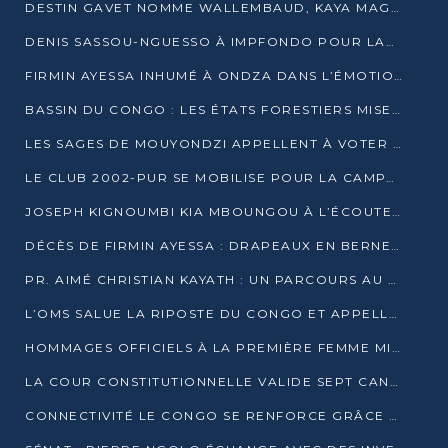
DESTIN GAVET NOMME WALLEMBAUD, KAYA MAGANE, BOUDZIKA ET MBOUSSA-ELLAH AUX COMMANDES DE SA CAMPAGNE
DENIS SASSOU-NGUESSO À IMPFONDO POUR LANCER LE CORRIDOR 13
FIRMIN AYESSA INHUMÉ À ONDZA DANS L’ÉMOTION ET LE RECUEILLEMENT
BASSIN DU CONGO : LES ÉTATS FORESTIERS MISENT SUR LES MARCHÉS CARBONE
LES SAGES DE MOUYONDZI APPELLENT À VOTER DENIS SASSOU-NGUESSO
LE CLUB 2002-PUR SE MOBILISE POUR LA CAMPAGNE
JOSEPH KIGNOUMBI KIA MBOUNGOU À L’ÉCOUTE DE TALANGAÏ
DÉCÈS DE FIRMIN AYESSA : DRAPEAUX EN BERNE LUNDI
PR. AIMÉ CHRISTIAN KAYATH : UN PARCOURS AU SERVICE DE LA RECHERCHE ET DE L’INNOVATION
L’OMS SALUE LA RIPOSTE DU CONGO ET APPELLE À DES RÉFORMES DURABLES
HOMMAGES OFFICIELS À LA PREMIÈRE FEMME MINISTRE DU CONGO
LA COUR CONSTITUTIONNELLE VALIDE SEPT CANDIDATURES POUR LA PRÉSIDENTIELLE
CONNECTIVITÉ LE CONGO SE RENFORCE GRÂCE AU CÂBLE 2AFRICA