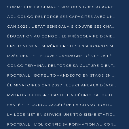
SOMMET DE LA CEMAC : SASSOU N’GUESSO APPELLE À LA VIGILANCE FACE AUX RISQUES ÉCONOMIQUES
AGL CONGO RENFORCE SES CAPACITÉS AVEC UNE GRUE DE 250 TONNES
CAN 2025 : L’ÉTAT SÉNÉGALAIS COUVRE SES CHAMPIONS D’AFRIQUE DE RÉCOMPENSES EXCEPTIONNELLES
ÉDUCATION AU CONGO : LE PRÉSCOLAIRE DEVIENT OBLIGATOIRE, LE BTS CONSACRÉ DIPLÔME D’ÉTAT
ENSEIGNEMENT SUPÉRIEUR : LES ENSEIGNANTS MAINTIENNENT LA GRÈVE ET EXIGENT UN ACCORD ÉCRIT AVEC L’ÉTAT
PRÉSIDENTIELLE 2026 : CAMPAGNE DÈS LE 28 FÉVRIER, SCRUTIN LES 12 ET 15 MARS
CONGO TERMINAL RENFORCE SA CULTURE D’ENTREPRISE AVEC LE PROGRAMME « WIN TOGETHER »
FOOTBALL : BOREL TOMANDZOTO EN STAGE EN ESPAGNE AVEC POLISSYA FC
ÉLIMINATOIRES CAN 2027 : LES CHAPEAUX DÉVOILÉS, LE CONGO FIXÉ SUR SON SORT
PROPOS DU DGSP : CASTELLIN CÉDRIC BALOU DÉNONCE DES PROPOS INTIMIDANTS
SANTÉ : LE CONGO ACCÉLÈRE LA CONSOLIDATION DE L’OFFRE DE SOINS
LA LCDE MET EN SERVICE UNE TROISIÈME STATION D’EAU POTABLE À MFILOU
FOOTBALL : L’OL CONFIE SA FORMATION AU CONGOLAIS CHRISTIAN BASSILA