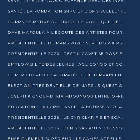
SÉNAT : PIERRE NGOLO ÉCHANGE AVEC DES INVESTISSEURS DU NUMÉRIQUE
SANTÉ : LA FONDATION SNPC ET L’OMS SCELLENT UN PARTENARIAT STRATÉGIQUE DE TROIS ANS
L’UPRN SE RETIRE DU DIALOGUE POLITIQUE DE DJAMBALA : TENSIONS DANS LE PRÉ-ÉLECTORAL CONGOLAIS
DAVE MAFOULA À L’ÉCOUTE DES ARTISTES POUR REDÉFINIR SA POLITIQUE CULTURELLE
PRÉSIDENTIELLE DE MARS 2026 : SEPT DOSSIERS DE CANDIDATURE ENREGISTRÉS À LA CLÔTURE DES DÉPÔTS
PRÉSIDENTIELLE 2026 : DESTIN GAVET SE POSE EN CANDIDAT DU « RAS-LE-BOL »
EMPLOYABILITÉ DES JEUNES : AGL CONGO ET CONGO TERMINAL S’ALLIENT À UCAC-ICAM
LE MJPU DÉPLOIE SA STRATÉGIE DE TERRAIN EN FAVEUR DE DSN
ÉLECTION PRÉSIDENTIELLE DE MARS : 3 QUESTIONS À UN EXPERT CONGOLAIS DE LA CYBERSÉCURITÉ
JOSEPH KIGNOUMBI KIA MBOUNGOU ENTRE OFFICIELLEMENT EN COURSE POUR LA PRÉSIDENTIELLE
ÉDUCATION : LA FCRM LANCE LA BOURSE SCOLAIRE FRANCINE-NTOUMI POUR PROMOUVOIR LES FILIÈRES SCIENTIFIQUES
PRÉSIDENTIELLE 2026 : LE CNR CLARIFIE ET ÉCARTE LA CANDIDATURE DU PASTEUR NTUMI
PRÉSIDENTIELLE 2026 : DENIS SASSOU N’GUESSO ANNONCE OFFICIELLEMENT SA CANDIDATURE
ENSEIGNEMENT SUPÉRIEUR : LE CAMES APPELLE À UNE UNIVERSITÉ AFRICAINE AXÉE SUR L’EMPLOYABILITÉ