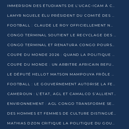
IMMERSION DES ÉTUDIANTS DE L’UCAC-ICAM À CONGO TERMINAL
LAMYR NGUELE ÉLU PRÉSIDENT DU COMITÉ DES MEMBRES D’HONNEUR DU PCT
FOOTBALL : CLAUDE LE ROY OFFICIELLEMENT NOMMÉ SÉLECTIONNEUR DU CONGO
CONGO TERMINAL SOUTIENT LE RECYCLAGE DES DÉCHETS PLASTIQUES À POINTE-NOIRE
CONGO TERMINAL ET RENATURA CONGO POURSUIVENT LEUR COMBAT POUR LA BIODIVERSITÉ
COUPE DU MONDE 2026 : QUAND LA POLITIQUE MENACE L’UNIVERSALITÉ DU FOOTBALL
COUPE DU MONDE : UN ARBITRE AFRICAIN REFUSÉ À L’ENTRÉE DES ÉTATS-UNIS
LE DÉPUTÉ HELLOT MATSON MAMPOUYA FRÔLE LA MORT LORS D’UNE EMBUSCADE DZNS LE POOL
FOOTBALL : LE GOUVERNEMENT AUTORISE LA FECOFOOT À OCCUPER LES COMPLEXES SPORTIFS
CAMEROUN : L’ÉTAT, AGL ET CAMALCO S’ALLIENT POUR UN MÉGA-PROJET FERROVIAIRE
ENVIRONNEMENT : AGL CONGO TRANSFORME SES DÉCHETS EN OUTILS DE FORMATION
DES HOMMES ET FEMMES DE CULTURE DISTINGUÉS POUR LEUR ENGAGEMENT PAR BANTOU CULTURE
MATHIAS DZON CRITIQUE LA POLITIQUE DU GOUVERNEMENT ET ALERTE SUR LA DETTE DU CONGO