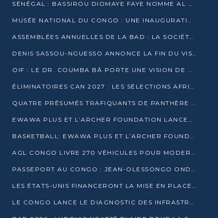
SÉNÉGAL : BASSIROU DIOMAYE FAYE NOMME AL AMINOU LÔ PREMIER MINISTRE
MUSÉE NATIONAL DU CONGO : UNE INAUGURATION PORTEUSE D’ESPOIR POUR LA CULTURE
ASSEMBLÉES ANNUELLES DE LA BAD : LA SOCIÉTÉ CIVILE CONGOLAISE À LA RECHERCHE DE PARTENAIRES POUR SES PROJETS
DENIS SASSOU-NGUESSO ANNONCE LA FIN DU VISA POUR LES AFRICAINS EN 2027
OIF : LE DR. COUMBA BÂ PORTE UNE VISION DE DIALOGUE, DE STABILITÉ ET DE RÉFORME À LA TÊTE
ÉLIMINATOIRES CAN 2027 : LES SÉLECTIONS AFRICAINES CONNAISSENT LEURS ADVERSAIRES
QUATRE PRÉSUMÉS TRAFIQUANTS DE PANTHÈRE ARRÊTÉS À EWO
EWAWA PLUS ET L’ARCHER FOUNDATION LANCENT UN CAMP DE BASKET POUR LES JEUNES À BRAZZAVILLE
BASKETBALL: EWAWA PLUS ET L’ARCHER FOUNDATION LANCENT UN CAMP POUR LES JEUNES
AGL CONGO LIVRE 270 VÉHICULES POUR MODERNISER LE TRANSPORT URBAIN
PASSEPORT AU CONGO : JEAN-OLESSONGO ONDAYE VEUT METTRE FIN AUX LENTEURS ADMINISTRATIVES
LES ÉTATS-UNIS FINANCERONT LA MISE EN PLACE DE JUSQU’À 50 CLINIQUES DE LUTTE CONTRE L’EBOLA
LE CONGO LANCE LE DIAGNOSTIC DES INFRASTRUCTURES SPORTIVES DU COMPLEXE DE KINTÉLÉ