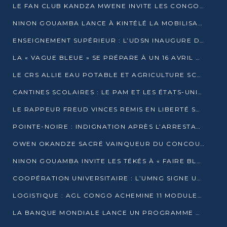
LE FAN CLUB KANDZA MWENE INVITE LES CONGOLAIS À UNE FORTE AFFLUENCE AU STADE DE KINTÉLÉ
NINON GOUAMBA LANCE À KINTÉLÉ LA MOBILISATION POUR L’INVESTITURE DR DSN
ENSEIGNEMENT SUPÉRIEUR : L’UDSN INAUGURE DES LABORATOIRES POUR BOOSTER LA FORMATION PRATIQUE
LA « VAGUE BLEUE » SE PRÉPARE À UN 16 AVRIL HISTORIQUE
LE CRS ALLIE EAU POTABLE ET AGRICULTURE SCOLAIRE AU CŒUR DE LA TRANSFORMATION DES ÉCOLES RURALES
CANTINES SCOLAIRES : LE PAM ET LES ÉTATS-UNIS AU CONTACT DES ÉCOLIERS DE KINKALA
LE RAPPEUR FREUD VINCES REMIS EN LIBERTÉ SOUS PRESSION MÉDIATIQUE
POINTE-NOIRE : INDIGNATION APRÈS L’ARRESTATION DU RAPPEUR FREUD VINCES
OWEN OKANDZE SACRÉ VAINQUEUR DU CONCOURS SLAM POUR LA VIE
NINON GOUAMBA INVITE LES TÉKÉS À « FAIRE BLOC » POUR PESER DANS LE DÉBAT NATIONAL
COOPÉRATION UNIVERSITAIRE : L’UMNG SIGNE UN ACCORD STRATÉGIQUE AVEC L’UNIVERSITÉ HAINAN EN CHINE
LOGISTIQUE : AGL CONGO ACHEMINE 11 MODULES GÉANTS JUSQU’À BRAZZAVILLE
LA BANQUE MONDIALE LANCE UN PROGRAMME DE 394 MILLIONS DE DOLLARS POUR LE BASSIN DU CONGO