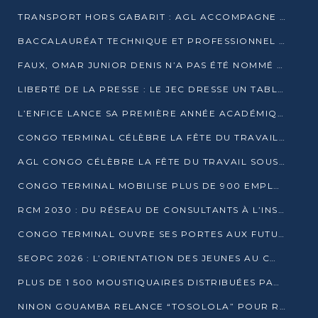
TRANSPORT HORS GABARIT : AGL ACCOMPAGNE LE DÉVELOPPEMENT DU SECTEUR BRASSICOLE AU CONGO
BACCALAURÉAT TECHNIQUE ET PROFESSIONNEL : 16 352 CANDIDATS LANCÉS DANS LES ÉPREUVES D’EPS
FAUX, OMAR JUNIOR DENIS N’A PAS ÉTÉ NOMMÉ AIDE DE CAMP ADJOINT DE DENIS SASSOU NGUESSO
LIBERTÉ DE LA PRESSE : LE JEC DRESSE UN TABLEAU PRÉOCCUPANT AU CONGO
L’ENFICE LANCE SA PREMIÈRE ANNÉE ACADÉMIQUE AVEC 100 FUTURS ENSEIGNANTS
CONGO TERMINAL CÉLÈBRE LA FÊTE DU TRAVAIL AVEC SES COLLABORATEURS À POINTE-NOIRE
AGL CONGO CÉLÈBRE LA FÊTE DU TRAVAIL SOUS LE SIGNE DE LA COHÉSION
CONGO TERMINAL MOBILISE PLUS DE 900 EMPLOYÉS AUTOUR DE LA SÉCURITÉ AU TRAVAIL
RCM 2030 : DU RÉSEAU DE CONSULTANTS À L’INSTRUMENT DE PUISSANCE EN AFRIQUE FRANCOPHONE
CONGO TERMINAL OUVRE SES PORTES AUX FUTURS INGÉNIEURS AU FORUM DES MÉTIERS D’UCAC-ICAM
SEOPC 2026 : L’ORIENTATION DES JEUNES AU CŒUR DE LA DEUXIÈME ÉDITION
PLUS DE 1 500 MOUSTIQUAIRES DISTRIBUÉES PAR AGL ET CONGO TERMINAL DANS LA LUTTE CONTRE LE PALUDISME
NINON GOUAMBA RELANCE “TOSOLOLA” POUR RENFORCER LE DIALOGUE AVEC LES CITOYENS