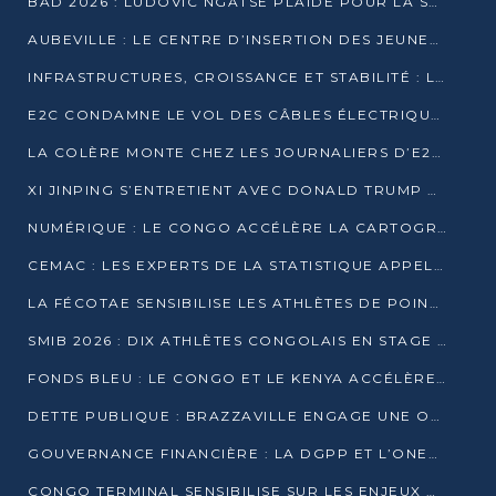
BAD 2026 : LUDOVIC NGATSÉ PLAIDE POUR LA SOUVERAINETÉ FINANCIÈRE AFRICAINE
AUBEVILLE : LE CENTRE D’INSERTION DES JEUNES PRÊT À OUVRIR SES PORTES
INFRASTRUCTURES, CROISSANCE ET STABILITÉ : LA GUINÉE AFFÛTE SES AMBITIONS
E2C CONDAMNE LE VOL DES CÂBLES ÉLECTRIQUES APRÈS UNE VIDÉO VIRALE
LA COLÈRE MONTE CHEZ LES JOURNALIERS D’E2C QUI DÉNONCENT 20 ANS DE PRÉCARITÉ
XI JINPING S’ENTRETIENT AVEC DONALD TRUMP À BEIJING
NUMÉRIQUE : LE CONGO ACCÉLÈRE LA CARTOGRAPHIE DE SES INFRASTRUCTURES DIGITALES
CEMAC : LES EXPERTS DE LA STATISTIQUE APPELLENT À RENFORCER LA SÉCURISATION DES DONNÉES
LA FÉCOTAE SENSIBILISE LES ATHLÈTES DE POINTE-NOIRE À L’HYGIÈNE ALIMENTA
SMIB 2026 : DIX ATHLÈTES CONGOLAIS EN STAGE AU KENYA
FONDS BLEU : LE CONGO ET LE KENYA ACCÉLÈRENT LA MOBILISATION DES FINANCEMENTS
DETTE PUBLIQUE : BRAZZAVILLE ENGAGE UNE OPÉRATION DE RACHAT DE 575 MILLIONS DE DOLLARS
GOUVERNANCE FINANCIÈRE : LA DGPP ET L’ONEC-C VERS UN PARTENARIAT POUR ASSAINIR LES ENTREPRISES PUBLIQUES
CONGO TERMINAL SENSIBILISE SUR LES ENJEUX DE LA SANTÉ MENTALE EN