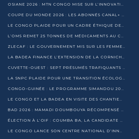
OSIANE 2026 : MTN CONGO MISE SUR L’INNOVATION POUR RELEVER LES DÉFIS AFRICAINS
COUPE DU MONDE 2026 : LES ABONNÉS CANAL+ AU CONGO DÉÇUS À QUELQUES JOURS DU COUP D’ENVOI
LE CONGO PLAIDE POUR UN CADRE ÉTHIQUE DE L’INTELLIGENCE ARTIFICIELLE À DAKAR
L’OMS REMET 25 TONNES DE MÉDICAMENTS AU CONGO POUR RENFORCER LA RIPOSTE AUX ÉPIDÉMIES
ZLECAF : LE GOUVERNEMENT MIS SUR LES FEMMES ENTREPRENEURES
LA BADEA FINANCE L’EXTENSION DE LA CORNICHE SUD DE BRAZZAVILLE
CUVETTE-OUEST : SEPT PRÉSUMÉS TRAFIQUANTS DE FAUNE INTERPELLÉS À EWO ET KELLÉ
LA SNPC PLAIDE POUR UNE TRANSITION ÉCOLOGIQUE PROGRESSIVE
CONGO-GUINÉE : LE PROGRAMME SIMANDOU 2040 AU CŒUR DES ÉCHANGES À LA BAD
LE CONGO ET LA BADEA EN VISITE DES CHANTIERS
BAD 2026 : MAMADI DOUMBOUYA RÉCOMPENSÉ PAR LE TROPHÉE BABACAR NDIAYE À BRAZZAVILLE
ÉLECTION À L’OIF : COUMBA BA, LA CANDIDATE DISCRÈTE QUI BOUSCULE LE JEU DIPLOMATIQUE
LE CONGO LANCE SON CENTRE NATIONAL D’INNOVATION