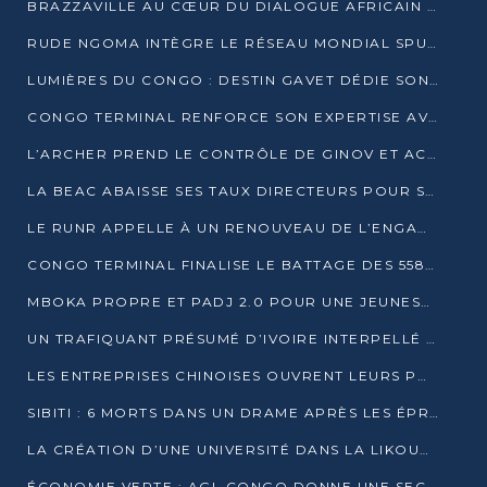
BRAZZAVILLE AU CŒUR DU DIALOGUE AFRICAIN SUR LES OBJECTIFS DE DÉVELOPPEMENT DURABLE
RUDE NGOMA INTÈGRE LE RÉSEAU MONDIAL SPUTNIK PRO APRÈS UNE FORMATION À MOSCOU
LUMIÈRES DU CONGO : DESTIN GAVET DÉDIE SON PRIX À L’UNITÉ NATIONALE ET À LA JEUNESSE
CONGO TERMINAL RENFORCE SON EXPERTISE AVEC NEUF NOUVEAUX FORMATEURS EN ENGINS PORTUAIRES
L’ARCHER PREND LE CONTRÔLE DE GINOV ET ACCÉLÈRE SON VIRAGE NUMÉRIQUE
LA BEAC ABAISSE SES TAUX DIRECTEURS POUR SOUTENIR LA CROISSANCE EN ZONE CEMAC
LE RUNR APPELLE À UN RENOUVEAU DE L’ENGAGEMENT MILITANT
CONGO TERMINAL FINALISE LE BATTAGE DES 558 PIEUX DU FUTUR QUAI DU MÔLE EST
MBOKA PROPRE ET PADJ 2.0 POUR UNE JEUNESSE PLUS AUTONOME
UN TRAFIQUANT PRÉSUMÉ D’IVOIRE INTERPELLÉ À DOLISIE
LES ENTREPRISES CHINOISES OUVRENT LEURS PORTES AUX JEUNES DIPLÔMÉS
SIBITI : 6 MORTS DANS UN DRAME APRÈS LES ÉPREUVES DU BEPC
LA CRÉATION D’UNE UNIVERSITÉ DANS LA LIKOUALA AU CŒUR D’UNE RÉFLEXION NATIONALE
ÉCONOMIE VERTE : AGL CONGO DONNE UNE SECONDE VIE À SES DÉCHETS INDUSTRIELS