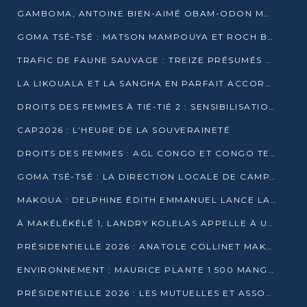
GAMBOMA, ANTOINE BIEN-AIMÉ OBAM-ODON MOBILISE LES 32 148 ÉLECTEURS EN FAVEUR DE DENIS SASSOU NGUESSO
GOMA TSÉ-TSÉ : MATSON MAMPOUYA ET ROCH BREDIN BISSALA NKOUNKOU EN CAMPAGNE DE PROXIMITÉ
TRAFIC DE FAUNE SAUVAGE : TREIZE PRÉSUMÉS TRAFIQUANTS INTERPELLÉS AU CONGO EN 2025
LA LIKOUALA ET LA SANGHA EN PARFAIT ACCORD AVEC LE PROJET DE SOCIÉTÉ DU CANDIDAT DENIS SASSOU-N’GUESSO
DROITS DES FEMMES À TIÉ-TIÉ 2 : SENSIBILISATION ET PÉDAGOGIE SUR LE DROIT DE VOTE
CAP2026 : L’HEURE DE LA SOUVERAINETÉ
DROITS DES FEMMES : AGL CONGO ET CONGO TERMINAL METTENT EN AVANT LE LEADERSHIP FÉMININ
GOMA TSÉ-TSÉ : LA DIRECTION LOCALE DE CAMPAGNE INTENSIFIE LA SENSIBILISATION DANS LES VILLAGES
MAKOUA : DELPHINE ÉDITH EMMANUEL LANCE LA CAMPAGNE POUR DENIS SASSOU-N’GUESSO
À MAKÉLÉKÉLÉ 1, LANDRY KOLELAS APPELLE À UNE MOBILISATION MASSIVE EN FAVEUR DE DENIS SASSOU-N’GUESSO
PRÉSIDENTIELLE 2026 : ANATOLE COLLINET MAKOSSO DÉFEND LE PROJET DE SOCIÉTÉ DE DENIS SASSOU NGUESSO
ENVIRONNEMENT : MAURICE PLANTE 1 500 MANGROVES POUR HONORER WANGARI MAATHAI
PRÉSIDENTIELLE 2026 : LES MUTUELLES ET ASSOCIATIONS S’IMPLIQUENT DANS LA CAMPAGNE ÉLECTORALE À TIÉ-TIÉ 2 (POINTE-NOIRE)