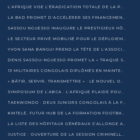
L’AFRIQUE VISE L’ÉRADICATION TOTALE DE LA POLIOMYÉLITE D’ICI 2026
LA BAD PROMET D’ACCÉLÉRER SES FINANCEMENTS AVEC LE MINISTÈRE DE L’ASSAINISSEMENT
SASSOU NGUESSO INAUGURE LE PRESTIGIEUX HÔTEL KEMPINSKI BRAZZAVILLE
LE SECTEUR PRIVÉ MOBILISÉ POUR LE DÉPLOIEMENT DE 19 MINI-CENTRALES SOLAIRES
YVON SANA BANGUI PREND LA TÊTE DE L’ASSOCIATION DES BANQUES CENTRALES AFRICAINES
DENIS SASSOU-NGUESSO PROMET LA « TRAQUE SANS RELÂCHE » DU GRAND BANDITISME
13 MILITAIRES CONGOLAIS DIPLÔMÉS EN MAINTENANCE INDUSTRIELLE APRÈS TROIS ANS DE FORMATION À L’UNIVERSITÉ MARIEN-NGOUABI
« BÂTIR, SERVIR, TRANSMETTRE » : LE NOUVEL OUVRAGE QUI INTERPELLE LES COLLECTIVITÉS
SYMPOSIUM DE L’ABCA : L’AFRIQUE PLAIDE POUR UN FINANCEMENT CLIMATIQUE ÉQUITABLE
TAEKWONDO : DEUX JUNIORS CONGOLAIS À LA FINALE D’OPEN SYRIES 2025 À ABIDJAN
KINTELÉ, FUTUR HUB DE LA FORMATION FOOTBALLISTIQUE AFRICAINE ?
LA LISTE DES HÔPITAUX GÉNÉRAUX S’ALLONGE AU CONGO
JUSTICE : OUVERTURE DE LA SESSION CRIMINELLE À BRAZZAVILLE AVEC 52 DOSSIERS AU RÔLE