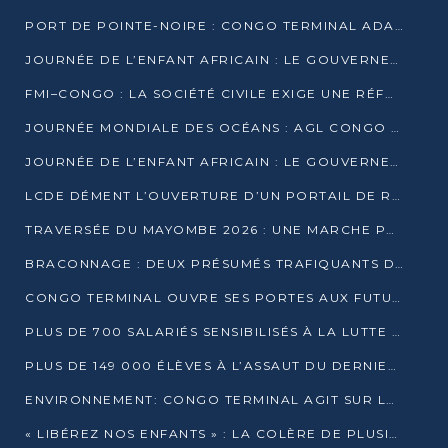
PORT DE POINTE-NOIRE : CONGO TERMINAL ADAPTE SON DRAGAGE AUX SABLES BITUMINEUX
JOURNÉE DE L’ENFANT AFRICAIN : LE GOUVERNEMENT RÉAFFIRME SON ENGAGEMENT POUR L’ACCÈS À L’EAU ET À L’ASSAINISSEMENT
FMI–CONGO : LA SOCIÉTÉ CIVILE EXIGE UNE RÉFORME DE LA FISCALITÉ PÉTROLIÈRE
JOURNÉE MONDIALE DES OCÉANS : AGL CONGO MOBILISE SES COLLABORATEURS POUR LA PRÉSERVATION DE LA BIODIVERSITÉ MARINE
JOURNÉE DE L’ENFANT AFRICAIN : LE GOUVERNEMENT MOBILISÉ POUR L’HYGIÈNE DANS LES ORPHELINATS
LCDE DÉMENT L’OUVERTURE D’UN PORTAIL DE RECRUTEMENT ET APPELLE À LA VIGILANCE
TRAVERSÉE DU MAYOMBE 2026 : UNE MARCHE POUR SENSIBILISER ET DÉPISTER AU DIABÈTE
BRACONNAGE : DEUX PRÉSUMÉS TRAFIQUANTS D’HIPPOPOTAME ÉCROUÉS À BRAZZAVILLE
CONGO TERMINAL OUVRE SES PORTES AUX FUTURS INGÉNIEURS DE L’UCAC-ICAM
PLUS DE 700 SALARIÉS SENSIBILISÉS À LA LUTTE CONTRE LA TUBERCULOSE À CONGO TERMINAL
PLUS DE 149 000 ÉLÈVES À L’ASSAUT DU DERNIER CEPE
ENVIRONNEMENT: CONGO TERMINAL AGIT SUR LE TERRAIN ET FORME LES PLUS JEUNES
« LIBÉREZ NOS ENFANTS » : LA COLÈRE DE PLUSIEURS MÈRES À BRAZZAVILLE CONTRE LA DGSP