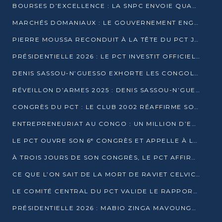
BOURSES D’EXCELLENCE : LA SNPC ENVOIE QUATRE NOUVEAUX TALENTS CONGOLAIS SE FORMER À BAKOU
MARCHÉS DOMANIAUX : LE GOUVERNEMENT ENGAGE LA STRUCTURATION DES TAXES D’ASSAINISSEMENT
PIERRE MOUSSA RECONDUIT À LA TÊTE DU PCT JUSQU’EN 2031
PRÉSIDENTIELLE 2026 : LE PCT INVESTIT OFFICIELLEMENT DENIS SASSOU NGUESSO
DENIS SASSOU-N’GUESSO EXHORTE LES CONGOLAIS À L’UNITÉ ET AU FAIR-PLAY DÉMOCRATIQUE EN 2026
RÉVEILLON D’ARMES 2025 : DENIS SASSOU-N’GUESSO GARANTIT DES ÉLECTIONS 2026 PAISIBLES ET SÉCURISÉES
CONGRÈS DU PCT : LE CLUB 2002 RÉAFFIRME SON SOUTIEN À DENIS SASSOU-N’GUESSO POUR 2026
ENTREPRENEURIAT AU CONGO : UN MILLION D’EUROS POUR FINANCER LES STARTUPS DÈS 2026
LE PCT OUVRE SON 6ᵉ CONGRÈS ET APPELLE À LA CANDIDATURE DE DENIS SASSOU NGUESSO
À TROIS JOURS DE SON CONGRÈS, LE PCT AFFIRME AVOIR ATTEINT TOUS SES OBJECTIFS
CE QUE L’ON SAIT DE LA MORT DE RAVIET CELVIC N’TSIANTSIE
LE COMITÉ CENTRAL DU PCT VALIDE LE RAPPORT DU CONGRÈS ET SOUTIENT DENIS SASSOU N’GUESSO
PRÉSIDENTIELLE 2026 : MABIO ZINGA MAVOUNGOU DÉCLARE SA CANDIDATURE ET CHARGE LE BILAN DU PCT