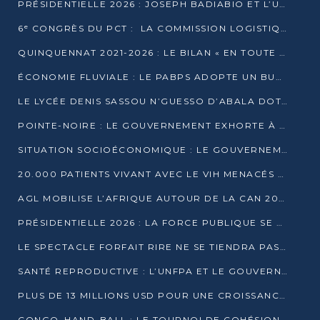
PRÉSIDENTIELLE 2026 : JOSEPH BADIABIO ET L’UDH-YUKI JOUENT LA PRUDENCE
6ᵉ CONGRÈS DU PCT : LA COMMISSION LOGISTIQUE ASSURE LA DISTRIBUTION DES KITS
QUINQUENNAT 2021-2026 : LE BILAN « EN TOUTE TRANSPARENCE » PRÉSENTÉ À LA PRESSE
ÉCONOMIE FLUVIALE : LE PABPS ADOPTE UN BUDGET 2026 DE PLUS DE 2,7 MILLIARDS FCFA
LE LYCÉE DENIS SASSOU N’GUESSO D’ABALA DOTÉ D’UNE SALLE MULTIMÉDIA
POINTE-NOIRE : LE GOUVERNEMENT EXHORTE À UN USAGE RESPONSABLE DU NOUVEAU MATÉRIEL MUNICIPAL
SITUATION SOCIOÉCONOMIQUE : LE GOUVERNEMENT INTERPELLÉ DEVANT LE SÉNAT
20.000 PATIENTS VIVANT AVEC LE VIH MENACÉS D’ARRÊT DE TRAITEMENT
AGL MOBILISE L’AFRIQUE AUTOUR DE LA CAN 2025
PRÉSIDENTIELLE 2026 : LA FORCE PUBLIQUE SE PRÉPARE À SÉCURISER LE SCRUTIN
LE SPECTACLE FORFAIT RIRE NE SE TIENDRA PAS LE 1ER JANVIER
SANTÉ REPRODUCTIVE : L’UNFPA ET LE GOUVERNEMENT AFFINENT LES PRIORITÉS DE 2026
PLUS DE 13 MILLIONS USD POUR UNE CROISSANCE VERTE ET SOUVERAINE
CONGO–HAND-BALL : LE TOURNOI DE COHÉSION ET DE FRATERNITÉ ALLUME SES LAMPIONS À BRAZZAVILLE