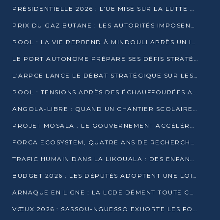
PRÉSIDENTIELLE 2026 : L’UE MISE SUR LA LUTTE CONTRE LA DÉSINFORMATION
PRIX DU GAZ BUTANE : LES AUTORITÉS IMPOSENT LE RESPECT DES PRIX RÉGLEMENTÉS
POOL : LA VIE REPREND À MINDOULI APRÈS UN INCIDENT ARMÉ SUR LA RN1
LE PORT AUTONOME PRÉPARE SES DÉFIS STRATÉGIQUES DE 2026
L’ARPCE LANCE LE DÉBAT STRATÉGIQUE SUR LES DONNÉES, L’IA ET LA FINANCE NUMÉRIQUE AU CONGO
POOL : TENSIONS APRÈS DES ÉCHAUFFOURÉES ARMÉES ENTRE DGSP ET EX-MILICIENS NINJA
ANGOLA-LIBRE : QUAND UN CHANTIER SCOLAIRE DEVIENT LE MIROIR D’UN CONGO EN MOUVEMENT
PROJET MOSALA : LE GOUVERNEMENT ACCÉLÈRE L’INSERTION DES JEUNES EN 2026
FORCA ECOSYSTEM, QUATRE ANS DE RECHERCHE DE TERRAIN AVANT UN LANCEMENT OFFICIEL EN 2026
TRAFIC HUMAIN DANS LA LIKOUALA : DES ENFANTS AUTOCHTONES RÉDUITS AU TRAVAIL FORCÉ
BUDGET 2026 : LES DÉPUTÉS ADOPTENT UNE LOI DES FINANCES DE PLUS DE 2500 MILLIARDS FCFA
ARNAQUE EN LIGNE : LA LCDE DÉMENT TOUTE CAMPAGNE DE RECRUTEMENT
VŒUX 2026 : SASSOU-NGUESSO EXHORTE LES FORCES VIVES À RENFORCER L’UNITÉ