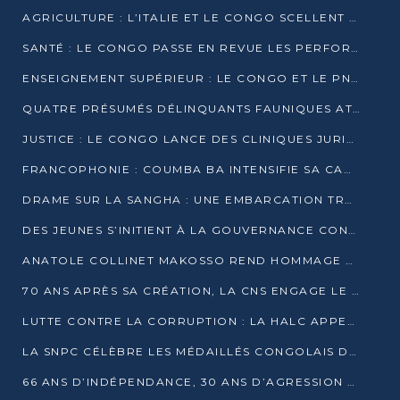
AGRICULTURE : L’ITALIE ET LE CONGO SCELLENT UN PARTENARIAT POUR UNE PRODUCTION LOCALE DURABLE
SANTÉ : LE CONGO PASSE EN REVUE LES PERFORMANCES DE SES HÔPITAUX À MI-PARCOURS
ENSEIGNEMENT SUPÉRIEUR : LE CONGO ET LE PNUD VEULENT RAPPROCHER LA FORMATION UNIVERSITAIRE DES BESOINS DU MARCHÉ DE L’EMPLOI
QUATRE PRÉSUMÉS DÉLINQUANTS FAUNIQUES ATTENDUS DEVANT LA JUSTICE POUR TRAFIC D’IVOIRE
JUSTICE : LE CONGO LANCE DES CLINIQUES JURIDIQUES POUR RAPPROCHER LE DROIT DES CITOYENS
FRANCOPHONIE : COUMBA BA INTENSIFIE SA CAMPAGNE POUR LA SUCCESSION À LA TÊTE DE L’OIF
DRAME SUR LA SANGHA : UNE EMBARCATION TRANSPORTANT DES FIDÈLES DE « NZAMBÉ YA L’HUILE » FAIT NAUFRAGE À OUESSO
DES JEUNES S’INITIENT À LA GOUVERNANCE CONTINENTALE À BRAZZAVILLE
ANATOLE COLLINET MAKOSSO REND HOMMAGE À JEAN-PAUL PIGASSE
70 ANS APRÈS SA CRÉATION, LA CNS ENGAGE LE VIRAGE DE LA DIGITALISATION
LUTTE CONTRE LA CORRUPTION : LA HALC APPELLE À PASSER DES DISCOURS AUX ACTES
LA SNPC CÉLÈBRE LES MÉDAILLÉS CONGOLAIS DES OLYMPIADES PANAFRICAINES DE MATHÉMATIQUES 2026
66 ANS D’INDÉPENDANCE, 30 ANS D’AGRESSION RWANDAISE : 4 PRÉSIDENCES, UN ÉCHEC COLLECTIF