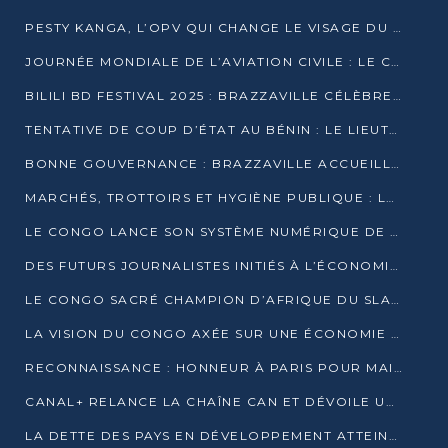
PESTY KANGA, L’OPV QUI CHANGE LE VISAGE DU REPORTAGE AU CONGO
JOURNÉE MONDIALE DE L’AVIATION CIVILE : LE CONGO MISE SUR L’INNOVATION ET LA SÉCURITÉ
BILILI BD FESTIVAL 2025 : BRAZZAVILLE CÉLÈBRE DIX ANS DE CRÉATION GRAPHIQUE AFRICAINE
TENTATIVE DE COUP D’ÉTAT AU BÉNIN : LE LIEUTENANT-COLONEL TIGRI S’AUTOPROCLAME CHEF D’UN COMITÉ MILITAIRE
BONNE GOUVERNANCE : BRAZZAVILLE ACCUEILLE LES PREMIÈRES JOURNÉES CONGOLAISES DE L’ÉVALUATION
MARCHÉS, TROTTOIRS ET HYGIÈNE PUBLIQUE : LE GOUVERNEMENT DURCIT LE TON
LE CONGO LANCE SON SYSTÈME NUMÉRIQUE DE VÉRIFICATION DU BOIS
DES FUTURS JOURNALISTES INITIÉS À L’ÉCONOMIE BLEUE DURABLE
LE CONGO SACRÉ CHAMPION D’AFRIQUE DU SLAM 2025
LA VISION DU CONGO AXÉE SUR UNE ÉCONOMIE BAS CARBONE AU RENDEZ-VOUS DE MONACO 2025
RECONNAISSANCE : HONNEUR À PARIS POUR MAIXENT RAOUL OMINGA
CANAL+ RELANCE LA CHAÎNE CAN ET DÉVOILE UNE OFFRE EXCEPTIONNELLE POUR DÉCEMBRE
LA DETTE DES PAYS EN DÉVELOPPEMENT ATTEINT UN SOMMET HISTORIQUE ENTRE 2022 ET 2024