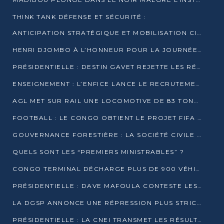
THINK TANK DÉFENSE ET SÉCURITÉ :
ANTICIPATION STRATÉGIQUE ET MOBILISATION CITOYENNE POUR NOTRE SOUVERAINETÉ NATIONALE
HENRI DJOMBO À L’HONNEUR POUR LA JOURNÉE MONDIALE DU THÉÂTRE
PRÉSIDENTIELLE : DESTIN GAVET REJETTE LES RÉSULTATS ET APPELLE À UN DIALOGUE NATIONAL
ENSEIGNEMENT : L’ENFICE LANCE LE RECRUTEMENT DE SA PREMIÈRE PROMOTION DE PROFESSEURS DES ÉCOLES
AGL MET SUR RAIL UNE LOCOMOTIVE DE 83 TONNES À POINTE-NOIRE
FOOTBALL : LE CONGO OBTIENT LE PROJET FIFA ARENA POUR SES 15 DÉPARTEMENTS
GOUVERNANCE FORESTIÈRE : LA SOCIÉTÉ CIVILE CONGOLAISE AFFICHE SES PRIORITÉS POUR 2026
QUELS SONT LES “PREMIERS MINISTRABLES” ?
CONGO TERMINAL DÉCHARGE PLUS DE 900 VÉHICULES EN QUELQUES HEURES
PRÉSIDENTIELLE : DAVE MAFOULA CONTESTE LES RÉSULTATS PROVISOIRES
LA DGSP ANNONCE UNE RÉPRESSION PLUS STRICTE CONTRE LES MOTO-TAXIS
PRÉSIDENTIELLE : LA CNEI TRANSMET LES RÉSULTATS PROVISOIRES À LA COUR CONSTITUTIONNELLE