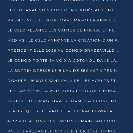
LES JOURNALISTES CONGOLAIS INITIÉS AUX ENJEUX DE L’ÉCONOMIE BLEUE
PRÉSIDENTIELLE 2026 : DAVE MAFOULA APPELLE LES CONGOLAIS À UN « NOUVEAU DÉPART »
LE CSLC RELANCE LES CARTES DE PRESSE ET RECONNAÎT OFFICIELLEMENT LES MÉDIAS EN LIGNE
MÉDIAS : LE CSLC ANNONCE LA CRÉATION D’UN FONDS D’APPUI À LA PRESSE
PRESIDENTIELLE 2026 AU CONGO-BRAZZAVILLE : UN CASTING ÉLARGI
LE CONGO PORTE SA VOIX À COTONOU DANS LA LUTTE CONTRE LA TUBERCULOSE
LA SOPRIM DRESSE LE BILAN DE SES ACTIVITÉS ET FIXE DE NOUVELLES PRIORITÉS
DGMRFE : 16 MOIS SANS SALAIRE, LES AGENTS ÉTOUFFENT DANS LE SILENCE
LE SLAM ÉLÈVE LA VOIX POUR LES DROITS HUMAINS À BRAZZAVILLE
JUSTICE : DES MAGISTRATS FORMÉS AU CONTENTIEUX DE LA PROPRIÉTÉ INTELLECTUELLE
STATISTIQUES : LE PROJET RÉGIONAL HISWACA OFFICIELLEMENT LANCÉ AU CONGO
4182 VIOLATIONS DES DROITS HUMAINS AU CONGO EN 2025 SELON LE CAD
PNLS : BRAZZAVILLE ACCUEILLE LA 2ÈME JOURNÉE SCIENTIFIQUE SUR LE VIH/SIDA