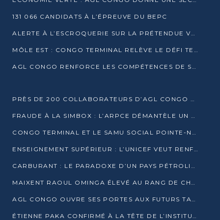
131 066 CANDIDATS À L’ÉPREUVE DU BEPC
ALERTE À L’ESCROQUERIE SUR LA PRÉTENDUE VENTE DE PARCELLES AFAT
MÔLE EST : CONGO TERMINAL RELÈVE LE DÉFI TECHNIQUE DES SABLES BITUMINEUX
AGL CONGO RENFORCE LES COMPÉTENCES DE SES ÉQUIPES AVEC LA CERTIFICATION CACES® R483
PRÈS DE 200 COLLABORATEURS D’AGL CONGO EN FORMATION JUSQU’EN JUILLET
FRAUDE À LA SIMBOX : L’ARPCE DÉMANTÈLE UN RÉSEAU UTILISANT DES CARTES SIM OUGANDAISES
CONGO TERMINAL ET LE SAMU SOCIAL POINTE-NOIRE RENOUVELLENT LEUR PARTENARIAT EN FAVEUR DES JEUNES VULNÉRABLES
ENSEIGNEMENT SUPÉRIEUR : L’UNICEF VEUT RENFORCER LA RECHERCHE SUR LES QUESTIONS DE L’ENFANCE
CARBURANT : LE PARADOXE D’UN PAYS PÉTROLIER CONFRONTÉ À DES PÉNURIES RÉCURRENTES
MAIXENT RAOUL OMINGA ÉLEVÉ AU RANG DE CHEVALIER DE L’ORDRE DE L’AMITIÉ ENTRE LA RUSSIE ET LE CONGO
AGL CONGO OUVRE SES PORTES AUX FUTURS TALENTS DE LA LOGISTIQUE
ÉTIENNE PAKA CONFIRMÉ À LA TÊTE DE L’INSTITUT GÉOGRAPHIQUE NATIONAL