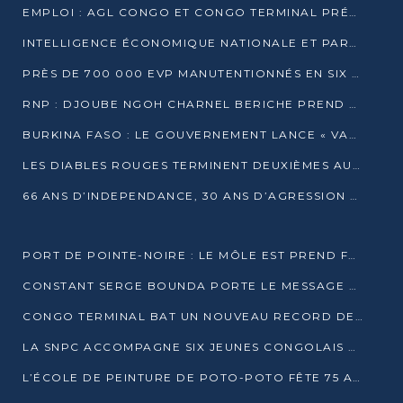
EMPLOI : AGL CONGO ET CONGO TERMINAL PRÉSÉLECTIONNENT PLUS DE 70 JEUNES À POINTE-NOIRE
INTELLIGENCE ÉCONOMIQUE NATIONALE ET PARTENARIATS INTERNATIONAUX : VERS UNE DOCTRINE SOUVERAINE DE SÉCURITÉ ÉCONOMIQUE
PRÈS DE 700 000 EVP MANUTENTIONNÉS EN SIX MOIS PAR CONGO TERMINAL
RNP : DJOUBE NGOH CHARNEL BERICHE PREND LES RÊNES DU PARTI
BURKINA FASO : LE GOUVERNEMENT LANCE « VACANCES UTILES 2026 » POUR FORMER LES ÉLÈVES À 15 MÉTIERS
LES DIABLES ROUGES TERMINENT DEUXIÈMES AU CHAMPIONNAT D’AFRIQUE ZONE 3
66 ANS D’INDEPENDANCE, 30 ANS D’AGRESSION RWAN DAISE : 4 PRESIDENCES, UN ECHEC COLLECTIF
PORT DE POINTE-NOIRE : LE MÔLE EST PREND FORME ET VISE LES GÉANTS DES MERS
CONSTANT SERGE BOUNDA PORTE LE MESSAGE DE COMPASSION DE DENIS SASSOU NGUESSO EN IRAN
CONGO TERMINAL BAT UN NOUVEAU RECORD DE PRODUCTIVITÉ AU PORT DE POINTE-NOIRE
LA SNPC ACCOMPAGNE SIX JEUNES CONGOLAIS AUX OLYMPIADES PANAFRICAINES DE MATHÉMATIQUES
L’ÉCOLE DE PEINTURE DE POTO-POTO FÊTE 75 ANS AU SERVICE DE L’ART CONGOLAIS