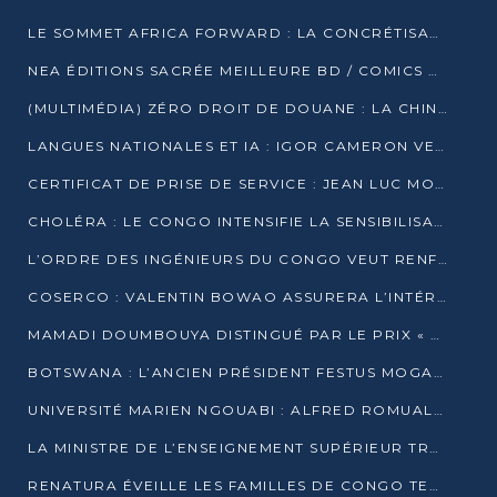
LE SOMMET AFRICA FORWARD : LA CONCRÉTISATION DE PARTENARIATS ÉQUILIBRÉS ET TOURNÉS VERS L’AVENIR ENTRE LE CONTINENT AFRICAIN ET LA FRANCE
NEA ÉDITIONS SACRÉE MEILLEURE BD / COMICS D’AFRIQUE AU KENYA
(MULTIMÉDIA) ZÉRO DROIT DE DOUANE : LA CHINE ET L’AFRIQUE VERS UNE PROXIMITÉ SANS PRÉCÉDENT (PAPIER GÉNÉRAL)
LANGUES NATIONALES ET IA : IGOR CAMERON VEUT ARRIMER LA STRATÉGIE IA À LA LOI SUR LA RECHERCHE
CERTIFICAT DE PRISE DE SERVICE : JEAN LUC MOUTHOU DÉMENT UNE « FAKE NEWS »
CHOLÉRA : LE CONGO INTENSIFIE LA SENSIBILISATION AU MARCHÉ DE TALANGAÏ
L’ORDRE DES INGÉNIEURS DU CONGO VEUT RENFORCER L’ÉTHIQUE ET LA CRÉDIBILITÉ DE LA PROFESSION
COSERCO : VALENTIN BOWAO ASSURERA L’INTÉRIM À LA TÊTE DU BUREAU EXÉCUTIF NATIONAL
MAMADI DOUMBOUYA DISTINGUÉ PAR LE PRIX « SUPER GRAND BÂTISSEUR BABACAR N’DIAYE »
BOTSWANA : L’ANCIEN PRÉSIDENT FESTUS MOGAE EST MORT À 86 ANS
UNIVERSITÉ MARIEN NGOUABI : ALFRED ROMUALD NGUYA POATY SOUTIENT UNE THÈSE SUR LE PARADOXE DE LA CROISSANCE EN ZONE CEMAC
LA MINISTRE DE L’ENSEIGNEMENT SUPÉRIEUR TRACE SA FEUILLE DE ROUTE
RENATURA ÉVEILLE LES FAMILLES DE CONGO TERMINAL À LA PROTECTION DE L’ENVIRONNEMENT