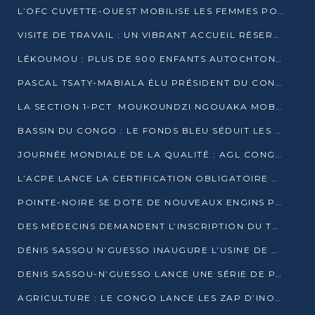
L’OFC CUVETTE-OUEST MOBILISE LES FEMMES POUR ACCUEILLIR LE PRÉSIDENT DE LA RÉPUBLIQUE
VISITE DE TRAVAIL : UN VIBRANT ACCUEIL RÉSERVÉ À DENIS SASSOU-N’GUESSO PAR L’ASSOCIATION « LES AMIS DE WOMO »
LÉKOUMOU : PLUS DE 900 ENFANTS AUTOCHTONES REÇOIVENT DES KITS SCOLAIRES GRÂCE À L’ESPACE OPOKO
PASCAL TSATY-MABIALA ÉLU PRÉSIDENT DU CONSEIL NATIONAL DE L’UPADS
LA SECTION 1-PCT MOUKOUNDZI NGOUAKA MOBILISE 100 000 FCFA POUR LE 6ᵉ CONGRÈS DU PARTI
BASSIN DU CONGO : LE FONDS BLEU SÉDUIT LES BAILLEURS À BELÉM
JOURNÉE MONDIALE DE LA QUALITÉ : AGL CONGO FORME ET SENSIBILISE LES JEUNES TALENTS
L’ACPE LANCE LA CERTIFICATION OBLIGATOIRE DES CONTRATS DE TRAVAIL DES TRANSPORTEURS
POINTE-NOIRE SE DOTE DE NOUVEAUX ENGINS POUR L’ASSAINISSEMENT ET L’ENTRETIEN ROUTIER
DES MÉDECINS DEMANDENT L’INSCRIPTION DU TRAITEMENT DU PIED-BOT DANS LES CURSUS UNIVERSITAIRES
DÉNIS SASSOU N’GUESSO INAUGURE L’USINE DE VALORISATION DU GAZ ASSOCIÉ
DENIS SASSOU-N’GUESSO LANCE UNE SÉRIE DE PROJETS DANS LE KOUILOU
AGRICULTURE : LE CONGO LANCE LES ZAP D’INONI ET YONO