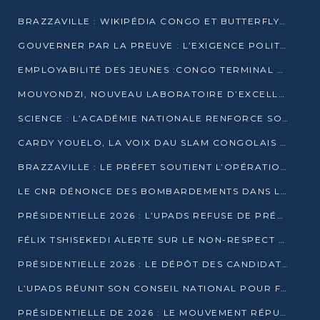
BRAZZAVILLE : WIKIPÉDIA CONGO ET BUTTERFLY SCELLENT UN PARTENARIAT POUR STRUCTURER LE BÉNÉVOLAT NUMÉRIQUE
GOUVERNER PAR LA PREUVE : L’EXIGENCE POLITIQUE DU XXIᵉ SIÈCLE
EMPLOYABILITÉ DES JEUNES :CONGO TERMINAL S’ALLIE À L’ESCIC POUR RAPPROCHER L’ÉCOLE DU TERRAIN
MOUYONDZI, NOUVEAU LABORATOIRE D’EXCELLENCE PÉDAGOGIQUE AVEC L’ENFICE
SCIENCE : L’ACADÉMIE NATIONALE RENFORCE SON ÉQUIPE ET TRACE SA FEUILLE DE ROUTE 2026
CARDY YOUELO, LA VOIX DAU SLAM CONGOLAIS QUI INTERPELLE LE MONDE
BRAZZAVILLE : LE PRÉFET SOUTIENT L’OPÉRATION « ZÉRO KULUNA » ET APPELLE À LA VIGILANCE CITOYENNE
LE CNR DÉNONCE DES BOMBARDEMENTS DANS LE POOL ET ACCUSE LE GOUVERNEMENT
PRÉSIDENTIELLE 2026 : L’UPADS REFUSE DE PRÉSENTER UN CANDIDAT ET DÉNONCE UN PROCESSUS NON CRÉDIBLE
FÉLIX TSHISEKEDI ALERTE SUR LE NON-RESPECT DES ENGAGEMENTS DE PAIX APRÈS SA RENCONTRE AVEC D. SASSOU-NGUESSO
PRÉSIDENTIELLE 2026 : LE DÉPÔT DES CANDIDATURES OUVERT DU 29 JANVIER AU 12 FÉVRIER
L’UPADS RÉUNIT SON CONSEIL NATIONAL POUR FIXER SA LIGNE POLITIQUE À DEUX MOIS DE LA PRÉSIDENTIELLE
PRÉSIDENTIELLE DE 2026 : LE MOUVEMENT RÉPUBLICAIN DÉNONCE UNE CONVOCATION ÉLECTORALE « OPAQUE ET PRÉCIPITÉE »