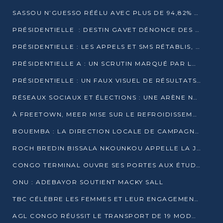
SASSOU N’GUESSO RÉÉLU AVEC PLUS DE 94,82% DES VOIX
PRÉSIDENTIELLE : DESTIN GAVET DÉNONCE DES IRRÉGULARITÉS ET REVENDIQUE LA VICTOIRE
PRÉSIDENTIELLE : LES APPELS ET SMS RÉTABLIS, INTERNET RESTE BLOQUÉ
PRÉSIDENTIELLE A : UN SCRUTIN MARQUÉ PAR LA COUPURE D’INTERNET ET UNE AFFLUENCE TIMIDE À BRAZZAVILLE
PRÉSIDENTIELLE : UN FAUX VISUEL DE RÉSULTATS CIRCULE
RÉSEAUX SOCIAUX ET ÉLECTIONS : UNE ARÈNE NUMÉRIQUE EN PLEINE MUTATION AU CONGO
À FREETOWN, MEER MISE SUR LE REFROIDISSEMENT PASSIF FACE À LA CHALEUR EXTRÊME
BOUEMBA : LA DIRECTION LOCALE DE CAMPAGNE DE DENIS SASSOU N’GUESSO MULTIPLIE LES ACTIVITÉS DE MOBILISATION
ROCH BREDIN BISSALA NKOUNKOU APPELLE LA JEUNESSE DE GOMA TSÉ-TSÉ À UN VOTE MASSIF POUR DENIS SASSOU NGUESSO
CONGO TERMINAL OUVRE SES PORTES AUX ÉTUDIANTS EN TRANSPORT ET LOGISTIQUE
ONU : ADEBAYOR SOUTIENT MACKY SALL
TBC CÉLÈBRE LES FEMMES ET LEUR ENGAGEMENT À L’OCCASION DU 8 MARS
AGL CONGO RÉUSSIT LE TRANSPORT DE 19 MODULES HORS GABARIT ENTRE POINTE-NOIRE ET BRAZZAVILLE