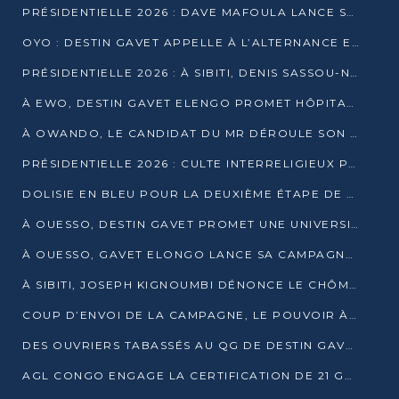
PRÉSIDENTIELLE 2026 : DAVE MAFOULA LANCE SA « VAGUE DU NOUVEAU DÉPART » À IMPFONDO
OYO : DESTIN GAVET APPELLE À L’ALTERNANCE ET À LA RESPONSABILITÉ DE LA JEUNESSE
PRÉSIDENTIELLE 2026 : À SIBITI, DENIS SASSOU-N’GUESSO PARIE SUR LES RESSOURCES DE LA LEKOUMOU
À EWO, DESTIN GAVET ELENGO PROMET HÔPITAL, CHEMIN DE FER ET AUDIT DES FINANCES PUBLIQUES
À OWANDO, LE CANDIDAT DU MR DÉROULE SON PROGRAMME DE “CHANGEMENT”
PRÉSIDENTIELLE 2026 : CULTE INTERRELIGIEUX POUR LA PAIX À OUENZÉ
DOLISIE EN BLEU POUR LA DEUXIÈME ÉTAPE DE CAMPAGNE DE DSN
À OUESSO, DESTIN GAVET PROMET UNE UNIVERSITÉ POUR LA SANGHA
À OUESSO, GAVET ELONGO LANCE SA CAMPAGNE SOUS LE SIGNE DU RENOUVEAU
À SIBITI, JOSEPH KIGNOUMBI DÉNONCE LE CHÔMAGE ET LES DÉFAILLANCES DE L’ÉTAT
COUP D’ENVOI DE LA CAMPAGNE, LE POUVOIR À POINTE-NOIRE, L’OPPOSITION À OUESSO ET SIBITI
DES OUVRIERS TABASSÉS AU QG DE DESTIN GAVET À 24 HEURES DE L’OUVERTURE DE LA CAMPAGNE
AGL CONGO ENGAGE LA CERTIFICATION DE 21 GRUTIERS AUX NORMES INTERNATIONALES