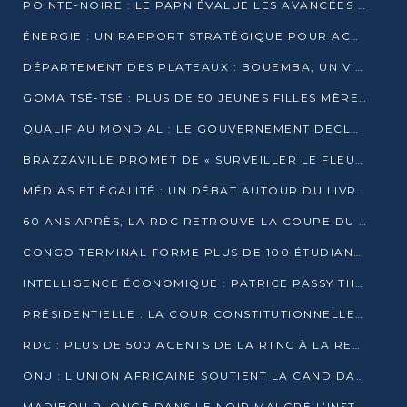
POINTE-NOIRE : LE PAPN ÉVALUE LES AVANCÉES DU MÔLE EST
ÉNERGIE : UN RAPPORT STRATÉGIQUE POUR ACCÉLÉRER LA TRANSITION AU CONGO
DÉPARTEMENT DES PLATEAUX : BOUEMBA, UN VIVIER ÉCONOMIQUE PRÊT À EXPLOSER
GOMA TSÉ-TSÉ : PLUS DE 50 JEUNES FILLES MÈRES SENSIBILISÉES À LA SANTÉ SEXUELLE
QUALIF AU MONDIAL : LE GOUVERNEMENT DÉCLARE LA JOURNÉE DU 1ER AVRIL 2026 CHÔMÉE ET PAYÉE
BRAZZAVILLE PROMET DE « SURVEILLER LE FLEUVE » APRÈS LA QUALIFICATION DE LA RDC AU MONDIAL
MÉDIAS ET ÉGALITÉ : UN DÉBAT AUTOUR DU LIVRE « CES FEMMES QUI REPRENNENT LE POUVOIR SUR LEUR VIE »
60 ANS APRÈS, LA RDC RETROUVE LA COUPE DU MONDE
CONGO TERMINAL FORME PLUS DE 100 ÉTUDIANTS AUX TECHNIQUES D’EMBAUCHE
INTELLIGENCE ÉCONOMIQUE : PATRICE PASSY THÉORISE UNE STRATÉGIE ADAPTÉE AUX CONTEXTES FRAGMENTÉS
PRÉSIDENTIELLE : LA COUR CONSTITUTIONNELLE CONFIRME LA VICTOIRE DE SASSOU NGUESSO AVEC 94,90 % DES SUFFRAGES
RDC : PLUS DE 500 AGENTS DE LA RTNC À LA RETRAITE, UNE PAGE SE TOURNE
ONU : L’UNION AFRICAINE SOUTIENT LA CANDIDATURE DE MACKY SALL
MADIBOU PLONGÉ DANS LE NOIR MALGRÉ L’INSTALLATION D’UN NOUVEAU TRANSFORMATEUR