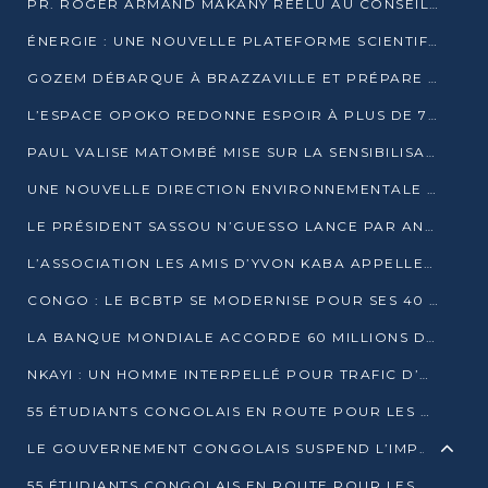
PR. ROGER ARMAND MAKANY RÉÉLU AU CONSEIL DE L’AUF
ÉNERGIE : UNE NOUVELLE PLATEFORME SCIENTIFIQUE POUR LA TRANSITION ÉNERGÉTIQUE EN AFRIQUE CENTRALE
GOZEM DÉBARQUE À BRAZZAVILLE ET PRÉPARE SON ARRIVÉE À POINTE-NOIRE
L’ESPACE OPOKO REDONNE ESPOIR À PLUS DE 775 ÉLÈVES AUTOCHTONES DANS LE NORD DU CONGO
PAUL VALISE MATOMBÉ MISE SUR LA SENSIBILISATION POUR ÉRAQUER LE GRAND BANDITISME
UNE NOUVELLE DIRECTION ENVIRONNEMENTALE POUR RENFORCER LA GESTION DES DONNÉES AU CONGO
LE PRÉSIDENT SASSOU N’GUESSO LANCE PAR ANTICIPATION LA 39ÈME JOURNÉE NATIONALE DE L’ARBRE
L’ASSOCIATION LES AMIS D’YVON KABA APPELLENT DENIS SASSOU N’GUESSO À SE PORTER CANDIDAT
CONGO : LE BCBTP SE MODERNISE POUR SES 40 ANS D’EXISTENCE
LA BANQUE MONDIALE ACCORDE 60 MILLIONS DE DOLLARS POUR LA RÉSILIENCE URBAINE AU CONGO
NKAYI : UN HOMME INTERPELLÉ POUR TRAFIC D’UN BÉBÉ CHIMPANZÉ
55 ÉTUDIANTS CONGOLAIS EN ROUTE POUR LES UNIVERSITÉS ALGÉRIENNES
LE GOUVERNEMENT CONGOLAIS SUSPEND L’IMPORTATION DES MACHETTES ET DES MOTOS
55 ÉTUDIANTS CONGOLAIS EN ROUTE POUR LES UNIVERSITÉS ALGÉRIENNES