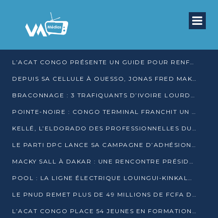
L’ACAT CONGO PRÉSENTE UN GUIDE POUR RENFORCER LES GARANTIES JUDICIAIRES EN GARDE À VUE
DEPUIS SA CELLULE À OUESSO, JONAS FRED MAKITA DÉNONCE CE QU’IL QUALIFIE DE DÉNI DE JUSTICE
BRACONNAGE : 3 TRAFIQUANTS D’IVOIRE LOURDEMENT CONDAMNÉS À DJAMBALA
POINTE-NOIRE : CONGO TERMINAL FRANCHIT UN CAP HISTORIQUE AVEC 99 MOUVEMENTS/HEURE
KELLÉ, L’ELDORADO DES PROFESSIONNELLES DU SEXE
LE PARTI DPC LANCE SA CAMPAGNE D’ADHÉSIONS ET VEUT STRUCTURER SA PRÉSENCE DANS LES 15 DÉPARTEMENTS
MACKY SALL À DAKAR : UNE RENCONTRE PRÉSIDENTIELLE QUI DIVISE L’OPINION SÉNÉGALAISE
POOL : LA LIGNE ÉLECTRIQUE LOUINGUI-KINKALA-BOKO MISE EN SERVICE
LE PNUD REMET PLUS DE 49 MILLIONS DE FCFA D’ÉQUIPEMENTS POUR ACCÉLÉRER LA NUMÉRISATION DU SYSTÈME DE SANTÉ
L’ACAT CONGO PLACE 54 JEUNES EN FORMATION PROFESSIONNELLE