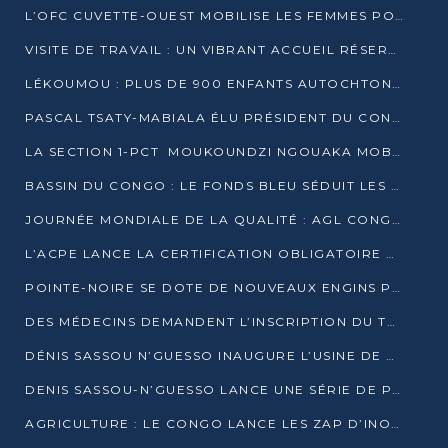
L’OFC CUVETTE-OUEST MOBILISE LES FEMMES POUR ACCUEILLIR LE PRÉSIDENT DE LA RÉPUBLIQUE
VISITE DE TRAVAIL : UN VIBRANT ACCUEIL RÉSERVÉ À DENIS SASSOU-N’GUESSO PAR L’ASSOCIATION « LES AMIS DE WOMO »
LÉKOUMOU : PLUS DE 900 ENFANTS AUTOCHTONES REÇOIVENT DES KITS SCOLAIRES GRÂCE À L’ESPACE OPOKO
PASCAL TSATY-MABIALA ÉLU PRÉSIDENT DU CONSEIL NATIONAL DE L’UPADS
LA SECTION 1-PCT MOUKOUNDZI NGOUAKA MOBILISE 100 000 FCFA POUR LE 6ᵉ CONGRÈS DU PARTI
BASSIN DU CONGO : LE FONDS BLEU SÉDUIT LES BAILLEURS À BELÉM
JOURNÉE MONDIALE DE LA QUALITÉ : AGL CONGO FORME ET SENSIBILISE LES JEUNES TALENTS
L’ACPE LANCE LA CERTIFICATION OBLIGATOIRE DES CONTRATS DE TRAVAIL DES TRANSPORTEURS
POINTE-NOIRE SE DOTE DE NOUVEAUX ENGINS POUR L’ASSAINISSEMENT ET L’ENTRETIEN ROUTIER
DES MÉDECINS DEMANDENT L’INSCRIPTION DU TRAITEMENT DU PIED-BOT DANS LES CURSUS UNIVERSITAIRES
DÉNIS SASSOU N’GUESSO INAUGURE L’USINE DE VALORISATION DU GAZ ASSOCIÉ
DENIS SASSOU-N’GUESSO LANCE UNE SÉRIE DE PROJETS DANS LE KOUILOU
AGRICULTURE : LE CONGO LANCE LES ZAP D’INONI ET YONO