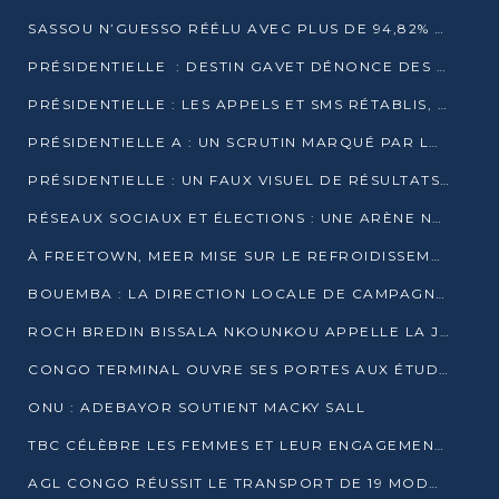
SASSOU N’GUESSO RÉÉLU AVEC PLUS DE 94,82% DES VOIX
PRÉSIDENTIELLE : DESTIN GAVET DÉNONCE DES IRRÉGULARITÉS ET REVENDIQUE LA VICTOIRE
PRÉSIDENTIELLE : LES APPELS ET SMS RÉTABLIS, INTERNET RESTE BLOQUÉ
PRÉSIDENTIELLE A : UN SCRUTIN MARQUÉ PAR LA COUPURE D’INTERNET ET UNE AFFLUENCE TIMIDE À BRAZZAVILLE
PRÉSIDENTIELLE : UN FAUX VISUEL DE RÉSULTATS CIRCULE
RÉSEAUX SOCIAUX ET ÉLECTIONS : UNE ARÈNE NUMÉRIQUE EN PLEINE MUTATION AU CONGO
À FREETOWN, MEER MISE SUR LE REFROIDISSEMENT PASSIF FACE À LA CHALEUR EXTRÊME
BOUEMBA : LA DIRECTION LOCALE DE CAMPAGNE DE DENIS SASSOU N’GUESSO MULTIPLIE LES ACTIVITÉS DE MOBILISATION
ROCH BREDIN BISSALA NKOUNKOU APPELLE LA JEUNESSE DE GOMA TSÉ-TSÉ À UN VOTE MASSIF POUR DENIS SASSOU NGUESSO
CONGO TERMINAL OUVRE SES PORTES AUX ÉTUDIANTS EN TRANSPORT ET LOGISTIQUE
ONU : ADEBAYOR SOUTIENT MACKY SALL
TBC CÉLÈBRE LES FEMMES ET LEUR ENGAGEMENT À L’OCCASION DU 8 MARS
AGL CONGO RÉUSSIT LE TRANSPORT DE 19 MODULES HORS GABARIT ENTRE POINTE-NOIRE ET BRAZZAVILLE