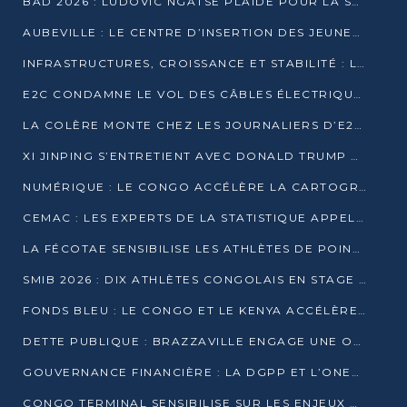
BAD 2026 : LUDOVIC NGATSÉ PLAIDE POUR LA SOUVERAINETÉ FINANCIÈRE AFRICAINE
AUBEVILLE : LE CENTRE D’INSERTION DES JEUNES PRÊT À OUVRIR SES PORTES
INFRASTRUCTURES, CROISSANCE ET STABILITÉ : LA GUINÉE AFFÛTE SES AMBITIONS
E2C CONDAMNE LE VOL DES CÂBLES ÉLECTRIQUES APRÈS UNE VIDÉO VIRALE
LA COLÈRE MONTE CHEZ LES JOURNALIERS D’E2C QUI DÉNONCENT 20 ANS DE PRÉCARITÉ
XI JINPING S’ENTRETIENT AVEC DONALD TRUMP À BEIJING
NUMÉRIQUE : LE CONGO ACCÉLÈRE LA CARTOGRAPHIE DE SES INFRASTRUCTURES DIGITALES
CEMAC : LES EXPERTS DE LA STATISTIQUE APPELLENT À RENFORCER LA SÉCURISATION DES DONNÉES
LA FÉCOTAE SENSIBILISE LES ATHLÈTES DE POINTE-NOIRE À L’HYGIÈNE ALIMENTA
SMIB 2026 : DIX ATHLÈTES CONGOLAIS EN STAGE AU KENYA
FONDS BLEU : LE CONGO ET LE KENYA ACCÉLÈRENT LA MOBILISATION DES FINANCEMENTS
DETTE PUBLIQUE : BRAZZAVILLE ENGAGE UNE OPÉRATION DE RACHAT DE 575 MILLIONS DE DOLLARS
GOUVERNANCE FINANCIÈRE : LA DGPP ET L’ONEC-C VERS UN PARTENARIAT POUR ASSAINIR LES ENTREPRISES PUBLIQUES
CONGO TERMINAL SENSIBILISE SUR LES ENJEUX DE LA SANTÉ MENTALE EN