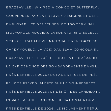
BRAZZAVILLE : WIKIPÉDIA CONGO ET BUTTERFLY SCELLENT UN PARTENARIAT POUR STRUCTURER LE BÉNÉVOLAT NUMÉRIQUE
GOUVERNER PAR LA PREUVE : L’EXIGENCE POLITIQUE DU XXIᵉ SIÈCLE
EMPLOYABILITÉ DES JEUNES :CONGO TERMINAL S’ALLIE À L’ESCIC POUR RAPPROCHER L’ÉCOLE DU TERRAIN
MOUYONDZI, NOUVEAU LABORATOIRE D’EXCELLENCE PÉDAGOGIQUE AVEC L’ENFICE
SCIENCE : L’ACADÉMIE NATIONALE RENFORCE SON ÉQUIPE ET TRACE SA FEUILLE DE ROUTE 2026
CARDY YOUELO, LA VOIX DAU SLAM CONGOLAIS QUI INTERPELLE LE MONDE
BRAZZAVILLE : LE PRÉFET SOUTIENT L’OPÉRATION « ZÉRO KULUNA » ET APPELLE À LA VIGILANCE CITOYENNE
LE CNR DÉNONCE DES BOMBARDEMENTS DANS LE POOL ET ACCUSE LE GOUVERNEMENT
PRÉSIDENTIELLE 2026 : L’UPADS REFUSE DE PRÉSENTER UN CANDIDAT ET DÉNONCE UN PROCESSUS NON CRÉDIBLE
FÉLIX TSHISEKEDI ALERTE SUR LE NON-RESPECT DES ENGAGEMENTS DE PAIX APRÈS SA RENCONTRE AVEC D. SASSOU-NGUESSO
PRÉSIDENTIELLE 2026 : LE DÉPÔT DES CANDIDATURES OUVERT DU 29 JANVIER AU 12 FÉVRIER
L’UPADS RÉUNIT SON CONSEIL NATIONAL POUR FIXER SA LIGNE POLITIQUE À DEUX MOIS DE LA PRÉSIDENTIELLE
PRÉSIDENTIELLE DE 2026 : LE MOUVEMENT RÉPUBLICAIN DÉNONCE UNE CONVOCATION ÉLECTORALE « OPAQUE ET PRÉCIPITÉE »