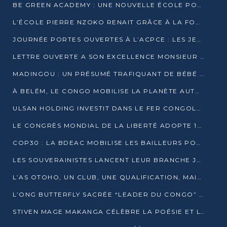
BE GREEN ACADEMY : UNE NOUVELLE ÉCOLE POUR LES MÉTIERS DE L’ÉCOLOGIE À POINTE-NOIRE
L’ÉCOLE PIERRE NZOKO RENAIT GRÂCE À LA FONDATION MUCODEC
JOURNÉE PORTES OUVERTES À L’ACPCE : LES JEUNES EN IMMERSION DANS L’ENTREPRISE
LETTRE OUVERTE A SON EXCELLENCE MONSIEUR DENIS SASSOU NGUESSO, PRESIDENT DE LAREPUBLIQUE DU CONGO
MADINGOU : UN PRÉSUMÉ TRAFIQUANT DE BÉBÉ CHIMPANZÉ FIXÉ SUR SON SORT LE 20 NOVEMBRE
À BELÉM, LE CONGO MOBILISE LA PLANÈTE AUTOUR DU FONDS BLEU POUR LE BASSIN DU CONGO
ULSAN HOLDING INVESTIT DANS LE FER CONGOLAIS
LE CONGRÈS MONDIAL DE LA LIBERTÉ ADOPTE 14 RÉSOLUTIONS HISTORIQUES
COP30 : LA BDEAC MOBILISE LES BAILLEURS POUR LE FONDS BLEU DU BASSIN DU CONGO
LES SOUVERAINISTES LANCENT LEUR BRANCHE JEUNE À BRAZZAVILLE
L’AS OTOHO, UN CLUB, UNE QUALIFICATION, MAIS ENCORE DES DOUTES
L’ONG BUTTERFLY SACRÉE “LEADER DU CONGO” AU PRIX D’EXCELLENCE 2025
STIVEN MAGE MAKANGA CÉLÈBRE LA POÉSIE ET L’HUMAIN AVEC SON RECUEIL “HECTARE”