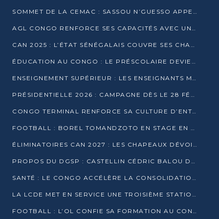
SOMMET DE LA CEMAC : SASSOU N’GUESSO APPELLE À LA VIGILANCE FACE AUX RISQUES ÉCONOMIQUES
AGL CONGO RENFORCE SES CAPACITÉS AVEC UNE GRUE DE 250 TONNES
CAN 2025 : L’ÉTAT SÉNÉGALAIS COUVRE SES CHAMPIONS D’AFRIQUE DE RÉCOMPENSES EXCEPTIONNELLES
ÉDUCATION AU CONGO : LE PRÉSCOLAIRE DEVIENT OBLIGATOIRE, LE BTS CONSACRÉ DIPLÔME D’ÉTAT
ENSEIGNEMENT SUPÉRIEUR : LES ENSEIGNANTS MAINTIENNENT LA GRÈVE ET EXIGENT UN ACCORD ÉCRIT AVEC L’ÉTAT
PRÉSIDENTIELLE 2026 : CAMPAGNE DÈS LE 28 FÉVRIER, SCRUTIN LES 12 ET 15 MARS
CONGO TERMINAL RENFORCE SA CULTURE D’ENTREPRISE AVEC LE PROGRAMME « WIN TOGETHER »
FOOTBALL : BOREL TOMANDZOTO EN STAGE EN ESPAGNE AVEC POLISSYA FC
ÉLIMINATOIRES CAN 2027 : LES CHAPEAUX DÉVOILÉS, LE CONGO FIXÉ SUR SON SORT
PROPOS DU DGSP : CASTELLIN CÉDRIC BALOU DÉNONCE DES PROPOS INTIMIDANTS
SANTÉ : LE CONGO ACCÉLÈRE LA CONSOLIDATION DE L’OFFRE DE SOINS
LA LCDE MET EN SERVICE UNE TROISIÈME STATION D’EAU POTABLE À MFILOU
FOOTBALL : L’OL CONFIE SA FORMATION AU CONGOLAIS CHRISTIAN BASSILA