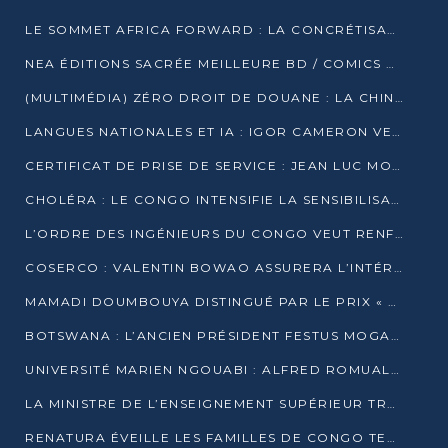
LE SOMMET AFRICA FORWARD : LA CONCRÉTISATION DE PARTENARIATS ÉQUILIBRÉS ET TOURNÉS VERS L’AVENIR ENTRE LE CONTINENT AFRICAIN ET LA FRANCE
NEA ÉDITIONS SACRÉE MEILLEURE BD / COMICS D’AFRIQUE AU KENYA
(MULTIMÉDIA) ZÉRO DROIT DE DOUANE : LA CHINE ET L’AFRIQUE VERS UNE PROXIMITÉ SANS PRÉCÉDENT (PAPIER GÉNÉRAL)
LANGUES NATIONALES ET IA : IGOR CAMERON VEUT ARRIMER LA STRATÉGIE IA À LA LOI SUR LA RECHERCHE
CERTIFICAT DE PRISE DE SERVICE : JEAN LUC MOUTHOU DÉMENT UNE « FAKE NEWS »
CHOLÉRA : LE CONGO INTENSIFIE LA SENSIBILISATION AU MARCHÉ DE TALANGAÏ
L’ORDRE DES INGÉNIEURS DU CONGO VEUT RENFORCER L’ÉTHIQUE ET LA CRÉDIBILITÉ DE LA PROFESSION
COSERCO : VALENTIN BOWAO ASSURERA L’INTÉRIM À LA TÊTE DU BUREAU EXÉCUTIF NATIONAL
MAMADI DOUMBOUYA DISTINGUÉ PAR LE PRIX « SUPER GRAND BÂTISSEUR BABACAR N’DIAYE »
BOTSWANA : L’ANCIEN PRÉSIDENT FESTUS MOGAE EST MORT À 86 ANS
UNIVERSITÉ MARIEN NGOUABI : ALFRED ROMUALD NGUYA POATY SOUTIENT UNE THÈSE SUR LE PARADOXE DE LA CROISSANCE EN ZONE CEMAC
LA MINISTRE DE L’ENSEIGNEMENT SUPÉRIEUR TRACE SA FEUILLE DE ROUTE
RENATURA ÉVEILLE LES FAMILLES DE CONGO TERMINAL À LA PROTECTION DE L’ENVIRONNEMENT