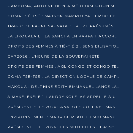
GAMBOMA, ANTOINE BIEN-AIMÉ OBAM-ODON MOBILISE LES 32 148 ÉLECTEURS EN FAVEUR DE DENIS SASSOU NGUESSO
GOMA TSÉ-TSÉ : MATSON MAMPOUYA ET ROCH BREDIN BISSALA NKOUNKOU EN CAMPAGNE DE PROXIMITÉ
TRAFIC DE FAUNE SAUVAGE : TREIZE PRÉSUMÉS TRAFIQUANTS INTERPELLÉS AU CONGO EN 2025
LA LIKOUALA ET LA SANGHA EN PARFAIT ACCORD AVEC LE PROJET DE SOCIÉTÉ DU CANDIDAT DENIS SASSOU-N’GUESSO
DROITS DES FEMMES À TIÉ-TIÉ 2 : SENSIBILISATION ET PÉDAGOGIE SUR LE DROIT DE VOTE
CAP2026 : L’HEURE DE LA SOUVERAINETÉ
DROITS DES FEMMES : AGL CONGO ET CONGO TERMINAL METTENT EN AVANT LE LEADERSHIP FÉMININ
GOMA TSÉ-TSÉ : LA DIRECTION LOCALE DE CAMPAGNE INTENSIFIE LA SENSIBILISATION DANS LES VILLAGES
MAKOUA : DELPHINE ÉDITH EMMANUEL LANCE LA CAMPAGNE POUR DENIS SASSOU-N’GUESSO
À MAKÉLÉKÉLÉ 1, LANDRY KOLELAS APPELLE À UNE MOBILISATION MASSIVE EN FAVEUR DE DENIS SASSOU-N’GUESSO
PRÉSIDENTIELLE 2026 : ANATOLE COLLINET MAKOSSO DÉFEND LE PROJET DE SOCIÉTÉ DE DENIS SASSOU NGUESSO
ENVIRONNEMENT : MAURICE PLANTE 1 500 MANGROVES POUR HONORER WANGARI MAATHAI
PRÉSIDENTIELLE 2026 : LES MUTUELLES ET ASSOCIATIONS S’IMPLIQUENT DANS LA CAMPAGNE ÉLECTORALE À TIÉ-TIÉ 2 (POINTE-NOIRE)