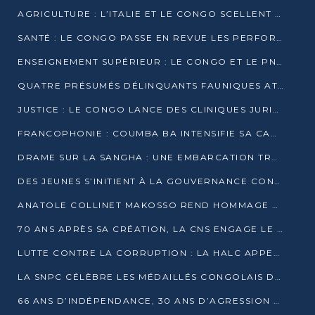
AGRICULTURE : L’ITALIE ET LE CONGO SCELLENT UN PARTENARIAT POUR UNE PRODUCTION LOCALE DURABLE
SANTÉ : LE CONGO PASSE EN REVUE LES PERFORMANCES DE SES HÔPITAUX À MI-PARCOURS
ENSEIGNEMENT SUPÉRIEUR : LE CONGO ET LE PNUD VEULENT RAPPROCHER LA FORMATION UNIVERSITAIRE DES BESOINS DU MARCHÉ DE L’EMPLOI
QUATRE PRÉSUMÉS DÉLINQUANTS FAUNIQUES ATTENDUS DEVANT LA JUSTICE POUR TRAFIC D’IVOIRE
JUSTICE : LE CONGO LANCE DES CLINIQUES JURIDIQUES POUR RAPPROCHER LE DROIT DES CITOYENS
FRANCOPHONIE : COUMBA BA INTENSIFIE SA CAMPAGNE POUR LA SUCCESSION À LA TÊTE DE L’OIF
DRAME SUR LA SANGHA : UNE EMBARCATION TRANSPORTANT DES FIDÈLES DE « NZAMBÉ YA L’HUILE » FAIT NAUFRAGE À OUESSO
DES JEUNES S’INITIENT À LA GOUVERNANCE CONTINENTALE À BRAZZAVILLE
ANATOLE COLLINET MAKOSSO REND HOMMAGE À JEAN-PAUL PIGASSE
70 ANS APRÈS SA CRÉATION, LA CNS ENGAGE LE VIRAGE DE LA DIGITALISATION
LUTTE CONTRE LA CORRUPTION : LA HALC APPELLE À PASSER DES DISCOURS AUX ACTES
LA SNPC CÉLÈBRE LES MÉDAILLÉS CONGOLAIS DES OLYMPIADES PANAFRICAINES DE MATHÉMATIQUES 2026
66 ANS D’INDÉPENDANCE, 30 ANS D’AGRESSION RWANDAISE : 4 PRÉSIDENCES, UN ÉCHEC COLLECTIF