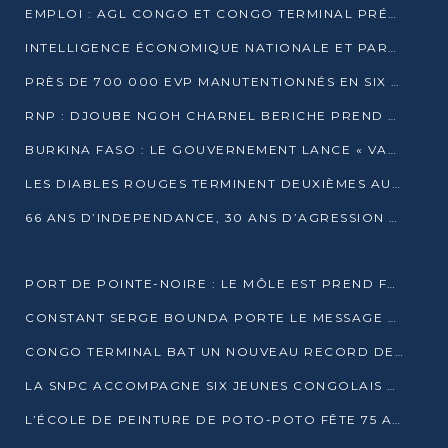
EMPLOI : AGL CONGO ET CONGO TERMINAL PRÉSÉLECTIONNENT PLUS DE 70 JEUNES À POINTE-NOIRE
INTELLIGENCE ÉCONOMIQUE NATIONALE ET PARTENARIATS INTERNATIONAUX : VERS UNE DOCTRINE SOUVERAINE DE SÉCURITÉ ÉCONOMIQUE
PRÈS DE 700 000 EVP MANUTENTIONNÉS EN SIX MOIS PAR CONGO TERMINAL
RNP : DJOUBE NGOH CHARNEL BERICHE PREND LES RÊNES DU PARTI
BURKINA FASO : LE GOUVERNEMENT LANCE « VACANCES UTILES 2026 » POUR FORMER LES ÉLÈVES À 15 MÉTIERS
LES DIABLES ROUGES TERMINENT DEUXIÈMES AU CHAMPIONNAT D’AFRIQUE ZONE 3
66 ANS D’INDEPENDANCE, 30 ANS D’AGRESSION RWAN DAISE : 4 PRESIDENCES, UN ECHEC COLLECTIF
PORT DE POINTE-NOIRE : LE MÔLE EST PREND FORME ET VISE LES GÉANTS DES MERS
CONSTANT SERGE BOUNDA PORTE LE MESSAGE DE COMPASSION DE DENIS SASSOU NGUESSO EN IRAN
CONGO TERMINAL BAT UN NOUVEAU RECORD DE PRODUCTIVITÉ AU PORT DE POINTE-NOIRE
LA SNPC ACCOMPAGNE SIX JEUNES CONGOLAIS AUX OLYMPIADES PANAFRICAINES DE MATHÉMATIQUES
L’ÉCOLE DE PEINTURE DE POTO-POTO FÊTE 75 ANS AU SERVICE DE L’ART CONGOLAIS