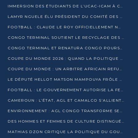
IMMERSION DES ÉTUDIANTS DE L’UCAC-ICAM À CONGO TERMINAL
LAMYR NGUELE ÉLU PRÉSIDENT DU COMITÉ DES MEMBRES D’HONNEUR DU PCT
FOOTBALL : CLAUDE LE ROY OFFICIELLEMENT NOMMÉ SÉLECTIONNEUR DU CONGO
CONGO TERMINAL SOUTIENT LE RECYCLAGE DES DÉCHETS PLASTIQUES À POINTE-NOIRE
CONGO TERMINAL ET RENATURA CONGO POURSUIVENT LEUR COMBAT POUR LA BIODIVERSITÉ
COUPE DU MONDE 2026 : QUAND LA POLITIQUE MENACE L’UNIVERSALITÉ DU FOOTBALL
COUPE DU MONDE : UN ARBITRE AFRICAIN REFUSÉ À L’ENTRÉE DES ÉTATS-UNIS
LE DÉPUTÉ HELLOT MATSON MAMPOUYA FRÔLE LA MORT LORS D’UNE EMBUSCADE DZNS LE POOL
FOOTBALL : LE GOUVERNEMENT AUTORISE LA FECOFOOT À OCCUPER LES COMPLEXES SPORTIFS
CAMEROUN : L’ÉTAT, AGL ET CAMALCO S’ALLIENT POUR UN MÉGA-PROJET FERROVIAIRE
ENVIRONNEMENT : AGL CONGO TRANSFORME SES DÉCHETS EN OUTILS DE FORMATION
DES HOMMES ET FEMMES DE CULTURE DISTINGUÉS POUR LEUR ENGAGEMENT PAR BANTOU CULTURE
MATHIAS DZON CRITIQUE LA POLITIQUE DU GOUVERNEMENT ET ALERTE SUR LA DETTE DU CONGO