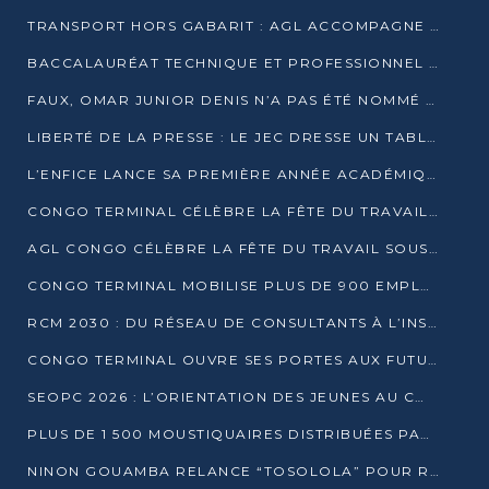
TRANSPORT HORS GABARIT : AGL ACCOMPAGNE LE DÉVELOPPEMENT DU SECTEUR BRASSICOLE AU CONGO
BACCALAURÉAT TECHNIQUE ET PROFESSIONNEL : 16 352 CANDIDATS LANCÉS DANS LES ÉPREUVES D’EPS
FAUX, OMAR JUNIOR DENIS N’A PAS ÉTÉ NOMMÉ AIDE DE CAMP ADJOINT DE DENIS SASSOU NGUESSO
LIBERTÉ DE LA PRESSE : LE JEC DRESSE UN TABLEAU PRÉOCCUPANT AU CONGO
L’ENFICE LANCE SA PREMIÈRE ANNÉE ACADÉMIQUE AVEC 100 FUTURS ENSEIGNANTS
CONGO TERMINAL CÉLÈBRE LA FÊTE DU TRAVAIL AVEC SES COLLABORATEURS À POINTE-NOIRE
AGL CONGO CÉLÈBRE LA FÊTE DU TRAVAIL SOUS LE SIGNE DE LA COHÉSION
CONGO TERMINAL MOBILISE PLUS DE 900 EMPLOYÉS AUTOUR DE LA SÉCURITÉ AU TRAVAIL
RCM 2030 : DU RÉSEAU DE CONSULTANTS À L’INSTRUMENT DE PUISSANCE EN AFRIQUE FRANCOPHONE
CONGO TERMINAL OUVRE SES PORTES AUX FUTURS INGÉNIEURS AU FORUM DES MÉTIERS D’UCAC-ICAM
SEOPC 2026 : L’ORIENTATION DES JEUNES AU CŒUR DE LA DEUXIÈME ÉDITION
PLUS DE 1 500 MOUSTIQUAIRES DISTRIBUÉES PAR AGL ET CONGO TERMINAL DANS LA LUTTE CONTRE LE PALUDISME
NINON GOUAMBA RELANCE “TOSOLOLA” POUR RENFORCER LE DIALOGUE AVEC LES CITOYENS