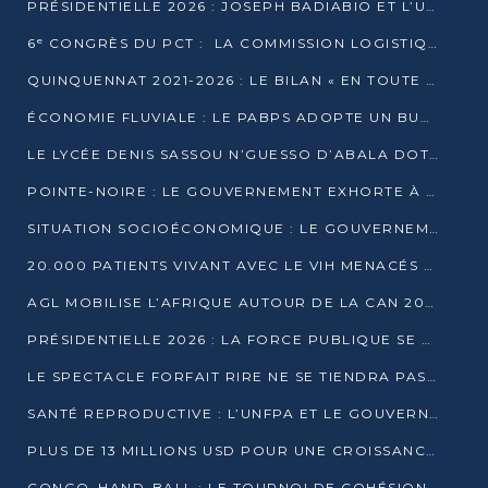
PRÉSIDENTIELLE 2026 : JOSEPH BADIABIO ET L’UDH-YUKI JOUENT LA PRUDENCE
6ᵉ CONGRÈS DU PCT : LA COMMISSION LOGISTIQUE ASSURE LA DISTRIBUTION DES KITS
QUINQUENNAT 2021-2026 : LE BILAN « EN TOUTE TRANSPARENCE » PRÉSENTÉ À LA PRESSE
ÉCONOMIE FLUVIALE : LE PABPS ADOPTE UN BUDGET 2026 DE PLUS DE 2,7 MILLIARDS FCFA
LE LYCÉE DENIS SASSOU N’GUESSO D’ABALA DOTÉ D’UNE SALLE MULTIMÉDIA
POINTE-NOIRE : LE GOUVERNEMENT EXHORTE À UN USAGE RESPONSABLE DU NOUVEAU MATÉRIEL MUNICIPAL
SITUATION SOCIOÉCONOMIQUE : LE GOUVERNEMENT INTERPELLÉ DEVANT LE SÉNAT
20.000 PATIENTS VIVANT AVEC LE VIH MENACÉS D’ARRÊT DE TRAITEMENT
AGL MOBILISE L’AFRIQUE AUTOUR DE LA CAN 2025
PRÉSIDENTIELLE 2026 : LA FORCE PUBLIQUE SE PRÉPARE À SÉCURISER LE SCRUTIN
LE SPECTACLE FORFAIT RIRE NE SE TIENDRA PAS LE 1ER JANVIER
SANTÉ REPRODUCTIVE : L’UNFPA ET LE GOUVERNEMENT AFFINENT LES PRIORITÉS DE 2026
PLUS DE 13 MILLIONS USD POUR UNE CROISSANCE VERTE ET SOUVERAINE
CONGO–HAND-BALL : LE TOURNOI DE COHÉSION ET DE FRATERNITÉ ALLUME SES LAMPIONS À BRAZZAVILLE