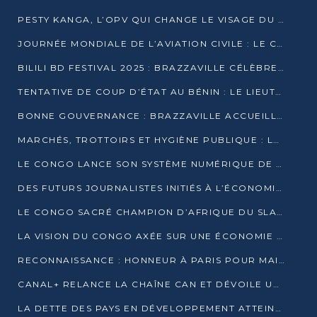
PESTY KANGA, L’OPV QUI CHANGE LE VISAGE DU REPORTAGE AU CONGO
JOURNÉE MONDIALE DE L’AVIATION CIVILE : LE CONGO MISE SUR L’INNOVATION ET LA SÉCURITÉ
BILILI BD FESTIVAL 2025 : BRAZZAVILLE CÉLÈBRE DIX ANS DE CRÉATION GRAPHIQUE AFRICAINE
TENTATIVE DE COUP D’ÉTAT AU BÉNIN : LE LIEUTENANT-COLONEL TIGRI S’AUTOPROCLAME CHEF D’UN COMITÉ MILITAIRE
BONNE GOUVERNANCE : BRAZZAVILLE ACCUEILLE LES PREMIÈRES JOURNÉES CONGOLAISES DE L’ÉVALUATION
MARCHÉS, TROTTOIRS ET HYGIÈNE PUBLIQUE : LE GOUVERNEMENT DURCIT LE TON
LE CONGO LANCE SON SYSTÈME NUMÉRIQUE DE VÉRIFICATION DU BOIS
DES FUTURS JOURNALISTES INITIÉS À L’ÉCONOMIE BLEUE DURABLE
LE CONGO SACRÉ CHAMPION D’AFRIQUE DU SLAM 2025
LA VISION DU CONGO AXÉE SUR UNE ÉCONOMIE BAS CARBONE AU RENDEZ-VOUS DE MONACO 2025
RECONNAISSANCE : HONNEUR À PARIS POUR MAIXENT RAOUL OMINGA
CANAL+ RELANCE LA CHAÎNE CAN ET DÉVOILE UNE OFFRE EXCEPTIONNELLE POUR DÉCEMBRE
LA DETTE DES PAYS EN DÉVELOPPEMENT ATTEINT UN SOMMET HISTORIQUE ENTRE 2022 ET 2024