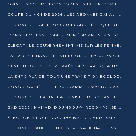
OSIANE 2026 : MTN CONGO MISE SUR L’INNOVATION POUR RELEVER LES DÉFIS AFRICAINS
COUPE DU MONDE 2026 : LES ABONNÉS CANAL+ AU CONGO DÉÇUS À QUELQUES JOURS DU COUP D’ENVOI
LE CONGO PLAIDE POUR UN CADRE ÉTHIQUE DE L’INTELLIGENCE ARTIFICIELLE À DAKAR
L’OMS REMET 25 TONNES DE MÉDICAMENTS AU CONGO POUR RENFORCER LA RIPOSTE AUX ÉPIDÉMIES
ZLECAF : LE GOUVERNEMENT MIS SUR LES FEMMES ENTREPRENEURES
LA BADEA FINANCE L’EXTENSION DE LA CORNICHE SUD DE BRAZZAVILLE
CUVETTE-OUEST : SEPT PRÉSUMÉS TRAFIQUANTS DE FAUNE INTERPELLÉS À EWO ET KELLÉ
LA SNPC PLAIDE POUR UNE TRANSITION ÉCOLOGIQUE PROGRESSIVE
CONGO-GUINÉE : LE PROGRAMME SIMANDOU 2040 AU CŒUR DES ÉCHANGES À LA BAD
LE CONGO ET LA BADEA EN VISITE DES CHANTIERS
BAD 2026 : MAMADI DOUMBOUYA RÉCOMPENSÉ PAR LE TROPHÉE BABACAR NDIAYE À BRAZZAVILLE
ÉLECTION À L’OIF : COUMBA BA, LA CANDIDATE DISCRÈTE QUI BOUSCULE LE JEU DIPLOMATIQUE
LE CONGO LANCE SON CENTRE NATIONAL D’INNOVATION