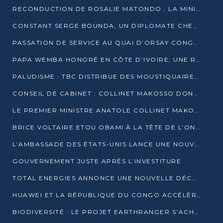
RECONDUCTION DE ROSALIE MATONDO : LA MINISTRE PROMET D’ACCÉLÉRER LE TRAITEMENT DES DOSSIERS ET DE RELEVER DE NOUVEAUX DÉFIS
CONSTANT SERGE BOUNDA, UN DIPLOMATE CHEVRONNÉ AUX COMMANDES DES AFFAIRES ÉTRANGÈRES
PASSATION DE SERVICE AU QUAI D’ORSAY CONGOLAIS : GAKOSSO PASSE LE FLAMBEAU À BOUNDA
PAPA WEMBA HONORÉ EN CÔTE D’IVOIRE, UNE RUE PORTE DÉSORMAIS SON NOM
PALUDISME : TBC DISTRIBUE DES MOUSTIQUAIRES DANS DEUX CSI DE BRAZZAVILLE
CONSEIL DE CABINET : COLLINET MAKOSSO DONNE SES DERNIÈRES ORIENTATIONS
LE PREMIER MINISTRE ANATOLE COLLINET MAKOSSO DÉMISSIONNE AVEC SON GOUVERNEMENT
BRICE VOLTAIRE ETOU OBAMI À LA TÊTE DE L’ONEC-C POUR TROIS ANS
L’AMBASSADE DES ÉTATS-UNIS LANCE UNE NOUVELLE COHORTE DU PROGRAMME ACCESS MICRO-SCHOLARSHIP
GOUVERNEMENT JUSTE APRÈS L’INVESTITURE
TOTAL ENERGIES ANNONCE UNE NOUVELLE DÉCOUVERTE D’HYDROCARBURES SUR LE PERMIS MOHO AU LARGE DU CONGO
HUAWEI ET LA RÉPUBLIQUE DU CONGO ACCÉLÈRENT LEUR PARTENARIAT
BIODIVERSITÉ : LE PROJET EARTHRANGER S’ACHÈVE, MAIS LES DÉFIS DEMEURENT