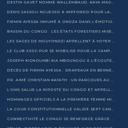
DESTIN GAVET NOMME WALLEMBAUD, KAYA MAGANE, BOUDZIKA ET MBOUSSA-ELLAH AUX COMMANDES DE SA CAMPAGNE
DENIS SASSOU-NGUESSO À IMPFONDO POUR LANCER LE CORRIDOR 13
FIRMIN AYESSA INHUMÉ À ONDZA DANS L’ÉMOTION ET LE RECUEILLEMENT
BASSIN DU CONGO : LES ÉTATS FORESTIERS MISENT SUR LES MARCHÉS CARBONE
LES SAGES DE MOUYONDZI APPELLENT À VOTER DENIS SASSOU-NGUESSO
LE CLUB 2002-PUR SE MOBILISE POUR LA CAMPAGNE
JOSEPH KIGNOUMBI KIA MBOUNGOU À L’ÉCOUTE DE TALANGAÏ
DÉCÈS DE FIRMIN AYESSA : DRAPEAUX EN BERNE LUNDI
PR. AIMÉ CHRISTIAN KAYATH : UN PARCOURS AU SERVICE DE LA RECHERCHE ET DE L’INNOVATION
L’OMS SALUE LA RIPOSTE DU CONGO ET APPELLE À DES RÉFORMES DURABLES
HOMMAGES OFFICIELS À LA PREMIÈRE FEMME MINISTRE DU CONGO
LA COUR CONSTITUTIONNELLE VALIDE SEPT CANDIDATURES POUR LA PRÉSIDENTIELLE
CONNECTIVITÉ LE CONGO SE RENFORCE GRÂCE AU CÂBLE 2AFRICA