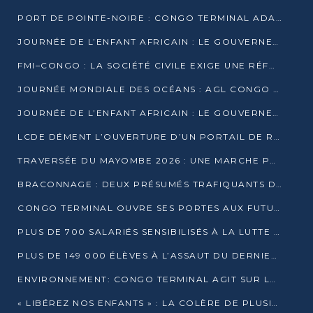
PORT DE POINTE-NOIRE : CONGO TERMINAL ADAPTE SON DRAGAGE AUX SABLES BITUMINEUX
JOURNÉE DE L’ENFANT AFRICAIN : LE GOUVERNEMENT RÉAFFIRME SON ENGAGEMENT POUR L’ACCÈS À L’EAU ET À L’ASSAINISSEMENT
FMI–CONGO : LA SOCIÉTÉ CIVILE EXIGE UNE RÉFORME DE LA FISCALITÉ PÉTROLIÈRE
JOURNÉE MONDIALE DES OCÉANS : AGL CONGO MOBILISE SES COLLABORATEURS POUR LA PRÉSERVATION DE LA BIODIVERSITÉ MARINE
JOURNÉE DE L’ENFANT AFRICAIN : LE GOUVERNEMENT MOBILISÉ POUR L’HYGIÈNE DANS LES ORPHELINATS
LCDE DÉMENT L’OUVERTURE D’UN PORTAIL DE RECRUTEMENT ET APPELLE À LA VIGILANCE
TRAVERSÉE DU MAYOMBE 2026 : UNE MARCHE POUR SENSIBILISER ET DÉPISTER AU DIABÈTE
BRACONNAGE : DEUX PRÉSUMÉS TRAFIQUANTS D’HIPPOPOTAME ÉCROUÉS À BRAZZAVILLE
CONGO TERMINAL OUVRE SES PORTES AUX FUTURS INGÉNIEURS DE L’UCAC-ICAM
PLUS DE 700 SALARIÉS SENSIBILISÉS À LA LUTTE CONTRE LA TUBERCULOSE À CONGO TERMINAL
PLUS DE 149 000 ÉLÈVES À L’ASSAUT DU DERNIER CEPE
ENVIRONNEMENT: CONGO TERMINAL AGIT SUR LE TERRAIN ET FORME LES PLUS JEUNES
« LIBÉREZ NOS ENFANTS » : LA COLÈRE DE PLUSIEURS MÈRES À BRAZZAVILLE CONTRE LA DGSP