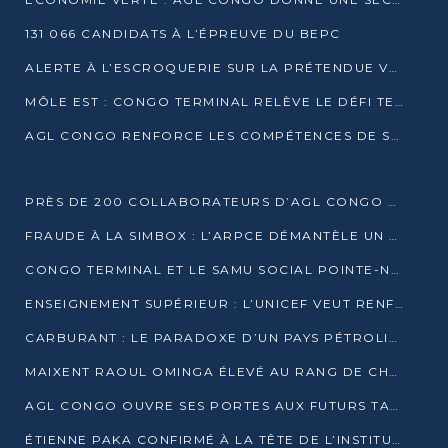
131 066 CANDIDATS À L’ÉPREUVE DU BEPC
ALERTE À L’ESCROQUERIE SUR LA PRÉTENDUE VENTE DE PARCELLES AFAT
MÔLE EST : CONGO TERMINAL RELÈVE LE DÉFI TECHNIQUE DES SABLES BITUMINEUX
AGL CONGO RENFORCE LES COMPÉTENCES DE SES ÉQUIPES AVEC LA CERTIFICATION CACES® R483
PRÈS DE 200 COLLABORATEURS D’AGL CONGO EN FORMATION JUSQU’EN JUILLET
FRAUDE À LA SIMBOX : L’ARPCE DÉMANTÈLE UN RÉSEAU UTILISANT DES CARTES SIM OUGANDAISES
CONGO TERMINAL ET LE SAMU SOCIAL POINTE-NOIRE RENOUVELLENT LEUR PARTENARIAT EN FAVEUR DES JEUNES VULNÉRABLES
ENSEIGNEMENT SUPÉRIEUR : L’UNICEF VEUT RENFORCER LA RECHERCHE SUR LES QUESTIONS DE L’ENFANCE
CARBURANT : LE PARADOXE D’UN PAYS PÉTROLIER CONFRONTÉ À DES PÉNURIES RÉCURRENTES
MAIXENT RAOUL OMINGA ÉLEVÉ AU RANG DE CHEVALIER DE L’ORDRE DE L’AMITIÉ ENTRE LA RUSSIE ET LE CONGO
AGL CONGO OUVRE SES PORTES AUX FUTURS TALENTS DE LA LOGISTIQUE
ÉTIENNE PAKA CONFIRMÉ À LA TÊTE DE L’INSTITUT GÉOGRAPHIQUE NATIONAL