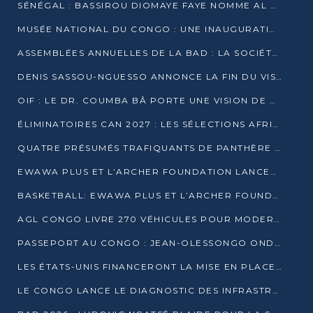
SÉNÉGAL : BASSIROU DIOMAYE FAYE NOMME AL AMINOU LÔ PREMIER MINISTRE
MUSÉE NATIONAL DU CONGO : UNE INAUGURATION PORTEUSE D’ESPOIR POUR LA CULTURE
ASSEMBLÉES ANNUELLES DE LA BAD : LA SOCIÉTÉ CIVILE CONGOLAISE À LA RECHERCHE DE PARTENAIRES POUR SES PROJETS
DENIS SASSOU-NGUESSO ANNONCE LA FIN DU VISA POUR LES AFRICAINS EN 2027
OIF : LE DR. COUMBA BÂ PORTE UNE VISION DE DIALOGUE, DE STABILITÉ ET DE RÉFORME À LA TÊTE
ÉLIMINATOIRES CAN 2027 : LES SÉLECTIONS AFRICAINES CONNAISSENT LEURS ADVERSAIRES
QUATRE PRÉSUMÉS TRAFIQUANTS DE PANTHÈRE ARRÊTÉS À EWO
EWAWA PLUS ET L’ARCHER FOUNDATION LANCENT UN CAMP DE BASKET POUR LES JEUNES À BRAZZAVILLE
BASKETBALL: EWAWA PLUS ET L’ARCHER FOUNDATION LANCENT UN CAMP POUR LES JEUNES
AGL CONGO LIVRE 270 VÉHICULES POUR MODERNISER LE TRANSPORT URBAIN
PASSEPORT AU CONGO : JEAN-OLESSONGO ONDAYE VEUT METTRE FIN AUX LENTEURS ADMINISTRATIVES
LES ÉTATS-UNIS FINANCERONT LA MISE EN PLACE DE JUSQU’À 50 CLINIQUES DE LUTTE CONTRE L’EBOLA
LE CONGO LANCE LE DIAGNOSTIC DES INFRASTRUCTURES SPORTIVES DU COMPLEXE DE KINTÉLÉ