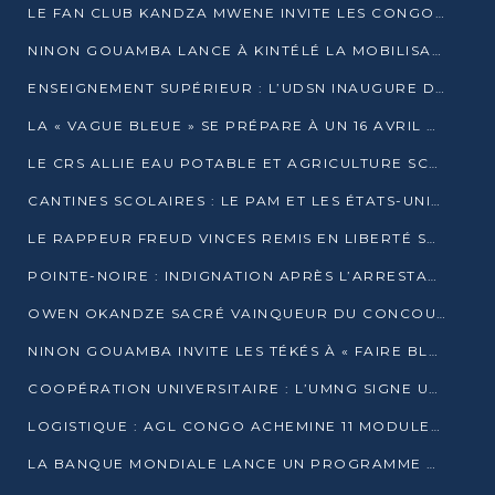
LE FAN CLUB KANDZA MWENE INVITE LES CONGOLAIS À UNE FORTE AFFLUENCE AU STADE DE KINTÉLÉ
NINON GOUAMBA LANCE À KINTÉLÉ LA MOBILISATION POUR L’INVESTITURE DR DSN
ENSEIGNEMENT SUPÉRIEUR : L’UDSN INAUGURE DES LABORATOIRES POUR BOOSTER LA FORMATION PRATIQUE
LA « VAGUE BLEUE » SE PRÉPARE À UN 16 AVRIL HISTORIQUE
LE CRS ALLIE EAU POTABLE ET AGRICULTURE SCOLAIRE AU CŒUR DE LA TRANSFORMATION DES ÉCOLES RURALES
CANTINES SCOLAIRES : LE PAM ET LES ÉTATS-UNIS AU CONTACT DES ÉCOLIERS DE KINKALA
LE RAPPEUR FREUD VINCES REMIS EN LIBERTÉ SOUS PRESSION MÉDIATIQUE
POINTE-NOIRE : INDIGNATION APRÈS L’ARRESTATION DU RAPPEUR FREUD VINCES
OWEN OKANDZE SACRÉ VAINQUEUR DU CONCOURS SLAM POUR LA VIE
NINON GOUAMBA INVITE LES TÉKÉS À « FAIRE BLOC » POUR PESER DANS LE DÉBAT NATIONAL
COOPÉRATION UNIVERSITAIRE : L’UMNG SIGNE UN ACCORD STRATÉGIQUE AVEC L’UNIVERSITÉ HAINAN EN CHINE
LOGISTIQUE : AGL CONGO ACHEMINE 11 MODULES GÉANTS JUSQU’À BRAZZAVILLE
LA BANQUE MONDIALE LANCE UN PROGRAMME DE 394 MILLIONS DE DOLLARS POUR LE BASSIN DU CONGO