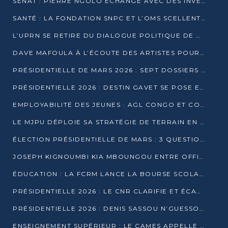
SÉNAT : PIERRE NGOLO ÉCHANGE AVEC DES INVESTISSEURS DU NUMÉRIQUE
SANTÉ : LA FONDATION SNPC ET L’OMS SCELLENT UN PARTENARIAT STRATÉGIQUE DE TROIS ANS
L’UPRN SE RETIRE DU DIALOGUE POLITIQUE DE DJAMBALA : TENSIONS DANS LE PRÉ-ÉLECTORAL CONGOLAIS
DAVE MAFOULA À L’ÉCOUTE DES ARTISTES POUR REDÉFINIR SA POLITIQUE CULTURELLE
PRÉSIDENTIELLE DE MARS 2026 : SEPT DOSSIERS DE CANDIDATURE ENREGISTRÉS À LA CLÔTURE DES DÉPÔTS
PRÉSIDENTIELLE 2026 : DESTIN GAVET SE POSE EN CANDIDAT DU « RAS-LE-BOL »
EMPLOYABILITÉ DES JEUNES : AGL CONGO ET CONGO TERMINAL S’ALLIENT À UCAC-ICAM
LE MJPU DÉPLOIE SA STRATÉGIE DE TERRAIN EN FAVEUR DE DSN
ÉLECTION PRÉSIDENTIELLE DE MARS : 3 QUESTIONS À UN EXPERT CONGOLAIS DE LA CYBERSÉCURITÉ
JOSEPH KIGNOUMBI KIA MBOUNGOU ENTRE OFFICIELLEMENT EN COURSE POUR LA PRÉSIDENTIELLE
ÉDUCATION : LA FCRM LANCE LA BOURSE SCOLAIRE FRANCINE-NTOUMI POUR PROMOUVOIR LES FILIÈRES SCIENTIFIQUES
PRÉSIDENTIELLE 2026 : LE CNR CLARIFIE ET ÉCARTE LA CANDIDATURE DU PASTEUR NTUMI
PRÉSIDENTIELLE 2026 : DENIS SASSOU N’GUESSO ANNONCE OFFICIELLEMENT SA CANDIDATURE
ENSEIGNEMENT SUPÉRIEUR : LE CAMES APPELLE À UNE UNIVERSITÉ AFRICAINE AXÉE SUR L’EMPLOYABILITÉ