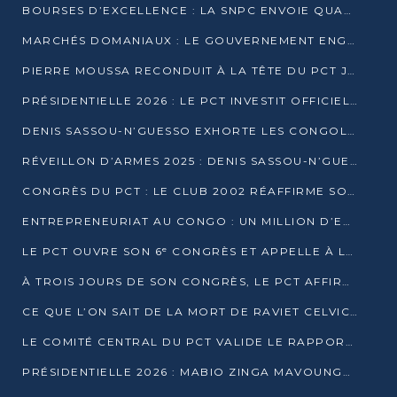
BOURSES D’EXCELLENCE : LA SNPC ENVOIE QUATRE NOUVEAUX TALENTS CONGOLAIS SE FORMER À BAKOU
MARCHÉS DOMANIAUX : LE GOUVERNEMENT ENGAGE LA STRUCTURATION DES TAXES D’ASSAINISSEMENT
PIERRE MOUSSA RECONDUIT À LA TÊTE DU PCT JUSQU’EN 2031
PRÉSIDENTIELLE 2026 : LE PCT INVESTIT OFFICIELLEMENT DENIS SASSOU NGUESSO
DENIS SASSOU-N’GUESSO EXHORTE LES CONGOLAIS À L’UNITÉ ET AU FAIR-PLAY DÉMOCRATIQUE EN 2026
RÉVEILLON D’ARMES 2025 : DENIS SASSOU-N’GUESSO GARANTIT DES ÉLECTIONS 2026 PAISIBLES ET SÉCURISÉES
CONGRÈS DU PCT : LE CLUB 2002 RÉAFFIRME SON SOUTIEN À DENIS SASSOU-N’GUESSO POUR 2026
ENTREPRENEURIAT AU CONGO : UN MILLION D’EUROS POUR FINANCER LES STARTUPS DÈS 2026
LE PCT OUVRE SON 6ᵉ CONGRÈS ET APPELLE À LA CANDIDATURE DE DENIS SASSOU NGUESSO
À TROIS JOURS DE SON CONGRÈS, LE PCT AFFIRME AVOIR ATTEINT TOUS SES OBJECTIFS
CE QUE L’ON SAIT DE LA MORT DE RAVIET CELVIC N’TSIANTSIE
LE COMITÉ CENTRAL DU PCT VALIDE LE RAPPORT DU CONGRÈS ET SOUTIENT DENIS SASSOU N’GUESSO
PRÉSIDENTIELLE 2026 : MABIO ZINGA MAVOUNGOU DÉCLARE SA CANDIDATURE ET CHARGE LE BILAN DU PCT