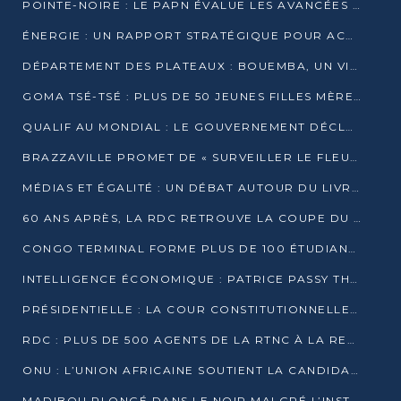
POINTE-NOIRE : LE PAPN ÉVALUE LES AVANCÉES DU MÔLE EST
ÉNERGIE : UN RAPPORT STRATÉGIQUE POUR ACCÉLÉRER LA TRANSITION AU CONGO
DÉPARTEMENT DES PLATEAUX : BOUEMBA, UN VIVIER ÉCONOMIQUE PRÊT À EXPLOSER
GOMA TSÉ-TSÉ : PLUS DE 50 JEUNES FILLES MÈRES SENSIBILISÉES À LA SANTÉ SEXUELLE
QUALIF AU MONDIAL : LE GOUVERNEMENT DÉCLARE LA JOURNÉE DU 1ER AVRIL 2026 CHÔMÉE ET PAYÉE
BRAZZAVILLE PROMET DE « SURVEILLER LE FLEUVE » APRÈS LA QUALIFICATION DE LA RDC AU MONDIAL
MÉDIAS ET ÉGALITÉ : UN DÉBAT AUTOUR DU LIVRE « CES FEMMES QUI REPRENNENT LE POUVOIR SUR LEUR VIE »
60 ANS APRÈS, LA RDC RETROUVE LA COUPE DU MONDE
CONGO TERMINAL FORME PLUS DE 100 ÉTUDIANTS AUX TECHNIQUES D’EMBAUCHE
INTELLIGENCE ÉCONOMIQUE : PATRICE PASSY THÉORISE UNE STRATÉGIE ADAPTÉE AUX CONTEXTES FRAGMENTÉS
PRÉSIDENTIELLE : LA COUR CONSTITUTIONNELLE CONFIRME LA VICTOIRE DE SASSOU NGUESSO AVEC 94,90 % DES SUFFRAGES
RDC : PLUS DE 500 AGENTS DE LA RTNC À LA RETRAITE, UNE PAGE SE TOURNE
ONU : L’UNION AFRICAINE SOUTIENT LA CANDIDATURE DE MACKY SALL
MADIBOU PLONGÉ DANS LE NOIR MALGRÉ L’INSTALLATION D’UN NOUVEAU TRANSFORMATEUR