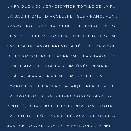
L’AFRIQUE VISE L’ÉRADICATION TOTALE DE LA POLIOMYÉLITE D’ICI 2026
LA BAD PROMET D’ACCÉLÉRER SES FINANCEMENTS AVEC LE MINISTÈRE DE L’ASSAINISSEMENT
SASSOU NGUESSO INAUGURE LE PRESTIGIEUX HÔTEL KEMPINSKI BRAZZAVILLE
LE SECTEUR PRIVÉ MOBILISÉ POUR LE DÉPLOIEMENT DE 19 MINI-CENTRALES SOLAIRES
YVON SANA BANGUI PREND LA TÊTE DE L’ASSOCIATION DES BANQUES CENTRALES AFRICAINES
DENIS SASSOU-NGUESSO PROMET LA « TRAQUE SANS RELÂCHE » DU GRAND BANDITISME
13 MILITAIRES CONGOLAIS DIPLÔMÉS EN MAINTENANCE INDUSTRIELLE APRÈS TROIS ANS DE FORMATION À L’UNIVERSITÉ MARIEN-NGOUABI
« BÂTIR, SERVIR, TRANSMETTRE » : LE NOUVEL OUVRAGE QUI INTERPELLE LES COLLECTIVITÉS
SYMPOSIUM DE L’ABCA : L’AFRIQUE PLAIDE POUR UN FINANCEMENT CLIMATIQUE ÉQUITABLE
TAEKWONDO : DEUX JUNIORS CONGOLAIS À LA FINALE D’OPEN SYRIES 2025 À ABIDJAN
KINTELÉ, FUTUR HUB DE LA FORMATION FOOTBALLISTIQUE AFRICAINE ?
LA LISTE DES HÔPITAUX GÉNÉRAUX S’ALLONGE AU CONGO
JUSTICE : OUVERTURE DE LA SESSION CRIMINELLE À BRAZZAVILLE AVEC 52 DOSSIERS AU RÔLE