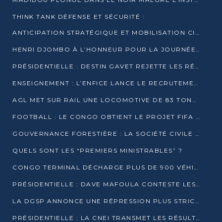
THINK TANK DÉFENSE ET SÉCURITÉ :
ANTICIPATION STRATÉGIQUE ET MOBILISATION CITOYENNE POUR NOTRE SOUVERAINETÉ NATIONALE
HENRI DJOMBO À L’HONNEUR POUR LA JOURNÉE MONDIALE DU THÉÂTRE
PRÉSIDENTIELLE : DESTIN GAVET REJETTE LES RÉSULTATS ET APPELLE À UN DIALOGUE NATIONAL
ENSEIGNEMENT : L’ENFICE LANCE LE RECRUTEMENT DE SA PREMIÈRE PROMOTION DE PROFESSEURS DES ÉCOLES
AGL MET SUR RAIL UNE LOCOMOTIVE DE 83 TONNES À POINTE-NOIRE
FOOTBALL : LE CONGO OBTIENT LE PROJET FIFA ARENA POUR SES 15 DÉPARTEMENTS
GOUVERNANCE FORESTIÈRE : LA SOCIÉTÉ CIVILE CONGOLAISE AFFICHE SES PRIORITÉS POUR 2026
QUELS SONT LES “PREMIERS MINISTRABLES” ?
CONGO TERMINAL DÉCHARGE PLUS DE 900 VÉHICULES EN QUELQUES HEURES
PRÉSIDENTIELLE : DAVE MAFOULA CONTESTE LES RÉSULTATS PROVISOIRES
LA DGSP ANNONCE UNE RÉPRESSION PLUS STRICTE CONTRE LES MOTO-TAXIS
PRÉSIDENTIELLE : LA CNEI TRANSMET LES RÉSULTATS PROVISOIRES À LA COUR CONSTITUTIONNELLE