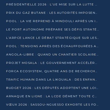
PRÉSIDENTIELLE 2026 : L’UE MISE SUR LA LUTTE CONTRE LA DÉSINFORMATION
PRIX DU GAZ BUTANE : LES AUTORITÉS IMPOSENT LE RESPECT DES PRIX RÉGLEMENTÉS
POOL : LA VIE REPREND À MINDOULI APRÈS UN INCIDENT ARMÉ SUR LA RN1
LE PORT AUTONOME PRÉPARE SES DÉFIS STRATÉGIQUES DE 2026
L’ARPCE LANCE LE DÉBAT STRATÉGIQUE SUR LES DONNÉES, L’IA ET LA FINANCE NUMÉRIQUE AU CONGO
POOL : TENSIONS APRÈS DES ÉCHAUFFOURÉES ARMÉES ENTRE DGSP ET EX-MILICIENS NINJA
ANGOLA-LIBRE : QUAND UN CHANTIER SCOLAIRE DEVIENT LE MIROIR D’UN CONGO EN MOUVEMENT
PROJET MOSALA : LE GOUVERNEMENT ACCÉLÈRE L’INSERTION DES JEUNES EN 2026
FORCA ECOSYSTEM, QUATRE ANS DE RECHERCHE DE TERRAIN AVANT UN LANCEMENT OFFICIEL EN 2026
TRAFIC HUMAIN DANS LA LIKOUALA : DES ENFANTS AUTOCHTONES RÉDUITS AU TRAVAIL FORCÉ
BUDGET 2026 : LES DÉPUTÉS ADOPTENT UNE LOI DES FINANCES DE PLUS DE 2500 MILLIARDS FCFA
ARNAQUE EN LIGNE : LA LCDE DÉMENT TOUTE CAMPAGNE DE RECRUTEMENT
VŒUX 2026 : SASSOU-NGUESSO EXHORTE LES FORCES VIVES À RENFORCER L’UNITÉ