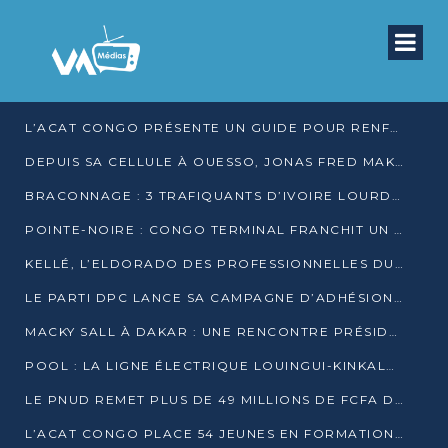
L’ACAT CONGO PRÉSENTE UN GUIDE POUR RENFORCER LES GARANTIES JUDICIAIRES EN GARDE À VUE
DEPUIS SA CELLULE À OUESSO, JONAS FRED MAKITA DÉNONCE CE QU’IL QUALIFIE DE DÉNI DE JUSTICE
BRACONNAGE : 3 TRAFIQUANTS D’IVOIRE LOURDEMENT CONDAMNÉS À DJAMBALA
POINTE-NOIRE : CONGO TERMINAL FRANCHIT UN CAP HISTORIQUE AVEC 99 MOUVEMENTS/HEURE
KELLÉ, L’ELDORADO DES PROFESSIONNELLES DU SEXE
LE PARTI DPC LANCE SA CAMPAGNE D’ADHÉSIONS ET VEUT STRUCTURER SA PRÉSENCE DANS LES 15 DÉPARTEMENTS
MACKY SALL À DAKAR : UNE RENCONTRE PRÉSIDENTIELLE QUI DIVISE L’OPINION SÉNÉGALAISE
POOL : LA LIGNE ÉLECTRIQUE LOUINGUI-KINKALA-BOKO MISE EN SERVICE
LE PNUD REMET PLUS DE 49 MILLIONS DE FCFA D’ÉQUIPEMENTS POUR ACCÉLÉRER LA NUMÉRISATION DU SYSTÈME DE SANTÉ
L’ACAT CONGO PLACE 54 JEUNES EN FORMATION PROFESSIONNELLE