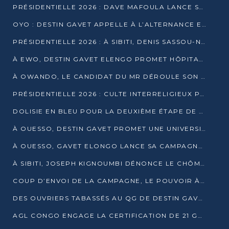
PRÉSIDENTIELLE 2026 : DAVE MAFOULA LANCE SA « VAGUE DU NOUVEAU DÉPART » À IMPFONDO
OYO : DESTIN GAVET APPELLE À L’ALTERNANCE ET À LA RESPONSABILITÉ DE LA JEUNESSE
PRÉSIDENTIELLE 2026 : À SIBITI, DENIS SASSOU-N’GUESSO PARIE SUR LES RESSOURCES DE LA LEKOUMOU
À EWO, DESTIN GAVET ELENGO PROMET HÔPITAL, CHEMIN DE FER ET AUDIT DES FINANCES PUBLIQUES
À OWANDO, LE CANDIDAT DU MR DÉROULE SON PROGRAMME DE “CHANGEMENT”
PRÉSIDENTIELLE 2026 : CULTE INTERRELIGIEUX POUR LA PAIX À OUENZÉ
DOLISIE EN BLEU POUR LA DEUXIÈME ÉTAPE DE CAMPAGNE DE DSN
À OUESSO, DESTIN GAVET PROMET UNE UNIVERSITÉ POUR LA SANGHA
À OUESSO, GAVET ELONGO LANCE SA CAMPAGNE SOUS LE SIGNE DU RENOUVEAU
À SIBITI, JOSEPH KIGNOUMBI DÉNONCE LE CHÔMAGE ET LES DÉFAILLANCES DE L’ÉTAT
COUP D’ENVOI DE LA CAMPAGNE, LE POUVOIR À POINTE-NOIRE, L’OPPOSITION À OUESSO ET SIBITI
DES OUVRIERS TABASSÉS AU QG DE DESTIN GAVET À 24 HEURES DE L’OUVERTURE DE LA CAMPAGNE
AGL CONGO ENGAGE LA CERTIFICATION DE 21 GRUTIERS AUX NORMES INTERNATIONALES