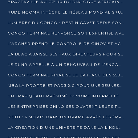
BRAZZAVILLE AU CŒUR DU DIALOGUE AFRICAIN SUR LES OBJECTIFS DE DÉVELOPPEMENT DURABLE
RUDE NGOMA INTÈGRE LE RÉSEAU MONDIAL SPUTNIK PRO APRÈS UNE FORMATION À MOSCOU
LUMIÈRES DU CONGO : DESTIN GAVET DÉDIE SON PRIX À L’UNITÉ NATIONALE ET À LA JEUNESSE
CONGO TERMINAL RENFORCE SON EXPERTISE AVEC NEUF NOUVEAUX FORMATEURS EN ENGINS PORTUAIRES
L’ARCHER PREND LE CONTRÔLE DE GINOV ET ACCÉLÈRE SON VIRAGE NUMÉRIQUE
LA BEAC ABAISSE SES TAUX DIRECTEURS POUR SOUTENIR LA CROISSANCE EN ZONE CEMAC
LE RUNR APPELLE À UN RENOUVEAU DE L’ENGAGEMENT MILITANT
CONGO TERMINAL FINALISE LE BATTAGE DES 558 PIEUX DU FUTUR QUAI DU MÔLE EST
MBOKA PROPRE ET PADJ 2.0 POUR UNE JEUNESSE PLUS AUTONOME
UN TRAFIQUANT PRÉSUMÉ D’IVOIRE INTERPELLÉ À DOLISIE
LES ENTREPRISES CHINOISES OUVRENT LEURS PORTES AUX JEUNES DIPLÔMÉS
SIBITI : 6 MORTS DANS UN DRAME APRÈS LES ÉPREUVES DU BEPC
LA CRÉATION D’UNE UNIVERSITÉ DANS LA LIKOUALA AU CŒUR D’UNE RÉFLEXION NATIONALE
ÉCONOMIE VERTE : AGL CONGO DONNE UNE SECONDE VIE À SES DÉCHETS INDUSTRIELS