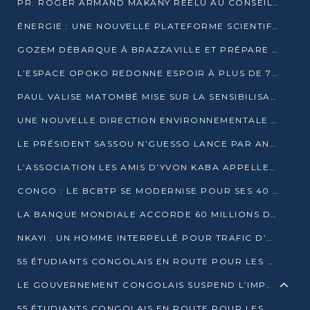
PR. ROGER ARMAND MAKANY RÉÉLU AU CONSEIL DE L’AUF
ÉNERGIE : UNE NOUVELLE PLATEFORME SCIENTIFIQUE POUR LA TRANSITION ÉNERGÉTIQUE EN AFRIQUE CENTRALE
GOZEM DÉBARQUE À BRAZZAVILLE ET PRÉPARE SON ARRIVÉE À POINTE-NOIRE
L’ESPACE OPOKO REDONNE ESPOIR À PLUS DE 775 ÉLÈVES AUTOCHTONES DANS LE NORD DU CONGO
PAUL VALISE MATOMBÉ MISE SUR LA SENSIBILISATION POUR ÉRAQUER LE GRAND BANDITISME
UNE NOUVELLE DIRECTION ENVIRONNEMENTALE POUR RENFORCER LA GESTION DES DONNÉES AU CONGO
LE PRÉSIDENT SASSOU N’GUESSO LANCE PAR ANTICIPATION LA 39ÈME JOURNÉE NATIONALE DE L’ARBRE
L’ASSOCIATION LES AMIS D’YVON KABA APPELLENT DENIS SASSOU N’GUESSO À SE PORTER CANDIDAT
CONGO : LE BCBTP SE MODERNISE POUR SES 40 ANS D’EXISTENCE
LA BANQUE MONDIALE ACCORDE 60 MILLIONS DE DOLLARS POUR LA RÉSILIENCE URBAINE AU CONGO
NKAYI : UN HOMME INTERPELLÉ POUR TRAFIC D’UN BÉBÉ CHIMPANZÉ
55 ÉTUDIANTS CONGOLAIS EN ROUTE POUR LES UNIVERSITÉS ALGÉRIENNES
LE GOUVERNEMENT CONGOLAIS SUSPEND L’IMPORTATION DES MACHETTES ET DES MOTOS
55 ÉTUDIANTS CONGOLAIS EN ROUTE POUR LES UNIVERSITÉS ALGÉRIENNES