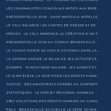
LES JOURNALISTES CONGOLAIS INITIÉS AUX ENJEUX DE L’ÉCONOMIE BLEUE
PRÉSIDENTIELLE 2026 : DAVE MAFOULA APPELLE LES CONGOLAIS À UN « NOUVEAU DÉPART »
LE CSLC RELANCE LES CARTES DE PRESSE ET RECONNAÎT OFFICIELLEMENT LES MÉDIAS EN LIGNE
MÉDIAS : LE CSLC ANNONCE LA CRÉATION D’UN FONDS D’APPUI À LA PRESSE
PRESIDENTIELLE 2026 AU CONGO-BRAZZAVILLE : UN CASTING ÉLARGI
LE CONGO PORTE SA VOIX À COTONOU DANS LA LUTTE CONTRE LA TUBERCULOSE
LA SOPRIM DRESSE LE BILAN DE SES ACTIVITÉS ET FIXE DE NOUVELLES PRIORITÉS
DGMRFE : 16 MOIS SANS SALAIRE, LES AGENTS ÉTOUFFENT DANS LE SILENCE
LE SLAM ÉLÈVE LA VOIX POUR LES DROITS HUMAINS À BRAZZAVILLE
JUSTICE : DES MAGISTRATS FORMÉS AU CONTENTIEUX DE LA PROPRIÉTÉ INTELLECTUELLE
STATISTIQUES : LE PROJET RÉGIONAL HISWACA OFFICIELLEMENT LANCÉ AU CONGO
4182 VIOLATIONS DES DROITS HUMAINS AU CONGO EN 2025 SELON LE CAD
PNLS : BRAZZAVILLE ACCUEILLE LA 2ÈME JOURNÉE SCIENTIFIQUE SUR LE VIH/SIDA