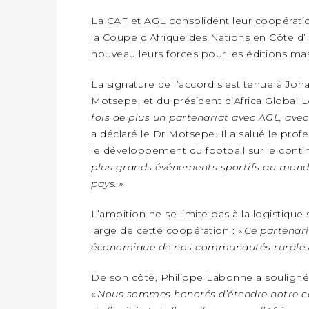
INTELLIGENCE ÉCONOMIQUE NATIONALE ET PARTENARIATS INTERNATIONAUX : VERS UNE DOCTRINE SOUVERAINE DE SÉCURITÉ ÉCONOMIQUE
ÉCONOMIE
La CAF et AGL consolident leur coopérati
la Coupe d’Afrique des Nations en Côte d’Iv
PRÈS DE 700 000 EVP MANUTENTIONNÉS EN SIX MOIS PAR CONGO TERMINAL
POLITIQUE
nouveau leurs forces pour les éditions ma
RNP : DJOUBE NGOH CHARNEL BERICHE PREND LES RÊNES DU PARTI
INTERNATIONAL
La signature de l’accord s’est tenue à Jo
Motsepe, et du président d’Africa Global L
BURKINA FASO : LE GOUVERNEMENT LANCE « VACANCES UTILES 2026 » POUR FORMER LES ÉLÈVES À 15 MÉTIERS
SOCIÉTÉ
fois de plus un partenariat avec AGL, avec
LES DIABLES ROUGES TERMINENT DEUXIÈMES AU CHAMPIONNAT D’AFRIQUE ZONE 3
a déclaré le Dr Motsepe. Il a salué le pro
INTERNATIONAL
le développement du football sur le contine
66 ANS D’INDEPENDANCE, 30 ANS D’AGRESSION RWAN DAISE : 4 PRESIDENCES, UN ECHEC COLLECTIF
SOCIÉTÉ
plus grands événements sportifs au monde,
pays. »
POLITIQUE
PORT DE POINTE-NOIRE : LE MÔLE EST PREND FORME ET VISE LES GÉANTS DES MERS
L’ambition ne se limite pas à la logistique 
large de cette coopération : «
CONSTANT SERGE BOUNDA PORTE LE MESSAGE DE COMPASSION DE DENIS SASSOU NGUESSO EN IRAN
Ce partenari
ÉCONOMIE
économique de nos communautés rurales et
CONGO TERMINAL BAT UN NOUVEAU RECORD DE PRODUCTIVITÉ AU PORT DE POINTE-NOIRE
CULTURE
LA SNPC ACCOMPAGNE SIX JEUNES CONGOLAIS AUX OLYMPIADES PANAFRICAINES DE MATHÉMATIQUES
SOCIÉTÉ
De son côté, Philippe Labonne a souligné 
«
Nous sommes honorés d’étendre notre co
L’ÉCOLE DE PEINTURE DE POTO-POTO FÊTE 75 ANS AU SERVICE DE L’ART CONGOLAIS