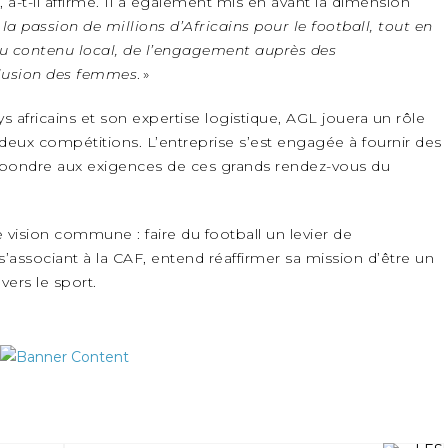
, a-t-il affirmé. Il a également mis en avant la dimension
a passion de millions d’Africains pour le football, tout en
u contenu local, de l’engagement auprès des
lusion des femmes
. »
 africains et son expertise logistique, AGL jouera un rôle
eux compétitions. L’entreprise s’est engagée à fournir des
répondre aux exigences de ces grands rendez-vous du
e vision commune : faire du football un levier de
s’associant à la CAF, entend réaffirmer sa mission d’être un
ers le sport.