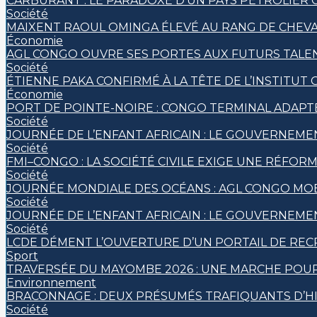
CARBURANT : LE PARADOXE D’UN PAYS PÉTROLIER
Société
MAIXENT RAOUL OMINGA ÉLEVÉ AU RANG DE CHEVALI
Économie
AGL CONGO OUVRE SES PORTES AUX FUTURS TALEN
Société
ÉTIENNE PAKA CONFIRMÉ À LA TÊTE DE L’INSTITU
Économie
PORT DE POINTE-NOIRE : CONGO TERMINAL ADAPT
Société
JOURNÉE DE L’ENFANT AFRICAIN : LE GOUVERNEME
Société
FMI–CONGO : LA SOCIÉTÉ CIVILE EXIGE UNE RÉFORM
Société
JOURNÉE MONDIALE DES OCÉANS : AGL CONGO MOB
Société
JOURNÉE DE L’ENFANT AFRICAIN : LE GOUVERNEME
Société
LCDE DÉMENT L’OUVERTURE D’UN PORTAIL DE RECR
Sport
TRAVERSÉE DU MAYOMBE 2026 : UNE MARCHE POUR 
Environnement
BRACONNAGE : DEUX PRÉSUMÉS TRAFIQUANTS D’H
Société