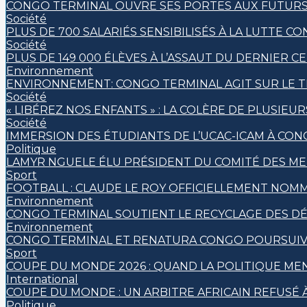
CONGO TERMINAL OUVRE SES PORTES AUX FUTURS 
Société
PLUS DE 700 SALARIÉS SENSIBILISÉS À LA LUTTE 
Société
PLUS DE 149 000 ÉLÈVES À L’ASSAUT DU DERNIER C
Environnement
ENVIRONNEMENT: CONGO TERMINAL AGIT SUR LE T
Société
« LIBÉREZ NOS ENFANTS » : LA COLÈRE DE PLUSIEU
Société
IMMERSION DES ÉTUDIANTS DE L’UCAC-ICAM À CO
Politique
LAMYR NGUELE ÉLU PRÉSIDENT DU COMITÉ DES M
Sport
FOOTBALL : CLAUDE LE ROY OFFICIELLEMENT NO
Environnement
CONGO TERMINAL SOUTIENT LE RECYCLAGE DES DÉ
Environnement
CONGO TERMINAL ET RENATURA CONGO POURSUIVE
Sport
COUPE DU MONDE 2026 : QUAND LA POLITIQUE MEN
International
COUPE DU MONDE : UN ARBITRE AFRICAIN REFUSÉ À
Politique