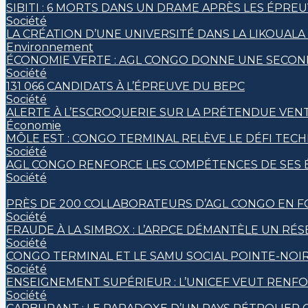
SIBITI : 6 MORTS DANS UN DRAME APRÈS LES ÉPRE
Société
LA CRÉATION D’UNE UNIVERSITÉ DANS LA LIKOUAL
Environnement
ÉCONOMIE VERTE : AGL CONGO DONNE UNE SECOND
Société
131 066 CANDIDATS À L’ÉPREUVE DU BEPC
Société
ALERTE À L’ESCROQUERIE SUR LA PRÉTENDUE VENT
Économie
MÔLE EST : CONGO TERMINAL RELÈVE LE DÉFI TEC
Société
AGL CONGO RENFORCE LES COMPÉTENCES DE SES É
Société
PRÈS DE 200 COLLABORATEURS D’AGL CONGO EN F
Société
FRAUDE À LA SIMBOX : L’ARPCE DÉMANTÈLE UN RÉ
Société
CONGO TERMINAL ET LE SAMU SOCIAL POINTE-NOI
Société
ENSEIGNEMENT SUPÉRIEUR : L’UNICEF VEUT RENF
Société