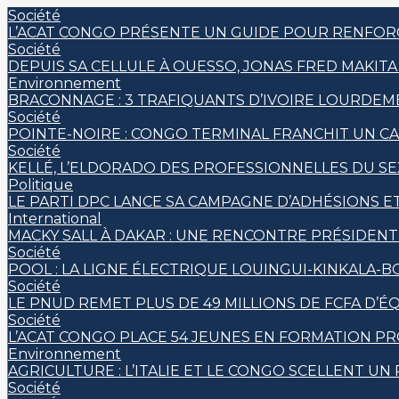
Société
L’ACAT CONGO PRÉSENTE UN GUIDE POUR RENFORC
Société
DEPUIS SA CELLULE À OUESSO, JONAS FRED MAKITA 
Environnement
BRACONNAGE : 3 TRAFIQUANTS D’IVOIRE LOURDE
Société
POINTE-NOIRE : CONGO TERMINAL FRANCHIT UN 
Société
KELLÉ, L’ELDORADO DES PROFESSIONNELLES DU S
Politique
LE PARTI DPC LANCE SA CAMPAGNE D’ADHÉSIONS 
International
MACKY SALL À DAKAR : UNE RENCONTRE PRÉSIDENTI
Société
POOL : LA LIGNE ÉLECTRIQUE LOUINGUI-KINKALA-B
Société
LE PNUD REMET PLUS DE 49 MILLIONS DE FCFA D
Société
L’ACAT CONGO PLACE 54 JEUNES EN FORMATION P
Environnement
AGRICULTURE : L’ITALIE ET LE CONGO SCELLENT 
Société