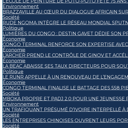
L’ÉCOLE DE PEINTURE DE POTO-POTO FÊTE 75 ANS 
Environnement
BRAZZAVILLE AU CŒUR DU DIALOGUE AFRICAIN SU
Société
RUDE NGOMA INTÈGRE LE RÉSEAU MONDIAL SPUTN
Politique
LUMIÈRES DU CONGO : DESTIN GAVET DÉDIE SON PRI
Économie
CONGO TERMINAL RENFORCE SON EXPERTISE AVE
Économie
L’ARCHER PREND LE CONTRÔLE DE GINOV ET ACCÉ
Économie
LA BEAC ABAISSE SES TAUX DIRECTEURS POUR SOU
Politique
LE RUNR APPELLE À UN RENOUVEAU DE L’ENGAGEM
Économie
CONGO TERMINAL FINALISE LE BATTAGE DES 558 P
Société
MBOKA PROPRE ET PADJ 2.0 POUR UNE JEUNESSE
Environnement
UN TRAFIQUANT PRÉSUMÉ D’IVOIRE INTERPELLÉ À 
Société
LES ENTREPRISES CHINOISES OUVRENT LEURS POR
Société