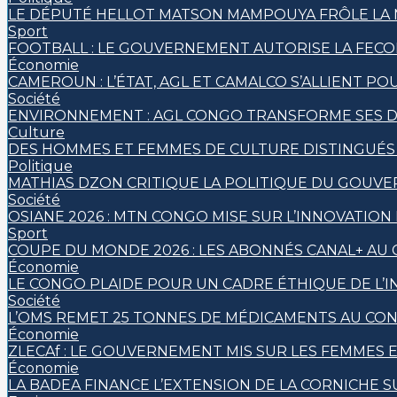
LE DÉPUTÉ HELLOT MATSON MAMPOUYA FRÔLE LA 
Sport
FOOTBALL : LE GOUVERNEMENT AUTORISE LA FEC
Économie
CAMEROUN : L’ÉTAT, AGL ET CAMALCO S’ALLIENT P
Société
ENVIRONNEMENT : AGL CONGO TRANSFORME SES D
Culture
DES HOMMES ET FEMMES DE CULTURE DISTINGUÉ
Politique
MATHIAS DZON CRITIQUE LA POLITIQUE DU GOUVE
Société
OSIANE 2026 : MTN CONGO MISE SUR L’INNOVATION
Sport
COUPE DU MONDE 2026 : LES ABONNÉS CANAL+ AU
Économie
LE CONGO PLAIDE POUR UN CADRE ÉTHIQUE DE L’IN
Société
L’OMS REMET 25 TONNES DE MÉDICAMENTS AU CO
Économie
ZLECAf : LE GOUVERNEMENT MIS SUR LES FEMMES
Économie
LA BADEA FINANCE L’EXTENSION DE LA CORNICHE S