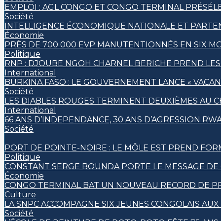
EMPLOI : AGL CONGO ET CONGO TERMINAL PRÉSÉL
Société
INTELLIGENCE ÉCONOMIQUE NATIONALE ET PARTE
Économie
PRÈS DE 700 000 EVP MANUTENTIONNÉS EN SIX M
Politique
RNP : DJOUBE NGOH CHARNEL BERICHE PREND LES
International
BURKINA FASO : LE GOUVERNEMENT LANCE « VACANC
Société
LES DIABLES ROUGES TERMINENT DEUXIÈMES AU C
International
66 ANS D’INDEPENDANCE, 30 ANS D’AGRESSION RWA
Société
PORT DE POINTE-NOIRE : LE MÔLE EST PREND FOR
Politique
CONSTANT SERGE BOUNDA PORTE LE MESSAGE DE 
Économie
CONGO TERMINAL BAT UN NOUVEAU RECORD DE PR
Culture
LA SNPC ACCOMPAGNE SIX JEUNES CONGOLAIS AUX
Société