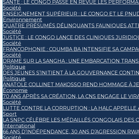
SANTÉ : LE CONGO PASSE EN REVUE LES PERFORMA
Société
ENSEIGNEMENT SUPÉRIEUR : LE CONGO ET LE PNU
Environnement
QUATRE PRÉSUMÉS DÉLINQUANTS FAUNIQUES ATTEN
Société
JUSTICE : LE CONGO LANCE DES CLINIQUES JURID
Société
FRANCOPHONIE : COUMBA BA INTENSIFIE SA CAMPAG
Société
DRAME SUR LA SANGHA : UNE EMBARCATION TRANSP
Politique
DES JEUNES S’INITIENT À LA GOUVERNANCE CONTI
Politique
ANATOLE COLLINET MAKOSSO REND HOMMAGE À JE
Économie
70 ANS APRÈS SA CRÉATION, LA CNS ENGAGE LE VIR
Société
LUTTE CONTRE LA CORRUPTION : LA HALC APPELLE 
Sport
LA SNPC CÉLÈBRE LES MÉDAILLÉS CONGOLAIS DES
International
66 ANS D’INDÉPENDANCE, 30 ANS D’AGRESSION RWA
Société