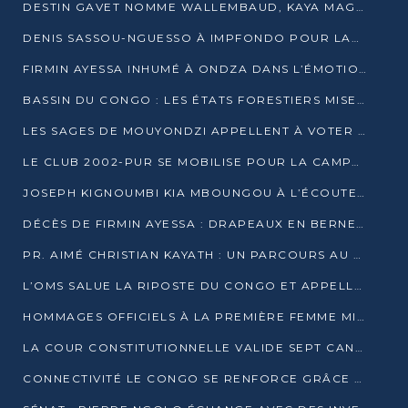
DESTIN GAVET NOMME WALLEMBAUD, KAYA MAGANE, BOUDZIKA ET MBOUSSA-ELLAH AUX COMMANDES DE SA CAMPAGNE
DENIS SASSOU-NGUESSO À IMPFONDO POUR LANCER LE CORRIDOR 13
FIRMIN AYESSA INHUMÉ À ONDZA DANS L’ÉMOTION ET LE RECUEILLEMENT
BASSIN DU CONGO : LES ÉTATS FORESTIERS MISENT SUR LES MARCHÉS CARBONE
LES SAGES DE MOUYONDZI APPELLENT À VOTER DENIS SASSOU-NGUESSO
LE CLUB 2002-PUR SE MOBILISE POUR LA CAMPAGNE
JOSEPH KIGNOUMBI KIA MBOUNGOU À L’ÉCOUTE DE TALANGAÏ
DÉCÈS DE FIRMIN AYESSA : DRAPEAUX EN BERNE LUNDI
PR. AIMÉ CHRISTIAN KAYATH : UN PARCOURS AU SERVICE DE LA RECHERCHE ET DE L’INNOVATION
L’OMS SALUE LA RIPOSTE DU CONGO ET APPELLE À DES RÉFORMES DURABLES
HOMMAGES OFFICIELS À LA PREMIÈRE FEMME MINISTRE DU CONGO
LA COUR CONSTITUTIONNELLE VALIDE SEPT CANDIDATURES POUR LA PRÉSIDENTIELLE
CONNECTIVITÉ LE CONGO SE RENFORCE GRÂCE AU CÂBLE 2AFRICA