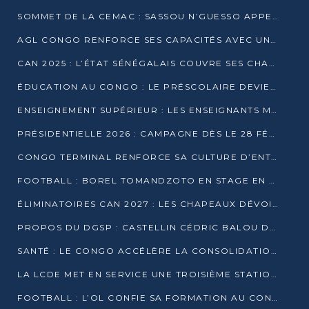
SOMMET DE LA CEMAC : SASSOU N’GUESSO APPELLE À LA VIGILANCE FACE AUX RISQUES ÉCONOMIQUES
AGL CONGO RENFORCE SES CAPACITÉS AVEC UNE GRUE DE 250 TONNES
CAN 2025 : L’ÉTAT SÉNÉGALAIS COUVRE SES CHAMPIONS D’AFRIQUE DE RÉCOMPENSES EXCEPTIONNELLES
ÉDUCATION AU CONGO : LE PRÉSCOLAIRE DEVIENT OBLIGATOIRE, LE BTS CONSACRÉ DIPLÔME D’ÉTAT
ENSEIGNEMENT SUPÉRIEUR : LES ENSEIGNANTS MAINTIENNENT LA GRÈVE ET EXIGENT UN ACCORD ÉCRIT AVEC L’ÉTAT
PRÉSIDENTIELLE 2026 : CAMPAGNE DÈS LE 28 FÉVRIER, SCRUTIN LES 12 ET 15 MARS
CONGO TERMINAL RENFORCE SA CULTURE D’ENTREPRISE AVEC LE PROGRAMME « WIN TOGETHER »
FOOTBALL : BOREL TOMANDZOTO EN STAGE EN ESPAGNE AVEC POLISSYA FC
ÉLIMINATOIRES CAN 2027 : LES CHAPEAUX DÉVOILÉS, LE CONGO FIXÉ SUR SON SORT
PROPOS DU DGSP : CASTELLIN CÉDRIC BALOU DÉNONCE DES PROPOS INTIMIDANTS
SANTÉ : LE CONGO ACCÉLÈRE LA CONSOLIDATION DE L’OFFRE DE SOINS
LA LCDE MET EN SERVICE UNE TROISIÈME STATION D’EAU POTABLE À MFILOU
FOOTBALL : L’OL CONFIE SA FORMATION AU CONGOLAIS CHRISTIAN BASSILA