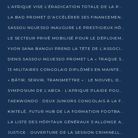
L’AFRIQUE VISE L’ÉRADICATION TOTALE DE LA POLIOMYÉLITE D’ICI 2026
LA BAD PROMET D’ACCÉLÉRER SES FINANCEMENTS AVEC LE MINISTÈRE DE L’ASSAINISSEMENT
SASSOU NGUESSO INAUGURE LE PRESTIGIEUX HÔTEL KEMPINSKI BRAZZAVILLE
LE SECTEUR PRIVÉ MOBILISÉ POUR LE DÉPLOIEMENT DE 19 MINI-CENTRALES SOLAIRES
YVON SANA BANGUI PREND LA TÊTE DE L’ASSOCIATION DES BANQUES CENTRALES AFRICAINES
DENIS SASSOU-NGUESSO PROMET LA « TRAQUE SANS RELÂCHE » DU GRAND BANDITISME
13 MILITAIRES CONGOLAIS DIPLÔMÉS EN MAINTENANCE INDUSTRIELLE APRÈS TROIS ANS DE FORMATION À L’UNIVERSITÉ MARIEN-NGOUABI
« BÂTIR, SERVIR, TRANSMETTRE » : LE NOUVEL OUVRAGE QUI INTERPELLE LES COLLECTIVITÉS
SYMPOSIUM DE L’ABCA : L’AFRIQUE PLAIDE POUR UN FINANCEMENT CLIMATIQUE ÉQUITABLE
TAEKWONDO : DEUX JUNIORS CONGOLAIS À LA FINALE D’OPEN SYRIES 2025 À ABIDJAN
KINTELÉ, FUTUR HUB DE LA FORMATION FOOTBALLISTIQUE AFRICAINE ?
LA LISTE DES HÔPITAUX GÉNÉRAUX S’ALLONGE AU CONGO
JUSTICE : OUVERTURE DE LA SESSION CRIMINELLE À BRAZZAVILLE AVEC 52 DOSSIERS AU RÔLE