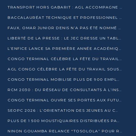
TRANSPORT HORS GABARIT : AGL ACCOMPAGNE LE DÉVELOPPEMENT DU SECTEUR BRASSICOLE AU CONGO
BACCALAURÉAT TECHNIQUE ET PROFESSIONNEL : 16 352 CANDIDATS LANCÉS DANS LES ÉPREUVES D’EPS
FAUX, OMAR JUNIOR DENIS N’A PAS ÉTÉ NOMMÉ AIDE DE CAMP ADJOINT DE DENIS SASSOU NGUESSO
LIBERTÉ DE LA PRESSE : LE JEC DRESSE UN TABLEAU PRÉOCCUPANT AU CONGO
L’ENFICE LANCE SA PREMIÈRE ANNÉE ACADÉMIQUE AVEC 100 FUTURS ENSEIGNANTS
CONGO TERMINAL CÉLÈBRE LA FÊTE DU TRAVAIL AVEC SES COLLABORATEURS À POINTE-NOIRE
AGL CONGO CÉLÈBRE LA FÊTE DU TRAVAIL SOUS LE SIGNE DE LA COHÉSION
CONGO TERMINAL MOBILISE PLUS DE 900 EMPLOYÉS AUTOUR DE LA SÉCURITÉ AU TRAVAIL
RCM 2030 : DU RÉSEAU DE CONSULTANTS À L’INSTRUMENT DE PUISSANCE EN AFRIQUE FRANCOPHONE
CONGO TERMINAL OUVRE SES PORTES AUX FUTURS INGÉNIEURS AU FORUM DES MÉTIERS D’UCAC-ICAM
SEOPC 2026 : L’ORIENTATION DES JEUNES AU CŒUR DE LA DEUXIÈME ÉDITION
PLUS DE 1 500 MOUSTIQUAIRES DISTRIBUÉES PAR AGL ET CONGO TERMINAL DANS LA LUTTE CONTRE LE PALUDISME
NINON GOUAMBA RELANCE “TOSOLOLA” POUR RENFORCER LE DIALOGUE AVEC LES CITOYENS