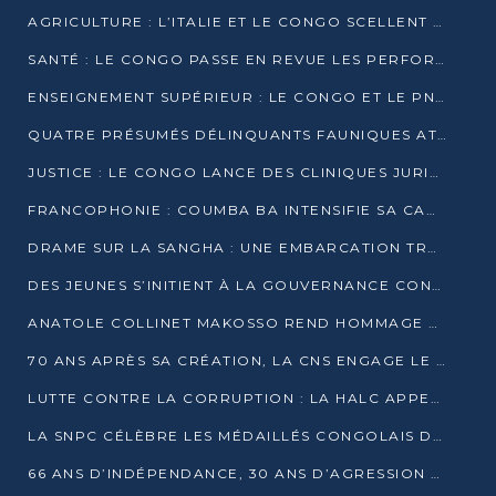
AGRICULTURE : L’ITALIE ET LE CONGO SCELLENT UN PARTENARIAT POUR UNE PRODUCTION LOCALE DURABLE
SANTÉ : LE CONGO PASSE EN REVUE LES PERFORMANCES DE SES HÔPITAUX À MI-PARCOURS
ENSEIGNEMENT SUPÉRIEUR : LE CONGO ET LE PNUD VEULENT RAPPROCHER LA FORMATION UNIVERSITAIRE DES BESOINS DU MARCHÉ DE L’EMPLOI
QUATRE PRÉSUMÉS DÉLINQUANTS FAUNIQUES ATTENDUS DEVANT LA JUSTICE POUR TRAFIC D’IVOIRE
JUSTICE : LE CONGO LANCE DES CLINIQUES JURIDIQUES POUR RAPPROCHER LE DROIT DES CITOYENS
FRANCOPHONIE : COUMBA BA INTENSIFIE SA CAMPAGNE POUR LA SUCCESSION À LA TÊTE DE L’OIF
DRAME SUR LA SANGHA : UNE EMBARCATION TRANSPORTANT DES FIDÈLES DE « NZAMBÉ YA L’HUILE » FAIT NAUFRAGE À OUESSO
DES JEUNES S’INITIENT À LA GOUVERNANCE CONTINENTALE À BRAZZAVILLE
ANATOLE COLLINET MAKOSSO REND HOMMAGE À JEAN-PAUL PIGASSE
70 ANS APRÈS SA CRÉATION, LA CNS ENGAGE LE VIRAGE DE LA DIGITALISATION
LUTTE CONTRE LA CORRUPTION : LA HALC APPELLE À PASSER DES DISCOURS AUX ACTES
LA SNPC CÉLÈBRE LES MÉDAILLÉS CONGOLAIS DES OLYMPIADES PANAFRICAINES DE MATHÉMATIQUES 2026
66 ANS D’INDÉPENDANCE, 30 ANS D’AGRESSION RWANDAISE : 4 PRÉSIDENCES, UN ÉCHEC COLLECTIF