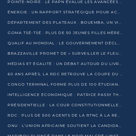
POINTE-NOIRE : LE PAPN ÉVALUE LES AVANCÉES DU MÔLE EST
ÉNERGIE : UN RAPPORT STRATÉGIQUE POUR ACCÉLÉRER LA TRANSITION AU CONGO
DÉPARTEMENT DES PLATEAUX : BOUEMBA, UN VIVIER ÉCONOMIQUE PRÊT À EXPLOSER
GOMA TSÉ-TSÉ : PLUS DE 50 JEUNES FILLES MÈRES SENSIBILISÉES À LA SANTÉ SEXUELLE
QUALIF AU MONDIAL : LE GOUVERNEMENT DÉCLARE LA JOURNÉE DU 1ER AVRIL 2026 CHÔMÉE ET PAYÉE
BRAZZAVILLE PROMET DE « SURVEILLER LE FLEUVE » APRÈS LA QUALIFICATION DE LA RDC AU MONDIAL
MÉDIAS ET ÉGALITÉ : UN DÉBAT AUTOUR DU LIVRE « CES FEMMES QUI REPRENNENT LE POUVOIR SUR LEUR VIE »
60 ANS APRÈS, LA RDC RETROUVE LA COUPE DU MONDE
CONGO TERMINAL FORME PLUS DE 100 ÉTUDIANTS AUX TECHNIQUES D’EMBAUCHE
INTELLIGENCE ÉCONOMIQUE : PATRICE PASSY THÉORISE UNE STRATÉGIE ADAPTÉE AUX CONTEXTES FRAGMENTÉS
PRÉSIDENTIELLE : LA COUR CONSTITUTIONNELLE CONFIRME LA VICTOIRE DE SASSOU NGUESSO AVEC 94,90 % DES SUFFRAGES
RDC : PLUS DE 500 AGENTS DE LA RTNC À LA RETRAITE, UNE PAGE SE TOURNE
ONU : L’UNION AFRICAINE SOUTIENT LA CANDIDATURE DE MACKY SALL
MADIBOU PLONGÉ DANS LE NOIR MALGRÉ L’INSTALLATION D’UN NOUVEAU TRANSFORMATEUR