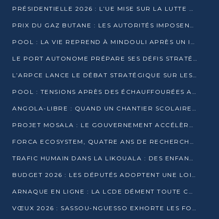
PRÉSIDENTIELLE 2026 : L’UE MISE SUR LA LUTTE CONTRE LA DÉSINFORMATION
PRIX DU GAZ BUTANE : LES AUTORITÉS IMPOSENT LE RESPECT DES PRIX RÉGLEMENTÉS
POOL : LA VIE REPREND À MINDOULI APRÈS UN INCIDENT ARMÉ SUR LA RN1
LE PORT AUTONOME PRÉPARE SES DÉFIS STRATÉGIQUES DE 2026
L’ARPCE LANCE LE DÉBAT STRATÉGIQUE SUR LES DONNÉES, L’IA ET LA FINANCE NUMÉRIQUE AU CONGO
POOL : TENSIONS APRÈS DES ÉCHAUFFOURÉES ARMÉES ENTRE DGSP ET EX-MILICIENS NINJA
ANGOLA-LIBRE : QUAND UN CHANTIER SCOLAIRE DEVIENT LE MIROIR D’UN CONGO EN MOUVEMENT
PROJET MOSALA : LE GOUVERNEMENT ACCÉLÈRE L’INSERTION DES JEUNES EN 2026
FORCA ECOSYSTEM, QUATRE ANS DE RECHERCHE DE TERRAIN AVANT UN LANCEMENT OFFICIEL EN 2026
TRAFIC HUMAIN DANS LA LIKOUALA : DES ENFANTS AUTOCHTONES RÉDUITS AU TRAVAIL FORCÉ
BUDGET 2026 : LES DÉPUTÉS ADOPTENT UNE LOI DES FINANCES DE PLUS DE 2500 MILLIARDS FCFA
ARNAQUE EN LIGNE : LA LCDE DÉMENT TOUTE CAMPAGNE DE RECRUTEMENT
VŒUX 2026 : SASSOU-NGUESSO EXHORTE LES FORCES VIVES À RENFORCER L’UNITÉ