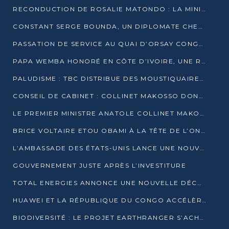
RECONDUCTION DE ROSALIE MATONDO : LA MINISTRE PROMET D’ACCÉLÉRER LE TRAITEMENT DES DOSSIERS ET DE RELEVER DE NOUVEAUX DÉFIS
CONSTANT SERGE BOUNDA, UN DIPLOMATE CHEVRONNÉ AUX COMMANDES DES AFFAIRES ÉTRANGÈRES
PASSATION DE SERVICE AU QUAI D’ORSAY CONGOLAIS : GAKOSSO PASSE LE FLAMBEAU À BOUNDA
PAPA WEMBA HONORÉ EN CÔTE D’IVOIRE, UNE RUE PORTE DÉSORMAIS SON NOM
PALUDISME : TBC DISTRIBUE DES MOUSTIQUAIRES DANS DEUX CSI DE BRAZZAVILLE
CONSEIL DE CABINET : COLLINET MAKOSSO DONNE SES DERNIÈRES ORIENTATIONS
LE PREMIER MINISTRE ANATOLE COLLINET MAKOSSO DÉMISSIONNE AVEC SON GOUVERNEMENT
BRICE VOLTAIRE ETOU OBAMI À LA TÊTE DE L’ONEC-C POUR TROIS ANS
L’AMBASSADE DES ÉTATS-UNIS LANCE UNE NOUVELLE COHORTE DU PROGRAMME ACCESS MICRO-SCHOLARSHIP
GOUVERNEMENT JUSTE APRÈS L’INVESTITURE
TOTAL ENERGIES ANNONCE UNE NOUVELLE DÉCOUVERTE D’HYDROCARBURES SUR LE PERMIS MOHO AU LARGE DU CONGO
HUAWEI ET LA RÉPUBLIQUE DU CONGO ACCÉLÈRENT LEUR PARTENARIAT
BIODIVERSITÉ : LE PROJET EARTHRANGER S’ACHÈVE, MAIS LES DÉFIS DEMEURENT