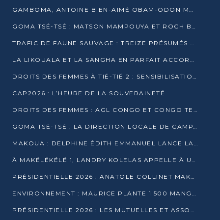
GAMBOMA, ANTOINE BIEN-AIMÉ OBAM-ODON MOBILISE LES 32 148 ÉLECTEURS EN FAVEUR DE DENIS SASSOU NGUESSO
GOMA TSÉ-TSÉ : MATSON MAMPOUYA ET ROCH BREDIN BISSALA NKOUNKOU EN CAMPAGNE DE PROXIMITÉ
TRAFIC DE FAUNE SAUVAGE : TREIZE PRÉSUMÉS TRAFIQUANTS INTERPELLÉS AU CONGO EN 2025
LA LIKOUALA ET LA SANGHA EN PARFAIT ACCORD AVEC LE PROJET DE SOCIÉTÉ DU CANDIDAT DENIS SASSOU-N’GUESSO
DROITS DES FEMMES À TIÉ-TIÉ 2 : SENSIBILISATION ET PÉDAGOGIE SUR LE DROIT DE VOTE
CAP2026 : L’HEURE DE LA SOUVERAINETÉ
DROITS DES FEMMES : AGL CONGO ET CONGO TERMINAL METTENT EN AVANT LE LEADERSHIP FÉMININ
GOMA TSÉ-TSÉ : LA DIRECTION LOCALE DE CAMPAGNE INTENSIFIE LA SENSIBILISATION DANS LES VILLAGES
MAKOUA : DELPHINE ÉDITH EMMANUEL LANCE LA CAMPAGNE POUR DENIS SASSOU-N’GUESSO
À MAKÉLÉKÉLÉ 1, LANDRY KOLELAS APPELLE À UNE MOBILISATION MASSIVE EN FAVEUR DE DENIS SASSOU-N’GUESSO
PRÉSIDENTIELLE 2026 : ANATOLE COLLINET MAKOSSO DÉFEND LE PROJET DE SOCIÉTÉ DE DENIS SASSOU NGUESSO
ENVIRONNEMENT : MAURICE PLANTE 1 500 MANGROVES POUR HONORER WANGARI MAATHAI
PRÉSIDENTIELLE 2026 : LES MUTUELLES ET ASSOCIATIONS S’IMPLIQUENT DANS LA CAMPAGNE ÉLECTORALE À TIÉ-TIÉ 2 (POINTE-NOIRE)