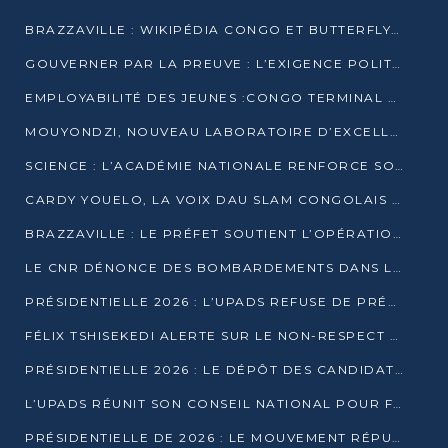
BRAZZAVILLE : WIKIPÉDIA CONGO ET BUTTERFLY SCELLENT UN PARTENARIAT POUR STRUCTURER LE BÉNÉVOLAT NUMÉRIQUE
GOUVERNER PAR LA PREUVE : L’EXIGENCE POLITIQUE DU XXIᵉ SIÈCLE
EMPLOYABILITÉ DES JEUNES :CONGO TERMINAL S’ALLIE À L’ESCIC POUR RAPPROCHER L’ÉCOLE DU TERRAIN
MOUYONDZI, NOUVEAU LABORATOIRE D’EXCELLENCE PÉDAGOGIQUE AVEC L’ENFICE
SCIENCE : L’ACADÉMIE NATIONALE RENFORCE SON ÉQUIPE ET TRACE SA FEUILLE DE ROUTE 2026
CARDY YOUELO, LA VOIX DAU SLAM CONGOLAIS QUI INTERPELLE LE MONDE
BRAZZAVILLE : LE PRÉFET SOUTIENT L’OPÉRATION « ZÉRO KULUNA » ET APPELLE À LA VIGILANCE CITOYENNE
LE CNR DÉNONCE DES BOMBARDEMENTS DANS LE POOL ET ACCUSE LE GOUVERNEMENT
PRÉSIDENTIELLE 2026 : L’UPADS REFUSE DE PRÉSENTER UN CANDIDAT ET DÉNONCE UN PROCESSUS NON CRÉDIBLE
FÉLIX TSHISEKEDI ALERTE SUR LE NON-RESPECT DES ENGAGEMENTS DE PAIX APRÈS SA RENCONTRE AVEC D. SASSOU-NGUESSO
PRÉSIDENTIELLE 2026 : LE DÉPÔT DES CANDIDATURES OUVERT DU 29 JANVIER AU 12 FÉVRIER
L’UPADS RÉUNIT SON CONSEIL NATIONAL POUR FIXER SA LIGNE POLITIQUE À DEUX MOIS DE LA PRÉSIDENTIELLE
PRÉSIDENTIELLE DE 2026 : LE MOUVEMENT RÉPUBLICAIN DÉNONCE UNE CONVOCATION ÉLECTORALE « OPAQUE ET PRÉCIPITÉE »