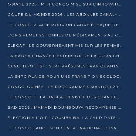
OSIANE 2026 : MTN CONGO MISE SUR L’INNOVATION POUR RELEVER LES DÉFIS AFRICAINS
COUPE DU MONDE 2026 : LES ABONNÉS CANAL+ AU CONGO DÉÇUS À QUELQUES JOURS DU COUP D’ENVOI
LE CONGO PLAIDE POUR UN CADRE ÉTHIQUE DE L’INTELLIGENCE ARTIFICIELLE À DAKAR
L’OMS REMET 25 TONNES DE MÉDICAMENTS AU CONGO POUR RENFORCER LA RIPOSTE AUX ÉPIDÉMIES
ZLECAF : LE GOUVERNEMENT MIS SUR LES FEMMES ENTREPRENEURES
LA BADEA FINANCE L’EXTENSION DE LA CORNICHE SUD DE BRAZZAVILLE
CUVETTE-OUEST : SEPT PRÉSUMÉS TRAFIQUANTS DE FAUNE INTERPELLÉS À EWO ET KELLÉ
LA SNPC PLAIDE POUR UNE TRANSITION ÉCOLOGIQUE PROGRESSIVE
CONGO-GUINÉE : LE PROGRAMME SIMANDOU 2040 AU CŒUR DES ÉCHANGES À LA BAD
LE CONGO ET LA BADEA EN VISITE DES CHANTIERS
BAD 2026 : MAMADI DOUMBOUYA RÉCOMPENSÉ PAR LE TROPHÉE BABACAR NDIAYE À BRAZZAVILLE
ÉLECTION À L’OIF : COUMBA BA, LA CANDIDATE DISCRÈTE QUI BOUSCULE LE JEU DIPLOMATIQUE
LE CONGO LANCE SON CENTRE NATIONAL D’INNOVATION