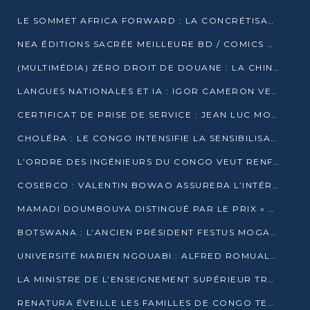
LE SOMMET AFRICA FORWARD : LA CONCRÉTISATION DE PARTENARIATS ÉQUILIBRÉS ET TOURNÉS VERS L’AVENIR ENTRE LE CONTINENT AFRICAIN ET LA FRANCE
NEA ÉDITIONS SACRÉE MEILLEURE BD / COMICS D’AFRIQUE AU KENYA
(MULTIMÉDIA) ZÉRO DROIT DE DOUANE : LA CHINE ET L’AFRIQUE VERS UNE PROXIMITÉ SANS PRÉCÉDENT (PAPIER GÉNÉRAL)
LANGUES NATIONALES ET IA : IGOR CAMERON VEUT ARRIMER LA STRATÉGIE IA À LA LOI SUR LA RECHERCHE
CERTIFICAT DE PRISE DE SERVICE : JEAN LUC MOUTHOU DÉMENT UNE « FAKE NEWS »
CHOLÉRA : LE CONGO INTENSIFIE LA SENSIBILISATION AU MARCHÉ DE TALANGAÏ
L’ORDRE DES INGÉNIEURS DU CONGO VEUT RENFORCER L’ÉTHIQUE ET LA CRÉDIBILITÉ DE LA PROFESSION
COSERCO : VALENTIN BOWAO ASSURERA L’INTÉRIM À LA TÊTE DU BUREAU EXÉCUTIF NATIONAL
MAMADI DOUMBOUYA DISTINGUÉ PAR LE PRIX « SUPER GRAND BÂTISSEUR BABACAR N’DIAYE »
BOTSWANA : L’ANCIEN PRÉSIDENT FESTUS MOGAE EST MORT À 86 ANS
UNIVERSITÉ MARIEN NGOUABI : ALFRED ROMUALD NGUYA POATY SOUTIENT UNE THÈSE SUR LE PARADOXE DE LA CROISSANCE EN ZONE CEMAC
LA MINISTRE DE L’ENSEIGNEMENT SUPÉRIEUR TRACE SA FEUILLE DE ROUTE
RENATURA ÉVEILLE LES FAMILLES DE CONGO TERMINAL À LA PROTECTION DE L’ENVIRONNEMENT