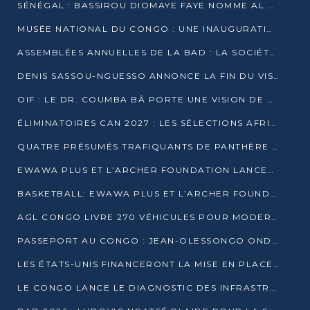
SÉNÉGAL : BASSIROU DIOMAYE FAYE NOMME AL AMINOU LÔ PREMIER MINISTRE
MUSÉE NATIONAL DU CONGO : UNE INAUGURATION PORTEUSE D’ESPOIR POUR LA CULTURE
ASSEMBLÉES ANNUELLES DE LA BAD : LA SOCIÉTÉ CIVILE CONGOLAISE À LA RECHERCHE DE PARTENAIRES POUR SES PROJETS
DENIS SASSOU-NGUESSO ANNONCE LA FIN DU VISA POUR LES AFRICAINS EN 2027
OIF : LE DR. COUMBA BÂ PORTE UNE VISION DE DIALOGUE, DE STABILITÉ ET DE RÉFORME À LA TÊTE
ÉLIMINATOIRES CAN 2027 : LES SÉLECTIONS AFRICAINES CONNAISSENT LEURS ADVERSAIRES
QUATRE PRÉSUMÉS TRAFIQUANTS DE PANTHÈRE ARRÊTÉS À EWO
EWAWA PLUS ET L’ARCHER FOUNDATION LANCENT UN CAMP DE BASKET POUR LES JEUNES À BRAZZAVILLE
BASKETBALL: EWAWA PLUS ET L’ARCHER FOUNDATION LANCENT UN CAMP POUR LES JEUNES
AGL CONGO LIVRE 270 VÉHICULES POUR MODERNISER LE TRANSPORT URBAIN
PASSEPORT AU CONGO : JEAN-OLESSONGO ONDAYE VEUT METTRE FIN AUX LENTEURS ADMINISTRATIVES
LES ÉTATS-UNIS FINANCERONT LA MISE EN PLACE DE JUSQU’À 50 CLINIQUES DE LUTTE CONTRE L’EBOLA
LE CONGO LANCE LE DIAGNOSTIC DES INFRASTRUCTURES SPORTIVES DU COMPLEXE DE KINTÉLÉ