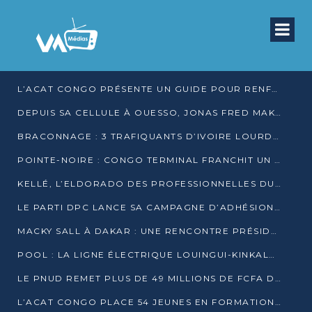
L’ACAT CONGO PRÉSENTE UN GUIDE POUR RENFORCER LES GARANTIES JUDICIAIRES EN GARDE À VUE
DEPUIS SA CELLULE À OUESSO, JONAS FRED MAKITA DÉNONCE CE QU’IL QUALIFIE DE DÉNI DE JUSTICE
BRACONNAGE : 3 TRAFIQUANTS D’IVOIRE LOURDEMENT CONDAMNÉS À DJAMBALA
POINTE-NOIRE : CONGO TERMINAL FRANCHIT UN CAP HISTORIQUE AVEC 99 MOUVEMENTS/HEURE
KELLÉ, L’ELDORADO DES PROFESSIONNELLES DU SEXE
LE PARTI DPC LANCE SA CAMPAGNE D’ADHÉSIONS ET VEUT STRUCTURER SA PRÉSENCE DANS LES 15 DÉPARTEMENTS
MACKY SALL À DAKAR : UNE RENCONTRE PRÉSIDENTIELLE QUI DIVISE L’OPINION SÉNÉGALAISE
POOL : LA LIGNE ÉLECTRIQUE LOUINGUI-KINKALA-BOKO MISE EN SERVICE
LE PNUD REMET PLUS DE 49 MILLIONS DE FCFA D’ÉQUIPEMENTS POUR ACCÉLÉRER LA NUMÉRISATION DU SYSTÈME DE SANTÉ
L’ACAT CONGO PLACE 54 JEUNES EN FORMATION PROFESSIONNELLE