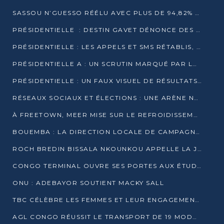
SASSOU N’GUESSO RÉÉLU AVEC PLUS DE 94,82% DES VOIX
PRÉSIDENTIELLE : DESTIN GAVET DÉNONCE DES IRRÉGULARITÉS ET REVENDIQUE LA VICTOIRE
PRÉSIDENTIELLE : LES APPELS ET SMS RÉTABLIS, INTERNET RESTE BLOQUÉ
PRÉSIDENTIELLE A : UN SCRUTIN MARQUÉ PAR LA COUPURE D’INTERNET ET UNE AFFLUENCE TIMIDE À BRAZZAVILLE
PRÉSIDENTIELLE : UN FAUX VISUEL DE RÉSULTATS CIRCULE
RÉSEAUX SOCIAUX ET ÉLECTIONS : UNE ARÈNE NUMÉRIQUE EN PLEINE MUTATION AU CONGO
À FREETOWN, MEER MISE SUR LE REFROIDISSEMENT PASSIF FACE À LA CHALEUR EXTRÊME
BOUEMBA : LA DIRECTION LOCALE DE CAMPAGNE DE DENIS SASSOU N’GUESSO MULTIPLIE LES ACTIVITÉS DE MOBILISATION
ROCH BREDIN BISSALA NKOUNKOU APPELLE LA JEUNESSE DE GOMA TSÉ-TSÉ À UN VOTE MASSIF POUR DENIS SASSOU NGUESSO
CONGO TERMINAL OUVRE SES PORTES AUX ÉTUDIANTS EN TRANSPORT ET LOGISTIQUE
ONU : ADEBAYOR SOUTIENT MACKY SALL
TBC CÉLÈBRE LES FEMMES ET LEUR ENGAGEMENT À L’OCCASION DU 8 MARS
AGL CONGO RÉUSSIT LE TRANSPORT DE 19 MODULES HORS GABARIT ENTRE POINTE-NOIRE ET BRAZZAVILLE