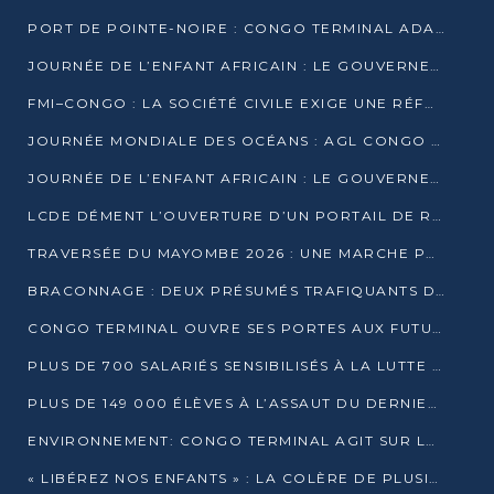
PORT DE POINTE-NOIRE : CONGO TERMINAL ADAPTE SON DRAGAGE AUX SABLES BITUMINEUX
JOURNÉE DE L’ENFANT AFRICAIN : LE GOUVERNEMENT RÉAFFIRME SON ENGAGEMENT POUR L’ACCÈS À L’EAU ET À L’ASSAINISSEMENT
FMI–CONGO : LA SOCIÉTÉ CIVILE EXIGE UNE RÉFORME DE LA FISCALITÉ PÉTROLIÈRE
JOURNÉE MONDIALE DES OCÉANS : AGL CONGO MOBILISE SES COLLABORATEURS POUR LA PRÉSERVATION DE LA BIODIVERSITÉ MARINE
JOURNÉE DE L’ENFANT AFRICAIN : LE GOUVERNEMENT MOBILISÉ POUR L’HYGIÈNE DANS LES ORPHELINATS
LCDE DÉMENT L’OUVERTURE D’UN PORTAIL DE RECRUTEMENT ET APPELLE À LA VIGILANCE
TRAVERSÉE DU MAYOMBE 2026 : UNE MARCHE POUR SENSIBILISER ET DÉPISTER AU DIABÈTE
BRACONNAGE : DEUX PRÉSUMÉS TRAFIQUANTS D’HIPPOPOTAME ÉCROUÉS À BRAZZAVILLE
CONGO TERMINAL OUVRE SES PORTES AUX FUTURS INGÉNIEURS DE L’UCAC-ICAM
PLUS DE 700 SALARIÉS SENSIBILISÉS À LA LUTTE CONTRE LA TUBERCULOSE À CONGO TERMINAL
PLUS DE 149 000 ÉLÈVES À L’ASSAUT DU DERNIER CEPE
ENVIRONNEMENT: CONGO TERMINAL AGIT SUR LE TERRAIN ET FORME LES PLUS JEUNES
« LIBÉREZ NOS ENFANTS » : LA COLÈRE DE PLUSIEURS MÈRES À BRAZZAVILLE CONTRE LA DGSP