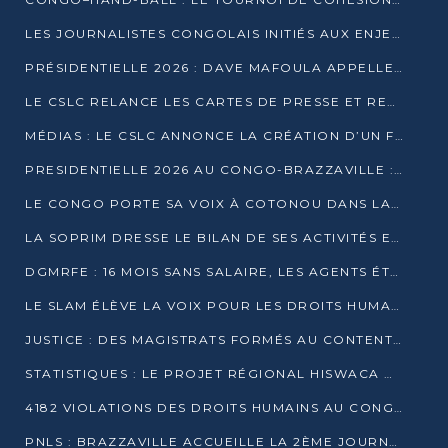
LES JOURNALISTES CONGOLAIS INITIÉS AUX ENJEUX DE L’ÉCONOMIE BLEUE
PRÉSIDENTIELLE 2026 : DAVE MAFOULA APPELLE LES CONGOLAIS À UN « NOUVEAU DÉPART »
LE CSLC RELANCE LES CARTES DE PRESSE ET RECONNAÎT OFFICIELLEMENT LES MÉDIAS EN LIGNE
MÉDIAS : LE CSLC ANNONCE LA CRÉATION D’UN FONDS D’APPUI À LA PRESSE
PRESIDENTIELLE 2026 AU CONGO-BRAZZAVILLE : UN CASTING ÉLARGI
LE CONGO PORTE SA VOIX À COTONOU DANS LA LUTTE CONTRE LA TUBERCULOSE
LA SOPRIM DRESSE LE BILAN DE SES ACTIVITÉS ET FIXE DE NOUVELLES PRIORITÉS
DGMRFE : 16 MOIS SANS SALAIRE, LES AGENTS ÉTOUFFENT DANS LE SILENCE
LE SLAM ÉLÈVE LA VOIX POUR LES DROITS HUMAINS À BRAZZAVILLE
JUSTICE : DES MAGISTRATS FORMÉS AU CONTENTIEUX DE LA PROPRIÉTÉ INTELLECTUELLE
STATISTIQUES : LE PROJET RÉGIONAL HISWACA OFFICIELLEMENT LANCÉ AU CONGO
4182 VIOLATIONS DES DROITS HUMAINS AU CONGO EN 2025 SELON LE CAD
PNLS : BRAZZAVILLE ACCUEILLE LA 2ÈME JOURNÉE SCIENTIFIQUE SUR LE VIH/SIDA