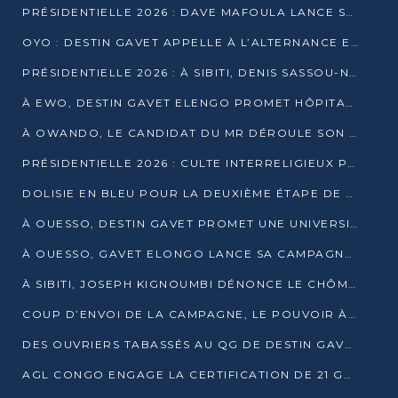
PRÉSIDENTIELLE 2026 : DAVE MAFOULA LANCE SA « VAGUE DU NOUVEAU DÉPART » À IMPFONDO
OYO : DESTIN GAVET APPELLE À L’ALTERNANCE ET À LA RESPONSABILITÉ DE LA JEUNESSE
PRÉSIDENTIELLE 2026 : À SIBITI, DENIS SASSOU-N’GUESSO PARIE SUR LES RESSOURCES DE LA LEKOUMOU
À EWO, DESTIN GAVET ELENGO PROMET HÔPITAL, CHEMIN DE FER ET AUDIT DES FINANCES PUBLIQUES
À OWANDO, LE CANDIDAT DU MR DÉROULE SON PROGRAMME DE “CHANGEMENT”
PRÉSIDENTIELLE 2026 : CULTE INTERRELIGIEUX POUR LA PAIX À OUENZÉ
DOLISIE EN BLEU POUR LA DEUXIÈME ÉTAPE DE CAMPAGNE DE DSN
À OUESSO, DESTIN GAVET PROMET UNE UNIVERSITÉ POUR LA SANGHA
À OUESSO, GAVET ELONGO LANCE SA CAMPAGNE SOUS LE SIGNE DU RENOUVEAU
À SIBITI, JOSEPH KIGNOUMBI DÉNONCE LE CHÔMAGE ET LES DÉFAILLANCES DE L’ÉTAT
COUP D’ENVOI DE LA CAMPAGNE, LE POUVOIR À POINTE-NOIRE, L’OPPOSITION À OUESSO ET SIBITI
DES OUVRIERS TABASSÉS AU QG DE DESTIN GAVET À 24 HEURES DE L’OUVERTURE DE LA CAMPAGNE
AGL CONGO ENGAGE LA CERTIFICATION DE 21 GRUTIERS AUX NORMES INTERNATIONALES