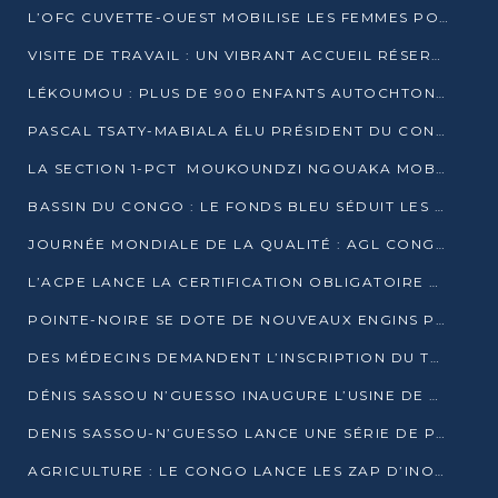
L’OFC CUVETTE-OUEST MOBILISE LES FEMMES POUR ACCUEILLIR LE PRÉSIDENT DE LA RÉPUBLIQUE
VISITE DE TRAVAIL : UN VIBRANT ACCUEIL RÉSERVÉ À DENIS SASSOU-N’GUESSO PAR L’ASSOCIATION « LES AMIS DE WOMO »
LÉKOUMOU : PLUS DE 900 ENFANTS AUTOCHTONES REÇOIVENT DES KITS SCOLAIRES GRÂCE À L’ESPACE OPOKO
PASCAL TSATY-MABIALA ÉLU PRÉSIDENT DU CONSEIL NATIONAL DE L’UPADS
LA SECTION 1-PCT MOUKOUNDZI NGOUAKA MOBILISE 100 000 FCFA POUR LE 6ᵉ CONGRÈS DU PARTI
BASSIN DU CONGO : LE FONDS BLEU SÉDUIT LES BAILLEURS À BELÉM
JOURNÉE MONDIALE DE LA QUALITÉ : AGL CONGO FORME ET SENSIBILISE LES JEUNES TALENTS
L’ACPE LANCE LA CERTIFICATION OBLIGATOIRE DES CONTRATS DE TRAVAIL DES TRANSPORTEURS
POINTE-NOIRE SE DOTE DE NOUVEAUX ENGINS POUR L’ASSAINISSEMENT ET L’ENTRETIEN ROUTIER
DES MÉDECINS DEMANDENT L’INSCRIPTION DU TRAITEMENT DU PIED-BOT DANS LES CURSUS UNIVERSITAIRES
DÉNIS SASSOU N’GUESSO INAUGURE L’USINE DE VALORISATION DU GAZ ASSOCIÉ
DENIS SASSOU-N’GUESSO LANCE UNE SÉRIE DE PROJETS DANS LE KOUILOU
AGRICULTURE : LE CONGO LANCE LES ZAP D’INONI ET YONO