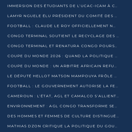
IMMERSION DES ÉTUDIANTS DE L’UCAC-ICAM À CONGO TERMINAL
LAMYR NGUELE ÉLU PRÉSIDENT DU COMITÉ DES MEMBRES D’HONNEUR DU PCT
FOOTBALL : CLAUDE LE ROY OFFICIELLEMENT NOMMÉ SÉLECTIONNEUR DU CONGO
CONGO TERMINAL SOUTIENT LE RECYCLAGE DES DÉCHETS PLASTIQUES À POINTE-NOIRE
CONGO TERMINAL ET RENATURA CONGO POURSUIVENT LEUR COMBAT POUR LA BIODIVERSITÉ
COUPE DU MONDE 2026 : QUAND LA POLITIQUE MENACE L’UNIVERSALITÉ DU FOOTBALL
COUPE DU MONDE : UN ARBITRE AFRICAIN REFUSÉ À L’ENTRÉE DES ÉTATS-UNIS
LE DÉPUTÉ HELLOT MATSON MAMPOUYA FRÔLE LA MORT LORS D’UNE EMBUSCADE DZNS LE POOL
FOOTBALL : LE GOUVERNEMENT AUTORISE LA FECOFOOT À OCCUPER LES COMPLEXES SPORTIFS
CAMEROUN : L’ÉTAT, AGL ET CAMALCO S’ALLIENT POUR UN MÉGA-PROJET FERROVIAIRE
ENVIRONNEMENT : AGL CONGO TRANSFORME SES DÉCHETS EN OUTILS DE FORMATION
DES HOMMES ET FEMMES DE CULTURE DISTINGUÉS POUR LEUR ENGAGEMENT PAR BANTOU CULTURE
MATHIAS DZON CRITIQUE LA POLITIQUE DU GOUVERNEMENT ET ALERTE SUR LA DETTE DU CONGO