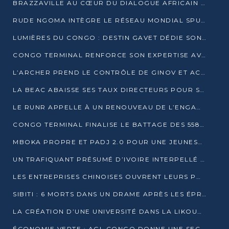
BRAZZAVILLE AU CŒUR DU DIALOGUE AFRICAIN SUR LES OBJECTIFS DE DÉVELOPPEMENT DURABLE
RUDE NGOMA INTÈGRE LE RÉSEAU MONDIAL SPUTNIK PRO APRÈS UNE FORMATION À MOSCOU
LUMIÈRES DU CONGO : DESTIN GAVET DÉDIE SON PRIX À L’UNITÉ NATIONALE ET À LA JEUNESSE
CONGO TERMINAL RENFORCE SON EXPERTISE AVEC NEUF NOUVEAUX FORMATEURS EN ENGINS PORTUAIRES
L’ARCHER PREND LE CONTRÔLE DE GINOV ET ACCÉLÈRE SON VIRAGE NUMÉRIQUE
LA BEAC ABAISSE SES TAUX DIRECTEURS POUR SOUTENIR LA CROISSANCE EN ZONE CEMAC
LE RUNR APPELLE À UN RENOUVEAU DE L’ENGAGEMENT MILITANT
CONGO TERMINAL FINALISE LE BATTAGE DES 558 PIEUX DU FUTUR QUAI DU MÔLE EST
MBOKA PROPRE ET PADJ 2.0 POUR UNE JEUNESSE PLUS AUTONOME
UN TRAFIQUANT PRÉSUMÉ D’IVOIRE INTERPELLÉ À DOLISIE
LES ENTREPRISES CHINOISES OUVRENT LEURS PORTES AUX JEUNES DIPLÔMÉS
SIBITI : 6 MORTS DANS UN DRAME APRÈS LES ÉPREUVES DU BEPC
LA CRÉATION D’UNE UNIVERSITÉ DANS LA LIKOUALA AU CŒUR D’UNE RÉFLEXION NATIONALE
ÉCONOMIE VERTE : AGL CONGO DONNE UNE SECONDE VIE À SES DÉCHETS INDUSTRIELS