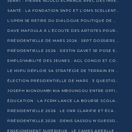
SÉNAT : PIERRE NGOLO ÉCHANGE AVEC DES INVESTISSEURS DU NUMÉRIQUE
SANTÉ : LA FONDATION SNPC ET L’OMS SCELLENT UN PARTENARIAT STRATÉGIQUE DE TROIS ANS
L’UPRN SE RETIRE DU DIALOGUE POLITIQUE DE DJAMBALA : TENSIONS DANS LE PRÉ-ÉLECTORAL CONGOLAIS
DAVE MAFOULA À L’ÉCOUTE DES ARTISTES POUR REDÉFINIR SA POLITIQUE CULTURELLE
PRÉSIDENTIELLE DE MARS 2026 : SEPT DOSSIERS DE CANDIDATURE ENREGISTRÉS À LA CLÔTURE DES DÉPÔTS
PRÉSIDENTIELLE 2026 : DESTIN GAVET SE POSE EN CANDIDAT DU « RAS-LE-BOL »
EMPLOYABILITÉ DES JEUNES : AGL CONGO ET CONGO TERMINAL S’ALLIENT À UCAC-ICAM
LE MJPU DÉPLOIE SA STRATÉGIE DE TERRAIN EN FAVEUR DE DSN
ÉLECTION PRÉSIDENTIELLE DE MARS : 3 QUESTIONS À UN EXPERT CONGOLAIS DE LA CYBERSÉCURITÉ
JOSEPH KIGNOUMBI KIA MBOUNGOU ENTRE OFFICIELLEMENT EN COURSE POUR LA PRÉSIDENTIELLE
ÉDUCATION : LA FCRM LANCE LA BOURSE SCOLAIRE FRANCINE-NTOUMI POUR PROMOUVOIR LES FILIÈRES SCIENTIFIQUES
PRÉSIDENTIELLE 2026 : LE CNR CLARIFIE ET ÉCARTE LA CANDIDATURE DU PASTEUR NTUMI
PRÉSIDENTIELLE 2026 : DENIS SASSOU N’GUESSO ANNONCE OFFICIELLEMENT SA CANDIDATURE
ENSEIGNEMENT SUPÉRIEUR : LE CAMES APPELLE À UNE UNIVERSITÉ AFRICAINE AXÉE SUR L’EMPLOYABILITÉ