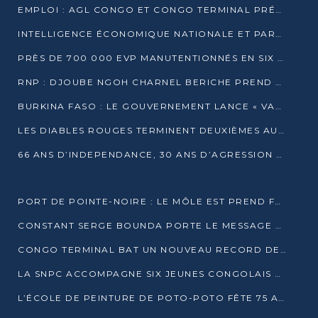
EMPLOI : AGL CONGO ET CONGO TERMINAL PRÉSÉLECTIONNENT PLUS DE 70 JEUNES À POINTE-NOIRE
INTELLIGENCE ÉCONOMIQUE NATIONALE ET PARTENARIATS INTERNATIONAUX : VERS UNE DOCTRINE SOUVERAINE DE SÉCURITÉ ÉCONOMIQUE
PRÈS DE 700 000 EVP MANUTENTIONNÉS EN SIX MOIS PAR CONGO TERMINAL
RNP : DJOUBE NGOH CHARNEL BERICHE PREND LES RÊNES DU PARTI
BURKINA FASO : LE GOUVERNEMENT LANCE « VACANCES UTILES 2026 » POUR FORMER LES ÉLÈVES À 15 MÉTIERS
LES DIABLES ROUGES TERMINENT DEUXIÈMES AU CHAMPIONNAT D’AFRIQUE ZONE 3
66 ANS D’INDEPENDANCE, 30 ANS D’AGRESSION RWAN DAISE : 4 PRESIDENCES, UN ECHEC COLLECTIF
PORT DE POINTE-NOIRE : LE MÔLE EST PREND FORME ET VISE LES GÉANTS DES MERS
CONSTANT SERGE BOUNDA PORTE LE MESSAGE DE COMPASSION DE DENIS SASSOU NGUESSO EN IRAN
CONGO TERMINAL BAT UN NOUVEAU RECORD DE PRODUCTIVITÉ AU PORT DE POINTE-NOIRE
LA SNPC ACCOMPAGNE SIX JEUNES CONGOLAIS AUX OLYMPIADES PANAFRICAINES DE MATHÉMATIQUES
L’ÉCOLE DE PEINTURE DE POTO-POTO FÊTE 75 ANS AU SERVICE DE L’ART CONGOLAIS