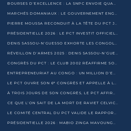
BOURSES D’EXCELLENCE : LA SNPC ENVOIE QUATRE NOUVEAUX TALENTS CONGOLAIS SE FORMER À BAKOU
MARCHÉS DOMANIAUX : LE GOUVERNEMENT ENGAGE LA STRUCTURATION DES TAXES D’ASSAINISSEMENT
PIERRE MOUSSA RECONDUIT À LA TÊTE DU PCT JUSQU’EN 2031
PRÉSIDENTIELLE 2026 : LE PCT INVESTIT OFFICIELLEMENT DENIS SASSOU NGUESSO
DENIS SASSOU-N’GUESSO EXHORTE LES CONGOLAIS À L’UNITÉ ET AU FAIR-PLAY DÉMOCRATIQUE EN 2026
RÉVEILLON D’ARMES 2025 : DENIS SASSOU-N’GUESSO GARANTIT DES ÉLECTIONS 2026 PAISIBLES ET SÉCURISÉES
CONGRÈS DU PCT : LE CLUB 2002 RÉAFFIRME SON SOUTIEN À DENIS SASSOU-N’GUESSO POUR 2026
ENTREPRENEURIAT AU CONGO : UN MILLION D’EUROS POUR FINANCER LES STARTUPS DÈS 2026
LE PCT OUVRE SON 6ᵉ CONGRÈS ET APPELLE À LA CANDIDATURE DE DENIS SASSOU NGUESSO
À TROIS JOURS DE SON CONGRÈS, LE PCT AFFIRME AVOIR ATTEINT TOUS SES OBJECTIFS
CE QUE L’ON SAIT DE LA MORT DE RAVIET CELVIC N’TSIANTSIE
LE COMITÉ CENTRAL DU PCT VALIDE LE RAPPORT DU CONGRÈS ET SOUTIENT DENIS SASSOU N’GUESSO
PRÉSIDENTIELLE 2026 : MABIO ZINGA MAVOUNGOU DÉCLARE SA CANDIDATURE ET CHARGE LE BILAN DU PCT