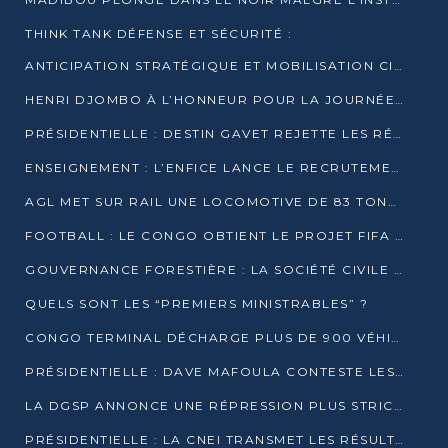
THINK TANK DÉFENSE ET SÉCURITÉ :
ANTICIPATION STRATÉGIQUE ET MOBILISATION CITOYENNE POUR NOTRE SOUVERAINETÉ NATIONALE
HENRI DJOMBO À L’HONNEUR POUR LA JOURNÉE MONDIALE DU THÉÂTRE
PRÉSIDENTIELLE : DESTIN GAVET REJETTE LES RÉSULTATS ET APPELLE À UN DIALOGUE NATIONAL
ENSEIGNEMENT : L’ENFICE LANCE LE RECRUTEMENT DE SA PREMIÈRE PROMOTION DE PROFESSEURS DES ÉCOLES
AGL MET SUR RAIL UNE LOCOMOTIVE DE 83 TONNES À POINTE-NOIRE
FOOTBALL : LE CONGO OBTIENT LE PROJET FIFA ARENA POUR SES 15 DÉPARTEMENTS
GOUVERNANCE FORESTIÈRE : LA SOCIÉTÉ CIVILE CONGOLAISE AFFICHE SES PRIORITÉS POUR 2026
QUELS SONT LES “PREMIERS MINISTRABLES” ?
CONGO TERMINAL DÉCHARGE PLUS DE 900 VÉHICULES EN QUELQUES HEURES
PRÉSIDENTIELLE : DAVE MAFOULA CONTESTE LES RÉSULTATS PROVISOIRES
LA DGSP ANNONCE UNE RÉPRESSION PLUS STRICTE CONTRE LES MOTO-TAXIS
PRÉSIDENTIELLE : LA CNEI TRANSMET LES RÉSULTATS PROVISOIRES À LA COUR CONSTITUTIONNELLE