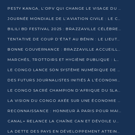
PESTY KANGA, L’OPV QUI CHANGE LE VISAGE DU REPORTAGE AU CONGO
JOURNÉE MONDIALE DE L’AVIATION CIVILE : LE CONGO MISE SUR L’INNOVATION ET LA SÉCURITÉ
BILILI BD FESTIVAL 2025 : BRAZZAVILLE CÉLÈBRE DIX ANS DE CRÉATION GRAPHIQUE AFRICAINE
TENTATIVE DE COUP D’ÉTAT AU BÉNIN : LE LIEUTENANT-COLONEL TIGRI S’AUTOPROCLAME CHEF D’UN COMITÉ MILITAIRE
BONNE GOUVERNANCE : BRAZZAVILLE ACCUEILLE LES PREMIÈRES JOURNÉES CONGOLAISES DE L’ÉVALUATION
MARCHÉS, TROTTOIRS ET HYGIÈNE PUBLIQUE : LE GOUVERNEMENT DURCIT LE TON
LE CONGO LANCE SON SYSTÈME NUMÉRIQUE DE VÉRIFICATION DU BOIS
DES FUTURS JOURNALISTES INITIÉS À L’ÉCONOMIE BLEUE DURABLE
LE CONGO SACRÉ CHAMPION D’AFRIQUE DU SLAM 2025
LA VISION DU CONGO AXÉE SUR UNE ÉCONOMIE BAS CARBONE AU RENDEZ-VOUS DE MONACO 2025
RECONNAISSANCE : HONNEUR À PARIS POUR MAIXENT RAOUL OMINGA
CANAL+ RELANCE LA CHAÎNE CAN ET DÉVOILE UNE OFFRE EXCEPTIONNELLE POUR DÉCEMBRE
LA DETTE DES PAYS EN DÉVELOPPEMENT ATTEINT UN SOMMET HISTORIQUE ENTRE 2022 ET 2024