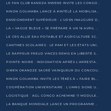
LE FAN CLUB KANDZA MWENE INVITE LES CONGOLAIS À UNE FORTE AFFLUENCE AU STADE DE KINTÉLÉ
NINON GOUAMBA LANCE À KINTÉLÉ LA MOBILISATION POUR L’INVESTITURE DR DSN
ENSEIGNEMENT SUPÉRIEUR : L’UDSN INAUGURE DES LABORATOIRES POUR BOOSTER LA FORMATION PRATIQUE
LA « VAGUE BLEUE » SE PRÉPARE À UN 16 AVRIL HISTORIQUE
LE CRS ALLIE EAU POTABLE ET AGRICULTURE SCOLAIRE AU CŒUR DE LA TRANSFORMATION DES ÉCOLES RURALES
CANTINES SCOLAIRES : LE PAM ET LES ÉTATS-UNIS AU CONTACT DES ÉCOLIERS DE KINKALA
LE RAPPEUR FREUD VINCES REMIS EN LIBERTÉ SOUS PRESSION MÉDIATIQUE
POINTE-NOIRE : INDIGNATION APRÈS L’ARRESTATION DU RAPPEUR FREUD VINCES
OWEN OKANDZE SACRÉ VAINQUEUR DU CONCOURS SLAM POUR LA VIE
NINON GOUAMBA INVITE LES TÉKÉS À « FAIRE BLOC » POUR PESER DANS LE DÉBAT NATIONAL
COOPÉRATION UNIVERSITAIRE : L’UMNG SIGNE UN ACCORD STRATÉGIQUE AVEC L’UNIVERSITÉ HAINAN EN CHINE
LOGISTIQUE : AGL CONGO ACHEMINE 11 MODULES GÉANTS JUSQU’À BRAZZAVILLE
LA BANQUE MONDIALE LANCE UN PROGRAMME DE 394 MILLIONS DE DOLLARS POUR LE BASSIN DU CONGO