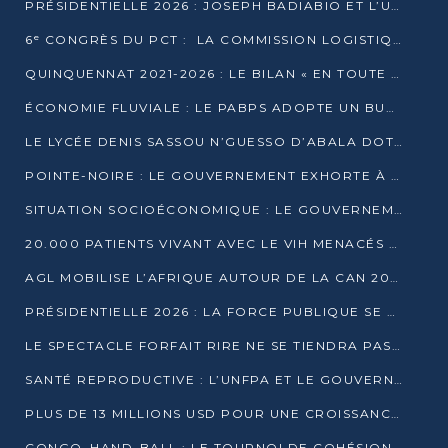
PRÉSIDENTIELLE 2026 : JOSEPH BADIABIO ET L’UDH-YUKI JOUENT LA PRUDENCE
6ᵉ CONGRÈS DU PCT : LA COMMISSION LOGISTIQUE ASSURE LA DISTRIBUTION DES KITS
QUINQUENNAT 2021-2026 : LE BILAN « EN TOUTE TRANSPARENCE » PRÉSENTÉ À LA PRESSE
ÉCONOMIE FLUVIALE : LE PABPS ADOPTE UN BUDGET 2026 DE PLUS DE 2,7 MILLIARDS FCFA
LE LYCÉE DENIS SASSOU N’GUESSO D’ABALA DOTÉ D’UNE SALLE MULTIMÉDIA
POINTE-NOIRE : LE GOUVERNEMENT EXHORTE À UN USAGE RESPONSABLE DU NOUVEAU MATÉRIEL MUNICIPAL
SITUATION SOCIOÉCONOMIQUE : LE GOUVERNEMENT INTERPELLÉ DEVANT LE SÉNAT
20.000 PATIENTS VIVANT AVEC LE VIH MENACÉS D’ARRÊT DE TRAITEMENT
AGL MOBILISE L’AFRIQUE AUTOUR DE LA CAN 2025
PRÉSIDENTIELLE 2026 : LA FORCE PUBLIQUE SE PRÉPARE À SÉCURISER LE SCRUTIN
LE SPECTACLE FORFAIT RIRE NE SE TIENDRA PAS LE 1ER JANVIER
SANTÉ REPRODUCTIVE : L’UNFPA ET LE GOUVERNEMENT AFFINENT LES PRIORITÉS DE 2026
PLUS DE 13 MILLIONS USD POUR UNE CROISSANCE VERTE ET SOUVERAINE
CONGO–HAND-BALL : LE TOURNOI DE COHÉSION ET DE FRATERNITÉ ALLUME SES LAMPIONS À BRAZZAVILLE