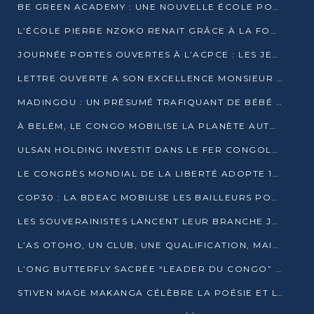
BE GREEN ACADEMY : UNE NOUVELLE ÉCOLE POUR LES MÉTIERS DE L’ÉCOLOGIE À POINTE-NOIRE
L’ÉCOLE PIERRE NZOKO RENAIT GRÂCE À LA FONDATION MUCODEC
JOURNÉE PORTES OUVERTES À L’ACPCE : LES JEUNES EN IMMERSION DANS L’ENTREPRISE
LETTRE OUVERTE A SON EXCELLENCE MONSIEUR DENIS SASSOU NGUESSO, PRESIDENT DE LAREPUBLIQUE DU CONGO
MADINGOU : UN PRÉSUMÉ TRAFIQUANT DE BÉBÉ CHIMPANZÉ FIXÉ SUR SON SORT LE 20 NOVEMBRE
À BELÉM, LE CONGO MOBILISE LA PLANÈTE AUTOUR DU FONDS BLEU POUR LE BASSIN DU CONGO
ULSAN HOLDING INVESTIT DANS LE FER CONGOLAIS
LE CONGRÈS MONDIAL DE LA LIBERTÉ ADOPTE 14 RÉSOLUTIONS HISTORIQUES
COP30 : LA BDEAC MOBILISE LES BAILLEURS POUR LE FONDS BLEU DU BASSIN DU CONGO
LES SOUVERAINISTES LANCENT LEUR BRANCHE JEUNE À BRAZZAVILLE
L’AS OTOHO, UN CLUB, UNE QUALIFICATION, MAIS ENCORE DES DOUTES
L’ONG BUTTERFLY SACRÉE “LEADER DU CONGO” AU PRIX D’EXCELLENCE 2025
STIVEN MAGE MAKANGA CÉLÈBRE LA POÉSIE ET L’HUMAIN AVEC SON RECUEIL “HECTARE”