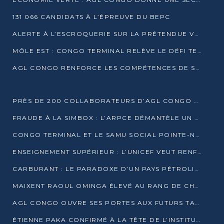
131 066 CANDIDATS À L’ÉPREUVE DU BEPC
ALERTE À L’ESCROQUERIE SUR LA PRÉTENDUE VENTE DE PARCELLES AFAT
MÔLE EST : CONGO TERMINAL RELÈVE LE DÉFI TECHNIQUE DES SABLES BITUMINEUX
AGL CONGO RENFORCE LES COMPÉTENCES DE SES ÉQUIPES AVEC LA CERTIFICATION CACES® R483
PRÈS DE 200 COLLABORATEURS D’AGL CONGO EN FORMATION JUSQU’EN JUILLET
FRAUDE À LA SIMBOX : L’ARPCE DÉMANTÈLE UN RÉSEAU UTILISANT DES CARTES SIM OUGANDAISES
CONGO TERMINAL ET LE SAMU SOCIAL POINTE-NOIRE RENOUVELLENT LEUR PARTENARIAT EN FAVEUR DES JEUNES VULNÉRABLES
ENSEIGNEMENT SUPÉRIEUR : L’UNICEF VEUT RENFORCER LA RECHERCHE SUR LES QUESTIONS DE L’ENFANCE
CARBURANT : LE PARADOXE D’UN PAYS PÉTROLIER CONFRONTÉ À DES PÉNURIES RÉCURRENTES
MAIXENT RAOUL OMINGA ÉLEVÉ AU RANG DE CHEVALIER DE L’ORDRE DE L’AMITIÉ ENTRE LA RUSSIE ET LE CONGO
AGL CONGO OUVRE SES PORTES AUX FUTURS TALENTS DE LA LOGISTIQUE
ÉTIENNE PAKA CONFIRMÉ À LA TÊTE DE L’INSTITUT GÉOGRAPHIQUE NATIONAL