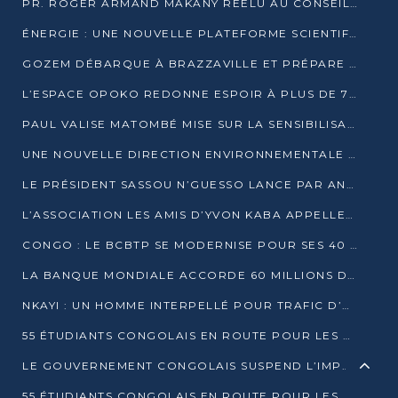
PR. ROGER ARMAND MAKANY RÉÉLU AU CONSEIL DE L’AUF
ÉNERGIE : UNE NOUVELLE PLATEFORME SCIENTIFIQUE POUR LA TRANSITION ÉNERGÉTIQUE EN AFRIQUE CENTRALE
GOZEM DÉBARQUE À BRAZZAVILLE ET PRÉPARE SON ARRIVÉE À POINTE-NOIRE
L’ESPACE OPOKO REDONNE ESPOIR À PLUS DE 775 ÉLÈVES AUTOCHTONES DANS LE NORD DU CONGO
PAUL VALISE MATOMBÉ MISE SUR LA SENSIBILISATION POUR ÉRAQUER LE GRAND BANDITISME
UNE NOUVELLE DIRECTION ENVIRONNEMENTALE POUR RENFORCER LA GESTION DES DONNÉES AU CONGO
LE PRÉSIDENT SASSOU N’GUESSO LANCE PAR ANTICIPATION LA 39ÈME JOURNÉE NATIONALE DE L’ARBRE
L’ASSOCIATION LES AMIS D’YVON KABA APPELLENT DENIS SASSOU N’GUESSO À SE PORTER CANDIDAT
CONGO : LE BCBTP SE MODERNISE POUR SES 40 ANS D’EXISTENCE
LA BANQUE MONDIALE ACCORDE 60 MILLIONS DE DOLLARS POUR LA RÉSILIENCE URBAINE AU CONGO
NKAYI : UN HOMME INTERPELLÉ POUR TRAFIC D’UN BÉBÉ CHIMPANZÉ
55 ÉTUDIANTS CONGOLAIS EN ROUTE POUR LES UNIVERSITÉS ALGÉRIENNES
LE GOUVERNEMENT CONGOLAIS SUSPEND L’IMPORTATION DES MACHETTES ET DES MOTOS
55 ÉTUDIANTS CONGOLAIS EN ROUTE POUR LES UNIVERSITÉS ALGÉRIENNES