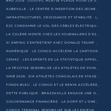
BAD 2026 : LUDOVIC NGATSÉ PLAIDE POUR LA SOUVERAINETÉ FINANCIÈRE AFRICAINE
AUBEVILLE : LE CENTRE D’INSERTION DES JEUNES PRÊT À OUVRIR SES PORTES
INFRASTRUCTURES, CROISSANCE ET STABILITÉ : LA GUINÉE AFFÛTE SES AMBITIONS
E2C CONDAMNE LE VOL DES CÂBLES ÉLECTRIQUES APRÈS UNE VIDÉO VIRALE
LA COLÈRE MONTE CHEZ LES JOURNALIERS D’E2C QUI DÉNONCENT 20 ANS DE PRÉCARITÉ
XI JINPING S’ENTRETIENT AVEC DONALD TRUMP À BEIJING
NUMÉRIQUE : LE CONGO ACCÉLÈRE LA CARTOGRAPHIE DE SES INFRASTRUCTURES DIGITALES
CEMAC : LES EXPERTS DE LA STATISTIQUE APPELLENT À RENFORCER LA SÉCURISATION DES DONNÉES
LA FÉCOTAE SENSIBILISE LES ATHLÈTES DE POINTE-NOIRE À L’HYGIÈNE ALIMENTA
SMIB 2026 : DIX ATHLÈTES CONGOLAIS EN STAGE AU KENYA
FONDS BLEU : LE CONGO ET LE KENYA ACCÉLÈRENT LA MOBILISATION DES FINANCEMENTS
DETTE PUBLIQUE : BRAZZAVILLE ENGAGE UNE OPÉRATION DE RACHAT DE 575 MILLIONS DE DOLLARS
GOUVERNANCE FINANCIÈRE : LA DGPP ET L’ONEC-C VERS UN PARTENARIAT POUR ASSAINIR LES ENTREPRISES PUBLIQUES
CONGO TERMINAL SENSIBILISE SUR LES ENJEUX DE LA SANTÉ MENTALE EN