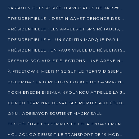
SASSOU N’GUESSO RÉÉLU AVEC PLUS DE 94,82% DES VOIX
PRÉSIDENTIELLE : DESTIN GAVET DÉNONCE DES IRRÉGULARITÉS ET REVENDIQUE LA VICTOIRE
PRÉSIDENTIELLE : LES APPELS ET SMS RÉTABLIS, INTERNET RESTE BLOQUÉ
PRÉSIDENTIELLE A : UN SCRUTIN MARQUÉ PAR LA COUPURE D’INTERNET ET UNE AFFLUENCE TIMIDE À BRAZZAVILLE
PRÉSIDENTIELLE : UN FAUX VISUEL DE RÉSULTATS CIRCULE
RÉSEAUX SOCIAUX ET ÉLECTIONS : UNE ARÈNE NUMÉRIQUE EN PLEINE MUTATION AU CONGO
À FREETOWN, MEER MISE SUR LE REFROIDISSEMENT PASSIF FACE À LA CHALEUR EXTRÊME
BOUEMBA : LA DIRECTION LOCALE DE CAMPAGNE DE DENIS SASSOU N’GUESSO MULTIPLIE LES ACTIVITÉS DE MOBILISATION
ROCH BREDIN BISSALA NKOUNKOU APPELLE LA JEUNESSE DE GOMA TSÉ-TSÉ À UN VOTE MASSIF POUR DENIS SASSOU NGUESSO
CONGO TERMINAL OUVRE SES PORTES AUX ÉTUDIANTS EN TRANSPORT ET LOGISTIQUE
ONU : ADEBAYOR SOUTIENT MACKY SALL
TBC CÉLÈBRE LES FEMMES ET LEUR ENGAGEMENT À L’OCCASION DU 8 MARS
AGL CONGO RÉUSSIT LE TRANSPORT DE 19 MODULES HORS GABARIT ENTRE POINTE-NOIRE ET BRAZZAVILLE