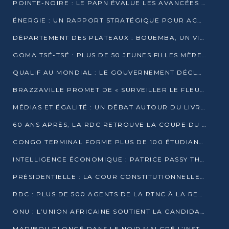
POINTE-NOIRE : LE PAPN ÉVALUE LES AVANCÉES DU MÔLE EST
ÉNERGIE : UN RAPPORT STRATÉGIQUE POUR ACCÉLÉRER LA TRANSITION AU CONGO
DÉPARTEMENT DES PLATEAUX : BOUEMBA, UN VIVIER ÉCONOMIQUE PRÊT À EXPLOSER
GOMA TSÉ-TSÉ : PLUS DE 50 JEUNES FILLES MÈRES SENSIBILISÉES À LA SANTÉ SEXUELLE
QUALIF AU MONDIAL : LE GOUVERNEMENT DÉCLARE LA JOURNÉE DU 1ER AVRIL 2026 CHÔMÉE ET PAYÉE
BRAZZAVILLE PROMET DE « SURVEILLER LE FLEUVE » APRÈS LA QUALIFICATION DE LA RDC AU MONDIAL
MÉDIAS ET ÉGALITÉ : UN DÉBAT AUTOUR DU LIVRE « CES FEMMES QUI REPRENNENT LE POUVOIR SUR LEUR VIE »
60 ANS APRÈS, LA RDC RETROUVE LA COUPE DU MONDE
CONGO TERMINAL FORME PLUS DE 100 ÉTUDIANTS AUX TECHNIQUES D’EMBAUCHE
INTELLIGENCE ÉCONOMIQUE : PATRICE PASSY THÉORISE UNE STRATÉGIE ADAPTÉE AUX CONTEXTES FRAGMENTÉS
PRÉSIDENTIELLE : LA COUR CONSTITUTIONNELLE CONFIRME LA VICTOIRE DE SASSOU NGUESSO AVEC 94,90 % DES SUFFRAGES
RDC : PLUS DE 500 AGENTS DE LA RTNC À LA RETRAITE, UNE PAGE SE TOURNE
ONU : L’UNION AFRICAINE SOUTIENT LA CANDIDATURE DE MACKY SALL
MADIBOU PLONGÉ DANS LE NOIR MALGRÉ L’INSTALLATION D’UN NOUVEAU TRANSFORMATEUR