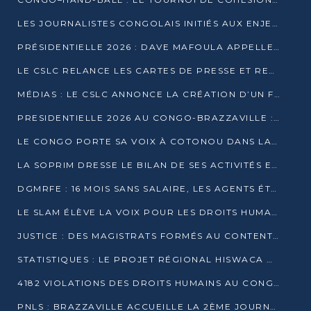
LES JOURNALISTES CONGOLAIS INITIÉS AUX ENJEUX DE L’ÉCONOMIE BLEUE
PRÉSIDENTIELLE 2026 : DAVE MAFOULA APPELLE LES CONGOLAIS À UN « NOUVEAU DÉPART »
LE CSLC RELANCE LES CARTES DE PRESSE ET RECONNAÎT OFFICIELLEMENT LES MÉDIAS EN LIGNE
MÉDIAS : LE CSLC ANNONCE LA CRÉATION D’UN FONDS D’APPUI À LA PRESSE
PRESIDENTIELLE 2026 AU CONGO-BRAZZAVILLE : UN CASTING ÉLARGI
LE CONGO PORTE SA VOIX À COTONOU DANS LA LUTTE CONTRE LA TUBERCULOSE
LA SOPRIM DRESSE LE BILAN DE SES ACTIVITÉS ET FIXE DE NOUVELLES PRIORITÉS
DGMRFE : 16 MOIS SANS SALAIRE, LES AGENTS ÉTOUFFENT DANS LE SILENCE
LE SLAM ÉLÈVE LA VOIX POUR LES DROITS HUMAINS À BRAZZAVILLE
JUSTICE : DES MAGISTRATS FORMÉS AU CONTENTIEUX DE LA PROPRIÉTÉ INTELLECTUELLE
STATISTIQUES : LE PROJET RÉGIONAL HISWACA OFFICIELLEMENT LANCÉ AU CONGO
4182 VIOLATIONS DES DROITS HUMAINS AU CONGO EN 2025 SELON LE CAD
PNLS : BRAZZAVILLE ACCUEILLE LA 2ÈME JOURNÉE SCIENTIFIQUE SUR LE VIH/SIDA