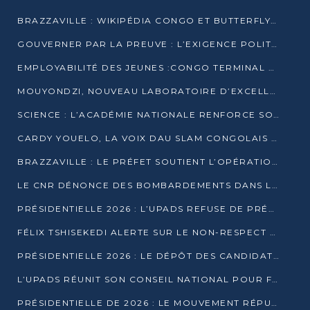
BRAZZAVILLE : WIKIPÉDIA CONGO ET BUTTERFLY SCELLENT UN PARTENARIAT POUR STRUCTURER LE BÉNÉVOLAT NUMÉRIQUE
GOUVERNER PAR LA PREUVE : L’EXIGENCE POLITIQUE DU XXIᵉ SIÈCLE
EMPLOYABILITÉ DES JEUNES :CONGO TERMINAL S’ALLIE À L’ESCIC POUR RAPPROCHER L’ÉCOLE DU TERRAIN
MOUYONDZI, NOUVEAU LABORATOIRE D’EXCELLENCE PÉDAGOGIQUE AVEC L’ENFICE
SCIENCE : L’ACADÉMIE NATIONALE RENFORCE SON ÉQUIPE ET TRACE SA FEUILLE DE ROUTE 2026
CARDY YOUELO, LA VOIX DAU SLAM CONGOLAIS QUI INTERPELLE LE MONDE
BRAZZAVILLE : LE PRÉFET SOUTIENT L’OPÉRATION « ZÉRO KULUNA » ET APPELLE À LA VIGILANCE CITOYENNE
LE CNR DÉNONCE DES BOMBARDEMENTS DANS LE POOL ET ACCUSE LE GOUVERNEMENT
PRÉSIDENTIELLE 2026 : L’UPADS REFUSE DE PRÉSENTER UN CANDIDAT ET DÉNONCE UN PROCESSUS NON CRÉDIBLE
FÉLIX TSHISEKEDI ALERTE SUR LE NON-RESPECT DES ENGAGEMENTS DE PAIX APRÈS SA RENCONTRE AVEC D. SASSOU-NGUESSO
PRÉSIDENTIELLE 2026 : LE DÉPÔT DES CANDIDATURES OUVERT DU 29 JANVIER AU 12 FÉVRIER
L’UPADS RÉUNIT SON CONSEIL NATIONAL POUR FIXER SA LIGNE POLITIQUE À DEUX MOIS DE LA PRÉSIDENTIELLE
PRÉSIDENTIELLE DE 2026 : LE MOUVEMENT RÉPUBLICAIN DÉNONCE UNE CONVOCATION ÉLECTORALE « OPAQUE ET PRÉCIPITÉE »