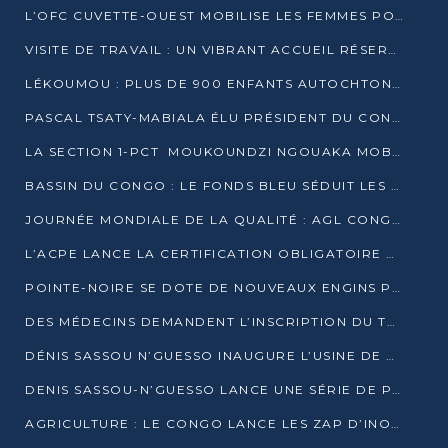
L’OFC CUVETTE-OUEST MOBILISE LES FEMMES POUR ACCUEILLIR LE PRÉSIDENT DE LA RÉPUBLIQUE
VISITE DE TRAVAIL : UN VIBRANT ACCUEIL RÉSERVÉ À DENIS SASSOU-N’GUESSO PAR L’ASSOCIATION « LES AMIS DE WOMO »
LÉKOUMOU : PLUS DE 900 ENFANTS AUTOCHTONES REÇOIVENT DES KITS SCOLAIRES GRÂCE À L’ESPACE OPOKO
PASCAL TSATY-MABIALA ÉLU PRÉSIDENT DU CONSEIL NATIONAL DE L’UPADS
LA SECTION 1-PCT MOUKOUNDZI NGOUAKA MOBILISE 100 000 FCFA POUR LE 6ᵉ CONGRÈS DU PARTI
BASSIN DU CONGO : LE FONDS BLEU SÉDUIT LES BAILLEURS À BELÉM
JOURNÉE MONDIALE DE LA QUALITÉ : AGL CONGO FORME ET SENSIBILISE LES JEUNES TALENTS
L’ACPE LANCE LA CERTIFICATION OBLIGATOIRE DES CONTRATS DE TRAVAIL DES TRANSPORTEURS
POINTE-NOIRE SE DOTE DE NOUVEAUX ENGINS POUR L’ASSAINISSEMENT ET L’ENTRETIEN ROUTIER
DES MÉDECINS DEMANDENT L’INSCRIPTION DU TRAITEMENT DU PIED-BOT DANS LES CURSUS UNIVERSITAIRES
DÉNIS SASSOU N’GUESSO INAUGURE L’USINE DE VALORISATION DU GAZ ASSOCIÉ
DENIS SASSOU-N’GUESSO LANCE UNE SÉRIE DE PROJETS DANS LE KOUILOU
AGRICULTURE : LE CONGO LANCE LES ZAP D’INONI ET YONO