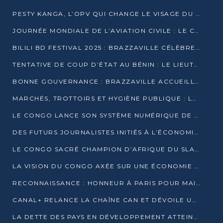
PESTY KANGA, L’OPV QUI CHANGE LE VISAGE DU REPORTAGE AU CONGO
JOURNÉE MONDIALE DE L’AVIATION CIVILE : LE CONGO MISE SUR L’INNOVATION ET LA SÉCURITÉ
BILILI BD FESTIVAL 2025 : BRAZZAVILLE CÉLÈBRE DIX ANS DE CRÉATION GRAPHIQUE AFRICAINE
TENTATIVE DE COUP D’ÉTAT AU BÉNIN : LE LIEUTENANT-COLONEL TIGRI S’AUTOPROCLAME CHEF D’UN COMITÉ MILITAIRE
BONNE GOUVERNANCE : BRAZZAVILLE ACCUEILLE LES PREMIÈRES JOURNÉES CONGOLAISES DE L’ÉVALUATION
MARCHÉS, TROTTOIRS ET HYGIÈNE PUBLIQUE : LE GOUVERNEMENT DURCIT LE TON
LE CONGO LANCE SON SYSTÈME NUMÉRIQUE DE VÉRIFICATION DU BOIS
DES FUTURS JOURNALISTES INITIÉS À L’ÉCONOMIE BLEUE DURABLE
LE CONGO SACRÉ CHAMPION D’AFRIQUE DU SLAM 2025
LA VISION DU CONGO AXÉE SUR UNE ÉCONOMIE BAS CARBONE AU RENDEZ-VOUS DE MONACO 2025
RECONNAISSANCE : HONNEUR À PARIS POUR MAIXENT RAOUL OMINGA
CANAL+ RELANCE LA CHAÎNE CAN ET DÉVOILE UNE OFFRE EXCEPTIONNELLE POUR DÉCEMBRE
LA DETTE DES PAYS EN DÉVELOPPEMENT ATTEINT UN SOMMET HISTORIQUE ENTRE 2022 ET 2024