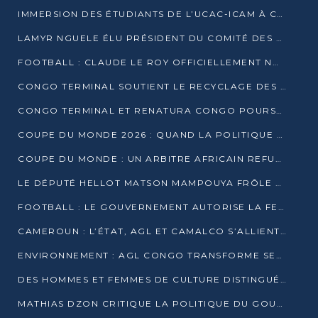
IMMERSION DES ÉTUDIANTS DE L’UCAC-ICAM À CONGO TERMINAL
LAMYR NGUELE ÉLU PRÉSIDENT DU COMITÉ DES MEMBRES D’HONNEUR DU PCT
FOOTBALL : CLAUDE LE ROY OFFICIELLEMENT NOMMÉ SÉLECTIONNEUR DU CONGO
CONGO TERMINAL SOUTIENT LE RECYCLAGE DES DÉCHETS PLASTIQUES À POINTE-NOIRE
CONGO TERMINAL ET RENATURA CONGO POURSUIVENT LEUR COMBAT POUR LA BIODIVERSITÉ
COUPE DU MONDE 2026 : QUAND LA POLITIQUE MENACE L’UNIVERSALITÉ DU FOOTBALL
COUPE DU MONDE : UN ARBITRE AFRICAIN REFUSÉ À L’ENTRÉE DES ÉTATS-UNIS
LE DÉPUTÉ HELLOT MATSON MAMPOUYA FRÔLE LA MORT LORS D’UNE EMBUSCADE DZNS LE POOL
FOOTBALL : LE GOUVERNEMENT AUTORISE LA FECOFOOT À OCCUPER LES COMPLEXES SPORTIFS
CAMEROUN : L’ÉTAT, AGL ET CAMALCO S’ALLIENT POUR UN MÉGA-PROJET FERROVIAIRE
ENVIRONNEMENT : AGL CONGO TRANSFORME SES DÉCHETS EN OUTILS DE FORMATION
DES HOMMES ET FEMMES DE CULTURE DISTINGUÉS POUR LEUR ENGAGEMENT PAR BANTOU CULTURE
MATHIAS DZON CRITIQUE LA POLITIQUE DU GOUVERNEMENT ET ALERTE SUR LA DETTE DU CONGO