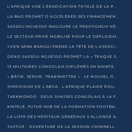
L’AFRIQUE VISE L’ÉRADICATION TOTALE DE LA POLIOMYÉLITE D’ICI 2026
LA BAD PROMET D’ACCÉLÉRER SES FINANCEMENTS AVEC LE MINISTÈRE DE L’ASSAINISSEMENT
SASSOU NGUESSO INAUGURE LE PRESTIGIEUX HÔTEL KEMPINSKI BRAZZAVILLE
LE SECTEUR PRIVÉ MOBILISÉ POUR LE DÉPLOIEMENT DE 19 MINI-CENTRALES SOLAIRES
YVON SANA BANGUI PREND LA TÊTE DE L’ASSOCIATION DES BANQUES CENTRALES AFRICAINES
DENIS SASSOU-NGUESSO PROMET LA « TRAQUE SANS RELÂCHE » DU GRAND BANDITISME
13 MILITAIRES CONGOLAIS DIPLÔMÉS EN MAINTENANCE INDUSTRIELLE APRÈS TROIS ANS DE FORMATION À L’UNIVERSITÉ MARIEN-NGOUABI
« BÂTIR, SERVIR, TRANSMETTRE » : LE NOUVEL OUVRAGE QUI INTERPELLE LES COLLECTIVITÉS
SYMPOSIUM DE L’ABCA : L’AFRIQUE PLAIDE POUR UN FINANCEMENT CLIMATIQUE ÉQUITABLE
TAEKWONDO : DEUX JUNIORS CONGOLAIS À LA FINALE D’OPEN SYRIES 2025 À ABIDJAN
KINTELÉ, FUTUR HUB DE LA FORMATION FOOTBALLISTIQUE AFRICAINE ?
LA LISTE DES HÔPITAUX GÉNÉRAUX S’ALLONGE AU CONGO
JUSTICE : OUVERTURE DE LA SESSION CRIMINELLE À BRAZZAVILLE AVEC 52 DOSSIERS AU RÔLE