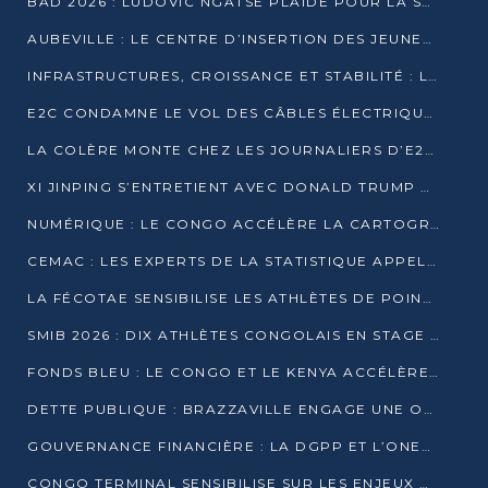
BAD 2026 : LUDOVIC NGATSÉ PLAIDE POUR LA SOUVERAINETÉ FINANCIÈRE AFRICAINE
AUBEVILLE : LE CENTRE D’INSERTION DES JEUNES PRÊT À OUVRIR SES PORTES
INFRASTRUCTURES, CROISSANCE ET STABILITÉ : LA GUINÉE AFFÛTE SES AMBITIONS
E2C CONDAMNE LE VOL DES CÂBLES ÉLECTRIQUES APRÈS UNE VIDÉO VIRALE
LA COLÈRE MONTE CHEZ LES JOURNALIERS D’E2C QUI DÉNONCENT 20 ANS DE PRÉCARITÉ
XI JINPING S’ENTRETIENT AVEC DONALD TRUMP À BEIJING
NUMÉRIQUE : LE CONGO ACCÉLÈRE LA CARTOGRAPHIE DE SES INFRASTRUCTURES DIGITALES
CEMAC : LES EXPERTS DE LA STATISTIQUE APPELLENT À RENFORCER LA SÉCURISATION DES DONNÉES
LA FÉCOTAE SENSIBILISE LES ATHLÈTES DE POINTE-NOIRE À L’HYGIÈNE ALIMENTA
SMIB 2026 : DIX ATHLÈTES CONGOLAIS EN STAGE AU KENYA
FONDS BLEU : LE CONGO ET LE KENYA ACCÉLÈRENT LA MOBILISATION DES FINANCEMENTS
DETTE PUBLIQUE : BRAZZAVILLE ENGAGE UNE OPÉRATION DE RACHAT DE 575 MILLIONS DE DOLLARS
GOUVERNANCE FINANCIÈRE : LA DGPP ET L’ONEC-C VERS UN PARTENARIAT POUR ASSAINIR LES ENTREPRISES PUBLIQUES
CONGO TERMINAL SENSIBILISE SUR LES ENJEUX DE LA SANTÉ MENTALE EN