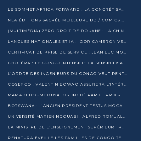
LE SOMMET AFRICA FORWARD : LA CONCRÉTISATION DE PARTENARIATS ÉQUILIBRÉS ET TOURNÉS VERS L’AVENIR ENTRE LE CONTINENT AFRICAIN ET LA FRANCE
NEA ÉDITIONS SACRÉE MEILLEURE BD / COMICS D’AFRIQUE AU KENYA
(MULTIMÉDIA) ZÉRO DROIT DE DOUANE : LA CHINE ET L’AFRIQUE VERS UNE PROXIMITÉ SANS PRÉCÉDENT (PAPIER GÉNÉRAL)
LANGUES NATIONALES ET IA : IGOR CAMERON VEUT ARRIMER LA STRATÉGIE IA À LA LOI SUR LA RECHERCHE
CERTIFICAT DE PRISE DE SERVICE : JEAN LUC MOUTHOU DÉMENT UNE « FAKE NEWS »
CHOLÉRA : LE CONGO INTENSIFIE LA SENSIBILISATION AU MARCHÉ DE TALANGAÏ
L’ORDRE DES INGÉNIEURS DU CONGO VEUT RENFORCER L’ÉTHIQUE ET LA CRÉDIBILITÉ DE LA PROFESSION
COSERCO : VALENTIN BOWAO ASSURERA L’INTÉRIM À LA TÊTE DU BUREAU EXÉCUTIF NATIONAL
MAMADI DOUMBOUYA DISTINGUÉ PAR LE PRIX « SUPER GRAND BÂTISSEUR BABACAR N’DIAYE »
BOTSWANA : L’ANCIEN PRÉSIDENT FESTUS MOGAE EST MORT À 86 ANS
UNIVERSITÉ MARIEN NGOUABI : ALFRED ROMUALD NGUYA POATY SOUTIENT UNE THÈSE SUR LE PARADOXE DE LA CROISSANCE EN ZONE CEMAC
LA MINISTRE DE L’ENSEIGNEMENT SUPÉRIEUR TRACE SA FEUILLE DE ROUTE
RENATURA ÉVEILLE LES FAMILLES DE CONGO TERMINAL À LA PROTECTION DE L’ENVIRONNEMENT