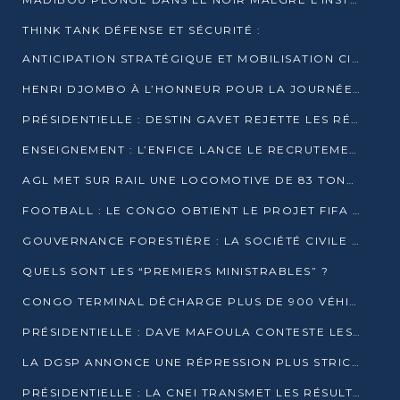
THINK TANK DÉFENSE ET SÉCURITÉ :
ANTICIPATION STRATÉGIQUE ET MOBILISATION CITOYENNE POUR NOTRE SOUVERAINETÉ NATIONALE
HENRI DJOMBO À L’HONNEUR POUR LA JOURNÉE MONDIALE DU THÉÂTRE
PRÉSIDENTIELLE : DESTIN GAVET REJETTE LES RÉSULTATS ET APPELLE À UN DIALOGUE NATIONAL
ENSEIGNEMENT : L’ENFICE LANCE LE RECRUTEMENT DE SA PREMIÈRE PROMOTION DE PROFESSEURS DES ÉCOLES
AGL MET SUR RAIL UNE LOCOMOTIVE DE 83 TONNES À POINTE-NOIRE
FOOTBALL : LE CONGO OBTIENT LE PROJET FIFA ARENA POUR SES 15 DÉPARTEMENTS
GOUVERNANCE FORESTIÈRE : LA SOCIÉTÉ CIVILE CONGOLAISE AFFICHE SES PRIORITÉS POUR 2026
QUELS SONT LES “PREMIERS MINISTRABLES” ?
CONGO TERMINAL DÉCHARGE PLUS DE 900 VÉHICULES EN QUELQUES HEURES
PRÉSIDENTIELLE : DAVE MAFOULA CONTESTE LES RÉSULTATS PROVISOIRES
LA DGSP ANNONCE UNE RÉPRESSION PLUS STRICTE CONTRE LES MOTO-TAXIS
PRÉSIDENTIELLE : LA CNEI TRANSMET LES RÉSULTATS PROVISOIRES À LA COUR CONSTITUTIONNELLE