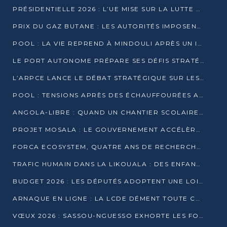
PRÉSIDENTIELLE 2026 : L’UE MISE SUR LA LUTTE CONTRE LA DÉSINFORMATION
PRIX DU GAZ BUTANE : LES AUTORITÉS IMPOSENT LE RESPECT DES PRIX RÉGLEMENTÉS
POOL : LA VIE REPREND À MINDOULI APRÈS UN INCIDENT ARMÉ SUR LA RN1
LE PORT AUTONOME PRÉPARE SES DÉFIS STRATÉGIQUES DE 2026
L’ARPCE LANCE LE DÉBAT STRATÉGIQUE SUR LES DONNÉES, L’IA ET LA FINANCE NUMÉRIQUE AU CONGO
POOL : TENSIONS APRÈS DES ÉCHAUFFOURÉES ARMÉES ENTRE DGSP ET EX-MILICIENS NINJA
ANGOLA-LIBRE : QUAND UN CHANTIER SCOLAIRE DEVIENT LE MIROIR D’UN CONGO EN MOUVEMENT
PROJET MOSALA : LE GOUVERNEMENT ACCÉLÈRE L’INSERTION DES JEUNES EN 2026
FORCA ECOSYSTEM, QUATRE ANS DE RECHERCHE DE TERRAIN AVANT UN LANCEMENT OFFICIEL EN 2026
TRAFIC HUMAIN DANS LA LIKOUALA : DES ENFANTS AUTOCHTONES RÉDUITS AU TRAVAIL FORCÉ
BUDGET 2026 : LES DÉPUTÉS ADOPTENT UNE LOI DES FINANCES DE PLUS DE 2500 MILLIARDS FCFA
ARNAQUE EN LIGNE : LA LCDE DÉMENT TOUTE CAMPAGNE DE RECRUTEMENT
VŒUX 2026 : SASSOU-NGUESSO EXHORTE LES FORCES VIVES À RENFORCER L’UNITÉ