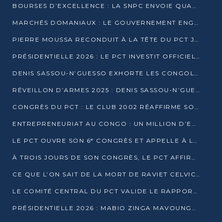
BOURSES D’EXCELLENCE : LA SNPC ENVOIE QUATRE NOUVEAUX TALENTS CONGOLAIS SE FORMER À BAKOU
MARCHÉS DOMANIAUX : LE GOUVERNEMENT ENGAGE LA STRUCTURATION DES TAXES D’ASSAINISSEMENT
PIERRE MOUSSA RECONDUIT À LA TÊTE DU PCT JUSQU’EN 2031
PRÉSIDENTIELLE 2026 : LE PCT INVESTIT OFFICIELLEMENT DENIS SASSOU NGUESSO
DENIS SASSOU-N’GUESSO EXHORTE LES CONGOLAIS À L’UNITÉ ET AU FAIR-PLAY DÉMOCRATIQUE EN 2026
RÉVEILLON D’ARMES 2025 : DENIS SASSOU-N’GUESSO GARANTIT DES ÉLECTIONS 2026 PAISIBLES ET SÉCURISÉES
CONGRÈS DU PCT : LE CLUB 2002 RÉAFFIRME SON SOUTIEN À DENIS SASSOU-N’GUESSO POUR 2026
ENTREPRENEURIAT AU CONGO : UN MILLION D’EUROS POUR FINANCER LES STARTUPS DÈS 2026
LE PCT OUVRE SON 6ᵉ CONGRÈS ET APPELLE À LA CANDIDATURE DE DENIS SASSOU NGUESSO
À TROIS JOURS DE SON CONGRÈS, LE PCT AFFIRME AVOIR ATTEINT TOUS SES OBJECTIFS
CE QUE L’ON SAIT DE LA MORT DE RAVIET CELVIC N’TSIANTSIE
LE COMITÉ CENTRAL DU PCT VALIDE LE RAPPORT DU CONGRÈS ET SOUTIENT DENIS SASSOU N’GUESSO
PRÉSIDENTIELLE 2026 : MABIO ZINGA MAVOUNGOU DÉCLARE SA CANDIDATURE ET CHARGE LE BILAN DU PCT