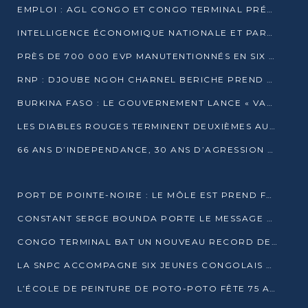
EMPLOI : AGL CONGO ET CONGO TERMINAL PRÉSÉLECTIONNENT PLUS DE 70 JEUNES À POINTE-NOIRE
INTELLIGENCE ÉCONOMIQUE NATIONALE ET PARTENARIATS INTERNATIONAUX : VERS UNE DOCTRINE SOUVERAINE DE SÉCURITÉ ÉCONOMIQUE
PRÈS DE 700 000 EVP MANUTENTIONNÉS EN SIX MOIS PAR CONGO TERMINAL
RNP : DJOUBE NGOH CHARNEL BERICHE PREND LES RÊNES DU PARTI
BURKINA FASO : LE GOUVERNEMENT LANCE « VACANCES UTILES 2026 » POUR FORMER LES ÉLÈVES À 15 MÉTIERS
LES DIABLES ROUGES TERMINENT DEUXIÈMES AU CHAMPIONNAT D’AFRIQUE ZONE 3
66 ANS D’INDEPENDANCE, 30 ANS D’AGRESSION RWAN DAISE : 4 PRESIDENCES, UN ECHEC COLLECTIF
PORT DE POINTE-NOIRE : LE MÔLE EST PREND FORME ET VISE LES GÉANTS DES MERS
CONSTANT SERGE BOUNDA PORTE LE MESSAGE DE COMPASSION DE DENIS SASSOU NGUESSO EN IRAN
CONGO TERMINAL BAT UN NOUVEAU RECORD DE PRODUCTIVITÉ AU PORT DE POINTE-NOIRE
LA SNPC ACCOMPAGNE SIX JEUNES CONGOLAIS AUX OLYMPIADES PANAFRICAINES DE MATHÉMATIQUES
L’ÉCOLE DE PEINTURE DE POTO-POTO FÊTE 75 ANS AU SERVICE DE L’ART CONGOLAIS