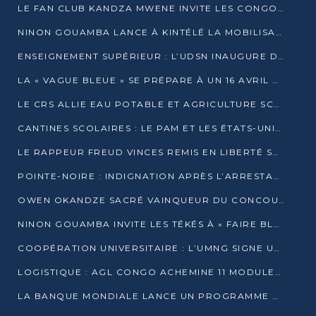
LE FAN CLUB KANDZA MWENE INVITE LES CONGOLAIS À UNE FORTE AFFLUENCE AU STADE DE KINTÉLÉ
NINON GOUAMBA LANCE À KINTÉLÉ LA MOBILISATION POUR L’INVESTITURE DR DSN
ENSEIGNEMENT SUPÉRIEUR : L’UDSN INAUGURE DES LABORATOIRES POUR BOOSTER LA FORMATION PRATIQUE
LA « VAGUE BLEUE » SE PRÉPARE À UN 16 AVRIL HISTORIQUE
LE CRS ALLIE EAU POTABLE ET AGRICULTURE SCOLAIRE AU CŒUR DE LA TRANSFORMATION DES ÉCOLES RURALES
CANTINES SCOLAIRES : LE PAM ET LES ÉTATS-UNIS AU CONTACT DES ÉCOLIERS DE KINKALA
LE RAPPEUR FREUD VINCES REMIS EN LIBERTÉ SOUS PRESSION MÉDIATIQUE
POINTE-NOIRE : INDIGNATION APRÈS L’ARRESTATION DU RAPPEUR FREUD VINCES
OWEN OKANDZE SACRÉ VAINQUEUR DU CONCOURS SLAM POUR LA VIE
NINON GOUAMBA INVITE LES TÉKÉS À « FAIRE BLOC » POUR PESER DANS LE DÉBAT NATIONAL
COOPÉRATION UNIVERSITAIRE : L’UMNG SIGNE UN ACCORD STRATÉGIQUE AVEC L’UNIVERSITÉ HAINAN EN CHINE
LOGISTIQUE : AGL CONGO ACHEMINE 11 MODULES GÉANTS JUSQU’À BRAZZAVILLE
LA BANQUE MONDIALE LANCE UN PROGRAMME DE 394 MILLIONS DE DOLLARS POUR LE BASSIN DU CONGO