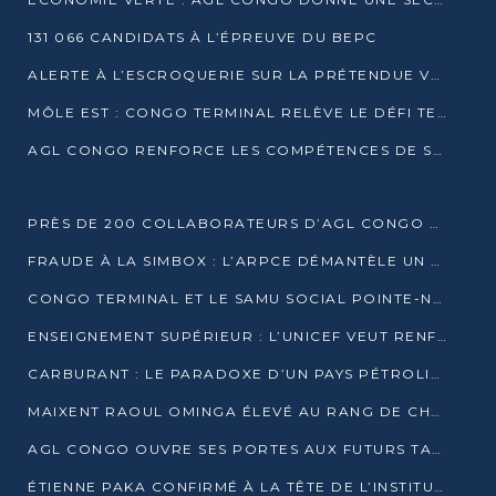
131 066 CANDIDATS À L’ÉPREUVE DU BEPC
ALERTE À L’ESCROQUERIE SUR LA PRÉTENDUE VENTE DE PARCELLES AFAT
MÔLE EST : CONGO TERMINAL RELÈVE LE DÉFI TECHNIQUE DES SABLES BITUMINEUX
AGL CONGO RENFORCE LES COMPÉTENCES DE SES ÉQUIPES AVEC LA CERTIFICATION CACES® R483
PRÈS DE 200 COLLABORATEURS D’AGL CONGO EN FORMATION JUSQU’EN JUILLET
FRAUDE À LA SIMBOX : L’ARPCE DÉMANTÈLE UN RÉSEAU UTILISANT DES CARTES SIM OUGANDAISES
CONGO TERMINAL ET LE SAMU SOCIAL POINTE-NOIRE RENOUVELLENT LEUR PARTENARIAT EN FAVEUR DES JEUNES VULNÉRABLES
ENSEIGNEMENT SUPÉRIEUR : L’UNICEF VEUT RENFORCER LA RECHERCHE SUR LES QUESTIONS DE L’ENFANCE
CARBURANT : LE PARADOXE D’UN PAYS PÉTROLIER CONFRONTÉ À DES PÉNURIES RÉCURRENTES
MAIXENT RAOUL OMINGA ÉLEVÉ AU RANG DE CHEVALIER DE L’ORDRE DE L’AMITIÉ ENTRE LA RUSSIE ET LE CONGO
AGL CONGO OUVRE SES PORTES AUX FUTURS TALENTS DE LA LOGISTIQUE
ÉTIENNE PAKA CONFIRMÉ À LA TÊTE DE L’INSTITUT GÉOGRAPHIQUE NATIONAL