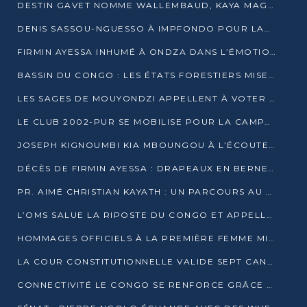
DESTIN GAVET NOMME WALLEMBAUD, KAYA MAGANE, BOUDZIKA ET MBOUSSA-ELLAH AUX COMMANDES DE SA CAMPAGNE
DENIS SASSOU-NGUESSO À IMPFONDO POUR LANCER LE CORRIDOR 13
FIRMIN AYESSA INHUMÉ À ONDZA DANS L’ÉMOTION ET LE RECUEILLEMENT
BASSIN DU CONGO : LES ÉTATS FORESTIERS MISENT SUR LES MARCHÉS CARBONE
LES SAGES DE MOUYONDZI APPELLENT À VOTER DENIS SASSOU-NGUESSO
LE CLUB 2002-PUR SE MOBILISE POUR LA CAMPAGNE
JOSEPH KIGNOUMBI KIA MBOUNGOU À L’ÉCOUTE DE TALANGAÏ
DÉCÈS DE FIRMIN AYESSA : DRAPEAUX EN BERNE LUNDI
PR. AIMÉ CHRISTIAN KAYATH : UN PARCOURS AU SERVICE DE LA RECHERCHE ET DE L’INNOVATION
L’OMS SALUE LA RIPOSTE DU CONGO ET APPELLE À DES RÉFORMES DURABLES
HOMMAGES OFFICIELS À LA PREMIÈRE FEMME MINISTRE DU CONGO
LA COUR CONSTITUTIONNELLE VALIDE SEPT CANDIDATURES POUR LA PRÉSIDENTIELLE
CONNECTIVITÉ LE CONGO SE RENFORCE GRÂCE AU CÂBLE 2AFRICA