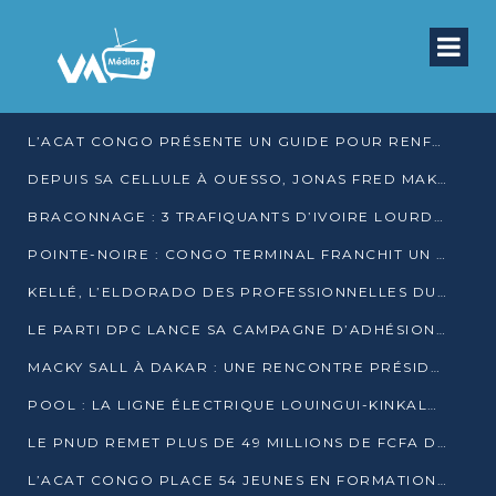
L’ACAT CONGO PRÉSENTE UN GUIDE POUR RENFORCER LES GARANTIES JUDICIAIRES EN GARDE À VUE
DEPUIS SA CELLULE À OUESSO, JONAS FRED MAKITA DÉNONCE CE QU’IL QUALIFIE DE DÉNI DE JUSTICE
BRACONNAGE : 3 TRAFIQUANTS D’IVOIRE LOURDEMENT CONDAMNÉS À DJAMBALA
POINTE-NOIRE : CONGO TERMINAL FRANCHIT UN CAP HISTORIQUE AVEC 99 MOUVEMENTS/HEURE
KELLÉ, L’ELDORADO DES PROFESSIONNELLES DU SEXE
LE PARTI DPC LANCE SA CAMPAGNE D’ADHÉSIONS ET VEUT STRUCTURER SA PRÉSENCE DANS LES 15 DÉPARTEMENTS
MACKY SALL À DAKAR : UNE RENCONTRE PRÉSIDENTIELLE QUI DIVISE L’OPINION SÉNÉGALAISE
POOL : LA LIGNE ÉLECTRIQUE LOUINGUI-KINKALA-BOKO MISE EN SERVICE
LE PNUD REMET PLUS DE 49 MILLIONS DE FCFA D’ÉQUIPEMENTS POUR ACCÉLÉRER LA NUMÉRISATION DU SYSTÈME DE SANTÉ
L’ACAT CONGO PLACE 54 JEUNES EN FORMATION PROFESSIONNELLE