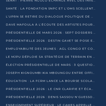
SÉNAT : PIERRE NGOLO ÉCHANGE AVEC DES INVESTISSEURS DU NUMÉRIQUE
SANTÉ : LA FONDATION SNPC ET L’OMS SCELLENT UN PARTENARIAT STRATÉGIQUE DE TROIS ANS
L’UPRN SE RETIRE DU DIALOGUE POLITIQUE DE DJAMBALA : TENSIONS DANS LE PRÉ-ÉLECTORAL CONGOLAIS
DAVE MAFOULA À L’ÉCOUTE DES ARTISTES POUR REDÉFINIR SA POLITIQUE CULTURELLE
PRÉSIDENTIELLE DE MARS 2026 : SEPT DOSSIERS DE CANDIDATURE ENREGISTRÉS À LA CLÔTURE DES DÉPÔTS
PRÉSIDENTIELLE 2026 : DESTIN GAVET SE POSE EN CANDIDAT DU « RAS-LE-BOL »
EMPLOYABILITÉ DES JEUNES : AGL CONGO ET CONGO TERMINAL S’ALLIENT À UCAC-ICAM
LE MJPU DÉPLOIE SA STRATÉGIE DE TERRAIN EN FAVEUR DE DSN
ÉLECTION PRÉSIDENTIELLE DE MARS : 3 QUESTIONS À UN EXPERT CONGOLAIS DE LA CYBERSÉCURITÉ
JOSEPH KIGNOUMBI KIA MBOUNGOU ENTRE OFFICIELLEMENT EN COURSE POUR LA PRÉSIDENTIELLE
ÉDUCATION : LA FCRM LANCE LA BOURSE SCOLAIRE FRANCINE-NTOUMI POUR PROMOUVOIR LES FILIÈRES SCIENTIFIQUES
PRÉSIDENTIELLE 2026 : LE CNR CLARIFIE ET ÉCARTE LA CANDIDATURE DU PASTEUR NTUMI
PRÉSIDENTIELLE 2026 : DENIS SASSOU N’GUESSO ANNONCE OFFICIELLEMENT SA CANDIDATURE
ENSEIGNEMENT SUPÉRIEUR : LE CAMES APPELLE À UNE UNIVERSITÉ AFRICAINE AXÉE SUR L’EMPLOYABILITÉ