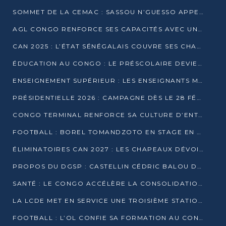
SOMMET DE LA CEMAC : SASSOU N’GUESSO APPELLE À LA VIGILANCE FACE AUX RISQUES ÉCONOMIQUES
AGL CONGO RENFORCE SES CAPACITÉS AVEC UNE GRUE DE 250 TONNES
CAN 2025 : L’ÉTAT SÉNÉGALAIS COUVRE SES CHAMPIONS D’AFRIQUE DE RÉCOMPENSES EXCEPTIONNELLES
ÉDUCATION AU CONGO : LE PRÉSCOLAIRE DEVIENT OBLIGATOIRE, LE BTS CONSACRÉ DIPLÔME D’ÉTAT
ENSEIGNEMENT SUPÉRIEUR : LES ENSEIGNANTS MAINTIENNENT LA GRÈVE ET EXIGENT UN ACCORD ÉCRIT AVEC L’ÉTAT
PRÉSIDENTIELLE 2026 : CAMPAGNE DÈS LE 28 FÉVRIER, SCRUTIN LES 12 ET 15 MARS
CONGO TERMINAL RENFORCE SA CULTURE D’ENTREPRISE AVEC LE PROGRAMME « WIN TOGETHER »
FOOTBALL : BOREL TOMANDZOTO EN STAGE EN ESPAGNE AVEC POLISSYA FC
ÉLIMINATOIRES CAN 2027 : LES CHAPEAUX DÉVOILÉS, LE CONGO FIXÉ SUR SON SORT
PROPOS DU DGSP : CASTELLIN CÉDRIC BALOU DÉNONCE DES PROPOS INTIMIDANTS
SANTÉ : LE CONGO ACCÉLÈRE LA CONSOLIDATION DE L’OFFRE DE SOINS
LA LCDE MET EN SERVICE UNE TROISIÈME STATION D’EAU POTABLE À MFILOU
FOOTBALL : L’OL CONFIE SA FORMATION AU CONGOLAIS CHRISTIAN BASSILA