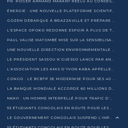
PR. ROGER ARMAND MAKANY RÉÉLU AU CONSEIL DE L’AUF
ÉNERGIE : UNE NOUVELLE PLATEFORME SCIENTIFIQUE POUR LA TRANSITION ÉNERGÉTIQUE EN AFRIQUE CENTRALE
GOZEM DÉBARQUE À BRAZZAVILLE ET PRÉPARE SON ARRIVÉE À POINTE-NOIRE
L’ESPACE OPOKO REDONNE ESPOIR À PLUS DE 775 ÉLÈVES AUTOCHTONES DANS LE NORD DU CONGO
PAUL VALISE MATOMBÉ MISE SUR LA SENSIBILISATION POUR ÉRAQUER LE GRAND BANDITISME
UNE NOUVELLE DIRECTION ENVIRONNEMENTALE POUR RENFORCER LA GESTION DES DONNÉES AU CONGO
LE PRÉSIDENT SASSOU N’GUESSO LANCE PAR ANTICIPATION LA 39ÈME JOURNÉE NATIONALE DE L’ARBRE
L’ASSOCIATION LES AMIS D’YVON KABA APPELLENT DENIS SASSOU N’GUESSO À SE PORTER CANDIDAT
CONGO : LE BCBTP SE MODERNISE POUR SES 40 ANS D’EXISTENCE
LA BANQUE MONDIALE ACCORDE 60 MILLIONS DE DOLLARS POUR LA RÉSILIENCE URBAINE AU CONGO
NKAYI : UN HOMME INTERPELLÉ POUR TRAFIC D’UN BÉBÉ CHIMPANZÉ
55 ÉTUDIANTS CONGOLAIS EN ROUTE POUR LES UNIVERSITÉS ALGÉRIENNES
LE GOUVERNEMENT CONGOLAIS SUSPEND L’IMPORTATION DES MACHETTES ET DES MOTOS
55 ÉTUDIANTS CONGOLAIS EN ROUTE POUR LES UNIVERSITÉS ALGÉRIENNES