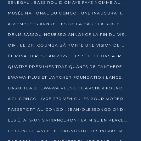
SÉNÉGAL : BASSIROU DIOMAYE FAYE NOMME AL AMINOU LÔ PREMIER MINISTRE
MUSÉE NATIONAL DU CONGO : UNE INAUGURATION PORTEUSE D’ESPOIR POUR LA CULTURE
ASSEMBLÉES ANNUELLES DE LA BAD : LA SOCIÉTÉ CIVILE CONGOLAISE À LA RECHERCHE DE PARTENAIRES POUR SES PROJETS
DENIS SASSOU-NGUESSO ANNONCE LA FIN DU VISA POUR LES AFRICAINS EN 2027
OIF : LE DR. COUMBA BÂ PORTE UNE VISION DE DIALOGUE, DE STABILITÉ ET DE RÉFORME À LA TÊTE
ÉLIMINATOIRES CAN 2027 : LES SÉLECTIONS AFRICAINES CONNAISSENT LEURS ADVERSAIRES
QUATRE PRÉSUMÉS TRAFIQUANTS DE PANTHÈRE ARRÊTÉS À EWO
EWAWA PLUS ET L’ARCHER FOUNDATION LANCENT UN CAMP DE BASKET POUR LES JEUNES À BRAZZAVILLE
BASKETBALL: EWAWA PLUS ET L’ARCHER FOUNDATION LANCENT UN CAMP POUR LES JEUNES
AGL CONGO LIVRE 270 VÉHICULES POUR MODERNISER LE TRANSPORT URBAIN
PASSEPORT AU CONGO : JEAN-OLESSONGO ONDAYE VEUT METTRE FIN AUX LENTEURS ADMINISTRATIVES
LES ÉTATS-UNIS FINANCERONT LA MISE EN PLACE DE JUSQU’À 50 CLINIQUES DE LUTTE CONTRE L’EBOLA
LE CONGO LANCE LE DIAGNOSTIC DES INFRASTRUCTURES SPORTIVES DU COMPLEXE DE KINTÉLÉ