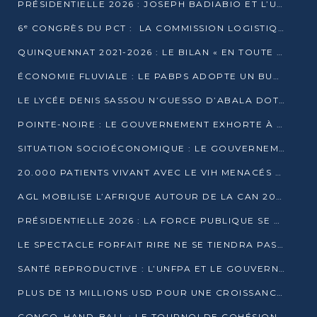
PRÉSIDENTIELLE 2026 : JOSEPH BADIABIO ET L’UDH-YUKI JOUENT LA PRUDENCE
6ᵉ CONGRÈS DU PCT : LA COMMISSION LOGISTIQUE ASSURE LA DISTRIBUTION DES KITS
QUINQUENNAT 2021-2026 : LE BILAN « EN TOUTE TRANSPARENCE » PRÉSENTÉ À LA PRESSE
ÉCONOMIE FLUVIALE : LE PABPS ADOPTE UN BUDGET 2026 DE PLUS DE 2,7 MILLIARDS FCFA
LE LYCÉE DENIS SASSOU N’GUESSO D’ABALA DOTÉ D’UNE SALLE MULTIMÉDIA
POINTE-NOIRE : LE GOUVERNEMENT EXHORTE À UN USAGE RESPONSABLE DU NOUVEAU MATÉRIEL MUNICIPAL
SITUATION SOCIOÉCONOMIQUE : LE GOUVERNEMENT INTERPELLÉ DEVANT LE SÉNAT
20.000 PATIENTS VIVANT AVEC LE VIH MENACÉS D’ARRÊT DE TRAITEMENT
AGL MOBILISE L’AFRIQUE AUTOUR DE LA CAN 2025
PRÉSIDENTIELLE 2026 : LA FORCE PUBLIQUE SE PRÉPARE À SÉCURISER LE SCRUTIN
LE SPECTACLE FORFAIT RIRE NE SE TIENDRA PAS LE 1ER JANVIER
SANTÉ REPRODUCTIVE : L’UNFPA ET LE GOUVERNEMENT AFFINENT LES PRIORITÉS DE 2026
PLUS DE 13 MILLIONS USD POUR UNE CROISSANCE VERTE ET SOUVERAINE
CONGO–HAND-BALL : LE TOURNOI DE COHÉSION ET DE FRATERNITÉ ALLUME SES LAMPIONS À BRAZZAVILLE