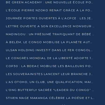
BE GREEN ACADEMY : UNE NOUVELLE ÉCOLE POUR LES MÉTIERS DE L’ÉCOLOGIE À POINTE-NOIRE
L’ÉCOLE PIERRE NZOKO RENAIT GRÂCE À LA FONDATION MUCODEC
JOURNÉE PORTES OUVERTES À L’ACPCE : LES JEUNES EN IMMERSION DANS L’ENTREPRISE
LETTRE OUVERTE A SON EXCELLENCE MONSIEUR DENIS SASSOU NGUESSO, PRESIDENT DE LAREPUBLIQUE DU CONGO
MADINGOU : UN PRÉSUMÉ TRAFIQUANT DE BÉBÉ CHIMPANZÉ FIXÉ SUR SON SORT LE 20 NOVEMBRE
À BELÉM, LE CONGO MOBILISE LA PLANÈTE AUTOUR DU FONDS BLEU POUR LE BASSIN DU CONGO
ULSAN HOLDING INVESTIT DANS LE FER CONGOLAIS
LE CONGRÈS MONDIAL DE LA LIBERTÉ ADOPTE 14 RÉSOLUTIONS HISTORIQUES
COP30 : LA BDEAC MOBILISE LES BAILLEURS POUR LE FONDS BLEU DU BASSIN DU CONGO
LES SOUVERAINISTES LANCENT LEUR BRANCHE JEUNE À BRAZZAVILLE
L’AS OTOHO, UN CLUB, UNE QUALIFICATION, MAIS ENCORE DES DOUTES
L’ONG BUTTERFLY SACRÉE “LEADER DU CONGO” AU PRIX D’EXCELLENCE 2025
STIVEN MAGE MAKANGA CÉLÈBRE LA POÉSIE ET L’HUMAIN AVEC SON RECUEIL “HECTARE”