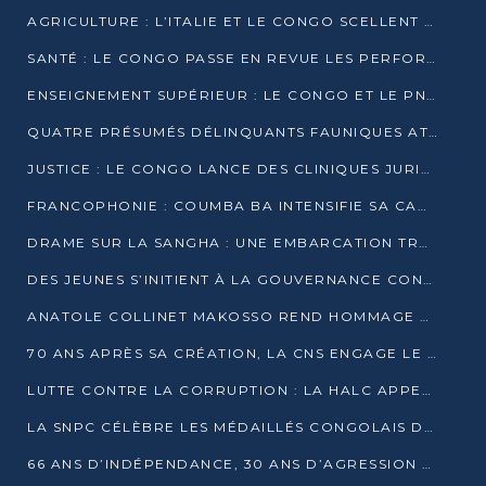
AGRICULTURE : L’ITALIE ET LE CONGO SCELLENT UN PARTENARIAT POUR UNE PRODUCTION LOCALE DURABLE
SANTÉ : LE CONGO PASSE EN REVUE LES PERFORMANCES DE SES HÔPITAUX À MI-PARCOURS
ENSEIGNEMENT SUPÉRIEUR : LE CONGO ET LE PNUD VEULENT RAPPROCHER LA FORMATION UNIVERSITAIRE DES BESOINS DU MARCHÉ DE L’EMPLOI
QUATRE PRÉSUMÉS DÉLINQUANTS FAUNIQUES ATTENDUS DEVANT LA JUSTICE POUR TRAFIC D’IVOIRE
JUSTICE : LE CONGO LANCE DES CLINIQUES JURIDIQUES POUR RAPPROCHER LE DROIT DES CITOYENS
FRANCOPHONIE : COUMBA BA INTENSIFIE SA CAMPAGNE POUR LA SUCCESSION À LA TÊTE DE L’OIF
DRAME SUR LA SANGHA : UNE EMBARCATION TRANSPORTANT DES FIDÈLES DE « NZAMBÉ YA L’HUILE » FAIT NAUFRAGE À OUESSO
DES JEUNES S’INITIENT À LA GOUVERNANCE CONTINENTALE À BRAZZAVILLE
ANATOLE COLLINET MAKOSSO REND HOMMAGE À JEAN-PAUL PIGASSE
70 ANS APRÈS SA CRÉATION, LA CNS ENGAGE LE VIRAGE DE LA DIGITALISATION
LUTTE CONTRE LA CORRUPTION : LA HALC APPELLE À PASSER DES DISCOURS AUX ACTES
LA SNPC CÉLÈBRE LES MÉDAILLÉS CONGOLAIS DES OLYMPIADES PANAFRICAINES DE MATHÉMATIQUES 2026
66 ANS D’INDÉPENDANCE, 30 ANS D’AGRESSION RWANDAISE : 4 PRÉSIDENCES, UN ÉCHEC COLLECTIF