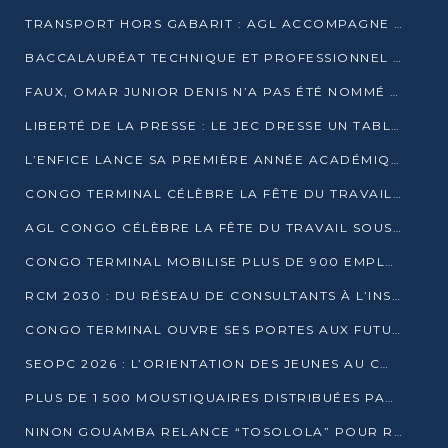
TRANSPORT HORS GABARIT : AGL ACCOMPAGNE LE DÉVELOPPEMENT DU SECTEUR BRASSICOLE AU CONGO
BACCALAURÉAT TECHNIQUE ET PROFESSIONNEL : 16 352 CANDIDATS LANCÉS DANS LES ÉPREUVES D’EPS
FAUX, OMAR JUNIOR DENIS N’A PAS ÉTÉ NOMMÉ AIDE DE CAMP ADJOINT DE DENIS SASSOU NGUESSO
LIBERTÉ DE LA PRESSE : LE JEC DRESSE UN TABLEAU PRÉOCCUPANT AU CONGO
L’ENFICE LANCE SA PREMIÈRE ANNÉE ACADÉMIQUE AVEC 100 FUTURS ENSEIGNANTS
CONGO TERMINAL CÉLÈBRE LA FÊTE DU TRAVAIL AVEC SES COLLABORATEURS À POINTE-NOIRE
AGL CONGO CÉLÈBRE LA FÊTE DU TRAVAIL SOUS LE SIGNE DE LA COHÉSION
CONGO TERMINAL MOBILISE PLUS DE 900 EMPLOYÉS AUTOUR DE LA SÉCURITÉ AU TRAVAIL
RCM 2030 : DU RÉSEAU DE CONSULTANTS À L’INSTRUMENT DE PUISSANCE EN AFRIQUE FRANCOPHONE
CONGO TERMINAL OUVRE SES PORTES AUX FUTURS INGÉNIEURS AU FORUM DES MÉTIERS D’UCAC-ICAM
SEOPC 2026 : L’ORIENTATION DES JEUNES AU CŒUR DE LA DEUXIÈME ÉDITION
PLUS DE 1 500 MOUSTIQUAIRES DISTRIBUÉES PAR AGL ET CONGO TERMINAL DANS LA LUTTE CONTRE LE PALUDISME
NINON GOUAMBA RELANCE “TOSOLOLA” POUR RENFORCER LE DIALOGUE AVEC LES CITOYENS