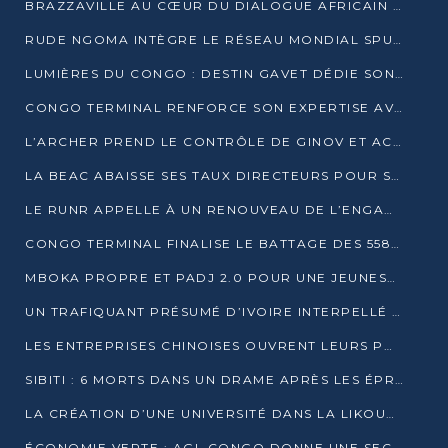
BRAZZAVILLE AU CŒUR DU DIALOGUE AFRICAIN SUR LES OBJECTIFS DE DÉVELOPPEMENT DURABLE
RUDE NGOMA INTÈGRE LE RÉSEAU MONDIAL SPUTNIK PRO APRÈS UNE FORMATION À MOSCOU
LUMIÈRES DU CONGO : DESTIN GAVET DÉDIE SON PRIX À L’UNITÉ NATIONALE ET À LA JEUNESSE
CONGO TERMINAL RENFORCE SON EXPERTISE AVEC NEUF NOUVEAUX FORMATEURS EN ENGINS PORTUAIRES
L’ARCHER PREND LE CONTRÔLE DE GINOV ET ACCÉLÈRE SON VIRAGE NUMÉRIQUE
LA BEAC ABAISSE SES TAUX DIRECTEURS POUR SOUTENIR LA CROISSANCE EN ZONE CEMAC
LE RUNR APPELLE À UN RENOUVEAU DE L’ENGAGEMENT MILITANT
CONGO TERMINAL FINALISE LE BATTAGE DES 558 PIEUX DU FUTUR QUAI DU MÔLE EST
MBOKA PROPRE ET PADJ 2.0 POUR UNE JEUNESSE PLUS AUTONOME
UN TRAFIQUANT PRÉSUMÉ D’IVOIRE INTERPELLÉ À DOLISIE
LES ENTREPRISES CHINOISES OUVRENT LEURS PORTES AUX JEUNES DIPLÔMÉS
SIBITI : 6 MORTS DANS UN DRAME APRÈS LES ÉPREUVES DU BEPC
LA CRÉATION D’UNE UNIVERSITÉ DANS LA LIKOUALA AU CŒUR D’UNE RÉFLEXION NATIONALE
ÉCONOMIE VERTE : AGL CONGO DONNE UNE SECONDE VIE À SES DÉCHETS INDUSTRIELS