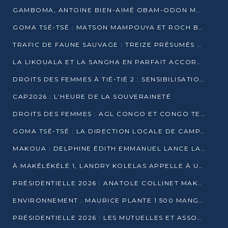
GAMBOMA, ANTOINE BIEN-AIMÉ OBAM-ODON MOBILISE LES 32 148 ÉLECTEURS EN FAVEUR DE DENIS SASSOU NGUESSO
GOMA TSÉ-TSÉ : MATSON MAMPOUYA ET ROCH BREDIN BISSALA NKOUNKOU EN CAMPAGNE DE PROXIMITÉ
TRAFIC DE FAUNE SAUVAGE : TREIZE PRÉSUMÉS TRAFIQUANTS INTERPELLÉS AU CONGO EN 2025
LA LIKOUALA ET LA SANGHA EN PARFAIT ACCORD AVEC LE PROJET DE SOCIÉTÉ DU CANDIDAT DENIS SASSOU-N’GUESSO
DROITS DES FEMMES À TIÉ-TIÉ 2 : SENSIBILISATION ET PÉDAGOGIE SUR LE DROIT DE VOTE
CAP2026 : L’HEURE DE LA SOUVERAINETÉ
DROITS DES FEMMES : AGL CONGO ET CONGO TERMINAL METTENT EN AVANT LE LEADERSHIP FÉMININ
GOMA TSÉ-TSÉ : LA DIRECTION LOCALE DE CAMPAGNE INTENSIFIE LA SENSIBILISATION DANS LES VILLAGES
MAKOUA : DELPHINE ÉDITH EMMANUEL LANCE LA CAMPAGNE POUR DENIS SASSOU-N’GUESSO
À MAKÉLÉKÉLÉ 1, LANDRY KOLELAS APPELLE À UNE MOBILISATION MASSIVE EN FAVEUR DE DENIS SASSOU-N’GUESSO
PRÉSIDENTIELLE 2026 : ANATOLE COLLINET MAKOSSO DÉFEND LE PROJET DE SOCIÉTÉ DE DENIS SASSOU NGUESSO
ENVIRONNEMENT : MAURICE PLANTE 1 500 MANGROVES POUR HONORER WANGARI MAATHAI
PRÉSIDENTIELLE 2026 : LES MUTUELLES ET ASSOCIATIONS S’IMPLIQUENT DANS LA CAMPAGNE ÉLECTORALE À TIÉ-TIÉ 2 (POINTE-NOIRE)