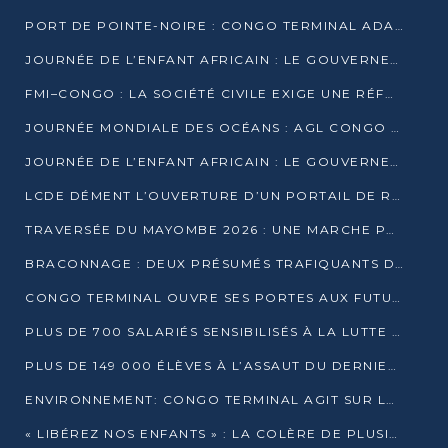
PORT DE POINTE-NOIRE : CONGO TERMINAL ADAPTE SON DRAGAGE AUX SABLES BITUMINEUX
JOURNÉE DE L’ENFANT AFRICAIN : LE GOUVERNEMENT RÉAFFIRME SON ENGAGEMENT POUR L’ACCÈS À L’EAU ET À L’ASSAINISSEMENT
FMI–CONGO : LA SOCIÉTÉ CIVILE EXIGE UNE RÉFORME DE LA FISCALITÉ PÉTROLIÈRE
JOURNÉE MONDIALE DES OCÉANS : AGL CONGO MOBILISE SES COLLABORATEURS POUR LA PRÉSERVATION DE LA BIODIVERSITÉ MARINE
JOURNÉE DE L’ENFANT AFRICAIN : LE GOUVERNEMENT MOBILISÉ POUR L’HYGIÈNE DANS LES ORPHELINATS
LCDE DÉMENT L’OUVERTURE D’UN PORTAIL DE RECRUTEMENT ET APPELLE À LA VIGILANCE
TRAVERSÉE DU MAYOMBE 2026 : UNE MARCHE POUR SENSIBILISER ET DÉPISTER AU DIABÈTE
BRACONNAGE : DEUX PRÉSUMÉS TRAFIQUANTS D’HIPPOPOTAME ÉCROUÉS À BRAZZAVILLE
CONGO TERMINAL OUVRE SES PORTES AUX FUTURS INGÉNIEURS DE L’UCAC-ICAM
PLUS DE 700 SALARIÉS SENSIBILISÉS À LA LUTTE CONTRE LA TUBERCULOSE À CONGO TERMINAL
PLUS DE 149 000 ÉLÈVES À L’ASSAUT DU DERNIER CEPE
ENVIRONNEMENT: CONGO TERMINAL AGIT SUR LE TERRAIN ET FORME LES PLUS JEUNES
« LIBÉREZ NOS ENFANTS » : LA COLÈRE DE PLUSIEURS MÈRES À BRAZZAVILLE CONTRE LA DGSP