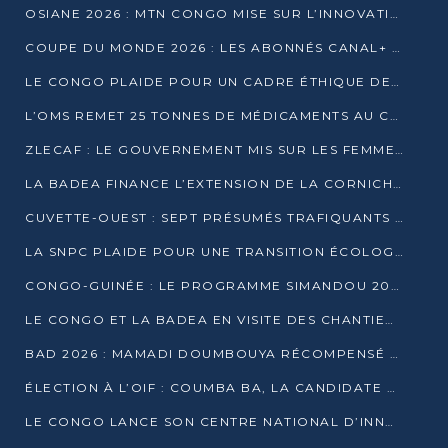
OSIANE 2026 : MTN CONGO MISE SUR L’INNOVATION POUR RELEVER LES DÉFIS AFRICAINS
COUPE DU MONDE 2026 : LES ABONNÉS CANAL+ AU CONGO DÉÇUS À QUELQUES JOURS DU COUP D’ENVOI
LE CONGO PLAIDE POUR UN CADRE ÉTHIQUE DE L’INTELLIGENCE ARTIFICIELLE À DAKAR
L’OMS REMET 25 TONNES DE MÉDICAMENTS AU CONGO POUR RENFORCER LA RIPOSTE AUX ÉPIDÉMIES
ZLECAF : LE GOUVERNEMENT MIS SUR LES FEMMES ENTREPRENEURES
LA BADEA FINANCE L’EXTENSION DE LA CORNICHE SUD DE BRAZZAVILLE
CUVETTE-OUEST : SEPT PRÉSUMÉS TRAFIQUANTS DE FAUNE INTERPELLÉS À EWO ET KELLÉ
LA SNPC PLAIDE POUR UNE TRANSITION ÉCOLOGIQUE PROGRESSIVE
CONGO-GUINÉE : LE PROGRAMME SIMANDOU 2040 AU CŒUR DES ÉCHANGES À LA BAD
LE CONGO ET LA BADEA EN VISITE DES CHANTIERS
BAD 2026 : MAMADI DOUMBOUYA RÉCOMPENSÉ PAR LE TROPHÉE BABACAR NDIAYE À BRAZZAVILLE
ÉLECTION À L’OIF : COUMBA BA, LA CANDIDATE DISCRÈTE QUI BOUSCULE LE JEU DIPLOMATIQUE
LE CONGO LANCE SON CENTRE NATIONAL D’INNOVATION