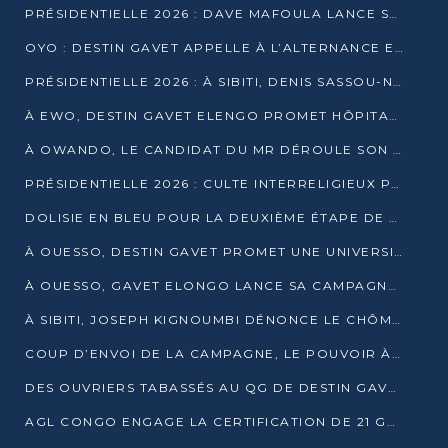
PRÉSIDENTIELLE 2026 : DAVE MAFOULA LANCE SA « VAGUE DU NOUVEAU DÉPART » À IMPFONDO
OYO : DESTIN GAVET APPELLE À L’ALTERNANCE ET À LA RESPONSABILITÉ DE LA JEUNESSE
PRÉSIDENTIELLE 2026 : À SIBITI, DENIS SASSOU-N’GUESSO PARIE SUR LES RESSOURCES DE LA LEKOUMOU
À EWO, DESTIN GAVET ELENGO PROMET HÔPITAL, CHEMIN DE FER ET AUDIT DES FINANCES PUBLIQUES
À OWANDO, LE CANDIDAT DU MR DÉROULE SON PROGRAMME DE “CHANGEMENT”
PRÉSIDENTIELLE 2026 : CULTE INTERRELIGIEUX POUR LA PAIX À OUENZÉ
DOLISIE EN BLEU POUR LA DEUXIÈME ÉTAPE DE CAMPAGNE DE DSN
À OUESSO, DESTIN GAVET PROMET UNE UNIVERSITÉ POUR LA SANGHA
À OUESSO, GAVET ELONGO LANCE SA CAMPAGNE SOUS LE SIGNE DU RENOUVEAU
À SIBITI, JOSEPH KIGNOUMBI DÉNONCE LE CHÔMAGE ET LES DÉFAILLANCES DE L’ÉTAT
COUP D’ENVOI DE LA CAMPAGNE, LE POUVOIR À POINTE-NOIRE, L’OPPOSITION À OUESSO ET SIBITI
DES OUVRIERS TABASSÉS AU QG DE DESTIN GAVET À 24 HEURES DE L’OUVERTURE DE LA CAMPAGNE
AGL CONGO ENGAGE LA CERTIFICATION DE 21 GRUTIERS AUX NORMES INTERNATIONALES