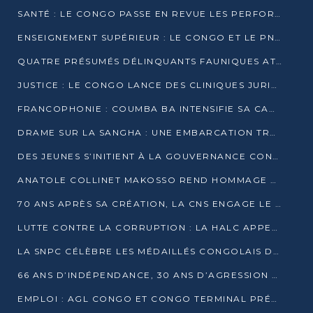
SANTÉ : LE CONGO PASSE EN REVUE LES PERFORMANCES DE SES HÔPITAUX À MI-PARCOURS
ENSEIGNEMENT SUPÉRIEUR : LE CONGO ET LE PNUD VEULENT RAPPROCHER LA FORMATION UNIVERSITAIRE DES BESOINS DU MARCHÉ DE L’EMPLOI
QUATRE PRÉSUMÉS DÉLINQUANTS FAUNIQUES ATTENDUS DEVANT LA JUSTICE POUR TRAFIC D’IVOIRE
JUSTICE : LE CONGO LANCE DES CLINIQUES JURIDIQUES POUR RAPPROCHER LE DROIT DES CITOYENS
FRANCOPHONIE : COUMBA BA INTENSIFIE SA CAMPAGNE POUR LA SUCCESSION À LA TÊTE DE L’OIF
DRAME SUR LA SANGHA : UNE EMBARCATION TRANSPORTANT DES FIDÈLES DE « NZAMBÉ YA L’HUILE » FAIT NAUFRAGE À OUESSO
DES JEUNES S’INITIENT À LA GOUVERNANCE CONTINENTALE À BRAZZAVILLE
ANATOLE COLLINET MAKOSSO REND HOMMAGE À JEAN-PAUL PIGASSE
70 ANS APRÈS SA CRÉATION, LA CNS ENGAGE LE VIRAGE DE LA DIGITALISATION
LUTTE CONTRE LA CORRUPTION : LA HALC APPELLE À PASSER DES DISCOURS AUX ACTES
LA SNPC CÉLÈBRE LES MÉDAILLÉS CONGOLAIS DES OLYMPIADES PANAFRICAINES DE MATHÉMATIQUES 2026
66 ANS D’INDÉPENDANCE, 30 ANS D’AGRESSION RWANDAISE : 4 PRÉSIDENCES, UN ÉCHEC COLLECTIF
EMPLOI : AGL CONGO ET CONGO TERMINAL PRÉSÉLECTIONNENT PLUS DE 70 JEUNES À POINTE-NOIRE