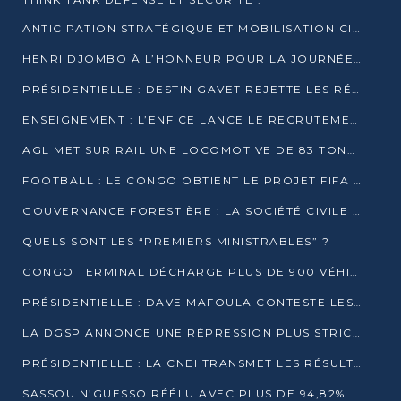
ANTICIPATION STRATÉGIQUE ET MOBILISATION CITOYENNE POUR NOTRE SOUVERAINETÉ NATIONALE
HENRI DJOMBO À L’HONNEUR POUR LA JOURNÉE MONDIALE DU THÉÂTRE
PRÉSIDENTIELLE : DESTIN GAVET REJETTE LES RÉSULTATS ET APPELLE À UN DIALOGUE NATIONAL
ENSEIGNEMENT : L’ENFICE LANCE LE RECRUTEMENT DE SA PREMIÈRE PROMOTION DE PROFESSEURS DES ÉCOLES
AGL MET SUR RAIL UNE LOCOMOTIVE DE 83 TONNES À POINTE-NOIRE
FOOTBALL : LE CONGO OBTIENT LE PROJET FIFA ARENA POUR SES 15 DÉPARTEMENTS
GOUVERNANCE FORESTIÈRE : LA SOCIÉTÉ CIVILE CONGOLAISE AFFICHE SES PRIORITÉS POUR 2026
QUELS SONT LES “PREMIERS MINISTRABLES” ?
CONGO TERMINAL DÉCHARGE PLUS DE 900 VÉHICULES EN QUELQUES HEURES
PRÉSIDENTIELLE : DAVE MAFOULA CONTESTE LES RÉSULTATS PROVISOIRES
LA DGSP ANNONCE UNE RÉPRESSION PLUS STRICTE CONTRE LES MOTO-TAXIS
PRÉSIDENTIELLE : LA CNEI TRANSMET LES RÉSULTATS PROVISOIRES À LA COUR CONSTITUTIONNELLE
SASSOU N’GUESSO RÉÉLU AVEC PLUS DE 94,82% DES VOIX