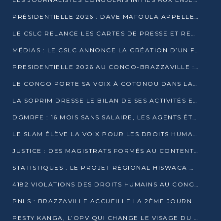
PRÉSIDENTIELLE 2026 : DAVE MAFOULA APPELLE LES CONGOLAIS À UN « NOUVEAU DÉPART »
LE CSLC RELANCE LES CARTES DE PRESSE ET RECONNAÎT OFFICIELLEMENT LES MÉDIAS EN LIGNE
MÉDIAS : LE CSLC ANNONCE LA CRÉATION D’UN FONDS D’APPUI À LA PRESSE
PRESIDENTIELLE 2026 AU CONGO-BRAZZAVILLE : UN CASTING ÉLARGI
LE CONGO PORTE SA VOIX À COTONOU DANS LA LUTTE CONTRE LA TUBERCULOSE
LA SOPRIM DRESSE LE BILAN DE SES ACTIVITÉS ET FIXE DE NOUVELLES PRIORITÉS
DGMRFE : 16 MOIS SANS SALAIRE, LES AGENTS ÉTOUFFENT DANS LE SILENCE
LE SLAM ÉLÈVE LA VOIX POUR LES DROITS HUMAINS À BRAZZAVILLE
JUSTICE : DES MAGISTRATS FORMÉS AU CONTENTIEUX DE LA PROPRIÉTÉ INTELLECTUELLE
STATISTIQUES : LE PROJET RÉGIONAL HISWACA OFFICIELLEMENT LANCÉ AU CONGO
4182 VIOLATIONS DES DROITS HUMAINS AU CONGO EN 2025 SELON LE CAD
PNLS : BRAZZAVILLE ACCUEILLE LA 2ÈME JOURNÉE SCIENTIFIQUE SUR LE VIH/SIDA
PESTY KANGA, L’OPV QUI CHANGE LE VISAGE DU REPORTAGE AU CONGO