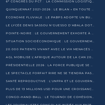
6ᵉ CONGRÈS DU PCT : LA COMMISSION LOGISTIQUE ASSURE LA DISTRIBUTION DES KITS
QUINQUENNAT 2021-2026 : LE BILAN « EN TOUTE TRANSPARENCE » PRÉSENTÉ À LA PRESSE
ÉCONOMIE FLUVIALE : LE PABPS ADOPTE UN BUDGET 2026 DE PLUS DE 2,7 MILLIARDS FCFA
LE LYCÉE DENIS SASSOU N’GUESSO D’ABALA DOTÉ D’UNE SALLE MULTIMÉDIA
POINTE-NOIRE : LE GOUVERNEMENT EXHORTE À UN USAGE RESPONSABLE DU NOUVEAU MATÉRIEL MUNICIPAL
SITUATION SOCIOÉCONOMIQUE : LE GOUVERNEMENT INTERPELLÉ DEVANT LE SÉNAT
20.000 PATIENTS VIVANT AVEC LE VIH MENACÉS D’ARRÊT DE TRAITEMENT
AGL MOBILISE L’AFRIQUE AUTOUR DE LA CAN 2025
PRÉSIDENTIELLE 2026 : LA FORCE PUBLIQUE SE PRÉPARE À SÉCURISER LE SCRUTIN
LE SPECTACLE FORFAIT RIRE NE SE TIENDRA PAS LE 1ER JANVIER
SANTÉ REPRODUCTIVE : L’UNFPA ET LE GOUVERNEMENT AFFINENT LES PRIORITÉS DE 2026
PLUS DE 13 MILLIONS USD POUR UNE CROISSANCE VERTE ET SOUVERAINE
CONGO–HAND-BALL : LE TOURNOI DE COHÉSION ET DE FRATERNITÉ ALLUME SES LAMPIONS À BRAZZAVILLE
LES JOURNALISTES CONGOLAIS INITIÉS AUX ENJEUX DE L’ÉCONOMIE BLEUE