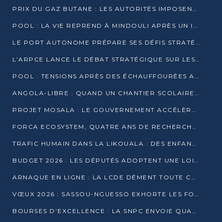
PRIX DU GAZ BUTANE : LES AUTORITÉS IMPOSENT LE RESPECT DES PRIX RÉGLEMENTÉS
POOL : LA VIE REPREND À MINDOULI APRÈS UN INCIDENT ARMÉ SUR LA RN1
LE PORT AUTONOME PRÉPARE SES DÉFIS STRATÉGIQUES DE 2026
L’ARPCE LANCE LE DÉBAT STRATÉGIQUE SUR LES DONNÉES, L’IA ET LA FINANCE NUMÉRIQUE AU CONGO
POOL : TENSIONS APRÈS DES ÉCHAUFFOURÉES ARMÉES ENTRE DGSP ET EX-MILICIENS NINJA
ANGOLA-LIBRE : QUAND UN CHANTIER SCOLAIRE DEVIENT LE MIROIR D’UN CONGO EN MOUVEMENT
PROJET MOSALA : LE GOUVERNEMENT ACCÉLÈRE L’INSERTION DES JEUNES EN 2026
FORCA ECOSYSTEM, QUATRE ANS DE RECHERCHE DE TERRAIN AVANT UN LANCEMENT OFFICIEL EN 2026
TRAFIC HUMAIN DANS LA LIKOUALA : DES ENFANTS AUTOCHTONES RÉDUITS AU TRAVAIL FORCÉ
BUDGET 2026 : LES DÉPUTÉS ADOPTENT UNE LOI DES FINANCES DE PLUS DE 2500 MILLIARDS FCFA
ARNAQUE EN LIGNE : LA LCDE DÉMENT TOUTE CAMPAGNE DE RECRUTEMENT
VŒUX 2026 : SASSOU-NGUESSO EXHORTE LES FORCES VIVES À RENFORCER L’UNITÉ
BOURSES D’EXCELLENCE : LA SNPC ENVOIE QUATRE NOUVEAUX TALENTS CONGOLAIS SE FORMER À BAKOU