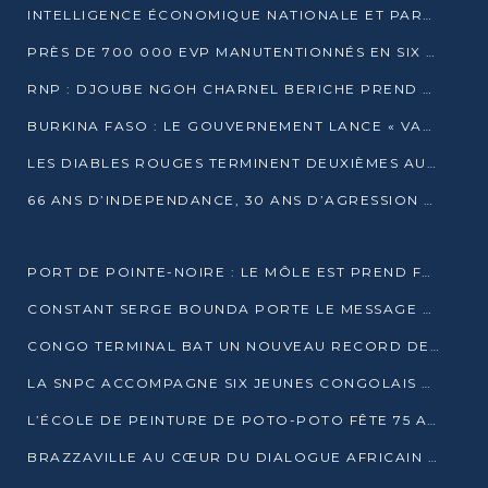
INTELLIGENCE ÉCONOMIQUE NATIONALE ET PARTENARIATS INTERNATIONAUX : VERS UNE DOCTRINE SOUVERAINE DE SÉCURITÉ ÉCONOMIQUE
PRÈS DE 700 000 EVP MANUTENTIONNÉS EN SIX MOIS PAR CONGO TERMINAL
RNP : DJOUBE NGOH CHARNEL BERICHE PREND LES RÊNES DU PARTI
BURKINA FASO : LE GOUVERNEMENT LANCE « VACANCES UTILES 2026 » POUR FORMER LES ÉLÈVES À 15 MÉTIERS
LES DIABLES ROUGES TERMINENT DEUXIÈMES AU CHAMPIONNAT D’AFRIQUE ZONE 3
66 ANS D’INDEPENDANCE, 30 ANS D’AGRESSION RWAN DAISE : 4 PRESIDENCES, UN ECHEC COLLECTIF
PORT DE POINTE-NOIRE : LE MÔLE EST PREND FORME ET VISE LES GÉANTS DES MERS
CONSTANT SERGE BOUNDA PORTE LE MESSAGE DE COMPASSION DE DENIS SASSOU NGUESSO EN IRAN
CONGO TERMINAL BAT UN NOUVEAU RECORD DE PRODUCTIVITÉ AU PORT DE POINTE-NOIRE
LA SNPC ACCOMPAGNE SIX JEUNES CONGOLAIS AUX OLYMPIADES PANAFRICAINES DE MATHÉMATIQUES
L’ÉCOLE DE PEINTURE DE POTO-POTO FÊTE 75 ANS AU SERVICE DE L’ART CONGOLAIS
BRAZZAVILLE AU CŒUR DU DIALOGUE AFRICAIN SUR LES OBJECTIFS DE DÉVELOPPEMENT DURABLE