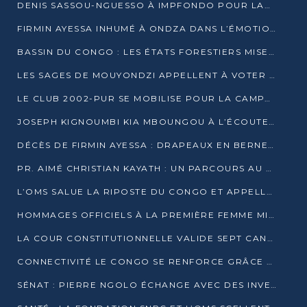
DENIS SASSOU-NGUESSO À IMPFONDO POUR LANCER LE CORRIDOR 13
FIRMIN AYESSA INHUMÉ À ONDZA DANS L’ÉMOTION ET LE RECUEILLEMENT
BASSIN DU CONGO : LES ÉTATS FORESTIERS MISENT SUR LES MARCHÉS CARBONE
LES SAGES DE MOUYONDZI APPELLENT À VOTER DENIS SASSOU-NGUESSO
LE CLUB 2002-PUR SE MOBILISE POUR LA CAMPAGNE
JOSEPH KIGNOUMBI KIA MBOUNGOU À L’ÉCOUTE DE TALANGAÏ
DÉCÈS DE FIRMIN AYESSA : DRAPEAUX EN BERNE LUNDI
PR. AIMÉ CHRISTIAN KAYATH : UN PARCOURS AU SERVICE DE LA RECHERCHE ET DE L’INNOVATION
L’OMS SALUE LA RIPOSTE DU CONGO ET APPELLE À DES RÉFORMES DURABLES
HOMMAGES OFFICIELS À LA PREMIÈRE FEMME MINISTRE DU CONGO
LA COUR CONSTITUTIONNELLE VALIDE SEPT CANDIDATURES POUR LA PRÉSIDENTIELLE
CONNECTIVITÉ LE CONGO SE RENFORCE GRÂCE AU CÂBLE 2AFRICA
SÉNAT : PIERRE NGOLO ÉCHANGE AVEC DES INVESTISSEURS DU NUMÉRIQUE