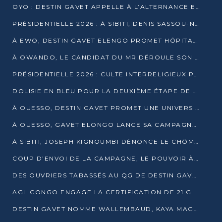
OYO : DESTIN GAVET APPELLE À L’ALTERNANCE ET À LA RESPONSABILITÉ DE LA JEUNESSE
PRÉSIDENTIELLE 2026 : À SIBITI, DENIS SASSOU-N’GUESSO PARIE SUR LES RESSOURCES DE LA LEKOUMOU
À EWO, DESTIN GAVET ELENGO PROMET HÔPITAL, CHEMIN DE FER ET AUDIT DES FINANCES PUBLIQUES
À OWANDO, LE CANDIDAT DU MR DÉROULE SON PROGRAMME DE “CHANGEMENT”
PRÉSIDENTIELLE 2026 : CULTE INTERRELIGIEUX POUR LA PAIX À OUENZÉ
DOLISIE EN BLEU POUR LA DEUXIÈME ÉTAPE DE CAMPAGNE DE DSN
À OUESSO, DESTIN GAVET PROMET UNE UNIVERSITÉ POUR LA SANGHA
À OUESSO, GAVET ELONGO LANCE SA CAMPAGNE SOUS LE SIGNE DU RENOUVEAU
À SIBITI, JOSEPH KIGNOUMBI DÉNONCE LE CHÔMAGE ET LES DÉFAILLANCES DE L’ÉTAT
COUP D’ENVOI DE LA CAMPAGNE, LE POUVOIR À POINTE-NOIRE, L’OPPOSITION À OUESSO ET SIBITI
DES OUVRIERS TABASSÉS AU QG DE DESTIN GAVET À 24 HEURES DE L’OUVERTURE DE LA CAMPAGNE
AGL CONGO ENGAGE LA CERTIFICATION DE 21 GRUTIERS AUX NORMES INTERNATIONALES
DESTIN GAVET NOMME WALLEMBAUD, KAYA MAGANE, BOUDZIKA ET MBOUSSA-ELLAH AUX COMMANDES DE SA CAMPAGNE