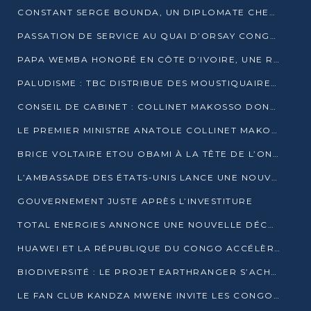
CONSTANT SERGE BOUNDA, UN DIPLOMATE CHEVRONNÉ AUX COMMANDES DES AFFAIRES ÉTRANGÈRES
PASSATION DE SERVICE AU QUAI D’ORSAY CONGOLAIS : GAKOSSO PASSE LE FLAMBEAU À BOUNDA
PAPA WEMBA HONORÉ EN CÔTE D’IVOIRE, UNE RUE PORTE DÉSORMAIS SON NOM
PALUDISME : TBC DISTRIBUE DES MOUSTIQUAIRES DANS DEUX CSI DE BRAZZAVILLE
CONSEIL DE CABINET : COLLINET MAKOSSO DONNE SES DERNIÈRES ORIENTATIONS
LE PREMIER MINISTRE ANATOLE COLLINET MAKOSSO DÉMISSIONNE AVEC SON GOUVERNEMENT
BRICE VOLTAIRE ETOU OBAMI À LA TÊTE DE L’ONEC-C POUR TROIS ANS
L’AMBASSADE DES ÉTATS-UNIS LANCE UNE NOUVELLE COHORTE DU PROGRAMME ACCESS MICRO-SCHOLARSHIP
GOUVERNEMENT JUSTE APRÈS L’INVESTITURE
TOTAL ENERGIES ANNONCE UNE NOUVELLE DÉCOUVERTE D’HYDROCARBURES SUR LE PERMIS MOHO AU LARGE DU CONGO
HUAWEI ET LA RÉPUBLIQUE DU CONGO ACCÉLÈRENT LEUR PARTENARIAT
BIODIVERSITÉ : LE PROJET EARTHRANGER S’ACHÈVE, MAIS LES DÉFIS DEMEURENT
LE FAN CLUB KANDZA MWENE INVITE LES CONGOLAIS À UNE FORTE AFFLUENCE AU STADE DE KINTÉLÉ