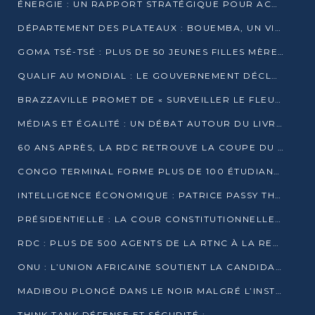
ÉNERGIE : UN RAPPORT STRATÉGIQUE POUR ACCÉLÉRER LA TRANSITION AU CONGO
DÉPARTEMENT DES PLATEAUX : BOUEMBA, UN VIVIER ÉCONOMIQUE PRÊT À EXPLOSER
GOMA TSÉ-TSÉ : PLUS DE 50 JEUNES FILLES MÈRES SENSIBILISÉES À LA SANTÉ SEXUELLE
QUALIF AU MONDIAL : LE GOUVERNEMENT DÉCLARE LA JOURNÉE DU 1ER AVRIL 2026 CHÔMÉE ET PAYÉE
BRAZZAVILLE PROMET DE « SURVEILLER LE FLEUVE » APRÈS LA QUALIFICATION DE LA RDC AU MONDIAL
MÉDIAS ET ÉGALITÉ : UN DÉBAT AUTOUR DU LIVRE « CES FEMMES QUI REPRENNENT LE POUVOIR SUR LEUR VIE »
60 ANS APRÈS, LA RDC RETROUVE LA COUPE DU MONDE
CONGO TERMINAL FORME PLUS DE 100 ÉTUDIANTS AUX TECHNIQUES D’EMBAUCHE
INTELLIGENCE ÉCONOMIQUE : PATRICE PASSY THÉORISE UNE STRATÉGIE ADAPTÉE AUX CONTEXTES FRAGMENTÉS
PRÉSIDENTIELLE : LA COUR CONSTITUTIONNELLE CONFIRME LA VICTOIRE DE SASSOU NGUESSO AVEC 94,90 % DES SUFFRAGES
RDC : PLUS DE 500 AGENTS DE LA RTNC À LA RETRAITE, UNE PAGE SE TOURNE
ONU : L’UNION AFRICAINE SOUTIENT LA CANDIDATURE DE MACKY SALL
MADIBOU PLONGÉ DANS LE NOIR MALGRÉ L’INSTALLATION D’UN NOUVEAU TRANSFORMATEUR
THINK TANK DÉFENSE ET SÉCURITÉ :