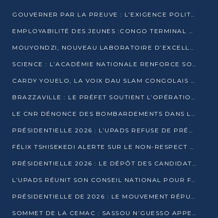
GOUVERNER PAR LA PREUVE : L’EXIGENCE POLITIQUE DU XXIᵉ SIÈCLE
EMPLOYABILITÉ DES JEUNES :CONGO TERMINAL S’ALLIE À L’ESCIC POUR RAPPROCHER L’ÉCOLE DU TERRAIN
MOUYONDZI, NOUVEAU LABORATOIRE D’EXCELLENCE PÉDAGOGIQUE AVEC L’ENFICE
SCIENCE : L’ACADÉMIE NATIONALE RENFORCE SON ÉQUIPE ET TRACE SA FEUILLE DE ROUTE 2026
CARDY YOUELO, LA VOIX DAU SLAM CONGOLAIS QUI INTERPELLE LE MONDE
BRAZZAVILLE : LE PRÉFET SOUTIENT L’OPÉRATION « ZÉRO KULUNA » ET APPELLE À LA VIGILANCE CITOYENNE
LE CNR DÉNONCE DES BOMBARDEMENTS DANS LE POOL ET ACCUSE LE GOUVERNEMENT
PRÉSIDENTIELLE 2026 : L’UPADS REFUSE DE PRÉSENTER UN CANDIDAT ET DÉNONCE UN PROCESSUS NON CRÉDIBLE
FÉLIX TSHISEKEDI ALERTE SUR LE NON-RESPECT DES ENGAGEMENTS DE PAIX APRÈS SA RENCONTRE AVEC D. SASSOU-NGUESSO
PRÉSIDENTIELLE 2026 : LE DÉPÔT DES CANDIDATURES OUVERT DU 29 JANVIER AU 12 FÉVRIER
L’UPADS RÉUNIT SON CONSEIL NATIONAL POUR FIXER SA LIGNE POLITIQUE À DEUX MOIS DE LA PRÉSIDENTIELLE
PRÉSIDENTIELLE DE 2026 : LE MOUVEMENT RÉPUBLICAIN DÉNONCE UNE CONVOCATION ÉLECTORALE « OPAQUE ET PRÉCIPITÉE »
SOMMET DE LA CEMAC : SASSOU N’GUESSO APPELLE À LA VIGILANCE FACE AUX RISQUES ÉCONOMIQUES