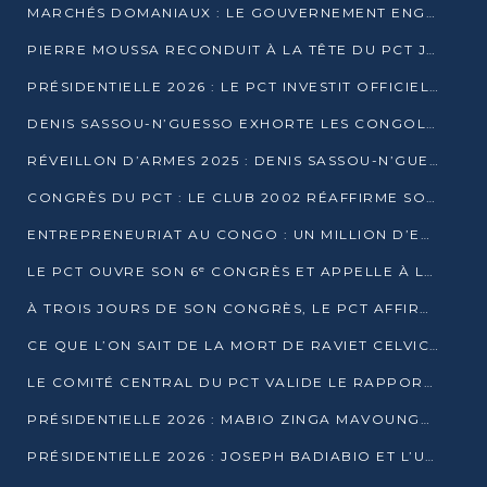
MARCHÉS DOMANIAUX : LE GOUVERNEMENT ENGAGE LA STRUCTURATION DES TAXES D’ASSAINISSEMENT
PIERRE MOUSSA RECONDUIT À LA TÊTE DU PCT JUSQU’EN 2031
PRÉSIDENTIELLE 2026 : LE PCT INVESTIT OFFICIELLEMENT DENIS SASSOU NGUESSO
DENIS SASSOU-N’GUESSO EXHORTE LES CONGOLAIS À L’UNITÉ ET AU FAIR-PLAY DÉMOCRATIQUE EN 2026
RÉVEILLON D’ARMES 2025 : DENIS SASSOU-N’GUESSO GARANTIT DES ÉLECTIONS 2026 PAISIBLES ET SÉCURISÉES
CONGRÈS DU PCT : LE CLUB 2002 RÉAFFIRME SON SOUTIEN À DENIS SASSOU-N’GUESSO POUR 2026
ENTREPRENEURIAT AU CONGO : UN MILLION D’EUROS POUR FINANCER LES STARTUPS DÈS 2026
LE PCT OUVRE SON 6ᵉ CONGRÈS ET APPELLE À LA CANDIDATURE DE DENIS SASSOU NGUESSO
À TROIS JOURS DE SON CONGRÈS, LE PCT AFFIRME AVOIR ATTEINT TOUS SES OBJECTIFS
CE QUE L’ON SAIT DE LA MORT DE RAVIET CELVIC N’TSIANTSIE
LE COMITÉ CENTRAL DU PCT VALIDE LE RAPPORT DU CONGRÈS ET SOUTIENT DENIS SASSOU N’GUESSO
PRÉSIDENTIELLE 2026 : MABIO ZINGA MAVOUNGOU DÉCLARE SA CANDIDATURE ET CHARGE LE BILAN DU PCT
PRÉSIDENTIELLE 2026 : JOSEPH BADIABIO ET L’UDH-YUKI JOUENT LA PRUDENCE