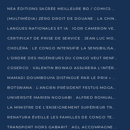
NEA ÉDITIONS SACRÉE MEILLEURE BD / COMICS D’AFRIQUE AU KENYA
(MULTIMÉDIA) ZÉRO DROIT DE DOUANE : LA CHINE ET L’AFRIQUE VERS UNE PROXIMITÉ SANS PRÉCÉDENT (PAPIER GÉNÉRAL)
LANGUES NATIONALES ET IA : IGOR CAMERON VEUT ARRIMER LA STRATÉGIE IA À LA LOI SUR LA RECHERCHE
CERTIFICAT DE PRISE DE SERVICE : JEAN LUC MOUTHOU DÉMENT UNE « FAKE NEWS »
CHOLÉRA : LE CONGO INTENSIFIE LA SENSIBILISATION AU MARCHÉ DE TALANGAÏ
L’ORDRE DES INGÉNIEURS DU CONGO VEUT RENFORCER L’ÉTHIQUE ET LA CRÉDIBILITÉ DE LA PROFESSION
COSERCO : VALENTIN BOWAO ASSURERA L’INTÉRIM À LA TÊTE DU BUREAU EXÉCUTIF NATIONAL
MAMADI DOUMBOUYA DISTINGUÉ PAR LE PRIX « SUPER GRAND BÂTISSEUR BABACAR N’DIAYE »
BOTSWANA : L’ANCIEN PRÉSIDENT FESTUS MOGAE EST MORT À 86 ANS
UNIVERSITÉ MARIEN NGOUABI : ALFRED ROMUALD NGUYA POATY SOUTIENT UNE THÈSE SUR LE PARADOXE DE LA CROISSANCE EN ZONE CEMAC
LA MINISTRE DE L’ENSEIGNEMENT SUPÉRIEUR TRACE SA FEUILLE DE ROUTE
RENATURA ÉVEILLE LES FAMILLES DE CONGO TERMINAL À LA PROTECTION DE L’ENVIRONNEMENT
TRANSPORT HORS GABARIT : AGL ACCOMPAGNE LE DÉVELOPPEMENT DU SECTEUR BRASSICOLE AU CONGO