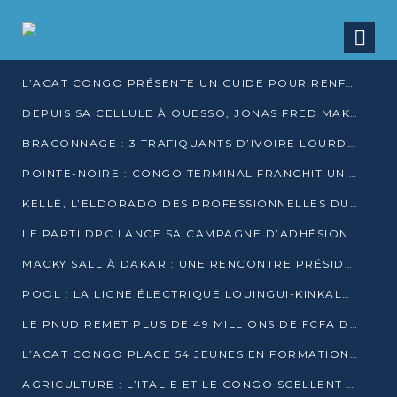
L’ACAT CONGO PRÉSENTE UN GUIDE POUR RENFORCER LES GARANTIES JUDICIAIRES EN GARDE À VUE
DEPUIS SA CELLULE À OUESSO, JONAS FRED MAKITA DÉNONCE CE QU’IL QUALIFIE DE DÉNI DE JUSTICE
BRACONNAGE : 3 TRAFIQUANTS D’IVOIRE LOURDEMENT CONDAMNÉS À DJAMBALA
POINTE-NOIRE : CONGO TERMINAL FRANCHIT UN CAP HISTORIQUE AVEC 99 MOUVEMENTS/HEURE
KELLÉ, L’ELDORADO DES PROFESSIONNELLES DU SEXE
LE PARTI DPC LANCE SA CAMPAGNE D’ADHÉSIONS ET VEUT STRUCTURER SA PRÉSENCE DANS LES 15 DÉPARTEMENTS
MACKY SALL À DAKAR : UNE RENCONTRE PRÉSIDENTIELLE QUI DIVISE L’OPINION SÉNÉGALAISE
POOL : LA LIGNE ÉLECTRIQUE LOUINGUI-KINKALA-BOKO MISE EN SERVICE
LE PNUD REMET PLUS DE 49 MILLIONS DE FCFA D’ÉQUIPEMENTS POUR ACCÉLÉRER LA NUMÉRISATION DU SYSTÈME DE SANTÉ
L’ACAT CONGO PLACE 54 JEUNES EN FORMATION PROFESSIONNELLE
AGRICULTURE : L’ITALIE ET LE CONGO SCELLENT UN PARTENARIAT POUR UNE PRODUCTION LOCALE DURABLE