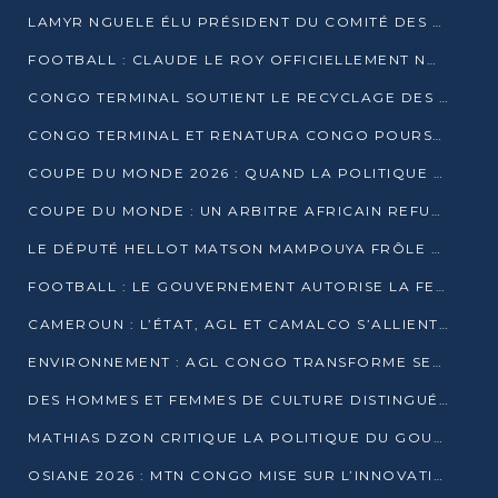
LAMYR NGUELE ÉLU PRÉSIDENT DU COMITÉ DES MEMBRES D’HONNEUR DU PCT
FOOTBALL : CLAUDE LE ROY OFFICIELLEMENT NOMMÉ SÉLECTIONNEUR DU CONGO
CONGO TERMINAL SOUTIENT LE RECYCLAGE DES DÉCHETS PLASTIQUES À POINTE-NOIRE
CONGO TERMINAL ET RENATURA CONGO POURSUIVENT LEUR COMBAT POUR LA BIODIVERSITÉ
COUPE DU MONDE 2026 : QUAND LA POLITIQUE MENACE L’UNIVERSALITÉ DU FOOTBALL
COUPE DU MONDE : UN ARBITRE AFRICAIN REFUSÉ À L’ENTRÉE DES ÉTATS-UNIS
LE DÉPUTÉ HELLOT MATSON MAMPOUYA FRÔLE LA MORT LORS D’UNE EMBUSCADE DZNS LE POOL
FOOTBALL : LE GOUVERNEMENT AUTORISE LA FECOFOOT À OCCUPER LES COMPLEXES SPORTIFS
CAMEROUN : L’ÉTAT, AGL ET CAMALCO S’ALLIENT POUR UN MÉGA-PROJET FERROVIAIRE
ENVIRONNEMENT : AGL CONGO TRANSFORME SES DÉCHETS EN OUTILS DE FORMATION
DES HOMMES ET FEMMES DE CULTURE DISTINGUÉS POUR LEUR ENGAGEMENT PAR BANTOU CULTURE
MATHIAS DZON CRITIQUE LA POLITIQUE DU GOUVERNEMENT ET ALERTE SUR LA DETTE DU CONGO
OSIANE 2026 : MTN CONGO MISE SUR L’INNOVATION POUR RELEVER LES DÉFIS AFRICAINS