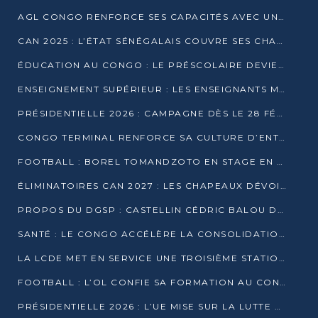
AGL CONGO RENFORCE SES CAPACITÉS AVEC UNE GRUE DE 250 TONNES
CAN 2025 : L’ÉTAT SÉNÉGALAIS COUVRE SES CHAMPIONS D’AFRIQUE DE RÉCOMPENSES EXCEPTIONNELLES
ÉDUCATION AU CONGO : LE PRÉSCOLAIRE DEVIENT OBLIGATOIRE, LE BTS CONSACRÉ DIPLÔME D’ÉTAT
ENSEIGNEMENT SUPÉRIEUR : LES ENSEIGNANTS MAINTIENNENT LA GRÈVE ET EXIGENT UN ACCORD ÉCRIT AVEC L’ÉTAT
PRÉSIDENTIELLE 2026 : CAMPAGNE DÈS LE 28 FÉVRIER, SCRUTIN LES 12 ET 15 MARS
CONGO TERMINAL RENFORCE SA CULTURE D’ENTREPRISE AVEC LE PROGRAMME « WIN TOGETHER »
FOOTBALL : BOREL TOMANDZOTO EN STAGE EN ESPAGNE AVEC POLISSYA FC
ÉLIMINATOIRES CAN 2027 : LES CHAPEAUX DÉVOILÉS, LE CONGO FIXÉ SUR SON SORT
PROPOS DU DGSP : CASTELLIN CÉDRIC BALOU DÉNONCE DES PROPOS INTIMIDANTS
SANTÉ : LE CONGO ACCÉLÈRE LA CONSOLIDATION DE L’OFFRE DE SOINS
LA LCDE MET EN SERVICE UNE TROISIÈME STATION D’EAU POTABLE À MFILOU
FOOTBALL : L’OL CONFIE SA FORMATION AU CONGOLAIS CHRISTIAN BASSILA
PRÉSIDENTIELLE 2026 : L’UE MISE SUR LA LUTTE CONTRE LA DÉSINFORMATION