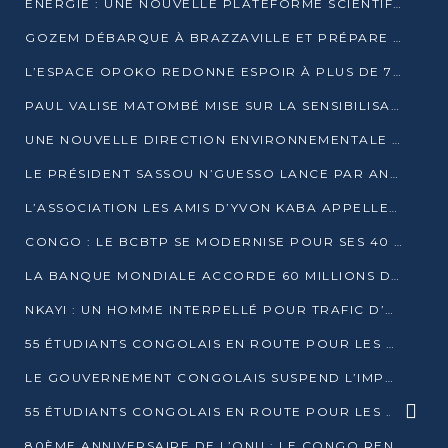
ÉNERGIE : UNE NOUVELLE PLATEFORME SCIENTIFIQUE POUR LA TRANSITION ÉNERGÉTIQUE EN AFRIQUE CENTRALE
GOZEM DÉBARQUE À BRAZZAVILLE ET PRÉPARE SON ARRIVÉE À POINTE-NOIRE
L’ESPACE OPOKO REDONNE ESPOIR À PLUS DE 775 ÉLÈVES AUTOCHTONES DANS LE NORD DU CONGO
PAUL VALISE MATOMBÉ MISE SUR LA SENSIBILISATION POUR ÉRAQUER LE GRAND BANDITISME
UNE NOUVELLE DIRECTION ENVIRONNEMENTALE POUR RENFORCER LA GESTION DES DONNÉES AU CONGO
LE PRÉSIDENT SASSOU N’GUESSO LANCE PAR ANTICIPATION LA 39ÈME JOURNÉE NATIONALE DE L’ARBRE
L’ASSOCIATION LES AMIS D’YVON KABA APPELLENT DENIS SASSOU N’GUESSO À SE PORTER CANDIDAT
CONGO : LE BCBTP SE MODERNISE POUR SES 40 ANS D’EXISTENCE
LA BANQUE MONDIALE ACCORDE 60 MILLIONS DE DOLLARS POUR LA RÉSILIENCE URBAINE AU CONGO
NKAYI : UN HOMME INTERPELLÉ POUR TRAFIC D’UN BÉBÉ CHIMPANZÉ
55 ÉTUDIANTS CONGOLAIS EN ROUTE POUR LES UNIVERSITÉS ALGÉRIENNES
LE GOUVERNEMENT CONGOLAIS SUSPEND L’IMPORTATION DES MACHETTES ET DES MOTOS
55 ÉTUDIANTS CONGOLAIS EN ROUTE POUR LES UNIVERSITÉS ALGÉRIENNES
80ÈME ANNIVERSAIRE DE L’ONU : LE CONGO RENOUVELLE SON ENGAGEMENT POUR UN MULTILATÉRALISME SOLIDAIRE