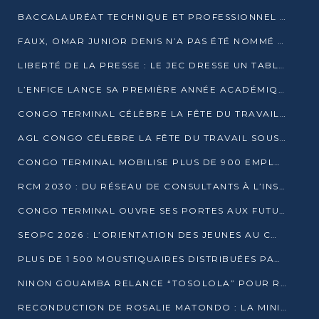
BACCALAURÉAT TECHNIQUE ET PROFESSIONNEL : 16 352 CANDIDATS LANCÉS DANS LES ÉPREUVES D’EPS
FAUX, OMAR JUNIOR DENIS N’A PAS ÉTÉ NOMMÉ AIDE DE CAMP ADJOINT DE DENIS SASSOU NGUESSO
LIBERTÉ DE LA PRESSE : LE JEC DRESSE UN TABLEAU PRÉOCCUPANT AU CONGO
L’ENFICE LANCE SA PREMIÈRE ANNÉE ACADÉMIQUE AVEC 100 FUTURS ENSEIGNANTS
CONGO TERMINAL CÉLÈBRE LA FÊTE DU TRAVAIL AVEC SES COLLABORATEURS À POINTE-NOIRE
AGL CONGO CÉLÈBRE LA FÊTE DU TRAVAIL SOUS LE SIGNE DE LA COHÉSION
CONGO TERMINAL MOBILISE PLUS DE 900 EMPLOYÉS AUTOUR DE LA SÉCURITÉ AU TRAVAIL
RCM 2030 : DU RÉSEAU DE CONSULTANTS À L’INSTRUMENT DE PUISSANCE EN AFRIQUE FRANCOPHONE
CONGO TERMINAL OUVRE SES PORTES AUX FUTURS INGÉNIEURS AU FORUM DES MÉTIERS D’UCAC-ICAM
SEOPC 2026 : L’ORIENTATION DES JEUNES AU CŒUR DE LA DEUXIÈME ÉDITION
PLUS DE 1 500 MOUSTIQUAIRES DISTRIBUÉES PAR AGL ET CONGO TERMINAL DANS LA LUTTE CONTRE LE PALUDISME
NINON GOUAMBA RELANCE “TOSOLOLA” POUR RENFORCER LE DIALOGUE AVEC LES CITOYENS
RECONDUCTION DE ROSALIE MATONDO : LA MINISTRE PROMET D’ACCÉLÉRER LE TRAITEMENT DES DOSSIERS ET DE RELEVER DE NOUVEAUX DÉFIS