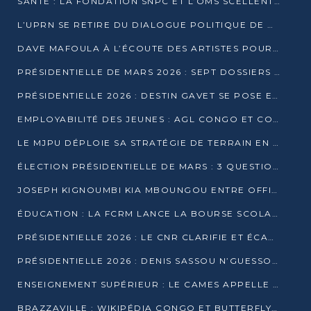
SANTÉ : LA FONDATION SNPC ET L’OMS SCELLENT UN PARTENARIAT STRATÉGIQUE DE TROIS ANS
L’UPRN SE RETIRE DU DIALOGUE POLITIQUE DE DJAMBALA : TENSIONS DANS LE PRÉ-ÉLECTORAL CONGOLAIS
DAVE MAFOULA À L’ÉCOUTE DES ARTISTES POUR REDÉFINIR SA POLITIQUE CULTURELLE
PRÉSIDENTIELLE DE MARS 2026 : SEPT DOSSIERS DE CANDIDATURE ENREGISTRÉS À LA CLÔTURE DES DÉPÔTS
PRÉSIDENTIELLE 2026 : DESTIN GAVET SE POSE EN CANDIDAT DU « RAS-LE-BOL »
EMPLOYABILITÉ DES JEUNES : AGL CONGO ET CONGO TERMINAL S’ALLIENT À UCAC-ICAM
LE MJPU DÉPLOIE SA STRATÉGIE DE TERRAIN EN FAVEUR DE DSN
ÉLECTION PRÉSIDENTIELLE DE MARS : 3 QUESTIONS À UN EXPERT CONGOLAIS DE LA CYBERSÉCURITÉ
JOSEPH KIGNOUMBI KIA MBOUNGOU ENTRE OFFICIELLEMENT EN COURSE POUR LA PRÉSIDENTIELLE
ÉDUCATION : LA FCRM LANCE LA BOURSE SCOLAIRE FRANCINE-NTOUMI POUR PROMOUVOIR LES FILIÈRES SCIENTIFIQUES
PRÉSIDENTIELLE 2026 : LE CNR CLARIFIE ET ÉCARTE LA CANDIDATURE DU PASTEUR NTUMI
PRÉSIDENTIELLE 2026 : DENIS SASSOU N’GUESSO ANNONCE OFFICIELLEMENT SA CANDIDATURE
ENSEIGNEMENT SUPÉRIEUR : LE CAMES APPELLE À UNE UNIVERSITÉ AFRICAINE AXÉE SUR L’EMPLOYABILITÉ
BRAZZAVILLE : WIKIPÉDIA CONGO ET BUTTERFLY SCELLENT UN PARTENARIAT POUR STRUCTURER LE BÉNÉVOLAT NUMÉRIQUE