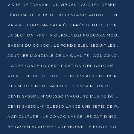
VISITE DE TRAVAIL : UN VIBRANT ACCUEIL RÉSERVÉ À DENIS SASSOU-N’GUESSO PAR L’ASSOCIATION « LES AMIS DE WOMO »
LÉKOUMOU : PLUS DE 900 ENFANTS AUTOCHTONES REÇOIVENT DES KITS SCOLAIRES GRÂCE À L’ESPACE OPOKO
PASCAL TSATY-MABIALA ÉLU PRÉSIDENT DU CONSEIL NATIONAL DE L’UPADS
LA SECTION 1-PCT MOUKOUNDZI NGOUAKA MOBILISE 100 000 FCFA POUR LE 6ᵉ CONGRÈS DU PARTI
BASSIN DU CONGO : LE FONDS BLEU SÉDUIT LES BAILLEURS À BELÉM
JOURNÉE MONDIALE DE LA QUALITÉ : AGL CONGO FORME ET SENSIBILISE LES JEUNES TALENTS
L’ACPE LANCE LA CERTIFICATION OBLIGATOIRE DES CONTRATS DE TRAVAIL DES TRANSPORTEURS
POINTE-NOIRE SE DOTE DE NOUVEAUX ENGINS POUR L’ASSAINISSEMENT ET L’ENTRETIEN ROUTIER
DES MÉDECINS DEMANDENT L’INSCRIPTION DU TRAITEMENT DU PIED-BOT DANS LES CURSUS UNIVERSITAIRES
DÉNIS SASSOU N’GUESSO INAUGURE L’USINE DE VALORISATION DU GAZ ASSOCIÉ
DENIS SASSOU-N’GUESSO LANCE UNE SÉRIE DE PROJETS DANS LE KOUILOU
AGRICULTURE : LE CONGO LANCE LES ZAP D’INONI ET YONO
BE GREEN ACADEMY : UNE NOUVELLE ÉCOLE POUR LES MÉTIERS DE L’ÉCOLOGIE À POINTE-NOIRE