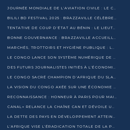
JOURNÉE MONDIALE DE L’AVIATION CIVILE : LE CONGO MISE SUR L’INNOVATION ET LA SÉCURITÉ
BILILI BD FESTIVAL 2025 : BRAZZAVILLE CÉLÈBRE DIX ANS DE CRÉATION GRAPHIQUE AFRICAINE
TENTATIVE DE COUP D’ÉTAT AU BÉNIN : LE LIEUTENANT-COLONEL TIGRI S’AUTOPROCLAME CHEF D’UN COMITÉ MILITAIRE
BONNE GOUVERNANCE : BRAZZAVILLE ACCUEILLE LES PREMIÈRES JOURNÉES CONGOLAISES DE L’ÉVALUATION
MARCHÉS, TROTTOIRS ET HYGIÈNE PUBLIQUE : LE GOUVERNEMENT DURCIT LE TON
LE CONGO LANCE SON SYSTÈME NUMÉRIQUE DE VÉRIFICATION DU BOIS
DES FUTURS JOURNALISTES INITIÉS À L’ÉCONOMIE BLEUE DURABLE
LE CONGO SACRÉ CHAMPION D’AFRIQUE DU SLAM 2025
LA VISION DU CONGO AXÉE SUR UNE ÉCONOMIE BAS CARBONE AU RENDEZ-VOUS DE MONACO 2025
RECONNAISSANCE : HONNEUR À PARIS POUR MAIXENT RAOUL OMINGA
CANAL+ RELANCE LA CHAÎNE CAN ET DÉVOILE UNE OFFRE EXCEPTIONNELLE POUR DÉCEMBRE
LA DETTE DES PAYS EN DÉVELOPPEMENT ATTEINT UN SOMMET HISTORIQUE ENTRE 2022 ET 2024
L’AFRIQUE VISE L’ÉRADICATION TOTALE DE LA POLIOMYÉLITE D’ICI 2026