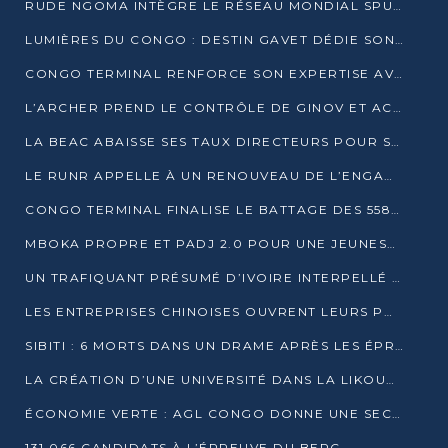
RUDE NGOMA INTÈGRE LE RÉSEAU MONDIAL SPUTNIK PRO APRÈS UNE FORMATION À MOSCOU
LUMIÈRES DU CONGO : DESTIN GAVET DÉDIE SON PRIX À L’UNITÉ NATIONALE ET À LA JEUNESSE
CONGO TERMINAL RENFORCE SON EXPERTISE AVEC NEUF NOUVEAUX FORMATEURS EN ENGINS PORTUAIRES
L’ARCHER PREND LE CONTRÔLE DE GINOV ET ACCÉLÈRE SON VIRAGE NUMÉRIQUE
LA BEAC ABAISSE SES TAUX DIRECTEURS POUR SOUTENIR LA CROISSANCE EN ZONE CEMAC
LE RUNR APPELLE À UN RENOUVEAU DE L’ENGAGEMENT MILITANT
CONGO TERMINAL FINALISE LE BATTAGE DES 558 PIEUX DU FUTUR QUAI DU MÔLE EST
MBOKA PROPRE ET PADJ 2.0 POUR UNE JEUNESSE PLUS AUTONOME
UN TRAFIQUANT PRÉSUMÉ D’IVOIRE INTERPELLÉ À DOLISIE
LES ENTREPRISES CHINOISES OUVRENT LEURS PORTES AUX JEUNES DIPLÔMÉS
SIBITI : 6 MORTS DANS UN DRAME APRÈS LES ÉPREUVES DU BEPC
LA CRÉATION D’UNE UNIVERSITÉ DANS LA LIKOUALA AU CŒUR D’UNE RÉFLEXION NATIONALE
ÉCONOMIE VERTE : AGL CONGO DONNE UNE SECONDE VIE À SES DÉCHETS INDUSTRIELS
131 066 CANDIDATS À L’ÉPREUVE DU BEPC