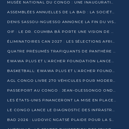
MUSÉE NATIONAL DU CONGO : UNE INAUGURATION PORTEUSE D’ESPOIR POUR LA CULTURE
ASSEMBLÉES ANNUELLES DE LA BAD : LA SOCIÉTÉ CIVILE CONGOLAISE À LA RECHERCHE DE PARTENAIRES POUR SES PROJETS
DENIS SASSOU-NGUESSO ANNONCE LA FIN DU VISA POUR LES AFRICAINS EN 2027
OIF : LE DR. COUMBA BÂ PORTE UNE VISION DE DIALOGUE, DE STABILITÉ ET DE RÉFORME À LA TÊTE
ÉLIMINATOIRES CAN 2027 : LES SÉLECTIONS AFRICAINES CONNAISSENT LEURS ADVERSAIRES
QUATRE PRÉSUMÉS TRAFIQUANTS DE PANTHÈRE ARRÊTÉS À EWO
EWAWA PLUS ET L’ARCHER FOUNDATION LANCENT UN CAMP DE BASKET POUR LES JEUNES À BRAZZAVILLE
BASKETBALL: EWAWA PLUS ET L’ARCHER FOUNDATION LANCENT UN CAMP POUR LES JEUNES
AGL CONGO LIVRE 270 VÉHICULES POUR MODERNISER LE TRANSPORT URBAIN
PASSEPORT AU CONGO : JEAN-OLESSONGO ONDAYE VEUT METTRE FIN AUX LENTEURS ADMINISTRATIVES
LES ÉTATS-UNIS FINANCERONT LA MISE EN PLACE DE JUSQU’À 50 CLINIQUES DE LUTTE CONTRE L’EBOLA
LE CONGO LANCE LE DIAGNOSTIC DES INFRASTRUCTURES SPORTIVES DU COMPLEXE DE KINTÉLÉ
BAD 2026 : LUDOVIC NGATSÉ PLAIDE POUR LA SOUVERAINETÉ FINANCIÈRE AFRICAINE