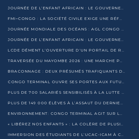
JOURNÉE DE L’ENFANT AFRICAIN : LE GOUVERNEMENT RÉAFFIRME SON ENGAGEMENT POUR L’ACCÈS À L’EAU ET À L’ASSAINISSEMENT
FMI–CONGO : LA SOCIÉTÉ CIVILE EXIGE UNE RÉFORME DE LA FISCALITÉ PÉTROLIÈRE
JOURNÉE MONDIALE DES OCÉANS : AGL CONGO MOBILISE SES COLLABORATEURS POUR LA PRÉSERVATION DE LA BIODIVERSITÉ MARINE
JOURNÉE DE L’ENFANT AFRICAIN : LE GOUVERNEMENT MOBILISÉ POUR L’HYGIÈNE DANS LES ORPHELINATS
LCDE DÉMENT L’OUVERTURE D’UN PORTAIL DE RECRUTEMENT ET APPELLE À LA VIGILANCE
TRAVERSÉE DU MAYOMBE 2026 : UNE MARCHE POUR SENSIBILISER ET DÉPISTER AU DIABÈTE
BRACONNAGE : DEUX PRÉSUMÉS TRAFIQUANTS D’HIPPOPOTAME ÉCROUÉS À BRAZZAVILLE
CONGO TERMINAL OUVRE SES PORTES AUX FUTURS INGÉNIEURS DE L’UCAC-ICAM
PLUS DE 700 SALARIÉS SENSIBILISÉS À LA LUTTE CONTRE LA TUBERCULOSE À CONGO TERMINAL
PLUS DE 149 000 ÉLÈVES À L’ASSAUT DU DERNIER CEPE
ENVIRONNEMENT: CONGO TERMINAL AGIT SUR LE TERRAIN ET FORME LES PLUS JEUNES
« LIBÉREZ NOS ENFANTS » : LA COLÈRE DE PLUSIEURS MÈRES À BRAZZAVILLE CONTRE LA DGSP
IMMERSION DES ÉTUDIANTS DE L’UCAC-ICAM À CONGO TERMINAL