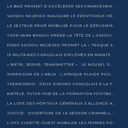
LA BAD PROMET D’ACCÉLÉRER SES FINANCEMENTS AVEC LE MINISTÈRE DE L’ASSAINISSEMENT
SASSOU NGUESSO INAUGURE LE PRESTIGIEUX HÔTEL KEMPINSKI BRAZZAVILLE
LE SECTEUR PRIVÉ MOBILISÉ POUR LE DÉPLOIEMENT DE 19 MINI-CENTRALES SOLAIRES
YVON SANA BANGUI PREND LA TÊTE DE L’ASSOCIATION DES BANQUES CENTRALES AFRICAINES
DENIS SASSOU-NGUESSO PROMET LA « TRAQUE SANS RELÂCHE » DU GRAND BANDITISME
13 MILITAIRES CONGOLAIS DIPLÔMÉS EN MAINTENANCE INDUSTRIELLE APRÈS TROIS ANS DE FORMATION À L’UNIVERSITÉ MARIEN-NGOUABI
« BÂTIR, SERVIR, TRANSMETTRE » : LE NOUVEL OUVRAGE QUI INTERPELLE LES COLLECTIVITÉS
SYMPOSIUM DE L’ABCA : L’AFRIQUE PLAIDE POUR UN FINANCEMENT CLIMATIQUE ÉQUITABLE
TAEKWONDO : DEUX JUNIORS CONGOLAIS À LA FINALE D’OPEN SYRIES 2025 À ABIDJAN
KINTELÉ, FUTUR HUB DE LA FORMATION FOOTBALLISTIQUE AFRICAINE ?
LA LISTE DES HÔPITAUX GÉNÉRAUX S’ALLONGE AU CONGO
JUSTICE : OUVERTURE DE LA SESSION CRIMINELLE À BRAZZAVILLE AVEC 52 DOSSIERS AU RÔLE
L’OFC CUVETTE-OUEST MOBILISE LES FEMMES POUR ACCUEILLIR LE PRÉSIDENT DE LA RÉPUBLIQUE