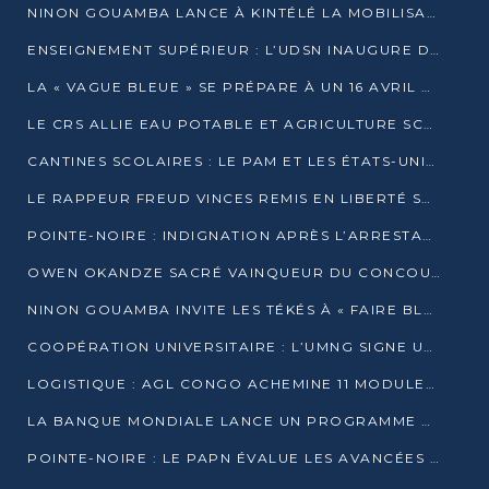
NINON GOUAMBA LANCE À KINTÉLÉ LA MOBILISATION POUR L’INVESTITURE DR DSN
ENSEIGNEMENT SUPÉRIEUR : L’UDSN INAUGURE DES LABORATOIRES POUR BOOSTER LA FORMATION PRATIQUE
LA « VAGUE BLEUE » SE PRÉPARE À UN 16 AVRIL HISTORIQUE
LE CRS ALLIE EAU POTABLE ET AGRICULTURE SCOLAIRE AU CŒUR DE LA TRANSFORMATION DES ÉCOLES RURALES
CANTINES SCOLAIRES : LE PAM ET LES ÉTATS-UNIS AU CONTACT DES ÉCOLIERS DE KINKALA
LE RAPPEUR FREUD VINCES REMIS EN LIBERTÉ SOUS PRESSION MÉDIATIQUE
POINTE-NOIRE : INDIGNATION APRÈS L’ARRESTATION DU RAPPEUR FREUD VINCES
OWEN OKANDZE SACRÉ VAINQUEUR DU CONCOURS SLAM POUR LA VIE
NINON GOUAMBA INVITE LES TÉKÉS À « FAIRE BLOC » POUR PESER DANS LE DÉBAT NATIONAL
COOPÉRATION UNIVERSITAIRE : L’UMNG SIGNE UN ACCORD STRATÉGIQUE AVEC L’UNIVERSITÉ HAINAN EN CHINE
LOGISTIQUE : AGL CONGO ACHEMINE 11 MODULES GÉANTS JUSQU’À BRAZZAVILLE
LA BANQUE MONDIALE LANCE UN PROGRAMME DE 394 MILLIONS DE DOLLARS POUR LE BASSIN DU CONGO
POINTE-NOIRE : LE PAPN ÉVALUE LES AVANCÉES DU MÔLE EST