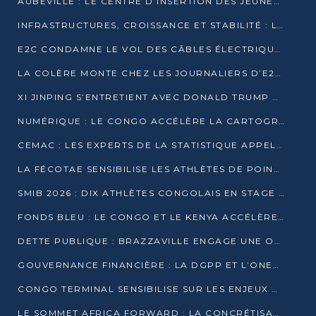
AUBEVILLE : LE CENTRE D’INSERTION DES JEUNES PRÊT À OUVRIR SES PORTES
INFRASTRUCTURES, CROISSANCE ET STABILITÉ : LA GUINÉE AFFÛTE SES AMBITIONS
E2C CONDAMNE LE VOL DES CÂBLES ÉLECTRIQUES APRÈS UNE VIDÉO VIRALE
LA COLÈRE MONTE CHEZ LES JOURNALIERS D’E2C QUI DÉNONCENT 20 ANS DE PRÉCARITÉ
XI JINPING S’ENTRETIENT AVEC DONALD TRUMP À BEIJING
NUMÉRIQUE : LE CONGO ACCÉLÈRE LA CARTOGRAPHIE DE SES INFRASTRUCTURES DIGITALES
CEMAC : LES EXPERTS DE LA STATISTIQUE APPELLENT À RENFORCER LA SÉCURISATION DES DONNÉES
LA FÉCOTAE SENSIBILISE LES ATHLÈTES DE POINTE-NOIRE À L’HYGIÈNE ALIMENTA
SMIB 2026 : DIX ATHLÈTES CONGOLAIS EN STAGE AU KENYA
FONDS BLEU : LE CONGO ET LE KENYA ACCÉLÈRENT LA MOBILISATION DES FINANCEMENTS
DETTE PUBLIQUE : BRAZZAVILLE ENGAGE UNE OPÉRATION DE RACHAT DE 575 MILLIONS DE DOLLARS
GOUVERNANCE FINANCIÈRE : LA DGPP ET L’ONEC-C VERS UN PARTENARIAT POUR ASSAINIR LES ENTREPRISES PUBLIQUES
CONGO TERMINAL SENSIBILISE SUR LES ENJEUX DE LA SANTÉ MENTALE EN
LE SOMMET AFRICA FORWARD : LA CONCRÉTISATION DE PARTENARIATS ÉQUILIBRÉS ET TOURNÉS VERS L’AVENIR ENTRE LE CONTINENT AFRICAIN ET LA FRANCE