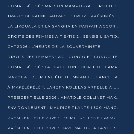
GOMA TSÉ-TSÉ : MATSON MAMPOUYA ET ROCH BREDIN BISSALA NKOUNKOU EN CAMPAGNE DE PROXIMITÉ
TRAFIC DE FAUNE SAUVAGE : TREIZE PRÉSUMÉS TRAFIQUANTS INTERPELLÉS AU CONGO EN 2025
LA LIKOUALA ET LA SANGHA EN PARFAIT ACCORD AVEC LE PROJET DE SOCIÉTÉ DU CANDIDAT DENIS SASSOU-N’GUESSO
DROITS DES FEMMES À TIÉ-TIÉ 2 : SENSIBILISATION ET PÉDAGOGIE SUR LE DROIT DE VOTE
CAP2026 : L’HEURE DE LA SOUVERAINETÉ
DROITS DES FEMMES : AGL CONGO ET CONGO TERMINAL METTENT EN AVANT LE LEADERSHIP FÉMININ
GOMA TSÉ-TSÉ : LA DIRECTION LOCALE DE CAMPAGNE INTENSIFIE LA SENSIBILISATION DANS LES VILLAGES
MAKOUA : DELPHINE ÉDITH EMMANUEL LANCE LA CAMPAGNE POUR DENIS SASSOU-N’GUESSO
À MAKÉLÉKÉLÉ 1, LANDRY KOLELAS APPELLE À UNE MOBILISATION MASSIVE EN FAVEUR DE DENIS SASSOU-N’GUESSO
PRÉSIDENTIELLE 2026 : ANATOLE COLLINET MAKOSSO DÉFEND LE PROJET DE SOCIÉTÉ DE DENIS SASSOU NGUESSO
ENVIRONNEMENT : MAURICE PLANTE 1 500 MANGROVES POUR HONORER WANGARI MAATHAI
PRÉSIDENTIELLE 2026 : LES MUTUELLES ET ASSOCIATIONS S’IMPLIQUENT DANS LA CAMPAGNE ÉLECTORALE À TIÉ-TIÉ 2 (POINTE-NOIRE)
PRÉSIDENTIELLE 2026 : DAVE MAFOULA LANCE SA « VAGUE DU NOUVEAU DÉPART » À IMPFONDO