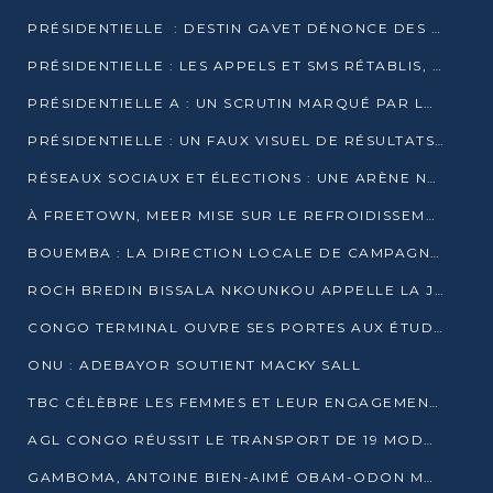
PRÉSIDENTIELLE : DESTIN GAVET DÉNONCE DES IRRÉGULARITÉS ET REVENDIQUE LA VICTOIRE
PRÉSIDENTIELLE : LES APPELS ET SMS RÉTABLIS, INTERNET RESTE BLOQUÉ
PRÉSIDENTIELLE A : UN SCRUTIN MARQUÉ PAR LA COUPURE D’INTERNET ET UNE AFFLUENCE TIMIDE À BRAZZAVILLE
PRÉSIDENTIELLE : UN FAUX VISUEL DE RÉSULTATS CIRCULE
RÉSEAUX SOCIAUX ET ÉLECTIONS : UNE ARÈNE NUMÉRIQUE EN PLEINE MUTATION AU CONGO
À FREETOWN, MEER MISE SUR LE REFROIDISSEMENT PASSIF FACE À LA CHALEUR EXTRÊME
BOUEMBA : LA DIRECTION LOCALE DE CAMPAGNE DE DENIS SASSOU N’GUESSO MULTIPLIE LES ACTIVITÉS DE MOBILISATION
ROCH BREDIN BISSALA NKOUNKOU APPELLE LA JEUNESSE DE GOMA TSÉ-TSÉ À UN VOTE MASSIF POUR DENIS SASSOU NGUESSO
CONGO TERMINAL OUVRE SES PORTES AUX ÉTUDIANTS EN TRANSPORT ET LOGISTIQUE
ONU : ADEBAYOR SOUTIENT MACKY SALL
TBC CÉLÈBRE LES FEMMES ET LEUR ENGAGEMENT À L’OCCASION DU 8 MARS
AGL CONGO RÉUSSIT LE TRANSPORT DE 19 MODULES HORS GABARIT ENTRE POINTE-NOIRE ET BRAZZAVILLE
GAMBOMA, ANTOINE BIEN-AIMÉ OBAM-ODON MOBILISE LES 32 148 ÉLECTEURS EN FAVEUR DE DENIS SASSOU NGUESSO