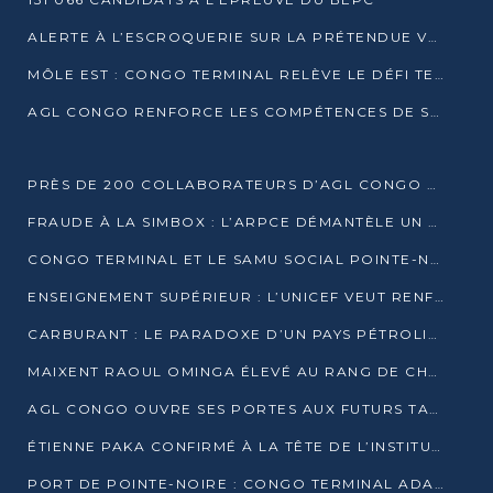
ALERTE À L’ESCROQUERIE SUR LA PRÉTENDUE VENTE DE PARCELLES AFAT
MÔLE EST : CONGO TERMINAL RELÈVE LE DÉFI TECHNIQUE DES SABLES BITUMINEUX
AGL CONGO RENFORCE LES COMPÉTENCES DE SES ÉQUIPES AVEC LA CERTIFICATION CACES® R483
PRÈS DE 200 COLLABORATEURS D’AGL CONGO EN FORMATION JUSQU’EN JUILLET
FRAUDE À LA SIMBOX : L’ARPCE DÉMANTÈLE UN RÉSEAU UTILISANT DES CARTES SIM OUGANDAISES
CONGO TERMINAL ET LE SAMU SOCIAL POINTE-NOIRE RENOUVELLENT LEUR PARTENARIAT EN FAVEUR DES JEUNES VULNÉRABLES
ENSEIGNEMENT SUPÉRIEUR : L’UNICEF VEUT RENFORCER LA RECHERCHE SUR LES QUESTIONS DE L’ENFANCE
CARBURANT : LE PARADOXE D’UN PAYS PÉTROLIER CONFRONTÉ À DES PÉNURIES RÉCURRENTES
MAIXENT RAOUL OMINGA ÉLEVÉ AU RANG DE CHEVALIER DE L’ORDRE DE L’AMITIÉ ENTRE LA RUSSIE ET LE CONGO
AGL CONGO OUVRE SES PORTES AUX FUTURS TALENTS DE LA LOGISTIQUE
ÉTIENNE PAKA CONFIRMÉ À LA TÊTE DE L’INSTITUT GÉOGRAPHIQUE NATIONAL
PORT DE POINTE-NOIRE : CONGO TERMINAL ADAPTE SON DRAGAGE AUX SABLES BITUMINEUX