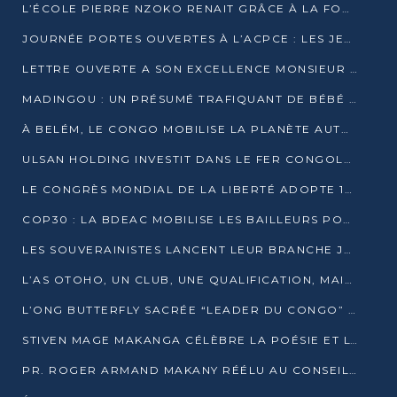
L’ÉCOLE PIERRE NZOKO RENAIT GRÂCE À LA FONDATION MUCODEC
JOURNÉE PORTES OUVERTES À L’ACPCE : LES JEUNES EN IMMERSION DANS L’ENTREPRISE
LETTRE OUVERTE A SON EXCELLENCE MONSIEUR DENIS SASSOU NGUESSO, PRESIDENT DE LAREPUBLIQUE DU CONGO
MADINGOU : UN PRÉSUMÉ TRAFIQUANT DE BÉBÉ CHIMPANZÉ FIXÉ SUR SON SORT LE 20 NOVEMBRE
À BELÉM, LE CONGO MOBILISE LA PLANÈTE AUTOUR DU FONDS BLEU POUR LE BASSIN DU CONGO
ULSAN HOLDING INVESTIT DANS LE FER CONGOLAIS
LE CONGRÈS MONDIAL DE LA LIBERTÉ ADOPTE 14 RÉSOLUTIONS HISTORIQUES
COP30 : LA BDEAC MOBILISE LES BAILLEURS POUR LE FONDS BLEU DU BASSIN DU CONGO
LES SOUVERAINISTES LANCENT LEUR BRANCHE JEUNE À BRAZZAVILLE
L’AS OTOHO, UN CLUB, UNE QUALIFICATION, MAIS ENCORE DES DOUTES
L’ONG BUTTERFLY SACRÉE “LEADER DU CONGO” AU PRIX D’EXCELLENCE 2025
STIVEN MAGE MAKANGA CÉLÈBRE LA POÉSIE ET L’HUMAIN AVEC SON RECUEIL “HECTARE”
PR. ROGER ARMAND MAKANY RÉÉLU AU CONSEIL DE L’AUF