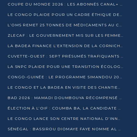
COUPE DU MONDE 2026 : LES ABONNÉS CANAL+ AU CONGO DÉÇUS À QUELQUES JOURS DU COUP D’ENVOI
LE CONGO PLAIDE POUR UN CADRE ÉTHIQUE DE L’INTELLIGENCE ARTIFICIELLE À DAKAR
L’OMS REMET 25 TONNES DE MÉDICAMENTS AU CONGO POUR RENFORCER LA RIPOSTE AUX ÉPIDÉMIES
ZLECAF : LE GOUVERNEMENT MIS SUR LES FEMMES ENTREPRENEURES
LA BADEA FINANCE L’EXTENSION DE LA CORNICHE SUD DE BRAZZAVILLE
CUVETTE-OUEST : SEPT PRÉSUMÉS TRAFIQUANTS DE FAUNE INTERPELLÉS À EWO ET KELLÉ
LA SNPC PLAIDE POUR UNE TRANSITION ÉCOLOGIQUE PROGRESSIVE
CONGO-GUINÉE : LE PROGRAMME SIMANDOU 2040 AU CŒUR DES ÉCHANGES À LA BAD
LE CONGO ET LA BADEA EN VISITE DES CHANTIERS
BAD 2026 : MAMADI DOUMBOUYA RÉCOMPENSÉ PAR LE TROPHÉE BABACAR NDIAYE À BRAZZAVILLE
ÉLECTION À L’OIF : COUMBA BA, LA CANDIDATE DISCRÈTE QUI BOUSCULE LE JEU DIPLOMATIQUE
LE CONGO LANCE SON CENTRE NATIONAL D’INNOVATION
SÉNÉGAL : BASSIROU DIOMAYE FAYE NOMME AL AMINOU LÔ PREMIER MINISTRE