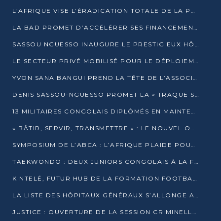
L’AFRIQUE VISE L’ÉRADICATION TOTALE DE LA POLIOMYÉLITE D’ICI 2026
LA BAD PROMET D’ACCÉLÉRER SES FINANCEMENTS AVEC LE MINISTÈRE DE L’ASSAINISSEMENT
SASSOU NGUESSO INAUGURE LE PRESTIGIEUX HÔTEL KEMPINSKI BRAZZAVILLE
LE SECTEUR PRIVÉ MOBILISÉ POUR LE DÉPLOIEMENT DE 19 MINI-CENTRALES SOLAIRES
YVON SANA BANGUI PREND LA TÊTE DE L’ASSOCIATION DES BANQUES CENTRALES AFRICAINES
DENIS SASSOU-NGUESSO PROMET LA « TRAQUE SANS RELÂCHE » DU GRAND BANDITISME
13 MILITAIRES CONGOLAIS DIPLÔMÉS EN MAINTENANCE INDUSTRIELLE APRÈS TROIS ANS DE FORMATION À L’UNIVERSITÉ MARIEN-NGOUABI
« BÂTIR, SERVIR, TRANSMETTRE » : LE NOUVEL OUVRAGE QUI INTERPELLE LES COLLECTIVITÉS
SYMPOSIUM DE L’ABCA : L’AFRIQUE PLAIDE POUR UN FINANCEMENT CLIMATIQUE ÉQUITABLE
TAEKWONDO : DEUX JUNIORS CONGOLAIS À LA FINALE D’OPEN SYRIES 2025 À ABIDJAN
KINTELÉ, FUTUR HUB DE LA FORMATION FOOTBALLISTIQUE AFRICAINE ?
LA LISTE DES HÔPITAUX GÉNÉRAUX S’ALLONGE AU CONGO
JUSTICE : OUVERTURE DE LA SESSION CRIMINELLE À BRAZZAVILLE AVEC 52 DOSSIERS AU RÔLE