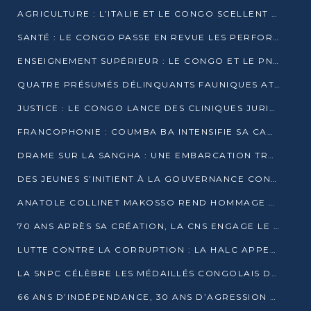
AGRICULTURE : L’ITALIE ET LE CONGO SCELLENT UN PARTENARIAT POUR UNE PRODUCTION LOCALE DURABLE
SANTÉ : LE CONGO PASSE EN REVUE LES PERFORMANCES DE SES HÔPITAUX À MI-PARCOURS
ENSEIGNEMENT SUPÉRIEUR : LE CONGO ET LE PNUD VEULENT RAPPROCHER LA FORMATION UNIVERSITAIRE DES BESOINS DU MARCHÉ DE L’EMPLOI
QUATRE PRÉSUMÉS DÉLINQUANTS FAUNIQUES ATTENDUS DEVANT LA JUSTICE POUR TRAFIC D’IVOIRE
JUSTICE : LE CONGO LANCE DES CLINIQUES JURIDIQUES POUR RAPPROCHER LE DROIT DES CITOYENS
FRANCOPHONIE : COUMBA BA INTENSIFIE SA CAMPAGNE POUR LA SUCCESSION À LA TÊTE DE L’OIF
DRAME SUR LA SANGHA : UNE EMBARCATION TRANSPORTANT DES FIDÈLES DE « NZAMBÉ YA L’HUILE » FAIT NAUFRAGE À OUESSO
DES JEUNES S’INITIENT À LA GOUVERNANCE CONTINENTALE À BRAZZAVILLE
ANATOLE COLLINET MAKOSSO REND HOMMAGE À JEAN-PAUL PIGASSE
70 ANS APRÈS SA CRÉATION, LA CNS ENGAGE LE VIRAGE DE LA DIGITALISATION
LUTTE CONTRE LA CORRUPTION : LA HALC APPELLE À PASSER DES DISCOURS AUX ACTES
LA SNPC CÉLÈBRE LES MÉDAILLÉS CONGOLAIS DES OLYMPIADES PANAFRICAINES DE MATHÉMATIQUES 2026
66 ANS D’INDÉPENDANCE, 30 ANS D’AGRESSION RWANDAISE : 4 PRÉSIDENCES, UN ÉCHEC COLLECTIF