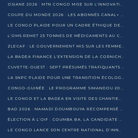
OSIANE 2026 : MTN CONGO MISE SUR L’INNOVATION POUR RELEVER LES DÉFIS AFRICAINS
COUPE DU MONDE 2026 : LES ABONNÉS CANAL+ AU CONGO DÉÇUS À QUELQUES JOURS DU COUP D’ENVOI
LE CONGO PLAIDE POUR UN CADRE ÉTHIQUE DE L’INTELLIGENCE ARTIFICIELLE À DAKAR
L’OMS REMET 25 TONNES DE MÉDICAMENTS AU CONGO POUR RENFORCER LA RIPOSTE AUX ÉPIDÉMIES
ZLECAF : LE GOUVERNEMENT MIS SUR LES FEMMES ENTREPRENEURES
LA BADEA FINANCE L’EXTENSION DE LA CORNICHE SUD DE BRAZZAVILLE
CUVETTE-OUEST : SEPT PRÉSUMÉS TRAFIQUANTS DE FAUNE INTERPELLÉS À EWO ET KELLÉ
LA SNPC PLAIDE POUR UNE TRANSITION ÉCOLOGIQUE PROGRESSIVE
CONGO-GUINÉE : LE PROGRAMME SIMANDOU 2040 AU CŒUR DES ÉCHANGES À LA BAD
LE CONGO ET LA BADEA EN VISITE DES CHANTIERS
BAD 2026 : MAMADI DOUMBOUYA RÉCOMPENSÉ PAR LE TROPHÉE BABACAR NDIAYE À BRAZZAVILLE
ÉLECTION À L’OIF : COUMBA BA, LA CANDIDATE DISCRÈTE QUI BOUSCULE LE JEU DIPLOMATIQUE
LE CONGO LANCE SON CENTRE NATIONAL D’INNOVATION