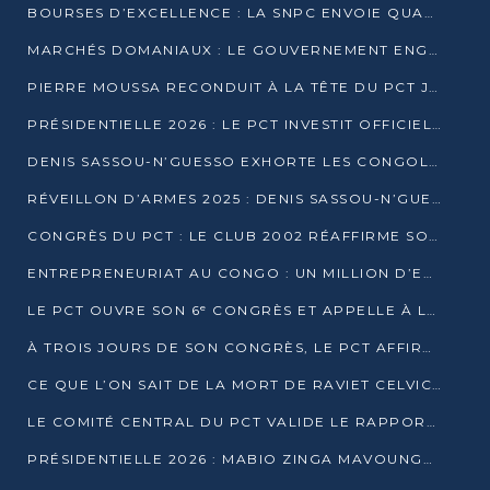
BOURSES D’EXCELLENCE : LA SNPC ENVOIE QUATRE NOUVEAUX TALENTS CONGOLAIS SE FORMER À BAKOU
MARCHÉS DOMANIAUX : LE GOUVERNEMENT ENGAGE LA STRUCTURATION DES TAXES D’ASSAINISSEMENT
PIERRE MOUSSA RECONDUIT À LA TÊTE DU PCT JUSQU’EN 2031
PRÉSIDENTIELLE 2026 : LE PCT INVESTIT OFFICIELLEMENT DENIS SASSOU NGUESSO
DENIS SASSOU-N’GUESSO EXHORTE LES CONGOLAIS À L’UNITÉ ET AU FAIR-PLAY DÉMOCRATIQUE EN 2026
RÉVEILLON D’ARMES 2025 : DENIS SASSOU-N’GUESSO GARANTIT DES ÉLECTIONS 2026 PAISIBLES ET SÉCURISÉES
CONGRÈS DU PCT : LE CLUB 2002 RÉAFFIRME SON SOUTIEN À DENIS SASSOU-N’GUESSO POUR 2026
ENTREPRENEURIAT AU CONGO : UN MILLION D’EUROS POUR FINANCER LES STARTUPS DÈS 2026
LE PCT OUVRE SON 6ᵉ CONGRÈS ET APPELLE À LA CANDIDATURE DE DENIS SASSOU NGUESSO
À TROIS JOURS DE SON CONGRÈS, LE PCT AFFIRME AVOIR ATTEINT TOUS SES OBJECTIFS
CE QUE L’ON SAIT DE LA MORT DE RAVIET CELVIC N’TSIANTSIE
LE COMITÉ CENTRAL DU PCT VALIDE LE RAPPORT DU CONGRÈS ET SOUTIENT DENIS SASSOU N’GUESSO
PRÉSIDENTIELLE 2026 : MABIO ZINGA MAVOUNGOU DÉCLARE SA CANDIDATURE ET CHARGE LE BILAN DU PCT