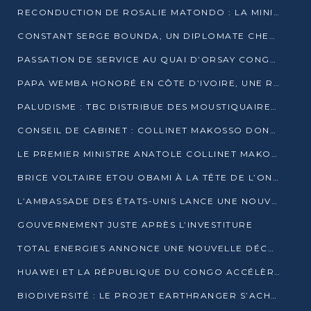
RECONDUCTION DE ROSALIE MATONDO : LA MINISTRE PROMET D’ACCÉLÉRER LE TRAITEMENT DES DOSSIERS ET DE RELEVER DE NOUVEAUX DÉFIS
CONSTANT SERGE BOUNDA, UN DIPLOMATE CHEVRONNÉ AUX COMMANDES DES AFFAIRES ÉTRANGÈRES
PASSATION DE SERVICE AU QUAI D’ORSAY CONGOLAIS : GAKOSSO PASSE LE FLAMBEAU À BOUNDA
PAPA WEMBA HONORÉ EN CÔTE D’IVOIRE, UNE RUE PORTE DÉSORMAIS SON NOM
PALUDISME : TBC DISTRIBUE DES MOUSTIQUAIRES DANS DEUX CSI DE BRAZZAVILLE
CONSEIL DE CABINET : COLLINET MAKOSSO DONNE SES DERNIÈRES ORIENTATIONS
LE PREMIER MINISTRE ANATOLE COLLINET MAKOSSO DÉMISSIONNE AVEC SON GOUVERNEMENT
BRICE VOLTAIRE ETOU OBAMI À LA TÊTE DE L’ONEC-C POUR TROIS ANS
L’AMBASSADE DES ÉTATS-UNIS LANCE UNE NOUVELLE COHORTE DU PROGRAMME ACCESS MICRO-SCHOLARSHIP
GOUVERNEMENT JUSTE APRÈS L’INVESTITURE
TOTAL ENERGIES ANNONCE UNE NOUVELLE DÉCOUVERTE D’HYDROCARBURES SUR LE PERMIS MOHO AU LARGE DU CONGO
HUAWEI ET LA RÉPUBLIQUE DU CONGO ACCÉLÈRENT LEUR PARTENARIAT
BIODIVERSITÉ : LE PROJET EARTHRANGER S’ACHÈVE, MAIS LES DÉFIS DEMEURENT