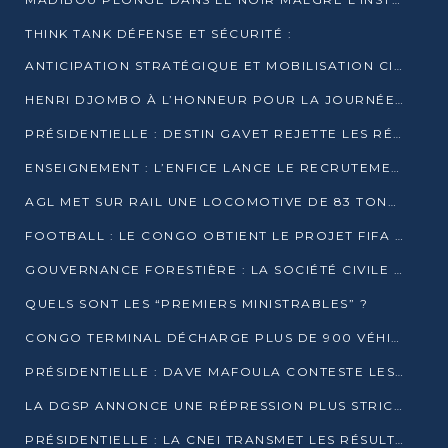
THINK TANK DÉFENSE ET SÉCURITÉ :
ANTICIPATION STRATÉGIQUE ET MOBILISATION CITOYENNE POUR NOTRE SOUVERAINETÉ NATIONALE
HENRI DJOMBO À L’HONNEUR POUR LA JOURNÉE MONDIALE DU THÉÂTRE
PRÉSIDENTIELLE : DESTIN GAVET REJETTE LES RÉSULTATS ET APPELLE À UN DIALOGUE NATIONAL
ENSEIGNEMENT : L’ENFICE LANCE LE RECRUTEMENT DE SA PREMIÈRE PROMOTION DE PROFESSEURS DES ÉCOLES
AGL MET SUR RAIL UNE LOCOMOTIVE DE 83 TONNES À POINTE-NOIRE
FOOTBALL : LE CONGO OBTIENT LE PROJET FIFA ARENA POUR SES 15 DÉPARTEMENTS
GOUVERNANCE FORESTIÈRE : LA SOCIÉTÉ CIVILE CONGOLAISE AFFICHE SES PRIORITÉS POUR 2026
QUELS SONT LES “PREMIERS MINISTRABLES” ?
CONGO TERMINAL DÉCHARGE PLUS DE 900 VÉHICULES EN QUELQUES HEURES
PRÉSIDENTIELLE : DAVE MAFOULA CONTESTE LES RÉSULTATS PROVISOIRES
LA DGSP ANNONCE UNE RÉPRESSION PLUS STRICTE CONTRE LES MOTO-TAXIS
PRÉSIDENTIELLE : LA CNEI TRANSMET LES RÉSULTATS PROVISOIRES À LA COUR CONSTITUTIONNELLE