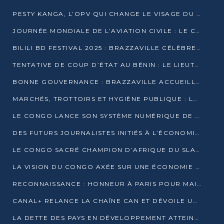
PESTY KANGA, L’OPV QUI CHANGE LE VISAGE DU REPORTAGE AU CONGO
JOURNÉE MONDIALE DE L’AVIATION CIVILE : LE CONGO MISE SUR L’INNOVATION ET LA SÉCURITÉ
BILILI BD FESTIVAL 2025 : BRAZZAVILLE CÉLÈBRE DIX ANS DE CRÉATION GRAPHIQUE AFRICAINE
TENTATIVE DE COUP D’ÉTAT AU BÉNIN : LE LIEUTENANT-COLONEL TIGRI S’AUTOPROCLAME CHEF D’UN COMITÉ MILITAIRE
BONNE GOUVERNANCE : BRAZZAVILLE ACCUEILLE LES PREMIÈRES JOURNÉES CONGOLAISES DE L’ÉVALUATION
MARCHÉS, TROTTOIRS ET HYGIÈNE PUBLIQUE : LE GOUVERNEMENT DURCIT LE TON
LE CONGO LANCE SON SYSTÈME NUMÉRIQUE DE VÉRIFICATION DU BOIS
DES FUTURS JOURNALISTES INITIÉS À L’ÉCONOMIE BLEUE DURABLE
LE CONGO SACRÉ CHAMPION D’AFRIQUE DU SLAM 2025
LA VISION DU CONGO AXÉE SUR UNE ÉCONOMIE BAS CARBONE AU RENDEZ-VOUS DE MONACO 2025
RECONNAISSANCE : HONNEUR À PARIS POUR MAIXENT RAOUL OMINGA
CANAL+ RELANCE LA CHAÎNE CAN ET DÉVOILE UNE OFFRE EXCEPTIONNELLE POUR DÉCEMBRE
LA DETTE DES PAYS EN DÉVELOPPEMENT ATTEINT UN SOMMET HISTORIQUE ENTRE 2022 ET 2024