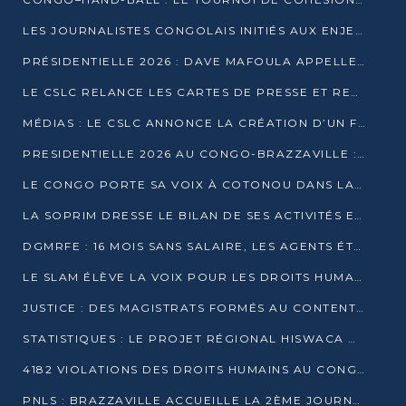
LES JOURNALISTES CONGOLAIS INITIÉS AUX ENJEUX DE L’ÉCONOMIE BLEUE
PRÉSIDENTIELLE 2026 : DAVE MAFOULA APPELLE LES CONGOLAIS À UN « NOUVEAU DÉPART »
LE CSLC RELANCE LES CARTES DE PRESSE ET RECONNAÎT OFFICIELLEMENT LES MÉDIAS EN LIGNE
MÉDIAS : LE CSLC ANNONCE LA CRÉATION D’UN FONDS D’APPUI À LA PRESSE
PRESIDENTIELLE 2026 AU CONGO-BRAZZAVILLE : UN CASTING ÉLARGI
LE CONGO PORTE SA VOIX À COTONOU DANS LA LUTTE CONTRE LA TUBERCULOSE
LA SOPRIM DRESSE LE BILAN DE SES ACTIVITÉS ET FIXE DE NOUVELLES PRIORITÉS
DGMRFE : 16 MOIS SANS SALAIRE, LES AGENTS ÉTOUFFENT DANS LE SILENCE
LE SLAM ÉLÈVE LA VOIX POUR LES DROITS HUMAINS À BRAZZAVILLE
JUSTICE : DES MAGISTRATS FORMÉS AU CONTENTIEUX DE LA PROPRIÉTÉ INTELLECTUELLE
STATISTIQUES : LE PROJET RÉGIONAL HISWACA OFFICIELLEMENT LANCÉ AU CONGO
4182 VIOLATIONS DES DROITS HUMAINS AU CONGO EN 2025 SELON LE CAD
PNLS : BRAZZAVILLE ACCUEILLE LA 2ÈME JOURNÉE SCIENTIFIQUE SUR LE VIH/SIDA