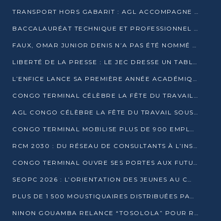
TRANSPORT HORS GABARIT : AGL ACCOMPAGNE LE DÉVELOPPEMENT DU SECTEUR BRASSICOLE AU CONGO
BACCALAURÉAT TECHNIQUE ET PROFESSIONNEL : 16 352 CANDIDATS LANCÉS DANS LES ÉPREUVES D’EPS
FAUX, OMAR JUNIOR DENIS N’A PAS ÉTÉ NOMMÉ AIDE DE CAMP ADJOINT DE DENIS SASSOU NGUESSO
LIBERTÉ DE LA PRESSE : LE JEC DRESSE UN TABLEAU PRÉOCCUPANT AU CONGO
L’ENFICE LANCE SA PREMIÈRE ANNÉE ACADÉMIQUE AVEC 100 FUTURS ENSEIGNANTS
CONGO TERMINAL CÉLÈBRE LA FÊTE DU TRAVAIL AVEC SES COLLABORATEURS À POINTE-NOIRE
AGL CONGO CÉLÈBRE LA FÊTE DU TRAVAIL SOUS LE SIGNE DE LA COHÉSION
CONGO TERMINAL MOBILISE PLUS DE 900 EMPLOYÉS AUTOUR DE LA SÉCURITÉ AU TRAVAIL
RCM 2030 : DU RÉSEAU DE CONSULTANTS À L’INSTRUMENT DE PUISSANCE EN AFRIQUE FRANCOPHONE
CONGO TERMINAL OUVRE SES PORTES AUX FUTURS INGÉNIEURS AU FORUM DES MÉTIERS D’UCAC-ICAM
SEOPC 2026 : L’ORIENTATION DES JEUNES AU CŒUR DE LA DEUXIÈME ÉDITION
PLUS DE 1 500 MOUSTIQUAIRES DISTRIBUÉES PAR AGL ET CONGO TERMINAL DANS LA LUTTE CONTRE LE PALUDISME
NINON GOUAMBA RELANCE “TOSOLOLA” POUR RENFORCER LE DIALOGUE AVEC LES CITOYENS