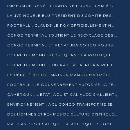
IMMERSION DES ÉTUDIANTS DE L’UCAC-ICAM À CONGO TERMINAL
LAMYR NGUELE ÉLU PRÉSIDENT DU COMITÉ DES MEMBRES D’HONNEUR DU PCT
FOOTBALL : CLAUDE LE ROY OFFICIELLEMENT NOMMÉ SÉLECTIONNEUR DU CONGO
CONGO TERMINAL SOUTIENT LE RECYCLAGE DES DÉCHETS PLASTIQUES À POINTE-NOIRE
CONGO TERMINAL ET RENATURA CONGO POURSUIVENT LEUR COMBAT POUR LA BIODIVERSITÉ
COUPE DU MONDE 2026 : QUAND LA POLITIQUE MENACE L’UNIVERSALITÉ DU FOOTBALL
COUPE DU MONDE : UN ARBITRE AFRICAIN REFUSÉ À L’ENTRÉE DES ÉTATS-UNIS
LE DÉPUTÉ HELLOT MATSON MAMPOUYA FRÔLE LA MORT LORS D’UNE EMBUSCADE DZNS LE POOL
FOOTBALL : LE GOUVERNEMENT AUTORISE LA FECOFOOT À OCCUPER LES COMPLEXES SPORTIFS
CAMEROUN : L’ÉTAT, AGL ET CAMALCO S’ALLIENT POUR UN MÉGA-PROJET FERROVIAIRE
ENVIRONNEMENT : AGL CONGO TRANSFORME SES DÉCHETS EN OUTILS DE FORMATION
DES HOMMES ET FEMMES DE CULTURE DISTINGUÉS POUR LEUR ENGAGEMENT PAR BANTOU CULTURE
MATHIAS DZON CRITIQUE LA POLITIQUE DU GOUVERNEMENT ET ALERTE SUR LA DETTE DU CONGO