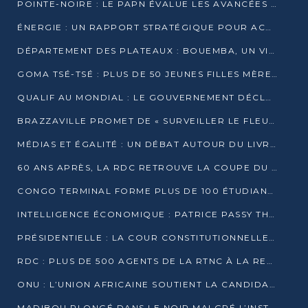
POINTE-NOIRE : LE PAPN ÉVALUE LES AVANCÉES DU MÔLE EST
ÉNERGIE : UN RAPPORT STRATÉGIQUE POUR ACCÉLÉRER LA TRANSITION AU CONGO
DÉPARTEMENT DES PLATEAUX : BOUEMBA, UN VIVIER ÉCONOMIQUE PRÊT À EXPLOSER
GOMA TSÉ-TSÉ : PLUS DE 50 JEUNES FILLES MÈRES SENSIBILISÉES À LA SANTÉ SEXUELLE
QUALIF AU MONDIAL : LE GOUVERNEMENT DÉCLARE LA JOURNÉE DU 1ER AVRIL 2026 CHÔMÉE ET PAYÉE
BRAZZAVILLE PROMET DE « SURVEILLER LE FLEUVE » APRÈS LA QUALIFICATION DE LA RDC AU MONDIAL
MÉDIAS ET ÉGALITÉ : UN DÉBAT AUTOUR DU LIVRE « CES FEMMES QUI REPRENNENT LE POUVOIR SUR LEUR VIE »
60 ANS APRÈS, LA RDC RETROUVE LA COUPE DU MONDE
CONGO TERMINAL FORME PLUS DE 100 ÉTUDIANTS AUX TECHNIQUES D’EMBAUCHE
INTELLIGENCE ÉCONOMIQUE : PATRICE PASSY THÉORISE UNE STRATÉGIE ADAPTÉE AUX CONTEXTES FRAGMENTÉS
PRÉSIDENTIELLE : LA COUR CONSTITUTIONNELLE CONFIRME LA VICTOIRE DE SASSOU NGUESSO AVEC 94,90 % DES SUFFRAGES
RDC : PLUS DE 500 AGENTS DE LA RTNC À LA RETRAITE, UNE PAGE SE TOURNE
ONU : L’UNION AFRICAINE SOUTIENT LA CANDIDATURE DE MACKY SALL
MADIBOU PLONGÉ DANS LE NOIR MALGRÉ L’INSTALLATION D’UN NOUVEAU TRANSFORMATEUR