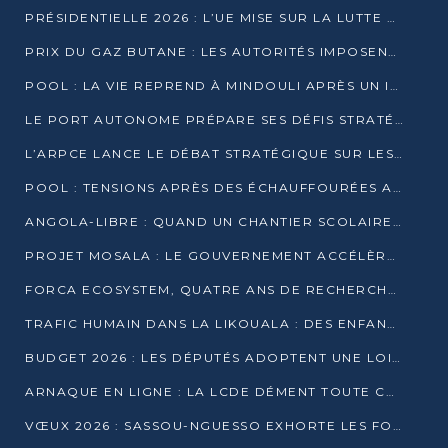
PRÉSIDENTIELLE 2026 : L’UE MISE SUR LA LUTTE CONTRE LA DÉSINFORMATION
PRIX DU GAZ BUTANE : LES AUTORITÉS IMPOSENT LE RESPECT DES PRIX RÉGLEMENTÉS
POOL : LA VIE REPREND À MINDOULI APRÈS UN INCIDENT ARMÉ SUR LA RN1
LE PORT AUTONOME PRÉPARE SES DÉFIS STRATÉGIQUES DE 2026
L’ARPCE LANCE LE DÉBAT STRATÉGIQUE SUR LES DONNÉES, L’IA ET LA FINANCE NUMÉRIQUE AU CONGO
POOL : TENSIONS APRÈS DES ÉCHAUFFOURÉES ARMÉES ENTRE DGSP ET EX-MILICIENS NINJA
ANGOLA-LIBRE : QUAND UN CHANTIER SCOLAIRE DEVIENT LE MIROIR D’UN CONGO EN MOUVEMENT
PROJET MOSALA : LE GOUVERNEMENT ACCÉLÈRE L’INSERTION DES JEUNES EN 2026
FORCA ECOSYSTEM, QUATRE ANS DE RECHERCHE DE TERRAIN AVANT UN LANCEMENT OFFICIEL EN 2026
TRAFIC HUMAIN DANS LA LIKOUALA : DES ENFANTS AUTOCHTONES RÉDUITS AU TRAVAIL FORCÉ
BUDGET 2026 : LES DÉPUTÉS ADOPTENT UNE LOI DES FINANCES DE PLUS DE 2500 MILLIARDS FCFA
ARNAQUE EN LIGNE : LA LCDE DÉMENT TOUTE CAMPAGNE DE RECRUTEMENT
VŒUX 2026 : SASSOU-NGUESSO EXHORTE LES FORCES VIVES À RENFORCER L’UNITÉ