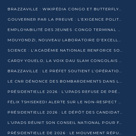
BRAZZAVILLE : WIKIPÉDIA CONGO ET BUTTERFLY SCELLENT UN PARTENARIAT POUR STRUCTURER LE BÉNÉVOLAT NUMÉRIQUE
GOUVERNER PAR LA PREUVE : L’EXIGENCE POLITIQUE DU XXIᵉ SIÈCLE
EMPLOYABILITÉ DES JEUNES :CONGO TERMINAL S’ALLIE À L’ESCIC POUR RAPPROCHER L’ÉCOLE DU TERRAIN
MOUYONDZI, NOUVEAU LABORATOIRE D’EXCELLENCE PÉDAGOGIQUE AVEC L’ENFICE
SCIENCE : L’ACADÉMIE NATIONALE RENFORCE SON ÉQUIPE ET TRACE SA FEUILLE DE ROUTE 2026
CARDY YOUELO, LA VOIX DAU SLAM CONGOLAIS QUI INTERPELLE LE MONDE
BRAZZAVILLE : LE PRÉFET SOUTIENT L’OPÉRATION « ZÉRO KULUNA » ET APPELLE À LA VIGILANCE CITOYENNE
LE CNR DÉNONCE DES BOMBARDEMENTS DANS LE POOL ET ACCUSE LE GOUVERNEMENT
PRÉSIDENTIELLE 2026 : L’UPADS REFUSE DE PRÉSENTER UN CANDIDAT ET DÉNONCE UN PROCESSUS NON CRÉDIBLE
FÉLIX TSHISEKEDI ALERTE SUR LE NON-RESPECT DES ENGAGEMENTS DE PAIX APRÈS SA RENCONTRE AVEC D. SASSOU-NGUESSO
PRÉSIDENTIELLE 2026 : LE DÉPÔT DES CANDIDATURES OUVERT DU 29 JANVIER AU 12 FÉVRIER
L’UPADS RÉUNIT SON CONSEIL NATIONAL POUR FIXER SA LIGNE POLITIQUE À DEUX MOIS DE LA PRÉSIDENTIELLE
PRÉSIDENTIELLE DE 2026 : LE MOUVEMENT RÉPUBLICAIN DÉNONCE UNE CONVOCATION ÉLECTORALE « OPAQUE ET PRÉCIPITÉE »