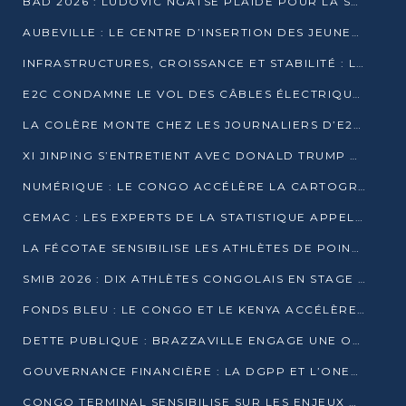
BAD 2026 : LUDOVIC NGATSÉ PLAIDE POUR LA SOUVERAINETÉ FINANCIÈRE AFRICAINE
AUBEVILLE : LE CENTRE D’INSERTION DES JEUNES PRÊT À OUVRIR SES PORTES
INFRASTRUCTURES, CROISSANCE ET STABILITÉ : LA GUINÉE AFFÛTE SES AMBITIONS
E2C CONDAMNE LE VOL DES CÂBLES ÉLECTRIQUES APRÈS UNE VIDÉO VIRALE
LA COLÈRE MONTE CHEZ LES JOURNALIERS D’E2C QUI DÉNONCENT 20 ANS DE PRÉCARITÉ
XI JINPING S’ENTRETIENT AVEC DONALD TRUMP À BEIJING
NUMÉRIQUE : LE CONGO ACCÉLÈRE LA CARTOGRAPHIE DE SES INFRASTRUCTURES DIGITALES
CEMAC : LES EXPERTS DE LA STATISTIQUE APPELLENT À RENFORCER LA SÉCURISATION DES DONNÉES
LA FÉCOTAE SENSIBILISE LES ATHLÈTES DE POINTE-NOIRE À L’HYGIÈNE ALIMENTA
SMIB 2026 : DIX ATHLÈTES CONGOLAIS EN STAGE AU KENYA
FONDS BLEU : LE CONGO ET LE KENYA ACCÉLÈRENT LA MOBILISATION DES FINANCEMENTS
DETTE PUBLIQUE : BRAZZAVILLE ENGAGE UNE OPÉRATION DE RACHAT DE 575 MILLIONS DE DOLLARS
GOUVERNANCE FINANCIÈRE : LA DGPP ET L’ONEC-C VERS UN PARTENARIAT POUR ASSAINIR LES ENTREPRISES PUBLIQUES
CONGO TERMINAL SENSIBILISE SUR LES ENJEUX DE LA SANTÉ MENTALE EN