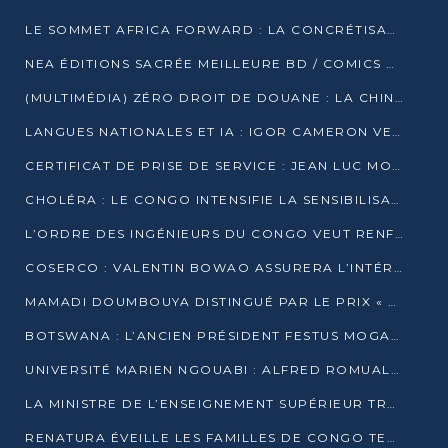
LE SOMMET AFRICA FORWARD : LA CONCRÉTISATION DE PARTENARIATS ÉQUILIBRÉS ET TOURNÉS VERS L’AVENIR ENTRE LE CONTINENT AFRICAIN ET LA FRANCE
NEA ÉDITIONS SACRÉE MEILLEURE BD / COMICS D’AFRIQUE AU KENYA
(MULTIMÉDIA) ZÉRO DROIT DE DOUANE : LA CHINE ET L’AFRIQUE VERS UNE PROXIMITÉ SANS PRÉCÉDENT (PAPIER GÉNÉRAL)
LANGUES NATIONALES ET IA : IGOR CAMERON VEUT ARRIMER LA STRATÉGIE IA À LA LOI SUR LA RECHERCHE
CERTIFICAT DE PRISE DE SERVICE : JEAN LUC MOUTHOU DÉMENT UNE « FAKE NEWS »
CHOLÉRA : LE CONGO INTENSIFIE LA SENSIBILISATION AU MARCHÉ DE TALANGAÏ
L’ORDRE DES INGÉNIEURS DU CONGO VEUT RENFORCER L’ÉTHIQUE ET LA CRÉDIBILITÉ DE LA PROFESSION
COSERCO : VALENTIN BOWAO ASSURERA L’INTÉRIM À LA TÊTE DU BUREAU EXÉCUTIF NATIONAL
MAMADI DOUMBOUYA DISTINGUÉ PAR LE PRIX « SUPER GRAND BÂTISSEUR BABACAR N’DIAYE »
BOTSWANA : L’ANCIEN PRÉSIDENT FESTUS MOGAE EST MORT À 86 ANS
UNIVERSITÉ MARIEN NGOUABI : ALFRED ROMUALD NGUYA POATY SOUTIENT UNE THÈSE SUR LE PARADOXE DE LA CROISSANCE EN ZONE CEMAC
LA MINISTRE DE L’ENSEIGNEMENT SUPÉRIEUR TRACE SA FEUILLE DE ROUTE
RENATURA ÉVEILLE LES FAMILLES DE CONGO TERMINAL À LA PROTECTION DE L’ENVIRONNEMENT