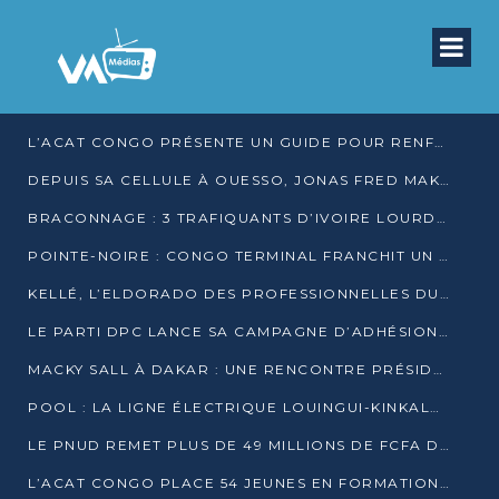
L’ACAT CONGO PRÉSENTE UN GUIDE POUR RENFORCER LES GARANTIES JUDICIAIRES EN GARDE À VUE
DEPUIS SA CELLULE À OUESSO, JONAS FRED MAKITA DÉNONCE CE QU’IL QUALIFIE DE DÉNI DE JUSTICE
BRACONNAGE : 3 TRAFIQUANTS D’IVOIRE LOURDEMENT CONDAMNÉS À DJAMBALA
POINTE-NOIRE : CONGO TERMINAL FRANCHIT UN CAP HISTORIQUE AVEC 99 MOUVEMENTS/HEURE
KELLÉ, L’ELDORADO DES PROFESSIONNELLES DU SEXE
LE PARTI DPC LANCE SA CAMPAGNE D’ADHÉSIONS ET VEUT STRUCTURER SA PRÉSENCE DANS LES 15 DÉPARTEMENTS
MACKY SALL À DAKAR : UNE RENCONTRE PRÉSIDENTIELLE QUI DIVISE L’OPINION SÉNÉGALAISE
POOL : LA LIGNE ÉLECTRIQUE LOUINGUI-KINKALA-BOKO MISE EN SERVICE
LE PNUD REMET PLUS DE 49 MILLIONS DE FCFA D’ÉQUIPEMENTS POUR ACCÉLÉRER LA NUMÉRISATION DU SYSTÈME DE SANTÉ
L’ACAT CONGO PLACE 54 JEUNES EN FORMATION PROFESSIONNELLE