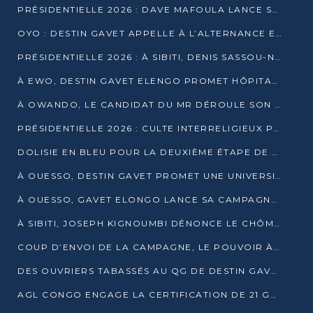
PRÉSIDENTIELLE 2026 : DAVE MAFOULA LANCE SA « VAGUE DU NOUVEAU DÉPART » À IMPFONDO
OYO : DESTIN GAVET APPELLE À L’ALTERNANCE ET À LA RESPONSABILITÉ DE LA JEUNESSE
PRÉSIDENTIELLE 2026 : À SIBITI, DENIS SASSOU-N’GUESSO PARIE SUR LES RESSOURCES DE LA LEKOUMOU
À EWO, DESTIN GAVET ELENGO PROMET HÔPITAL, CHEMIN DE FER ET AUDIT DES FINANCES PUBLIQUES
À OWANDO, LE CANDIDAT DU MR DÉROULE SON PROGRAMME DE “CHANGEMENT”
PRÉSIDENTIELLE 2026 : CULTE INTERRELIGIEUX POUR LA PAIX À OUENZÉ
DOLISIE EN BLEU POUR LA DEUXIÈME ÉTAPE DE CAMPAGNE DE DSN
À OUESSO, DESTIN GAVET PROMET UNE UNIVERSITÉ POUR LA SANGHA
À OUESSO, GAVET ELONGO LANCE SA CAMPAGNE SOUS LE SIGNE DU RENOUVEAU
À SIBITI, JOSEPH KIGNOUMBI DÉNONCE LE CHÔMAGE ET LES DÉFAILLANCES DE L’ÉTAT
COUP D’ENVOI DE LA CAMPAGNE, LE POUVOIR À POINTE-NOIRE, L’OPPOSITION À OUESSO ET SIBITI
DES OUVRIERS TABASSÉS AU QG DE DESTIN GAVET À 24 HEURES DE L’OUVERTURE DE LA CAMPAGNE
AGL CONGO ENGAGE LA CERTIFICATION DE 21 GRUTIERS AUX NORMES INTERNATIONALES