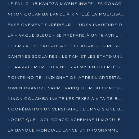
LE FAN CLUB KANDZA MWENE INVITE LES CONGOLAIS À UNE FORTE AFFLUENCE AU STADE DE KINTÉLÉ
NINON GOUAMBA LANCE À KINTÉLÉ LA MOBILISATION POUR L’INVESTITURE DR DSN
ENSEIGNEMENT SUPÉRIEUR : L’UDSN INAUGURE DES LABORATOIRES POUR BOOSTER LA FORMATION PRATIQUE
LA « VAGUE BLEUE » SE PRÉPARE À UN 16 AVRIL HISTORIQUE
LE CRS ALLIE EAU POTABLE ET AGRICULTURE SCOLAIRE AU CŒUR DE LA TRANSFORMATION DES ÉCOLES RURALES
CANTINES SCOLAIRES : LE PAM ET LES ÉTATS-UNIS AU CONTACT DES ÉCOLIERS DE KINKALA
LE RAPPEUR FREUD VINCES REMIS EN LIBERTÉ SOUS PRESSION MÉDIATIQUE
POINTE-NOIRE : INDIGNATION APRÈS L’ARRESTATION DU RAPPEUR FREUD VINCES
OWEN OKANDZE SACRÉ VAINQUEUR DU CONCOURS SLAM POUR LA VIE
NINON GOUAMBA INVITE LES TÉKÉS À « FAIRE BLOC » POUR PESER DANS LE DÉBAT NATIONAL
COOPÉRATION UNIVERSITAIRE : L’UMNG SIGNE UN ACCORD STRATÉGIQUE AVEC L’UNIVERSITÉ HAINAN EN CHINE
LOGISTIQUE : AGL CONGO ACHEMINE 11 MODULES GÉANTS JUSQU’À BRAZZAVILLE
LA BANQUE MONDIALE LANCE UN PROGRAMME DE 394 MILLIONS DE DOLLARS POUR LE BASSIN DU CONGO