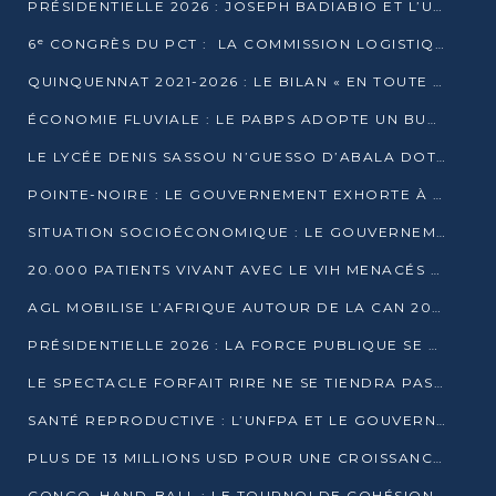
PRÉSIDENTIELLE 2026 : JOSEPH BADIABIO ET L’UDH-YUKI JOUENT LA PRUDENCE
6ᵉ CONGRÈS DU PCT : LA COMMISSION LOGISTIQUE ASSURE LA DISTRIBUTION DES KITS
QUINQUENNAT 2021-2026 : LE BILAN « EN TOUTE TRANSPARENCE » PRÉSENTÉ À LA PRESSE
ÉCONOMIE FLUVIALE : LE PABPS ADOPTE UN BUDGET 2026 DE PLUS DE 2,7 MILLIARDS FCFA
LE LYCÉE DENIS SASSOU N’GUESSO D’ABALA DOTÉ D’UNE SALLE MULTIMÉDIA
POINTE-NOIRE : LE GOUVERNEMENT EXHORTE À UN USAGE RESPONSABLE DU NOUVEAU MATÉRIEL MUNICIPAL
SITUATION SOCIOÉCONOMIQUE : LE GOUVERNEMENT INTERPELLÉ DEVANT LE SÉNAT
20.000 PATIENTS VIVANT AVEC LE VIH MENACÉS D’ARRÊT DE TRAITEMENT
AGL MOBILISE L’AFRIQUE AUTOUR DE LA CAN 2025
PRÉSIDENTIELLE 2026 : LA FORCE PUBLIQUE SE PRÉPARE À SÉCURISER LE SCRUTIN
LE SPECTACLE FORFAIT RIRE NE SE TIENDRA PAS LE 1ER JANVIER
SANTÉ REPRODUCTIVE : L’UNFPA ET LE GOUVERNEMENT AFFINENT LES PRIORITÉS DE 2026
PLUS DE 13 MILLIONS USD POUR UNE CROISSANCE VERTE ET SOUVERAINE
CONGO–HAND-BALL : LE TOURNOI DE COHÉSION ET DE FRATERNITÉ ALLUME SES LAMPIONS À BRAZZAVILLE