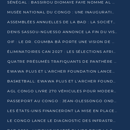
SÉNÉGAL : BASSIROU DIOMAYE FAYE NOMME AL AMINOU LÔ PREMIER MINISTRE
MUSÉE NATIONAL DU CONGO : UNE INAUGURATION PORTEUSE D’ESPOIR POUR LA CULTURE
ASSEMBLÉES ANNUELLES DE LA BAD : LA SOCIÉTÉ CIVILE CONGOLAISE À LA RECHERCHE DE PARTENAIRES POUR SES PROJETS
DENIS SASSOU-NGUESSO ANNONCE LA FIN DU VISA POUR LES AFRICAINS EN 2027
OIF : LE DR. COUMBA BÂ PORTE UNE VISION DE DIALOGUE, DE STABILITÉ ET DE RÉFORME À LA TÊTE
ÉLIMINATOIRES CAN 2027 : LES SÉLECTIONS AFRICAINES CONNAISSENT LEURS ADVERSAIRES
QUATRE PRÉSUMÉS TRAFIQUANTS DE PANTHÈRE ARRÊTÉS À EWO
EWAWA PLUS ET L’ARCHER FOUNDATION LANCENT UN CAMP DE BASKET POUR LES JEUNES À BRAZZAVILLE
BASKETBALL: EWAWA PLUS ET L’ARCHER FOUNDATION LANCENT UN CAMP POUR LES JEUNES
AGL CONGO LIVRE 270 VÉHICULES POUR MODERNISER LE TRANSPORT URBAIN
PASSEPORT AU CONGO : JEAN-OLESSONGO ONDAYE VEUT METTRE FIN AUX LENTEURS ADMINISTRATIVES
LES ÉTATS-UNIS FINANCERONT LA MISE EN PLACE DE JUSQU’À 50 CLINIQUES DE LUTTE CONTRE L’EBOLA
LE CONGO LANCE LE DIAGNOSTIC DES INFRASTRUCTURES SPORTIVES DU COMPLEXE DE KINTÉLÉ