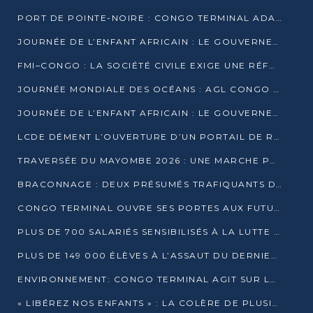
PORT DE POINTE-NOIRE : CONGO TERMINAL ADAPTE SON DRAGAGE AUX SABLES BITUMINEUX
JOURNÉE DE L’ENFANT AFRICAIN : LE GOUVERNEMENT RÉAFFIRME SON ENGAGEMENT POUR L’ACCÈS À L’EAU ET À L’ASSAINISSEMENT
FMI–CONGO : LA SOCIÉTÉ CIVILE EXIGE UNE RÉFORME DE LA FISCALITÉ PÉTROLIÈRE
JOURNÉE MONDIALE DES OCÉANS : AGL CONGO MOBILISE SES COLLABORATEURS POUR LA PRÉSERVATION DE LA BIODIVERSITÉ MARINE
JOURNÉE DE L’ENFANT AFRICAIN : LE GOUVERNEMENT MOBILISÉ POUR L’HYGIÈNE DANS LES ORPHELINATS
LCDE DÉMENT L’OUVERTURE D’UN PORTAIL DE RECRUTEMENT ET APPELLE À LA VIGILANCE
TRAVERSÉE DU MAYOMBE 2026 : UNE MARCHE POUR SENSIBILISER ET DÉPISTER AU DIABÈTE
BRACONNAGE : DEUX PRÉSUMÉS TRAFIQUANTS D’HIPPOPOTAME ÉCROUÉS À BRAZZAVILLE
CONGO TERMINAL OUVRE SES PORTES AUX FUTURS INGÉNIEURS DE L’UCAC-ICAM
PLUS DE 700 SALARIÉS SENSIBILISÉS À LA LUTTE CONTRE LA TUBERCULOSE À CONGO TERMINAL
PLUS DE 149 000 ÉLÈVES À L’ASSAUT DU DERNIER CEPE
ENVIRONNEMENT: CONGO TERMINAL AGIT SUR LE TERRAIN ET FORME LES PLUS JEUNES
« LIBÉREZ NOS ENFANTS » : LA COLÈRE DE PLUSIEURS MÈRES À BRAZZAVILLE CONTRE LA DGSP