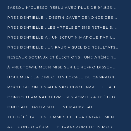
SASSOU N’GUESSO RÉÉLU AVEC PLUS DE 94,82% DES VOIX
PRÉSIDENTIELLE : DESTIN GAVET DÉNONCE DES IRRÉGULARITÉS ET REVENDIQUE LA VICTOIRE
PRÉSIDENTIELLE : LES APPELS ET SMS RÉTABLIS, INTERNET RESTE BLOQUÉ
PRÉSIDENTIELLE A : UN SCRUTIN MARQUÉ PAR LA COUPURE D’INTERNET ET UNE AFFLUENCE TIMIDE À BRAZZAVILLE
PRÉSIDENTIELLE : UN FAUX VISUEL DE RÉSULTATS CIRCULE
RÉSEAUX SOCIAUX ET ÉLECTIONS : UNE ARÈNE NUMÉRIQUE EN PLEINE MUTATION AU CONGO
À FREETOWN, MEER MISE SUR LE REFROIDISSEMENT PASSIF FACE À LA CHALEUR EXTRÊME
BOUEMBA : LA DIRECTION LOCALE DE CAMPAGNE DE DENIS SASSOU N’GUESSO MULTIPLIE LES ACTIVITÉS DE MOBILISATION
ROCH BREDIN BISSALA NKOUNKOU APPELLE LA JEUNESSE DE GOMA TSÉ-TSÉ À UN VOTE MASSIF POUR DENIS SASSOU NGUESSO
CONGO TERMINAL OUVRE SES PORTES AUX ÉTUDIANTS EN TRANSPORT ET LOGISTIQUE
ONU : ADEBAYOR SOUTIENT MACKY SALL
TBC CÉLÈBRE LES FEMMES ET LEUR ENGAGEMENT À L’OCCASION DU 8 MARS
AGL CONGO RÉUSSIT LE TRANSPORT DE 19 MODULES HORS GABARIT ENTRE POINTE-NOIRE ET BRAZZAVILLE