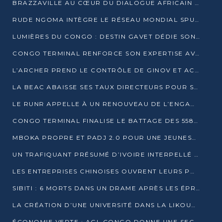
BRAZZAVILLE AU CŒUR DU DIALOGUE AFRICAIN SUR LES OBJECTIFS DE DÉVELOPPEMENT DURABLE
RUDE NGOMA INTÈGRE LE RÉSEAU MONDIAL SPUTNIK PRO APRÈS UNE FORMATION À MOSCOU
LUMIÈRES DU CONGO : DESTIN GAVET DÉDIE SON PRIX À L’UNITÉ NATIONALE ET À LA JEUNESSE
CONGO TERMINAL RENFORCE SON EXPERTISE AVEC NEUF NOUVEAUX FORMATEURS EN ENGINS PORTUAIRES
L’ARCHER PREND LE CONTRÔLE DE GINOV ET ACCÉLÈRE SON VIRAGE NUMÉRIQUE
LA BEAC ABAISSE SES TAUX DIRECTEURS POUR SOUTENIR LA CROISSANCE EN ZONE CEMAC
LE RUNR APPELLE À UN RENOUVEAU DE L’ENGAGEMENT MILITANT
CONGO TERMINAL FINALISE LE BATTAGE DES 558 PIEUX DU FUTUR QUAI DU MÔLE EST
MBOKA PROPRE ET PADJ 2.0 POUR UNE JEUNESSE PLUS AUTONOME
UN TRAFIQUANT PRÉSUMÉ D’IVOIRE INTERPELLÉ À DOLISIE
LES ENTREPRISES CHINOISES OUVRENT LEURS PORTES AUX JEUNES DIPLÔMÉS
SIBITI : 6 MORTS DANS UN DRAME APRÈS LES ÉPREUVES DU BEPC
LA CRÉATION D’UNE UNIVERSITÉ DANS LA LIKOUALA AU CŒUR D’UNE RÉFLEXION NATIONALE
ÉCONOMIE VERTE : AGL CONGO DONNE UNE SECONDE VIE À SES DÉCHETS INDUSTRIELS