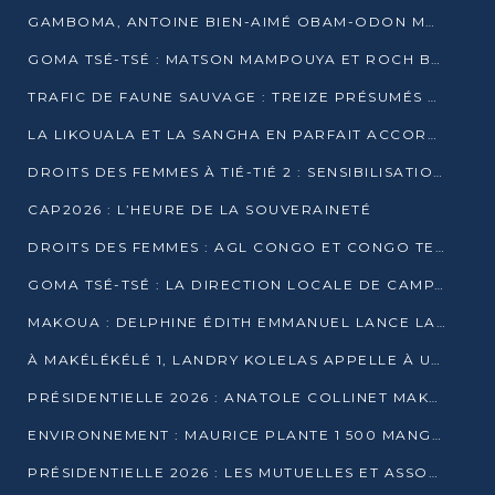
GAMBOMA, ANTOINE BIEN-AIMÉ OBAM-ODON MOBILISE LES 32 148 ÉLECTEURS EN FAVEUR DE DENIS SASSOU NGUESSO
GOMA TSÉ-TSÉ : MATSON MAMPOUYA ET ROCH BREDIN BISSALA NKOUNKOU EN CAMPAGNE DE PROXIMITÉ
TRAFIC DE FAUNE SAUVAGE : TREIZE PRÉSUMÉS TRAFIQUANTS INTERPELLÉS AU CONGO EN 2025
LA LIKOUALA ET LA SANGHA EN PARFAIT ACCORD AVEC LE PROJET DE SOCIÉTÉ DU CANDIDAT DENIS SASSOU-N’GUESSO
DROITS DES FEMMES À TIÉ-TIÉ 2 : SENSIBILISATION ET PÉDAGOGIE SUR LE DROIT DE VOTE
CAP2026 : L’HEURE DE LA SOUVERAINETÉ
DROITS DES FEMMES : AGL CONGO ET CONGO TERMINAL METTENT EN AVANT LE LEADERSHIP FÉMININ
GOMA TSÉ-TSÉ : LA DIRECTION LOCALE DE CAMPAGNE INTENSIFIE LA SENSIBILISATION DANS LES VILLAGES
MAKOUA : DELPHINE ÉDITH EMMANUEL LANCE LA CAMPAGNE POUR DENIS SASSOU-N’GUESSO
À MAKÉLÉKÉLÉ 1, LANDRY KOLELAS APPELLE À UNE MOBILISATION MASSIVE EN FAVEUR DE DENIS SASSOU-N’GUESSO
PRÉSIDENTIELLE 2026 : ANATOLE COLLINET MAKOSSO DÉFEND LE PROJET DE SOCIÉTÉ DE DENIS SASSOU NGUESSO
ENVIRONNEMENT : MAURICE PLANTE 1 500 MANGROVES POUR HONORER WANGARI MAATHAI
PRÉSIDENTIELLE 2026 : LES MUTUELLES ET ASSOCIATIONS S’IMPLIQUENT DANS LA CAMPAGNE ÉLECTORALE À TIÉ-TIÉ 2 (POINTE-NOIRE)