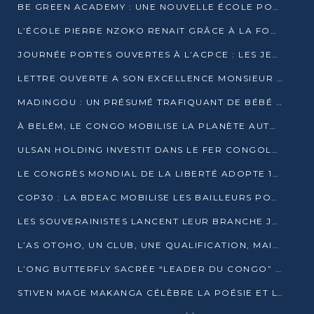
BE GREEN ACADEMY : UNE NOUVELLE ÉCOLE POUR LES MÉTIERS DE L’ÉCOLOGIE À POINTE-NOIRE
L’ÉCOLE PIERRE NZOKO RENAIT GRÂCE À LA FONDATION MUCODEC
JOURNÉE PORTES OUVERTES À L’ACPCE : LES JEUNES EN IMMERSION DANS L’ENTREPRISE
LETTRE OUVERTE A SON EXCELLENCE MONSIEUR DENIS SASSOU NGUESSO, PRESIDENT DE LAREPUBLIQUE DU CONGO
MADINGOU : UN PRÉSUMÉ TRAFIQUANT DE BÉBÉ CHIMPANZÉ FIXÉ SUR SON SORT LE 20 NOVEMBRE
À BELÉM, LE CONGO MOBILISE LA PLANÈTE AUTOUR DU FONDS BLEU POUR LE BASSIN DU CONGO
ULSAN HOLDING INVESTIT DANS LE FER CONGOLAIS
LE CONGRÈS MONDIAL DE LA LIBERTÉ ADOPTE 14 RÉSOLUTIONS HISTORIQUES
COP30 : LA BDEAC MOBILISE LES BAILLEURS POUR LE FONDS BLEU DU BASSIN DU CONGO
LES SOUVERAINISTES LANCENT LEUR BRANCHE JEUNE À BRAZZAVILLE
L’AS OTOHO, UN CLUB, UNE QUALIFICATION, MAIS ENCORE DES DOUTES
L’ONG BUTTERFLY SACRÉE “LEADER DU CONGO” AU PRIX D’EXCELLENCE 2025
STIVEN MAGE MAKANGA CÉLÈBRE LA POÉSIE ET L’HUMAIN AVEC SON RECUEIL “HECTARE”