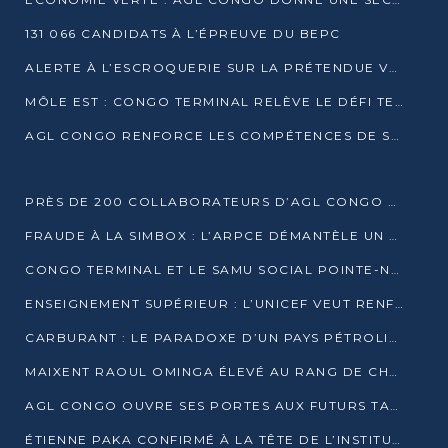
131 066 CANDIDATS À L’ÉPREUVE DU BEPC
ALERTE À L’ESCROQUERIE SUR LA PRÉTENDUE VENTE DE PARCELLES AFAT
MÔLE EST : CONGO TERMINAL RELÈVE LE DÉFI TECHNIQUE DES SABLES BITUMINEUX
AGL CONGO RENFORCE LES COMPÉTENCES DE SES ÉQUIPES AVEC LA CERTIFICATION CACES® R483
PRÈS DE 200 COLLABORATEURS D’AGL CONGO EN FORMATION JUSQU’EN JUILLET
FRAUDE À LA SIMBOX : L’ARPCE DÉMANTÈLE UN RÉSEAU UTILISANT DES CARTES SIM OUGANDAISES
CONGO TERMINAL ET LE SAMU SOCIAL POINTE-NOIRE RENOUVELLENT LEUR PARTENARIAT EN FAVEUR DES JEUNES VULNÉRABLES
ENSEIGNEMENT SUPÉRIEUR : L’UNICEF VEUT RENFORCER LA RECHERCHE SUR LES QUESTIONS DE L’ENFANCE
CARBURANT : LE PARADOXE D’UN PAYS PÉTROLIER CONFRONTÉ À DES PÉNURIES RÉCURRENTES
MAIXENT RAOUL OMINGA ÉLEVÉ AU RANG DE CHEVALIER DE L’ORDRE DE L’AMITIÉ ENTRE LA RUSSIE ET LE CONGO
AGL CONGO OUVRE SES PORTES AUX FUTURS TALENTS DE LA LOGISTIQUE
ÉTIENNE PAKA CONFIRMÉ À LA TÊTE DE L’INSTITUT GÉOGRAPHIQUE NATIONAL