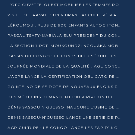
L’OFC CUVETTE-OUEST MOBILISE LES FEMMES POUR ACCUEILLIR LE PRÉSIDENT DE LA RÉPUBLIQUE
VISITE DE TRAVAIL : UN VIBRANT ACCUEIL RÉSERVÉ À DENIS SASSOU-N’GUESSO PAR L’ASSOCIATION « LES AMIS DE WOMO »
LÉKOUMOU : PLUS DE 900 ENFANTS AUTOCHTONES REÇOIVENT DES KITS SCOLAIRES GRÂCE À L’ESPACE OPOKO
PASCAL TSATY-MABIALA ÉLU PRÉSIDENT DU CONSEIL NATIONAL DE L’UPADS
LA SECTION 1-PCT MOUKOUNDZI NGOUAKA MOBILISE 100 000 FCFA POUR LE 6ᵉ CONGRÈS DU PARTI
BASSIN DU CONGO : LE FONDS BLEU SÉDUIT LES BAILLEURS À BELÉM
JOURNÉE MONDIALE DE LA QUALITÉ : AGL CONGO FORME ET SENSIBILISE LES JEUNES TALENTS
L’ACPE LANCE LA CERTIFICATION OBLIGATOIRE DES CONTRATS DE TRAVAIL DES TRANSPORTEURS
POINTE-NOIRE SE DOTE DE NOUVEAUX ENGINS POUR L’ASSAINISSEMENT ET L’ENTRETIEN ROUTIER
DES MÉDECINS DEMANDENT L’INSCRIPTION DU TRAITEMENT DU PIED-BOT DANS LES CURSUS UNIVERSITAIRES
DÉNIS SASSOU N’GUESSO INAUGURE L’USINE DE VALORISATION DU GAZ ASSOCIÉ
DENIS SASSOU-N’GUESSO LANCE UNE SÉRIE DE PROJETS DANS LE KOUILOU
AGRICULTURE : LE CONGO LANCE LES ZAP D’INONI ET YONO