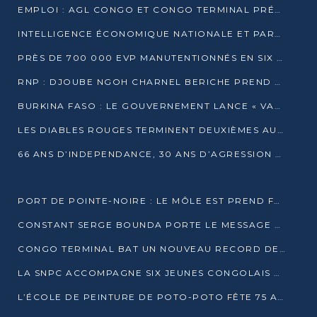
EMPLOI : AGL CONGO ET CONGO TERMINAL PRÉSÉLECTIONNENT PLUS DE 70 JEUNES À POINTE-NOIRE
INTELLIGENCE ÉCONOMIQUE NATIONALE ET PARTENARIATS INTERNATIONAUX : VERS UNE DOCTRINE SOUVERAINE DE SÉCURITÉ ÉCONOMIQUE
PRÈS DE 700 000 EVP MANUTENTIONNÉS EN SIX MOIS PAR CONGO TERMINAL
RNP : DJOUBE NGOH CHARNEL BERICHE PREND LES RÊNES DU PARTI
BURKINA FASO : LE GOUVERNEMENT LANCE « VACANCES UTILES 2026 » POUR FORMER LES ÉLÈVES À 15 MÉTIERS
LES DIABLES ROUGES TERMINENT DEUXIÈMES AU CHAMPIONNAT D’AFRIQUE ZONE 3
66 ANS D’INDEPENDANCE, 30 ANS D’AGRESSION RWAN DAISE : 4 PRESIDENCES, UN ECHEC COLLECTIF
PORT DE POINTE-NOIRE : LE MÔLE EST PREND FORME ET VISE LES GÉANTS DES MERS
CONSTANT SERGE BOUNDA PORTE LE MESSAGE DE COMPASSION DE DENIS SASSOU NGUESSO EN IRAN
CONGO TERMINAL BAT UN NOUVEAU RECORD DE PRODUCTIVITÉ AU PORT DE POINTE-NOIRE
LA SNPC ACCOMPAGNE SIX JEUNES CONGOLAIS AUX OLYMPIADES PANAFRICAINES DE MATHÉMATIQUES
L’ÉCOLE DE PEINTURE DE POTO-POTO FÊTE 75 ANS AU SERVICE DE L’ART CONGOLAIS