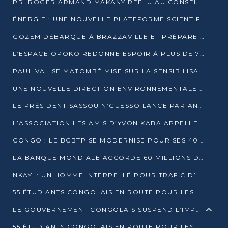
PR. ROGER ARMAND MAKANY RÉÉLU AU CONSEIL DE L’AUF
ÉNERGIE : UNE NOUVELLE PLATEFORME SCIENTIFIQUE POUR LA TRANSITION ÉNERGÉTIQUE EN AFRIQUE CENTRALE
GOZEM DÉBARQUE À BRAZZAVILLE ET PRÉPARE SON ARRIVÉE À POINTE-NOIRE
L’ESPACE OPOKO REDONNE ESPOIR À PLUS DE 775 ÉLÈVES AUTOCHTONES DANS LE NORD DU CONGO
PAUL VALISE MATOMBÉ MISE SUR LA SENSIBILISATION POUR ÉRAQUER LE GRAND BANDITISME
UNE NOUVELLE DIRECTION ENVIRONNEMENTALE POUR RENFORCER LA GESTION DES DONNÉES AU CONGO
LE PRÉSIDENT SASSOU N’GUESSO LANCE PAR ANTICIPATION LA 39ÈME JOURNÉE NATIONALE DE L’ARBRE
L’ASSOCIATION LES AMIS D’YVON KABA APPELLENT DENIS SASSOU N’GUESSO À SE PORTER CANDIDAT
CONGO : LE BCBTP SE MODERNISE POUR SES 40 ANS D’EXISTENCE
LA BANQUE MONDIALE ACCORDE 60 MILLIONS DE DOLLARS POUR LA RÉSILIENCE URBAINE AU CONGO
NKAYI : UN HOMME INTERPELLÉ POUR TRAFIC D’UN BÉBÉ CHIMPANZÉ
55 ÉTUDIANTS CONGOLAIS EN ROUTE POUR LES UNIVERSITÉS ALGÉRIENNES
LE GOUVERNEMENT CONGOLAIS SUSPEND L’IMPORTATION DES MACHETTES ET DES MOTOS
55 ÉTUDIANTS CONGOLAIS EN ROUTE POUR LES UNIVERSITÉS ALGÉRIENNES