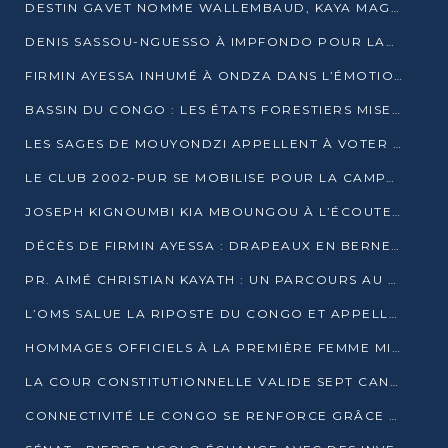
DESTIN GAVET NOMME WALLEMBAUD, KAYA MAGANE, BOUDZIKA ET MBOUSSA-ELLAH AUX COMMANDES DE SA CAMPAGNE
DENIS SASSOU-NGUESSO À IMPFONDO POUR LANCER LE CORRIDOR 13
FIRMIN AYESSA INHUMÉ À ONDZA DANS L’ÉMOTION ET LE RECUEILLEMENT
BASSIN DU CONGO : LES ÉTATS FORESTIERS MISENT SUR LES MARCHÉS CARBONE
LES SAGES DE MOUYONDZI APPELLENT À VOTER DENIS SASSOU-NGUESSO
LE CLUB 2002-PUR SE MOBILISE POUR LA CAMPAGNE
JOSEPH KIGNOUMBI KIA MBOUNGOU À L’ÉCOUTE DE TALANGAÏ
DÉCÈS DE FIRMIN AYESSA : DRAPEAUX EN BERNE LUNDI
PR. AIMÉ CHRISTIAN KAYATH : UN PARCOURS AU SERVICE DE LA RECHERCHE ET DE L’INNOVATION
L’OMS SALUE LA RIPOSTE DU CONGO ET APPELLE À DES RÉFORMES DURABLES
HOMMAGES OFFICIELS À LA PREMIÈRE FEMME MINISTRE DU CONGO
LA COUR CONSTITUTIONNELLE VALIDE SEPT CANDIDATURES POUR LA PRÉSIDENTIELLE
CONNECTIVITÉ LE CONGO SE RENFORCE GRÂCE AU CÂBLE 2AFRICA