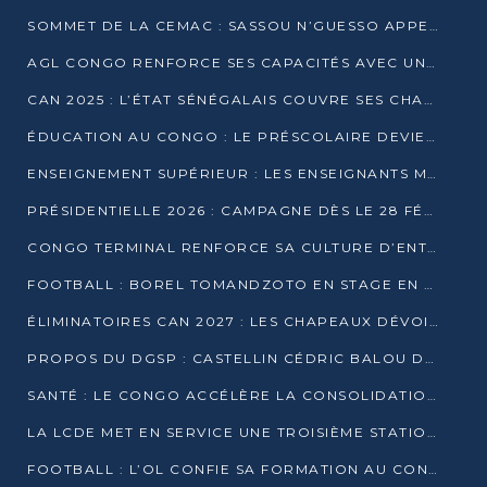
SOMMET DE LA CEMAC : SASSOU N’GUESSO APPELLE À LA VIGILANCE FACE AUX RISQUES ÉCONOMIQUES
AGL CONGO RENFORCE SES CAPACITÉS AVEC UNE GRUE DE 250 TONNES
CAN 2025 : L’ÉTAT SÉNÉGALAIS COUVRE SES CHAMPIONS D’AFRIQUE DE RÉCOMPENSES EXCEPTIONNELLES
ÉDUCATION AU CONGO : LE PRÉSCOLAIRE DEVIENT OBLIGATOIRE, LE BTS CONSACRÉ DIPLÔME D’ÉTAT
ENSEIGNEMENT SUPÉRIEUR : LES ENSEIGNANTS MAINTIENNENT LA GRÈVE ET EXIGENT UN ACCORD ÉCRIT AVEC L’ÉTAT
PRÉSIDENTIELLE 2026 : CAMPAGNE DÈS LE 28 FÉVRIER, SCRUTIN LES 12 ET 15 MARS
CONGO TERMINAL RENFORCE SA CULTURE D’ENTREPRISE AVEC LE PROGRAMME « WIN TOGETHER »
FOOTBALL : BOREL TOMANDZOTO EN STAGE EN ESPAGNE AVEC POLISSYA FC
ÉLIMINATOIRES CAN 2027 : LES CHAPEAUX DÉVOILÉS, LE CONGO FIXÉ SUR SON SORT
PROPOS DU DGSP : CASTELLIN CÉDRIC BALOU DÉNONCE DES PROPOS INTIMIDANTS
SANTÉ : LE CONGO ACCÉLÈRE LA CONSOLIDATION DE L’OFFRE DE SOINS
LA LCDE MET EN SERVICE UNE TROISIÈME STATION D’EAU POTABLE À MFILOU
FOOTBALL : L’OL CONFIE SA FORMATION AU CONGOLAIS CHRISTIAN BASSILA