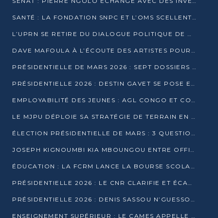
SÉNAT : PIERRE NGOLO ÉCHANGE AVEC DES INVESTISSEURS DU NUMÉRIQUE
SANTÉ : LA FONDATION SNPC ET L’OMS SCELLENT UN PARTENARIAT STRATÉGIQUE DE TROIS ANS
L’UPRN SE RETIRE DU DIALOGUE POLITIQUE DE DJAMBALA : TENSIONS DANS LE PRÉ-ÉLECTORAL CONGOLAIS
DAVE MAFOULA À L’ÉCOUTE DES ARTISTES POUR REDÉFINIR SA POLITIQUE CULTURELLE
PRÉSIDENTIELLE DE MARS 2026 : SEPT DOSSIERS DE CANDIDATURE ENREGISTRÉS À LA CLÔTURE DES DÉPÔTS
PRÉSIDENTIELLE 2026 : DESTIN GAVET SE POSE EN CANDIDAT DU « RAS-LE-BOL »
EMPLOYABILITÉ DES JEUNES : AGL CONGO ET CONGO TERMINAL S’ALLIENT À UCAC-ICAM
LE MJPU DÉPLOIE SA STRATÉGIE DE TERRAIN EN FAVEUR DE DSN
ÉLECTION PRÉSIDENTIELLE DE MARS : 3 QUESTIONS À UN EXPERT CONGOLAIS DE LA CYBERSÉCURITÉ
JOSEPH KIGNOUMBI KIA MBOUNGOU ENTRE OFFICIELLEMENT EN COURSE POUR LA PRÉSIDENTIELLE
ÉDUCATION : LA FCRM LANCE LA BOURSE SCOLAIRE FRANCINE-NTOUMI POUR PROMOUVOIR LES FILIÈRES SCIENTIFIQUES
PRÉSIDENTIELLE 2026 : LE CNR CLARIFIE ET ÉCARTE LA CANDIDATURE DU PASTEUR NTUMI
PRÉSIDENTIELLE 2026 : DENIS SASSOU N’GUESSO ANNONCE OFFICIELLEMENT SA CANDIDATURE
ENSEIGNEMENT SUPÉRIEUR : LE CAMES APPELLE À UNE UNIVERSITÉ AFRICAINE AXÉE SUR L’EMPLOYABILITÉ