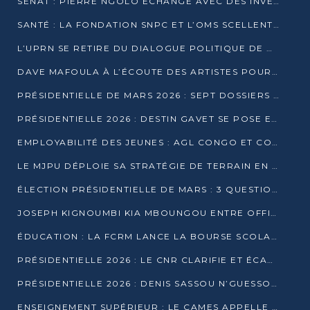
SÉNAT : PIERRE NGOLO ÉCHANGE AVEC DES INVESTISSEURS DU NUMÉRIQUE
SANTÉ : LA FONDATION SNPC ET L’OMS SCELLENT UN PARTENARIAT STRATÉGIQUE DE TROIS ANS
L’UPRN SE RETIRE DU DIALOGUE POLITIQUE DE DJAMBALA : TENSIONS DANS LE PRÉ-ÉLECTORAL CONGOLAIS
DAVE MAFOULA À L’ÉCOUTE DES ARTISTES POUR REDÉFINIR SA POLITIQUE CULTURELLE
PRÉSIDENTIELLE DE MARS 2026 : SEPT DOSSIERS DE CANDIDATURE ENREGISTRÉS À LA CLÔTURE DES DÉPÔTS
PRÉSIDENTIELLE 2026 : DESTIN GAVET SE POSE EN CANDIDAT DU « RAS-LE-BOL »
EMPLOYABILITÉ DES JEUNES : AGL CONGO ET CONGO TERMINAL S’ALLIENT À UCAC-ICAM
LE MJPU DÉPLOIE SA STRATÉGIE DE TERRAIN EN FAVEUR DE DSN
ÉLECTION PRÉSIDENTIELLE DE MARS : 3 QUESTIONS À UN EXPERT CONGOLAIS DE LA CYBERSÉCURITÉ
JOSEPH KIGNOUMBI KIA MBOUNGOU ENTRE OFFICIELLEMENT EN COURSE POUR LA PRÉSIDENTIELLE
ÉDUCATION : LA FCRM LANCE LA BOURSE SCOLAIRE FRANCINE-NTOUMI POUR PROMOUVOIR LES FILIÈRES SCIENTIFIQUES
PRÉSIDENTIELLE 2026 : LE CNR CLARIFIE ET ÉCARTE LA CANDIDATURE DU PASTEUR NTUMI
PRÉSIDENTIELLE 2026 : DENIS SASSOU N’GUESSO ANNONCE OFFICIELLEMENT SA CANDIDATURE
ENSEIGNEMENT SUPÉRIEUR : LE CAMES APPELLE À UNE UNIVERSITÉ AFRICAINE AXÉE SUR L’EMPLOYABILITÉ