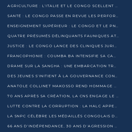
AGRICULTURE : L’ITALIE ET LE CONGO SCELLENT UN PARTENARIAT POUR UNE PRODUCTION LOCALE DURABLE
SANTÉ : LE CONGO PASSE EN REVUE LES PERFORMANCES DE SES HÔPITAUX À MI-PARCOURS
ENSEIGNEMENT SUPÉRIEUR : LE CONGO ET LE PNUD VEULENT RAPPROCHER LA FORMATION UNIVERSITAIRE DES BESOINS DU MARCHÉ DE L’EMPLOI
QUATRE PRÉSUMÉS DÉLINQUANTS FAUNIQUES ATTENDUS DEVANT LA JUSTICE POUR TRAFIC D’IVOIRE
JUSTICE : LE CONGO LANCE DES CLINIQUES JURIDIQUES POUR RAPPROCHER LE DROIT DES CITOYENS
FRANCOPHONIE : COUMBA BA INTENSIFIE SA CAMPAGNE POUR LA SUCCESSION À LA TÊTE DE L’OIF
DRAME SUR LA SANGHA : UNE EMBARCATION TRANSPORTANT DES FIDÈLES DE « NZAMBÉ YA L’HUILE » FAIT NAUFRAGE À OUESSO
DES JEUNES S’INITIENT À LA GOUVERNANCE CONTINENTALE À BRAZZAVILLE
ANATOLE COLLINET MAKOSSO REND HOMMAGE À JEAN-PAUL PIGASSE
70 ANS APRÈS SA CRÉATION, LA CNS ENGAGE LE VIRAGE DE LA DIGITALISATION
LUTTE CONTRE LA CORRUPTION : LA HALC APPELLE À PASSER DES DISCOURS AUX ACTES
LA SNPC CÉLÈBRE LES MÉDAILLÉS CONGOLAIS DES OLYMPIADES PANAFRICAINES DE MATHÉMATIQUES 2026
66 ANS D’INDÉPENDANCE, 30 ANS D’AGRESSION RWANDAISE : 4 PRÉSIDENCES, UN ÉCHEC COLLECTIF