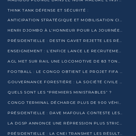
THINK TANK DÉFENSE ET SÉCURITÉ :
ANTICIPATION STRATÉGIQUE ET MOBILISATION CITOYENNE POUR NOTRE SOUVERAINETÉ NATIONALE
HENRI DJOMBO À L’HONNEUR POUR LA JOURNÉE MONDIALE DU THÉÂTRE
PRÉSIDENTIELLE : DESTIN GAVET REJETTE LES RÉSULTATS ET APPELLE À UN DIALOGUE NATIONAL
ENSEIGNEMENT : L’ENFICE LANCE LE RECRUTEMENT DE SA PREMIÈRE PROMOTION DE PROFESSEURS DES ÉCOLES
AGL MET SUR RAIL UNE LOCOMOTIVE DE 83 TONNES À POINTE-NOIRE
FOOTBALL : LE CONGO OBTIENT LE PROJET FIFA ARENA POUR SES 15 DÉPARTEMENTS
GOUVERNANCE FORESTIÈRE : LA SOCIÉTÉ CIVILE CONGOLAISE AFFICHE SES PRIORITÉS POUR 2026
QUELS SONT LES “PREMIERS MINISTRABLES” ?
CONGO TERMINAL DÉCHARGE PLUS DE 900 VÉHICULES EN QUELQUES HEURES
PRÉSIDENTIELLE : DAVE MAFOULA CONTESTE LES RÉSULTATS PROVISOIRES
LA DGSP ANNONCE UNE RÉPRESSION PLUS STRICTE CONTRE LES MOTO-TAXIS
PRÉSIDENTIELLE : LA CNEI TRANSMET LES RÉSULTATS PROVISOIRES À LA COUR CONSTITUTIONNELLE