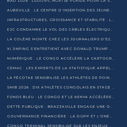
BAD 2026 : LUDOVIC NGATSÉ PLAIDE POUR LA SOUVERAINETÉ FINANCIÈRE AFRICAINE
AUBEVILLE : LE CENTRE D’INSERTION DES JEUNES PRÊT À OUVRIR SES PORTES
INFRASTRUCTURES, CROISSANCE ET STABILITÉ : LA GUINÉE AFFÛTE SES AMBITIONS
E2C CONDAMNE LE VOL DES CÂBLES ÉLECTRIQUES APRÈS UNE VIDÉO VIRALE
LA COLÈRE MONTE CHEZ LES JOURNALIERS D’E2C QUI DÉNONCENT 20 ANS DE PRÉCARITÉ
XI JINPING S’ENTRETIENT AVEC DONALD TRUMP À BEIJING
NUMÉRIQUE : LE CONGO ACCÉLÈRE LA CARTOGRAPHIE DE SES INFRASTRUCTURES DIGITALES
CEMAC : LES EXPERTS DE LA STATISTIQUE APPELLENT À RENFORCER LA SÉCURISATION DES DONNÉES
LA FÉCOTAE SENSIBILISE LES ATHLÈTES DE POINTE-NOIRE À L’HYGIÈNE ALIMENTA
SMIB 2026 : DIX ATHLÈTES CONGOLAIS EN STAGE AU KENYA
FONDS BLEU : LE CONGO ET LE KENYA ACCÉLÈRENT LA MOBILISATION DES FINANCEMENTS
DETTE PUBLIQUE : BRAZZAVILLE ENGAGE UNE OPÉRATION DE RACHAT DE 575 MILLIONS DE DOLLARS
GOUVERNANCE FINANCIÈRE : LA DGPP ET L’ONEC-C VERS UN PARTENARIAT POUR ASSAINIR LES ENTREPRISES PUBLIQUES
CONGO TERMINAL SENSIBILISE SUR LES ENJEUX DE LA SANTÉ MENTALE EN