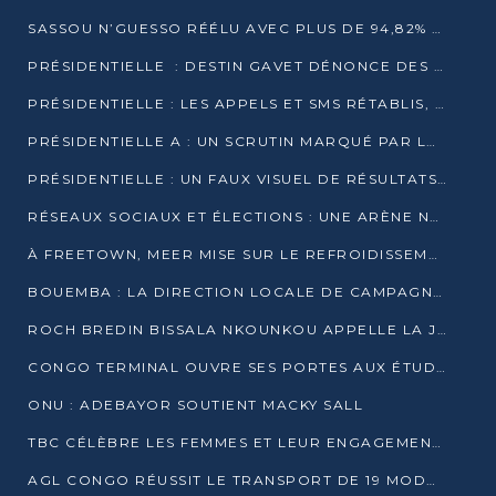
SASSOU N’GUESSO RÉÉLU AVEC PLUS DE 94,82% DES VOIX
PRÉSIDENTIELLE : DESTIN GAVET DÉNONCE DES IRRÉGULARITÉS ET REVENDIQUE LA VICTOIRE
PRÉSIDENTIELLE : LES APPELS ET SMS RÉTABLIS, INTERNET RESTE BLOQUÉ
PRÉSIDENTIELLE A : UN SCRUTIN MARQUÉ PAR LA COUPURE D’INTERNET ET UNE AFFLUENCE TIMIDE À BRAZZAVILLE
PRÉSIDENTIELLE : UN FAUX VISUEL DE RÉSULTATS CIRCULE
RÉSEAUX SOCIAUX ET ÉLECTIONS : UNE ARÈNE NUMÉRIQUE EN PLEINE MUTATION AU CONGO
À FREETOWN, MEER MISE SUR LE REFROIDISSEMENT PASSIF FACE À LA CHALEUR EXTRÊME
BOUEMBA : LA DIRECTION LOCALE DE CAMPAGNE DE DENIS SASSOU N’GUESSO MULTIPLIE LES ACTIVITÉS DE MOBILISATION
ROCH BREDIN BISSALA NKOUNKOU APPELLE LA JEUNESSE DE GOMA TSÉ-TSÉ À UN VOTE MASSIF POUR DENIS SASSOU NGUESSO
CONGO TERMINAL OUVRE SES PORTES AUX ÉTUDIANTS EN TRANSPORT ET LOGISTIQUE
ONU : ADEBAYOR SOUTIENT MACKY SALL
TBC CÉLÈBRE LES FEMMES ET LEUR ENGAGEMENT À L’OCCASION DU 8 MARS
AGL CONGO RÉUSSIT LE TRANSPORT DE 19 MODULES HORS GABARIT ENTRE POINTE-NOIRE ET BRAZZAVILLE