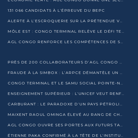
131 066 CANDIDATS À L’ÉPREUVE DU BEPC
ALERTE À L’ESCROQUERIE SUR LA PRÉTENDUE VENTE DE PARCELLES AFAT
MÔLE EST : CONGO TERMINAL RELÈVE LE DÉFI TECHNIQUE DES SABLES BITUMINEUX
AGL CONGO RENFORCE LES COMPÉTENCES DE SES ÉQUIPES AVEC LA CERTIFICATION CACES® R483
PRÈS DE 200 COLLABORATEURS D’AGL CONGO EN FORMATION JUSQU’EN JUILLET
FRAUDE À LA SIMBOX : L’ARPCE DÉMANTÈLE UN RÉSEAU UTILISANT DES CARTES SIM OUGANDAISES
CONGO TERMINAL ET LE SAMU SOCIAL POINTE-NOIRE RENOUVELLENT LEUR PARTENARIAT EN FAVEUR DES JEUNES VULNÉRABLES
ENSEIGNEMENT SUPÉRIEUR : L’UNICEF VEUT RENFORCER LA RECHERCHE SUR LES QUESTIONS DE L’ENFANCE
CARBURANT : LE PARADOXE D’UN PAYS PÉTROLIER CONFRONTÉ À DES PÉNURIES RÉCURRENTES
MAIXENT RAOUL OMINGA ÉLEVÉ AU RANG DE CHEVALIER DE L’ORDRE DE L’AMITIÉ ENTRE LA RUSSIE ET LE CONGO
AGL CONGO OUVRE SES PORTES AUX FUTURS TALENTS DE LA LOGISTIQUE
ÉTIENNE PAKA CONFIRMÉ À LA TÊTE DE L’INSTITUT GÉOGRAPHIQUE NATIONAL