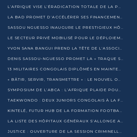
L’AFRIQUE VISE L’ÉRADICATION TOTALE DE LA POLIOMYÉLITE D’ICI 2026
LA BAD PROMET D’ACCÉLÉRER SES FINANCEMENTS AVEC LE MINISTÈRE DE L’ASSAINISSEMENT
SASSOU NGUESSO INAUGURE LE PRESTIGIEUX HÔTEL KEMPINSKI BRAZZAVILLE
LE SECTEUR PRIVÉ MOBILISÉ POUR LE DÉPLOIEMENT DE 19 MINI-CENTRALES SOLAIRES
YVON SANA BANGUI PREND LA TÊTE DE L’ASSOCIATION DES BANQUES CENTRALES AFRICAINES
DENIS SASSOU-NGUESSO PROMET LA « TRAQUE SANS RELÂCHE » DU GRAND BANDITISME
13 MILITAIRES CONGOLAIS DIPLÔMÉS EN MAINTENANCE INDUSTRIELLE APRÈS TROIS ANS DE FORMATION À L’UNIVERSITÉ MARIEN-NGOUABI
« BÂTIR, SERVIR, TRANSMETTRE » : LE NOUVEL OUVRAGE QUI INTERPELLE LES COLLECTIVITÉS
SYMPOSIUM DE L’ABCA : L’AFRIQUE PLAIDE POUR UN FINANCEMENT CLIMATIQUE ÉQUITABLE
TAEKWONDO : DEUX JUNIORS CONGOLAIS À LA FINALE D’OPEN SYRIES 2025 À ABIDJAN
KINTELÉ, FUTUR HUB DE LA FORMATION FOOTBALLISTIQUE AFRICAINE ?
LA LISTE DES HÔPITAUX GÉNÉRAUX S’ALLONGE AU CONGO
JUSTICE : OUVERTURE DE LA SESSION CRIMINELLE À BRAZZAVILLE AVEC 52 DOSSIERS AU RÔLE