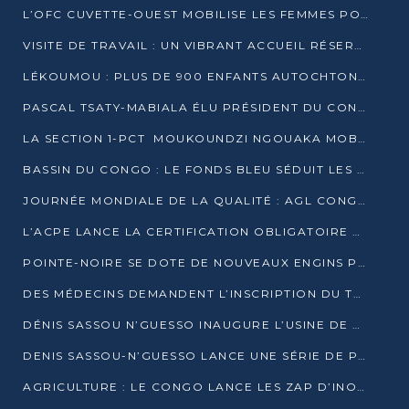
L’OFC CUVETTE-OUEST MOBILISE LES FEMMES POUR ACCUEILLIR LE PRÉSIDENT DE LA RÉPUBLIQUE
VISITE DE TRAVAIL : UN VIBRANT ACCUEIL RÉSERVÉ À DENIS SASSOU-N’GUESSO PAR L’ASSOCIATION « LES AMIS DE WOMO »
LÉKOUMOU : PLUS DE 900 ENFANTS AUTOCHTONES REÇOIVENT DES KITS SCOLAIRES GRÂCE À L’ESPACE OPOKO
PASCAL TSATY-MABIALA ÉLU PRÉSIDENT DU CONSEIL NATIONAL DE L’UPADS
LA SECTION 1-PCT MOUKOUNDZI NGOUAKA MOBILISE 100 000 FCFA POUR LE 6ᵉ CONGRÈS DU PARTI
BASSIN DU CONGO : LE FONDS BLEU SÉDUIT LES BAILLEURS À BELÉM
JOURNÉE MONDIALE DE LA QUALITÉ : AGL CONGO FORME ET SENSIBILISE LES JEUNES TALENTS
L’ACPE LANCE LA CERTIFICATION OBLIGATOIRE DES CONTRATS DE TRAVAIL DES TRANSPORTEURS
POINTE-NOIRE SE DOTE DE NOUVEAUX ENGINS POUR L’ASSAINISSEMENT ET L’ENTRETIEN ROUTIER
DES MÉDECINS DEMANDENT L’INSCRIPTION DU TRAITEMENT DU PIED-BOT DANS LES CURSUS UNIVERSITAIRES
DÉNIS SASSOU N’GUESSO INAUGURE L’USINE DE VALORISATION DU GAZ ASSOCIÉ
DENIS SASSOU-N’GUESSO LANCE UNE SÉRIE DE PROJETS DANS LE KOUILOU
AGRICULTURE : LE CONGO LANCE LES ZAP D’INONI ET YONO