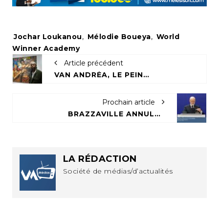
Tags:
Jochar Loukanou
,
Mélodie Boueya
,
World
Winner Academy
Article précédent
VAN ANDRÉA, LE PEINTRE QUI TRANSFORME LE PAGNE EN TÉMOIGNAGE VIVANT
Prochain article
BRAZZAVILLE ANNULE LE CONTRAT DE TERRES AVEC LE RWANDA POUR NON-RESPECT DES CLAUSES
LA RÉDACTION
Société de médias/d’actualités