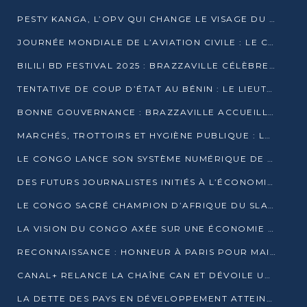
PESTY KANGA, L’OPV QUI CHANGE LE VISAGE DU REPORTAGE AU CONGO
JOURNÉE MONDIALE DE L’AVIATION CIVILE : LE CONGO MISE SUR L’INNOVATION ET LA SÉCURITÉ
BILILI BD FESTIVAL 2025 : BRAZZAVILLE CÉLÈBRE DIX ANS DE CRÉATION GRAPHIQUE AFRICAINE
TENTATIVE DE COUP D’ÉTAT AU BÉNIN : LE LIEUTENANT-COLONEL TIGRI S’AUTOPROCLAME CHEF D’UN COMITÉ MILITAIRE
BONNE GOUVERNANCE : BRAZZAVILLE ACCUEILLE LES PREMIÈRES JOURNÉES CONGOLAISES DE L’ÉVALUATION
MARCHÉS, TROTTOIRS ET HYGIÈNE PUBLIQUE : LE GOUVERNEMENT DURCIT LE TON
LE CONGO LANCE SON SYSTÈME NUMÉRIQUE DE VÉRIFICATION DU BOIS
DES FUTURS JOURNALISTES INITIÉS À L’ÉCONOMIE BLEUE DURABLE
LE CONGO SACRÉ CHAMPION D’AFRIQUE DU SLAM 2025
LA VISION DU CONGO AXÉE SUR UNE ÉCONOMIE BAS CARBONE AU RENDEZ-VOUS DE MONACO 2025
RECONNAISSANCE : HONNEUR À PARIS POUR MAIXENT RAOUL OMINGA
CANAL+ RELANCE LA CHAÎNE CAN ET DÉVOILE UNE OFFRE EXCEPTIONNELLE POUR DÉCEMBRE
LA DETTE DES PAYS EN DÉVELOPPEMENT ATTEINT UN SOMMET HISTORIQUE ENTRE 2022 ET 2024