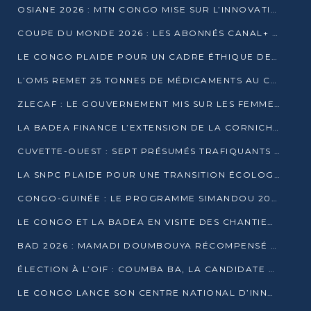
OSIANE 2026 : MTN CONGO MISE SUR L’INNOVATION POUR RELEVER LES DÉFIS AFRICAINS
COUPE DU MONDE 2026 : LES ABONNÉS CANAL+ AU CONGO DÉÇUS À QUELQUES JOURS DU COUP D’ENVOI
LE CONGO PLAIDE POUR UN CADRE ÉTHIQUE DE L’INTELLIGENCE ARTIFICIELLE À DAKAR
L’OMS REMET 25 TONNES DE MÉDICAMENTS AU CONGO POUR RENFORCER LA RIPOSTE AUX ÉPIDÉMIES
ZLECAF : LE GOUVERNEMENT MIS SUR LES FEMMES ENTREPRENEURES
LA BADEA FINANCE L’EXTENSION DE LA CORNICHE SUD DE BRAZZAVILLE
CUVETTE-OUEST : SEPT PRÉSUMÉS TRAFIQUANTS DE FAUNE INTERPELLÉS À EWO ET KELLÉ
LA SNPC PLAIDE POUR UNE TRANSITION ÉCOLOGIQUE PROGRESSIVE
CONGO-GUINÉE : LE PROGRAMME SIMANDOU 2040 AU CŒUR DES ÉCHANGES À LA BAD
LE CONGO ET LA BADEA EN VISITE DES CHANTIERS
BAD 2026 : MAMADI DOUMBOUYA RÉCOMPENSÉ PAR LE TROPHÉE BABACAR NDIAYE À BRAZZAVILLE
ÉLECTION À L’OIF : COUMBA BA, LA CANDIDATE DISCRÈTE QUI BOUSCULE LE JEU DIPLOMATIQUE
LE CONGO LANCE SON CENTRE NATIONAL D’INNOVATION