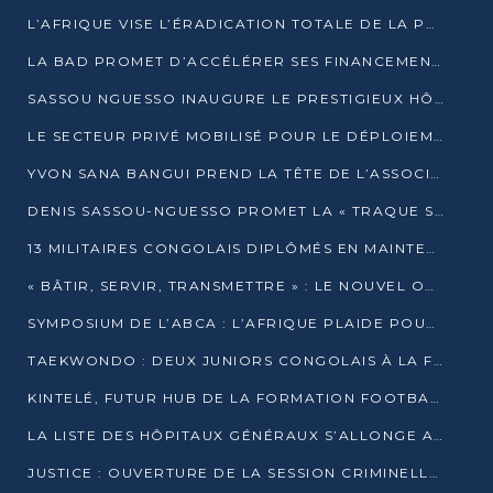
L’AFRIQUE VISE L’ÉRADICATION TOTALE DE LA POLIOMYÉLITE D’ICI 2026
LA BAD PROMET D’ACCÉLÉRER SES FINANCEMENTS AVEC LE MINISTÈRE DE L’ASSAINISSEMENT
SASSOU NGUESSO INAUGURE LE PRESTIGIEUX HÔTEL KEMPINSKI BRAZZAVILLE
LE SECTEUR PRIVÉ MOBILISÉ POUR LE DÉPLOIEMENT DE 19 MINI-CENTRALES SOLAIRES
YVON SANA BANGUI PREND LA TÊTE DE L’ASSOCIATION DES BANQUES CENTRALES AFRICAINES
DENIS SASSOU-NGUESSO PROMET LA « TRAQUE SANS RELÂCHE » DU GRAND BANDITISME
13 MILITAIRES CONGOLAIS DIPLÔMÉS EN MAINTENANCE INDUSTRIELLE APRÈS TROIS ANS DE FORMATION À L’UNIVERSITÉ MARIEN-NGOUABI
« BÂTIR, SERVIR, TRANSMETTRE » : LE NOUVEL OUVRAGE QUI INTERPELLE LES COLLECTIVITÉS
SYMPOSIUM DE L’ABCA : L’AFRIQUE PLAIDE POUR UN FINANCEMENT CLIMATIQUE ÉQUITABLE
TAEKWONDO : DEUX JUNIORS CONGOLAIS À LA FINALE D’OPEN SYRIES 2025 À ABIDJAN
KINTELÉ, FUTUR HUB DE LA FORMATION FOOTBALLISTIQUE AFRICAINE ?
LA LISTE DES HÔPITAUX GÉNÉRAUX S’ALLONGE AU CONGO
JUSTICE : OUVERTURE DE LA SESSION CRIMINELLE À BRAZZAVILLE AVEC 52 DOSSIERS AU RÔLE