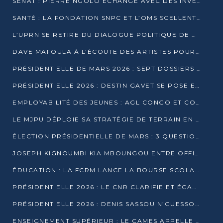
SÉNAT : PIERRE NGOLO ÉCHANGE AVEC DES INVESTISSEURS DU NUMÉRIQUE
SANTÉ : LA FONDATION SNPC ET L’OMS SCELLENT UN PARTENARIAT STRATÉGIQUE DE TROIS ANS
L’UPRN SE RETIRE DU DIALOGUE POLITIQUE DE DJAMBALA : TENSIONS DANS LE PRÉ-ÉLECTORAL CONGOLAIS
DAVE MAFOULA À L’ÉCOUTE DES ARTISTES POUR REDÉFINIR SA POLITIQUE CULTURELLE
PRÉSIDENTIELLE DE MARS 2026 : SEPT DOSSIERS DE CANDIDATURE ENREGISTRÉS À LA CLÔTURE DES DÉPÔTS
PRÉSIDENTIELLE 2026 : DESTIN GAVET SE POSE EN CANDIDAT DU « RAS-LE-BOL »
EMPLOYABILITÉ DES JEUNES : AGL CONGO ET CONGO TERMINAL S’ALLIENT À UCAC-ICAM
LE MJPU DÉPLOIE SA STRATÉGIE DE TERRAIN EN FAVEUR DE DSN
ÉLECTION PRÉSIDENTIELLE DE MARS : 3 QUESTIONS À UN EXPERT CONGOLAIS DE LA CYBERSÉCURITÉ
JOSEPH KIGNOUMBI KIA MBOUNGOU ENTRE OFFICIELLEMENT EN COURSE POUR LA PRÉSIDENTIELLE
ÉDUCATION : LA FCRM LANCE LA BOURSE SCOLAIRE FRANCINE-NTOUMI POUR PROMOUVOIR LES FILIÈRES SCIENTIFIQUES
PRÉSIDENTIELLE 2026 : LE CNR CLARIFIE ET ÉCARTE LA CANDIDATURE DU PASTEUR NTUMI
PRÉSIDENTIELLE 2026 : DENIS SASSOU N’GUESSO ANNONCE OFFICIELLEMENT SA CANDIDATURE
ENSEIGNEMENT SUPÉRIEUR : LE CAMES APPELLE À UNE UNIVERSITÉ AFRICAINE AXÉE SUR L’EMPLOYABILITÉ