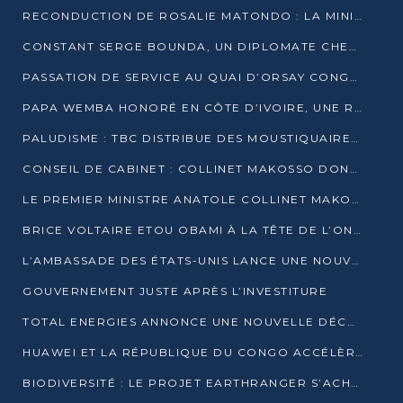
RECONDUCTION DE ROSALIE MATONDO : LA MINISTRE PROMET D’ACCÉLÉRER LE TRAITEMENT DES DOSSIERS ET DE RELEVER DE NOUVEAUX DÉFIS
CONSTANT SERGE BOUNDA, UN DIPLOMATE CHEVRONNÉ AUX COMMANDES DES AFFAIRES ÉTRANGÈRES
PASSATION DE SERVICE AU QUAI D’ORSAY CONGOLAIS : GAKOSSO PASSE LE FLAMBEAU À BOUNDA
PAPA WEMBA HONORÉ EN CÔTE D’IVOIRE, UNE RUE PORTE DÉSORMAIS SON NOM
PALUDISME : TBC DISTRIBUE DES MOUSTIQUAIRES DANS DEUX CSI DE BRAZZAVILLE
CONSEIL DE CABINET : COLLINET MAKOSSO DONNE SES DERNIÈRES ORIENTATIONS
LE PREMIER MINISTRE ANATOLE COLLINET MAKOSSO DÉMISSIONNE AVEC SON GOUVERNEMENT
BRICE VOLTAIRE ETOU OBAMI À LA TÊTE DE L’ONEC-C POUR TROIS ANS
L’AMBASSADE DES ÉTATS-UNIS LANCE UNE NOUVELLE COHORTE DU PROGRAMME ACCESS MICRO-SCHOLARSHIP
GOUVERNEMENT JUSTE APRÈS L’INVESTITURE
TOTAL ENERGIES ANNONCE UNE NOUVELLE DÉCOUVERTE D’HYDROCARBURES SUR LE PERMIS MOHO AU LARGE DU CONGO
HUAWEI ET LA RÉPUBLIQUE DU CONGO ACCÉLÈRENT LEUR PARTENARIAT
BIODIVERSITÉ : LE PROJET EARTHRANGER S’ACHÈVE, MAIS LES DÉFIS DEMEURENT