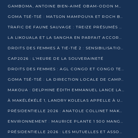
GAMBOMA, ANTOINE BIEN-AIMÉ OBAM-ODON MOBILISE LES 32 148 ÉLECTEURS EN FAVEUR DE DENIS SASSOU NGUESSO
GOMA TSÉ-TSÉ : MATSON MAMPOUYA ET ROCH BREDIN BISSALA NKOUNKOU EN CAMPAGNE DE PROXIMITÉ
TRAFIC DE FAUNE SAUVAGE : TREIZE PRÉSUMÉS TRAFIQUANTS INTERPELLÉS AU CONGO EN 2025
LA LIKOUALA ET LA SANGHA EN PARFAIT ACCORD AVEC LE PROJET DE SOCIÉTÉ DU CANDIDAT DENIS SASSOU-N’GUESSO
DROITS DES FEMMES À TIÉ-TIÉ 2 : SENSIBILISATION ET PÉDAGOGIE SUR LE DROIT DE VOTE
CAP2026 : L’HEURE DE LA SOUVERAINETÉ
DROITS DES FEMMES : AGL CONGO ET CONGO TERMINAL METTENT EN AVANT LE LEADERSHIP FÉMININ
GOMA TSÉ-TSÉ : LA DIRECTION LOCALE DE CAMPAGNE INTENSIFIE LA SENSIBILISATION DANS LES VILLAGES
MAKOUA : DELPHINE ÉDITH EMMANUEL LANCE LA CAMPAGNE POUR DENIS SASSOU-N’GUESSO
À MAKÉLÉKÉLÉ 1, LANDRY KOLELAS APPELLE À UNE MOBILISATION MASSIVE EN FAVEUR DE DENIS SASSOU-N’GUESSO
PRÉSIDENTIELLE 2026 : ANATOLE COLLINET MAKOSSO DÉFEND LE PROJET DE SOCIÉTÉ DE DENIS SASSOU NGUESSO
ENVIRONNEMENT : MAURICE PLANTE 1 500 MANGROVES POUR HONORER WANGARI MAATHAI
PRÉSIDENTIELLE 2026 : LES MUTUELLES ET ASSOCIATIONS S’IMPLIQUENT DANS LA CAMPAGNE ÉLECTORALE À TIÉ-TIÉ 2 (POINTE-NOIRE)