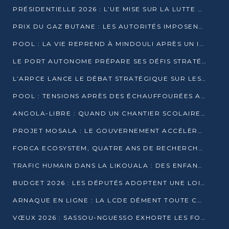
PRÉSIDENTIELLE 2026 : L’UE MISE SUR LA LUTTE CONTRE LA DÉSINFORMATION
PRIX DU GAZ BUTANE : LES AUTORITÉS IMPOSENT LE RESPECT DES PRIX RÉGLEMENTÉS
POOL : LA VIE REPREND À MINDOULI APRÈS UN INCIDENT ARMÉ SUR LA RN1
LE PORT AUTONOME PRÉPARE SES DÉFIS STRATÉGIQUES DE 2026
L’ARPCE LANCE LE DÉBAT STRATÉGIQUE SUR LES DONNÉES, L’IA ET LA FINANCE NUMÉRIQUE AU CONGO
POOL : TENSIONS APRÈS DES ÉCHAUFFOURÉES ARMÉES ENTRE DGSP ET EX-MILICIENS NINJA
ANGOLA-LIBRE : QUAND UN CHANTIER SCOLAIRE DEVIENT LE MIROIR D’UN CONGO EN MOUVEMENT
PROJET MOSALA : LE GOUVERNEMENT ACCÉLÈRE L’INSERTION DES JEUNES EN 2026
FORCA ECOSYSTEM, QUATRE ANS DE RECHERCHE DE TERRAIN AVANT UN LANCEMENT OFFICIEL EN 2026
TRAFIC HUMAIN DANS LA LIKOUALA : DES ENFANTS AUTOCHTONES RÉDUITS AU TRAVAIL FORCÉ
BUDGET 2026 : LES DÉPUTÉS ADOPTENT UNE LOI DES FINANCES DE PLUS DE 2500 MILLIARDS FCFA
ARNAQUE EN LIGNE : LA LCDE DÉMENT TOUTE CAMPAGNE DE RECRUTEMENT
VŒUX 2026 : SASSOU-NGUESSO EXHORTE LES FORCES VIVES À RENFORCER L’UNITÉ