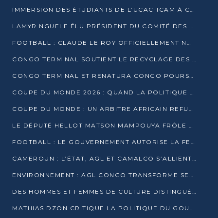
IMMERSION DES ÉTUDIANTS DE L’UCAC-ICAM À CONGO TERMINAL
LAMYR NGUELE ÉLU PRÉSIDENT DU COMITÉ DES MEMBRES D’HONNEUR DU PCT
FOOTBALL : CLAUDE LE ROY OFFICIELLEMENT NOMMÉ SÉLECTIONNEUR DU CONGO
CONGO TERMINAL SOUTIENT LE RECYCLAGE DES DÉCHETS PLASTIQUES À POINTE-NOIRE
CONGO TERMINAL ET RENATURA CONGO POURSUIVENT LEUR COMBAT POUR LA BIODIVERSITÉ
COUPE DU MONDE 2026 : QUAND LA POLITIQUE MENACE L’UNIVERSALITÉ DU FOOTBALL
COUPE DU MONDE : UN ARBITRE AFRICAIN REFUSÉ À L’ENTRÉE DES ÉTATS-UNIS
LE DÉPUTÉ HELLOT MATSON MAMPOUYA FRÔLE LA MORT LORS D’UNE EMBUSCADE DZNS LE POOL
FOOTBALL : LE GOUVERNEMENT AUTORISE LA FECOFOOT À OCCUPER LES COMPLEXES SPORTIFS
CAMEROUN : L’ÉTAT, AGL ET CAMALCO S’ALLIENT POUR UN MÉGA-PROJET FERROVIAIRE
ENVIRONNEMENT : AGL CONGO TRANSFORME SES DÉCHETS EN OUTILS DE FORMATION
DES HOMMES ET FEMMES DE CULTURE DISTINGUÉS POUR LEUR ENGAGEMENT PAR BANTOU CULTURE
MATHIAS DZON CRITIQUE LA POLITIQUE DU GOUVERNEMENT ET ALERTE SUR LA DETTE DU CONGO