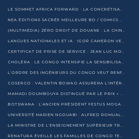
LE SOMMET AFRICA FORWARD : LA CONCRÉTISATION DE PARTENARIATS ÉQUILIBRÉS ET TOURNÉS VERS L’AVENIR ENTRE LE CONTINENT AFRICAIN ET LA FRANCE
NEA ÉDITIONS SACRÉE MEILLEURE BD / COMICS D’AFRIQUE AU KENYA
(MULTIMÉDIA) ZÉRO DROIT DE DOUANE : LA CHINE ET L’AFRIQUE VERS UNE PROXIMITÉ SANS PRÉCÉDENT (PAPIER GÉNÉRAL)
LANGUES NATIONALES ET IA : IGOR CAMERON VEUT ARRIMER LA STRATÉGIE IA À LA LOI SUR LA RECHERCHE
CERTIFICAT DE PRISE DE SERVICE : JEAN LUC MOUTHOU DÉMENT UNE « FAKE NEWS »
CHOLÉRA : LE CONGO INTENSIFIE LA SENSIBILISATION AU MARCHÉ DE TALANGAÏ
L’ORDRE DES INGÉNIEURS DU CONGO VEUT RENFORCER L’ÉTHIQUE ET LA CRÉDIBILITÉ DE LA PROFESSION
COSERCO : VALENTIN BOWAO ASSURERA L’INTÉRIM À LA TÊTE DU BUREAU EXÉCUTIF NATIONAL
MAMADI DOUMBOUYA DISTINGUÉ PAR LE PRIX « SUPER GRAND BÂTISSEUR BABACAR N’DIAYE »
BOTSWANA : L’ANCIEN PRÉSIDENT FESTUS MOGAE EST MORT À 86 ANS
UNIVERSITÉ MARIEN NGOUABI : ALFRED ROMUALD NGUYA POATY SOUTIENT UNE THÈSE SUR LE PARADOXE DE LA CROISSANCE EN ZONE CEMAC
LA MINISTRE DE L’ENSEIGNEMENT SUPÉRIEUR TRACE SA FEUILLE DE ROUTE
RENATURA ÉVEILLE LES FAMILLES DE CONGO TERMINAL À LA PROTECTION DE L’ENVIRONNEMENT