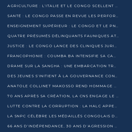
AGRICULTURE : L’ITALIE ET LE CONGO SCELLENT UN PARTENARIAT POUR UNE PRODUCTION LOCALE DURABLE
SANTÉ : LE CONGO PASSE EN REVUE LES PERFORMANCES DE SES HÔPITAUX À MI-PARCOURS
ENSEIGNEMENT SUPÉRIEUR : LE CONGO ET LE PNUD VEULENT RAPPROCHER LA FORMATION UNIVERSITAIRE DES BESOINS DU MARCHÉ DE L’EMPLOI
QUATRE PRÉSUMÉS DÉLINQUANTS FAUNIQUES ATTENDUS DEVANT LA JUSTICE POUR TRAFIC D’IVOIRE
JUSTICE : LE CONGO LANCE DES CLINIQUES JURIDIQUES POUR RAPPROCHER LE DROIT DES CITOYENS
FRANCOPHONIE : COUMBA BA INTENSIFIE SA CAMPAGNE POUR LA SUCCESSION À LA TÊTE DE L’OIF
DRAME SUR LA SANGHA : UNE EMBARCATION TRANSPORTANT DES FIDÈLES DE « NZAMBÉ YA L’HUILE » FAIT NAUFRAGE À OUESSO
DES JEUNES S’INITIENT À LA GOUVERNANCE CONTINENTALE À BRAZZAVILLE
ANATOLE COLLINET MAKOSSO REND HOMMAGE À JEAN-PAUL PIGASSE
70 ANS APRÈS SA CRÉATION, LA CNS ENGAGE LE VIRAGE DE LA DIGITALISATION
LUTTE CONTRE LA CORRUPTION : LA HALC APPELLE À PASSER DES DISCOURS AUX ACTES
LA SNPC CÉLÈBRE LES MÉDAILLÉS CONGOLAIS DES OLYMPIADES PANAFRICAINES DE MATHÉMATIQUES 2026
66 ANS D’INDÉPENDANCE, 30 ANS D’AGRESSION RWANDAISE : 4 PRÉSIDENCES, UN ÉCHEC COLLECTIF