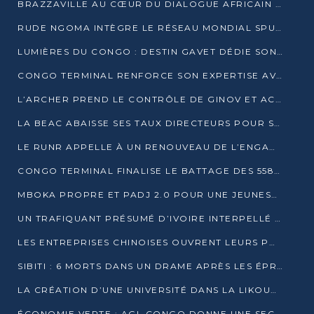
BRAZZAVILLE AU CŒUR DU DIALOGUE AFRICAIN SUR LES OBJECTIFS DE DÉVELOPPEMENT DURABLE
RUDE NGOMA INTÈGRE LE RÉSEAU MONDIAL SPUTNIK PRO APRÈS UNE FORMATION À MOSCOU
LUMIÈRES DU CONGO : DESTIN GAVET DÉDIE SON PRIX À L’UNITÉ NATIONALE ET À LA JEUNESSE
CONGO TERMINAL RENFORCE SON EXPERTISE AVEC NEUF NOUVEAUX FORMATEURS EN ENGINS PORTUAIRES
L’ARCHER PREND LE CONTRÔLE DE GINOV ET ACCÉLÈRE SON VIRAGE NUMÉRIQUE
LA BEAC ABAISSE SES TAUX DIRECTEURS POUR SOUTENIR LA CROISSANCE EN ZONE CEMAC
LE RUNR APPELLE À UN RENOUVEAU DE L’ENGAGEMENT MILITANT
CONGO TERMINAL FINALISE LE BATTAGE DES 558 PIEUX DU FUTUR QUAI DU MÔLE EST
MBOKA PROPRE ET PADJ 2.0 POUR UNE JEUNESSE PLUS AUTONOME
UN TRAFIQUANT PRÉSUMÉ D’IVOIRE INTERPELLÉ À DOLISIE
LES ENTREPRISES CHINOISES OUVRENT LEURS PORTES AUX JEUNES DIPLÔMÉS
SIBITI : 6 MORTS DANS UN DRAME APRÈS LES ÉPREUVES DU BEPC
LA CRÉATION D’UNE UNIVERSITÉ DANS LA LIKOUALA AU CŒUR D’UNE RÉFLEXION NATIONALE
ÉCONOMIE VERTE : AGL CONGO DONNE UNE SECONDE VIE À SES DÉCHETS INDUSTRIELS