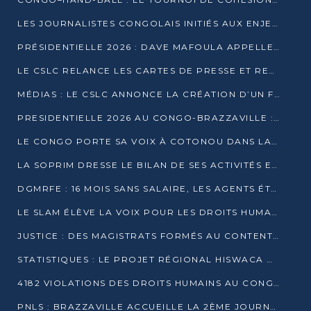
LES JOURNALISTES CONGOLAIS INITIÉS AUX ENJEUX DE L’ÉCONOMIE BLEUE
PRÉSIDENTIELLE 2026 : DAVE MAFOULA APPELLE LES CONGOLAIS À UN « NOUVEAU DÉPART »
LE CSLC RELANCE LES CARTES DE PRESSE ET RECONNAÎT OFFICIELLEMENT LES MÉDIAS EN LIGNE
MÉDIAS : LE CSLC ANNONCE LA CRÉATION D’UN FONDS D’APPUI À LA PRESSE
PRESIDENTIELLE 2026 AU CONGO-BRAZZAVILLE : UN CASTING ÉLARGI
LE CONGO PORTE SA VOIX À COTONOU DANS LA LUTTE CONTRE LA TUBERCULOSE
LA SOPRIM DRESSE LE BILAN DE SES ACTIVITÉS ET FIXE DE NOUVELLES PRIORITÉS
DGMRFE : 16 MOIS SANS SALAIRE, LES AGENTS ÉTOUFFENT DANS LE SILENCE
LE SLAM ÉLÈVE LA VOIX POUR LES DROITS HUMAINS À BRAZZAVILLE
JUSTICE : DES MAGISTRATS FORMÉS AU CONTENTIEUX DE LA PROPRIÉTÉ INTELLECTUELLE
STATISTIQUES : LE PROJET RÉGIONAL HISWACA OFFICIELLEMENT LANCÉ AU CONGO
4182 VIOLATIONS DES DROITS HUMAINS AU CONGO EN 2025 SELON LE CAD
PNLS : BRAZZAVILLE ACCUEILLE LA 2ÈME JOURNÉE SCIENTIFIQUE SUR LE VIH/SIDA