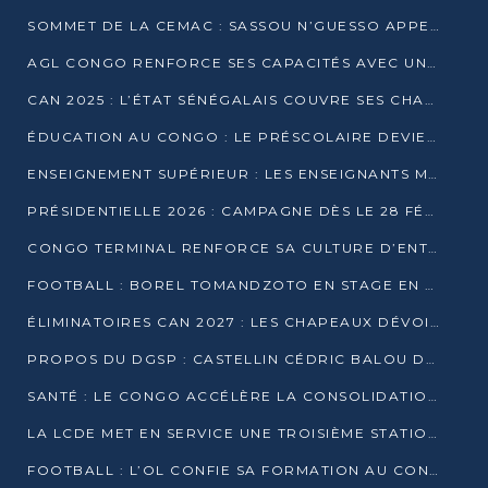
SOMMET DE LA CEMAC : SASSOU N’GUESSO APPELLE À LA VIGILANCE FACE AUX RISQUES ÉCONOMIQUES
AGL CONGO RENFORCE SES CAPACITÉS AVEC UNE GRUE DE 250 TONNES
CAN 2025 : L’ÉTAT SÉNÉGALAIS COUVRE SES CHAMPIONS D’AFRIQUE DE RÉCOMPENSES EXCEPTIONNELLES
ÉDUCATION AU CONGO : LE PRÉSCOLAIRE DEVIENT OBLIGATOIRE, LE BTS CONSACRÉ DIPLÔME D’ÉTAT
ENSEIGNEMENT SUPÉRIEUR : LES ENSEIGNANTS MAINTIENNENT LA GRÈVE ET EXIGENT UN ACCORD ÉCRIT AVEC L’ÉTAT
PRÉSIDENTIELLE 2026 : CAMPAGNE DÈS LE 28 FÉVRIER, SCRUTIN LES 12 ET 15 MARS
CONGO TERMINAL RENFORCE SA CULTURE D’ENTREPRISE AVEC LE PROGRAMME « WIN TOGETHER »
FOOTBALL : BOREL TOMANDZOTO EN STAGE EN ESPAGNE AVEC POLISSYA FC
ÉLIMINATOIRES CAN 2027 : LES CHAPEAUX DÉVOILÉS, LE CONGO FIXÉ SUR SON SORT
PROPOS DU DGSP : CASTELLIN CÉDRIC BALOU DÉNONCE DES PROPOS INTIMIDANTS
SANTÉ : LE CONGO ACCÉLÈRE LA CONSOLIDATION DE L’OFFRE DE SOINS
LA LCDE MET EN SERVICE UNE TROISIÈME STATION D’EAU POTABLE À MFILOU
FOOTBALL : L’OL CONFIE SA FORMATION AU CONGOLAIS CHRISTIAN BASSILA