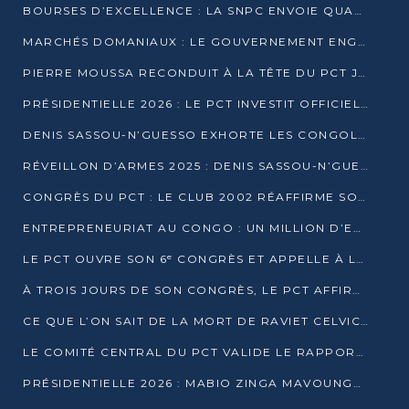
BOURSES D’EXCELLENCE : LA SNPC ENVOIE QUATRE NOUVEAUX TALENTS CONGOLAIS SE FORMER À BAKOU
MARCHÉS DOMANIAUX : LE GOUVERNEMENT ENGAGE LA STRUCTURATION DES TAXES D’ASSAINISSEMENT
PIERRE MOUSSA RECONDUIT À LA TÊTE DU PCT JUSQU’EN 2031
PRÉSIDENTIELLE 2026 : LE PCT INVESTIT OFFICIELLEMENT DENIS SASSOU NGUESSO
DENIS SASSOU-N’GUESSO EXHORTE LES CONGOLAIS À L’UNITÉ ET AU FAIR-PLAY DÉMOCRATIQUE EN 2026
RÉVEILLON D’ARMES 2025 : DENIS SASSOU-N’GUESSO GARANTIT DES ÉLECTIONS 2026 PAISIBLES ET SÉCURISÉES
CONGRÈS DU PCT : LE CLUB 2002 RÉAFFIRME SON SOUTIEN À DENIS SASSOU-N’GUESSO POUR 2026
ENTREPRENEURIAT AU CONGO : UN MILLION D’EUROS POUR FINANCER LES STARTUPS DÈS 2026
LE PCT OUVRE SON 6ᵉ CONGRÈS ET APPELLE À LA CANDIDATURE DE DENIS SASSOU NGUESSO
À TROIS JOURS DE SON CONGRÈS, LE PCT AFFIRME AVOIR ATTEINT TOUS SES OBJECTIFS
CE QUE L’ON SAIT DE LA MORT DE RAVIET CELVIC N’TSIANTSIE
LE COMITÉ CENTRAL DU PCT VALIDE LE RAPPORT DU CONGRÈS ET SOUTIENT DENIS SASSOU N’GUESSO
PRÉSIDENTIELLE 2026 : MABIO ZINGA MAVOUNGOU DÉCLARE SA CANDIDATURE ET CHARGE LE BILAN DU PCT