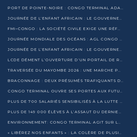
PORT DE POINTE-NOIRE : CONGO TERMINAL ADAPTE SON DRAGAGE AUX SABLES BITUMINEUX
JOURNÉE DE L’ENFANT AFRICAIN : LE GOUVERNEMENT RÉAFFIRME SON ENGAGEMENT POUR L’ACCÈS À L’EAU ET À L’ASSAINISSEMENT
FMI–CONGO : LA SOCIÉTÉ CIVILE EXIGE UNE RÉFORME DE LA FISCALITÉ PÉTROLIÈRE
JOURNÉE MONDIALE DES OCÉANS : AGL CONGO MOBILISE SES COLLABORATEURS POUR LA PRÉSERVATION DE LA BIODIVERSITÉ MARINE
JOURNÉE DE L’ENFANT AFRICAIN : LE GOUVERNEMENT MOBILISÉ POUR L’HYGIÈNE DANS LES ORPHELINATS
LCDE DÉMENT L’OUVERTURE D’UN PORTAIL DE RECRUTEMENT ET APPELLE À LA VIGILANCE
TRAVERSÉE DU MAYOMBE 2026 : UNE MARCHE POUR SENSIBILISER ET DÉPISTER AU DIABÈTE
BRACONNAGE : DEUX PRÉSUMÉS TRAFIQUANTS D’HIPPOPOTAME ÉCROUÉS À BRAZZAVILLE
CONGO TERMINAL OUVRE SES PORTES AUX FUTURS INGÉNIEURS DE L’UCAC-ICAM
PLUS DE 700 SALARIÉS SENSIBILISÉS À LA LUTTE CONTRE LA TUBERCULOSE À CONGO TERMINAL
PLUS DE 149 000 ÉLÈVES À L’ASSAUT DU DERNIER CEPE
ENVIRONNEMENT: CONGO TERMINAL AGIT SUR LE TERRAIN ET FORME LES PLUS JEUNES
« LIBÉREZ NOS ENFANTS » : LA COLÈRE DE PLUSIEURS MÈRES À BRAZZAVILLE CONTRE LA DGSP