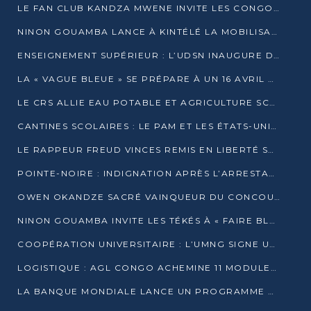
LE FAN CLUB KANDZA MWENE INVITE LES CONGOLAIS À UNE FORTE AFFLUENCE AU STADE DE KINTÉLÉ
NINON GOUAMBA LANCE À KINTÉLÉ LA MOBILISATION POUR L’INVESTITURE DR DSN
ENSEIGNEMENT SUPÉRIEUR : L’UDSN INAUGURE DES LABORATOIRES POUR BOOSTER LA FORMATION PRATIQUE
LA « VAGUE BLEUE » SE PRÉPARE À UN 16 AVRIL HISTORIQUE
LE CRS ALLIE EAU POTABLE ET AGRICULTURE SCOLAIRE AU CŒUR DE LA TRANSFORMATION DES ÉCOLES RURALES
CANTINES SCOLAIRES : LE PAM ET LES ÉTATS-UNIS AU CONTACT DES ÉCOLIERS DE KINKALA
LE RAPPEUR FREUD VINCES REMIS EN LIBERTÉ SOUS PRESSION MÉDIATIQUE
POINTE-NOIRE : INDIGNATION APRÈS L’ARRESTATION DU RAPPEUR FREUD VINCES
OWEN OKANDZE SACRÉ VAINQUEUR DU CONCOURS SLAM POUR LA VIE
NINON GOUAMBA INVITE LES TÉKÉS À « FAIRE BLOC » POUR PESER DANS LE DÉBAT NATIONAL
COOPÉRATION UNIVERSITAIRE : L’UMNG SIGNE UN ACCORD STRATÉGIQUE AVEC L’UNIVERSITÉ HAINAN EN CHINE
LOGISTIQUE : AGL CONGO ACHEMINE 11 MODULES GÉANTS JUSQU’À BRAZZAVILLE
LA BANQUE MONDIALE LANCE UN PROGRAMME DE 394 MILLIONS DE DOLLARS POUR LE BASSIN DU CONGO