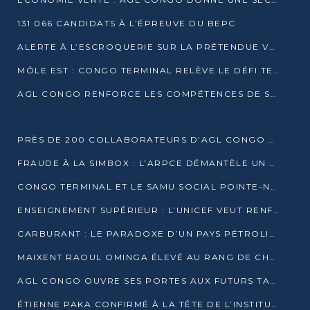
131 066 CANDIDATS À L’ÉPREUVE DU BEPC
ALERTE À L’ESCROQUERIE SUR LA PRÉTENDUE VENTE DE PARCELLES AFAT
MÔLE EST : CONGO TERMINAL RELÈVE LE DÉFI TECHNIQUE DES SABLES BITUMINEUX
AGL CONGO RENFORCE LES COMPÉTENCES DE SES ÉQUIPES AVEC LA CERTIFICATION CACES® R483
PRÈS DE 200 COLLABORATEURS D’AGL CONGO EN FORMATION JUSQU’EN JUILLET
FRAUDE À LA SIMBOX : L’ARPCE DÉMANTÈLE UN RÉSEAU UTILISANT DES CARTES SIM OUGANDAISES
CONGO TERMINAL ET LE SAMU SOCIAL POINTE-NOIRE RENOUVELLENT LEUR PARTENARIAT EN FAVEUR DES JEUNES VULNÉRABLES
ENSEIGNEMENT SUPÉRIEUR : L’UNICEF VEUT RENFORCER LA RECHERCHE SUR LES QUESTIONS DE L’ENFANCE
CARBURANT : LE PARADOXE D’UN PAYS PÉTROLIER CONFRONTÉ À DES PÉNURIES RÉCURRENTES
MAIXENT RAOUL OMINGA ÉLEVÉ AU RANG DE CHEVALIER DE L’ORDRE DE L’AMITIÉ ENTRE LA RUSSIE ET LE CONGO
AGL CONGO OUVRE SES PORTES AUX FUTURS TALENTS DE LA LOGISTIQUE
ÉTIENNE PAKA CONFIRMÉ À LA TÊTE DE L’INSTITUT GÉOGRAPHIQUE NATIONAL