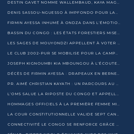
DESTIN GAVET NOMME WALLEMBAUD, KAYA MAGANE, BOUDZIKA ET MBOUSSA-ELLAH AUX COMMANDES DE SA CAMPAGNE
DENIS SASSOU-NGUESSO À IMPFONDO POUR LANCER LE CORRIDOR 13
FIRMIN AYESSA INHUMÉ À ONDZA DANS L’ÉMOTION ET LE RECUEILLEMENT
BASSIN DU CONGO : LES ÉTATS FORESTIERS MISENT SUR LES MARCHÉS CARBONE
LES SAGES DE MOUYONDZI APPELLENT À VOTER DENIS SASSOU-NGUESSO
LE CLUB 2002-PUR SE MOBILISE POUR LA CAMPAGNE
JOSEPH KIGNOUMBI KIA MBOUNGOU À L’ÉCOUTE DE TALANGAÏ
DÉCÈS DE FIRMIN AYESSA : DRAPEAUX EN BERNE LUNDI
PR. AIMÉ CHRISTIAN KAYATH : UN PARCOURS AU SERVICE DE LA RECHERCHE ET DE L’INNOVATION
L’OMS SALUE LA RIPOSTE DU CONGO ET APPELLE À DES RÉFORMES DURABLES
HOMMAGES OFFICIELS À LA PREMIÈRE FEMME MINISTRE DU CONGO
LA COUR CONSTITUTIONNELLE VALIDE SEPT CANDIDATURES POUR LA PRÉSIDENTIELLE
CONNECTIVITÉ LE CONGO SE RENFORCE GRÂCE AU CÂBLE 2AFRICA