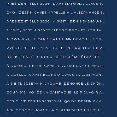
PRÉSIDENTIELLE 2026 : DAVE MAFOULA LANCE SA « VAGUE DU NOUVEAU DÉPART » À IMPFONDO
OYO : DESTIN GAVET APPELLE À L’ALTERNANCE ET À LA RESPONSABILITÉ DE LA JEUNESSE
PRÉSIDENTIELLE 2026 : À SIBITI, DENIS SASSOU-N’GUESSO PARIE SUR LES RESSOURCES DE LA LEKOUMOU
À EWO, DESTIN GAVET ELENGO PROMET HÔPITAL, CHEMIN DE FER ET AUDIT DES FINANCES PUBLIQUES
À OWANDO, LE CANDIDAT DU MR DÉROULE SON PROGRAMME DE “CHANGEMENT”
PRÉSIDENTIELLE 2026 : CULTE INTERRELIGIEUX POUR LA PAIX À OUENZÉ
DOLISIE EN BLEU POUR LA DEUXIÈME ÉTAPE DE CAMPAGNE DE DSN
À OUESSO, DESTIN GAVET PROMET UNE UNIVERSITÉ POUR LA SANGHA
À OUESSO, GAVET ELONGO LANCE SA CAMPAGNE SOUS LE SIGNE DU RENOUVEAU
À SIBITI, JOSEPH KIGNOUMBI DÉNONCE LE CHÔMAGE ET LES DÉFAILLANCES DE L’ÉTAT
COUP D’ENVOI DE LA CAMPAGNE, LE POUVOIR À POINTE-NOIRE, L’OPPOSITION À OUESSO ET SIBITI
DES OUVRIERS TABASSÉS AU QG DE DESTIN GAVET À 24 HEURES DE L’OUVERTURE DE LA CAMPAGNE
AGL CONGO ENGAGE LA CERTIFICATION DE 21 GRUTIERS AUX NORMES INTERNATIONALES