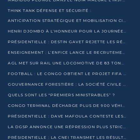
THINK TANK DÉFENSE ET SÉCURITÉ :
ANTICIPATION STRATÉGIQUE ET MOBILISATION CITOYENNE POUR NOTRE SOUVERAINETÉ NATIONALE
HENRI DJOMBO À L’HONNEUR POUR LA JOURNÉE MONDIALE DU THÉÂTRE
PRÉSIDENTIELLE : DESTIN GAVET REJETTE LES RÉSULTATS ET APPELLE À UN DIALOGUE NATIONAL
ENSEIGNEMENT : L’ENFICE LANCE LE RECRUTEMENT DE SA PREMIÈRE PROMOTION DE PROFESSEURS DES ÉCOLES
AGL MET SUR RAIL UNE LOCOMOTIVE DE 83 TONNES À POINTE-NOIRE
FOOTBALL : LE CONGO OBTIENT LE PROJET FIFA ARENA POUR SES 15 DÉPARTEMENTS
GOUVERNANCE FORESTIÈRE : LA SOCIÉTÉ CIVILE CONGOLAISE AFFICHE SES PRIORITÉS POUR 2026
QUELS SONT LES “PREMIERS MINISTRABLES” ?
CONGO TERMINAL DÉCHARGE PLUS DE 900 VÉHICULES EN QUELQUES HEURES
PRÉSIDENTIELLE : DAVE MAFOULA CONTESTE LES RÉSULTATS PROVISOIRES
LA DGSP ANNONCE UNE RÉPRESSION PLUS STRICTE CONTRE LES MOTO-TAXIS
PRÉSIDENTIELLE : LA CNEI TRANSMET LES RÉSULTATS PROVISOIRES À LA COUR CONSTITUTIONNELLE