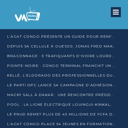
L’ACAT CONGO PRÉSENTE UN GUIDE POUR RENFORCER LES GARANTIES JUDICIAIRES EN GARDE À VUE
DEPUIS SA CELLULE À OUESSO, JONAS FRED MAKITA DÉNONCE CE QU’IL QUALIFIE DE DÉNI DE JUSTICE
BRACONNAGE : 3 TRAFIQUANTS D’IVOIRE LOURDEMENT CONDAMNÉS À DJAMBALA
POINTE-NOIRE : CONGO TERMINAL FRANCHIT UN CAP HISTORIQUE AVEC 99 MOUVEMENTS/HEURE
KELLÉ, L’ELDORADO DES PROFESSIONNELLES DU SEXE
LE PARTI DPC LANCE SA CAMPAGNE D’ADHÉSIONS ET VEUT STRUCTURER SA PRÉSENCE DANS LES 15 DÉPARTEMENTS
MACKY SALL À DAKAR : UNE RENCONTRE PRÉSIDENTIELLE QUI DIVISE L’OPINION SÉNÉGALAISE
POOL : LA LIGNE ÉLECTRIQUE LOUINGUI-KINKALA-BOKO MISE EN SERVICE
LE PNUD REMET PLUS DE 49 MILLIONS DE FCFA D’ÉQUIPEMENTS POUR ACCÉLÉRER LA NUMÉRISATION DU SYSTÈME DE SANTÉ
L’ACAT CONGO PLACE 54 JEUNES EN FORMATION PROFESSIONNELLE