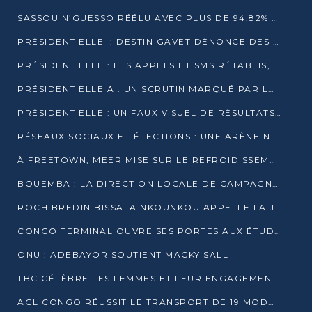
SASSOU N’GUESSO RÉÉLU AVEC PLUS DE 94,82% DES VOIX
PRÉSIDENTIELLE : DESTIN GAVET DÉNONCE DES IRRÉGULARITÉS ET REVENDIQUE LA VICTOIRE
PRÉSIDENTIELLE : LES APPELS ET SMS RÉTABLIS, INTERNET RESTE BLOQUÉ
PRÉSIDENTIELLE A : UN SCRUTIN MARQUÉ PAR LA COUPURE D’INTERNET ET UNE AFFLUENCE TIMIDE À BRAZZAVILLE
PRÉSIDENTIELLE : UN FAUX VISUEL DE RÉSULTATS CIRCULE
RÉSEAUX SOCIAUX ET ÉLECTIONS : UNE ARÈNE NUMÉRIQUE EN PLEINE MUTATION AU CONGO
À FREETOWN, MEER MISE SUR LE REFROIDISSEMENT PASSIF FACE À LA CHALEUR EXTRÊME
BOUEMBA : LA DIRECTION LOCALE DE CAMPAGNE DE DENIS SASSOU N’GUESSO MULTIPLIE LES ACTIVITÉS DE MOBILISATION
ROCH BREDIN BISSALA NKOUNKOU APPELLE LA JEUNESSE DE GOMA TSÉ-TSÉ À UN VOTE MASSIF POUR DENIS SASSOU NGUESSO
CONGO TERMINAL OUVRE SES PORTES AUX ÉTUDIANTS EN TRANSPORT ET LOGISTIQUE
ONU : ADEBAYOR SOUTIENT MACKY SALL
TBC CÉLÈBRE LES FEMMES ET LEUR ENGAGEMENT À L’OCCASION DU 8 MARS
AGL CONGO RÉUSSIT LE TRANSPORT DE 19 MODULES HORS GABARIT ENTRE POINTE-NOIRE ET BRAZZAVILLE