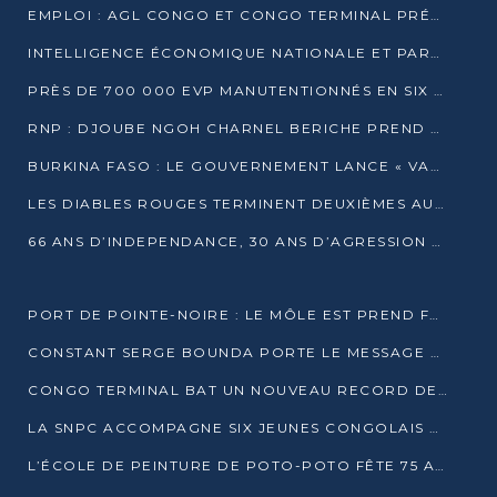
EMPLOI : AGL CONGO ET CONGO TERMINAL PRÉSÉLECTIONNENT PLUS DE 70 JEUNES À POINTE-NOIRE
INTELLIGENCE ÉCONOMIQUE NATIONALE ET PARTENARIATS INTERNATIONAUX : VERS UNE DOCTRINE SOUVERAINE DE SÉCURITÉ ÉCONOMIQUE
PRÈS DE 700 000 EVP MANUTENTIONNÉS EN SIX MOIS PAR CONGO TERMINAL
RNP : DJOUBE NGOH CHARNEL BERICHE PREND LES RÊNES DU PARTI
BURKINA FASO : LE GOUVERNEMENT LANCE « VACANCES UTILES 2026 » POUR FORMER LES ÉLÈVES À 15 MÉTIERS
LES DIABLES ROUGES TERMINENT DEUXIÈMES AU CHAMPIONNAT D’AFRIQUE ZONE 3
66 ANS D’INDEPENDANCE, 30 ANS D’AGRESSION RWAN DAISE : 4 PRESIDENCES, UN ECHEC COLLECTIF
PORT DE POINTE-NOIRE : LE MÔLE EST PREND FORME ET VISE LES GÉANTS DES MERS
CONSTANT SERGE BOUNDA PORTE LE MESSAGE DE COMPASSION DE DENIS SASSOU NGUESSO EN IRAN
CONGO TERMINAL BAT UN NOUVEAU RECORD DE PRODUCTIVITÉ AU PORT DE POINTE-NOIRE
LA SNPC ACCOMPAGNE SIX JEUNES CONGOLAIS AUX OLYMPIADES PANAFRICAINES DE MATHÉMATIQUES
L’ÉCOLE DE PEINTURE DE POTO-POTO FÊTE 75 ANS AU SERVICE DE L’ART CONGOLAIS