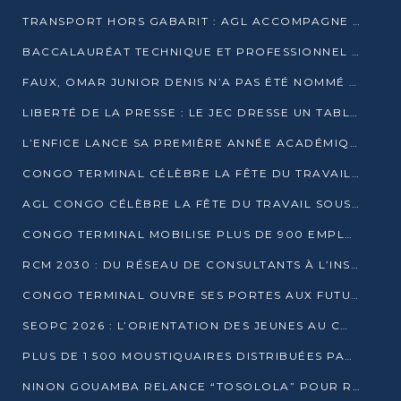
TRANSPORT HORS GABARIT : AGL ACCOMPAGNE LE DÉVELOPPEMENT DU SECTEUR BRASSICOLE AU CONGO
BACCALAURÉAT TECHNIQUE ET PROFESSIONNEL : 16 352 CANDIDATS LANCÉS DANS LES ÉPREUVES D’EPS
FAUX, OMAR JUNIOR DENIS N’A PAS ÉTÉ NOMMÉ AIDE DE CAMP ADJOINT DE DENIS SASSOU NGUESSO
LIBERTÉ DE LA PRESSE : LE JEC DRESSE UN TABLEAU PRÉOCCUPANT AU CONGO
L’ENFICE LANCE SA PREMIÈRE ANNÉE ACADÉMIQUE AVEC 100 FUTURS ENSEIGNANTS
CONGO TERMINAL CÉLÈBRE LA FÊTE DU TRAVAIL AVEC SES COLLABORATEURS À POINTE-NOIRE
AGL CONGO CÉLÈBRE LA FÊTE DU TRAVAIL SOUS LE SIGNE DE LA COHÉSION
CONGO TERMINAL MOBILISE PLUS DE 900 EMPLOYÉS AUTOUR DE LA SÉCURITÉ AU TRAVAIL
RCM 2030 : DU RÉSEAU DE CONSULTANTS À L’INSTRUMENT DE PUISSANCE EN AFRIQUE FRANCOPHONE
CONGO TERMINAL OUVRE SES PORTES AUX FUTURS INGÉNIEURS AU FORUM DES MÉTIERS D’UCAC-ICAM
SEOPC 2026 : L’ORIENTATION DES JEUNES AU CŒUR DE LA DEUXIÈME ÉDITION
PLUS DE 1 500 MOUSTIQUAIRES DISTRIBUÉES PAR AGL ET CONGO TERMINAL DANS LA LUTTE CONTRE LE PALUDISME
NINON GOUAMBA RELANCE “TOSOLOLA” POUR RENFORCER LE DIALOGUE AVEC LES CITOYENS