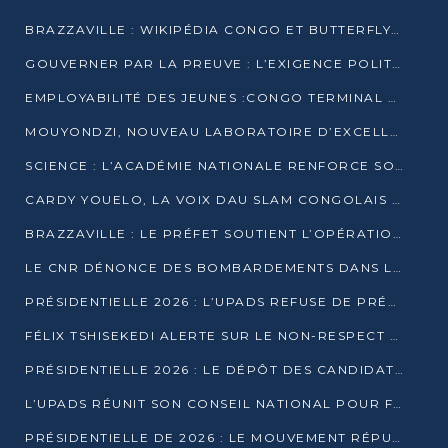
BRAZZAVILLE : WIKIPÉDIA CONGO ET BUTTERFLY SCELLENT UN PARTENARIAT POUR STRUCTURER LE BÉNÉVOLAT NUMÉRIQUE
GOUVERNER PAR LA PREUVE : L’EXIGENCE POLITIQUE DU XXIᵉ SIÈCLE
EMPLOYABILITÉ DES JEUNES :CONGO TERMINAL S’ALLIE À L’ESCIC POUR RAPPROCHER L’ÉCOLE DU TERRAIN
MOUYONDZI, NOUVEAU LABORATOIRE D’EXCELLENCE PÉDAGOGIQUE AVEC L’ENFICE
SCIENCE : L’ACADÉMIE NATIONALE RENFORCE SON ÉQUIPE ET TRACE SA FEUILLE DE ROUTE 2026
CARDY YOUELO, LA VOIX DAU SLAM CONGOLAIS QUI INTERPELLE LE MONDE
BRAZZAVILLE : LE PRÉFET SOUTIENT L’OPÉRATION « ZÉRO KULUNA » ET APPELLE À LA VIGILANCE CITOYENNE
LE CNR DÉNONCE DES BOMBARDEMENTS DANS LE POOL ET ACCUSE LE GOUVERNEMENT
PRÉSIDENTIELLE 2026 : L’UPADS REFUSE DE PRÉSENTER UN CANDIDAT ET DÉNONCE UN PROCESSUS NON CRÉDIBLE
FÉLIX TSHISEKEDI ALERTE SUR LE NON-RESPECT DES ENGAGEMENTS DE PAIX APRÈS SA RENCONTRE AVEC D. SASSOU-NGUESSO
PRÉSIDENTIELLE 2026 : LE DÉPÔT DES CANDIDATURES OUVERT DU 29 JANVIER AU 12 FÉVRIER
L’UPADS RÉUNIT SON CONSEIL NATIONAL POUR FIXER SA LIGNE POLITIQUE À DEUX MOIS DE LA PRÉSIDENTIELLE
PRÉSIDENTIELLE DE 2026 : LE MOUVEMENT RÉPUBLICAIN DÉNONCE UNE CONVOCATION ÉLECTORALE « OPAQUE ET PRÉCIPITÉE »