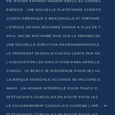
PR. ROGER ARMAND MAKANY RÉÉLU AU CONSEIL DE L’AUF
ÉNERGIE : UNE NOUVELLE PLATEFORME SCIENTIFIQUE POUR LA TRANSITION ÉNERGÉTIQUE EN AFRIQUE CENTRALE
GOZEM DÉBARQUE À BRAZZAVILLE ET PRÉPARE SON ARRIVÉE À POINTE-NOIRE
L’ESPACE OPOKO REDONNE ESPOIR À PLUS DE 775 ÉLÈVES AUTOCHTONES DANS LE NORD DU CONGO
PAUL VALISE MATOMBÉ MISE SUR LA SENSIBILISATION POUR ÉRAQUER LE GRAND BANDITISME
UNE NOUVELLE DIRECTION ENVIRONNEMENTALE POUR RENFORCER LA GESTION DES DONNÉES AU CONGO
LE PRÉSIDENT SASSOU N’GUESSO LANCE PAR ANTICIPATION LA 39ÈME JOURNÉE NATIONALE DE L’ARBRE
L’ASSOCIATION LES AMIS D’YVON KABA APPELLENT DENIS SASSOU N’GUESSO À SE PORTER CANDIDAT
CONGO : LE BCBTP SE MODERNISE POUR SES 40 ANS D’EXISTENCE
LA BANQUE MONDIALE ACCORDE 60 MILLIONS DE DOLLARS POUR LA RÉSILIENCE URBAINE AU CONGO
NKAYI : UN HOMME INTERPELLÉ POUR TRAFIC D’UN BÉBÉ CHIMPANZÉ
55 ÉTUDIANTS CONGOLAIS EN ROUTE POUR LES UNIVERSITÉS ALGÉRIENNES
LE GOUVERNEMENT CONGOLAIS SUSPEND L’IMPORTATION DES MACHETTES ET DES MOTOS
55 ÉTUDIANTS CONGOLAIS EN ROUTE POUR LES UNIVERSITÉS ALGÉRIENNES