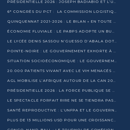
PRÉSIDENTIELLE 2026 : JOSEPH BADIABIO ET L’UDH-YUKI JOUENT LA PRUDENCE
6ᵉ CONGRÈS DU PCT : LA COMMISSION LOGISTIQUE ASSURE LA DISTRIBUTION DES KITS
QUINQUENNAT 2021-2026 : LE BILAN « EN TOUTE TRANSPARENCE » PRÉSENTÉ À LA PRESSE
ÉCONOMIE FLUVIALE : LE PABPS ADOPTE UN BUDGET 2026 DE PLUS DE 2,7 MILLIARDS FCFA
LE LYCÉE DENIS SASSOU N’GUESSO D’ABALA DOTÉ D’UNE SALLE MULTIMÉDIA
POINTE-NOIRE : LE GOUVERNEMENT EXHORTE À UN USAGE RESPONSABLE DU NOUVEAU MATÉRIEL MUNICIPAL
SITUATION SOCIOÉCONOMIQUE : LE GOUVERNEMENT INTERPELLÉ DEVANT LE SÉNAT
20.000 PATIENTS VIVANT AVEC LE VIH MENACÉS D’ARRÊT DE TRAITEMENT
AGL MOBILISE L’AFRIQUE AUTOUR DE LA CAN 2025
PRÉSIDENTIELLE 2026 : LA FORCE PUBLIQUE SE PRÉPARE À SÉCURISER LE SCRUTIN
LE SPECTACLE FORFAIT RIRE NE SE TIENDRA PAS LE 1ER JANVIER
SANTÉ REPRODUCTIVE : L’UNFPA ET LE GOUVERNEMENT AFFINENT LES PRIORITÉS DE 2026
PLUS DE 13 MILLIONS USD POUR UNE CROISSANCE VERTE ET SOUVERAINE
CONGO–HAND-BALL : LE TOURNOI DE COHÉSION ET DE FRATERNITÉ ALLUME SES LAMPIONS À BRAZZAVILLE