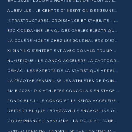
BAD 2026 : LUDOVIC NGATSÉ PLAIDE POUR LA SOUVERAINETÉ FINANCIÈRE AFRICAINE
AUBEVILLE : LE CENTRE D’INSERTION DES JEUNES PRÊT À OUVRIR SES PORTES
INFRASTRUCTURES, CROISSANCE ET STABILITÉ : LA GUINÉE AFFÛTE SES AMBITIONS
E2C CONDAMNE LE VOL DES CÂBLES ÉLECTRIQUES APRÈS UNE VIDÉO VIRALE
LA COLÈRE MONTE CHEZ LES JOURNALIERS D’E2C QUI DÉNONCENT 20 ANS DE PRÉCARITÉ
XI JINPING S’ENTRETIENT AVEC DONALD TRUMP À BEIJING
NUMÉRIQUE : LE CONGO ACCÉLÈRE LA CARTOGRAPHIE DE SES INFRASTRUCTURES DIGITALES
CEMAC : LES EXPERTS DE LA STATISTIQUE APPELLENT À RENFORCER LA SÉCURISATION DES DONNÉES
LA FÉCOTAE SENSIBILISE LES ATHLÈTES DE POINTE-NOIRE À L’HYGIÈNE ALIMENTA
SMIB 2026 : DIX ATHLÈTES CONGOLAIS EN STAGE AU KENYA
FONDS BLEU : LE CONGO ET LE KENYA ACCÉLÈRENT LA MOBILISATION DES FINANCEMENTS
DETTE PUBLIQUE : BRAZZAVILLE ENGAGE UNE OPÉRATION DE RACHAT DE 575 MILLIONS DE DOLLARS
GOUVERNANCE FINANCIÈRE : LA DGPP ET L’ONEC-C VERS UN PARTENARIAT POUR ASSAINIR LES ENTREPRISES PUBLIQUES
CONGO TERMINAL SENSIBILISE SUR LES ENJEUX DE LA SANTÉ MENTALE EN