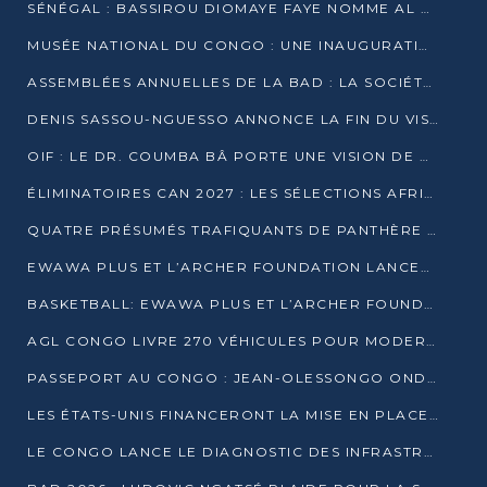
SÉNÉGAL : BASSIROU DIOMAYE FAYE NOMME AL AMINOU LÔ PREMIER MINISTRE
MUSÉE NATIONAL DU CONGO : UNE INAUGURATION PORTEUSE D’ESPOIR POUR LA CULTURE
ASSEMBLÉES ANNUELLES DE LA BAD : LA SOCIÉTÉ CIVILE CONGOLAISE À LA RECHERCHE DE PARTENAIRES POUR SES PROJETS
DENIS SASSOU-NGUESSO ANNONCE LA FIN DU VISA POUR LES AFRICAINS EN 2027
OIF : LE DR. COUMBA BÂ PORTE UNE VISION DE DIALOGUE, DE STABILITÉ ET DE RÉFORME À LA TÊTE
ÉLIMINATOIRES CAN 2027 : LES SÉLECTIONS AFRICAINES CONNAISSENT LEURS ADVERSAIRES
QUATRE PRÉSUMÉS TRAFIQUANTS DE PANTHÈRE ARRÊTÉS À EWO
EWAWA PLUS ET L’ARCHER FOUNDATION LANCENT UN CAMP DE BASKET POUR LES JEUNES À BRAZZAVILLE
BASKETBALL: EWAWA PLUS ET L’ARCHER FOUNDATION LANCENT UN CAMP POUR LES JEUNES
AGL CONGO LIVRE 270 VÉHICULES POUR MODERNISER LE TRANSPORT URBAIN
PASSEPORT AU CONGO : JEAN-OLESSONGO ONDAYE VEUT METTRE FIN AUX LENTEURS ADMINISTRATIVES
LES ÉTATS-UNIS FINANCERONT LA MISE EN PLACE DE JUSQU’À 50 CLINIQUES DE LUTTE CONTRE L’EBOLA
LE CONGO LANCE LE DIAGNOSTIC DES INFRASTRUCTURES SPORTIVES DU COMPLEXE DE KINTÉLÉ