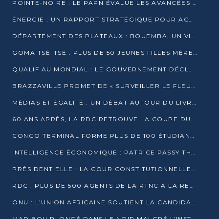
POINTE-NOIRE : LE PAPN ÉVALUE LES AVANCÉES DU MÔLE EST
ÉNERGIE : UN RAPPORT STRATÉGIQUE POUR ACCÉLÉRER LA TRANSITION AU CONGO
DÉPARTEMENT DES PLATEAUX : BOUEMBA, UN VIVIER ÉCONOMIQUE PRÊT À EXPLOSER
GOMA TSÉ-TSÉ : PLUS DE 50 JEUNES FILLES MÈRES SENSIBILISÉES À LA SANTÉ SEXUELLE
QUALIF AU MONDIAL : LE GOUVERNEMENT DÉCLARE LA JOURNÉE DU 1ER AVRIL 2026 CHÔMÉE ET PAYÉE
BRAZZAVILLE PROMET DE « SURVEILLER LE FLEUVE » APRÈS LA QUALIFICATION DE LA RDC AU MONDIAL
MÉDIAS ET ÉGALITÉ : UN DÉBAT AUTOUR DU LIVRE « CES FEMMES QUI REPRENNENT LE POUVOIR SUR LEUR VIE »
60 ANS APRÈS, LA RDC RETROUVE LA COUPE DU MONDE
CONGO TERMINAL FORME PLUS DE 100 ÉTUDIANTS AUX TECHNIQUES D’EMBAUCHE
INTELLIGENCE ÉCONOMIQUE : PATRICE PASSY THÉORISE UNE STRATÉGIE ADAPTÉE AUX CONTEXTES FRAGMENTÉS
PRÉSIDENTIELLE : LA COUR CONSTITUTIONNELLE CONFIRME LA VICTOIRE DE SASSOU NGUESSO AVEC 94,90 % DES SUFFRAGES
RDC : PLUS DE 500 AGENTS DE LA RTNC À LA RETRAITE, UNE PAGE SE TOURNE
ONU : L’UNION AFRICAINE SOUTIENT LA CANDIDATURE DE MACKY SALL
MADIBOU PLONGÉ DANS LE NOIR MALGRÉ L’INSTALLATION D’UN NOUVEAU TRANSFORMATEUR