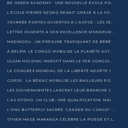
BE GREEN ACADEMY : UNE NOUVELLE ÉCOLE POUR LES MÉTIERS DE L’ÉCOLOGIE À POINTE-NOIRE
L’ÉCOLE PIERRE NZOKO RENAIT GRÂCE À LA FONDATION MUCODEC
JOURNÉE PORTES OUVERTES À L’ACPCE : LES JEUNES EN IMMERSION DANS L’ENTREPRISE
LETTRE OUVERTE A SON EXCELLENCE MONSIEUR DENIS SASSOU NGUESSO, PRESIDENT DE LAREPUBLIQUE DU CONGO
MADINGOU : UN PRÉSUMÉ TRAFIQUANT DE BÉBÉ CHIMPANZÉ FIXÉ SUR SON SORT LE 20 NOVEMBRE
À BELÉM, LE CONGO MOBILISE LA PLANÈTE AUTOUR DU FONDS BLEU POUR LE BASSIN DU CONGO
ULSAN HOLDING INVESTIT DANS LE FER CONGOLAIS
LE CONGRÈS MONDIAL DE LA LIBERTÉ ADOPTE 14 RÉSOLUTIONS HISTORIQUES
COP30 : LA BDEAC MOBILISE LES BAILLEURS POUR LE FONDS BLEU DU BASSIN DU CONGO
LES SOUVERAINISTES LANCENT LEUR BRANCHE JEUNE À BRAZZAVILLE
L’AS OTOHO, UN CLUB, UNE QUALIFICATION, MAIS ENCORE DES DOUTES
L’ONG BUTTERFLY SACRÉE “LEADER DU CONGO” AU PRIX D’EXCELLENCE 2025
STIVEN MAGE MAKANGA CÉLÈBRE LA POÉSIE ET L’HUMAIN AVEC SON RECUEIL “HECTARE”