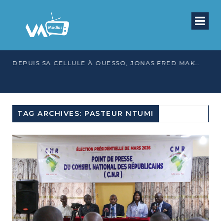
DEPUIS SA CELLULE À OUESSO, JONAS FRED MAKITA DÉNONCE CE QU’IL QUALIFIE DE DÉNI DE JUSTICE
TAG ARCHIVES: PASTEUR NTUMI