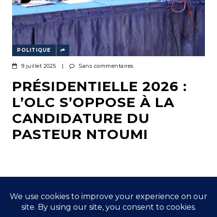
POLITIQUE
9 juillet 2025
|
Sans commentaires
PRÉSIDENTIELLE 2026 :
L’OLC S’OPPOSE À LA
CANDIDATURE DU
PASTEUR NTOUMI
This is a Sidebar position. Add your widgets in this
position using Default Sidebar or a custom sidebar.