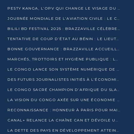
PESTY KANGA, L’OPV QUI CHANGE LE VISAGE DU REPORTAGE AU CONGO
JOURNÉE MONDIALE DE L’AVIATION CIVILE : LE CONGO MISE SUR L’INNOVATION ET LA SÉCURITÉ
BILILI BD FESTIVAL 2025 : BRAZZAVILLE CÉLÈBRE DIX ANS DE CRÉATION GRAPHIQUE AFRICAINE
TENTATIVE DE COUP D’ÉTAT AU BÉNIN : LE LIEUTENANT-COLONEL TIGRI S’AUTOPROCLAME CHEF D’UN COMITÉ MILITAIRE
BONNE GOUVERNANCE : BRAZZAVILLE ACCUEILLE LES PREMIÈRES JOURNÉES CONGOLAISES DE L’ÉVALUATION
MARCHÉS, TROTTOIRS ET HYGIÈNE PUBLIQUE : LE GOUVERNEMENT DURCIT LE TON
LE CONGO LANCE SON SYSTÈME NUMÉRIQUE DE VÉRIFICATION DU BOIS
DES FUTURS JOURNALISTES INITIÉS À L’ÉCONOMIE BLEUE DURABLE
LE CONGO SACRÉ CHAMPION D’AFRIQUE DU SLAM 2025
LA VISION DU CONGO AXÉE SUR UNE ÉCONOMIE BAS CARBONE AU RENDEZ-VOUS DE MONACO 2025
RECONNAISSANCE : HONNEUR À PARIS POUR MAIXENT RAOUL OMINGA
CANAL+ RELANCE LA CHAÎNE CAN ET DÉVOILE UNE OFFRE EXCEPTIONNELLE POUR DÉCEMBRE
LA DETTE DES PAYS EN DÉVELOPPEMENT ATTEINT UN SOMMET HISTORIQUE ENTRE 2022 ET 2024