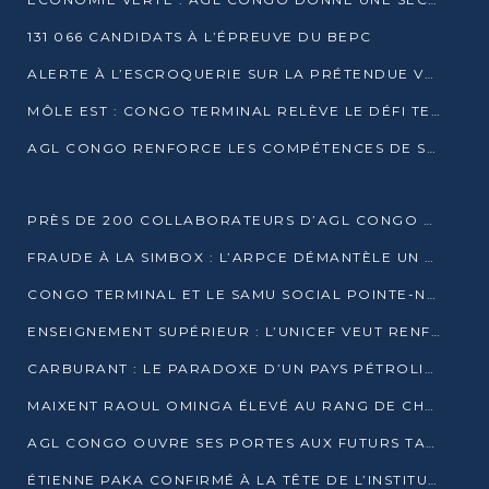
131 066 CANDIDATS À L’ÉPREUVE DU BEPC
ALERTE À L’ESCROQUERIE SUR LA PRÉTENDUE VENTE DE PARCELLES AFAT
MÔLE EST : CONGO TERMINAL RELÈVE LE DÉFI TECHNIQUE DES SABLES BITUMINEUX
AGL CONGO RENFORCE LES COMPÉTENCES DE SES ÉQUIPES AVEC LA CERTIFICATION CACES® R483
PRÈS DE 200 COLLABORATEURS D’AGL CONGO EN FORMATION JUSQU’EN JUILLET
FRAUDE À LA SIMBOX : L’ARPCE DÉMANTÈLE UN RÉSEAU UTILISANT DES CARTES SIM OUGANDAISES
CONGO TERMINAL ET LE SAMU SOCIAL POINTE-NOIRE RENOUVELLENT LEUR PARTENARIAT EN FAVEUR DES JEUNES VULNÉRABLES
ENSEIGNEMENT SUPÉRIEUR : L’UNICEF VEUT RENFORCER LA RECHERCHE SUR LES QUESTIONS DE L’ENFANCE
CARBURANT : LE PARADOXE D’UN PAYS PÉTROLIER CONFRONTÉ À DES PÉNURIES RÉCURRENTES
MAIXENT RAOUL OMINGA ÉLEVÉ AU RANG DE CHEVALIER DE L’ORDRE DE L’AMITIÉ ENTRE LA RUSSIE ET LE CONGO
AGL CONGO OUVRE SES PORTES AUX FUTURS TALENTS DE LA LOGISTIQUE
ÉTIENNE PAKA CONFIRMÉ À LA TÊTE DE L’INSTITUT GÉOGRAPHIQUE NATIONAL