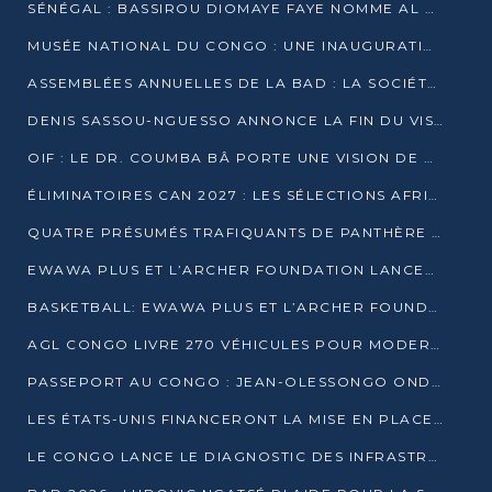
SÉNÉGAL : BASSIROU DIOMAYE FAYE NOMME AL AMINOU LÔ PREMIER MINISTRE
MUSÉE NATIONAL DU CONGO : UNE INAUGURATION PORTEUSE D’ESPOIR POUR LA CULTURE
ASSEMBLÉES ANNUELLES DE LA BAD : LA SOCIÉTÉ CIVILE CONGOLAISE À LA RECHERCHE DE PARTENAIRES POUR SES PROJETS
DENIS SASSOU-NGUESSO ANNONCE LA FIN DU VISA POUR LES AFRICAINS EN 2027
OIF : LE DR. COUMBA BÂ PORTE UNE VISION DE DIALOGUE, DE STABILITÉ ET DE RÉFORME À LA TÊTE
ÉLIMINATOIRES CAN 2027 : LES SÉLECTIONS AFRICAINES CONNAISSENT LEURS ADVERSAIRES
QUATRE PRÉSUMÉS TRAFIQUANTS DE PANTHÈRE ARRÊTÉS À EWO
EWAWA PLUS ET L’ARCHER FOUNDATION LANCENT UN CAMP DE BASKET POUR LES JEUNES À BRAZZAVILLE
BASKETBALL: EWAWA PLUS ET L’ARCHER FOUNDATION LANCENT UN CAMP POUR LES JEUNES
AGL CONGO LIVRE 270 VÉHICULES POUR MODERNISER LE TRANSPORT URBAIN
PASSEPORT AU CONGO : JEAN-OLESSONGO ONDAYE VEUT METTRE FIN AUX LENTEURS ADMINISTRATIVES
LES ÉTATS-UNIS FINANCERONT LA MISE EN PLACE DE JUSQU’À 50 CLINIQUES DE LUTTE CONTRE L’EBOLA
LE CONGO LANCE LE DIAGNOSTIC DES INFRASTRUCTURES SPORTIVES DU COMPLEXE DE KINTÉLÉ