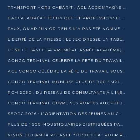
TRANSPORT HORS GABARIT : AGL ACCOMPAGNE LE DÉVELOPPEMENT DU SECTEUR BRASSICOLE AU CONGO
BACCALAURÉAT TECHNIQUE ET PROFESSIONNEL : 16 352 CANDIDATS LANCÉS DANS LES ÉPREUVES D’EPS
FAUX, OMAR JUNIOR DENIS N’A PAS ÉTÉ NOMMÉ AIDE DE CAMP ADJOINT DE DENIS SASSOU NGUESSO
LIBERTÉ DE LA PRESSE : LE JEC DRESSE UN TABLEAU PRÉOCCUPANT AU CONGO
L’ENFICE LANCE SA PREMIÈRE ANNÉE ACADÉMIQUE AVEC 100 FUTURS ENSEIGNANTS
CONGO TERMINAL CÉLÈBRE LA FÊTE DU TRAVAIL AVEC SES COLLABORATEURS À POINTE-NOIRE
AGL CONGO CÉLÈBRE LA FÊTE DU TRAVAIL SOUS LE SIGNE DE LA COHÉSION
CONGO TERMINAL MOBILISE PLUS DE 900 EMPLOYÉS AUTOUR DE LA SÉCURITÉ AU TRAVAIL
RCM 2030 : DU RÉSEAU DE CONSULTANTS À L’INSTRUMENT DE PUISSANCE EN AFRIQUE FRANCOPHONE
CONGO TERMINAL OUVRE SES PORTES AUX FUTURS INGÉNIEURS AU FORUM DES MÉTIERS D’UCAC-ICAM
SEOPC 2026 : L’ORIENTATION DES JEUNES AU CŒUR DE LA DEUXIÈME ÉDITION
PLUS DE 1 500 MOUSTIQUAIRES DISTRIBUÉES PAR AGL ET CONGO TERMINAL DANS LA LUTTE CONTRE LE PALUDISME
NINON GOUAMBA RELANCE “TOSOLOLA” POUR RENFORCER LE DIALOGUE AVEC LES CITOYENS