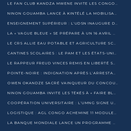
LE FAN CLUB KANDZA MWENE INVITE LES CONGOLAIS À UNE FORTE AFFLUENCE AU STADE DE KINTÉLÉ
NINON GOUAMBA LANCE À KINTÉLÉ LA MOBILISATION POUR L’INVESTITURE DR DSN
ENSEIGNEMENT SUPÉRIEUR : L’UDSN INAUGURE DES LABORATOIRES POUR BOOSTER LA FORMATION PRATIQUE
LA « VAGUE BLEUE » SE PRÉPARE À UN 16 AVRIL HISTORIQUE
LE CRS ALLIE EAU POTABLE ET AGRICULTURE SCOLAIRE AU CŒUR DE LA TRANSFORMATION DES ÉCOLES RURALES
CANTINES SCOLAIRES : LE PAM ET LES ÉTATS-UNIS AU CONTACT DES ÉCOLIERS DE KINKALA
LE RAPPEUR FREUD VINCES REMIS EN LIBERTÉ SOUS PRESSION MÉDIATIQUE
POINTE-NOIRE : INDIGNATION APRÈS L’ARRESTATION DU RAPPEUR FREUD VINCES
OWEN OKANDZE SACRÉ VAINQUEUR DU CONCOURS SLAM POUR LA VIE
NINON GOUAMBA INVITE LES TÉKÉS À « FAIRE BLOC » POUR PESER DANS LE DÉBAT NATIONAL
COOPÉRATION UNIVERSITAIRE : L’UMNG SIGNE UN ACCORD STRATÉGIQUE AVEC L’UNIVERSITÉ HAINAN EN CHINE
LOGISTIQUE : AGL CONGO ACHEMINE 11 MODULES GÉANTS JUSQU’À BRAZZAVILLE
LA BANQUE MONDIALE LANCE UN PROGRAMME DE 394 MILLIONS DE DOLLARS POUR LE BASSIN DU CONGO