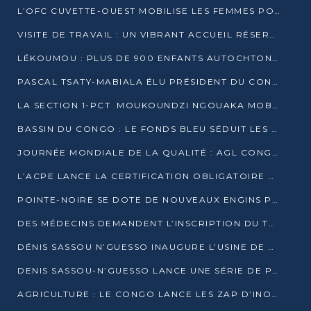
L’OFC CUVETTE-OUEST MOBILISE LES FEMMES POUR ACCUEILLIR LE PRÉSIDENT DE LA RÉPUBLIQUE
VISITE DE TRAVAIL : UN VIBRANT ACCUEIL RÉSERVÉ À DENIS SASSOU-N’GUESSO PAR L’ASSOCIATION « LES AMIS DE WOMO »
LÉKOUMOU : PLUS DE 900 ENFANTS AUTOCHTONES REÇOIVENT DES KITS SCOLAIRES GRÂCE À L’ESPACE OPOKO
PASCAL TSATY-MABIALA ÉLU PRÉSIDENT DU CONSEIL NATIONAL DE L’UPADS
LA SECTION 1-PCT MOUKOUNDZI NGOUAKA MOBILISE 100 000 FCFA POUR LE 6ᵉ CONGRÈS DU PARTI
BASSIN DU CONGO : LE FONDS BLEU SÉDUIT LES BAILLEURS À BELÉM
JOURNÉE MONDIALE DE LA QUALITÉ : AGL CONGO FORME ET SENSIBILISE LES JEUNES TALENTS
L’ACPE LANCE LA CERTIFICATION OBLIGATOIRE DES CONTRATS DE TRAVAIL DES TRANSPORTEURS
POINTE-NOIRE SE DOTE DE NOUVEAUX ENGINS POUR L’ASSAINISSEMENT ET L’ENTRETIEN ROUTIER
DES MÉDECINS DEMANDENT L’INSCRIPTION DU TRAITEMENT DU PIED-BOT DANS LES CURSUS UNIVERSITAIRES
DÉNIS SASSOU N’GUESSO INAUGURE L’USINE DE VALORISATION DU GAZ ASSOCIÉ
DENIS SASSOU-N’GUESSO LANCE UNE SÉRIE DE PROJETS DANS LE KOUILOU
AGRICULTURE : LE CONGO LANCE LES ZAP D’INONI ET YONO