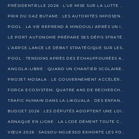
PRÉSIDENTIELLE 2026 : L’UE MISE SUR LA LUTTE CONTRE LA DÉSINFORMATION
PRIX DU GAZ BUTANE : LES AUTORITÉS IMPOSENT LE RESPECT DES PRIX RÉGLEMENTÉS
POOL : LA VIE REPREND À MINDOULI APRÈS UN INCIDENT ARMÉ SUR LA RN1
LE PORT AUTONOME PRÉPARE SES DÉFIS STRATÉGIQUES DE 2026
L’ARPCE LANCE LE DÉBAT STRATÉGIQUE SUR LES DONNÉES, L’IA ET LA FINANCE NUMÉRIQUE AU CONGO
POOL : TENSIONS APRÈS DES ÉCHAUFFOURÉES ARMÉES ENTRE DGSP ET EX-MILICIENS NINJA
ANGOLA-LIBRE : QUAND UN CHANTIER SCOLAIRE DEVIENT LE MIROIR D’UN CONGO EN MOUVEMENT
PROJET MOSALA : LE GOUVERNEMENT ACCÉLÈRE L’INSERTION DES JEUNES EN 2026
FORCA ECOSYSTEM, QUATRE ANS DE RECHERCHE DE TERRAIN AVANT UN LANCEMENT OFFICIEL EN 2026
TRAFIC HUMAIN DANS LA LIKOUALA : DES ENFANTS AUTOCHTONES RÉDUITS AU TRAVAIL FORCÉ
BUDGET 2026 : LES DÉPUTÉS ADOPTENT UNE LOI DES FINANCES DE PLUS DE 2500 MILLIARDS FCFA
ARNAQUE EN LIGNE : LA LCDE DÉMENT TOUTE CAMPAGNE DE RECRUTEMENT
VŒUX 2026 : SASSOU-NGUESSO EXHORTE LES FORCES VIVES À RENFORCER L’UNITÉ