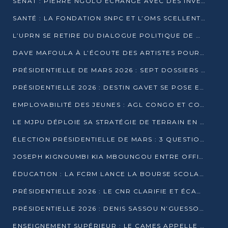
SÉNAT : PIERRE NGOLO ÉCHANGE AVEC DES INVESTISSEURS DU NUMÉRIQUE
SANTÉ : LA FONDATION SNPC ET L’OMS SCELLENT UN PARTENARIAT STRATÉGIQUE DE TROIS ANS
L’UPRN SE RETIRE DU DIALOGUE POLITIQUE DE DJAMBALA : TENSIONS DANS LE PRÉ-ÉLECTORAL CONGOLAIS
DAVE MAFOULA À L’ÉCOUTE DES ARTISTES POUR REDÉFINIR SA POLITIQUE CULTURELLE
PRÉSIDENTIELLE DE MARS 2026 : SEPT DOSSIERS DE CANDIDATURE ENREGISTRÉS À LA CLÔTURE DES DÉPÔTS
PRÉSIDENTIELLE 2026 : DESTIN GAVET SE POSE EN CANDIDAT DU « RAS-LE-BOL »
EMPLOYABILITÉ DES JEUNES : AGL CONGO ET CONGO TERMINAL S’ALLIENT À UCAC-ICAM
LE MJPU DÉPLOIE SA STRATÉGIE DE TERRAIN EN FAVEUR DE DSN
ÉLECTION PRÉSIDENTIELLE DE MARS : 3 QUESTIONS À UN EXPERT CONGOLAIS DE LA CYBERSÉCURITÉ
JOSEPH KIGNOUMBI KIA MBOUNGOU ENTRE OFFICIELLEMENT EN COURSE POUR LA PRÉSIDENTIELLE
ÉDUCATION : LA FCRM LANCE LA BOURSE SCOLAIRE FRANCINE-NTOUMI POUR PROMOUVOIR LES FILIÈRES SCIENTIFIQUES
PRÉSIDENTIELLE 2026 : LE CNR CLARIFIE ET ÉCARTE LA CANDIDATURE DU PASTEUR NTUMI
PRÉSIDENTIELLE 2026 : DENIS SASSOU N’GUESSO ANNONCE OFFICIELLEMENT SA CANDIDATURE
ENSEIGNEMENT SUPÉRIEUR : LE CAMES APPELLE À UNE UNIVERSITÉ AFRICAINE AXÉE SUR L’EMPLOYABILITÉ