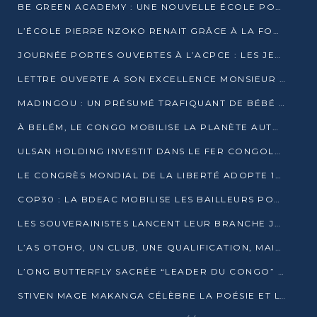
BE GREEN ACADEMY : UNE NOUVELLE ÉCOLE POUR LES MÉTIERS DE L’ÉCOLOGIE À POINTE-NOIRE
L’ÉCOLE PIERRE NZOKO RENAIT GRÂCE À LA FONDATION MUCODEC
JOURNÉE PORTES OUVERTES À L’ACPCE : LES JEUNES EN IMMERSION DANS L’ENTREPRISE
LETTRE OUVERTE A SON EXCELLENCE MONSIEUR DENIS SASSOU NGUESSO, PRESIDENT DE LAREPUBLIQUE DU CONGO
MADINGOU : UN PRÉSUMÉ TRAFIQUANT DE BÉBÉ CHIMPANZÉ FIXÉ SUR SON SORT LE 20 NOVEMBRE
À BELÉM, LE CONGO MOBILISE LA PLANÈTE AUTOUR DU FONDS BLEU POUR LE BASSIN DU CONGO
ULSAN HOLDING INVESTIT DANS LE FER CONGOLAIS
LE CONGRÈS MONDIAL DE LA LIBERTÉ ADOPTE 14 RÉSOLUTIONS HISTORIQUES
COP30 : LA BDEAC MOBILISE LES BAILLEURS POUR LE FONDS BLEU DU BASSIN DU CONGO
LES SOUVERAINISTES LANCENT LEUR BRANCHE JEUNE À BRAZZAVILLE
L’AS OTOHO, UN CLUB, UNE QUALIFICATION, MAIS ENCORE DES DOUTES
L’ONG BUTTERFLY SACRÉE “LEADER DU CONGO” AU PRIX D’EXCELLENCE 2025
STIVEN MAGE MAKANGA CÉLÈBRE LA POÉSIE ET L’HUMAIN AVEC SON RECUEIL “HECTARE”