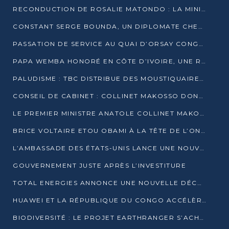
RECONDUCTION DE ROSALIE MATONDO : LA MINISTRE PROMET D’ACCÉLÉRER LE TRAITEMENT DES DOSSIERS ET DE RELEVER DE NOUVEAUX DÉFIS
CONSTANT SERGE BOUNDA, UN DIPLOMATE CHEVRONNÉ AUX COMMANDES DES AFFAIRES ÉTRANGÈRES
PASSATION DE SERVICE AU QUAI D’ORSAY CONGOLAIS : GAKOSSO PASSE LE FLAMBEAU À BOUNDA
PAPA WEMBA HONORÉ EN CÔTE D’IVOIRE, UNE RUE PORTE DÉSORMAIS SON NOM
PALUDISME : TBC DISTRIBUE DES MOUSTIQUAIRES DANS DEUX CSI DE BRAZZAVILLE
CONSEIL DE CABINET : COLLINET MAKOSSO DONNE SES DERNIÈRES ORIENTATIONS
LE PREMIER MINISTRE ANATOLE COLLINET MAKOSSO DÉMISSIONNE AVEC SON GOUVERNEMENT
BRICE VOLTAIRE ETOU OBAMI À LA TÊTE DE L’ONEC-C POUR TROIS ANS
L’AMBASSADE DES ÉTATS-UNIS LANCE UNE NOUVELLE COHORTE DU PROGRAMME ACCESS MICRO-SCHOLARSHIP
GOUVERNEMENT JUSTE APRÈS L’INVESTITURE
TOTAL ENERGIES ANNONCE UNE NOUVELLE DÉCOUVERTE D’HYDROCARBURES SUR LE PERMIS MOHO AU LARGE DU CONGO
HUAWEI ET LA RÉPUBLIQUE DU CONGO ACCÉLÈRENT LEUR PARTENARIAT
BIODIVERSITÉ : LE PROJET EARTHRANGER S’ACHÈVE, MAIS LES DÉFIS DEMEURENT