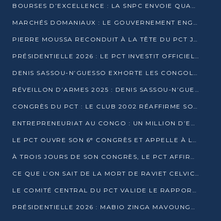
BOURSES D’EXCELLENCE : LA SNPC ENVOIE QUATRE NOUVEAUX TALENTS CONGOLAIS SE FORMER À BAKOU
MARCHÉS DOMANIAUX : LE GOUVERNEMENT ENGAGE LA STRUCTURATION DES TAXES D’ASSAINISSEMENT
PIERRE MOUSSA RECONDUIT À LA TÊTE DU PCT JUSQU’EN 2031
PRÉSIDENTIELLE 2026 : LE PCT INVESTIT OFFICIELLEMENT DENIS SASSOU NGUESSO
DENIS SASSOU-N’GUESSO EXHORTE LES CONGOLAIS À L’UNITÉ ET AU FAIR-PLAY DÉMOCRATIQUE EN 2026
RÉVEILLON D’ARMES 2025 : DENIS SASSOU-N’GUESSO GARANTIT DES ÉLECTIONS 2026 PAISIBLES ET SÉCURISÉES
CONGRÈS DU PCT : LE CLUB 2002 RÉAFFIRME SON SOUTIEN À DENIS SASSOU-N’GUESSO POUR 2026
ENTREPRENEURIAT AU CONGO : UN MILLION D’EUROS POUR FINANCER LES STARTUPS DÈS 2026
LE PCT OUVRE SON 6ᵉ CONGRÈS ET APPELLE À LA CANDIDATURE DE DENIS SASSOU NGUESSO
À TROIS JOURS DE SON CONGRÈS, LE PCT AFFIRME AVOIR ATTEINT TOUS SES OBJECTIFS
CE QUE L’ON SAIT DE LA MORT DE RAVIET CELVIC N’TSIANTSIE
LE COMITÉ CENTRAL DU PCT VALIDE LE RAPPORT DU CONGRÈS ET SOUTIENT DENIS SASSOU N’GUESSO
PRÉSIDENTIELLE 2026 : MABIO ZINGA MAVOUNGOU DÉCLARE SA CANDIDATURE ET CHARGE LE BILAN DU PCT