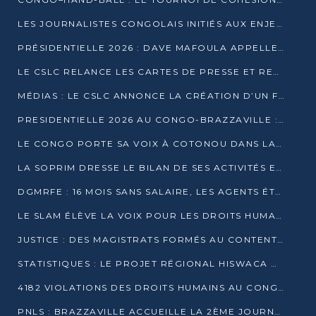
LES JOURNALISTES CONGOLAIS INITIÉS AUX ENJEUX DE L’ÉCONOMIE BLEUE
PRÉSIDENTIELLE 2026 : DAVE MAFOULA APPELLE LES CONGOLAIS À UN « NOUVEAU DÉPART »
LE CSLC RELANCE LES CARTES DE PRESSE ET RECONNAÎT OFFICIELLEMENT LES MÉDIAS EN LIGNE
MÉDIAS : LE CSLC ANNONCE LA CRÉATION D’UN FONDS D’APPUI À LA PRESSE
PRESIDENTIELLE 2026 AU CONGO-BRAZZAVILLE : UN CASTING ÉLARGI
LE CONGO PORTE SA VOIX À COTONOU DANS LA LUTTE CONTRE LA TUBERCULOSE
LA SOPRIM DRESSE LE BILAN DE SES ACTIVITÉS ET FIXE DE NOUVELLES PRIORITÉS
DGMRFE : 16 MOIS SANS SALAIRE, LES AGENTS ÉTOUFFENT DANS LE SILENCE
LE SLAM ÉLÈVE LA VOIX POUR LES DROITS HUMAINS À BRAZZAVILLE
JUSTICE : DES MAGISTRATS FORMÉS AU CONTENTIEUX DE LA PROPRIÉTÉ INTELLECTUELLE
STATISTIQUES : LE PROJET RÉGIONAL HISWACA OFFICIELLEMENT LANCÉ AU CONGO
4182 VIOLATIONS DES DROITS HUMAINS AU CONGO EN 2025 SELON LE CAD
PNLS : BRAZZAVILLE ACCUEILLE LA 2ÈME JOURNÉE SCIENTIFIQUE SUR LE VIH/SIDA