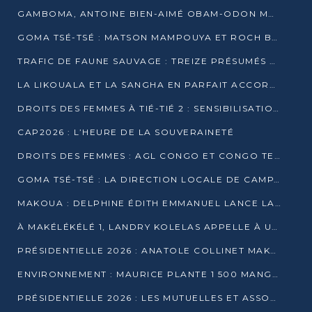
GAMBOMA, ANTOINE BIEN-AIMÉ OBAM-ODON MOBILISE LES 32 148 ÉLECTEURS EN FAVEUR DE DENIS SASSOU NGUESSO
GOMA TSÉ-TSÉ : MATSON MAMPOUYA ET ROCH BREDIN BISSALA NKOUNKOU EN CAMPAGNE DE PROXIMITÉ
TRAFIC DE FAUNE SAUVAGE : TREIZE PRÉSUMÉS TRAFIQUANTS INTERPELLÉS AU CONGO EN 2025
LA LIKOUALA ET LA SANGHA EN PARFAIT ACCORD AVEC LE PROJET DE SOCIÉTÉ DU CANDIDAT DENIS SASSOU-N’GUESSO
DROITS DES FEMMES À TIÉ-TIÉ 2 : SENSIBILISATION ET PÉDAGOGIE SUR LE DROIT DE VOTE
CAP2026 : L’HEURE DE LA SOUVERAINETÉ
DROITS DES FEMMES : AGL CONGO ET CONGO TERMINAL METTENT EN AVANT LE LEADERSHIP FÉMININ
GOMA TSÉ-TSÉ : LA DIRECTION LOCALE DE CAMPAGNE INTENSIFIE LA SENSIBILISATION DANS LES VILLAGES
MAKOUA : DELPHINE ÉDITH EMMANUEL LANCE LA CAMPAGNE POUR DENIS SASSOU-N’GUESSO
À MAKÉLÉKÉLÉ 1, LANDRY KOLELAS APPELLE À UNE MOBILISATION MASSIVE EN FAVEUR DE DENIS SASSOU-N’GUESSO
PRÉSIDENTIELLE 2026 : ANATOLE COLLINET MAKOSSO DÉFEND LE PROJET DE SOCIÉTÉ DE DENIS SASSOU NGUESSO
ENVIRONNEMENT : MAURICE PLANTE 1 500 MANGROVES POUR HONORER WANGARI MAATHAI
PRÉSIDENTIELLE 2026 : LES MUTUELLES ET ASSOCIATIONS S’IMPLIQUENT DANS LA CAMPAGNE ÉLECTORALE À TIÉ-TIÉ 2 (POINTE-NOIRE)