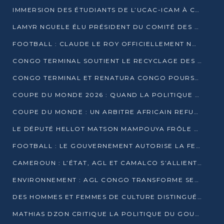
IMMERSION DES ÉTUDIANTS DE L’UCAC-ICAM À CONGO TERMINAL
LAMYR NGUELE ÉLU PRÉSIDENT DU COMITÉ DES MEMBRES D’HONNEUR DU PCT
FOOTBALL : CLAUDE LE ROY OFFICIELLEMENT NOMMÉ SÉLECTIONNEUR DU CONGO
CONGO TERMINAL SOUTIENT LE RECYCLAGE DES DÉCHETS PLASTIQUES À POINTE-NOIRE
CONGO TERMINAL ET RENATURA CONGO POURSUIVENT LEUR COMBAT POUR LA BIODIVERSITÉ
COUPE DU MONDE 2026 : QUAND LA POLITIQUE MENACE L’UNIVERSALITÉ DU FOOTBALL
COUPE DU MONDE : UN ARBITRE AFRICAIN REFUSÉ À L’ENTRÉE DES ÉTATS-UNIS
LE DÉPUTÉ HELLOT MATSON MAMPOUYA FRÔLE LA MORT LORS D’UNE EMBUSCADE DZNS LE POOL
FOOTBALL : LE GOUVERNEMENT AUTORISE LA FECOFOOT À OCCUPER LES COMPLEXES SPORTIFS
CAMEROUN : L’ÉTAT, AGL ET CAMALCO S’ALLIENT POUR UN MÉGA-PROJET FERROVIAIRE
ENVIRONNEMENT : AGL CONGO TRANSFORME SES DÉCHETS EN OUTILS DE FORMATION
DES HOMMES ET FEMMES DE CULTURE DISTINGUÉS POUR LEUR ENGAGEMENT PAR BANTOU CULTURE
MATHIAS DZON CRITIQUE LA POLITIQUE DU GOUVERNEMENT ET ALERTE SUR LA DETTE DU CONGO