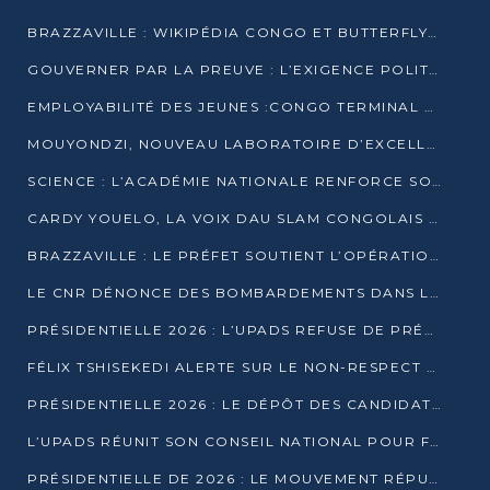
BRAZZAVILLE : WIKIPÉDIA CONGO ET BUTTERFLY SCELLENT UN PARTENARIAT POUR STRUCTURER LE BÉNÉVOLAT NUMÉRIQUE
GOUVERNER PAR LA PREUVE : L’EXIGENCE POLITIQUE DU XXIᵉ SIÈCLE
EMPLOYABILITÉ DES JEUNES :CONGO TERMINAL S’ALLIE À L’ESCIC POUR RAPPROCHER L’ÉCOLE DU TERRAIN
MOUYONDZI, NOUVEAU LABORATOIRE D’EXCELLENCE PÉDAGOGIQUE AVEC L’ENFICE
SCIENCE : L’ACADÉMIE NATIONALE RENFORCE SON ÉQUIPE ET TRACE SA FEUILLE DE ROUTE 2026
CARDY YOUELO, LA VOIX DAU SLAM CONGOLAIS QUI INTERPELLE LE MONDE
BRAZZAVILLE : LE PRÉFET SOUTIENT L’OPÉRATION « ZÉRO KULUNA » ET APPELLE À LA VIGILANCE CITOYENNE
LE CNR DÉNONCE DES BOMBARDEMENTS DANS LE POOL ET ACCUSE LE GOUVERNEMENT
PRÉSIDENTIELLE 2026 : L’UPADS REFUSE DE PRÉSENTER UN CANDIDAT ET DÉNONCE UN PROCESSUS NON CRÉDIBLE
FÉLIX TSHISEKEDI ALERTE SUR LE NON-RESPECT DES ENGAGEMENTS DE PAIX APRÈS SA RENCONTRE AVEC D. SASSOU-NGUESSO
PRÉSIDENTIELLE 2026 : LE DÉPÔT DES CANDIDATURES OUVERT DU 29 JANVIER AU 12 FÉVRIER
L’UPADS RÉUNIT SON CONSEIL NATIONAL POUR FIXER SA LIGNE POLITIQUE À DEUX MOIS DE LA PRÉSIDENTIELLE
PRÉSIDENTIELLE DE 2026 : LE MOUVEMENT RÉPUBLICAIN DÉNONCE UNE CONVOCATION ÉLECTORALE « OPAQUE ET PRÉCIPITÉE »