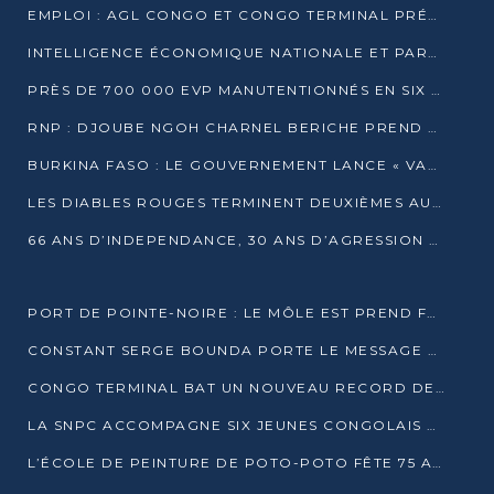
EMPLOI : AGL CONGO ET CONGO TERMINAL PRÉSÉLECTIONNENT PLUS DE 70 JEUNES À POINTE-NOIRE
INTELLIGENCE ÉCONOMIQUE NATIONALE ET PARTENARIATS INTERNATIONAUX : VERS UNE DOCTRINE SOUVERAINE DE SÉCURITÉ ÉCONOMIQUE
PRÈS DE 700 000 EVP MANUTENTIONNÉS EN SIX MOIS PAR CONGO TERMINAL
RNP : DJOUBE NGOH CHARNEL BERICHE PREND LES RÊNES DU PARTI
BURKINA FASO : LE GOUVERNEMENT LANCE « VACANCES UTILES 2026 » POUR FORMER LES ÉLÈVES À 15 MÉTIERS
LES DIABLES ROUGES TERMINENT DEUXIÈMES AU CHAMPIONNAT D’AFRIQUE ZONE 3
66 ANS D’INDEPENDANCE, 30 ANS D’AGRESSION RWAN DAISE : 4 PRESIDENCES, UN ECHEC COLLECTIF
PORT DE POINTE-NOIRE : LE MÔLE EST PREND FORME ET VISE LES GÉANTS DES MERS
CONSTANT SERGE BOUNDA PORTE LE MESSAGE DE COMPASSION DE DENIS SASSOU NGUESSO EN IRAN
CONGO TERMINAL BAT UN NOUVEAU RECORD DE PRODUCTIVITÉ AU PORT DE POINTE-NOIRE
LA SNPC ACCOMPAGNE SIX JEUNES CONGOLAIS AUX OLYMPIADES PANAFRICAINES DE MATHÉMATIQUES
L’ÉCOLE DE PEINTURE DE POTO-POTO FÊTE 75 ANS AU SERVICE DE L’ART CONGOLAIS