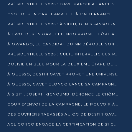
PRÉSIDENTIELLE 2026 : DAVE MAFOULA LANCE SA « VAGUE DU NOUVEAU DÉPART » À IMPFONDO
OYO : DESTIN GAVET APPELLE À L’ALTERNANCE ET À LA RESPONSABILITÉ DE LA JEUNESSE
PRÉSIDENTIELLE 2026 : À SIBITI, DENIS SASSOU-N’GUESSO PARIE SUR LES RESSOURCES DE LA LEKOUMOU
À EWO, DESTIN GAVET ELENGO PROMET HÔPITAL, CHEMIN DE FER ET AUDIT DES FINANCES PUBLIQUES
À OWANDO, LE CANDIDAT DU MR DÉROULE SON PROGRAMME DE “CHANGEMENT”
PRÉSIDENTIELLE 2026 : CULTE INTERRELIGIEUX POUR LA PAIX À OUENZÉ
DOLISIE EN BLEU POUR LA DEUXIÈME ÉTAPE DE CAMPAGNE DE DSN
À OUESSO, DESTIN GAVET PROMET UNE UNIVERSITÉ POUR LA SANGHA
À OUESSO, GAVET ELONGO LANCE SA CAMPAGNE SOUS LE SIGNE DU RENOUVEAU
À SIBITI, JOSEPH KIGNOUMBI DÉNONCE LE CHÔMAGE ET LES DÉFAILLANCES DE L’ÉTAT
COUP D’ENVOI DE LA CAMPAGNE, LE POUVOIR À POINTE-NOIRE, L’OPPOSITION À OUESSO ET SIBITI
DES OUVRIERS TABASSÉS AU QG DE DESTIN GAVET À 24 HEURES DE L’OUVERTURE DE LA CAMPAGNE
AGL CONGO ENGAGE LA CERTIFICATION DE 21 GRUTIERS AUX NORMES INTERNATIONALES