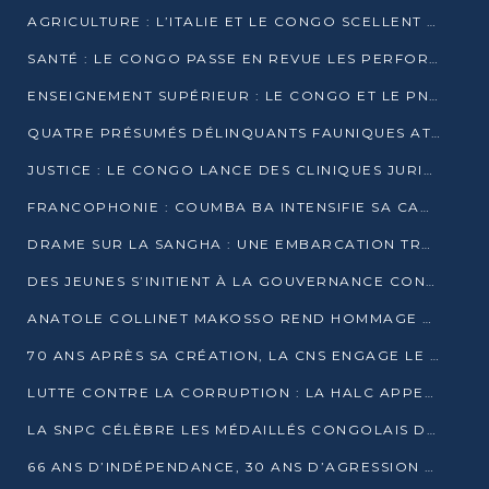
AGRICULTURE : L’ITALIE ET LE CONGO SCELLENT UN PARTENARIAT POUR UNE PRODUCTION LOCALE DURABLE
SANTÉ : LE CONGO PASSE EN REVUE LES PERFORMANCES DE SES HÔPITAUX À MI-PARCOURS
ENSEIGNEMENT SUPÉRIEUR : LE CONGO ET LE PNUD VEULENT RAPPROCHER LA FORMATION UNIVERSITAIRE DES BESOINS DU MARCHÉ DE L’EMPLOI
QUATRE PRÉSUMÉS DÉLINQUANTS FAUNIQUES ATTENDUS DEVANT LA JUSTICE POUR TRAFIC D’IVOIRE
JUSTICE : LE CONGO LANCE DES CLINIQUES JURIDIQUES POUR RAPPROCHER LE DROIT DES CITOYENS
FRANCOPHONIE : COUMBA BA INTENSIFIE SA CAMPAGNE POUR LA SUCCESSION À LA TÊTE DE L’OIF
DRAME SUR LA SANGHA : UNE EMBARCATION TRANSPORTANT DES FIDÈLES DE « NZAMBÉ YA L’HUILE » FAIT NAUFRAGE À OUESSO
DES JEUNES S’INITIENT À LA GOUVERNANCE CONTINENTALE À BRAZZAVILLE
ANATOLE COLLINET MAKOSSO REND HOMMAGE À JEAN-PAUL PIGASSE
70 ANS APRÈS SA CRÉATION, LA CNS ENGAGE LE VIRAGE DE LA DIGITALISATION
LUTTE CONTRE LA CORRUPTION : LA HALC APPELLE À PASSER DES DISCOURS AUX ACTES
LA SNPC CÉLÈBRE LES MÉDAILLÉS CONGOLAIS DES OLYMPIADES PANAFRICAINES DE MATHÉMATIQUES 2026
66 ANS D’INDÉPENDANCE, 30 ANS D’AGRESSION RWANDAISE : 4 PRÉSIDENCES, UN ÉCHEC COLLECTIF