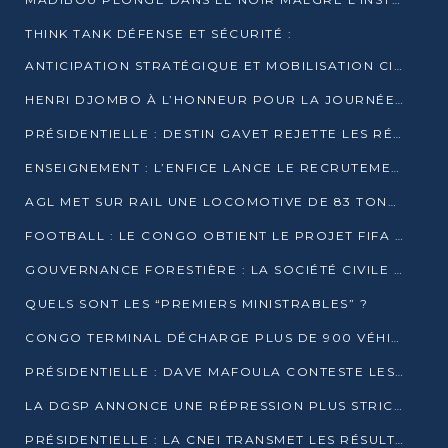
THINK TANK DÉFENSE ET SÉCURITÉ :
ANTICIPATION STRATÉGIQUE ET MOBILISATION CITOYENNE POUR NOTRE SOUVERAINETÉ NATIONALE
HENRI DJOMBO À L’HONNEUR POUR LA JOURNÉE MONDIALE DU THÉÂTRE
PRÉSIDENTIELLE : DESTIN GAVET REJETTE LES RÉSULTATS ET APPELLE À UN DIALOGUE NATIONAL
ENSEIGNEMENT : L’ENFICE LANCE LE RECRUTEMENT DE SA PREMIÈRE PROMOTION DE PROFESSEURS DES ÉCOLES
AGL MET SUR RAIL UNE LOCOMOTIVE DE 83 TONNES À POINTE-NOIRE
FOOTBALL : LE CONGO OBTIENT LE PROJET FIFA ARENA POUR SES 15 DÉPARTEMENTS
GOUVERNANCE FORESTIÈRE : LA SOCIÉTÉ CIVILE CONGOLAISE AFFICHE SES PRIORITÉS POUR 2026
QUELS SONT LES “PREMIERS MINISTRABLES” ?
CONGO TERMINAL DÉCHARGE PLUS DE 900 VÉHICULES EN QUELQUES HEURES
PRÉSIDENTIELLE : DAVE MAFOULA CONTESTE LES RÉSULTATS PROVISOIRES
LA DGSP ANNONCE UNE RÉPRESSION PLUS STRICTE CONTRE LES MOTO-TAXIS
PRÉSIDENTIELLE : LA CNEI TRANSMET LES RÉSULTATS PROVISOIRES À LA COUR CONSTITUTIONNELLE