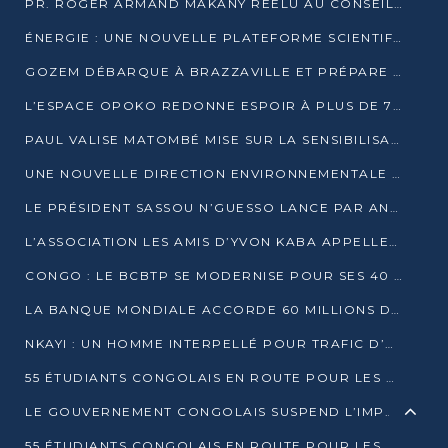
PR. ROGER ARMAND MAKANY RÉÉLU AU CONSEIL DE L’AUF
ÉNERGIE : UNE NOUVELLE PLATEFORME SCIENTIFIQUE POUR LA TRANSITION ÉNERGÉTIQUE EN AFRIQUE CENTRALE
GOZEM DÉBARQUE À BRAZZAVILLE ET PRÉPARE SON ARRIVÉE À POINTE-NOIRE
L’ESPACE OPOKO REDONNE ESPOIR À PLUS DE 775 ÉLÈVES AUTOCHTONES DANS LE NORD DU CONGO
PAUL VALISE MATOMBÉ MISE SUR LA SENSIBILISATION POUR ÉRAQUER LE GRAND BANDITISME
UNE NOUVELLE DIRECTION ENVIRONNEMENTALE POUR RENFORCER LA GESTION DES DONNÉES AU CONGO
LE PRÉSIDENT SASSOU N’GUESSO LANCE PAR ANTICIPATION LA 39ÈME JOURNÉE NATIONALE DE L’ARBRE
L’ASSOCIATION LES AMIS D’YVON KABA APPELLENT DENIS SASSOU N’GUESSO À SE PORTER CANDIDAT
CONGO : LE BCBTP SE MODERNISE POUR SES 40 ANS D’EXISTENCE
LA BANQUE MONDIALE ACCORDE 60 MILLIONS DE DOLLARS POUR LA RÉSILIENCE URBAINE AU CONGO
NKAYI : UN HOMME INTERPELLÉ POUR TRAFIC D’UN BÉBÉ CHIMPANZÉ
55 ÉTUDIANTS CONGOLAIS EN ROUTE POUR LES UNIVERSITÉS ALGÉRIENNES
LE GOUVERNEMENT CONGOLAIS SUSPEND L’IMPORTATION DES MACHETTES ET DES MOTOS
55 ÉTUDIANTS CONGOLAIS EN ROUTE POUR LES UNIVERSITÉS ALGÉRIENNES