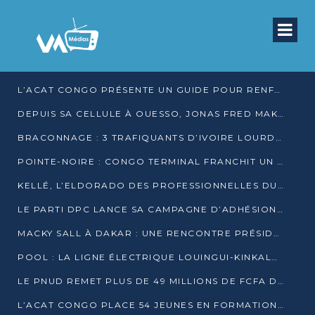
L’ACAT CONGO PRÉSENTE UN GUIDE POUR RENFORCER LES GARANTIES JUDICIAIRES EN GARDE À VUE
DEPUIS SA CELLULE À OUESSO, JONAS FRED MAKITA DÉNONCE CE QU’IL QUALIFIE DE DÉNI DE JUSTICE
BRACONNAGE : 3 TRAFIQUANTS D’IVOIRE LOURDEMENT CONDAMNÉS À DJAMBALA
POINTE-NOIRE : CONGO TERMINAL FRANCHIT UN CAP HISTORIQUE AVEC 99 MOUVEMENTS/HEURE
KELLÉ, L’ELDORADO DES PROFESSIONNELLES DU SEXE
LE PARTI DPC LANCE SA CAMPAGNE D’ADHÉSIONS ET VEUT STRUCTURER SA PRÉSENCE DANS LES 15 DÉPARTEMENTS
MACKY SALL À DAKAR : UNE RENCONTRE PRÉSIDENTIELLE QUI DIVISE L’OPINION SÉNÉGALAISE
POOL : LA LIGNE ÉLECTRIQUE LOUINGUI-KINKALA-BOKO MISE EN SERVICE
LE PNUD REMET PLUS DE 49 MILLIONS DE FCFA D’ÉQUIPEMENTS POUR ACCÉLÉRER LA NUMÉRISATION DU SYSTÈME DE SANTÉ
L’ACAT CONGO PLACE 54 JEUNES EN FORMATION PROFESSIONNELLE