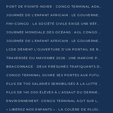
PORT DE POINTE-NOIRE : CONGO TERMINAL ADAPTE SON DRAGAGE AUX SABLES BITUMINEUX
JOURNÉE DE L’ENFANT AFRICAIN : LE GOUVERNEMENT RÉAFFIRME SON ENGAGEMENT POUR L’ACCÈS À L’EAU ET À L’ASSAINISSEMENT
FMI–CONGO : LA SOCIÉTÉ CIVILE EXIGE UNE RÉFORME DE LA FISCALITÉ PÉTROLIÈRE
JOURNÉE MONDIALE DES OCÉANS : AGL CONGO MOBILISE SES COLLABORATEURS POUR LA PRÉSERVATION DE LA BIODIVERSITÉ MARINE
JOURNÉE DE L’ENFANT AFRICAIN : LE GOUVERNEMENT MOBILISÉ POUR L’HYGIÈNE DANS LES ORPHELINATS
LCDE DÉMENT L’OUVERTURE D’UN PORTAIL DE RECRUTEMENT ET APPELLE À LA VIGILANCE
TRAVERSÉE DU MAYOMBE 2026 : UNE MARCHE POUR SENSIBILISER ET DÉPISTER AU DIABÈTE
BRACONNAGE : DEUX PRÉSUMÉS TRAFIQUANTS D’HIPPOPOTAME ÉCROUÉS À BRAZZAVILLE
CONGO TERMINAL OUVRE SES PORTES AUX FUTURS INGÉNIEURS DE L’UCAC-ICAM
PLUS DE 700 SALARIÉS SENSIBILISÉS À LA LUTTE CONTRE LA TUBERCULOSE À CONGO TERMINAL
PLUS DE 149 000 ÉLÈVES À L’ASSAUT DU DERNIER CEPE
ENVIRONNEMENT: CONGO TERMINAL AGIT SUR LE TERRAIN ET FORME LES PLUS JEUNES
« LIBÉREZ NOS ENFANTS » : LA COLÈRE DE PLUSIEURS MÈRES À BRAZZAVILLE CONTRE LA DGSP