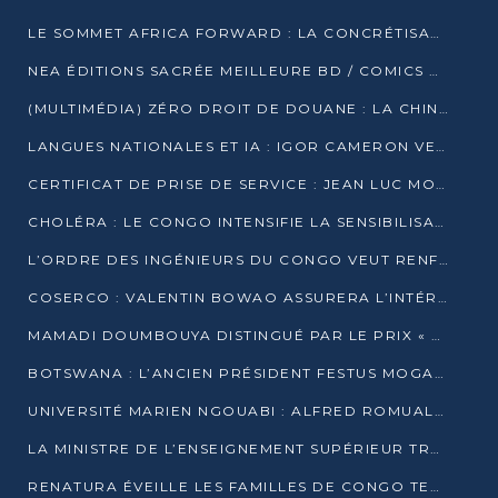
LE SOMMET AFRICA FORWARD : LA CONCRÉTISATION DE PARTENARIATS ÉQUILIBRÉS ET TOURNÉS VERS L’AVENIR ENTRE LE CONTINENT AFRICAIN ET LA FRANCE
NEA ÉDITIONS SACRÉE MEILLEURE BD / COMICS D’AFRIQUE AU KENYA
(MULTIMÉDIA) ZÉRO DROIT DE DOUANE : LA CHINE ET L’AFRIQUE VERS UNE PROXIMITÉ SANS PRÉCÉDENT (PAPIER GÉNÉRAL)
LANGUES NATIONALES ET IA : IGOR CAMERON VEUT ARRIMER LA STRATÉGIE IA À LA LOI SUR LA RECHERCHE
CERTIFICAT DE PRISE DE SERVICE : JEAN LUC MOUTHOU DÉMENT UNE « FAKE NEWS »
CHOLÉRA : LE CONGO INTENSIFIE LA SENSIBILISATION AU MARCHÉ DE TALANGAÏ
L’ORDRE DES INGÉNIEURS DU CONGO VEUT RENFORCER L’ÉTHIQUE ET LA CRÉDIBILITÉ DE LA PROFESSION
COSERCO : VALENTIN BOWAO ASSURERA L’INTÉRIM À LA TÊTE DU BUREAU EXÉCUTIF NATIONAL
MAMADI DOUMBOUYA DISTINGUÉ PAR LE PRIX « SUPER GRAND BÂTISSEUR BABACAR N’DIAYE »
BOTSWANA : L’ANCIEN PRÉSIDENT FESTUS MOGAE EST MORT À 86 ANS
UNIVERSITÉ MARIEN NGOUABI : ALFRED ROMUALD NGUYA POATY SOUTIENT UNE THÈSE SUR LE PARADOXE DE LA CROISSANCE EN ZONE CEMAC
LA MINISTRE DE L’ENSEIGNEMENT SUPÉRIEUR TRACE SA FEUILLE DE ROUTE
RENATURA ÉVEILLE LES FAMILLES DE CONGO TERMINAL À LA PROTECTION DE L’ENVIRONNEMENT