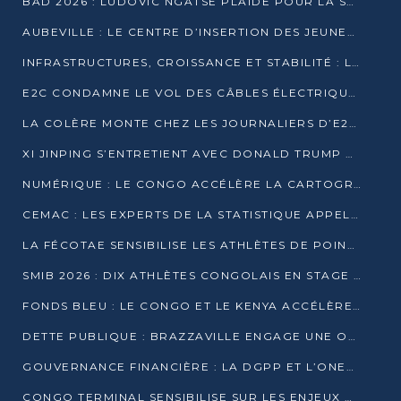
BAD 2026 : LUDOVIC NGATSÉ PLAIDE POUR LA SOUVERAINETÉ FINANCIÈRE AFRICAINE
AUBEVILLE : LE CENTRE D’INSERTION DES JEUNES PRÊT À OUVRIR SES PORTES
INFRASTRUCTURES, CROISSANCE ET STABILITÉ : LA GUINÉE AFFÛTE SES AMBITIONS
E2C CONDAMNE LE VOL DES CÂBLES ÉLECTRIQUES APRÈS UNE VIDÉO VIRALE
LA COLÈRE MONTE CHEZ LES JOURNALIERS D’E2C QUI DÉNONCENT 20 ANS DE PRÉCARITÉ
XI JINPING S’ENTRETIENT AVEC DONALD TRUMP À BEIJING
NUMÉRIQUE : LE CONGO ACCÉLÈRE LA CARTOGRAPHIE DE SES INFRASTRUCTURES DIGITALES
CEMAC : LES EXPERTS DE LA STATISTIQUE APPELLENT À RENFORCER LA SÉCURISATION DES DONNÉES
LA FÉCOTAE SENSIBILISE LES ATHLÈTES DE POINTE-NOIRE À L’HYGIÈNE ALIMENTA
SMIB 2026 : DIX ATHLÈTES CONGOLAIS EN STAGE AU KENYA
FONDS BLEU : LE CONGO ET LE KENYA ACCÉLÈRENT LA MOBILISATION DES FINANCEMENTS
DETTE PUBLIQUE : BRAZZAVILLE ENGAGE UNE OPÉRATION DE RACHAT DE 575 MILLIONS DE DOLLARS
GOUVERNANCE FINANCIÈRE : LA DGPP ET L’ONEC-C VERS UN PARTENARIAT POUR ASSAINIR LES ENTREPRISES PUBLIQUES
CONGO TERMINAL SENSIBILISE SUR LES ENJEUX DE LA SANTÉ MENTALE EN