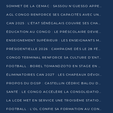
SOMMET DE LA CEMAC : SASSOU N’GUESSO APPELLE À LA VIGILANCE FACE AUX RISQUES ÉCONOMIQUES
AGL CONGO RENFORCE SES CAPACITÉS AVEC UNE GRUE DE 250 TONNES
CAN 2025 : L’ÉTAT SÉNÉGALAIS COUVRE SES CHAMPIONS D’AFRIQUE DE RÉCOMPENSES EXCEPTIONNELLES
ÉDUCATION AU CONGO : LE PRÉSCOLAIRE DEVIENT OBLIGATOIRE, LE BTS CONSACRÉ DIPLÔME D’ÉTAT
ENSEIGNEMENT SUPÉRIEUR : LES ENSEIGNANTS MAINTIENNENT LA GRÈVE ET EXIGENT UN ACCORD ÉCRIT AVEC L’ÉTAT
PRÉSIDENTIELLE 2026 : CAMPAGNE DÈS LE 28 FÉVRIER, SCRUTIN LES 12 ET 15 MARS
CONGO TERMINAL RENFORCE SA CULTURE D’ENTREPRISE AVEC LE PROGRAMME « WIN TOGETHER »
FOOTBALL : BOREL TOMANDZOTO EN STAGE EN ESPAGNE AVEC POLISSYA FC
ÉLIMINATOIRES CAN 2027 : LES CHAPEAUX DÉVOILÉS, LE CONGO FIXÉ SUR SON SORT
PROPOS DU DGSP : CASTELLIN CÉDRIC BALOU DÉNONCE DES PROPOS INTIMIDANTS
SANTÉ : LE CONGO ACCÉLÈRE LA CONSOLIDATION DE L’OFFRE DE SOINS
LA LCDE MET EN SERVICE UNE TROISIÈME STATION D’EAU POTABLE À MFILOU
FOOTBALL : L’OL CONFIE SA FORMATION AU CONGOLAIS CHRISTIAN BASSILA