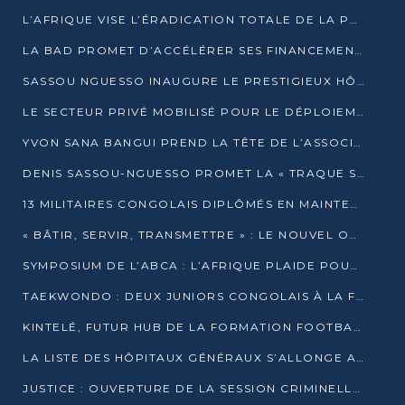
L’AFRIQUE VISE L’ÉRADICATION TOTALE DE LA POLIOMYÉLITE D’ICI 2026
LA BAD PROMET D’ACCÉLÉRER SES FINANCEMENTS AVEC LE MINISTÈRE DE L’ASSAINISSEMENT
SASSOU NGUESSO INAUGURE LE PRESTIGIEUX HÔTEL KEMPINSKI BRAZZAVILLE
LE SECTEUR PRIVÉ MOBILISÉ POUR LE DÉPLOIEMENT DE 19 MINI-CENTRALES SOLAIRES
YVON SANA BANGUI PREND LA TÊTE DE L’ASSOCIATION DES BANQUES CENTRALES AFRICAINES
DENIS SASSOU-NGUESSO PROMET LA « TRAQUE SANS RELÂCHE » DU GRAND BANDITISME
13 MILITAIRES CONGOLAIS DIPLÔMÉS EN MAINTENANCE INDUSTRIELLE APRÈS TROIS ANS DE FORMATION À L’UNIVERSITÉ MARIEN-NGOUABI
« BÂTIR, SERVIR, TRANSMETTRE » : LE NOUVEL OUVRAGE QUI INTERPELLE LES COLLECTIVITÉS
SYMPOSIUM DE L’ABCA : L’AFRIQUE PLAIDE POUR UN FINANCEMENT CLIMATIQUE ÉQUITABLE
TAEKWONDO : DEUX JUNIORS CONGOLAIS À LA FINALE D’OPEN SYRIES 2025 À ABIDJAN
KINTELÉ, FUTUR HUB DE LA FORMATION FOOTBALLISTIQUE AFRICAINE ?
LA LISTE DES HÔPITAUX GÉNÉRAUX S’ALLONGE AU CONGO
JUSTICE : OUVERTURE DE LA SESSION CRIMINELLE À BRAZZAVILLE AVEC 52 DOSSIERS AU RÔLE