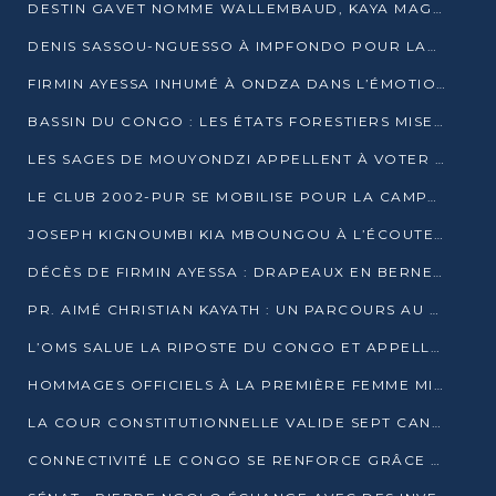
DESTIN GAVET NOMME WALLEMBAUD, KAYA MAGANE, BOUDZIKA ET MBOUSSA-ELLAH AUX COMMANDES DE SA CAMPAGNE
DENIS SASSOU-NGUESSO À IMPFONDO POUR LANCER LE CORRIDOR 13
FIRMIN AYESSA INHUMÉ À ONDZA DANS L’ÉMOTION ET LE RECUEILLEMENT
BASSIN DU CONGO : LES ÉTATS FORESTIERS MISENT SUR LES MARCHÉS CARBONE
LES SAGES DE MOUYONDZI APPELLENT À VOTER DENIS SASSOU-NGUESSO
LE CLUB 2002-PUR SE MOBILISE POUR LA CAMPAGNE
JOSEPH KIGNOUMBI KIA MBOUNGOU À L’ÉCOUTE DE TALANGAÏ
DÉCÈS DE FIRMIN AYESSA : DRAPEAUX EN BERNE LUNDI
PR. AIMÉ CHRISTIAN KAYATH : UN PARCOURS AU SERVICE DE LA RECHERCHE ET DE L’INNOVATION
L’OMS SALUE LA RIPOSTE DU CONGO ET APPELLE À DES RÉFORMES DURABLES
HOMMAGES OFFICIELS À LA PREMIÈRE FEMME MINISTRE DU CONGO
LA COUR CONSTITUTIONNELLE VALIDE SEPT CANDIDATURES POUR LA PRÉSIDENTIELLE
CONNECTIVITÉ LE CONGO SE RENFORCE GRÂCE AU CÂBLE 2AFRICA