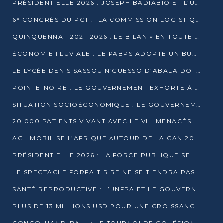
PRÉSIDENTIELLE 2026 : JOSEPH BADIABIO ET L’UDH-YUKI JOUENT LA PRUDENCE
6ᵉ CONGRÈS DU PCT : LA COMMISSION LOGISTIQUE ASSURE LA DISTRIBUTION DES KITS
QUINQUENNAT 2021-2026 : LE BILAN « EN TOUTE TRANSPARENCE » PRÉSENTÉ À LA PRESSE
ÉCONOMIE FLUVIALE : LE PABPS ADOPTE UN BUDGET 2026 DE PLUS DE 2,7 MILLIARDS FCFA
LE LYCÉE DENIS SASSOU N’GUESSO D’ABALA DOTÉ D’UNE SALLE MULTIMÉDIA
POINTE-NOIRE : LE GOUVERNEMENT EXHORTE À UN USAGE RESPONSABLE DU NOUVEAU MATÉRIEL MUNICIPAL
SITUATION SOCIOÉCONOMIQUE : LE GOUVERNEMENT INTERPELLÉ DEVANT LE SÉNAT
20.000 PATIENTS VIVANT AVEC LE VIH MENACÉS D’ARRÊT DE TRAITEMENT
AGL MOBILISE L’AFRIQUE AUTOUR DE LA CAN 2025
PRÉSIDENTIELLE 2026 : LA FORCE PUBLIQUE SE PRÉPARE À SÉCURISER LE SCRUTIN
LE SPECTACLE FORFAIT RIRE NE SE TIENDRA PAS LE 1ER JANVIER
SANTÉ REPRODUCTIVE : L’UNFPA ET LE GOUVERNEMENT AFFINENT LES PRIORITÉS DE 2026
PLUS DE 13 MILLIONS USD POUR UNE CROISSANCE VERTE ET SOUVERAINE
CONGO–HAND-BALL : LE TOURNOI DE COHÉSION ET DE FRATERNITÉ ALLUME SES LAMPIONS À BRAZZAVILLE