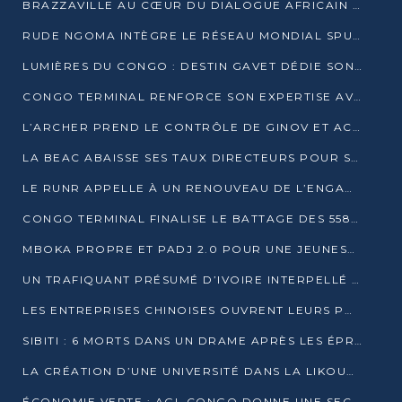
BRAZZAVILLE AU CŒUR DU DIALOGUE AFRICAIN SUR LES OBJECTIFS DE DÉVELOPPEMENT DURABLE
RUDE NGOMA INTÈGRE LE RÉSEAU MONDIAL SPUTNIK PRO APRÈS UNE FORMATION À MOSCOU
LUMIÈRES DU CONGO : DESTIN GAVET DÉDIE SON PRIX À L’UNITÉ NATIONALE ET À LA JEUNESSE
CONGO TERMINAL RENFORCE SON EXPERTISE AVEC NEUF NOUVEAUX FORMATEURS EN ENGINS PORTUAIRES
L’ARCHER PREND LE CONTRÔLE DE GINOV ET ACCÉLÈRE SON VIRAGE NUMÉRIQUE
LA BEAC ABAISSE SES TAUX DIRECTEURS POUR SOUTENIR LA CROISSANCE EN ZONE CEMAC
LE RUNR APPELLE À UN RENOUVEAU DE L’ENGAGEMENT MILITANT
CONGO TERMINAL FINALISE LE BATTAGE DES 558 PIEUX DU FUTUR QUAI DU MÔLE EST
MBOKA PROPRE ET PADJ 2.0 POUR UNE JEUNESSE PLUS AUTONOME
UN TRAFIQUANT PRÉSUMÉ D’IVOIRE INTERPELLÉ À DOLISIE
LES ENTREPRISES CHINOISES OUVRENT LEURS PORTES AUX JEUNES DIPLÔMÉS
SIBITI : 6 MORTS DANS UN DRAME APRÈS LES ÉPREUVES DU BEPC
LA CRÉATION D’UNE UNIVERSITÉ DANS LA LIKOUALA AU CŒUR D’UNE RÉFLEXION NATIONALE
ÉCONOMIE VERTE : AGL CONGO DONNE UNE SECONDE VIE À SES DÉCHETS INDUSTRIELS