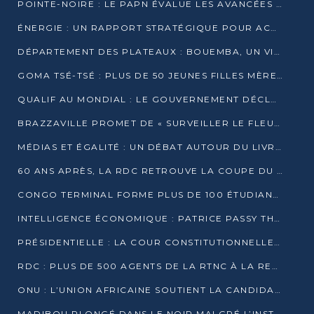
POINTE-NOIRE : LE PAPN ÉVALUE LES AVANCÉES DU MÔLE EST
ÉNERGIE : UN RAPPORT STRATÉGIQUE POUR ACCÉLÉRER LA TRANSITION AU CONGO
DÉPARTEMENT DES PLATEAUX : BOUEMBA, UN VIVIER ÉCONOMIQUE PRÊT À EXPLOSER
GOMA TSÉ-TSÉ : PLUS DE 50 JEUNES FILLES MÈRES SENSIBILISÉES À LA SANTÉ SEXUELLE
QUALIF AU MONDIAL : LE GOUVERNEMENT DÉCLARE LA JOURNÉE DU 1ER AVRIL 2026 CHÔMÉE ET PAYÉE
BRAZZAVILLE PROMET DE « SURVEILLER LE FLEUVE » APRÈS LA QUALIFICATION DE LA RDC AU MONDIAL
MÉDIAS ET ÉGALITÉ : UN DÉBAT AUTOUR DU LIVRE « CES FEMMES QUI REPRENNENT LE POUVOIR SUR LEUR VIE »
60 ANS APRÈS, LA RDC RETROUVE LA COUPE DU MONDE
CONGO TERMINAL FORME PLUS DE 100 ÉTUDIANTS AUX TECHNIQUES D’EMBAUCHE
INTELLIGENCE ÉCONOMIQUE : PATRICE PASSY THÉORISE UNE STRATÉGIE ADAPTÉE AUX CONTEXTES FRAGMENTÉS
PRÉSIDENTIELLE : LA COUR CONSTITUTIONNELLE CONFIRME LA VICTOIRE DE SASSOU NGUESSO AVEC 94,90 % DES SUFFRAGES
RDC : PLUS DE 500 AGENTS DE LA RTNC À LA RETRAITE, UNE PAGE SE TOURNE
ONU : L’UNION AFRICAINE SOUTIENT LA CANDIDATURE DE MACKY SALL
MADIBOU PLONGÉ DANS LE NOIR MALGRÉ L’INSTALLATION D’UN NOUVEAU TRANSFORMATEUR