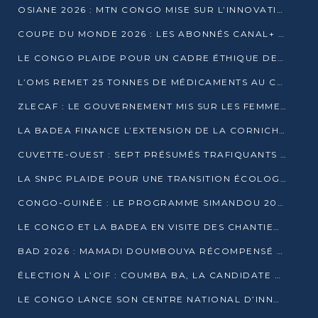
OSIANE 2026 : MTN CONGO MISE SUR L’INNOVATION POUR RELEVER LES DÉFIS AFRICAINS
COUPE DU MONDE 2026 : LES ABONNÉS CANAL+ AU CONGO DÉÇUS À QUELQUES JOURS DU COUP D’ENVOI
LE CONGO PLAIDE POUR UN CADRE ÉTHIQUE DE L’INTELLIGENCE ARTIFICIELLE À DAKAR
L’OMS REMET 25 TONNES DE MÉDICAMENTS AU CONGO POUR RENFORCER LA RIPOSTE AUX ÉPIDÉMIES
ZLECAF : LE GOUVERNEMENT MIS SUR LES FEMMES ENTREPRENEURES
LA BADEA FINANCE L’EXTENSION DE LA CORNICHE SUD DE BRAZZAVILLE
CUVETTE-OUEST : SEPT PRÉSUMÉS TRAFIQUANTS DE FAUNE INTERPELLÉS À EWO ET KELLÉ
LA SNPC PLAIDE POUR UNE TRANSITION ÉCOLOGIQUE PROGRESSIVE
CONGO-GUINÉE : LE PROGRAMME SIMANDOU 2040 AU CŒUR DES ÉCHANGES À LA BAD
LE CONGO ET LA BADEA EN VISITE DES CHANTIERS
BAD 2026 : MAMADI DOUMBOUYA RÉCOMPENSÉ PAR LE TROPHÉE BABACAR NDIAYE À BRAZZAVILLE
ÉLECTION À L’OIF : COUMBA BA, LA CANDIDATE DISCRÈTE QUI BOUSCULE LE JEU DIPLOMATIQUE
LE CONGO LANCE SON CENTRE NATIONAL D’INNOVATION