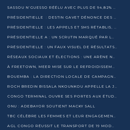
SASSOU N’GUESSO RÉÉLU AVEC PLUS DE 94,82% DES VOIX
PRÉSIDENTIELLE : DESTIN GAVET DÉNONCE DES IRRÉGULARITÉS ET REVENDIQUE LA VICTOIRE
PRÉSIDENTIELLE : LES APPELS ET SMS RÉTABLIS, INTERNET RESTE BLOQUÉ
PRÉSIDENTIELLE A : UN SCRUTIN MARQUÉ PAR LA COUPURE D’INTERNET ET UNE AFFLUENCE TIMIDE À BRAZZAVILLE
PRÉSIDENTIELLE : UN FAUX VISUEL DE RÉSULTATS CIRCULE
RÉSEAUX SOCIAUX ET ÉLECTIONS : UNE ARÈNE NUMÉRIQUE EN PLEINE MUTATION AU CONGO
À FREETOWN, MEER MISE SUR LE REFROIDISSEMENT PASSIF FACE À LA CHALEUR EXTRÊME
BOUEMBA : LA DIRECTION LOCALE DE CAMPAGNE DE DENIS SASSOU N’GUESSO MULTIPLIE LES ACTIVITÉS DE MOBILISATION
ROCH BREDIN BISSALA NKOUNKOU APPELLE LA JEUNESSE DE GOMA TSÉ-TSÉ À UN VOTE MASSIF POUR DENIS SASSOU NGUESSO
CONGO TERMINAL OUVRE SES PORTES AUX ÉTUDIANTS EN TRANSPORT ET LOGISTIQUE
ONU : ADEBAYOR SOUTIENT MACKY SALL
TBC CÉLÈBRE LES FEMMES ET LEUR ENGAGEMENT À L’OCCASION DU 8 MARS
AGL CONGO RÉUSSIT LE TRANSPORT DE 19 MODULES HORS GABARIT ENTRE POINTE-NOIRE ET BRAZZAVILLE