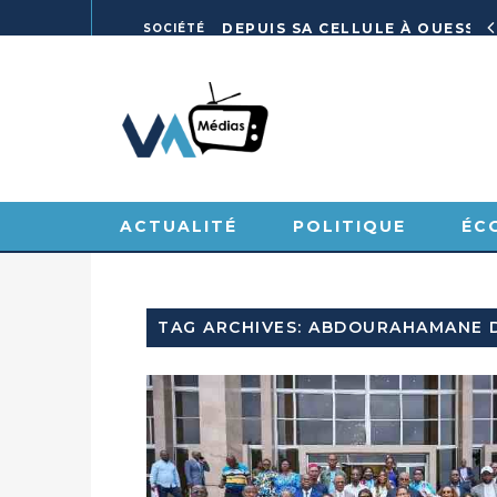
L’ACAT CONGO PRÉSENTE UN GUIDE POUR RENFORCER LES GARANTIES JUDICIAIRES EN GARDE À VUE
DEPUIS SA CELLULE À OUESSO, JONAS FRED MAKITA DÉNONCE CE QU’IL QUALIFIE DE DÉNI DE JUSTICE
SOCIÉTÉ
ACTUALITÉ
POLITIQUE
ÉC
SPORT
VIDÉOS
TAG ARCHIVES: ABDOURAHAMANE 