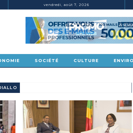
vendredi, août 7, 2026
ENVIRONNEMENT
SOCIÉTÉ
BRACONNAGE : 3 TRAFIQUANTS D’IVOIRE LOURDEMENT CONDAMNÉS À DJAMBALA
ONOMIE
SOCIÉTÉ
CULTURE
ENVIR
DIALLO