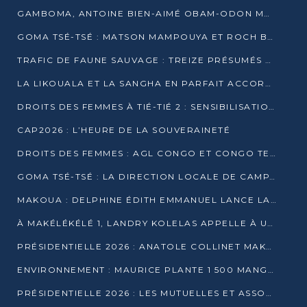
GAMBOMA, ANTOINE BIEN-AIMÉ OBAM-ODON MOBILISE LES 32 148 ÉLECTEURS EN FAVEUR DE DENIS SASSOU NGUESSO
GOMA TSÉ-TSÉ : MATSON MAMPOUYA ET ROCH BREDIN BISSALA NKOUNKOU EN CAMPAGNE DE PROXIMITÉ
TRAFIC DE FAUNE SAUVAGE : TREIZE PRÉSUMÉS TRAFIQUANTS INTERPELLÉS AU CONGO EN 2025
LA LIKOUALA ET LA SANGHA EN PARFAIT ACCORD AVEC LE PROJET DE SOCIÉTÉ DU CANDIDAT DENIS SASSOU-N’GUESSO
DROITS DES FEMMES À TIÉ-TIÉ 2 : SENSIBILISATION ET PÉDAGOGIE SUR LE DROIT DE VOTE
CAP2026 : L’HEURE DE LA SOUVERAINETÉ
DROITS DES FEMMES : AGL CONGO ET CONGO TERMINAL METTENT EN AVANT LE LEADERSHIP FÉMININ
GOMA TSÉ-TSÉ : LA DIRECTION LOCALE DE CAMPAGNE INTENSIFIE LA SENSIBILISATION DANS LES VILLAGES
MAKOUA : DELPHINE ÉDITH EMMANUEL LANCE LA CAMPAGNE POUR DENIS SASSOU-N’GUESSO
À MAKÉLÉKÉLÉ 1, LANDRY KOLELAS APPELLE À UNE MOBILISATION MASSIVE EN FAVEUR DE DENIS SASSOU-N’GUESSO
PRÉSIDENTIELLE 2026 : ANATOLE COLLINET MAKOSSO DÉFEND LE PROJET DE SOCIÉTÉ DE DENIS SASSOU NGUESSO
ENVIRONNEMENT : MAURICE PLANTE 1 500 MANGROVES POUR HONORER WANGARI MAATHAI
PRÉSIDENTIELLE 2026 : LES MUTUELLES ET ASSOCIATIONS S’IMPLIQUENT DANS LA CAMPAGNE ÉLECTORALE À TIÉ-TIÉ 2 (POINTE-NOIRE)