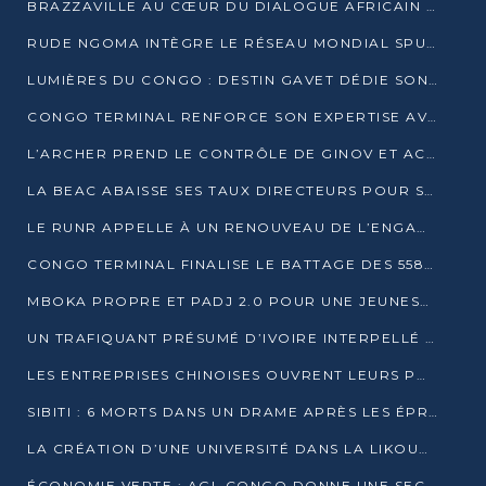
BRAZZAVILLE AU CŒUR DU DIALOGUE AFRICAIN SUR LES OBJECTIFS DE DÉVELOPPEMENT DURABLE
RUDE NGOMA INTÈGRE LE RÉSEAU MONDIAL SPUTNIK PRO APRÈS UNE FORMATION À MOSCOU
LUMIÈRES DU CONGO : DESTIN GAVET DÉDIE SON PRIX À L’UNITÉ NATIONALE ET À LA JEUNESSE
CONGO TERMINAL RENFORCE SON EXPERTISE AVEC NEUF NOUVEAUX FORMATEURS EN ENGINS PORTUAIRES
L’ARCHER PREND LE CONTRÔLE DE GINOV ET ACCÉLÈRE SON VIRAGE NUMÉRIQUE
LA BEAC ABAISSE SES TAUX DIRECTEURS POUR SOUTENIR LA CROISSANCE EN ZONE CEMAC
LE RUNR APPELLE À UN RENOUVEAU DE L’ENGAGEMENT MILITANT
CONGO TERMINAL FINALISE LE BATTAGE DES 558 PIEUX DU FUTUR QUAI DU MÔLE EST
MBOKA PROPRE ET PADJ 2.0 POUR UNE JEUNESSE PLUS AUTONOME
UN TRAFIQUANT PRÉSUMÉ D’IVOIRE INTERPELLÉ À DOLISIE
LES ENTREPRISES CHINOISES OUVRENT LEURS PORTES AUX JEUNES DIPLÔMÉS
SIBITI : 6 MORTS DANS UN DRAME APRÈS LES ÉPREUVES DU BEPC
LA CRÉATION D’UNE UNIVERSITÉ DANS LA LIKOUALA AU CŒUR D’UNE RÉFLEXION NATIONALE
ÉCONOMIE VERTE : AGL CONGO DONNE UNE SECONDE VIE À SES DÉCHETS INDUSTRIELS