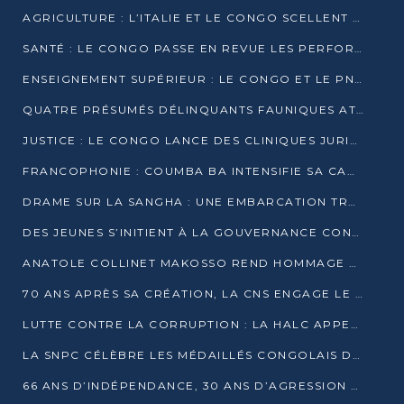
AGRICULTURE : L’ITALIE ET LE CONGO SCELLENT UN PARTENARIAT POUR UNE PRODUCTION LOCALE DURABLE
SANTÉ : LE CONGO PASSE EN REVUE LES PERFORMANCES DE SES HÔPITAUX À MI-PARCOURS
ENSEIGNEMENT SUPÉRIEUR : LE CONGO ET LE PNUD VEULENT RAPPROCHER LA FORMATION UNIVERSITAIRE DES BESOINS DU MARCHÉ DE L’EMPLOI
QUATRE PRÉSUMÉS DÉLINQUANTS FAUNIQUES ATTENDUS DEVANT LA JUSTICE POUR TRAFIC D’IVOIRE
JUSTICE : LE CONGO LANCE DES CLINIQUES JURIDIQUES POUR RAPPROCHER LE DROIT DES CITOYENS
FRANCOPHONIE : COUMBA BA INTENSIFIE SA CAMPAGNE POUR LA SUCCESSION À LA TÊTE DE L’OIF
DRAME SUR LA SANGHA : UNE EMBARCATION TRANSPORTANT DES FIDÈLES DE « NZAMBÉ YA L’HUILE » FAIT NAUFRAGE À OUESSO
DES JEUNES S’INITIENT À LA GOUVERNANCE CONTINENTALE À BRAZZAVILLE
ANATOLE COLLINET MAKOSSO REND HOMMAGE À JEAN-PAUL PIGASSE
70 ANS APRÈS SA CRÉATION, LA CNS ENGAGE LE VIRAGE DE LA DIGITALISATION
LUTTE CONTRE LA CORRUPTION : LA HALC APPELLE À PASSER DES DISCOURS AUX ACTES
LA SNPC CÉLÈBRE LES MÉDAILLÉS CONGOLAIS DES OLYMPIADES PANAFRICAINES DE MATHÉMATIQUES 2026
66 ANS D’INDÉPENDANCE, 30 ANS D’AGRESSION RWANDAISE : 4 PRÉSIDENCES, UN ÉCHEC COLLECTIF