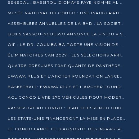
SÉNÉGAL : BASSIROU DIOMAYE FAYE NOMME AL AMINOU LÔ PREMIER MINISTRE
MUSÉE NATIONAL DU CONGO : UNE INAUGURATION PORTEUSE D’ESPOIR POUR LA CULTURE
ASSEMBLÉES ANNUELLES DE LA BAD : LA SOCIÉTÉ CIVILE CONGOLAISE À LA RECHERCHE DE PARTENAIRES POUR SES PROJETS
DENIS SASSOU-NGUESSO ANNONCE LA FIN DU VISA POUR LES AFRICAINS EN 2027
OIF : LE DR. COUMBA BÂ PORTE UNE VISION DE DIALOGUE, DE STABILITÉ ET DE RÉFORME À LA TÊTE
ÉLIMINATOIRES CAN 2027 : LES SÉLECTIONS AFRICAINES CONNAISSENT LEURS ADVERSAIRES
QUATRE PRÉSUMÉS TRAFIQUANTS DE PANTHÈRE ARRÊTÉS À EWO
EWAWA PLUS ET L’ARCHER FOUNDATION LANCENT UN CAMP DE BASKET POUR LES JEUNES À BRAZZAVILLE
BASKETBALL: EWAWA PLUS ET L’ARCHER FOUNDATION LANCENT UN CAMP POUR LES JEUNES
AGL CONGO LIVRE 270 VÉHICULES POUR MODERNISER LE TRANSPORT URBAIN
PASSEPORT AU CONGO : JEAN-OLESSONGO ONDAYE VEUT METTRE FIN AUX LENTEURS ADMINISTRATIVES
LES ÉTATS-UNIS FINANCERONT LA MISE EN PLACE DE JUSQU’À 50 CLINIQUES DE LUTTE CONTRE L’EBOLA
LE CONGO LANCE LE DIAGNOSTIC DES INFRASTRUCTURES SPORTIVES DU COMPLEXE DE KINTÉLÉ