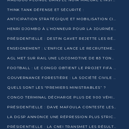
THINK TANK DÉFENSE ET SÉCURITÉ :
ANTICIPATION STRATÉGIQUE ET MOBILISATION CITOYENNE POUR NOTRE SOUVERAINETÉ NATIONALE
HENRI DJOMBO À L’HONNEUR POUR LA JOURNÉE MONDIALE DU THÉÂTRE
PRÉSIDENTIELLE : DESTIN GAVET REJETTE LES RÉSULTATS ET APPELLE À UN DIALOGUE NATIONAL
ENSEIGNEMENT : L’ENFICE LANCE LE RECRUTEMENT DE SA PREMIÈRE PROMOTION DE PROFESSEURS DES ÉCOLES
AGL MET SUR RAIL UNE LOCOMOTIVE DE 83 TONNES À POINTE-NOIRE
FOOTBALL : LE CONGO OBTIENT LE PROJET FIFA ARENA POUR SES 15 DÉPARTEMENTS
GOUVERNANCE FORESTIÈRE : LA SOCIÉTÉ CIVILE CONGOLAISE AFFICHE SES PRIORITÉS POUR 2026
QUELS SONT LES “PREMIERS MINISTRABLES” ?
CONGO TERMINAL DÉCHARGE PLUS DE 900 VÉHICULES EN QUELQUES HEURES
PRÉSIDENTIELLE : DAVE MAFOULA CONTESTE LES RÉSULTATS PROVISOIRES
LA DGSP ANNONCE UNE RÉPRESSION PLUS STRICTE CONTRE LES MOTO-TAXIS
PRÉSIDENTIELLE : LA CNEI TRANSMET LES RÉSULTATS PROVISOIRES À LA COUR CONSTITUTIONNELLE