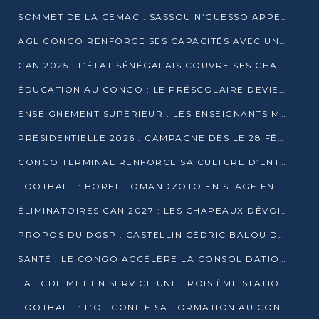
SOMMET DE LA CEMAC : SASSOU N’GUESSO APPELLE À LA VIGILANCE FACE AUX RISQUES ÉCONOMIQUES
AGL CONGO RENFORCE SES CAPACITÉS AVEC UNE GRUE DE 250 TONNES
CAN 2025 : L’ÉTAT SÉNÉGALAIS COUVRE SES CHAMPIONS D’AFRIQUE DE RÉCOMPENSES EXCEPTIONNELLES
ÉDUCATION AU CONGO : LE PRÉSCOLAIRE DEVIENT OBLIGATOIRE, LE BTS CONSACRÉ DIPLÔME D’ÉTAT
ENSEIGNEMENT SUPÉRIEUR : LES ENSEIGNANTS MAINTIENNENT LA GRÈVE ET EXIGENT UN ACCORD ÉCRIT AVEC L’ÉTAT
PRÉSIDENTIELLE 2026 : CAMPAGNE DÈS LE 28 FÉVRIER, SCRUTIN LES 12 ET 15 MARS
CONGO TERMINAL RENFORCE SA CULTURE D’ENTREPRISE AVEC LE PROGRAMME « WIN TOGETHER »
FOOTBALL : BOREL TOMANDZOTO EN STAGE EN ESPAGNE AVEC POLISSYA FC
ÉLIMINATOIRES CAN 2027 : LES CHAPEAUX DÉVOILÉS, LE CONGO FIXÉ SUR SON SORT
PROPOS DU DGSP : CASTELLIN CÉDRIC BALOU DÉNONCE DES PROPOS INTIMIDANTS
SANTÉ : LE CONGO ACCÉLÈRE LA CONSOLIDATION DE L’OFFRE DE SOINS
LA LCDE MET EN SERVICE UNE TROISIÈME STATION D’EAU POTABLE À MFILOU
FOOTBALL : L’OL CONFIE SA FORMATION AU CONGOLAIS CHRISTIAN BASSILA