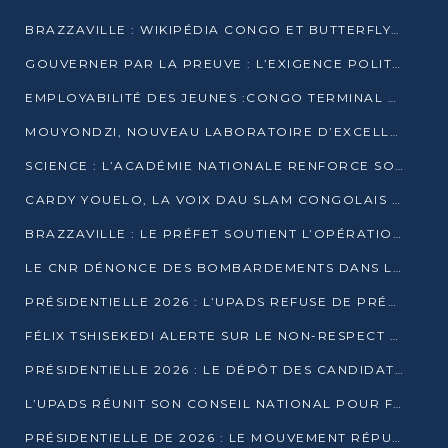
BRAZZAVILLE : WIKIPÉDIA CONGO ET BUTTERFLY SCELLENT UN PARTENARIAT POUR STRUCTURER LE BÉNÉVOLAT NUMÉRIQUE
GOUVERNER PAR LA PREUVE : L’EXIGENCE POLITIQUE DU XXIᵉ SIÈCLE
EMPLOYABILITÉ DES JEUNES :CONGO TERMINAL S’ALLIE À L’ESCIC POUR RAPPROCHER L’ÉCOLE DU TERRAIN
MOUYONDZI, NOUVEAU LABORATOIRE D’EXCELLENCE PÉDAGOGIQUE AVEC L’ENFICE
SCIENCE : L’ACADÉMIE NATIONALE RENFORCE SON ÉQUIPE ET TRACE SA FEUILLE DE ROUTE 2026
CARDY YOUELO, LA VOIX DAU SLAM CONGOLAIS QUI INTERPELLE LE MONDE
BRAZZAVILLE : LE PRÉFET SOUTIENT L’OPÉRATION « ZÉRO KULUNA » ET APPELLE À LA VIGILANCE CITOYENNE
LE CNR DÉNONCE DES BOMBARDEMENTS DANS LE POOL ET ACCUSE LE GOUVERNEMENT
PRÉSIDENTIELLE 2026 : L’UPADS REFUSE DE PRÉSENTER UN CANDIDAT ET DÉNONCE UN PROCESSUS NON CRÉDIBLE
FÉLIX TSHISEKEDI ALERTE SUR LE NON-RESPECT DES ENGAGEMENTS DE PAIX APRÈS SA RENCONTRE AVEC D. SASSOU-NGUESSO
PRÉSIDENTIELLE 2026 : LE DÉPÔT DES CANDIDATURES OUVERT DU 29 JANVIER AU 12 FÉVRIER
L’UPADS RÉUNIT SON CONSEIL NATIONAL POUR FIXER SA LIGNE POLITIQUE À DEUX MOIS DE LA PRÉSIDENTIELLE
PRÉSIDENTIELLE DE 2026 : LE MOUVEMENT RÉPUBLICAIN DÉNONCE UNE CONVOCATION ÉLECTORALE « OPAQUE ET PRÉCIPITÉE »