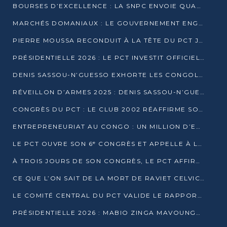
BOURSES D’EXCELLENCE : LA SNPC ENVOIE QUATRE NOUVEAUX TALENTS CONGOLAIS SE FORMER À BAKOU
MARCHÉS DOMANIAUX : LE GOUVERNEMENT ENGAGE LA STRUCTURATION DES TAXES D’ASSAINISSEMENT
PIERRE MOUSSA RECONDUIT À LA TÊTE DU PCT JUSQU’EN 2031
PRÉSIDENTIELLE 2026 : LE PCT INVESTIT OFFICIELLEMENT DENIS SASSOU NGUESSO
DENIS SASSOU-N’GUESSO EXHORTE LES CONGOLAIS À L’UNITÉ ET AU FAIR-PLAY DÉMOCRATIQUE EN 2026
RÉVEILLON D’ARMES 2025 : DENIS SASSOU-N’GUESSO GARANTIT DES ÉLECTIONS 2026 PAISIBLES ET SÉCURISÉES
CONGRÈS DU PCT : LE CLUB 2002 RÉAFFIRME SON SOUTIEN À DENIS SASSOU-N’GUESSO POUR 2026
ENTREPRENEURIAT AU CONGO : UN MILLION D’EUROS POUR FINANCER LES STARTUPS DÈS 2026
LE PCT OUVRE SON 6ᵉ CONGRÈS ET APPELLE À LA CANDIDATURE DE DENIS SASSOU NGUESSO
À TROIS JOURS DE SON CONGRÈS, LE PCT AFFIRME AVOIR ATTEINT TOUS SES OBJECTIFS
CE QUE L’ON SAIT DE LA MORT DE RAVIET CELVIC N’TSIANTSIE
LE COMITÉ CENTRAL DU PCT VALIDE LE RAPPORT DU CONGRÈS ET SOUTIENT DENIS SASSOU N’GUESSO
PRÉSIDENTIELLE 2026 : MABIO ZINGA MAVOUNGOU DÉCLARE SA CANDIDATURE ET CHARGE LE BILAN DU PCT