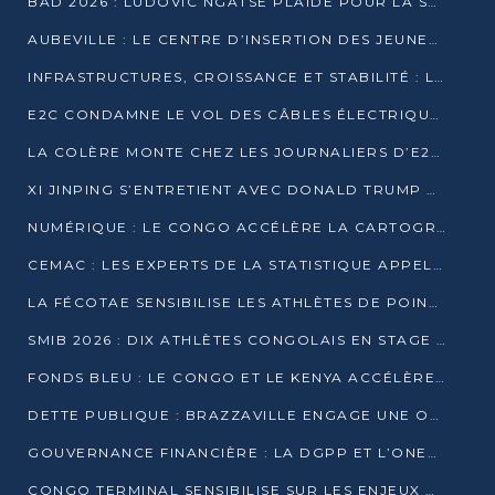
BAD 2026 : LUDOVIC NGATSÉ PLAIDE POUR LA SOUVERAINETÉ FINANCIÈRE AFRICAINE
AUBEVILLE : LE CENTRE D’INSERTION DES JEUNES PRÊT À OUVRIR SES PORTES
INFRASTRUCTURES, CROISSANCE ET STABILITÉ : LA GUINÉE AFFÛTE SES AMBITIONS
E2C CONDAMNE LE VOL DES CÂBLES ÉLECTRIQUES APRÈS UNE VIDÉO VIRALE
LA COLÈRE MONTE CHEZ LES JOURNALIERS D’E2C QUI DÉNONCENT 20 ANS DE PRÉCARITÉ
XI JINPING S’ENTRETIENT AVEC DONALD TRUMP À BEIJING
NUMÉRIQUE : LE CONGO ACCÉLÈRE LA CARTOGRAPHIE DE SES INFRASTRUCTURES DIGITALES
CEMAC : LES EXPERTS DE LA STATISTIQUE APPELLENT À RENFORCER LA SÉCURISATION DES DONNÉES
LA FÉCOTAE SENSIBILISE LES ATHLÈTES DE POINTE-NOIRE À L’HYGIÈNE ALIMENTA
SMIB 2026 : DIX ATHLÈTES CONGOLAIS EN STAGE AU KENYA
FONDS BLEU : LE CONGO ET LE KENYA ACCÉLÈRENT LA MOBILISATION DES FINANCEMENTS
DETTE PUBLIQUE : BRAZZAVILLE ENGAGE UNE OPÉRATION DE RACHAT DE 575 MILLIONS DE DOLLARS
GOUVERNANCE FINANCIÈRE : LA DGPP ET L’ONEC-C VERS UN PARTENARIAT POUR ASSAINIR LES ENTREPRISES PUBLIQUES
CONGO TERMINAL SENSIBILISE SUR LES ENJEUX DE LA SANTÉ MENTALE EN