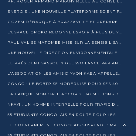
PR. ROGER ARMAND MAKANY RÉÉLU AU CONSEIL DE L’AUF
ÉNERGIE : UNE NOUVELLE PLATEFORME SCIENTIFIQUE POUR LA TRANSITION ÉNERGÉTIQUE EN AFRIQUE CENTRALE
GOZEM DÉBARQUE À BRAZZAVILLE ET PRÉPARE SON ARRIVÉE À POINTE-NOIRE
L’ESPACE OPOKO REDONNE ESPOIR À PLUS DE 775 ÉLÈVES AUTOCHTONES DANS LE NORD DU CONGO
PAUL VALISE MATOMBÉ MISE SUR LA SENSIBILISATION POUR ÉRAQUER LE GRAND BANDITISME
UNE NOUVELLE DIRECTION ENVIRONNEMENTALE POUR RENFORCER LA GESTION DES DONNÉES AU CONGO
LE PRÉSIDENT SASSOU N’GUESSO LANCE PAR ANTICIPATION LA 39ÈME JOURNÉE NATIONALE DE L’ARBRE
L’ASSOCIATION LES AMIS D’YVON KABA APPELLENT DENIS SASSOU N’GUESSO À SE PORTER CANDIDAT
CONGO : LE BCBTP SE MODERNISE POUR SES 40 ANS D’EXISTENCE
LA BANQUE MONDIALE ACCORDE 60 MILLIONS DE DOLLARS POUR LA RÉSILIENCE URBAINE AU CONGO
NKAYI : UN HOMME INTERPELLÉ POUR TRAFIC D’UN BÉBÉ CHIMPANZÉ
55 ÉTUDIANTS CONGOLAIS EN ROUTE POUR LES UNIVERSITÉS ALGÉRIENNES
LE GOUVERNEMENT CONGOLAIS SUSPEND L’IMPORTATION DES MACHETTES ET DES MOTOS
55 ÉTUDIANTS CONGOLAIS EN ROUTE POUR LES UNIVERSITÉS ALGÉRIENNES