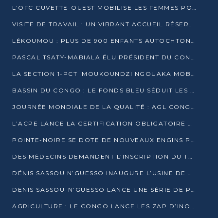
L’OFC CUVETTE-OUEST MOBILISE LES FEMMES POUR ACCUEILLIR LE PRÉSIDENT DE LA RÉPUBLIQUE
VISITE DE TRAVAIL : UN VIBRANT ACCUEIL RÉSERVÉ À DENIS SASSOU-N’GUESSO PAR L’ASSOCIATION « LES AMIS DE WOMO »
LÉKOUMOU : PLUS DE 900 ENFANTS AUTOCHTONES REÇOIVENT DES KITS SCOLAIRES GRÂCE À L’ESPACE OPOKO
PASCAL TSATY-MABIALA ÉLU PRÉSIDENT DU CONSEIL NATIONAL DE L’UPADS
LA SECTION 1-PCT MOUKOUNDZI NGOUAKA MOBILISE 100 000 FCFA POUR LE 6ᵉ CONGRÈS DU PARTI
BASSIN DU CONGO : LE FONDS BLEU SÉDUIT LES BAILLEURS À BELÉM
JOURNÉE MONDIALE DE LA QUALITÉ : AGL CONGO FORME ET SENSIBILISE LES JEUNES TALENTS
L’ACPE LANCE LA CERTIFICATION OBLIGATOIRE DES CONTRATS DE TRAVAIL DES TRANSPORTEURS
POINTE-NOIRE SE DOTE DE NOUVEAUX ENGINS POUR L’ASSAINISSEMENT ET L’ENTRETIEN ROUTIER
DES MÉDECINS DEMANDENT L’INSCRIPTION DU TRAITEMENT DU PIED-BOT DANS LES CURSUS UNIVERSITAIRES
DÉNIS SASSOU N’GUESSO INAUGURE L’USINE DE VALORISATION DU GAZ ASSOCIÉ
DENIS SASSOU-N’GUESSO LANCE UNE SÉRIE DE PROJETS DANS LE KOUILOU
AGRICULTURE : LE CONGO LANCE LES ZAP D’INONI ET YONO