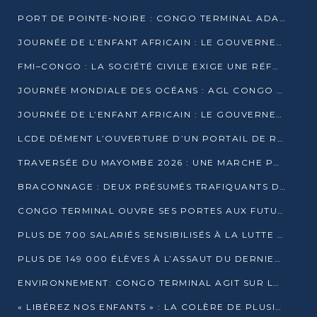
PORT DE POINTE-NOIRE : CONGO TERMINAL ADAPTE SON DRAGAGE AUX SABLES BITUMINEUX
JOURNÉE DE L’ENFANT AFRICAIN : LE GOUVERNEMENT RÉAFFIRME SON ENGAGEMENT POUR L’ACCÈS À L’EAU ET À L’ASSAINISSEMENT
FMI–CONGO : LA SOCIÉTÉ CIVILE EXIGE UNE RÉFORME DE LA FISCALITÉ PÉTROLIÈRE
JOURNÉE MONDIALE DES OCÉANS : AGL CONGO MOBILISE SES COLLABORATEURS POUR LA PRÉSERVATION DE LA BIODIVERSITÉ MARINE
JOURNÉE DE L’ENFANT AFRICAIN : LE GOUVERNEMENT MOBILISÉ POUR L’HYGIÈNE DANS LES ORPHELINATS
LCDE DÉMENT L’OUVERTURE D’UN PORTAIL DE RECRUTEMENT ET APPELLE À LA VIGILANCE
TRAVERSÉE DU MAYOMBE 2026 : UNE MARCHE POUR SENSIBILISER ET DÉPISTER AU DIABÈTE
BRACONNAGE : DEUX PRÉSUMÉS TRAFIQUANTS D’HIPPOPOTAME ÉCROUÉS À BRAZZAVILLE
CONGO TERMINAL OUVRE SES PORTES AUX FUTURS INGÉNIEURS DE L’UCAC-ICAM
PLUS DE 700 SALARIÉS SENSIBILISÉS À LA LUTTE CONTRE LA TUBERCULOSE À CONGO TERMINAL
PLUS DE 149 000 ÉLÈVES À L’ASSAUT DU DERNIER CEPE
ENVIRONNEMENT: CONGO TERMINAL AGIT SUR LE TERRAIN ET FORME LES PLUS JEUNES
« LIBÉREZ NOS ENFANTS » : LA COLÈRE DE PLUSIEURS MÈRES À BRAZZAVILLE CONTRE LA DGSP