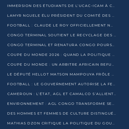
IMMERSION DES ÉTUDIANTS DE L’UCAC-ICAM À CONGO TERMINAL
LAMYR NGUELE ÉLU PRÉSIDENT DU COMITÉ DES MEMBRES D’HONNEUR DU PCT
FOOTBALL : CLAUDE LE ROY OFFICIELLEMENT NOMMÉ SÉLECTIONNEUR DU CONGO
CONGO TERMINAL SOUTIENT LE RECYCLAGE DES DÉCHETS PLASTIQUES À POINTE-NOIRE
CONGO TERMINAL ET RENATURA CONGO POURSUIVENT LEUR COMBAT POUR LA BIODIVERSITÉ
COUPE DU MONDE 2026 : QUAND LA POLITIQUE MENACE L’UNIVERSALITÉ DU FOOTBALL
COUPE DU MONDE : UN ARBITRE AFRICAIN REFUSÉ À L’ENTRÉE DES ÉTATS-UNIS
LE DÉPUTÉ HELLOT MATSON MAMPOUYA FRÔLE LA MORT LORS D’UNE EMBUSCADE DZNS LE POOL
FOOTBALL : LE GOUVERNEMENT AUTORISE LA FECOFOOT À OCCUPER LES COMPLEXES SPORTIFS
CAMEROUN : L’ÉTAT, AGL ET CAMALCO S’ALLIENT POUR UN MÉGA-PROJET FERROVIAIRE
ENVIRONNEMENT : AGL CONGO TRANSFORME SES DÉCHETS EN OUTILS DE FORMATION
DES HOMMES ET FEMMES DE CULTURE DISTINGUÉS POUR LEUR ENGAGEMENT PAR BANTOU CULTURE
MATHIAS DZON CRITIQUE LA POLITIQUE DU GOUVERNEMENT ET ALERTE SUR LA DETTE DU CONGO