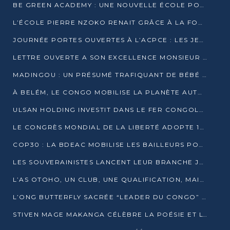
BE GREEN ACADEMY : UNE NOUVELLE ÉCOLE POUR LES MÉTIERS DE L’ÉCOLOGIE À POINTE-NOIRE
L’ÉCOLE PIERRE NZOKO RENAIT GRÂCE À LA FONDATION MUCODEC
JOURNÉE PORTES OUVERTES À L’ACPCE : LES JEUNES EN IMMERSION DANS L’ENTREPRISE
LETTRE OUVERTE A SON EXCELLENCE MONSIEUR DENIS SASSOU NGUESSO, PRESIDENT DE LAREPUBLIQUE DU CONGO
MADINGOU : UN PRÉSUMÉ TRAFIQUANT DE BÉBÉ CHIMPANZÉ FIXÉ SUR SON SORT LE 20 NOVEMBRE
À BELÉM, LE CONGO MOBILISE LA PLANÈTE AUTOUR DU FONDS BLEU POUR LE BASSIN DU CONGO
ULSAN HOLDING INVESTIT DANS LE FER CONGOLAIS
LE CONGRÈS MONDIAL DE LA LIBERTÉ ADOPTE 14 RÉSOLUTIONS HISTORIQUES
COP30 : LA BDEAC MOBILISE LES BAILLEURS POUR LE FONDS BLEU DU BASSIN DU CONGO
LES SOUVERAINISTES LANCENT LEUR BRANCHE JEUNE À BRAZZAVILLE
L’AS OTOHO, UN CLUB, UNE QUALIFICATION, MAIS ENCORE DES DOUTES
L’ONG BUTTERFLY SACRÉE “LEADER DU CONGO” AU PRIX D’EXCELLENCE 2025
STIVEN MAGE MAKANGA CÉLÈBRE LA POÉSIE ET L’HUMAIN AVEC SON RECUEIL “HECTARE”