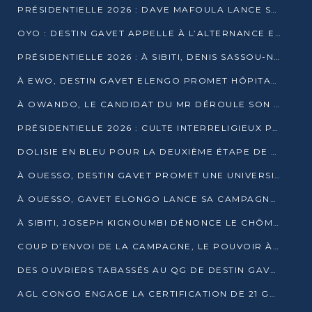
PRÉSIDENTIELLE 2026 : DAVE MAFOULA LANCE SA « VAGUE DU NOUVEAU DÉPART » À IMPFONDO
OYO : DESTIN GAVET APPELLE À L’ALTERNANCE ET À LA RESPONSABILITÉ DE LA JEUNESSE
PRÉSIDENTIELLE 2026 : À SIBITI, DENIS SASSOU-N’GUESSO PARIE SUR LES RESSOURCES DE LA LEKOUMOU
À EWO, DESTIN GAVET ELENGO PROMET HÔPITAL, CHEMIN DE FER ET AUDIT DES FINANCES PUBLIQUES
À OWANDO, LE CANDIDAT DU MR DÉROULE SON PROGRAMME DE “CHANGEMENT”
PRÉSIDENTIELLE 2026 : CULTE INTERRELIGIEUX POUR LA PAIX À OUENZÉ
DOLISIE EN BLEU POUR LA DEUXIÈME ÉTAPE DE CAMPAGNE DE DSN
À OUESSO, DESTIN GAVET PROMET UNE UNIVERSITÉ POUR LA SANGHA
À OUESSO, GAVET ELONGO LANCE SA CAMPAGNE SOUS LE SIGNE DU RENOUVEAU
À SIBITI, JOSEPH KIGNOUMBI DÉNONCE LE CHÔMAGE ET LES DÉFAILLANCES DE L’ÉTAT
COUP D’ENVOI DE LA CAMPAGNE, LE POUVOIR À POINTE-NOIRE, L’OPPOSITION À OUESSO ET SIBITI
DES OUVRIERS TABASSÉS AU QG DE DESTIN GAVET À 24 HEURES DE L’OUVERTURE DE LA CAMPAGNE
AGL CONGO ENGAGE LA CERTIFICATION DE 21 GRUTIERS AUX NORMES INTERNATIONALES