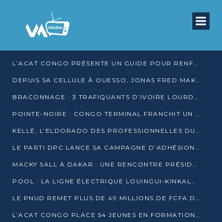
L’ACAT CONGO PRÉSENTE UN GUIDE POUR RENFORCER LES GARANTIES JUDICIAIRES EN GARDE À VUE
DEPUIS SA CELLULE À OUESSO, JONAS FRED MAKITA DÉNONCE CE QU’IL QUALIFIE DE DÉNI DE JUSTICE
BRACONNAGE : 3 TRAFIQUANTS D’IVOIRE LOURDEMENT CONDAMNÉS À DJAMBALA
POINTE-NOIRE : CONGO TERMINAL FRANCHIT UN CAP HISTORIQUE AVEC 99 MOUVEMENTS/HEURE
KELLÉ, L’ELDORADO DES PROFESSIONNELLES DU SEXE
LE PARTI DPC LANCE SA CAMPAGNE D’ADHÉSIONS ET VEUT STRUCTURER SA PRÉSENCE DANS LES 15 DÉPARTEMENTS
MACKY SALL À DAKAR : UNE RENCONTRE PRÉSIDENTIELLE QUI DIVISE L’OPINION SÉNÉGALAISE
POOL : LA LIGNE ÉLECTRIQUE LOUINGUI-KINKALA-BOKO MISE EN SERVICE
LE PNUD REMET PLUS DE 49 MILLIONS DE FCFA D’ÉQUIPEMENTS POUR ACCÉLÉRER LA NUMÉRISATION DU SYSTÈME DE SANTÉ
L’ACAT CONGO PLACE 54 JEUNES EN FORMATION PROFESSIONNELLE