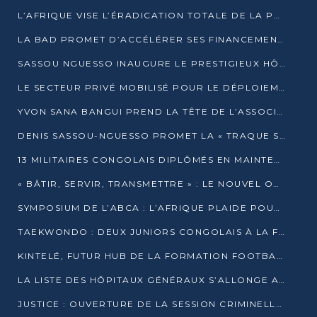
L’AFRIQUE VISE L’ÉRADICATION TOTALE DE LA POLIOMYÉLITE D’ICI 2026
LA BAD PROMET D’ACCÉLÉRER SES FINANCEMENTS AVEC LE MINISTÈRE DE L’ASSAINISSEMENT
SASSOU NGUESSO INAUGURE LE PRESTIGIEUX HÔTEL KEMPINSKI BRAZZAVILLE
LE SECTEUR PRIVÉ MOBILISÉ POUR LE DÉPLOIEMENT DE 19 MINI-CENTRALES SOLAIRES
YVON SANA BANGUI PREND LA TÊTE DE L’ASSOCIATION DES BANQUES CENTRALES AFRICAINES
DENIS SASSOU-NGUESSO PROMET LA « TRAQUE SANS RELÂCHE » DU GRAND BANDITISME
13 MILITAIRES CONGOLAIS DIPLÔMÉS EN MAINTENANCE INDUSTRIELLE APRÈS TROIS ANS DE FORMATION À L’UNIVERSITÉ MARIEN-NGOUABI
« BÂTIR, SERVIR, TRANSMETTRE » : LE NOUVEL OUVRAGE QUI INTERPELLE LES COLLECTIVITÉS
SYMPOSIUM DE L’ABCA : L’AFRIQUE PLAIDE POUR UN FINANCEMENT CLIMATIQUE ÉQUITABLE
TAEKWONDO : DEUX JUNIORS CONGOLAIS À LA FINALE D’OPEN SYRIES 2025 À ABIDJAN
KINTELÉ, FUTUR HUB DE LA FORMATION FOOTBALLISTIQUE AFRICAINE ?
LA LISTE DES HÔPITAUX GÉNÉRAUX S’ALLONGE AU CONGO
JUSTICE : OUVERTURE DE LA SESSION CRIMINELLE À BRAZZAVILLE AVEC 52 DOSSIERS AU RÔLE