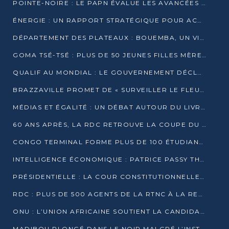
POINTE-NOIRE : LE PAPN ÉVALUE LES AVANCÉES DU MÔLE EST
ÉNERGIE : UN RAPPORT STRATÉGIQUE POUR ACCÉLÉRER LA TRANSITION AU CONGO
DÉPARTEMENT DES PLATEAUX : BOUEMBA, UN VIVIER ÉCONOMIQUE PRÊT À EXPLOSER
GOMA TSÉ-TSÉ : PLUS DE 50 JEUNES FILLES MÈRES SENSIBILISÉES À LA SANTÉ SEXUELLE
QUALIF AU MONDIAL : LE GOUVERNEMENT DÉCLARE LA JOURNÉE DU 1ER AVRIL 2026 CHÔMÉE ET PAYÉE
BRAZZAVILLE PROMET DE « SURVEILLER LE FLEUVE » APRÈS LA QUALIFICATION DE LA RDC AU MONDIAL
MÉDIAS ET ÉGALITÉ : UN DÉBAT AUTOUR DU LIVRE « CES FEMMES QUI REPRENNENT LE POUVOIR SUR LEUR VIE »
60 ANS APRÈS, LA RDC RETROUVE LA COUPE DU MONDE
CONGO TERMINAL FORME PLUS DE 100 ÉTUDIANTS AUX TECHNIQUES D’EMBAUCHE
INTELLIGENCE ÉCONOMIQUE : PATRICE PASSY THÉORISE UNE STRATÉGIE ADAPTÉE AUX CONTEXTES FRAGMENTÉS
PRÉSIDENTIELLE : LA COUR CONSTITUTIONNELLE CONFIRME LA VICTOIRE DE SASSOU NGUESSO AVEC 94,90 % DES SUFFRAGES
RDC : PLUS DE 500 AGENTS DE LA RTNC À LA RETRAITE, UNE PAGE SE TOURNE
ONU : L’UNION AFRICAINE SOUTIENT LA CANDIDATURE DE MACKY SALL
MADIBOU PLONGÉ DANS LE NOIR MALGRÉ L’INSTALLATION D’UN NOUVEAU TRANSFORMATEUR