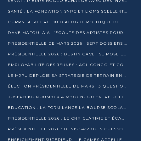
SÉNAT : PIERRE NGOLO ÉCHANGE AVEC DES INVESTISSEURS DU NUMÉRIQUE
SANTÉ : LA FONDATION SNPC ET L’OMS SCELLENT UN PARTENARIAT STRATÉGIQUE DE TROIS ANS
L’UPRN SE RETIRE DU DIALOGUE POLITIQUE DE DJAMBALA : TENSIONS DANS LE PRÉ-ÉLECTORAL CONGOLAIS
DAVE MAFOULA À L’ÉCOUTE DES ARTISTES POUR REDÉFINIR SA POLITIQUE CULTURELLE
PRÉSIDENTIELLE DE MARS 2026 : SEPT DOSSIERS DE CANDIDATURE ENREGISTRÉS À LA CLÔTURE DES DÉPÔTS
PRÉSIDENTIELLE 2026 : DESTIN GAVET SE POSE EN CANDIDAT DU « RAS-LE-BOL »
EMPLOYABILITÉ DES JEUNES : AGL CONGO ET CONGO TERMINAL S’ALLIENT À UCAC-ICAM
LE MJPU DÉPLOIE SA STRATÉGIE DE TERRAIN EN FAVEUR DE DSN
ÉLECTION PRÉSIDENTIELLE DE MARS : 3 QUESTIONS À UN EXPERT CONGOLAIS DE LA CYBERSÉCURITÉ
JOSEPH KIGNOUMBI KIA MBOUNGOU ENTRE OFFICIELLEMENT EN COURSE POUR LA PRÉSIDENTIELLE
ÉDUCATION : LA FCRM LANCE LA BOURSE SCOLAIRE FRANCINE-NTOUMI POUR PROMOUVOIR LES FILIÈRES SCIENTIFIQUES
PRÉSIDENTIELLE 2026 : LE CNR CLARIFIE ET ÉCARTE LA CANDIDATURE DU PASTEUR NTUMI
PRÉSIDENTIELLE 2026 : DENIS SASSOU N’GUESSO ANNONCE OFFICIELLEMENT SA CANDIDATURE
ENSEIGNEMENT SUPÉRIEUR : LE CAMES APPELLE À UNE UNIVERSITÉ AFRICAINE AXÉE SUR L’EMPLOYABILITÉ