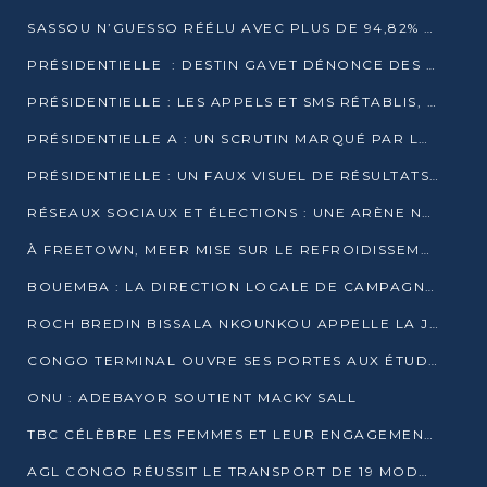
SASSOU N’GUESSO RÉÉLU AVEC PLUS DE 94,82% DES VOIX
PRÉSIDENTIELLE : DESTIN GAVET DÉNONCE DES IRRÉGULARITÉS ET REVENDIQUE LA VICTOIRE
PRÉSIDENTIELLE : LES APPELS ET SMS RÉTABLIS, INTERNET RESTE BLOQUÉ
PRÉSIDENTIELLE A : UN SCRUTIN MARQUÉ PAR LA COUPURE D’INTERNET ET UNE AFFLUENCE TIMIDE À BRAZZAVILLE
PRÉSIDENTIELLE : UN FAUX VISUEL DE RÉSULTATS CIRCULE
RÉSEAUX SOCIAUX ET ÉLECTIONS : UNE ARÈNE NUMÉRIQUE EN PLEINE MUTATION AU CONGO
À FREETOWN, MEER MISE SUR LE REFROIDISSEMENT PASSIF FACE À LA CHALEUR EXTRÊME
BOUEMBA : LA DIRECTION LOCALE DE CAMPAGNE DE DENIS SASSOU N’GUESSO MULTIPLIE LES ACTIVITÉS DE MOBILISATION
ROCH BREDIN BISSALA NKOUNKOU APPELLE LA JEUNESSE DE GOMA TSÉ-TSÉ À UN VOTE MASSIF POUR DENIS SASSOU NGUESSO
CONGO TERMINAL OUVRE SES PORTES AUX ÉTUDIANTS EN TRANSPORT ET LOGISTIQUE
ONU : ADEBAYOR SOUTIENT MACKY SALL
TBC CÉLÈBRE LES FEMMES ET LEUR ENGAGEMENT À L’OCCASION DU 8 MARS
AGL CONGO RÉUSSIT LE TRANSPORT DE 19 MODULES HORS GABARIT ENTRE POINTE-NOIRE ET BRAZZAVILLE