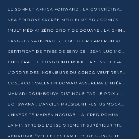
LE SOMMET AFRICA FORWARD : LA CONCRÉTISATION DE PARTENARIATS ÉQUILIBRÉS ET TOURNÉS VERS L’AVENIR ENTRE LE CONTINENT AFRICAIN ET LA FRANCE
NEA ÉDITIONS SACRÉE MEILLEURE BD / COMICS D’AFRIQUE AU KENYA
(MULTIMÉDIA) ZÉRO DROIT DE DOUANE : LA CHINE ET L’AFRIQUE VERS UNE PROXIMITÉ SANS PRÉCÉDENT (PAPIER GÉNÉRAL)
LANGUES NATIONALES ET IA : IGOR CAMERON VEUT ARRIMER LA STRATÉGIE IA À LA LOI SUR LA RECHERCHE
CERTIFICAT DE PRISE DE SERVICE : JEAN LUC MOUTHOU DÉMENT UNE « FAKE NEWS »
CHOLÉRA : LE CONGO INTENSIFIE LA SENSIBILISATION AU MARCHÉ DE TALANGAÏ
L’ORDRE DES INGÉNIEURS DU CONGO VEUT RENFORCER L’ÉTHIQUE ET LA CRÉDIBILITÉ DE LA PROFESSION
COSERCO : VALENTIN BOWAO ASSURERA L’INTÉRIM À LA TÊTE DU BUREAU EXÉCUTIF NATIONAL
MAMADI DOUMBOUYA DISTINGUÉ PAR LE PRIX « SUPER GRAND BÂTISSEUR BABACAR N’DIAYE »
BOTSWANA : L’ANCIEN PRÉSIDENT FESTUS MOGAE EST MORT À 86 ANS
UNIVERSITÉ MARIEN NGOUABI : ALFRED ROMUALD NGUYA POATY SOUTIENT UNE THÈSE SUR LE PARADOXE DE LA CROISSANCE EN ZONE CEMAC
LA MINISTRE DE L’ENSEIGNEMENT SUPÉRIEUR TRACE SA FEUILLE DE ROUTE
RENATURA ÉVEILLE LES FAMILLES DE CONGO TERMINAL À LA PROTECTION DE L’ENVIRONNEMENT