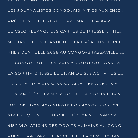
LES JOURNALISTES CONGOLAIS INITIÉS AUX ENJEUX DE L’ÉCONOMIE BLEUE
PRÉSIDENTIELLE 2026 : DAVE MAFOULA APPELLE LES CONGOLAIS À UN « NOUVEAU DÉPART »
LE CSLC RELANCE LES CARTES DE PRESSE ET RECONNAÎT OFFICIELLEMENT LES MÉDIAS EN LIGNE
MÉDIAS : LE CSLC ANNONCE LA CRÉATION D’UN FONDS D’APPUI À LA PRESSE
PRESIDENTIELLE 2026 AU CONGO-BRAZZAVILLE : UN CASTING ÉLARGI
LE CONGO PORTE SA VOIX À COTONOU DANS LA LUTTE CONTRE LA TUBERCULOSE
LA SOPRIM DRESSE LE BILAN DE SES ACTIVITÉS ET FIXE DE NOUVELLES PRIORITÉS
DGMRFE : 16 MOIS SANS SALAIRE, LES AGENTS ÉTOUFFENT DANS LE SILENCE
LE SLAM ÉLÈVE LA VOIX POUR LES DROITS HUMAINS À BRAZZAVILLE
JUSTICE : DES MAGISTRATS FORMÉS AU CONTENTIEUX DE LA PROPRIÉTÉ INTELLECTUELLE
STATISTIQUES : LE PROJET RÉGIONAL HISWACA OFFICIELLEMENT LANCÉ AU CONGO
4182 VIOLATIONS DES DROITS HUMAINS AU CONGO EN 2025 SELON LE CAD
PNLS : BRAZZAVILLE ACCUEILLE LA 2ÈME JOURNÉE SCIENTIFIQUE SUR LE VIH/SIDA