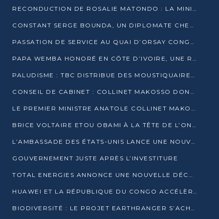
RECONDUCTION DE ROSALIE MATONDO : LA MINISTRE PROMET D’ACCÉLÉRER LE TRAITEMENT DES DOSSIERS ET DE RELEVER DE NOUVEAUX DÉFIS
CONSTANT SERGE BOUNDA, UN DIPLOMATE CHEVRONNÉ AUX COMMANDES DES AFFAIRES ÉTRANGÈRES
PASSATION DE SERVICE AU QUAI D’ORSAY CONGOLAIS : GAKOSSO PASSE LE FLAMBEAU À BOUNDA
PAPA WEMBA HONORÉ EN CÔTE D’IVOIRE, UNE RUE PORTE DÉSORMAIS SON NOM
PALUDISME : TBC DISTRIBUE DES MOUSTIQUAIRES DANS DEUX CSI DE BRAZZAVILLE
CONSEIL DE CABINET : COLLINET MAKOSSO DONNE SES DERNIÈRES ORIENTATIONS
LE PREMIER MINISTRE ANATOLE COLLINET MAKOSSO DÉMISSIONNE AVEC SON GOUVERNEMENT
BRICE VOLTAIRE ETOU OBAMI À LA TÊTE DE L’ONEC-C POUR TROIS ANS
L’AMBASSADE DES ÉTATS-UNIS LANCE UNE NOUVELLE COHORTE DU PROGRAMME ACCESS MICRO-SCHOLARSHIP
GOUVERNEMENT JUSTE APRÈS L’INVESTITURE
TOTAL ENERGIES ANNONCE UNE NOUVELLE DÉCOUVERTE D’HYDROCARBURES SUR LE PERMIS MOHO AU LARGE DU CONGO
HUAWEI ET LA RÉPUBLIQUE DU CONGO ACCÉLÈRENT LEUR PARTENARIAT
BIODIVERSITÉ : LE PROJET EARTHRANGER S’ACHÈVE, MAIS LES DÉFIS DEMEURENT