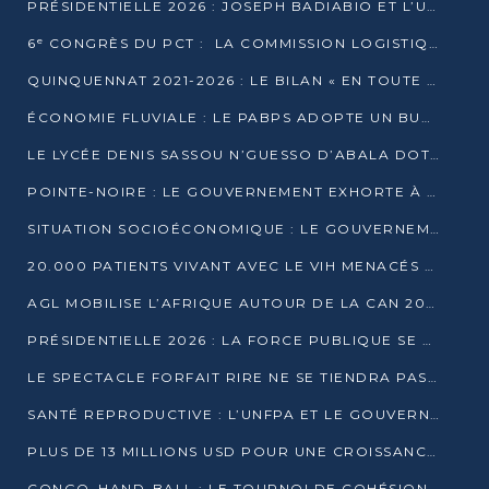
PRÉSIDENTIELLE 2026 : JOSEPH BADIABIO ET L’UDH-YUKI JOUENT LA PRUDENCE
6ᵉ CONGRÈS DU PCT : LA COMMISSION LOGISTIQUE ASSURE LA DISTRIBUTION DES KITS
QUINQUENNAT 2021-2026 : LE BILAN « EN TOUTE TRANSPARENCE » PRÉSENTÉ À LA PRESSE
ÉCONOMIE FLUVIALE : LE PABPS ADOPTE UN BUDGET 2026 DE PLUS DE 2,7 MILLIARDS FCFA
LE LYCÉE DENIS SASSOU N’GUESSO D’ABALA DOTÉ D’UNE SALLE MULTIMÉDIA
POINTE-NOIRE : LE GOUVERNEMENT EXHORTE À UN USAGE RESPONSABLE DU NOUVEAU MATÉRIEL MUNICIPAL
SITUATION SOCIOÉCONOMIQUE : LE GOUVERNEMENT INTERPELLÉ DEVANT LE SÉNAT
20.000 PATIENTS VIVANT AVEC LE VIH MENACÉS D’ARRÊT DE TRAITEMENT
AGL MOBILISE L’AFRIQUE AUTOUR DE LA CAN 2025
PRÉSIDENTIELLE 2026 : LA FORCE PUBLIQUE SE PRÉPARE À SÉCURISER LE SCRUTIN
LE SPECTACLE FORFAIT RIRE NE SE TIENDRA PAS LE 1ER JANVIER
SANTÉ REPRODUCTIVE : L’UNFPA ET LE GOUVERNEMENT AFFINENT LES PRIORITÉS DE 2026
PLUS DE 13 MILLIONS USD POUR UNE CROISSANCE VERTE ET SOUVERAINE
CONGO–HAND-BALL : LE TOURNOI DE COHÉSION ET DE FRATERNITÉ ALLUME SES LAMPIONS À BRAZZAVILLE