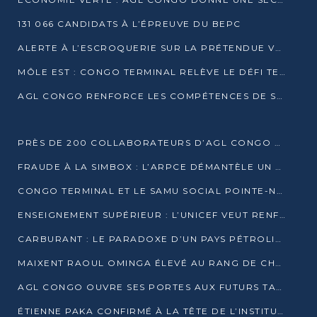
131 066 CANDIDATS À L’ÉPREUVE DU BEPC
ALERTE À L’ESCROQUERIE SUR LA PRÉTENDUE VENTE DE PARCELLES AFAT
MÔLE EST : CONGO TERMINAL RELÈVE LE DÉFI TECHNIQUE DES SABLES BITUMINEUX
AGL CONGO RENFORCE LES COMPÉTENCES DE SES ÉQUIPES AVEC LA CERTIFICATION CACES® R483
PRÈS DE 200 COLLABORATEURS D’AGL CONGO EN FORMATION JUSQU’EN JUILLET
FRAUDE À LA SIMBOX : L’ARPCE DÉMANTÈLE UN RÉSEAU UTILISANT DES CARTES SIM OUGANDAISES
CONGO TERMINAL ET LE SAMU SOCIAL POINTE-NOIRE RENOUVELLENT LEUR PARTENARIAT EN FAVEUR DES JEUNES VULNÉRABLES
ENSEIGNEMENT SUPÉRIEUR : L’UNICEF VEUT RENFORCER LA RECHERCHE SUR LES QUESTIONS DE L’ENFANCE
CARBURANT : LE PARADOXE D’UN PAYS PÉTROLIER CONFRONTÉ À DES PÉNURIES RÉCURRENTES
MAIXENT RAOUL OMINGA ÉLEVÉ AU RANG DE CHEVALIER DE L’ORDRE DE L’AMITIÉ ENTRE LA RUSSIE ET LE CONGO
AGL CONGO OUVRE SES PORTES AUX FUTURS TALENTS DE LA LOGISTIQUE
ÉTIENNE PAKA CONFIRMÉ À LA TÊTE DE L’INSTITUT GÉOGRAPHIQUE NATIONAL