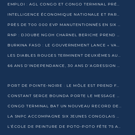
EMPLOI : AGL CONGO ET CONGO TERMINAL PRÉSÉLECTIONNENT PLUS DE 70 JEUNES À POINTE-NOIRE
INTELLIGENCE ÉCONOMIQUE NATIONALE ET PARTENARIATS INTERNATIONAUX : VERS UNE DOCTRINE SOUVERAINE DE SÉCURITÉ ÉCONOMIQUE
PRÈS DE 700 000 EVP MANUTENTIONNÉS EN SIX MOIS PAR CONGO TERMINAL
RNP : DJOUBE NGOH CHARNEL BERICHE PREND LES RÊNES DU PARTI
BURKINA FASO : LE GOUVERNEMENT LANCE « VACANCES UTILES 2026 » POUR FORMER LES ÉLÈVES À 15 MÉTIERS
LES DIABLES ROUGES TERMINENT DEUXIÈMES AU CHAMPIONNAT D’AFRIQUE ZONE 3
66 ANS D’INDEPENDANCE, 30 ANS D’AGRESSION RWAN DAISE : 4 PRESIDENCES, UN ECHEC COLLECTIF
PORT DE POINTE-NOIRE : LE MÔLE EST PREND FORME ET VISE LES GÉANTS DES MERS
CONSTANT SERGE BOUNDA PORTE LE MESSAGE DE COMPASSION DE DENIS SASSOU NGUESSO EN IRAN
CONGO TERMINAL BAT UN NOUVEAU RECORD DE PRODUCTIVITÉ AU PORT DE POINTE-NOIRE
LA SNPC ACCOMPAGNE SIX JEUNES CONGOLAIS AUX OLYMPIADES PANAFRICAINES DE MATHÉMATIQUES
L’ÉCOLE DE PEINTURE DE POTO-POTO FÊTE 75 ANS AU SERVICE DE L’ART CONGOLAIS