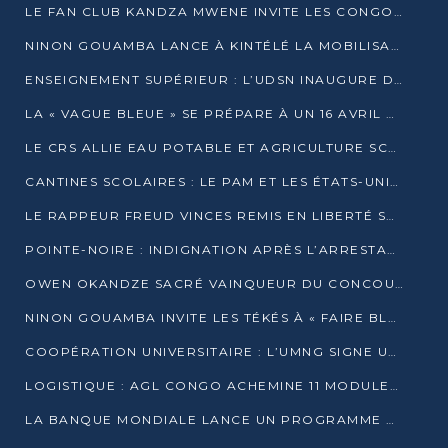
LE FAN CLUB KANDZA MWENE INVITE LES CONGOLAIS À UNE FORTE AFFLUENCE AU STADE DE KINTÉLÉ
NINON GOUAMBA LANCE À KINTÉLÉ LA MOBILISATION POUR L’INVESTITURE DR DSN
ENSEIGNEMENT SUPÉRIEUR : L’UDSN INAUGURE DES LABORATOIRES POUR BOOSTER LA FORMATION PRATIQUE
LA « VAGUE BLEUE » SE PRÉPARE À UN 16 AVRIL HISTORIQUE
LE CRS ALLIE EAU POTABLE ET AGRICULTURE SCOLAIRE AU CŒUR DE LA TRANSFORMATION DES ÉCOLES RURALES
CANTINES SCOLAIRES : LE PAM ET LES ÉTATS-UNIS AU CONTACT DES ÉCOLIERS DE KINKALA
LE RAPPEUR FREUD VINCES REMIS EN LIBERTÉ SOUS PRESSION MÉDIATIQUE
POINTE-NOIRE : INDIGNATION APRÈS L’ARRESTATION DU RAPPEUR FREUD VINCES
OWEN OKANDZE SACRÉ VAINQUEUR DU CONCOURS SLAM POUR LA VIE
NINON GOUAMBA INVITE LES TÉKÉS À « FAIRE BLOC » POUR PESER DANS LE DÉBAT NATIONAL
COOPÉRATION UNIVERSITAIRE : L’UMNG SIGNE UN ACCORD STRATÉGIQUE AVEC L’UNIVERSITÉ HAINAN EN CHINE
LOGISTIQUE : AGL CONGO ACHEMINE 11 MODULES GÉANTS JUSQU’À BRAZZAVILLE
LA BANQUE MONDIALE LANCE UN PROGRAMME DE 394 MILLIONS DE DOLLARS POUR LE BASSIN DU CONGO