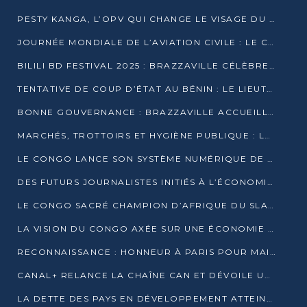
PESTY KANGA, L’OPV QUI CHANGE LE VISAGE DU REPORTAGE AU CONGO
JOURNÉE MONDIALE DE L’AVIATION CIVILE : LE CONGO MISE SUR L’INNOVATION ET LA SÉCURITÉ
BILILI BD FESTIVAL 2025 : BRAZZAVILLE CÉLÈBRE DIX ANS DE CRÉATION GRAPHIQUE AFRICAINE
TENTATIVE DE COUP D’ÉTAT AU BÉNIN : LE LIEUTENANT-COLONEL TIGRI S’AUTOPROCLAME CHEF D’UN COMITÉ MILITAIRE
BONNE GOUVERNANCE : BRAZZAVILLE ACCUEILLE LES PREMIÈRES JOURNÉES CONGOLAISES DE L’ÉVALUATION
MARCHÉS, TROTTOIRS ET HYGIÈNE PUBLIQUE : LE GOUVERNEMENT DURCIT LE TON
LE CONGO LANCE SON SYSTÈME NUMÉRIQUE DE VÉRIFICATION DU BOIS
DES FUTURS JOURNALISTES INITIÉS À L’ÉCONOMIE BLEUE DURABLE
LE CONGO SACRÉ CHAMPION D’AFRIQUE DU SLAM 2025
LA VISION DU CONGO AXÉE SUR UNE ÉCONOMIE BAS CARBONE AU RENDEZ-VOUS DE MONACO 2025
RECONNAISSANCE : HONNEUR À PARIS POUR MAIXENT RAOUL OMINGA
CANAL+ RELANCE LA CHAÎNE CAN ET DÉVOILE UNE OFFRE EXCEPTIONNELLE POUR DÉCEMBRE
LA DETTE DES PAYS EN DÉVELOPPEMENT ATTEINT UN SOMMET HISTORIQUE ENTRE 2022 ET 2024