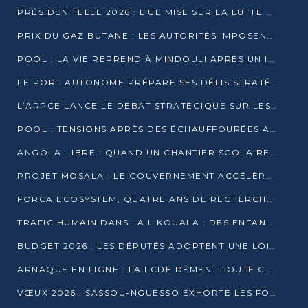
PRÉSIDENTIELLE 2026 : L’UE MISE SUR LA LUTTE CONTRE LA DÉSINFORMATION
PRIX DU GAZ BUTANE : LES AUTORITÉS IMPOSENT LE RESPECT DES PRIX RÉGLEMENTÉS
POOL : LA VIE REPREND À MINDOULI APRÈS UN INCIDENT ARMÉ SUR LA RN1
LE PORT AUTONOME PRÉPARE SES DÉFIS STRATÉGIQUES DE 2026
L’ARPCE LANCE LE DÉBAT STRATÉGIQUE SUR LES DONNÉES, L’IA ET LA FINANCE NUMÉRIQUE AU CONGO
POOL : TENSIONS APRÈS DES ÉCHAUFFOURÉES ARMÉES ENTRE DGSP ET EX-MILICIENS NINJA
ANGOLA-LIBRE : QUAND UN CHANTIER SCOLAIRE DEVIENT LE MIROIR D’UN CONGO EN MOUVEMENT
PROJET MOSALA : LE GOUVERNEMENT ACCÉLÈRE L’INSERTION DES JEUNES EN 2026
FORCA ECOSYSTEM, QUATRE ANS DE RECHERCHE DE TERRAIN AVANT UN LANCEMENT OFFICIEL EN 2026
TRAFIC HUMAIN DANS LA LIKOUALA : DES ENFANTS AUTOCHTONES RÉDUITS AU TRAVAIL FORCÉ
BUDGET 2026 : LES DÉPUTÉS ADOPTENT UNE LOI DES FINANCES DE PLUS DE 2500 MILLIARDS FCFA
ARNAQUE EN LIGNE : LA LCDE DÉMENT TOUTE CAMPAGNE DE RECRUTEMENT
VŒUX 2026 : SASSOU-NGUESSO EXHORTE LES FORCES VIVES À RENFORCER L’UNITÉ