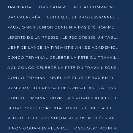
TRANSPORT HORS GABARIT : AGL ACCOMPAGNE LE DÉVELOPPEMENT DU SECTEUR BRASSICOLE AU CONGO
BACCALAURÉAT TECHNIQUE ET PROFESSIONNEL : 16 352 CANDIDATS LANCÉS DANS LES ÉPREUVES D’EPS
FAUX, OMAR JUNIOR DENIS N’A PAS ÉTÉ NOMMÉ AIDE DE CAMP ADJOINT DE DENIS SASSOU NGUESSO
LIBERTÉ DE LA PRESSE : LE JEC DRESSE UN TABLEAU PRÉOCCUPANT AU CONGO
L’ENFICE LANCE SA PREMIÈRE ANNÉE ACADÉMIQUE AVEC 100 FUTURS ENSEIGNANTS
CONGO TERMINAL CÉLÈBRE LA FÊTE DU TRAVAIL AVEC SES COLLABORATEURS À POINTE-NOIRE
AGL CONGO CÉLÈBRE LA FÊTE DU TRAVAIL SOUS LE SIGNE DE LA COHÉSION
CONGO TERMINAL MOBILISE PLUS DE 900 EMPLOYÉS AUTOUR DE LA SÉCURITÉ AU TRAVAIL
RCM 2030 : DU RÉSEAU DE CONSULTANTS À L’INSTRUMENT DE PUISSANCE EN AFRIQUE FRANCOPHONE
CONGO TERMINAL OUVRE SES PORTES AUX FUTURS INGÉNIEURS AU FORUM DES MÉTIERS D’UCAC-ICAM
SEOPC 2026 : L’ORIENTATION DES JEUNES AU CŒUR DE LA DEUXIÈME ÉDITION
PLUS DE 1 500 MOUSTIQUAIRES DISTRIBUÉES PAR AGL ET CONGO TERMINAL DANS LA LUTTE CONTRE LE PALUDISME
NINON GOUAMBA RELANCE “TOSOLOLA” POUR RENFORCER LE DIALOGUE AVEC LES CITOYENS