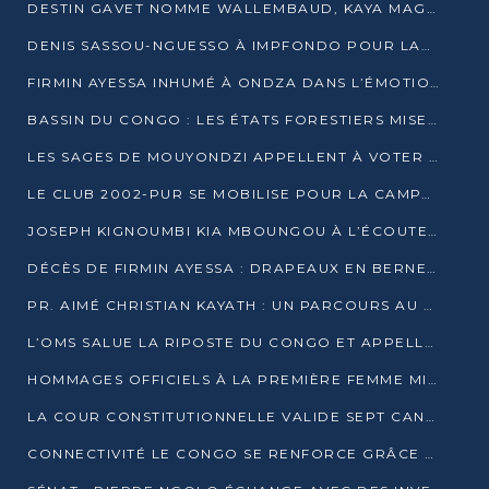
DESTIN GAVET NOMME WALLEMBAUD, KAYA MAGANE, BOUDZIKA ET MBOUSSA-ELLAH AUX COMMANDES DE SA CAMPAGNE
DENIS SASSOU-NGUESSO À IMPFONDO POUR LANCER LE CORRIDOR 13
FIRMIN AYESSA INHUMÉ À ONDZA DANS L’ÉMOTION ET LE RECUEILLEMENT
BASSIN DU CONGO : LES ÉTATS FORESTIERS MISENT SUR LES MARCHÉS CARBONE
LES SAGES DE MOUYONDZI APPELLENT À VOTER DENIS SASSOU-NGUESSO
LE CLUB 2002-PUR SE MOBILISE POUR LA CAMPAGNE
JOSEPH KIGNOUMBI KIA MBOUNGOU À L’ÉCOUTE DE TALANGAÏ
DÉCÈS DE FIRMIN AYESSA : DRAPEAUX EN BERNE LUNDI
PR. AIMÉ CHRISTIAN KAYATH : UN PARCOURS AU SERVICE DE LA RECHERCHE ET DE L’INNOVATION
L’OMS SALUE LA RIPOSTE DU CONGO ET APPELLE À DES RÉFORMES DURABLES
HOMMAGES OFFICIELS À LA PREMIÈRE FEMME MINISTRE DU CONGO
LA COUR CONSTITUTIONNELLE VALIDE SEPT CANDIDATURES POUR LA PRÉSIDENTIELLE
CONNECTIVITÉ LE CONGO SE RENFORCE GRÂCE AU CÂBLE 2AFRICA