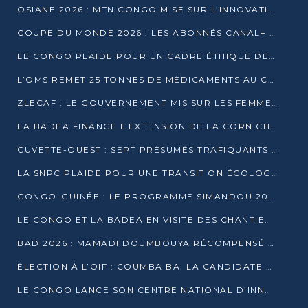
OSIANE 2026 : MTN CONGO MISE SUR L’INNOVATION POUR RELEVER LES DÉFIS AFRICAINS
COUPE DU MONDE 2026 : LES ABONNÉS CANAL+ AU CONGO DÉÇUS À QUELQUES JOURS DU COUP D’ENVOI
LE CONGO PLAIDE POUR UN CADRE ÉTHIQUE DE L’INTELLIGENCE ARTIFICIELLE À DAKAR
L’OMS REMET 25 TONNES DE MÉDICAMENTS AU CONGO POUR RENFORCER LA RIPOSTE AUX ÉPIDÉMIES
ZLECAF : LE GOUVERNEMENT MIS SUR LES FEMMES ENTREPRENEURES
LA BADEA FINANCE L’EXTENSION DE LA CORNICHE SUD DE BRAZZAVILLE
CUVETTE-OUEST : SEPT PRÉSUMÉS TRAFIQUANTS DE FAUNE INTERPELLÉS À EWO ET KELLÉ
LA SNPC PLAIDE POUR UNE TRANSITION ÉCOLOGIQUE PROGRESSIVE
CONGO-GUINÉE : LE PROGRAMME SIMANDOU 2040 AU CŒUR DES ÉCHANGES À LA BAD
LE CONGO ET LA BADEA EN VISITE DES CHANTIERS
BAD 2026 : MAMADI DOUMBOUYA RÉCOMPENSÉ PAR LE TROPHÉE BABACAR NDIAYE À BRAZZAVILLE
ÉLECTION À L’OIF : COUMBA BA, LA CANDIDATE DISCRÈTE QUI BOUSCULE LE JEU DIPLOMATIQUE
LE CONGO LANCE SON CENTRE NATIONAL D’INNOVATION