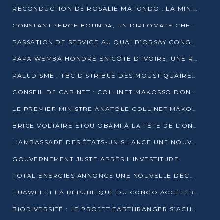
RECONDUCTION DE ROSALIE MATONDO : LA MINISTRE PROMET D’ACCÉLÉRER LE TRAITEMENT DES DOSSIERS ET DE RELEVER DE NOUVEAUX DÉFIS
CONSTANT SERGE BOUNDA, UN DIPLOMATE CHEVRONNÉ AUX COMMANDES DES AFFAIRES ÉTRANGÈRES
PASSATION DE SERVICE AU QUAI D’ORSAY CONGOLAIS : GAKOSSO PASSE LE FLAMBEAU À BOUNDA
PAPA WEMBA HONORÉ EN CÔTE D’IVOIRE, UNE RUE PORTE DÉSORMAIS SON NOM
PALUDISME : TBC DISTRIBUE DES MOUSTIQUAIRES DANS DEUX CSI DE BRAZZAVILLE
CONSEIL DE CABINET : COLLINET MAKOSSO DONNE SES DERNIÈRES ORIENTATIONS
LE PREMIER MINISTRE ANATOLE COLLINET MAKOSSO DÉMISSIONNE AVEC SON GOUVERNEMENT
BRICE VOLTAIRE ETOU OBAMI À LA TÊTE DE L’ONEC-C POUR TROIS ANS
L’AMBASSADE DES ÉTATS-UNIS LANCE UNE NOUVELLE COHORTE DU PROGRAMME ACCESS MICRO-SCHOLARSHIP
GOUVERNEMENT JUSTE APRÈS L’INVESTITURE
TOTAL ENERGIES ANNONCE UNE NOUVELLE DÉCOUVERTE D’HYDROCARBURES SUR LE PERMIS MOHO AU LARGE DU CONGO
HUAWEI ET LA RÉPUBLIQUE DU CONGO ACCÉLÈRENT LEUR PARTENARIAT
BIODIVERSITÉ : LE PROJET EARTHRANGER S’ACHÈVE, MAIS LES DÉFIS DEMEURENT