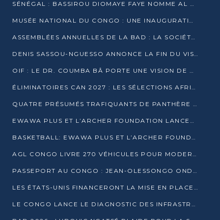
SÉNÉGAL : BASSIROU DIOMAYE FAYE NOMME AL AMINOU LÔ PREMIER MINISTRE
MUSÉE NATIONAL DU CONGO : UNE INAUGURATION PORTEUSE D’ESPOIR POUR LA CULTURE
ASSEMBLÉES ANNUELLES DE LA BAD : LA SOCIÉTÉ CIVILE CONGOLAISE À LA RECHERCHE DE PARTENAIRES POUR SES PROJETS
DENIS SASSOU-NGUESSO ANNONCE LA FIN DU VISA POUR LES AFRICAINS EN 2027
OIF : LE DR. COUMBA BÂ PORTE UNE VISION DE DIALOGUE, DE STABILITÉ ET DE RÉFORME À LA TÊTE
ÉLIMINATOIRES CAN 2027 : LES SÉLECTIONS AFRICAINES CONNAISSENT LEURS ADVERSAIRES
QUATRE PRÉSUMÉS TRAFIQUANTS DE PANTHÈRE ARRÊTÉS À EWO
EWAWA PLUS ET L’ARCHER FOUNDATION LANCENT UN CAMP DE BASKET POUR LES JEUNES À BRAZZAVILLE
BASKETBALL: EWAWA PLUS ET L’ARCHER FOUNDATION LANCENT UN CAMP POUR LES JEUNES
AGL CONGO LIVRE 270 VÉHICULES POUR MODERNISER LE TRANSPORT URBAIN
PASSEPORT AU CONGO : JEAN-OLESSONGO ONDAYE VEUT METTRE FIN AUX LENTEURS ADMINISTRATIVES
LES ÉTATS-UNIS FINANCERONT LA MISE EN PLACE DE JUSQU’À 50 CLINIQUES DE LUTTE CONTRE L’EBOLA
LE CONGO LANCE LE DIAGNOSTIC DES INFRASTRUCTURES SPORTIVES DU COMPLEXE DE KINTÉLÉ