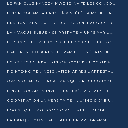
LE FAN CLUB KANDZA MWENE INVITE LES CONGOLAIS À UNE FORTE AFFLUENCE AU STADE DE KINTÉLÉ
NINON GOUAMBA LANCE À KINTÉLÉ LA MOBILISATION POUR L’INVESTITURE DR DSN
ENSEIGNEMENT SUPÉRIEUR : L’UDSN INAUGURE DES LABORATOIRES POUR BOOSTER LA FORMATION PRATIQUE
LA « VAGUE BLEUE » SE PRÉPARE À UN 16 AVRIL HISTORIQUE
LE CRS ALLIE EAU POTABLE ET AGRICULTURE SCOLAIRE AU CŒUR DE LA TRANSFORMATION DES ÉCOLES RURALES
CANTINES SCOLAIRES : LE PAM ET LES ÉTATS-UNIS AU CONTACT DES ÉCOLIERS DE KINKALA
LE RAPPEUR FREUD VINCES REMIS EN LIBERTÉ SOUS PRESSION MÉDIATIQUE
POINTE-NOIRE : INDIGNATION APRÈS L’ARRESTATION DU RAPPEUR FREUD VINCES
OWEN OKANDZE SACRÉ VAINQUEUR DU CONCOURS SLAM POUR LA VIE
NINON GOUAMBA INVITE LES TÉKÉS À « FAIRE BLOC » POUR PESER DANS LE DÉBAT NATIONAL
COOPÉRATION UNIVERSITAIRE : L’UMNG SIGNE UN ACCORD STRATÉGIQUE AVEC L’UNIVERSITÉ HAINAN EN CHINE
LOGISTIQUE : AGL CONGO ACHEMINE 11 MODULES GÉANTS JUSQU’À BRAZZAVILLE
LA BANQUE MONDIALE LANCE UN PROGRAMME DE 394 MILLIONS DE DOLLARS POUR LE BASSIN DU CONGO