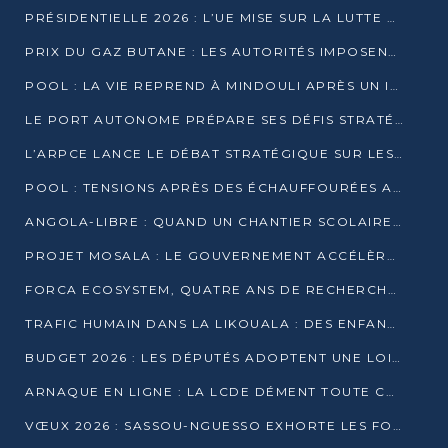
PRÉSIDENTIELLE 2026 : L’UE MISE SUR LA LUTTE CONTRE LA DÉSINFORMATION
PRIX DU GAZ BUTANE : LES AUTORITÉS IMPOSENT LE RESPECT DES PRIX RÉGLEMENTÉS
POOL : LA VIE REPREND À MINDOULI APRÈS UN INCIDENT ARMÉ SUR LA RN1
LE PORT AUTONOME PRÉPARE SES DÉFIS STRATÉGIQUES DE 2026
L’ARPCE LANCE LE DÉBAT STRATÉGIQUE SUR LES DONNÉES, L’IA ET LA FINANCE NUMÉRIQUE AU CONGO
POOL : TENSIONS APRÈS DES ÉCHAUFFOURÉES ARMÉES ENTRE DGSP ET EX-MILICIENS NINJA
ANGOLA-LIBRE : QUAND UN CHANTIER SCOLAIRE DEVIENT LE MIROIR D’UN CONGO EN MOUVEMENT
PROJET MOSALA : LE GOUVERNEMENT ACCÉLÈRE L’INSERTION DES JEUNES EN 2026
FORCA ECOSYSTEM, QUATRE ANS DE RECHERCHE DE TERRAIN AVANT UN LANCEMENT OFFICIEL EN 2026
TRAFIC HUMAIN DANS LA LIKOUALA : DES ENFANTS AUTOCHTONES RÉDUITS AU TRAVAIL FORCÉ
BUDGET 2026 : LES DÉPUTÉS ADOPTENT UNE LOI DES FINANCES DE PLUS DE 2500 MILLIARDS FCFA
ARNAQUE EN LIGNE : LA LCDE DÉMENT TOUTE CAMPAGNE DE RECRUTEMENT
VŒUX 2026 : SASSOU-NGUESSO EXHORTE LES FORCES VIVES À RENFORCER L’UNITÉ