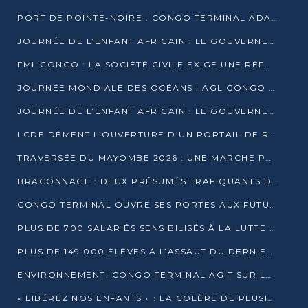
PORT DE POINTE-NOIRE : CONGO TERMINAL ADAPTE SON DRAGAGE AUX SABLES BITUMINEUX
JOURNÉE DE L’ENFANT AFRICAIN : LE GOUVERNEMENT RÉAFFIRME SON ENGAGEMENT POUR L’ACCÈS À L’EAU ET À L’ASSAINISSEMENT
FMI–CONGO : LA SOCIÉTÉ CIVILE EXIGE UNE RÉFORME DE LA FISCALITÉ PÉTROLIÈRE
JOURNÉE MONDIALE DES OCÉANS : AGL CONGO MOBILISE SES COLLABORATEURS POUR LA PRÉSERVATION DE LA BIODIVERSITÉ MARINE
JOURNÉE DE L’ENFANT AFRICAIN : LE GOUVERNEMENT MOBILISÉ POUR L’HYGIÈNE DANS LES ORPHELINATS
LCDE DÉMENT L’OUVERTURE D’UN PORTAIL DE RECRUTEMENT ET APPELLE À LA VIGILANCE
TRAVERSÉE DU MAYOMBE 2026 : UNE MARCHE POUR SENSIBILISER ET DÉPISTER AU DIABÈTE
BRACONNAGE : DEUX PRÉSUMÉS TRAFIQUANTS D’HIPPOPOTAME ÉCROUÉS À BRAZZAVILLE
CONGO TERMINAL OUVRE SES PORTES AUX FUTURS INGÉNIEURS DE L’UCAC-ICAM
PLUS DE 700 SALARIÉS SENSIBILISÉS À LA LUTTE CONTRE LA TUBERCULOSE À CONGO TERMINAL
PLUS DE 149 000 ÉLÈVES À L’ASSAUT DU DERNIER CEPE
ENVIRONNEMENT: CONGO TERMINAL AGIT SUR LE TERRAIN ET FORME LES PLUS JEUNES
« LIBÉREZ NOS ENFANTS » : LA COLÈRE DE PLUSIEURS MÈRES À BRAZZAVILLE CONTRE LA DGSP