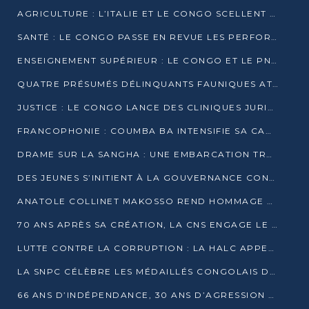
AGRICULTURE : L’ITALIE ET LE CONGO SCELLENT UN PARTENARIAT POUR UNE PRODUCTION LOCALE DURABLE
SANTÉ : LE CONGO PASSE EN REVUE LES PERFORMANCES DE SES HÔPITAUX À MI-PARCOURS
ENSEIGNEMENT SUPÉRIEUR : LE CONGO ET LE PNUD VEULENT RAPPROCHER LA FORMATION UNIVERSITAIRE DES BESOINS DU MARCHÉ DE L’EMPLOI
QUATRE PRÉSUMÉS DÉLINQUANTS FAUNIQUES ATTENDUS DEVANT LA JUSTICE POUR TRAFIC D’IVOIRE
JUSTICE : LE CONGO LANCE DES CLINIQUES JURIDIQUES POUR RAPPROCHER LE DROIT DES CITOYENS
FRANCOPHONIE : COUMBA BA INTENSIFIE SA CAMPAGNE POUR LA SUCCESSION À LA TÊTE DE L’OIF
DRAME SUR LA SANGHA : UNE EMBARCATION TRANSPORTANT DES FIDÈLES DE « NZAMBÉ YA L’HUILE » FAIT NAUFRAGE À OUESSO
DES JEUNES S’INITIENT À LA GOUVERNANCE CONTINENTALE À BRAZZAVILLE
ANATOLE COLLINET MAKOSSO REND HOMMAGE À JEAN-PAUL PIGASSE
70 ANS APRÈS SA CRÉATION, LA CNS ENGAGE LE VIRAGE DE LA DIGITALISATION
LUTTE CONTRE LA CORRUPTION : LA HALC APPELLE À PASSER DES DISCOURS AUX ACTES
LA SNPC CÉLÈBRE LES MÉDAILLÉS CONGOLAIS DES OLYMPIADES PANAFRICAINES DE MATHÉMATIQUES 2026
66 ANS D’INDÉPENDANCE, 30 ANS D’AGRESSION RWANDAISE : 4 PRÉSIDENCES, UN ÉCHEC COLLECTIF