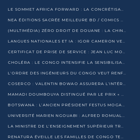
LE SOMMET AFRICA FORWARD : LA CONCRÉTISATION DE PARTENARIATS ÉQUILIBRÉS ET TOURNÉS VERS L’AVENIR ENTRE LE CONTINENT AFRICAIN ET LA FRANCE
NEA ÉDITIONS SACRÉE MEILLEURE BD / COMICS D’AFRIQUE AU KENYA
(MULTIMÉDIA) ZÉRO DROIT DE DOUANE : LA CHINE ET L’AFRIQUE VERS UNE PROXIMITÉ SANS PRÉCÉDENT (PAPIER GÉNÉRAL)
LANGUES NATIONALES ET IA : IGOR CAMERON VEUT ARRIMER LA STRATÉGIE IA À LA LOI SUR LA RECHERCHE
CERTIFICAT DE PRISE DE SERVICE : JEAN LUC MOUTHOU DÉMENT UNE « FAKE NEWS »
CHOLÉRA : LE CONGO INTENSIFIE LA SENSIBILISATION AU MARCHÉ DE TALANGAÏ
L’ORDRE DES INGÉNIEURS DU CONGO VEUT RENFORCER L’ÉTHIQUE ET LA CRÉDIBILITÉ DE LA PROFESSION
COSERCO : VALENTIN BOWAO ASSURERA L’INTÉRIM À LA TÊTE DU BUREAU EXÉCUTIF NATIONAL
MAMADI DOUMBOUYA DISTINGUÉ PAR LE PRIX « SUPER GRAND BÂTISSEUR BABACAR N’DIAYE »
BOTSWANA : L’ANCIEN PRÉSIDENT FESTUS MOGAE EST MORT À 86 ANS
UNIVERSITÉ MARIEN NGOUABI : ALFRED ROMUALD NGUYA POATY SOUTIENT UNE THÈSE SUR LE PARADOXE DE LA CROISSANCE EN ZONE CEMAC
LA MINISTRE DE L’ENSEIGNEMENT SUPÉRIEUR TRACE SA FEUILLE DE ROUTE
RENATURA ÉVEILLE LES FAMILLES DE CONGO TERMINAL À LA PROTECTION DE L’ENVIRONNEMENT