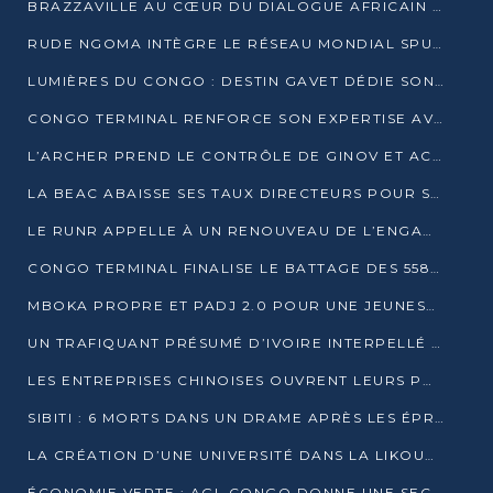
BRAZZAVILLE AU CŒUR DU DIALOGUE AFRICAIN SUR LES OBJECTIFS DE DÉVELOPPEMENT DURABLE
RUDE NGOMA INTÈGRE LE RÉSEAU MONDIAL SPUTNIK PRO APRÈS UNE FORMATION À MOSCOU
LUMIÈRES DU CONGO : DESTIN GAVET DÉDIE SON PRIX À L’UNITÉ NATIONALE ET À LA JEUNESSE
CONGO TERMINAL RENFORCE SON EXPERTISE AVEC NEUF NOUVEAUX FORMATEURS EN ENGINS PORTUAIRES
L’ARCHER PREND LE CONTRÔLE DE GINOV ET ACCÉLÈRE SON VIRAGE NUMÉRIQUE
LA BEAC ABAISSE SES TAUX DIRECTEURS POUR SOUTENIR LA CROISSANCE EN ZONE CEMAC
LE RUNR APPELLE À UN RENOUVEAU DE L’ENGAGEMENT MILITANT
CONGO TERMINAL FINALISE LE BATTAGE DES 558 PIEUX DU FUTUR QUAI DU MÔLE EST
MBOKA PROPRE ET PADJ 2.0 POUR UNE JEUNESSE PLUS AUTONOME
UN TRAFIQUANT PRÉSUMÉ D’IVOIRE INTERPELLÉ À DOLISIE
LES ENTREPRISES CHINOISES OUVRENT LEURS PORTES AUX JEUNES DIPLÔMÉS
SIBITI : 6 MORTS DANS UN DRAME APRÈS LES ÉPREUVES DU BEPC
LA CRÉATION D’UNE UNIVERSITÉ DANS LA LIKOUALA AU CŒUR D’UNE RÉFLEXION NATIONALE
ÉCONOMIE VERTE : AGL CONGO DONNE UNE SECONDE VIE À SES DÉCHETS INDUSTRIELS