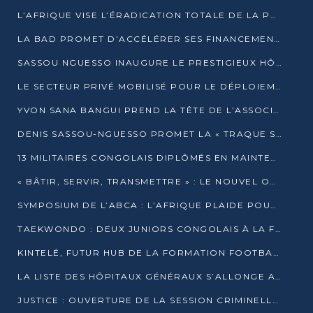
L’AFRIQUE VISE L’ÉRADICATION TOTALE DE LA POLIOMYÉLITE D’ICI 2026
LA BAD PROMET D’ACCÉLÉRER SES FINANCEMENTS AVEC LE MINISTÈRE DE L’ASSAINISSEMENT
SASSOU NGUESSO INAUGURE LE PRESTIGIEUX HÔTEL KEMPINSKI BRAZZAVILLE
LE SECTEUR PRIVÉ MOBILISÉ POUR LE DÉPLOIEMENT DE 19 MINI-CENTRALES SOLAIRES
YVON SANA BANGUI PREND LA TÊTE DE L’ASSOCIATION DES BANQUES CENTRALES AFRICAINES
DENIS SASSOU-NGUESSO PROMET LA « TRAQUE SANS RELÂCHE » DU GRAND BANDITISME
13 MILITAIRES CONGOLAIS DIPLÔMÉS EN MAINTENANCE INDUSTRIELLE APRÈS TROIS ANS DE FORMATION À L’UNIVERSITÉ MARIEN-NGOUABI
« BÂTIR, SERVIR, TRANSMETTRE » : LE NOUVEL OUVRAGE QUI INTERPELLE LES COLLECTIVITÉS
SYMPOSIUM DE L’ABCA : L’AFRIQUE PLAIDE POUR UN FINANCEMENT CLIMATIQUE ÉQUITABLE
TAEKWONDO : DEUX JUNIORS CONGOLAIS À LA FINALE D’OPEN SYRIES 2025 À ABIDJAN
KINTELÉ, FUTUR HUB DE LA FORMATION FOOTBALLISTIQUE AFRICAINE ?
LA LISTE DES HÔPITAUX GÉNÉRAUX S’ALLONGE AU CONGO
JUSTICE : OUVERTURE DE LA SESSION CRIMINELLE À BRAZZAVILLE AVEC 52 DOSSIERS AU RÔLE