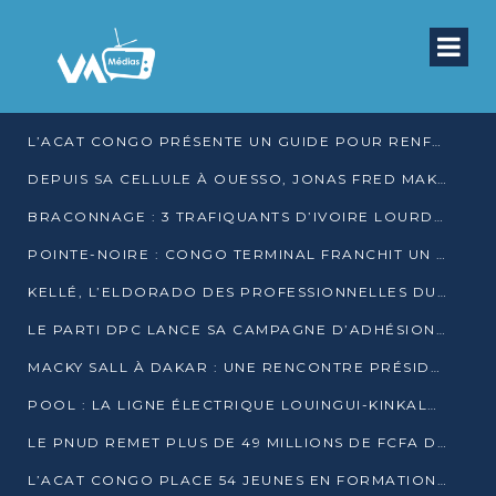
L’ACAT CONGO PRÉSENTE UN GUIDE POUR RENFORCER LES GARANTIES JUDICIAIRES EN GARDE À VUE
DEPUIS SA CELLULE À OUESSO, JONAS FRED MAKITA DÉNONCE CE QU’IL QUALIFIE DE DÉNI DE JUSTICE
BRACONNAGE : 3 TRAFIQUANTS D’IVOIRE LOURDEMENT CONDAMNÉS À DJAMBALA
POINTE-NOIRE : CONGO TERMINAL FRANCHIT UN CAP HISTORIQUE AVEC 99 MOUVEMENTS/HEURE
KELLÉ, L’ELDORADO DES PROFESSIONNELLES DU SEXE
LE PARTI DPC LANCE SA CAMPAGNE D’ADHÉSIONS ET VEUT STRUCTURER SA PRÉSENCE DANS LES 15 DÉPARTEMENTS
MACKY SALL À DAKAR : UNE RENCONTRE PRÉSIDENTIELLE QUI DIVISE L’OPINION SÉNÉGALAISE
POOL : LA LIGNE ÉLECTRIQUE LOUINGUI-KINKALA-BOKO MISE EN SERVICE
LE PNUD REMET PLUS DE 49 MILLIONS DE FCFA D’ÉQUIPEMENTS POUR ACCÉLÉRER LA NUMÉRISATION DU SYSTÈME DE SANTÉ
L’ACAT CONGO PLACE 54 JEUNES EN FORMATION PROFESSIONNELLE