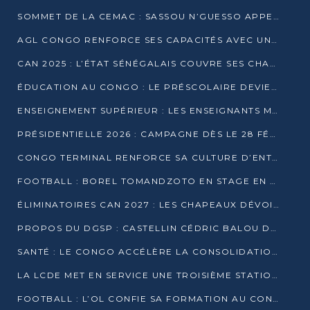
SOMMET DE LA CEMAC : SASSOU N’GUESSO APPELLE À LA VIGILANCE FACE AUX RISQUES ÉCONOMIQUES
AGL CONGO RENFORCE SES CAPACITÉS AVEC UNE GRUE DE 250 TONNES
CAN 2025 : L’ÉTAT SÉNÉGALAIS COUVRE SES CHAMPIONS D’AFRIQUE DE RÉCOMPENSES EXCEPTIONNELLES
ÉDUCATION AU CONGO : LE PRÉSCOLAIRE DEVIENT OBLIGATOIRE, LE BTS CONSACRÉ DIPLÔME D’ÉTAT
ENSEIGNEMENT SUPÉRIEUR : LES ENSEIGNANTS MAINTIENNENT LA GRÈVE ET EXIGENT UN ACCORD ÉCRIT AVEC L’ÉTAT
PRÉSIDENTIELLE 2026 : CAMPAGNE DÈS LE 28 FÉVRIER, SCRUTIN LES 12 ET 15 MARS
CONGO TERMINAL RENFORCE SA CULTURE D’ENTREPRISE AVEC LE PROGRAMME « WIN TOGETHER »
FOOTBALL : BOREL TOMANDZOTO EN STAGE EN ESPAGNE AVEC POLISSYA FC
ÉLIMINATOIRES CAN 2027 : LES CHAPEAUX DÉVOILÉS, LE CONGO FIXÉ SUR SON SORT
PROPOS DU DGSP : CASTELLIN CÉDRIC BALOU DÉNONCE DES PROPOS INTIMIDANTS
SANTÉ : LE CONGO ACCÉLÈRE LA CONSOLIDATION DE L’OFFRE DE SOINS
LA LCDE MET EN SERVICE UNE TROISIÈME STATION D’EAU POTABLE À MFILOU
FOOTBALL : L’OL CONFIE SA FORMATION AU CONGOLAIS CHRISTIAN BASSILA