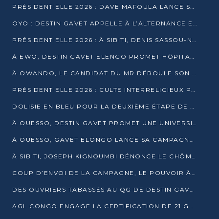
PRÉSIDENTIELLE 2026 : DAVE MAFOULA LANCE SA « VAGUE DU NOUVEAU DÉPART » À IMPFONDO
OYO : DESTIN GAVET APPELLE À L’ALTERNANCE ET À LA RESPONSABILITÉ DE LA JEUNESSE
PRÉSIDENTIELLE 2026 : À SIBITI, DENIS SASSOU-N’GUESSO PARIE SUR LES RESSOURCES DE LA LEKOUMOU
À EWO, DESTIN GAVET ELENGO PROMET HÔPITAL, CHEMIN DE FER ET AUDIT DES FINANCES PUBLIQUES
À OWANDO, LE CANDIDAT DU MR DÉROULE SON PROGRAMME DE “CHANGEMENT”
PRÉSIDENTIELLE 2026 : CULTE INTERRELIGIEUX POUR LA PAIX À OUENZÉ
DOLISIE EN BLEU POUR LA DEUXIÈME ÉTAPE DE CAMPAGNE DE DSN
À OUESSO, DESTIN GAVET PROMET UNE UNIVERSITÉ POUR LA SANGHA
À OUESSO, GAVET ELONGO LANCE SA CAMPAGNE SOUS LE SIGNE DU RENOUVEAU
À SIBITI, JOSEPH KIGNOUMBI DÉNONCE LE CHÔMAGE ET LES DÉFAILLANCES DE L’ÉTAT
COUP D’ENVOI DE LA CAMPAGNE, LE POUVOIR À POINTE-NOIRE, L’OPPOSITION À OUESSO ET SIBITI
DES OUVRIERS TABASSÉS AU QG DE DESTIN GAVET À 24 HEURES DE L’OUVERTURE DE LA CAMPAGNE
AGL CONGO ENGAGE LA CERTIFICATION DE 21 GRUTIERS AUX NORMES INTERNATIONALES