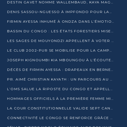
DESTIN GAVET NOMME WALLEMBAUD, KAYA MAGANE, BOUDZIKA ET MBOUSSA-ELLAH AUX COMMANDES DE SA CAMPAGNE
DENIS SASSOU-NGUESSO À IMPFONDO POUR LANCER LE CORRIDOR 13
FIRMIN AYESSA INHUMÉ À ONDZA DANS L’ÉMOTION ET LE RECUEILLEMENT
BASSIN DU CONGO : LES ÉTATS FORESTIERS MISENT SUR LES MARCHÉS CARBONE
LES SAGES DE MOUYONDZI APPELLENT À VOTER DENIS SASSOU-NGUESSO
LE CLUB 2002-PUR SE MOBILISE POUR LA CAMPAGNE
JOSEPH KIGNOUMBI KIA MBOUNGOU À L’ÉCOUTE DE TALANGAÏ
DÉCÈS DE FIRMIN AYESSA : DRAPEAUX EN BERNE LUNDI
PR. AIMÉ CHRISTIAN KAYATH : UN PARCOURS AU SERVICE DE LA RECHERCHE ET DE L’INNOVATION
L’OMS SALUE LA RIPOSTE DU CONGO ET APPELLE À DES RÉFORMES DURABLES
HOMMAGES OFFICIELS À LA PREMIÈRE FEMME MINISTRE DU CONGO
LA COUR CONSTITUTIONNELLE VALIDE SEPT CANDIDATURES POUR LA PRÉSIDENTIELLE
CONNECTIVITÉ LE CONGO SE RENFORCE GRÂCE AU CÂBLE 2AFRICA