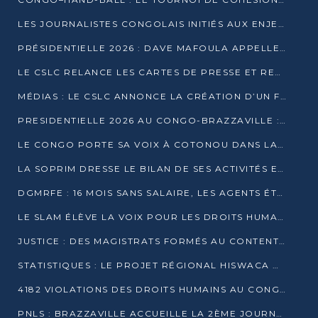
LES JOURNALISTES CONGOLAIS INITIÉS AUX ENJEUX DE L’ÉCONOMIE BLEUE
PRÉSIDENTIELLE 2026 : DAVE MAFOULA APPELLE LES CONGOLAIS À UN « NOUVEAU DÉPART »
LE CSLC RELANCE LES CARTES DE PRESSE ET RECONNAÎT OFFICIELLEMENT LES MÉDIAS EN LIGNE
MÉDIAS : LE CSLC ANNONCE LA CRÉATION D’UN FONDS D’APPUI À LA PRESSE
PRESIDENTIELLE 2026 AU CONGO-BRAZZAVILLE : UN CASTING ÉLARGI
LE CONGO PORTE SA VOIX À COTONOU DANS LA LUTTE CONTRE LA TUBERCULOSE
LA SOPRIM DRESSE LE BILAN DE SES ACTIVITÉS ET FIXE DE NOUVELLES PRIORITÉS
DGMRFE : 16 MOIS SANS SALAIRE, LES AGENTS ÉTOUFFENT DANS LE SILENCE
LE SLAM ÉLÈVE LA VOIX POUR LES DROITS HUMAINS À BRAZZAVILLE
JUSTICE : DES MAGISTRATS FORMÉS AU CONTENTIEUX DE LA PROPRIÉTÉ INTELLECTUELLE
STATISTIQUES : LE PROJET RÉGIONAL HISWACA OFFICIELLEMENT LANCÉ AU CONGO
4182 VIOLATIONS DES DROITS HUMAINS AU CONGO EN 2025 SELON LE CAD
PNLS : BRAZZAVILLE ACCUEILLE LA 2ÈME JOURNÉE SCIENTIFIQUE SUR LE VIH/SIDA