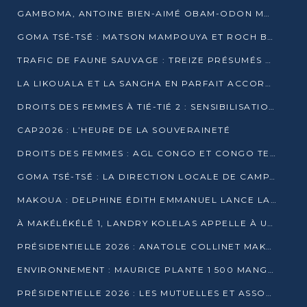
GAMBOMA, ANTOINE BIEN-AIMÉ OBAM-ODON MOBILISE LES 32 148 ÉLECTEURS EN FAVEUR DE DENIS SASSOU NGUESSO
GOMA TSÉ-TSÉ : MATSON MAMPOUYA ET ROCH BREDIN BISSALA NKOUNKOU EN CAMPAGNE DE PROXIMITÉ
TRAFIC DE FAUNE SAUVAGE : TREIZE PRÉSUMÉS TRAFIQUANTS INTERPELLÉS AU CONGO EN 2025
LA LIKOUALA ET LA SANGHA EN PARFAIT ACCORD AVEC LE PROJET DE SOCIÉTÉ DU CANDIDAT DENIS SASSOU-N’GUESSO
DROITS DES FEMMES À TIÉ-TIÉ 2 : SENSIBILISATION ET PÉDAGOGIE SUR LE DROIT DE VOTE
CAP2026 : L’HEURE DE LA SOUVERAINETÉ
DROITS DES FEMMES : AGL CONGO ET CONGO TERMINAL METTENT EN AVANT LE LEADERSHIP FÉMININ
GOMA TSÉ-TSÉ : LA DIRECTION LOCALE DE CAMPAGNE INTENSIFIE LA SENSIBILISATION DANS LES VILLAGES
MAKOUA : DELPHINE ÉDITH EMMANUEL LANCE LA CAMPAGNE POUR DENIS SASSOU-N’GUESSO
À MAKÉLÉKÉLÉ 1, LANDRY KOLELAS APPELLE À UNE MOBILISATION MASSIVE EN FAVEUR DE DENIS SASSOU-N’GUESSO
PRÉSIDENTIELLE 2026 : ANATOLE COLLINET MAKOSSO DÉFEND LE PROJET DE SOCIÉTÉ DE DENIS SASSOU NGUESSO
ENVIRONNEMENT : MAURICE PLANTE 1 500 MANGROVES POUR HONORER WANGARI MAATHAI
PRÉSIDENTIELLE 2026 : LES MUTUELLES ET ASSOCIATIONS S’IMPLIQUENT DANS LA CAMPAGNE ÉLECTORALE À TIÉ-TIÉ 2 (POINTE-NOIRE)