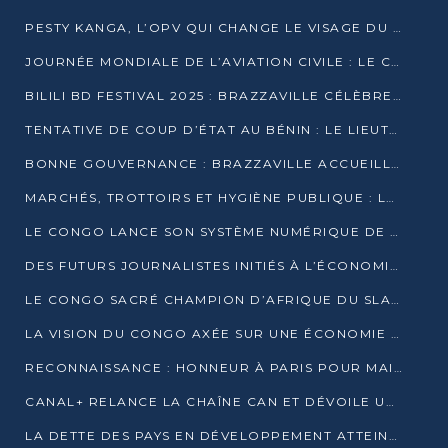
PESTY KANGA, L’OPV QUI CHANGE LE VISAGE DU REPORTAGE AU CONGO
JOURNÉE MONDIALE DE L’AVIATION CIVILE : LE CONGO MISE SUR L’INNOVATION ET LA SÉCURITÉ
BILILI BD FESTIVAL 2025 : BRAZZAVILLE CÉLÈBRE DIX ANS DE CRÉATION GRAPHIQUE AFRICAINE
TENTATIVE DE COUP D’ÉTAT AU BÉNIN : LE LIEUTENANT-COLONEL TIGRI S’AUTOPROCLAME CHEF D’UN COMITÉ MILITAIRE
BONNE GOUVERNANCE : BRAZZAVILLE ACCUEILLE LES PREMIÈRES JOURNÉES CONGOLAISES DE L’ÉVALUATION
MARCHÉS, TROTTOIRS ET HYGIÈNE PUBLIQUE : LE GOUVERNEMENT DURCIT LE TON
LE CONGO LANCE SON SYSTÈME NUMÉRIQUE DE VÉRIFICATION DU BOIS
DES FUTURS JOURNALISTES INITIÉS À L’ÉCONOMIE BLEUE DURABLE
LE CONGO SACRÉ CHAMPION D’AFRIQUE DU SLAM 2025
LA VISION DU CONGO AXÉE SUR UNE ÉCONOMIE BAS CARBONE AU RENDEZ-VOUS DE MONACO 2025
RECONNAISSANCE : HONNEUR À PARIS POUR MAIXENT RAOUL OMINGA
CANAL+ RELANCE LA CHAÎNE CAN ET DÉVOILE UNE OFFRE EXCEPTIONNELLE POUR DÉCEMBRE
LA DETTE DES PAYS EN DÉVELOPPEMENT ATTEINT UN SOMMET HISTORIQUE ENTRE 2022 ET 2024