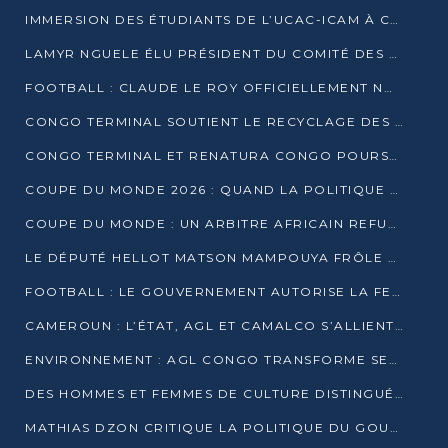
IMMERSION DES ÉTUDIANTS DE L’UCAC-ICAM À CONGO TERMINAL
LAMYR NGUELE ÉLU PRÉSIDENT DU COMITÉ DES MEMBRES D’HONNEUR DU PCT
FOOTBALL : CLAUDE LE ROY OFFICIELLEMENT NOMMÉ SÉLECTIONNEUR DU CONGO
CONGO TERMINAL SOUTIENT LE RECYCLAGE DES DÉCHETS PLASTIQUES À POINTE-NOIRE
CONGO TERMINAL ET RENATURA CONGO POURSUIVENT LEUR COMBAT POUR LA BIODIVERSITÉ
COUPE DU MONDE 2026 : QUAND LA POLITIQUE MENACE L’UNIVERSALITÉ DU FOOTBALL
COUPE DU MONDE : UN ARBITRE AFRICAIN REFUSÉ À L’ENTRÉE DES ÉTATS-UNIS
LE DÉPUTÉ HELLOT MATSON MAMPOUYA FRÔLE LA MORT LORS D’UNE EMBUSCADE DZNS LE POOL
FOOTBALL : LE GOUVERNEMENT AUTORISE LA FECOFOOT À OCCUPER LES COMPLEXES SPORTIFS
CAMEROUN : L’ÉTAT, AGL ET CAMALCO S’ALLIENT POUR UN MÉGA-PROJET FERROVIAIRE
ENVIRONNEMENT : AGL CONGO TRANSFORME SES DÉCHETS EN OUTILS DE FORMATION
DES HOMMES ET FEMMES DE CULTURE DISTINGUÉS POUR LEUR ENGAGEMENT PAR BANTOU CULTURE
MATHIAS DZON CRITIQUE LA POLITIQUE DU GOUVERNEMENT ET ALERTE SUR LA DETTE DU CONGO