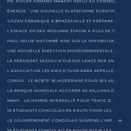
PR. ROGER ARMAND MAKANY RÉÉLU AU CONSEIL DE L’AUF
ÉNERGIE : UNE NOUVELLE PLATEFORME SCIENTIFIQUE POUR LA TRANSITION ÉNERGÉTIQUE EN AFRIQUE CENTRALE
GOZEM DÉBARQUE À BRAZZAVILLE ET PRÉPARE SON ARRIVÉE À POINTE-NOIRE
L’ESPACE OPOKO REDONNE ESPOIR À PLUS DE 775 ÉLÈVES AUTOCHTONES DANS LE NORD DU CONGO
PAUL VALISE MATOMBÉ MISE SUR LA SENSIBILISATION POUR ÉRAQUER LE GRAND BANDITISME
UNE NOUVELLE DIRECTION ENVIRONNEMENTALE POUR RENFORCER LA GESTION DES DONNÉES AU CONGO
LE PRÉSIDENT SASSOU N’GUESSO LANCE PAR ANTICIPATION LA 39ÈME JOURNÉE NATIONALE DE L’ARBRE
L’ASSOCIATION LES AMIS D’YVON KABA APPELLENT DENIS SASSOU N’GUESSO À SE PORTER CANDIDAT
CONGO : LE BCBTP SE MODERNISE POUR SES 40 ANS D’EXISTENCE
LA BANQUE MONDIALE ACCORDE 60 MILLIONS DE DOLLARS POUR LA RÉSILIENCE URBAINE AU CONGO
NKAYI : UN HOMME INTERPELLÉ POUR TRAFIC D’UN BÉBÉ CHIMPANZÉ
55 ÉTUDIANTS CONGOLAIS EN ROUTE POUR LES UNIVERSITÉS ALGÉRIENNES
LE GOUVERNEMENT CONGOLAIS SUSPEND L’IMPORTATION DES MACHETTES ET DES MOTOS
55 ÉTUDIANTS CONGOLAIS EN ROUTE POUR LES UNIVERSITÉS ALGÉRIENNES