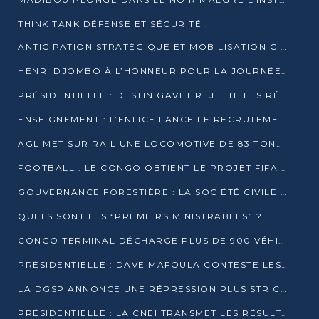
THINK TANK DÉFENSE ET SÉCURITÉ :
ANTICIPATION STRATÉGIQUE ET MOBILISATION CITOYENNE POUR NOTRE SOUVERAINETÉ NATIONALE
HENRI DJOMBO À L’HONNEUR POUR LA JOURNÉE MONDIALE DU THÉÂTRE
PRÉSIDENTIELLE : DESTIN GAVET REJETTE LES RÉSULTATS ET APPELLE À UN DIALOGUE NATIONAL
ENSEIGNEMENT : L’ENFICE LANCE LE RECRUTEMENT DE SA PREMIÈRE PROMOTION DE PROFESSEURS DES ÉCOLES
AGL MET SUR RAIL UNE LOCOMOTIVE DE 83 TONNES À POINTE-NOIRE
FOOTBALL : LE CONGO OBTIENT LE PROJET FIFA ARENA POUR SES 15 DÉPARTEMENTS
GOUVERNANCE FORESTIÈRE : LA SOCIÉTÉ CIVILE CONGOLAISE AFFICHE SES PRIORITÉS POUR 2026
QUELS SONT LES “PREMIERS MINISTRABLES” ?
CONGO TERMINAL DÉCHARGE PLUS DE 900 VÉHICULES EN QUELQUES HEURES
PRÉSIDENTIELLE : DAVE MAFOULA CONTESTE LES RÉSULTATS PROVISOIRES
LA DGSP ANNONCE UNE RÉPRESSION PLUS STRICTE CONTRE LES MOTO-TAXIS
PRÉSIDENTIELLE : LA CNEI TRANSMET LES RÉSULTATS PROVISOIRES À LA COUR CONSTITUTIONNELLE