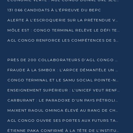
131 066 CANDIDATS À L’ÉPREUVE DU BEPC
ALERTE À L’ESCROQUERIE SUR LA PRÉTENDUE VENTE DE PARCELLES AFAT
MÔLE EST : CONGO TERMINAL RELÈVE LE DÉFI TECHNIQUE DES SABLES BITUMINEUX
AGL CONGO RENFORCE LES COMPÉTENCES DE SES ÉQUIPES AVEC LA CERTIFICATION CACES® R483
PRÈS DE 200 COLLABORATEURS D’AGL CONGO EN FORMATION JUSQU’EN JUILLET
FRAUDE À LA SIMBOX : L’ARPCE DÉMANTÈLE UN RÉSEAU UTILISANT DES CARTES SIM OUGANDAISES
CONGO TERMINAL ET LE SAMU SOCIAL POINTE-NOIRE RENOUVELLENT LEUR PARTENARIAT EN FAVEUR DES JEUNES VULNÉRABLES
ENSEIGNEMENT SUPÉRIEUR : L’UNICEF VEUT RENFORCER LA RECHERCHE SUR LES QUESTIONS DE L’ENFANCE
CARBURANT : LE PARADOXE D’UN PAYS PÉTROLIER CONFRONTÉ À DES PÉNURIES RÉCURRENTES
MAIXENT RAOUL OMINGA ÉLEVÉ AU RANG DE CHEVALIER DE L’ORDRE DE L’AMITIÉ ENTRE LA RUSSIE ET LE CONGO
AGL CONGO OUVRE SES PORTES AUX FUTURS TALENTS DE LA LOGISTIQUE
ÉTIENNE PAKA CONFIRMÉ À LA TÊTE DE L’INSTITUT GÉOGRAPHIQUE NATIONAL