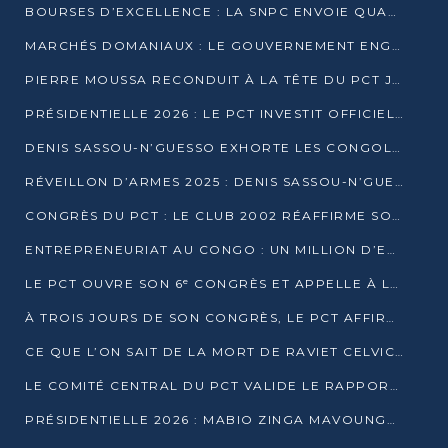
BOURSES D’EXCELLENCE : LA SNPC ENVOIE QUATRE NOUVEAUX TALENTS CONGOLAIS SE FORMER À BAKOU
MARCHÉS DOMANIAUX : LE GOUVERNEMENT ENGAGE LA STRUCTURATION DES TAXES D’ASSAINISSEMENT
PIERRE MOUSSA RECONDUIT À LA TÊTE DU PCT JUSQU’EN 2031
PRÉSIDENTIELLE 2026 : LE PCT INVESTIT OFFICIELLEMENT DENIS SASSOU NGUESSO
DENIS SASSOU-N’GUESSO EXHORTE LES CONGOLAIS À L’UNITÉ ET AU FAIR-PLAY DÉMOCRATIQUE EN 2026
RÉVEILLON D’ARMES 2025 : DENIS SASSOU-N’GUESSO GARANTIT DES ÉLECTIONS 2026 PAISIBLES ET SÉCURISÉES
CONGRÈS DU PCT : LE CLUB 2002 RÉAFFIRME SON SOUTIEN À DENIS SASSOU-N’GUESSO POUR 2026
ENTREPRENEURIAT AU CONGO : UN MILLION D’EUROS POUR FINANCER LES STARTUPS DÈS 2026
LE PCT OUVRE SON 6ᵉ CONGRÈS ET APPELLE À LA CANDIDATURE DE DENIS SASSOU NGUESSO
À TROIS JOURS DE SON CONGRÈS, LE PCT AFFIRME AVOIR ATTEINT TOUS SES OBJECTIFS
CE QUE L’ON SAIT DE LA MORT DE RAVIET CELVIC N’TSIANTSIE
LE COMITÉ CENTRAL DU PCT VALIDE LE RAPPORT DU CONGRÈS ET SOUTIENT DENIS SASSOU N’GUESSO
PRÉSIDENTIELLE 2026 : MABIO ZINGA MAVOUNGOU DÉCLARE SA CANDIDATURE ET CHARGE LE BILAN DU PCT