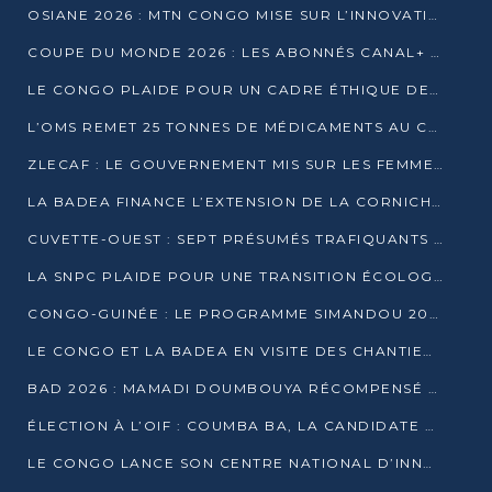
OSIANE 2026 : MTN CONGO MISE SUR L’INNOVATION POUR RELEVER LES DÉFIS AFRICAINS
COUPE DU MONDE 2026 : LES ABONNÉS CANAL+ AU CONGO DÉÇUS À QUELQUES JOURS DU COUP D’ENVOI
LE CONGO PLAIDE POUR UN CADRE ÉTHIQUE DE L’INTELLIGENCE ARTIFICIELLE À DAKAR
L’OMS REMET 25 TONNES DE MÉDICAMENTS AU CONGO POUR RENFORCER LA RIPOSTE AUX ÉPIDÉMIES
ZLECAF : LE GOUVERNEMENT MIS SUR LES FEMMES ENTREPRENEURES
LA BADEA FINANCE L’EXTENSION DE LA CORNICHE SUD DE BRAZZAVILLE
CUVETTE-OUEST : SEPT PRÉSUMÉS TRAFIQUANTS DE FAUNE INTERPELLÉS À EWO ET KELLÉ
LA SNPC PLAIDE POUR UNE TRANSITION ÉCOLOGIQUE PROGRESSIVE
CONGO-GUINÉE : LE PROGRAMME SIMANDOU 2040 AU CŒUR DES ÉCHANGES À LA BAD
LE CONGO ET LA BADEA EN VISITE DES CHANTIERS
BAD 2026 : MAMADI DOUMBOUYA RÉCOMPENSÉ PAR LE TROPHÉE BABACAR NDIAYE À BRAZZAVILLE
ÉLECTION À L’OIF : COUMBA BA, LA CANDIDATE DISCRÈTE QUI BOUSCULE LE JEU DIPLOMATIQUE
LE CONGO LANCE SON CENTRE NATIONAL D’INNOVATION