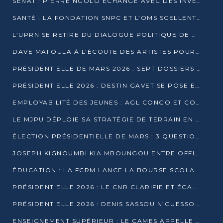
SÉNAT : PIERRE NGOLO ÉCHANGE AVEC DES INVESTISSEURS DU NUMÉRIQUE
SANTÉ : LA FONDATION SNPC ET L’OMS SCELLENT UN PARTENARIAT STRATÉGIQUE DE TROIS ANS
L’UPRN SE RETIRE DU DIALOGUE POLITIQUE DE DJAMBALA : TENSIONS DANS LE PRÉ-ÉLECTORAL CONGOLAIS
DAVE MAFOULA À L’ÉCOUTE DES ARTISTES POUR REDÉFINIR SA POLITIQUE CULTURELLE
PRÉSIDENTIELLE DE MARS 2026 : SEPT DOSSIERS DE CANDIDATURE ENREGISTRÉS À LA CLÔTURE DES DÉPÔTS
PRÉSIDENTIELLE 2026 : DESTIN GAVET SE POSE EN CANDIDAT DU « RAS-LE-BOL »
EMPLOYABILITÉ DES JEUNES : AGL CONGO ET CONGO TERMINAL S’ALLIENT À UCAC-ICAM
LE MJPU DÉPLOIE SA STRATÉGIE DE TERRAIN EN FAVEUR DE DSN
ÉLECTION PRÉSIDENTIELLE DE MARS : 3 QUESTIONS À UN EXPERT CONGOLAIS DE LA CYBERSÉCURITÉ
JOSEPH KIGNOUMBI KIA MBOUNGOU ENTRE OFFICIELLEMENT EN COURSE POUR LA PRÉSIDENTIELLE
ÉDUCATION : LA FCRM LANCE LA BOURSE SCOLAIRE FRANCINE-NTOUMI POUR PROMOUVOIR LES FILIÈRES SCIENTIFIQUES
PRÉSIDENTIELLE 2026 : LE CNR CLARIFIE ET ÉCARTE LA CANDIDATURE DU PASTEUR NTUMI
PRÉSIDENTIELLE 2026 : DENIS SASSOU N’GUESSO ANNONCE OFFICIELLEMENT SA CANDIDATURE
ENSEIGNEMENT SUPÉRIEUR : LE CAMES APPELLE À UNE UNIVERSITÉ AFRICAINE AXÉE SUR L’EMPLOYABILITÉ