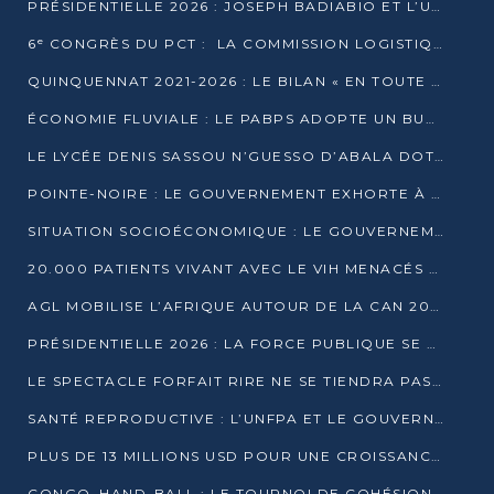
PRÉSIDENTIELLE 2026 : JOSEPH BADIABIO ET L’UDH-YUKI JOUENT LA PRUDENCE
6ᵉ CONGRÈS DU PCT : LA COMMISSION LOGISTIQUE ASSURE LA DISTRIBUTION DES KITS
QUINQUENNAT 2021-2026 : LE BILAN « EN TOUTE TRANSPARENCE » PRÉSENTÉ À LA PRESSE
ÉCONOMIE FLUVIALE : LE PABPS ADOPTE UN BUDGET 2026 DE PLUS DE 2,7 MILLIARDS FCFA
LE LYCÉE DENIS SASSOU N’GUESSO D’ABALA DOTÉ D’UNE SALLE MULTIMÉDIA
POINTE-NOIRE : LE GOUVERNEMENT EXHORTE À UN USAGE RESPONSABLE DU NOUVEAU MATÉRIEL MUNICIPAL
SITUATION SOCIOÉCONOMIQUE : LE GOUVERNEMENT INTERPELLÉ DEVANT LE SÉNAT
20.000 PATIENTS VIVANT AVEC LE VIH MENACÉS D’ARRÊT DE TRAITEMENT
AGL MOBILISE L’AFRIQUE AUTOUR DE LA CAN 2025
PRÉSIDENTIELLE 2026 : LA FORCE PUBLIQUE SE PRÉPARE À SÉCURISER LE SCRUTIN
LE SPECTACLE FORFAIT RIRE NE SE TIENDRA PAS LE 1ER JANVIER
SANTÉ REPRODUCTIVE : L’UNFPA ET LE GOUVERNEMENT AFFINENT LES PRIORITÉS DE 2026
PLUS DE 13 MILLIONS USD POUR UNE CROISSANCE VERTE ET SOUVERAINE
CONGO–HAND-BALL : LE TOURNOI DE COHÉSION ET DE FRATERNITÉ ALLUME SES LAMPIONS À BRAZZAVILLE