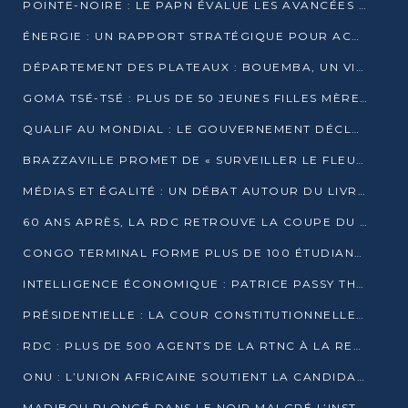
POINTE-NOIRE : LE PAPN ÉVALUE LES AVANCÉES DU MÔLE EST
ÉNERGIE : UN RAPPORT STRATÉGIQUE POUR ACCÉLÉRER LA TRANSITION AU CONGO
DÉPARTEMENT DES PLATEAUX : BOUEMBA, UN VIVIER ÉCONOMIQUE PRÊT À EXPLOSER
GOMA TSÉ-TSÉ : PLUS DE 50 JEUNES FILLES MÈRES SENSIBILISÉES À LA SANTÉ SEXUELLE
QUALIF AU MONDIAL : LE GOUVERNEMENT DÉCLARE LA JOURNÉE DU 1ER AVRIL 2026 CHÔMÉE ET PAYÉE
BRAZZAVILLE PROMET DE « SURVEILLER LE FLEUVE » APRÈS LA QUALIFICATION DE LA RDC AU MONDIAL
MÉDIAS ET ÉGALITÉ : UN DÉBAT AUTOUR DU LIVRE « CES FEMMES QUI REPRENNENT LE POUVOIR SUR LEUR VIE »
60 ANS APRÈS, LA RDC RETROUVE LA COUPE DU MONDE
CONGO TERMINAL FORME PLUS DE 100 ÉTUDIANTS AUX TECHNIQUES D’EMBAUCHE
INTELLIGENCE ÉCONOMIQUE : PATRICE PASSY THÉORISE UNE STRATÉGIE ADAPTÉE AUX CONTEXTES FRAGMENTÉS
PRÉSIDENTIELLE : LA COUR CONSTITUTIONNELLE CONFIRME LA VICTOIRE DE SASSOU NGUESSO AVEC 94,90 % DES SUFFRAGES
RDC : PLUS DE 500 AGENTS DE LA RTNC À LA RETRAITE, UNE PAGE SE TOURNE
ONU : L’UNION AFRICAINE SOUTIENT LA CANDIDATURE DE MACKY SALL
MADIBOU PLONGÉ DANS LE NOIR MALGRÉ L’INSTALLATION D’UN NOUVEAU TRANSFORMATEUR