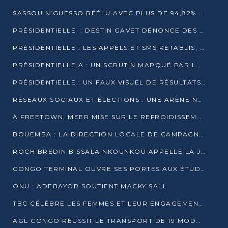
SASSOU N’GUESSO RÉÉLU AVEC PLUS DE 94,82% DES VOIX
PRÉSIDENTIELLE : DESTIN GAVET DÉNONCE DES IRRÉGULARITÉS ET REVENDIQUE LA VICTOIRE
PRÉSIDENTIELLE : LES APPELS ET SMS RÉTABLIS, INTERNET RESTE BLOQUÉ
PRÉSIDENTIELLE A : UN SCRUTIN MARQUÉ PAR LA COUPURE D’INTERNET ET UNE AFFLUENCE TIMIDE À BRAZZAVILLE
PRÉSIDENTIELLE : UN FAUX VISUEL DE RÉSULTATS CIRCULE
RÉSEAUX SOCIAUX ET ÉLECTIONS : UNE ARÈNE NUMÉRIQUE EN PLEINE MUTATION AU CONGO
À FREETOWN, MEER MISE SUR LE REFROIDISSEMENT PASSIF FACE À LA CHALEUR EXTRÊME
BOUEMBA : LA DIRECTION LOCALE DE CAMPAGNE DE DENIS SASSOU N’GUESSO MULTIPLIE LES ACTIVITÉS DE MOBILISATION
ROCH BREDIN BISSALA NKOUNKOU APPELLE LA JEUNESSE DE GOMA TSÉ-TSÉ À UN VOTE MASSIF POUR DENIS SASSOU NGUESSO
CONGO TERMINAL OUVRE SES PORTES AUX ÉTUDIANTS EN TRANSPORT ET LOGISTIQUE
ONU : ADEBAYOR SOUTIENT MACKY SALL
TBC CÉLÈBRE LES FEMMES ET LEUR ENGAGEMENT À L’OCCASION DU 8 MARS
AGL CONGO RÉUSSIT LE TRANSPORT DE 19 MODULES HORS GABARIT ENTRE POINTE-NOIRE ET BRAZZAVILLE