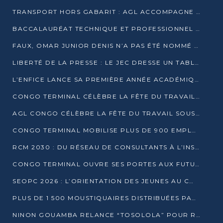
TRANSPORT HORS GABARIT : AGL ACCOMPAGNE LE DÉVELOPPEMENT DU SECTEUR BRASSICOLE AU CONGO
BACCALAURÉAT TECHNIQUE ET PROFESSIONNEL : 16 352 CANDIDATS LANCÉS DANS LES ÉPREUVES D’EPS
FAUX, OMAR JUNIOR DENIS N’A PAS ÉTÉ NOMMÉ AIDE DE CAMP ADJOINT DE DENIS SASSOU NGUESSO
LIBERTÉ DE LA PRESSE : LE JEC DRESSE UN TABLEAU PRÉOCCUPANT AU CONGO
L’ENFICE LANCE SA PREMIÈRE ANNÉE ACADÉMIQUE AVEC 100 FUTURS ENSEIGNANTS
CONGO TERMINAL CÉLÈBRE LA FÊTE DU TRAVAIL AVEC SES COLLABORATEURS À POINTE-NOIRE
AGL CONGO CÉLÈBRE LA FÊTE DU TRAVAIL SOUS LE SIGNE DE LA COHÉSION
CONGO TERMINAL MOBILISE PLUS DE 900 EMPLOYÉS AUTOUR DE LA SÉCURITÉ AU TRAVAIL
RCM 2030 : DU RÉSEAU DE CONSULTANTS À L’INSTRUMENT DE PUISSANCE EN AFRIQUE FRANCOPHONE
CONGO TERMINAL OUVRE SES PORTES AUX FUTURS INGÉNIEURS AU FORUM DES MÉTIERS D’UCAC-ICAM
SEOPC 2026 : L’ORIENTATION DES JEUNES AU CŒUR DE LA DEUXIÈME ÉDITION
PLUS DE 1 500 MOUSTIQUAIRES DISTRIBUÉES PAR AGL ET CONGO TERMINAL DANS LA LUTTE CONTRE LE PALUDISME
NINON GOUAMBA RELANCE “TOSOLOLA” POUR RENFORCER LE DIALOGUE AVEC LES CITOYENS