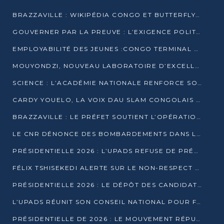
BRAZZAVILLE : WIKIPÉDIA CONGO ET BUTTERFLY SCELLENT UN PARTENARIAT POUR STRUCTURER LE BÉNÉVOLAT NUMÉRIQUE
GOUVERNER PAR LA PREUVE : L’EXIGENCE POLITIQUE DU XXIᵉ SIÈCLE
EMPLOYABILITÉ DES JEUNES :CONGO TERMINAL S’ALLIE À L’ESCIC POUR RAPPROCHER L’ÉCOLE DU TERRAIN
MOUYONDZI, NOUVEAU LABORATOIRE D’EXCELLENCE PÉDAGOGIQUE AVEC L’ENFICE
SCIENCE : L’ACADÉMIE NATIONALE RENFORCE SON ÉQUIPE ET TRACE SA FEUILLE DE ROUTE 2026
CARDY YOUELO, LA VOIX DAU SLAM CONGOLAIS QUI INTERPELLE LE MONDE
BRAZZAVILLE : LE PRÉFET SOUTIENT L’OPÉRATION « ZÉRO KULUNA » ET APPELLE À LA VIGILANCE CITOYENNE
LE CNR DÉNONCE DES BOMBARDEMENTS DANS LE POOL ET ACCUSE LE GOUVERNEMENT
PRÉSIDENTIELLE 2026 : L’UPADS REFUSE DE PRÉSENTER UN CANDIDAT ET DÉNONCE UN PROCESSUS NON CRÉDIBLE
FÉLIX TSHISEKEDI ALERTE SUR LE NON-RESPECT DES ENGAGEMENTS DE PAIX APRÈS SA RENCONTRE AVEC D. SASSOU-NGUESSO
PRÉSIDENTIELLE 2026 : LE DÉPÔT DES CANDIDATURES OUVERT DU 29 JANVIER AU 12 FÉVRIER
L’UPADS RÉUNIT SON CONSEIL NATIONAL POUR FIXER SA LIGNE POLITIQUE À DEUX MOIS DE LA PRÉSIDENTIELLE
PRÉSIDENTIELLE DE 2026 : LE MOUVEMENT RÉPUBLICAIN DÉNONCE UNE CONVOCATION ÉLECTORALE « OPAQUE ET PRÉCIPITÉE »