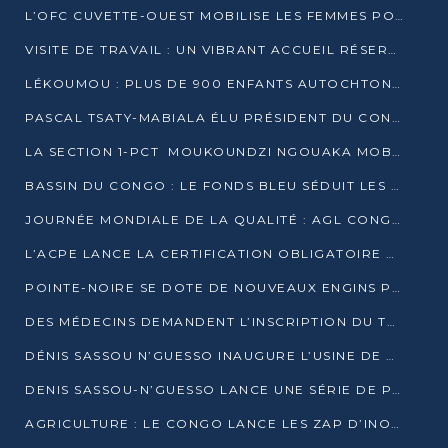
L’OFC CUVETTE-OUEST MOBILISE LES FEMMES POUR ACCUEILLIR LE PRÉSIDENT DE LA RÉPUBLIQUE
VISITE DE TRAVAIL : UN VIBRANT ACCUEIL RÉSERVÉ À DENIS SASSOU-N’GUESSO PAR L’ASSOCIATION « LES AMIS DE WOMO »
LÉKOUMOU : PLUS DE 900 ENFANTS AUTOCHTONES REÇOIVENT DES KITS SCOLAIRES GRÂCE À L’ESPACE OPOKO
PASCAL TSATY-MABIALA ÉLU PRÉSIDENT DU CONSEIL NATIONAL DE L’UPADS
LA SECTION 1-PCT MOUKOUNDZI NGOUAKA MOBILISE 100 000 FCFA POUR LE 6ᵉ CONGRÈS DU PARTI
BASSIN DU CONGO : LE FONDS BLEU SÉDUIT LES BAILLEURS À BELÉM
JOURNÉE MONDIALE DE LA QUALITÉ : AGL CONGO FORME ET SENSIBILISE LES JEUNES TALENTS
L’ACPE LANCE LA CERTIFICATION OBLIGATOIRE DES CONTRATS DE TRAVAIL DES TRANSPORTEURS
POINTE-NOIRE SE DOTE DE NOUVEAUX ENGINS POUR L’ASSAINISSEMENT ET L’ENTRETIEN ROUTIER
DES MÉDECINS DEMANDENT L’INSCRIPTION DU TRAITEMENT DU PIED-BOT DANS LES CURSUS UNIVERSITAIRES
DÉNIS SASSOU N’GUESSO INAUGURE L’USINE DE VALORISATION DU GAZ ASSOCIÉ
DENIS SASSOU-N’GUESSO LANCE UNE SÉRIE DE PROJETS DANS LE KOUILOU
AGRICULTURE : LE CONGO LANCE LES ZAP D’INONI ET YONO