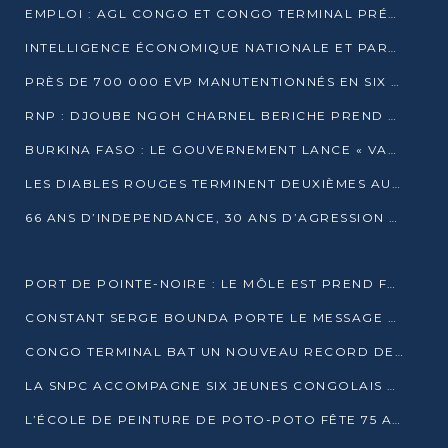
EMPLOI : AGL CONGO ET CONGO TERMINAL PRÉSÉLECTIONNENT PLUS DE 70 JEUNES À POINTE-NOIRE
INTELLIGENCE ÉCONOMIQUE NATIONALE ET PARTENARIATS INTERNATIONAUX : VERS UNE DOCTRINE SOUVERAINE DE SÉCURITÉ ÉCONOMIQUE
PRÈS DE 700 000 EVP MANUTENTIONNÉS EN SIX MOIS PAR CONGO TERMINAL
RNP : DJOUBE NGOH CHARNEL BERICHE PREND LES RÊNES DU PARTI
BURKINA FASO : LE GOUVERNEMENT LANCE « VACANCES UTILES 2026 » POUR FORMER LES ÉLÈVES À 15 MÉTIERS
LES DIABLES ROUGES TERMINENT DEUXIÈMES AU CHAMPIONNAT D’AFRIQUE ZONE 3
66 ANS D’INDEPENDANCE, 30 ANS D’AGRESSION RWAN DAISE : 4 PRESIDENCES, UN ECHEC COLLECTIF
PORT DE POINTE-NOIRE : LE MÔLE EST PREND FORME ET VISE LES GÉANTS DES MERS
CONSTANT SERGE BOUNDA PORTE LE MESSAGE DE COMPASSION DE DENIS SASSOU NGUESSO EN IRAN
CONGO TERMINAL BAT UN NOUVEAU RECORD DE PRODUCTIVITÉ AU PORT DE POINTE-NOIRE
LA SNPC ACCOMPAGNE SIX JEUNES CONGOLAIS AUX OLYMPIADES PANAFRICAINES DE MATHÉMATIQUES
L’ÉCOLE DE PEINTURE DE POTO-POTO FÊTE 75 ANS AU SERVICE DE L’ART CONGOLAIS