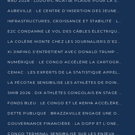
BAD 2026 : LUDOVIC NGATSÉ PLAIDE POUR LA SOUVERAINETÉ FINANCIÈRE AFRICAINE
AUBEVILLE : LE CENTRE D’INSERTION DES JEUNES PRÊT À OUVRIR SES PORTES
INFRASTRUCTURES, CROISSANCE ET STABILITÉ : LA GUINÉE AFFÛTE SES AMBITIONS
E2C CONDAMNE LE VOL DES CÂBLES ÉLECTRIQUES APRÈS UNE VIDÉO VIRALE
LA COLÈRE MONTE CHEZ LES JOURNALIERS D’E2C QUI DÉNONCENT 20 ANS DE PRÉCARITÉ
XI JINPING S’ENTRETIENT AVEC DONALD TRUMP À BEIJING
NUMÉRIQUE : LE CONGO ACCÉLÈRE LA CARTOGRAPHIE DE SES INFRASTRUCTURES DIGITALES
CEMAC : LES EXPERTS DE LA STATISTIQUE APPELLENT À RENFORCER LA SÉCURISATION DES DONNÉES
LA FÉCOTAE SENSIBILISE LES ATHLÈTES DE POINTE-NOIRE À L’HYGIÈNE ALIMENTA
SMIB 2026 : DIX ATHLÈTES CONGOLAIS EN STAGE AU KENYA
FONDS BLEU : LE CONGO ET LE KENYA ACCÉLÈRENT LA MOBILISATION DES FINANCEMENTS
DETTE PUBLIQUE : BRAZZAVILLE ENGAGE UNE OPÉRATION DE RACHAT DE 575 MILLIONS DE DOLLARS
GOUVERNANCE FINANCIÈRE : LA DGPP ET L’ONEC-C VERS UN PARTENARIAT POUR ASSAINIR LES ENTREPRISES PUBLIQUES
CONGO TERMINAL SENSIBILISE SUR LES ENJEUX DE LA SANTÉ MENTALE EN