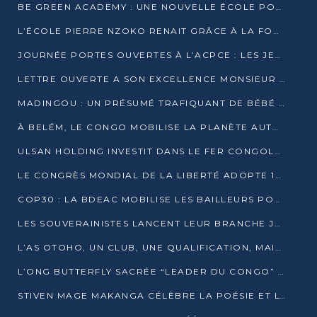
BE GREEN ACADEMY : UNE NOUVELLE ÉCOLE POUR LES MÉTIERS DE L’ÉCOLOGIE À POINTE-NOIRE
L’ÉCOLE PIERRE NZOKO RENAIT GRÂCE À LA FONDATION MUCODEC
JOURNÉE PORTES OUVERTES À L’ACPCE : LES JEUNES EN IMMERSION DANS L’ENTREPRISE
LETTRE OUVERTE A SON EXCELLENCE MONSIEUR DENIS SASSOU NGUESSO, PRESIDENT DE LAREPUBLIQUE DU CONGO
MADINGOU : UN PRÉSUMÉ TRAFIQUANT DE BÉBÉ CHIMPANZÉ FIXÉ SUR SON SORT LE 20 NOVEMBRE
À BELÉM, LE CONGO MOBILISE LA PLANÈTE AUTOUR DU FONDS BLEU POUR LE BASSIN DU CONGO
ULSAN HOLDING INVESTIT DANS LE FER CONGOLAIS
LE CONGRÈS MONDIAL DE LA LIBERTÉ ADOPTE 14 RÉSOLUTIONS HISTORIQUES
COP30 : LA BDEAC MOBILISE LES BAILLEURS POUR LE FONDS BLEU DU BASSIN DU CONGO
LES SOUVERAINISTES LANCENT LEUR BRANCHE JEUNE À BRAZZAVILLE
L’AS OTOHO, UN CLUB, UNE QUALIFICATION, MAIS ENCORE DES DOUTES
L’ONG BUTTERFLY SACRÉE “LEADER DU CONGO” AU PRIX D’EXCELLENCE 2025
STIVEN MAGE MAKANGA CÉLÈBRE LA POÉSIE ET L’HUMAIN AVEC SON RECUEIL “HECTARE”