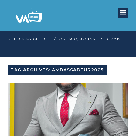
DEPUIS SA CELLULE À OUESSO, JONAS FRED MAKITA DÉNONCE CE QU’IL QUALIFIE DE DÉNI DE JUSTICE
TAG ARCHIVES: AMBASSADEUR2025