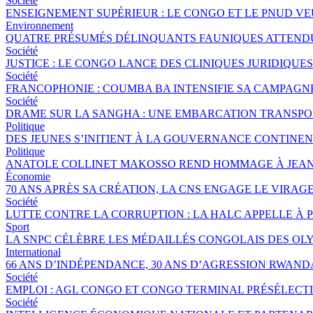
Société
ENSEIGNEMENT SUPÉRIEUR : LE CONGO ET LE PNUD V
Environnement
QUATRE PRÉSUMÉS DÉLINQUANTS FAUNIQUES ATTENDUS
Société
JUSTICE : LE CONGO LANCE DES CLINIQUES JURIDIQU
Société
FRANCOPHONIE : COUMBA BA INTENSIFIE SA CAMPAGNE 
Société
DRAME SUR LA SANGHA : UNE EMBARCATION TRANSPORT
Politique
DES JEUNES S’INITIENT À LA GOUVERNANCE CONTINE
Politique
ANATOLE COLLINET MAKOSSO REND HOMMAGE À JEAN
Économie
70 ANS APRÈS SA CRÉATION, LA CNS ENGAGE LE VIRAGE
Société
LUTTE CONTRE LA CORRUPTION : LA HALC APPELLE À 
Sport
LA SNPC CÉLÈBRE LES MÉDAILLÉS CONGOLAIS DES OL
International
66 ANS D’INDÉPENDANCE, 30 ANS D’AGRESSION RWANDA
Société
EMPLOI : AGL CONGO ET CONGO TERMINAL PRÉSÉLECTI
Société