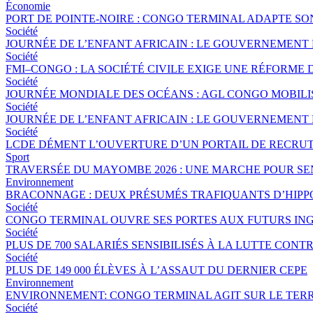
Économie
PORT DE POINTE-NOIRE : CONGO TERMINAL ADAPTE S
Société
JOURNÉE DE L’ENFANT AFRICAIN : LE GOUVERNEMENT 
Société
FMI–CONGO : LA SOCIÉTÉ CIVILE EXIGE UNE RÉFORME 
Société
JOURNÉE MONDIALE DES OCÉANS : AGL CONGO MOBILI
Société
JOURNÉE DE L’ENFANT AFRICAIN : LE GOUVERNEMENT 
Société
LCDE DÉMENT L’OUVERTURE D’UN PORTAIL DE RECRUT
Sport
TRAVERSÉE DU MAYOMBE 2026 : UNE MARCHE POUR SEN
Environnement
BRACONNAGE : DEUX PRÉSUMÉS TRAFIQUANTS D’HIPP
Société
CONGO TERMINAL OUVRE SES PORTES AUX FUTURS ING
Société
PLUS DE 700 SALARIÉS SENSIBILISÉS À LA LUTTE CO
Société
PLUS DE 149 000 ÉLÈVES À L’ASSAUT DU DERNIER CEPE
Environnement
ENVIRONNEMENT: CONGO TERMINAL AGIT SUR LE TERR
Société