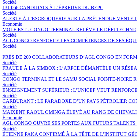
Société
131 066 CANDIDATS À L’ÉPREUVE DU BEPC
Société
ALERTE À L’ESCROQUERIE SUR LA PRÉTENDUE VENTE 
Économie
MÔLE EST : CONGO TERMINAL RELÈVE LE DÉFI TECHNI
Société
AGL CONGO RENFORCE LES COMPÉTENCES DE SES ÉQUIP
Société
PRÈS DE 200 COLLABORATEURS D’AGL CONGO EN FORM
Société
FRAUDE À LA SIMBOX : L’ARPCE DÉMANTÈLE UN RÉSE
Société
CONGO TERMINAL ET LE SAMU SOCIAL POINTE-NOIRE
Société
ENSEIGNEMENT SUPÉRIEUR : L’UNICEF VEUT RENFORC
Société
CARBURANT : LE PARADOXE D’UN PAYS PÉTROLIER CO
Société
MAIXENT RAOUL OMINGA ÉLEVÉ AU RANG DE CHEVALIER
Économie
AGL CONGO OUVRE SES PORTES AUX FUTURS TALENTS 
Société
ÉTIENNE PAKA CONFIRMÉ À LA TÊTE DE L’INSTITUT G