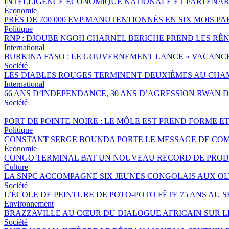
INTELLIGENCE ÉCONOMIQUE NATIONALE ET PARTENAR
Économie
PRÈS DE 700 000 EVP MANUTENTIONNÉS EN SIX MOIS 
Politique
RNP : DJOUBE NGOH CHARNEL BERICHE PREND LES RÊN
International
BURKINA FASO : LE GOUVERNEMENT LANCE « VACANCES 
Société
LES DIABLES ROUGES TERMINENT DEUXIÈMES AU CHA
International
66 ANS D’INDEPENDANCE, 30 ANS D’AGRESSION RWAN DA
Société
PORT DE POINTE-NOIRE : LE MÔLE EST PREND FORME E
Politique
CONSTANT SERGE BOUNDA PORTE LE MESSAGE DE COM
Économie
CONGO TERMINAL BAT UN NOUVEAU RECORD DE PRODU
Culture
LA SNPC ACCOMPAGNE SIX JEUNES CONGOLAIS AUX O
Société
L’ÉCOLE DE PEINTURE DE POTO-POTO FÊTE 75 ANS AU 
Environnement
BRAZZAVILLE AU CŒUR DU DIALOGUE AFRICAIN SUR 
Société