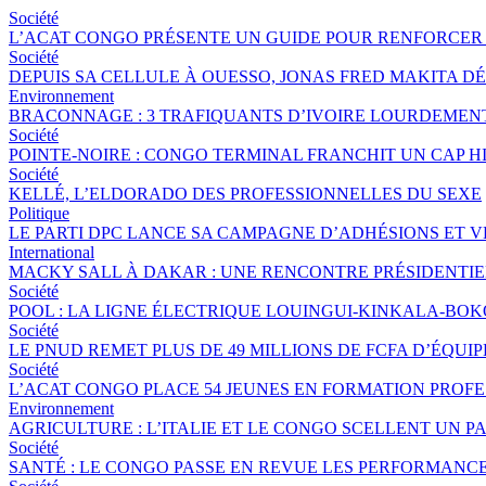
Société
L’ACAT CONGO PRÉSENTE UN GUIDE POUR RENFORCER 
Société
DEPUIS SA CELLULE À OUESSO, JONAS FRED MAKITA DÉ
Environnement
BRACONNAGE : 3 TRAFIQUANTS D’IVOIRE LOURDEME
Société
POINTE-NOIRE : CONGO TERMINAL FRANCHIT UN CAP 
Société
KELLÉ, L’ELDORADO DES PROFESSIONNELLES DU SEXE
Politique
LE PARTI DPC LANCE SA CAMPAGNE D’ADHÉSIONS ET 
International
MACKY SALL À DAKAR : UNE RENCONTRE PRÉSIDENTIEL
Société
POOL : LA LIGNE ÉLECTRIQUE LOUINGUI-KINKALA-BOK
Société
LE PNUD REMET PLUS DE 49 MILLIONS DE FCFA D’ÉQU
Société
L’ACAT CONGO PLACE 54 JEUNES EN FORMATION PROF
Environnement
AGRICULTURE : L’ITALIE ET LE CONGO SCELLENT UN
Société
SANTÉ : LE CONGO PASSE EN REVUE LES PERFORMANCE