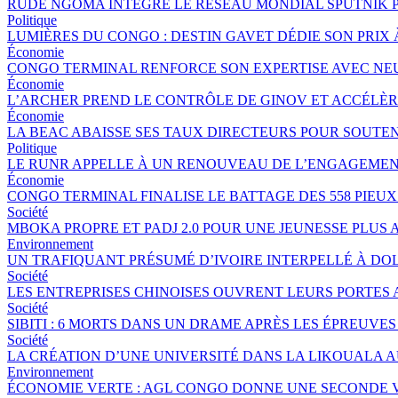
RUDE NGOMA INTÈGRE LE RÉSEAU MONDIAL SPUTNIK 
Politique
LUMIÈRES DU CONGO : DESTIN GAVET DÉDIE SON PRIX 
Économie
CONGO TERMINAL RENFORCE SON EXPERTISE AVEC NE
Économie
L’ARCHER PREND LE CONTRÔLE DE GINOV ET ACCÉLÈ
Économie
LA BEAC ABAISSE SES TAUX DIRECTEURS POUR SOUTE
Politique
LE RUNR APPELLE À UN RENOUVEAU DE L’ENGAGEMEN
Économie
CONGO TERMINAL FINALISE LE BATTAGE DES 558 PIEU
Société
MBOKA PROPRE ET PADJ 2.0 POUR UNE JEUNESSE PLU
Environnement
UN TRAFIQUANT PRÉSUMÉ D’IVOIRE INTERPELLÉ À DOL
Société
LES ENTREPRISES CHINOISES OUVRENT LEURS PORTES
Société
SIBITI : 6 MORTS DANS UN DRAME APRÈS LES ÉPREUVES
Société
LA CRÉATION D’UNE UNIVERSITÉ DANS LA LIKOUALA 
Environnement
ÉCONOMIE VERTE : AGL CONGO DONNE UNE SECONDE V