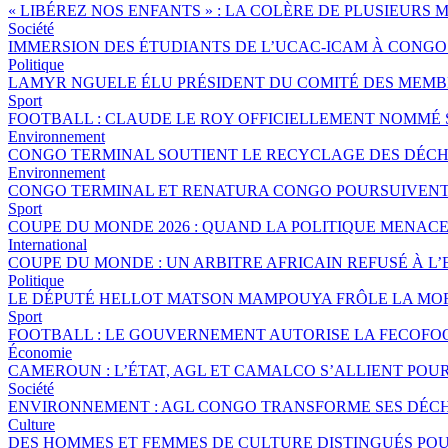
« LIBÉREZ NOS ENFANTS » : LA COLÈRE DE PLUSIEURS
Société
IMMERSION DES ÉTUDIANTS DE L’UCAC-ICAM À CONG
Politique
LAMYR NGUELE ÉLU PRÉSIDENT DU COMITÉ DES MEMB
Sport
FOOTBALL : CLAUDE LE ROY OFFICIELLEMENT NOMMÉ
Environnement
CONGO TERMINAL SOUTIENT LE RECYCLAGE DES DÉCHE
Environnement
CONGO TERMINAL ET RENATURA CONGO POURSUIVENT 
Sport
COUPE DU MONDE 2026 : QUAND LA POLITIQUE MENAC
International
COUPE DU MONDE : UN ARBITRE AFRICAIN REFUSÉ À L’
Politique
LE DÉPUTÉ HELLOT MATSON MAMPOUYA FRÔLE LA MOR
Sport
FOOTBALL : LE GOUVERNEMENT AUTORISE LA FECOFOO
Économie
CAMEROUN : L’ÉTAT, AGL ET CAMALCO S’ALLIENT POU
Société
ENVIRONNEMENT : AGL CONGO TRANSFORME SES DÉCH
Culture
DES HOMMES ET FEMMES DE CULTURE DISTINGUÉS P