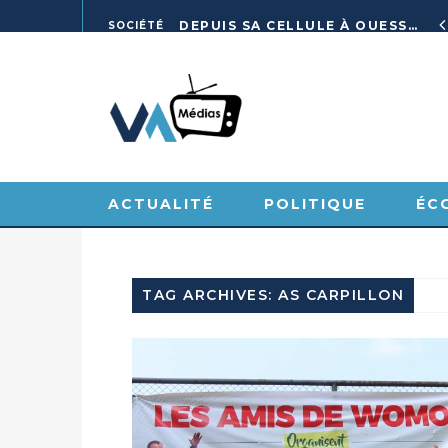
L’ACAT CONGO PRÉSENTE UN GUIDE POUR RENFORCER LES GARANTIES JUDICIAIRES EN GARDE À VUE
DEPUIS SA CELLULE À OUESSO, JONAS FRED MAKITA DÉNONCE CE QU’IL QUALIFIE DE DÉNI DE JUSTICE
SOCIÉTÉ
ACTUALITÉ
POLITIQUE
ÉC
SPORT
VIDÉOS
TAG ARCHIVES: AS CARPILLON