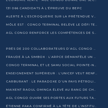
131 066 CANDIDATS À L’ÉPREUVE DU BEPC
ALERTE À L’ESCROQUERIE SUR LA PRÉTENDUE VENTE DE PARCELLES AFAT
MÔLE EST : CONGO TERMINAL RELÈVE LE DÉFI TECHNIQUE DES SABLES BITUMINEUX
AGL CONGO RENFORCE LES COMPÉTENCES DE SES ÉQUIPES AVEC LA CERTIFICATION CACES® R483
PRÈS DE 200 COLLABORATEURS D’AGL CONGO EN FORMATION JUSQU’EN JUILLET
FRAUDE À LA SIMBOX : L’ARPCE DÉMANTÈLE UN RÉSEAU UTILISANT DES CARTES SIM OUGANDAISES
CONGO TERMINAL ET LE SAMU SOCIAL POINTE-NOIRE RENOUVELLENT LEUR PARTENARIAT EN FAVEUR DES JEUNES VULNÉRABLES
ENSEIGNEMENT SUPÉRIEUR : L’UNICEF VEUT RENFORCER LA RECHERCHE SUR LES QUESTIONS DE L’ENFANCE
CARBURANT : LE PARADOXE D’UN PAYS PÉTROLIER CONFRONTÉ À DES PÉNURIES RÉCURRENTES
MAIXENT RAOUL OMINGA ÉLEVÉ AU RANG DE CHEVALIER DE L’ORDRE DE L’AMITIÉ ENTRE LA RUSSIE ET LE CONGO
AGL CONGO OUVRE SES PORTES AUX FUTURS TALENTS DE LA LOGISTIQUE
ÉTIENNE PAKA CONFIRMÉ À LA TÊTE DE L’INSTITUT GÉOGRAPHIQUE NATIONAL