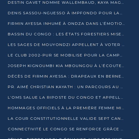
DESTIN GAVET NOMME WALLEMBAUD, KAYA MAGANE, BOUDZIKA ET MBOUSSA-ELLAH AUX COMMANDES DE SA CAMPAGNE
DENIS SASSOU-NGUESSO À IMPFONDO POUR LANCER LE CORRIDOR 13
FIRMIN AYESSA INHUMÉ À ONDZA DANS L’ÉMOTION ET LE RECUEILLEMENT
BASSIN DU CONGO : LES ÉTATS FORESTIERS MISENT SUR LES MARCHÉS CARBONE
LES SAGES DE MOUYONDZI APPELLENT À VOTER DENIS SASSOU-NGUESSO
LE CLUB 2002-PUR SE MOBILISE POUR LA CAMPAGNE
JOSEPH KIGNOUMBI KIA MBOUNGOU À L’ÉCOUTE DE TALANGAÏ
DÉCÈS DE FIRMIN AYESSA : DRAPEAUX EN BERNE LUNDI
PR. AIMÉ CHRISTIAN KAYATH : UN PARCOURS AU SERVICE DE LA RECHERCHE ET DE L’INNOVATION
L’OMS SALUE LA RIPOSTE DU CONGO ET APPELLE À DES RÉFORMES DURABLES
HOMMAGES OFFICIELS À LA PREMIÈRE FEMME MINISTRE DU CONGO
LA COUR CONSTITUTIONNELLE VALIDE SEPT CANDIDATURES POUR LA PRÉSIDENTIELLE
CONNECTIVITÉ LE CONGO SE RENFORCE GRÂCE AU CÂBLE 2AFRICA