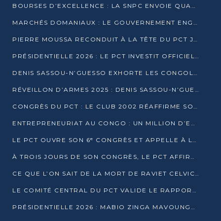
BOURSES D’EXCELLENCE : LA SNPC ENVOIE QUATRE NOUVEAUX TALENTS CONGOLAIS SE FORMER À BAKOU
MARCHÉS DOMANIAUX : LE GOUVERNEMENT ENGAGE LA STRUCTURATION DES TAXES D’ASSAINISSEMENT
PIERRE MOUSSA RECONDUIT À LA TÊTE DU PCT JUSQU’EN 2031
PRÉSIDENTIELLE 2026 : LE PCT INVESTIT OFFICIELLEMENT DENIS SASSOU NGUESSO
DENIS SASSOU-N’GUESSO EXHORTE LES CONGOLAIS À L’UNITÉ ET AU FAIR-PLAY DÉMOCRATIQUE EN 2026
RÉVEILLON D’ARMES 2025 : DENIS SASSOU-N’GUESSO GARANTIT DES ÉLECTIONS 2026 PAISIBLES ET SÉCURISÉES
CONGRÈS DU PCT : LE CLUB 2002 RÉAFFIRME SON SOUTIEN À DENIS SASSOU-N’GUESSO POUR 2026
ENTREPRENEURIAT AU CONGO : UN MILLION D’EUROS POUR FINANCER LES STARTUPS DÈS 2026
LE PCT OUVRE SON 6ᵉ CONGRÈS ET APPELLE À LA CANDIDATURE DE DENIS SASSOU NGUESSO
À TROIS JOURS DE SON CONGRÈS, LE PCT AFFIRME AVOIR ATTEINT TOUS SES OBJECTIFS
CE QUE L’ON SAIT DE LA MORT DE RAVIET CELVIC N’TSIANTSIE
LE COMITÉ CENTRAL DU PCT VALIDE LE RAPPORT DU CONGRÈS ET SOUTIENT DENIS SASSOU N’GUESSO
PRÉSIDENTIELLE 2026 : MABIO ZINGA MAVOUNGOU DÉCLARE SA CANDIDATURE ET CHARGE LE BILAN DU PCT