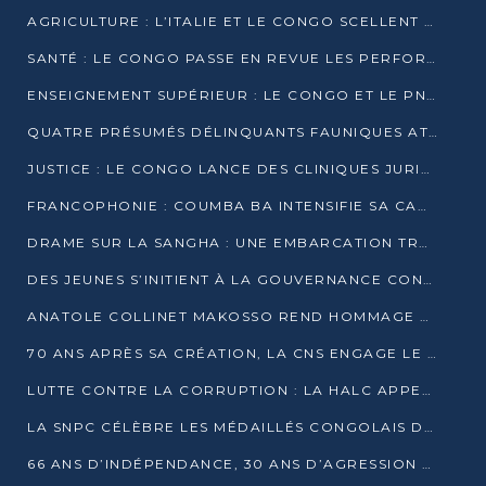
AGRICULTURE : L’ITALIE ET LE CONGO SCELLENT UN PARTENARIAT POUR UNE PRODUCTION LOCALE DURABLE
SANTÉ : LE CONGO PASSE EN REVUE LES PERFORMANCES DE SES HÔPITAUX À MI-PARCOURS
ENSEIGNEMENT SUPÉRIEUR : LE CONGO ET LE PNUD VEULENT RAPPROCHER LA FORMATION UNIVERSITAIRE DES BESOINS DU MARCHÉ DE L’EMPLOI
QUATRE PRÉSUMÉS DÉLINQUANTS FAUNIQUES ATTENDUS DEVANT LA JUSTICE POUR TRAFIC D’IVOIRE
JUSTICE : LE CONGO LANCE DES CLINIQUES JURIDIQUES POUR RAPPROCHER LE DROIT DES CITOYENS
FRANCOPHONIE : COUMBA BA INTENSIFIE SA CAMPAGNE POUR LA SUCCESSION À LA TÊTE DE L’OIF
DRAME SUR LA SANGHA : UNE EMBARCATION TRANSPORTANT DES FIDÈLES DE « NZAMBÉ YA L’HUILE » FAIT NAUFRAGE À OUESSO
DES JEUNES S’INITIENT À LA GOUVERNANCE CONTINENTALE À BRAZZAVILLE
ANATOLE COLLINET MAKOSSO REND HOMMAGE À JEAN-PAUL PIGASSE
70 ANS APRÈS SA CRÉATION, LA CNS ENGAGE LE VIRAGE DE LA DIGITALISATION
LUTTE CONTRE LA CORRUPTION : LA HALC APPELLE À PASSER DES DISCOURS AUX ACTES
LA SNPC CÉLÈBRE LES MÉDAILLÉS CONGOLAIS DES OLYMPIADES PANAFRICAINES DE MATHÉMATIQUES 2026
66 ANS D’INDÉPENDANCE, 30 ANS D’AGRESSION RWANDAISE : 4 PRÉSIDENCES, UN ÉCHEC COLLECTIF