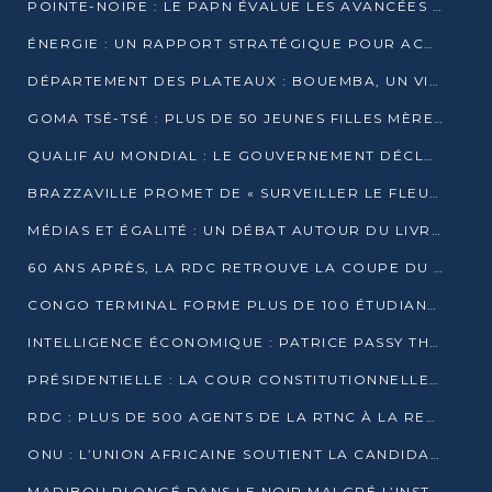
POINTE-NOIRE : LE PAPN ÉVALUE LES AVANCÉES DU MÔLE EST
ÉNERGIE : UN RAPPORT STRATÉGIQUE POUR ACCÉLÉRER LA TRANSITION AU CONGO
DÉPARTEMENT DES PLATEAUX : BOUEMBA, UN VIVIER ÉCONOMIQUE PRÊT À EXPLOSER
GOMA TSÉ-TSÉ : PLUS DE 50 JEUNES FILLES MÈRES SENSIBILISÉES À LA SANTÉ SEXUELLE
QUALIF AU MONDIAL : LE GOUVERNEMENT DÉCLARE LA JOURNÉE DU 1ER AVRIL 2026 CHÔMÉE ET PAYÉE
BRAZZAVILLE PROMET DE « SURVEILLER LE FLEUVE » APRÈS LA QUALIFICATION DE LA RDC AU MONDIAL
MÉDIAS ET ÉGALITÉ : UN DÉBAT AUTOUR DU LIVRE « CES FEMMES QUI REPRENNENT LE POUVOIR SUR LEUR VIE »
60 ANS APRÈS, LA RDC RETROUVE LA COUPE DU MONDE
CONGO TERMINAL FORME PLUS DE 100 ÉTUDIANTS AUX TECHNIQUES D’EMBAUCHE
INTELLIGENCE ÉCONOMIQUE : PATRICE PASSY THÉORISE UNE STRATÉGIE ADAPTÉE AUX CONTEXTES FRAGMENTÉS
PRÉSIDENTIELLE : LA COUR CONSTITUTIONNELLE CONFIRME LA VICTOIRE DE SASSOU NGUESSO AVEC 94,90 % DES SUFFRAGES
RDC : PLUS DE 500 AGENTS DE LA RTNC À LA RETRAITE, UNE PAGE SE TOURNE
ONU : L’UNION AFRICAINE SOUTIENT LA CANDIDATURE DE MACKY SALL
MADIBOU PLONGÉ DANS LE NOIR MALGRÉ L’INSTALLATION D’UN NOUVEAU TRANSFORMATEUR