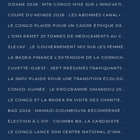
OSIANE 2026 : MTN CONGO MISE SUR L’INNOVATION POUR RELEVER LES DÉFIS AFRICAINS
COUPE DU MONDE 2026 : LES ABONNÉS CANAL+ AU CONGO DÉÇUS À QUELQUES JOURS DU COUP D’ENVOI
LE CONGO PLAIDE POUR UN CADRE ÉTHIQUE DE L’INTELLIGENCE ARTIFICIELLE À DAKAR
L’OMS REMET 25 TONNES DE MÉDICAMENTS AU CONGO POUR RENFORCER LA RIPOSTE AUX ÉPIDÉMIES
ZLECAF : LE GOUVERNEMENT MIS SUR LES FEMMES ENTREPRENEURES
LA BADEA FINANCE L’EXTENSION DE LA CORNICHE SUD DE BRAZZAVILLE
CUVETTE-OUEST : SEPT PRÉSUMÉS TRAFIQUANTS DE FAUNE INTERPELLÉS À EWO ET KELLÉ
LA SNPC PLAIDE POUR UNE TRANSITION ÉCOLOGIQUE PROGRESSIVE
CONGO-GUINÉE : LE PROGRAMME SIMANDOU 2040 AU CŒUR DES ÉCHANGES À LA BAD
LE CONGO ET LA BADEA EN VISITE DES CHANTIERS
BAD 2026 : MAMADI DOUMBOUYA RÉCOMPENSÉ PAR LE TROPHÉE BABACAR NDIAYE À BRAZZAVILLE
ÉLECTION À L’OIF : COUMBA BA, LA CANDIDATE DISCRÈTE QUI BOUSCULE LE JEU DIPLOMATIQUE
LE CONGO LANCE SON CENTRE NATIONAL D’INNOVATION