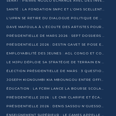
SÉNAT : PIERRE NGOLO ÉCHANGE AVEC DES INVESTISSEURS DU NUMÉRIQUE
SANTÉ : LA FONDATION SNPC ET L’OMS SCELLENT UN PARTENARIAT STRATÉGIQUE DE TROIS ANS
L’UPRN SE RETIRE DU DIALOGUE POLITIQUE DE DJAMBALA : TENSIONS DANS LE PRÉ-ÉLECTORAL CONGOLAIS
DAVE MAFOULA À L’ÉCOUTE DES ARTISTES POUR REDÉFINIR SA POLITIQUE CULTURELLE
PRÉSIDENTIELLE DE MARS 2026 : SEPT DOSSIERS DE CANDIDATURE ENREGISTRÉS À LA CLÔTURE DES DÉPÔTS
PRÉSIDENTIELLE 2026 : DESTIN GAVET SE POSE EN CANDIDAT DU « RAS-LE-BOL »
EMPLOYABILITÉ DES JEUNES : AGL CONGO ET CONGO TERMINAL S’ALLIENT À UCAC-ICAM
LE MJPU DÉPLOIE SA STRATÉGIE DE TERRAIN EN FAVEUR DE DSN
ÉLECTION PRÉSIDENTIELLE DE MARS : 3 QUESTIONS À UN EXPERT CONGOLAIS DE LA CYBERSÉCURITÉ
JOSEPH KIGNOUMBI KIA MBOUNGOU ENTRE OFFICIELLEMENT EN COURSE POUR LA PRÉSIDENTIELLE
ÉDUCATION : LA FCRM LANCE LA BOURSE SCOLAIRE FRANCINE-NTOUMI POUR PROMOUVOIR LES FILIÈRES SCIENTIFIQUES
PRÉSIDENTIELLE 2026 : LE CNR CLARIFIE ET ÉCARTE LA CANDIDATURE DU PASTEUR NTUMI
PRÉSIDENTIELLE 2026 : DENIS SASSOU N’GUESSO ANNONCE OFFICIELLEMENT SA CANDIDATURE
ENSEIGNEMENT SUPÉRIEUR : LE CAMES APPELLE À UNE UNIVERSITÉ AFRICAINE AXÉE SUR L’EMPLOYABILITÉ