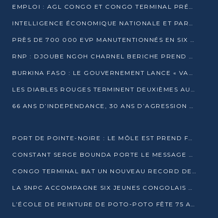
EMPLOI : AGL CONGO ET CONGO TERMINAL PRÉSÉLECTIONNENT PLUS DE 70 JEUNES À POINTE-NOIRE
INTELLIGENCE ÉCONOMIQUE NATIONALE ET PARTENARIATS INTERNATIONAUX : VERS UNE DOCTRINE SOUVERAINE DE SÉCURITÉ ÉCONOMIQUE
PRÈS DE 700 000 EVP MANUTENTIONNÉS EN SIX MOIS PAR CONGO TERMINAL
RNP : DJOUBE NGOH CHARNEL BERICHE PREND LES RÊNES DU PARTI
BURKINA FASO : LE GOUVERNEMENT LANCE « VACANCES UTILES 2026 » POUR FORMER LES ÉLÈVES À 15 MÉTIERS
LES DIABLES ROUGES TERMINENT DEUXIÈMES AU CHAMPIONNAT D’AFRIQUE ZONE 3
66 ANS D’INDEPENDANCE, 30 ANS D’AGRESSION RWAN DAISE : 4 PRESIDENCES, UN ECHEC COLLECTIF
PORT DE POINTE-NOIRE : LE MÔLE EST PREND FORME ET VISE LES GÉANTS DES MERS
CONSTANT SERGE BOUNDA PORTE LE MESSAGE DE COMPASSION DE DENIS SASSOU NGUESSO EN IRAN
CONGO TERMINAL BAT UN NOUVEAU RECORD DE PRODUCTIVITÉ AU PORT DE POINTE-NOIRE
LA SNPC ACCOMPAGNE SIX JEUNES CONGOLAIS AUX OLYMPIADES PANAFRICAINES DE MATHÉMATIQUES
L’ÉCOLE DE PEINTURE DE POTO-POTO FÊTE 75 ANS AU SERVICE DE L’ART CONGOLAIS