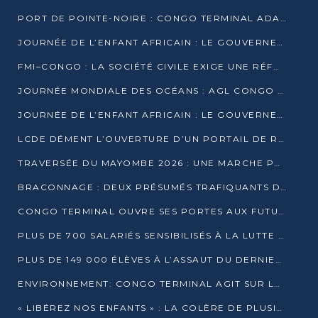
PORT DE POINTE-NOIRE : CONGO TERMINAL ADAPTE SON DRAGAGE AUX SABLES BITUMINEUX
JOURNÉE DE L’ENFANT AFRICAIN : LE GOUVERNEMENT RÉAFFIRME SON ENGAGEMENT POUR L’ACCÈS À L’EAU ET À L’ASSAINISSEMENT
FMI–CONGO : LA SOCIÉTÉ CIVILE EXIGE UNE RÉFORME DE LA FISCALITÉ PÉTROLIÈRE
JOURNÉE MONDIALE DES OCÉANS : AGL CONGO MOBILISE SES COLLABORATEURS POUR LA PRÉSERVATION DE LA BIODIVERSITÉ MARINE
JOURNÉE DE L’ENFANT AFRICAIN : LE GOUVERNEMENT MOBILISÉ POUR L’HYGIÈNE DANS LES ORPHELINATS
LCDE DÉMENT L’OUVERTURE D’UN PORTAIL DE RECRUTEMENT ET APPELLE À LA VIGILANCE
TRAVERSÉE DU MAYOMBE 2026 : UNE MARCHE POUR SENSIBILISER ET DÉPISTER AU DIABÈTE
BRACONNAGE : DEUX PRÉSUMÉS TRAFIQUANTS D’HIPPOPOTAME ÉCROUÉS À BRAZZAVILLE
CONGO TERMINAL OUVRE SES PORTES AUX FUTURS INGÉNIEURS DE L’UCAC-ICAM
PLUS DE 700 SALARIÉS SENSIBILISÉS À LA LUTTE CONTRE LA TUBERCULOSE À CONGO TERMINAL
PLUS DE 149 000 ÉLÈVES À L’ASSAUT DU DERNIER CEPE
ENVIRONNEMENT: CONGO TERMINAL AGIT SUR LE TERRAIN ET FORME LES PLUS JEUNES
« LIBÉREZ NOS ENFANTS » : LA COLÈRE DE PLUSIEURS MÈRES À BRAZZAVILLE CONTRE LA DGSP