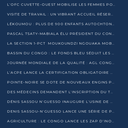
L’OFC CUVETTE-OUEST MOBILISE LES FEMMES POUR ACCUEILLIR LE PRÉSIDENT DE LA RÉPUBLIQUE
VISITE DE TRAVAIL : UN VIBRANT ACCUEIL RÉSERVÉ À DENIS SASSOU-N’GUESSO PAR L’ASSOCIATION « LES AMIS DE WOMO »
LÉKOUMOU : PLUS DE 900 ENFANTS AUTOCHTONES REÇOIVENT DES KITS SCOLAIRES GRÂCE À L’ESPACE OPOKO
PASCAL TSATY-MABIALA ÉLU PRÉSIDENT DU CONSEIL NATIONAL DE L’UPADS
LA SECTION 1-PCT MOUKOUNDZI NGOUAKA MOBILISE 100 000 FCFA POUR LE 6ᵉ CONGRÈS DU PARTI
BASSIN DU CONGO : LE FONDS BLEU SÉDUIT LES BAILLEURS À BELÉM
JOURNÉE MONDIALE DE LA QUALITÉ : AGL CONGO FORME ET SENSIBILISE LES JEUNES TALENTS
L’ACPE LANCE LA CERTIFICATION OBLIGATOIRE DES CONTRATS DE TRAVAIL DES TRANSPORTEURS
POINTE-NOIRE SE DOTE DE NOUVEAUX ENGINS POUR L’ASSAINISSEMENT ET L’ENTRETIEN ROUTIER
DES MÉDECINS DEMANDENT L’INSCRIPTION DU TRAITEMENT DU PIED-BOT DANS LES CURSUS UNIVERSITAIRES
DÉNIS SASSOU N’GUESSO INAUGURE L’USINE DE VALORISATION DU GAZ ASSOCIÉ
DENIS SASSOU-N’GUESSO LANCE UNE SÉRIE DE PROJETS DANS LE KOUILOU
AGRICULTURE : LE CONGO LANCE LES ZAP D’INONI ET YONO