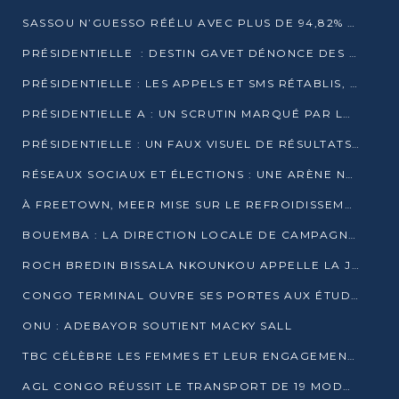
SASSOU N’GUESSO RÉÉLU AVEC PLUS DE 94,82% DES VOIX
PRÉSIDENTIELLE : DESTIN GAVET DÉNONCE DES IRRÉGULARITÉS ET REVENDIQUE LA VICTOIRE
PRÉSIDENTIELLE : LES APPELS ET SMS RÉTABLIS, INTERNET RESTE BLOQUÉ
PRÉSIDENTIELLE A : UN SCRUTIN MARQUÉ PAR LA COUPURE D’INTERNET ET UNE AFFLUENCE TIMIDE À BRAZZAVILLE
PRÉSIDENTIELLE : UN FAUX VISUEL DE RÉSULTATS CIRCULE
RÉSEAUX SOCIAUX ET ÉLECTIONS : UNE ARÈNE NUMÉRIQUE EN PLEINE MUTATION AU CONGO
À FREETOWN, MEER MISE SUR LE REFROIDISSEMENT PASSIF FACE À LA CHALEUR EXTRÊME
BOUEMBA : LA DIRECTION LOCALE DE CAMPAGNE DE DENIS SASSOU N’GUESSO MULTIPLIE LES ACTIVITÉS DE MOBILISATION
ROCH BREDIN BISSALA NKOUNKOU APPELLE LA JEUNESSE DE GOMA TSÉ-TSÉ À UN VOTE MASSIF POUR DENIS SASSOU NGUESSO
CONGO TERMINAL OUVRE SES PORTES AUX ÉTUDIANTS EN TRANSPORT ET LOGISTIQUE
ONU : ADEBAYOR SOUTIENT MACKY SALL
TBC CÉLÈBRE LES FEMMES ET LEUR ENGAGEMENT À L’OCCASION DU 8 MARS
AGL CONGO RÉUSSIT LE TRANSPORT DE 19 MODULES HORS GABARIT ENTRE POINTE-NOIRE ET BRAZZAVILLE