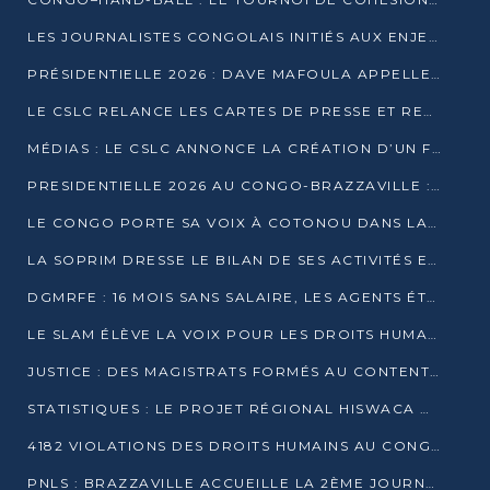
LES JOURNALISTES CONGOLAIS INITIÉS AUX ENJEUX DE L’ÉCONOMIE BLEUE
PRÉSIDENTIELLE 2026 : DAVE MAFOULA APPELLE LES CONGOLAIS À UN « NOUVEAU DÉPART »
LE CSLC RELANCE LES CARTES DE PRESSE ET RECONNAÎT OFFICIELLEMENT LES MÉDIAS EN LIGNE
MÉDIAS : LE CSLC ANNONCE LA CRÉATION D’UN FONDS D’APPUI À LA PRESSE
PRESIDENTIELLE 2026 AU CONGO-BRAZZAVILLE : UN CASTING ÉLARGI
LE CONGO PORTE SA VOIX À COTONOU DANS LA LUTTE CONTRE LA TUBERCULOSE
LA SOPRIM DRESSE LE BILAN DE SES ACTIVITÉS ET FIXE DE NOUVELLES PRIORITÉS
DGMRFE : 16 MOIS SANS SALAIRE, LES AGENTS ÉTOUFFENT DANS LE SILENCE
LE SLAM ÉLÈVE LA VOIX POUR LES DROITS HUMAINS À BRAZZAVILLE
JUSTICE : DES MAGISTRATS FORMÉS AU CONTENTIEUX DE LA PROPRIÉTÉ INTELLECTUELLE
STATISTIQUES : LE PROJET RÉGIONAL HISWACA OFFICIELLEMENT LANCÉ AU CONGO
4182 VIOLATIONS DES DROITS HUMAINS AU CONGO EN 2025 SELON LE CAD
PNLS : BRAZZAVILLE ACCUEILLE LA 2ÈME JOURNÉE SCIENTIFIQUE SUR LE VIH/SIDA