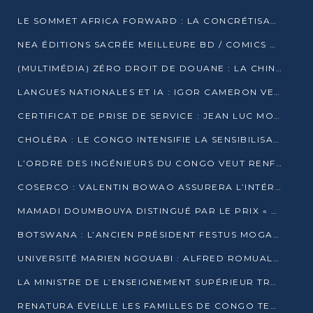
LE SOMMET AFRICA FORWARD : LA CONCRÉTISATION DE PARTENARIATS ÉQUILIBRÉS ET TOURNÉS VERS L’AVENIR ENTRE LE CONTINENT AFRICAIN ET LA FRANCE
NEA ÉDITIONS SACRÉE MEILLEURE BD / COMICS D’AFRIQUE AU KENYA
(MULTIMÉDIA) ZÉRO DROIT DE DOUANE : LA CHINE ET L’AFRIQUE VERS UNE PROXIMITÉ SANS PRÉCÉDENT (PAPIER GÉNÉRAL)
LANGUES NATIONALES ET IA : IGOR CAMERON VEUT ARRIMER LA STRATÉGIE IA À LA LOI SUR LA RECHERCHE
CERTIFICAT DE PRISE DE SERVICE : JEAN LUC MOUTHOU DÉMENT UNE « FAKE NEWS »
CHOLÉRA : LE CONGO INTENSIFIE LA SENSIBILISATION AU MARCHÉ DE TALANGAÏ
L’ORDRE DES INGÉNIEURS DU CONGO VEUT RENFORCER L’ÉTHIQUE ET LA CRÉDIBILITÉ DE LA PROFESSION
COSERCO : VALENTIN BOWAO ASSURERA L’INTÉRIM À LA TÊTE DU BUREAU EXÉCUTIF NATIONAL
MAMADI DOUMBOUYA DISTINGUÉ PAR LE PRIX « SUPER GRAND BÂTISSEUR BABACAR N’DIAYE »
BOTSWANA : L’ANCIEN PRÉSIDENT FESTUS MOGAE EST MORT À 86 ANS
UNIVERSITÉ MARIEN NGOUABI : ALFRED ROMUALD NGUYA POATY SOUTIENT UNE THÈSE SUR LE PARADOXE DE LA CROISSANCE EN ZONE CEMAC
LA MINISTRE DE L’ENSEIGNEMENT SUPÉRIEUR TRACE SA FEUILLE DE ROUTE
RENATURA ÉVEILLE LES FAMILLES DE CONGO TERMINAL À LA PROTECTION DE L’ENVIRONNEMENT