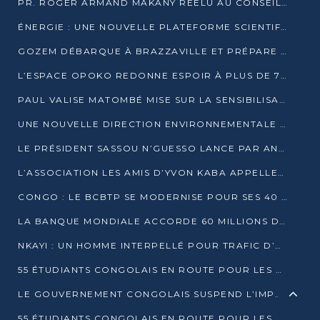
PR. ROGER ARMAND MAKANY RÉÉLU AU CONSEIL DE L’AUF
ÉNERGIE : UNE NOUVELLE PLATEFORME SCIENTIFIQUE POUR LA TRANSITION ÉNERGÉTIQUE EN AFRIQUE CENTRALE
GOZEM DÉBARQUE À BRAZZAVILLE ET PRÉPARE SON ARRIVÉE À POINTE-NOIRE
L’ESPACE OPOKO REDONNE ESPOIR À PLUS DE 775 ÉLÈVES AUTOCHTONES DANS LE NORD DU CONGO
PAUL VALISE MATOMBÉ MISE SUR LA SENSIBILISATION POUR ÉRAQUER LE GRAND BANDITISME
UNE NOUVELLE DIRECTION ENVIRONNEMENTALE POUR RENFORCER LA GESTION DES DONNÉES AU CONGO
LE PRÉSIDENT SASSOU N’GUESSO LANCE PAR ANTICIPATION LA 39ÈME JOURNÉE NATIONALE DE L’ARBRE
L’ASSOCIATION LES AMIS D’YVON KABA APPELLENT DENIS SASSOU N’GUESSO À SE PORTER CANDIDAT
CONGO : LE BCBTP SE MODERNISE POUR SES 40 ANS D’EXISTENCE
LA BANQUE MONDIALE ACCORDE 60 MILLIONS DE DOLLARS POUR LA RÉSILIENCE URBAINE AU CONGO
NKAYI : UN HOMME INTERPELLÉ POUR TRAFIC D’UN BÉBÉ CHIMPANZÉ
55 ÉTUDIANTS CONGOLAIS EN ROUTE POUR LES UNIVERSITÉS ALGÉRIENNES
LE GOUVERNEMENT CONGOLAIS SUSPEND L’IMPORTATION DES MACHETTES ET DES MOTOS
55 ÉTUDIANTS CONGOLAIS EN ROUTE POUR LES UNIVERSITÉS ALGÉRIENNES