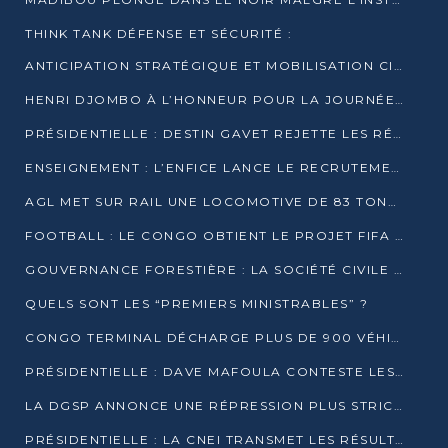
THINK TANK DÉFENSE ET SÉCURITÉ :
ANTICIPATION STRATÉGIQUE ET MOBILISATION CITOYENNE POUR NOTRE SOUVERAINETÉ NATIONALE
HENRI DJOMBO À L’HONNEUR POUR LA JOURNÉE MONDIALE DU THÉÂTRE
PRÉSIDENTIELLE : DESTIN GAVET REJETTE LES RÉSULTATS ET APPELLE À UN DIALOGUE NATIONAL
ENSEIGNEMENT : L’ENFICE LANCE LE RECRUTEMENT DE SA PREMIÈRE PROMOTION DE PROFESSEURS DES ÉCOLES
AGL MET SUR RAIL UNE LOCOMOTIVE DE 83 TONNES À POINTE-NOIRE
FOOTBALL : LE CONGO OBTIENT LE PROJET FIFA ARENA POUR SES 15 DÉPARTEMENTS
GOUVERNANCE FORESTIÈRE : LA SOCIÉTÉ CIVILE CONGOLAISE AFFICHE SES PRIORITÉS POUR 2026
QUELS SONT LES “PREMIERS MINISTRABLES” ?
CONGO TERMINAL DÉCHARGE PLUS DE 900 VÉHICULES EN QUELQUES HEURES
PRÉSIDENTIELLE : DAVE MAFOULA CONTESTE LES RÉSULTATS PROVISOIRES
LA DGSP ANNONCE UNE RÉPRESSION PLUS STRICTE CONTRE LES MOTO-TAXIS
PRÉSIDENTIELLE : LA CNEI TRANSMET LES RÉSULTATS PROVISOIRES À LA COUR CONSTITUTIONNELLE