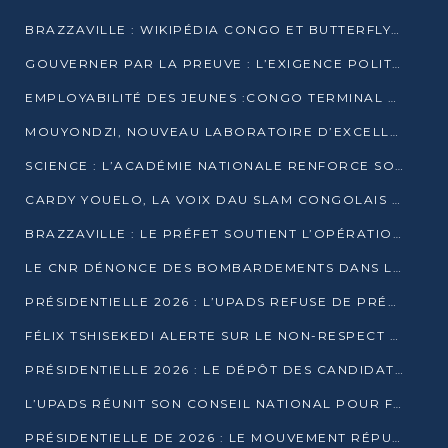
BRAZZAVILLE : WIKIPÉDIA CONGO ET BUTTERFLY SCELLENT UN PARTENARIAT POUR STRUCTURER LE BÉNÉVOLAT NUMÉRIQUE
GOUVERNER PAR LA PREUVE : L’EXIGENCE POLITIQUE DU XXIᵉ SIÈCLE
EMPLOYABILITÉ DES JEUNES :CONGO TERMINAL S’ALLIE À L’ESCIC POUR RAPPROCHER L’ÉCOLE DU TERRAIN
MOUYONDZI, NOUVEAU LABORATOIRE D’EXCELLENCE PÉDAGOGIQUE AVEC L’ENFICE
SCIENCE : L’ACADÉMIE NATIONALE RENFORCE SON ÉQUIPE ET TRACE SA FEUILLE DE ROUTE 2026
CARDY YOUELO, LA VOIX DAU SLAM CONGOLAIS QUI INTERPELLE LE MONDE
BRAZZAVILLE : LE PRÉFET SOUTIENT L’OPÉRATION « ZÉRO KULUNA » ET APPELLE À LA VIGILANCE CITOYENNE
LE CNR DÉNONCE DES BOMBARDEMENTS DANS LE POOL ET ACCUSE LE GOUVERNEMENT
PRÉSIDENTIELLE 2026 : L’UPADS REFUSE DE PRÉSENTER UN CANDIDAT ET DÉNONCE UN PROCESSUS NON CRÉDIBLE
FÉLIX TSHISEKEDI ALERTE SUR LE NON-RESPECT DES ENGAGEMENTS DE PAIX APRÈS SA RENCONTRE AVEC D. SASSOU-NGUESSO
PRÉSIDENTIELLE 2026 : LE DÉPÔT DES CANDIDATURES OUVERT DU 29 JANVIER AU 12 FÉVRIER
L’UPADS RÉUNIT SON CONSEIL NATIONAL POUR FIXER SA LIGNE POLITIQUE À DEUX MOIS DE LA PRÉSIDENTIELLE
PRÉSIDENTIELLE DE 2026 : LE MOUVEMENT RÉPUBLICAIN DÉNONCE UNE CONVOCATION ÉLECTORALE « OPAQUE ET PRÉCIPITÉE »