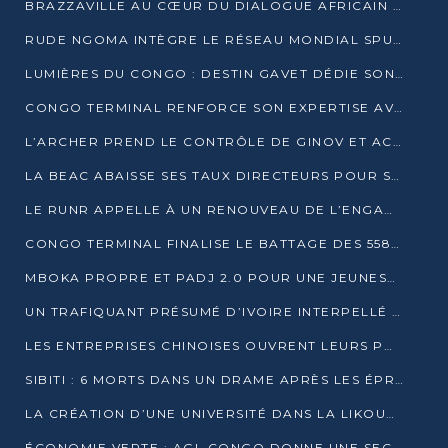
BRAZZAVILLE AU CŒUR DU DIALOGUE AFRICAIN SUR LES OBJECTIFS DE DÉVELOPPEMENT DURABLE
RUDE NGOMA INTÈGRE LE RÉSEAU MONDIAL SPUTNIK PRO APRÈS UNE FORMATION À MOSCOU
LUMIÈRES DU CONGO : DESTIN GAVET DÉDIE SON PRIX À L’UNITÉ NATIONALE ET À LA JEUNESSE
CONGO TERMINAL RENFORCE SON EXPERTISE AVEC NEUF NOUVEAUX FORMATEURS EN ENGINS PORTUAIRES
L’ARCHER PREND LE CONTRÔLE DE GINOV ET ACCÉLÈRE SON VIRAGE NUMÉRIQUE
LA BEAC ABAISSE SES TAUX DIRECTEURS POUR SOUTENIR LA CROISSANCE EN ZONE CEMAC
LE RUNR APPELLE À UN RENOUVEAU DE L’ENGAGEMENT MILITANT
CONGO TERMINAL FINALISE LE BATTAGE DES 558 PIEUX DU FUTUR QUAI DU MÔLE EST
MBOKA PROPRE ET PADJ 2.0 POUR UNE JEUNESSE PLUS AUTONOME
UN TRAFIQUANT PRÉSUMÉ D’IVOIRE INTERPELLÉ À DOLISIE
LES ENTREPRISES CHINOISES OUVRENT LEURS PORTES AUX JEUNES DIPLÔMÉS
SIBITI : 6 MORTS DANS UN DRAME APRÈS LES ÉPREUVES DU BEPC
LA CRÉATION D’UNE UNIVERSITÉ DANS LA LIKOUALA AU CŒUR D’UNE RÉFLEXION NATIONALE
ÉCONOMIE VERTE : AGL CONGO DONNE UNE SECONDE VIE À SES DÉCHETS INDUSTRIELS