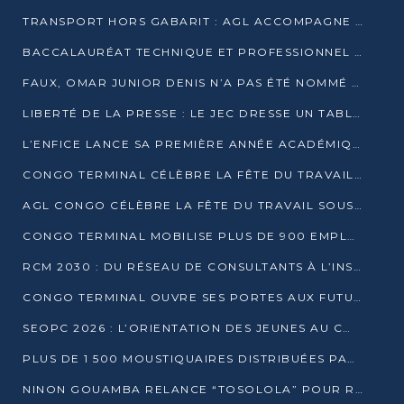
TRANSPORT HORS GABARIT : AGL ACCOMPAGNE LE DÉVELOPPEMENT DU SECTEUR BRASSICOLE AU CONGO
BACCALAURÉAT TECHNIQUE ET PROFESSIONNEL : 16 352 CANDIDATS LANCÉS DANS LES ÉPREUVES D’EPS
FAUX, OMAR JUNIOR DENIS N’A PAS ÉTÉ NOMMÉ AIDE DE CAMP ADJOINT DE DENIS SASSOU NGUESSO
LIBERTÉ DE LA PRESSE : LE JEC DRESSE UN TABLEAU PRÉOCCUPANT AU CONGO
L’ENFICE LANCE SA PREMIÈRE ANNÉE ACADÉMIQUE AVEC 100 FUTURS ENSEIGNANTS
CONGO TERMINAL CÉLÈBRE LA FÊTE DU TRAVAIL AVEC SES COLLABORATEURS À POINTE-NOIRE
AGL CONGO CÉLÈBRE LA FÊTE DU TRAVAIL SOUS LE SIGNE DE LA COHÉSION
CONGO TERMINAL MOBILISE PLUS DE 900 EMPLOYÉS AUTOUR DE LA SÉCURITÉ AU TRAVAIL
RCM 2030 : DU RÉSEAU DE CONSULTANTS À L’INSTRUMENT DE PUISSANCE EN AFRIQUE FRANCOPHONE
CONGO TERMINAL OUVRE SES PORTES AUX FUTURS INGÉNIEURS AU FORUM DES MÉTIERS D’UCAC-ICAM
SEOPC 2026 : L’ORIENTATION DES JEUNES AU CŒUR DE LA DEUXIÈME ÉDITION
PLUS DE 1 500 MOUSTIQUAIRES DISTRIBUÉES PAR AGL ET CONGO TERMINAL DANS LA LUTTE CONTRE LE PALUDISME
NINON GOUAMBA RELANCE “TOSOLOLA” POUR RENFORCER LE DIALOGUE AVEC LES CITOYENS