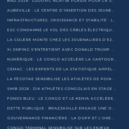
BAD 2026 : LUDOVIC NGATSÉ PLAIDE POUR LA SOUVERAINETÉ FINANCIÈRE AFRICAINE
AUBEVILLE : LE CENTRE D’INSERTION DES JEUNES PRÊT À OUVRIR SES PORTES
INFRASTRUCTURES, CROISSANCE ET STABILITÉ : LA GUINÉE AFFÛTE SES AMBITIONS
E2C CONDAMNE LE VOL DES CÂBLES ÉLECTRIQUES APRÈS UNE VIDÉO VIRALE
LA COLÈRE MONTE CHEZ LES JOURNALIERS D’E2C QUI DÉNONCENT 20 ANS DE PRÉCARITÉ
XI JINPING S’ENTRETIENT AVEC DONALD TRUMP À BEIJING
NUMÉRIQUE : LE CONGO ACCÉLÈRE LA CARTOGRAPHIE DE SES INFRASTRUCTURES DIGITALES
CEMAC : LES EXPERTS DE LA STATISTIQUE APPELLENT À RENFORCER LA SÉCURISATION DES DONNÉES
LA FÉCOTAE SENSIBILISE LES ATHLÈTES DE POINTE-NOIRE À L’HYGIÈNE ALIMENTA
SMIB 2026 : DIX ATHLÈTES CONGOLAIS EN STAGE AU KENYA
FONDS BLEU : LE CONGO ET LE KENYA ACCÉLÈRENT LA MOBILISATION DES FINANCEMENTS
DETTE PUBLIQUE : BRAZZAVILLE ENGAGE UNE OPÉRATION DE RACHAT DE 575 MILLIONS DE DOLLARS
GOUVERNANCE FINANCIÈRE : LA DGPP ET L’ONEC-C VERS UN PARTENARIAT POUR ASSAINIR LES ENTREPRISES PUBLIQUES
CONGO TERMINAL SENSIBILISE SUR LES ENJEUX DE LA SANTÉ MENTALE EN