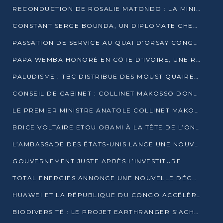
RECONDUCTION DE ROSALIE MATONDO : LA MINISTRE PROMET D’ACCÉLÉRER LE TRAITEMENT DES DOSSIERS ET DE RELEVER DE NOUVEAUX DÉFIS
CONSTANT SERGE BOUNDA, UN DIPLOMATE CHEVRONNÉ AUX COMMANDES DES AFFAIRES ÉTRANGÈRES
PASSATION DE SERVICE AU QUAI D’ORSAY CONGOLAIS : GAKOSSO PASSE LE FLAMBEAU À BOUNDA
PAPA WEMBA HONORÉ EN CÔTE D’IVOIRE, UNE RUE PORTE DÉSORMAIS SON NOM
PALUDISME : TBC DISTRIBUE DES MOUSTIQUAIRES DANS DEUX CSI DE BRAZZAVILLE
CONSEIL DE CABINET : COLLINET MAKOSSO DONNE SES DERNIÈRES ORIENTATIONS
LE PREMIER MINISTRE ANATOLE COLLINET MAKOSSO DÉMISSIONNE AVEC SON GOUVERNEMENT
BRICE VOLTAIRE ETOU OBAMI À LA TÊTE DE L’ONEC-C POUR TROIS ANS
L’AMBASSADE DES ÉTATS-UNIS LANCE UNE NOUVELLE COHORTE DU PROGRAMME ACCESS MICRO-SCHOLARSHIP
GOUVERNEMENT JUSTE APRÈS L’INVESTITURE
TOTAL ENERGIES ANNONCE UNE NOUVELLE DÉCOUVERTE D’HYDROCARBURES SUR LE PERMIS MOHO AU LARGE DU CONGO
HUAWEI ET LA RÉPUBLIQUE DU CONGO ACCÉLÈRENT LEUR PARTENARIAT
BIODIVERSITÉ : LE PROJET EARTHRANGER S’ACHÈVE, MAIS LES DÉFIS DEMEURENT