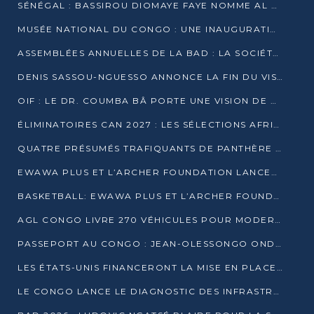
SÉNÉGAL : BASSIROU DIOMAYE FAYE NOMME AL AMINOU LÔ PREMIER MINISTRE
MUSÉE NATIONAL DU CONGO : UNE INAUGURATION PORTEUSE D’ESPOIR POUR LA CULTURE
ASSEMBLÉES ANNUELLES DE LA BAD : LA SOCIÉTÉ CIVILE CONGOLAISE À LA RECHERCHE DE PARTENAIRES POUR SES PROJETS
DENIS SASSOU-NGUESSO ANNONCE LA FIN DU VISA POUR LES AFRICAINS EN 2027
OIF : LE DR. COUMBA BÂ PORTE UNE VISION DE DIALOGUE, DE STABILITÉ ET DE RÉFORME À LA TÊTE
ÉLIMINATOIRES CAN 2027 : LES SÉLECTIONS AFRICAINES CONNAISSENT LEURS ADVERSAIRES
QUATRE PRÉSUMÉS TRAFIQUANTS DE PANTHÈRE ARRÊTÉS À EWO
EWAWA PLUS ET L’ARCHER FOUNDATION LANCENT UN CAMP DE BASKET POUR LES JEUNES À BRAZZAVILLE
BASKETBALL: EWAWA PLUS ET L’ARCHER FOUNDATION LANCENT UN CAMP POUR LES JEUNES
AGL CONGO LIVRE 270 VÉHICULES POUR MODERNISER LE TRANSPORT URBAIN
PASSEPORT AU CONGO : JEAN-OLESSONGO ONDAYE VEUT METTRE FIN AUX LENTEURS ADMINISTRATIVES
LES ÉTATS-UNIS FINANCERONT LA MISE EN PLACE DE JUSQU’À 50 CLINIQUES DE LUTTE CONTRE L’EBOLA
LE CONGO LANCE LE DIAGNOSTIC DES INFRASTRUCTURES SPORTIVES DU COMPLEXE DE KINTÉLÉ