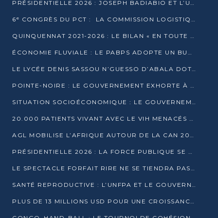
PRÉSIDENTIELLE 2026 : JOSEPH BADIABIO ET L’UDH-YUKI JOUENT LA PRUDENCE
6ᵉ CONGRÈS DU PCT : LA COMMISSION LOGISTIQUE ASSURE LA DISTRIBUTION DES KITS
QUINQUENNAT 2021-2026 : LE BILAN « EN TOUTE TRANSPARENCE » PRÉSENTÉ À LA PRESSE
ÉCONOMIE FLUVIALE : LE PABPS ADOPTE UN BUDGET 2026 DE PLUS DE 2,7 MILLIARDS FCFA
LE LYCÉE DENIS SASSOU N’GUESSO D’ABALA DOTÉ D’UNE SALLE MULTIMÉDIA
POINTE-NOIRE : LE GOUVERNEMENT EXHORTE À UN USAGE RESPONSABLE DU NOUVEAU MATÉRIEL MUNICIPAL
SITUATION SOCIOÉCONOMIQUE : LE GOUVERNEMENT INTERPELLÉ DEVANT LE SÉNAT
20.000 PATIENTS VIVANT AVEC LE VIH MENACÉS D’ARRÊT DE TRAITEMENT
AGL MOBILISE L’AFRIQUE AUTOUR DE LA CAN 2025
PRÉSIDENTIELLE 2026 : LA FORCE PUBLIQUE SE PRÉPARE À SÉCURISER LE SCRUTIN
LE SPECTACLE FORFAIT RIRE NE SE TIENDRA PAS LE 1ER JANVIER
SANTÉ REPRODUCTIVE : L’UNFPA ET LE GOUVERNEMENT AFFINENT LES PRIORITÉS DE 2026
PLUS DE 13 MILLIONS USD POUR UNE CROISSANCE VERTE ET SOUVERAINE
CONGO–HAND-BALL : LE TOURNOI DE COHÉSION ET DE FRATERNITÉ ALLUME SES LAMPIONS À BRAZZAVILLE