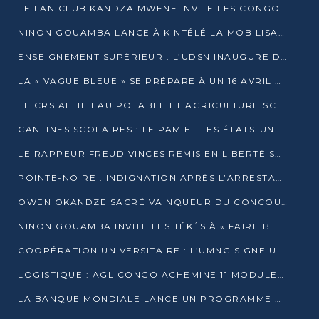
LE FAN CLUB KANDZA MWENE INVITE LES CONGOLAIS À UNE FORTE AFFLUENCE AU STADE DE KINTÉLÉ
NINON GOUAMBA LANCE À KINTÉLÉ LA MOBILISATION POUR L’INVESTITURE DR DSN
ENSEIGNEMENT SUPÉRIEUR : L’UDSN INAUGURE DES LABORATOIRES POUR BOOSTER LA FORMATION PRATIQUE
LA « VAGUE BLEUE » SE PRÉPARE À UN 16 AVRIL HISTORIQUE
LE CRS ALLIE EAU POTABLE ET AGRICULTURE SCOLAIRE AU CŒUR DE LA TRANSFORMATION DES ÉCOLES RURALES
CANTINES SCOLAIRES : LE PAM ET LES ÉTATS-UNIS AU CONTACT DES ÉCOLIERS DE KINKALA
LE RAPPEUR FREUD VINCES REMIS EN LIBERTÉ SOUS PRESSION MÉDIATIQUE
POINTE-NOIRE : INDIGNATION APRÈS L’ARRESTATION DU RAPPEUR FREUD VINCES
OWEN OKANDZE SACRÉ VAINQUEUR DU CONCOURS SLAM POUR LA VIE
NINON GOUAMBA INVITE LES TÉKÉS À « FAIRE BLOC » POUR PESER DANS LE DÉBAT NATIONAL
COOPÉRATION UNIVERSITAIRE : L’UMNG SIGNE UN ACCORD STRATÉGIQUE AVEC L’UNIVERSITÉ HAINAN EN CHINE
LOGISTIQUE : AGL CONGO ACHEMINE 11 MODULES GÉANTS JUSQU’À BRAZZAVILLE
LA BANQUE MONDIALE LANCE UN PROGRAMME DE 394 MILLIONS DE DOLLARS POUR LE BASSIN DU CONGO