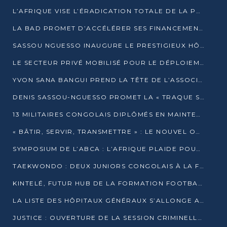
L’AFRIQUE VISE L’ÉRADICATION TOTALE DE LA POLIOMYÉLITE D’ICI 2026
LA BAD PROMET D’ACCÉLÉRER SES FINANCEMENTS AVEC LE MINISTÈRE DE L’ASSAINISSEMENT
SASSOU NGUESSO INAUGURE LE PRESTIGIEUX HÔTEL KEMPINSKI BRAZZAVILLE
LE SECTEUR PRIVÉ MOBILISÉ POUR LE DÉPLOIEMENT DE 19 MINI-CENTRALES SOLAIRES
YVON SANA BANGUI PREND LA TÊTE DE L’ASSOCIATION DES BANQUES CENTRALES AFRICAINES
DENIS SASSOU-NGUESSO PROMET LA « TRAQUE SANS RELÂCHE » DU GRAND BANDITISME
13 MILITAIRES CONGOLAIS DIPLÔMÉS EN MAINTENANCE INDUSTRIELLE APRÈS TROIS ANS DE FORMATION À L’UNIVERSITÉ MARIEN-NGOUABI
« BÂTIR, SERVIR, TRANSMETTRE » : LE NOUVEL OUVRAGE QUI INTERPELLE LES COLLECTIVITÉS
SYMPOSIUM DE L’ABCA : L’AFRIQUE PLAIDE POUR UN FINANCEMENT CLIMATIQUE ÉQUITABLE
TAEKWONDO : DEUX JUNIORS CONGOLAIS À LA FINALE D’OPEN SYRIES 2025 À ABIDJAN
KINTELÉ, FUTUR HUB DE LA FORMATION FOOTBALLISTIQUE AFRICAINE ?
LA LISTE DES HÔPITAUX GÉNÉRAUX S’ALLONGE AU CONGO
JUSTICE : OUVERTURE DE LA SESSION CRIMINELLE À BRAZZAVILLE AVEC 52 DOSSIERS AU RÔLE