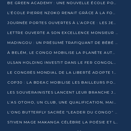
BE GREEN ACADEMY : UNE NOUVELLE ÉCOLE POUR LES MÉTIERS DE L’ÉCOLOGIE À POINTE-NOIRE
L’ÉCOLE PIERRE NZOKO RENAIT GRÂCE À LA FONDATION MUCODEC
JOURNÉE PORTES OUVERTES À L’ACPCE : LES JEUNES EN IMMERSION DANS L’ENTREPRISE
LETTRE OUVERTE A SON EXCELLENCE MONSIEUR DENIS SASSOU NGUESSO, PRESIDENT DE LAREPUBLIQUE DU CONGO
MADINGOU : UN PRÉSUMÉ TRAFIQUANT DE BÉBÉ CHIMPANZÉ FIXÉ SUR SON SORT LE 20 NOVEMBRE
À BELÉM, LE CONGO MOBILISE LA PLANÈTE AUTOUR DU FONDS BLEU POUR LE BASSIN DU CONGO
ULSAN HOLDING INVESTIT DANS LE FER CONGOLAIS
LE CONGRÈS MONDIAL DE LA LIBERTÉ ADOPTE 14 RÉSOLUTIONS HISTORIQUES
COP30 : LA BDEAC MOBILISE LES BAILLEURS POUR LE FONDS BLEU DU BASSIN DU CONGO
LES SOUVERAINISTES LANCENT LEUR BRANCHE JEUNE À BRAZZAVILLE
L’AS OTOHO, UN CLUB, UNE QUALIFICATION, MAIS ENCORE DES DOUTES
L’ONG BUTTERFLY SACRÉE “LEADER DU CONGO” AU PRIX D’EXCELLENCE 2025
STIVEN MAGE MAKANGA CÉLÈBRE LA POÉSIE ET L’HUMAIN AVEC SON RECUEIL “HECTARE”