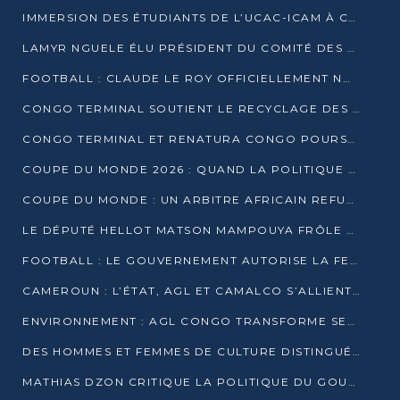
IMMERSION DES ÉTUDIANTS DE L’UCAC-ICAM À CONGO TERMINAL
LAMYR NGUELE ÉLU PRÉSIDENT DU COMITÉ DES MEMBRES D’HONNEUR DU PCT
FOOTBALL : CLAUDE LE ROY OFFICIELLEMENT NOMMÉ SÉLECTIONNEUR DU CONGO
CONGO TERMINAL SOUTIENT LE RECYCLAGE DES DÉCHETS PLASTIQUES À POINTE-NOIRE
CONGO TERMINAL ET RENATURA CONGO POURSUIVENT LEUR COMBAT POUR LA BIODIVERSITÉ
COUPE DU MONDE 2026 : QUAND LA POLITIQUE MENACE L’UNIVERSALITÉ DU FOOTBALL
COUPE DU MONDE : UN ARBITRE AFRICAIN REFUSÉ À L’ENTRÉE DES ÉTATS-UNIS
LE DÉPUTÉ HELLOT MATSON MAMPOUYA FRÔLE LA MORT LORS D’UNE EMBUSCADE DZNS LE POOL
FOOTBALL : LE GOUVERNEMENT AUTORISE LA FECOFOOT À OCCUPER LES COMPLEXES SPORTIFS
CAMEROUN : L’ÉTAT, AGL ET CAMALCO S’ALLIENT POUR UN MÉGA-PROJET FERROVIAIRE
ENVIRONNEMENT : AGL CONGO TRANSFORME SES DÉCHETS EN OUTILS DE FORMATION
DES HOMMES ET FEMMES DE CULTURE DISTINGUÉS POUR LEUR ENGAGEMENT PAR BANTOU CULTURE
MATHIAS DZON CRITIQUE LA POLITIQUE DU GOUVERNEMENT ET ALERTE SUR LA DETTE DU CONGO