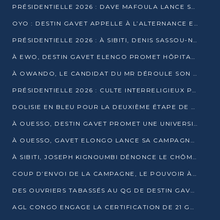
PRÉSIDENTIELLE 2026 : DAVE MAFOULA LANCE SA « VAGUE DU NOUVEAU DÉPART » À IMPFONDO
OYO : DESTIN GAVET APPELLE À L’ALTERNANCE ET À LA RESPONSABILITÉ DE LA JEUNESSE
PRÉSIDENTIELLE 2026 : À SIBITI, DENIS SASSOU-N’GUESSO PARIE SUR LES RESSOURCES DE LA LEKOUMOU
À EWO, DESTIN GAVET ELENGO PROMET HÔPITAL, CHEMIN DE FER ET AUDIT DES FINANCES PUBLIQUES
À OWANDO, LE CANDIDAT DU MR DÉROULE SON PROGRAMME DE “CHANGEMENT”
PRÉSIDENTIELLE 2026 : CULTE INTERRELIGIEUX POUR LA PAIX À OUENZÉ
DOLISIE EN BLEU POUR LA DEUXIÈME ÉTAPE DE CAMPAGNE DE DSN
À OUESSO, DESTIN GAVET PROMET UNE UNIVERSITÉ POUR LA SANGHA
À OUESSO, GAVET ELONGO LANCE SA CAMPAGNE SOUS LE SIGNE DU RENOUVEAU
À SIBITI, JOSEPH KIGNOUMBI DÉNONCE LE CHÔMAGE ET LES DÉFAILLANCES DE L’ÉTAT
COUP D’ENVOI DE LA CAMPAGNE, LE POUVOIR À POINTE-NOIRE, L’OPPOSITION À OUESSO ET SIBITI
DES OUVRIERS TABASSÉS AU QG DE DESTIN GAVET À 24 HEURES DE L’OUVERTURE DE LA CAMPAGNE
AGL CONGO ENGAGE LA CERTIFICATION DE 21 GRUTIERS AUX NORMES INTERNATIONALES