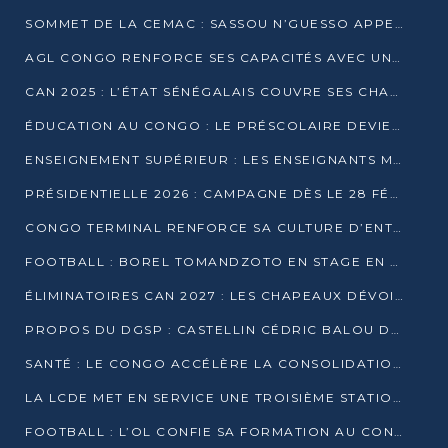
SOMMET DE LA CEMAC : SASSOU N’GUESSO APPELLE À LA VIGILANCE FACE AUX RISQUES ÉCONOMIQUES
AGL CONGO RENFORCE SES CAPACITÉS AVEC UNE GRUE DE 250 TONNES
CAN 2025 : L’ÉTAT SÉNÉGALAIS COUVRE SES CHAMPIONS D’AFRIQUE DE RÉCOMPENSES EXCEPTIONNELLES
ÉDUCATION AU CONGO : LE PRÉSCOLAIRE DEVIENT OBLIGATOIRE, LE BTS CONSACRÉ DIPLÔME D’ÉTAT
ENSEIGNEMENT SUPÉRIEUR : LES ENSEIGNANTS MAINTIENNENT LA GRÈVE ET EXIGENT UN ACCORD ÉCRIT AVEC L’ÉTAT
PRÉSIDENTIELLE 2026 : CAMPAGNE DÈS LE 28 FÉVRIER, SCRUTIN LES 12 ET 15 MARS
CONGO TERMINAL RENFORCE SA CULTURE D’ENTREPRISE AVEC LE PROGRAMME « WIN TOGETHER »
FOOTBALL : BOREL TOMANDZOTO EN STAGE EN ESPAGNE AVEC POLISSYA FC
ÉLIMINATOIRES CAN 2027 : LES CHAPEAUX DÉVOILÉS, LE CONGO FIXÉ SUR SON SORT
PROPOS DU DGSP : CASTELLIN CÉDRIC BALOU DÉNONCE DES PROPOS INTIMIDANTS
SANTÉ : LE CONGO ACCÉLÈRE LA CONSOLIDATION DE L’OFFRE DE SOINS
LA LCDE MET EN SERVICE UNE TROISIÈME STATION D’EAU POTABLE À MFILOU
FOOTBALL : L’OL CONFIE SA FORMATION AU CONGOLAIS CHRISTIAN BASSILA