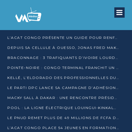
L’ACAT CONGO PRÉSENTE UN GUIDE POUR RENFORCER LES GARANTIES JUDICIAIRES EN GARDE À VUE
DEPUIS SA CELLULE À OUESSO, JONAS FRED MAKITA DÉNONCE CE QU’IL QUALIFIE DE DÉNI DE JUSTICE
BRACONNAGE : 3 TRAFIQUANTS D’IVOIRE LOURDEMENT CONDAMNÉS À DJAMBALA
POINTE-NOIRE : CONGO TERMINAL FRANCHIT UN CAP HISTORIQUE AVEC 99 MOUVEMENTS/HEURE
KELLÉ, L’ELDORADO DES PROFESSIONNELLES DU SEXE
LE PARTI DPC LANCE SA CAMPAGNE D’ADHÉSIONS ET VEUT STRUCTURER SA PRÉSENCE DANS LES 15 DÉPARTEMENTS
MACKY SALL À DAKAR : UNE RENCONTRE PRÉSIDENTIELLE QUI DIVISE L’OPINION SÉNÉGALAISE
POOL : LA LIGNE ÉLECTRIQUE LOUINGUI-KINKALA-BOKO MISE EN SERVICE
LE PNUD REMET PLUS DE 49 MILLIONS DE FCFA D’ÉQUIPEMENTS POUR ACCÉLÉRER LA NUMÉRISATION DU SYSTÈME DE SANTÉ
L’ACAT CONGO PLACE 54 JEUNES EN FORMATION PROFESSIONNELLE