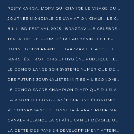
PESTY KANGA, L’OPV QUI CHANGE LE VISAGE DU REPORTAGE AU CONGO
JOURNÉE MONDIALE DE L’AVIATION CIVILE : LE CONGO MISE SUR L’INNOVATION ET LA SÉCURITÉ
BILILI BD FESTIVAL 2025 : BRAZZAVILLE CÉLÈBRE DIX ANS DE CRÉATION GRAPHIQUE AFRICAINE
TENTATIVE DE COUP D’ÉTAT AU BÉNIN : LE LIEUTENANT-COLONEL TIGRI S’AUTOPROCLAME CHEF D’UN COMITÉ MILITAIRE
BONNE GOUVERNANCE : BRAZZAVILLE ACCUEILLE LES PREMIÈRES JOURNÉES CONGOLAISES DE L’ÉVALUATION
MARCHÉS, TROTTOIRS ET HYGIÈNE PUBLIQUE : LE GOUVERNEMENT DURCIT LE TON
LE CONGO LANCE SON SYSTÈME NUMÉRIQUE DE VÉRIFICATION DU BOIS
DES FUTURS JOURNALISTES INITIÉS À L’ÉCONOMIE BLEUE DURABLE
LE CONGO SACRÉ CHAMPION D’AFRIQUE DU SLAM 2025
LA VISION DU CONGO AXÉE SUR UNE ÉCONOMIE BAS CARBONE AU RENDEZ-VOUS DE MONACO 2025
RECONNAISSANCE : HONNEUR À PARIS POUR MAIXENT RAOUL OMINGA
CANAL+ RELANCE LA CHAÎNE CAN ET DÉVOILE UNE OFFRE EXCEPTIONNELLE POUR DÉCEMBRE
LA DETTE DES PAYS EN DÉVELOPPEMENT ATTEINT UN SOMMET HISTORIQUE ENTRE 2022 ET 2024