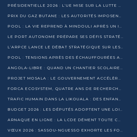
PRÉSIDENTIELLE 2026 : L’UE MISE SUR LA LUTTE CONTRE LA DÉSINFORMATION
PRIX DU GAZ BUTANE : LES AUTORITÉS IMPOSENT LE RESPECT DES PRIX RÉGLEMENTÉS
POOL : LA VIE REPREND À MINDOULI APRÈS UN INCIDENT ARMÉ SUR LA RN1
LE PORT AUTONOME PRÉPARE SES DÉFIS STRATÉGIQUES DE 2026
L’ARPCE LANCE LE DÉBAT STRATÉGIQUE SUR LES DONNÉES, L’IA ET LA FINANCE NUMÉRIQUE AU CONGO
POOL : TENSIONS APRÈS DES ÉCHAUFFOURÉES ARMÉES ENTRE DGSP ET EX-MILICIENS NINJA
ANGOLA-LIBRE : QUAND UN CHANTIER SCOLAIRE DEVIENT LE MIROIR D’UN CONGO EN MOUVEMENT
PROJET MOSALA : LE GOUVERNEMENT ACCÉLÈRE L’INSERTION DES JEUNES EN 2026
FORCA ECOSYSTEM, QUATRE ANS DE RECHERCHE DE TERRAIN AVANT UN LANCEMENT OFFICIEL EN 2026
TRAFIC HUMAIN DANS LA LIKOUALA : DES ENFANTS AUTOCHTONES RÉDUITS AU TRAVAIL FORCÉ
BUDGET 2026 : LES DÉPUTÉS ADOPTENT UNE LOI DES FINANCES DE PLUS DE 2500 MILLIARDS FCFA
ARNAQUE EN LIGNE : LA LCDE DÉMENT TOUTE CAMPAGNE DE RECRUTEMENT
VŒUX 2026 : SASSOU-NGUESSO EXHORTE LES FORCES VIVES À RENFORCER L’UNITÉ