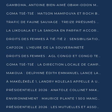
GAMBOMA, ANTOINE BIEN-AIMÉ OBAM-ODON MOBILISE LES 32 148 ÉLECTEURS EN FAVEUR DE DENIS SASSOU NGUESSO
GOMA TSÉ-TSÉ : MATSON MAMPOUYA ET ROCH BREDIN BISSALA NKOUNKOU EN CAMPAGNE DE PROXIMITÉ
TRAFIC DE FAUNE SAUVAGE : TREIZE PRÉSUMÉS TRAFIQUANTS INTERPELLÉS AU CONGO EN 2025
LA LIKOUALA ET LA SANGHA EN PARFAIT ACCORD AVEC LE PROJET DE SOCIÉTÉ DU CANDIDAT DENIS SASSOU-N’GUESSO
DROITS DES FEMMES À TIÉ-TIÉ 2 : SENSIBILISATION ET PÉDAGOGIE SUR LE DROIT DE VOTE
CAP2026 : L’HEURE DE LA SOUVERAINETÉ
DROITS DES FEMMES : AGL CONGO ET CONGO TERMINAL METTENT EN AVANT LE LEADERSHIP FÉMININ
GOMA TSÉ-TSÉ : LA DIRECTION LOCALE DE CAMPAGNE INTENSIFIE LA SENSIBILISATION DANS LES VILLAGES
MAKOUA : DELPHINE ÉDITH EMMANUEL LANCE LA CAMPAGNE POUR DENIS SASSOU-N’GUESSO
À MAKÉLÉKÉLÉ 1, LANDRY KOLELAS APPELLE À UNE MOBILISATION MASSIVE EN FAVEUR DE DENIS SASSOU-N’GUESSO
PRÉSIDENTIELLE 2026 : ANATOLE COLLINET MAKOSSO DÉFEND LE PROJET DE SOCIÉTÉ DE DENIS SASSOU NGUESSO
ENVIRONNEMENT : MAURICE PLANTE 1 500 MANGROVES POUR HONORER WANGARI MAATHAI
PRÉSIDENTIELLE 2026 : LES MUTUELLES ET ASSOCIATIONS S’IMPLIQUENT DANS LA CAMPAGNE ÉLECTORALE À TIÉ-TIÉ 2 (POINTE-NOIRE)