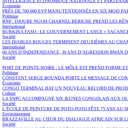
INTELLIGENCE ÉCONOMIQUE NATIONALE ET PARTENAR
Économie
PRÈS DE 700 000 EVP MANUTENTIONNÉS EN SIX MOIS 
Politique
RNP : DJOUBE NGOH CHARNEL BERICHE PREND LES RÊN
International
BURKINA FASO : LE GOUVERNEMENT LANCE « VACANCES 
Société
LES DIABLES ROUGES TERMINENT DEUXIÈMES AU CHA
International
66 ANS D’INDEPENDANCE, 30 ANS D’AGRESSION RWAN DA
Société
PORT DE POINTE-NOIRE : LE MÔLE EST PREND FORME E
Politique
CONSTANT SERGE BOUNDA PORTE LE MESSAGE DE COM
Économie
CONGO TERMINAL BAT UN NOUVEAU RECORD DE PRODU
Culture
LA SNPC ACCOMPAGNE SIX JEUNES CONGOLAIS AUX O
Société
L’ÉCOLE DE PEINTURE DE POTO-POTO FÊTE 75 ANS AU 
Environnement
BRAZZAVILLE AU CŒUR DU DIALOGUE AFRICAIN SUR 
Société