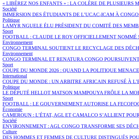
« LIBÉREZ NOS ENFANTS » : LA COLÈRE DE PLUSIEURS
Société
IMMERSION DES ÉTUDIANTS DE L’UCAC-ICAM À CONG
Politique
LAMYR NGUELE ÉLU PRÉSIDENT DU COMITÉ DES MEMB
Sport
FOOTBALL : CLAUDE LE ROY OFFICIELLEMENT NOMMÉ
Environnement
CONGO TERMINAL SOUTIENT LE RECYCLAGE DES DÉCHE
Environnement
CONGO TERMINAL ET RENATURA CONGO POURSUIVENT 
Sport
COUPE DU MONDE 2026 : QUAND LA POLITIQUE MENAC
International
COUPE DU MONDE : UN ARBITRE AFRICAIN REFUSÉ À L’
Politique
LE DÉPUTÉ HELLOT MATSON MAMPOUYA FRÔLE LA MOR
Sport
FOOTBALL : LE GOUVERNEMENT AUTORISE LA FECOFOO
Économie
CAMEROUN : L’ÉTAT, AGL ET CAMALCO S’ALLIENT POU
Société
ENVIRONNEMENT : AGL CONGO TRANSFORME SES DÉCH
Culture
DES HOMMES ET FEMMES DE CULTURE DISTINGUÉS P