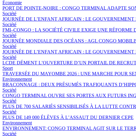
Économie
PORT DE POINTE-NOIRE : CONGO TERMINAL ADAPTE S
Société
JOURNÉE DE L’ENFANT AFRICAIN : LE GOUVERNEMENT 
Société
FMI–CONGO : LA SOCIÉTÉ CIVILE EXIGE UNE RÉFORME 
Société
JOURNÉE MONDIALE DES OCÉANS : AGL CONGO MOBILI
Société
JOURNÉE DE L’ENFANT AFRICAIN : LE GOUVERNEMENT 
Société
LCDE DÉMENT L’OUVERTURE D’UN PORTAIL DE RECRUT
Sport
TRAVERSÉE DU MAYOMBE 2026 : UNE MARCHE POUR SEN
Environnement
BRACONNAGE : DEUX PRÉSUMÉS TRAFIQUANTS D’HIPP
Société
CONGO TERMINAL OUVRE SES PORTES AUX FUTURS ING
Société
PLUS DE 700 SALARIÉS SENSIBILISÉS À LA LUTTE CO
Société
PLUS DE 149 000 ÉLÈVES À L’ASSAUT DU DERNIER CEPE
Environnement
ENVIRONNEMENT: CONGO TERMINAL AGIT SUR LE TERR
Société