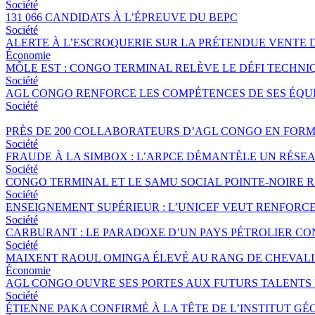
Société
131 066 CANDIDATS À L’ÉPREUVE DU BEPC
Société
ALERTE À L’ESCROQUERIE SUR LA PRÉTENDUE VENTE 
Économie
MÔLE EST : CONGO TERMINAL RELÈVE LE DÉFI TECHNI
Société
AGL CONGO RENFORCE LES COMPÉTENCES DE SES ÉQUIP
Société
PRÈS DE 200 COLLABORATEURS D’AGL CONGO EN FORM
Société
FRAUDE À LA SIMBOX : L’ARPCE DÉMANTÈLE UN RÉSE
Société
CONGO TERMINAL ET LE SAMU SOCIAL POINTE-NOIRE
Société
ENSEIGNEMENT SUPÉRIEUR : L’UNICEF VEUT RENFORC
Société
CARBURANT : LE PARADOXE D’UN PAYS PÉTROLIER CO
Société
MAIXENT RAOUL OMINGA ÉLEVÉ AU RANG DE CHEVALIER
Économie
AGL CONGO OUVRE SES PORTES AUX FUTURS TALENTS 
Société
ÉTIENNE PAKA CONFIRMÉ À LA TÊTE DE L’INSTITUT G