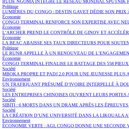
RUDE NGOMA INTÈGRE LE RÉSEAU MONDIAL SPUTNIK 
Politique
LUMIÈRES DU CONGO : DESTIN GAVET DÉDIE SON PRIX 
Économie
CONGO TERMINAL RENFORCE SON EXPERTISE AVEC NE
Économie
L’ARCHER PREND LE CONTRÔLE DE GINOV ET ACCÉLÈ
Économie
LA BEAC ABAISSE SES TAUX DIRECTEURS POUR SOUTE
Politique
LE RUNR APPELLE À UN RENOUVEAU DE L’ENGAGEMEN
Économie
CONGO TERMINAL FINALISE LE BATTAGE DES 558 PIEU
Société
MBOKA PROPRE ET PADJ 2.0 POUR UNE JEUNESSE PLU
Environnement
UN TRAFIQUANT PRÉSUMÉ D’IVOIRE INTERPELLÉ À DOL
Société
LES ENTREPRISES CHINOISES OUVRENT LEURS PORTES
Société
SIBITI : 6 MORTS DANS UN DRAME APRÈS LES ÉPREUVES
Société
LA CRÉATION D’UNE UNIVERSITÉ DANS LA LIKOUALA 
Environnement
ÉCONOMIE VERTE : AGL CONGO DONNE UNE SECONDE V