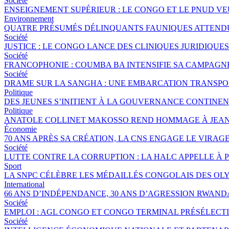
Société
ENSEIGNEMENT SUPÉRIEUR : LE CONGO ET LE PNUD V
Environnement
QUATRE PRÉSUMÉS DÉLINQUANTS FAUNIQUES ATTENDUS
Société
JUSTICE : LE CONGO LANCE DES CLINIQUES JURIDIQU
Société
FRANCOPHONIE : COUMBA BA INTENSIFIE SA CAMPAGNE 
Société
DRAME SUR LA SANGHA : UNE EMBARCATION TRANSPORT
Politique
DES JEUNES S’INITIENT À LA GOUVERNANCE CONTINE
Politique
ANATOLE COLLINET MAKOSSO REND HOMMAGE À JEAN
Économie
70 ANS APRÈS SA CRÉATION, LA CNS ENGAGE LE VIRAGE
Société
LUTTE CONTRE LA CORRUPTION : LA HALC APPELLE À 
Sport
LA SNPC CÉLÈBRE LES MÉDAILLÉS CONGOLAIS DES OL
International
66 ANS D’INDÉPENDANCE, 30 ANS D’AGRESSION RWANDA
Société
EMPLOI : AGL CONGO ET CONGO TERMINAL PRÉSÉLECTI
Société