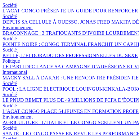
Société
L’ACAT CONGO PRÉSENTE UN GUIDE POUR RENFORCER 
Société
DEPUIS SA CELLULE À OUESSO, JONAS FRED MAKITA DÉ
Environnement
BRACONNAGE : 3 TRAFIQUANTS D’IVOIRE LOURDEME
Société
POINTE-NOIRE : CONGO TERMINAL FRANCHIT UN CAP 
Société
KELLÉ, L’ELDORADO DES PROFESSIONNELLES DU SEXE
Politique
LE PARTI DPC LANCE SA CAMPAGNE D’ADHÉSIONS ET 
International
MACKY SALL À DAKAR : UNE RENCONTRE PRÉSIDENTIEL
Société
POOL : LA LIGNE ÉLECTRIQUE LOUINGUI-KINKALA-BOK
Société
LE PNUD REMET PLUS DE 49 MILLIONS DE FCFA D’ÉQU
Société
L’ACAT CONGO PLACE 54 JEUNES EN FORMATION PROF
Environnement
AGRICULTURE : L’ITALIE ET LE CONGO SCELLENT UN
Société
SANTÉ : LE CONGO PASSE EN REVUE LES PERFORMANCE