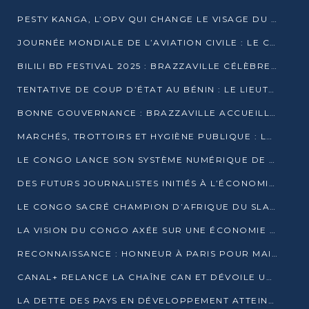
PESTY KANGA, L’OPV QUI CHANGE LE VISAGE DU REPORTAGE AU CONGO
JOURNÉE MONDIALE DE L’AVIATION CIVILE : LE CONGO MISE SUR L’INNOVATION ET LA SÉCURITÉ
BILILI BD FESTIVAL 2025 : BRAZZAVILLE CÉLÈBRE DIX ANS DE CRÉATION GRAPHIQUE AFRICAINE
TENTATIVE DE COUP D’ÉTAT AU BÉNIN : LE LIEUTENANT-COLONEL TIGRI S’AUTOPROCLAME CHEF D’UN COMITÉ MILITAIRE
BONNE GOUVERNANCE : BRAZZAVILLE ACCUEILLE LES PREMIÈRES JOURNÉES CONGOLAISES DE L’ÉVALUATION
MARCHÉS, TROTTOIRS ET HYGIÈNE PUBLIQUE : LE GOUVERNEMENT DURCIT LE TON
LE CONGO LANCE SON SYSTÈME NUMÉRIQUE DE VÉRIFICATION DU BOIS
DES FUTURS JOURNALISTES INITIÉS À L’ÉCONOMIE BLEUE DURABLE
LE CONGO SACRÉ CHAMPION D’AFRIQUE DU SLAM 2025
LA VISION DU CONGO AXÉE SUR UNE ÉCONOMIE BAS CARBONE AU RENDEZ-VOUS DE MONACO 2025
RECONNAISSANCE : HONNEUR À PARIS POUR MAIXENT RAOUL OMINGA
CANAL+ RELANCE LA CHAÎNE CAN ET DÉVOILE UNE OFFRE EXCEPTIONNELLE POUR DÉCEMBRE
LA DETTE DES PAYS EN DÉVELOPPEMENT ATTEINT UN SOMMET HISTORIQUE ENTRE 2022 ET 2024