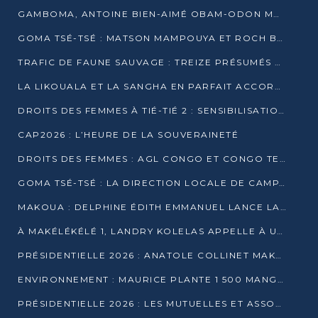
GAMBOMA, ANTOINE BIEN-AIMÉ OBAM-ODON MOBILISE LES 32 148 ÉLECTEURS EN FAVEUR DE DENIS SASSOU NGUESSO
GOMA TSÉ-TSÉ : MATSON MAMPOUYA ET ROCH BREDIN BISSALA NKOUNKOU EN CAMPAGNE DE PROXIMITÉ
TRAFIC DE FAUNE SAUVAGE : TREIZE PRÉSUMÉS TRAFIQUANTS INTERPELLÉS AU CONGO EN 2025
LA LIKOUALA ET LA SANGHA EN PARFAIT ACCORD AVEC LE PROJET DE SOCIÉTÉ DU CANDIDAT DENIS SASSOU-N’GUESSO
DROITS DES FEMMES À TIÉ-TIÉ 2 : SENSIBILISATION ET PÉDAGOGIE SUR LE DROIT DE VOTE
CAP2026 : L’HEURE DE LA SOUVERAINETÉ
DROITS DES FEMMES : AGL CONGO ET CONGO TERMINAL METTENT EN AVANT LE LEADERSHIP FÉMININ
GOMA TSÉ-TSÉ : LA DIRECTION LOCALE DE CAMPAGNE INTENSIFIE LA SENSIBILISATION DANS LES VILLAGES
MAKOUA : DELPHINE ÉDITH EMMANUEL LANCE LA CAMPAGNE POUR DENIS SASSOU-N’GUESSO
À MAKÉLÉKÉLÉ 1, LANDRY KOLELAS APPELLE À UNE MOBILISATION MASSIVE EN FAVEUR DE DENIS SASSOU-N’GUESSO
PRÉSIDENTIELLE 2026 : ANATOLE COLLINET MAKOSSO DÉFEND LE PROJET DE SOCIÉTÉ DE DENIS SASSOU NGUESSO
ENVIRONNEMENT : MAURICE PLANTE 1 500 MANGROVES POUR HONORER WANGARI MAATHAI
PRÉSIDENTIELLE 2026 : LES MUTUELLES ET ASSOCIATIONS S’IMPLIQUENT DANS LA CAMPAGNE ÉLECTORALE À TIÉ-TIÉ 2 (POINTE-NOIRE)