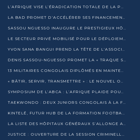
L’AFRIQUE VISE L’ÉRADICATION TOTALE DE LA POLIOMYÉLITE D’ICI 2026
LA BAD PROMET D’ACCÉLÉRER SES FINANCEMENTS AVEC LE MINISTÈRE DE L’ASSAINISSEMENT
SASSOU NGUESSO INAUGURE LE PRESTIGIEUX HÔTEL KEMPINSKI BRAZZAVILLE
LE SECTEUR PRIVÉ MOBILISÉ POUR LE DÉPLOIEMENT DE 19 MINI-CENTRALES SOLAIRES
YVON SANA BANGUI PREND LA TÊTE DE L’ASSOCIATION DES BANQUES CENTRALES AFRICAINES
DENIS SASSOU-NGUESSO PROMET LA « TRAQUE SANS RELÂCHE » DU GRAND BANDITISME
13 MILITAIRES CONGOLAIS DIPLÔMÉS EN MAINTENANCE INDUSTRIELLE APRÈS TROIS ANS DE FORMATION À L’UNIVERSITÉ MARIEN-NGOUABI
« BÂTIR, SERVIR, TRANSMETTRE » : LE NOUVEL OUVRAGE QUI INTERPELLE LES COLLECTIVITÉS
SYMPOSIUM DE L’ABCA : L’AFRIQUE PLAIDE POUR UN FINANCEMENT CLIMATIQUE ÉQUITABLE
TAEKWONDO : DEUX JUNIORS CONGOLAIS À LA FINALE D’OPEN SYRIES 2025 À ABIDJAN
KINTELÉ, FUTUR HUB DE LA FORMATION FOOTBALLISTIQUE AFRICAINE ?
LA LISTE DES HÔPITAUX GÉNÉRAUX S’ALLONGE AU CONGO
JUSTICE : OUVERTURE DE LA SESSION CRIMINELLE À BRAZZAVILLE AVEC 52 DOSSIERS AU RÔLE