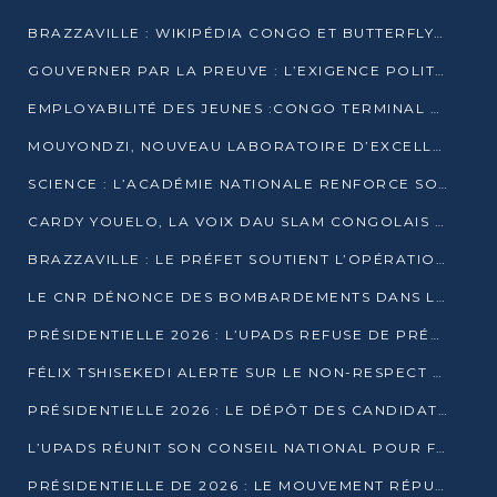
BRAZZAVILLE : WIKIPÉDIA CONGO ET BUTTERFLY SCELLENT UN PARTENARIAT POUR STRUCTURER LE BÉNÉVOLAT NUMÉRIQUE
GOUVERNER PAR LA PREUVE : L’EXIGENCE POLITIQUE DU XXIᵉ SIÈCLE
EMPLOYABILITÉ DES JEUNES :CONGO TERMINAL S’ALLIE À L’ESCIC POUR RAPPROCHER L’ÉCOLE DU TERRAIN
MOUYONDZI, NOUVEAU LABORATOIRE D’EXCELLENCE PÉDAGOGIQUE AVEC L’ENFICE
SCIENCE : L’ACADÉMIE NATIONALE RENFORCE SON ÉQUIPE ET TRACE SA FEUILLE DE ROUTE 2026
CARDY YOUELO, LA VOIX DAU SLAM CONGOLAIS QUI INTERPELLE LE MONDE
BRAZZAVILLE : LE PRÉFET SOUTIENT L’OPÉRATION « ZÉRO KULUNA » ET APPELLE À LA VIGILANCE CITOYENNE
LE CNR DÉNONCE DES BOMBARDEMENTS DANS LE POOL ET ACCUSE LE GOUVERNEMENT
PRÉSIDENTIELLE 2026 : L’UPADS REFUSE DE PRÉSENTER UN CANDIDAT ET DÉNONCE UN PROCESSUS NON CRÉDIBLE
FÉLIX TSHISEKEDI ALERTE SUR LE NON-RESPECT DES ENGAGEMENTS DE PAIX APRÈS SA RENCONTRE AVEC D. SASSOU-NGUESSO
PRÉSIDENTIELLE 2026 : LE DÉPÔT DES CANDIDATURES OUVERT DU 29 JANVIER AU 12 FÉVRIER
L’UPADS RÉUNIT SON CONSEIL NATIONAL POUR FIXER SA LIGNE POLITIQUE À DEUX MOIS DE LA PRÉSIDENTIELLE
PRÉSIDENTIELLE DE 2026 : LE MOUVEMENT RÉPUBLICAIN DÉNONCE UNE CONVOCATION ÉLECTORALE « OPAQUE ET PRÉCIPITÉE »