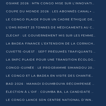
OSIANE 2026 : MTN CONGO MISE SUR L’INNOVATION POUR RELEVER LES DÉFIS AFRICAINS
COUPE DU MONDE 2026 : LES ABONNÉS CANAL+ AU CONGO DÉÇUS À QUELQUES JOURS DU COUP D’ENVOI
LE CONGO PLAIDE POUR UN CADRE ÉTHIQUE DE L’INTELLIGENCE ARTIFICIELLE À DAKAR
L’OMS REMET 25 TONNES DE MÉDICAMENTS AU CONGO POUR RENFORCER LA RIPOSTE AUX ÉPIDÉMIES
ZLECAF : LE GOUVERNEMENT MIS SUR LES FEMMES ENTREPRENEURES
LA BADEA FINANCE L’EXTENSION DE LA CORNICHE SUD DE BRAZZAVILLE
CUVETTE-OUEST : SEPT PRÉSUMÉS TRAFIQUANTS DE FAUNE INTERPELLÉS À EWO ET KELLÉ
LA SNPC PLAIDE POUR UNE TRANSITION ÉCOLOGIQUE PROGRESSIVE
CONGO-GUINÉE : LE PROGRAMME SIMANDOU 2040 AU CŒUR DES ÉCHANGES À LA BAD
LE CONGO ET LA BADEA EN VISITE DES CHANTIERS
BAD 2026 : MAMADI DOUMBOUYA RÉCOMPENSÉ PAR LE TROPHÉE BABACAR NDIAYE À BRAZZAVILLE
ÉLECTION À L’OIF : COUMBA BA, LA CANDIDATE DISCRÈTE QUI BOUSCULE LE JEU DIPLOMATIQUE
LE CONGO LANCE SON CENTRE NATIONAL D’INNOVATION