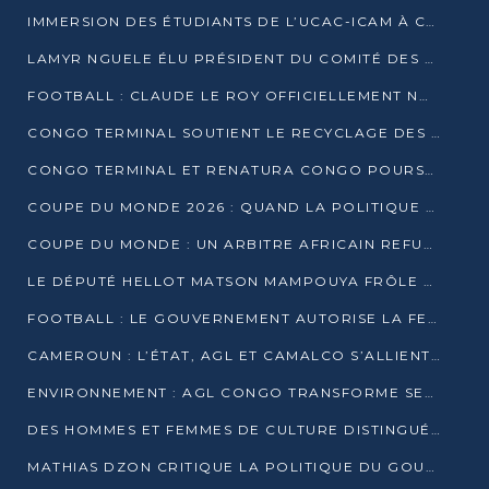
IMMERSION DES ÉTUDIANTS DE L’UCAC-ICAM À CONGO TERMINAL
LAMYR NGUELE ÉLU PRÉSIDENT DU COMITÉ DES MEMBRES D’HONNEUR DU PCT
FOOTBALL : CLAUDE LE ROY OFFICIELLEMENT NOMMÉ SÉLECTIONNEUR DU CONGO
CONGO TERMINAL SOUTIENT LE RECYCLAGE DES DÉCHETS PLASTIQUES À POINTE-NOIRE
CONGO TERMINAL ET RENATURA CONGO POURSUIVENT LEUR COMBAT POUR LA BIODIVERSITÉ
COUPE DU MONDE 2026 : QUAND LA POLITIQUE MENACE L’UNIVERSALITÉ DU FOOTBALL
COUPE DU MONDE : UN ARBITRE AFRICAIN REFUSÉ À L’ENTRÉE DES ÉTATS-UNIS
LE DÉPUTÉ HELLOT MATSON MAMPOUYA FRÔLE LA MORT LORS D’UNE EMBUSCADE DZNS LE POOL
FOOTBALL : LE GOUVERNEMENT AUTORISE LA FECOFOOT À OCCUPER LES COMPLEXES SPORTIFS
CAMEROUN : L’ÉTAT, AGL ET CAMALCO S’ALLIENT POUR UN MÉGA-PROJET FERROVIAIRE
ENVIRONNEMENT : AGL CONGO TRANSFORME SES DÉCHETS EN OUTILS DE FORMATION
DES HOMMES ET FEMMES DE CULTURE DISTINGUÉS POUR LEUR ENGAGEMENT PAR BANTOU CULTURE
MATHIAS DZON CRITIQUE LA POLITIQUE DU GOUVERNEMENT ET ALERTE SUR LA DETTE DU CONGO