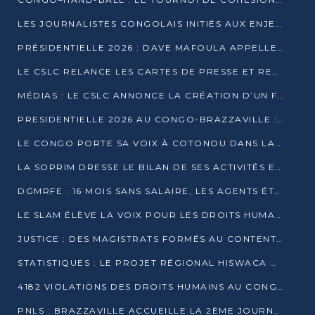
LES JOURNALISTES CONGOLAIS INITIÉS AUX ENJEUX DE L’ÉCONOMIE BLEUE
PRÉSIDENTIELLE 2026 : DAVE MAFOULA APPELLE LES CONGOLAIS À UN « NOUVEAU DÉPART »
LE CSLC RELANCE LES CARTES DE PRESSE ET RECONNAÎT OFFICIELLEMENT LES MÉDIAS EN LIGNE
MÉDIAS : LE CSLC ANNONCE LA CRÉATION D’UN FONDS D’APPUI À LA PRESSE
PRESIDENTIELLE 2026 AU CONGO-BRAZZAVILLE : UN CASTING ÉLARGI
LE CONGO PORTE SA VOIX À COTONOU DANS LA LUTTE CONTRE LA TUBERCULOSE
LA SOPRIM DRESSE LE BILAN DE SES ACTIVITÉS ET FIXE DE NOUVELLES PRIORITÉS
DGMRFE : 16 MOIS SANS SALAIRE, LES AGENTS ÉTOUFFENT DANS LE SILENCE
LE SLAM ÉLÈVE LA VOIX POUR LES DROITS HUMAINS À BRAZZAVILLE
JUSTICE : DES MAGISTRATS FORMÉS AU CONTENTIEUX DE LA PROPRIÉTÉ INTELLECTUELLE
STATISTIQUES : LE PROJET RÉGIONAL HISWACA OFFICIELLEMENT LANCÉ AU CONGO
4182 VIOLATIONS DES DROITS HUMAINS AU CONGO EN 2025 SELON LE CAD
PNLS : BRAZZAVILLE ACCUEILLE LA 2ÈME JOURNÉE SCIENTIFIQUE SUR LE VIH/SIDA