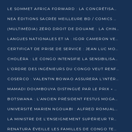
LE SOMMET AFRICA FORWARD : LA CONCRÉTISATION DE PARTENARIATS ÉQUILIBRÉS ET TOURNÉS VERS L’AVENIR ENTRE LE CONTINENT AFRICAIN ET LA FRANCE
NEA ÉDITIONS SACRÉE MEILLEURE BD / COMICS D’AFRIQUE AU KENYA
(MULTIMÉDIA) ZÉRO DROIT DE DOUANE : LA CHINE ET L’AFRIQUE VERS UNE PROXIMITÉ SANS PRÉCÉDENT (PAPIER GÉNÉRAL)
LANGUES NATIONALES ET IA : IGOR CAMERON VEUT ARRIMER LA STRATÉGIE IA À LA LOI SUR LA RECHERCHE
CERTIFICAT DE PRISE DE SERVICE : JEAN LUC MOUTHOU DÉMENT UNE « FAKE NEWS »
CHOLÉRA : LE CONGO INTENSIFIE LA SENSIBILISATION AU MARCHÉ DE TALANGAÏ
L’ORDRE DES INGÉNIEURS DU CONGO VEUT RENFORCER L’ÉTHIQUE ET LA CRÉDIBILITÉ DE LA PROFESSION
COSERCO : VALENTIN BOWAO ASSURERA L’INTÉRIM À LA TÊTE DU BUREAU EXÉCUTIF NATIONAL
MAMADI DOUMBOUYA DISTINGUÉ PAR LE PRIX « SUPER GRAND BÂTISSEUR BABACAR N’DIAYE »
BOTSWANA : L’ANCIEN PRÉSIDENT FESTUS MOGAE EST MORT À 86 ANS
UNIVERSITÉ MARIEN NGOUABI : ALFRED ROMUALD NGUYA POATY SOUTIENT UNE THÈSE SUR LE PARADOXE DE LA CROISSANCE EN ZONE CEMAC
LA MINISTRE DE L’ENSEIGNEMENT SUPÉRIEUR TRACE SA FEUILLE DE ROUTE
RENATURA ÉVEILLE LES FAMILLES DE CONGO TERMINAL À LA PROTECTION DE L’ENVIRONNEMENT