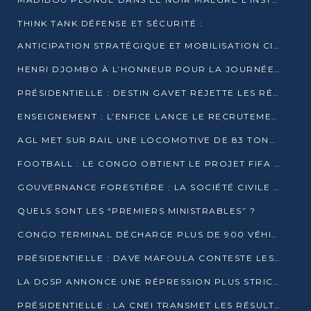
THINK TANK DÉFENSE ET SÉCURITÉ :
ANTICIPATION STRATÉGIQUE ET MOBILISATION CITOYENNE POUR NOTRE SOUVERAINETÉ NATIONALE
HENRI DJOMBO À L’HONNEUR POUR LA JOURNÉE MONDIALE DU THÉÂTRE
PRÉSIDENTIELLE : DESTIN GAVET REJETTE LES RÉSULTATS ET APPELLE À UN DIALOGUE NATIONAL
ENSEIGNEMENT : L’ENFICE LANCE LE RECRUTEMENT DE SA PREMIÈRE PROMOTION DE PROFESSEURS DES ÉCOLES
AGL MET SUR RAIL UNE LOCOMOTIVE DE 83 TONNES À POINTE-NOIRE
FOOTBALL : LE CONGO OBTIENT LE PROJET FIFA ARENA POUR SES 15 DÉPARTEMENTS
GOUVERNANCE FORESTIÈRE : LA SOCIÉTÉ CIVILE CONGOLAISE AFFICHE SES PRIORITÉS POUR 2026
QUELS SONT LES “PREMIERS MINISTRABLES” ?
CONGO TERMINAL DÉCHARGE PLUS DE 900 VÉHICULES EN QUELQUES HEURES
PRÉSIDENTIELLE : DAVE MAFOULA CONTESTE LES RÉSULTATS PROVISOIRES
LA DGSP ANNONCE UNE RÉPRESSION PLUS STRICTE CONTRE LES MOTO-TAXIS
PRÉSIDENTIELLE : LA CNEI TRANSMET LES RÉSULTATS PROVISOIRES À LA COUR CONSTITUTIONNELLE