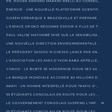
PR. ROGER ARMAND MAKANY RÉÉLU AU CONSEIL DE L’AUF
ÉNERGIE : UNE NOUVELLE PLATEFORME SCIENTIFIQUE POUR LA TRANSITION ÉNERGÉTIQUE EN AFRIQUE CENTRALE
GOZEM DÉBARQUE À BRAZZAVILLE ET PRÉPARE SON ARRIVÉE À POINTE-NOIRE
L’ESPACE OPOKO REDONNE ESPOIR À PLUS DE 775 ÉLÈVES AUTOCHTONES DANS LE NORD DU CONGO
PAUL VALISE MATOMBÉ MISE SUR LA SENSIBILISATION POUR ÉRAQUER LE GRAND BANDITISME
UNE NOUVELLE DIRECTION ENVIRONNEMENTALE POUR RENFORCER LA GESTION DES DONNÉES AU CONGO
LE PRÉSIDENT SASSOU N’GUESSO LANCE PAR ANTICIPATION LA 39ÈME JOURNÉE NATIONALE DE L’ARBRE
L’ASSOCIATION LES AMIS D’YVON KABA APPELLENT DENIS SASSOU N’GUESSO À SE PORTER CANDIDAT
CONGO : LE BCBTP SE MODERNISE POUR SES 40 ANS D’EXISTENCE
LA BANQUE MONDIALE ACCORDE 60 MILLIONS DE DOLLARS POUR LA RÉSILIENCE URBAINE AU CONGO
NKAYI : UN HOMME INTERPELLÉ POUR TRAFIC D’UN BÉBÉ CHIMPANZÉ
55 ÉTUDIANTS CONGOLAIS EN ROUTE POUR LES UNIVERSITÉS ALGÉRIENNES
LE GOUVERNEMENT CONGOLAIS SUSPEND L’IMPORTATION DES MACHETTES ET DES MOTOS
55 ÉTUDIANTS CONGOLAIS EN ROUTE POUR LES UNIVERSITÉS ALGÉRIENNES