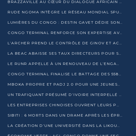
BRAZZAVILLE AU CŒUR DU DIALOGUE AFRICAIN SUR LES OBJECTIFS DE DÉVELOPPEMENT DURABLE
RUDE NGOMA INTÈGRE LE RÉSEAU MONDIAL SPUTNIK PRO APRÈS UNE FORMATION À MOSCOU
LUMIÈRES DU CONGO : DESTIN GAVET DÉDIE SON PRIX À L’UNITÉ NATIONALE ET À LA JEUNESSE
CONGO TERMINAL RENFORCE SON EXPERTISE AVEC NEUF NOUVEAUX FORMATEURS EN ENGINS PORTUAIRES
L’ARCHER PREND LE CONTRÔLE DE GINOV ET ACCÉLÈRE SON VIRAGE NUMÉRIQUE
LA BEAC ABAISSE SES TAUX DIRECTEURS POUR SOUTENIR LA CROISSANCE EN ZONE CEMAC
LE RUNR APPELLE À UN RENOUVEAU DE L’ENGAGEMENT MILITANT
CONGO TERMINAL FINALISE LE BATTAGE DES 558 PIEUX DU FUTUR QUAI DU MÔLE EST
MBOKA PROPRE ET PADJ 2.0 POUR UNE JEUNESSE PLUS AUTONOME
UN TRAFIQUANT PRÉSUMÉ D’IVOIRE INTERPELLÉ À DOLISIE
LES ENTREPRISES CHINOISES OUVRENT LEURS PORTES AUX JEUNES DIPLÔMÉS
SIBITI : 6 MORTS DANS UN DRAME APRÈS LES ÉPREUVES DU BEPC
LA CRÉATION D’UNE UNIVERSITÉ DANS LA LIKOUALA AU CŒUR D’UNE RÉFLEXION NATIONALE
ÉCONOMIE VERTE : AGL CONGO DONNE UNE SECONDE VIE À SES DÉCHETS INDUSTRIELS