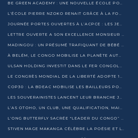
BE GREEN ACADEMY : UNE NOUVELLE ÉCOLE POUR LES MÉTIERS DE L’ÉCOLOGIE À POINTE-NOIRE
L’ÉCOLE PIERRE NZOKO RENAIT GRÂCE À LA FONDATION MUCODEC
JOURNÉE PORTES OUVERTES À L’ACPCE : LES JEUNES EN IMMERSION DANS L’ENTREPRISE
LETTRE OUVERTE A SON EXCELLENCE MONSIEUR DENIS SASSOU NGUESSO, PRESIDENT DE LAREPUBLIQUE DU CONGO
MADINGOU : UN PRÉSUMÉ TRAFIQUANT DE BÉBÉ CHIMPANZÉ FIXÉ SUR SON SORT LE 20 NOVEMBRE
À BELÉM, LE CONGO MOBILISE LA PLANÈTE AUTOUR DU FONDS BLEU POUR LE BASSIN DU CONGO
ULSAN HOLDING INVESTIT DANS LE FER CONGOLAIS
LE CONGRÈS MONDIAL DE LA LIBERTÉ ADOPTE 14 RÉSOLUTIONS HISTORIQUES
COP30 : LA BDEAC MOBILISE LES BAILLEURS POUR LE FONDS BLEU DU BASSIN DU CONGO
LES SOUVERAINISTES LANCENT LEUR BRANCHE JEUNE À BRAZZAVILLE
L’AS OTOHO, UN CLUB, UNE QUALIFICATION, MAIS ENCORE DES DOUTES
L’ONG BUTTERFLY SACRÉE “LEADER DU CONGO” AU PRIX D’EXCELLENCE 2025
STIVEN MAGE MAKANGA CÉLÈBRE LA POÉSIE ET L’HUMAIN AVEC SON RECUEIL “HECTARE”