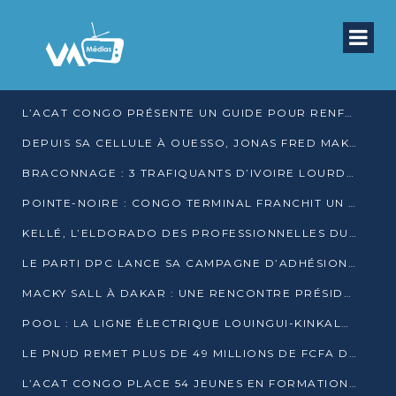
L’ACAT CONGO PRÉSENTE UN GUIDE POUR RENFORCER LES GARANTIES JUDICIAIRES EN GARDE À VUE
DEPUIS SA CELLULE À OUESSO, JONAS FRED MAKITA DÉNONCE CE QU’IL QUALIFIE DE DÉNI DE JUSTICE
BRACONNAGE : 3 TRAFIQUANTS D’IVOIRE LOURDEMENT CONDAMNÉS À DJAMBALA
POINTE-NOIRE : CONGO TERMINAL FRANCHIT UN CAP HISTORIQUE AVEC 99 MOUVEMENTS/HEURE
KELLÉ, L’ELDORADO DES PROFESSIONNELLES DU SEXE
LE PARTI DPC LANCE SA CAMPAGNE D’ADHÉSIONS ET VEUT STRUCTURER SA PRÉSENCE DANS LES 15 DÉPARTEMENTS
MACKY SALL À DAKAR : UNE RENCONTRE PRÉSIDENTIELLE QUI DIVISE L’OPINION SÉNÉGALAISE
POOL : LA LIGNE ÉLECTRIQUE LOUINGUI-KINKALA-BOKO MISE EN SERVICE
LE PNUD REMET PLUS DE 49 MILLIONS DE FCFA D’ÉQUIPEMENTS POUR ACCÉLÉRER LA NUMÉRISATION DU SYSTÈME DE SANTÉ
L’ACAT CONGO PLACE 54 JEUNES EN FORMATION PROFESSIONNELLE