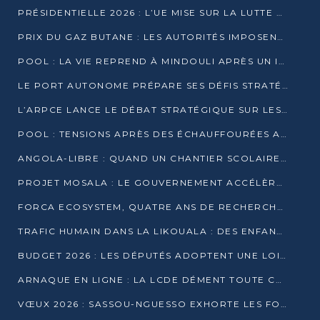
PRÉSIDENTIELLE 2026 : L’UE MISE SUR LA LUTTE CONTRE LA DÉSINFORMATION
PRIX DU GAZ BUTANE : LES AUTORITÉS IMPOSENT LE RESPECT DES PRIX RÉGLEMENTÉS
POOL : LA VIE REPREND À MINDOULI APRÈS UN INCIDENT ARMÉ SUR LA RN1
LE PORT AUTONOME PRÉPARE SES DÉFIS STRATÉGIQUES DE 2026
L’ARPCE LANCE LE DÉBAT STRATÉGIQUE SUR LES DONNÉES, L’IA ET LA FINANCE NUMÉRIQUE AU CONGO
POOL : TENSIONS APRÈS DES ÉCHAUFFOURÉES ARMÉES ENTRE DGSP ET EX-MILICIENS NINJA
ANGOLA-LIBRE : QUAND UN CHANTIER SCOLAIRE DEVIENT LE MIROIR D’UN CONGO EN MOUVEMENT
PROJET MOSALA : LE GOUVERNEMENT ACCÉLÈRE L’INSERTION DES JEUNES EN 2026
FORCA ECOSYSTEM, QUATRE ANS DE RECHERCHE DE TERRAIN AVANT UN LANCEMENT OFFICIEL EN 2026
TRAFIC HUMAIN DANS LA LIKOUALA : DES ENFANTS AUTOCHTONES RÉDUITS AU TRAVAIL FORCÉ
BUDGET 2026 : LES DÉPUTÉS ADOPTENT UNE LOI DES FINANCES DE PLUS DE 2500 MILLIARDS FCFA
ARNAQUE EN LIGNE : LA LCDE DÉMENT TOUTE CAMPAGNE DE RECRUTEMENT
VŒUX 2026 : SASSOU-NGUESSO EXHORTE LES FORCES VIVES À RENFORCER L’UNITÉ