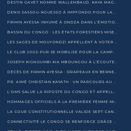
DESTIN GAVET NOMME WALLEMBAUD, KAYA MAGANE, BOUDZIKA ET MBOUSSA-ELLAH AUX COMMANDES DE SA CAMPAGNE
DENIS SASSOU-NGUESSO À IMPFONDO POUR LANCER LE CORRIDOR 13
FIRMIN AYESSA INHUMÉ À ONDZA DANS L’ÉMOTION ET LE RECUEILLEMENT
BASSIN DU CONGO : LES ÉTATS FORESTIERS MISENT SUR LES MARCHÉS CARBONE
LES SAGES DE MOUYONDZI APPELLENT À VOTER DENIS SASSOU-NGUESSO
LE CLUB 2002-PUR SE MOBILISE POUR LA CAMPAGNE
JOSEPH KIGNOUMBI KIA MBOUNGOU À L’ÉCOUTE DE TALANGAÏ
DÉCÈS DE FIRMIN AYESSA : DRAPEAUX EN BERNE LUNDI
PR. AIMÉ CHRISTIAN KAYATH : UN PARCOURS AU SERVICE DE LA RECHERCHE ET DE L’INNOVATION
L’OMS SALUE LA RIPOSTE DU CONGO ET APPELLE À DES RÉFORMES DURABLES
HOMMAGES OFFICIELS À LA PREMIÈRE FEMME MINISTRE DU CONGO
LA COUR CONSTITUTIONNELLE VALIDE SEPT CANDIDATURES POUR LA PRÉSIDENTIELLE
CONNECTIVITÉ LE CONGO SE RENFORCE GRÂCE AU CÂBLE 2AFRICA