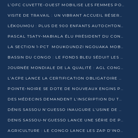
L’OFC CUVETTE-OUEST MOBILISE LES FEMMES POUR ACCUEILLIR LE PRÉSIDENT DE LA RÉPUBLIQUE
VISITE DE TRAVAIL : UN VIBRANT ACCUEIL RÉSERVÉ À DENIS SASSOU-N’GUESSO PAR L’ASSOCIATION « LES AMIS DE WOMO »
LÉKOUMOU : PLUS DE 900 ENFANTS AUTOCHTONES REÇOIVENT DES KITS SCOLAIRES GRÂCE À L’ESPACE OPOKO
PASCAL TSATY-MABIALA ÉLU PRÉSIDENT DU CONSEIL NATIONAL DE L’UPADS
LA SECTION 1-PCT MOUKOUNDZI NGOUAKA MOBILISE 100 000 FCFA POUR LE 6ᵉ CONGRÈS DU PARTI
BASSIN DU CONGO : LE FONDS BLEU SÉDUIT LES BAILLEURS À BELÉM
JOURNÉE MONDIALE DE LA QUALITÉ : AGL CONGO FORME ET SENSIBILISE LES JEUNES TALENTS
L’ACPE LANCE LA CERTIFICATION OBLIGATOIRE DES CONTRATS DE TRAVAIL DES TRANSPORTEURS
POINTE-NOIRE SE DOTE DE NOUVEAUX ENGINS POUR L’ASSAINISSEMENT ET L’ENTRETIEN ROUTIER
DES MÉDECINS DEMANDENT L’INSCRIPTION DU TRAITEMENT DU PIED-BOT DANS LES CURSUS UNIVERSITAIRES
DÉNIS SASSOU N’GUESSO INAUGURE L’USINE DE VALORISATION DU GAZ ASSOCIÉ
DENIS SASSOU-N’GUESSO LANCE UNE SÉRIE DE PROJETS DANS LE KOUILOU
AGRICULTURE : LE CONGO LANCE LES ZAP D’INONI ET YONO