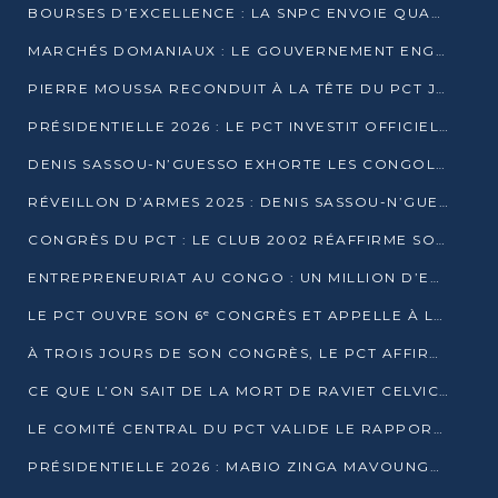
BOURSES D’EXCELLENCE : LA SNPC ENVOIE QUATRE NOUVEAUX TALENTS CONGOLAIS SE FORMER À BAKOU
MARCHÉS DOMANIAUX : LE GOUVERNEMENT ENGAGE LA STRUCTURATION DES TAXES D’ASSAINISSEMENT
PIERRE MOUSSA RECONDUIT À LA TÊTE DU PCT JUSQU’EN 2031
PRÉSIDENTIELLE 2026 : LE PCT INVESTIT OFFICIELLEMENT DENIS SASSOU NGUESSO
DENIS SASSOU-N’GUESSO EXHORTE LES CONGOLAIS À L’UNITÉ ET AU FAIR-PLAY DÉMOCRATIQUE EN 2026
RÉVEILLON D’ARMES 2025 : DENIS SASSOU-N’GUESSO GARANTIT DES ÉLECTIONS 2026 PAISIBLES ET SÉCURISÉES
CONGRÈS DU PCT : LE CLUB 2002 RÉAFFIRME SON SOUTIEN À DENIS SASSOU-N’GUESSO POUR 2026
ENTREPRENEURIAT AU CONGO : UN MILLION D’EUROS POUR FINANCER LES STARTUPS DÈS 2026
LE PCT OUVRE SON 6ᵉ CONGRÈS ET APPELLE À LA CANDIDATURE DE DENIS SASSOU NGUESSO
À TROIS JOURS DE SON CONGRÈS, LE PCT AFFIRME AVOIR ATTEINT TOUS SES OBJECTIFS
CE QUE L’ON SAIT DE LA MORT DE RAVIET CELVIC N’TSIANTSIE
LE COMITÉ CENTRAL DU PCT VALIDE LE RAPPORT DU CONGRÈS ET SOUTIENT DENIS SASSOU N’GUESSO
PRÉSIDENTIELLE 2026 : MABIO ZINGA MAVOUNGOU DÉCLARE SA CANDIDATURE ET CHARGE LE BILAN DU PCT