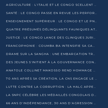
AGRICULTURE : L’ITALIE ET LE CONGO SCELLENT UN PARTENARIAT POUR UNE PRODUCTION LOCALE DURABLE
SANTÉ : LE CONGO PASSE EN REVUE LES PERFORMANCES DE SES HÔPITAUX À MI-PARCOURS
ENSEIGNEMENT SUPÉRIEUR : LE CONGO ET LE PNUD VEULENT RAPPROCHER LA FORMATION UNIVERSITAIRE DES BESOINS DU MARCHÉ DE L’EMPLOI
QUATRE PRÉSUMÉS DÉLINQUANTS FAUNIQUES ATTENDUS DEVANT LA JUSTICE POUR TRAFIC D’IVOIRE
JUSTICE : LE CONGO LANCE DES CLINIQUES JURIDIQUES POUR RAPPROCHER LE DROIT DES CITOYENS
FRANCOPHONIE : COUMBA BA INTENSIFIE SA CAMPAGNE POUR LA SUCCESSION À LA TÊTE DE L’OIF
DRAME SUR LA SANGHA : UNE EMBARCATION TRANSPORTANT DES FIDÈLES DE « NZAMBÉ YA L’HUILE » FAIT NAUFRAGE À OUESSO
DES JEUNES S’INITIENT À LA GOUVERNANCE CONTINENTALE À BRAZZAVILLE
ANATOLE COLLINET MAKOSSO REND HOMMAGE À JEAN-PAUL PIGASSE
70 ANS APRÈS SA CRÉATION, LA CNS ENGAGE LE VIRAGE DE LA DIGITALISATION
LUTTE CONTRE LA CORRUPTION : LA HALC APPELLE À PASSER DES DISCOURS AUX ACTES
LA SNPC CÉLÈBRE LES MÉDAILLÉS CONGOLAIS DES OLYMPIADES PANAFRICAINES DE MATHÉMATIQUES 2026
66 ANS D’INDÉPENDANCE, 30 ANS D’AGRESSION RWANDAISE : 4 PRÉSIDENCES, UN ÉCHEC COLLECTIF