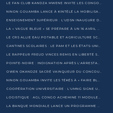
LE FAN CLUB KANDZA MWENE INVITE LES CONGOLAIS À UNE FORTE AFFLUENCE AU STADE DE KINTÉLÉ
NINON GOUAMBA LANCE À KINTÉLÉ LA MOBILISATION POUR L’INVESTITURE DR DSN
ENSEIGNEMENT SUPÉRIEUR : L’UDSN INAUGURE DES LABORATOIRES POUR BOOSTER LA FORMATION PRATIQUE
LA « VAGUE BLEUE » SE PRÉPARE À UN 16 AVRIL HISTORIQUE
LE CRS ALLIE EAU POTABLE ET AGRICULTURE SCOLAIRE AU CŒUR DE LA TRANSFORMATION DES ÉCOLES RURALES
CANTINES SCOLAIRES : LE PAM ET LES ÉTATS-UNIS AU CONTACT DES ÉCOLIERS DE KINKALA
LE RAPPEUR FREUD VINCES REMIS EN LIBERTÉ SOUS PRESSION MÉDIATIQUE
POINTE-NOIRE : INDIGNATION APRÈS L’ARRESTATION DU RAPPEUR FREUD VINCES
OWEN OKANDZE SACRÉ VAINQUEUR DU CONCOURS SLAM POUR LA VIE
NINON GOUAMBA INVITE LES TÉKÉS À « FAIRE BLOC » POUR PESER DANS LE DÉBAT NATIONAL
COOPÉRATION UNIVERSITAIRE : L’UMNG SIGNE UN ACCORD STRATÉGIQUE AVEC L’UNIVERSITÉ HAINAN EN CHINE
LOGISTIQUE : AGL CONGO ACHEMINE 11 MODULES GÉANTS JUSQU’À BRAZZAVILLE
LA BANQUE MONDIALE LANCE UN PROGRAMME DE 394 MILLIONS DE DOLLARS POUR LE BASSIN DU CONGO