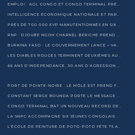
EMPLOI : AGL CONGO ET CONGO TERMINAL PRÉSÉLECTIONNENT PLUS DE 70 JEUNES À POINTE-NOIRE
INTELLIGENCE ÉCONOMIQUE NATIONALE ET PARTENARIATS INTERNATIONAUX : VERS UNE DOCTRINE SOUVERAINE DE SÉCURITÉ ÉCONOMIQUE
PRÈS DE 700 000 EVP MANUTENTIONNÉS EN SIX MOIS PAR CONGO TERMINAL
RNP : DJOUBE NGOH CHARNEL BERICHE PREND LES RÊNES DU PARTI
BURKINA FASO : LE GOUVERNEMENT LANCE « VACANCES UTILES 2026 » POUR FORMER LES ÉLÈVES À 15 MÉTIERS
LES DIABLES ROUGES TERMINENT DEUXIÈMES AU CHAMPIONNAT D’AFRIQUE ZONE 3
66 ANS D’INDEPENDANCE, 30 ANS D’AGRESSION RWAN DAISE : 4 PRESIDENCES, UN ECHEC COLLECTIF
PORT DE POINTE-NOIRE : LE MÔLE EST PREND FORME ET VISE LES GÉANTS DES MERS
CONSTANT SERGE BOUNDA PORTE LE MESSAGE DE COMPASSION DE DENIS SASSOU NGUESSO EN IRAN
CONGO TERMINAL BAT UN NOUVEAU RECORD DE PRODUCTIVITÉ AU PORT DE POINTE-NOIRE
LA SNPC ACCOMPAGNE SIX JEUNES CONGOLAIS AUX OLYMPIADES PANAFRICAINES DE MATHÉMATIQUES
L’ÉCOLE DE PEINTURE DE POTO-POTO FÊTE 75 ANS AU SERVICE DE L’ART CONGOLAIS