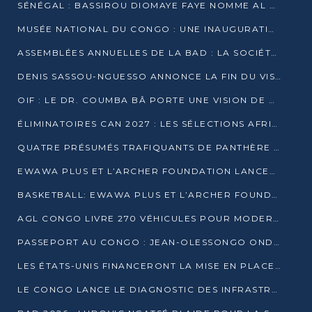
SÉNÉGAL : BASSIROU DIOMAYE FAYE NOMME AL AMINOU LÔ PREMIER MINISTRE
MUSÉE NATIONAL DU CONGO : UNE INAUGURATION PORTEUSE D’ESPOIR POUR LA CULTURE
ASSEMBLÉES ANNUELLES DE LA BAD : LA SOCIÉTÉ CIVILE CONGOLAISE À LA RECHERCHE DE PARTENAIRES POUR SES PROJETS
DENIS SASSOU-NGUESSO ANNONCE LA FIN DU VISA POUR LES AFRICAINS EN 2027
OIF : LE DR. COUMBA BÂ PORTE UNE VISION DE DIALOGUE, DE STABILITÉ ET DE RÉFORME À LA TÊTE
ÉLIMINATOIRES CAN 2027 : LES SÉLECTIONS AFRICAINES CONNAISSENT LEURS ADVERSAIRES
QUATRE PRÉSUMÉS TRAFIQUANTS DE PANTHÈRE ARRÊTÉS À EWO
EWAWA PLUS ET L’ARCHER FOUNDATION LANCENT UN CAMP DE BASKET POUR LES JEUNES À BRAZZAVILLE
BASKETBALL: EWAWA PLUS ET L’ARCHER FOUNDATION LANCENT UN CAMP POUR LES JEUNES
AGL CONGO LIVRE 270 VÉHICULES POUR MODERNISER LE TRANSPORT URBAIN
PASSEPORT AU CONGO : JEAN-OLESSONGO ONDAYE VEUT METTRE FIN AUX LENTEURS ADMINISTRATIVES
LES ÉTATS-UNIS FINANCERONT LA MISE EN PLACE DE JUSQU’À 50 CLINIQUES DE LUTTE CONTRE L’EBOLA
LE CONGO LANCE LE DIAGNOSTIC DES INFRASTRUCTURES SPORTIVES DU COMPLEXE DE KINTÉLÉ