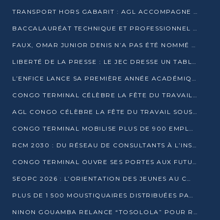
TRANSPORT HORS GABARIT : AGL ACCOMPAGNE LE DÉVELOPPEMENT DU SECTEUR BRASSICOLE AU CONGO
BACCALAURÉAT TECHNIQUE ET PROFESSIONNEL : 16 352 CANDIDATS LANCÉS DANS LES ÉPREUVES D’EPS
FAUX, OMAR JUNIOR DENIS N’A PAS ÉTÉ NOMMÉ AIDE DE CAMP ADJOINT DE DENIS SASSOU NGUESSO
LIBERTÉ DE LA PRESSE : LE JEC DRESSE UN TABLEAU PRÉOCCUPANT AU CONGO
L’ENFICE LANCE SA PREMIÈRE ANNÉE ACADÉMIQUE AVEC 100 FUTURS ENSEIGNANTS
CONGO TERMINAL CÉLÈBRE LA FÊTE DU TRAVAIL AVEC SES COLLABORATEURS À POINTE-NOIRE
AGL CONGO CÉLÈBRE LA FÊTE DU TRAVAIL SOUS LE SIGNE DE LA COHÉSION
CONGO TERMINAL MOBILISE PLUS DE 900 EMPLOYÉS AUTOUR DE LA SÉCURITÉ AU TRAVAIL
RCM 2030 : DU RÉSEAU DE CONSULTANTS À L’INSTRUMENT DE PUISSANCE EN AFRIQUE FRANCOPHONE
CONGO TERMINAL OUVRE SES PORTES AUX FUTURS INGÉNIEURS AU FORUM DES MÉTIERS D’UCAC-ICAM
SEOPC 2026 : L’ORIENTATION DES JEUNES AU CŒUR DE LA DEUXIÈME ÉDITION
PLUS DE 1 500 MOUSTIQUAIRES DISTRIBUÉES PAR AGL ET CONGO TERMINAL DANS LA LUTTE CONTRE LE PALUDISME
NINON GOUAMBA RELANCE “TOSOLOLA” POUR RENFORCER LE DIALOGUE AVEC LES CITOYENS