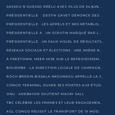
SASSOU N’GUESSO RÉÉLU AVEC PLUS DE 94,82% DES VOIX
PRÉSIDENTIELLE : DESTIN GAVET DÉNONCE DES IRRÉGULARITÉS ET REVENDIQUE LA VICTOIRE
PRÉSIDENTIELLE : LES APPELS ET SMS RÉTABLIS, INTERNET RESTE BLOQUÉ
PRÉSIDENTIELLE A : UN SCRUTIN MARQUÉ PAR LA COUPURE D’INTERNET ET UNE AFFLUENCE TIMIDE À BRAZZAVILLE
PRÉSIDENTIELLE : UN FAUX VISUEL DE RÉSULTATS CIRCULE
RÉSEAUX SOCIAUX ET ÉLECTIONS : UNE ARÈNE NUMÉRIQUE EN PLEINE MUTATION AU CONGO
À FREETOWN, MEER MISE SUR LE REFROIDISSEMENT PASSIF FACE À LA CHALEUR EXTRÊME
BOUEMBA : LA DIRECTION LOCALE DE CAMPAGNE DE DENIS SASSOU N’GUESSO MULTIPLIE LES ACTIVITÉS DE MOBILISATION
ROCH BREDIN BISSALA NKOUNKOU APPELLE LA JEUNESSE DE GOMA TSÉ-TSÉ À UN VOTE MASSIF POUR DENIS SASSOU NGUESSO
CONGO TERMINAL OUVRE SES PORTES AUX ÉTUDIANTS EN TRANSPORT ET LOGISTIQUE
ONU : ADEBAYOR SOUTIENT MACKY SALL
TBC CÉLÈBRE LES FEMMES ET LEUR ENGAGEMENT À L’OCCASION DU 8 MARS
AGL CONGO RÉUSSIT LE TRANSPORT DE 19 MODULES HORS GABARIT ENTRE POINTE-NOIRE ET BRAZZAVILLE