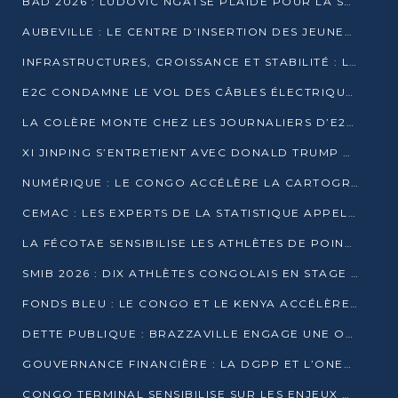
BAD 2026 : LUDOVIC NGATSÉ PLAIDE POUR LA SOUVERAINETÉ FINANCIÈRE AFRICAINE
AUBEVILLE : LE CENTRE D’INSERTION DES JEUNES PRÊT À OUVRIR SES PORTES
INFRASTRUCTURES, CROISSANCE ET STABILITÉ : LA GUINÉE AFFÛTE SES AMBITIONS
E2C CONDAMNE LE VOL DES CÂBLES ÉLECTRIQUES APRÈS UNE VIDÉO VIRALE
LA COLÈRE MONTE CHEZ LES JOURNALIERS D’E2C QUI DÉNONCENT 20 ANS DE PRÉCARITÉ
XI JINPING S’ENTRETIENT AVEC DONALD TRUMP À BEIJING
NUMÉRIQUE : LE CONGO ACCÉLÈRE LA CARTOGRAPHIE DE SES INFRASTRUCTURES DIGITALES
CEMAC : LES EXPERTS DE LA STATISTIQUE APPELLENT À RENFORCER LA SÉCURISATION DES DONNÉES
LA FÉCOTAE SENSIBILISE LES ATHLÈTES DE POINTE-NOIRE À L’HYGIÈNE ALIMENTA
SMIB 2026 : DIX ATHLÈTES CONGOLAIS EN STAGE AU KENYA
FONDS BLEU : LE CONGO ET LE KENYA ACCÉLÈRENT LA MOBILISATION DES FINANCEMENTS
DETTE PUBLIQUE : BRAZZAVILLE ENGAGE UNE OPÉRATION DE RACHAT DE 575 MILLIONS DE DOLLARS
GOUVERNANCE FINANCIÈRE : LA DGPP ET L’ONEC-C VERS UN PARTENARIAT POUR ASSAINIR LES ENTREPRISES PUBLIQUES
CONGO TERMINAL SENSIBILISE SUR LES ENJEUX DE LA SANTÉ MENTALE EN