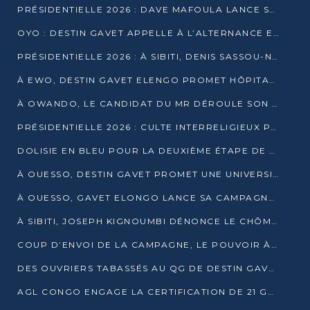
PRÉSIDENTIELLE 2026 : DAVE MAFOULA LANCE SA « VAGUE DU NOUVEAU DÉPART » À IMPFONDO
OYO : DESTIN GAVET APPELLE À L’ALTERNANCE ET À LA RESPONSABILITÉ DE LA JEUNESSE
PRÉSIDENTIELLE 2026 : À SIBITI, DENIS SASSOU-N’GUESSO PARIE SUR LES RESSOURCES DE LA LEKOUMOU
À EWO, DESTIN GAVET ELENGO PROMET HÔPITAL, CHEMIN DE FER ET AUDIT DES FINANCES PUBLIQUES
À OWANDO, LE CANDIDAT DU MR DÉROULE SON PROGRAMME DE “CHANGEMENT”
PRÉSIDENTIELLE 2026 : CULTE INTERRELIGIEUX POUR LA PAIX À OUENZÉ
DOLISIE EN BLEU POUR LA DEUXIÈME ÉTAPE DE CAMPAGNE DE DSN
À OUESSO, DESTIN GAVET PROMET UNE UNIVERSITÉ POUR LA SANGHA
À OUESSO, GAVET ELONGO LANCE SA CAMPAGNE SOUS LE SIGNE DU RENOUVEAU
À SIBITI, JOSEPH KIGNOUMBI DÉNONCE LE CHÔMAGE ET LES DÉFAILLANCES DE L’ÉTAT
COUP D’ENVOI DE LA CAMPAGNE, LE POUVOIR À POINTE-NOIRE, L’OPPOSITION À OUESSO ET SIBITI
DES OUVRIERS TABASSÉS AU QG DE DESTIN GAVET À 24 HEURES DE L’OUVERTURE DE LA CAMPAGNE
AGL CONGO ENGAGE LA CERTIFICATION DE 21 GRUTIERS AUX NORMES INTERNATIONALES