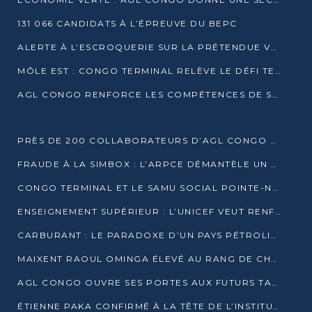
131 066 CANDIDATS À L’ÉPREUVE DU BEPC
ALERTE À L’ESCROQUERIE SUR LA PRÉTENDUE VENTE DE PARCELLES AFAT
MÔLE EST : CONGO TERMINAL RELÈVE LE DÉFI TECHNIQUE DES SABLES BITUMINEUX
AGL CONGO RENFORCE LES COMPÉTENCES DE SES ÉQUIPES AVEC LA CERTIFICATION CACES® R483
PRÈS DE 200 COLLABORATEURS D’AGL CONGO EN FORMATION JUSQU’EN JUILLET
FRAUDE À LA SIMBOX : L’ARPCE DÉMANTÈLE UN RÉSEAU UTILISANT DES CARTES SIM OUGANDAISES
CONGO TERMINAL ET LE SAMU SOCIAL POINTE-NOIRE RENOUVELLENT LEUR PARTENARIAT EN FAVEUR DES JEUNES VULNÉRABLES
ENSEIGNEMENT SUPÉRIEUR : L’UNICEF VEUT RENFORCER LA RECHERCHE SUR LES QUESTIONS DE L’ENFANCE
CARBURANT : LE PARADOXE D’UN PAYS PÉTROLIER CONFRONTÉ À DES PÉNURIES RÉCURRENTES
MAIXENT RAOUL OMINGA ÉLEVÉ AU RANG DE CHEVALIER DE L’ORDRE DE L’AMITIÉ ENTRE LA RUSSIE ET LE CONGO
AGL CONGO OUVRE SES PORTES AUX FUTURS TALENTS DE LA LOGISTIQUE
ÉTIENNE PAKA CONFIRMÉ À LA TÊTE DE L’INSTITUT GÉOGRAPHIQUE NATIONAL