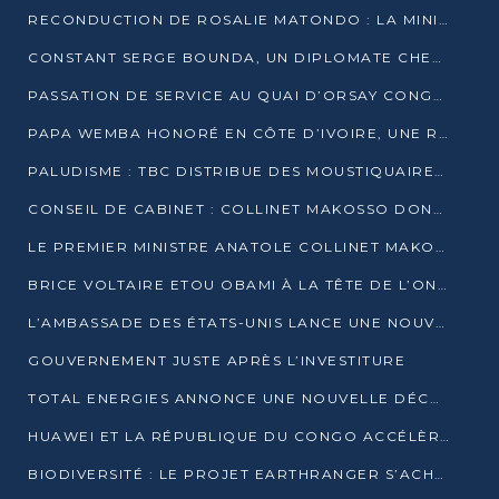
RECONDUCTION DE ROSALIE MATONDO : LA MINISTRE PROMET D’ACCÉLÉRER LE TRAITEMENT DES DOSSIERS ET DE RELEVER DE NOUVEAUX DÉFIS
CONSTANT SERGE BOUNDA, UN DIPLOMATE CHEVRONNÉ AUX COMMANDES DES AFFAIRES ÉTRANGÈRES
PASSATION DE SERVICE AU QUAI D’ORSAY CONGOLAIS : GAKOSSO PASSE LE FLAMBEAU À BOUNDA
PAPA WEMBA HONORÉ EN CÔTE D’IVOIRE, UNE RUE PORTE DÉSORMAIS SON NOM
PALUDISME : TBC DISTRIBUE DES MOUSTIQUAIRES DANS DEUX CSI DE BRAZZAVILLE
CONSEIL DE CABINET : COLLINET MAKOSSO DONNE SES DERNIÈRES ORIENTATIONS
LE PREMIER MINISTRE ANATOLE COLLINET MAKOSSO DÉMISSIONNE AVEC SON GOUVERNEMENT
BRICE VOLTAIRE ETOU OBAMI À LA TÊTE DE L’ONEC-C POUR TROIS ANS
L’AMBASSADE DES ÉTATS-UNIS LANCE UNE NOUVELLE COHORTE DU PROGRAMME ACCESS MICRO-SCHOLARSHIP
GOUVERNEMENT JUSTE APRÈS L’INVESTITURE
TOTAL ENERGIES ANNONCE UNE NOUVELLE DÉCOUVERTE D’HYDROCARBURES SUR LE PERMIS MOHO AU LARGE DU CONGO
HUAWEI ET LA RÉPUBLIQUE DU CONGO ACCÉLÈRENT LEUR PARTENARIAT
BIODIVERSITÉ : LE PROJET EARTHRANGER S’ACHÈVE, MAIS LES DÉFIS DEMEURENT