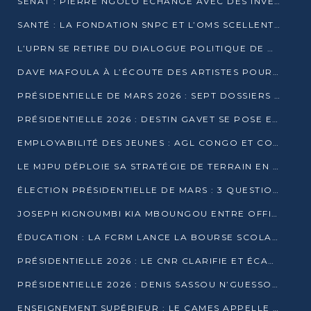
SÉNAT : PIERRE NGOLO ÉCHANGE AVEC DES INVESTISSEURS DU NUMÉRIQUE
SANTÉ : LA FONDATION SNPC ET L’OMS SCELLENT UN PARTENARIAT STRATÉGIQUE DE TROIS ANS
L’UPRN SE RETIRE DU DIALOGUE POLITIQUE DE DJAMBALA : TENSIONS DANS LE PRÉ-ÉLECTORAL CONGOLAIS
DAVE MAFOULA À L’ÉCOUTE DES ARTISTES POUR REDÉFINIR SA POLITIQUE CULTURELLE
PRÉSIDENTIELLE DE MARS 2026 : SEPT DOSSIERS DE CANDIDATURE ENREGISTRÉS À LA CLÔTURE DES DÉPÔTS
PRÉSIDENTIELLE 2026 : DESTIN GAVET SE POSE EN CANDIDAT DU « RAS-LE-BOL »
EMPLOYABILITÉ DES JEUNES : AGL CONGO ET CONGO TERMINAL S’ALLIENT À UCAC-ICAM
LE MJPU DÉPLOIE SA STRATÉGIE DE TERRAIN EN FAVEUR DE DSN
ÉLECTION PRÉSIDENTIELLE DE MARS : 3 QUESTIONS À UN EXPERT CONGOLAIS DE LA CYBERSÉCURITÉ
JOSEPH KIGNOUMBI KIA MBOUNGOU ENTRE OFFICIELLEMENT EN COURSE POUR LA PRÉSIDENTIELLE
ÉDUCATION : LA FCRM LANCE LA BOURSE SCOLAIRE FRANCINE-NTOUMI POUR PROMOUVOIR LES FILIÈRES SCIENTIFIQUES
PRÉSIDENTIELLE 2026 : LE CNR CLARIFIE ET ÉCARTE LA CANDIDATURE DU PASTEUR NTUMI
PRÉSIDENTIELLE 2026 : DENIS SASSOU N’GUESSO ANNONCE OFFICIELLEMENT SA CANDIDATURE
ENSEIGNEMENT SUPÉRIEUR : LE CAMES APPELLE À UNE UNIVERSITÉ AFRICAINE AXÉE SUR L’EMPLOYABILITÉ