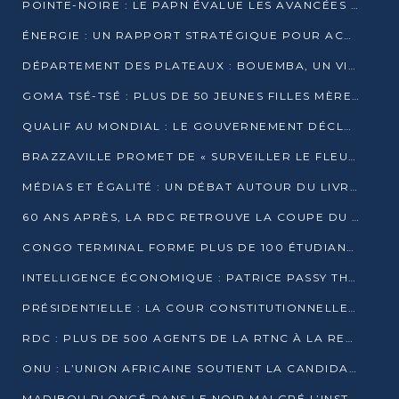
POINTE-NOIRE : LE PAPN ÉVALUE LES AVANCÉES DU MÔLE EST
ÉNERGIE : UN RAPPORT STRATÉGIQUE POUR ACCÉLÉRER LA TRANSITION AU CONGO
DÉPARTEMENT DES PLATEAUX : BOUEMBA, UN VIVIER ÉCONOMIQUE PRÊT À EXPLOSER
GOMA TSÉ-TSÉ : PLUS DE 50 JEUNES FILLES MÈRES SENSIBILISÉES À LA SANTÉ SEXUELLE
QUALIF AU MONDIAL : LE GOUVERNEMENT DÉCLARE LA JOURNÉE DU 1ER AVRIL 2026 CHÔMÉE ET PAYÉE
BRAZZAVILLE PROMET DE « SURVEILLER LE FLEUVE » APRÈS LA QUALIFICATION DE LA RDC AU MONDIAL
MÉDIAS ET ÉGALITÉ : UN DÉBAT AUTOUR DU LIVRE « CES FEMMES QUI REPRENNENT LE POUVOIR SUR LEUR VIE »
60 ANS APRÈS, LA RDC RETROUVE LA COUPE DU MONDE
CONGO TERMINAL FORME PLUS DE 100 ÉTUDIANTS AUX TECHNIQUES D’EMBAUCHE
INTELLIGENCE ÉCONOMIQUE : PATRICE PASSY THÉORISE UNE STRATÉGIE ADAPTÉE AUX CONTEXTES FRAGMENTÉS
PRÉSIDENTIELLE : LA COUR CONSTITUTIONNELLE CONFIRME LA VICTOIRE DE SASSOU NGUESSO AVEC 94,90 % DES SUFFRAGES
RDC : PLUS DE 500 AGENTS DE LA RTNC À LA RETRAITE, UNE PAGE SE TOURNE
ONU : L’UNION AFRICAINE SOUTIENT LA CANDIDATURE DE MACKY SALL
MADIBOU PLONGÉ DANS LE NOIR MALGRÉ L’INSTALLATION D’UN NOUVEAU TRANSFORMATEUR