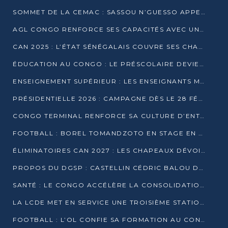
SOMMET DE LA CEMAC : SASSOU N’GUESSO APPELLE À LA VIGILANCE FACE AUX RISQUES ÉCONOMIQUES
AGL CONGO RENFORCE SES CAPACITÉS AVEC UNE GRUE DE 250 TONNES
CAN 2025 : L’ÉTAT SÉNÉGALAIS COUVRE SES CHAMPIONS D’AFRIQUE DE RÉCOMPENSES EXCEPTIONNELLES
ÉDUCATION AU CONGO : LE PRÉSCOLAIRE DEVIENT OBLIGATOIRE, LE BTS CONSACRÉ DIPLÔME D’ÉTAT
ENSEIGNEMENT SUPÉRIEUR : LES ENSEIGNANTS MAINTIENNENT LA GRÈVE ET EXIGENT UN ACCORD ÉCRIT AVEC L’ÉTAT
PRÉSIDENTIELLE 2026 : CAMPAGNE DÈS LE 28 FÉVRIER, SCRUTIN LES 12 ET 15 MARS
CONGO TERMINAL RENFORCE SA CULTURE D’ENTREPRISE AVEC LE PROGRAMME « WIN TOGETHER »
FOOTBALL : BOREL TOMANDZOTO EN STAGE EN ESPAGNE AVEC POLISSYA FC
ÉLIMINATOIRES CAN 2027 : LES CHAPEAUX DÉVOILÉS, LE CONGO FIXÉ SUR SON SORT
PROPOS DU DGSP : CASTELLIN CÉDRIC BALOU DÉNONCE DES PROPOS INTIMIDANTS
SANTÉ : LE CONGO ACCÉLÈRE LA CONSOLIDATION DE L’OFFRE DE SOINS
LA LCDE MET EN SERVICE UNE TROISIÈME STATION D’EAU POTABLE À MFILOU
FOOTBALL : L’OL CONFIE SA FORMATION AU CONGOLAIS CHRISTIAN BASSILA