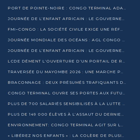
PORT DE POINTE-NOIRE : CONGO TERMINAL ADAPTE SON DRAGAGE AUX SABLES BITUMINEUX
JOURNÉE DE L’ENFANT AFRICAIN : LE GOUVERNEMENT RÉAFFIRME SON ENGAGEMENT POUR L’ACCÈS À L’EAU ET À L’ASSAINISSEMENT
FMI–CONGO : LA SOCIÉTÉ CIVILE EXIGE UNE RÉFORME DE LA FISCALITÉ PÉTROLIÈRE
JOURNÉE MONDIALE DES OCÉANS : AGL CONGO MOBILISE SES COLLABORATEURS POUR LA PRÉSERVATION DE LA BIODIVERSITÉ MARINE
JOURNÉE DE L’ENFANT AFRICAIN : LE GOUVERNEMENT MOBILISÉ POUR L’HYGIÈNE DANS LES ORPHELINATS
LCDE DÉMENT L’OUVERTURE D’UN PORTAIL DE RECRUTEMENT ET APPELLE À LA VIGILANCE
TRAVERSÉE DU MAYOMBE 2026 : UNE MARCHE POUR SENSIBILISER ET DÉPISTER AU DIABÈTE
BRACONNAGE : DEUX PRÉSUMÉS TRAFIQUANTS D’HIPPOPOTAME ÉCROUÉS À BRAZZAVILLE
CONGO TERMINAL OUVRE SES PORTES AUX FUTURS INGÉNIEURS DE L’UCAC-ICAM
PLUS DE 700 SALARIÉS SENSIBILISÉS À LA LUTTE CONTRE LA TUBERCULOSE À CONGO TERMINAL
PLUS DE 149 000 ÉLÈVES À L’ASSAUT DU DERNIER CEPE
ENVIRONNEMENT: CONGO TERMINAL AGIT SUR LE TERRAIN ET FORME LES PLUS JEUNES
« LIBÉREZ NOS ENFANTS » : LA COLÈRE DE PLUSIEURS MÈRES À BRAZZAVILLE CONTRE LA DGSP