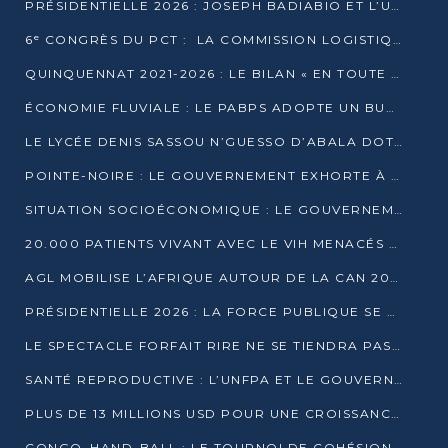
PRÉSIDENTIELLE 2026 : JOSEPH BADIABIO ET L’UDH-YUKI JOUENT LA PRUDENCE
6ᵉ CONGRÈS DU PCT : LA COMMISSION LOGISTIQUE ASSURE LA DISTRIBUTION DES KITS
QUINQUENNAT 2021-2026 : LE BILAN « EN TOUTE TRANSPARENCE » PRÉSENTÉ À LA PRESSE
ÉCONOMIE FLUVIALE : LE PABPS ADOPTE UN BUDGET 2026 DE PLUS DE 2,7 MILLIARDS FCFA
LE LYCÉE DENIS SASSOU N’GUESSO D’ABALA DOTÉ D’UNE SALLE MULTIMÉDIA
POINTE-NOIRE : LE GOUVERNEMENT EXHORTE À UN USAGE RESPONSABLE DU NOUVEAU MATÉRIEL MUNICIPAL
SITUATION SOCIOÉCONOMIQUE : LE GOUVERNEMENT INTERPELLÉ DEVANT LE SÉNAT
20.000 PATIENTS VIVANT AVEC LE VIH MENACÉS D’ARRÊT DE TRAITEMENT
AGL MOBILISE L’AFRIQUE AUTOUR DE LA CAN 2025
PRÉSIDENTIELLE 2026 : LA FORCE PUBLIQUE SE PRÉPARE À SÉCURISER LE SCRUTIN
LE SPECTACLE FORFAIT RIRE NE SE TIENDRA PAS LE 1ER JANVIER
SANTÉ REPRODUCTIVE : L’UNFPA ET LE GOUVERNEMENT AFFINENT LES PRIORITÉS DE 2026
PLUS DE 13 MILLIONS USD POUR UNE CROISSANCE VERTE ET SOUVERAINE
CONGO–HAND-BALL : LE TOURNOI DE COHÉSION ET DE FRATERNITÉ ALLUME SES LAMPIONS À BRAZZAVILLE