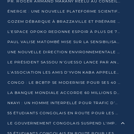
PR. ROGER ARMAND MAKANY RÉÉLU AU CONSEIL DE L’AUF
ÉNERGIE : UNE NOUVELLE PLATEFORME SCIENTIFIQUE POUR LA TRANSITION ÉNERGÉTIQUE EN AFRIQUE CENTRALE
GOZEM DÉBARQUE À BRAZZAVILLE ET PRÉPARE SON ARRIVÉE À POINTE-NOIRE
L’ESPACE OPOKO REDONNE ESPOIR À PLUS DE 775 ÉLÈVES AUTOCHTONES DANS LE NORD DU CONGO
PAUL VALISE MATOMBÉ MISE SUR LA SENSIBILISATION POUR ÉRAQUER LE GRAND BANDITISME
UNE NOUVELLE DIRECTION ENVIRONNEMENTALE POUR RENFORCER LA GESTION DES DONNÉES AU CONGO
LE PRÉSIDENT SASSOU N’GUESSO LANCE PAR ANTICIPATION LA 39ÈME JOURNÉE NATIONALE DE L’ARBRE
L’ASSOCIATION LES AMIS D’YVON KABA APPELLENT DENIS SASSOU N’GUESSO À SE PORTER CANDIDAT
CONGO : LE BCBTP SE MODERNISE POUR SES 40 ANS D’EXISTENCE
LA BANQUE MONDIALE ACCORDE 60 MILLIONS DE DOLLARS POUR LA RÉSILIENCE URBAINE AU CONGO
NKAYI : UN HOMME INTERPELLÉ POUR TRAFIC D’UN BÉBÉ CHIMPANZÉ
55 ÉTUDIANTS CONGOLAIS EN ROUTE POUR LES UNIVERSITÉS ALGÉRIENNES
LE GOUVERNEMENT CONGOLAIS SUSPEND L’IMPORTATION DES MACHETTES ET DES MOTOS
55 ÉTUDIANTS CONGOLAIS EN ROUTE POUR LES UNIVERSITÉS ALGÉRIENNES