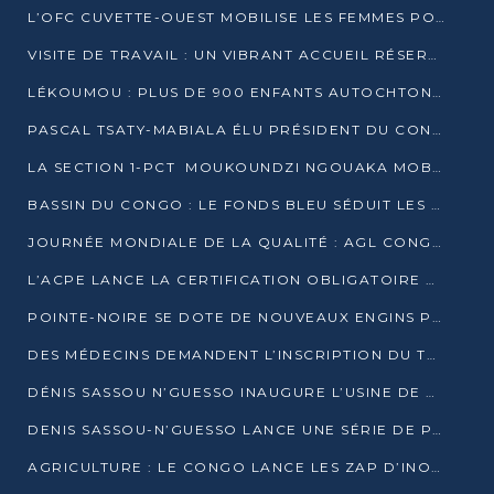
L’OFC CUVETTE-OUEST MOBILISE LES FEMMES POUR ACCUEILLIR LE PRÉSIDENT DE LA RÉPUBLIQUE
VISITE DE TRAVAIL : UN VIBRANT ACCUEIL RÉSERVÉ À DENIS SASSOU-N’GUESSO PAR L’ASSOCIATION « LES AMIS DE WOMO »
LÉKOUMOU : PLUS DE 900 ENFANTS AUTOCHTONES REÇOIVENT DES KITS SCOLAIRES GRÂCE À L’ESPACE OPOKO
PASCAL TSATY-MABIALA ÉLU PRÉSIDENT DU CONSEIL NATIONAL DE L’UPADS
LA SECTION 1-PCT MOUKOUNDZI NGOUAKA MOBILISE 100 000 FCFA POUR LE 6ᵉ CONGRÈS DU PARTI
BASSIN DU CONGO : LE FONDS BLEU SÉDUIT LES BAILLEURS À BELÉM
JOURNÉE MONDIALE DE LA QUALITÉ : AGL CONGO FORME ET SENSIBILISE LES JEUNES TALENTS
L’ACPE LANCE LA CERTIFICATION OBLIGATOIRE DES CONTRATS DE TRAVAIL DES TRANSPORTEURS
POINTE-NOIRE SE DOTE DE NOUVEAUX ENGINS POUR L’ASSAINISSEMENT ET L’ENTRETIEN ROUTIER
DES MÉDECINS DEMANDENT L’INSCRIPTION DU TRAITEMENT DU PIED-BOT DANS LES CURSUS UNIVERSITAIRES
DÉNIS SASSOU N’GUESSO INAUGURE L’USINE DE VALORISATION DU GAZ ASSOCIÉ
DENIS SASSOU-N’GUESSO LANCE UNE SÉRIE DE PROJETS DANS LE KOUILOU
AGRICULTURE : LE CONGO LANCE LES ZAP D’INONI ET YONO