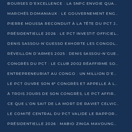
BOURSES D’EXCELLENCE : LA SNPC ENVOIE QUATRE NOUVEAUX TALENTS CONGOLAIS SE FORMER À BAKOU
MARCHÉS DOMANIAUX : LE GOUVERNEMENT ENGAGE LA STRUCTURATION DES TAXES D’ASSAINISSEMENT
PIERRE MOUSSA RECONDUIT À LA TÊTE DU PCT JUSQU’EN 2031
PRÉSIDENTIELLE 2026 : LE PCT INVESTIT OFFICIELLEMENT DENIS SASSOU NGUESSO
DENIS SASSOU-N’GUESSO EXHORTE LES CONGOLAIS À L’UNITÉ ET AU FAIR-PLAY DÉMOCRATIQUE EN 2026
RÉVEILLON D’ARMES 2025 : DENIS SASSOU-N’GUESSO GARANTIT DES ÉLECTIONS 2026 PAISIBLES ET SÉCURISÉES
CONGRÈS DU PCT : LE CLUB 2002 RÉAFFIRME SON SOUTIEN À DENIS SASSOU-N’GUESSO POUR 2026
ENTREPRENEURIAT AU CONGO : UN MILLION D’EUROS POUR FINANCER LES STARTUPS DÈS 2026
LE PCT OUVRE SON 6ᵉ CONGRÈS ET APPELLE À LA CANDIDATURE DE DENIS SASSOU NGUESSO
À TROIS JOURS DE SON CONGRÈS, LE PCT AFFIRME AVOIR ATTEINT TOUS SES OBJECTIFS
CE QUE L’ON SAIT DE LA MORT DE RAVIET CELVIC N’TSIANTSIE
LE COMITÉ CENTRAL DU PCT VALIDE LE RAPPORT DU CONGRÈS ET SOUTIENT DENIS SASSOU N’GUESSO
PRÉSIDENTIELLE 2026 : MABIO ZINGA MAVOUNGOU DÉCLARE SA CANDIDATURE ET CHARGE LE BILAN DU PCT