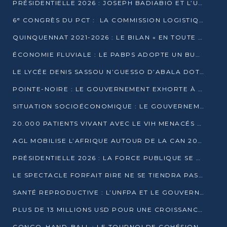
PRÉSIDENTIELLE 2026 : JOSEPH BADIABIO ET L’UDH-YUKI JOUENT LA PRUDENCE
6ᵉ CONGRÈS DU PCT : LA COMMISSION LOGISTIQUE ASSURE LA DISTRIBUTION DES KITS
QUINQUENNAT 2021-2026 : LE BILAN « EN TOUTE TRANSPARENCE » PRÉSENTÉ À LA PRESSE
ÉCONOMIE FLUVIALE : LE PABPS ADOPTE UN BUDGET 2026 DE PLUS DE 2,7 MILLIARDS FCFA
LE LYCÉE DENIS SASSOU N’GUESSO D’ABALA DOTÉ D’UNE SALLE MULTIMÉDIA
POINTE-NOIRE : LE GOUVERNEMENT EXHORTE À UN USAGE RESPONSABLE DU NOUVEAU MATÉRIEL MUNICIPAL
SITUATION SOCIOÉCONOMIQUE : LE GOUVERNEMENT INTERPELLÉ DEVANT LE SÉNAT
20.000 PATIENTS VIVANT AVEC LE VIH MENACÉS D’ARRÊT DE TRAITEMENT
AGL MOBILISE L’AFRIQUE AUTOUR DE LA CAN 2025
PRÉSIDENTIELLE 2026 : LA FORCE PUBLIQUE SE PRÉPARE À SÉCURISER LE SCRUTIN
LE SPECTACLE FORFAIT RIRE NE SE TIENDRA PAS LE 1ER JANVIER
SANTÉ REPRODUCTIVE : L’UNFPA ET LE GOUVERNEMENT AFFINENT LES PRIORITÉS DE 2026
PLUS DE 13 MILLIONS USD POUR UNE CROISSANCE VERTE ET SOUVERAINE
CONGO–HAND-BALL : LE TOURNOI DE COHÉSION ET DE FRATERNITÉ ALLUME SES LAMPIONS À BRAZZAVILLE