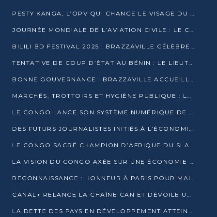
PESTY KANGA, L’OPV QUI CHANGE LE VISAGE DU REPORTAGE AU CONGO
JOURNÉE MONDIALE DE L’AVIATION CIVILE : LE CONGO MISE SUR L’INNOVATION ET LA SÉCURITÉ
BILILI BD FESTIVAL 2025 : BRAZZAVILLE CÉLÈBRE DIX ANS DE CRÉATION GRAPHIQUE AFRICAINE
TENTATIVE DE COUP D’ÉTAT AU BÉNIN : LE LIEUTENANT-COLONEL TIGRI S’AUTOPROCLAME CHEF D’UN COMITÉ MILITAIRE
BONNE GOUVERNANCE : BRAZZAVILLE ACCUEILLE LES PREMIÈRES JOURNÉES CONGOLAISES DE L’ÉVALUATION
MARCHÉS, TROTTOIRS ET HYGIÈNE PUBLIQUE : LE GOUVERNEMENT DURCIT LE TON
LE CONGO LANCE SON SYSTÈME NUMÉRIQUE DE VÉRIFICATION DU BOIS
DES FUTURS JOURNALISTES INITIÉS À L’ÉCONOMIE BLEUE DURABLE
LE CONGO SACRÉ CHAMPION D’AFRIQUE DU SLAM 2025
LA VISION DU CONGO AXÉE SUR UNE ÉCONOMIE BAS CARBONE AU RENDEZ-VOUS DE MONACO 2025
RECONNAISSANCE : HONNEUR À PARIS POUR MAIXENT RAOUL OMINGA
CANAL+ RELANCE LA CHAÎNE CAN ET DÉVOILE UNE OFFRE EXCEPTIONNELLE POUR DÉCEMBRE
LA DETTE DES PAYS EN DÉVELOPPEMENT ATTEINT UN SOMMET HISTORIQUE ENTRE 2022 ET 2024