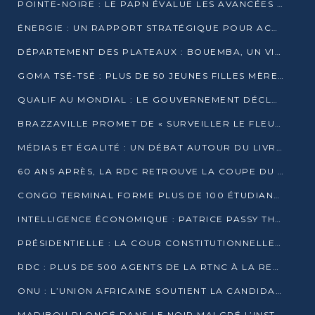
POINTE-NOIRE : LE PAPN ÉVALUE LES AVANCÉES DU MÔLE EST
ÉNERGIE : UN RAPPORT STRATÉGIQUE POUR ACCÉLÉRER LA TRANSITION AU CONGO
DÉPARTEMENT DES PLATEAUX : BOUEMBA, UN VIVIER ÉCONOMIQUE PRÊT À EXPLOSER
GOMA TSÉ-TSÉ : PLUS DE 50 JEUNES FILLES MÈRES SENSIBILISÉES À LA SANTÉ SEXUELLE
QUALIF AU MONDIAL : LE GOUVERNEMENT DÉCLARE LA JOURNÉE DU 1ER AVRIL 2026 CHÔMÉE ET PAYÉE
BRAZZAVILLE PROMET DE « SURVEILLER LE FLEUVE » APRÈS LA QUALIFICATION DE LA RDC AU MONDIAL
MÉDIAS ET ÉGALITÉ : UN DÉBAT AUTOUR DU LIVRE « CES FEMMES QUI REPRENNENT LE POUVOIR SUR LEUR VIE »
60 ANS APRÈS, LA RDC RETROUVE LA COUPE DU MONDE
CONGO TERMINAL FORME PLUS DE 100 ÉTUDIANTS AUX TECHNIQUES D’EMBAUCHE
INTELLIGENCE ÉCONOMIQUE : PATRICE PASSY THÉORISE UNE STRATÉGIE ADAPTÉE AUX CONTEXTES FRAGMENTÉS
PRÉSIDENTIELLE : LA COUR CONSTITUTIONNELLE CONFIRME LA VICTOIRE DE SASSOU NGUESSO AVEC 94,90 % DES SUFFRAGES
RDC : PLUS DE 500 AGENTS DE LA RTNC À LA RETRAITE, UNE PAGE SE TOURNE
ONU : L’UNION AFRICAINE SOUTIENT LA CANDIDATURE DE MACKY SALL
MADIBOU PLONGÉ DANS LE NOIR MALGRÉ L’INSTALLATION D’UN NOUVEAU TRANSFORMATEUR