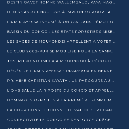
DESTIN GAVET NOMME WALLEMBAUD, KAYA MAGANE, BOUDZIKA ET MBOUSSA-ELLAH AUX COMMANDES DE SA CAMPAGNE
DENIS SASSOU-NGUESSO À IMPFONDO POUR LANCER LE CORRIDOR 13
FIRMIN AYESSA INHUMÉ À ONDZA DANS L’ÉMOTION ET LE RECUEILLEMENT
BASSIN DU CONGO : LES ÉTATS FORESTIERS MISENT SUR LES MARCHÉS CARBONE
LES SAGES DE MOUYONDZI APPELLENT À VOTER DENIS SASSOU-NGUESSO
LE CLUB 2002-PUR SE MOBILISE POUR LA CAMPAGNE
JOSEPH KIGNOUMBI KIA MBOUNGOU À L’ÉCOUTE DE TALANGAÏ
DÉCÈS DE FIRMIN AYESSA : DRAPEAUX EN BERNE LUNDI
PR. AIMÉ CHRISTIAN KAYATH : UN PARCOURS AU SERVICE DE LA RECHERCHE ET DE L’INNOVATION
L’OMS SALUE LA RIPOSTE DU CONGO ET APPELLE À DES RÉFORMES DURABLES
HOMMAGES OFFICIELS À LA PREMIÈRE FEMME MINISTRE DU CONGO
LA COUR CONSTITUTIONNELLE VALIDE SEPT CANDIDATURES POUR LA PRÉSIDENTIELLE
CONNECTIVITÉ LE CONGO SE RENFORCE GRÂCE AU CÂBLE 2AFRICA