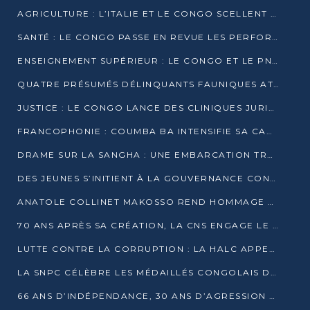
AGRICULTURE : L’ITALIE ET LE CONGO SCELLENT UN PARTENARIAT POUR UNE PRODUCTION LOCALE DURABLE
SANTÉ : LE CONGO PASSE EN REVUE LES PERFORMANCES DE SES HÔPITAUX À MI-PARCOURS
ENSEIGNEMENT SUPÉRIEUR : LE CONGO ET LE PNUD VEULENT RAPPROCHER LA FORMATION UNIVERSITAIRE DES BESOINS DU MARCHÉ DE L’EMPLOI
QUATRE PRÉSUMÉS DÉLINQUANTS FAUNIQUES ATTENDUS DEVANT LA JUSTICE POUR TRAFIC D’IVOIRE
JUSTICE : LE CONGO LANCE DES CLINIQUES JURIDIQUES POUR RAPPROCHER LE DROIT DES CITOYENS
FRANCOPHONIE : COUMBA BA INTENSIFIE SA CAMPAGNE POUR LA SUCCESSION À LA TÊTE DE L’OIF
DRAME SUR LA SANGHA : UNE EMBARCATION TRANSPORTANT DES FIDÈLES DE « NZAMBÉ YA L’HUILE » FAIT NAUFRAGE À OUESSO
DES JEUNES S’INITIENT À LA GOUVERNANCE CONTINENTALE À BRAZZAVILLE
ANATOLE COLLINET MAKOSSO REND HOMMAGE À JEAN-PAUL PIGASSE
70 ANS APRÈS SA CRÉATION, LA CNS ENGAGE LE VIRAGE DE LA DIGITALISATION
LUTTE CONTRE LA CORRUPTION : LA HALC APPELLE À PASSER DES DISCOURS AUX ACTES
LA SNPC CÉLÈBRE LES MÉDAILLÉS CONGOLAIS DES OLYMPIADES PANAFRICAINES DE MATHÉMATIQUES 2026
66 ANS D’INDÉPENDANCE, 30 ANS D’AGRESSION RWANDAISE : 4 PRÉSIDENCES, UN ÉCHEC COLLECTIF