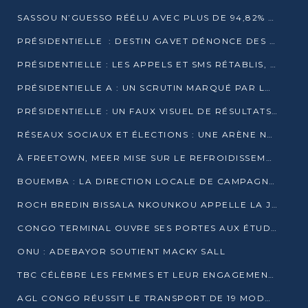
SASSOU N’GUESSO RÉÉLU AVEC PLUS DE 94,82% DES VOIX
PRÉSIDENTIELLE : DESTIN GAVET DÉNONCE DES IRRÉGULARITÉS ET REVENDIQUE LA VICTOIRE
PRÉSIDENTIELLE : LES APPELS ET SMS RÉTABLIS, INTERNET RESTE BLOQUÉ
PRÉSIDENTIELLE A : UN SCRUTIN MARQUÉ PAR LA COUPURE D’INTERNET ET UNE AFFLUENCE TIMIDE À BRAZZAVILLE
PRÉSIDENTIELLE : UN FAUX VISUEL DE RÉSULTATS CIRCULE
RÉSEAUX SOCIAUX ET ÉLECTIONS : UNE ARÈNE NUMÉRIQUE EN PLEINE MUTATION AU CONGO
À FREETOWN, MEER MISE SUR LE REFROIDISSEMENT PASSIF FACE À LA CHALEUR EXTRÊME
BOUEMBA : LA DIRECTION LOCALE DE CAMPAGNE DE DENIS SASSOU N’GUESSO MULTIPLIE LES ACTIVITÉS DE MOBILISATION
ROCH BREDIN BISSALA NKOUNKOU APPELLE LA JEUNESSE DE GOMA TSÉ-TSÉ À UN VOTE MASSIF POUR DENIS SASSOU NGUESSO
CONGO TERMINAL OUVRE SES PORTES AUX ÉTUDIANTS EN TRANSPORT ET LOGISTIQUE
ONU : ADEBAYOR SOUTIENT MACKY SALL
TBC CÉLÈBRE LES FEMMES ET LEUR ENGAGEMENT À L’OCCASION DU 8 MARS
AGL CONGO RÉUSSIT LE TRANSPORT DE 19 MODULES HORS GABARIT ENTRE POINTE-NOIRE ET BRAZZAVILLE