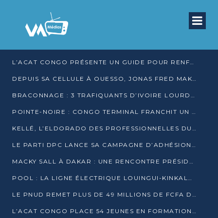
L’ACAT CONGO PRÉSENTE UN GUIDE POUR RENFORCER LES GARANTIES JUDICIAIRES EN GARDE À VUE
DEPUIS SA CELLULE À OUESSO, JONAS FRED MAKITA DÉNONCE CE QU’IL QUALIFIE DE DÉNI DE JUSTICE
BRACONNAGE : 3 TRAFIQUANTS D’IVOIRE LOURDEMENT CONDAMNÉS À DJAMBALA
POINTE-NOIRE : CONGO TERMINAL FRANCHIT UN CAP HISTORIQUE AVEC 99 MOUVEMENTS/HEURE
KELLÉ, L’ELDORADO DES PROFESSIONNELLES DU SEXE
LE PARTI DPC LANCE SA CAMPAGNE D’ADHÉSIONS ET VEUT STRUCTURER SA PRÉSENCE DANS LES 15 DÉPARTEMENTS
MACKY SALL À DAKAR : UNE RENCONTRE PRÉSIDENTIELLE QUI DIVISE L’OPINION SÉNÉGALAISE
POOL : LA LIGNE ÉLECTRIQUE LOUINGUI-KINKALA-BOKO MISE EN SERVICE
LE PNUD REMET PLUS DE 49 MILLIONS DE FCFA D’ÉQUIPEMENTS POUR ACCÉLÉRER LA NUMÉRISATION DU SYSTÈME DE SANTÉ
L’ACAT CONGO PLACE 54 JEUNES EN FORMATION PROFESSIONNELLE