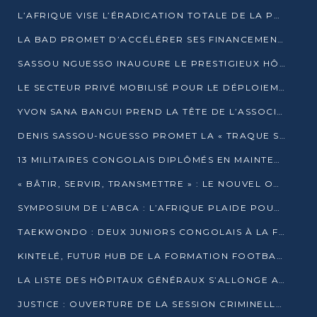
L’AFRIQUE VISE L’ÉRADICATION TOTALE DE LA POLIOMYÉLITE D’ICI 2026
LA BAD PROMET D’ACCÉLÉRER SES FINANCEMENTS AVEC LE MINISTÈRE DE L’ASSAINISSEMENT
SASSOU NGUESSO INAUGURE LE PRESTIGIEUX HÔTEL KEMPINSKI BRAZZAVILLE
LE SECTEUR PRIVÉ MOBILISÉ POUR LE DÉPLOIEMENT DE 19 MINI-CENTRALES SOLAIRES
YVON SANA BANGUI PREND LA TÊTE DE L’ASSOCIATION DES BANQUES CENTRALES AFRICAINES
DENIS SASSOU-NGUESSO PROMET LA « TRAQUE SANS RELÂCHE » DU GRAND BANDITISME
13 MILITAIRES CONGOLAIS DIPLÔMÉS EN MAINTENANCE INDUSTRIELLE APRÈS TROIS ANS DE FORMATION À L’UNIVERSITÉ MARIEN-NGOUABI
« BÂTIR, SERVIR, TRANSMETTRE » : LE NOUVEL OUVRAGE QUI INTERPELLE LES COLLECTIVITÉS
SYMPOSIUM DE L’ABCA : L’AFRIQUE PLAIDE POUR UN FINANCEMENT CLIMATIQUE ÉQUITABLE
TAEKWONDO : DEUX JUNIORS CONGOLAIS À LA FINALE D’OPEN SYRIES 2025 À ABIDJAN
KINTELÉ, FUTUR HUB DE LA FORMATION FOOTBALLISTIQUE AFRICAINE ?
LA LISTE DES HÔPITAUX GÉNÉRAUX S’ALLONGE AU CONGO
JUSTICE : OUVERTURE DE LA SESSION CRIMINELLE À BRAZZAVILLE AVEC 52 DOSSIERS AU RÔLE