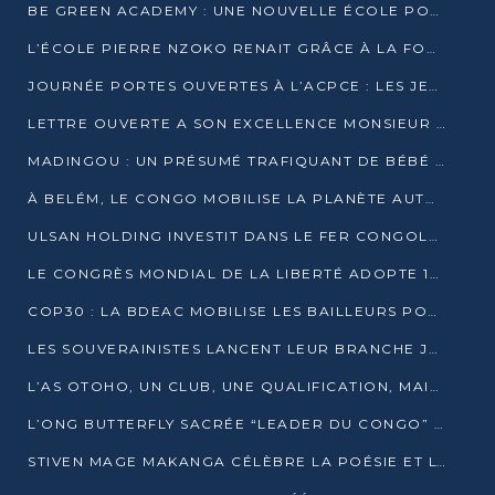
BE GREEN ACADEMY : UNE NOUVELLE ÉCOLE POUR LES MÉTIERS DE L’ÉCOLOGIE À POINTE-NOIRE
L’ÉCOLE PIERRE NZOKO RENAIT GRÂCE À LA FONDATION MUCODEC
JOURNÉE PORTES OUVERTES À L’ACPCE : LES JEUNES EN IMMERSION DANS L’ENTREPRISE
LETTRE OUVERTE A SON EXCELLENCE MONSIEUR DENIS SASSOU NGUESSO, PRESIDENT DE LAREPUBLIQUE DU CONGO
MADINGOU : UN PRÉSUMÉ TRAFIQUANT DE BÉBÉ CHIMPANZÉ FIXÉ SUR SON SORT LE 20 NOVEMBRE
À BELÉM, LE CONGO MOBILISE LA PLANÈTE AUTOUR DU FONDS BLEU POUR LE BASSIN DU CONGO
ULSAN HOLDING INVESTIT DANS LE FER CONGOLAIS
LE CONGRÈS MONDIAL DE LA LIBERTÉ ADOPTE 14 RÉSOLUTIONS HISTORIQUES
COP30 : LA BDEAC MOBILISE LES BAILLEURS POUR LE FONDS BLEU DU BASSIN DU CONGO
LES SOUVERAINISTES LANCENT LEUR BRANCHE JEUNE À BRAZZAVILLE
L’AS OTOHO, UN CLUB, UNE QUALIFICATION, MAIS ENCORE DES DOUTES
L’ONG BUTTERFLY SACRÉE “LEADER DU CONGO” AU PRIX D’EXCELLENCE 2025
STIVEN MAGE MAKANGA CÉLÈBRE LA POÉSIE ET L’HUMAIN AVEC SON RECUEIL “HECTARE”