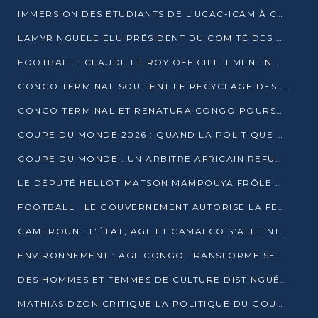
IMMERSION DES ÉTUDIANTS DE L’UCAC-ICAM À CONGO TERMINAL
LAMYR NGUELE ÉLU PRÉSIDENT DU COMITÉ DES MEMBRES D’HONNEUR DU PCT
FOOTBALL : CLAUDE LE ROY OFFICIELLEMENT NOMMÉ SÉLECTIONNEUR DU CONGO
CONGO TERMINAL SOUTIENT LE RECYCLAGE DES DÉCHETS PLASTIQUES À POINTE-NOIRE
CONGO TERMINAL ET RENATURA CONGO POURSUIVENT LEUR COMBAT POUR LA BIODIVERSITÉ
COUPE DU MONDE 2026 : QUAND LA POLITIQUE MENACE L’UNIVERSALITÉ DU FOOTBALL
COUPE DU MONDE : UN ARBITRE AFRICAIN REFUSÉ À L’ENTRÉE DES ÉTATS-UNIS
LE DÉPUTÉ HELLOT MATSON MAMPOUYA FRÔLE LA MORT LORS D’UNE EMBUSCADE DZNS LE POOL
FOOTBALL : LE GOUVERNEMENT AUTORISE LA FECOFOOT À OCCUPER LES COMPLEXES SPORTIFS
CAMEROUN : L’ÉTAT, AGL ET CAMALCO S’ALLIENT POUR UN MÉGA-PROJET FERROVIAIRE
ENVIRONNEMENT : AGL CONGO TRANSFORME SES DÉCHETS EN OUTILS DE FORMATION
DES HOMMES ET FEMMES DE CULTURE DISTINGUÉS POUR LEUR ENGAGEMENT PAR BANTOU CULTURE
MATHIAS DZON CRITIQUE LA POLITIQUE DU GOUVERNEMENT ET ALERTE SUR LA DETTE DU CONGO