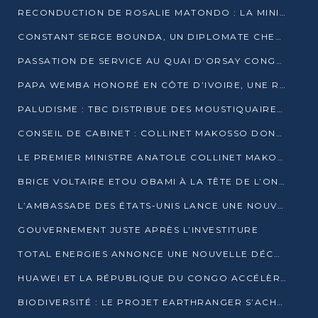
RECONDUCTION DE ROSALIE MATONDO : LA MINISTRE PROMET D’ACCÉLÉRER LE TRAITEMENT DES DOSSIERS ET DE RELEVER DE NOUVEAUX DÉFIS
CONSTANT SERGE BOUNDA, UN DIPLOMATE CHEVRONNÉ AUX COMMANDES DES AFFAIRES ÉTRANGÈRES
PASSATION DE SERVICE AU QUAI D’ORSAY CONGOLAIS : GAKOSSO PASSE LE FLAMBEAU À BOUNDA
PAPA WEMBA HONORÉ EN CÔTE D’IVOIRE, UNE RUE PORTE DÉSORMAIS SON NOM
PALUDISME : TBC DISTRIBUE DES MOUSTIQUAIRES DANS DEUX CSI DE BRAZZAVILLE
CONSEIL DE CABINET : COLLINET MAKOSSO DONNE SES DERNIÈRES ORIENTATIONS
LE PREMIER MINISTRE ANATOLE COLLINET MAKOSSO DÉMISSIONNE AVEC SON GOUVERNEMENT
BRICE VOLTAIRE ETOU OBAMI À LA TÊTE DE L’ONEC-C POUR TROIS ANS
L’AMBASSADE DES ÉTATS-UNIS LANCE UNE NOUVELLE COHORTE DU PROGRAMME ACCESS MICRO-SCHOLARSHIP
GOUVERNEMENT JUSTE APRÈS L’INVESTITURE
TOTAL ENERGIES ANNONCE UNE NOUVELLE DÉCOUVERTE D’HYDROCARBURES SUR LE PERMIS MOHO AU LARGE DU CONGO
HUAWEI ET LA RÉPUBLIQUE DU CONGO ACCÉLÈRENT LEUR PARTENARIAT
BIODIVERSITÉ : LE PROJET EARTHRANGER S’ACHÈVE, MAIS LES DÉFIS DEMEURENT