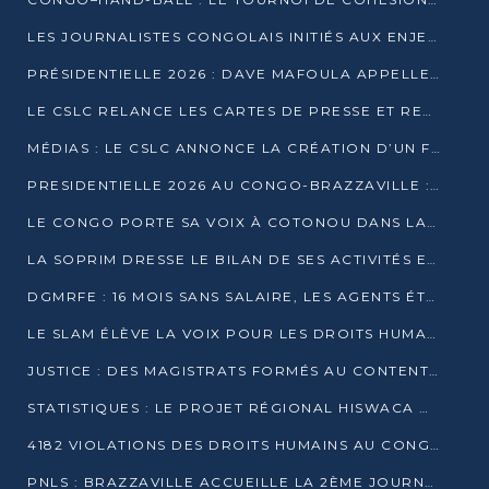
LES JOURNALISTES CONGOLAIS INITIÉS AUX ENJEUX DE L’ÉCONOMIE BLEUE
PRÉSIDENTIELLE 2026 : DAVE MAFOULA APPELLE LES CONGOLAIS À UN « NOUVEAU DÉPART »
LE CSLC RELANCE LES CARTES DE PRESSE ET RECONNAÎT OFFICIELLEMENT LES MÉDIAS EN LIGNE
MÉDIAS : LE CSLC ANNONCE LA CRÉATION D’UN FONDS D’APPUI À LA PRESSE
PRESIDENTIELLE 2026 AU CONGO-BRAZZAVILLE : UN CASTING ÉLARGI
LE CONGO PORTE SA VOIX À COTONOU DANS LA LUTTE CONTRE LA TUBERCULOSE
LA SOPRIM DRESSE LE BILAN DE SES ACTIVITÉS ET FIXE DE NOUVELLES PRIORITÉS
DGMRFE : 16 MOIS SANS SALAIRE, LES AGENTS ÉTOUFFENT DANS LE SILENCE
LE SLAM ÉLÈVE LA VOIX POUR LES DROITS HUMAINS À BRAZZAVILLE
JUSTICE : DES MAGISTRATS FORMÉS AU CONTENTIEUX DE LA PROPRIÉTÉ INTELLECTUELLE
STATISTIQUES : LE PROJET RÉGIONAL HISWACA OFFICIELLEMENT LANCÉ AU CONGO
4182 VIOLATIONS DES DROITS HUMAINS AU CONGO EN 2025 SELON LE CAD
PNLS : BRAZZAVILLE ACCUEILLE LA 2ÈME JOURNÉE SCIENTIFIQUE SUR LE VIH/SIDA