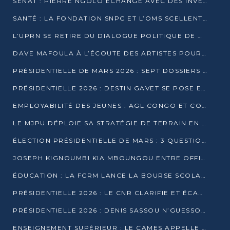
SÉNAT : PIERRE NGOLO ÉCHANGE AVEC DES INVESTISSEURS DU NUMÉRIQUE
SANTÉ : LA FONDATION SNPC ET L’OMS SCELLENT UN PARTENARIAT STRATÉGIQUE DE TROIS ANS
L’UPRN SE RETIRE DU DIALOGUE POLITIQUE DE DJAMBALA : TENSIONS DANS LE PRÉ-ÉLECTORAL CONGOLAIS
DAVE MAFOULA À L’ÉCOUTE DES ARTISTES POUR REDÉFINIR SA POLITIQUE CULTURELLE
PRÉSIDENTIELLE DE MARS 2026 : SEPT DOSSIERS DE CANDIDATURE ENREGISTRÉS À LA CLÔTURE DES DÉPÔTS
PRÉSIDENTIELLE 2026 : DESTIN GAVET SE POSE EN CANDIDAT DU « RAS-LE-BOL »
EMPLOYABILITÉ DES JEUNES : AGL CONGO ET CONGO TERMINAL S’ALLIENT À UCAC-ICAM
LE MJPU DÉPLOIE SA STRATÉGIE DE TERRAIN EN FAVEUR DE DSN
ÉLECTION PRÉSIDENTIELLE DE MARS : 3 QUESTIONS À UN EXPERT CONGOLAIS DE LA CYBERSÉCURITÉ
JOSEPH KIGNOUMBI KIA MBOUNGOU ENTRE OFFICIELLEMENT EN COURSE POUR LA PRÉSIDENTIELLE
ÉDUCATION : LA FCRM LANCE LA BOURSE SCOLAIRE FRANCINE-NTOUMI POUR PROMOUVOIR LES FILIÈRES SCIENTIFIQUES
PRÉSIDENTIELLE 2026 : LE CNR CLARIFIE ET ÉCARTE LA CANDIDATURE DU PASTEUR NTUMI
PRÉSIDENTIELLE 2026 : DENIS SASSOU N’GUESSO ANNONCE OFFICIELLEMENT SA CANDIDATURE
ENSEIGNEMENT SUPÉRIEUR : LE CAMES APPELLE À UNE UNIVERSITÉ AFRICAINE AXÉE SUR L’EMPLOYABILITÉ