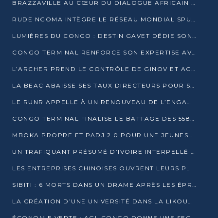
BRAZZAVILLE AU CŒUR DU DIALOGUE AFRICAIN SUR LES OBJECTIFS DE DÉVELOPPEMENT DURABLE
RUDE NGOMA INTÈGRE LE RÉSEAU MONDIAL SPUTNIK PRO APRÈS UNE FORMATION À MOSCOU
LUMIÈRES DU CONGO : DESTIN GAVET DÉDIE SON PRIX À L’UNITÉ NATIONALE ET À LA JEUNESSE
CONGO TERMINAL RENFORCE SON EXPERTISE AVEC NEUF NOUVEAUX FORMATEURS EN ENGINS PORTUAIRES
L’ARCHER PREND LE CONTRÔLE DE GINOV ET ACCÉLÈRE SON VIRAGE NUMÉRIQUE
LA BEAC ABAISSE SES TAUX DIRECTEURS POUR SOUTENIR LA CROISSANCE EN ZONE CEMAC
LE RUNR APPELLE À UN RENOUVEAU DE L’ENGAGEMENT MILITANT
CONGO TERMINAL FINALISE LE BATTAGE DES 558 PIEUX DU FUTUR QUAI DU MÔLE EST
MBOKA PROPRE ET PADJ 2.0 POUR UNE JEUNESSE PLUS AUTONOME
UN TRAFIQUANT PRÉSUMÉ D’IVOIRE INTERPELLÉ À DOLISIE
LES ENTREPRISES CHINOISES OUVRENT LEURS PORTES AUX JEUNES DIPLÔMÉS
SIBITI : 6 MORTS DANS UN DRAME APRÈS LES ÉPREUVES DU BEPC
LA CRÉATION D’UNE UNIVERSITÉ DANS LA LIKOUALA AU CŒUR D’UNE RÉFLEXION NATIONALE
ÉCONOMIE VERTE : AGL CONGO DONNE UNE SECONDE VIE À SES DÉCHETS INDUSTRIELS