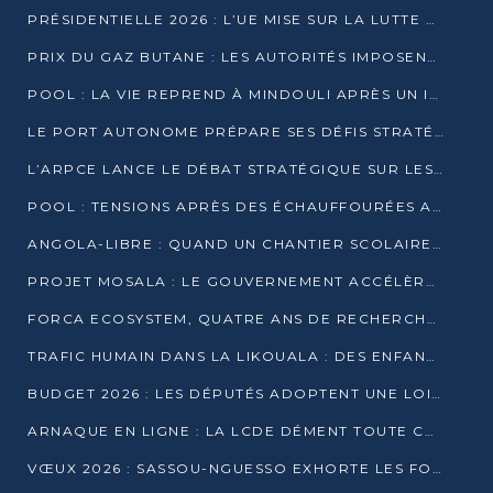
PRÉSIDENTIELLE 2026 : L’UE MISE SUR LA LUTTE CONTRE LA DÉSINFORMATION
PRIX DU GAZ BUTANE : LES AUTORITÉS IMPOSENT LE RESPECT DES PRIX RÉGLEMENTÉS
POOL : LA VIE REPREND À MINDOULI APRÈS UN INCIDENT ARMÉ SUR LA RN1
LE PORT AUTONOME PRÉPARE SES DÉFIS STRATÉGIQUES DE 2026
L’ARPCE LANCE LE DÉBAT STRATÉGIQUE SUR LES DONNÉES, L’IA ET LA FINANCE NUMÉRIQUE AU CONGO
POOL : TENSIONS APRÈS DES ÉCHAUFFOURÉES ARMÉES ENTRE DGSP ET EX-MILICIENS NINJA
ANGOLA-LIBRE : QUAND UN CHANTIER SCOLAIRE DEVIENT LE MIROIR D’UN CONGO EN MOUVEMENT
PROJET MOSALA : LE GOUVERNEMENT ACCÉLÈRE L’INSERTION DES JEUNES EN 2026
FORCA ECOSYSTEM, QUATRE ANS DE RECHERCHE DE TERRAIN AVANT UN LANCEMENT OFFICIEL EN 2026
TRAFIC HUMAIN DANS LA LIKOUALA : DES ENFANTS AUTOCHTONES RÉDUITS AU TRAVAIL FORCÉ
BUDGET 2026 : LES DÉPUTÉS ADOPTENT UNE LOI DES FINANCES DE PLUS DE 2500 MILLIARDS FCFA
ARNAQUE EN LIGNE : LA LCDE DÉMENT TOUTE CAMPAGNE DE RECRUTEMENT
VŒUX 2026 : SASSOU-NGUESSO EXHORTE LES FORCES VIVES À RENFORCER L’UNITÉ