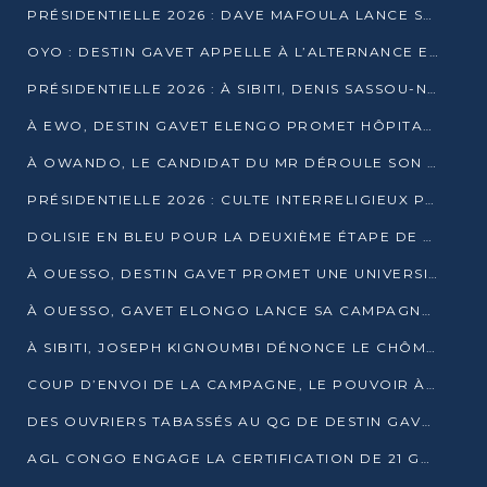
PRÉSIDENTIELLE 2026 : DAVE MAFOULA LANCE SA « VAGUE DU NOUVEAU DÉPART » À IMPFONDO
OYO : DESTIN GAVET APPELLE À L’ALTERNANCE ET À LA RESPONSABILITÉ DE LA JEUNESSE
PRÉSIDENTIELLE 2026 : À SIBITI, DENIS SASSOU-N’GUESSO PARIE SUR LES RESSOURCES DE LA LEKOUMOU
À EWO, DESTIN GAVET ELENGO PROMET HÔPITAL, CHEMIN DE FER ET AUDIT DES FINANCES PUBLIQUES
À OWANDO, LE CANDIDAT DU MR DÉROULE SON PROGRAMME DE “CHANGEMENT”
PRÉSIDENTIELLE 2026 : CULTE INTERRELIGIEUX POUR LA PAIX À OUENZÉ
DOLISIE EN BLEU POUR LA DEUXIÈME ÉTAPE DE CAMPAGNE DE DSN
À OUESSO, DESTIN GAVET PROMET UNE UNIVERSITÉ POUR LA SANGHA
À OUESSO, GAVET ELONGO LANCE SA CAMPAGNE SOUS LE SIGNE DU RENOUVEAU
À SIBITI, JOSEPH KIGNOUMBI DÉNONCE LE CHÔMAGE ET LES DÉFAILLANCES DE L’ÉTAT
COUP D’ENVOI DE LA CAMPAGNE, LE POUVOIR À POINTE-NOIRE, L’OPPOSITION À OUESSO ET SIBITI
DES OUVRIERS TABASSÉS AU QG DE DESTIN GAVET À 24 HEURES DE L’OUVERTURE DE LA CAMPAGNE
AGL CONGO ENGAGE LA CERTIFICATION DE 21 GRUTIERS AUX NORMES INTERNATIONALES