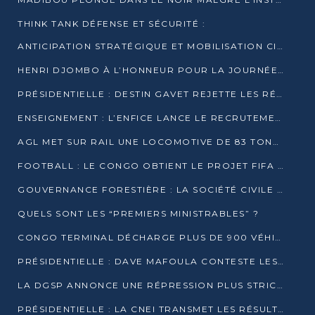
THINK TANK DÉFENSE ET SÉCURITÉ :
ANTICIPATION STRATÉGIQUE ET MOBILISATION CITOYENNE POUR NOTRE SOUVERAINETÉ NATIONALE
HENRI DJOMBO À L’HONNEUR POUR LA JOURNÉE MONDIALE DU THÉÂTRE
PRÉSIDENTIELLE : DESTIN GAVET REJETTE LES RÉSULTATS ET APPELLE À UN DIALOGUE NATIONAL
ENSEIGNEMENT : L’ENFICE LANCE LE RECRUTEMENT DE SA PREMIÈRE PROMOTION DE PROFESSEURS DES ÉCOLES
AGL MET SUR RAIL UNE LOCOMOTIVE DE 83 TONNES À POINTE-NOIRE
FOOTBALL : LE CONGO OBTIENT LE PROJET FIFA ARENA POUR SES 15 DÉPARTEMENTS
GOUVERNANCE FORESTIÈRE : LA SOCIÉTÉ CIVILE CONGOLAISE AFFICHE SES PRIORITÉS POUR 2026
QUELS SONT LES “PREMIERS MINISTRABLES” ?
CONGO TERMINAL DÉCHARGE PLUS DE 900 VÉHICULES EN QUELQUES HEURES
PRÉSIDENTIELLE : DAVE MAFOULA CONTESTE LES RÉSULTATS PROVISOIRES
LA DGSP ANNONCE UNE RÉPRESSION PLUS STRICTE CONTRE LES MOTO-TAXIS
PRÉSIDENTIELLE : LA CNEI TRANSMET LES RÉSULTATS PROVISOIRES À LA COUR CONSTITUTIONNELLE