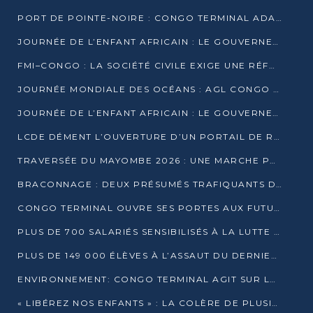
PORT DE POINTE-NOIRE : CONGO TERMINAL ADAPTE SON DRAGAGE AUX SABLES BITUMINEUX
JOURNÉE DE L’ENFANT AFRICAIN : LE GOUVERNEMENT RÉAFFIRME SON ENGAGEMENT POUR L’ACCÈS À L’EAU ET À L’ASSAINISSEMENT
FMI–CONGO : LA SOCIÉTÉ CIVILE EXIGE UNE RÉFORME DE LA FISCALITÉ PÉTROLIÈRE
JOURNÉE MONDIALE DES OCÉANS : AGL CONGO MOBILISE SES COLLABORATEURS POUR LA PRÉSERVATION DE LA BIODIVERSITÉ MARINE
JOURNÉE DE L’ENFANT AFRICAIN : LE GOUVERNEMENT MOBILISÉ POUR L’HYGIÈNE DANS LES ORPHELINATS
LCDE DÉMENT L’OUVERTURE D’UN PORTAIL DE RECRUTEMENT ET APPELLE À LA VIGILANCE
TRAVERSÉE DU MAYOMBE 2026 : UNE MARCHE POUR SENSIBILISER ET DÉPISTER AU DIABÈTE
BRACONNAGE : DEUX PRÉSUMÉS TRAFIQUANTS D’HIPPOPOTAME ÉCROUÉS À BRAZZAVILLE
CONGO TERMINAL OUVRE SES PORTES AUX FUTURS INGÉNIEURS DE L’UCAC-ICAM
PLUS DE 700 SALARIÉS SENSIBILISÉS À LA LUTTE CONTRE LA TUBERCULOSE À CONGO TERMINAL
PLUS DE 149 000 ÉLÈVES À L’ASSAUT DU DERNIER CEPE
ENVIRONNEMENT: CONGO TERMINAL AGIT SUR LE TERRAIN ET FORME LES PLUS JEUNES
« LIBÉREZ NOS ENFANTS » : LA COLÈRE DE PLUSIEURS MÈRES À BRAZZAVILLE CONTRE LA DGSP