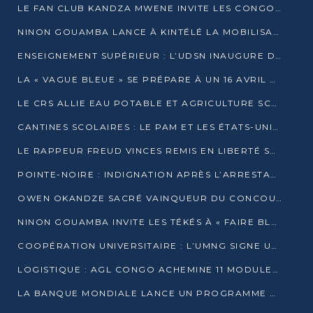
LE FAN CLUB KANDZA MWENE INVITE LES CONGOLAIS À UNE FORTE AFFLUENCE AU STADE DE KINTÉLÉ
NINON GOUAMBA LANCE À KINTÉLÉ LA MOBILISATION POUR L’INVESTITURE DR DSN
ENSEIGNEMENT SUPÉRIEUR : L’UDSN INAUGURE DES LABORATOIRES POUR BOOSTER LA FORMATION PRATIQUE
LA « VAGUE BLEUE » SE PRÉPARE À UN 16 AVRIL HISTORIQUE
LE CRS ALLIE EAU POTABLE ET AGRICULTURE SCOLAIRE AU CŒUR DE LA TRANSFORMATION DES ÉCOLES RURALES
CANTINES SCOLAIRES : LE PAM ET LES ÉTATS-UNIS AU CONTACT DES ÉCOLIERS DE KINKALA
LE RAPPEUR FREUD VINCES REMIS EN LIBERTÉ SOUS PRESSION MÉDIATIQUE
POINTE-NOIRE : INDIGNATION APRÈS L’ARRESTATION DU RAPPEUR FREUD VINCES
OWEN OKANDZE SACRÉ VAINQUEUR DU CONCOURS SLAM POUR LA VIE
NINON GOUAMBA INVITE LES TÉKÉS À « FAIRE BLOC » POUR PESER DANS LE DÉBAT NATIONAL
COOPÉRATION UNIVERSITAIRE : L’UMNG SIGNE UN ACCORD STRATÉGIQUE AVEC L’UNIVERSITÉ HAINAN EN CHINE
LOGISTIQUE : AGL CONGO ACHEMINE 11 MODULES GÉANTS JUSQU’À BRAZZAVILLE
LA BANQUE MONDIALE LANCE UN PROGRAMME DE 394 MILLIONS DE DOLLARS POUR LE BASSIN DU CONGO