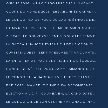
OSIANE 2026 : MTN CONGO MISE SUR L’INNOVATION POUR RELEVER LES DÉFIS AFRICAINS
COUPE DU MONDE 2026 : LES ABONNÉS CANAL+ AU CONGO DÉÇUS À QUELQUES JOURS DU COUP D’ENVOI
LE CONGO PLAIDE POUR UN CADRE ÉTHIQUE DE L’INTELLIGENCE ARTIFICIELLE À DAKAR
L’OMS REMET 25 TONNES DE MÉDICAMENTS AU CONGO POUR RENFORCER LA RIPOSTE AUX ÉPIDÉMIES
ZLECAF : LE GOUVERNEMENT MIS SUR LES FEMMES ENTREPRENEURES
LA BADEA FINANCE L’EXTENSION DE LA CORNICHE SUD DE BRAZZAVILLE
CUVETTE-OUEST : SEPT PRÉSUMÉS TRAFIQUANTS DE FAUNE INTERPELLÉS À EWO ET KELLÉ
LA SNPC PLAIDE POUR UNE TRANSITION ÉCOLOGIQUE PROGRESSIVE
CONGO-GUINÉE : LE PROGRAMME SIMANDOU 2040 AU CŒUR DES ÉCHANGES À LA BAD
LE CONGO ET LA BADEA EN VISITE DES CHANTIERS
BAD 2026 : MAMADI DOUMBOUYA RÉCOMPENSÉ PAR LE TROPHÉE BABACAR NDIAYE À BRAZZAVILLE
ÉLECTION À L’OIF : COUMBA BA, LA CANDIDATE DISCRÈTE QUI BOUSCULE LE JEU DIPLOMATIQUE
LE CONGO LANCE SON CENTRE NATIONAL D’INNOVATION