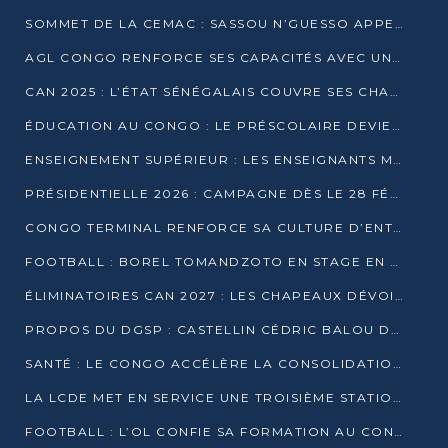
SOMMET DE LA CEMAC : SASSOU N’GUESSO APPELLE À LA VIGILANCE FACE AUX RISQUES ÉCONOMIQUES
AGL CONGO RENFORCE SES CAPACITÉS AVEC UNE GRUE DE 250 TONNES
CAN 2025 : L’ÉTAT SÉNÉGALAIS COUVRE SES CHAMPIONS D’AFRIQUE DE RÉCOMPENSES EXCEPTIONNELLES
ÉDUCATION AU CONGO : LE PRÉSCOLAIRE DEVIENT OBLIGATOIRE, LE BTS CONSACRÉ DIPLÔME D’ÉTAT
ENSEIGNEMENT SUPÉRIEUR : LES ENSEIGNANTS MAINTIENNENT LA GRÈVE ET EXIGENT UN ACCORD ÉCRIT AVEC L’ÉTAT
PRÉSIDENTIELLE 2026 : CAMPAGNE DÈS LE 28 FÉVRIER, SCRUTIN LES 12 ET 15 MARS
CONGO TERMINAL RENFORCE SA CULTURE D’ENTREPRISE AVEC LE PROGRAMME « WIN TOGETHER »
FOOTBALL : BOREL TOMANDZOTO EN STAGE EN ESPAGNE AVEC POLISSYA FC
ÉLIMINATOIRES CAN 2027 : LES CHAPEAUX DÉVOILÉS, LE CONGO FIXÉ SUR SON SORT
PROPOS DU DGSP : CASTELLIN CÉDRIC BALOU DÉNONCE DES PROPOS INTIMIDANTS
SANTÉ : LE CONGO ACCÉLÈRE LA CONSOLIDATION DE L’OFFRE DE SOINS
LA LCDE MET EN SERVICE UNE TROISIÈME STATION D’EAU POTABLE À MFILOU
FOOTBALL : L’OL CONFIE SA FORMATION AU CONGOLAIS CHRISTIAN BASSILA