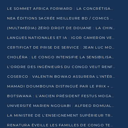
LE SOMMET AFRICA FORWARD : LA CONCRÉTISATION DE PARTENARIATS ÉQUILIBRÉS ET TOURNÉS VERS L’AVENIR ENTRE LE CONTINENT AFRICAIN ET LA FRANCE
NEA ÉDITIONS SACRÉE MEILLEURE BD / COMICS D’AFRIQUE AU KENYA
(MULTIMÉDIA) ZÉRO DROIT DE DOUANE : LA CHINE ET L’AFRIQUE VERS UNE PROXIMITÉ SANS PRÉCÉDENT (PAPIER GÉNÉRAL)
LANGUES NATIONALES ET IA : IGOR CAMERON VEUT ARRIMER LA STRATÉGIE IA À LA LOI SUR LA RECHERCHE
CERTIFICAT DE PRISE DE SERVICE : JEAN LUC MOUTHOU DÉMENT UNE « FAKE NEWS »
CHOLÉRA : LE CONGO INTENSIFIE LA SENSIBILISATION AU MARCHÉ DE TALANGAÏ
L’ORDRE DES INGÉNIEURS DU CONGO VEUT RENFORCER L’ÉTHIQUE ET LA CRÉDIBILITÉ DE LA PROFESSION
COSERCO : VALENTIN BOWAO ASSURERA L’INTÉRIM À LA TÊTE DU BUREAU EXÉCUTIF NATIONAL
MAMADI DOUMBOUYA DISTINGUÉ PAR LE PRIX « SUPER GRAND BÂTISSEUR BABACAR N’DIAYE »
BOTSWANA : L’ANCIEN PRÉSIDENT FESTUS MOGAE EST MORT À 86 ANS
UNIVERSITÉ MARIEN NGOUABI : ALFRED ROMUALD NGUYA POATY SOUTIENT UNE THÈSE SUR LE PARADOXE DE LA CROISSANCE EN ZONE CEMAC
LA MINISTRE DE L’ENSEIGNEMENT SUPÉRIEUR TRACE SA FEUILLE DE ROUTE
RENATURA ÉVEILLE LES FAMILLES DE CONGO TERMINAL À LA PROTECTION DE L’ENVIRONNEMENT