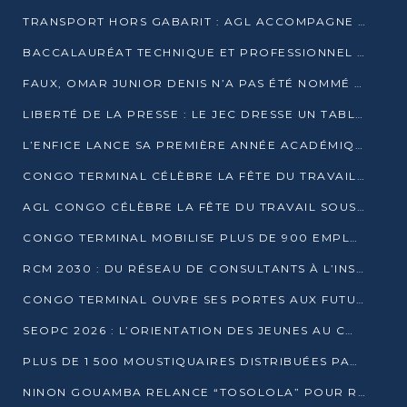
TRANSPORT HORS GABARIT : AGL ACCOMPAGNE LE DÉVELOPPEMENT DU SECTEUR BRASSICOLE AU CONGO
BACCALAURÉAT TECHNIQUE ET PROFESSIONNEL : 16 352 CANDIDATS LANCÉS DANS LES ÉPREUVES D’EPS
FAUX, OMAR JUNIOR DENIS N’A PAS ÉTÉ NOMMÉ AIDE DE CAMP ADJOINT DE DENIS SASSOU NGUESSO
LIBERTÉ DE LA PRESSE : LE JEC DRESSE UN TABLEAU PRÉOCCUPANT AU CONGO
L’ENFICE LANCE SA PREMIÈRE ANNÉE ACADÉMIQUE AVEC 100 FUTURS ENSEIGNANTS
CONGO TERMINAL CÉLÈBRE LA FÊTE DU TRAVAIL AVEC SES COLLABORATEURS À POINTE-NOIRE
AGL CONGO CÉLÈBRE LA FÊTE DU TRAVAIL SOUS LE SIGNE DE LA COHÉSION
CONGO TERMINAL MOBILISE PLUS DE 900 EMPLOYÉS AUTOUR DE LA SÉCURITÉ AU TRAVAIL
RCM 2030 : DU RÉSEAU DE CONSULTANTS À L’INSTRUMENT DE PUISSANCE EN AFRIQUE FRANCOPHONE
CONGO TERMINAL OUVRE SES PORTES AUX FUTURS INGÉNIEURS AU FORUM DES MÉTIERS D’UCAC-ICAM
SEOPC 2026 : L’ORIENTATION DES JEUNES AU CŒUR DE LA DEUXIÈME ÉDITION
PLUS DE 1 500 MOUSTIQUAIRES DISTRIBUÉES PAR AGL ET CONGO TERMINAL DANS LA LUTTE CONTRE LE PALUDISME
NINON GOUAMBA RELANCE “TOSOLOLA” POUR RENFORCER LE DIALOGUE AVEC LES CITOYENS