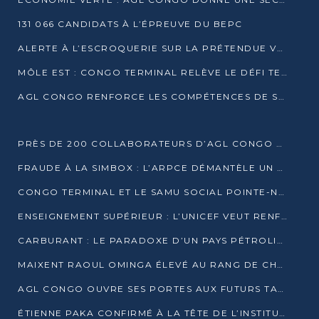
131 066 CANDIDATS À L’ÉPREUVE DU BEPC
ALERTE À L’ESCROQUERIE SUR LA PRÉTENDUE VENTE DE PARCELLES AFAT
MÔLE EST : CONGO TERMINAL RELÈVE LE DÉFI TECHNIQUE DES SABLES BITUMINEUX
AGL CONGO RENFORCE LES COMPÉTENCES DE SES ÉQUIPES AVEC LA CERTIFICATION CACES® R483
PRÈS DE 200 COLLABORATEURS D’AGL CONGO EN FORMATION JUSQU’EN JUILLET
FRAUDE À LA SIMBOX : L’ARPCE DÉMANTÈLE UN RÉSEAU UTILISANT DES CARTES SIM OUGANDAISES
CONGO TERMINAL ET LE SAMU SOCIAL POINTE-NOIRE RENOUVELLENT LEUR PARTENARIAT EN FAVEUR DES JEUNES VULNÉRABLES
ENSEIGNEMENT SUPÉRIEUR : L’UNICEF VEUT RENFORCER LA RECHERCHE SUR LES QUESTIONS DE L’ENFANCE
CARBURANT : LE PARADOXE D’UN PAYS PÉTROLIER CONFRONTÉ À DES PÉNURIES RÉCURRENTES
MAIXENT RAOUL OMINGA ÉLEVÉ AU RANG DE CHEVALIER DE L’ORDRE DE L’AMITIÉ ENTRE LA RUSSIE ET LE CONGO
AGL CONGO OUVRE SES PORTES AUX FUTURS TALENTS DE LA LOGISTIQUE
ÉTIENNE PAKA CONFIRMÉ À LA TÊTE DE L’INSTITUT GÉOGRAPHIQUE NATIONAL