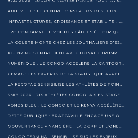
BAD 2026 : LUDOVIC NGATSÉ PLAIDE POUR LA SOUVERAINETÉ FINANCIÈRE AFRICAINE
AUBEVILLE : LE CENTRE D’INSERTION DES JEUNES PRÊT À OUVRIR SES PORTES
INFRASTRUCTURES, CROISSANCE ET STABILITÉ : LA GUINÉE AFFÛTE SES AMBITIONS
E2C CONDAMNE LE VOL DES CÂBLES ÉLECTRIQUES APRÈS UNE VIDÉO VIRALE
LA COLÈRE MONTE CHEZ LES JOURNALIERS D’E2C QUI DÉNONCENT 20 ANS DE PRÉCARITÉ
XI JINPING S’ENTRETIENT AVEC DONALD TRUMP À BEIJING
NUMÉRIQUE : LE CONGO ACCÉLÈRE LA CARTOGRAPHIE DE SES INFRASTRUCTURES DIGITALES
CEMAC : LES EXPERTS DE LA STATISTIQUE APPELLENT À RENFORCER LA SÉCURISATION DES DONNÉES
LA FÉCOTAE SENSIBILISE LES ATHLÈTES DE POINTE-NOIRE À L’HYGIÈNE ALIMENTA
SMIB 2026 : DIX ATHLÈTES CONGOLAIS EN STAGE AU KENYA
FONDS BLEU : LE CONGO ET LE KENYA ACCÉLÈRENT LA MOBILISATION DES FINANCEMENTS
DETTE PUBLIQUE : BRAZZAVILLE ENGAGE UNE OPÉRATION DE RACHAT DE 575 MILLIONS DE DOLLARS
GOUVERNANCE FINANCIÈRE : LA DGPP ET L’ONEC-C VERS UN PARTENARIAT POUR ASSAINIR LES ENTREPRISES PUBLIQUES
CONGO TERMINAL SENSIBILISE SUR LES ENJEUX DE LA SANTÉ MENTALE EN