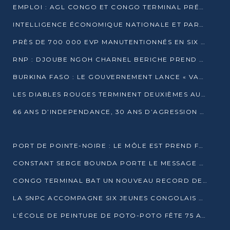
EMPLOI : AGL CONGO ET CONGO TERMINAL PRÉSÉLECTIONNENT PLUS DE 70 JEUNES À POINTE-NOIRE
INTELLIGENCE ÉCONOMIQUE NATIONALE ET PARTENARIATS INTERNATIONAUX : VERS UNE DOCTRINE SOUVERAINE DE SÉCURITÉ ÉCONOMIQUE
PRÈS DE 700 000 EVP MANUTENTIONNÉS EN SIX MOIS PAR CONGO TERMINAL
RNP : DJOUBE NGOH CHARNEL BERICHE PREND LES RÊNES DU PARTI
BURKINA FASO : LE GOUVERNEMENT LANCE « VACANCES UTILES 2026 » POUR FORMER LES ÉLÈVES À 15 MÉTIERS
LES DIABLES ROUGES TERMINENT DEUXIÈMES AU CHAMPIONNAT D’AFRIQUE ZONE 3
66 ANS D’INDEPENDANCE, 30 ANS D’AGRESSION RWAN DAISE : 4 PRESIDENCES, UN ECHEC COLLECTIF
PORT DE POINTE-NOIRE : LE MÔLE EST PREND FORME ET VISE LES GÉANTS DES MERS
CONSTANT SERGE BOUNDA PORTE LE MESSAGE DE COMPASSION DE DENIS SASSOU NGUESSO EN IRAN
CONGO TERMINAL BAT UN NOUVEAU RECORD DE PRODUCTIVITÉ AU PORT DE POINTE-NOIRE
LA SNPC ACCOMPAGNE SIX JEUNES CONGOLAIS AUX OLYMPIADES PANAFRICAINES DE MATHÉMATIQUES
L’ÉCOLE DE PEINTURE DE POTO-POTO FÊTE 75 ANS AU SERVICE DE L’ART CONGOLAIS