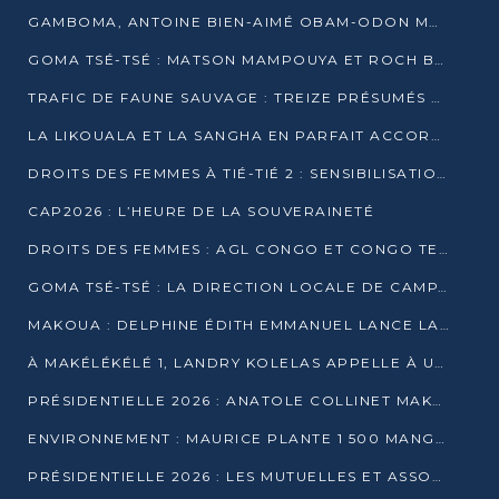
GAMBOMA, ANTOINE BIEN-AIMÉ OBAM-ODON MOBILISE LES 32 148 ÉLECTEURS EN FAVEUR DE DENIS SASSOU NGUESSO
GOMA TSÉ-TSÉ : MATSON MAMPOUYA ET ROCH BREDIN BISSALA NKOUNKOU EN CAMPAGNE DE PROXIMITÉ
TRAFIC DE FAUNE SAUVAGE : TREIZE PRÉSUMÉS TRAFIQUANTS INTERPELLÉS AU CONGO EN 2025
LA LIKOUALA ET LA SANGHA EN PARFAIT ACCORD AVEC LE PROJET DE SOCIÉTÉ DU CANDIDAT DENIS SASSOU-N’GUESSO
DROITS DES FEMMES À TIÉ-TIÉ 2 : SENSIBILISATION ET PÉDAGOGIE SUR LE DROIT DE VOTE
CAP2026 : L’HEURE DE LA SOUVERAINETÉ
DROITS DES FEMMES : AGL CONGO ET CONGO TERMINAL METTENT EN AVANT LE LEADERSHIP FÉMININ
GOMA TSÉ-TSÉ : LA DIRECTION LOCALE DE CAMPAGNE INTENSIFIE LA SENSIBILISATION DANS LES VILLAGES
MAKOUA : DELPHINE ÉDITH EMMANUEL LANCE LA CAMPAGNE POUR DENIS SASSOU-N’GUESSO
À MAKÉLÉKÉLÉ 1, LANDRY KOLELAS APPELLE À UNE MOBILISATION MASSIVE EN FAVEUR DE DENIS SASSOU-N’GUESSO
PRÉSIDENTIELLE 2026 : ANATOLE COLLINET MAKOSSO DÉFEND LE PROJET DE SOCIÉTÉ DE DENIS SASSOU NGUESSO
ENVIRONNEMENT : MAURICE PLANTE 1 500 MANGROVES POUR HONORER WANGARI MAATHAI
PRÉSIDENTIELLE 2026 : LES MUTUELLES ET ASSOCIATIONS S’IMPLIQUENT DANS LA CAMPAGNE ÉLECTORALE À TIÉ-TIÉ 2 (POINTE-NOIRE)