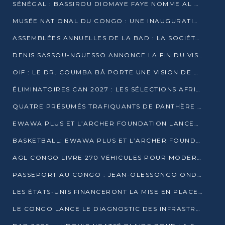
SÉNÉGAL : BASSIROU DIOMAYE FAYE NOMME AL AMINOU LÔ PREMIER MINISTRE
MUSÉE NATIONAL DU CONGO : UNE INAUGURATION PORTEUSE D’ESPOIR POUR LA CULTURE
ASSEMBLÉES ANNUELLES DE LA BAD : LA SOCIÉTÉ CIVILE CONGOLAISE À LA RECHERCHE DE PARTENAIRES POUR SES PROJETS
DENIS SASSOU-NGUESSO ANNONCE LA FIN DU VISA POUR LES AFRICAINS EN 2027
OIF : LE DR. COUMBA BÂ PORTE UNE VISION DE DIALOGUE, DE STABILITÉ ET DE RÉFORME À LA TÊTE
ÉLIMINATOIRES CAN 2027 : LES SÉLECTIONS AFRICAINES CONNAISSENT LEURS ADVERSAIRES
QUATRE PRÉSUMÉS TRAFIQUANTS DE PANTHÈRE ARRÊTÉS À EWO
EWAWA PLUS ET L’ARCHER FOUNDATION LANCENT UN CAMP DE BASKET POUR LES JEUNES À BRAZZAVILLE
BASKETBALL: EWAWA PLUS ET L’ARCHER FOUNDATION LANCENT UN CAMP POUR LES JEUNES
AGL CONGO LIVRE 270 VÉHICULES POUR MODERNISER LE TRANSPORT URBAIN
PASSEPORT AU CONGO : JEAN-OLESSONGO ONDAYE VEUT METTRE FIN AUX LENTEURS ADMINISTRATIVES
LES ÉTATS-UNIS FINANCERONT LA MISE EN PLACE DE JUSQU’À 50 CLINIQUES DE LUTTE CONTRE L’EBOLA
LE CONGO LANCE LE DIAGNOSTIC DES INFRASTRUCTURES SPORTIVES DU COMPLEXE DE KINTÉLÉ