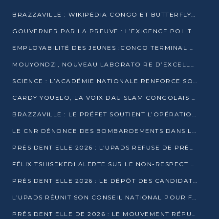
BRAZZAVILLE : WIKIPÉDIA CONGO ET BUTTERFLY SCELLENT UN PARTENARIAT POUR STRUCTURER LE BÉNÉVOLAT NUMÉRIQUE
GOUVERNER PAR LA PREUVE : L’EXIGENCE POLITIQUE DU XXIᵉ SIÈCLE
EMPLOYABILITÉ DES JEUNES :CONGO TERMINAL S’ALLIE À L’ESCIC POUR RAPPROCHER L’ÉCOLE DU TERRAIN
MOUYONDZI, NOUVEAU LABORATOIRE D’EXCELLENCE PÉDAGOGIQUE AVEC L’ENFICE
SCIENCE : L’ACADÉMIE NATIONALE RENFORCE SON ÉQUIPE ET TRACE SA FEUILLE DE ROUTE 2026
CARDY YOUELO, LA VOIX DAU SLAM CONGOLAIS QUI INTERPELLE LE MONDE
BRAZZAVILLE : LE PRÉFET SOUTIENT L’OPÉRATION « ZÉRO KULUNA » ET APPELLE À LA VIGILANCE CITOYENNE
LE CNR DÉNONCE DES BOMBARDEMENTS DANS LE POOL ET ACCUSE LE GOUVERNEMENT
PRÉSIDENTIELLE 2026 : L’UPADS REFUSE DE PRÉSENTER UN CANDIDAT ET DÉNONCE UN PROCESSUS NON CRÉDIBLE
FÉLIX TSHISEKEDI ALERTE SUR LE NON-RESPECT DES ENGAGEMENTS DE PAIX APRÈS SA RENCONTRE AVEC D. SASSOU-NGUESSO
PRÉSIDENTIELLE 2026 : LE DÉPÔT DES CANDIDATURES OUVERT DU 29 JANVIER AU 12 FÉVRIER
L’UPADS RÉUNIT SON CONSEIL NATIONAL POUR FIXER SA LIGNE POLITIQUE À DEUX MOIS DE LA PRÉSIDENTIELLE
PRÉSIDENTIELLE DE 2026 : LE MOUVEMENT RÉPUBLICAIN DÉNONCE UNE CONVOCATION ÉLECTORALE « OPAQUE ET PRÉCIPITÉE »