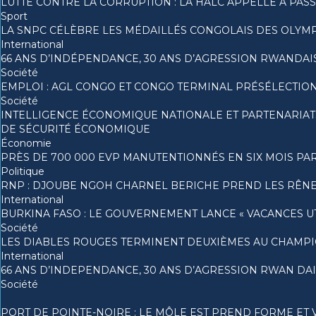
LUTTE CONTRE LA CORRUPTION : LA HALC APPELLE À PAS
Sport
LA SNPC CÉLÈBRE LES MÉDAILLÉS CONGOLAIS DES OLYM
International
66 ANS D’INDÉPENDANCE, 30 ANS D’AGRESSION RWANDAIS
Société
EMPLOI : AGL CONGO ET CONGO TERMINAL PRÉSÉLECTION
Société
INTELLIGENCE ÉCONOMIQUE NATIONALE ET PARTENARIAT
DE SÉCURITÉ ÉCONOMIQUE
Économie
PRÈS DE 700 000 EVP MANUTENTIONNÉS EN SIX MOIS P
Politique
RNP : DJOUBE NGOH CHARNEL BERICHE PREND LES RÊNE
International
BURKINA FASO : LE GOUVERNEMENT LANCE « VACANCES UTI
Société
LES DIABLES ROUGES TERMINENT DEUXIÈMES AU CHAMPI
International
66 ANS D’INDEPENDANCE, 30 ANS D’AGRESSION RWAN DAIS
Société
PORT DE POINTE-NOIRE : LE MÔLE EST PREND FORME ET 