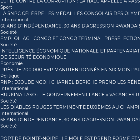
LUTTE CONTRE LA CORRUPTION : LA HALC APPELLE À PAS
Sport
LA SNPC CÉLÈBRE LES MÉDAILLÉS CONGOLAIS DES OLYM
International
66 ANS D’INDÉPENDANCE, 30 ANS D’AGRESSION RWANDAIS
Société
EMPLOI : AGL CONGO ET CONGO TERMINAL PRÉSÉLECTION
Société
INTELLIGENCE ÉCONOMIQUE NATIONALE ET PARTENARIAT
DE SÉCURITÉ ÉCONOMIQUE
Économie
PRÈS DE 700 000 EVP MANUTENTIONNÉS EN SIX MOIS P
Politique
RNP : DJOUBE NGOH CHARNEL BERICHE PREND LES RÊNE
International
BURKINA FASO : LE GOUVERNEMENT LANCE « VACANCES UTI
Société
LES DIABLES ROUGES TERMINENT DEUXIÈMES AU CHAMPI
International
66 ANS D’INDEPENDANCE, 30 ANS D’AGRESSION RWAN DAIS
Société
PORT DE POINTE-NOIRE : LE MÔLE EST PREND FORME ET 