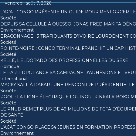
vendredi, août 7, 2026
L’ACAT CONGO PRÉSENTE UN GUIDE POUR RENFORCER LES
Société
DEPUIS SA CELLULE À OUESSO, JONAS FRED MAKITA DÉNON
Environnement
BRACONNAGE : 3 TRAFIQUANTS D’IVOIRE LOURDEMENT 
Société
POINTE-NOIRE : CONGO TERMINAL FRANCHIT UN CAP HI
Société
KELLÉ, L’ELDORADO DES PROFESSIONNELLES DU SEXE
Politique
LE PARTI DPC LANCE SA CAMPAGNE D’ADHÉSIONS ET VEU
International
MACKY SALL À DAKAR : UNE RENCONTRE PRÉSIDENTIELLE 
Société
POOL : LA LIGNE ÉLECTRIQUE LOUINGUI-KINKALA-BOKO M
Société
LE PNUD REMET PLUS DE 49 MILLIONS DE FCFA D’ÉQUI
DE SANTÉ
Société
L’ACAT CONGO PLACE 54 JEUNES EN FORMATION PROFES
Environnement