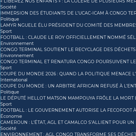
« LIBÉREZ NOS ENFANTS » : LA COLÈRE DE PLUSIEURS MÈ
Société
IMMERSION DES ÉTUDIANTS DE L’UCAC-ICAM À CONGO TE
Politique
LAMYR NGUELE ÉLU PRÉSIDENT DU COMITÉ DES MEMBRE
Sport
FOOTBALL : CLAUDE LE ROY OFFICIELLEMENT NOMMÉ S
Environnement
CONGO TERMINAL SOUTIENT LE RECYCLAGE DES DÉCHETS 
Environnement
CONGO TERMINAL ET RENATURA CONGO POURSUIVENT LE
Sport
COUPE DU MONDE 2026 : QUAND LA POLITIQUE MENACE L
International
COUPE DU MONDE : UN ARBITRE AFRICAIN REFUSÉ À L’ENT
Politique
LE DÉPUTÉ HELLOT MATSON MAMPOUYA FRÔLE LA MORT 
Sport
FOOTBALL : LE GOUVERNEMENT AUTORISE LA FECOFOOT 
Économie
CAMEROUN : L’ÉTAT, AGL ET CAMALCO S’ALLIENT POUR U
Société
ENVIRONNEMENT : AGL CONGO TRANSFORME SES DÉCHET