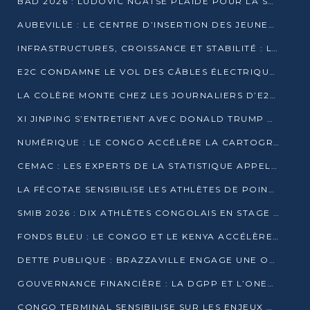
BAD 2026 : LUDOVIC NGATSÉ PLAIDE POUR LA SOUVERAINETÉ FINANCIÈRE AFRICAINE
AUBEVILLE : LE CENTRE D’INSERTION DES JEUNES PRÊT À OUVRIR SES PORTES
INFRASTRUCTURES, CROISSANCE ET STABILITÉ : LA GUINÉE AFFÛTE SES AMBITIONS
E2C CONDAMNE LE VOL DES CÂBLES ÉLECTRIQUES APRÈS UNE VIDÉO VIRALE
LA COLÈRE MONTE CHEZ LES JOURNALIERS D’E2C QUI DÉNONCENT 20 ANS DE PRÉCARITÉ
XI JINPING S’ENTRETIENT AVEC DONALD TRUMP À BEIJING
NUMÉRIQUE : LE CONGO ACCÉLÈRE LA CARTOGRAPHIE DE SES INFRASTRUCTURES DIGITALES
CEMAC : LES EXPERTS DE LA STATISTIQUE APPELLENT À RENFORCER LA SÉCURISATION DES DONNÉES
LA FÉCOTAE SENSIBILISE LES ATHLÈTES DE POINTE-NOIRE À L’HYGIÈNE ALIMENTA
SMIB 2026 : DIX ATHLÈTES CONGOLAIS EN STAGE AU KENYA
FONDS BLEU : LE CONGO ET LE KENYA ACCÉLÈRENT LA MOBILISATION DES FINANCEMENTS
DETTE PUBLIQUE : BRAZZAVILLE ENGAGE UNE OPÉRATION DE RACHAT DE 575 MILLIONS DE DOLLARS
GOUVERNANCE FINANCIÈRE : LA DGPP ET L’ONEC-C VERS UN PARTENARIAT POUR ASSAINIR LES ENTREPRISES PUBLIQUES
CONGO TERMINAL SENSIBILISE SUR LES ENJEUX DE LA SANTÉ MENTALE EN