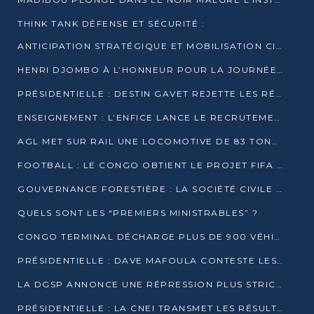
THINK TANK DÉFENSE ET SÉCURITÉ :
ANTICIPATION STRATÉGIQUE ET MOBILISATION CITOYENNE POUR NOTRE SOUVERAINETÉ NATIONALE
HENRI DJOMBO À L’HONNEUR POUR LA JOURNÉE MONDIALE DU THÉÂTRE
PRÉSIDENTIELLE : DESTIN GAVET REJETTE LES RÉSULTATS ET APPELLE À UN DIALOGUE NATIONAL
ENSEIGNEMENT : L’ENFICE LANCE LE RECRUTEMENT DE SA PREMIÈRE PROMOTION DE PROFESSEURS DES ÉCOLES
AGL MET SUR RAIL UNE LOCOMOTIVE DE 83 TONNES À POINTE-NOIRE
FOOTBALL : LE CONGO OBTIENT LE PROJET FIFA ARENA POUR SES 15 DÉPARTEMENTS
GOUVERNANCE FORESTIÈRE : LA SOCIÉTÉ CIVILE CONGOLAISE AFFICHE SES PRIORITÉS POUR 2026
QUELS SONT LES “PREMIERS MINISTRABLES” ?
CONGO TERMINAL DÉCHARGE PLUS DE 900 VÉHICULES EN QUELQUES HEURES
PRÉSIDENTIELLE : DAVE MAFOULA CONTESTE LES RÉSULTATS PROVISOIRES
LA DGSP ANNONCE UNE RÉPRESSION PLUS STRICTE CONTRE LES MOTO-TAXIS
PRÉSIDENTIELLE : LA CNEI TRANSMET LES RÉSULTATS PROVISOIRES À LA COUR CONSTITUTIONNELLE