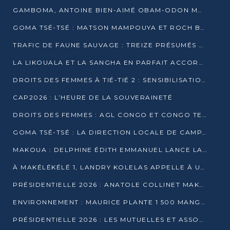
GAMBOMA, ANTOINE BIEN-AIMÉ OBAM-ODON MOBILISE LES 32 148 ÉLECTEURS EN FAVEUR DE DENIS SASSOU NGUESSO
GOMA TSÉ-TSÉ : MATSON MAMPOUYA ET ROCH BREDIN BISSALA NKOUNKOU EN CAMPAGNE DE PROXIMITÉ
TRAFIC DE FAUNE SAUVAGE : TREIZE PRÉSUMÉS TRAFIQUANTS INTERPELLÉS AU CONGO EN 2025
LA LIKOUALA ET LA SANGHA EN PARFAIT ACCORD AVEC LE PROJET DE SOCIÉTÉ DU CANDIDAT DENIS SASSOU-N’GUESSO
DROITS DES FEMMES À TIÉ-TIÉ 2 : SENSIBILISATION ET PÉDAGOGIE SUR LE DROIT DE VOTE
CAP2026 : L’HEURE DE LA SOUVERAINETÉ
DROITS DES FEMMES : AGL CONGO ET CONGO TERMINAL METTENT EN AVANT LE LEADERSHIP FÉMININ
GOMA TSÉ-TSÉ : LA DIRECTION LOCALE DE CAMPAGNE INTENSIFIE LA SENSIBILISATION DANS LES VILLAGES
MAKOUA : DELPHINE ÉDITH EMMANUEL LANCE LA CAMPAGNE POUR DENIS SASSOU-N’GUESSO
À MAKÉLÉKÉLÉ 1, LANDRY KOLELAS APPELLE À UNE MOBILISATION MASSIVE EN FAVEUR DE DENIS SASSOU-N’GUESSO
PRÉSIDENTIELLE 2026 : ANATOLE COLLINET MAKOSSO DÉFEND LE PROJET DE SOCIÉTÉ DE DENIS SASSOU NGUESSO
ENVIRONNEMENT : MAURICE PLANTE 1 500 MANGROVES POUR HONORER WANGARI MAATHAI
PRÉSIDENTIELLE 2026 : LES MUTUELLES ET ASSOCIATIONS S’IMPLIQUENT DANS LA CAMPAGNE ÉLECTORALE À TIÉ-TIÉ 2 (POINTE-NOIRE)