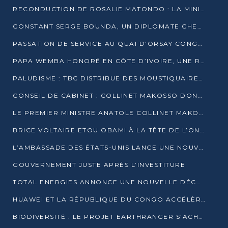
RECONDUCTION DE ROSALIE MATONDO : LA MINISTRE PROMET D’ACCÉLÉRER LE TRAITEMENT DES DOSSIERS ET DE RELEVER DE NOUVEAUX DÉFIS
CONSTANT SERGE BOUNDA, UN DIPLOMATE CHEVRONNÉ AUX COMMANDES DES AFFAIRES ÉTRANGÈRES
PASSATION DE SERVICE AU QUAI D’ORSAY CONGOLAIS : GAKOSSO PASSE LE FLAMBEAU À BOUNDA
PAPA WEMBA HONORÉ EN CÔTE D’IVOIRE, UNE RUE PORTE DÉSORMAIS SON NOM
PALUDISME : TBC DISTRIBUE DES MOUSTIQUAIRES DANS DEUX CSI DE BRAZZAVILLE
CONSEIL DE CABINET : COLLINET MAKOSSO DONNE SES DERNIÈRES ORIENTATIONS
LE PREMIER MINISTRE ANATOLE COLLINET MAKOSSO DÉMISSIONNE AVEC SON GOUVERNEMENT
BRICE VOLTAIRE ETOU OBAMI À LA TÊTE DE L’ONEC-C POUR TROIS ANS
L’AMBASSADE DES ÉTATS-UNIS LANCE UNE NOUVELLE COHORTE DU PROGRAMME ACCESS MICRO-SCHOLARSHIP
GOUVERNEMENT JUSTE APRÈS L’INVESTITURE
TOTAL ENERGIES ANNONCE UNE NOUVELLE DÉCOUVERTE D’HYDROCARBURES SUR LE PERMIS MOHO AU LARGE DU CONGO
HUAWEI ET LA RÉPUBLIQUE DU CONGO ACCÉLÈRENT LEUR PARTENARIAT
BIODIVERSITÉ : LE PROJET EARTHRANGER S’ACHÈVE, MAIS LES DÉFIS DEMEURENT