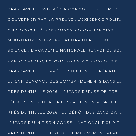
BRAZZAVILLE : WIKIPÉDIA CONGO ET BUTTERFLY SCELLENT UN PARTENARIAT POUR STRUCTURER LE BÉNÉVOLAT NUMÉRIQUE
GOUVERNER PAR LA PREUVE : L’EXIGENCE POLITIQUE DU XXIᵉ SIÈCLE
EMPLOYABILITÉ DES JEUNES :CONGO TERMINAL S’ALLIE À L’ESCIC POUR RAPPROCHER L’ÉCOLE DU TERRAIN
MOUYONDZI, NOUVEAU LABORATOIRE D’EXCELLENCE PÉDAGOGIQUE AVEC L’ENFICE
SCIENCE : L’ACADÉMIE NATIONALE RENFORCE SON ÉQUIPE ET TRACE SA FEUILLE DE ROUTE 2026
CARDY YOUELO, LA VOIX DAU SLAM CONGOLAIS QUI INTERPELLE LE MONDE
BRAZZAVILLE : LE PRÉFET SOUTIENT L’OPÉRATION « ZÉRO KULUNA » ET APPELLE À LA VIGILANCE CITOYENNE
LE CNR DÉNONCE DES BOMBARDEMENTS DANS LE POOL ET ACCUSE LE GOUVERNEMENT
PRÉSIDENTIELLE 2026 : L’UPADS REFUSE DE PRÉSENTER UN CANDIDAT ET DÉNONCE UN PROCESSUS NON CRÉDIBLE
FÉLIX TSHISEKEDI ALERTE SUR LE NON-RESPECT DES ENGAGEMENTS DE PAIX APRÈS SA RENCONTRE AVEC D. SASSOU-NGUESSO
PRÉSIDENTIELLE 2026 : LE DÉPÔT DES CANDIDATURES OUVERT DU 29 JANVIER AU 12 FÉVRIER
L’UPADS RÉUNIT SON CONSEIL NATIONAL POUR FIXER SA LIGNE POLITIQUE À DEUX MOIS DE LA PRÉSIDENTIELLE
PRÉSIDENTIELLE DE 2026 : LE MOUVEMENT RÉPUBLICAIN DÉNONCE UNE CONVOCATION ÉLECTORALE « OPAQUE ET PRÉCIPITÉE »