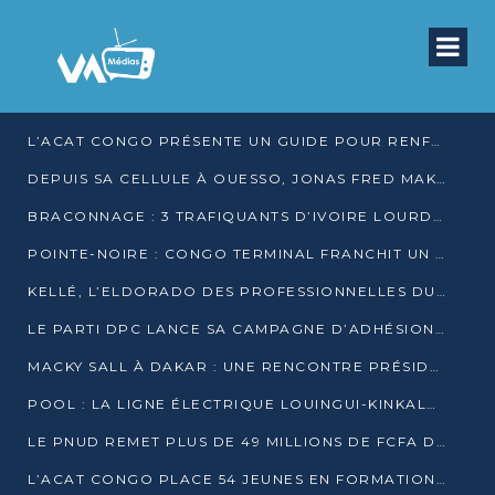
L’ACAT CONGO PRÉSENTE UN GUIDE POUR RENFORCER LES GARANTIES JUDICIAIRES EN GARDE À VUE
DEPUIS SA CELLULE À OUESSO, JONAS FRED MAKITA DÉNONCE CE QU’IL QUALIFIE DE DÉNI DE JUSTICE
BRACONNAGE : 3 TRAFIQUANTS D’IVOIRE LOURDEMENT CONDAMNÉS À DJAMBALA
POINTE-NOIRE : CONGO TERMINAL FRANCHIT UN CAP HISTORIQUE AVEC 99 MOUVEMENTS/HEURE
KELLÉ, L’ELDORADO DES PROFESSIONNELLES DU SEXE
LE PARTI DPC LANCE SA CAMPAGNE D’ADHÉSIONS ET VEUT STRUCTURER SA PRÉSENCE DANS LES 15 DÉPARTEMENTS
MACKY SALL À DAKAR : UNE RENCONTRE PRÉSIDENTIELLE QUI DIVISE L’OPINION SÉNÉGALAISE
POOL : LA LIGNE ÉLECTRIQUE LOUINGUI-KINKALA-BOKO MISE EN SERVICE
LE PNUD REMET PLUS DE 49 MILLIONS DE FCFA D’ÉQUIPEMENTS POUR ACCÉLÉRER LA NUMÉRISATION DU SYSTÈME DE SANTÉ
L’ACAT CONGO PLACE 54 JEUNES EN FORMATION PROFESSIONNELLE