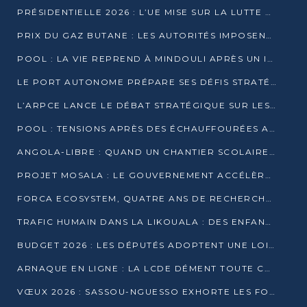
PRÉSIDENTIELLE 2026 : L’UE MISE SUR LA LUTTE CONTRE LA DÉSINFORMATION
PRIX DU GAZ BUTANE : LES AUTORITÉS IMPOSENT LE RESPECT DES PRIX RÉGLEMENTÉS
POOL : LA VIE REPREND À MINDOULI APRÈS UN INCIDENT ARMÉ SUR LA RN1
LE PORT AUTONOME PRÉPARE SES DÉFIS STRATÉGIQUES DE 2026
L’ARPCE LANCE LE DÉBAT STRATÉGIQUE SUR LES DONNÉES, L’IA ET LA FINANCE NUMÉRIQUE AU CONGO
POOL : TENSIONS APRÈS DES ÉCHAUFFOURÉES ARMÉES ENTRE DGSP ET EX-MILICIENS NINJA
ANGOLA-LIBRE : QUAND UN CHANTIER SCOLAIRE DEVIENT LE MIROIR D’UN CONGO EN MOUVEMENT
PROJET MOSALA : LE GOUVERNEMENT ACCÉLÈRE L’INSERTION DES JEUNES EN 2026
FORCA ECOSYSTEM, QUATRE ANS DE RECHERCHE DE TERRAIN AVANT UN LANCEMENT OFFICIEL EN 2026
TRAFIC HUMAIN DANS LA LIKOUALA : DES ENFANTS AUTOCHTONES RÉDUITS AU TRAVAIL FORCÉ
BUDGET 2026 : LES DÉPUTÉS ADOPTENT UNE LOI DES FINANCES DE PLUS DE 2500 MILLIARDS FCFA
ARNAQUE EN LIGNE : LA LCDE DÉMENT TOUTE CAMPAGNE DE RECRUTEMENT
VŒUX 2026 : SASSOU-NGUESSO EXHORTE LES FORCES VIVES À RENFORCER L’UNITÉ