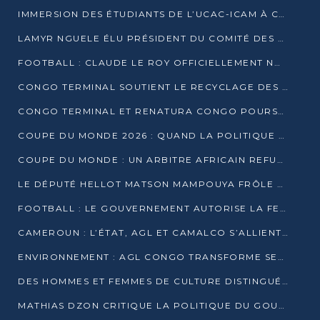
IMMERSION DES ÉTUDIANTS DE L’UCAC-ICAM À CONGO TERMINAL
LAMYR NGUELE ÉLU PRÉSIDENT DU COMITÉ DES MEMBRES D’HONNEUR DU PCT
FOOTBALL : CLAUDE LE ROY OFFICIELLEMENT NOMMÉ SÉLECTIONNEUR DU CONGO
CONGO TERMINAL SOUTIENT LE RECYCLAGE DES DÉCHETS PLASTIQUES À POINTE-NOIRE
CONGO TERMINAL ET RENATURA CONGO POURSUIVENT LEUR COMBAT POUR LA BIODIVERSITÉ
COUPE DU MONDE 2026 : QUAND LA POLITIQUE MENACE L’UNIVERSALITÉ DU FOOTBALL
COUPE DU MONDE : UN ARBITRE AFRICAIN REFUSÉ À L’ENTRÉE DES ÉTATS-UNIS
LE DÉPUTÉ HELLOT MATSON MAMPOUYA FRÔLE LA MORT LORS D’UNE EMBUSCADE DZNS LE POOL
FOOTBALL : LE GOUVERNEMENT AUTORISE LA FECOFOOT À OCCUPER LES COMPLEXES SPORTIFS
CAMEROUN : L’ÉTAT, AGL ET CAMALCO S’ALLIENT POUR UN MÉGA-PROJET FERROVIAIRE
ENVIRONNEMENT : AGL CONGO TRANSFORME SES DÉCHETS EN OUTILS DE FORMATION
DES HOMMES ET FEMMES DE CULTURE DISTINGUÉS POUR LEUR ENGAGEMENT PAR BANTOU CULTURE
MATHIAS DZON CRITIQUE LA POLITIQUE DU GOUVERNEMENT ET ALERTE SUR LA DETTE DU CONGO