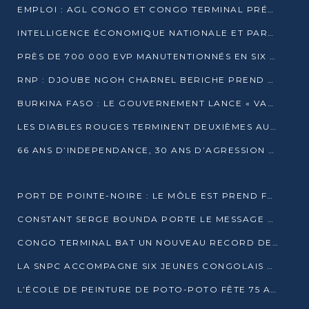
EMPLOI : AGL CONGO ET CONGO TERMINAL PRÉSÉLECTIONNENT PLUS DE 70 JEUNES À POINTE-NOIRE
INTELLIGENCE ÉCONOMIQUE NATIONALE ET PARTENARIATS INTERNATIONAUX : VERS UNE DOCTRINE SOUVERAINE DE SÉCURITÉ ÉCONOMIQUE
PRÈS DE 700 000 EVP MANUTENTIONNÉS EN SIX MOIS PAR CONGO TERMINAL
RNP : DJOUBE NGOH CHARNEL BERICHE PREND LES RÊNES DU PARTI
BURKINA FASO : LE GOUVERNEMENT LANCE « VACANCES UTILES 2026 » POUR FORMER LES ÉLÈVES À 15 MÉTIERS
LES DIABLES ROUGES TERMINENT DEUXIÈMES AU CHAMPIONNAT D’AFRIQUE ZONE 3
66 ANS D’INDEPENDANCE, 30 ANS D’AGRESSION RWAN DAISE : 4 PRESIDENCES, UN ECHEC COLLECTIF
PORT DE POINTE-NOIRE : LE MÔLE EST PREND FORME ET VISE LES GÉANTS DES MERS
CONSTANT SERGE BOUNDA PORTE LE MESSAGE DE COMPASSION DE DENIS SASSOU NGUESSO EN IRAN
CONGO TERMINAL BAT UN NOUVEAU RECORD DE PRODUCTIVITÉ AU PORT DE POINTE-NOIRE
LA SNPC ACCOMPAGNE SIX JEUNES CONGOLAIS AUX OLYMPIADES PANAFRICAINES DE MATHÉMATIQUES
L’ÉCOLE DE PEINTURE DE POTO-POTO FÊTE 75 ANS AU SERVICE DE L’ART CONGOLAIS