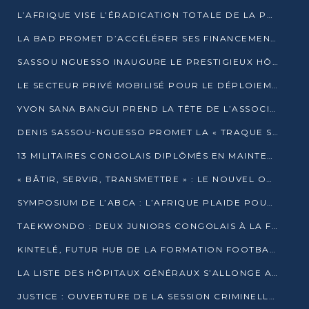
L’AFRIQUE VISE L’ÉRADICATION TOTALE DE LA POLIOMYÉLITE D’ICI 2026
LA BAD PROMET D’ACCÉLÉRER SES FINANCEMENTS AVEC LE MINISTÈRE DE L’ASSAINISSEMENT
SASSOU NGUESSO INAUGURE LE PRESTIGIEUX HÔTEL KEMPINSKI BRAZZAVILLE
LE SECTEUR PRIVÉ MOBILISÉ POUR LE DÉPLOIEMENT DE 19 MINI-CENTRALES SOLAIRES
YVON SANA BANGUI PREND LA TÊTE DE L’ASSOCIATION DES BANQUES CENTRALES AFRICAINES
DENIS SASSOU-NGUESSO PROMET LA « TRAQUE SANS RELÂCHE » DU GRAND BANDITISME
13 MILITAIRES CONGOLAIS DIPLÔMÉS EN MAINTENANCE INDUSTRIELLE APRÈS TROIS ANS DE FORMATION À L’UNIVERSITÉ MARIEN-NGOUABI
« BÂTIR, SERVIR, TRANSMETTRE » : LE NOUVEL OUVRAGE QUI INTERPELLE LES COLLECTIVITÉS
SYMPOSIUM DE L’ABCA : L’AFRIQUE PLAIDE POUR UN FINANCEMENT CLIMATIQUE ÉQUITABLE
TAEKWONDO : DEUX JUNIORS CONGOLAIS À LA FINALE D’OPEN SYRIES 2025 À ABIDJAN
KINTELÉ, FUTUR HUB DE LA FORMATION FOOTBALLISTIQUE AFRICAINE ?
LA LISTE DES HÔPITAUX GÉNÉRAUX S’ALLONGE AU CONGO
JUSTICE : OUVERTURE DE LA SESSION CRIMINELLE À BRAZZAVILLE AVEC 52 DOSSIERS AU RÔLE