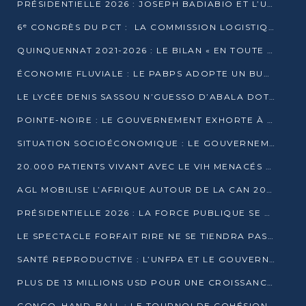
PRÉSIDENTIELLE 2026 : JOSEPH BADIABIO ET L’UDH-YUKI JOUENT LA PRUDENCE
6ᵉ CONGRÈS DU PCT : LA COMMISSION LOGISTIQUE ASSURE LA DISTRIBUTION DES KITS
QUINQUENNAT 2021-2026 : LE BILAN « EN TOUTE TRANSPARENCE » PRÉSENTÉ À LA PRESSE
ÉCONOMIE FLUVIALE : LE PABPS ADOPTE UN BUDGET 2026 DE PLUS DE 2,7 MILLIARDS FCFA
LE LYCÉE DENIS SASSOU N’GUESSO D’ABALA DOTÉ D’UNE SALLE MULTIMÉDIA
POINTE-NOIRE : LE GOUVERNEMENT EXHORTE À UN USAGE RESPONSABLE DU NOUVEAU MATÉRIEL MUNICIPAL
SITUATION SOCIOÉCONOMIQUE : LE GOUVERNEMENT INTERPELLÉ DEVANT LE SÉNAT
20.000 PATIENTS VIVANT AVEC LE VIH MENACÉS D’ARRÊT DE TRAITEMENT
AGL MOBILISE L’AFRIQUE AUTOUR DE LA CAN 2025
PRÉSIDENTIELLE 2026 : LA FORCE PUBLIQUE SE PRÉPARE À SÉCURISER LE SCRUTIN
LE SPECTACLE FORFAIT RIRE NE SE TIENDRA PAS LE 1ER JANVIER
SANTÉ REPRODUCTIVE : L’UNFPA ET LE GOUVERNEMENT AFFINENT LES PRIORITÉS DE 2026
PLUS DE 13 MILLIONS USD POUR UNE CROISSANCE VERTE ET SOUVERAINE
CONGO–HAND-BALL : LE TOURNOI DE COHÉSION ET DE FRATERNITÉ ALLUME SES LAMPIONS À BRAZZAVILLE