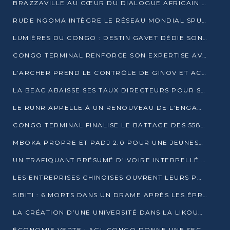
BRAZZAVILLE AU CŒUR DU DIALOGUE AFRICAIN SUR LES OBJECTIFS DE DÉVELOPPEMENT DURABLE
RUDE NGOMA INTÈGRE LE RÉSEAU MONDIAL SPUTNIK PRO APRÈS UNE FORMATION À MOSCOU
LUMIÈRES DU CONGO : DESTIN GAVET DÉDIE SON PRIX À L’UNITÉ NATIONALE ET À LA JEUNESSE
CONGO TERMINAL RENFORCE SON EXPERTISE AVEC NEUF NOUVEAUX FORMATEURS EN ENGINS PORTUAIRES
L’ARCHER PREND LE CONTRÔLE DE GINOV ET ACCÉLÈRE SON VIRAGE NUMÉRIQUE
LA BEAC ABAISSE SES TAUX DIRECTEURS POUR SOUTENIR LA CROISSANCE EN ZONE CEMAC
LE RUNR APPELLE À UN RENOUVEAU DE L’ENGAGEMENT MILITANT
CONGO TERMINAL FINALISE LE BATTAGE DES 558 PIEUX DU FUTUR QUAI DU MÔLE EST
MBOKA PROPRE ET PADJ 2.0 POUR UNE JEUNESSE PLUS AUTONOME
UN TRAFIQUANT PRÉSUMÉ D’IVOIRE INTERPELLÉ À DOLISIE
LES ENTREPRISES CHINOISES OUVRENT LEURS PORTES AUX JEUNES DIPLÔMÉS
SIBITI : 6 MORTS DANS UN DRAME APRÈS LES ÉPREUVES DU BEPC
LA CRÉATION D’UNE UNIVERSITÉ DANS LA LIKOUALA AU CŒUR D’UNE RÉFLEXION NATIONALE
ÉCONOMIE VERTE : AGL CONGO DONNE UNE SECONDE VIE À SES DÉCHETS INDUSTRIELS