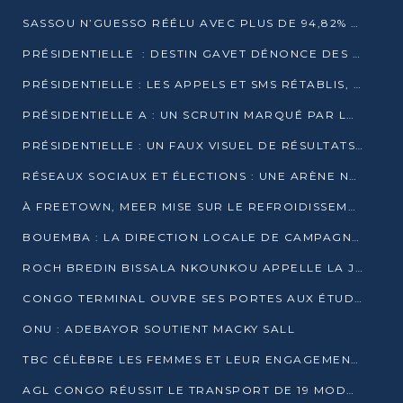
SASSOU N’GUESSO RÉÉLU AVEC PLUS DE 94,82% DES VOIX
PRÉSIDENTIELLE : DESTIN GAVET DÉNONCE DES IRRÉGULARITÉS ET REVENDIQUE LA VICTOIRE
PRÉSIDENTIELLE : LES APPELS ET SMS RÉTABLIS, INTERNET RESTE BLOQUÉ
PRÉSIDENTIELLE A : UN SCRUTIN MARQUÉ PAR LA COUPURE D’INTERNET ET UNE AFFLUENCE TIMIDE À BRAZZAVILLE
PRÉSIDENTIELLE : UN FAUX VISUEL DE RÉSULTATS CIRCULE
RÉSEAUX SOCIAUX ET ÉLECTIONS : UNE ARÈNE NUMÉRIQUE EN PLEINE MUTATION AU CONGO
À FREETOWN, MEER MISE SUR LE REFROIDISSEMENT PASSIF FACE À LA CHALEUR EXTRÊME
BOUEMBA : LA DIRECTION LOCALE DE CAMPAGNE DE DENIS SASSOU N’GUESSO MULTIPLIE LES ACTIVITÉS DE MOBILISATION
ROCH BREDIN BISSALA NKOUNKOU APPELLE LA JEUNESSE DE GOMA TSÉ-TSÉ À UN VOTE MASSIF POUR DENIS SASSOU NGUESSO
CONGO TERMINAL OUVRE SES PORTES AUX ÉTUDIANTS EN TRANSPORT ET LOGISTIQUE
ONU : ADEBAYOR SOUTIENT MACKY SALL
TBC CÉLÈBRE LES FEMMES ET LEUR ENGAGEMENT À L’OCCASION DU 8 MARS
AGL CONGO RÉUSSIT LE TRANSPORT DE 19 MODULES HORS GABARIT ENTRE POINTE-NOIRE ET BRAZZAVILLE