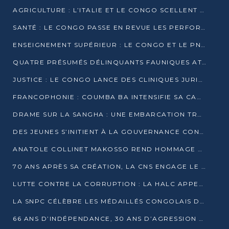
AGRICULTURE : L’ITALIE ET LE CONGO SCELLENT UN PARTENARIAT POUR UNE PRODUCTION LOCALE DURABLE
SANTÉ : LE CONGO PASSE EN REVUE LES PERFORMANCES DE SES HÔPITAUX À MI-PARCOURS
ENSEIGNEMENT SUPÉRIEUR : LE CONGO ET LE PNUD VEULENT RAPPROCHER LA FORMATION UNIVERSITAIRE DES BESOINS DU MARCHÉ DE L’EMPLOI
QUATRE PRÉSUMÉS DÉLINQUANTS FAUNIQUES ATTENDUS DEVANT LA JUSTICE POUR TRAFIC D’IVOIRE
JUSTICE : LE CONGO LANCE DES CLINIQUES JURIDIQUES POUR RAPPROCHER LE DROIT DES CITOYENS
FRANCOPHONIE : COUMBA BA INTENSIFIE SA CAMPAGNE POUR LA SUCCESSION À LA TÊTE DE L’OIF
DRAME SUR LA SANGHA : UNE EMBARCATION TRANSPORTANT DES FIDÈLES DE « NZAMBÉ YA L’HUILE » FAIT NAUFRAGE À OUESSO
DES JEUNES S’INITIENT À LA GOUVERNANCE CONTINENTALE À BRAZZAVILLE
ANATOLE COLLINET MAKOSSO REND HOMMAGE À JEAN-PAUL PIGASSE
70 ANS APRÈS SA CRÉATION, LA CNS ENGAGE LE VIRAGE DE LA DIGITALISATION
LUTTE CONTRE LA CORRUPTION : LA HALC APPELLE À PASSER DES DISCOURS AUX ACTES
LA SNPC CÉLÈBRE LES MÉDAILLÉS CONGOLAIS DES OLYMPIADES PANAFRICAINES DE MATHÉMATIQUES 2026
66 ANS D’INDÉPENDANCE, 30 ANS D’AGRESSION RWANDAISE : 4 PRÉSIDENCES, UN ÉCHEC COLLECTIF