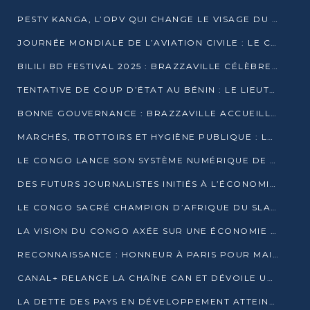
PESTY KANGA, L’OPV QUI CHANGE LE VISAGE DU REPORTAGE AU CONGO
JOURNÉE MONDIALE DE L’AVIATION CIVILE : LE CONGO MISE SUR L’INNOVATION ET LA SÉCURITÉ
BILILI BD FESTIVAL 2025 : BRAZZAVILLE CÉLÈBRE DIX ANS DE CRÉATION GRAPHIQUE AFRICAINE
TENTATIVE DE COUP D’ÉTAT AU BÉNIN : LE LIEUTENANT-COLONEL TIGRI S’AUTOPROCLAME CHEF D’UN COMITÉ MILITAIRE
BONNE GOUVERNANCE : BRAZZAVILLE ACCUEILLE LES PREMIÈRES JOURNÉES CONGOLAISES DE L’ÉVALUATION
MARCHÉS, TROTTOIRS ET HYGIÈNE PUBLIQUE : LE GOUVERNEMENT DURCIT LE TON
LE CONGO LANCE SON SYSTÈME NUMÉRIQUE DE VÉRIFICATION DU BOIS
DES FUTURS JOURNALISTES INITIÉS À L’ÉCONOMIE BLEUE DURABLE
LE CONGO SACRÉ CHAMPION D’AFRIQUE DU SLAM 2025
LA VISION DU CONGO AXÉE SUR UNE ÉCONOMIE BAS CARBONE AU RENDEZ-VOUS DE MONACO 2025
RECONNAISSANCE : HONNEUR À PARIS POUR MAIXENT RAOUL OMINGA
CANAL+ RELANCE LA CHAÎNE CAN ET DÉVOILE UNE OFFRE EXCEPTIONNELLE POUR DÉCEMBRE
LA DETTE DES PAYS EN DÉVELOPPEMENT ATTEINT UN SOMMET HISTORIQUE ENTRE 2022 ET 2024