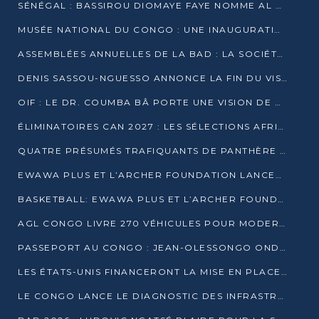
SÉNÉGAL : BASSIROU DIOMAYE FAYE NOMME AL AMINOU LÔ PREMIER MINISTRE
MUSÉE NATIONAL DU CONGO : UNE INAUGURATION PORTEUSE D’ESPOIR POUR LA CULTURE
ASSEMBLÉES ANNUELLES DE LA BAD : LA SOCIÉTÉ CIVILE CONGOLAISE À LA RECHERCHE DE PARTENAIRES POUR SES PROJETS
DENIS SASSOU-NGUESSO ANNONCE LA FIN DU VISA POUR LES AFRICAINS EN 2027
OIF : LE DR. COUMBA BÂ PORTE UNE VISION DE DIALOGUE, DE STABILITÉ ET DE RÉFORME À LA TÊTE
ÉLIMINATOIRES CAN 2027 : LES SÉLECTIONS AFRICAINES CONNAISSENT LEURS ADVERSAIRES
QUATRE PRÉSUMÉS TRAFIQUANTS DE PANTHÈRE ARRÊTÉS À EWO
EWAWA PLUS ET L’ARCHER FOUNDATION LANCENT UN CAMP DE BASKET POUR LES JEUNES À BRAZZAVILLE
BASKETBALL: EWAWA PLUS ET L’ARCHER FOUNDATION LANCENT UN CAMP POUR LES JEUNES
AGL CONGO LIVRE 270 VÉHICULES POUR MODERNISER LE TRANSPORT URBAIN
PASSEPORT AU CONGO : JEAN-OLESSONGO ONDAYE VEUT METTRE FIN AUX LENTEURS ADMINISTRATIVES
LES ÉTATS-UNIS FINANCERONT LA MISE EN PLACE DE JUSQU’À 50 CLINIQUES DE LUTTE CONTRE L’EBOLA
LE CONGO LANCE LE DIAGNOSTIC DES INFRASTRUCTURES SPORTIVES DU COMPLEXE DE KINTÉLÉ