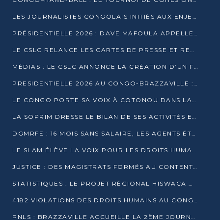
LES JOURNALISTES CONGOLAIS INITIÉS AUX ENJEUX DE L’ÉCONOMIE BLEUE
PRÉSIDENTIELLE 2026 : DAVE MAFOULA APPELLE LES CONGOLAIS À UN « NOUVEAU DÉPART »
LE CSLC RELANCE LES CARTES DE PRESSE ET RECONNAÎT OFFICIELLEMENT LES MÉDIAS EN LIGNE
MÉDIAS : LE CSLC ANNONCE LA CRÉATION D’UN FONDS D’APPUI À LA PRESSE
PRESIDENTIELLE 2026 AU CONGO-BRAZZAVILLE : UN CASTING ÉLARGI
LE CONGO PORTE SA VOIX À COTONOU DANS LA LUTTE CONTRE LA TUBERCULOSE
LA SOPRIM DRESSE LE BILAN DE SES ACTIVITÉS ET FIXE DE NOUVELLES PRIORITÉS
DGMRFE : 16 MOIS SANS SALAIRE, LES AGENTS ÉTOUFFENT DANS LE SILENCE
LE SLAM ÉLÈVE LA VOIX POUR LES DROITS HUMAINS À BRAZZAVILLE
JUSTICE : DES MAGISTRATS FORMÉS AU CONTENTIEUX DE LA PROPRIÉTÉ INTELLECTUELLE
STATISTIQUES : LE PROJET RÉGIONAL HISWACA OFFICIELLEMENT LANCÉ AU CONGO
4182 VIOLATIONS DES DROITS HUMAINS AU CONGO EN 2025 SELON LE CAD
PNLS : BRAZZAVILLE ACCUEILLE LA 2ÈME JOURNÉE SCIENTIFIQUE SUR LE VIH/SIDA