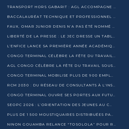
TRANSPORT HORS GABARIT : AGL ACCOMPAGNE LE DÉVELOPPEMENT DU SECTEUR BRASSICOLE AU CONGO
BACCALAURÉAT TECHNIQUE ET PROFESSIONNEL : 16 352 CANDIDATS LANCÉS DANS LES ÉPREUVES D’EPS
FAUX, OMAR JUNIOR DENIS N’A PAS ÉTÉ NOMMÉ AIDE DE CAMP ADJOINT DE DENIS SASSOU NGUESSO
LIBERTÉ DE LA PRESSE : LE JEC DRESSE UN TABLEAU PRÉOCCUPANT AU CONGO
L’ENFICE LANCE SA PREMIÈRE ANNÉE ACADÉMIQUE AVEC 100 FUTURS ENSEIGNANTS
CONGO TERMINAL CÉLÈBRE LA FÊTE DU TRAVAIL AVEC SES COLLABORATEURS À POINTE-NOIRE
AGL CONGO CÉLÈBRE LA FÊTE DU TRAVAIL SOUS LE SIGNE DE LA COHÉSION
CONGO TERMINAL MOBILISE PLUS DE 900 EMPLOYÉS AUTOUR DE LA SÉCURITÉ AU TRAVAIL
RCM 2030 : DU RÉSEAU DE CONSULTANTS À L’INSTRUMENT DE PUISSANCE EN AFRIQUE FRANCOPHONE
CONGO TERMINAL OUVRE SES PORTES AUX FUTURS INGÉNIEURS AU FORUM DES MÉTIERS D’UCAC-ICAM
SEOPC 2026 : L’ORIENTATION DES JEUNES AU CŒUR DE LA DEUXIÈME ÉDITION
PLUS DE 1 500 MOUSTIQUAIRES DISTRIBUÉES PAR AGL ET CONGO TERMINAL DANS LA LUTTE CONTRE LE PALUDISME
NINON GOUAMBA RELANCE “TOSOLOLA” POUR RENFORCER LE DIALOGUE AVEC LES CITOYENS