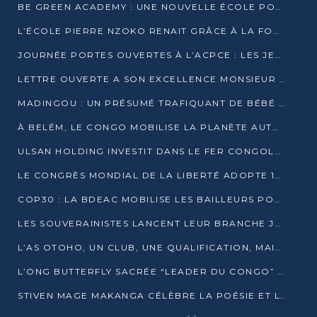
BE GREEN ACADEMY : UNE NOUVELLE ÉCOLE POUR LES MÉTIERS DE L’ÉCOLOGIE À POINTE-NOIRE
L’ÉCOLE PIERRE NZOKO RENAIT GRÂCE À LA FONDATION MUCODEC
JOURNÉE PORTES OUVERTES À L’ACPCE : LES JEUNES EN IMMERSION DANS L’ENTREPRISE
LETTRE OUVERTE A SON EXCELLENCE MONSIEUR DENIS SASSOU NGUESSO, PRESIDENT DE LAREPUBLIQUE DU CONGO
MADINGOU : UN PRÉSUMÉ TRAFIQUANT DE BÉBÉ CHIMPANZÉ FIXÉ SUR SON SORT LE 20 NOVEMBRE
À BELÉM, LE CONGO MOBILISE LA PLANÈTE AUTOUR DU FONDS BLEU POUR LE BASSIN DU CONGO
ULSAN HOLDING INVESTIT DANS LE FER CONGOLAIS
LE CONGRÈS MONDIAL DE LA LIBERTÉ ADOPTE 14 RÉSOLUTIONS HISTORIQUES
COP30 : LA BDEAC MOBILISE LES BAILLEURS POUR LE FONDS BLEU DU BASSIN DU CONGO
LES SOUVERAINISTES LANCENT LEUR BRANCHE JEUNE À BRAZZAVILLE
L’AS OTOHO, UN CLUB, UNE QUALIFICATION, MAIS ENCORE DES DOUTES
L’ONG BUTTERFLY SACRÉE “LEADER DU CONGO” AU PRIX D’EXCELLENCE 2025
STIVEN MAGE MAKANGA CÉLÈBRE LA POÉSIE ET L’HUMAIN AVEC SON RECUEIL “HECTARE”