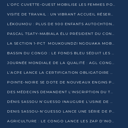
L’OFC CUVETTE-OUEST MOBILISE LES FEMMES POUR ACCUEILLIR LE PRÉSIDENT DE LA RÉPUBLIQUE
VISITE DE TRAVAIL : UN VIBRANT ACCUEIL RÉSERVÉ À DENIS SASSOU-N’GUESSO PAR L’ASSOCIATION « LES AMIS DE WOMO »
LÉKOUMOU : PLUS DE 900 ENFANTS AUTOCHTONES REÇOIVENT DES KITS SCOLAIRES GRÂCE À L’ESPACE OPOKO
PASCAL TSATY-MABIALA ÉLU PRÉSIDENT DU CONSEIL NATIONAL DE L’UPADS
LA SECTION 1-PCT MOUKOUNDZI NGOUAKA MOBILISE 100 000 FCFA POUR LE 6ᵉ CONGRÈS DU PARTI
BASSIN DU CONGO : LE FONDS BLEU SÉDUIT LES BAILLEURS À BELÉM
JOURNÉE MONDIALE DE LA QUALITÉ : AGL CONGO FORME ET SENSIBILISE LES JEUNES TALENTS
L’ACPE LANCE LA CERTIFICATION OBLIGATOIRE DES CONTRATS DE TRAVAIL DES TRANSPORTEURS
POINTE-NOIRE SE DOTE DE NOUVEAUX ENGINS POUR L’ASSAINISSEMENT ET L’ENTRETIEN ROUTIER
DES MÉDECINS DEMANDENT L’INSCRIPTION DU TRAITEMENT DU PIED-BOT DANS LES CURSUS UNIVERSITAIRES
DÉNIS SASSOU N’GUESSO INAUGURE L’USINE DE VALORISATION DU GAZ ASSOCIÉ
DENIS SASSOU-N’GUESSO LANCE UNE SÉRIE DE PROJETS DANS LE KOUILOU
AGRICULTURE : LE CONGO LANCE LES ZAP D’INONI ET YONO