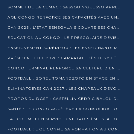
SOMMET DE LA CEMAC : SASSOU N’GUESSO APPELLE À LA VIGILANCE FACE AUX RISQUES ÉCONOMIQUES
AGL CONGO RENFORCE SES CAPACITÉS AVEC UNE GRUE DE 250 TONNES
CAN 2025 : L’ÉTAT SÉNÉGALAIS COUVRE SES CHAMPIONS D’AFRIQUE DE RÉCOMPENSES EXCEPTIONNELLES
ÉDUCATION AU CONGO : LE PRÉSCOLAIRE DEVIENT OBLIGATOIRE, LE BTS CONSACRÉ DIPLÔME D’ÉTAT
ENSEIGNEMENT SUPÉRIEUR : LES ENSEIGNANTS MAINTIENNENT LA GRÈVE ET EXIGENT UN ACCORD ÉCRIT AVEC L’ÉTAT
PRÉSIDENTIELLE 2026 : CAMPAGNE DÈS LE 28 FÉVRIER, SCRUTIN LES 12 ET 15 MARS
CONGO TERMINAL RENFORCE SA CULTURE D’ENTREPRISE AVEC LE PROGRAMME « WIN TOGETHER »
FOOTBALL : BOREL TOMANDZOTO EN STAGE EN ESPAGNE AVEC POLISSYA FC
ÉLIMINATOIRES CAN 2027 : LES CHAPEAUX DÉVOILÉS, LE CONGO FIXÉ SUR SON SORT
PROPOS DU DGSP : CASTELLIN CÉDRIC BALOU DÉNONCE DES PROPOS INTIMIDANTS
SANTÉ : LE CONGO ACCÉLÈRE LA CONSOLIDATION DE L’OFFRE DE SOINS
LA LCDE MET EN SERVICE UNE TROISIÈME STATION D’EAU POTABLE À MFILOU
FOOTBALL : L’OL CONFIE SA FORMATION AU CONGOLAIS CHRISTIAN BASSILA