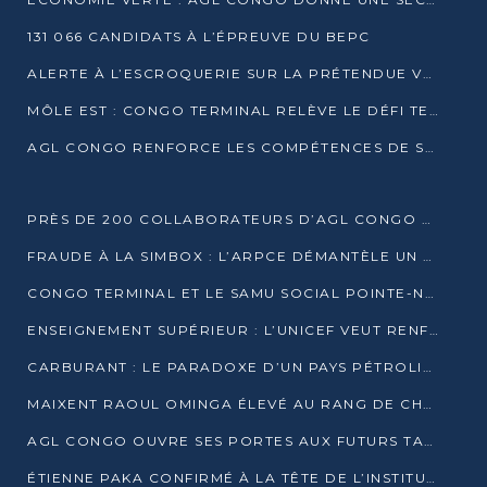
131 066 CANDIDATS À L’ÉPREUVE DU BEPC
ALERTE À L’ESCROQUERIE SUR LA PRÉTENDUE VENTE DE PARCELLES AFAT
MÔLE EST : CONGO TERMINAL RELÈVE LE DÉFI TECHNIQUE DES SABLES BITUMINEUX
AGL CONGO RENFORCE LES COMPÉTENCES DE SES ÉQUIPES AVEC LA CERTIFICATION CACES® R483
PRÈS DE 200 COLLABORATEURS D’AGL CONGO EN FORMATION JUSQU’EN JUILLET
FRAUDE À LA SIMBOX : L’ARPCE DÉMANTÈLE UN RÉSEAU UTILISANT DES CARTES SIM OUGANDAISES
CONGO TERMINAL ET LE SAMU SOCIAL POINTE-NOIRE RENOUVELLENT LEUR PARTENARIAT EN FAVEUR DES JEUNES VULNÉRABLES
ENSEIGNEMENT SUPÉRIEUR : L’UNICEF VEUT RENFORCER LA RECHERCHE SUR LES QUESTIONS DE L’ENFANCE
CARBURANT : LE PARADOXE D’UN PAYS PÉTROLIER CONFRONTÉ À DES PÉNURIES RÉCURRENTES
MAIXENT RAOUL OMINGA ÉLEVÉ AU RANG DE CHEVALIER DE L’ORDRE DE L’AMITIÉ ENTRE LA RUSSIE ET LE CONGO
AGL CONGO OUVRE SES PORTES AUX FUTURS TALENTS DE LA LOGISTIQUE
ÉTIENNE PAKA CONFIRMÉ À LA TÊTE DE L’INSTITUT GÉOGRAPHIQUE NATIONAL