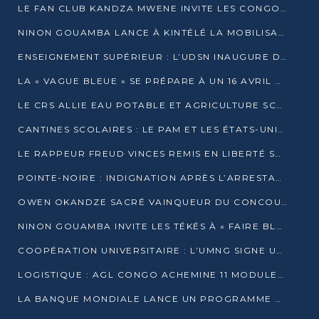
LE FAN CLUB KANDZA MWENE INVITE LES CONGOLAIS À UNE FORTE AFFLUENCE AU STADE DE KINTÉLÉ
NINON GOUAMBA LANCE À KINTÉLÉ LA MOBILISATION POUR L’INVESTITURE DR DSN
ENSEIGNEMENT SUPÉRIEUR : L’UDSN INAUGURE DES LABORATOIRES POUR BOOSTER LA FORMATION PRATIQUE
LA « VAGUE BLEUE » SE PRÉPARE À UN 16 AVRIL HISTORIQUE
LE CRS ALLIE EAU POTABLE ET AGRICULTURE SCOLAIRE AU CŒUR DE LA TRANSFORMATION DES ÉCOLES RURALES
CANTINES SCOLAIRES : LE PAM ET LES ÉTATS-UNIS AU CONTACT DES ÉCOLIERS DE KINKALA
LE RAPPEUR FREUD VINCES REMIS EN LIBERTÉ SOUS PRESSION MÉDIATIQUE
POINTE-NOIRE : INDIGNATION APRÈS L’ARRESTATION DU RAPPEUR FREUD VINCES
OWEN OKANDZE SACRÉ VAINQUEUR DU CONCOURS SLAM POUR LA VIE
NINON GOUAMBA INVITE LES TÉKÉS À « FAIRE BLOC » POUR PESER DANS LE DÉBAT NATIONAL
COOPÉRATION UNIVERSITAIRE : L’UMNG SIGNE UN ACCORD STRATÉGIQUE AVEC L’UNIVERSITÉ HAINAN EN CHINE
LOGISTIQUE : AGL CONGO ACHEMINE 11 MODULES GÉANTS JUSQU’À BRAZZAVILLE
LA BANQUE MONDIALE LANCE UN PROGRAMME DE 394 MILLIONS DE DOLLARS POUR LE BASSIN DU CONGO