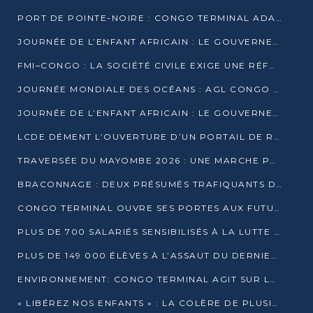
PORT DE POINTE-NOIRE : CONGO TERMINAL ADAPTE SON DRAGAGE AUX SABLES BITUMINEUX
JOURNÉE DE L’ENFANT AFRICAIN : LE GOUVERNEMENT RÉAFFIRME SON ENGAGEMENT POUR L’ACCÈS À L’EAU ET À L’ASSAINISSEMENT
FMI–CONGO : LA SOCIÉTÉ CIVILE EXIGE UNE RÉFORME DE LA FISCALITÉ PÉTROLIÈRE
JOURNÉE MONDIALE DES OCÉANS : AGL CONGO MOBILISE SES COLLABORATEURS POUR LA PRÉSERVATION DE LA BIODIVERSITÉ MARINE
JOURNÉE DE L’ENFANT AFRICAIN : LE GOUVERNEMENT MOBILISÉ POUR L’HYGIÈNE DANS LES ORPHELINATS
LCDE DÉMENT L’OUVERTURE D’UN PORTAIL DE RECRUTEMENT ET APPELLE À LA VIGILANCE
TRAVERSÉE DU MAYOMBE 2026 : UNE MARCHE POUR SENSIBILISER ET DÉPISTER AU DIABÈTE
BRACONNAGE : DEUX PRÉSUMÉS TRAFIQUANTS D’HIPPOPOTAME ÉCROUÉS À BRAZZAVILLE
CONGO TERMINAL OUVRE SES PORTES AUX FUTURS INGÉNIEURS DE L’UCAC-ICAM
PLUS DE 700 SALARIÉS SENSIBILISÉS À LA LUTTE CONTRE LA TUBERCULOSE À CONGO TERMINAL
PLUS DE 149 000 ÉLÈVES À L’ASSAUT DU DERNIER CEPE
ENVIRONNEMENT: CONGO TERMINAL AGIT SUR LE TERRAIN ET FORME LES PLUS JEUNES
« LIBÉREZ NOS ENFANTS » : LA COLÈRE DE PLUSIEURS MÈRES À BRAZZAVILLE CONTRE LA DGSP