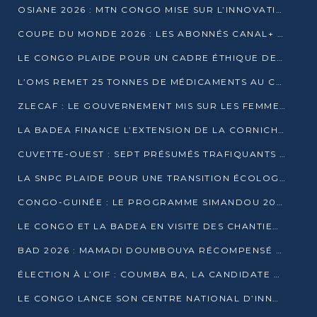
OSIANE 2026 : MTN CONGO MISE SUR L’INNOVATION POUR RELEVER LES DÉFIS AFRICAINS
COUPE DU MONDE 2026 : LES ABONNÉS CANAL+ AU CONGO DÉÇUS À QUELQUES JOURS DU COUP D’ENVOI
LE CONGO PLAIDE POUR UN CADRE ÉTHIQUE DE L’INTELLIGENCE ARTIFICIELLE À DAKAR
L’OMS REMET 25 TONNES DE MÉDICAMENTS AU CONGO POUR RENFORCER LA RIPOSTE AUX ÉPIDÉMIES
ZLECAF : LE GOUVERNEMENT MIS SUR LES FEMMES ENTREPRENEURES
LA BADEA FINANCE L’EXTENSION DE LA CORNICHE SUD DE BRAZZAVILLE
CUVETTE-OUEST : SEPT PRÉSUMÉS TRAFIQUANTS DE FAUNE INTERPELLÉS À EWO ET KELLÉ
LA SNPC PLAIDE POUR UNE TRANSITION ÉCOLOGIQUE PROGRESSIVE
CONGO-GUINÉE : LE PROGRAMME SIMANDOU 2040 AU CŒUR DES ÉCHANGES À LA BAD
LE CONGO ET LA BADEA EN VISITE DES CHANTIERS
BAD 2026 : MAMADI DOUMBOUYA RÉCOMPENSÉ PAR LE TROPHÉE BABACAR NDIAYE À BRAZZAVILLE
ÉLECTION À L’OIF : COUMBA BA, LA CANDIDATE DISCRÈTE QUI BOUSCULE LE JEU DIPLOMATIQUE
LE CONGO LANCE SON CENTRE NATIONAL D’INNOVATION