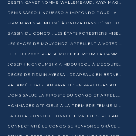
DESTIN GAVET NOMME WALLEMBAUD, KAYA MAGANE, BOUDZIKA ET MBOUSSA-ELLAH AUX COMMANDES DE SA CAMPAGNE
DENIS SASSOU-NGUESSO À IMPFONDO POUR LANCER LE CORRIDOR 13
FIRMIN AYESSA INHUMÉ À ONDZA DANS L’ÉMOTION ET LE RECUEILLEMENT
BASSIN DU CONGO : LES ÉTATS FORESTIERS MISENT SUR LES MARCHÉS CARBONE
LES SAGES DE MOUYONDZI APPELLENT À VOTER DENIS SASSOU-NGUESSO
LE CLUB 2002-PUR SE MOBILISE POUR LA CAMPAGNE
JOSEPH KIGNOUMBI KIA MBOUNGOU À L’ÉCOUTE DE TALANGAÏ
DÉCÈS DE FIRMIN AYESSA : DRAPEAUX EN BERNE LUNDI
PR. AIMÉ CHRISTIAN KAYATH : UN PARCOURS AU SERVICE DE LA RECHERCHE ET DE L’INNOVATION
L’OMS SALUE LA RIPOSTE DU CONGO ET APPELLE À DES RÉFORMES DURABLES
HOMMAGES OFFICIELS À LA PREMIÈRE FEMME MINISTRE DU CONGO
LA COUR CONSTITUTIONNELLE VALIDE SEPT CANDIDATURES POUR LA PRÉSIDENTIELLE
CONNECTIVITÉ LE CONGO SE RENFORCE GRÂCE AU CÂBLE 2AFRICA