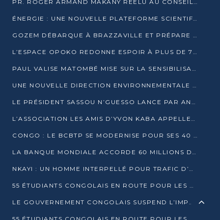
PR. ROGER ARMAND MAKANY RÉÉLU AU CONSEIL DE L’AUF
ÉNERGIE : UNE NOUVELLE PLATEFORME SCIENTIFIQUE POUR LA TRANSITION ÉNERGÉTIQUE EN AFRIQUE CENTRALE
GOZEM DÉBARQUE À BRAZZAVILLE ET PRÉPARE SON ARRIVÉE À POINTE-NOIRE
L’ESPACE OPOKO REDONNE ESPOIR À PLUS DE 775 ÉLÈVES AUTOCHTONES DANS LE NORD DU CONGO
PAUL VALISE MATOMBÉ MISE SUR LA SENSIBILISATION POUR ÉRAQUER LE GRAND BANDITISME
UNE NOUVELLE DIRECTION ENVIRONNEMENTALE POUR RENFORCER LA GESTION DES DONNÉES AU CONGO
LE PRÉSIDENT SASSOU N’GUESSO LANCE PAR ANTICIPATION LA 39ÈME JOURNÉE NATIONALE DE L’ARBRE
L’ASSOCIATION LES AMIS D’YVON KABA APPELLENT DENIS SASSOU N’GUESSO À SE PORTER CANDIDAT
CONGO : LE BCBTP SE MODERNISE POUR SES 40 ANS D’EXISTENCE
LA BANQUE MONDIALE ACCORDE 60 MILLIONS DE DOLLARS POUR LA RÉSILIENCE URBAINE AU CONGO
NKAYI : UN HOMME INTERPELLÉ POUR TRAFIC D’UN BÉBÉ CHIMPANZÉ
55 ÉTUDIANTS CONGOLAIS EN ROUTE POUR LES UNIVERSITÉS ALGÉRIENNES
LE GOUVERNEMENT CONGOLAIS SUSPEND L’IMPORTATION DES MACHETTES ET DES MOTOS
55 ÉTUDIANTS CONGOLAIS EN ROUTE POUR LES UNIVERSITÉS ALGÉRIENNES