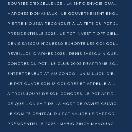
BOURSES D’EXCELLENCE : LA SNPC ENVOIE QUATRE NOUVEAUX TALENTS CONGOLAIS SE FORMER À BAKOU
MARCHÉS DOMANIAUX : LE GOUVERNEMENT ENGAGE LA STRUCTURATION DES TAXES D’ASSAINISSEMENT
PIERRE MOUSSA RECONDUIT À LA TÊTE DU PCT JUSQU’EN 2031
PRÉSIDENTIELLE 2026 : LE PCT INVESTIT OFFICIELLEMENT DENIS SASSOU NGUESSO
DENIS SASSOU-N’GUESSO EXHORTE LES CONGOLAIS À L’UNITÉ ET AU FAIR-PLAY DÉMOCRATIQUE EN 2026
RÉVEILLON D’ARMES 2025 : DENIS SASSOU-N’GUESSO GARANTIT DES ÉLECTIONS 2026 PAISIBLES ET SÉCURISÉES
CONGRÈS DU PCT : LE CLUB 2002 RÉAFFIRME SON SOUTIEN À DENIS SASSOU-N’GUESSO POUR 2026
ENTREPRENEURIAT AU CONGO : UN MILLION D’EUROS POUR FINANCER LES STARTUPS DÈS 2026
LE PCT OUVRE SON 6ᵉ CONGRÈS ET APPELLE À LA CANDIDATURE DE DENIS SASSOU NGUESSO
À TROIS JOURS DE SON CONGRÈS, LE PCT AFFIRME AVOIR ATTEINT TOUS SES OBJECTIFS
CE QUE L’ON SAIT DE LA MORT DE RAVIET CELVIC N’TSIANTSIE
LE COMITÉ CENTRAL DU PCT VALIDE LE RAPPORT DU CONGRÈS ET SOUTIENT DENIS SASSOU N’GUESSO
PRÉSIDENTIELLE 2026 : MABIO ZINGA MAVOUNGOU DÉCLARE SA CANDIDATURE ET CHARGE LE BILAN DU PCT