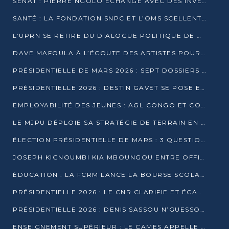
SÉNAT : PIERRE NGOLO ÉCHANGE AVEC DES INVESTISSEURS DU NUMÉRIQUE
SANTÉ : LA FONDATION SNPC ET L’OMS SCELLENT UN PARTENARIAT STRATÉGIQUE DE TROIS ANS
L’UPRN SE RETIRE DU DIALOGUE POLITIQUE DE DJAMBALA : TENSIONS DANS LE PRÉ-ÉLECTORAL CONGOLAIS
DAVE MAFOULA À L’ÉCOUTE DES ARTISTES POUR REDÉFINIR SA POLITIQUE CULTURELLE
PRÉSIDENTIELLE DE MARS 2026 : SEPT DOSSIERS DE CANDIDATURE ENREGISTRÉS À LA CLÔTURE DES DÉPÔTS
PRÉSIDENTIELLE 2026 : DESTIN GAVET SE POSE EN CANDIDAT DU « RAS-LE-BOL »
EMPLOYABILITÉ DES JEUNES : AGL CONGO ET CONGO TERMINAL S’ALLIENT À UCAC-ICAM
LE MJPU DÉPLOIE SA STRATÉGIE DE TERRAIN EN FAVEUR DE DSN
ÉLECTION PRÉSIDENTIELLE DE MARS : 3 QUESTIONS À UN EXPERT CONGOLAIS DE LA CYBERSÉCURITÉ
JOSEPH KIGNOUMBI KIA MBOUNGOU ENTRE OFFICIELLEMENT EN COURSE POUR LA PRÉSIDENTIELLE
ÉDUCATION : LA FCRM LANCE LA BOURSE SCOLAIRE FRANCINE-NTOUMI POUR PROMOUVOIR LES FILIÈRES SCIENTIFIQUES
PRÉSIDENTIELLE 2026 : LE CNR CLARIFIE ET ÉCARTE LA CANDIDATURE DU PASTEUR NTUMI
PRÉSIDENTIELLE 2026 : DENIS SASSOU N’GUESSO ANNONCE OFFICIELLEMENT SA CANDIDATURE
ENSEIGNEMENT SUPÉRIEUR : LE CAMES APPELLE À UNE UNIVERSITÉ AFRICAINE AXÉE SUR L’EMPLOYABILITÉ