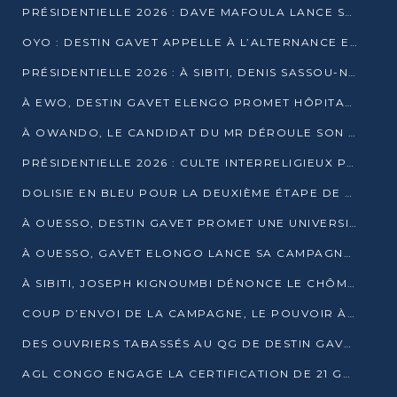
PRÉSIDENTIELLE 2026 : DAVE MAFOULA LANCE SA « VAGUE DU NOUVEAU DÉPART » À IMPFONDO
OYO : DESTIN GAVET APPELLE À L’ALTERNANCE ET À LA RESPONSABILITÉ DE LA JEUNESSE
PRÉSIDENTIELLE 2026 : À SIBITI, DENIS SASSOU-N’GUESSO PARIE SUR LES RESSOURCES DE LA LEKOUMOU
À EWO, DESTIN GAVET ELENGO PROMET HÔPITAL, CHEMIN DE FER ET AUDIT DES FINANCES PUBLIQUES
À OWANDO, LE CANDIDAT DU MR DÉROULE SON PROGRAMME DE “CHANGEMENT”
PRÉSIDENTIELLE 2026 : CULTE INTERRELIGIEUX POUR LA PAIX À OUENZÉ
DOLISIE EN BLEU POUR LA DEUXIÈME ÉTAPE DE CAMPAGNE DE DSN
À OUESSO, DESTIN GAVET PROMET UNE UNIVERSITÉ POUR LA SANGHA
À OUESSO, GAVET ELONGO LANCE SA CAMPAGNE SOUS LE SIGNE DU RENOUVEAU
À SIBITI, JOSEPH KIGNOUMBI DÉNONCE LE CHÔMAGE ET LES DÉFAILLANCES DE L’ÉTAT
COUP D’ENVOI DE LA CAMPAGNE, LE POUVOIR À POINTE-NOIRE, L’OPPOSITION À OUESSO ET SIBITI
DES OUVRIERS TABASSÉS AU QG DE DESTIN GAVET À 24 HEURES DE L’OUVERTURE DE LA CAMPAGNE
AGL CONGO ENGAGE LA CERTIFICATION DE 21 GRUTIERS AUX NORMES INTERNATIONALES