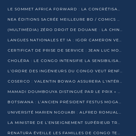
LE SOMMET AFRICA FORWARD : LA CONCRÉTISATION DE PARTENARIATS ÉQUILIBRÉS ET TOURNÉS VERS L’AVENIR ENTRE LE CONTINENT AFRICAIN ET LA FRANCE
NEA ÉDITIONS SACRÉE MEILLEURE BD / COMICS D’AFRIQUE AU KENYA
(MULTIMÉDIA) ZÉRO DROIT DE DOUANE : LA CHINE ET L’AFRIQUE VERS UNE PROXIMITÉ SANS PRÉCÉDENT (PAPIER GÉNÉRAL)
LANGUES NATIONALES ET IA : IGOR CAMERON VEUT ARRIMER LA STRATÉGIE IA À LA LOI SUR LA RECHERCHE
CERTIFICAT DE PRISE DE SERVICE : JEAN LUC MOUTHOU DÉMENT UNE « FAKE NEWS »
CHOLÉRA : LE CONGO INTENSIFIE LA SENSIBILISATION AU MARCHÉ DE TALANGAÏ
L’ORDRE DES INGÉNIEURS DU CONGO VEUT RENFORCER L’ÉTHIQUE ET LA CRÉDIBILITÉ DE LA PROFESSION
COSERCO : VALENTIN BOWAO ASSURERA L’INTÉRIM À LA TÊTE DU BUREAU EXÉCUTIF NATIONAL
MAMADI DOUMBOUYA DISTINGUÉ PAR LE PRIX « SUPER GRAND BÂTISSEUR BABACAR N’DIAYE »
BOTSWANA : L’ANCIEN PRÉSIDENT FESTUS MOGAE EST MORT À 86 ANS
UNIVERSITÉ MARIEN NGOUABI : ALFRED ROMUALD NGUYA POATY SOUTIENT UNE THÈSE SUR LE PARADOXE DE LA CROISSANCE EN ZONE CEMAC
LA MINISTRE DE L’ENSEIGNEMENT SUPÉRIEUR TRACE SA FEUILLE DE ROUTE
RENATURA ÉVEILLE LES FAMILLES DE CONGO TERMINAL À LA PROTECTION DE L’ENVIRONNEMENT