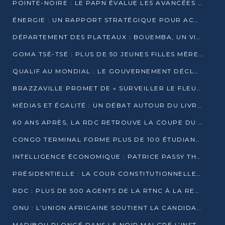
POINTE-NOIRE : LE PAPN ÉVALUE LES AVANCÉES DU MÔLE EST
ÉNERGIE : UN RAPPORT STRATÉGIQUE POUR ACCÉLÉRER LA TRANSITION AU CONGO
DÉPARTEMENT DES PLATEAUX : BOUEMBA, UN VIVIER ÉCONOMIQUE PRÊT À EXPLOSER
GOMA TSÉ-TSÉ : PLUS DE 50 JEUNES FILLES MÈRES SENSIBILISÉES À LA SANTÉ SEXUELLE
QUALIF AU MONDIAL : LE GOUVERNEMENT DÉCLARE LA JOURNÉE DU 1ER AVRIL 2026 CHÔMÉE ET PAYÉE
BRAZZAVILLE PROMET DE « SURVEILLER LE FLEUVE » APRÈS LA QUALIFICATION DE LA RDC AU MONDIAL
MÉDIAS ET ÉGALITÉ : UN DÉBAT AUTOUR DU LIVRE « CES FEMMES QUI REPRENNENT LE POUVOIR SUR LEUR VIE »
60 ANS APRÈS, LA RDC RETROUVE LA COUPE DU MONDE
CONGO TERMINAL FORME PLUS DE 100 ÉTUDIANTS AUX TECHNIQUES D’EMBAUCHE
INTELLIGENCE ÉCONOMIQUE : PATRICE PASSY THÉORISE UNE STRATÉGIE ADAPTÉE AUX CONTEXTES FRAGMENTÉS
PRÉSIDENTIELLE : LA COUR CONSTITUTIONNELLE CONFIRME LA VICTOIRE DE SASSOU NGUESSO AVEC 94,90 % DES SUFFRAGES
RDC : PLUS DE 500 AGENTS DE LA RTNC À LA RETRAITE, UNE PAGE SE TOURNE
ONU : L’UNION AFRICAINE SOUTIENT LA CANDIDATURE DE MACKY SALL
MADIBOU PLONGÉ DANS LE NOIR MALGRÉ L’INSTALLATION D’UN NOUVEAU TRANSFORMATEUR