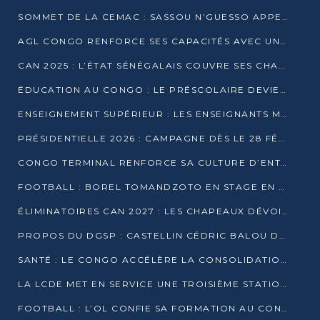
SOMMET DE LA CEMAC : SASSOU N’GUESSO APPELLE À LA VIGILANCE FACE AUX RISQUES ÉCONOMIQUES
AGL CONGO RENFORCE SES CAPACITÉS AVEC UNE GRUE DE 250 TONNES
CAN 2025 : L’ÉTAT SÉNÉGALAIS COUVRE SES CHAMPIONS D’AFRIQUE DE RÉCOMPENSES EXCEPTIONNELLES
ÉDUCATION AU CONGO : LE PRÉSCOLAIRE DEVIENT OBLIGATOIRE, LE BTS CONSACRÉ DIPLÔME D’ÉTAT
ENSEIGNEMENT SUPÉRIEUR : LES ENSEIGNANTS MAINTIENNENT LA GRÈVE ET EXIGENT UN ACCORD ÉCRIT AVEC L’ÉTAT
PRÉSIDENTIELLE 2026 : CAMPAGNE DÈS LE 28 FÉVRIER, SCRUTIN LES 12 ET 15 MARS
CONGO TERMINAL RENFORCE SA CULTURE D’ENTREPRISE AVEC LE PROGRAMME « WIN TOGETHER »
FOOTBALL : BOREL TOMANDZOTO EN STAGE EN ESPAGNE AVEC POLISSYA FC
ÉLIMINATOIRES CAN 2027 : LES CHAPEAUX DÉVOILÉS, LE CONGO FIXÉ SUR SON SORT
PROPOS DU DGSP : CASTELLIN CÉDRIC BALOU DÉNONCE DES PROPOS INTIMIDANTS
SANTÉ : LE CONGO ACCÉLÈRE LA CONSOLIDATION DE L’OFFRE DE SOINS
LA LCDE MET EN SERVICE UNE TROISIÈME STATION D’EAU POTABLE À MFILOU
FOOTBALL : L’OL CONFIE SA FORMATION AU CONGOLAIS CHRISTIAN BASSILA