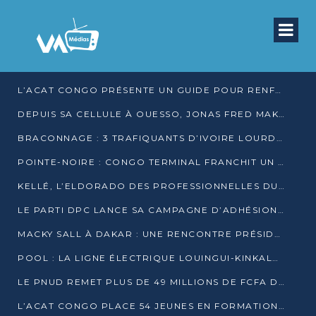
L’ACAT CONGO PRÉSENTE UN GUIDE POUR RENFORCER LES GARANTIES JUDICIAIRES EN GARDE À VUE
DEPUIS SA CELLULE À OUESSO, JONAS FRED MAKITA DÉNONCE CE QU’IL QUALIFIE DE DÉNI DE JUSTICE
BRACONNAGE : 3 TRAFIQUANTS D’IVOIRE LOURDEMENT CONDAMNÉS À DJAMBALA
POINTE-NOIRE : CONGO TERMINAL FRANCHIT UN CAP HISTORIQUE AVEC 99 MOUVEMENTS/HEURE
KELLÉ, L’ELDORADO DES PROFESSIONNELLES DU SEXE
LE PARTI DPC LANCE SA CAMPAGNE D’ADHÉSIONS ET VEUT STRUCTURER SA PRÉSENCE DANS LES 15 DÉPARTEMENTS
MACKY SALL À DAKAR : UNE RENCONTRE PRÉSIDENTIELLE QUI DIVISE L’OPINION SÉNÉGALAISE
POOL : LA LIGNE ÉLECTRIQUE LOUINGUI-KINKALA-BOKO MISE EN SERVICE
LE PNUD REMET PLUS DE 49 MILLIONS DE FCFA D’ÉQUIPEMENTS POUR ACCÉLÉRER LA NUMÉRISATION DU SYSTÈME DE SANTÉ
L’ACAT CONGO PLACE 54 JEUNES EN FORMATION PROFESSIONNELLE