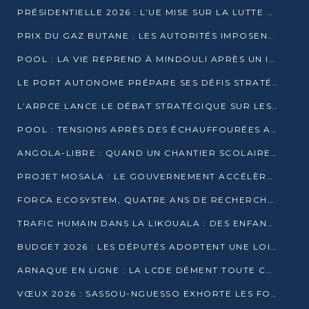
PRÉSIDENTIELLE 2026 : L’UE MISE SUR LA LUTTE CONTRE LA DÉSINFORMATION
PRIX DU GAZ BUTANE : LES AUTORITÉS IMPOSENT LE RESPECT DES PRIX RÉGLEMENTÉS
POOL : LA VIE REPREND À MINDOULI APRÈS UN INCIDENT ARMÉ SUR LA RN1
LE PORT AUTONOME PRÉPARE SES DÉFIS STRATÉGIQUES DE 2026
L’ARPCE LANCE LE DÉBAT STRATÉGIQUE SUR LES DONNÉES, L’IA ET LA FINANCE NUMÉRIQUE AU CONGO
POOL : TENSIONS APRÈS DES ÉCHAUFFOURÉES ARMÉES ENTRE DGSP ET EX-MILICIENS NINJA
ANGOLA-LIBRE : QUAND UN CHANTIER SCOLAIRE DEVIENT LE MIROIR D’UN CONGO EN MOUVEMENT
PROJET MOSALA : LE GOUVERNEMENT ACCÉLÈRE L’INSERTION DES JEUNES EN 2026
FORCA ECOSYSTEM, QUATRE ANS DE RECHERCHE DE TERRAIN AVANT UN LANCEMENT OFFICIEL EN 2026
TRAFIC HUMAIN DANS LA LIKOUALA : DES ENFANTS AUTOCHTONES RÉDUITS AU TRAVAIL FORCÉ
BUDGET 2026 : LES DÉPUTÉS ADOPTENT UNE LOI DES FINANCES DE PLUS DE 2500 MILLIARDS FCFA
ARNAQUE EN LIGNE : LA LCDE DÉMENT TOUTE CAMPAGNE DE RECRUTEMENT
VŒUX 2026 : SASSOU-NGUESSO EXHORTE LES FORCES VIVES À RENFORCER L’UNITÉ