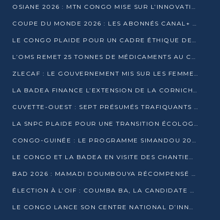
OSIANE 2026 : MTN CONGO MISE SUR L’INNOVATION POUR RELEVER LES DÉFIS AFRICAINS
COUPE DU MONDE 2026 : LES ABONNÉS CANAL+ AU CONGO DÉÇUS À QUELQUES JOURS DU COUP D’ENVOI
LE CONGO PLAIDE POUR UN CADRE ÉTHIQUE DE L’INTELLIGENCE ARTIFICIELLE À DAKAR
L’OMS REMET 25 TONNES DE MÉDICAMENTS AU CONGO POUR RENFORCER LA RIPOSTE AUX ÉPIDÉMIES
ZLECAF : LE GOUVERNEMENT MIS SUR LES FEMMES ENTREPRENEURES
LA BADEA FINANCE L’EXTENSION DE LA CORNICHE SUD DE BRAZZAVILLE
CUVETTE-OUEST : SEPT PRÉSUMÉS TRAFIQUANTS DE FAUNE INTERPELLÉS À EWO ET KELLÉ
LA SNPC PLAIDE POUR UNE TRANSITION ÉCOLOGIQUE PROGRESSIVE
CONGO-GUINÉE : LE PROGRAMME SIMANDOU 2040 AU CŒUR DES ÉCHANGES À LA BAD
LE CONGO ET LA BADEA EN VISITE DES CHANTIERS
BAD 2026 : MAMADI DOUMBOUYA RÉCOMPENSÉ PAR LE TROPHÉE BABACAR NDIAYE À BRAZZAVILLE
ÉLECTION À L’OIF : COUMBA BA, LA CANDIDATE DISCRÈTE QUI BOUSCULE LE JEU DIPLOMATIQUE
LE CONGO LANCE SON CENTRE NATIONAL D’INNOVATION