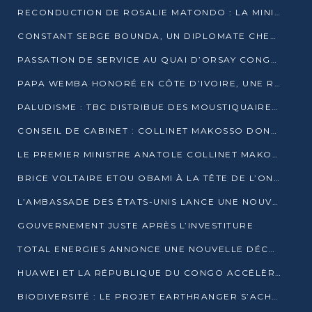
RECONDUCTION DE ROSALIE MATONDO : LA MINISTRE PROMET D’ACCÉLÉRER LE TRAITEMENT DES DOSSIERS ET DE RELEVER DE NOUVEAUX DÉFIS
CONSTANT SERGE BOUNDA, UN DIPLOMATE CHEVRONNÉ AUX COMMANDES DES AFFAIRES ÉTRANGÈRES
PASSATION DE SERVICE AU QUAI D’ORSAY CONGOLAIS : GAKOSSO PASSE LE FLAMBEAU À BOUNDA
PAPA WEMBA HONORÉ EN CÔTE D’IVOIRE, UNE RUE PORTE DÉSORMAIS SON NOM
PALUDISME : TBC DISTRIBUE DES MOUSTIQUAIRES DANS DEUX CSI DE BRAZZAVILLE
CONSEIL DE CABINET : COLLINET MAKOSSO DONNE SES DERNIÈRES ORIENTATIONS
LE PREMIER MINISTRE ANATOLE COLLINET MAKOSSO DÉMISSIONNE AVEC SON GOUVERNEMENT
BRICE VOLTAIRE ETOU OBAMI À LA TÊTE DE L’ONEC-C POUR TROIS ANS
L’AMBASSADE DES ÉTATS-UNIS LANCE UNE NOUVELLE COHORTE DU PROGRAMME ACCESS MICRO-SCHOLARSHIP
GOUVERNEMENT JUSTE APRÈS L’INVESTITURE
TOTAL ENERGIES ANNONCE UNE NOUVELLE DÉCOUVERTE D’HYDROCARBURES SUR LE PERMIS MOHO AU LARGE DU CONGO
HUAWEI ET LA RÉPUBLIQUE DU CONGO ACCÉLÈRENT LEUR PARTENARIAT
BIODIVERSITÉ : LE PROJET EARTHRANGER S’ACHÈVE, MAIS LES DÉFIS DEMEURENT