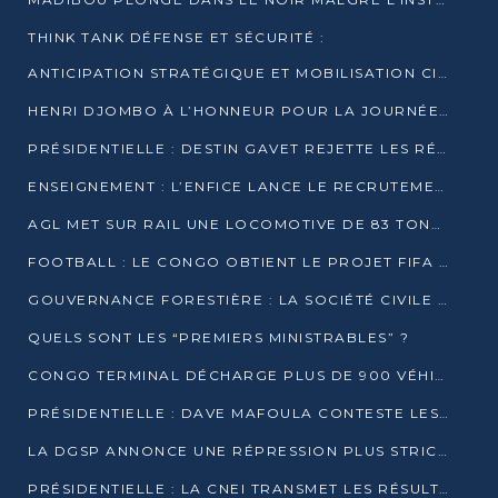
THINK TANK DÉFENSE ET SÉCURITÉ :
ANTICIPATION STRATÉGIQUE ET MOBILISATION CITOYENNE POUR NOTRE SOUVERAINETÉ NATIONALE
HENRI DJOMBO À L’HONNEUR POUR LA JOURNÉE MONDIALE DU THÉÂTRE
PRÉSIDENTIELLE : DESTIN GAVET REJETTE LES RÉSULTATS ET APPELLE À UN DIALOGUE NATIONAL
ENSEIGNEMENT : L’ENFICE LANCE LE RECRUTEMENT DE SA PREMIÈRE PROMOTION DE PROFESSEURS DES ÉCOLES
AGL MET SUR RAIL UNE LOCOMOTIVE DE 83 TONNES À POINTE-NOIRE
FOOTBALL : LE CONGO OBTIENT LE PROJET FIFA ARENA POUR SES 15 DÉPARTEMENTS
GOUVERNANCE FORESTIÈRE : LA SOCIÉTÉ CIVILE CONGOLAISE AFFICHE SES PRIORITÉS POUR 2026
QUELS SONT LES “PREMIERS MINISTRABLES” ?
CONGO TERMINAL DÉCHARGE PLUS DE 900 VÉHICULES EN QUELQUES HEURES
PRÉSIDENTIELLE : DAVE MAFOULA CONTESTE LES RÉSULTATS PROVISOIRES
LA DGSP ANNONCE UNE RÉPRESSION PLUS STRICTE CONTRE LES MOTO-TAXIS
PRÉSIDENTIELLE : LA CNEI TRANSMET LES RÉSULTATS PROVISOIRES À LA COUR CONSTITUTIONNELLE