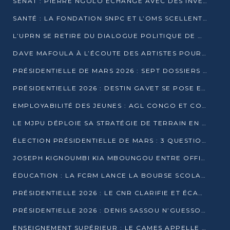
SÉNAT : PIERRE NGOLO ÉCHANGE AVEC DES INVESTISSEURS DU NUMÉRIQUE
SANTÉ : LA FONDATION SNPC ET L’OMS SCELLENT UN PARTENARIAT STRATÉGIQUE DE TROIS ANS
L’UPRN SE RETIRE DU DIALOGUE POLITIQUE DE DJAMBALA : TENSIONS DANS LE PRÉ-ÉLECTORAL CONGOLAIS
DAVE MAFOULA À L’ÉCOUTE DES ARTISTES POUR REDÉFINIR SA POLITIQUE CULTURELLE
PRÉSIDENTIELLE DE MARS 2026 : SEPT DOSSIERS DE CANDIDATURE ENREGISTRÉS À LA CLÔTURE DES DÉPÔTS
PRÉSIDENTIELLE 2026 : DESTIN GAVET SE POSE EN CANDIDAT DU « RAS-LE-BOL »
EMPLOYABILITÉ DES JEUNES : AGL CONGO ET CONGO TERMINAL S’ALLIENT À UCAC-ICAM
LE MJPU DÉPLOIE SA STRATÉGIE DE TERRAIN EN FAVEUR DE DSN
ÉLECTION PRÉSIDENTIELLE DE MARS : 3 QUESTIONS À UN EXPERT CONGOLAIS DE LA CYBERSÉCURITÉ
JOSEPH KIGNOUMBI KIA MBOUNGOU ENTRE OFFICIELLEMENT EN COURSE POUR LA PRÉSIDENTIELLE
ÉDUCATION : LA FCRM LANCE LA BOURSE SCOLAIRE FRANCINE-NTOUMI POUR PROMOUVOIR LES FILIÈRES SCIENTIFIQUES
PRÉSIDENTIELLE 2026 : LE CNR CLARIFIE ET ÉCARTE LA CANDIDATURE DU PASTEUR NTUMI
PRÉSIDENTIELLE 2026 : DENIS SASSOU N’GUESSO ANNONCE OFFICIELLEMENT SA CANDIDATURE
ENSEIGNEMENT SUPÉRIEUR : LE CAMES APPELLE À UNE UNIVERSITÉ AFRICAINE AXÉE SUR L’EMPLOYABILITÉ