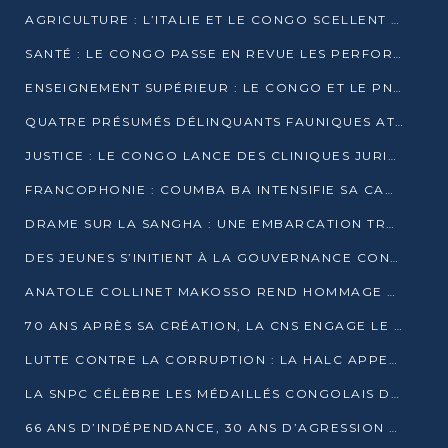
AGRICULTURE : L’ITALIE ET LE CONGO SCELLENT UN PARTENARIAT POUR UNE PRODUCTION LOCALE DURABLE
SANTÉ : LE CONGO PASSE EN REVUE LES PERFORMANCES DE SES HÔPITAUX À MI-PARCOURS
ENSEIGNEMENT SUPÉRIEUR : LE CONGO ET LE PNUD VEULENT RAPPROCHER LA FORMATION UNIVERSITAIRE DES BESOINS DU MARCHÉ DE L’EMPLOI
QUATRE PRÉSUMÉS DÉLINQUANTS FAUNIQUES ATTENDUS DEVANT LA JUSTICE POUR TRAFIC D’IVOIRE
JUSTICE : LE CONGO LANCE DES CLINIQUES JURIDIQUES POUR RAPPROCHER LE DROIT DES CITOYENS
FRANCOPHONIE : COUMBA BA INTENSIFIE SA CAMPAGNE POUR LA SUCCESSION À LA TÊTE DE L’OIF
DRAME SUR LA SANGHA : UNE EMBARCATION TRANSPORTANT DES FIDÈLES DE « NZAMBÉ YA L’HUILE » FAIT NAUFRAGE À OUESSO
DES JEUNES S’INITIENT À LA GOUVERNANCE CONTINENTALE À BRAZZAVILLE
ANATOLE COLLINET MAKOSSO REND HOMMAGE À JEAN-PAUL PIGASSE
70 ANS APRÈS SA CRÉATION, LA CNS ENGAGE LE VIRAGE DE LA DIGITALISATION
LUTTE CONTRE LA CORRUPTION : LA HALC APPELLE À PASSER DES DISCOURS AUX ACTES
LA SNPC CÉLÈBRE LES MÉDAILLÉS CONGOLAIS DES OLYMPIADES PANAFRICAINES DE MATHÉMATIQUES 2026
66 ANS D’INDÉPENDANCE, 30 ANS D’AGRESSION RWANDAISE : 4 PRÉSIDENCES, UN ÉCHEC COLLECTIF