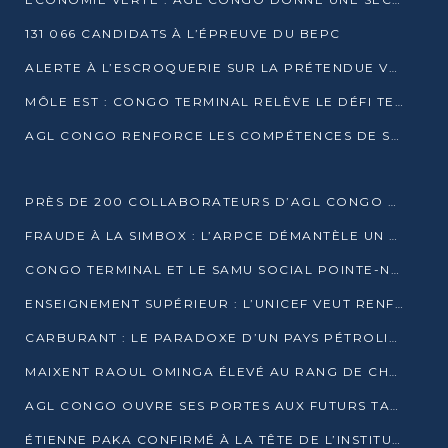
131 066 CANDIDATS À L’ÉPREUVE DU BEPC
ALERTE À L’ESCROQUERIE SUR LA PRÉTENDUE VENTE DE PARCELLES AFAT
MÔLE EST : CONGO TERMINAL RELÈVE LE DÉFI TECHNIQUE DES SABLES BITUMINEUX
AGL CONGO RENFORCE LES COMPÉTENCES DE SES ÉQUIPES AVEC LA CERTIFICATION CACES® R483
PRÈS DE 200 COLLABORATEURS D’AGL CONGO EN FORMATION JUSQU’EN JUILLET
FRAUDE À LA SIMBOX : L’ARPCE DÉMANTÈLE UN RÉSEAU UTILISANT DES CARTES SIM OUGANDAISES
CONGO TERMINAL ET LE SAMU SOCIAL POINTE-NOIRE RENOUVELLENT LEUR PARTENARIAT EN FAVEUR DES JEUNES VULNÉRABLES
ENSEIGNEMENT SUPÉRIEUR : L’UNICEF VEUT RENFORCER LA RECHERCHE SUR LES QUESTIONS DE L’ENFANCE
CARBURANT : LE PARADOXE D’UN PAYS PÉTROLIER CONFRONTÉ À DES PÉNURIES RÉCURRENTES
MAIXENT RAOUL OMINGA ÉLEVÉ AU RANG DE CHEVALIER DE L’ORDRE DE L’AMITIÉ ENTRE LA RUSSIE ET LE CONGO
AGL CONGO OUVRE SES PORTES AUX FUTURS TALENTS DE LA LOGISTIQUE
ÉTIENNE PAKA CONFIRMÉ À LA TÊTE DE L’INSTITUT GÉOGRAPHIQUE NATIONAL