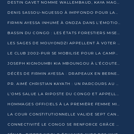
DESTIN GAVET NOMME WALLEMBAUD, KAYA MAGANE, BOUDZIKA ET MBOUSSA-ELLAH AUX COMMANDES DE SA CAMPAGNE
DENIS SASSOU-NGUESSO À IMPFONDO POUR LANCER LE CORRIDOR 13
FIRMIN AYESSA INHUMÉ À ONDZA DANS L’ÉMOTION ET LE RECUEILLEMENT
BASSIN DU CONGO : LES ÉTATS FORESTIERS MISENT SUR LES MARCHÉS CARBONE
LES SAGES DE MOUYONDZI APPELLENT À VOTER DENIS SASSOU-NGUESSO
LE CLUB 2002-PUR SE MOBILISE POUR LA CAMPAGNE
JOSEPH KIGNOUMBI KIA MBOUNGOU À L’ÉCOUTE DE TALANGAÏ
DÉCÈS DE FIRMIN AYESSA : DRAPEAUX EN BERNE LUNDI
PR. AIMÉ CHRISTIAN KAYATH : UN PARCOURS AU SERVICE DE LA RECHERCHE ET DE L’INNOVATION
L’OMS SALUE LA RIPOSTE DU CONGO ET APPELLE À DES RÉFORMES DURABLES
HOMMAGES OFFICIELS À LA PREMIÈRE FEMME MINISTRE DU CONGO
LA COUR CONSTITUTIONNELLE VALIDE SEPT CANDIDATURES POUR LA PRÉSIDENTIELLE
CONNECTIVITÉ LE CONGO SE RENFORCE GRÂCE AU CÂBLE 2AFRICA