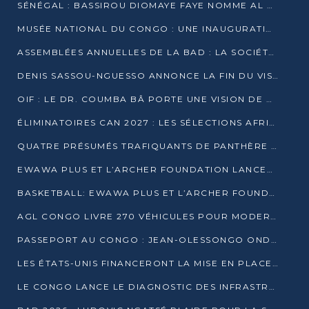
SÉNÉGAL : BASSIROU DIOMAYE FAYE NOMME AL AMINOU LÔ PREMIER MINISTRE
MUSÉE NATIONAL DU CONGO : UNE INAUGURATION PORTEUSE D’ESPOIR POUR LA CULTURE
ASSEMBLÉES ANNUELLES DE LA BAD : LA SOCIÉTÉ CIVILE CONGOLAISE À LA RECHERCHE DE PARTENAIRES POUR SES PROJETS
DENIS SASSOU-NGUESSO ANNONCE LA FIN DU VISA POUR LES AFRICAINS EN 2027
OIF : LE DR. COUMBA BÂ PORTE UNE VISION DE DIALOGUE, DE STABILITÉ ET DE RÉFORME À LA TÊTE
ÉLIMINATOIRES CAN 2027 : LES SÉLECTIONS AFRICAINES CONNAISSENT LEURS ADVERSAIRES
QUATRE PRÉSUMÉS TRAFIQUANTS DE PANTHÈRE ARRÊTÉS À EWO
EWAWA PLUS ET L’ARCHER FOUNDATION LANCENT UN CAMP DE BASKET POUR LES JEUNES À BRAZZAVILLE
BASKETBALL: EWAWA PLUS ET L’ARCHER FOUNDATION LANCENT UN CAMP POUR LES JEUNES
AGL CONGO LIVRE 270 VÉHICULES POUR MODERNISER LE TRANSPORT URBAIN
PASSEPORT AU CONGO : JEAN-OLESSONGO ONDAYE VEUT METTRE FIN AUX LENTEURS ADMINISTRATIVES
LES ÉTATS-UNIS FINANCERONT LA MISE EN PLACE DE JUSQU’À 50 CLINIQUES DE LUTTE CONTRE L’EBOLA
LE CONGO LANCE LE DIAGNOSTIC DES INFRASTRUCTURES SPORTIVES DU COMPLEXE DE KINTÉLÉ