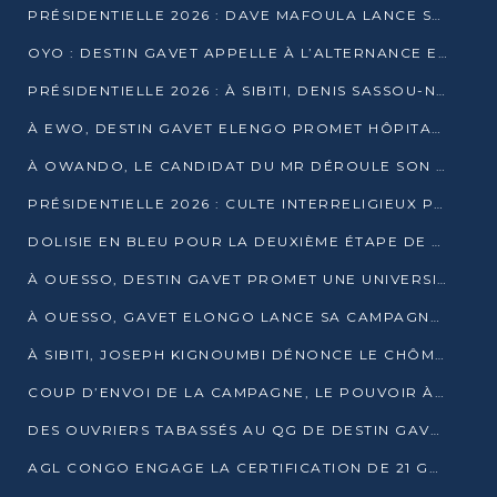
PRÉSIDENTIELLE 2026 : DAVE MAFOULA LANCE SA « VAGUE DU NOUVEAU DÉPART » À IMPFONDO
OYO : DESTIN GAVET APPELLE À L’ALTERNANCE ET À LA RESPONSABILITÉ DE LA JEUNESSE
PRÉSIDENTIELLE 2026 : À SIBITI, DENIS SASSOU-N’GUESSO PARIE SUR LES RESSOURCES DE LA LEKOUMOU
À EWO, DESTIN GAVET ELENGO PROMET HÔPITAL, CHEMIN DE FER ET AUDIT DES FINANCES PUBLIQUES
À OWANDO, LE CANDIDAT DU MR DÉROULE SON PROGRAMME DE “CHANGEMENT”
PRÉSIDENTIELLE 2026 : CULTE INTERRELIGIEUX POUR LA PAIX À OUENZÉ
DOLISIE EN BLEU POUR LA DEUXIÈME ÉTAPE DE CAMPAGNE DE DSN
À OUESSO, DESTIN GAVET PROMET UNE UNIVERSITÉ POUR LA SANGHA
À OUESSO, GAVET ELONGO LANCE SA CAMPAGNE SOUS LE SIGNE DU RENOUVEAU
À SIBITI, JOSEPH KIGNOUMBI DÉNONCE LE CHÔMAGE ET LES DÉFAILLANCES DE L’ÉTAT
COUP D’ENVOI DE LA CAMPAGNE, LE POUVOIR À POINTE-NOIRE, L’OPPOSITION À OUESSO ET SIBITI
DES OUVRIERS TABASSÉS AU QG DE DESTIN GAVET À 24 HEURES DE L’OUVERTURE DE LA CAMPAGNE
AGL CONGO ENGAGE LA CERTIFICATION DE 21 GRUTIERS AUX NORMES INTERNATIONALES