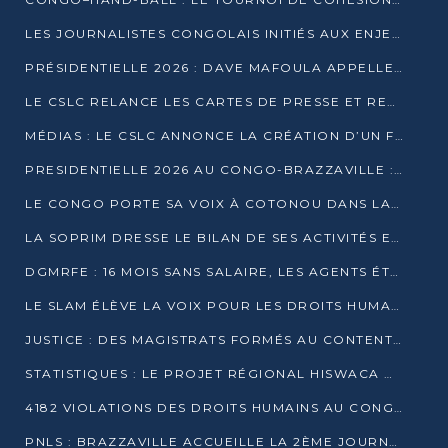
LES JOURNALISTES CONGOLAIS INITIÉS AUX ENJEUX DE L’ÉCONOMIE BLEUE
PRÉSIDENTIELLE 2026 : DAVE MAFOULA APPELLE LES CONGOLAIS À UN « NOUVEAU DÉPART »
LE CSLC RELANCE LES CARTES DE PRESSE ET RECONNAÎT OFFICIELLEMENT LES MÉDIAS EN LIGNE
MÉDIAS : LE CSLC ANNONCE LA CRÉATION D’UN FONDS D’APPUI À LA PRESSE
PRESIDENTIELLE 2026 AU CONGO-BRAZZAVILLE : UN CASTING ÉLARGI
LE CONGO PORTE SA VOIX À COTONOU DANS LA LUTTE CONTRE LA TUBERCULOSE
LA SOPRIM DRESSE LE BILAN DE SES ACTIVITÉS ET FIXE DE NOUVELLES PRIORITÉS
DGMRFE : 16 MOIS SANS SALAIRE, LES AGENTS ÉTOUFFENT DANS LE SILENCE
LE SLAM ÉLÈVE LA VOIX POUR LES DROITS HUMAINS À BRAZZAVILLE
JUSTICE : DES MAGISTRATS FORMÉS AU CONTENTIEUX DE LA PROPRIÉTÉ INTELLECTUELLE
STATISTIQUES : LE PROJET RÉGIONAL HISWACA OFFICIELLEMENT LANCÉ AU CONGO
4182 VIOLATIONS DES DROITS HUMAINS AU CONGO EN 2025 SELON LE CAD
PNLS : BRAZZAVILLE ACCUEILLE LA 2ÈME JOURNÉE SCIENTIFIQUE SUR LE VIH/SIDA