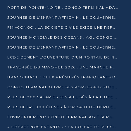
PORT DE POINTE-NOIRE : CONGO TERMINAL ADAPTE SON DRAGAGE AUX SABLES BITUMINEUX
JOURNÉE DE L’ENFANT AFRICAIN : LE GOUVERNEMENT RÉAFFIRME SON ENGAGEMENT POUR L’ACCÈS À L’EAU ET À L’ASSAINISSEMENT
FMI–CONGO : LA SOCIÉTÉ CIVILE EXIGE UNE RÉFORME DE LA FISCALITÉ PÉTROLIÈRE
JOURNÉE MONDIALE DES OCÉANS : AGL CONGO MOBILISE SES COLLABORATEURS POUR LA PRÉSERVATION DE LA BIODIVERSITÉ MARINE
JOURNÉE DE L’ENFANT AFRICAIN : LE GOUVERNEMENT MOBILISÉ POUR L’HYGIÈNE DANS LES ORPHELINATS
LCDE DÉMENT L’OUVERTURE D’UN PORTAIL DE RECRUTEMENT ET APPELLE À LA VIGILANCE
TRAVERSÉE DU MAYOMBE 2026 : UNE MARCHE POUR SENSIBILISER ET DÉPISTER AU DIABÈTE
BRACONNAGE : DEUX PRÉSUMÉS TRAFIQUANTS D’HIPPOPOTAME ÉCROUÉS À BRAZZAVILLE
CONGO TERMINAL OUVRE SES PORTES AUX FUTURS INGÉNIEURS DE L’UCAC-ICAM
PLUS DE 700 SALARIÉS SENSIBILISÉS À LA LUTTE CONTRE LA TUBERCULOSE À CONGO TERMINAL
PLUS DE 149 000 ÉLÈVES À L’ASSAUT DU DERNIER CEPE
ENVIRONNEMENT: CONGO TERMINAL AGIT SUR LE TERRAIN ET FORME LES PLUS JEUNES
« LIBÉREZ NOS ENFANTS » : LA COLÈRE DE PLUSIEURS MÈRES À BRAZZAVILLE CONTRE LA DGSP