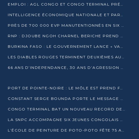
EMPLOI : AGL CONGO ET CONGO TERMINAL PRÉSÉLECTIONNENT PLUS DE 70 JEUNES À POINTE-NOIRE
INTELLIGENCE ÉCONOMIQUE NATIONALE ET PARTENARIATS INTERNATIONAUX : VERS UNE DOCTRINE SOUVERAINE DE SÉCURITÉ ÉCONOMIQUE
PRÈS DE 700 000 EVP MANUTENTIONNÉS EN SIX MOIS PAR CONGO TERMINAL
RNP : DJOUBE NGOH CHARNEL BERICHE PREND LES RÊNES DU PARTI
BURKINA FASO : LE GOUVERNEMENT LANCE « VACANCES UTILES 2026 » POUR FORMER LES ÉLÈVES À 15 MÉTIERS
LES DIABLES ROUGES TERMINENT DEUXIÈMES AU CHAMPIONNAT D’AFRIQUE ZONE 3
66 ANS D’INDEPENDANCE, 30 ANS D’AGRESSION RWAN DAISE : 4 PRESIDENCES, UN ECHEC COLLECTIF
PORT DE POINTE-NOIRE : LE MÔLE EST PREND FORME ET VISE LES GÉANTS DES MERS
CONSTANT SERGE BOUNDA PORTE LE MESSAGE DE COMPASSION DE DENIS SASSOU NGUESSO EN IRAN
CONGO TERMINAL BAT UN NOUVEAU RECORD DE PRODUCTIVITÉ AU PORT DE POINTE-NOIRE
LA SNPC ACCOMPAGNE SIX JEUNES CONGOLAIS AUX OLYMPIADES PANAFRICAINES DE MATHÉMATIQUES
L’ÉCOLE DE PEINTURE DE POTO-POTO FÊTE 75 ANS AU SERVICE DE L’ART CONGOLAIS