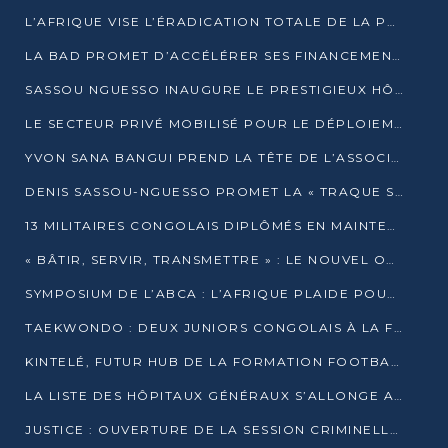
L’AFRIQUE VISE L’ÉRADICATION TOTALE DE LA POLIOMYÉLITE D’ICI 2026
LA BAD PROMET D’ACCÉLÉRER SES FINANCEMENTS AVEC LE MINISTÈRE DE L’ASSAINISSEMENT
SASSOU NGUESSO INAUGURE LE PRESTIGIEUX HÔTEL KEMPINSKI BRAZZAVILLE
LE SECTEUR PRIVÉ MOBILISÉ POUR LE DÉPLOIEMENT DE 19 MINI-CENTRALES SOLAIRES
YVON SANA BANGUI PREND LA TÊTE DE L’ASSOCIATION DES BANQUES CENTRALES AFRICAINES
DENIS SASSOU-NGUESSO PROMET LA « TRAQUE SANS RELÂCHE » DU GRAND BANDITISME
13 MILITAIRES CONGOLAIS DIPLÔMÉS EN MAINTENANCE INDUSTRIELLE APRÈS TROIS ANS DE FORMATION À L’UNIVERSITÉ MARIEN-NGOUABI
« BÂTIR, SERVIR, TRANSMETTRE » : LE NOUVEL OUVRAGE QUI INTERPELLE LES COLLECTIVITÉS
SYMPOSIUM DE L’ABCA : L’AFRIQUE PLAIDE POUR UN FINANCEMENT CLIMATIQUE ÉQUITABLE
TAEKWONDO : DEUX JUNIORS CONGOLAIS À LA FINALE D’OPEN SYRIES 2025 À ABIDJAN
KINTELÉ, FUTUR HUB DE LA FORMATION FOOTBALLISTIQUE AFRICAINE ?
LA LISTE DES HÔPITAUX GÉNÉRAUX S’ALLONGE AU CONGO
JUSTICE : OUVERTURE DE LA SESSION CRIMINELLE À BRAZZAVILLE AVEC 52 DOSSIERS AU RÔLE