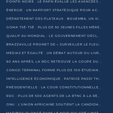
POINTE-NOIRE : LE PAPN ÉVALUE LES AVANCÉES DU MÔLE EST
ÉNERGIE : UN RAPPORT STRATÉGIQUE POUR ACCÉLÉRER LA TRANSITION AU CONGO
DÉPARTEMENT DES PLATEAUX : BOUEMBA, UN VIVIER ÉCONOMIQUE PRÊT À EXPLOSER
GOMA TSÉ-TSÉ : PLUS DE 50 JEUNES FILLES MÈRES SENSIBILISÉES À LA SANTÉ SEXUELLE
QUALIF AU MONDIAL : LE GOUVERNEMENT DÉCLARE LA JOURNÉE DU 1ER AVRIL 2026 CHÔMÉE ET PAYÉE
BRAZZAVILLE PROMET DE « SURVEILLER LE FLEUVE » APRÈS LA QUALIFICATION DE LA RDC AU MONDIAL
MÉDIAS ET ÉGALITÉ : UN DÉBAT AUTOUR DU LIVRE « CES FEMMES QUI REPRENNENT LE POUVOIR SUR LEUR VIE »
60 ANS APRÈS, LA RDC RETROUVE LA COUPE DU MONDE
CONGO TERMINAL FORME PLUS DE 100 ÉTUDIANTS AUX TECHNIQUES D’EMBAUCHE
INTELLIGENCE ÉCONOMIQUE : PATRICE PASSY THÉORISE UNE STRATÉGIE ADAPTÉE AUX CONTEXTES FRAGMENTÉS
PRÉSIDENTIELLE : LA COUR CONSTITUTIONNELLE CONFIRME LA VICTOIRE DE SASSOU NGUESSO AVEC 94,90 % DES SUFFRAGES
RDC : PLUS DE 500 AGENTS DE LA RTNC À LA RETRAITE, UNE PAGE SE TOURNE
ONU : L’UNION AFRICAINE SOUTIENT LA CANDIDATURE DE MACKY SALL
MADIBOU PLONGÉ DANS LE NOIR MALGRÉ L’INSTALLATION D’UN NOUVEAU TRANSFORMATEUR