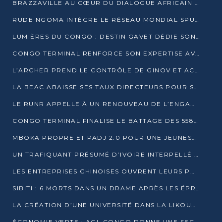
BRAZZAVILLE AU CŒUR DU DIALOGUE AFRICAIN SUR LES OBJECTIFS DE DÉVELOPPEMENT DURABLE
RUDE NGOMA INTÈGRE LE RÉSEAU MONDIAL SPUTNIK PRO APRÈS UNE FORMATION À MOSCOU
LUMIÈRES DU CONGO : DESTIN GAVET DÉDIE SON PRIX À L’UNITÉ NATIONALE ET À LA JEUNESSE
CONGO TERMINAL RENFORCE SON EXPERTISE AVEC NEUF NOUVEAUX FORMATEURS EN ENGINS PORTUAIRES
L’ARCHER PREND LE CONTRÔLE DE GINOV ET ACCÉLÈRE SON VIRAGE NUMÉRIQUE
LA BEAC ABAISSE SES TAUX DIRECTEURS POUR SOUTENIR LA CROISSANCE EN ZONE CEMAC
LE RUNR APPELLE À UN RENOUVEAU DE L’ENGAGEMENT MILITANT
CONGO TERMINAL FINALISE LE BATTAGE DES 558 PIEUX DU FUTUR QUAI DU MÔLE EST
MBOKA PROPRE ET PADJ 2.0 POUR UNE JEUNESSE PLUS AUTONOME
UN TRAFIQUANT PRÉSUMÉ D’IVOIRE INTERPELLÉ À DOLISIE
LES ENTREPRISES CHINOISES OUVRENT LEURS PORTES AUX JEUNES DIPLÔMÉS
SIBITI : 6 MORTS DANS UN DRAME APRÈS LES ÉPREUVES DU BEPC
LA CRÉATION D’UNE UNIVERSITÉ DANS LA LIKOUALA AU CŒUR D’UNE RÉFLEXION NATIONALE
ÉCONOMIE VERTE : AGL CONGO DONNE UNE SECONDE VIE À SES DÉCHETS INDUSTRIELS