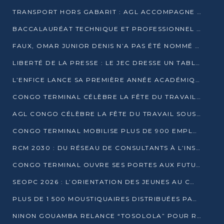
TRANSPORT HORS GABARIT : AGL ACCOMPAGNE LE DÉVELOPPEMENT DU SECTEUR BRASSICOLE AU CONGO
BACCALAURÉAT TECHNIQUE ET PROFESSIONNEL : 16 352 CANDIDATS LANCÉS DANS LES ÉPREUVES D’EPS
FAUX, OMAR JUNIOR DENIS N’A PAS ÉTÉ NOMMÉ AIDE DE CAMP ADJOINT DE DENIS SASSOU NGUESSO
LIBERTÉ DE LA PRESSE : LE JEC DRESSE UN TABLEAU PRÉOCCUPANT AU CONGO
L’ENFICE LANCE SA PREMIÈRE ANNÉE ACADÉMIQUE AVEC 100 FUTURS ENSEIGNANTS
CONGO TERMINAL CÉLÈBRE LA FÊTE DU TRAVAIL AVEC SES COLLABORATEURS À POINTE-NOIRE
AGL CONGO CÉLÈBRE LA FÊTE DU TRAVAIL SOUS LE SIGNE DE LA COHÉSION
CONGO TERMINAL MOBILISE PLUS DE 900 EMPLOYÉS AUTOUR DE LA SÉCURITÉ AU TRAVAIL
RCM 2030 : DU RÉSEAU DE CONSULTANTS À L’INSTRUMENT DE PUISSANCE EN AFRIQUE FRANCOPHONE
CONGO TERMINAL OUVRE SES PORTES AUX FUTURS INGÉNIEURS AU FORUM DES MÉTIERS D’UCAC-ICAM
SEOPC 2026 : L’ORIENTATION DES JEUNES AU CŒUR DE LA DEUXIÈME ÉDITION
PLUS DE 1 500 MOUSTIQUAIRES DISTRIBUÉES PAR AGL ET CONGO TERMINAL DANS LA LUTTE CONTRE LE PALUDISME
NINON GOUAMBA RELANCE “TOSOLOLA” POUR RENFORCER LE DIALOGUE AVEC LES CITOYENS