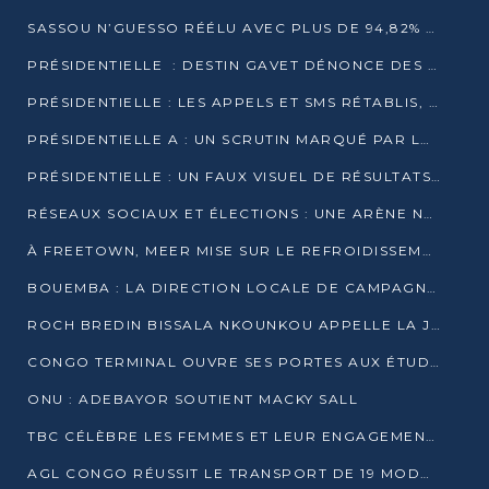
SASSOU N’GUESSO RÉÉLU AVEC PLUS DE 94,82% DES VOIX
PRÉSIDENTIELLE : DESTIN GAVET DÉNONCE DES IRRÉGULARITÉS ET REVENDIQUE LA VICTOIRE
PRÉSIDENTIELLE : LES APPELS ET SMS RÉTABLIS, INTERNET RESTE BLOQUÉ
PRÉSIDENTIELLE A : UN SCRUTIN MARQUÉ PAR LA COUPURE D’INTERNET ET UNE AFFLUENCE TIMIDE À BRAZZAVILLE
PRÉSIDENTIELLE : UN FAUX VISUEL DE RÉSULTATS CIRCULE
RÉSEAUX SOCIAUX ET ÉLECTIONS : UNE ARÈNE NUMÉRIQUE EN PLEINE MUTATION AU CONGO
À FREETOWN, MEER MISE SUR LE REFROIDISSEMENT PASSIF FACE À LA CHALEUR EXTRÊME
BOUEMBA : LA DIRECTION LOCALE DE CAMPAGNE DE DENIS SASSOU N’GUESSO MULTIPLIE LES ACTIVITÉS DE MOBILISATION
ROCH BREDIN BISSALA NKOUNKOU APPELLE LA JEUNESSE DE GOMA TSÉ-TSÉ À UN VOTE MASSIF POUR DENIS SASSOU NGUESSO
CONGO TERMINAL OUVRE SES PORTES AUX ÉTUDIANTS EN TRANSPORT ET LOGISTIQUE
ONU : ADEBAYOR SOUTIENT MACKY SALL
TBC CÉLÈBRE LES FEMMES ET LEUR ENGAGEMENT À L’OCCASION DU 8 MARS
AGL CONGO RÉUSSIT LE TRANSPORT DE 19 MODULES HORS GABARIT ENTRE POINTE-NOIRE ET BRAZZAVILLE