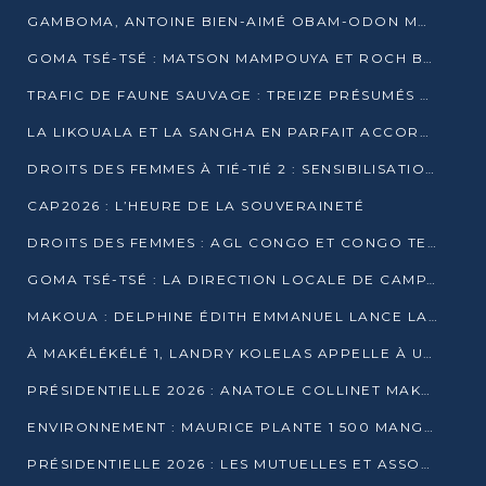
GAMBOMA, ANTOINE BIEN-AIMÉ OBAM-ODON MOBILISE LES 32 148 ÉLECTEURS EN FAVEUR DE DENIS SASSOU NGUESSO
GOMA TSÉ-TSÉ : MATSON MAMPOUYA ET ROCH BREDIN BISSALA NKOUNKOU EN CAMPAGNE DE PROXIMITÉ
TRAFIC DE FAUNE SAUVAGE : TREIZE PRÉSUMÉS TRAFIQUANTS INTERPELLÉS AU CONGO EN 2025
LA LIKOUALA ET LA SANGHA EN PARFAIT ACCORD AVEC LE PROJET DE SOCIÉTÉ DU CANDIDAT DENIS SASSOU-N’GUESSO
DROITS DES FEMMES À TIÉ-TIÉ 2 : SENSIBILISATION ET PÉDAGOGIE SUR LE DROIT DE VOTE
CAP2026 : L’HEURE DE LA SOUVERAINETÉ
DROITS DES FEMMES : AGL CONGO ET CONGO TERMINAL METTENT EN AVANT LE LEADERSHIP FÉMININ
GOMA TSÉ-TSÉ : LA DIRECTION LOCALE DE CAMPAGNE INTENSIFIE LA SENSIBILISATION DANS LES VILLAGES
MAKOUA : DELPHINE ÉDITH EMMANUEL LANCE LA CAMPAGNE POUR DENIS SASSOU-N’GUESSO
À MAKÉLÉKÉLÉ 1, LANDRY KOLELAS APPELLE À UNE MOBILISATION MASSIVE EN FAVEUR DE DENIS SASSOU-N’GUESSO
PRÉSIDENTIELLE 2026 : ANATOLE COLLINET MAKOSSO DÉFEND LE PROJET DE SOCIÉTÉ DE DENIS SASSOU NGUESSO
ENVIRONNEMENT : MAURICE PLANTE 1 500 MANGROVES POUR HONORER WANGARI MAATHAI
PRÉSIDENTIELLE 2026 : LES MUTUELLES ET ASSOCIATIONS S’IMPLIQUENT DANS LA CAMPAGNE ÉLECTORALE À TIÉ-TIÉ 2 (POINTE-NOIRE)