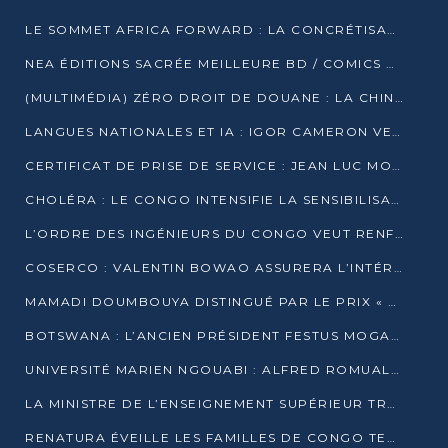
LE SOMMET AFRICA FORWARD : LA CONCRÉTISATION DE PARTENARIATS ÉQUILIBRÉS ET TOURNÉS VERS L’AVENIR ENTRE LE CONTINENT AFRICAIN ET LA FRANCE
NEA ÉDITIONS SACRÉE MEILLEURE BD / COMICS D’AFRIQUE AU KENYA
(MULTIMÉDIA) ZÉRO DROIT DE DOUANE : LA CHINE ET L’AFRIQUE VERS UNE PROXIMITÉ SANS PRÉCÉDENT (PAPIER GÉNÉRAL)
LANGUES NATIONALES ET IA : IGOR CAMERON VEUT ARRIMER LA STRATÉGIE IA À LA LOI SUR LA RECHERCHE
CERTIFICAT DE PRISE DE SERVICE : JEAN LUC MOUTHOU DÉMENT UNE « FAKE NEWS »
CHOLÉRA : LE CONGO INTENSIFIE LA SENSIBILISATION AU MARCHÉ DE TALANGAÏ
L’ORDRE DES INGÉNIEURS DU CONGO VEUT RENFORCER L’ÉTHIQUE ET LA CRÉDIBILITÉ DE LA PROFESSION
COSERCO : VALENTIN BOWAO ASSURERA L’INTÉRIM À LA TÊTE DU BUREAU EXÉCUTIF NATIONAL
MAMADI DOUMBOUYA DISTINGUÉ PAR LE PRIX « SUPER GRAND BÂTISSEUR BABACAR N’DIAYE »
BOTSWANA : L’ANCIEN PRÉSIDENT FESTUS MOGAE EST MORT À 86 ANS
UNIVERSITÉ MARIEN NGOUABI : ALFRED ROMUALD NGUYA POATY SOUTIENT UNE THÈSE SUR LE PARADOXE DE LA CROISSANCE EN ZONE CEMAC
LA MINISTRE DE L’ENSEIGNEMENT SUPÉRIEUR TRACE SA FEUILLE DE ROUTE
RENATURA ÉVEILLE LES FAMILLES DE CONGO TERMINAL À LA PROTECTION DE L’ENVIRONNEMENT