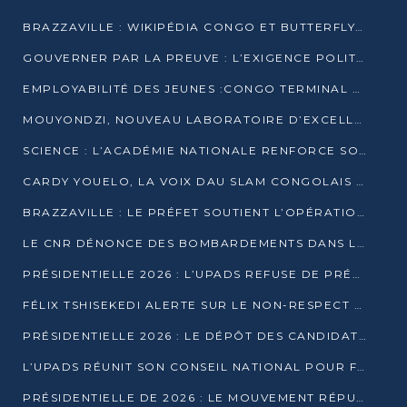
BRAZZAVILLE : WIKIPÉDIA CONGO ET BUTTERFLY SCELLENT UN PARTENARIAT POUR STRUCTURER LE BÉNÉVOLAT NUMÉRIQUE
GOUVERNER PAR LA PREUVE : L’EXIGENCE POLITIQUE DU XXIᵉ SIÈCLE
EMPLOYABILITÉ DES JEUNES :CONGO TERMINAL S’ALLIE À L’ESCIC POUR RAPPROCHER L’ÉCOLE DU TERRAIN
MOUYONDZI, NOUVEAU LABORATOIRE D’EXCELLENCE PÉDAGOGIQUE AVEC L’ENFICE
SCIENCE : L’ACADÉMIE NATIONALE RENFORCE SON ÉQUIPE ET TRACE SA FEUILLE DE ROUTE 2026
CARDY YOUELO, LA VOIX DAU SLAM CONGOLAIS QUI INTERPELLE LE MONDE
BRAZZAVILLE : LE PRÉFET SOUTIENT L’OPÉRATION « ZÉRO KULUNA » ET APPELLE À LA VIGILANCE CITOYENNE
LE CNR DÉNONCE DES BOMBARDEMENTS DANS LE POOL ET ACCUSE LE GOUVERNEMENT
PRÉSIDENTIELLE 2026 : L’UPADS REFUSE DE PRÉSENTER UN CANDIDAT ET DÉNONCE UN PROCESSUS NON CRÉDIBLE
FÉLIX TSHISEKEDI ALERTE SUR LE NON-RESPECT DES ENGAGEMENTS DE PAIX APRÈS SA RENCONTRE AVEC D. SASSOU-NGUESSO
PRÉSIDENTIELLE 2026 : LE DÉPÔT DES CANDIDATURES OUVERT DU 29 JANVIER AU 12 FÉVRIER
L’UPADS RÉUNIT SON CONSEIL NATIONAL POUR FIXER SA LIGNE POLITIQUE À DEUX MOIS DE LA PRÉSIDENTIELLE
PRÉSIDENTIELLE DE 2026 : LE MOUVEMENT RÉPUBLICAIN DÉNONCE UNE CONVOCATION ÉLECTORALE « OPAQUE ET PRÉCIPITÉE »