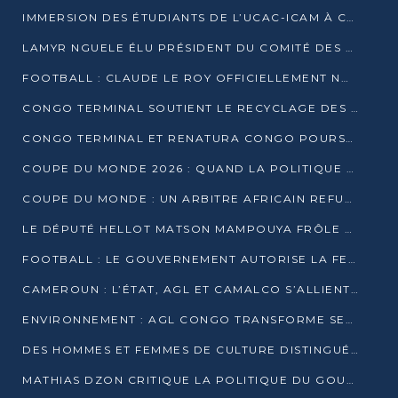
IMMERSION DES ÉTUDIANTS DE L’UCAC-ICAM À CONGO TERMINAL
LAMYR NGUELE ÉLU PRÉSIDENT DU COMITÉ DES MEMBRES D’HONNEUR DU PCT
FOOTBALL : CLAUDE LE ROY OFFICIELLEMENT NOMMÉ SÉLECTIONNEUR DU CONGO
CONGO TERMINAL SOUTIENT LE RECYCLAGE DES DÉCHETS PLASTIQUES À POINTE-NOIRE
CONGO TERMINAL ET RENATURA CONGO POURSUIVENT LEUR COMBAT POUR LA BIODIVERSITÉ
COUPE DU MONDE 2026 : QUAND LA POLITIQUE MENACE L’UNIVERSALITÉ DU FOOTBALL
COUPE DU MONDE : UN ARBITRE AFRICAIN REFUSÉ À L’ENTRÉE DES ÉTATS-UNIS
LE DÉPUTÉ HELLOT MATSON MAMPOUYA FRÔLE LA MORT LORS D’UNE EMBUSCADE DZNS LE POOL
FOOTBALL : LE GOUVERNEMENT AUTORISE LA FECOFOOT À OCCUPER LES COMPLEXES SPORTIFS
CAMEROUN : L’ÉTAT, AGL ET CAMALCO S’ALLIENT POUR UN MÉGA-PROJET FERROVIAIRE
ENVIRONNEMENT : AGL CONGO TRANSFORME SES DÉCHETS EN OUTILS DE FORMATION
DES HOMMES ET FEMMES DE CULTURE DISTINGUÉS POUR LEUR ENGAGEMENT PAR BANTOU CULTURE
MATHIAS DZON CRITIQUE LA POLITIQUE DU GOUVERNEMENT ET ALERTE SUR LA DETTE DU CONGO