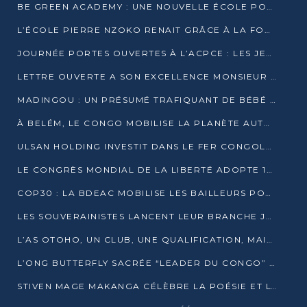
BE GREEN ACADEMY : UNE NOUVELLE ÉCOLE POUR LES MÉTIERS DE L’ÉCOLOGIE À POINTE-NOIRE
L’ÉCOLE PIERRE NZOKO RENAIT GRÂCE À LA FONDATION MUCODEC
JOURNÉE PORTES OUVERTES À L’ACPCE : LES JEUNES EN IMMERSION DANS L’ENTREPRISE
LETTRE OUVERTE A SON EXCELLENCE MONSIEUR DENIS SASSOU NGUESSO, PRESIDENT DE LAREPUBLIQUE DU CONGO
MADINGOU : UN PRÉSUMÉ TRAFIQUANT DE BÉBÉ CHIMPANZÉ FIXÉ SUR SON SORT LE 20 NOVEMBRE
À BELÉM, LE CONGO MOBILISE LA PLANÈTE AUTOUR DU FONDS BLEU POUR LE BASSIN DU CONGO
ULSAN HOLDING INVESTIT DANS LE FER CONGOLAIS
LE CONGRÈS MONDIAL DE LA LIBERTÉ ADOPTE 14 RÉSOLUTIONS HISTORIQUES
COP30 : LA BDEAC MOBILISE LES BAILLEURS POUR LE FONDS BLEU DU BASSIN DU CONGO
LES SOUVERAINISTES LANCENT LEUR BRANCHE JEUNE À BRAZZAVILLE
L’AS OTOHO, UN CLUB, UNE QUALIFICATION, MAIS ENCORE DES DOUTES
L’ONG BUTTERFLY SACRÉE “LEADER DU CONGO” AU PRIX D’EXCELLENCE 2025
STIVEN MAGE MAKANGA CÉLÈBRE LA POÉSIE ET L’HUMAIN AVEC SON RECUEIL “HECTARE”