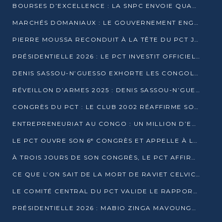
BOURSES D’EXCELLENCE : LA SNPC ENVOIE QUATRE NOUVEAUX TALENTS CONGOLAIS SE FORMER À BAKOU
MARCHÉS DOMANIAUX : LE GOUVERNEMENT ENGAGE LA STRUCTURATION DES TAXES D’ASSAINISSEMENT
PIERRE MOUSSA RECONDUIT À LA TÊTE DU PCT JUSQU’EN 2031
PRÉSIDENTIELLE 2026 : LE PCT INVESTIT OFFICIELLEMENT DENIS SASSOU NGUESSO
DENIS SASSOU-N’GUESSO EXHORTE LES CONGOLAIS À L’UNITÉ ET AU FAIR-PLAY DÉMOCRATIQUE EN 2026
RÉVEILLON D’ARMES 2025 : DENIS SASSOU-N’GUESSO GARANTIT DES ÉLECTIONS 2026 PAISIBLES ET SÉCURISÉES
CONGRÈS DU PCT : LE CLUB 2002 RÉAFFIRME SON SOUTIEN À DENIS SASSOU-N’GUESSO POUR 2026
ENTREPRENEURIAT AU CONGO : UN MILLION D’EUROS POUR FINANCER LES STARTUPS DÈS 2026
LE PCT OUVRE SON 6ᵉ CONGRÈS ET APPELLE À LA CANDIDATURE DE DENIS SASSOU NGUESSO
À TROIS JOURS DE SON CONGRÈS, LE PCT AFFIRME AVOIR ATTEINT TOUS SES OBJECTIFS
CE QUE L’ON SAIT DE LA MORT DE RAVIET CELVIC N’TSIANTSIE
LE COMITÉ CENTRAL DU PCT VALIDE LE RAPPORT DU CONGRÈS ET SOUTIENT DENIS SASSOU N’GUESSO
PRÉSIDENTIELLE 2026 : MABIO ZINGA MAVOUNGOU DÉCLARE SA CANDIDATURE ET CHARGE LE BILAN DU PCT