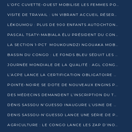
L’OFC CUVETTE-OUEST MOBILISE LES FEMMES POUR ACCUEILLIR LE PRÉSIDENT DE LA RÉPUBLIQUE
VISITE DE TRAVAIL : UN VIBRANT ACCUEIL RÉSERVÉ À DENIS SASSOU-N’GUESSO PAR L’ASSOCIATION « LES AMIS DE WOMO »
LÉKOUMOU : PLUS DE 900 ENFANTS AUTOCHTONES REÇOIVENT DES KITS SCOLAIRES GRÂCE À L’ESPACE OPOKO
PASCAL TSATY-MABIALA ÉLU PRÉSIDENT DU CONSEIL NATIONAL DE L’UPADS
LA SECTION 1-PCT MOUKOUNDZI NGOUAKA MOBILISE 100 000 FCFA POUR LE 6ᵉ CONGRÈS DU PARTI
BASSIN DU CONGO : LE FONDS BLEU SÉDUIT LES BAILLEURS À BELÉM
JOURNÉE MONDIALE DE LA QUALITÉ : AGL CONGO FORME ET SENSIBILISE LES JEUNES TALENTS
L’ACPE LANCE LA CERTIFICATION OBLIGATOIRE DES CONTRATS DE TRAVAIL DES TRANSPORTEURS
POINTE-NOIRE SE DOTE DE NOUVEAUX ENGINS POUR L’ASSAINISSEMENT ET L’ENTRETIEN ROUTIER
DES MÉDECINS DEMANDENT L’INSCRIPTION DU TRAITEMENT DU PIED-BOT DANS LES CURSUS UNIVERSITAIRES
DÉNIS SASSOU N’GUESSO INAUGURE L’USINE DE VALORISATION DU GAZ ASSOCIÉ
DENIS SASSOU-N’GUESSO LANCE UNE SÉRIE DE PROJETS DANS LE KOUILOU
AGRICULTURE : LE CONGO LANCE LES ZAP D’INONI ET YONO