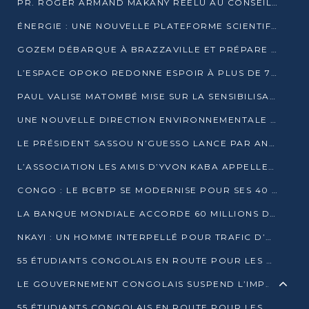
PR. ROGER ARMAND MAKANY RÉÉLU AU CONSEIL DE L’AUF
ÉNERGIE : UNE NOUVELLE PLATEFORME SCIENTIFIQUE POUR LA TRANSITION ÉNERGÉTIQUE EN AFRIQUE CENTRALE
GOZEM DÉBARQUE À BRAZZAVILLE ET PRÉPARE SON ARRIVÉE À POINTE-NOIRE
L’ESPACE OPOKO REDONNE ESPOIR À PLUS DE 775 ÉLÈVES AUTOCHTONES DANS LE NORD DU CONGO
PAUL VALISE MATOMBÉ MISE SUR LA SENSIBILISATION POUR ÉRAQUER LE GRAND BANDITISME
UNE NOUVELLE DIRECTION ENVIRONNEMENTALE POUR RENFORCER LA GESTION DES DONNÉES AU CONGO
LE PRÉSIDENT SASSOU N’GUESSO LANCE PAR ANTICIPATION LA 39ÈME JOURNÉE NATIONALE DE L’ARBRE
L’ASSOCIATION LES AMIS D’YVON KABA APPELLENT DENIS SASSOU N’GUESSO À SE PORTER CANDIDAT
CONGO : LE BCBTP SE MODERNISE POUR SES 40 ANS D’EXISTENCE
LA BANQUE MONDIALE ACCORDE 60 MILLIONS DE DOLLARS POUR LA RÉSILIENCE URBAINE AU CONGO
NKAYI : UN HOMME INTERPELLÉ POUR TRAFIC D’UN BÉBÉ CHIMPANZÉ
55 ÉTUDIANTS CONGOLAIS EN ROUTE POUR LES UNIVERSITÉS ALGÉRIENNES
LE GOUVERNEMENT CONGOLAIS SUSPEND L’IMPORTATION DES MACHETTES ET DES MOTOS
55 ÉTUDIANTS CONGOLAIS EN ROUTE POUR LES UNIVERSITÉS ALGÉRIENNES