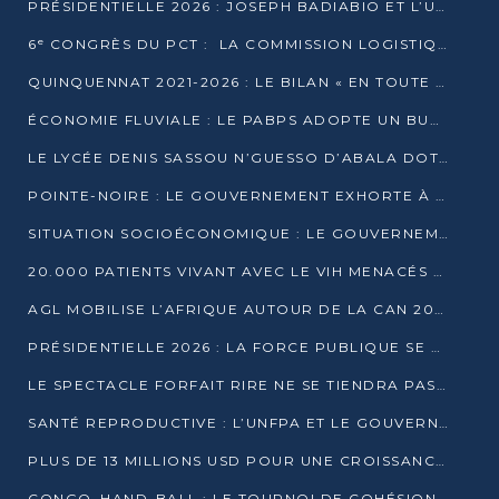
PRÉSIDENTIELLE 2026 : JOSEPH BADIABIO ET L’UDH-YUKI JOUENT LA PRUDENCE
6ᵉ CONGRÈS DU PCT : LA COMMISSION LOGISTIQUE ASSURE LA DISTRIBUTION DES KITS
QUINQUENNAT 2021-2026 : LE BILAN « EN TOUTE TRANSPARENCE » PRÉSENTÉ À LA PRESSE
ÉCONOMIE FLUVIALE : LE PABPS ADOPTE UN BUDGET 2026 DE PLUS DE 2,7 MILLIARDS FCFA
LE LYCÉE DENIS SASSOU N’GUESSO D’ABALA DOTÉ D’UNE SALLE MULTIMÉDIA
POINTE-NOIRE : LE GOUVERNEMENT EXHORTE À UN USAGE RESPONSABLE DU NOUVEAU MATÉRIEL MUNICIPAL
SITUATION SOCIOÉCONOMIQUE : LE GOUVERNEMENT INTERPELLÉ DEVANT LE SÉNAT
20.000 PATIENTS VIVANT AVEC LE VIH MENACÉS D’ARRÊT DE TRAITEMENT
AGL MOBILISE L’AFRIQUE AUTOUR DE LA CAN 2025
PRÉSIDENTIELLE 2026 : LA FORCE PUBLIQUE SE PRÉPARE À SÉCURISER LE SCRUTIN
LE SPECTACLE FORFAIT RIRE NE SE TIENDRA PAS LE 1ER JANVIER
SANTÉ REPRODUCTIVE : L’UNFPA ET LE GOUVERNEMENT AFFINENT LES PRIORITÉS DE 2026
PLUS DE 13 MILLIONS USD POUR UNE CROISSANCE VERTE ET SOUVERAINE
CONGO–HAND-BALL : LE TOURNOI DE COHÉSION ET DE FRATERNITÉ ALLUME SES LAMPIONS À BRAZZAVILLE