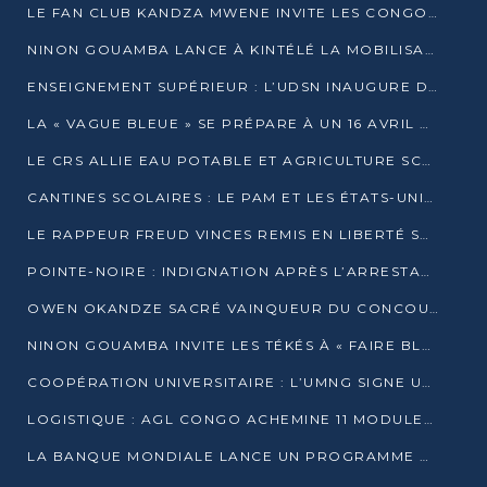
LE FAN CLUB KANDZA MWENE INVITE LES CONGOLAIS À UNE FORTE AFFLUENCE AU STADE DE KINTÉLÉ
NINON GOUAMBA LANCE À KINTÉLÉ LA MOBILISATION POUR L’INVESTITURE DR DSN
ENSEIGNEMENT SUPÉRIEUR : L’UDSN INAUGURE DES LABORATOIRES POUR BOOSTER LA FORMATION PRATIQUE
LA « VAGUE BLEUE » SE PRÉPARE À UN 16 AVRIL HISTORIQUE
LE CRS ALLIE EAU POTABLE ET AGRICULTURE SCOLAIRE AU CŒUR DE LA TRANSFORMATION DES ÉCOLES RURALES
CANTINES SCOLAIRES : LE PAM ET LES ÉTATS-UNIS AU CONTACT DES ÉCOLIERS DE KINKALA
LE RAPPEUR FREUD VINCES REMIS EN LIBERTÉ SOUS PRESSION MÉDIATIQUE
POINTE-NOIRE : INDIGNATION APRÈS L’ARRESTATION DU RAPPEUR FREUD VINCES
OWEN OKANDZE SACRÉ VAINQUEUR DU CONCOURS SLAM POUR LA VIE
NINON GOUAMBA INVITE LES TÉKÉS À « FAIRE BLOC » POUR PESER DANS LE DÉBAT NATIONAL
COOPÉRATION UNIVERSITAIRE : L’UMNG SIGNE UN ACCORD STRATÉGIQUE AVEC L’UNIVERSITÉ HAINAN EN CHINE
LOGISTIQUE : AGL CONGO ACHEMINE 11 MODULES GÉANTS JUSQU’À BRAZZAVILLE
LA BANQUE MONDIALE LANCE UN PROGRAMME DE 394 MILLIONS DE DOLLARS POUR LE BASSIN DU CONGO