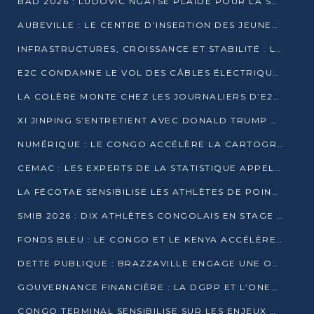
BAD 2026 : LUDOVIC NGATSÉ PLAIDE POUR LA SOUVERAINETÉ FINANCIÈRE AFRICAINE
AUBEVILLE : LE CENTRE D’INSERTION DES JEUNES PRÊT À OUVRIR SES PORTES
INFRASTRUCTURES, CROISSANCE ET STABILITÉ : LA GUINÉE AFFÛTE SES AMBITIONS
E2C CONDAMNE LE VOL DES CÂBLES ÉLECTRIQUES APRÈS UNE VIDÉO VIRALE
LA COLÈRE MONTE CHEZ LES JOURNALIERS D’E2C QUI DÉNONCENT 20 ANS DE PRÉCARITÉ
XI JINPING S’ENTRETIENT AVEC DONALD TRUMP À BEIJING
NUMÉRIQUE : LE CONGO ACCÉLÈRE LA CARTOGRAPHIE DE SES INFRASTRUCTURES DIGITALES
CEMAC : LES EXPERTS DE LA STATISTIQUE APPELLENT À RENFORCER LA SÉCURISATION DES DONNÉES
LA FÉCOTAE SENSIBILISE LES ATHLÈTES DE POINTE-NOIRE À L’HYGIÈNE ALIMENTA
SMIB 2026 : DIX ATHLÈTES CONGOLAIS EN STAGE AU KENYA
FONDS BLEU : LE CONGO ET LE KENYA ACCÉLÈRENT LA MOBILISATION DES FINANCEMENTS
DETTE PUBLIQUE : BRAZZAVILLE ENGAGE UNE OPÉRATION DE RACHAT DE 575 MILLIONS DE DOLLARS
GOUVERNANCE FINANCIÈRE : LA DGPP ET L’ONEC-C VERS UN PARTENARIAT POUR ASSAINIR LES ENTREPRISES PUBLIQUES
CONGO TERMINAL SENSIBILISE SUR LES ENJEUX DE LA SANTÉ MENTALE EN