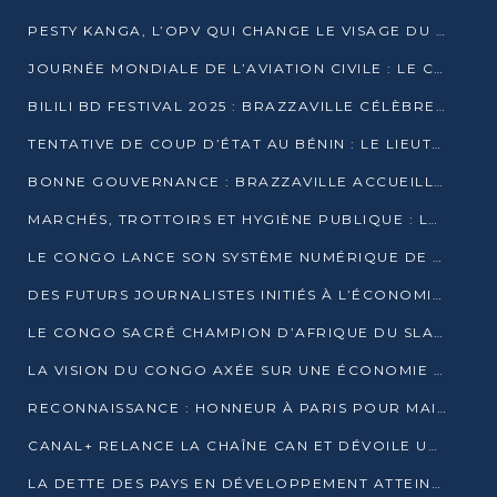
PESTY KANGA, L’OPV QUI CHANGE LE VISAGE DU REPORTAGE AU CONGO
JOURNÉE MONDIALE DE L’AVIATION CIVILE : LE CONGO MISE SUR L’INNOVATION ET LA SÉCURITÉ
BILILI BD FESTIVAL 2025 : BRAZZAVILLE CÉLÈBRE DIX ANS DE CRÉATION GRAPHIQUE AFRICAINE
TENTATIVE DE COUP D’ÉTAT AU BÉNIN : LE LIEUTENANT-COLONEL TIGRI S’AUTOPROCLAME CHEF D’UN COMITÉ MILITAIRE
BONNE GOUVERNANCE : BRAZZAVILLE ACCUEILLE LES PREMIÈRES JOURNÉES CONGOLAISES DE L’ÉVALUATION
MARCHÉS, TROTTOIRS ET HYGIÈNE PUBLIQUE : LE GOUVERNEMENT DURCIT LE TON
LE CONGO LANCE SON SYSTÈME NUMÉRIQUE DE VÉRIFICATION DU BOIS
DES FUTURS JOURNALISTES INITIÉS À L’ÉCONOMIE BLEUE DURABLE
LE CONGO SACRÉ CHAMPION D’AFRIQUE DU SLAM 2025
LA VISION DU CONGO AXÉE SUR UNE ÉCONOMIE BAS CARBONE AU RENDEZ-VOUS DE MONACO 2025
RECONNAISSANCE : HONNEUR À PARIS POUR MAIXENT RAOUL OMINGA
CANAL+ RELANCE LA CHAÎNE CAN ET DÉVOILE UNE OFFRE EXCEPTIONNELLE POUR DÉCEMBRE
LA DETTE DES PAYS EN DÉVELOPPEMENT ATTEINT UN SOMMET HISTORIQUE ENTRE 2022 ET 2024