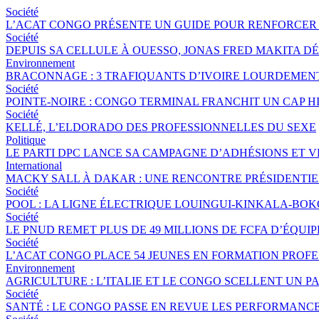
Société
L’ACAT CONGO PRÉSENTE UN GUIDE POUR RENFORCER 
Société
DEPUIS SA CELLULE À OUESSO, JONAS FRED MAKITA DÉ
Environnement
BRACONNAGE : 3 TRAFIQUANTS D’IVOIRE LOURDEME
Société
POINTE-NOIRE : CONGO TERMINAL FRANCHIT UN CAP 
Société
KELLÉ, L’ELDORADO DES PROFESSIONNELLES DU SEXE
Politique
LE PARTI DPC LANCE SA CAMPAGNE D’ADHÉSIONS ET 
International
MACKY SALL À DAKAR : UNE RENCONTRE PRÉSIDENTIEL
Société
POOL : LA LIGNE ÉLECTRIQUE LOUINGUI-KINKALA-BOK
Société
LE PNUD REMET PLUS DE 49 MILLIONS DE FCFA D’ÉQU
Société
L’ACAT CONGO PLACE 54 JEUNES EN FORMATION PROF
Environnement
AGRICULTURE : L’ITALIE ET LE CONGO SCELLENT UN
Société
SANTÉ : LE CONGO PASSE EN REVUE LES PERFORMANCE