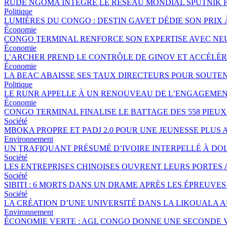
RUDE NGOMA INTÈGRE LE RÉSEAU MONDIAL SPUTNIK 
Politique
LUMIÈRES DU CONGO : DESTIN GAVET DÉDIE SON PRIX 
Économie
CONGO TERMINAL RENFORCE SON EXPERTISE AVEC NE
Économie
L’ARCHER PREND LE CONTRÔLE DE GINOV ET ACCÉLÈ
Économie
LA BEAC ABAISSE SES TAUX DIRECTEURS POUR SOUTE
Politique
LE RUNR APPELLE À UN RENOUVEAU DE L’ENGAGEMEN
Économie
CONGO TERMINAL FINALISE LE BATTAGE DES 558 PIEU
Société
MBOKA PROPRE ET PADJ 2.0 POUR UNE JEUNESSE PLU
Environnement
UN TRAFIQUANT PRÉSUMÉ D’IVOIRE INTERPELLÉ À DOL
Société
LES ENTREPRISES CHINOISES OUVRENT LEURS PORTES
Société
SIBITI : 6 MORTS DANS UN DRAME APRÈS LES ÉPREUVES
Société
LA CRÉATION D’UNE UNIVERSITÉ DANS LA LIKOUALA 
Environnement
ÉCONOMIE VERTE : AGL CONGO DONNE UNE SECONDE V