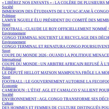
« LIBÉREZ NOS ENFANTS » : LA COLÈRE DE PLUSIEURS
Société
IMMERSION DES ÉTUDIANTS DE L’UCAC-ICAM À CONG
Politique
LAMYR NGUELE ÉLU PRÉSIDENT DU COMITÉ DES MEMB
Sport
FOOTBALL : CLAUDE LE ROY OFFICIELLEMENT NOMMÉ
Environnement
CONGO TERMINAL SOUTIENT LE RECYCLAGE DES DÉCHE
Environnement
CONGO TERMINAL ET RENATURA CONGO POURSUIVENT 
Sport
COUPE DU MONDE 2026 : QUAND LA POLITIQUE MENAC
International
COUPE DU MONDE : UN ARBITRE AFRICAIN REFUSÉ À L’
Politique
LE DÉPUTÉ HELLOT MATSON MAMPOUYA FRÔLE LA MOR
Sport
FOOTBALL : LE GOUVERNEMENT AUTORISE LA FECOFOO
Économie
CAMEROUN : L’ÉTAT, AGL ET CAMALCO S’ALLIENT POU
Société
ENVIRONNEMENT : AGL CONGO TRANSFORME SES DÉCH
Culture
DES HOMMES ET FEMMES DE CULTURE DISTINGUÉS P