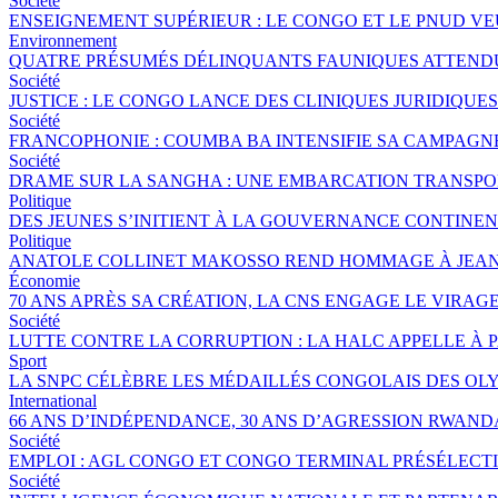
Société
ENSEIGNEMENT SUPÉRIEUR : LE CONGO ET LE PNUD V
Environnement
QUATRE PRÉSUMÉS DÉLINQUANTS FAUNIQUES ATTENDUS
Société
JUSTICE : LE CONGO LANCE DES CLINIQUES JURIDIQU
Société
FRANCOPHONIE : COUMBA BA INTENSIFIE SA CAMPAGNE 
Société
DRAME SUR LA SANGHA : UNE EMBARCATION TRANSPORT
Politique
DES JEUNES S’INITIENT À LA GOUVERNANCE CONTINE
Politique
ANATOLE COLLINET MAKOSSO REND HOMMAGE À JEAN
Économie
70 ANS APRÈS SA CRÉATION, LA CNS ENGAGE LE VIRAGE
Société
LUTTE CONTRE LA CORRUPTION : LA HALC APPELLE À 
Sport
LA SNPC CÉLÈBRE LES MÉDAILLÉS CONGOLAIS DES OL
International
66 ANS D’INDÉPENDANCE, 30 ANS D’AGRESSION RWANDA
Société
EMPLOI : AGL CONGO ET CONGO TERMINAL PRÉSÉLECTI
Société