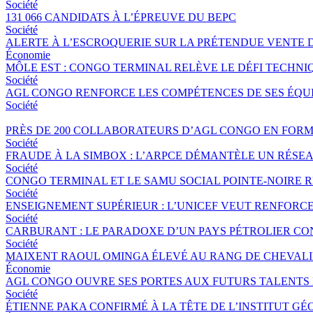
Société
131 066 CANDIDATS À L’ÉPREUVE DU BEPC
Société
ALERTE À L’ESCROQUERIE SUR LA PRÉTENDUE VENTE 
Économie
MÔLE EST : CONGO TERMINAL RELÈVE LE DÉFI TECHNI
Société
AGL CONGO RENFORCE LES COMPÉTENCES DE SES ÉQUIP
Société
PRÈS DE 200 COLLABORATEURS D’AGL CONGO EN FORM
Société
FRAUDE À LA SIMBOX : L’ARPCE DÉMANTÈLE UN RÉSE
Société
CONGO TERMINAL ET LE SAMU SOCIAL POINTE-NOIRE
Société
ENSEIGNEMENT SUPÉRIEUR : L’UNICEF VEUT RENFORC
Société
CARBURANT : LE PARADOXE D’UN PAYS PÉTROLIER CO
Société
MAIXENT RAOUL OMINGA ÉLEVÉ AU RANG DE CHEVALIER
Économie
AGL CONGO OUVRE SES PORTES AUX FUTURS TALENTS 
Société
ÉTIENNE PAKA CONFIRMÉ À LA TÊTE DE L’INSTITUT G