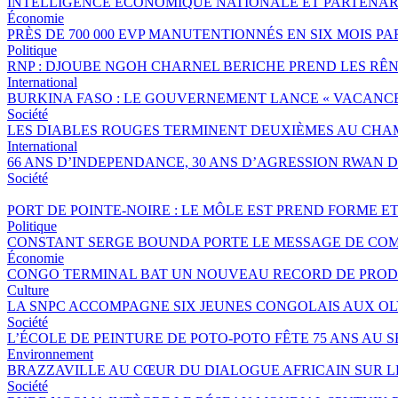
INTELLIGENCE ÉCONOMIQUE NATIONALE ET PARTENAR
Économie
PRÈS DE 700 000 EVP MANUTENTIONNÉS EN SIX MOIS 
Politique
RNP : DJOUBE NGOH CHARNEL BERICHE PREND LES RÊN
International
BURKINA FASO : LE GOUVERNEMENT LANCE « VACANCES 
Société
LES DIABLES ROUGES TERMINENT DEUXIÈMES AU CHA
International
66 ANS D’INDEPENDANCE, 30 ANS D’AGRESSION RWAN DA
Société
PORT DE POINTE-NOIRE : LE MÔLE EST PREND FORME E
Politique
CONSTANT SERGE BOUNDA PORTE LE MESSAGE DE COM
Économie
CONGO TERMINAL BAT UN NOUVEAU RECORD DE PRODU
Culture
LA SNPC ACCOMPAGNE SIX JEUNES CONGOLAIS AUX O
Société
L’ÉCOLE DE PEINTURE DE POTO-POTO FÊTE 75 ANS AU 
Environnement
BRAZZAVILLE AU CŒUR DU DIALOGUE AFRICAIN SUR 
Société