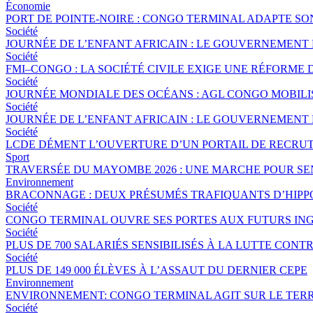
Économie
PORT DE POINTE-NOIRE : CONGO TERMINAL ADAPTE S
Société
JOURNÉE DE L’ENFANT AFRICAIN : LE GOUVERNEMENT 
Société
FMI–CONGO : LA SOCIÉTÉ CIVILE EXIGE UNE RÉFORME 
Société
JOURNÉE MONDIALE DES OCÉANS : AGL CONGO MOBILI
Société
JOURNÉE DE L’ENFANT AFRICAIN : LE GOUVERNEMENT 
Société
LCDE DÉMENT L’OUVERTURE D’UN PORTAIL DE RECRUT
Sport
TRAVERSÉE DU MAYOMBE 2026 : UNE MARCHE POUR SEN
Environnement
BRACONNAGE : DEUX PRÉSUMÉS TRAFIQUANTS D’HIPP
Société
CONGO TERMINAL OUVRE SES PORTES AUX FUTURS ING
Société
PLUS DE 700 SALARIÉS SENSIBILISÉS À LA LUTTE CO
Société
PLUS DE 149 000 ÉLÈVES À L’ASSAUT DU DERNIER CEPE
Environnement
ENVIRONNEMENT: CONGO TERMINAL AGIT SUR LE TERR
Société