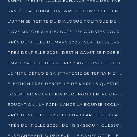
SÉNAT : PIERRE NGOLO ÉCHANGE AVEC DES INVESTISSEURS DU NUMÉRIQUE
SANTÉ : LA FONDATION SNPC ET L’OMS SCELLENT UN PARTENARIAT STRATÉGIQUE DE TROIS ANS
L’UPRN SE RETIRE DU DIALOGUE POLITIQUE DE DJAMBALA : TENSIONS DANS LE PRÉ-ÉLECTORAL CONGOLAIS
DAVE MAFOULA À L’ÉCOUTE DES ARTISTES POUR REDÉFINIR SA POLITIQUE CULTURELLE
PRÉSIDENTIELLE DE MARS 2026 : SEPT DOSSIERS DE CANDIDATURE ENREGISTRÉS À LA CLÔTURE DES DÉPÔTS
PRÉSIDENTIELLE 2026 : DESTIN GAVET SE POSE EN CANDIDAT DU « RAS-LE-BOL »
EMPLOYABILITÉ DES JEUNES : AGL CONGO ET CONGO TERMINAL S’ALLIENT À UCAC-ICAM
LE MJPU DÉPLOIE SA STRATÉGIE DE TERRAIN EN FAVEUR DE DSN
ÉLECTION PRÉSIDENTIELLE DE MARS : 3 QUESTIONS À UN EXPERT CONGOLAIS DE LA CYBERSÉCURITÉ
JOSEPH KIGNOUMBI KIA MBOUNGOU ENTRE OFFICIELLEMENT EN COURSE POUR LA PRÉSIDENTIELLE
ÉDUCATION : LA FCRM LANCE LA BOURSE SCOLAIRE FRANCINE-NTOUMI POUR PROMOUVOIR LES FILIÈRES SCIENTIFIQUES
PRÉSIDENTIELLE 2026 : LE CNR CLARIFIE ET ÉCARTE LA CANDIDATURE DU PASTEUR NTUMI
PRÉSIDENTIELLE 2026 : DENIS SASSOU N’GUESSO ANNONCE OFFICIELLEMENT SA CANDIDATURE
ENSEIGNEMENT SUPÉRIEUR : LE CAMES APPELLE À UNE UNIVERSITÉ AFRICAINE AXÉE SUR L’EMPLOYABILITÉ