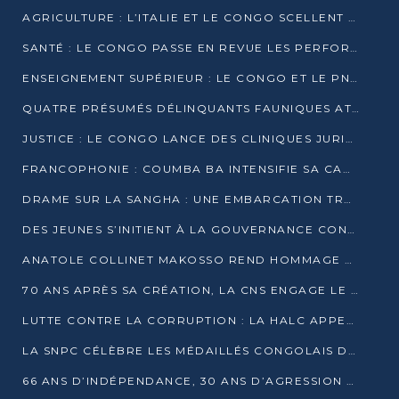
AGRICULTURE : L’ITALIE ET LE CONGO SCELLENT UN PARTENARIAT POUR UNE PRODUCTION LOCALE DURABLE
SANTÉ : LE CONGO PASSE EN REVUE LES PERFORMANCES DE SES HÔPITAUX À MI-PARCOURS
ENSEIGNEMENT SUPÉRIEUR : LE CONGO ET LE PNUD VEULENT RAPPROCHER LA FORMATION UNIVERSITAIRE DES BESOINS DU MARCHÉ DE L’EMPLOI
QUATRE PRÉSUMÉS DÉLINQUANTS FAUNIQUES ATTENDUS DEVANT LA JUSTICE POUR TRAFIC D’IVOIRE
JUSTICE : LE CONGO LANCE DES CLINIQUES JURIDIQUES POUR RAPPROCHER LE DROIT DES CITOYENS
FRANCOPHONIE : COUMBA BA INTENSIFIE SA CAMPAGNE POUR LA SUCCESSION À LA TÊTE DE L’OIF
DRAME SUR LA SANGHA : UNE EMBARCATION TRANSPORTANT DES FIDÈLES DE « NZAMBÉ YA L’HUILE » FAIT NAUFRAGE À OUESSO
DES JEUNES S’INITIENT À LA GOUVERNANCE CONTINENTALE À BRAZZAVILLE
ANATOLE COLLINET MAKOSSO REND HOMMAGE À JEAN-PAUL PIGASSE
70 ANS APRÈS SA CRÉATION, LA CNS ENGAGE LE VIRAGE DE LA DIGITALISATION
LUTTE CONTRE LA CORRUPTION : LA HALC APPELLE À PASSER DES DISCOURS AUX ACTES
LA SNPC CÉLÈBRE LES MÉDAILLÉS CONGOLAIS DES OLYMPIADES PANAFRICAINES DE MATHÉMATIQUES 2026
66 ANS D’INDÉPENDANCE, 30 ANS D’AGRESSION RWANDAISE : 4 PRÉSIDENCES, UN ÉCHEC COLLECTIF