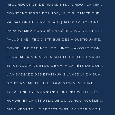
RECONDUCTION DE ROSALIE MATONDO : LA MINISTRE PROMET D’ACCÉLÉRER LE TRAITEMENT DES DOSSIERS ET DE RELEVER DE NOUVEAUX DÉFIS
CONSTANT SERGE BOUNDA, UN DIPLOMATE CHEVRONNÉ AUX COMMANDES DES AFFAIRES ÉTRANGÈRES
PASSATION DE SERVICE AU QUAI D’ORSAY CONGOLAIS : GAKOSSO PASSE LE FLAMBEAU À BOUNDA
PAPA WEMBA HONORÉ EN CÔTE D’IVOIRE, UNE RUE PORTE DÉSORMAIS SON NOM
PALUDISME : TBC DISTRIBUE DES MOUSTIQUAIRES DANS DEUX CSI DE BRAZZAVILLE
CONSEIL DE CABINET : COLLINET MAKOSSO DONNE SES DERNIÈRES ORIENTATIONS
LE PREMIER MINISTRE ANATOLE COLLINET MAKOSSO DÉMISSIONNE AVEC SON GOUVERNEMENT
BRICE VOLTAIRE ETOU OBAMI À LA TÊTE DE L’ONEC-C POUR TROIS ANS
L’AMBASSADE DES ÉTATS-UNIS LANCE UNE NOUVELLE COHORTE DU PROGRAMME ACCESS MICRO-SCHOLARSHIP
GOUVERNEMENT JUSTE APRÈS L’INVESTITURE
TOTAL ENERGIES ANNONCE UNE NOUVELLE DÉCOUVERTE D’HYDROCARBURES SUR LE PERMIS MOHO AU LARGE DU CONGO
HUAWEI ET LA RÉPUBLIQUE DU CONGO ACCÉLÈRENT LEUR PARTENARIAT
BIODIVERSITÉ : LE PROJET EARTHRANGER S’ACHÈVE, MAIS LES DÉFIS DEMEURENT