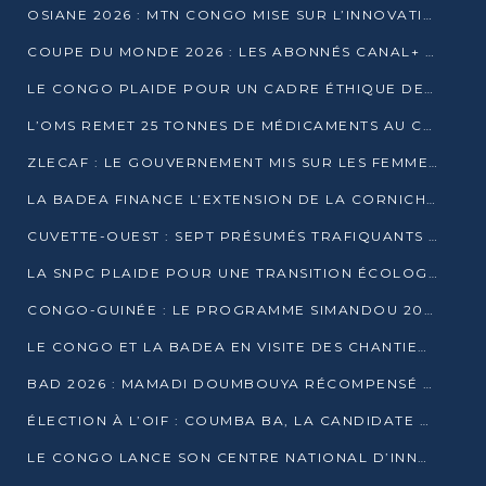
OSIANE 2026 : MTN CONGO MISE SUR L’INNOVATION POUR RELEVER LES DÉFIS AFRICAINS
COUPE DU MONDE 2026 : LES ABONNÉS CANAL+ AU CONGO DÉÇUS À QUELQUES JOURS DU COUP D’ENVOI
LE CONGO PLAIDE POUR UN CADRE ÉTHIQUE DE L’INTELLIGENCE ARTIFICIELLE À DAKAR
L’OMS REMET 25 TONNES DE MÉDICAMENTS AU CONGO POUR RENFORCER LA RIPOSTE AUX ÉPIDÉMIES
ZLECAF : LE GOUVERNEMENT MIS SUR LES FEMMES ENTREPRENEURES
LA BADEA FINANCE L’EXTENSION DE LA CORNICHE SUD DE BRAZZAVILLE
CUVETTE-OUEST : SEPT PRÉSUMÉS TRAFIQUANTS DE FAUNE INTERPELLÉS À EWO ET KELLÉ
LA SNPC PLAIDE POUR UNE TRANSITION ÉCOLOGIQUE PROGRESSIVE
CONGO-GUINÉE : LE PROGRAMME SIMANDOU 2040 AU CŒUR DES ÉCHANGES À LA BAD
LE CONGO ET LA BADEA EN VISITE DES CHANTIERS
BAD 2026 : MAMADI DOUMBOUYA RÉCOMPENSÉ PAR LE TROPHÉE BABACAR NDIAYE À BRAZZAVILLE
ÉLECTION À L’OIF : COUMBA BA, LA CANDIDATE DISCRÈTE QUI BOUSCULE LE JEU DIPLOMATIQUE
LE CONGO LANCE SON CENTRE NATIONAL D’INNOVATION