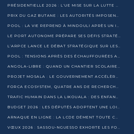
PRÉSIDENTIELLE 2026 : L’UE MISE SUR LA LUTTE CONTRE LA DÉSINFORMATION
PRIX DU GAZ BUTANE : LES AUTORITÉS IMPOSENT LE RESPECT DES PRIX RÉGLEMENTÉS
POOL : LA VIE REPREND À MINDOULI APRÈS UN INCIDENT ARMÉ SUR LA RN1
LE PORT AUTONOME PRÉPARE SES DÉFIS STRATÉGIQUES DE 2026
L’ARPCE LANCE LE DÉBAT STRATÉGIQUE SUR LES DONNÉES, L’IA ET LA FINANCE NUMÉRIQUE AU CONGO
POOL : TENSIONS APRÈS DES ÉCHAUFFOURÉES ARMÉES ENTRE DGSP ET EX-MILICIENS NINJA
ANGOLA-LIBRE : QUAND UN CHANTIER SCOLAIRE DEVIENT LE MIROIR D’UN CONGO EN MOUVEMENT
PROJET MOSALA : LE GOUVERNEMENT ACCÉLÈRE L’INSERTION DES JEUNES EN 2026
FORCA ECOSYSTEM, QUATRE ANS DE RECHERCHE DE TERRAIN AVANT UN LANCEMENT OFFICIEL EN 2026
TRAFIC HUMAIN DANS LA LIKOUALA : DES ENFANTS AUTOCHTONES RÉDUITS AU TRAVAIL FORCÉ
BUDGET 2026 : LES DÉPUTÉS ADOPTENT UNE LOI DES FINANCES DE PLUS DE 2500 MILLIARDS FCFA
ARNAQUE EN LIGNE : LA LCDE DÉMENT TOUTE CAMPAGNE DE RECRUTEMENT
VŒUX 2026 : SASSOU-NGUESSO EXHORTE LES FORCES VIVES À RENFORCER L’UNITÉ