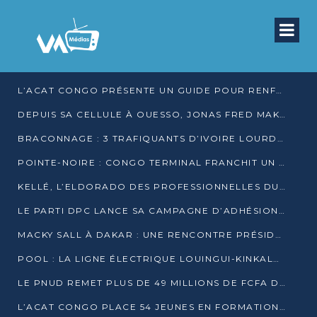
L’ACAT CONGO PRÉSENTE UN GUIDE POUR RENFORCER LES GARANTIES JUDICIAIRES EN GARDE À VUE
DEPUIS SA CELLULE À OUESSO, JONAS FRED MAKITA DÉNONCE CE QU’IL QUALIFIE DE DÉNI DE JUSTICE
BRACONNAGE : 3 TRAFIQUANTS D’IVOIRE LOURDEMENT CONDAMNÉS À DJAMBALA
POINTE-NOIRE : CONGO TERMINAL FRANCHIT UN CAP HISTORIQUE AVEC 99 MOUVEMENTS/HEURE
KELLÉ, L’ELDORADO DES PROFESSIONNELLES DU SEXE
LE PARTI DPC LANCE SA CAMPAGNE D’ADHÉSIONS ET VEUT STRUCTURER SA PRÉSENCE DANS LES 15 DÉPARTEMENTS
MACKY SALL À DAKAR : UNE RENCONTRE PRÉSIDENTIELLE QUI DIVISE L’OPINION SÉNÉGALAISE
POOL : LA LIGNE ÉLECTRIQUE LOUINGUI-KINKALA-BOKO MISE EN SERVICE
LE PNUD REMET PLUS DE 49 MILLIONS DE FCFA D’ÉQUIPEMENTS POUR ACCÉLÉRER LA NUMÉRISATION DU SYSTÈME DE SANTÉ
L’ACAT CONGO PLACE 54 JEUNES EN FORMATION PROFESSIONNELLE