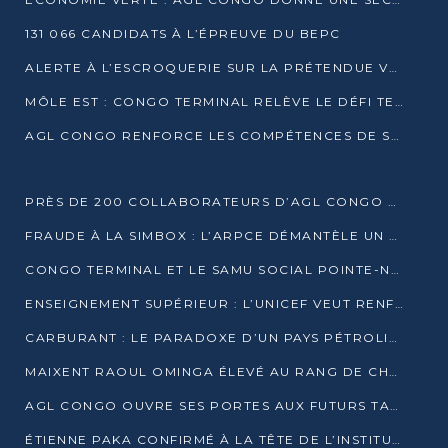
131 066 CANDIDATS À L’ÉPREUVE DU BEPC
ALERTE À L’ESCROQUERIE SUR LA PRÉTENDUE VENTE DE PARCELLES AFAT
MÔLE EST : CONGO TERMINAL RELÈVE LE DÉFI TECHNIQUE DES SABLES BITUMINEUX
AGL CONGO RENFORCE LES COMPÉTENCES DE SES ÉQUIPES AVEC LA CERTIFICATION CACES® R483
PRÈS DE 200 COLLABORATEURS D’AGL CONGO EN FORMATION JUSQU’EN JUILLET
FRAUDE À LA SIMBOX : L’ARPCE DÉMANTÈLE UN RÉSEAU UTILISANT DES CARTES SIM OUGANDAISES
CONGO TERMINAL ET LE SAMU SOCIAL POINTE-NOIRE RENOUVELLENT LEUR PARTENARIAT EN FAVEUR DES JEUNES VULNÉRABLES
ENSEIGNEMENT SUPÉRIEUR : L’UNICEF VEUT RENFORCER LA RECHERCHE SUR LES QUESTIONS DE L’ENFANCE
CARBURANT : LE PARADOXE D’UN PAYS PÉTROLIER CONFRONTÉ À DES PÉNURIES RÉCURRENTES
MAIXENT RAOUL OMINGA ÉLEVÉ AU RANG DE CHEVALIER DE L’ORDRE DE L’AMITIÉ ENTRE LA RUSSIE ET LE CONGO
AGL CONGO OUVRE SES PORTES AUX FUTURS TALENTS DE LA LOGISTIQUE
ÉTIENNE PAKA CONFIRMÉ À LA TÊTE DE L’INSTITUT GÉOGRAPHIQUE NATIONAL