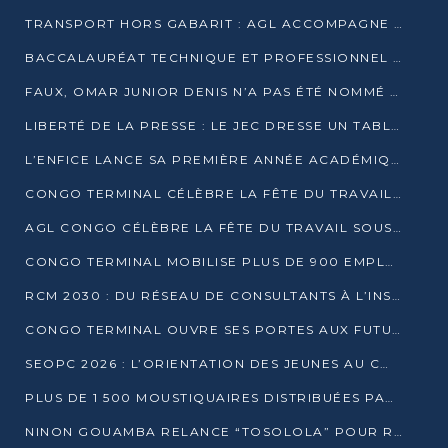
TRANSPORT HORS GABARIT : AGL ACCOMPAGNE LE DÉVELOPPEMENT DU SECTEUR BRASSICOLE AU CONGO
BACCALAURÉAT TECHNIQUE ET PROFESSIONNEL : 16 352 CANDIDATS LANCÉS DANS LES ÉPREUVES D’EPS
FAUX, OMAR JUNIOR DENIS N’A PAS ÉTÉ NOMMÉ AIDE DE CAMP ADJOINT DE DENIS SASSOU NGUESSO
LIBERTÉ DE LA PRESSE : LE JEC DRESSE UN TABLEAU PRÉOCCUPANT AU CONGO
L’ENFICE LANCE SA PREMIÈRE ANNÉE ACADÉMIQUE AVEC 100 FUTURS ENSEIGNANTS
CONGO TERMINAL CÉLÈBRE LA FÊTE DU TRAVAIL AVEC SES COLLABORATEURS À POINTE-NOIRE
AGL CONGO CÉLÈBRE LA FÊTE DU TRAVAIL SOUS LE SIGNE DE LA COHÉSION
CONGO TERMINAL MOBILISE PLUS DE 900 EMPLOYÉS AUTOUR DE LA SÉCURITÉ AU TRAVAIL
RCM 2030 : DU RÉSEAU DE CONSULTANTS À L’INSTRUMENT DE PUISSANCE EN AFRIQUE FRANCOPHONE
CONGO TERMINAL OUVRE SES PORTES AUX FUTURS INGÉNIEURS AU FORUM DES MÉTIERS D’UCAC-ICAM
SEOPC 2026 : L’ORIENTATION DES JEUNES AU CŒUR DE LA DEUXIÈME ÉDITION
PLUS DE 1 500 MOUSTIQUAIRES DISTRIBUÉES PAR AGL ET CONGO TERMINAL DANS LA LUTTE CONTRE LE PALUDISME
NINON GOUAMBA RELANCE “TOSOLOLA” POUR RENFORCER LE DIALOGUE AVEC LES CITOYENS