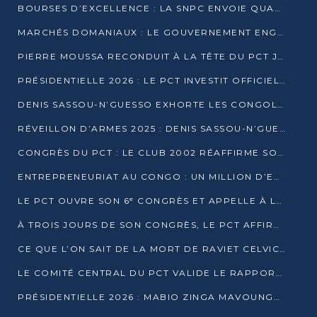
BOURSES D’EXCELLENCE : LA SNPC ENVOIE QUATRE NOUVEAUX TALENTS CONGOLAIS SE FORMER À BAKOU
MARCHÉS DOMANIAUX : LE GOUVERNEMENT ENGAGE LA STRUCTURATION DES TAXES D’ASSAINISSEMENT
PIERRE MOUSSA RECONDUIT À LA TÊTE DU PCT JUSQU’EN 2031
PRÉSIDENTIELLE 2026 : LE PCT INVESTIT OFFICIELLEMENT DENIS SASSOU NGUESSO
DENIS SASSOU-N’GUESSO EXHORTE LES CONGOLAIS À L’UNITÉ ET AU FAIR-PLAY DÉMOCRATIQUE EN 2026
RÉVEILLON D’ARMES 2025 : DENIS SASSOU-N’GUESSO GARANTIT DES ÉLECTIONS 2026 PAISIBLES ET SÉCURISÉES
CONGRÈS DU PCT : LE CLUB 2002 RÉAFFIRME SON SOUTIEN À DENIS SASSOU-N’GUESSO POUR 2026
ENTREPRENEURIAT AU CONGO : UN MILLION D’EUROS POUR FINANCER LES STARTUPS DÈS 2026
LE PCT OUVRE SON 6ᵉ CONGRÈS ET APPELLE À LA CANDIDATURE DE DENIS SASSOU NGUESSO
À TROIS JOURS DE SON CONGRÈS, LE PCT AFFIRME AVOIR ATTEINT TOUS SES OBJECTIFS
CE QUE L’ON SAIT DE LA MORT DE RAVIET CELVIC N’TSIANTSIE
LE COMITÉ CENTRAL DU PCT VALIDE LE RAPPORT DU CONGRÈS ET SOUTIENT DENIS SASSOU N’GUESSO
PRÉSIDENTIELLE 2026 : MABIO ZINGA MAVOUNGOU DÉCLARE SA CANDIDATURE ET CHARGE LE BILAN DU PCT