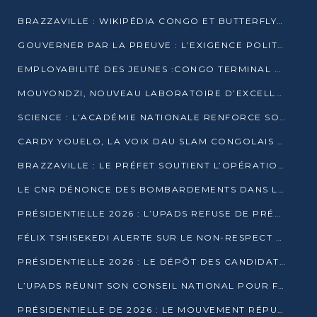
BRAZZAVILLE : WIKIPÉDIA CONGO ET BUTTERFLY SCELLENT UN PARTENARIAT POUR STRUCTURER LE BÉNÉVOLAT NUMÉRIQUE
GOUVERNER PAR LA PREUVE : L’EXIGENCE POLITIQUE DU XXIᵉ SIÈCLE
EMPLOYABILITÉ DES JEUNES :CONGO TERMINAL S’ALLIE À L’ESCIC POUR RAPPROCHER L’ÉCOLE DU TERRAIN
MOUYONDZI, NOUVEAU LABORATOIRE D’EXCELLENCE PÉDAGOGIQUE AVEC L’ENFICE
SCIENCE : L’ACADÉMIE NATIONALE RENFORCE SON ÉQUIPE ET TRACE SA FEUILLE DE ROUTE 2026
CARDY YOUELO, LA VOIX DAU SLAM CONGOLAIS QUI INTERPELLE LE MONDE
BRAZZAVILLE : LE PRÉFET SOUTIENT L’OPÉRATION « ZÉRO KULUNA » ET APPELLE À LA VIGILANCE CITOYENNE
LE CNR DÉNONCE DES BOMBARDEMENTS DANS LE POOL ET ACCUSE LE GOUVERNEMENT
PRÉSIDENTIELLE 2026 : L’UPADS REFUSE DE PRÉSENTER UN CANDIDAT ET DÉNONCE UN PROCESSUS NON CRÉDIBLE
FÉLIX TSHISEKEDI ALERTE SUR LE NON-RESPECT DES ENGAGEMENTS DE PAIX APRÈS SA RENCONTRE AVEC D. SASSOU-NGUESSO
PRÉSIDENTIELLE 2026 : LE DÉPÔT DES CANDIDATURES OUVERT DU 29 JANVIER AU 12 FÉVRIER
L’UPADS RÉUNIT SON CONSEIL NATIONAL POUR FIXER SA LIGNE POLITIQUE À DEUX MOIS DE LA PRÉSIDENTIELLE
PRÉSIDENTIELLE DE 2026 : LE MOUVEMENT RÉPUBLICAIN DÉNONCE UNE CONVOCATION ÉLECTORALE « OPAQUE ET PRÉCIPITÉE »