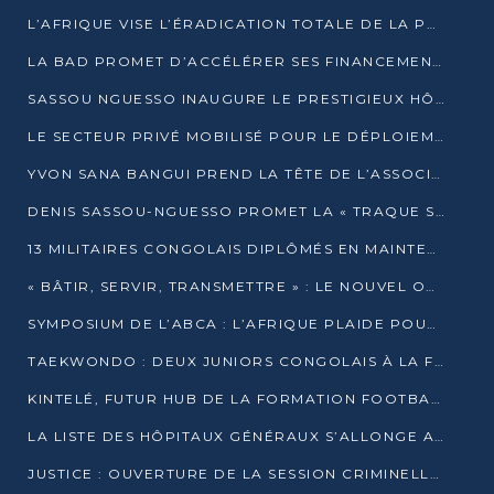
L’AFRIQUE VISE L’ÉRADICATION TOTALE DE LA POLIOMYÉLITE D’ICI 2026
LA BAD PROMET D’ACCÉLÉRER SES FINANCEMENTS AVEC LE MINISTÈRE DE L’ASSAINISSEMENT
SASSOU NGUESSO INAUGURE LE PRESTIGIEUX HÔTEL KEMPINSKI BRAZZAVILLE
LE SECTEUR PRIVÉ MOBILISÉ POUR LE DÉPLOIEMENT DE 19 MINI-CENTRALES SOLAIRES
YVON SANA BANGUI PREND LA TÊTE DE L’ASSOCIATION DES BANQUES CENTRALES AFRICAINES
DENIS SASSOU-NGUESSO PROMET LA « TRAQUE SANS RELÂCHE » DU GRAND BANDITISME
13 MILITAIRES CONGOLAIS DIPLÔMÉS EN MAINTENANCE INDUSTRIELLE APRÈS TROIS ANS DE FORMATION À L’UNIVERSITÉ MARIEN-NGOUABI
« BÂTIR, SERVIR, TRANSMETTRE » : LE NOUVEL OUVRAGE QUI INTERPELLE LES COLLECTIVITÉS
SYMPOSIUM DE L’ABCA : L’AFRIQUE PLAIDE POUR UN FINANCEMENT CLIMATIQUE ÉQUITABLE
TAEKWONDO : DEUX JUNIORS CONGOLAIS À LA FINALE D’OPEN SYRIES 2025 À ABIDJAN
KINTELÉ, FUTUR HUB DE LA FORMATION FOOTBALLISTIQUE AFRICAINE ?
LA LISTE DES HÔPITAUX GÉNÉRAUX S’ALLONGE AU CONGO
JUSTICE : OUVERTURE DE LA SESSION CRIMINELLE À BRAZZAVILLE AVEC 52 DOSSIERS AU RÔLE