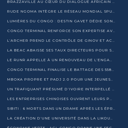
BRAZZAVILLE AU CŒUR DU DIALOGUE AFRICAIN SUR LES OBJECTIFS DE DÉVELOPPEMENT DURABLE
RUDE NGOMA INTÈGRE LE RÉSEAU MONDIAL SPUTNIK PRO APRÈS UNE FORMATION À MOSCOU
LUMIÈRES DU CONGO : DESTIN GAVET DÉDIE SON PRIX À L’UNITÉ NATIONALE ET À LA JEUNESSE
CONGO TERMINAL RENFORCE SON EXPERTISE AVEC NEUF NOUVEAUX FORMATEURS EN ENGINS PORTUAIRES
L’ARCHER PREND LE CONTRÔLE DE GINOV ET ACCÉLÈRE SON VIRAGE NUMÉRIQUE
LA BEAC ABAISSE SES TAUX DIRECTEURS POUR SOUTENIR LA CROISSANCE EN ZONE CEMAC
LE RUNR APPELLE À UN RENOUVEAU DE L’ENGAGEMENT MILITANT
CONGO TERMINAL FINALISE LE BATTAGE DES 558 PIEUX DU FUTUR QUAI DU MÔLE EST
MBOKA PROPRE ET PADJ 2.0 POUR UNE JEUNESSE PLUS AUTONOME
UN TRAFIQUANT PRÉSUMÉ D’IVOIRE INTERPELLÉ À DOLISIE
LES ENTREPRISES CHINOISES OUVRENT LEURS PORTES AUX JEUNES DIPLÔMÉS
SIBITI : 6 MORTS DANS UN DRAME APRÈS LES ÉPREUVES DU BEPC
LA CRÉATION D’UNE UNIVERSITÉ DANS LA LIKOUALA AU CŒUR D’UNE RÉFLEXION NATIONALE
ÉCONOMIE VERTE : AGL CONGO DONNE UNE SECONDE VIE À SES DÉCHETS INDUSTRIELS