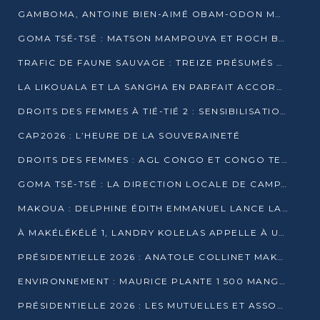
GAMBOMA, ANTOINE BIEN-AIMÉ OBAM-ODON MOBILISE LES 32 148 ÉLECTEURS EN FAVEUR DE DENIS SASSOU NGUESSO
GOMA TSÉ-TSÉ : MATSON MAMPOUYA ET ROCH BREDIN BISSALA NKOUNKOU EN CAMPAGNE DE PROXIMITÉ
TRAFIC DE FAUNE SAUVAGE : TREIZE PRÉSUMÉS TRAFIQUANTS INTERPELLÉS AU CONGO EN 2025
LA LIKOUALA ET LA SANGHA EN PARFAIT ACCORD AVEC LE PROJET DE SOCIÉTÉ DU CANDIDAT DENIS SASSOU-N’GUESSO
DROITS DES FEMMES À TIÉ-TIÉ 2 : SENSIBILISATION ET PÉDAGOGIE SUR LE DROIT DE VOTE
CAP2026 : L’HEURE DE LA SOUVERAINETÉ
DROITS DES FEMMES : AGL CONGO ET CONGO TERMINAL METTENT EN AVANT LE LEADERSHIP FÉMININ
GOMA TSÉ-TSÉ : LA DIRECTION LOCALE DE CAMPAGNE INTENSIFIE LA SENSIBILISATION DANS LES VILLAGES
MAKOUA : DELPHINE ÉDITH EMMANUEL LANCE LA CAMPAGNE POUR DENIS SASSOU-N’GUESSO
À MAKÉLÉKÉLÉ 1, LANDRY KOLELAS APPELLE À UNE MOBILISATION MASSIVE EN FAVEUR DE DENIS SASSOU-N’GUESSO
PRÉSIDENTIELLE 2026 : ANATOLE COLLINET MAKOSSO DÉFEND LE PROJET DE SOCIÉTÉ DE DENIS SASSOU NGUESSO
ENVIRONNEMENT : MAURICE PLANTE 1 500 MANGROVES POUR HONORER WANGARI MAATHAI
PRÉSIDENTIELLE 2026 : LES MUTUELLES ET ASSOCIATIONS S’IMPLIQUENT DANS LA CAMPAGNE ÉLECTORALE À TIÉ-TIÉ 2 (POINTE-NOIRE)