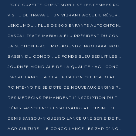
L’OFC CUVETTE-OUEST MOBILISE LES FEMMES POUR ACCUEILLIR LE PRÉSIDENT DE LA RÉPUBLIQUE
VISITE DE TRAVAIL : UN VIBRANT ACCUEIL RÉSERVÉ À DENIS SASSOU-N’GUESSO PAR L’ASSOCIATION « LES AMIS DE WOMO »
LÉKOUMOU : PLUS DE 900 ENFANTS AUTOCHTONES REÇOIVENT DES KITS SCOLAIRES GRÂCE À L’ESPACE OPOKO
PASCAL TSATY-MABIALA ÉLU PRÉSIDENT DU CONSEIL NATIONAL DE L’UPADS
LA SECTION 1-PCT MOUKOUNDZI NGOUAKA MOBILISE 100 000 FCFA POUR LE 6ᵉ CONGRÈS DU PARTI
BASSIN DU CONGO : LE FONDS BLEU SÉDUIT LES BAILLEURS À BELÉM
JOURNÉE MONDIALE DE LA QUALITÉ : AGL CONGO FORME ET SENSIBILISE LES JEUNES TALENTS
L’ACPE LANCE LA CERTIFICATION OBLIGATOIRE DES CONTRATS DE TRAVAIL DES TRANSPORTEURS
POINTE-NOIRE SE DOTE DE NOUVEAUX ENGINS POUR L’ASSAINISSEMENT ET L’ENTRETIEN ROUTIER
DES MÉDECINS DEMANDENT L’INSCRIPTION DU TRAITEMENT DU PIED-BOT DANS LES CURSUS UNIVERSITAIRES
DÉNIS SASSOU N’GUESSO INAUGURE L’USINE DE VALORISATION DU GAZ ASSOCIÉ
DENIS SASSOU-N’GUESSO LANCE UNE SÉRIE DE PROJETS DANS LE KOUILOU
AGRICULTURE : LE CONGO LANCE LES ZAP D’INONI ET YONO