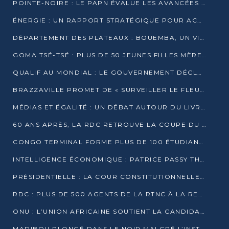
POINTE-NOIRE : LE PAPN ÉVALUE LES AVANCÉES DU MÔLE EST
ÉNERGIE : UN RAPPORT STRATÉGIQUE POUR ACCÉLÉRER LA TRANSITION AU CONGO
DÉPARTEMENT DES PLATEAUX : BOUEMBA, UN VIVIER ÉCONOMIQUE PRÊT À EXPLOSER
GOMA TSÉ-TSÉ : PLUS DE 50 JEUNES FILLES MÈRES SENSIBILISÉES À LA SANTÉ SEXUELLE
QUALIF AU MONDIAL : LE GOUVERNEMENT DÉCLARE LA JOURNÉE DU 1ER AVRIL 2026 CHÔMÉE ET PAYÉE
BRAZZAVILLE PROMET DE « SURVEILLER LE FLEUVE » APRÈS LA QUALIFICATION DE LA RDC AU MONDIAL
MÉDIAS ET ÉGALITÉ : UN DÉBAT AUTOUR DU LIVRE « CES FEMMES QUI REPRENNENT LE POUVOIR SUR LEUR VIE »
60 ANS APRÈS, LA RDC RETROUVE LA COUPE DU MONDE
CONGO TERMINAL FORME PLUS DE 100 ÉTUDIANTS AUX TECHNIQUES D’EMBAUCHE
INTELLIGENCE ÉCONOMIQUE : PATRICE PASSY THÉORISE UNE STRATÉGIE ADAPTÉE AUX CONTEXTES FRAGMENTÉS
PRÉSIDENTIELLE : LA COUR CONSTITUTIONNELLE CONFIRME LA VICTOIRE DE SASSOU NGUESSO AVEC 94,90 % DES SUFFRAGES
RDC : PLUS DE 500 AGENTS DE LA RTNC À LA RETRAITE, UNE PAGE SE TOURNE
ONU : L’UNION AFRICAINE SOUTIENT LA CANDIDATURE DE MACKY SALL
MADIBOU PLONGÉ DANS LE NOIR MALGRÉ L’INSTALLATION D’UN NOUVEAU TRANSFORMATEUR