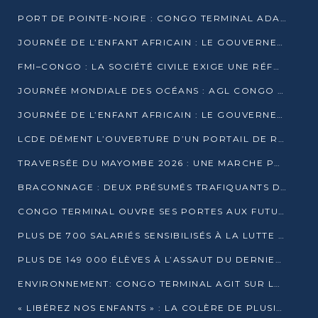
PORT DE POINTE-NOIRE : CONGO TERMINAL ADAPTE SON DRAGAGE AUX SABLES BITUMINEUX
JOURNÉE DE L’ENFANT AFRICAIN : LE GOUVERNEMENT RÉAFFIRME SON ENGAGEMENT POUR L’ACCÈS À L’EAU ET À L’ASSAINISSEMENT
FMI–CONGO : LA SOCIÉTÉ CIVILE EXIGE UNE RÉFORME DE LA FISCALITÉ PÉTROLIÈRE
JOURNÉE MONDIALE DES OCÉANS : AGL CONGO MOBILISE SES COLLABORATEURS POUR LA PRÉSERVATION DE LA BIODIVERSITÉ MARINE
JOURNÉE DE L’ENFANT AFRICAIN : LE GOUVERNEMENT MOBILISÉ POUR L’HYGIÈNE DANS LES ORPHELINATS
LCDE DÉMENT L’OUVERTURE D’UN PORTAIL DE RECRUTEMENT ET APPELLE À LA VIGILANCE
TRAVERSÉE DU MAYOMBE 2026 : UNE MARCHE POUR SENSIBILISER ET DÉPISTER AU DIABÈTE
BRACONNAGE : DEUX PRÉSUMÉS TRAFIQUANTS D’HIPPOPOTAME ÉCROUÉS À BRAZZAVILLE
CONGO TERMINAL OUVRE SES PORTES AUX FUTURS INGÉNIEURS DE L’UCAC-ICAM
PLUS DE 700 SALARIÉS SENSIBILISÉS À LA LUTTE CONTRE LA TUBERCULOSE À CONGO TERMINAL
PLUS DE 149 000 ÉLÈVES À L’ASSAUT DU DERNIER CEPE
ENVIRONNEMENT: CONGO TERMINAL AGIT SUR LE TERRAIN ET FORME LES PLUS JEUNES
« LIBÉREZ NOS ENFANTS » : LA COLÈRE DE PLUSIEURS MÈRES À BRAZZAVILLE CONTRE LA DGSP