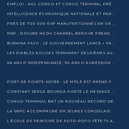
EMPLOI : AGL CONGO ET CONGO TERMINAL PRÉSÉLECTIONNENT PLUS DE 70 JEUNES À POINTE-NOIRE
INTELLIGENCE ÉCONOMIQUE NATIONALE ET PARTENARIATS INTERNATIONAUX : VERS UNE DOCTRINE SOUVERAINE DE SÉCURITÉ ÉCONOMIQUE
PRÈS DE 700 000 EVP MANUTENTIONNÉS EN SIX MOIS PAR CONGO TERMINAL
RNP : DJOUBE NGOH CHARNEL BERICHE PREND LES RÊNES DU PARTI
BURKINA FASO : LE GOUVERNEMENT LANCE « VACANCES UTILES 2026 » POUR FORMER LES ÉLÈVES À 15 MÉTIERS
LES DIABLES ROUGES TERMINENT DEUXIÈMES AU CHAMPIONNAT D’AFRIQUE ZONE 3
66 ANS D’INDEPENDANCE, 30 ANS D’AGRESSION RWAN DAISE : 4 PRESIDENCES, UN ECHEC COLLECTIF
PORT DE POINTE-NOIRE : LE MÔLE EST PREND FORME ET VISE LES GÉANTS DES MERS
CONSTANT SERGE BOUNDA PORTE LE MESSAGE DE COMPASSION DE DENIS SASSOU NGUESSO EN IRAN
CONGO TERMINAL BAT UN NOUVEAU RECORD DE PRODUCTIVITÉ AU PORT DE POINTE-NOIRE
LA SNPC ACCOMPAGNE SIX JEUNES CONGOLAIS AUX OLYMPIADES PANAFRICAINES DE MATHÉMATIQUES
L’ÉCOLE DE PEINTURE DE POTO-POTO FÊTE 75 ANS AU SERVICE DE L’ART CONGOLAIS