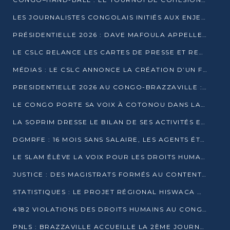
LES JOURNALISTES CONGOLAIS INITIÉS AUX ENJEUX DE L’ÉCONOMIE BLEUE
PRÉSIDENTIELLE 2026 : DAVE MAFOULA APPELLE LES CONGOLAIS À UN « NOUVEAU DÉPART »
LE CSLC RELANCE LES CARTES DE PRESSE ET RECONNAÎT OFFICIELLEMENT LES MÉDIAS EN LIGNE
MÉDIAS : LE CSLC ANNONCE LA CRÉATION D’UN FONDS D’APPUI À LA PRESSE
PRESIDENTIELLE 2026 AU CONGO-BRAZZAVILLE : UN CASTING ÉLARGI
LE CONGO PORTE SA VOIX À COTONOU DANS LA LUTTE CONTRE LA TUBERCULOSE
LA SOPRIM DRESSE LE BILAN DE SES ACTIVITÉS ET FIXE DE NOUVELLES PRIORITÉS
DGMRFE : 16 MOIS SANS SALAIRE, LES AGENTS ÉTOUFFENT DANS LE SILENCE
LE SLAM ÉLÈVE LA VOIX POUR LES DROITS HUMAINS À BRAZZAVILLE
JUSTICE : DES MAGISTRATS FORMÉS AU CONTENTIEUX DE LA PROPRIÉTÉ INTELLECTUELLE
STATISTIQUES : LE PROJET RÉGIONAL HISWACA OFFICIELLEMENT LANCÉ AU CONGO
4182 VIOLATIONS DES DROITS HUMAINS AU CONGO EN 2025 SELON LE CAD
PNLS : BRAZZAVILLE ACCUEILLE LA 2ÈME JOURNÉE SCIENTIFIQUE SUR LE VIH/SIDA