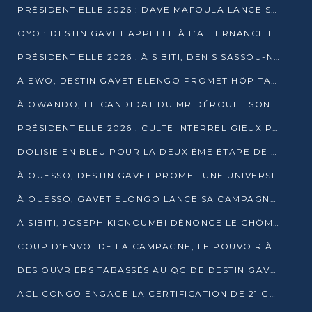
PRÉSIDENTIELLE 2026 : DAVE MAFOULA LANCE SA « VAGUE DU NOUVEAU DÉPART » À IMPFONDO
OYO : DESTIN GAVET APPELLE À L’ALTERNANCE ET À LA RESPONSABILITÉ DE LA JEUNESSE
PRÉSIDENTIELLE 2026 : À SIBITI, DENIS SASSOU-N’GUESSO PARIE SUR LES RESSOURCES DE LA LEKOUMOU
À EWO, DESTIN GAVET ELENGO PROMET HÔPITAL, CHEMIN DE FER ET AUDIT DES FINANCES PUBLIQUES
À OWANDO, LE CANDIDAT DU MR DÉROULE SON PROGRAMME DE “CHANGEMENT”
PRÉSIDENTIELLE 2026 : CULTE INTERRELIGIEUX POUR LA PAIX À OUENZÉ
DOLISIE EN BLEU POUR LA DEUXIÈME ÉTAPE DE CAMPAGNE DE DSN
À OUESSO, DESTIN GAVET PROMET UNE UNIVERSITÉ POUR LA SANGHA
À OUESSO, GAVET ELONGO LANCE SA CAMPAGNE SOUS LE SIGNE DU RENOUVEAU
À SIBITI, JOSEPH KIGNOUMBI DÉNONCE LE CHÔMAGE ET LES DÉFAILLANCES DE L’ÉTAT
COUP D’ENVOI DE LA CAMPAGNE, LE POUVOIR À POINTE-NOIRE, L’OPPOSITION À OUESSO ET SIBITI
DES OUVRIERS TABASSÉS AU QG DE DESTIN GAVET À 24 HEURES DE L’OUVERTURE DE LA CAMPAGNE
AGL CONGO ENGAGE LA CERTIFICATION DE 21 GRUTIERS AUX NORMES INTERNATIONALES