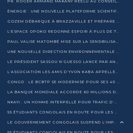
PR. ROGER ARMAND MAKANY RÉÉLU AU CONSEIL DE L’AUF
ÉNERGIE : UNE NOUVELLE PLATEFORME SCIENTIFIQUE POUR LA TRANSITION ÉNERGÉTIQUE EN AFRIQUE CENTRALE
GOZEM DÉBARQUE À BRAZZAVILLE ET PRÉPARE SON ARRIVÉE À POINTE-NOIRE
L’ESPACE OPOKO REDONNE ESPOIR À PLUS DE 775 ÉLÈVES AUTOCHTONES DANS LE NORD DU CONGO
PAUL VALISE MATOMBÉ MISE SUR LA SENSIBILISATION POUR ÉRAQUER LE GRAND BANDITISME
UNE NOUVELLE DIRECTION ENVIRONNEMENTALE POUR RENFORCER LA GESTION DES DONNÉES AU CONGO
LE PRÉSIDENT SASSOU N’GUESSO LANCE PAR ANTICIPATION LA 39ÈME JOURNÉE NATIONALE DE L’ARBRE
L’ASSOCIATION LES AMIS D’YVON KABA APPELLENT DENIS SASSOU N’GUESSO À SE PORTER CANDIDAT
CONGO : LE BCBTP SE MODERNISE POUR SES 40 ANS D’EXISTENCE
LA BANQUE MONDIALE ACCORDE 60 MILLIONS DE DOLLARS POUR LA RÉSILIENCE URBAINE AU CONGO
NKAYI : UN HOMME INTERPELLÉ POUR TRAFIC D’UN BÉBÉ CHIMPANZÉ
55 ÉTUDIANTS CONGOLAIS EN ROUTE POUR LES UNIVERSITÉS ALGÉRIENNES
LE GOUVERNEMENT CONGOLAIS SUSPEND L’IMPORTATION DES MACHETTES ET DES MOTOS
55 ÉTUDIANTS CONGOLAIS EN ROUTE POUR LES UNIVERSITÉS ALGÉRIENNES