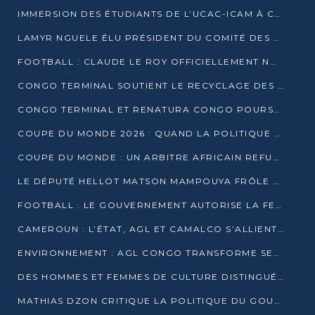
IMMERSION DES ÉTUDIANTS DE L’UCAC-ICAM À CONGO TERMINAL
LAMYR NGUELE ÉLU PRÉSIDENT DU COMITÉ DES MEMBRES D’HONNEUR DU PCT
FOOTBALL : CLAUDE LE ROY OFFICIELLEMENT NOMMÉ SÉLECTIONNEUR DU CONGO
CONGO TERMINAL SOUTIENT LE RECYCLAGE DES DÉCHETS PLASTIQUES À POINTE-NOIRE
CONGO TERMINAL ET RENATURA CONGO POURSUIVENT LEUR COMBAT POUR LA BIODIVERSITÉ
COUPE DU MONDE 2026 : QUAND LA POLITIQUE MENACE L’UNIVERSALITÉ DU FOOTBALL
COUPE DU MONDE : UN ARBITRE AFRICAIN REFUSÉ À L’ENTRÉE DES ÉTATS-UNIS
LE DÉPUTÉ HELLOT MATSON MAMPOUYA FRÔLE LA MORT LORS D’UNE EMBUSCADE DZNS LE POOL
FOOTBALL : LE GOUVERNEMENT AUTORISE LA FECOFOOT À OCCUPER LES COMPLEXES SPORTIFS
CAMEROUN : L’ÉTAT, AGL ET CAMALCO S’ALLIENT POUR UN MÉGA-PROJET FERROVIAIRE
ENVIRONNEMENT : AGL CONGO TRANSFORME SES DÉCHETS EN OUTILS DE FORMATION
DES HOMMES ET FEMMES DE CULTURE DISTINGUÉS POUR LEUR ENGAGEMENT PAR BANTOU CULTURE
MATHIAS DZON CRITIQUE LA POLITIQUE DU GOUVERNEMENT ET ALERTE SUR LA DETTE DU CONGO