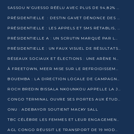
SASSOU N’GUESSO RÉÉLU AVEC PLUS DE 94,82% DES VOIX
PRÉSIDENTIELLE : DESTIN GAVET DÉNONCE DES IRRÉGULARITÉS ET REVENDIQUE LA VICTOIRE
PRÉSIDENTIELLE : LES APPELS ET SMS RÉTABLIS, INTERNET RESTE BLOQUÉ
PRÉSIDENTIELLE A : UN SCRUTIN MARQUÉ PAR LA COUPURE D’INTERNET ET UNE AFFLUENCE TIMIDE À BRAZZAVILLE
PRÉSIDENTIELLE : UN FAUX VISUEL DE RÉSULTATS CIRCULE
RÉSEAUX SOCIAUX ET ÉLECTIONS : UNE ARÈNE NUMÉRIQUE EN PLEINE MUTATION AU CONGO
À FREETOWN, MEER MISE SUR LE REFROIDISSEMENT PASSIF FACE À LA CHALEUR EXTRÊME
BOUEMBA : LA DIRECTION LOCALE DE CAMPAGNE DE DENIS SASSOU N’GUESSO MULTIPLIE LES ACTIVITÉS DE MOBILISATION
ROCH BREDIN BISSALA NKOUNKOU APPELLE LA JEUNESSE DE GOMA TSÉ-TSÉ À UN VOTE MASSIF POUR DENIS SASSOU NGUESSO
CONGO TERMINAL OUVRE SES PORTES AUX ÉTUDIANTS EN TRANSPORT ET LOGISTIQUE
ONU : ADEBAYOR SOUTIENT MACKY SALL
TBC CÉLÈBRE LES FEMMES ET LEUR ENGAGEMENT À L’OCCASION DU 8 MARS
AGL CONGO RÉUSSIT LE TRANSPORT DE 19 MODULES HORS GABARIT ENTRE POINTE-NOIRE ET BRAZZAVILLE