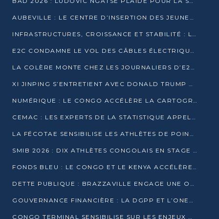
BAD 2026 : LUDOVIC NGATSÉ PLAIDE POUR LA SOUVERAINETÉ FINANCIÈRE AFRICAINE
AUBEVILLE : LE CENTRE D’INSERTION DES JEUNES PRÊT À OUVRIR SES PORTES
INFRASTRUCTURES, CROISSANCE ET STABILITÉ : LA GUINÉE AFFÛTE SES AMBITIONS
E2C CONDAMNE LE VOL DES CÂBLES ÉLECTRIQUES APRÈS UNE VIDÉO VIRALE
LA COLÈRE MONTE CHEZ LES JOURNALIERS D’E2C QUI DÉNONCENT 20 ANS DE PRÉCARITÉ
XI JINPING S’ENTRETIENT AVEC DONALD TRUMP À BEIJING
NUMÉRIQUE : LE CONGO ACCÉLÈRE LA CARTOGRAPHIE DE SES INFRASTRUCTURES DIGITALES
CEMAC : LES EXPERTS DE LA STATISTIQUE APPELLENT À RENFORCER LA SÉCURISATION DES DONNÉES
LA FÉCOTAE SENSIBILISE LES ATHLÈTES DE POINTE-NOIRE À L’HYGIÈNE ALIMENTA
SMIB 2026 : DIX ATHLÈTES CONGOLAIS EN STAGE AU KENYA
FONDS BLEU : LE CONGO ET LE KENYA ACCÉLÈRENT LA MOBILISATION DES FINANCEMENTS
DETTE PUBLIQUE : BRAZZAVILLE ENGAGE UNE OPÉRATION DE RACHAT DE 575 MILLIONS DE DOLLARS
GOUVERNANCE FINANCIÈRE : LA DGPP ET L’ONEC-C VERS UN PARTENARIAT POUR ASSAINIR LES ENTREPRISES PUBLIQUES
CONGO TERMINAL SENSIBILISE SUR LES ENJEUX DE LA SANTÉ MENTALE EN