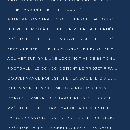
THINK TANK DÉFENSE ET SÉCURITÉ :
ANTICIPATION STRATÉGIQUE ET MOBILISATION CITOYENNE POUR NOTRE SOUVERAINETÉ NATIONALE
HENRI DJOMBO À L’HONNEUR POUR LA JOURNÉE MONDIALE DU THÉÂTRE
PRÉSIDENTIELLE : DESTIN GAVET REJETTE LES RÉSULTATS ET APPELLE À UN DIALOGUE NATIONAL
ENSEIGNEMENT : L’ENFICE LANCE LE RECRUTEMENT DE SA PREMIÈRE PROMOTION DE PROFESSEURS DES ÉCOLES
AGL MET SUR RAIL UNE LOCOMOTIVE DE 83 TONNES À POINTE-NOIRE
FOOTBALL : LE CONGO OBTIENT LE PROJET FIFA ARENA POUR SES 15 DÉPARTEMENTS
GOUVERNANCE FORESTIÈRE : LA SOCIÉTÉ CIVILE CONGOLAISE AFFICHE SES PRIORITÉS POUR 2026
QUELS SONT LES “PREMIERS MINISTRABLES” ?
CONGO TERMINAL DÉCHARGE PLUS DE 900 VÉHICULES EN QUELQUES HEURES
PRÉSIDENTIELLE : DAVE MAFOULA CONTESTE LES RÉSULTATS PROVISOIRES
LA DGSP ANNONCE UNE RÉPRESSION PLUS STRICTE CONTRE LES MOTO-TAXIS
PRÉSIDENTIELLE : LA CNEI TRANSMET LES RÉSULTATS PROVISOIRES À LA COUR CONSTITUTIONNELLE