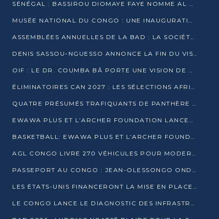
SÉNÉGAL : BASSIROU DIOMAYE FAYE NOMME AL AMINOU LÔ PREMIER MINISTRE
MUSÉE NATIONAL DU CONGO : UNE INAUGURATION PORTEUSE D’ESPOIR POUR LA CULTURE
ASSEMBLÉES ANNUELLES DE LA BAD : LA SOCIÉTÉ CIVILE CONGOLAISE À LA RECHERCHE DE PARTENAIRES POUR SES PROJETS
DENIS SASSOU-NGUESSO ANNONCE LA FIN DU VISA POUR LES AFRICAINS EN 2027
OIF : LE DR. COUMBA BÂ PORTE UNE VISION DE DIALOGUE, DE STABILITÉ ET DE RÉFORME À LA TÊTE
ÉLIMINATOIRES CAN 2027 : LES SÉLECTIONS AFRICAINES CONNAISSENT LEURS ADVERSAIRES
QUATRE PRÉSUMÉS TRAFIQUANTS DE PANTHÈRE ARRÊTÉS À EWO
EWAWA PLUS ET L’ARCHER FOUNDATION LANCENT UN CAMP DE BASKET POUR LES JEUNES À BRAZZAVILLE
BASKETBALL: EWAWA PLUS ET L’ARCHER FOUNDATION LANCENT UN CAMP POUR LES JEUNES
AGL CONGO LIVRE 270 VÉHICULES POUR MODERNISER LE TRANSPORT URBAIN
PASSEPORT AU CONGO : JEAN-OLESSONGO ONDAYE VEUT METTRE FIN AUX LENTEURS ADMINISTRATIVES
LES ÉTATS-UNIS FINANCERONT LA MISE EN PLACE DE JUSQU’À 50 CLINIQUES DE LUTTE CONTRE L’EBOLA
LE CONGO LANCE LE DIAGNOSTIC DES INFRASTRUCTURES SPORTIVES DU COMPLEXE DE KINTÉLÉ