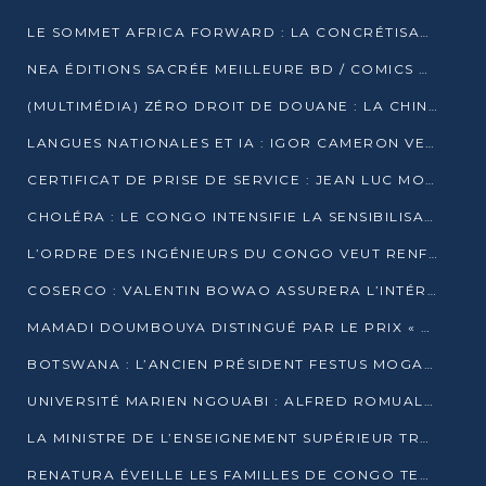
LE SOMMET AFRICA FORWARD : LA CONCRÉTISATION DE PARTENARIATS ÉQUILIBRÉS ET TOURNÉS VERS L’AVENIR ENTRE LE CONTINENT AFRICAIN ET LA FRANCE
NEA ÉDITIONS SACRÉE MEILLEURE BD / COMICS D’AFRIQUE AU KENYA
(MULTIMÉDIA) ZÉRO DROIT DE DOUANE : LA CHINE ET L’AFRIQUE VERS UNE PROXIMITÉ SANS PRÉCÉDENT (PAPIER GÉNÉRAL)
LANGUES NATIONALES ET IA : IGOR CAMERON VEUT ARRIMER LA STRATÉGIE IA À LA LOI SUR LA RECHERCHE
CERTIFICAT DE PRISE DE SERVICE : JEAN LUC MOUTHOU DÉMENT UNE « FAKE NEWS »
CHOLÉRA : LE CONGO INTENSIFIE LA SENSIBILISATION AU MARCHÉ DE TALANGAÏ
L’ORDRE DES INGÉNIEURS DU CONGO VEUT RENFORCER L’ÉTHIQUE ET LA CRÉDIBILITÉ DE LA PROFESSION
COSERCO : VALENTIN BOWAO ASSURERA L’INTÉRIM À LA TÊTE DU BUREAU EXÉCUTIF NATIONAL
MAMADI DOUMBOUYA DISTINGUÉ PAR LE PRIX « SUPER GRAND BÂTISSEUR BABACAR N’DIAYE »
BOTSWANA : L’ANCIEN PRÉSIDENT FESTUS MOGAE EST MORT À 86 ANS
UNIVERSITÉ MARIEN NGOUABI : ALFRED ROMUALD NGUYA POATY SOUTIENT UNE THÈSE SUR LE PARADOXE DE LA CROISSANCE EN ZONE CEMAC
LA MINISTRE DE L’ENSEIGNEMENT SUPÉRIEUR TRACE SA FEUILLE DE ROUTE
RENATURA ÉVEILLE LES FAMILLES DE CONGO TERMINAL À LA PROTECTION DE L’ENVIRONNEMENT