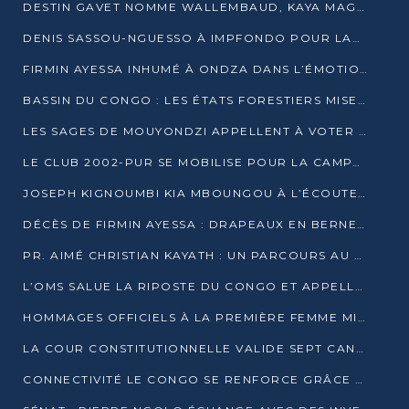
DESTIN GAVET NOMME WALLEMBAUD, KAYA MAGANE, BOUDZIKA ET MBOUSSA-ELLAH AUX COMMANDES DE SA CAMPAGNE
DENIS SASSOU-NGUESSO À IMPFONDO POUR LANCER LE CORRIDOR 13
FIRMIN AYESSA INHUMÉ À ONDZA DANS L’ÉMOTION ET LE RECUEILLEMENT
BASSIN DU CONGO : LES ÉTATS FORESTIERS MISENT SUR LES MARCHÉS CARBONE
LES SAGES DE MOUYONDZI APPELLENT À VOTER DENIS SASSOU-NGUESSO
LE CLUB 2002-PUR SE MOBILISE POUR LA CAMPAGNE
JOSEPH KIGNOUMBI KIA MBOUNGOU À L’ÉCOUTE DE TALANGAÏ
DÉCÈS DE FIRMIN AYESSA : DRAPEAUX EN BERNE LUNDI
PR. AIMÉ CHRISTIAN KAYATH : UN PARCOURS AU SERVICE DE LA RECHERCHE ET DE L’INNOVATION
L’OMS SALUE LA RIPOSTE DU CONGO ET APPELLE À DES RÉFORMES DURABLES
HOMMAGES OFFICIELS À LA PREMIÈRE FEMME MINISTRE DU CONGO
LA COUR CONSTITUTIONNELLE VALIDE SEPT CANDIDATURES POUR LA PRÉSIDENTIELLE
CONNECTIVITÉ LE CONGO SE RENFORCE GRÂCE AU CÂBLE 2AFRICA