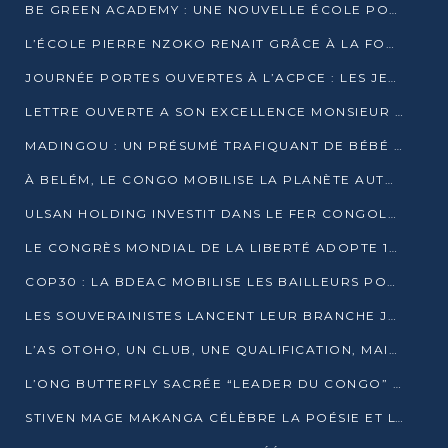
BE GREEN ACADEMY : UNE NOUVELLE ÉCOLE POUR LES MÉTIERS DE L’ÉCOLOGIE À POINTE-NOIRE
L’ÉCOLE PIERRE NZOKO RENAIT GRÂCE À LA FONDATION MUCODEC
JOURNÉE PORTES OUVERTES À L’ACPCE : LES JEUNES EN IMMERSION DANS L’ENTREPRISE
LETTRE OUVERTE A SON EXCELLENCE MONSIEUR DENIS SASSOU NGUESSO, PRESIDENT DE LAREPUBLIQUE DU CONGO
MADINGOU : UN PRÉSUMÉ TRAFIQUANT DE BÉBÉ CHIMPANZÉ FIXÉ SUR SON SORT LE 20 NOVEMBRE
À BELÉM, LE CONGO MOBILISE LA PLANÈTE AUTOUR DU FONDS BLEU POUR LE BASSIN DU CONGO
ULSAN HOLDING INVESTIT DANS LE FER CONGOLAIS
LE CONGRÈS MONDIAL DE LA LIBERTÉ ADOPTE 14 RÉSOLUTIONS HISTORIQUES
COP30 : LA BDEAC MOBILISE LES BAILLEURS POUR LE FONDS BLEU DU BASSIN DU CONGO
LES SOUVERAINISTES LANCENT LEUR BRANCHE JEUNE À BRAZZAVILLE
L’AS OTOHO, UN CLUB, UNE QUALIFICATION, MAIS ENCORE DES DOUTES
L’ONG BUTTERFLY SACRÉE “LEADER DU CONGO” AU PRIX D’EXCELLENCE 2025
STIVEN MAGE MAKANGA CÉLÈBRE LA POÉSIE ET L’HUMAIN AVEC SON RECUEIL “HECTARE”