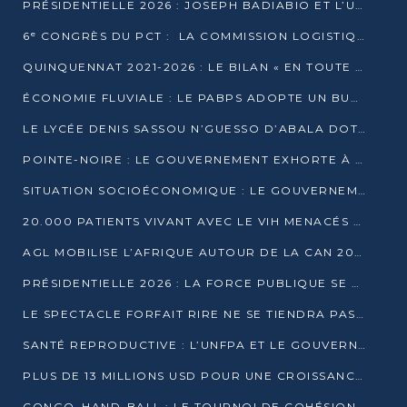
PRÉSIDENTIELLE 2026 : JOSEPH BADIABIO ET L’UDH-YUKI JOUENT LA PRUDENCE
6ᵉ CONGRÈS DU PCT : LA COMMISSION LOGISTIQUE ASSURE LA DISTRIBUTION DES KITS
QUINQUENNAT 2021-2026 : LE BILAN « EN TOUTE TRANSPARENCE » PRÉSENTÉ À LA PRESSE
ÉCONOMIE FLUVIALE : LE PABPS ADOPTE UN BUDGET 2026 DE PLUS DE 2,7 MILLIARDS FCFA
LE LYCÉE DENIS SASSOU N’GUESSO D’ABALA DOTÉ D’UNE SALLE MULTIMÉDIA
POINTE-NOIRE : LE GOUVERNEMENT EXHORTE À UN USAGE RESPONSABLE DU NOUVEAU MATÉRIEL MUNICIPAL
SITUATION SOCIOÉCONOMIQUE : LE GOUVERNEMENT INTERPELLÉ DEVANT LE SÉNAT
20.000 PATIENTS VIVANT AVEC LE VIH MENACÉS D’ARRÊT DE TRAITEMENT
AGL MOBILISE L’AFRIQUE AUTOUR DE LA CAN 2025
PRÉSIDENTIELLE 2026 : LA FORCE PUBLIQUE SE PRÉPARE À SÉCURISER LE SCRUTIN
LE SPECTACLE FORFAIT RIRE NE SE TIENDRA PAS LE 1ER JANVIER
SANTÉ REPRODUCTIVE : L’UNFPA ET LE GOUVERNEMENT AFFINENT LES PRIORITÉS DE 2026
PLUS DE 13 MILLIONS USD POUR UNE CROISSANCE VERTE ET SOUVERAINE
CONGO–HAND-BALL : LE TOURNOI DE COHÉSION ET DE FRATERNITÉ ALLUME SES LAMPIONS À BRAZZAVILLE