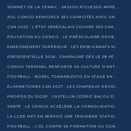
SOMMET DE LA CEMAC : SASSOU N’GUESSO APPELLE À LA VIGILANCE FACE AUX RISQUES ÉCONOMIQUES
AGL CONGO RENFORCE SES CAPACITÉS AVEC UNE GRUE DE 250 TONNES
CAN 2025 : L’ÉTAT SÉNÉGALAIS COUVRE SES CHAMPIONS D’AFRIQUE DE RÉCOMPENSES EXCEPTIONNELLES
ÉDUCATION AU CONGO : LE PRÉSCOLAIRE DEVIENT OBLIGATOIRE, LE BTS CONSACRÉ DIPLÔME D’ÉTAT
ENSEIGNEMENT SUPÉRIEUR : LES ENSEIGNANTS MAINTIENNENT LA GRÈVE ET EXIGENT UN ACCORD ÉCRIT AVEC L’ÉTAT
PRÉSIDENTIELLE 2026 : CAMPAGNE DÈS LE 28 FÉVRIER, SCRUTIN LES 12 ET 15 MARS
CONGO TERMINAL RENFORCE SA CULTURE D’ENTREPRISE AVEC LE PROGRAMME « WIN TOGETHER »
FOOTBALL : BOREL TOMANDZOTO EN STAGE EN ESPAGNE AVEC POLISSYA FC
ÉLIMINATOIRES CAN 2027 : LES CHAPEAUX DÉVOILÉS, LE CONGO FIXÉ SUR SON SORT
PROPOS DU DGSP : CASTELLIN CÉDRIC BALOU DÉNONCE DES PROPOS INTIMIDANTS
SANTÉ : LE CONGO ACCÉLÈRE LA CONSOLIDATION DE L’OFFRE DE SOINS
LA LCDE MET EN SERVICE UNE TROISIÈME STATION D’EAU POTABLE À MFILOU
FOOTBALL : L’OL CONFIE SA FORMATION AU CONGOLAIS CHRISTIAN BASSILA