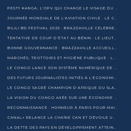
PESTY KANGA, L’OPV QUI CHANGE LE VISAGE DU REPORTAGE AU CONGO
JOURNÉE MONDIALE DE L’AVIATION CIVILE : LE CONGO MISE SUR L’INNOVATION ET LA SÉCURITÉ
BILILI BD FESTIVAL 2025 : BRAZZAVILLE CÉLÈBRE DIX ANS DE CRÉATION GRAPHIQUE AFRICAINE
TENTATIVE DE COUP D’ÉTAT AU BÉNIN : LE LIEUTENANT-COLONEL TIGRI S’AUTOPROCLAME CHEF D’UN COMITÉ MILITAIRE
BONNE GOUVERNANCE : BRAZZAVILLE ACCUEILLE LES PREMIÈRES JOURNÉES CONGOLAISES DE L’ÉVALUATION
MARCHÉS, TROTTOIRS ET HYGIÈNE PUBLIQUE : LE GOUVERNEMENT DURCIT LE TON
LE CONGO LANCE SON SYSTÈME NUMÉRIQUE DE VÉRIFICATION DU BOIS
DES FUTURS JOURNALISTES INITIÉS À L’ÉCONOMIE BLEUE DURABLE
LE CONGO SACRÉ CHAMPION D’AFRIQUE DU SLAM 2025
LA VISION DU CONGO AXÉE SUR UNE ÉCONOMIE BAS CARBONE AU RENDEZ-VOUS DE MONACO 2025
RECONNAISSANCE : HONNEUR À PARIS POUR MAIXENT RAOUL OMINGA
CANAL+ RELANCE LA CHAÎNE CAN ET DÉVOILE UNE OFFRE EXCEPTIONNELLE POUR DÉCEMBRE
LA DETTE DES PAYS EN DÉVELOPPEMENT ATTEINT UN SOMMET HISTORIQUE ENTRE 2022 ET 2024