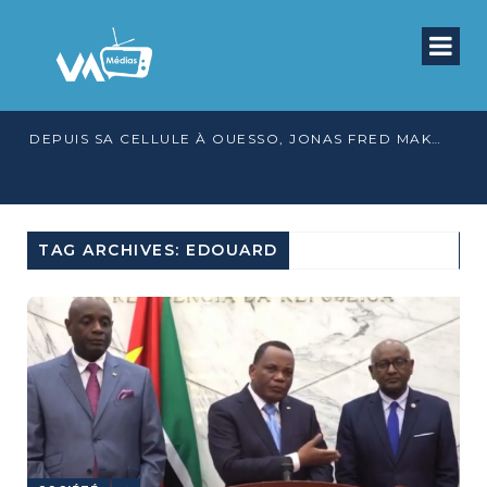
DEPUIS SA CELLULE À OUESSO, JONAS FRED MAKITA DÉNONCE CE QU’IL QUALIFIE DE DÉNI DE JUSTICE
TAG ARCHIVES: EDOUARD