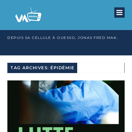
DEPUIS SA CELLULE À OUESSO, JONAS FRED MAKITA DÉNONCE CE QU’IL QUALIFIE DE DÉNI DE JUSTICE
TAG ARCHIVES: ÉPIDÉMIE