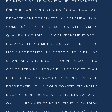
POINTE-NOIRE : LE PAPN ÉVALUE LES AVANCÉES DU MÔLE EST
ÉNERGIE : UN RAPPORT STRATÉGIQUE POUR ACCÉLÉRER LA TRANSITION AU CONGO
DÉPARTEMENT DES PLATEAUX : BOUEMBA, UN VIVIER ÉCONOMIQUE PRÊT À EXPLOSER
GOMA TSÉ-TSÉ : PLUS DE 50 JEUNES FILLES MÈRES SENSIBILISÉES À LA SANTÉ SEXUELLE
QUALIF AU MONDIAL : LE GOUVERNEMENT DÉCLARE LA JOURNÉE DU 1ER AVRIL 2026 CHÔMÉE ET PAYÉE
BRAZZAVILLE PROMET DE « SURVEILLER LE FLEUVE » APRÈS LA QUALIFICATION DE LA RDC AU MONDIAL
MÉDIAS ET ÉGALITÉ : UN DÉBAT AUTOUR DU LIVRE « CES FEMMES QUI REPRENNENT LE POUVOIR SUR LEUR VIE »
60 ANS APRÈS, LA RDC RETROUVE LA COUPE DU MONDE
CONGO TERMINAL FORME PLUS DE 100 ÉTUDIANTS AUX TECHNIQUES D’EMBAUCHE
INTELLIGENCE ÉCONOMIQUE : PATRICE PASSY THÉORISE UNE STRATÉGIE ADAPTÉE AUX CONTEXTES FRAGMENTÉS
PRÉSIDENTIELLE : LA COUR CONSTITUTIONNELLE CONFIRME LA VICTOIRE DE SASSOU NGUESSO AVEC 94,90 % DES SUFFRAGES
RDC : PLUS DE 500 AGENTS DE LA RTNC À LA RETRAITE, UNE PAGE SE TOURNE
ONU : L’UNION AFRICAINE SOUTIENT LA CANDIDATURE DE MACKY SALL
MADIBOU PLONGÉ DANS LE NOIR MALGRÉ L’INSTALLATION D’UN NOUVEAU TRANSFORMATEUR