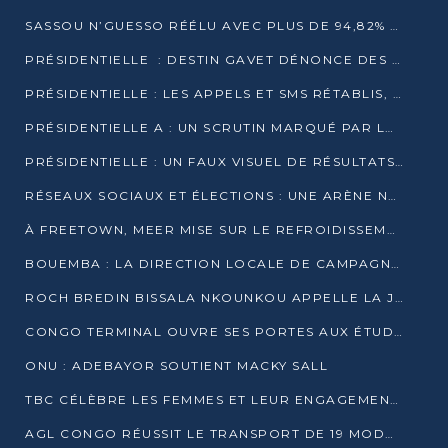
SASSOU N’GUESSO RÉÉLU AVEC PLUS DE 94,82% DES VOIX
PRÉSIDENTIELLE : DESTIN GAVET DÉNONCE DES IRRÉGULARITÉS ET REVENDIQUE LA VICTOIRE
PRÉSIDENTIELLE : LES APPELS ET SMS RÉTABLIS, INTERNET RESTE BLOQUÉ
PRÉSIDENTIELLE A : UN SCRUTIN MARQUÉ PAR LA COUPURE D’INTERNET ET UNE AFFLUENCE TIMIDE À BRAZZAVILLE
PRÉSIDENTIELLE : UN FAUX VISUEL DE RÉSULTATS CIRCULE
RÉSEAUX SOCIAUX ET ÉLECTIONS : UNE ARÈNE NUMÉRIQUE EN PLEINE MUTATION AU CONGO
À FREETOWN, MEER MISE SUR LE REFROIDISSEMENT PASSIF FACE À LA CHALEUR EXTRÊME
BOUEMBA : LA DIRECTION LOCALE DE CAMPAGNE DE DENIS SASSOU N’GUESSO MULTIPLIE LES ACTIVITÉS DE MOBILISATION
ROCH BREDIN BISSALA NKOUNKOU APPELLE LA JEUNESSE DE GOMA TSÉ-TSÉ À UN VOTE MASSIF POUR DENIS SASSOU NGUESSO
CONGO TERMINAL OUVRE SES PORTES AUX ÉTUDIANTS EN TRANSPORT ET LOGISTIQUE
ONU : ADEBAYOR SOUTIENT MACKY SALL
TBC CÉLÈBRE LES FEMMES ET LEUR ENGAGEMENT À L’OCCASION DU 8 MARS
AGL CONGO RÉUSSIT LE TRANSPORT DE 19 MODULES HORS GABARIT ENTRE POINTE-NOIRE ET BRAZZAVILLE