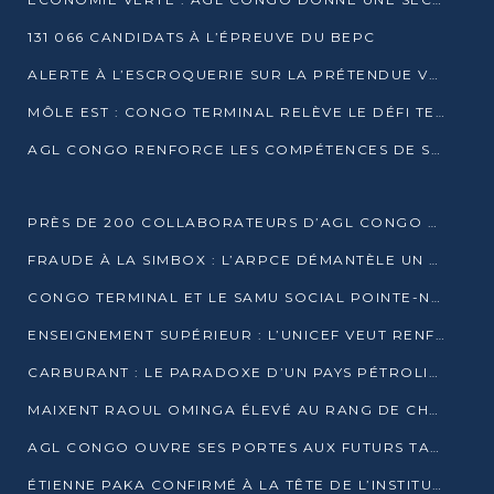
131 066 CANDIDATS À L’ÉPREUVE DU BEPC
ALERTE À L’ESCROQUERIE SUR LA PRÉTENDUE VENTE DE PARCELLES AFAT
MÔLE EST : CONGO TERMINAL RELÈVE LE DÉFI TECHNIQUE DES SABLES BITUMINEUX
AGL CONGO RENFORCE LES COMPÉTENCES DE SES ÉQUIPES AVEC LA CERTIFICATION CACES® R483
PRÈS DE 200 COLLABORATEURS D’AGL CONGO EN FORMATION JUSQU’EN JUILLET
FRAUDE À LA SIMBOX : L’ARPCE DÉMANTÈLE UN RÉSEAU UTILISANT DES CARTES SIM OUGANDAISES
CONGO TERMINAL ET LE SAMU SOCIAL POINTE-NOIRE RENOUVELLENT LEUR PARTENARIAT EN FAVEUR DES JEUNES VULNÉRABLES
ENSEIGNEMENT SUPÉRIEUR : L’UNICEF VEUT RENFORCER LA RECHERCHE SUR LES QUESTIONS DE L’ENFANCE
CARBURANT : LE PARADOXE D’UN PAYS PÉTROLIER CONFRONTÉ À DES PÉNURIES RÉCURRENTES
MAIXENT RAOUL OMINGA ÉLEVÉ AU RANG DE CHEVALIER DE L’ORDRE DE L’AMITIÉ ENTRE LA RUSSIE ET LE CONGO
AGL CONGO OUVRE SES PORTES AUX FUTURS TALENTS DE LA LOGISTIQUE
ÉTIENNE PAKA CONFIRMÉ À LA TÊTE DE L’INSTITUT GÉOGRAPHIQUE NATIONAL