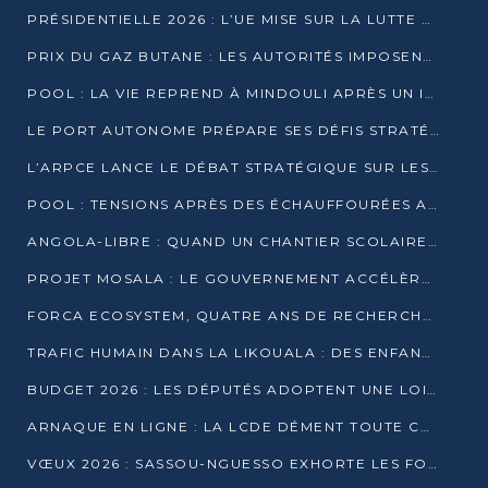
PRÉSIDENTIELLE 2026 : L’UE MISE SUR LA LUTTE CONTRE LA DÉSINFORMATION
PRIX DU GAZ BUTANE : LES AUTORITÉS IMPOSENT LE RESPECT DES PRIX RÉGLEMENTÉS
POOL : LA VIE REPREND À MINDOULI APRÈS UN INCIDENT ARMÉ SUR LA RN1
LE PORT AUTONOME PRÉPARE SES DÉFIS STRATÉGIQUES DE 2026
L’ARPCE LANCE LE DÉBAT STRATÉGIQUE SUR LES DONNÉES, L’IA ET LA FINANCE NUMÉRIQUE AU CONGO
POOL : TENSIONS APRÈS DES ÉCHAUFFOURÉES ARMÉES ENTRE DGSP ET EX-MILICIENS NINJA
ANGOLA-LIBRE : QUAND UN CHANTIER SCOLAIRE DEVIENT LE MIROIR D’UN CONGO EN MOUVEMENT
PROJET MOSALA : LE GOUVERNEMENT ACCÉLÈRE L’INSERTION DES JEUNES EN 2026
FORCA ECOSYSTEM, QUATRE ANS DE RECHERCHE DE TERRAIN AVANT UN LANCEMENT OFFICIEL EN 2026
TRAFIC HUMAIN DANS LA LIKOUALA : DES ENFANTS AUTOCHTONES RÉDUITS AU TRAVAIL FORCÉ
BUDGET 2026 : LES DÉPUTÉS ADOPTENT UNE LOI DES FINANCES DE PLUS DE 2500 MILLIARDS FCFA
ARNAQUE EN LIGNE : LA LCDE DÉMENT TOUTE CAMPAGNE DE RECRUTEMENT
VŒUX 2026 : SASSOU-NGUESSO EXHORTE LES FORCES VIVES À RENFORCER L’UNITÉ