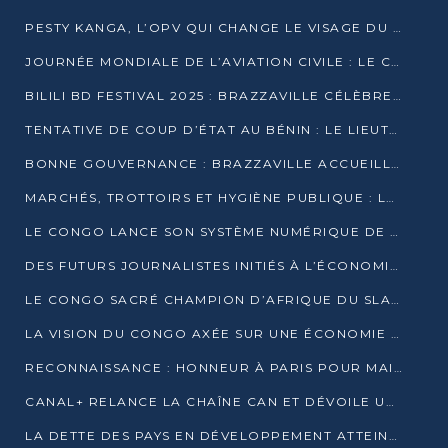
PESTY KANGA, L’OPV QUI CHANGE LE VISAGE DU REPORTAGE AU CONGO
JOURNÉE MONDIALE DE L’AVIATION CIVILE : LE CONGO MISE SUR L’INNOVATION ET LA SÉCURITÉ
BILILI BD FESTIVAL 2025 : BRAZZAVILLE CÉLÈBRE DIX ANS DE CRÉATION GRAPHIQUE AFRICAINE
TENTATIVE DE COUP D’ÉTAT AU BÉNIN : LE LIEUTENANT-COLONEL TIGRI S’AUTOPROCLAME CHEF D’UN COMITÉ MILITAIRE
BONNE GOUVERNANCE : BRAZZAVILLE ACCUEILLE LES PREMIÈRES JOURNÉES CONGOLAISES DE L’ÉVALUATION
MARCHÉS, TROTTOIRS ET HYGIÈNE PUBLIQUE : LE GOUVERNEMENT DURCIT LE TON
LE CONGO LANCE SON SYSTÈME NUMÉRIQUE DE VÉRIFICATION DU BOIS
DES FUTURS JOURNALISTES INITIÉS À L’ÉCONOMIE BLEUE DURABLE
LE CONGO SACRÉ CHAMPION D’AFRIQUE DU SLAM 2025
LA VISION DU CONGO AXÉE SUR UNE ÉCONOMIE BAS CARBONE AU RENDEZ-VOUS DE MONACO 2025
RECONNAISSANCE : HONNEUR À PARIS POUR MAIXENT RAOUL OMINGA
CANAL+ RELANCE LA CHAÎNE CAN ET DÉVOILE UNE OFFRE EXCEPTIONNELLE POUR DÉCEMBRE
LA DETTE DES PAYS EN DÉVELOPPEMENT ATTEINT UN SOMMET HISTORIQUE ENTRE 2022 ET 2024