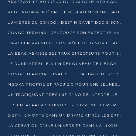
BRAZZAVILLE AU CŒUR DU DIALOGUE AFRICAIN SUR LES OBJECTIFS DE DÉVELOPPEMENT DURABLE
RUDE NGOMA INTÈGRE LE RÉSEAU MONDIAL SPUTNIK PRO APRÈS UNE FORMATION À MOSCOU
LUMIÈRES DU CONGO : DESTIN GAVET DÉDIE SON PRIX À L’UNITÉ NATIONALE ET À LA JEUNESSE
CONGO TERMINAL RENFORCE SON EXPERTISE AVEC NEUF NOUVEAUX FORMATEURS EN ENGINS PORTUAIRES
L’ARCHER PREND LE CONTRÔLE DE GINOV ET ACCÉLÈRE SON VIRAGE NUMÉRIQUE
LA BEAC ABAISSE SES TAUX DIRECTEURS POUR SOUTENIR LA CROISSANCE EN ZONE CEMAC
LE RUNR APPELLE À UN RENOUVEAU DE L’ENGAGEMENT MILITANT
CONGO TERMINAL FINALISE LE BATTAGE DES 558 PIEUX DU FUTUR QUAI DU MÔLE EST
MBOKA PROPRE ET PADJ 2.0 POUR UNE JEUNESSE PLUS AUTONOME
UN TRAFIQUANT PRÉSUMÉ D’IVOIRE INTERPELLÉ À DOLISIE
LES ENTREPRISES CHINOISES OUVRENT LEURS PORTES AUX JEUNES DIPLÔMÉS
SIBITI : 6 MORTS DANS UN DRAME APRÈS LES ÉPREUVES DU BEPC
LA CRÉATION D’UNE UNIVERSITÉ DANS LA LIKOUALA AU CŒUR D’UNE RÉFLEXION NATIONALE
ÉCONOMIE VERTE : AGL CONGO DONNE UNE SECONDE VIE À SES DÉCHETS INDUSTRIELS