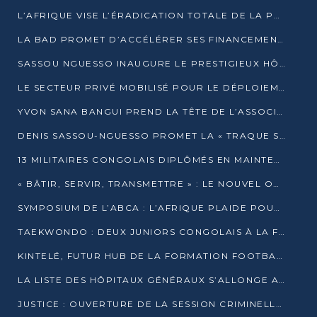
L’AFRIQUE VISE L’ÉRADICATION TOTALE DE LA POLIOMYÉLITE D’ICI 2026
LA BAD PROMET D’ACCÉLÉRER SES FINANCEMENTS AVEC LE MINISTÈRE DE L’ASSAINISSEMENT
SASSOU NGUESSO INAUGURE LE PRESTIGIEUX HÔTEL KEMPINSKI BRAZZAVILLE
LE SECTEUR PRIVÉ MOBILISÉ POUR LE DÉPLOIEMENT DE 19 MINI-CENTRALES SOLAIRES
YVON SANA BANGUI PREND LA TÊTE DE L’ASSOCIATION DES BANQUES CENTRALES AFRICAINES
DENIS SASSOU-NGUESSO PROMET LA « TRAQUE SANS RELÂCHE » DU GRAND BANDITISME
13 MILITAIRES CONGOLAIS DIPLÔMÉS EN MAINTENANCE INDUSTRIELLE APRÈS TROIS ANS DE FORMATION À L’UNIVERSITÉ MARIEN-NGOUABI
« BÂTIR, SERVIR, TRANSMETTRE » : LE NOUVEL OUVRAGE QUI INTERPELLE LES COLLECTIVITÉS
SYMPOSIUM DE L’ABCA : L’AFRIQUE PLAIDE POUR UN FINANCEMENT CLIMATIQUE ÉQUITABLE
TAEKWONDO : DEUX JUNIORS CONGOLAIS À LA FINALE D’OPEN SYRIES 2025 À ABIDJAN
KINTELÉ, FUTUR HUB DE LA FORMATION FOOTBALLISTIQUE AFRICAINE ?
LA LISTE DES HÔPITAUX GÉNÉRAUX S’ALLONGE AU CONGO
JUSTICE : OUVERTURE DE LA SESSION CRIMINELLE À BRAZZAVILLE AVEC 52 DOSSIERS AU RÔLE