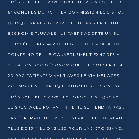
PRÉSIDENTIELLE 2026 : JOSEPH BADIABIO ET L’UDH-YUKI JOUENT LA PRUDENCE
6ᵉ CONGRÈS DU PCT : LA COMMISSION LOGISTIQUE ASSURE LA DISTRIBUTION DES KITS
QUINQUENNAT 2021-2026 : LE BILAN « EN TOUTE TRANSPARENCE » PRÉSENTÉ À LA PRESSE
ÉCONOMIE FLUVIALE : LE PABPS ADOPTE UN BUDGET 2026 DE PLUS DE 2,7 MILLIARDS FCFA
LE LYCÉE DENIS SASSOU N’GUESSO D’ABALA DOTÉ D’UNE SALLE MULTIMÉDIA
POINTE-NOIRE : LE GOUVERNEMENT EXHORTE À UN USAGE RESPONSABLE DU NOUVEAU MATÉRIEL MUNICIPAL
SITUATION SOCIOÉCONOMIQUE : LE GOUVERNEMENT INTERPELLÉ DEVANT LE SÉNAT
20.000 PATIENTS VIVANT AVEC LE VIH MENACÉS D’ARRÊT DE TRAITEMENT
AGL MOBILISE L’AFRIQUE AUTOUR DE LA CAN 2025
PRÉSIDENTIELLE 2026 : LA FORCE PUBLIQUE SE PRÉPARE À SÉCURISER LE SCRUTIN
LE SPECTACLE FORFAIT RIRE NE SE TIENDRA PAS LE 1ER JANVIER
SANTÉ REPRODUCTIVE : L’UNFPA ET LE GOUVERNEMENT AFFINENT LES PRIORITÉS DE 2026
PLUS DE 13 MILLIONS USD POUR UNE CROISSANCE VERTE ET SOUVERAINE
CONGO–HAND-BALL : LE TOURNOI DE COHÉSION ET DE FRATERNITÉ ALLUME SES LAMPIONS À BRAZZAVILLE