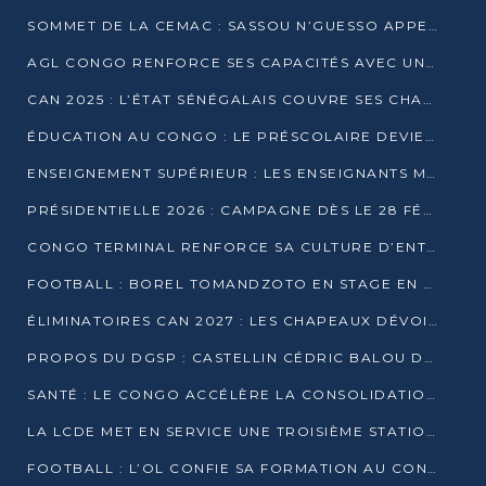
SOMMET DE LA CEMAC : SASSOU N’GUESSO APPELLE À LA VIGILANCE FACE AUX RISQUES ÉCONOMIQUES
AGL CONGO RENFORCE SES CAPACITÉS AVEC UNE GRUE DE 250 TONNES
CAN 2025 : L’ÉTAT SÉNÉGALAIS COUVRE SES CHAMPIONS D’AFRIQUE DE RÉCOMPENSES EXCEPTIONNELLES
ÉDUCATION AU CONGO : LE PRÉSCOLAIRE DEVIENT OBLIGATOIRE, LE BTS CONSACRÉ DIPLÔME D’ÉTAT
ENSEIGNEMENT SUPÉRIEUR : LES ENSEIGNANTS MAINTIENNENT LA GRÈVE ET EXIGENT UN ACCORD ÉCRIT AVEC L’ÉTAT
PRÉSIDENTIELLE 2026 : CAMPAGNE DÈS LE 28 FÉVRIER, SCRUTIN LES 12 ET 15 MARS
CONGO TERMINAL RENFORCE SA CULTURE D’ENTREPRISE AVEC LE PROGRAMME « WIN TOGETHER »
FOOTBALL : BOREL TOMANDZOTO EN STAGE EN ESPAGNE AVEC POLISSYA FC
ÉLIMINATOIRES CAN 2027 : LES CHAPEAUX DÉVOILÉS, LE CONGO FIXÉ SUR SON SORT
PROPOS DU DGSP : CASTELLIN CÉDRIC BALOU DÉNONCE DES PROPOS INTIMIDANTS
SANTÉ : LE CONGO ACCÉLÈRE LA CONSOLIDATION DE L’OFFRE DE SOINS
LA LCDE MET EN SERVICE UNE TROISIÈME STATION D’EAU POTABLE À MFILOU
FOOTBALL : L’OL CONFIE SA FORMATION AU CONGOLAIS CHRISTIAN BASSILA