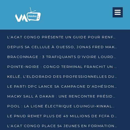
L’ACAT CONGO PRÉSENTE UN GUIDE POUR RENFORCER LES GARANTIES JUDICIAIRES EN GARDE À VUE
DEPUIS SA CELLULE À OUESSO, JONAS FRED MAKITA DÉNONCE CE QU’IL QUALIFIE DE DÉNI DE JUSTICE
BRACONNAGE : 3 TRAFIQUANTS D’IVOIRE LOURDEMENT CONDAMNÉS À DJAMBALA
POINTE-NOIRE : CONGO TERMINAL FRANCHIT UN CAP HISTORIQUE AVEC 99 MOUVEMENTS/HEURE
KELLÉ, L’ELDORADO DES PROFESSIONNELLES DU SEXE
LE PARTI DPC LANCE SA CAMPAGNE D’ADHÉSIONS ET VEUT STRUCTURER SA PRÉSENCE DANS LES 15 DÉPARTEMENTS
MACKY SALL À DAKAR : UNE RENCONTRE PRÉSIDENTIELLE QUI DIVISE L’OPINION SÉNÉGALAISE
POOL : LA LIGNE ÉLECTRIQUE LOUINGUI-KINKALA-BOKO MISE EN SERVICE
LE PNUD REMET PLUS DE 49 MILLIONS DE FCFA D’ÉQUIPEMENTS POUR ACCÉLÉRER LA NUMÉRISATION DU SYSTÈME DE SANTÉ
L’ACAT CONGO PLACE 54 JEUNES EN FORMATION PROFESSIONNELLE