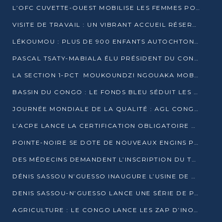
L’OFC CUVETTE-OUEST MOBILISE LES FEMMES POUR ACCUEILLIR LE PRÉSIDENT DE LA RÉPUBLIQUE
VISITE DE TRAVAIL : UN VIBRANT ACCUEIL RÉSERVÉ À DENIS SASSOU-N’GUESSO PAR L’ASSOCIATION « LES AMIS DE WOMO »
LÉKOUMOU : PLUS DE 900 ENFANTS AUTOCHTONES REÇOIVENT DES KITS SCOLAIRES GRÂCE À L’ESPACE OPOKO
PASCAL TSATY-MABIALA ÉLU PRÉSIDENT DU CONSEIL NATIONAL DE L’UPADS
LA SECTION 1-PCT MOUKOUNDZI NGOUAKA MOBILISE 100 000 FCFA POUR LE 6ᵉ CONGRÈS DU PARTI
BASSIN DU CONGO : LE FONDS BLEU SÉDUIT LES BAILLEURS À BELÉM
JOURNÉE MONDIALE DE LA QUALITÉ : AGL CONGO FORME ET SENSIBILISE LES JEUNES TALENTS
L’ACPE LANCE LA CERTIFICATION OBLIGATOIRE DES CONTRATS DE TRAVAIL DES TRANSPORTEURS
POINTE-NOIRE SE DOTE DE NOUVEAUX ENGINS POUR L’ASSAINISSEMENT ET L’ENTRETIEN ROUTIER
DES MÉDECINS DEMANDENT L’INSCRIPTION DU TRAITEMENT DU PIED-BOT DANS LES CURSUS UNIVERSITAIRES
DÉNIS SASSOU N’GUESSO INAUGURE L’USINE DE VALORISATION DU GAZ ASSOCIÉ
DENIS SASSOU-N’GUESSO LANCE UNE SÉRIE DE PROJETS DANS LE KOUILOU
AGRICULTURE : LE CONGO LANCE LES ZAP D’INONI ET YONO