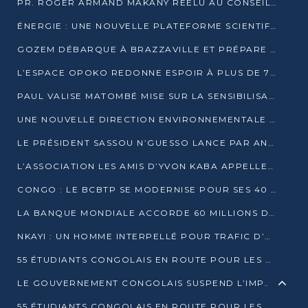
PR. ROGER ARMAND MAKANY RÉÉLU AU CONSEIL DE L’AUF
ÉNERGIE : UNE NOUVELLE PLATEFORME SCIENTIFIQUE POUR LA TRANSITION ÉNERGÉTIQUE EN AFRIQUE CENTRALE
GOZEM DÉBARQUE À BRAZZAVILLE ET PRÉPARE SON ARRIVÉE À POINTE-NOIRE
L’ESPACE OPOKO REDONNE ESPOIR À PLUS DE 775 ÉLÈVES AUTOCHTONES DANS LE NORD DU CONGO
PAUL VALISE MATOMBÉ MISE SUR LA SENSIBILISATION POUR ÉRAQUER LE GRAND BANDITISME
UNE NOUVELLE DIRECTION ENVIRONNEMENTALE POUR RENFORCER LA GESTION DES DONNÉES AU CONGO
LE PRÉSIDENT SASSOU N’GUESSO LANCE PAR ANTICIPATION LA 39ÈME JOURNÉE NATIONALE DE L’ARBRE
L’ASSOCIATION LES AMIS D’YVON KABA APPELLENT DENIS SASSOU N’GUESSO À SE PORTER CANDIDAT
CONGO : LE BCBTP SE MODERNISE POUR SES 40 ANS D’EXISTENCE
LA BANQUE MONDIALE ACCORDE 60 MILLIONS DE DOLLARS POUR LA RÉSILIENCE URBAINE AU CONGO
NKAYI : UN HOMME INTERPELLÉ POUR TRAFIC D’UN BÉBÉ CHIMPANZÉ
55 ÉTUDIANTS CONGOLAIS EN ROUTE POUR LES UNIVERSITÉS ALGÉRIENNES
LE GOUVERNEMENT CONGOLAIS SUSPEND L’IMPORTATION DES MACHETTES ET DES MOTOS
55 ÉTUDIANTS CONGOLAIS EN ROUTE POUR LES UNIVERSITÉS ALGÉRIENNES