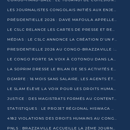
LES JOURNALISTES CONGOLAIS INITIÉS AUX ENJEUX DE L’ÉCONOMIE BLEUE
PRÉSIDENTIELLE 2026 : DAVE MAFOULA APPELLE LES CONGOLAIS À UN « NOUVEAU DÉPART »
LE CSLC RELANCE LES CARTES DE PRESSE ET RECONNAÎT OFFICIELLEMENT LES MÉDIAS EN LIGNE
MÉDIAS : LE CSLC ANNONCE LA CRÉATION D’UN FONDS D’APPUI À LA PRESSE
PRESIDENTIELLE 2026 AU CONGO-BRAZZAVILLE : UN CASTING ÉLARGI
LE CONGO PORTE SA VOIX À COTONOU DANS LA LUTTE CONTRE LA TUBERCULOSE
LA SOPRIM DRESSE LE BILAN DE SES ACTIVITÉS ET FIXE DE NOUVELLES PRIORITÉS
DGMRFE : 16 MOIS SANS SALAIRE, LES AGENTS ÉTOUFFENT DANS LE SILENCE
LE SLAM ÉLÈVE LA VOIX POUR LES DROITS HUMAINS À BRAZZAVILLE
JUSTICE : DES MAGISTRATS FORMÉS AU CONTENTIEUX DE LA PROPRIÉTÉ INTELLECTUELLE
STATISTIQUES : LE PROJET RÉGIONAL HISWACA OFFICIELLEMENT LANCÉ AU CONGO
4182 VIOLATIONS DES DROITS HUMAINS AU CONGO EN 2025 SELON LE CAD
PNLS : BRAZZAVILLE ACCUEILLE LA 2ÈME JOURNÉE SCIENTIFIQUE SUR LE VIH/SIDA