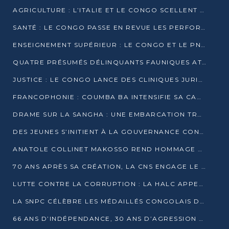
AGRICULTURE : L’ITALIE ET LE CONGO SCELLENT UN PARTENARIAT POUR UNE PRODUCTION LOCALE DURABLE
SANTÉ : LE CONGO PASSE EN REVUE LES PERFORMANCES DE SES HÔPITAUX À MI-PARCOURS
ENSEIGNEMENT SUPÉRIEUR : LE CONGO ET LE PNUD VEULENT RAPPROCHER LA FORMATION UNIVERSITAIRE DES BESOINS DU MARCHÉ DE L’EMPLOI
QUATRE PRÉSUMÉS DÉLINQUANTS FAUNIQUES ATTENDUS DEVANT LA JUSTICE POUR TRAFIC D’IVOIRE
JUSTICE : LE CONGO LANCE DES CLINIQUES JURIDIQUES POUR RAPPROCHER LE DROIT DES CITOYENS
FRANCOPHONIE : COUMBA BA INTENSIFIE SA CAMPAGNE POUR LA SUCCESSION À LA TÊTE DE L’OIF
DRAME SUR LA SANGHA : UNE EMBARCATION TRANSPORTANT DES FIDÈLES DE « NZAMBÉ YA L’HUILE » FAIT NAUFRAGE À OUESSO
DES JEUNES S’INITIENT À LA GOUVERNANCE CONTINENTALE À BRAZZAVILLE
ANATOLE COLLINET MAKOSSO REND HOMMAGE À JEAN-PAUL PIGASSE
70 ANS APRÈS SA CRÉATION, LA CNS ENGAGE LE VIRAGE DE LA DIGITALISATION
LUTTE CONTRE LA CORRUPTION : LA HALC APPELLE À PASSER DES DISCOURS AUX ACTES
LA SNPC CÉLÈBRE LES MÉDAILLÉS CONGOLAIS DES OLYMPIADES PANAFRICAINES DE MATHÉMATIQUES 2026
66 ANS D’INDÉPENDANCE, 30 ANS D’AGRESSION RWANDAISE : 4 PRÉSIDENCES, UN ÉCHEC COLLECTIF