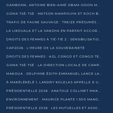
GAMBOMA, ANTOINE BIEN-AIMÉ OBAM-ODON MOBILISE LES 32 148 ÉLECTEURS EN FAVEUR DE DENIS SASSOU NGUESSO
GOMA TSÉ-TSÉ : MATSON MAMPOUYA ET ROCH BREDIN BISSALA NKOUNKOU EN CAMPAGNE DE PROXIMITÉ
TRAFIC DE FAUNE SAUVAGE : TREIZE PRÉSUMÉS TRAFIQUANTS INTERPELLÉS AU CONGO EN 2025
LA LIKOUALA ET LA SANGHA EN PARFAIT ACCORD AVEC LE PROJET DE SOCIÉTÉ DU CANDIDAT DENIS SASSOU-N’GUESSO
DROITS DES FEMMES À TIÉ-TIÉ 2 : SENSIBILISATION ET PÉDAGOGIE SUR LE DROIT DE VOTE
CAP2026 : L’HEURE DE LA SOUVERAINETÉ
DROITS DES FEMMES : AGL CONGO ET CONGO TERMINAL METTENT EN AVANT LE LEADERSHIP FÉMININ
GOMA TSÉ-TSÉ : LA DIRECTION LOCALE DE CAMPAGNE INTENSIFIE LA SENSIBILISATION DANS LES VILLAGES
MAKOUA : DELPHINE ÉDITH EMMANUEL LANCE LA CAMPAGNE POUR DENIS SASSOU-N’GUESSO
À MAKÉLÉKÉLÉ 1, LANDRY KOLELAS APPELLE À UNE MOBILISATION MASSIVE EN FAVEUR DE DENIS SASSOU-N’GUESSO
PRÉSIDENTIELLE 2026 : ANATOLE COLLINET MAKOSSO DÉFEND LE PROJET DE SOCIÉTÉ DE DENIS SASSOU NGUESSO
ENVIRONNEMENT : MAURICE PLANTE 1 500 MANGROVES POUR HONORER WANGARI MAATHAI
PRÉSIDENTIELLE 2026 : LES MUTUELLES ET ASSOCIATIONS S’IMPLIQUENT DANS LA CAMPAGNE ÉLECTORALE À TIÉ-TIÉ 2 (POINTE-NOIRE)