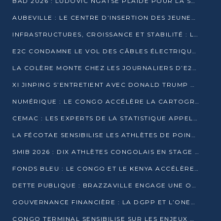
BAD 2026 : LUDOVIC NGATSÉ PLAIDE POUR LA SOUVERAINETÉ FINANCIÈRE AFRICAINE
AUBEVILLE : LE CENTRE D’INSERTION DES JEUNES PRÊT À OUVRIR SES PORTES
INFRASTRUCTURES, CROISSANCE ET STABILITÉ : LA GUINÉE AFFÛTE SES AMBITIONS
E2C CONDAMNE LE VOL DES CÂBLES ÉLECTRIQUES APRÈS UNE VIDÉO VIRALE
LA COLÈRE MONTE CHEZ LES JOURNALIERS D’E2C QUI DÉNONCENT 20 ANS DE PRÉCARITÉ
XI JINPING S’ENTRETIENT AVEC DONALD TRUMP À BEIJING
NUMÉRIQUE : LE CONGO ACCÉLÈRE LA CARTOGRAPHIE DE SES INFRASTRUCTURES DIGITALES
CEMAC : LES EXPERTS DE LA STATISTIQUE APPELLENT À RENFORCER LA SÉCURISATION DES DONNÉES
LA FÉCOTAE SENSIBILISE LES ATHLÈTES DE POINTE-NOIRE À L’HYGIÈNE ALIMENTA
SMIB 2026 : DIX ATHLÈTES CONGOLAIS EN STAGE AU KENYA
FONDS BLEU : LE CONGO ET LE KENYA ACCÉLÈRENT LA MOBILISATION DES FINANCEMENTS
DETTE PUBLIQUE : BRAZZAVILLE ENGAGE UNE OPÉRATION DE RACHAT DE 575 MILLIONS DE DOLLARS
GOUVERNANCE FINANCIÈRE : LA DGPP ET L’ONEC-C VERS UN PARTENARIAT POUR ASSAINIR LES ENTREPRISES PUBLIQUES
CONGO TERMINAL SENSIBILISE SUR LES ENJEUX DE LA SANTÉ MENTALE EN