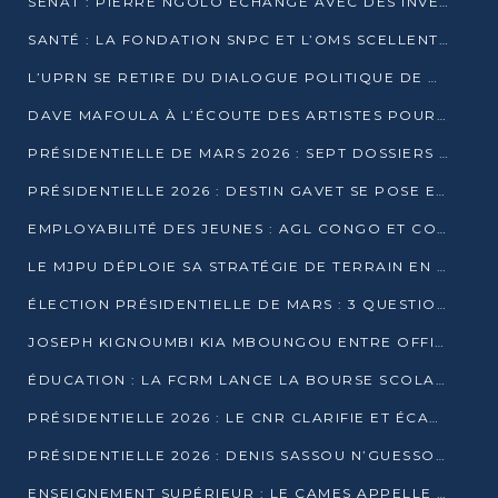
SÉNAT : PIERRE NGOLO ÉCHANGE AVEC DES INVESTISSEURS DU NUMÉRIQUE
SANTÉ : LA FONDATION SNPC ET L’OMS SCELLENT UN PARTENARIAT STRATÉGIQUE DE TROIS ANS
L’UPRN SE RETIRE DU DIALOGUE POLITIQUE DE DJAMBALA : TENSIONS DANS LE PRÉ-ÉLECTORAL CONGOLAIS
DAVE MAFOULA À L’ÉCOUTE DES ARTISTES POUR REDÉFINIR SA POLITIQUE CULTURELLE
PRÉSIDENTIELLE DE MARS 2026 : SEPT DOSSIERS DE CANDIDATURE ENREGISTRÉS À LA CLÔTURE DES DÉPÔTS
PRÉSIDENTIELLE 2026 : DESTIN GAVET SE POSE EN CANDIDAT DU « RAS-LE-BOL »
EMPLOYABILITÉ DES JEUNES : AGL CONGO ET CONGO TERMINAL S’ALLIENT À UCAC-ICAM
LE MJPU DÉPLOIE SA STRATÉGIE DE TERRAIN EN FAVEUR DE DSN
ÉLECTION PRÉSIDENTIELLE DE MARS : 3 QUESTIONS À UN EXPERT CONGOLAIS DE LA CYBERSÉCURITÉ
JOSEPH KIGNOUMBI KIA MBOUNGOU ENTRE OFFICIELLEMENT EN COURSE POUR LA PRÉSIDENTIELLE
ÉDUCATION : LA FCRM LANCE LA BOURSE SCOLAIRE FRANCINE-NTOUMI POUR PROMOUVOIR LES FILIÈRES SCIENTIFIQUES
PRÉSIDENTIELLE 2026 : LE CNR CLARIFIE ET ÉCARTE LA CANDIDATURE DU PASTEUR NTUMI
PRÉSIDENTIELLE 2026 : DENIS SASSOU N’GUESSO ANNONCE OFFICIELLEMENT SA CANDIDATURE
ENSEIGNEMENT SUPÉRIEUR : LE CAMES APPELLE À UNE UNIVERSITÉ AFRICAINE AXÉE SUR L’EMPLOYABILITÉ