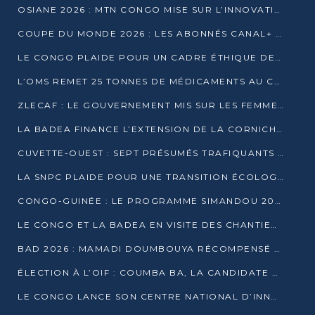
OSIANE 2026 : MTN CONGO MISE SUR L’INNOVATION POUR RELEVER LES DÉFIS AFRICAINS
COUPE DU MONDE 2026 : LES ABONNÉS CANAL+ AU CONGO DÉÇUS À QUELQUES JOURS DU COUP D’ENVOI
LE CONGO PLAIDE POUR UN CADRE ÉTHIQUE DE L’INTELLIGENCE ARTIFICIELLE À DAKAR
L’OMS REMET 25 TONNES DE MÉDICAMENTS AU CONGO POUR RENFORCER LA RIPOSTE AUX ÉPIDÉMIES
ZLECAF : LE GOUVERNEMENT MIS SUR LES FEMMES ENTREPRENEURES
LA BADEA FINANCE L’EXTENSION DE LA CORNICHE SUD DE BRAZZAVILLE
CUVETTE-OUEST : SEPT PRÉSUMÉS TRAFIQUANTS DE FAUNE INTERPELLÉS À EWO ET KELLÉ
LA SNPC PLAIDE POUR UNE TRANSITION ÉCOLOGIQUE PROGRESSIVE
CONGO-GUINÉE : LE PROGRAMME SIMANDOU 2040 AU CŒUR DES ÉCHANGES À LA BAD
LE CONGO ET LA BADEA EN VISITE DES CHANTIERS
BAD 2026 : MAMADI DOUMBOUYA RÉCOMPENSÉ PAR LE TROPHÉE BABACAR NDIAYE À BRAZZAVILLE
ÉLECTION À L’OIF : COUMBA BA, LA CANDIDATE DISCRÈTE QUI BOUSCULE LE JEU DIPLOMATIQUE
LE CONGO LANCE SON CENTRE NATIONAL D’INNOVATION