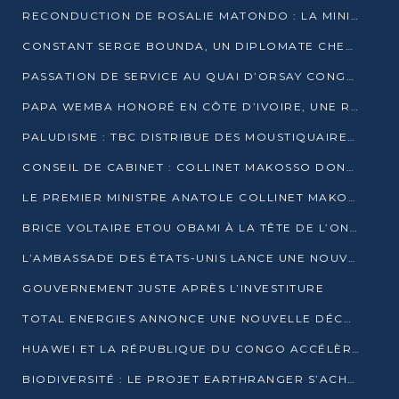
RECONDUCTION DE ROSALIE MATONDO : LA MINISTRE PROMET D’ACCÉLÉRER LE TRAITEMENT DES DOSSIERS ET DE RELEVER DE NOUVEAUX DÉFIS
CONSTANT SERGE BOUNDA, UN DIPLOMATE CHEVRONNÉ AUX COMMANDES DES AFFAIRES ÉTRANGÈRES
PASSATION DE SERVICE AU QUAI D’ORSAY CONGOLAIS : GAKOSSO PASSE LE FLAMBEAU À BOUNDA
PAPA WEMBA HONORÉ EN CÔTE D’IVOIRE, UNE RUE PORTE DÉSORMAIS SON NOM
PALUDISME : TBC DISTRIBUE DES MOUSTIQUAIRES DANS DEUX CSI DE BRAZZAVILLE
CONSEIL DE CABINET : COLLINET MAKOSSO DONNE SES DERNIÈRES ORIENTATIONS
LE PREMIER MINISTRE ANATOLE COLLINET MAKOSSO DÉMISSIONNE AVEC SON GOUVERNEMENT
BRICE VOLTAIRE ETOU OBAMI À LA TÊTE DE L’ONEC-C POUR TROIS ANS
L’AMBASSADE DES ÉTATS-UNIS LANCE UNE NOUVELLE COHORTE DU PROGRAMME ACCESS MICRO-SCHOLARSHIP
GOUVERNEMENT JUSTE APRÈS L’INVESTITURE
TOTAL ENERGIES ANNONCE UNE NOUVELLE DÉCOUVERTE D’HYDROCARBURES SUR LE PERMIS MOHO AU LARGE DU CONGO
HUAWEI ET LA RÉPUBLIQUE DU CONGO ACCÉLÈRENT LEUR PARTENARIAT
BIODIVERSITÉ : LE PROJET EARTHRANGER S’ACHÈVE, MAIS LES DÉFIS DEMEURENT