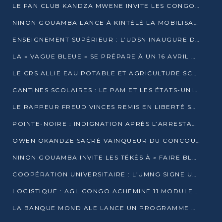
LE FAN CLUB KANDZA MWENE INVITE LES CONGOLAIS À UNE FORTE AFFLUENCE AU STADE DE KINTÉLÉ
NINON GOUAMBA LANCE À KINTÉLÉ LA MOBILISATION POUR L’INVESTITURE DR DSN
ENSEIGNEMENT SUPÉRIEUR : L’UDSN INAUGURE DES LABORATOIRES POUR BOOSTER LA FORMATION PRATIQUE
LA « VAGUE BLEUE » SE PRÉPARE À UN 16 AVRIL HISTORIQUE
LE CRS ALLIE EAU POTABLE ET AGRICULTURE SCOLAIRE AU CŒUR DE LA TRANSFORMATION DES ÉCOLES RURALES
CANTINES SCOLAIRES : LE PAM ET LES ÉTATS-UNIS AU CONTACT DES ÉCOLIERS DE KINKALA
LE RAPPEUR FREUD VINCES REMIS EN LIBERTÉ SOUS PRESSION MÉDIATIQUE
POINTE-NOIRE : INDIGNATION APRÈS L’ARRESTATION DU RAPPEUR FREUD VINCES
OWEN OKANDZE SACRÉ VAINQUEUR DU CONCOURS SLAM POUR LA VIE
NINON GOUAMBA INVITE LES TÉKÉS À « FAIRE BLOC » POUR PESER DANS LE DÉBAT NATIONAL
COOPÉRATION UNIVERSITAIRE : L’UMNG SIGNE UN ACCORD STRATÉGIQUE AVEC L’UNIVERSITÉ HAINAN EN CHINE
LOGISTIQUE : AGL CONGO ACHEMINE 11 MODULES GÉANTS JUSQU’À BRAZZAVILLE
LA BANQUE MONDIALE LANCE UN PROGRAMME DE 394 MILLIONS DE DOLLARS POUR LE BASSIN DU CONGO