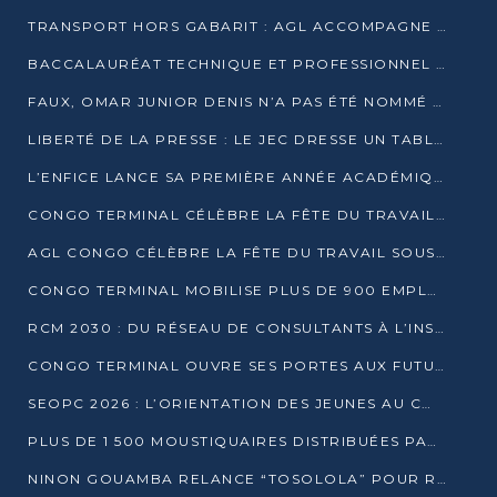
TRANSPORT HORS GABARIT : AGL ACCOMPAGNE LE DÉVELOPPEMENT DU SECTEUR BRASSICOLE AU CONGO
BACCALAURÉAT TECHNIQUE ET PROFESSIONNEL : 16 352 CANDIDATS LANCÉS DANS LES ÉPREUVES D’EPS
FAUX, OMAR JUNIOR DENIS N’A PAS ÉTÉ NOMMÉ AIDE DE CAMP ADJOINT DE DENIS SASSOU NGUESSO
LIBERTÉ DE LA PRESSE : LE JEC DRESSE UN TABLEAU PRÉOCCUPANT AU CONGO
L’ENFICE LANCE SA PREMIÈRE ANNÉE ACADÉMIQUE AVEC 100 FUTURS ENSEIGNANTS
CONGO TERMINAL CÉLÈBRE LA FÊTE DU TRAVAIL AVEC SES COLLABORATEURS À POINTE-NOIRE
AGL CONGO CÉLÈBRE LA FÊTE DU TRAVAIL SOUS LE SIGNE DE LA COHÉSION
CONGO TERMINAL MOBILISE PLUS DE 900 EMPLOYÉS AUTOUR DE LA SÉCURITÉ AU TRAVAIL
RCM 2030 : DU RÉSEAU DE CONSULTANTS À L’INSTRUMENT DE PUISSANCE EN AFRIQUE FRANCOPHONE
CONGO TERMINAL OUVRE SES PORTES AUX FUTURS INGÉNIEURS AU FORUM DES MÉTIERS D’UCAC-ICAM
SEOPC 2026 : L’ORIENTATION DES JEUNES AU CŒUR DE LA DEUXIÈME ÉDITION
PLUS DE 1 500 MOUSTIQUAIRES DISTRIBUÉES PAR AGL ET CONGO TERMINAL DANS LA LUTTE CONTRE LE PALUDISME
NINON GOUAMBA RELANCE “TOSOLOLA” POUR RENFORCER LE DIALOGUE AVEC LES CITOYENS