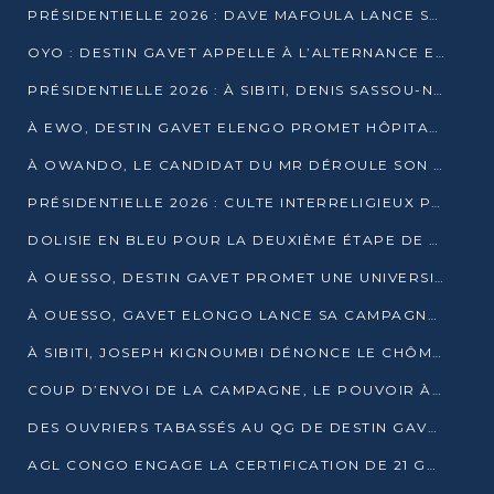
PRÉSIDENTIELLE 2026 : DAVE MAFOULA LANCE SA « VAGUE DU NOUVEAU DÉPART » À IMPFONDO
OYO : DESTIN GAVET APPELLE À L’ALTERNANCE ET À LA RESPONSABILITÉ DE LA JEUNESSE
PRÉSIDENTIELLE 2026 : À SIBITI, DENIS SASSOU-N’GUESSO PARIE SUR LES RESSOURCES DE LA LEKOUMOU
À EWO, DESTIN GAVET ELENGO PROMET HÔPITAL, CHEMIN DE FER ET AUDIT DES FINANCES PUBLIQUES
À OWANDO, LE CANDIDAT DU MR DÉROULE SON PROGRAMME DE “CHANGEMENT”
PRÉSIDENTIELLE 2026 : CULTE INTERRELIGIEUX POUR LA PAIX À OUENZÉ
DOLISIE EN BLEU POUR LA DEUXIÈME ÉTAPE DE CAMPAGNE DE DSN
À OUESSO, DESTIN GAVET PROMET UNE UNIVERSITÉ POUR LA SANGHA
À OUESSO, GAVET ELONGO LANCE SA CAMPAGNE SOUS LE SIGNE DU RENOUVEAU
À SIBITI, JOSEPH KIGNOUMBI DÉNONCE LE CHÔMAGE ET LES DÉFAILLANCES DE L’ÉTAT
COUP D’ENVOI DE LA CAMPAGNE, LE POUVOIR À POINTE-NOIRE, L’OPPOSITION À OUESSO ET SIBITI
DES OUVRIERS TABASSÉS AU QG DE DESTIN GAVET À 24 HEURES DE L’OUVERTURE DE LA CAMPAGNE
AGL CONGO ENGAGE LA CERTIFICATION DE 21 GRUTIERS AUX NORMES INTERNATIONALES