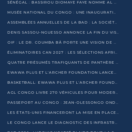
SÉNÉGAL : BASSIROU DIOMAYE FAYE NOMME AL AMINOU LÔ PREMIER MINISTRE
MUSÉE NATIONAL DU CONGO : UNE INAUGURATION PORTEUSE D’ESPOIR POUR LA CULTURE
ASSEMBLÉES ANNUELLES DE LA BAD : LA SOCIÉTÉ CIVILE CONGOLAISE À LA RECHERCHE DE PARTENAIRES POUR SES PROJETS
DENIS SASSOU-NGUESSO ANNONCE LA FIN DU VISA POUR LES AFRICAINS EN 2027
OIF : LE DR. COUMBA BÂ PORTE UNE VISION DE DIALOGUE, DE STABILITÉ ET DE RÉFORME À LA TÊTE
ÉLIMINATOIRES CAN 2027 : LES SÉLECTIONS AFRICAINES CONNAISSENT LEURS ADVERSAIRES
QUATRE PRÉSUMÉS TRAFIQUANTS DE PANTHÈRE ARRÊTÉS À EWO
EWAWA PLUS ET L’ARCHER FOUNDATION LANCENT UN CAMP DE BASKET POUR LES JEUNES À BRAZZAVILLE
BASKETBALL: EWAWA PLUS ET L’ARCHER FOUNDATION LANCENT UN CAMP POUR LES JEUNES
AGL CONGO LIVRE 270 VÉHICULES POUR MODERNISER LE TRANSPORT URBAIN
PASSEPORT AU CONGO : JEAN-OLESSONGO ONDAYE VEUT METTRE FIN AUX LENTEURS ADMINISTRATIVES
LES ÉTATS-UNIS FINANCERONT LA MISE EN PLACE DE JUSQU’À 50 CLINIQUES DE LUTTE CONTRE L’EBOLA
LE CONGO LANCE LE DIAGNOSTIC DES INFRASTRUCTURES SPORTIVES DU COMPLEXE DE KINTÉLÉ