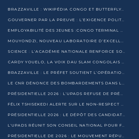
BRAZZAVILLE : WIKIPÉDIA CONGO ET BUTTERFLY SCELLENT UN PARTENARIAT POUR STRUCTURER LE BÉNÉVOLAT NUMÉRIQUE
GOUVERNER PAR LA PREUVE : L’EXIGENCE POLITIQUE DU XXIᵉ SIÈCLE
EMPLOYABILITÉ DES JEUNES :CONGO TERMINAL S’ALLIE À L’ESCIC POUR RAPPROCHER L’ÉCOLE DU TERRAIN
MOUYONDZI, NOUVEAU LABORATOIRE D’EXCELLENCE PÉDAGOGIQUE AVEC L’ENFICE
SCIENCE : L’ACADÉMIE NATIONALE RENFORCE SON ÉQUIPE ET TRACE SA FEUILLE DE ROUTE 2026
CARDY YOUELO, LA VOIX DAU SLAM CONGOLAIS QUI INTERPELLE LE MONDE
BRAZZAVILLE : LE PRÉFET SOUTIENT L’OPÉRATION « ZÉRO KULUNA » ET APPELLE À LA VIGILANCE CITOYENNE
LE CNR DÉNONCE DES BOMBARDEMENTS DANS LE POOL ET ACCUSE LE GOUVERNEMENT
PRÉSIDENTIELLE 2026 : L’UPADS REFUSE DE PRÉSENTER UN CANDIDAT ET DÉNONCE UN PROCESSUS NON CRÉDIBLE
FÉLIX TSHISEKEDI ALERTE SUR LE NON-RESPECT DES ENGAGEMENTS DE PAIX APRÈS SA RENCONTRE AVEC D. SASSOU-NGUESSO
PRÉSIDENTIELLE 2026 : LE DÉPÔT DES CANDIDATURES OUVERT DU 29 JANVIER AU 12 FÉVRIER
L’UPADS RÉUNIT SON CONSEIL NATIONAL POUR FIXER SA LIGNE POLITIQUE À DEUX MOIS DE LA PRÉSIDENTIELLE
PRÉSIDENTIELLE DE 2026 : LE MOUVEMENT RÉPUBLICAIN DÉNONCE UNE CONVOCATION ÉLECTORALE « OPAQUE ET PRÉCIPITÉE »