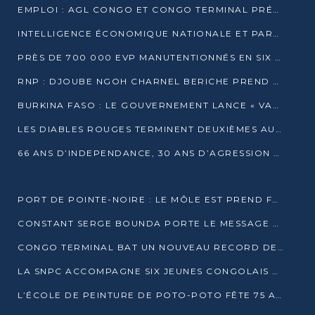
EMPLOI : AGL CONGO ET CONGO TERMINAL PRÉSÉLECTIONNENT PLUS DE 70 JEUNES À POINTE-NOIRE
INTELLIGENCE ÉCONOMIQUE NATIONALE ET PARTENARIATS INTERNATIONAUX : VERS UNE DOCTRINE SOUVERAINE DE SÉCURITÉ ÉCONOMIQUE
PRÈS DE 700 000 EVP MANUTENTIONNÉS EN SIX MOIS PAR CONGO TERMINAL
RNP : DJOUBE NGOH CHARNEL BERICHE PREND LES RÊNES DU PARTI
BURKINA FASO : LE GOUVERNEMENT LANCE « VACANCES UTILES 2026 » POUR FORMER LES ÉLÈVES À 15 MÉTIERS
LES DIABLES ROUGES TERMINENT DEUXIÈMES AU CHAMPIONNAT D’AFRIQUE ZONE 3
66 ANS D’INDEPENDANCE, 30 ANS D’AGRESSION RWAN DAISE : 4 PRESIDENCES, UN ECHEC COLLECTIF
PORT DE POINTE-NOIRE : LE MÔLE EST PREND FORME ET VISE LES GÉANTS DES MERS
CONSTANT SERGE BOUNDA PORTE LE MESSAGE DE COMPASSION DE DENIS SASSOU NGUESSO EN IRAN
CONGO TERMINAL BAT UN NOUVEAU RECORD DE PRODUCTIVITÉ AU PORT DE POINTE-NOIRE
LA SNPC ACCOMPAGNE SIX JEUNES CONGOLAIS AUX OLYMPIADES PANAFRICAINES DE MATHÉMATIQUES
L’ÉCOLE DE PEINTURE DE POTO-POTO FÊTE 75 ANS AU SERVICE DE L’ART CONGOLAIS