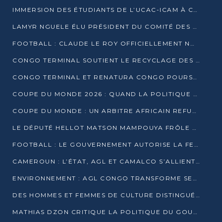
IMMERSION DES ÉTUDIANTS DE L’UCAC-ICAM À CONGO TERMINAL
LAMYR NGUELE ÉLU PRÉSIDENT DU COMITÉ DES MEMBRES D’HONNEUR DU PCT
FOOTBALL : CLAUDE LE ROY OFFICIELLEMENT NOMMÉ SÉLECTIONNEUR DU CONGO
CONGO TERMINAL SOUTIENT LE RECYCLAGE DES DÉCHETS PLASTIQUES À POINTE-NOIRE
CONGO TERMINAL ET RENATURA CONGO POURSUIVENT LEUR COMBAT POUR LA BIODIVERSITÉ
COUPE DU MONDE 2026 : QUAND LA POLITIQUE MENACE L’UNIVERSALITÉ DU FOOTBALL
COUPE DU MONDE : UN ARBITRE AFRICAIN REFUSÉ À L’ENTRÉE DES ÉTATS-UNIS
LE DÉPUTÉ HELLOT MATSON MAMPOUYA FRÔLE LA MORT LORS D’UNE EMBUSCADE DZNS LE POOL
FOOTBALL : LE GOUVERNEMENT AUTORISE LA FECOFOOT À OCCUPER LES COMPLEXES SPORTIFS
CAMEROUN : L’ÉTAT, AGL ET CAMALCO S’ALLIENT POUR UN MÉGA-PROJET FERROVIAIRE
ENVIRONNEMENT : AGL CONGO TRANSFORME SES DÉCHETS EN OUTILS DE FORMATION
DES HOMMES ET FEMMES DE CULTURE DISTINGUÉS POUR LEUR ENGAGEMENT PAR BANTOU CULTURE
MATHIAS DZON CRITIQUE LA POLITIQUE DU GOUVERNEMENT ET ALERTE SUR LA DETTE DU CONGO