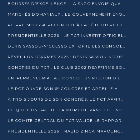
BOURSES D’EXCELLENCE : LA SNPC ENVOIE QUATRE NOUVEAUX TALENTS CONGOLAIS SE FORMER À BAKOU
MARCHÉS DOMANIAUX : LE GOUVERNEMENT ENGAGE LA STRUCTURATION DES TAXES D’ASSAINISSEMENT
PIERRE MOUSSA RECONDUIT À LA TÊTE DU PCT JUSQU’EN 2031
PRÉSIDENTIELLE 2026 : LE PCT INVESTIT OFFICIELLEMENT DENIS SASSOU NGUESSO
DENIS SASSOU-N’GUESSO EXHORTE LES CONGOLAIS À L’UNITÉ ET AU FAIR-PLAY DÉMOCRATIQUE EN 2026
RÉVEILLON D’ARMES 2025 : DENIS SASSOU-N’GUESSO GARANTIT DES ÉLECTIONS 2026 PAISIBLES ET SÉCURISÉES
CONGRÈS DU PCT : LE CLUB 2002 RÉAFFIRME SON SOUTIEN À DENIS SASSOU-N’GUESSO POUR 2026
ENTREPRENEURIAT AU CONGO : UN MILLION D’EUROS POUR FINANCER LES STARTUPS DÈS 2026
LE PCT OUVRE SON 6ᵉ CONGRÈS ET APPELLE À LA CANDIDATURE DE DENIS SASSOU NGUESSO
À TROIS JOURS DE SON CONGRÈS, LE PCT AFFIRME AVOIR ATTEINT TOUS SES OBJECTIFS
CE QUE L’ON SAIT DE LA MORT DE RAVIET CELVIC N’TSIANTSIE
LE COMITÉ CENTRAL DU PCT VALIDE LE RAPPORT DU CONGRÈS ET SOUTIENT DENIS SASSOU N’GUESSO
PRÉSIDENTIELLE 2026 : MABIO ZINGA MAVOUNGOU DÉCLARE SA CANDIDATURE ET CHARGE LE BILAN DU PCT