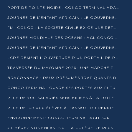
PORT DE POINTE-NOIRE : CONGO TERMINAL ADAPTE SON DRAGAGE AUX SABLES BITUMINEUX
JOURNÉE DE L’ENFANT AFRICAIN : LE GOUVERNEMENT RÉAFFIRME SON ENGAGEMENT POUR L’ACCÈS À L’EAU ET À L’ASSAINISSEMENT
FMI–CONGO : LA SOCIÉTÉ CIVILE EXIGE UNE RÉFORME DE LA FISCALITÉ PÉTROLIÈRE
JOURNÉE MONDIALE DES OCÉANS : AGL CONGO MOBILISE SES COLLABORATEURS POUR LA PRÉSERVATION DE LA BIODIVERSITÉ MARINE
JOURNÉE DE L’ENFANT AFRICAIN : LE GOUVERNEMENT MOBILISÉ POUR L’HYGIÈNE DANS LES ORPHELINATS
LCDE DÉMENT L’OUVERTURE D’UN PORTAIL DE RECRUTEMENT ET APPELLE À LA VIGILANCE
TRAVERSÉE DU MAYOMBE 2026 : UNE MARCHE POUR SENSIBILISER ET DÉPISTER AU DIABÈTE
BRACONNAGE : DEUX PRÉSUMÉS TRAFIQUANTS D’HIPPOPOTAME ÉCROUÉS À BRAZZAVILLE
CONGO TERMINAL OUVRE SES PORTES AUX FUTURS INGÉNIEURS DE L’UCAC-ICAM
PLUS DE 700 SALARIÉS SENSIBILISÉS À LA LUTTE CONTRE LA TUBERCULOSE À CONGO TERMINAL
PLUS DE 149 000 ÉLÈVES À L’ASSAUT DU DERNIER CEPE
ENVIRONNEMENT: CONGO TERMINAL AGIT SUR LE TERRAIN ET FORME LES PLUS JEUNES
« LIBÉREZ NOS ENFANTS » : LA COLÈRE DE PLUSIEURS MÈRES À BRAZZAVILLE CONTRE LA DGSP