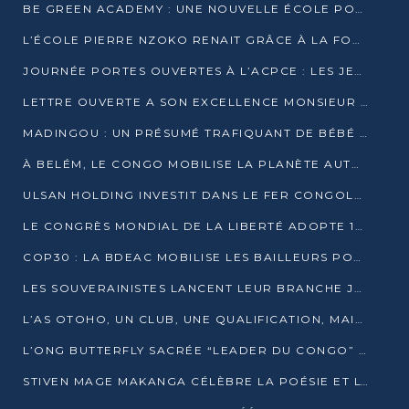
BE GREEN ACADEMY : UNE NOUVELLE ÉCOLE POUR LES MÉTIERS DE L’ÉCOLOGIE À POINTE-NOIRE
L’ÉCOLE PIERRE NZOKO RENAIT GRÂCE À LA FONDATION MUCODEC
JOURNÉE PORTES OUVERTES À L’ACPCE : LES JEUNES EN IMMERSION DANS L’ENTREPRISE
LETTRE OUVERTE A SON EXCELLENCE MONSIEUR DENIS SASSOU NGUESSO, PRESIDENT DE LAREPUBLIQUE DU CONGO
MADINGOU : UN PRÉSUMÉ TRAFIQUANT DE BÉBÉ CHIMPANZÉ FIXÉ SUR SON SORT LE 20 NOVEMBRE
À BELÉM, LE CONGO MOBILISE LA PLANÈTE AUTOUR DU FONDS BLEU POUR LE BASSIN DU CONGO
ULSAN HOLDING INVESTIT DANS LE FER CONGOLAIS
LE CONGRÈS MONDIAL DE LA LIBERTÉ ADOPTE 14 RÉSOLUTIONS HISTORIQUES
COP30 : LA BDEAC MOBILISE LES BAILLEURS POUR LE FONDS BLEU DU BASSIN DU CONGO
LES SOUVERAINISTES LANCENT LEUR BRANCHE JEUNE À BRAZZAVILLE
L’AS OTOHO, UN CLUB, UNE QUALIFICATION, MAIS ENCORE DES DOUTES
L’ONG BUTTERFLY SACRÉE “LEADER DU CONGO” AU PRIX D’EXCELLENCE 2025
STIVEN MAGE MAKANGA CÉLÈBRE LA POÉSIE ET L’HUMAIN AVEC SON RECUEIL “HECTARE”