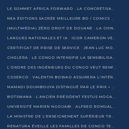
LE SOMMET AFRICA FORWARD : LA CONCRÉTISATION DE PARTENARIATS ÉQUILIBRÉS ET TOURNÉS VERS L’AVENIR ENTRE LE CONTINENT AFRICAIN ET LA FRANCE
NEA ÉDITIONS SACRÉE MEILLEURE BD / COMICS D’AFRIQUE AU KENYA
(MULTIMÉDIA) ZÉRO DROIT DE DOUANE : LA CHINE ET L’AFRIQUE VERS UNE PROXIMITÉ SANS PRÉCÉDENT (PAPIER GÉNÉRAL)
LANGUES NATIONALES ET IA : IGOR CAMERON VEUT ARRIMER LA STRATÉGIE IA À LA LOI SUR LA RECHERCHE
CERTIFICAT DE PRISE DE SERVICE : JEAN LUC MOUTHOU DÉMENT UNE « FAKE NEWS »
CHOLÉRA : LE CONGO INTENSIFIE LA SENSIBILISATION AU MARCHÉ DE TALANGAÏ
L’ORDRE DES INGÉNIEURS DU CONGO VEUT RENFORCER L’ÉTHIQUE ET LA CRÉDIBILITÉ DE LA PROFESSION
COSERCO : VALENTIN BOWAO ASSURERA L’INTÉRIM À LA TÊTE DU BUREAU EXÉCUTIF NATIONAL
MAMADI DOUMBOUYA DISTINGUÉ PAR LE PRIX « SUPER GRAND BÂTISSEUR BABACAR N’DIAYE »
BOTSWANA : L’ANCIEN PRÉSIDENT FESTUS MOGAE EST MORT À 86 ANS
UNIVERSITÉ MARIEN NGOUABI : ALFRED ROMUALD NGUYA POATY SOUTIENT UNE THÈSE SUR LE PARADOXE DE LA CROISSANCE EN ZONE CEMAC
LA MINISTRE DE L’ENSEIGNEMENT SUPÉRIEUR TRACE SA FEUILLE DE ROUTE
RENATURA ÉVEILLE LES FAMILLES DE CONGO TERMINAL À LA PROTECTION DE L’ENVIRONNEMENT