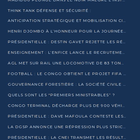
THINK TANK DÉFENSE ET SÉCURITÉ :
ANTICIPATION STRATÉGIQUE ET MOBILISATION CITOYENNE POUR NOTRE SOUVERAINETÉ NATIONALE
HENRI DJOMBO À L’HONNEUR POUR LA JOURNÉE MONDIALE DU THÉÂTRE
PRÉSIDENTIELLE : DESTIN GAVET REJETTE LES RÉSULTATS ET APPELLE À UN DIALOGUE NATIONAL
ENSEIGNEMENT : L’ENFICE LANCE LE RECRUTEMENT DE SA PREMIÈRE PROMOTION DE PROFESSEURS DES ÉCOLES
AGL MET SUR RAIL UNE LOCOMOTIVE DE 83 TONNES À POINTE-NOIRE
FOOTBALL : LE CONGO OBTIENT LE PROJET FIFA ARENA POUR SES 15 DÉPARTEMENTS
GOUVERNANCE FORESTIÈRE : LA SOCIÉTÉ CIVILE CONGOLAISE AFFICHE SES PRIORITÉS POUR 2026
QUELS SONT LES “PREMIERS MINISTRABLES” ?
CONGO TERMINAL DÉCHARGE PLUS DE 900 VÉHICULES EN QUELQUES HEURES
PRÉSIDENTIELLE : DAVE MAFOULA CONTESTE LES RÉSULTATS PROVISOIRES
LA DGSP ANNONCE UNE RÉPRESSION PLUS STRICTE CONTRE LES MOTO-TAXIS
PRÉSIDENTIELLE : LA CNEI TRANSMET LES RÉSULTATS PROVISOIRES À LA COUR CONSTITUTIONNELLE