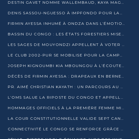
DESTIN GAVET NOMME WALLEMBAUD, KAYA MAGANE, BOUDZIKA ET MBOUSSA-ELLAH AUX COMMANDES DE SA CAMPAGNE
DENIS SASSOU-NGUESSO À IMPFONDO POUR LANCER LE CORRIDOR 13
FIRMIN AYESSA INHUMÉ À ONDZA DANS L’ÉMOTION ET LE RECUEILLEMENT
BASSIN DU CONGO : LES ÉTATS FORESTIERS MISENT SUR LES MARCHÉS CARBONE
LES SAGES DE MOUYONDZI APPELLENT À VOTER DENIS SASSOU-NGUESSO
LE CLUB 2002-PUR SE MOBILISE POUR LA CAMPAGNE
JOSEPH KIGNOUMBI KIA MBOUNGOU À L’ÉCOUTE DE TALANGAÏ
DÉCÈS DE FIRMIN AYESSA : DRAPEAUX EN BERNE LUNDI
PR. AIMÉ CHRISTIAN KAYATH : UN PARCOURS AU SERVICE DE LA RECHERCHE ET DE L’INNOVATION
L’OMS SALUE LA RIPOSTE DU CONGO ET APPELLE À DES RÉFORMES DURABLES
HOMMAGES OFFICIELS À LA PREMIÈRE FEMME MINISTRE DU CONGO
LA COUR CONSTITUTIONNELLE VALIDE SEPT CANDIDATURES POUR LA PRÉSIDENTIELLE
CONNECTIVITÉ LE CONGO SE RENFORCE GRÂCE AU CÂBLE 2AFRICA