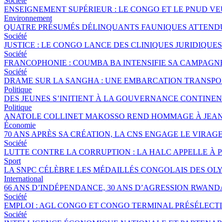
Société
ENSEIGNEMENT SUPÉRIEUR : LE CONGO ET LE PNUD V
Environnement
QUATRE PRÉSUMÉS DÉLINQUANTS FAUNIQUES ATTENDUS
Société
JUSTICE : LE CONGO LANCE DES CLINIQUES JURIDIQU
Société
FRANCOPHONIE : COUMBA BA INTENSIFIE SA CAMPAGNE 
Société
DRAME SUR LA SANGHA : UNE EMBARCATION TRANSPORT
Politique
DES JEUNES S’INITIENT À LA GOUVERNANCE CONTINE
Politique
ANATOLE COLLINET MAKOSSO REND HOMMAGE À JEAN
Économie
70 ANS APRÈS SA CRÉATION, LA CNS ENGAGE LE VIRAGE
Société
LUTTE CONTRE LA CORRUPTION : LA HALC APPELLE À 
Sport
LA SNPC CÉLÈBRE LES MÉDAILLÉS CONGOLAIS DES OL
International
66 ANS D’INDÉPENDANCE, 30 ANS D’AGRESSION RWANDA
Société
EMPLOI : AGL CONGO ET CONGO TERMINAL PRÉSÉLECTI
Société