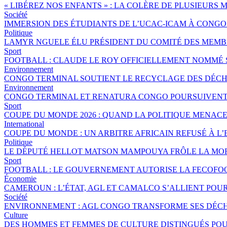
« LIBÉREZ NOS ENFANTS » : LA COLÈRE DE PLUSIEURS
Société
IMMERSION DES ÉTUDIANTS DE L’UCAC-ICAM À CONG
Politique
LAMYR NGUELE ÉLU PRÉSIDENT DU COMITÉ DES MEMB
Sport
FOOTBALL : CLAUDE LE ROY OFFICIELLEMENT NOMMÉ
Environnement
CONGO TERMINAL SOUTIENT LE RECYCLAGE DES DÉCHE
Environnement
CONGO TERMINAL ET RENATURA CONGO POURSUIVENT 
Sport
COUPE DU MONDE 2026 : QUAND LA POLITIQUE MENAC
International
COUPE DU MONDE : UN ARBITRE AFRICAIN REFUSÉ À L’
Politique
LE DÉPUTÉ HELLOT MATSON MAMPOUYA FRÔLE LA MOR
Sport
FOOTBALL : LE GOUVERNEMENT AUTORISE LA FECOFOO
Économie
CAMEROUN : L’ÉTAT, AGL ET CAMALCO S’ALLIENT POU
Société
ENVIRONNEMENT : AGL CONGO TRANSFORME SES DÉCH
Culture
DES HOMMES ET FEMMES DE CULTURE DISTINGUÉS P