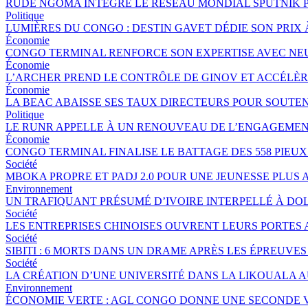
RUDE NGOMA INTÈGRE LE RÉSEAU MONDIAL SPUTNIK 
Politique
LUMIÈRES DU CONGO : DESTIN GAVET DÉDIE SON PRIX 
Économie
CONGO TERMINAL RENFORCE SON EXPERTISE AVEC NE
Économie
L’ARCHER PREND LE CONTRÔLE DE GINOV ET ACCÉLÈ
Économie
LA BEAC ABAISSE SES TAUX DIRECTEURS POUR SOUTE
Politique
LE RUNR APPELLE À UN RENOUVEAU DE L’ENGAGEMEN
Économie
CONGO TERMINAL FINALISE LE BATTAGE DES 558 PIEU
Société
MBOKA PROPRE ET PADJ 2.0 POUR UNE JEUNESSE PLU
Environnement
UN TRAFIQUANT PRÉSUMÉ D’IVOIRE INTERPELLÉ À DOL
Société
LES ENTREPRISES CHINOISES OUVRENT LEURS PORTES
Société
SIBITI : 6 MORTS DANS UN DRAME APRÈS LES ÉPREUVES
Société
LA CRÉATION D’UNE UNIVERSITÉ DANS LA LIKOUALA 
Environnement
ÉCONOMIE VERTE : AGL CONGO DONNE UNE SECONDE V