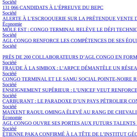
Société
131 066 CANDIDATS À L’ÉPREUVE DU BEPC
Société
ALERTE À L’ESCROQUERIE SUR LA PRÉTENDUE VENTE 
Économie
MÔLE EST : CONGO TERMINAL RELÈVE LE DÉFI TECHNI
Société
AGL CONGO RENFORCE LES COMPÉTENCES DE SES ÉQUIP
Société
PRÈS DE 200 COLLABORATEURS D’AGL CONGO EN FORM
Société
FRAUDE À LA SIMBOX : L’ARPCE DÉMANTÈLE UN RÉSE
Société
CONGO TERMINAL ET LE SAMU SOCIAL POINTE-NOIRE
Société
ENSEIGNEMENT SUPÉRIEUR : L’UNICEF VEUT RENFORC
Société
CARBURANT : LE PARADOXE D’UN PAYS PÉTROLIER CO
Société
MAIXENT RAOUL OMINGA ÉLEVÉ AU RANG DE CHEVALIER
Économie
AGL CONGO OUVRE SES PORTES AUX FUTURS TALENTS 
Société
ÉTIENNE PAKA CONFIRMÉ À LA TÊTE DE L’INSTITUT G