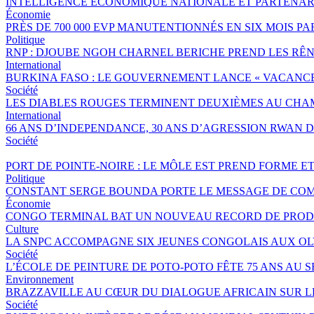
INTELLIGENCE ÉCONOMIQUE NATIONALE ET PARTENAR
Économie
PRÈS DE 700 000 EVP MANUTENTIONNÉS EN SIX MOIS 
Politique
RNP : DJOUBE NGOH CHARNEL BERICHE PREND LES RÊN
International
BURKINA FASO : LE GOUVERNEMENT LANCE « VACANCES 
Société
LES DIABLES ROUGES TERMINENT DEUXIÈMES AU CHA
International
66 ANS D’INDEPENDANCE, 30 ANS D’AGRESSION RWAN DA
Société
PORT DE POINTE-NOIRE : LE MÔLE EST PREND FORME E
Politique
CONSTANT SERGE BOUNDA PORTE LE MESSAGE DE COM
Économie
CONGO TERMINAL BAT UN NOUVEAU RECORD DE PRODU
Culture
LA SNPC ACCOMPAGNE SIX JEUNES CONGOLAIS AUX O
Société
L’ÉCOLE DE PEINTURE DE POTO-POTO FÊTE 75 ANS AU 
Environnement
BRAZZAVILLE AU CŒUR DU DIALOGUE AFRICAIN SUR 
Société