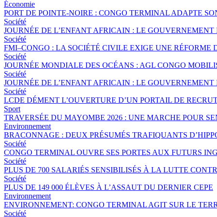
Économie
PORT DE POINTE-NOIRE : CONGO TERMINAL ADAPTE S
Société
JOURNÉE DE L’ENFANT AFRICAIN : LE GOUVERNEMENT 
Société
FMI–CONGO : LA SOCIÉTÉ CIVILE EXIGE UNE RÉFORME 
Société
JOURNÉE MONDIALE DES OCÉANS : AGL CONGO MOBILI
Société
JOURNÉE DE L’ENFANT AFRICAIN : LE GOUVERNEMENT 
Société
LCDE DÉMENT L’OUVERTURE D’UN PORTAIL DE RECRUT
Sport
TRAVERSÉE DU MAYOMBE 2026 : UNE MARCHE POUR SEN
Environnement
BRACONNAGE : DEUX PRÉSUMÉS TRAFIQUANTS D’HIPP
Société
CONGO TERMINAL OUVRE SES PORTES AUX FUTURS ING
Société
PLUS DE 700 SALARIÉS SENSIBILISÉS À LA LUTTE CO
Société
PLUS DE 149 000 ÉLÈVES À L’ASSAUT DU DERNIER CEPE
Environnement
ENVIRONNEMENT: CONGO TERMINAL AGIT SUR LE TERR
Société