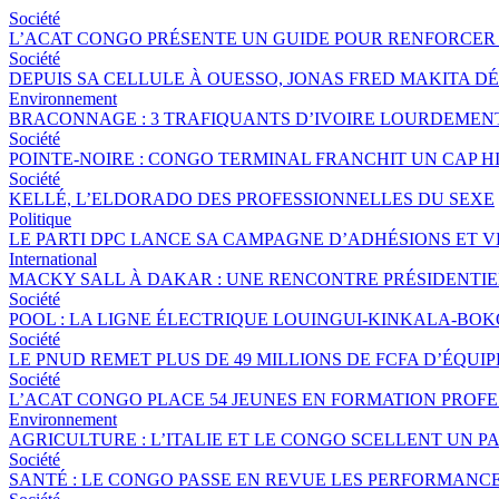
Société
L’ACAT CONGO PRÉSENTE UN GUIDE POUR RENFORCER 
Société
DEPUIS SA CELLULE À OUESSO, JONAS FRED MAKITA DÉ
Environnement
BRACONNAGE : 3 TRAFIQUANTS D’IVOIRE LOURDEME
Société
POINTE-NOIRE : CONGO TERMINAL FRANCHIT UN CAP 
Société
KELLÉ, L’ELDORADO DES PROFESSIONNELLES DU SEXE
Politique
LE PARTI DPC LANCE SA CAMPAGNE D’ADHÉSIONS ET 
International
MACKY SALL À DAKAR : UNE RENCONTRE PRÉSIDENTIEL
Société
POOL : LA LIGNE ÉLECTRIQUE LOUINGUI-KINKALA-BOK
Société
LE PNUD REMET PLUS DE 49 MILLIONS DE FCFA D’ÉQU
Société
L’ACAT CONGO PLACE 54 JEUNES EN FORMATION PROF
Environnement
AGRICULTURE : L’ITALIE ET LE CONGO SCELLENT UN
Société
SANTÉ : LE CONGO PASSE EN REVUE LES PERFORMANCE