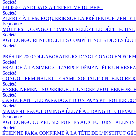
Société
131 066 CANDIDATS À L’ÉPREUVE DU BEPC
Société
ALERTE À L’ESCROQUERIE SUR LA PRÉTENDUE VENTE 
Économie
MÔLE EST : CONGO TERMINAL RELÈVE LE DÉFI TECHNI
Société
AGL CONGO RENFORCE LES COMPÉTENCES DE SES ÉQUIP
Société
PRÈS DE 200 COLLABORATEURS D’AGL CONGO EN FORM
Société
FRAUDE À LA SIMBOX : L’ARPCE DÉMANTÈLE UN RÉSE
Société
CONGO TERMINAL ET LE SAMU SOCIAL POINTE-NOIRE
Société
ENSEIGNEMENT SUPÉRIEUR : L’UNICEF VEUT RENFORC
Société
CARBURANT : LE PARADOXE D’UN PAYS PÉTROLIER CO
Société
MAIXENT RAOUL OMINGA ÉLEVÉ AU RANG DE CHEVALIER
Économie
AGL CONGO OUVRE SES PORTES AUX FUTURS TALENTS 
Société
ÉTIENNE PAKA CONFIRMÉ À LA TÊTE DE L’INSTITUT G