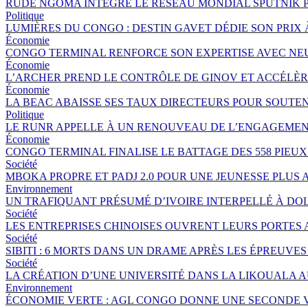
RUDE NGOMA INTÈGRE LE RÉSEAU MONDIAL SPUTNIK 
Politique
LUMIÈRES DU CONGO : DESTIN GAVET DÉDIE SON PRIX 
Économie
CONGO TERMINAL RENFORCE SON EXPERTISE AVEC NE
Économie
L’ARCHER PREND LE CONTRÔLE DE GINOV ET ACCÉLÈ
Économie
LA BEAC ABAISSE SES TAUX DIRECTEURS POUR SOUTE
Politique
LE RUNR APPELLE À UN RENOUVEAU DE L’ENGAGEMEN
Économie
CONGO TERMINAL FINALISE LE BATTAGE DES 558 PIEU
Société
MBOKA PROPRE ET PADJ 2.0 POUR UNE JEUNESSE PLU
Environnement
UN TRAFIQUANT PRÉSUMÉ D’IVOIRE INTERPELLÉ À DOL
Société
LES ENTREPRISES CHINOISES OUVRENT LEURS PORTES
Société
SIBITI : 6 MORTS DANS UN DRAME APRÈS LES ÉPREUVES
Société
LA CRÉATION D’UNE UNIVERSITÉ DANS LA LIKOUALA 
Environnement
ÉCONOMIE VERTE : AGL CONGO DONNE UNE SECONDE V