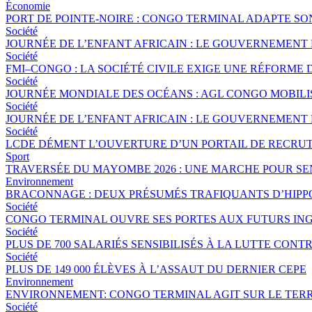
Économie
PORT DE POINTE-NOIRE : CONGO TERMINAL ADAPTE S
Société
JOURNÉE DE L’ENFANT AFRICAIN : LE GOUVERNEMENT 
Société
FMI–CONGO : LA SOCIÉTÉ CIVILE EXIGE UNE RÉFORME 
Société
JOURNÉE MONDIALE DES OCÉANS : AGL CONGO MOBILI
Société
JOURNÉE DE L’ENFANT AFRICAIN : LE GOUVERNEMENT 
Société
LCDE DÉMENT L’OUVERTURE D’UN PORTAIL DE RECRUT
Sport
TRAVERSÉE DU MAYOMBE 2026 : UNE MARCHE POUR SEN
Environnement
BRACONNAGE : DEUX PRÉSUMÉS TRAFIQUANTS D’HIPP
Société
CONGO TERMINAL OUVRE SES PORTES AUX FUTURS ING
Société
PLUS DE 700 SALARIÉS SENSIBILISÉS À LA LUTTE CO
Société
PLUS DE 149 000 ÉLÈVES À L’ASSAUT DU DERNIER CEPE
Environnement
ENVIRONNEMENT: CONGO TERMINAL AGIT SUR LE TERR
Société