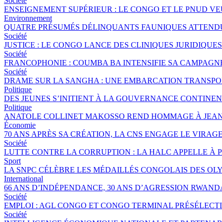
Société
ENSEIGNEMENT SUPÉRIEUR : LE CONGO ET LE PNUD V
Environnement
QUATRE PRÉSUMÉS DÉLINQUANTS FAUNIQUES ATTENDUS
Société
JUSTICE : LE CONGO LANCE DES CLINIQUES JURIDIQU
Société
FRANCOPHONIE : COUMBA BA INTENSIFIE SA CAMPAGNE 
Société
DRAME SUR LA SANGHA : UNE EMBARCATION TRANSPORT
Politique
DES JEUNES S’INITIENT À LA GOUVERNANCE CONTINE
Politique
ANATOLE COLLINET MAKOSSO REND HOMMAGE À JEAN
Économie
70 ANS APRÈS SA CRÉATION, LA CNS ENGAGE LE VIRAGE
Société
LUTTE CONTRE LA CORRUPTION : LA HALC APPELLE À 
Sport
LA SNPC CÉLÈBRE LES MÉDAILLÉS CONGOLAIS DES OL
International
66 ANS D’INDÉPENDANCE, 30 ANS D’AGRESSION RWANDA
Société
EMPLOI : AGL CONGO ET CONGO TERMINAL PRÉSÉLECTI
Société