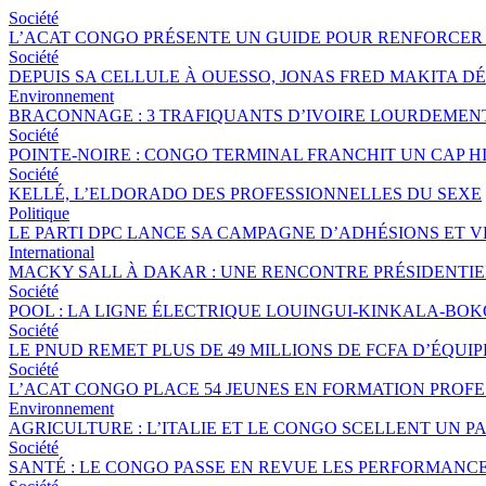
Société
L’ACAT CONGO PRÉSENTE UN GUIDE POUR RENFORCER 
Société
DEPUIS SA CELLULE À OUESSO, JONAS FRED MAKITA DÉ
Environnement
BRACONNAGE : 3 TRAFIQUANTS D’IVOIRE LOURDEME
Société
POINTE-NOIRE : CONGO TERMINAL FRANCHIT UN CAP 
Société
KELLÉ, L’ELDORADO DES PROFESSIONNELLES DU SEXE
Politique
LE PARTI DPC LANCE SA CAMPAGNE D’ADHÉSIONS ET 
International
MACKY SALL À DAKAR : UNE RENCONTRE PRÉSIDENTIEL
Société
POOL : LA LIGNE ÉLECTRIQUE LOUINGUI-KINKALA-BOK
Société
LE PNUD REMET PLUS DE 49 MILLIONS DE FCFA D’ÉQU
Société
L’ACAT CONGO PLACE 54 JEUNES EN FORMATION PROF
Environnement
AGRICULTURE : L’ITALIE ET LE CONGO SCELLENT UN
Société
SANTÉ : LE CONGO PASSE EN REVUE LES PERFORMANCE