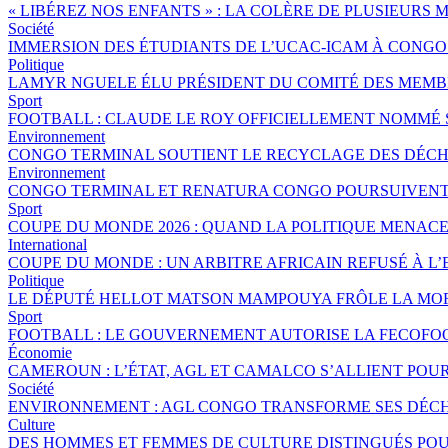
« LIBÉREZ NOS ENFANTS » : LA COLÈRE DE PLUSIEURS
Société
IMMERSION DES ÉTUDIANTS DE L’UCAC-ICAM À CONG
Politique
LAMYR NGUELE ÉLU PRÉSIDENT DU COMITÉ DES MEMB
Sport
FOOTBALL : CLAUDE LE ROY OFFICIELLEMENT NOMMÉ
Environnement
CONGO TERMINAL SOUTIENT LE RECYCLAGE DES DÉCHE
Environnement
CONGO TERMINAL ET RENATURA CONGO POURSUIVENT 
Sport
COUPE DU MONDE 2026 : QUAND LA POLITIQUE MENAC
International
COUPE DU MONDE : UN ARBITRE AFRICAIN REFUSÉ À L’
Politique
LE DÉPUTÉ HELLOT MATSON MAMPOUYA FRÔLE LA MOR
Sport
FOOTBALL : LE GOUVERNEMENT AUTORISE LA FECOFOO
Économie
CAMEROUN : L’ÉTAT, AGL ET CAMALCO S’ALLIENT POU
Société
ENVIRONNEMENT : AGL CONGO TRANSFORME SES DÉCH
Culture
DES HOMMES ET FEMMES DE CULTURE DISTINGUÉS P