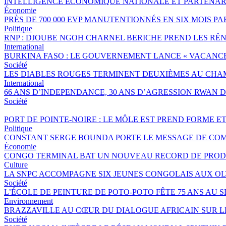
INTELLIGENCE ÉCONOMIQUE NATIONALE ET PARTENAR
Économie
PRÈS DE 700 000 EVP MANUTENTIONNÉS EN SIX MOIS 
Politique
RNP : DJOUBE NGOH CHARNEL BERICHE PREND LES RÊN
International
BURKINA FASO : LE GOUVERNEMENT LANCE « VACANCES 
Société
LES DIABLES ROUGES TERMINENT DEUXIÈMES AU CHA
International
66 ANS D’INDEPENDANCE, 30 ANS D’AGRESSION RWAN DA
Société
PORT DE POINTE-NOIRE : LE MÔLE EST PREND FORME E
Politique
CONSTANT SERGE BOUNDA PORTE LE MESSAGE DE COM
Économie
CONGO TERMINAL BAT UN NOUVEAU RECORD DE PRODU
Culture
LA SNPC ACCOMPAGNE SIX JEUNES CONGOLAIS AUX O
Société
L’ÉCOLE DE PEINTURE DE POTO-POTO FÊTE 75 ANS AU 
Environnement
BRAZZAVILLE AU CŒUR DU DIALOGUE AFRICAIN SUR 
Société