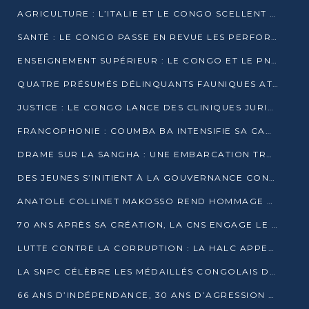
AGRICULTURE : L’ITALIE ET LE CONGO SCELLENT UN PARTENARIAT POUR UNE PRODUCTION LOCALE DURABLE
SANTÉ : LE CONGO PASSE EN REVUE LES PERFORMANCES DE SES HÔPITAUX À MI-PARCOURS
ENSEIGNEMENT SUPÉRIEUR : LE CONGO ET LE PNUD VEULENT RAPPROCHER LA FORMATION UNIVERSITAIRE DES BESOINS DU MARCHÉ DE L’EMPLOI
QUATRE PRÉSUMÉS DÉLINQUANTS FAUNIQUES ATTENDUS DEVANT LA JUSTICE POUR TRAFIC D’IVOIRE
JUSTICE : LE CONGO LANCE DES CLINIQUES JURIDIQUES POUR RAPPROCHER LE DROIT DES CITOYENS
FRANCOPHONIE : COUMBA BA INTENSIFIE SA CAMPAGNE POUR LA SUCCESSION À LA TÊTE DE L’OIF
DRAME SUR LA SANGHA : UNE EMBARCATION TRANSPORTANT DES FIDÈLES DE « NZAMBÉ YA L’HUILE » FAIT NAUFRAGE À OUESSO
DES JEUNES S’INITIENT À LA GOUVERNANCE CONTINENTALE À BRAZZAVILLE
ANATOLE COLLINET MAKOSSO REND HOMMAGE À JEAN-PAUL PIGASSE
70 ANS APRÈS SA CRÉATION, LA CNS ENGAGE LE VIRAGE DE LA DIGITALISATION
LUTTE CONTRE LA CORRUPTION : LA HALC APPELLE À PASSER DES DISCOURS AUX ACTES
LA SNPC CÉLÈBRE LES MÉDAILLÉS CONGOLAIS DES OLYMPIADES PANAFRICAINES DE MATHÉMATIQUES 2026
66 ANS D’INDÉPENDANCE, 30 ANS D’AGRESSION RWANDAISE : 4 PRÉSIDENCES, UN ÉCHEC COLLECTIF