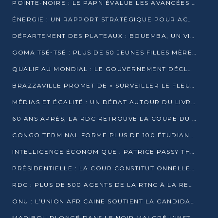
POINTE-NOIRE : LE PAPN ÉVALUE LES AVANCÉES DU MÔLE EST
ÉNERGIE : UN RAPPORT STRATÉGIQUE POUR ACCÉLÉRER LA TRANSITION AU CONGO
DÉPARTEMENT DES PLATEAUX : BOUEMBA, UN VIVIER ÉCONOMIQUE PRÊT À EXPLOSER
GOMA TSÉ-TSÉ : PLUS DE 50 JEUNES FILLES MÈRES SENSIBILISÉES À LA SANTÉ SEXUELLE
QUALIF AU MONDIAL : LE GOUVERNEMENT DÉCLARE LA JOURNÉE DU 1ER AVRIL 2026 CHÔMÉE ET PAYÉE
BRAZZAVILLE PROMET DE « SURVEILLER LE FLEUVE » APRÈS LA QUALIFICATION DE LA RDC AU MONDIAL
MÉDIAS ET ÉGALITÉ : UN DÉBAT AUTOUR DU LIVRE « CES FEMMES QUI REPRENNENT LE POUVOIR SUR LEUR VIE »
60 ANS APRÈS, LA RDC RETROUVE LA COUPE DU MONDE
CONGO TERMINAL FORME PLUS DE 100 ÉTUDIANTS AUX TECHNIQUES D’EMBAUCHE
INTELLIGENCE ÉCONOMIQUE : PATRICE PASSY THÉORISE UNE STRATÉGIE ADAPTÉE AUX CONTEXTES FRAGMENTÉS
PRÉSIDENTIELLE : LA COUR CONSTITUTIONNELLE CONFIRME LA VICTOIRE DE SASSOU NGUESSO AVEC 94,90 % DES SUFFRAGES
RDC : PLUS DE 500 AGENTS DE LA RTNC À LA RETRAITE, UNE PAGE SE TOURNE
ONU : L’UNION AFRICAINE SOUTIENT LA CANDIDATURE DE MACKY SALL
MADIBOU PLONGÉ DANS LE NOIR MALGRÉ L’INSTALLATION D’UN NOUVEAU TRANSFORMATEUR