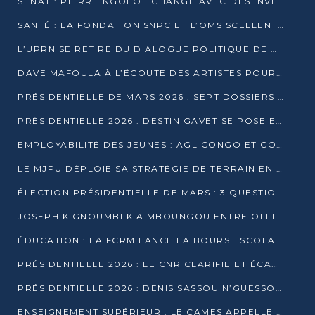
SÉNAT : PIERRE NGOLO ÉCHANGE AVEC DES INVESTISSEURS DU NUMÉRIQUE
SANTÉ : LA FONDATION SNPC ET L’OMS SCELLENT UN PARTENARIAT STRATÉGIQUE DE TROIS ANS
L’UPRN SE RETIRE DU DIALOGUE POLITIQUE DE DJAMBALA : TENSIONS DANS LE PRÉ-ÉLECTORAL CONGOLAIS
DAVE MAFOULA À L’ÉCOUTE DES ARTISTES POUR REDÉFINIR SA POLITIQUE CULTURELLE
PRÉSIDENTIELLE DE MARS 2026 : SEPT DOSSIERS DE CANDIDATURE ENREGISTRÉS À LA CLÔTURE DES DÉPÔTS
PRÉSIDENTIELLE 2026 : DESTIN GAVET SE POSE EN CANDIDAT DU « RAS-LE-BOL »
EMPLOYABILITÉ DES JEUNES : AGL CONGO ET CONGO TERMINAL S’ALLIENT À UCAC-ICAM
LE MJPU DÉPLOIE SA STRATÉGIE DE TERRAIN EN FAVEUR DE DSN
ÉLECTION PRÉSIDENTIELLE DE MARS : 3 QUESTIONS À UN EXPERT CONGOLAIS DE LA CYBERSÉCURITÉ
JOSEPH KIGNOUMBI KIA MBOUNGOU ENTRE OFFICIELLEMENT EN COURSE POUR LA PRÉSIDENTIELLE
ÉDUCATION : LA FCRM LANCE LA BOURSE SCOLAIRE FRANCINE-NTOUMI POUR PROMOUVOIR LES FILIÈRES SCIENTIFIQUES
PRÉSIDENTIELLE 2026 : LE CNR CLARIFIE ET ÉCARTE LA CANDIDATURE DU PASTEUR NTUMI
PRÉSIDENTIELLE 2026 : DENIS SASSOU N’GUESSO ANNONCE OFFICIELLEMENT SA CANDIDATURE
ENSEIGNEMENT SUPÉRIEUR : LE CAMES APPELLE À UNE UNIVERSITÉ AFRICAINE AXÉE SUR L’EMPLOYABILITÉ