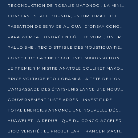
RECONDUCTION DE ROSALIE MATONDO : LA MINISTRE PROMET D’ACCÉLÉRER LE TRAITEMENT DES DOSSIERS ET DE RELEVER DE NOUVEAUX DÉFIS
CONSTANT SERGE BOUNDA, UN DIPLOMATE CHEVRONNÉ AUX COMMANDES DES AFFAIRES ÉTRANGÈRES
PASSATION DE SERVICE AU QUAI D’ORSAY CONGOLAIS : GAKOSSO PASSE LE FLAMBEAU À BOUNDA
PAPA WEMBA HONORÉ EN CÔTE D’IVOIRE, UNE RUE PORTE DÉSORMAIS SON NOM
PALUDISME : TBC DISTRIBUE DES MOUSTIQUAIRES DANS DEUX CSI DE BRAZZAVILLE
CONSEIL DE CABINET : COLLINET MAKOSSO DONNE SES DERNIÈRES ORIENTATIONS
LE PREMIER MINISTRE ANATOLE COLLINET MAKOSSO DÉMISSIONNE AVEC SON GOUVERNEMENT
BRICE VOLTAIRE ETOU OBAMI À LA TÊTE DE L’ONEC-C POUR TROIS ANS
L’AMBASSADE DES ÉTATS-UNIS LANCE UNE NOUVELLE COHORTE DU PROGRAMME ACCESS MICRO-SCHOLARSHIP
GOUVERNEMENT JUSTE APRÈS L’INVESTITURE
TOTAL ENERGIES ANNONCE UNE NOUVELLE DÉCOUVERTE D’HYDROCARBURES SUR LE PERMIS MOHO AU LARGE DU CONGO
HUAWEI ET LA RÉPUBLIQUE DU CONGO ACCÉLÈRENT LEUR PARTENARIAT
BIODIVERSITÉ : LE PROJET EARTHRANGER S’ACHÈVE, MAIS LES DÉFIS DEMEURENT