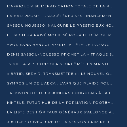
L’AFRIQUE VISE L’ÉRADICATION TOTALE DE LA POLIOMYÉLITE D’ICI 2026
LA BAD PROMET D’ACCÉLÉRER SES FINANCEMENTS AVEC LE MINISTÈRE DE L’ASSAINISSEMENT
SASSOU NGUESSO INAUGURE LE PRESTIGIEUX HÔTEL KEMPINSKI BRAZZAVILLE
LE SECTEUR PRIVÉ MOBILISÉ POUR LE DÉPLOIEMENT DE 19 MINI-CENTRALES SOLAIRES
YVON SANA BANGUI PREND LA TÊTE DE L’ASSOCIATION DES BANQUES CENTRALES AFRICAINES
DENIS SASSOU-NGUESSO PROMET LA « TRAQUE SANS RELÂCHE » DU GRAND BANDITISME
13 MILITAIRES CONGOLAIS DIPLÔMÉS EN MAINTENANCE INDUSTRIELLE APRÈS TROIS ANS DE FORMATION À L’UNIVERSITÉ MARIEN-NGOUABI
« BÂTIR, SERVIR, TRANSMETTRE » : LE NOUVEL OUVRAGE QUI INTERPELLE LES COLLECTIVITÉS
SYMPOSIUM DE L’ABCA : L’AFRIQUE PLAIDE POUR UN FINANCEMENT CLIMATIQUE ÉQUITABLE
TAEKWONDO : DEUX JUNIORS CONGOLAIS À LA FINALE D’OPEN SYRIES 2025 À ABIDJAN
KINTELÉ, FUTUR HUB DE LA FORMATION FOOTBALLISTIQUE AFRICAINE ?
LA LISTE DES HÔPITAUX GÉNÉRAUX S’ALLONGE AU CONGO
JUSTICE : OUVERTURE DE LA SESSION CRIMINELLE À BRAZZAVILLE AVEC 52 DOSSIERS AU RÔLE