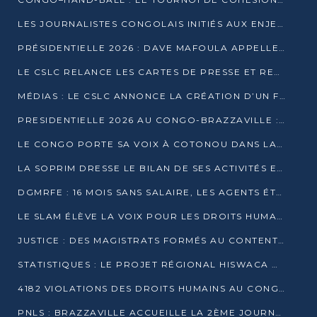
LES JOURNALISTES CONGOLAIS INITIÉS AUX ENJEUX DE L’ÉCONOMIE BLEUE
PRÉSIDENTIELLE 2026 : DAVE MAFOULA APPELLE LES CONGOLAIS À UN « NOUVEAU DÉPART »
LE CSLC RELANCE LES CARTES DE PRESSE ET RECONNAÎT OFFICIELLEMENT LES MÉDIAS EN LIGNE
MÉDIAS : LE CSLC ANNONCE LA CRÉATION D’UN FONDS D’APPUI À LA PRESSE
PRESIDENTIELLE 2026 AU CONGO-BRAZZAVILLE : UN CASTING ÉLARGI
LE CONGO PORTE SA VOIX À COTONOU DANS LA LUTTE CONTRE LA TUBERCULOSE
LA SOPRIM DRESSE LE BILAN DE SES ACTIVITÉS ET FIXE DE NOUVELLES PRIORITÉS
DGMRFE : 16 MOIS SANS SALAIRE, LES AGENTS ÉTOUFFENT DANS LE SILENCE
LE SLAM ÉLÈVE LA VOIX POUR LES DROITS HUMAINS À BRAZZAVILLE
JUSTICE : DES MAGISTRATS FORMÉS AU CONTENTIEUX DE LA PROPRIÉTÉ INTELLECTUELLE
STATISTIQUES : LE PROJET RÉGIONAL HISWACA OFFICIELLEMENT LANCÉ AU CONGO
4182 VIOLATIONS DES DROITS HUMAINS AU CONGO EN 2025 SELON LE CAD
PNLS : BRAZZAVILLE ACCUEILLE LA 2ÈME JOURNÉE SCIENTIFIQUE SUR LE VIH/SIDA