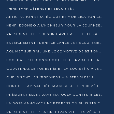
THINK TANK DÉFENSE ET SÉCURITÉ :
ANTICIPATION STRATÉGIQUE ET MOBILISATION CITOYENNE POUR NOTRE SOUVERAINETÉ NATIONALE
HENRI DJOMBO À L’HONNEUR POUR LA JOURNÉE MONDIALE DU THÉÂTRE
PRÉSIDENTIELLE : DESTIN GAVET REJETTE LES RÉSULTATS ET APPELLE À UN DIALOGUE NATIONAL
ENSEIGNEMENT : L’ENFICE LANCE LE RECRUTEMENT DE SA PREMIÈRE PROMOTION DE PROFESSEURS DES ÉCOLES
AGL MET SUR RAIL UNE LOCOMOTIVE DE 83 TONNES À POINTE-NOIRE
FOOTBALL : LE CONGO OBTIENT LE PROJET FIFA ARENA POUR SES 15 DÉPARTEMENTS
GOUVERNANCE FORESTIÈRE : LA SOCIÉTÉ CIVILE CONGOLAISE AFFICHE SES PRIORITÉS POUR 2026
QUELS SONT LES “PREMIERS MINISTRABLES” ?
CONGO TERMINAL DÉCHARGE PLUS DE 900 VÉHICULES EN QUELQUES HEURES
PRÉSIDENTIELLE : DAVE MAFOULA CONTESTE LES RÉSULTATS PROVISOIRES
LA DGSP ANNONCE UNE RÉPRESSION PLUS STRICTE CONTRE LES MOTO-TAXIS
PRÉSIDENTIELLE : LA CNEI TRANSMET LES RÉSULTATS PROVISOIRES À LA COUR CONSTITUTIONNELLE