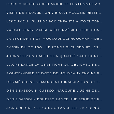
L’OFC CUVETTE-OUEST MOBILISE LES FEMMES POUR ACCUEILLIR LE PRÉSIDENT DE LA RÉPUBLIQUE
VISITE DE TRAVAIL : UN VIBRANT ACCUEIL RÉSERVÉ À DENIS SASSOU-N’GUESSO PAR L’ASSOCIATION « LES AMIS DE WOMO »
LÉKOUMOU : PLUS DE 900 ENFANTS AUTOCHTONES REÇOIVENT DES KITS SCOLAIRES GRÂCE À L’ESPACE OPOKO
PASCAL TSATY-MABIALA ÉLU PRÉSIDENT DU CONSEIL NATIONAL DE L’UPADS
LA SECTION 1-PCT MOUKOUNDZI NGOUAKA MOBILISE 100 000 FCFA POUR LE 6ᵉ CONGRÈS DU PARTI
BASSIN DU CONGO : LE FONDS BLEU SÉDUIT LES BAILLEURS À BELÉM
JOURNÉE MONDIALE DE LA QUALITÉ : AGL CONGO FORME ET SENSIBILISE LES JEUNES TALENTS
L’ACPE LANCE LA CERTIFICATION OBLIGATOIRE DES CONTRATS DE TRAVAIL DES TRANSPORTEURS
POINTE-NOIRE SE DOTE DE NOUVEAUX ENGINS POUR L’ASSAINISSEMENT ET L’ENTRETIEN ROUTIER
DES MÉDECINS DEMANDENT L’INSCRIPTION DU TRAITEMENT DU PIED-BOT DANS LES CURSUS UNIVERSITAIRES
DÉNIS SASSOU N’GUESSO INAUGURE L’USINE DE VALORISATION DU GAZ ASSOCIÉ
DENIS SASSOU-N’GUESSO LANCE UNE SÉRIE DE PROJETS DANS LE KOUILOU
AGRICULTURE : LE CONGO LANCE LES ZAP D’INONI ET YONO