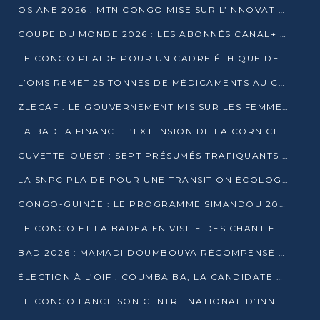
OSIANE 2026 : MTN CONGO MISE SUR L’INNOVATION POUR RELEVER LES DÉFIS AFRICAINS
COUPE DU MONDE 2026 : LES ABONNÉS CANAL+ AU CONGO DÉÇUS À QUELQUES JOURS DU COUP D’ENVOI
LE CONGO PLAIDE POUR UN CADRE ÉTHIQUE DE L’INTELLIGENCE ARTIFICIELLE À DAKAR
L’OMS REMET 25 TONNES DE MÉDICAMENTS AU CONGO POUR RENFORCER LA RIPOSTE AUX ÉPIDÉMIES
ZLECAF : LE GOUVERNEMENT MIS SUR LES FEMMES ENTREPRENEURES
LA BADEA FINANCE L’EXTENSION DE LA CORNICHE SUD DE BRAZZAVILLE
CUVETTE-OUEST : SEPT PRÉSUMÉS TRAFIQUANTS DE FAUNE INTERPELLÉS À EWO ET KELLÉ
LA SNPC PLAIDE POUR UNE TRANSITION ÉCOLOGIQUE PROGRESSIVE
CONGO-GUINÉE : LE PROGRAMME SIMANDOU 2040 AU CŒUR DES ÉCHANGES À LA BAD
LE CONGO ET LA BADEA EN VISITE DES CHANTIERS
BAD 2026 : MAMADI DOUMBOUYA RÉCOMPENSÉ PAR LE TROPHÉE BABACAR NDIAYE À BRAZZAVILLE
ÉLECTION À L’OIF : COUMBA BA, LA CANDIDATE DISCRÈTE QUI BOUSCULE LE JEU DIPLOMATIQUE
LE CONGO LANCE SON CENTRE NATIONAL D’INNOVATION