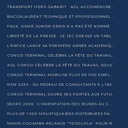
TRANSPORT HORS GABARIT : AGL ACCOMPAGNE LE DÉVELOPPEMENT DU SECTEUR BRASSICOLE AU CONGO
BACCALAURÉAT TECHNIQUE ET PROFESSIONNEL : 16 352 CANDIDATS LANCÉS DANS LES ÉPREUVES D’EPS
FAUX, OMAR JUNIOR DENIS N’A PAS ÉTÉ NOMMÉ AIDE DE CAMP ADJOINT DE DENIS SASSOU NGUESSO
LIBERTÉ DE LA PRESSE : LE JEC DRESSE UN TABLEAU PRÉOCCUPANT AU CONGO
L’ENFICE LANCE SA PREMIÈRE ANNÉE ACADÉMIQUE AVEC 100 FUTURS ENSEIGNANTS
CONGO TERMINAL CÉLÈBRE LA FÊTE DU TRAVAIL AVEC SES COLLABORATEURS À POINTE-NOIRE
AGL CONGO CÉLÈBRE LA FÊTE DU TRAVAIL SOUS LE SIGNE DE LA COHÉSION
CONGO TERMINAL MOBILISE PLUS DE 900 EMPLOYÉS AUTOUR DE LA SÉCURITÉ AU TRAVAIL
RCM 2030 : DU RÉSEAU DE CONSULTANTS À L’INSTRUMENT DE PUISSANCE EN AFRIQUE FRANCOPHONE
CONGO TERMINAL OUVRE SES PORTES AUX FUTURS INGÉNIEURS AU FORUM DES MÉTIERS D’UCAC-ICAM
SEOPC 2026 : L’ORIENTATION DES JEUNES AU CŒUR DE LA DEUXIÈME ÉDITION
PLUS DE 1 500 MOUSTIQUAIRES DISTRIBUÉES PAR AGL ET CONGO TERMINAL DANS LA LUTTE CONTRE LE PALUDISME
NINON GOUAMBA RELANCE “TOSOLOLA” POUR RENFORCER LE DIALOGUE AVEC LES CITOYENS