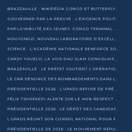
BRAZZAVILLE : WIKIPÉDIA CONGO ET BUTTERFLY SCELLENT UN PARTENARIAT POUR STRUCTURER LE BÉNÉVOLAT NUMÉRIQUE
GOUVERNER PAR LA PREUVE : L’EXIGENCE POLITIQUE DU XXIᵉ SIÈCLE
EMPLOYABILITÉ DES JEUNES :CONGO TERMINAL S’ALLIE À L’ESCIC POUR RAPPROCHER L’ÉCOLE DU TERRAIN
MOUYONDZI, NOUVEAU LABORATOIRE D’EXCELLENCE PÉDAGOGIQUE AVEC L’ENFICE
SCIENCE : L’ACADÉMIE NATIONALE RENFORCE SON ÉQUIPE ET TRACE SA FEUILLE DE ROUTE 2026
CARDY YOUELO, LA VOIX DAU SLAM CONGOLAIS QUI INTERPELLE LE MONDE
BRAZZAVILLE : LE PRÉFET SOUTIENT L’OPÉRATION « ZÉRO KULUNA » ET APPELLE À LA VIGILANCE CITOYENNE
LE CNR DÉNONCE DES BOMBARDEMENTS DANS LE POOL ET ACCUSE LE GOUVERNEMENT
PRÉSIDENTIELLE 2026 : L’UPADS REFUSE DE PRÉSENTER UN CANDIDAT ET DÉNONCE UN PROCESSUS NON CRÉDIBLE
FÉLIX TSHISEKEDI ALERTE SUR LE NON-RESPECT DES ENGAGEMENTS DE PAIX APRÈS SA RENCONTRE AVEC D. SASSOU-NGUESSO
PRÉSIDENTIELLE 2026 : LE DÉPÔT DES CANDIDATURES OUVERT DU 29 JANVIER AU 12 FÉVRIER
L’UPADS RÉUNIT SON CONSEIL NATIONAL POUR FIXER SA LIGNE POLITIQUE À DEUX MOIS DE LA PRÉSIDENTIELLE
PRÉSIDENTIELLE DE 2026 : LE MOUVEMENT RÉPUBLICAIN DÉNONCE UNE CONVOCATION ÉLECTORALE « OPAQUE ET PRÉCIPITÉE »