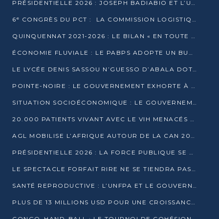
PRÉSIDENTIELLE 2026 : JOSEPH BADIABIO ET L’UDH-YUKI JOUENT LA PRUDENCE
6ᵉ CONGRÈS DU PCT : LA COMMISSION LOGISTIQUE ASSURE LA DISTRIBUTION DES KITS
QUINQUENNAT 2021-2026 : LE BILAN « EN TOUTE TRANSPARENCE » PRÉSENTÉ À LA PRESSE
ÉCONOMIE FLUVIALE : LE PABPS ADOPTE UN BUDGET 2026 DE PLUS DE 2,7 MILLIARDS FCFA
LE LYCÉE DENIS SASSOU N’GUESSO D’ABALA DOTÉ D’UNE SALLE MULTIMÉDIA
POINTE-NOIRE : LE GOUVERNEMENT EXHORTE À UN USAGE RESPONSABLE DU NOUVEAU MATÉRIEL MUNICIPAL
SITUATION SOCIOÉCONOMIQUE : LE GOUVERNEMENT INTERPELLÉ DEVANT LE SÉNAT
20.000 PATIENTS VIVANT AVEC LE VIH MENACÉS D’ARRÊT DE TRAITEMENT
AGL MOBILISE L’AFRIQUE AUTOUR DE LA CAN 2025
PRÉSIDENTIELLE 2026 : LA FORCE PUBLIQUE SE PRÉPARE À SÉCURISER LE SCRUTIN
LE SPECTACLE FORFAIT RIRE NE SE TIENDRA PAS LE 1ER JANVIER
SANTÉ REPRODUCTIVE : L’UNFPA ET LE GOUVERNEMENT AFFINENT LES PRIORITÉS DE 2026
PLUS DE 13 MILLIONS USD POUR UNE CROISSANCE VERTE ET SOUVERAINE
CONGO–HAND-BALL : LE TOURNOI DE COHÉSION ET DE FRATERNITÉ ALLUME SES LAMPIONS À BRAZZAVILLE