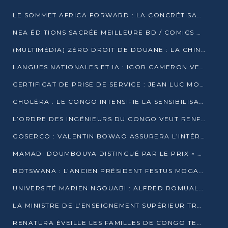
LE SOMMET AFRICA FORWARD : LA CONCRÉTISATION DE PARTENARIATS ÉQUILIBRÉS ET TOURNÉS VERS L’AVENIR ENTRE LE CONTINENT AFRICAIN ET LA FRANCE
NEA ÉDITIONS SACRÉE MEILLEURE BD / COMICS D’AFRIQUE AU KENYA
(MULTIMÉDIA) ZÉRO DROIT DE DOUANE : LA CHINE ET L’AFRIQUE VERS UNE PROXIMITÉ SANS PRÉCÉDENT (PAPIER GÉNÉRAL)
LANGUES NATIONALES ET IA : IGOR CAMERON VEUT ARRIMER LA STRATÉGIE IA À LA LOI SUR LA RECHERCHE
CERTIFICAT DE PRISE DE SERVICE : JEAN LUC MOUTHOU DÉMENT UNE « FAKE NEWS »
CHOLÉRA : LE CONGO INTENSIFIE LA SENSIBILISATION AU MARCHÉ DE TALANGAÏ
L’ORDRE DES INGÉNIEURS DU CONGO VEUT RENFORCER L’ÉTHIQUE ET LA CRÉDIBILITÉ DE LA PROFESSION
COSERCO : VALENTIN BOWAO ASSURERA L’INTÉRIM À LA TÊTE DU BUREAU EXÉCUTIF NATIONAL
MAMADI DOUMBOUYA DISTINGUÉ PAR LE PRIX « SUPER GRAND BÂTISSEUR BABACAR N’DIAYE »
BOTSWANA : L’ANCIEN PRÉSIDENT FESTUS MOGAE EST MORT À 86 ANS
UNIVERSITÉ MARIEN NGOUABI : ALFRED ROMUALD NGUYA POATY SOUTIENT UNE THÈSE SUR LE PARADOXE DE LA CROISSANCE EN ZONE CEMAC
LA MINISTRE DE L’ENSEIGNEMENT SUPÉRIEUR TRACE SA FEUILLE DE ROUTE
RENATURA ÉVEILLE LES FAMILLES DE CONGO TERMINAL À LA PROTECTION DE L’ENVIRONNEMENT