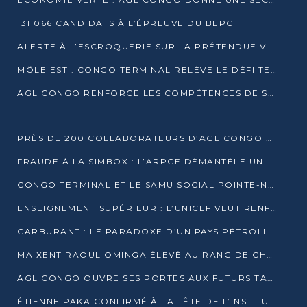
131 066 CANDIDATS À L’ÉPREUVE DU BEPC
ALERTE À L’ESCROQUERIE SUR LA PRÉTENDUE VENTE DE PARCELLES AFAT
MÔLE EST : CONGO TERMINAL RELÈVE LE DÉFI TECHNIQUE DES SABLES BITUMINEUX
AGL CONGO RENFORCE LES COMPÉTENCES DE SES ÉQUIPES AVEC LA CERTIFICATION CACES® R483
PRÈS DE 200 COLLABORATEURS D’AGL CONGO EN FORMATION JUSQU’EN JUILLET
FRAUDE À LA SIMBOX : L’ARPCE DÉMANTÈLE UN RÉSEAU UTILISANT DES CARTES SIM OUGANDAISES
CONGO TERMINAL ET LE SAMU SOCIAL POINTE-NOIRE RENOUVELLENT LEUR PARTENARIAT EN FAVEUR DES JEUNES VULNÉRABLES
ENSEIGNEMENT SUPÉRIEUR : L’UNICEF VEUT RENFORCER LA RECHERCHE SUR LES QUESTIONS DE L’ENFANCE
CARBURANT : LE PARADOXE D’UN PAYS PÉTROLIER CONFRONTÉ À DES PÉNURIES RÉCURRENTES
MAIXENT RAOUL OMINGA ÉLEVÉ AU RANG DE CHEVALIER DE L’ORDRE DE L’AMITIÉ ENTRE LA RUSSIE ET LE CONGO
AGL CONGO OUVRE SES PORTES AUX FUTURS TALENTS DE LA LOGISTIQUE
ÉTIENNE PAKA CONFIRMÉ À LA TÊTE DE L’INSTITUT GÉOGRAPHIQUE NATIONAL