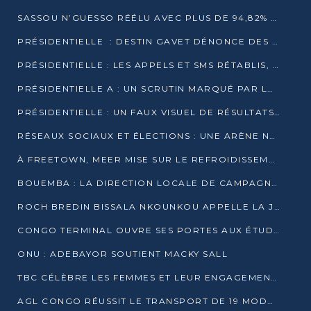
SASSOU N’GUESSO RÉÉLU AVEC PLUS DE 94,82% DES VOIX
PRÉSIDENTIELLE : DESTIN GAVET DÉNONCE DES IRRÉGULARITÉS ET REVENDIQUE LA VICTOIRE
PRÉSIDENTIELLE : LES APPELS ET SMS RÉTABLIS, INTERNET RESTE BLOQUÉ
PRÉSIDENTIELLE A : UN SCRUTIN MARQUÉ PAR LA COUPURE D’INTERNET ET UNE AFFLUENCE TIMIDE À BRAZZAVILLE
PRÉSIDENTIELLE : UN FAUX VISUEL DE RÉSULTATS CIRCULE
RÉSEAUX SOCIAUX ET ÉLECTIONS : UNE ARÈNE NUMÉRIQUE EN PLEINE MUTATION AU CONGO
À FREETOWN, MEER MISE SUR LE REFROIDISSEMENT PASSIF FACE À LA CHALEUR EXTRÊME
BOUEMBA : LA DIRECTION LOCALE DE CAMPAGNE DE DENIS SASSOU N’GUESSO MULTIPLIE LES ACTIVITÉS DE MOBILISATION
ROCH BREDIN BISSALA NKOUNKOU APPELLE LA JEUNESSE DE GOMA TSÉ-TSÉ À UN VOTE MASSIF POUR DENIS SASSOU NGUESSO
CONGO TERMINAL OUVRE SES PORTES AUX ÉTUDIANTS EN TRANSPORT ET LOGISTIQUE
ONU : ADEBAYOR SOUTIENT MACKY SALL
TBC CÉLÈBRE LES FEMMES ET LEUR ENGAGEMENT À L’OCCASION DU 8 MARS
AGL CONGO RÉUSSIT LE TRANSPORT DE 19 MODULES HORS GABARIT ENTRE POINTE-NOIRE ET BRAZZAVILLE