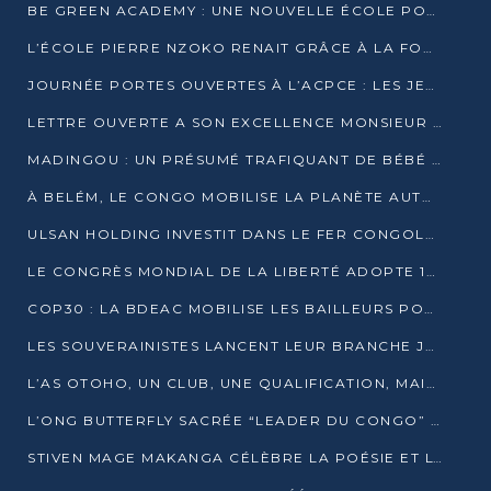
BE GREEN ACADEMY : UNE NOUVELLE ÉCOLE POUR LES MÉTIERS DE L’ÉCOLOGIE À POINTE-NOIRE
L’ÉCOLE PIERRE NZOKO RENAIT GRÂCE À LA FONDATION MUCODEC
JOURNÉE PORTES OUVERTES À L’ACPCE : LES JEUNES EN IMMERSION DANS L’ENTREPRISE
LETTRE OUVERTE A SON EXCELLENCE MONSIEUR DENIS SASSOU NGUESSO, PRESIDENT DE LAREPUBLIQUE DU CONGO
MADINGOU : UN PRÉSUMÉ TRAFIQUANT DE BÉBÉ CHIMPANZÉ FIXÉ SUR SON SORT LE 20 NOVEMBRE
À BELÉM, LE CONGO MOBILISE LA PLANÈTE AUTOUR DU FONDS BLEU POUR LE BASSIN DU CONGO
ULSAN HOLDING INVESTIT DANS LE FER CONGOLAIS
LE CONGRÈS MONDIAL DE LA LIBERTÉ ADOPTE 14 RÉSOLUTIONS HISTORIQUES
COP30 : LA BDEAC MOBILISE LES BAILLEURS POUR LE FONDS BLEU DU BASSIN DU CONGO
LES SOUVERAINISTES LANCENT LEUR BRANCHE JEUNE À BRAZZAVILLE
L’AS OTOHO, UN CLUB, UNE QUALIFICATION, MAIS ENCORE DES DOUTES
L’ONG BUTTERFLY SACRÉE “LEADER DU CONGO” AU PRIX D’EXCELLENCE 2025
STIVEN MAGE MAKANGA CÉLÈBRE LA POÉSIE ET L’HUMAIN AVEC SON RECUEIL “HECTARE”