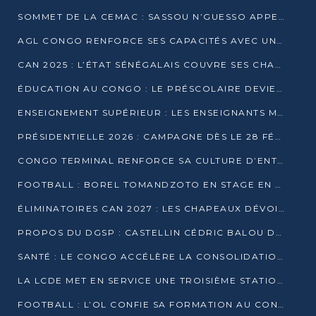
SOMMET DE LA CEMAC : SASSOU N’GUESSO APPELLE À LA VIGILANCE FACE AUX RISQUES ÉCONOMIQUES
AGL CONGO RENFORCE SES CAPACITÉS AVEC UNE GRUE DE 250 TONNES
CAN 2025 : L’ÉTAT SÉNÉGALAIS COUVRE SES CHAMPIONS D’AFRIQUE DE RÉCOMPENSES EXCEPTIONNELLES
ÉDUCATION AU CONGO : LE PRÉSCOLAIRE DEVIENT OBLIGATOIRE, LE BTS CONSACRÉ DIPLÔME D’ÉTAT
ENSEIGNEMENT SUPÉRIEUR : LES ENSEIGNANTS MAINTIENNENT LA GRÈVE ET EXIGENT UN ACCORD ÉCRIT AVEC L’ÉTAT
PRÉSIDENTIELLE 2026 : CAMPAGNE DÈS LE 28 FÉVRIER, SCRUTIN LES 12 ET 15 MARS
CONGO TERMINAL RENFORCE SA CULTURE D’ENTREPRISE AVEC LE PROGRAMME « WIN TOGETHER »
FOOTBALL : BOREL TOMANDZOTO EN STAGE EN ESPAGNE AVEC POLISSYA FC
ÉLIMINATOIRES CAN 2027 : LES CHAPEAUX DÉVOILÉS, LE CONGO FIXÉ SUR SON SORT
PROPOS DU DGSP : CASTELLIN CÉDRIC BALOU DÉNONCE DES PROPOS INTIMIDANTS
SANTÉ : LE CONGO ACCÉLÈRE LA CONSOLIDATION DE L’OFFRE DE SOINS
LA LCDE MET EN SERVICE UNE TROISIÈME STATION D’EAU POTABLE À MFILOU
FOOTBALL : L’OL CONFIE SA FORMATION AU CONGOLAIS CHRISTIAN BASSILA