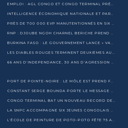
EMPLOI : AGL CONGO ET CONGO TERMINAL PRÉSÉLECTIONNENT PLUS DE 70 JEUNES À POINTE-NOIRE
INTELLIGENCE ÉCONOMIQUE NATIONALE ET PARTENARIATS INTERNATIONAUX : VERS UNE DOCTRINE SOUVERAINE DE SÉCURITÉ ÉCONOMIQUE
PRÈS DE 700 000 EVP MANUTENTIONNÉS EN SIX MOIS PAR CONGO TERMINAL
RNP : DJOUBE NGOH CHARNEL BERICHE PREND LES RÊNES DU PARTI
BURKINA FASO : LE GOUVERNEMENT LANCE « VACANCES UTILES 2026 » POUR FORMER LES ÉLÈVES À 15 MÉTIERS
LES DIABLES ROUGES TERMINENT DEUXIÈMES AU CHAMPIONNAT D’AFRIQUE ZONE 3
66 ANS D’INDEPENDANCE, 30 ANS D’AGRESSION RWAN DAISE : 4 PRESIDENCES, UN ECHEC COLLECTIF
PORT DE POINTE-NOIRE : LE MÔLE EST PREND FORME ET VISE LES GÉANTS DES MERS
CONSTANT SERGE BOUNDA PORTE LE MESSAGE DE COMPASSION DE DENIS SASSOU NGUESSO EN IRAN
CONGO TERMINAL BAT UN NOUVEAU RECORD DE PRODUCTIVITÉ AU PORT DE POINTE-NOIRE
LA SNPC ACCOMPAGNE SIX JEUNES CONGOLAIS AUX OLYMPIADES PANAFRICAINES DE MATHÉMATIQUES
L’ÉCOLE DE PEINTURE DE POTO-POTO FÊTE 75 ANS AU SERVICE DE L’ART CONGOLAIS