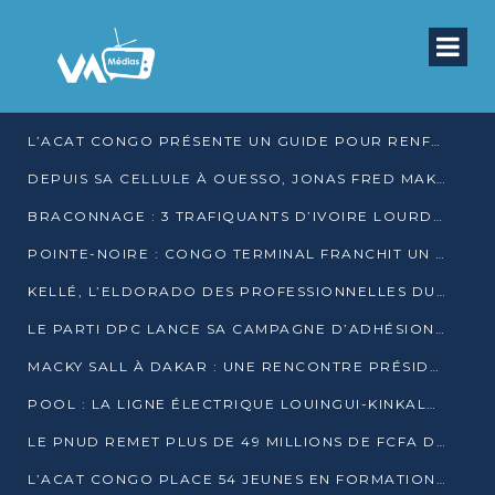
L’ACAT CONGO PRÉSENTE UN GUIDE POUR RENFORCER LES GARANTIES JUDICIAIRES EN GARDE À VUE
DEPUIS SA CELLULE À OUESSO, JONAS FRED MAKITA DÉNONCE CE QU’IL QUALIFIE DE DÉNI DE JUSTICE
BRACONNAGE : 3 TRAFIQUANTS D’IVOIRE LOURDEMENT CONDAMNÉS À DJAMBALA
POINTE-NOIRE : CONGO TERMINAL FRANCHIT UN CAP HISTORIQUE AVEC 99 MOUVEMENTS/HEURE
KELLÉ, L’ELDORADO DES PROFESSIONNELLES DU SEXE
LE PARTI DPC LANCE SA CAMPAGNE D’ADHÉSIONS ET VEUT STRUCTURER SA PRÉSENCE DANS LES 15 DÉPARTEMENTS
MACKY SALL À DAKAR : UNE RENCONTRE PRÉSIDENTIELLE QUI DIVISE L’OPINION SÉNÉGALAISE
POOL : LA LIGNE ÉLECTRIQUE LOUINGUI-KINKALA-BOKO MISE EN SERVICE
LE PNUD REMET PLUS DE 49 MILLIONS DE FCFA D’ÉQUIPEMENTS POUR ACCÉLÉRER LA NUMÉRISATION DU SYSTÈME DE SANTÉ
L’ACAT CONGO PLACE 54 JEUNES EN FORMATION PROFESSIONNELLE