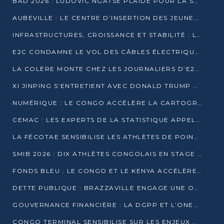
BAD 2026 : LUDOVIC NGATSÉ PLAIDE POUR LA SOUVERAINETÉ FINANCIÈRE AFRICAINE
AUBEVILLE : LE CENTRE D’INSERTION DES JEUNES PRÊT À OUVRIR SES PORTES
INFRASTRUCTURES, CROISSANCE ET STABILITÉ : LA GUINÉE AFFÛTE SES AMBITIONS
E2C CONDAMNE LE VOL DES CÂBLES ÉLECTRIQUES APRÈS UNE VIDÉO VIRALE
LA COLÈRE MONTE CHEZ LES JOURNALIERS D’E2C QUI DÉNONCENT 20 ANS DE PRÉCARITÉ
XI JINPING S’ENTRETIENT AVEC DONALD TRUMP À BEIJING
NUMÉRIQUE : LE CONGO ACCÉLÈRE LA CARTOGRAPHIE DE SES INFRASTRUCTURES DIGITALES
CEMAC : LES EXPERTS DE LA STATISTIQUE APPELLENT À RENFORCER LA SÉCURISATION DES DONNÉES
LA FÉCOTAE SENSIBILISE LES ATHLÈTES DE POINTE-NOIRE À L’HYGIÈNE ALIMENTA
SMIB 2026 : DIX ATHLÈTES CONGOLAIS EN STAGE AU KENYA
FONDS BLEU : LE CONGO ET LE KENYA ACCÉLÈRENT LA MOBILISATION DES FINANCEMENTS
DETTE PUBLIQUE : BRAZZAVILLE ENGAGE UNE OPÉRATION DE RACHAT DE 575 MILLIONS DE DOLLARS
GOUVERNANCE FINANCIÈRE : LA DGPP ET L’ONEC-C VERS UN PARTENARIAT POUR ASSAINIR LES ENTREPRISES PUBLIQUES
CONGO TERMINAL SENSIBILISE SUR LES ENJEUX DE LA SANTÉ MENTALE EN