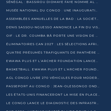
SÉNÉGAL : BASSIROU DIOMAYE FAYE NOMME AL AMINOU LÔ PREMIER MINISTRE
MUSÉE NATIONAL DU CONGO : UNE INAUGURATION PORTEUSE D’ESPOIR POUR LA CULTURE
ASSEMBLÉES ANNUELLES DE LA BAD : LA SOCIÉTÉ CIVILE CONGOLAISE À LA RECHERCHE DE PARTENAIRES POUR SES PROJETS
DENIS SASSOU-NGUESSO ANNONCE LA FIN DU VISA POUR LES AFRICAINS EN 2027
OIF : LE DR. COUMBA BÂ PORTE UNE VISION DE DIALOGUE, DE STABILITÉ ET DE RÉFORME À LA TÊTE
ÉLIMINATOIRES CAN 2027 : LES SÉLECTIONS AFRICAINES CONNAISSENT LEURS ADVERSAIRES
QUATRE PRÉSUMÉS TRAFIQUANTS DE PANTHÈRE ARRÊTÉS À EWO
EWAWA PLUS ET L’ARCHER FOUNDATION LANCENT UN CAMP DE BASKET POUR LES JEUNES À BRAZZAVILLE
BASKETBALL: EWAWA PLUS ET L’ARCHER FOUNDATION LANCENT UN CAMP POUR LES JEUNES
AGL CONGO LIVRE 270 VÉHICULES POUR MODERNISER LE TRANSPORT URBAIN
PASSEPORT AU CONGO : JEAN-OLESSONGO ONDAYE VEUT METTRE FIN AUX LENTEURS ADMINISTRATIVES
LES ÉTATS-UNIS FINANCERONT LA MISE EN PLACE DE JUSQU’À 50 CLINIQUES DE LUTTE CONTRE L’EBOLA
LE CONGO LANCE LE DIAGNOSTIC DES INFRASTRUCTURES SPORTIVES DU COMPLEXE DE KINTÉLÉ