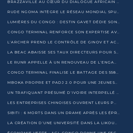
BRAZZAVILLE AU CŒUR DU DIALOGUE AFRICAIN SUR LES OBJECTIFS DE DÉVELOPPEMENT DURABLE
RUDE NGOMA INTÈGRE LE RÉSEAU MONDIAL SPUTNIK PRO APRÈS UNE FORMATION À MOSCOU
LUMIÈRES DU CONGO : DESTIN GAVET DÉDIE SON PRIX À L’UNITÉ NATIONALE ET À LA JEUNESSE
CONGO TERMINAL RENFORCE SON EXPERTISE AVEC NEUF NOUVEAUX FORMATEURS EN ENGINS PORTUAIRES
L’ARCHER PREND LE CONTRÔLE DE GINOV ET ACCÉLÈRE SON VIRAGE NUMÉRIQUE
LA BEAC ABAISSE SES TAUX DIRECTEURS POUR SOUTENIR LA CROISSANCE EN ZONE CEMAC
LE RUNR APPELLE À UN RENOUVEAU DE L’ENGAGEMENT MILITANT
CONGO TERMINAL FINALISE LE BATTAGE DES 558 PIEUX DU FUTUR QUAI DU MÔLE EST
MBOKA PROPRE ET PADJ 2.0 POUR UNE JEUNESSE PLUS AUTONOME
UN TRAFIQUANT PRÉSUMÉ D’IVOIRE INTERPELLÉ À DOLISIE
LES ENTREPRISES CHINOISES OUVRENT LEURS PORTES AUX JEUNES DIPLÔMÉS
SIBITI : 6 MORTS DANS UN DRAME APRÈS LES ÉPREUVES DU BEPC
LA CRÉATION D’UNE UNIVERSITÉ DANS LA LIKOUALA AU CŒUR D’UNE RÉFLEXION NATIONALE
ÉCONOMIE VERTE : AGL CONGO DONNE UNE SECONDE VIE À SES DÉCHETS INDUSTRIELS