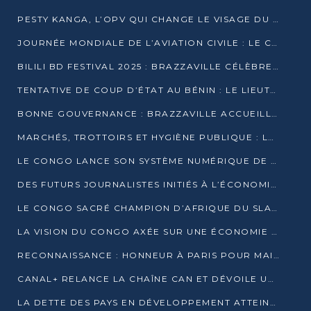
PESTY KANGA, L’OPV QUI CHANGE LE VISAGE DU REPORTAGE AU CONGO
JOURNÉE MONDIALE DE L’AVIATION CIVILE : LE CONGO MISE SUR L’INNOVATION ET LA SÉCURITÉ
BILILI BD FESTIVAL 2025 : BRAZZAVILLE CÉLÈBRE DIX ANS DE CRÉATION GRAPHIQUE AFRICAINE
TENTATIVE DE COUP D’ÉTAT AU BÉNIN : LE LIEUTENANT-COLONEL TIGRI S’AUTOPROCLAME CHEF D’UN COMITÉ MILITAIRE
BONNE GOUVERNANCE : BRAZZAVILLE ACCUEILLE LES PREMIÈRES JOURNÉES CONGOLAISES DE L’ÉVALUATION
MARCHÉS, TROTTOIRS ET HYGIÈNE PUBLIQUE : LE GOUVERNEMENT DURCIT LE TON
LE CONGO LANCE SON SYSTÈME NUMÉRIQUE DE VÉRIFICATION DU BOIS
DES FUTURS JOURNALISTES INITIÉS À L’ÉCONOMIE BLEUE DURABLE
LE CONGO SACRÉ CHAMPION D’AFRIQUE DU SLAM 2025
LA VISION DU CONGO AXÉE SUR UNE ÉCONOMIE BAS CARBONE AU RENDEZ-VOUS DE MONACO 2025
RECONNAISSANCE : HONNEUR À PARIS POUR MAIXENT RAOUL OMINGA
CANAL+ RELANCE LA CHAÎNE CAN ET DÉVOILE UNE OFFRE EXCEPTIONNELLE POUR DÉCEMBRE
LA DETTE DES PAYS EN DÉVELOPPEMENT ATTEINT UN SOMMET HISTORIQUE ENTRE 2022 ET 2024