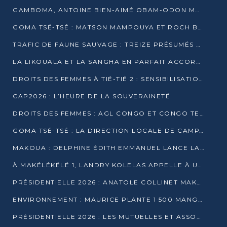
GAMBOMA, ANTOINE BIEN-AIMÉ OBAM-ODON MOBILISE LES 32 148 ÉLECTEURS EN FAVEUR DE DENIS SASSOU NGUESSO
GOMA TSÉ-TSÉ : MATSON MAMPOUYA ET ROCH BREDIN BISSALA NKOUNKOU EN CAMPAGNE DE PROXIMITÉ
TRAFIC DE FAUNE SAUVAGE : TREIZE PRÉSUMÉS TRAFIQUANTS INTERPELLÉS AU CONGO EN 2025
LA LIKOUALA ET LA SANGHA EN PARFAIT ACCORD AVEC LE PROJET DE SOCIÉTÉ DU CANDIDAT DENIS SASSOU-N’GUESSO
DROITS DES FEMMES À TIÉ-TIÉ 2 : SENSIBILISATION ET PÉDAGOGIE SUR LE DROIT DE VOTE
CAP2026 : L’HEURE DE LA SOUVERAINETÉ
DROITS DES FEMMES : AGL CONGO ET CONGO TERMINAL METTENT EN AVANT LE LEADERSHIP FÉMININ
GOMA TSÉ-TSÉ : LA DIRECTION LOCALE DE CAMPAGNE INTENSIFIE LA SENSIBILISATION DANS LES VILLAGES
MAKOUA : DELPHINE ÉDITH EMMANUEL LANCE LA CAMPAGNE POUR DENIS SASSOU-N’GUESSO
À MAKÉLÉKÉLÉ 1, LANDRY KOLELAS APPELLE À UNE MOBILISATION MASSIVE EN FAVEUR DE DENIS SASSOU-N’GUESSO
PRÉSIDENTIELLE 2026 : ANATOLE COLLINET MAKOSSO DÉFEND LE PROJET DE SOCIÉTÉ DE DENIS SASSOU NGUESSO
ENVIRONNEMENT : MAURICE PLANTE 1 500 MANGROVES POUR HONORER WANGARI MAATHAI
PRÉSIDENTIELLE 2026 : LES MUTUELLES ET ASSOCIATIONS S’IMPLIQUENT DANS LA CAMPAGNE ÉLECTORALE À TIÉ-TIÉ 2 (POINTE-NOIRE)