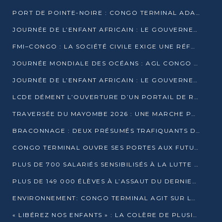
PORT DE POINTE-NOIRE : CONGO TERMINAL ADAPTE SON DRAGAGE AUX SABLES BITUMINEUX
JOURNÉE DE L’ENFANT AFRICAIN : LE GOUVERNEMENT RÉAFFIRME SON ENGAGEMENT POUR L’ACCÈS À L’EAU ET À L’ASSAINISSEMENT
FMI–CONGO : LA SOCIÉTÉ CIVILE EXIGE UNE RÉFORME DE LA FISCALITÉ PÉTROLIÈRE
JOURNÉE MONDIALE DES OCÉANS : AGL CONGO MOBILISE SES COLLABORATEURS POUR LA PRÉSERVATION DE LA BIODIVERSITÉ MARINE
JOURNÉE DE L’ENFANT AFRICAIN : LE GOUVERNEMENT MOBILISÉ POUR L’HYGIÈNE DANS LES ORPHELINATS
LCDE DÉMENT L’OUVERTURE D’UN PORTAIL DE RECRUTEMENT ET APPELLE À LA VIGILANCE
TRAVERSÉE DU MAYOMBE 2026 : UNE MARCHE POUR SENSIBILISER ET DÉPISTER AU DIABÈTE
BRACONNAGE : DEUX PRÉSUMÉS TRAFIQUANTS D’HIPPOPOTAME ÉCROUÉS À BRAZZAVILLE
CONGO TERMINAL OUVRE SES PORTES AUX FUTURS INGÉNIEURS DE L’UCAC-ICAM
PLUS DE 700 SALARIÉS SENSIBILISÉS À LA LUTTE CONTRE LA TUBERCULOSE À CONGO TERMINAL
PLUS DE 149 000 ÉLÈVES À L’ASSAUT DU DERNIER CEPE
ENVIRONNEMENT: CONGO TERMINAL AGIT SUR LE TERRAIN ET FORME LES PLUS JEUNES
« LIBÉREZ NOS ENFANTS » : LA COLÈRE DE PLUSIEURS MÈRES À BRAZZAVILLE CONTRE LA DGSP