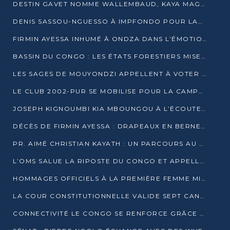
DESTIN GAVET NOMME WALLEMBAUD, KAYA MAGANE, BOUDZIKA ET MBOUSSA-ELLAH AUX COMMANDES DE SA CAMPAGNE
DENIS SASSOU-NGUESSO À IMPFONDO POUR LANCER LE CORRIDOR 13
FIRMIN AYESSA INHUMÉ À ONDZA DANS L’ÉMOTION ET LE RECUEILLEMENT
BASSIN DU CONGO : LES ÉTATS FORESTIERS MISENT SUR LES MARCHÉS CARBONE
LES SAGES DE MOUYONDZI APPELLENT À VOTER DENIS SASSOU-NGUESSO
LE CLUB 2002-PUR SE MOBILISE POUR LA CAMPAGNE
JOSEPH KIGNOUMBI KIA MBOUNGOU À L’ÉCOUTE DE TALANGAÏ
DÉCÈS DE FIRMIN AYESSA : DRAPEAUX EN BERNE LUNDI
PR. AIMÉ CHRISTIAN KAYATH : UN PARCOURS AU SERVICE DE LA RECHERCHE ET DE L’INNOVATION
L’OMS SALUE LA RIPOSTE DU CONGO ET APPELLE À DES RÉFORMES DURABLES
HOMMAGES OFFICIELS À LA PREMIÈRE FEMME MINISTRE DU CONGO
LA COUR CONSTITUTIONNELLE VALIDE SEPT CANDIDATURES POUR LA PRÉSIDENTIELLE
CONNECTIVITÉ LE CONGO SE RENFORCE GRÂCE AU CÂBLE 2AFRICA