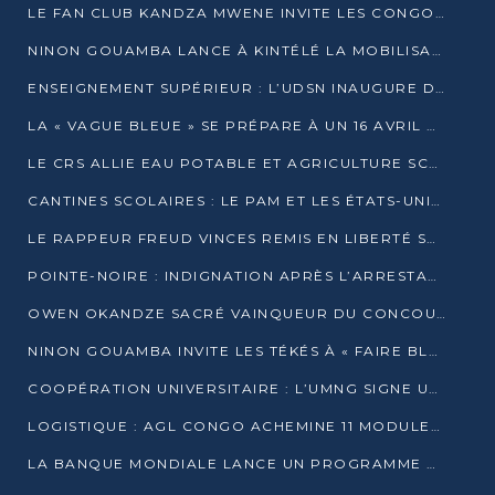
LE FAN CLUB KANDZA MWENE INVITE LES CONGOLAIS À UNE FORTE AFFLUENCE AU STADE DE KINTÉLÉ
NINON GOUAMBA LANCE À KINTÉLÉ LA MOBILISATION POUR L’INVESTITURE DR DSN
ENSEIGNEMENT SUPÉRIEUR : L’UDSN INAUGURE DES LABORATOIRES POUR BOOSTER LA FORMATION PRATIQUE
LA « VAGUE BLEUE » SE PRÉPARE À UN 16 AVRIL HISTORIQUE
LE CRS ALLIE EAU POTABLE ET AGRICULTURE SCOLAIRE AU CŒUR DE LA TRANSFORMATION DES ÉCOLES RURALES
CANTINES SCOLAIRES : LE PAM ET LES ÉTATS-UNIS AU CONTACT DES ÉCOLIERS DE KINKALA
LE RAPPEUR FREUD VINCES REMIS EN LIBERTÉ SOUS PRESSION MÉDIATIQUE
POINTE-NOIRE : INDIGNATION APRÈS L’ARRESTATION DU RAPPEUR FREUD VINCES
OWEN OKANDZE SACRÉ VAINQUEUR DU CONCOURS SLAM POUR LA VIE
NINON GOUAMBA INVITE LES TÉKÉS À « FAIRE BLOC » POUR PESER DANS LE DÉBAT NATIONAL
COOPÉRATION UNIVERSITAIRE : L’UMNG SIGNE UN ACCORD STRATÉGIQUE AVEC L’UNIVERSITÉ HAINAN EN CHINE
LOGISTIQUE : AGL CONGO ACHEMINE 11 MODULES GÉANTS JUSQU’À BRAZZAVILLE
LA BANQUE MONDIALE LANCE UN PROGRAMME DE 394 MILLIONS DE DOLLARS POUR LE BASSIN DU CONGO