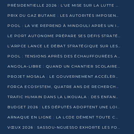
PRÉSIDENTIELLE 2026 : L’UE MISE SUR LA LUTTE CONTRE LA DÉSINFORMATION
PRIX DU GAZ BUTANE : LES AUTORITÉS IMPOSENT LE RESPECT DES PRIX RÉGLEMENTÉS
POOL : LA VIE REPREND À MINDOULI APRÈS UN INCIDENT ARMÉ SUR LA RN1
LE PORT AUTONOME PRÉPARE SES DÉFIS STRATÉGIQUES DE 2026
L’ARPCE LANCE LE DÉBAT STRATÉGIQUE SUR LES DONNÉES, L’IA ET LA FINANCE NUMÉRIQUE AU CONGO
POOL : TENSIONS APRÈS DES ÉCHAUFFOURÉES ARMÉES ENTRE DGSP ET EX-MILICIENS NINJA
ANGOLA-LIBRE : QUAND UN CHANTIER SCOLAIRE DEVIENT LE MIROIR D’UN CONGO EN MOUVEMENT
PROJET MOSALA : LE GOUVERNEMENT ACCÉLÈRE L’INSERTION DES JEUNES EN 2026
FORCA ECOSYSTEM, QUATRE ANS DE RECHERCHE DE TERRAIN AVANT UN LANCEMENT OFFICIEL EN 2026
TRAFIC HUMAIN DANS LA LIKOUALA : DES ENFANTS AUTOCHTONES RÉDUITS AU TRAVAIL FORCÉ
BUDGET 2026 : LES DÉPUTÉS ADOPTENT UNE LOI DES FINANCES DE PLUS DE 2500 MILLIARDS FCFA
ARNAQUE EN LIGNE : LA LCDE DÉMENT TOUTE CAMPAGNE DE RECRUTEMENT
VŒUX 2026 : SASSOU-NGUESSO EXHORTE LES FORCES VIVES À RENFORCER L’UNITÉ