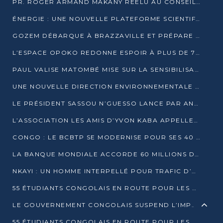
PR. ROGER ARMAND MAKANY RÉÉLU AU CONSEIL DE L’AUF
ÉNERGIE : UNE NOUVELLE PLATEFORME SCIENTIFIQUE POUR LA TRANSITION ÉNERGÉTIQUE EN AFRIQUE CENTRALE
GOZEM DÉBARQUE À BRAZZAVILLE ET PRÉPARE SON ARRIVÉE À POINTE-NOIRE
L’ESPACE OPOKO REDONNE ESPOIR À PLUS DE 775 ÉLÈVES AUTOCHTONES DANS LE NORD DU CONGO
PAUL VALISE MATOMBÉ MISE SUR LA SENSIBILISATION POUR ÉRAQUER LE GRAND BANDITISME
UNE NOUVELLE DIRECTION ENVIRONNEMENTALE POUR RENFORCER LA GESTION DES DONNÉES AU CONGO
LE PRÉSIDENT SASSOU N’GUESSO LANCE PAR ANTICIPATION LA 39ÈME JOURNÉE NATIONALE DE L’ARBRE
L’ASSOCIATION LES AMIS D’YVON KABA APPELLENT DENIS SASSOU N’GUESSO À SE PORTER CANDIDAT
CONGO : LE BCBTP SE MODERNISE POUR SES 40 ANS D’EXISTENCE
LA BANQUE MONDIALE ACCORDE 60 MILLIONS DE DOLLARS POUR LA RÉSILIENCE URBAINE AU CONGO
NKAYI : UN HOMME INTERPELLÉ POUR TRAFIC D’UN BÉBÉ CHIMPANZÉ
55 ÉTUDIANTS CONGOLAIS EN ROUTE POUR LES UNIVERSITÉS ALGÉRIENNES
LE GOUVERNEMENT CONGOLAIS SUSPEND L’IMPORTATION DES MACHETTES ET DES MOTOS
55 ÉTUDIANTS CONGOLAIS EN ROUTE POUR LES UNIVERSITÉS ALGÉRIENNES