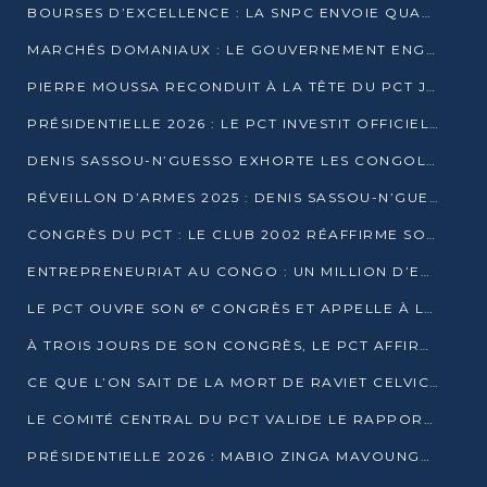
BOURSES D’EXCELLENCE : LA SNPC ENVOIE QUATRE NOUVEAUX TALENTS CONGOLAIS SE FORMER À BAKOU
MARCHÉS DOMANIAUX : LE GOUVERNEMENT ENGAGE LA STRUCTURATION DES TAXES D’ASSAINISSEMENT
PIERRE MOUSSA RECONDUIT À LA TÊTE DU PCT JUSQU’EN 2031
PRÉSIDENTIELLE 2026 : LE PCT INVESTIT OFFICIELLEMENT DENIS SASSOU NGUESSO
DENIS SASSOU-N’GUESSO EXHORTE LES CONGOLAIS À L’UNITÉ ET AU FAIR-PLAY DÉMOCRATIQUE EN 2026
RÉVEILLON D’ARMES 2025 : DENIS SASSOU-N’GUESSO GARANTIT DES ÉLECTIONS 2026 PAISIBLES ET SÉCURISÉES
CONGRÈS DU PCT : LE CLUB 2002 RÉAFFIRME SON SOUTIEN À DENIS SASSOU-N’GUESSO POUR 2026
ENTREPRENEURIAT AU CONGO : UN MILLION D’EUROS POUR FINANCER LES STARTUPS DÈS 2026
LE PCT OUVRE SON 6ᵉ CONGRÈS ET APPELLE À LA CANDIDATURE DE DENIS SASSOU NGUESSO
À TROIS JOURS DE SON CONGRÈS, LE PCT AFFIRME AVOIR ATTEINT TOUS SES OBJECTIFS
CE QUE L’ON SAIT DE LA MORT DE RAVIET CELVIC N’TSIANTSIE
LE COMITÉ CENTRAL DU PCT VALIDE LE RAPPORT DU CONGRÈS ET SOUTIENT DENIS SASSOU N’GUESSO
PRÉSIDENTIELLE 2026 : MABIO ZINGA MAVOUNGOU DÉCLARE SA CANDIDATURE ET CHARGE LE BILAN DU PCT