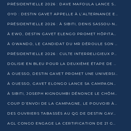
PRÉSIDENTIELLE 2026 : DAVE MAFOULA LANCE SA « VAGUE DU NOUVEAU DÉPART » À IMPFONDO
OYO : DESTIN GAVET APPELLE À L’ALTERNANCE ET À LA RESPONSABILITÉ DE LA JEUNESSE
PRÉSIDENTIELLE 2026 : À SIBITI, DENIS SASSOU-N’GUESSO PARIE SUR LES RESSOURCES DE LA LEKOUMOU
À EWO, DESTIN GAVET ELENGO PROMET HÔPITAL, CHEMIN DE FER ET AUDIT DES FINANCES PUBLIQUES
À OWANDO, LE CANDIDAT DU MR DÉROULE SON PROGRAMME DE “CHANGEMENT”
PRÉSIDENTIELLE 2026 : CULTE INTERRELIGIEUX POUR LA PAIX À OUENZÉ
DOLISIE EN BLEU POUR LA DEUXIÈME ÉTAPE DE CAMPAGNE DE DSN
À OUESSO, DESTIN GAVET PROMET UNE UNIVERSITÉ POUR LA SANGHA
À OUESSO, GAVET ELONGO LANCE SA CAMPAGNE SOUS LE SIGNE DU RENOUVEAU
À SIBITI, JOSEPH KIGNOUMBI DÉNONCE LE CHÔMAGE ET LES DÉFAILLANCES DE L’ÉTAT
COUP D’ENVOI DE LA CAMPAGNE, LE POUVOIR À POINTE-NOIRE, L’OPPOSITION À OUESSO ET SIBITI
DES OUVRIERS TABASSÉS AU QG DE DESTIN GAVET À 24 HEURES DE L’OUVERTURE DE LA CAMPAGNE
AGL CONGO ENGAGE LA CERTIFICATION DE 21 GRUTIERS AUX NORMES INTERNATIONALES