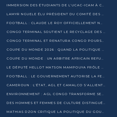
IMMERSION DES ÉTUDIANTS DE L’UCAC-ICAM À CONGO TERMINAL
LAMYR NGUELE ÉLU PRÉSIDENT DU COMITÉ DES MEMBRES D’HONNEUR DU PCT
FOOTBALL : CLAUDE LE ROY OFFICIELLEMENT NOMMÉ SÉLECTIONNEUR DU CONGO
CONGO TERMINAL SOUTIENT LE RECYCLAGE DES DÉCHETS PLASTIQUES À POINTE-NOIRE
CONGO TERMINAL ET RENATURA CONGO POURSUIVENT LEUR COMBAT POUR LA BIODIVERSITÉ
COUPE DU MONDE 2026 : QUAND LA POLITIQUE MENACE L’UNIVERSALITÉ DU FOOTBALL
COUPE DU MONDE : UN ARBITRE AFRICAIN REFUSÉ À L’ENTRÉE DES ÉTATS-UNIS
LE DÉPUTÉ HELLOT MATSON MAMPOUYA FRÔLE LA MORT LORS D’UNE EMBUSCADE DZNS LE POOL
FOOTBALL : LE GOUVERNEMENT AUTORISE LA FECOFOOT À OCCUPER LES COMPLEXES SPORTIFS
CAMEROUN : L’ÉTAT, AGL ET CAMALCO S’ALLIENT POUR UN MÉGA-PROJET FERROVIAIRE
ENVIRONNEMENT : AGL CONGO TRANSFORME SES DÉCHETS EN OUTILS DE FORMATION
DES HOMMES ET FEMMES DE CULTURE DISTINGUÉS POUR LEUR ENGAGEMENT PAR BANTOU CULTURE
MATHIAS DZON CRITIQUE LA POLITIQUE DU GOUVERNEMENT ET ALERTE SUR LA DETTE DU CONGO