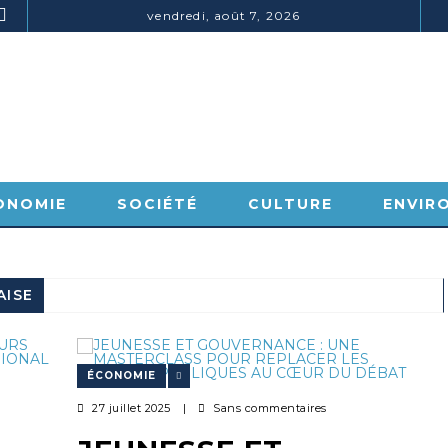
vendredi, août 7, 2026
ENVIRONNEMENT
SOCI
BRACONNAGE : 3 TRAFIQUANTS D’IVOIRE LOURDEMENT CONDAMNÉS À DJAMBALA
ONOMIE
SOCIÉTÉ
CULTURE
ENVIR
AISE
ÉCONOMIE
27 juillet 2025
|
Sans commentaires