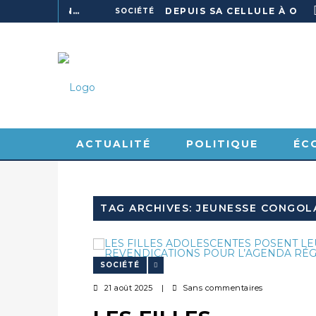
L’ACAT CONGO PRÉSENTE UN GUIDE POUR RENFORCER LES GARANTIES JUDICIAIRES EN GARDE À VUE
DEPUIS SA CELLULE À OUESSO, JONAS FRED MAKITA DÉNONCE CE QU’IL QUALIFIE DE DÉNI DE JUSTICE
SOCIÉTÉ
ACTUALITÉ
POLITIQUE
ÉC
SPORT
VIDÉOS
TAG ARCHIVES: JEUNESSE CONGOL
SOCIÉTÉ
21 août 2025
|
Sans commentaires