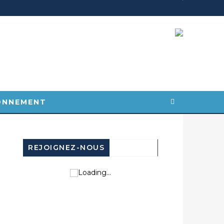
POINTE-NOIRE : CONGO TERMINAL FRANCHIT UN CAP HISTORIQUE AVEC 99 MOUVEMENTS/HEURE
ÉTÉ
SOCIÉTÉ
ONNEMENT
REJOIGNEZ-NOUS