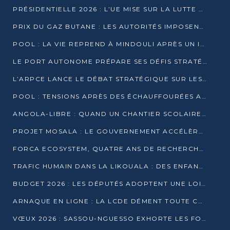
PRÉSIDENTIELLE 2026 : L’UE MISE SUR LA LUTTE CONTRE LA DÉSINFORMATION
PRIX DU GAZ BUTANE : LES AUTORITÉS IMPOSENT LE RESPECT DES PRIX RÉGLEMENTÉS
POOL : LA VIE REPREND À MINDOULI APRÈS UN INCIDENT ARMÉ SUR LA RN1
LE PORT AUTONOME PRÉPARE SES DÉFIS STRATÉGIQUES DE 2026
L’ARPCE LANCE LE DÉBAT STRATÉGIQUE SUR LES DONNÉES, L’IA ET LA FINANCE NUMÉRIQUE AU CONGO
POOL : TENSIONS APRÈS DES ÉCHAUFFOURÉES ARMÉES ENTRE DGSP ET EX-MILICIENS NINJA
ANGOLA-LIBRE : QUAND UN CHANTIER SCOLAIRE DEVIENT LE MIROIR D’UN CONGO EN MOUVEMENT
PROJET MOSALA : LE GOUVERNEMENT ACCÉLÈRE L’INSERTION DES JEUNES EN 2026
FORCA ECOSYSTEM, QUATRE ANS DE RECHERCHE DE TERRAIN AVANT UN LANCEMENT OFFICIEL EN 2026
TRAFIC HUMAIN DANS LA LIKOUALA : DES ENFANTS AUTOCHTONES RÉDUITS AU TRAVAIL FORCÉ
BUDGET 2026 : LES DÉPUTÉS ADOPTENT UNE LOI DES FINANCES DE PLUS DE 2500 MILLIARDS FCFA
ARNAQUE EN LIGNE : LA LCDE DÉMENT TOUTE CAMPAGNE DE RECRUTEMENT
VŒUX 2026 : SASSOU-NGUESSO EXHORTE LES FORCES VIVES À RENFORCER L’UNITÉ