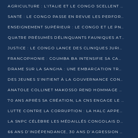
AGRICULTURE : L’ITALIE ET LE CONGO SCELLENT UN PARTENARIAT POUR UNE PRODUCTION LOCALE DURABLE
SANTÉ : LE CONGO PASSE EN REVUE LES PERFORMANCES DE SES HÔPITAUX À MI-PARCOURS
ENSEIGNEMENT SUPÉRIEUR : LE CONGO ET LE PNUD VEULENT RAPPROCHER LA FORMATION UNIVERSITAIRE DES BESOINS DU MARCHÉ DE L’EMPLOI
QUATRE PRÉSUMÉS DÉLINQUANTS FAUNIQUES ATTENDUS DEVANT LA JUSTICE POUR TRAFIC D’IVOIRE
JUSTICE : LE CONGO LANCE DES CLINIQUES JURIDIQUES POUR RAPPROCHER LE DROIT DES CITOYENS
FRANCOPHONIE : COUMBA BA INTENSIFIE SA CAMPAGNE POUR LA SUCCESSION À LA TÊTE DE L’OIF
DRAME SUR LA SANGHA : UNE EMBARCATION TRANSPORTANT DES FIDÈLES DE « NZAMBÉ YA L’HUILE » FAIT NAUFRAGE À OUESSO
DES JEUNES S’INITIENT À LA GOUVERNANCE CONTINENTALE À BRAZZAVILLE
ANATOLE COLLINET MAKOSSO REND HOMMAGE À JEAN-PAUL PIGASSE
70 ANS APRÈS SA CRÉATION, LA CNS ENGAGE LE VIRAGE DE LA DIGITALISATION
LUTTE CONTRE LA CORRUPTION : LA HALC APPELLE À PASSER DES DISCOURS AUX ACTES
LA SNPC CÉLÈBRE LES MÉDAILLÉS CONGOLAIS DES OLYMPIADES PANAFRICAINES DE MATHÉMATIQUES 2026
66 ANS D’INDÉPENDANCE, 30 ANS D’AGRESSION RWANDAISE : 4 PRÉSIDENCES, UN ÉCHEC COLLECTIF