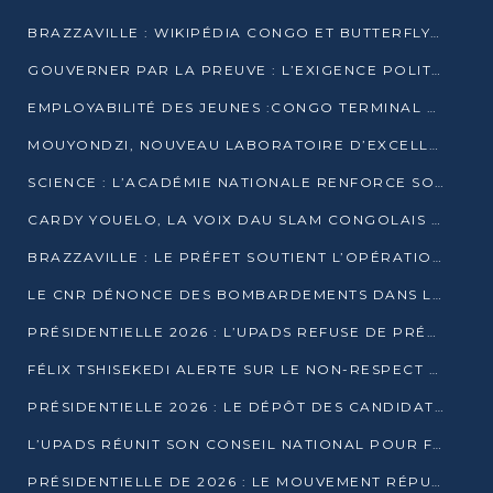
BRAZZAVILLE : WIKIPÉDIA CONGO ET BUTTERFLY SCELLENT UN PARTENARIAT POUR STRUCTURER LE BÉNÉVOLAT NUMÉRIQUE
GOUVERNER PAR LA PREUVE : L’EXIGENCE POLITIQUE DU XXIᵉ SIÈCLE
EMPLOYABILITÉ DES JEUNES :CONGO TERMINAL S’ALLIE À L’ESCIC POUR RAPPROCHER L’ÉCOLE DU TERRAIN
MOUYONDZI, NOUVEAU LABORATOIRE D’EXCELLENCE PÉDAGOGIQUE AVEC L’ENFICE
SCIENCE : L’ACADÉMIE NATIONALE RENFORCE SON ÉQUIPE ET TRACE SA FEUILLE DE ROUTE 2026
CARDY YOUELO, LA VOIX DAU SLAM CONGOLAIS QUI INTERPELLE LE MONDE
BRAZZAVILLE : LE PRÉFET SOUTIENT L’OPÉRATION « ZÉRO KULUNA » ET APPELLE À LA VIGILANCE CITOYENNE
LE CNR DÉNONCE DES BOMBARDEMENTS DANS LE POOL ET ACCUSE LE GOUVERNEMENT
PRÉSIDENTIELLE 2026 : L’UPADS REFUSE DE PRÉSENTER UN CANDIDAT ET DÉNONCE UN PROCESSUS NON CRÉDIBLE
FÉLIX TSHISEKEDI ALERTE SUR LE NON-RESPECT DES ENGAGEMENTS DE PAIX APRÈS SA RENCONTRE AVEC D. SASSOU-NGUESSO
PRÉSIDENTIELLE 2026 : LE DÉPÔT DES CANDIDATURES OUVERT DU 29 JANVIER AU 12 FÉVRIER
L’UPADS RÉUNIT SON CONSEIL NATIONAL POUR FIXER SA LIGNE POLITIQUE À DEUX MOIS DE LA PRÉSIDENTIELLE
PRÉSIDENTIELLE DE 2026 : LE MOUVEMENT RÉPUBLICAIN DÉNONCE UNE CONVOCATION ÉLECTORALE « OPAQUE ET PRÉCIPITÉE »