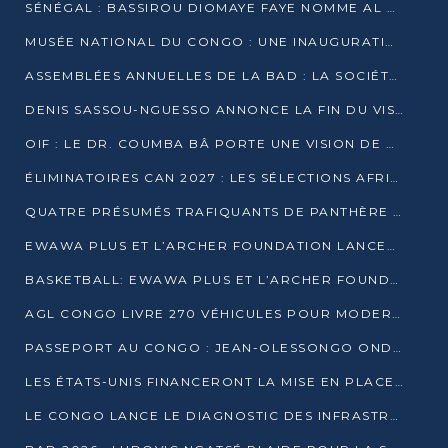
SÉNÉGAL : BASSIROU DIOMAYE FAYE NOMME AL AMINOU LÔ PREMIER MINISTRE
MUSÉE NATIONAL DU CONGO : UNE INAUGURATION PORTEUSE D’ESPOIR POUR LA CULTURE
ASSEMBLÉES ANNUELLES DE LA BAD : LA SOCIÉTÉ CIVILE CONGOLAISE À LA RECHERCHE DE PARTENAIRES POUR SES PROJETS
DENIS SASSOU-NGUESSO ANNONCE LA FIN DU VISA POUR LES AFRICAINS EN 2027
OIF : LE DR. COUMBA BÂ PORTE UNE VISION DE DIALOGUE, DE STABILITÉ ET DE RÉFORME À LA TÊTE
ÉLIMINATOIRES CAN 2027 : LES SÉLECTIONS AFRICAINES CONNAISSENT LEURS ADVERSAIRES
QUATRE PRÉSUMÉS TRAFIQUANTS DE PANTHÈRE ARRÊTÉS À EWO
EWAWA PLUS ET L’ARCHER FOUNDATION LANCENT UN CAMP DE BASKET POUR LES JEUNES À BRAZZAVILLE
BASKETBALL: EWAWA PLUS ET L’ARCHER FOUNDATION LANCENT UN CAMP POUR LES JEUNES
AGL CONGO LIVRE 270 VÉHICULES POUR MODERNISER LE TRANSPORT URBAIN
PASSEPORT AU CONGO : JEAN-OLESSONGO ONDAYE VEUT METTRE FIN AUX LENTEURS ADMINISTRATIVES
LES ÉTATS-UNIS FINANCERONT LA MISE EN PLACE DE JUSQU’À 50 CLINIQUES DE LUTTE CONTRE L’EBOLA
LE CONGO LANCE LE DIAGNOSTIC DES INFRASTRUCTURES SPORTIVES DU COMPLEXE DE KINTÉLÉ