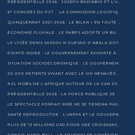
PRÉSIDENTIELLE 2026 : JOSEPH BADIABIO ET L’UDH-YUKI JOUENT LA PRUDENCE
6ᵉ CONGRÈS DU PCT : LA COMMISSION LOGISTIQUE ASSURE LA DISTRIBUTION DES KITS
QUINQUENNAT 2021-2026 : LE BILAN « EN TOUTE TRANSPARENCE » PRÉSENTÉ À LA PRESSE
ÉCONOMIE FLUVIALE : LE PABPS ADOPTE UN BUDGET 2026 DE PLUS DE 2,7 MILLIARDS FCFA
LE LYCÉE DENIS SASSOU N’GUESSO D’ABALA DOTÉ D’UNE SALLE MULTIMÉDIA
POINTE-NOIRE : LE GOUVERNEMENT EXHORTE À UN USAGE RESPONSABLE DU NOUVEAU MATÉRIEL MUNICIPAL
SITUATION SOCIOÉCONOMIQUE : LE GOUVERNEMENT INTERPELLÉ DEVANT LE SÉNAT
20.000 PATIENTS VIVANT AVEC LE VIH MENACÉS D’ARRÊT DE TRAITEMENT
AGL MOBILISE L’AFRIQUE AUTOUR DE LA CAN 2025
PRÉSIDENTIELLE 2026 : LA FORCE PUBLIQUE SE PRÉPARE À SÉCURISER LE SCRUTIN
LE SPECTACLE FORFAIT RIRE NE SE TIENDRA PAS LE 1ER JANVIER
SANTÉ REPRODUCTIVE : L’UNFPA ET LE GOUVERNEMENT AFFINENT LES PRIORITÉS DE 2026
PLUS DE 13 MILLIONS USD POUR UNE CROISSANCE VERTE ET SOUVERAINE
CONGO–HAND-BALL : LE TOURNOI DE COHÉSION ET DE FRATERNITÉ ALLUME SES LAMPIONS À BRAZZAVILLE