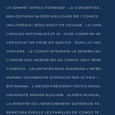
LE SOMMET AFRICA FORWARD : LA CONCRÉTISATION DE PARTENARIATS ÉQUILIBRÉS ET TOURNÉS VERS L’AVENIR ENTRE LE CONTINENT AFRICAIN ET LA FRANCE
NEA ÉDITIONS SACRÉE MEILLEURE BD / COMICS D’AFRIQUE AU KENYA
(MULTIMÉDIA) ZÉRO DROIT DE DOUANE : LA CHINE ET L’AFRIQUE VERS UNE PROXIMITÉ SANS PRÉCÉDENT (PAPIER GÉNÉRAL)
LANGUES NATIONALES ET IA : IGOR CAMERON VEUT ARRIMER LA STRATÉGIE IA À LA LOI SUR LA RECHERCHE
CERTIFICAT DE PRISE DE SERVICE : JEAN LUC MOUTHOU DÉMENT UNE « FAKE NEWS »
CHOLÉRA : LE CONGO INTENSIFIE LA SENSIBILISATION AU MARCHÉ DE TALANGAÏ
L’ORDRE DES INGÉNIEURS DU CONGO VEUT RENFORCER L’ÉTHIQUE ET LA CRÉDIBILITÉ DE LA PROFESSION
COSERCO : VALENTIN BOWAO ASSURERA L’INTÉRIM À LA TÊTE DU BUREAU EXÉCUTIF NATIONAL
MAMADI DOUMBOUYA DISTINGUÉ PAR LE PRIX « SUPER GRAND BÂTISSEUR BABACAR N’DIAYE »
BOTSWANA : L’ANCIEN PRÉSIDENT FESTUS MOGAE EST MORT À 86 ANS
UNIVERSITÉ MARIEN NGOUABI : ALFRED ROMUALD NGUYA POATY SOUTIENT UNE THÈSE SUR LE PARADOXE DE LA CROISSANCE EN ZONE CEMAC
LA MINISTRE DE L’ENSEIGNEMENT SUPÉRIEUR TRACE SA FEUILLE DE ROUTE
RENATURA ÉVEILLE LES FAMILLES DE CONGO TERMINAL À LA PROTECTION DE L’ENVIRONNEMENT