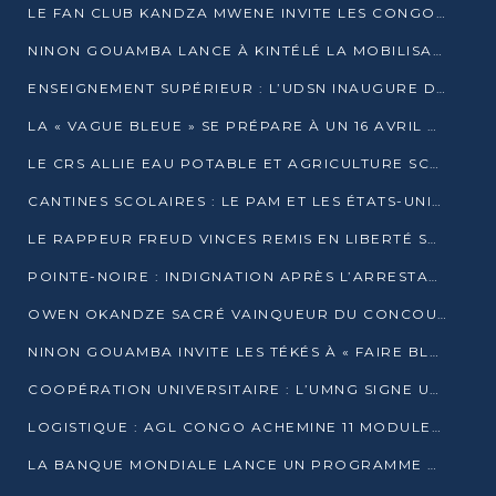
LE FAN CLUB KANDZA MWENE INVITE LES CONGOLAIS À UNE FORTE AFFLUENCE AU STADE DE KINTÉLÉ
NINON GOUAMBA LANCE À KINTÉLÉ LA MOBILISATION POUR L’INVESTITURE DR DSN
ENSEIGNEMENT SUPÉRIEUR : L’UDSN INAUGURE DES LABORATOIRES POUR BOOSTER LA FORMATION PRATIQUE
LA « VAGUE BLEUE » SE PRÉPARE À UN 16 AVRIL HISTORIQUE
LE CRS ALLIE EAU POTABLE ET AGRICULTURE SCOLAIRE AU CŒUR DE LA TRANSFORMATION DES ÉCOLES RURALES
CANTINES SCOLAIRES : LE PAM ET LES ÉTATS-UNIS AU CONTACT DES ÉCOLIERS DE KINKALA
LE RAPPEUR FREUD VINCES REMIS EN LIBERTÉ SOUS PRESSION MÉDIATIQUE
POINTE-NOIRE : INDIGNATION APRÈS L’ARRESTATION DU RAPPEUR FREUD VINCES
OWEN OKANDZE SACRÉ VAINQUEUR DU CONCOURS SLAM POUR LA VIE
NINON GOUAMBA INVITE LES TÉKÉS À « FAIRE BLOC » POUR PESER DANS LE DÉBAT NATIONAL
COOPÉRATION UNIVERSITAIRE : L’UMNG SIGNE UN ACCORD STRATÉGIQUE AVEC L’UNIVERSITÉ HAINAN EN CHINE
LOGISTIQUE : AGL CONGO ACHEMINE 11 MODULES GÉANTS JUSQU’À BRAZZAVILLE
LA BANQUE MONDIALE LANCE UN PROGRAMME DE 394 MILLIONS DE DOLLARS POUR LE BASSIN DU CONGO