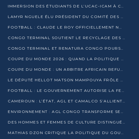
IMMERSION DES ÉTUDIANTS DE L’UCAC-ICAM À CONGO TERMINAL
LAMYR NGUELE ÉLU PRÉSIDENT DU COMITÉ DES MEMBRES D’HONNEUR DU PCT
FOOTBALL : CLAUDE LE ROY OFFICIELLEMENT NOMMÉ SÉLECTIONNEUR DU CONGO
CONGO TERMINAL SOUTIENT LE RECYCLAGE DES DÉCHETS PLASTIQUES À POINTE-NOIRE
CONGO TERMINAL ET RENATURA CONGO POURSUIVENT LEUR COMBAT POUR LA BIODIVERSITÉ
COUPE DU MONDE 2026 : QUAND LA POLITIQUE MENACE L’UNIVERSALITÉ DU FOOTBALL
COUPE DU MONDE : UN ARBITRE AFRICAIN REFUSÉ À L’ENTRÉE DES ÉTATS-UNIS
LE DÉPUTÉ HELLOT MATSON MAMPOUYA FRÔLE LA MORT LORS D’UNE EMBUSCADE DZNS LE POOL
FOOTBALL : LE GOUVERNEMENT AUTORISE LA FECOFOOT À OCCUPER LES COMPLEXES SPORTIFS
CAMEROUN : L’ÉTAT, AGL ET CAMALCO S’ALLIENT POUR UN MÉGA-PROJET FERROVIAIRE
ENVIRONNEMENT : AGL CONGO TRANSFORME SES DÉCHETS EN OUTILS DE FORMATION
DES HOMMES ET FEMMES DE CULTURE DISTINGUÉS POUR LEUR ENGAGEMENT PAR BANTOU CULTURE
MATHIAS DZON CRITIQUE LA POLITIQUE DU GOUVERNEMENT ET ALERTE SUR LA DETTE DU CONGO