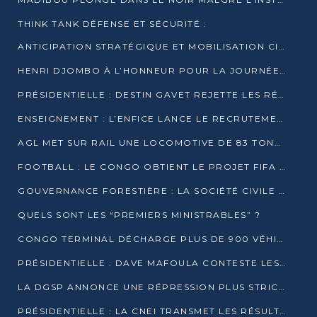
THINK TANK DÉFENSE ET SÉCURITÉ :
ANTICIPATION STRATÉGIQUE ET MOBILISATION CITOYENNE POUR NOTRE SOUVERAINETÉ NATIONALE
HENRI DJOMBO À L’HONNEUR POUR LA JOURNÉE MONDIALE DU THÉÂTRE
PRÉSIDENTIELLE : DESTIN GAVET REJETTE LES RÉSULTATS ET APPELLE À UN DIALOGUE NATIONAL
ENSEIGNEMENT : L’ENFICE LANCE LE RECRUTEMENT DE SA PREMIÈRE PROMOTION DE PROFESSEURS DES ÉCOLES
AGL MET SUR RAIL UNE LOCOMOTIVE DE 83 TONNES À POINTE-NOIRE
FOOTBALL : LE CONGO OBTIENT LE PROJET FIFA ARENA POUR SES 15 DÉPARTEMENTS
GOUVERNANCE FORESTIÈRE : LA SOCIÉTÉ CIVILE CONGOLAISE AFFICHE SES PRIORITÉS POUR 2026
QUELS SONT LES “PREMIERS MINISTRABLES” ?
CONGO TERMINAL DÉCHARGE PLUS DE 900 VÉHICULES EN QUELQUES HEURES
PRÉSIDENTIELLE : DAVE MAFOULA CONTESTE LES RÉSULTATS PROVISOIRES
LA DGSP ANNONCE UNE RÉPRESSION PLUS STRICTE CONTRE LES MOTO-TAXIS
PRÉSIDENTIELLE : LA CNEI TRANSMET LES RÉSULTATS PROVISOIRES À LA COUR CONSTITUTIONNELLE