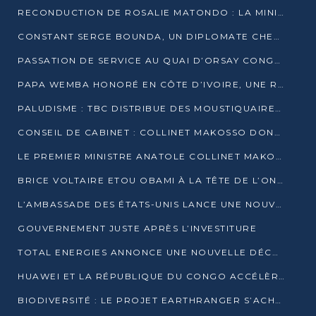
RECONDUCTION DE ROSALIE MATONDO : LA MINISTRE PROMET D’ACCÉLÉRER LE TRAITEMENT DES DOSSIERS ET DE RELEVER DE NOUVEAUX DÉFIS
CONSTANT SERGE BOUNDA, UN DIPLOMATE CHEVRONNÉ AUX COMMANDES DES AFFAIRES ÉTRANGÈRES
PASSATION DE SERVICE AU QUAI D’ORSAY CONGOLAIS : GAKOSSO PASSE LE FLAMBEAU À BOUNDA
PAPA WEMBA HONORÉ EN CÔTE D’IVOIRE, UNE RUE PORTE DÉSORMAIS SON NOM
PALUDISME : TBC DISTRIBUE DES MOUSTIQUAIRES DANS DEUX CSI DE BRAZZAVILLE
CONSEIL DE CABINET : COLLINET MAKOSSO DONNE SES DERNIÈRES ORIENTATIONS
LE PREMIER MINISTRE ANATOLE COLLINET MAKOSSO DÉMISSIONNE AVEC SON GOUVERNEMENT
BRICE VOLTAIRE ETOU OBAMI À LA TÊTE DE L’ONEC-C POUR TROIS ANS
L’AMBASSADE DES ÉTATS-UNIS LANCE UNE NOUVELLE COHORTE DU PROGRAMME ACCESS MICRO-SCHOLARSHIP
GOUVERNEMENT JUSTE APRÈS L’INVESTITURE
TOTAL ENERGIES ANNONCE UNE NOUVELLE DÉCOUVERTE D’HYDROCARBURES SUR LE PERMIS MOHO AU LARGE DU CONGO
HUAWEI ET LA RÉPUBLIQUE DU CONGO ACCÉLÈRENT LEUR PARTENARIAT
BIODIVERSITÉ : LE PROJET EARTHRANGER S’ACHÈVE, MAIS LES DÉFIS DEMEURENT