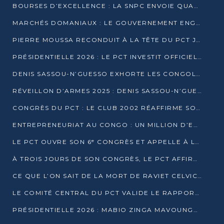
BOURSES D’EXCELLENCE : LA SNPC ENVOIE QUATRE NOUVEAUX TALENTS CONGOLAIS SE FORMER À BAKOU
MARCHÉS DOMANIAUX : LE GOUVERNEMENT ENGAGE LA STRUCTURATION DES TAXES D’ASSAINISSEMENT
PIERRE MOUSSA RECONDUIT À LA TÊTE DU PCT JUSQU’EN 2031
PRÉSIDENTIELLE 2026 : LE PCT INVESTIT OFFICIELLEMENT DENIS SASSOU NGUESSO
DENIS SASSOU-N’GUESSO EXHORTE LES CONGOLAIS À L’UNITÉ ET AU FAIR-PLAY DÉMOCRATIQUE EN 2026
RÉVEILLON D’ARMES 2025 : DENIS SASSOU-N’GUESSO GARANTIT DES ÉLECTIONS 2026 PAISIBLES ET SÉCURISÉES
CONGRÈS DU PCT : LE CLUB 2002 RÉAFFIRME SON SOUTIEN À DENIS SASSOU-N’GUESSO POUR 2026
ENTREPRENEURIAT AU CONGO : UN MILLION D’EUROS POUR FINANCER LES STARTUPS DÈS 2026
LE PCT OUVRE SON 6ᵉ CONGRÈS ET APPELLE À LA CANDIDATURE DE DENIS SASSOU NGUESSO
À TROIS JOURS DE SON CONGRÈS, LE PCT AFFIRME AVOIR ATTEINT TOUS SES OBJECTIFS
CE QUE L’ON SAIT DE LA MORT DE RAVIET CELVIC N’TSIANTSIE
LE COMITÉ CENTRAL DU PCT VALIDE LE RAPPORT DU CONGRÈS ET SOUTIENT DENIS SASSOU N’GUESSO
PRÉSIDENTIELLE 2026 : MABIO ZINGA MAVOUNGOU DÉCLARE SA CANDIDATURE ET CHARGE LE BILAN DU PCT