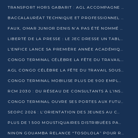
TRANSPORT HORS GABARIT : AGL ACCOMPAGNE LE DÉVELOPPEMENT DU SECTEUR BRASSICOLE AU CONGO
BACCALAURÉAT TECHNIQUE ET PROFESSIONNEL : 16 352 CANDIDATS LANCÉS DANS LES ÉPREUVES D’EPS
FAUX, OMAR JUNIOR DENIS N’A PAS ÉTÉ NOMMÉ AIDE DE CAMP ADJOINT DE DENIS SASSOU NGUESSO
LIBERTÉ DE LA PRESSE : LE JEC DRESSE UN TABLEAU PRÉOCCUPANT AU CONGO
L’ENFICE LANCE SA PREMIÈRE ANNÉE ACADÉMIQUE AVEC 100 FUTURS ENSEIGNANTS
CONGO TERMINAL CÉLÈBRE LA FÊTE DU TRAVAIL AVEC SES COLLABORATEURS À POINTE-NOIRE
AGL CONGO CÉLÈBRE LA FÊTE DU TRAVAIL SOUS LE SIGNE DE LA COHÉSION
CONGO TERMINAL MOBILISE PLUS DE 900 EMPLOYÉS AUTOUR DE LA SÉCURITÉ AU TRAVAIL
RCM 2030 : DU RÉSEAU DE CONSULTANTS À L’INSTRUMENT DE PUISSANCE EN AFRIQUE FRANCOPHONE
CONGO TERMINAL OUVRE SES PORTES AUX FUTURS INGÉNIEURS AU FORUM DES MÉTIERS D’UCAC-ICAM
SEOPC 2026 : L’ORIENTATION DES JEUNES AU CŒUR DE LA DEUXIÈME ÉDITION
PLUS DE 1 500 MOUSTIQUAIRES DISTRIBUÉES PAR AGL ET CONGO TERMINAL DANS LA LUTTE CONTRE LE PALUDISME
NINON GOUAMBA RELANCE “TOSOLOLA” POUR RENFORCER LE DIALOGUE AVEC LES CITOYENS