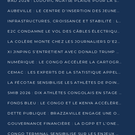
BAD 2026 : LUDOVIC NGATSÉ PLAIDE POUR LA SOUVERAINETÉ FINANCIÈRE AFRICAINE
AUBEVILLE : LE CENTRE D’INSERTION DES JEUNES PRÊT À OUVRIR SES PORTES
INFRASTRUCTURES, CROISSANCE ET STABILITÉ : LA GUINÉE AFFÛTE SES AMBITIONS
E2C CONDAMNE LE VOL DES CÂBLES ÉLECTRIQUES APRÈS UNE VIDÉO VIRALE
LA COLÈRE MONTE CHEZ LES JOURNALIERS D’E2C QUI DÉNONCENT 20 ANS DE PRÉCARITÉ
XI JINPING S’ENTRETIENT AVEC DONALD TRUMP À BEIJING
NUMÉRIQUE : LE CONGO ACCÉLÈRE LA CARTOGRAPHIE DE SES INFRASTRUCTURES DIGITALES
CEMAC : LES EXPERTS DE LA STATISTIQUE APPELLENT À RENFORCER LA SÉCURISATION DES DONNÉES
LA FÉCOTAE SENSIBILISE LES ATHLÈTES DE POINTE-NOIRE À L’HYGIÈNE ALIMENTA
SMIB 2026 : DIX ATHLÈTES CONGOLAIS EN STAGE AU KENYA
FONDS BLEU : LE CONGO ET LE KENYA ACCÉLÈRENT LA MOBILISATION DES FINANCEMENTS
DETTE PUBLIQUE : BRAZZAVILLE ENGAGE UNE OPÉRATION DE RACHAT DE 575 MILLIONS DE DOLLARS
GOUVERNANCE FINANCIÈRE : LA DGPP ET L’ONEC-C VERS UN PARTENARIAT POUR ASSAINIR LES ENTREPRISES PUBLIQUES
CONGO TERMINAL SENSIBILISE SUR LES ENJEUX DE LA SANTÉ MENTALE EN