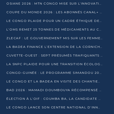
OSIANE 2026 : MTN CONGO MISE SUR L’INNOVATION POUR RELEVER LES DÉFIS AFRICAINS
COUPE DU MONDE 2026 : LES ABONNÉS CANAL+ AU CONGO DÉÇUS À QUELQUES JOURS DU COUP D’ENVOI
LE CONGO PLAIDE POUR UN CADRE ÉTHIQUE DE L’INTELLIGENCE ARTIFICIELLE À DAKAR
L’OMS REMET 25 TONNES DE MÉDICAMENTS AU CONGO POUR RENFORCER LA RIPOSTE AUX ÉPIDÉMIES
ZLECAF : LE GOUVERNEMENT MIS SUR LES FEMMES ENTREPRENEURES
LA BADEA FINANCE L’EXTENSION DE LA CORNICHE SUD DE BRAZZAVILLE
CUVETTE-OUEST : SEPT PRÉSUMÉS TRAFIQUANTS DE FAUNE INTERPELLÉS À EWO ET KELLÉ
LA SNPC PLAIDE POUR UNE TRANSITION ÉCOLOGIQUE PROGRESSIVE
CONGO-GUINÉE : LE PROGRAMME SIMANDOU 2040 AU CŒUR DES ÉCHANGES À LA BAD
LE CONGO ET LA BADEA EN VISITE DES CHANTIERS
BAD 2026 : MAMADI DOUMBOUYA RÉCOMPENSÉ PAR LE TROPHÉE BABACAR NDIAYE À BRAZZAVILLE
ÉLECTION À L’OIF : COUMBA BA, LA CANDIDATE DISCRÈTE QUI BOUSCULE LE JEU DIPLOMATIQUE
LE CONGO LANCE SON CENTRE NATIONAL D’INNOVATION