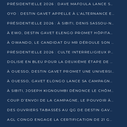
PRÉSIDENTIELLE 2026 : DAVE MAFOULA LANCE SA « VAGUE DU NOUVEAU DÉPART » À IMPFONDO
OYO : DESTIN GAVET APPELLE À L’ALTERNANCE ET À LA RESPONSABILITÉ DE LA JEUNESSE
PRÉSIDENTIELLE 2026 : À SIBITI, DENIS SASSOU-N’GUESSO PARIE SUR LES RESSOURCES DE LA LEKOUMOU
À EWO, DESTIN GAVET ELENGO PROMET HÔPITAL, CHEMIN DE FER ET AUDIT DES FINANCES PUBLIQUES
À OWANDO, LE CANDIDAT DU MR DÉROULE SON PROGRAMME DE “CHANGEMENT”
PRÉSIDENTIELLE 2026 : CULTE INTERRELIGIEUX POUR LA PAIX À OUENZÉ
DOLISIE EN BLEU POUR LA DEUXIÈME ÉTAPE DE CAMPAGNE DE DSN
À OUESSO, DESTIN GAVET PROMET UNE UNIVERSITÉ POUR LA SANGHA
À OUESSO, GAVET ELONGO LANCE SA CAMPAGNE SOUS LE SIGNE DU RENOUVEAU
À SIBITI, JOSEPH KIGNOUMBI DÉNONCE LE CHÔMAGE ET LES DÉFAILLANCES DE L’ÉTAT
COUP D’ENVOI DE LA CAMPAGNE, LE POUVOIR À POINTE-NOIRE, L’OPPOSITION À OUESSO ET SIBITI
DES OUVRIERS TABASSÉS AU QG DE DESTIN GAVET À 24 HEURES DE L’OUVERTURE DE LA CAMPAGNE
AGL CONGO ENGAGE LA CERTIFICATION DE 21 GRUTIERS AUX NORMES INTERNATIONALES