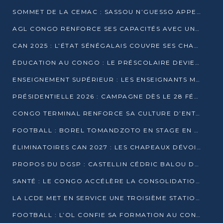
SOMMET DE LA CEMAC : SASSOU N’GUESSO APPELLE À LA VIGILANCE FACE AUX RISQUES ÉCONOMIQUES
AGL CONGO RENFORCE SES CAPACITÉS AVEC UNE GRUE DE 250 TONNES
CAN 2025 : L’ÉTAT SÉNÉGALAIS COUVRE SES CHAMPIONS D’AFRIQUE DE RÉCOMPENSES EXCEPTIONNELLES
ÉDUCATION AU CONGO : LE PRÉSCOLAIRE DEVIENT OBLIGATOIRE, LE BTS CONSACRÉ DIPLÔME D’ÉTAT
ENSEIGNEMENT SUPÉRIEUR : LES ENSEIGNANTS MAINTIENNENT LA GRÈVE ET EXIGENT UN ACCORD ÉCRIT AVEC L’ÉTAT
PRÉSIDENTIELLE 2026 : CAMPAGNE DÈS LE 28 FÉVRIER, SCRUTIN LES 12 ET 15 MARS
CONGO TERMINAL RENFORCE SA CULTURE D’ENTREPRISE AVEC LE PROGRAMME « WIN TOGETHER »
FOOTBALL : BOREL TOMANDZOTO EN STAGE EN ESPAGNE AVEC POLISSYA FC
ÉLIMINATOIRES CAN 2027 : LES CHAPEAUX DÉVOILÉS, LE CONGO FIXÉ SUR SON SORT
PROPOS DU DGSP : CASTELLIN CÉDRIC BALOU DÉNONCE DES PROPOS INTIMIDANTS
SANTÉ : LE CONGO ACCÉLÈRE LA CONSOLIDATION DE L’OFFRE DE SOINS
LA LCDE MET EN SERVICE UNE TROISIÈME STATION D’EAU POTABLE À MFILOU
FOOTBALL : L’OL CONFIE SA FORMATION AU CONGOLAIS CHRISTIAN BASSILA