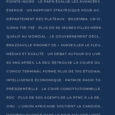
POINTE-NOIRE : LE PAPN ÉVALUE LES AVANCÉES DU MÔLE EST
ÉNERGIE : UN RAPPORT STRATÉGIQUE POUR ACCÉLÉRER LA TRANSITION AU CONGO
DÉPARTEMENT DES PLATEAUX : BOUEMBA, UN VIVIER ÉCONOMIQUE PRÊT À EXPLOSER
GOMA TSÉ-TSÉ : PLUS DE 50 JEUNES FILLES MÈRES SENSIBILISÉES À LA SANTÉ SEXUELLE
QUALIF AU MONDIAL : LE GOUVERNEMENT DÉCLARE LA JOURNÉE DU 1ER AVRIL 2026 CHÔMÉE ET PAYÉE
BRAZZAVILLE PROMET DE « SURVEILLER LE FLEUVE » APRÈS LA QUALIFICATION DE LA RDC AU MONDIAL
MÉDIAS ET ÉGALITÉ : UN DÉBAT AUTOUR DU LIVRE « CES FEMMES QUI REPRENNENT LE POUVOIR SUR LEUR VIE »
60 ANS APRÈS, LA RDC RETROUVE LA COUPE DU MONDE
CONGO TERMINAL FORME PLUS DE 100 ÉTUDIANTS AUX TECHNIQUES D’EMBAUCHE
INTELLIGENCE ÉCONOMIQUE : PATRICE PASSY THÉORISE UNE STRATÉGIE ADAPTÉE AUX CONTEXTES FRAGMENTÉS
PRÉSIDENTIELLE : LA COUR CONSTITUTIONNELLE CONFIRME LA VICTOIRE DE SASSOU NGUESSO AVEC 94,90 % DES SUFFRAGES
RDC : PLUS DE 500 AGENTS DE LA RTNC À LA RETRAITE, UNE PAGE SE TOURNE
ONU : L’UNION AFRICAINE SOUTIENT LA CANDIDATURE DE MACKY SALL
MADIBOU PLONGÉ DANS LE NOIR MALGRÉ L’INSTALLATION D’UN NOUVEAU TRANSFORMATEUR