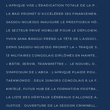
L’AFRIQUE VISE L’ÉRADICATION TOTALE DE LA POLIOMYÉLITE D’ICI 2026
LA BAD PROMET D’ACCÉLÉRER SES FINANCEMENTS AVEC LE MINISTÈRE DE L’ASSAINISSEMENT
SASSOU NGUESSO INAUGURE LE PRESTIGIEUX HÔTEL KEMPINSKI BRAZZAVILLE
LE SECTEUR PRIVÉ MOBILISÉ POUR LE DÉPLOIEMENT DE 19 MINI-CENTRALES SOLAIRES
YVON SANA BANGUI PREND LA TÊTE DE L’ASSOCIATION DES BANQUES CENTRALES AFRICAINES
DENIS SASSOU-NGUESSO PROMET LA « TRAQUE SANS RELÂCHE » DU GRAND BANDITISME
13 MILITAIRES CONGOLAIS DIPLÔMÉS EN MAINTENANCE INDUSTRIELLE APRÈS TROIS ANS DE FORMATION À L’UNIVERSITÉ MARIEN-NGOUABI
« BÂTIR, SERVIR, TRANSMETTRE » : LE NOUVEL OUVRAGE QUI INTERPELLE LES COLLECTIVITÉS
SYMPOSIUM DE L’ABCA : L’AFRIQUE PLAIDE POUR UN FINANCEMENT CLIMATIQUE ÉQUITABLE
TAEKWONDO : DEUX JUNIORS CONGOLAIS À LA FINALE D’OPEN SYRIES 2025 À ABIDJAN
KINTELÉ, FUTUR HUB DE LA FORMATION FOOTBALLISTIQUE AFRICAINE ?
LA LISTE DES HÔPITAUX GÉNÉRAUX S’ALLONGE AU CONGO
JUSTICE : OUVERTURE DE LA SESSION CRIMINELLE À BRAZZAVILLE AVEC 52 DOSSIERS AU RÔLE