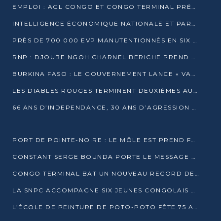
EMPLOI : AGL CONGO ET CONGO TERMINAL PRÉSÉLECTIONNENT PLUS DE 70 JEUNES À POINTE-NOIRE
INTELLIGENCE ÉCONOMIQUE NATIONALE ET PARTENARIATS INTERNATIONAUX : VERS UNE DOCTRINE SOUVERAINE DE SÉCURITÉ ÉCONOMIQUE
PRÈS DE 700 000 EVP MANUTENTIONNÉS EN SIX MOIS PAR CONGO TERMINAL
RNP : DJOUBE NGOH CHARNEL BERICHE PREND LES RÊNES DU PARTI
BURKINA FASO : LE GOUVERNEMENT LANCE « VACANCES UTILES 2026 » POUR FORMER LES ÉLÈVES À 15 MÉTIERS
LES DIABLES ROUGES TERMINENT DEUXIÈMES AU CHAMPIONNAT D’AFRIQUE ZONE 3
66 ANS D’INDEPENDANCE, 30 ANS D’AGRESSION RWAN DAISE : 4 PRESIDENCES, UN ECHEC COLLECTIF
PORT DE POINTE-NOIRE : LE MÔLE EST PREND FORME ET VISE LES GÉANTS DES MERS
CONSTANT SERGE BOUNDA PORTE LE MESSAGE DE COMPASSION DE DENIS SASSOU NGUESSO EN IRAN
CONGO TERMINAL BAT UN NOUVEAU RECORD DE PRODUCTIVITÉ AU PORT DE POINTE-NOIRE
LA SNPC ACCOMPAGNE SIX JEUNES CONGOLAIS AUX OLYMPIADES PANAFRICAINES DE MATHÉMATIQUES
L’ÉCOLE DE PEINTURE DE POTO-POTO FÊTE 75 ANS AU SERVICE DE L’ART CONGOLAIS