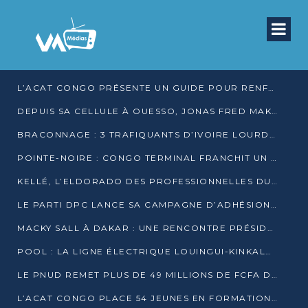
L’ACAT CONGO PRÉSENTE UN GUIDE POUR RENFORCER LES GARANTIES JUDICIAIRES EN GARDE À VUE
DEPUIS SA CELLULE À OUESSO, JONAS FRED MAKITA DÉNONCE CE QU’IL QUALIFIE DE DÉNI DE JUSTICE
BRACONNAGE : 3 TRAFIQUANTS D’IVOIRE LOURDEMENT CONDAMNÉS À DJAMBALA
POINTE-NOIRE : CONGO TERMINAL FRANCHIT UN CAP HISTORIQUE AVEC 99 MOUVEMENTS/HEURE
KELLÉ, L’ELDORADO DES PROFESSIONNELLES DU SEXE
LE PARTI DPC LANCE SA CAMPAGNE D’ADHÉSIONS ET VEUT STRUCTURER SA PRÉSENCE DANS LES 15 DÉPARTEMENTS
MACKY SALL À DAKAR : UNE RENCONTRE PRÉSIDENTIELLE QUI DIVISE L’OPINION SÉNÉGALAISE
POOL : LA LIGNE ÉLECTRIQUE LOUINGUI-KINKALA-BOKO MISE EN SERVICE
LE PNUD REMET PLUS DE 49 MILLIONS DE FCFA D’ÉQUIPEMENTS POUR ACCÉLÉRER LA NUMÉRISATION DU SYSTÈME DE SANTÉ
L’ACAT CONGO PLACE 54 JEUNES EN FORMATION PROFESSIONNELLE