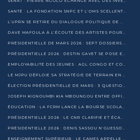
SÉNAT : PIERRE NGOLO ÉCHANGE AVEC DES INVESTISSEURS DU NUMÉRIQUE
SANTÉ : LA FONDATION SNPC ET L’OMS SCELLENT UN PARTENARIAT STRATÉGIQUE DE TROIS ANS
L’UPRN SE RETIRE DU DIALOGUE POLITIQUE DE DJAMBALA : TENSIONS DANS LE PRÉ-ÉLECTORAL CONGOLAIS
DAVE MAFOULA À L’ÉCOUTE DES ARTISTES POUR REDÉFINIR SA POLITIQUE CULTURELLE
PRÉSIDENTIELLE DE MARS 2026 : SEPT DOSSIERS DE CANDIDATURE ENREGISTRÉS À LA CLÔTURE DES DÉPÔTS
PRÉSIDENTIELLE 2026 : DESTIN GAVET SE POSE EN CANDIDAT DU « RAS-LE-BOL »
EMPLOYABILITÉ DES JEUNES : AGL CONGO ET CONGO TERMINAL S’ALLIENT À UCAC-ICAM
LE MJPU DÉPLOIE SA STRATÉGIE DE TERRAIN EN FAVEUR DE DSN
ÉLECTION PRÉSIDENTIELLE DE MARS : 3 QUESTIONS À UN EXPERT CONGOLAIS DE LA CYBERSÉCURITÉ
JOSEPH KIGNOUMBI KIA MBOUNGOU ENTRE OFFICIELLEMENT EN COURSE POUR LA PRÉSIDENTIELLE
ÉDUCATION : LA FCRM LANCE LA BOURSE SCOLAIRE FRANCINE-NTOUMI POUR PROMOUVOIR LES FILIÈRES SCIENTIFIQUES
PRÉSIDENTIELLE 2026 : LE CNR CLARIFIE ET ÉCARTE LA CANDIDATURE DU PASTEUR NTUMI
PRÉSIDENTIELLE 2026 : DENIS SASSOU N’GUESSO ANNONCE OFFICIELLEMENT SA CANDIDATURE
ENSEIGNEMENT SUPÉRIEUR : LE CAMES APPELLE À UNE UNIVERSITÉ AFRICAINE AXÉE SUR L’EMPLOYABILITÉ