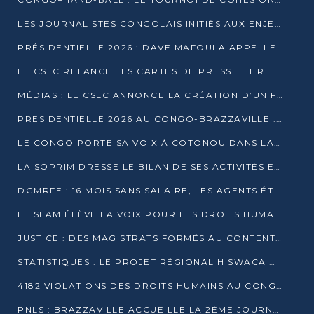
LES JOURNALISTES CONGOLAIS INITIÉS AUX ENJEUX DE L’ÉCONOMIE BLEUE
PRÉSIDENTIELLE 2026 : DAVE MAFOULA APPELLE LES CONGOLAIS À UN « NOUVEAU DÉPART »
LE CSLC RELANCE LES CARTES DE PRESSE ET RECONNAÎT OFFICIELLEMENT LES MÉDIAS EN LIGNE
MÉDIAS : LE CSLC ANNONCE LA CRÉATION D’UN FONDS D’APPUI À LA PRESSE
PRESIDENTIELLE 2026 AU CONGO-BRAZZAVILLE : UN CASTING ÉLARGI
LE CONGO PORTE SA VOIX À COTONOU DANS LA LUTTE CONTRE LA TUBERCULOSE
LA SOPRIM DRESSE LE BILAN DE SES ACTIVITÉS ET FIXE DE NOUVELLES PRIORITÉS
DGMRFE : 16 MOIS SANS SALAIRE, LES AGENTS ÉTOUFFENT DANS LE SILENCE
LE SLAM ÉLÈVE LA VOIX POUR LES DROITS HUMAINS À BRAZZAVILLE
JUSTICE : DES MAGISTRATS FORMÉS AU CONTENTIEUX DE LA PROPRIÉTÉ INTELLECTUELLE
STATISTIQUES : LE PROJET RÉGIONAL HISWACA OFFICIELLEMENT LANCÉ AU CONGO
4182 VIOLATIONS DES DROITS HUMAINS AU CONGO EN 2025 SELON LE CAD
PNLS : BRAZZAVILLE ACCUEILLE LA 2ÈME JOURNÉE SCIENTIFIQUE SUR LE VIH/SIDA