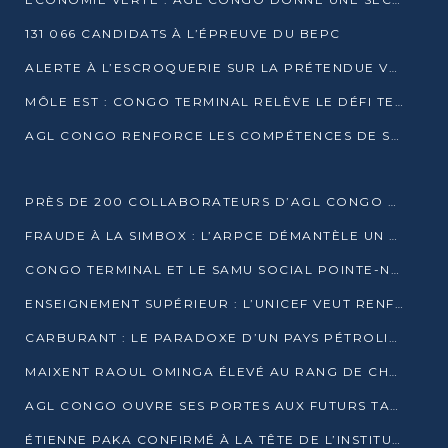
131 066 CANDIDATS À L’ÉPREUVE DU BEPC
ALERTE À L’ESCROQUERIE SUR LA PRÉTENDUE VENTE DE PARCELLES AFAT
MÔLE EST : CONGO TERMINAL RELÈVE LE DÉFI TECHNIQUE DES SABLES BITUMINEUX
AGL CONGO RENFORCE LES COMPÉTENCES DE SES ÉQUIPES AVEC LA CERTIFICATION CACES® R483
PRÈS DE 200 COLLABORATEURS D’AGL CONGO EN FORMATION JUSQU’EN JUILLET
FRAUDE À LA SIMBOX : L’ARPCE DÉMANTÈLE UN RÉSEAU UTILISANT DES CARTES SIM OUGANDAISES
CONGO TERMINAL ET LE SAMU SOCIAL POINTE-NOIRE RENOUVELLENT LEUR PARTENARIAT EN FAVEUR DES JEUNES VULNÉRABLES
ENSEIGNEMENT SUPÉRIEUR : L’UNICEF VEUT RENFORCER LA RECHERCHE SUR LES QUESTIONS DE L’ENFANCE
CARBURANT : LE PARADOXE D’UN PAYS PÉTROLIER CONFRONTÉ À DES PÉNURIES RÉCURRENTES
MAIXENT RAOUL OMINGA ÉLEVÉ AU RANG DE CHEVALIER DE L’ORDRE DE L’AMITIÉ ENTRE LA RUSSIE ET LE CONGO
AGL CONGO OUVRE SES PORTES AUX FUTURS TALENTS DE LA LOGISTIQUE
ÉTIENNE PAKA CONFIRMÉ À LA TÊTE DE L’INSTITUT GÉOGRAPHIQUE NATIONAL