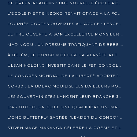
BE GREEN ACADEMY : UNE NOUVELLE ÉCOLE POUR LES MÉTIERS DE L’ÉCOLOGIE À POINTE-NOIRE
L’ÉCOLE PIERRE NZOKO RENAIT GRÂCE À LA FONDATION MUCODEC
JOURNÉE PORTES OUVERTES À L’ACPCE : LES JEUNES EN IMMERSION DANS L’ENTREPRISE
LETTRE OUVERTE A SON EXCELLENCE MONSIEUR DENIS SASSOU NGUESSO, PRESIDENT DE LAREPUBLIQUE DU CONGO
MADINGOU : UN PRÉSUMÉ TRAFIQUANT DE BÉBÉ CHIMPANZÉ FIXÉ SUR SON SORT LE 20 NOVEMBRE
À BELÉM, LE CONGO MOBILISE LA PLANÈTE AUTOUR DU FONDS BLEU POUR LE BASSIN DU CONGO
ULSAN HOLDING INVESTIT DANS LE FER CONGOLAIS
LE CONGRÈS MONDIAL DE LA LIBERTÉ ADOPTE 14 RÉSOLUTIONS HISTORIQUES
COP30 : LA BDEAC MOBILISE LES BAILLEURS POUR LE FONDS BLEU DU BASSIN DU CONGO
LES SOUVERAINISTES LANCENT LEUR BRANCHE JEUNE À BRAZZAVILLE
L’AS OTOHO, UN CLUB, UNE QUALIFICATION, MAIS ENCORE DES DOUTES
L’ONG BUTTERFLY SACRÉE “LEADER DU CONGO” AU PRIX D’EXCELLENCE 2025
STIVEN MAGE MAKANGA CÉLÈBRE LA POÉSIE ET L’HUMAIN AVEC SON RECUEIL “HECTARE”