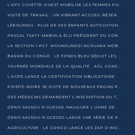
L’OFC CUVETTE-OUEST MOBILISE LES FEMMES POUR ACCUEILLIR LE PRÉSIDENT DE LA RÉPUBLIQUE
VISITE DE TRAVAIL : UN VIBRANT ACCUEIL RÉSERVÉ À DENIS SASSOU-N’GUESSO PAR L’ASSOCIATION « LES AMIS DE WOMO »
LÉKOUMOU : PLUS DE 900 ENFANTS AUTOCHTONES REÇOIVENT DES KITS SCOLAIRES GRÂCE À L’ESPACE OPOKO
PASCAL TSATY-MABIALA ÉLU PRÉSIDENT DU CONSEIL NATIONAL DE L’UPADS
LA SECTION 1-PCT MOUKOUNDZI NGOUAKA MOBILISE 100 000 FCFA POUR LE 6ᵉ CONGRÈS DU PARTI
BASSIN DU CONGO : LE FONDS BLEU SÉDUIT LES BAILLEURS À BELÉM
JOURNÉE MONDIALE DE LA QUALITÉ : AGL CONGO FORME ET SENSIBILISE LES JEUNES TALENTS
L’ACPE LANCE LA CERTIFICATION OBLIGATOIRE DES CONTRATS DE TRAVAIL DES TRANSPORTEURS
POINTE-NOIRE SE DOTE DE NOUVEAUX ENGINS POUR L’ASSAINISSEMENT ET L’ENTRETIEN ROUTIER
DES MÉDECINS DEMANDENT L’INSCRIPTION DU TRAITEMENT DU PIED-BOT DANS LES CURSUS UNIVERSITAIRES
DÉNIS SASSOU N’GUESSO INAUGURE L’USINE DE VALORISATION DU GAZ ASSOCIÉ
DENIS SASSOU-N’GUESSO LANCE UNE SÉRIE DE PROJETS DANS LE KOUILOU
AGRICULTURE : LE CONGO LANCE LES ZAP D’INONI ET YONO