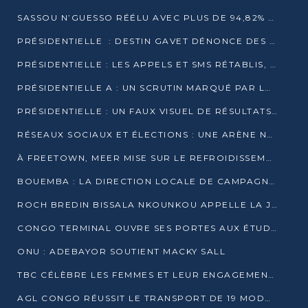
SASSOU N’GUESSO RÉÉLU AVEC PLUS DE 94,82% DES VOIX
PRÉSIDENTIELLE : DESTIN GAVET DÉNONCE DES IRRÉGULARITÉS ET REVENDIQUE LA VICTOIRE
PRÉSIDENTIELLE : LES APPELS ET SMS RÉTABLIS, INTERNET RESTE BLOQUÉ
PRÉSIDENTIELLE A : UN SCRUTIN MARQUÉ PAR LA COUPURE D’INTERNET ET UNE AFFLUENCE TIMIDE À BRAZZAVILLE
PRÉSIDENTIELLE : UN FAUX VISUEL DE RÉSULTATS CIRCULE
RÉSEAUX SOCIAUX ET ÉLECTIONS : UNE ARÈNE NUMÉRIQUE EN PLEINE MUTATION AU CONGO
À FREETOWN, MEER MISE SUR LE REFROIDISSEMENT PASSIF FACE À LA CHALEUR EXTRÊME
BOUEMBA : LA DIRECTION LOCALE DE CAMPAGNE DE DENIS SASSOU N’GUESSO MULTIPLIE LES ACTIVITÉS DE MOBILISATION
ROCH BREDIN BISSALA NKOUNKOU APPELLE LA JEUNESSE DE GOMA TSÉ-TSÉ À UN VOTE MASSIF POUR DENIS SASSOU NGUESSO
CONGO TERMINAL OUVRE SES PORTES AUX ÉTUDIANTS EN TRANSPORT ET LOGISTIQUE
ONU : ADEBAYOR SOUTIENT MACKY SALL
TBC CÉLÈBRE LES FEMMES ET LEUR ENGAGEMENT À L’OCCASION DU 8 MARS
AGL CONGO RÉUSSIT LE TRANSPORT DE 19 MODULES HORS GABARIT ENTRE POINTE-NOIRE ET BRAZZAVILLE