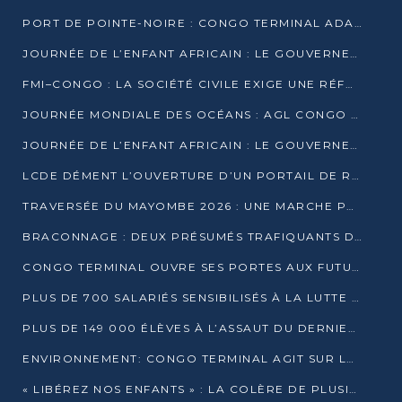
PORT DE POINTE-NOIRE : CONGO TERMINAL ADAPTE SON DRAGAGE AUX SABLES BITUMINEUX
JOURNÉE DE L’ENFANT AFRICAIN : LE GOUVERNEMENT RÉAFFIRME SON ENGAGEMENT POUR L’ACCÈS À L’EAU ET À L’ASSAINISSEMENT
FMI–CONGO : LA SOCIÉTÉ CIVILE EXIGE UNE RÉFORME DE LA FISCALITÉ PÉTROLIÈRE
JOURNÉE MONDIALE DES OCÉANS : AGL CONGO MOBILISE SES COLLABORATEURS POUR LA PRÉSERVATION DE LA BIODIVERSITÉ MARINE
JOURNÉE DE L’ENFANT AFRICAIN : LE GOUVERNEMENT MOBILISÉ POUR L’HYGIÈNE DANS LES ORPHELINATS
LCDE DÉMENT L’OUVERTURE D’UN PORTAIL DE RECRUTEMENT ET APPELLE À LA VIGILANCE
TRAVERSÉE DU MAYOMBE 2026 : UNE MARCHE POUR SENSIBILISER ET DÉPISTER AU DIABÈTE
BRACONNAGE : DEUX PRÉSUMÉS TRAFIQUANTS D’HIPPOPOTAME ÉCROUÉS À BRAZZAVILLE
CONGO TERMINAL OUVRE SES PORTES AUX FUTURS INGÉNIEURS DE L’UCAC-ICAM
PLUS DE 700 SALARIÉS SENSIBILISÉS À LA LUTTE CONTRE LA TUBERCULOSE À CONGO TERMINAL
PLUS DE 149 000 ÉLÈVES À L’ASSAUT DU DERNIER CEPE
ENVIRONNEMENT: CONGO TERMINAL AGIT SUR LE TERRAIN ET FORME LES PLUS JEUNES
« LIBÉREZ NOS ENFANTS » : LA COLÈRE DE PLUSIEURS MÈRES À BRAZZAVILLE CONTRE LA DGSP