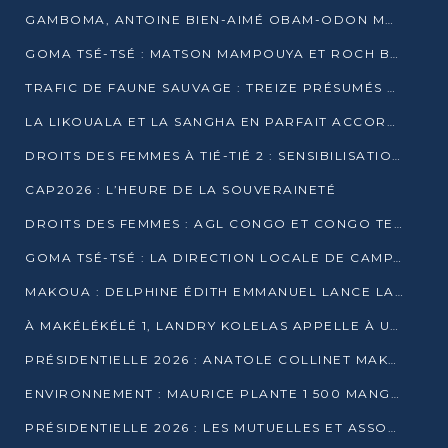
GAMBOMA, ANTOINE BIEN-AIMÉ OBAM-ODON MOBILISE LES 32 148 ÉLECTEURS EN FAVEUR DE DENIS SASSOU NGUESSO
GOMA TSÉ-TSÉ : MATSON MAMPOUYA ET ROCH BREDIN BISSALA NKOUNKOU EN CAMPAGNE DE PROXIMITÉ
TRAFIC DE FAUNE SAUVAGE : TREIZE PRÉSUMÉS TRAFIQUANTS INTERPELLÉS AU CONGO EN 2025
LA LIKOUALA ET LA SANGHA EN PARFAIT ACCORD AVEC LE PROJET DE SOCIÉTÉ DU CANDIDAT DENIS SASSOU-N’GUESSO
DROITS DES FEMMES À TIÉ-TIÉ 2 : SENSIBILISATION ET PÉDAGOGIE SUR LE DROIT DE VOTE
CAP2026 : L’HEURE DE LA SOUVERAINETÉ
DROITS DES FEMMES : AGL CONGO ET CONGO TERMINAL METTENT EN AVANT LE LEADERSHIP FÉMININ
GOMA TSÉ-TSÉ : LA DIRECTION LOCALE DE CAMPAGNE INTENSIFIE LA SENSIBILISATION DANS LES VILLAGES
MAKOUA : DELPHINE ÉDITH EMMANUEL LANCE LA CAMPAGNE POUR DENIS SASSOU-N’GUESSO
À MAKÉLÉKÉLÉ 1, LANDRY KOLELAS APPELLE À UNE MOBILISATION MASSIVE EN FAVEUR DE DENIS SASSOU-N’GUESSO
PRÉSIDENTIELLE 2026 : ANATOLE COLLINET MAKOSSO DÉFEND LE PROJET DE SOCIÉTÉ DE DENIS SASSOU NGUESSO
ENVIRONNEMENT : MAURICE PLANTE 1 500 MANGROVES POUR HONORER WANGARI MAATHAI
PRÉSIDENTIELLE 2026 : LES MUTUELLES ET ASSOCIATIONS S’IMPLIQUENT DANS LA CAMPAGNE ÉLECTORALE À TIÉ-TIÉ 2 (POINTE-NOIRE)