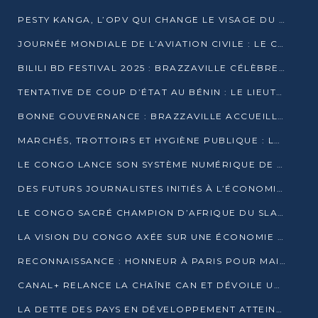
PESTY KANGA, L’OPV QUI CHANGE LE VISAGE DU REPORTAGE AU CONGO
JOURNÉE MONDIALE DE L’AVIATION CIVILE : LE CONGO MISE SUR L’INNOVATION ET LA SÉCURITÉ
BILILI BD FESTIVAL 2025 : BRAZZAVILLE CÉLÈBRE DIX ANS DE CRÉATION GRAPHIQUE AFRICAINE
TENTATIVE DE COUP D’ÉTAT AU BÉNIN : LE LIEUTENANT-COLONEL TIGRI S’AUTOPROCLAME CHEF D’UN COMITÉ MILITAIRE
BONNE GOUVERNANCE : BRAZZAVILLE ACCUEILLE LES PREMIÈRES JOURNÉES CONGOLAISES DE L’ÉVALUATION
MARCHÉS, TROTTOIRS ET HYGIÈNE PUBLIQUE : LE GOUVERNEMENT DURCIT LE TON
LE CONGO LANCE SON SYSTÈME NUMÉRIQUE DE VÉRIFICATION DU BOIS
DES FUTURS JOURNALISTES INITIÉS À L’ÉCONOMIE BLEUE DURABLE
LE CONGO SACRÉ CHAMPION D’AFRIQUE DU SLAM 2025
LA VISION DU CONGO AXÉE SUR UNE ÉCONOMIE BAS CARBONE AU RENDEZ-VOUS DE MONACO 2025
RECONNAISSANCE : HONNEUR À PARIS POUR MAIXENT RAOUL OMINGA
CANAL+ RELANCE LA CHAÎNE CAN ET DÉVOILE UNE OFFRE EXCEPTIONNELLE POUR DÉCEMBRE
LA DETTE DES PAYS EN DÉVELOPPEMENT ATTEINT UN SOMMET HISTORIQUE ENTRE 2022 ET 2024