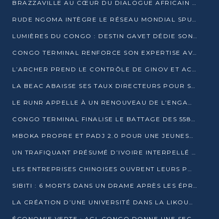
BRAZZAVILLE AU CŒUR DU DIALOGUE AFRICAIN SUR LES OBJECTIFS DE DÉVELOPPEMENT DURABLE
RUDE NGOMA INTÈGRE LE RÉSEAU MONDIAL SPUTNIK PRO APRÈS UNE FORMATION À MOSCOU
LUMIÈRES DU CONGO : DESTIN GAVET DÉDIE SON PRIX À L’UNITÉ NATIONALE ET À LA JEUNESSE
CONGO TERMINAL RENFORCE SON EXPERTISE AVEC NEUF NOUVEAUX FORMATEURS EN ENGINS PORTUAIRES
L’ARCHER PREND LE CONTRÔLE DE GINOV ET ACCÉLÈRE SON VIRAGE NUMÉRIQUE
LA BEAC ABAISSE SES TAUX DIRECTEURS POUR SOUTENIR LA CROISSANCE EN ZONE CEMAC
LE RUNR APPELLE À UN RENOUVEAU DE L’ENGAGEMENT MILITANT
CONGO TERMINAL FINALISE LE BATTAGE DES 558 PIEUX DU FUTUR QUAI DU MÔLE EST
MBOKA PROPRE ET PADJ 2.0 POUR UNE JEUNESSE PLUS AUTONOME
UN TRAFIQUANT PRÉSUMÉ D’IVOIRE INTERPELLÉ À DOLISIE
LES ENTREPRISES CHINOISES OUVRENT LEURS PORTES AUX JEUNES DIPLÔMÉS
SIBITI : 6 MORTS DANS UN DRAME APRÈS LES ÉPREUVES DU BEPC
LA CRÉATION D’UNE UNIVERSITÉ DANS LA LIKOUALA AU CŒUR D’UNE RÉFLEXION NATIONALE
ÉCONOMIE VERTE : AGL CONGO DONNE UNE SECONDE VIE À SES DÉCHETS INDUSTRIELS