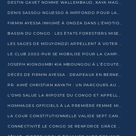
DESTIN GAVET NOMME WALLEMBAUD, KAYA MAGANE, BOUDZIKA ET MBOUSSA-ELLAH AUX COMMANDES DE SA CAMPAGNE
DENIS SASSOU-NGUESSO À IMPFONDO POUR LANCER LE CORRIDOR 13
FIRMIN AYESSA INHUMÉ À ONDZA DANS L’ÉMOTION ET LE RECUEILLEMENT
BASSIN DU CONGO : LES ÉTATS FORESTIERS MISENT SUR LES MARCHÉS CARBONE
LES SAGES DE MOUYONDZI APPELLENT À VOTER DENIS SASSOU-NGUESSO
LE CLUB 2002-PUR SE MOBILISE POUR LA CAMPAGNE
JOSEPH KIGNOUMBI KIA MBOUNGOU À L’ÉCOUTE DE TALANGAÏ
DÉCÈS DE FIRMIN AYESSA : DRAPEAUX EN BERNE LUNDI
PR. AIMÉ CHRISTIAN KAYATH : UN PARCOURS AU SERVICE DE LA RECHERCHE ET DE L’INNOVATION
L’OMS SALUE LA RIPOSTE DU CONGO ET APPELLE À DES RÉFORMES DURABLES
HOMMAGES OFFICIELS À LA PREMIÈRE FEMME MINISTRE DU CONGO
LA COUR CONSTITUTIONNELLE VALIDE SEPT CANDIDATURES POUR LA PRÉSIDENTIELLE
CONNECTIVITÉ LE CONGO SE RENFORCE GRÂCE AU CÂBLE 2AFRICA