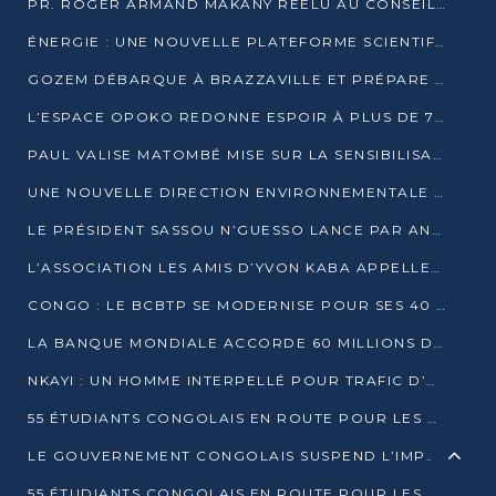
PR. ROGER ARMAND MAKANY RÉÉLU AU CONSEIL DE L’AUF
ÉNERGIE : UNE NOUVELLE PLATEFORME SCIENTIFIQUE POUR LA TRANSITION ÉNERGÉTIQUE EN AFRIQUE CENTRALE
GOZEM DÉBARQUE À BRAZZAVILLE ET PRÉPARE SON ARRIVÉE À POINTE-NOIRE
L’ESPACE OPOKO REDONNE ESPOIR À PLUS DE 775 ÉLÈVES AUTOCHTONES DANS LE NORD DU CONGO
PAUL VALISE MATOMBÉ MISE SUR LA SENSIBILISATION POUR ÉRAQUER LE GRAND BANDITISME
UNE NOUVELLE DIRECTION ENVIRONNEMENTALE POUR RENFORCER LA GESTION DES DONNÉES AU CONGO
LE PRÉSIDENT SASSOU N’GUESSO LANCE PAR ANTICIPATION LA 39ÈME JOURNÉE NATIONALE DE L’ARBRE
L’ASSOCIATION LES AMIS D’YVON KABA APPELLENT DENIS SASSOU N’GUESSO À SE PORTER CANDIDAT
CONGO : LE BCBTP SE MODERNISE POUR SES 40 ANS D’EXISTENCE
LA BANQUE MONDIALE ACCORDE 60 MILLIONS DE DOLLARS POUR LA RÉSILIENCE URBAINE AU CONGO
NKAYI : UN HOMME INTERPELLÉ POUR TRAFIC D’UN BÉBÉ CHIMPANZÉ
55 ÉTUDIANTS CONGOLAIS EN ROUTE POUR LES UNIVERSITÉS ALGÉRIENNES
LE GOUVERNEMENT CONGOLAIS SUSPEND L’IMPORTATION DES MACHETTES ET DES MOTOS
55 ÉTUDIANTS CONGOLAIS EN ROUTE POUR LES UNIVERSITÉS ALGÉRIENNES